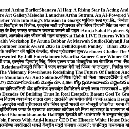
arted Acting Earlier
Shanaya Al Haq: A Rising Star In Acting An
e Art Gallery
Melooha Launches Artha Sutram, An AI-Powered Wea
sher Villa Into King’s Mansion In Goa
सुर म्यूजिक वर्ल्ड प्रा.लि., निर
इड रिकॉर्ड्स पर रिलीज, एक्ट्रेस माही श्रीवास्तव और सिंगर शिवानी सिंह का नया
ीय क्षेत्र के लिए समग्र समाधान उपलब्ध कराने की पहल i
Anuja Sahai Explores 
अध्यात्म, आत्मबोध और जीवन की गहन यात्रा
Nat Habit LIVE Returns With It
alth Workshop By Aruna Babbar At Marwah Studios
Kalyanji Ja
outuber Iconic Award 2026 In Delhi
Rupesh Pandey – Bihar 2026 
धोके चरनिया’ की शूटिंग कंप्लीट, पोस्ट प्रोडक्शन शुरू
Vaishnavi Chalke The W
esented By Joill Entertainments
Saartha Sameer Gore Winner Of 
पी राज, एक्ट्रेस प्रियांशु सिंह, सिंगर एक्टर राजा भोजपुरिया का रोमांटिक गाना 
 Relations
भोजपुरी सिनेमा में जल्द दस्तक देगी नई फिल्म ‘मंगलसूत्र’, निर्माता 
The Visionary Powerhouse Redefining The Future Of Fashion An
e Mountain Air And Solitude.
कौशिक द्विवेदी को मिला ‘आउटस्टैंडिंग ई-क
027) వినియోగదారులకు మొత్తం రూ. 4,666 కోట్ల ప్రయోజనాలను చెల్లించిన ఐసి
्लब हॉस्पिटॅलिटी अँड हॉलिडेज प्रायव्हेट लिमिटेडने कंट्री क्लब मास्टरकार्ड – तुर्
 Decades Of Building Trust In Real Estate
Dr. Basant Goel To Gra
 वीज वितरण व्यवस्थेवर वाढता ताण : तातडीने उपाययोजनांची गरज
Fashion Desi
on
एक्ट्रेस माही श्रीवास्तव और सिंगर सृष्टी भारती का भोजपुरी लोकगीत ‘गवना
ूटिंग
फिल्म जगत के प्रख्यात अशफ़ाक खोपेकर को मिला महाराष्ट्र के राज्यपाल सी.पी
acked Shanmukhananda Hall
राहुल देशपांडे की ‘अभंगवारी’ ने शन्मुखानंद 
oin Forces With Anti-Hunger CEO For Historic White House Disc
 जखमींच्या मदतीसाठी धावले केंद्रीय मंत्री रामदास आठवले; संघमित्रा गायकवाड य