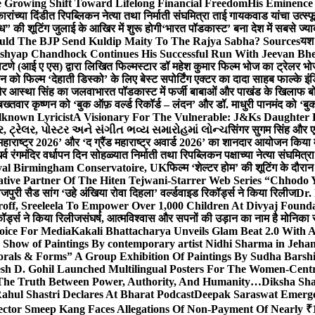
 Growing Shift Toward Lifelong Financial Freedom
His Eminence
रांच्या दिंडीत रिपब्लिकन नेत्या तथा निर्माती संघमित्रा ताई गायकवाड यांचा उत्स्फ
ध” की शूटिंग जुलाई के आखिर में शुरू होगी
‘भारत पॉडकास्ट’ बना देश में सबसे ज्
ould The BJP Send Kuldip Maity To The Rajya Sabha? Sources
यश 
ashyap Chandhock Continues His Successful Run With Jeevan Bh
 पाटणे (आई ए एस) द्वारा लिखित फिल्मस्टार डॉ महेश कुमार फिल्म भोज का ट्रेलर भ
ान को फिल्म ‘देहाती डिस्को’ के लिए बेस्ट सपोर्टिंग एक्टर का दादा साहब फाल्के 
 और आस्था सिंह का जलवा
भारत पॉडकास्ट में फर्जी बाबाओं और पाखंड के खिलाफ बोले
बख्तवार कृष्णन को ‘बुक ऑफ़ वर्ल्ड रिकॉर्ड – लंदन’ और डॉ. माधुरी पानमंद को ‘ब
known Lyricist
A Visionary For The Vulnerable: J&Ks Daughter
 ટ્રેલર, પોસ્ટર અને સંગીત ભવ્ય સમારોહમાં લોન્ચ
सिंगर सुगम सिंह और एक
महाराष्ट्र 2026’ और ‘द ग्रैंड महाराष्ट्र अवार्ड 2026’ का शानदार आयोजन किया म
र्व रंगमंदिर वर्धापन दिन सोहळ्यात निर्माती तथा रिपब्लिकन पक्षाच्या नेत्या संघमित
oyal Birmingham Conservatoire, UK
फिल्म ‘शेल्टर होम’ की शूटिंग के दौरान
tive Partner Of The Hiten Tejwani-Starrer Web Series “Chhodo 
जपुरी सैड सांग ‘उहे अंखिया रोवा दिहला’ वर्ल्डवाइड रिकॉर्ड्स ने किया रिलीज
Dr.
off, Sreeleela To Empower Over 1,000 Children At Divyaj Found
ॉर्ड्स ने किया रिलीज
संघर्ष, आत्मविश्वास और सपनों की उड़ान का नाम है मोनिका 
hoice For Media
Kakali Bhattacharya Unveils Glam Beat 2.0 With
Show of Paintings By contemporary artist Nidhi Sharma in Jehan
orals & Forms” A Group Exhibition Of Paintings By Sudha Barshi
sh D. Gohil Launched Multilingual Posters For The Women-Cent
The Truth Between Power, Authority, And Humanity…
Diksha Sha
ahul Shastri Declares At Bharat Podcast
Deepak Saraswat Emerges
ector Smeep Kang Faces Allegations Of Non-Payment Of Nearly ₹1