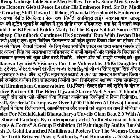
g Unforgettable Some Men Follow Trends. Some Men Creat
te Honours Global Peace Leader His Eminence Prof. Sir Dr. Madh
 Growing Shift Toward Lifelong Financial Freedom
His Eminence
रांच्या दिंडीत रिपब्लिकन नेत्या तथा निर्माती संघमित्रा ताई गायकवाड यांचा उत्स्फ
ध” की शूटिंग जुलाई के आखिर में शुरू होगी
‘भारत पॉडकास्ट’ बना देश में सबसे ज्
ould The BJP Send Kuldip Maity To The Rajya Sabha? Sources
यश 
ashyap Chandhock Continues His Successful Run With Jeevan Bh
 पाटणे (आई ए एस) द्वारा लिखित फिल्मस्टार डॉ महेश कुमार फिल्म भोज का ट्रेलर भ
ान को फिल्म ‘देहाती डिस्को’ के लिए बेस्ट सपोर्टिंग एक्टर का दादा साहब फाल्के 
 और आस्था सिंह का जलवा
भारत पॉडकास्ट में फर्जी बाबाओं और पाखंड के खिलाफ बोले
बख्तवार कृष्णन को ‘बुक ऑफ़ वर्ल्ड रिकॉर्ड – लंदन’ और डॉ. माधुरी पानमंद को ‘ब
known Lyricist
A Visionary For The Vulnerable: J&Ks Daughter
 ટ્રેલર, પોસ્ટર અને સંગીત ભવ્ય સમારોહમાં લોન્ચ
सिंगर सुगम सिंह और एक
महाराष्ट्र 2026’ और ‘द ग्रैंड महाराष्ट्र अवार्ड 2026’ का शानदार आयोजन किया म
र्व रंगमंदिर वर्धापन दिन सोहळ्यात निर्माती तथा रिपब्लिकन पक्षाच्या नेत्या संघमित
oyal Birmingham Conservatoire, UK
फिल्म ‘शेल्टर होम’ की शूटिंग के दौरान
tive Partner Of The Hiten Tejwani-Starrer Web Series “Chhodo 
जपुरी सैड सांग ‘उहे अंखिया रोवा दिहला’ वर्ल्डवाइड रिकॉर्ड्स ने किया रिलीज
Dr.
off, Sreeleela To Empower Over 1,000 Children At Divyaj Found
ॉर्ड्स ने किया रिलीज
संघर्ष, आत्मविश्वास और सपनों की उड़ान का नाम है मोनिका 
hoice For Media
Kakali Bhattacharya Unveils Glam Beat 2.0 With
Show of Paintings By contemporary artist Nidhi Sharma in Jehan
orals & Forms” A Group Exhibition Of Paintings By Sudha Barshi
sh D. Gohil Launched Multilingual Posters For The Women-Cent
The Truth Between Power, Authority, And Humanity…
Diksha Sha