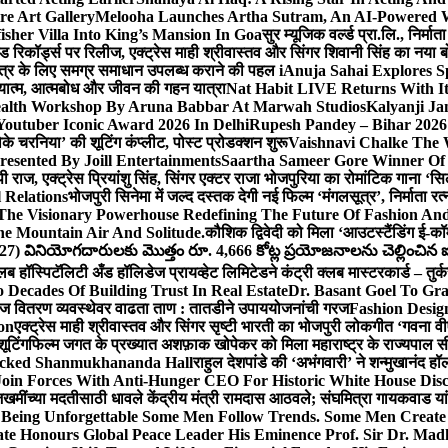
e Art Gallery
Melooha Launches Artha Sutram, An AI-Powered Wea
sher Villa Into King’s Mansion In Goa
सुर म्यूजिक वर्ल्ड प्रा.लि., निर
इड रिकॉर्ड्स पर रिलीज, एक्ट्रेस माही श्रीवास्तव और सिंगर शिवानी सिंह का नया
ीय क्षेत्र के लिए समग्र समाधान उपलब्ध कराने की पहल i
Anuja Sahai Explores 
अध्यात्म, आत्मबोध और जीवन की गहन यात्रा
Nat Habit LIVE Returns With It
alth Workshop By Aruna Babbar At Marwah Studios
Kalyanji Ja
outuber Iconic Award 2026 In Delhi
Rupesh Pandey – Bihar 2026 
धोके चरनिया’ की शूटिंग कंप्लीट, पोस्ट प्रोडक्शन शुरू
Vaishnavi Chalke The W
esented By Joill Entertainments
Saartha Sameer Gore Winner Of 
पी राज, एक्ट्रेस प्रियांशु सिंह, सिंगर एक्टर राजा भोजपुरिया का रोमांटिक गाना 
 Relations
भोजपुरी सिनेमा में जल्द दस्तक देगी नई फिल्म ‘मंगलसूत्र’, निर्माता 
The Visionary Powerhouse Redefining The Future Of Fashion An
e Mountain Air And Solitude.
कौशिक द्विवेदी को मिला ‘आउटस्टैंडिंग ई-क
027) వినియోగదారులకు మొత్తం రూ. 4,666 కోట్ల ప్రయోజనాలను చెల్లించిన ఐసి
्लब हॉस्पिटॅलिटी अँड हॉलिडेज प्रायव्हेट लिमिटेडने कंट्री क्लब मास्टरकार्ड – तुर्
 Decades Of Building Trust In Real Estate
Dr. Basant Goel To Gra
 वीज वितरण व्यवस्थेवर वाढता ताण : तातडीने उपाययोजनांची गरज
Fashion Desi
on
एक्ट्रेस माही श्रीवास्तव और सिंगर सृष्टी भारती का भोजपुरी लोकगीत ‘गवना
ूटिंग
फिल्म जगत के प्रख्यात अशफ़ाक खोपेकर को मिला महाराष्ट्र के राज्यपाल सी.पी
acked Shanmukhananda Hall
राहुल देशपांडे की ‘अभंगवारी’ ने शन्मुखानंद 
oin Forces With Anti-Hunger CEO For Historic White House Disc
 जखमींच्या मदतीसाठी धावले केंद्रीय मंत्री रामदास आठवले; संघमित्रा गायकवाड य
g Unforgettable Some Men Follow Trends. Some Men Creat
te Honours Global Peace Leader His Eminence Prof. Sir Dr. Madh