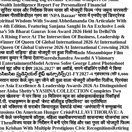
lth Intelligence Report For Personalized Financial
्माता सुरिंदर यादव और निर्देशक विजय यादव की भोजपुरी फिल्म ‘गंगा जमुना सरस्वती’
 बोलबम गीत
वीकेडीएल ग्रुप का ‘NPA Bazaar’ भारत में एनपीए एवं डिस्ट्रेस्ड
Spiritual Wisdom With Swami Abhedananda On Articulate With
s 4th Edition, Featuring Sanjana Sanghi In An Exclusive Look
na’s 5th Bharat Gaurav Icon Award 2026 Held In Delhi
7th
A Rising Force At The Intersection Of Business, Leadership &
inner Of Queen Of Global International 2026 At International
Queen Of Global Universe 2026 At International Crowning 2026
‘सिल्क वाली सड़िया’ होडा भोजपुरी पर हुआ रिलीज
Indo Mozambique Film
रत्नाकर कुमार ने किया ऐलान
Sureshchandra Awasthi A Visionary
d Entertainment
Model Actress Sofee George Latest Photoshoot
ॉमर्स शूट ऑफ द ईयर 2026-2027’ का अवॉर्ड, सपने मॉडलिंग एजेंसी ने किया
ఐసిఐ ప్రుడెన్షియల్ లైఫ్ ఇన్సూరెన్స్
Q1-FY2027-এ গ্রাহকদের মোট ৪,৬৬৬
कस्तान सादर केले.
जुग-जुग जीने की दुआ वाला भोजपुरी लोकगीत रिलीज, प्रियंका
ce Asia Excellence & Leadership Awards 2026 As Distinguished
gner Aisha Shetty’s YASHNA COLLECTION Completes Two
 वीएस खेलवना’ ने पार किया 10 मिलियन व्यूज का आंकड़ा
वर्ल्डवाइड रिकॉर्ड्स
. राधाकृष्णन के हाथों ‘बेस्ट बॉलीवुड एक्टिविस्ट’ का प्रतिष्ठित
हॉल को भक्तिरस से सराबोर किया
राहुल देशपांडे यांच्या ‘अभंगवारी’ने शन्मुखानंद
ussions On American Hunger Crisis
PALLAVI THORAVE: A
ांनी केले जननेतृत्वाचे कौतुक, महिला सक्षमीकरणासाठी शासनाच्या योजनांचा लाभ
e Them
विजय यादव के निर्देशन में बनी प्रेम सिंह और रक्षा गुप्ता की भोजपुरी फिल्म
u Krishan With Multiple Prestigious Civic Recognitions
Retiring