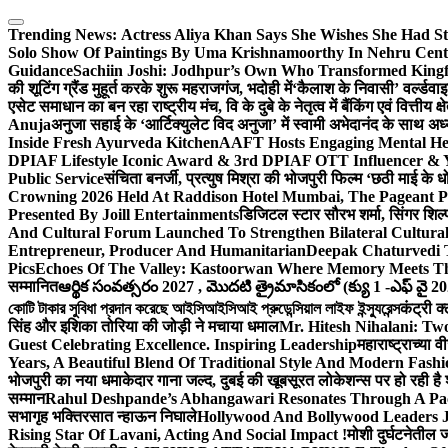
Skip
to
Trending News:
Actress Aliya Khan Says She Wishes She Had St
content
Solo Show Of Paintings By Uma Krishnamoorthy In Nehru Centr
Guidance
Sachiin Joshi: Jodhpur’s Own Who Transformed Kingfi
की शूटिंग ग्रैंड मुहूर्त करके शुरू महराजगंज, भदोही में
‘कैलाश के निवासी’ वर्ल्डवा
एसेट समाधान का बन रहा राष्ट्रीय मंच, वि के दुबे के नेतृत्व में बैंकिंग एवं वित्त
Anuja
अनुजा सहाई के ‘आर्टिक्युलेट विद अनुजा’ में स्वामी अभेदानंद के साथ 
Inside Fresh Ayurveda Kitchen
AAFT Hosts Engaging Mental He
DPIAF Lifestyle Iconic Award & 3rd DPIAF OTT Influencer & Y
Public Service
संचिता बनर्जी, प्रत्युष मिश्रा की भोजपुरी फिल्म ‘छठी माई के 
Crowning 2026 Held At Raddison Hotel Mumbai, The Pageant Pr
Presented By Joill Entertainments
डिजिटल स्टार सौरभ शर्मा, सिंगर शिल्
And Cultural Forum Launched To Strengthen Bilateral Cultural
Entrepreneur, Producer And Humanitarian
Deepak Chaturvedi 
Pics
Echoes Of The Valley: Kastoorwan Where Memory Meets Th
सम्मानित
ఆర్థిక సంవత్సరం 2027 , మొదటి త్రైమాసికంలో (క్యు 1 -ఎఫ్ వై 2
কোটি টাকার সুবিধা প্রদান করেছে আইসিআইসিআই প্রুডেন্সিয়াল লাইফ ইন্স্যুরেন্স
कंट्री क
सिंह और इशिका तोरिया की जोड़ी ने मचाया धमाल
Mr. Hitesh Nihalani: Two
Guest Celebrating Excellence. Inspiring Leadership
महाराष्ट्राच्या
Years, A Beautiful Blend Of Traditional Style And Modern Fashi
भोजपुरी का नया धमाकेदार गाना जल्द, दुबई की खूबसूरत लोकेशन्स पर हो रही है श
सम्मान
Rahul Deshpande’s Abhangawari Resonates Through A P
सभागृह भक्तिरसात न्हाऊन निघाले
Hollywood And Bollywood Leaders J
Rising Star Of Lavani, Acting And Social Impact !
मोशी दुर्घटनेतील