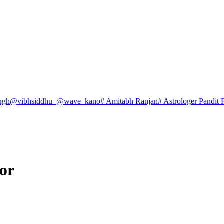
ngh
@vibhsiddhu_
@wave_kano
# Amitabh Ranjan
# Astrologer Pandit 
tor