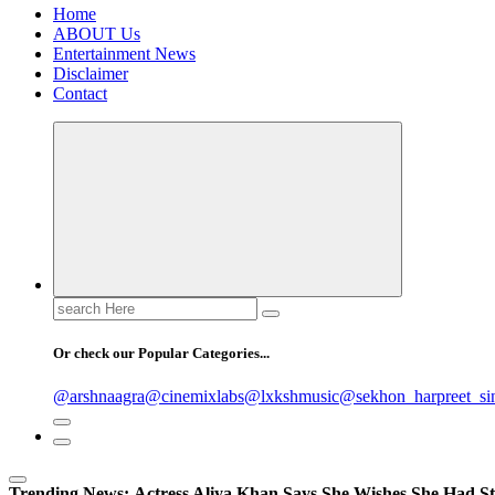
Home
ABOUT Us
Entertainment News
Disclaimer
Contact
Search
for:
Or check our Popular Categories...
@arshnaagra
@cinemixlabs
@lxkshmusic
@sekhon_harpreet_si
Trending News:
Actress Aliya Khan Says She Wishes She Had St