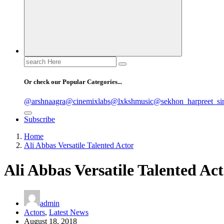
Search
for:
Or check our Popular Categories...
@arshnaagra
@cinemixlabs
@lxkshmusic
@sekhon_harpreet_si
Subscribe
Home
Ali Abbas Versatile Talented Actor
Ali Abbas Versatile Talented Ac
admin
Actors
,
Latest News
August 18, 2018