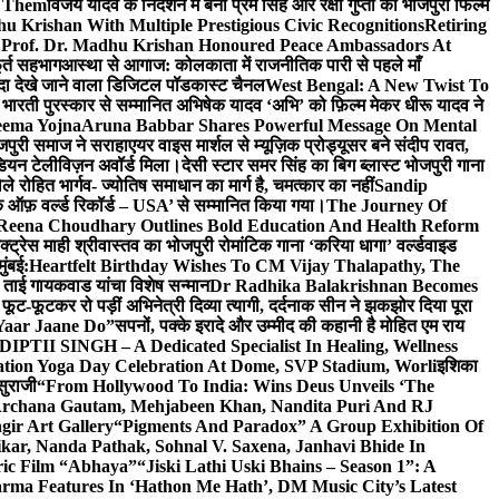
e Them
विजय यादव के निर्देशन में बनी प्रेम सिंह और रक्षा गुप्ता की भोजपुरी फिल्म
u Krishan With Multiple Prestigious Civic Recognitions
Retiring
 Prof. Dr. Madhu Krishan Honoured Peace Ambassadors At
ूर्त सहभाग
आस्था से आगाज: कोलकाता में राजनीतिक पारी से पहले माँ
यादा देखे जाने वाला डिजिटल पॉडकास्ट चैनल
West Bengal: A New Twist To
भारती पुरस्कार से सम्मानित अभिषेक यादव ‘अभि’ को फ़िल्म मेकर धीरू यादव ने
eema Yojna
Aruna Babbar Shares Powerful Message On Mental
ोजपुरी समाज ने सराहा
एयर वाइस मार्शल से म्यूज़िक प्रोड्यूसर बने संदीप रावत,
इंडियन टेलीविज़न अवॉर्ड मिला।
देसी स्टार समर सिंह का बिग ब्लास्ट भोजपुरी गाना
 रोहित भार्गव- ज्योतिष समाधान का मार्ग है, चमत्कार का नहीं
Sandip
ुक ऑफ़ वर्ल्ड रिकॉर्ड – USA’ से सम्मानित किया गया।
The Journey Of
 Reena Choudhary Outlines Bold Education And Health Reform
्ट्रेस माही श्रीवास्तव का भोजपुरी रोमांटिक गाना ‘करिया धागा’ वर्ल्डवाइड
ुंबई:
Heartfelt Birthday Wishes To CM Vijay Thalapathy, The
्रा ताई गायकवाड यांचा विशेष सन्मान
Dr Radhika Balakrishnan Becomes
 फूट-फूटकर रो पड़ीं अभिनेत्री दिव्या त्यागी, दर्दनाक सीन ने झकझोर दिया पूरा
Yaar Jaane Do”
सपनों, पक्के इरादे और उम्मीद की कहानी है मोहित एम राय
 DIPTII SINGH – A Dedicated Specialist In Healing, Wellness
ation Yoga Day Celebration At Dome, SVP Stadium, Worli
इशिका
सुराजी
“From Hollywood To India: Wins Deus Unveils ‘The
 Archana Gautam, Mehjabeen Khan, Nandita Puri And RJ
gir Art Gallery
“Pigments And Paradox” A Group Exhibition Of
kar, Nanda Pathak, Sohnal V. Saxena, Janhavi Bhide In
ric Film “Abhaya”
“Jiski Lathi Uski Bhains – Season 1”: A
rma Features In ‘Hathon Me Hath’, DM Music City’s Latest