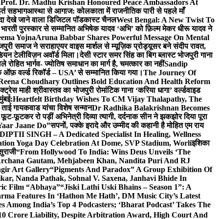
 Prof. Dr. Madhu Krishan Honoured Peace Ambassadors At
ूर्त सहभाग
आस्था से आगाज: कोलकाता में राजनीतिक पारी से पहले माँ
यादा देखे जाने वाला डिजिटल पॉडकास्ट चैनल
West Bengal: A New Twist To
भारती पुरस्कार से सम्मानित अभिषेक यादव ‘अभि’ को फ़िल्म मेकर धीरू यादव ने
eema Yojna
Aruna Babbar Shares Powerful Message On Mental
ोजपुरी समाज ने सराहा
एयर वाइस मार्शल से म्यूज़िक प्रोड्यूसर बने संदीप रावत,
इंडियन टेलीविज़न अवॉर्ड मिला।
देसी स्टार समर सिंह का बिग ब्लास्ट भोजपुरी गाना
 रोहित भार्गव- ज्योतिष समाधान का मार्ग है, चमत्कार का नहीं
Sandip
ुक ऑफ़ वर्ल्ड रिकॉर्ड – USA’ से सम्मानित किया गया।
The Journey Of
 Reena Choudhary Outlines Bold Education And Health Reform
्ट्रेस माही श्रीवास्तव का भोजपुरी रोमांटिक गाना ‘करिया धागा’ वर्ल्डवाइड
ुंबई:
Heartfelt Birthday Wishes To CM Vijay Thalapathy, The
्रा ताई गायकवाड यांचा विशेष सन्मान
Dr Radhika Balakrishnan Becomes
 फूट-फूटकर रो पड़ीं अभिनेत्री दिव्या त्यागी, दर्दनाक सीन ने झकझोर दिया पूरा
Yaar Jaane Do”
सपनों, पक्के इरादे और उम्मीद की कहानी है मोहित एम राय
 DIPTII SINGH – A Dedicated Specialist In Healing, Wellness
ation Yoga Day Celebration At Dome, SVP Stadium, Worli
इशिका
सुराजी
“From Hollywood To India: Wins Deus Unveils ‘The
 Archana Gautam, Mehjabeen Khan, Nandita Puri And RJ
gir Art Gallery
“Pigments And Paradox” A Group Exhibition Of
kar, Nanda Pathak, Sohnal V. Saxena, Janhavi Bhide In
ric Film “Abhaya”
“Jiski Lathi Uski Bhains – Season 1”: A
rma Features In ‘Hathon Me Hath’, DM Music City’s Latest
 Among India’s Top 4 Podcasters; ‘Bharat Podcast’ Takes The
0 Crore Liability, Despite Arbitration Award, High Court And