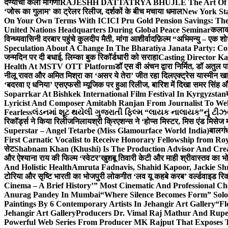
देण्याची केली मागणी
RAJESHH DATTATRYA BHUJLE The Art Of Bein
‘जोरू का गुलाम’ का ट्रेलर रिलीज, दर्शकों के बीच मचाया धमाल
New York Sta
On Your Own Terms With ICICI Pru Gold Pension Savings: The
United Nations Headquarters During Global Peace Seminar
कलाका
विन्ध्यवासिनी दरबार पहुंचे कुलदीप मैती, मांगा आशीर्वाद
फ़िल्म “अभिमन्यु – एक शो
Speculation About A Change In The Bharatiya Janata Party: C
जन्मदिन पर दी बधाई, लिम्का बुक रिकॉर्डधारी को सराहा
Casting Director K
Health At MSTV OTT Platform
डॉ एस वी अंचन द्वारा निर्मित, डॉ अतुल
नीलू रावत और अमित मिश्रा का ‘असर ये तेरा’ जीत रहा दिल
एक्ट्रेस यास्मीन ख
‘बदरवा ए धनिया’ एसएफसी म्यूजिक पर हुआ रिलीज, बारिश में दिखा समर सिंह
Soparrkar At Bishkek International Film Festival In Kyrgyzstan
Lyricist And Composer Amitabh Ranjan From Journalist To Wel
Fearless
લંડનમાં શૂટ થયેલી ગુજરાતી ફિલ્મ “લાયક નાલાયક”નું ટીઝર,
रिकॉर्ड्स ने किया रिलीज
निलायश्री क्रिएशन्स ने ‘होप्स मिस्टर, मिस एंड मिसेज 
Superstar – Angel Tetarbe (Miss Glamourface World India)
बालगंध
First Carnatic Vocalist to Receive Honorary Fellowship from R
सेट
Shabnam Khan (Khushi) Is The Production Advisor And Crea
और ऐश्याना राय की फिल्म ‘स्वेटर’
खुशबू तिवारी केटी और माही श्रीवास्तव का भो
And Holistic Health
Amruta Fadnavis, Shahid Kapoor, Jackie Shr
टोरिया और सृष्टि भारती का भोजपुरी लोकगीत ‘लव यू कहबे करब’ वर्ल्डवाइड रिक
Cinema – A Brief History’” Most Cinematic And Professional C
Anurag Pandey In Mumbai
“Where Silence Becomes Form” Solo 
Paintings By 6 Contemporary Artists In Jehangir Art Gallery
“Fl
Jehangir Art Gallery
Producers Dr. Vimal Raj Mathur And Rupe
Powerful Web Series From Producer MK Rajput That Exposes 