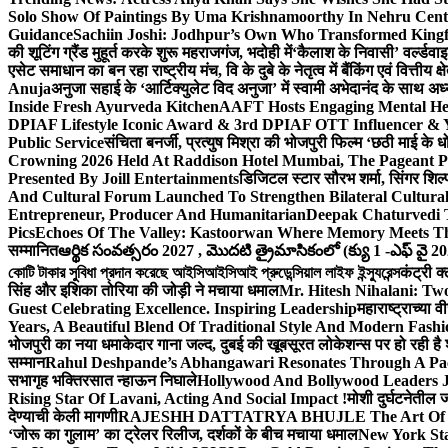
Solo Show Of Paintings By Uma Krishnamoorthy In Nehru Centr
Guidance
Sachiin Joshi: Jodhpur’s Own Who Transformed Kingfi
की शूटिंग ग्रैंड मुहूर्त करके शुरू महराजगंज, भदोही में
‘कैलाश के निवासी’ वर्ल्डवा
एसेट समाधान का बन रहा राष्ट्रीय मंच, वि के दुबे के नेतृत्व में बैंकिंग एवं वित्त
Anuja
अनुजा सहाई के ‘आर्टिक्युलेट विद अनुजा’ में स्वामी अभेदानंद के साथ 
Inside Fresh Ayurveda Kitchen
AAFT Hosts Engaging Mental He
DPIAF Lifestyle Iconic Award & 3rd DPIAF OTT Influencer & Y
Public Service
संचिता बनर्जी, प्रत्युष मिश्रा की भोजपुरी फिल्म ‘छठी माई के 
Crowning 2026 Held At Raddison Hotel Mumbai, The Pageant Pr
Presented By Joill Entertainments
डिजिटल स्टार सौरभ शर्मा, सिंगर शिल्
And Cultural Forum Launched To Strengthen Bilateral Cultural
Entrepreneur, Producer And Humanitarian
Deepak Chaturvedi 
Pics
Echoes Of The Valley: Kastoorwan Where Memory Meets Th
सम्मानित
ఆర్థిక సంవత్సరం 2027 , మొదటి త్రైమాసికంలో (క్యు 1 -ఎఫ్ వై 2
কোটি টাকার সুবিধা প্রদান করেছে আইসিআইসিআই প্রুডেন্সিয়াল লাইফ ইন্স্যুরেন্স
कंट्री क
सिंह और इशिका तोरिया की जोड़ी ने मचाया धमाल
Mr. Hitesh Nihalani: Two
Guest Celebrating Excellence. Inspiring Leadership
महाराष्ट्राच्या
Years, A Beautiful Blend Of Traditional Style And Modern Fashi
भोजपुरी का नया धमाकेदार गाना जल्द, दुबई की खूबसूरत लोकेशन्स पर हो रही है श
सम्मान
Rahul Deshpande’s Abhangawari Resonates Through A P
सभागृह भक्तिरसात न्हाऊन निघाले
Hollywood And Bollywood Leaders J
Rising Star Of Lavani, Acting And Social Impact !
मोशी दुर्घटनेतील
देण्याची केली मागणी
RAJESHH DATTATRYA BHUJLE The Art Of Bein
‘जोरू का गुलाम’ का ट्रेलर रिलीज, दर्शकों के बीच मचाया धमाल
New York Sta