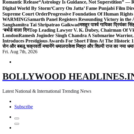
Romantic Release
“Astrology Is Guidance, Not Superstition” — R
Digital World By Storm
‘Carry On Jatta’ Fame Punjabi Film Dir
Supreme Court Order
Progressive Foundation Of Human Rights
WARMING
Samarth Panel Registers Resounding Victory in the
Sanghamitra Tai Shripatrao Gaikwad
मशहूर पार्श्व गायिका प्रियंका स
‘बर्थडे वाला दिन
Top Leading Lawyer V. K. Dubey, Chairman Of Vkd
London
Ramesh Joginder Singh Chandra A Submarine Warrior, 
Introduces Prestigious Awards For Short Films At The Historic 1
सेन और बबलू चक्रवर्ती मचायेंगे धमाल
राकेश मिश्रा और शिल्पी राज का नया धमा
Fri. Aug 7th, 2026
BOLLYWOOD HEADLINES.I
Latest National & International Trending News
Subscribe