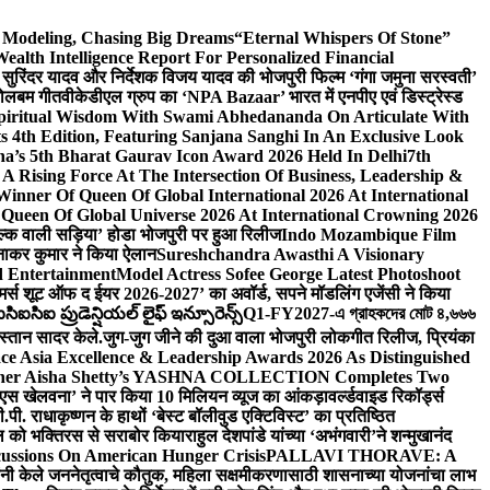
d Modeling, Chasing Big Dreams
“Eternal Whispers Of Stone”
lth Intelligence Report For Personalized Financial
्माता सुरिंदर यादव और निर्देशक विजय यादव की भोजपुरी फिल्म ‘गंगा जमुना सरस्वती’
 बोलबम गीत
वीकेडीएल ग्रुप का ‘NPA Bazaar’ भारत में एनपीए एवं डिस्ट्रेस्ड
Spiritual Wisdom With Swami Abhedananda On Articulate With
s 4th Edition, Featuring Sanjana Sanghi In An Exclusive Look
na’s 5th Bharat Gaurav Icon Award 2026 Held In Delhi
7th
A Rising Force At The Intersection Of Business, Leadership &
inner Of Queen Of Global International 2026 At International
Queen Of Global Universe 2026 At International Crowning 2026
‘सिल्क वाली सड़िया’ होडा भोजपुरी पर हुआ रिलीज
Indo Mozambique Film
रत्नाकर कुमार ने किया ऐलान
Sureshchandra Awasthi A Visionary
d Entertainment
Model Actress Sofee George Latest Photoshoot
ॉमर्स शूट ऑफ द ईयर 2026-2027’ का अवॉर्ड, सपने मॉडलिंग एजेंसी ने किया
ఐసిఐ ప్రుడెన్షియల్ లైఫ్ ఇన్సూరెన్స్
Q1-FY2027-এ গ্রাহকদের মোট ৪,৬৬৬
कस्तान सादर केले.
जुग-जुग जीने की दुआ वाला भोजपुरी लोकगीत रिलीज, प्रियंका
ce Asia Excellence & Leadership Awards 2026 As Distinguished
gner Aisha Shetty’s YASHNA COLLECTION Completes Two
 वीएस खेलवना’ ने पार किया 10 मिलियन व्यूज का आंकड़ा
वर्ल्डवाइड रिकॉर्ड्स
. राधाकृष्णन के हाथों ‘बेस्ट बॉलीवुड एक्टिविस्ट’ का प्रतिष्ठित
हॉल को भक्तिरस से सराबोर किया
राहुल देशपांडे यांच्या ‘अभंगवारी’ने शन्मुखानंद
ussions On American Hunger Crisis
PALLAVI THORAVE: A
ांनी केले जननेतृत्वाचे कौतुक, महिला सक्षमीकरणासाठी शासनाच्या योजनांचा लाभ