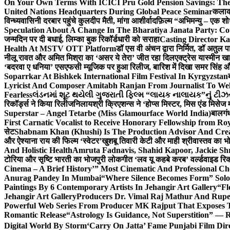
On Your Own Terms With ICICI Pru Gold Pension Savings: The
United Nations Headquarters During Global Peace Seminar
कलाका
विन्ध्यवासिनी दरबार पहुंचे कुलदीप मैती, मांगा आशीर्वाद
फ़िल्म “अभिमन्यु – एक शो
Speculation About A Change In The Bharatiya Janata Party: C
जन्मदिन पर दी बधाई, लिम्का बुक रिकॉर्डधारी को सराहा
Casting Director K
Health At MSTV OTT Platform
डॉ एस वी अंचन द्वारा निर्मित, डॉ अतुल
नीलू रावत और अमित मिश्रा का ‘असर ये तेरा’ जीत रहा दिल
एक्ट्रेस यास्मीन ख
‘बदरवा ए धनिया’ एसएफसी म्यूजिक पर हुआ रिलीज, बारिश में दिखा समर सिंह
Soparrkar At Bishkek International Film Festival In Kyrgyzstan
Lyricist And Composer Amitabh Ranjan From Journalist To Wel
Fearless
લંડનમાં શૂટ થયેલી ગુજરાતી ફિલ્મ “લાયક નાલાયક”નું ટીઝર,
रिकॉर्ड्स ने किया रिलीज
निलायश्री क्रिएशन्स ने ‘होप्स मिस्टर, मिस एंड मिसेज 
Superstar – Angel Tetarbe (Miss Glamourface World India)
बालगंध
First Carnatic Vocalist to Receive Honorary Fellowship from R
सेट
Shabnam Khan (Khushi) Is The Production Advisor And Crea
और ऐश्याना राय की फिल्म ‘स्वेटर’
खुशबू तिवारी केटी और माही श्रीवास्तव का भो
And Holistic Health
Amruta Fadnavis, Shahid Kapoor, Jackie Shr
टोरिया और सृष्टि भारती का भोजपुरी लोकगीत ‘लव यू कहबे करब’ वर्ल्डवाइड रिक
Cinema – A Brief History’” Most Cinematic And Professional C
Anurag Pandey In Mumbai
“Where Silence Becomes Form” Solo 
Paintings By 6 Contemporary Artists In Jehangir Art Gallery
“Fl
Jehangir Art Gallery
Producers Dr. Vimal Raj Mathur And Rupe
Powerful Web Series From Producer MK Rajput That Exposes 
Romantic Release
“Astrology Is Guidance, Not Superstition” — R
Digital World By Storm
‘Carry On Jatta’ Fame Punjabi Film Dir