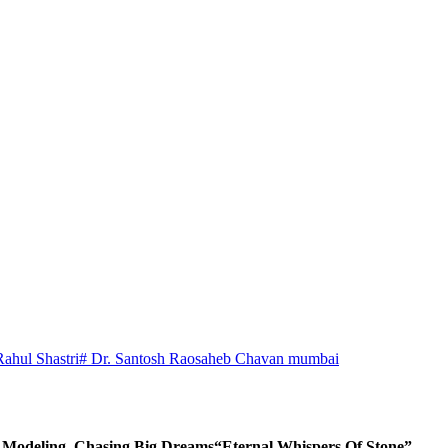
Rahul Shastri
# Dr. Santosh Raosaheb Chavan mumbai
d Modeling, Chasing Big Dreams
“Eternal Whispers Of Stone”