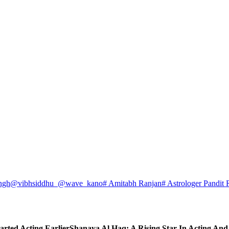
ngh
@vibhsiddhu_
@wave_kano
# Amitabh Ranjan
# Astrologer Pandit 
arted Acting Earlier
Shanaya Al Haq: A Rising Star In Acting An