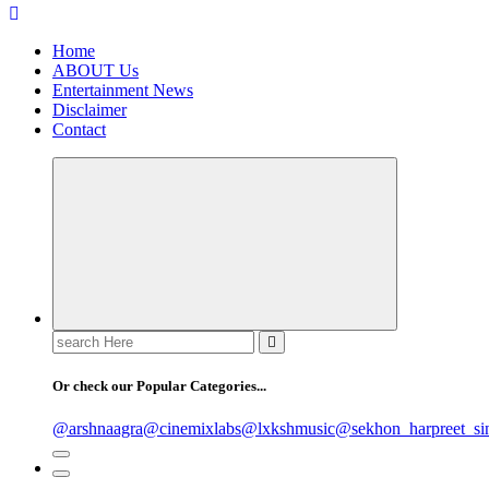
Home
ABOUT Us
Entertainment News
Disclaimer
Contact
Search
for:
Or check our Popular Categories...
@arshnaagra
@cinemixlabs
@lxkshmusic
@sekhon_harpreet_si