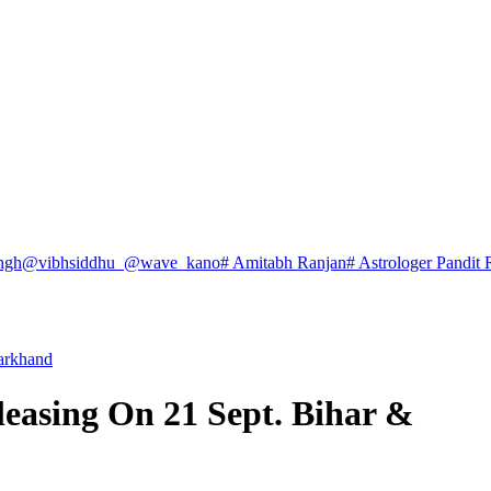
ngh
@vibhsiddhu_
@wave_kano
# Amitabh Ranjan
# Astrologer Pandit 
harkhand
easing On 21 Sept. Bihar &