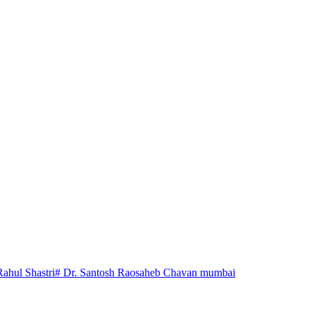
Rahul Shastri
# Dr. Santosh Raosaheb Chavan mumbai