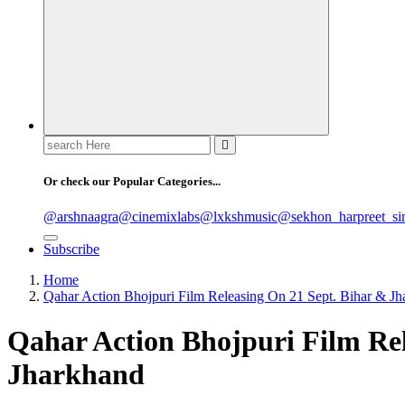
Search
for:
Or check our Popular Categories...
@arshnaagra
@cinemixlabs
@lxkshmusic
@sekhon_harpreet_si
Subscribe
Home
Qahar Action Bhojpuri Film Releasing On 21 Sept. Bihar & J
Qahar Action Bhojpuri Film Rel
Jharkhand