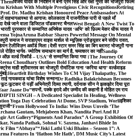
e Them
विजय यादव के निर्देशन में बनी प्रेम सिंह और रक्षा गुप्ता की भोजपुरी फिल्म
u Krishan With Multiple Prestigious Civic Recognitions
Retiring
 Prof. Dr. Madhu Krishan Honoured Peace Ambassadors At
ूर्त सहभाग
आस्था से आगाज: कोलकाता में राजनीतिक पारी से पहले माँ
यादा देखे जाने वाला डिजिटल पॉडकास्ट चैनल
West Bengal: A New Twist To
भारती पुरस्कार से सम्मानित अभिषेक यादव ‘अभि’ को फ़िल्म मेकर धीरू यादव ने
eema Yojna
Aruna Babbar Shares Powerful Message On Mental
ोजपुरी समाज ने सराहा
एयर वाइस मार्शल से म्यूज़िक प्रोड्यूसर बने संदीप रावत,
इंडियन टेलीविज़न अवॉर्ड मिला।
देसी स्टार समर सिंह का बिग ब्लास्ट भोजपुरी गाना
 रोहित भार्गव- ज्योतिष समाधान का मार्ग है, चमत्कार का नहीं
Sandip
ुक ऑफ़ वर्ल्ड रिकॉर्ड – USA’ से सम्मानित किया गया।
The Journey Of
 Reena Choudhary Outlines Bold Education And Health Reform
्ट्रेस माही श्रीवास्तव का भोजपुरी रोमांटिक गाना ‘करिया धागा’ वर्ल्डवाइड
ुंबई:
Heartfelt Birthday Wishes To CM Vijay Thalapathy, The
्रा ताई गायकवाड यांचा विशेष सन्मान
Dr Radhika Balakrishnan Becomes
 फूट-फूटकर रो पड़ीं अभिनेत्री दिव्या त्यागी, दर्दनाक सीन ने झकझोर दिया पूरा
Yaar Jaane Do”
सपनों, पक्के इरादे और उम्मीद की कहानी है मोहित एम राय
 DIPTII SINGH – A Dedicated Specialist In Healing, Wellness
ation Yoga Day Celebration At Dome, SVP Stadium, Worli
इशिका
सुराजी
“From Hollywood To India: Wins Deus Unveils ‘The
 Archana Gautam, Mehjabeen Khan, Nandita Puri And RJ
gir Art Gallery
“Pigments And Paradox” A Group Exhibition Of
kar, Nanda Pathak, Sohnal V. Saxena, Janhavi Bhide In
ric Film “Abhaya”
“Jiski Lathi Uski Bhains – Season 1”: A
rma Features In ‘Hathon Me Hath’, DM Music City’s Latest