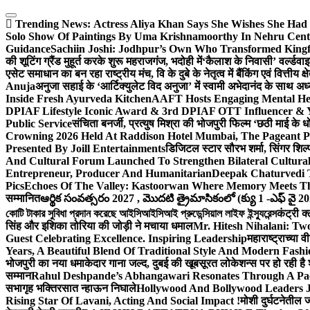
Skip
to
Trending News:
Actress Aliya Khan Says She Wishes She Had 
content
Solo Show Of Paintings By Uma Krishnamoorthy In Nehru Centr
Guidance
Sachiin Joshi: Jodhpur’s Own Who Transformed Kingfi
की शूटिंग ग्रैंड मुहूर्त करके शुरू महराजगंज, भदोही में
‘कैलाश के निवासी’ वर्ल्डवा
एसेट समाधान का बन रहा राष्ट्रीय मंच, वि के दुबे के नेतृत्व में बैंकिंग एवं वित्त
Anuja
अनुजा सहाई के ‘आर्टिक्युलेट विद अनुजा’ में स्वामी अभेदानंद के साथ 
Inside Fresh Ayurveda Kitchen
AAFT Hosts Engaging Mental He
DPIAF Lifestyle Iconic Award & 3rd DPIAF OTT Influencer & Y
Public Service
संचिता बनर्जी, प्रत्युष मिश्रा की भोजपुरी फिल्म ‘छठी माई के 
Crowning 2026 Held At Raddison Hotel Mumbai, The Pageant Pr
Presented By Joill Entertainments
डिजिटल स्टार सौरभ शर्मा, सिंगर शिल्
And Cultural Forum Launched To Strengthen Bilateral Cultural
Entrepreneur, Producer And Humanitarian
Deepak Chaturvedi 
Pics
Echoes Of The Valley: Kastoorwan Where Memory Meets Th
सम्मानित
ఆర్థిక సంవత్సరం 2027 , మొదటి త్రైమాసికంలో (క్యు 1 -ఎఫ్ వై 2
কোটি টাকার সুবিধা প্রদান করেছে আইসিআইসিআই প্রুডেন্সিয়াল লাইফ ইন্স্যুরেন্স
कंट्री क
सिंह और इशिका तोरिया की जोड़ी ने मचाया धमाल
Mr. Hitesh Nihalani: Two
Guest Celebrating Excellence. Inspiring Leadership
महाराष्ट्राच्या
Years, A Beautiful Blend Of Traditional Style And Modern Fashi
भोजपुरी का नया धमाकेदार गाना जल्द, दुबई की खूबसूरत लोकेशन्स पर हो रही है श
सम्मान
Rahul Deshpande’s Abhangawari Resonates Through A P
सभागृह भक्तिरसात न्हाऊन निघाले
Hollywood And Bollywood Leaders J
Rising Star Of Lavani, Acting And Social Impact !
मोशी दुर्घटनेतील