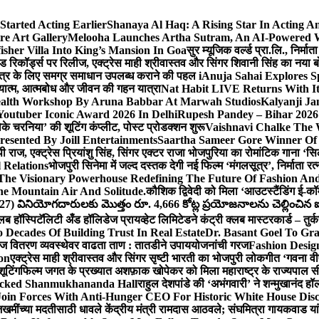
Started Acting Earlier
Shanaya Al Haq: A Rising Star In Acting 
e Art Gallery
Melooha Launches Artha Sutram, An AI-Powered Wea
sher Villa Into King’s Mansion In Goa
सुर म्यूजिक वर्ल्ड प्रा.लि., निर
इड रिकॉर्ड्स पर रिलीज, एक्ट्रेस माही श्रीवास्तव और सिंगर शिवानी सिंह का नया
ीय क्षेत्र के लिए समग्र समाधान उपलब्ध कराने की पहल i
Anuja Sahai Explores 
अध्यात्म, आत्मबोध और जीवन की गहन यात्रा
Nat Habit LIVE Returns With It
alth Workshop By Aruna Babbar At Marwah Studios
Kalyanji Ja
outuber Iconic Award 2026 In Delhi
Rupesh Pandey – Bihar 2026 
धोके चरनिया’ की शूटिंग कंप्लीट, पोस्ट प्रोडक्शन शुरू
Vaishnavi Chalke The W
esented By Joill Entertainments
Saartha Sameer Gore Winner Of 
पी राज, एक्ट्रेस प्रियांशु सिंह, सिंगर एक्टर राजा भोजपुरिया का रोमांटिक गाना 
 Relations
भोजपुरी सिनेमा में जल्द दस्तक देगी नई फिल्म ‘मंगलसूत्र’, निर्माता 
The Visionary Powerhouse Redefining The Future Of Fashion An
e Mountain Air And Solitude.
कौशिक द्विवेदी को मिला ‘आउटस्टैंडिंग ई-क
027) వినియోగదారులకు మొత్తం రూ. 4,666 కోట్ల ప్రయోజనాలను చెల్లించిన ఐసి
्लब हॉस्पिटॅलिटी अँड हॉलिडेज प्रायव्हेट लिमिटेडने कंट्री क्लब मास्टरकार्ड – तुर्
 Decades Of Building Trust In Real Estate
Dr. Basant Goel To Gra
 वीज वितरण व्यवस्थेवर वाढता ताण : तातडीने उपाययोजनांची गरज
Fashion Desi
on
एक्ट्रेस माही श्रीवास्तव और सिंगर सृष्टी भारती का भोजपुरी लोकगीत ‘गवना
ूटिंग
फिल्म जगत के प्रख्यात अशफ़ाक खोपेकर को मिला महाराष्ट्र के राज्यपाल सी.पी
acked Shanmukhananda Hall
राहुल देशपांडे की ‘अभंगवारी’ ने शन्मुखानंद 
oin Forces With Anti-Hunger CEO For Historic White House Disc
 जखमींच्या मदतीसाठी धावले केंद्रीय मंत्री रामदास आठवले; संघमित्रा गायकवाड य