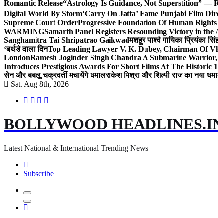
Romantic Release
“Astrology Is Guidance, Not Superstition” — R
Digital World By Storm
‘Carry On Jatta’ Fame Punjabi Film Dir
Supreme Court Order
Progressive Foundation Of Human Rights
WARMING
Samarth Panel Registers Resounding Victory in the
Sanghamitra Tai Shripatrao Gaikwad
मशहूर पार्श्व गायिका प्रियंका स
‘बर्थडे वाला दिन
Top Leading Lawyer V. K. Dubey, Chairman Of Vkd
London
Ramesh Joginder Singh Chandra A Submarine Warrior, 
Introduces Prestigious Awards For Short Films At The Historic 1
सेन और बबलू चक्रवर्ती मचायेंगे धमाल
राकेश मिश्रा और शिल्पी राज का नया धमा
Sat. Aug 8th, 2026
BOLLYWOOD HEADLINES.I
Latest National & International Trending News
Subscribe