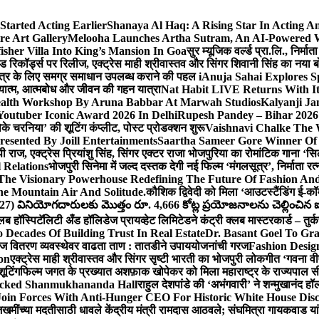
Started Acting Earlier
Shanaya Al Haq: A Rising Star In Acting 
e Art Gallery
Melooha Launches Artha Sutram, An AI-Powered Wea
sher Villa Into King’s Mansion In Goa
सुर म्यूजिक वर्ल्ड प्रा.लि., निर
इड रिकॉर्ड्स पर रिलीज, एक्ट्रेस माही श्रीवास्तव और सिंगर शिवानी सिंह का नया
ीय क्षेत्र के लिए समग्र समाधान उपलब्ध कराने की पहल i
Anuja Sahai Explores 
अध्यात्म, आत्मबोध और जीवन की गहन यात्रा
Nat Habit LIVE Returns With It
alth Workshop By Aruna Babbar At Marwah Studios
Kalyanji Ja
outuber Iconic Award 2026 In Delhi
Rupesh Pandey – Bihar 2026 
धोके चरनिया’ की शूटिंग कंप्लीट, पोस्ट प्रोडक्शन शुरू
Vaishnavi Chalke The W
esented By Joill Entertainments
Saartha Sameer Gore Winner Of 
पी राज, एक्ट्रेस प्रियांशु सिंह, सिंगर एक्टर राजा भोजपुरिया का रोमांटिक गाना 
 Relations
भोजपुरी सिनेमा में जल्द दस्तक देगी नई फिल्म ‘मंगलसूत्र’, निर्माता 
The Visionary Powerhouse Redefining The Future Of Fashion An
e Mountain Air And Solitude.
कौशिक द्विवेदी को मिला ‘आउटस्टैंडिंग ई-क
027) వినియోగదారులకు మొత్తం రూ. 4,666 కోట్ల ప్రయోజనాలను చెల్లించిన ఐసి
्लब हॉस्पिटॅलिटी अँड हॉलिडेज प्रायव्हेट लिमिटेडने कंट्री क्लब मास्टरकार्ड – तुर्
 Decades Of Building Trust In Real Estate
Dr. Basant Goel To Gra
 वीज वितरण व्यवस्थेवर वाढता ताण : तातडीने उपाययोजनांची गरज
Fashion Desi
on
एक्ट्रेस माही श्रीवास्तव और सिंगर सृष्टी भारती का भोजपुरी लोकगीत ‘गवना
ूटिंग
फिल्म जगत के प्रख्यात अशफ़ाक खोपेकर को मिला महाराष्ट्र के राज्यपाल सी.पी
acked Shanmukhananda Hall
राहुल देशपांडे की ‘अभंगवारी’ ने शन्मुखानंद 
oin Forces With Anti-Hunger CEO For Historic White House Disc
 जखमींच्या मदतीसाठी धावले केंद्रीय मंत्री रामदास आठवले; संघमित्रा गायकवाड य