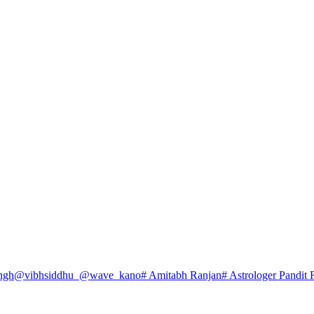
ngh
@vibhsiddhu_
@wave_kano
# Amitabh Ranjan
# Astrologer Pandit 