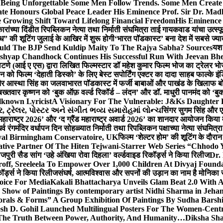
g Unforgettable Some Men Follow Trends. Some Men Creat
te Honours Global Peace Leader His Eminence Prof. Sir Dr. Madh
 Growing Shift Toward Lifelong Financial Freedom
His Eminence
रांच्या दिंडीत रिपब्लिकन नेत्या तथा निर्माती संघमित्रा ताई गायकवाड यांचा उत्स्फ
ध” की शूटिंग जुलाई के आखिर में शुरू होगी
‘भारत पॉडकास्ट’ बना देश में सबसे ज्
ould The BJP Send Kuldip Maity To The Rajya Sabha? Sources
यश 
ashyap Chandhock Continues His Successful Run With Jeevan Bh
 पाटणे (आई ए एस) द्वारा लिखित फिल्मस्टार डॉ महेश कुमार फिल्म भोज का ट्रेलर भ
ान को फिल्म ‘देहाती डिस्को’ के लिए बेस्ट सपोर्टिंग एक्टर का दादा साहब फाल्के 
 और आस्था सिंह का जलवा
भारत पॉडकास्ट में फर्जी बाबाओं और पाखंड के खिलाफ बोले
बख्तवार कृष्णन को ‘बुक ऑफ़ वर्ल्ड रिकॉर्ड – लंदन’ और डॉ. माधुरी पानमंद को ‘ब
known Lyricist
A Visionary For The Vulnerable: J&Ks Daughter
 ટ્રેલર, પોસ્ટર અને સંગીત ભવ્ય સમારોહમાં લોન્ચ
सिंगर सुगम सिंह और एक
महाराष्ट्र 2026’ और ‘द ग्रैंड महाराष्ट्र अवार्ड 2026’ का शानदार आयोजन किया म
र्व रंगमंदिर वर्धापन दिन सोहळ्यात निर्माती तथा रिपब्लिकन पक्षाच्या नेत्या संघमित
oyal Birmingham Conservatoire, UK
फिल्म ‘शेल्टर होम’ की शूटिंग के दौरान
tive Partner Of The Hiten Tejwani-Starrer Web Series “Chhodo 
जपुरी सैड सांग ‘उहे अंखिया रोवा दिहला’ वर्ल्डवाइड रिकॉर्ड्स ने किया रिलीज
Dr.
off, Sreeleela To Empower Over 1,000 Children At Divyaj Found
ॉर्ड्स ने किया रिलीज
संघर्ष, आत्मविश्वास और सपनों की उड़ान का नाम है मोनिका 
hoice For Media
Kakali Bhattacharya Unveils Glam Beat 2.0 With
Show of Paintings By contemporary artist Nidhi Sharma in Jehan
orals & Forms” A Group Exhibition Of Paintings By Sudha Barshi
sh D. Gohil Launched Multilingual Posters For The Women-Cent
The Truth Between Power, Authority, And Humanity…
Diksha Sha