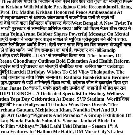
e Them
विजय यादव के निर्देशन में बनी प्रेम सिंह और रक्षा गुप्ता की भोजपुरी फिल्म
u Krishan With Multiple Prestigious Civic Recognitions
Retiring
 Prof. Dr. Madhu Krishan Honoured Peace Ambassadors At
ूर्त सहभाग
आस्था से आगाज: कोलकाता में राजनीतिक पारी से पहले माँ
यादा देखे जाने वाला डिजिटल पॉडकास्ट चैनल
West Bengal: A New Twist To
भारती पुरस्कार से सम्मानित अभिषेक यादव ‘अभि’ को फ़िल्म मेकर धीरू यादव ने
eema Yojna
Aruna Babbar Shares Powerful Message On Mental
ोजपुरी समाज ने सराहा
एयर वाइस मार्शल से म्यूज़िक प्रोड्यूसर बने संदीप रावत,
इंडियन टेलीविज़न अवॉर्ड मिला।
देसी स्टार समर सिंह का बिग ब्लास्ट भोजपुरी गाना
 रोहित भार्गव- ज्योतिष समाधान का मार्ग है, चमत्कार का नहीं
Sandip
ुक ऑफ़ वर्ल्ड रिकॉर्ड – USA’ से सम्मानित किया गया।
The Journey Of
 Reena Choudhary Outlines Bold Education And Health Reform
्ट्रेस माही श्रीवास्तव का भोजपुरी रोमांटिक गाना ‘करिया धागा’ वर्ल्डवाइड
ुंबई:
Heartfelt Birthday Wishes To CM Vijay Thalapathy, The
्रा ताई गायकवाड यांचा विशेष सन्मान
Dr Radhika Balakrishnan Becomes
 फूट-फूटकर रो पड़ीं अभिनेत्री दिव्या त्यागी, दर्दनाक सीन ने झकझोर दिया पूरा
Yaar Jaane Do”
सपनों, पक्के इरादे और उम्मीद की कहानी है मोहित एम राय
 DIPTII SINGH – A Dedicated Specialist In Healing, Wellness
ation Yoga Day Celebration At Dome, SVP Stadium, Worli
इशिका
सुराजी
“From Hollywood To India: Wins Deus Unveils ‘The
 Archana Gautam, Mehjabeen Khan, Nandita Puri And RJ
gir Art Gallery
“Pigments And Paradox” A Group Exhibition Of
kar, Nanda Pathak, Sohnal V. Saxena, Janhavi Bhide In
ric Film “Abhaya”
“Jiski Lathi Uski Bhains – Season 1”: A
rma Features In ‘Hathon Me Hath’, DM Music City’s Latest