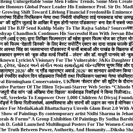
g Unforgettable Some Men Follow Trends. Some Men Creat
te Honours Global Peace Leader His Eminence Prof. Sir Dr. Madh
 Growing Shift Toward Lifelong Financial Freedom
His Eminence
रांच्या दिंडीत रिपब्लिकन नेत्या तथा निर्माती संघमित्रा ताई गायकवाड यांचा उत्स्फ
ध” की शूटिंग जुलाई के आखिर में शुरू होगी
‘भारत पॉडकास्ट’ बना देश में सबसे ज्
ould The BJP Send Kuldip Maity To The Rajya Sabha? Sources
यश 
ashyap Chandhock Continues His Successful Run With Jeevan Bh
 पाटणे (आई ए एस) द्वारा लिखित फिल्मस्टार डॉ महेश कुमार फिल्म भोज का ट्रेलर भ
ान को फिल्म ‘देहाती डिस्को’ के लिए बेस्ट सपोर्टिंग एक्टर का दादा साहब फाल्के 
 और आस्था सिंह का जलवा
भारत पॉडकास्ट में फर्जी बाबाओं और पाखंड के खिलाफ बोले
बख्तवार कृष्णन को ‘बुक ऑफ़ वर्ल्ड रिकॉर्ड – लंदन’ और डॉ. माधुरी पानमंद को ‘ब
known Lyricist
A Visionary For The Vulnerable: J&Ks Daughter
 ટ્રેલર, પોસ્ટર અને સંગીત ભવ્ય સમારોહમાં લોન્ચ
सिंगर सुगम सिंह और एक
महाराष्ट्र 2026’ और ‘द ग्रैंड महाराष्ट्र अवार्ड 2026’ का शानदार आयोजन किया म
र्व रंगमंदिर वर्धापन दिन सोहळ्यात निर्माती तथा रिपब्लिकन पक्षाच्या नेत्या संघमित
oyal Birmingham Conservatoire, UK
फिल्म ‘शेल्टर होम’ की शूटिंग के दौरान
tive Partner Of The Hiten Tejwani-Starrer Web Series “Chhodo 
जपुरी सैड सांग ‘उहे अंखिया रोवा दिहला’ वर्ल्डवाइड रिकॉर्ड्स ने किया रिलीज
Dr.
off, Sreeleela To Empower Over 1,000 Children At Divyaj Found
ॉर्ड्स ने किया रिलीज
संघर्ष, आत्मविश्वास और सपनों की उड़ान का नाम है मोनिका 
hoice For Media
Kakali Bhattacharya Unveils Glam Beat 2.0 With
Show of Paintings By contemporary artist Nidhi Sharma in Jehan
orals & Forms” A Group Exhibition Of Paintings By Sudha Barshi
sh D. Gohil Launched Multilingual Posters For The Women-Cent
The Truth Between Power, Authority, And Humanity…
Diksha Sha