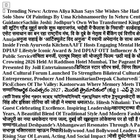
Trending News:
Actress Aliya Khan Says She Wishes She Had 
Solo Show Of Paintings By Uma Krishnamoorthy In Nehru Centr
Guidance
Sachiin Joshi: Jodhpur’s Own Who Transformed Kingfi
की शूटिंग ग्रैंड मुहूर्त करके शुरू महराजगंज, भदोही में
‘कैलाश के निवासी’ वर्ल्डवा
एसेट समाधान का बन रहा राष्ट्रीय मंच, वि के दुबे के नेतृत्व में बैंकिंग एवं वित्त
Anuja
अनुजा सहाई के ‘आर्टिक्युलेट विद अनुजा’ में स्वामी अभेदानंद के साथ 
Inside Fresh Ayurveda Kitchen
AAFT Hosts Engaging Mental He
DPIAF Lifestyle Iconic Award & 3rd DPIAF OTT Influencer & Y
Public Service
संचिता बनर्जी, प्रत्युष मिश्रा की भोजपुरी फिल्म ‘छठी माई के 
Crowning 2026 Held At Raddison Hotel Mumbai, The Pageant Pr
Presented By Joill Entertainments
डिजिटल स्टार सौरभ शर्मा, सिंगर शिल्
And Cultural Forum Launched To Strengthen Bilateral Cultural
Entrepreneur, Producer And Humanitarian
Deepak Chaturvedi 
Pics
Echoes Of The Valley: Kastoorwan Where Memory Meets Th
सम्मानित
ఆర్థిక సంవత్సరం 2027 , మొదటి త్రైమాసికంలో (క్యు 1 -ఎఫ్ వై 2
কোটি টাকার সুবিধা প্রদান করেছে আইসিআইসিআই প্রুডেন্সিয়াল লাইফ ইন্স্যুরেন্স
कंट्री क
सिंह और इशिका तोरिया की जोड़ी ने मचाया धमाल
Mr. Hitesh Nihalani: Two
Guest Celebrating Excellence. Inspiring Leadership
महाराष्ट्राच्या
Years, A Beautiful Blend Of Traditional Style And Modern Fashi
भोजपुरी का नया धमाकेदार गाना जल्द, दुबई की खूबसूरत लोकेशन्स पर हो रही है श
सम्मान
Rahul Deshpande’s Abhangawari Resonates Through A P
सभागृह भक्तिरसात न्हाऊन निघाले
Hollywood And Bollywood Leaders J
Rising Star Of Lavani, Acting And Social Impact !
मोशी दुर्घटनेतील