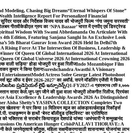
And Modeling, Chasing Big Dreams
“Eternal Whispers Of Stone”
lth Intelligence Report For Personalized Financial
्माता सुरिंदर यादव और निर्देशक विजय यादव की भोजपुरी फिल्म ‘गंगा जमुना सरस्वती’
 बोलबम गीत
वीकेडीएल ग्रुप का ‘NPA Bazaar’ भारत में एनपीए एवं डिस्ट्रेस्ड
Spiritual Wisdom With Swami Abhedananda On Articulate With
s 4th Edition, Featuring Sanjana Sanghi In An Exclusive Look
na’s 5th Bharat Gaurav Icon Award 2026 Held In Delhi
7th
A Rising Force At The Intersection Of Business, Leadership &
inner Of Queen Of Global International 2026 At International
Queen Of Global Universe 2026 At International Crowning 2026
‘सिल्क वाली सड़िया’ होडा भोजपुरी पर हुआ रिलीज
Indo Mozambique Film
रत्नाकर कुमार ने किया ऐलान
Sureshchandra Awasthi A Visionary
d Entertainment
Model Actress Sofee George Latest Photoshoot
ॉमर्स शूट ऑफ द ईयर 2026-2027’ का अवॉर्ड, सपने मॉडलिंग एजेंसी ने किया
ఐసిఐ ప్రుడెన్షియల్ లైఫ్ ఇన్సూరెన్స్
Q1-FY2027-এ গ্রাহকদের মোট ৪,৬৬৬
कस्तान सादर केले.
जुग-जुग जीने की दुआ वाला भोजपुरी लोकगीत रिलीज, प्रियंका
ce Asia Excellence & Leadership Awards 2026 As Distinguished
gner Aisha Shetty’s YASHNA COLLECTION Completes Two
 वीएस खेलवना’ ने पार किया 10 मिलियन व्यूज का आंकड़ा
वर्ल्डवाइड रिकॉर्ड्स
. राधाकृष्णन के हाथों ‘बेस्ट बॉलीवुड एक्टिविस्ट’ का प्रतिष्ठित
हॉल को भक्तिरस से सराबोर किया
राहुल देशपांडे यांच्या ‘अभंगवारी’ने शन्मुखानंद
ussions On American Hunger Crisis
PALLAVI THORAVE: A
ांनी केले जननेतृत्वाचे कौतुक, महिला सक्षमीकरणासाठी शासनाच्या योजनांचा लाभ