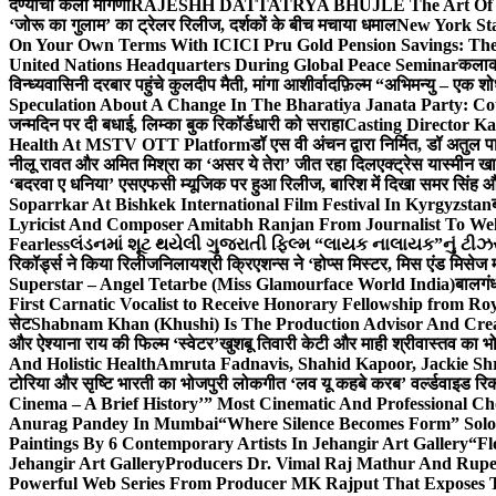
देण्याची केली मागणी
RAJESHH DATTATRYA BHUJLE The Art Of Bein
‘जोरू का गुलाम’ का ट्रेलर रिलीज, दर्शकों के बीच मचाया धमाल
New York Sta
On Your Own Terms With ICICI Pru Gold Pension Savings: The
United Nations Headquarters During Global Peace Seminar
कलाका
विन्ध्यवासिनी दरबार पहुंचे कुलदीप मैती, मांगा आशीर्वाद
फ़िल्म “अभिमन्यु – एक शो
Speculation About A Change In The Bharatiya Janata Party: C
जन्मदिन पर दी बधाई, लिम्का बुक रिकॉर्डधारी को सराहा
Casting Director K
Health At MSTV OTT Platform
डॉ एस वी अंचन द्वारा निर्मित, डॉ अतुल
नीलू रावत और अमित मिश्रा का ‘असर ये तेरा’ जीत रहा दिल
एक्ट्रेस यास्मीन ख
‘बदरवा ए धनिया’ एसएफसी म्यूजिक पर हुआ रिलीज, बारिश में दिखा समर सिंह
Soparrkar At Bishkek International Film Festival In Kyrgyzstan
Lyricist And Composer Amitabh Ranjan From Journalist To Wel
Fearless
લંડનમાં શૂટ થયેલી ગુજરાતી ફિલ્મ “લાયક નાલાયક”નું ટીઝર,
रिकॉर्ड्स ने किया रिलीज
निलायश्री क्रिएशन्स ने ‘होप्स मिस्टर, मिस एंड मिसेज 
Superstar – Angel Tetarbe (Miss Glamourface World India)
बालगंध
First Carnatic Vocalist to Receive Honorary Fellowship from R
सेट
Shabnam Khan (Khushi) Is The Production Advisor And Crea
और ऐश्याना राय की फिल्म ‘स्वेटर’
खुशबू तिवारी केटी और माही श्रीवास्तव का भो
And Holistic Health
Amruta Fadnavis, Shahid Kapoor, Jackie Shr
टोरिया और सृष्टि भारती का भोजपुरी लोकगीत ‘लव यू कहबे करब’ वर्ल्डवाइड रिक
Cinema – A Brief History’” Most Cinematic And Professional C
Anurag Pandey In Mumbai
“Where Silence Becomes Form” Solo 
Paintings By 6 Contemporary Artists In Jehangir Art Gallery
“Fl
Jehangir Art Gallery
Producers Dr. Vimal Raj Mathur And Rupe
Powerful Web Series From Producer MK Rajput That Exposes 