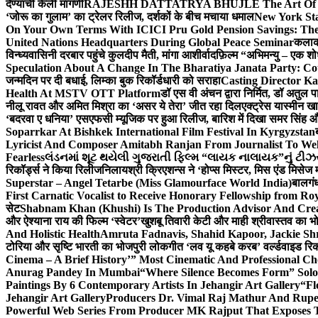
देण्याची केली मागणी
RAJESHH DATTATRYA BHUJLE The Art Of Bein
‘जोरू का गुलाम’ का ट्रेलर रिलीज, दर्शकों के बीच मचाया धमाल
New York Sta
On Your Own Terms With ICICI Pru Gold Pension Savings: The
United Nations Headquarters During Global Peace Seminar
कलाका
विन्ध्यवासिनी दरबार पहुंचे कुलदीप मैती, मांगा आशीर्वाद
फ़िल्म “अभिमन्यु – एक शो
Speculation About A Change In The Bharatiya Janata Party: C
जन्मदिन पर दी बधाई, लिम्का बुक रिकॉर्डधारी को सराहा
Casting Director K
Health At MSTV OTT Platform
डॉ एस वी अंचन द्वारा निर्मित, डॉ अतुल
नीलू रावत और अमित मिश्रा का ‘असर ये तेरा’ जीत रहा दिल
एक्ट्रेस यास्मीन ख
‘बदरवा ए धनिया’ एसएफसी म्यूजिक पर हुआ रिलीज, बारिश में दिखा समर सिंह
Soparrkar At Bishkek International Film Festival In Kyrgyzstan
Lyricist And Composer Amitabh Ranjan From Journalist To Wel
Fearless
લંડનમાં શૂટ થયેલી ગુજરાતી ફિલ્મ “લાયક નાલાયક”નું ટીઝર,
रिकॉर्ड्स ने किया रिलीज
निलायश्री क्रिएशन्स ने ‘होप्स मिस्टर, मिस एंड मिसेज 
Superstar – Angel Tetarbe (Miss Glamourface World India)
बालगंध
First Carnatic Vocalist to Receive Honorary Fellowship from R
सेट
Shabnam Khan (Khushi) Is The Production Advisor And Crea
और ऐश्याना राय की फिल्म ‘स्वेटर’
खुशबू तिवारी केटी और माही श्रीवास्तव का भो
And Holistic Health
Amruta Fadnavis, Shahid Kapoor, Jackie Shr
टोरिया और सृष्टि भारती का भोजपुरी लोकगीत ‘लव यू कहबे करब’ वर्ल्डवाइड रिक
Cinema – A Brief History’” Most Cinematic And Professional C
Anurag Pandey In Mumbai
“Where Silence Becomes Form” Solo 
Paintings By 6 Contemporary Artists In Jehangir Art Gallery
“Fl
Jehangir Art Gallery
Producers Dr. Vimal Raj Mathur And Rupe
Powerful Web Series From Producer MK Rajput That Exposes 