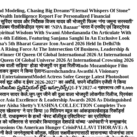
And Modeling, Chasing Big Dreams
“Eternal Whispers Of Stone”
lth Intelligence Report For Personalized Financial
्माता सुरिंदर यादव और निर्देशक विजय यादव की भोजपुरी फिल्म ‘गंगा जमुना सरस्वती’
 बोलबम गीत
वीकेडीएल ग्रुप का ‘NPA Bazaar’ भारत में एनपीए एवं डिस्ट्रेस्ड
Spiritual Wisdom With Swami Abhedananda On Articulate With
s 4th Edition, Featuring Sanjana Sanghi In An Exclusive Look
na’s 5th Bharat Gaurav Icon Award 2026 Held In Delhi
7th
A Rising Force At The Intersection Of Business, Leadership &
inner Of Queen Of Global International 2026 At International
Queen Of Global Universe 2026 At International Crowning 2026
‘सिल्क वाली सड़िया’ होडा भोजपुरी पर हुआ रिलीज
Indo Mozambique Film
रत्नाकर कुमार ने किया ऐलान
Sureshchandra Awasthi A Visionary
d Entertainment
Model Actress Sofee George Latest Photoshoot
ॉमर्स शूट ऑफ द ईयर 2026-2027’ का अवॉर्ड, सपने मॉडलिंग एजेंसी ने किया
ఐసిఐ ప్రుడెన్షియల్ లైఫ్ ఇన్సూరెన్స్
Q1-FY2027-এ গ্রাহকদের মোট ৪,৬৬৬
कस्तान सादर केले.
जुग-जुग जीने की दुआ वाला भोजपुरी लोकगीत रिलीज, प्रियंका
ce Asia Excellence & Leadership Awards 2026 As Distinguished
gner Aisha Shetty’s YASHNA COLLECTION Completes Two
 वीएस खेलवना’ ने पार किया 10 मिलियन व्यूज का आंकड़ा
वर्ल्डवाइड रिकॉर्ड्स
. राधाकृष्णन के हाथों ‘बेस्ट बॉलीवुड एक्टिविस्ट’ का प्रतिष्ठित
हॉल को भक्तिरस से सराबोर किया
राहुल देशपांडे यांच्या ‘अभंगवारी’ने शन्मुखानंद
ussions On American Hunger Crisis
PALLAVI THORAVE: A
ांनी केले जननेतृत्वाचे कौतुक, महिला सक्षमीकरणासाठी शासनाच्या योजनांचा लाभ