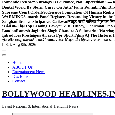
Romantic Release
“Astrology Is Guidance, Not Superstition” — R
Digital World By Storm
‘Carry On Jatta’ Fame Punjabi Film Dir
Supreme Court Order
Progressive Foundation Of Human Rights
WARMING
Samarth Panel Registers Resounding Victory in the
Sanghamitra Tai Shripatrao Gaikwad
मशहूर पार्श्व गायिका प्रियंका स
‘बर्थडे वाला दिन
Top Leading Lawyer V. K. Dubey, Chairman Of Vkd
London
Ramesh Joginder Singh Chandra A Submarine Warrior, 
Introduces Prestigious Awards For Short Films At The Historic 1
सेन और बबलू चक्रवर्ती मचायेंगे धमाल
राकेश मिश्रा और शिल्पी राज का नया धमा
Sat. Aug 8th, 2026
Home
ABOUT Us
Entertainment News
Disclaimer
Contact
BOLLYWOOD HEADLINES.I
Latest National & International Trending News