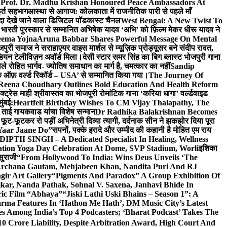
 Prof. Dr. Madhu Krishan Honoured Peace Ambassadors At
ूर्त सहभाग
आस्था से आगाज: कोलकाता में राजनीतिक पारी से पहले माँ
यादा देखे जाने वाला डिजिटल पॉडकास्ट चैनल
West Bengal: A New Twist To
भारती पुरस्कार से सम्मानित अभिषेक यादव ‘अभि’ को फ़िल्म मेकर धीरू यादव ने
eema Yojna
Aruna Babbar Shares Powerful Message On Mental
ोजपुरी समाज ने सराहा
एयर वाइस मार्शल से म्यूज़िक प्रोड्यूसर बने संदीप रावत,
इंडियन टेलीविज़न अवॉर्ड मिला।
देसी स्टार समर सिंह का बिग ब्लास्ट भोजपुरी गाना
 रोहित भार्गव- ज्योतिष समाधान का मार्ग है, चमत्कार का नहीं
Sandip
ुक ऑफ़ वर्ल्ड रिकॉर्ड – USA’ से सम्मानित किया गया।
The Journey Of
 Reena Choudhary Outlines Bold Education And Health Reform
्ट्रेस माही श्रीवास्तव का भोजपुरी रोमांटिक गाना ‘करिया धागा’ वर्ल्डवाइड
ुंबई:
Heartfelt Birthday Wishes To CM Vijay Thalapathy, The
्रा ताई गायकवाड यांचा विशेष सन्मान
Dr Radhika Balakrishnan Becomes
 फूट-फूटकर रो पड़ीं अभिनेत्री दिव्या त्यागी, दर्दनाक सीन ने झकझोर दिया पूरा
Yaar Jaane Do”
सपनों, पक्के इरादे और उम्मीद की कहानी है मोहित एम राय
 DIPTII SINGH – A Dedicated Specialist In Healing, Wellness
ation Yoga Day Celebration At Dome, SVP Stadium, Worli
इशिका
सुराजी
“From Hollywood To India: Wins Deus Unveils ‘The
 Archana Gautam, Mehjabeen Khan, Nandita Puri And RJ
gir Art Gallery
“Pigments And Paradox” A Group Exhibition Of
kar, Nanda Pathak, Sohnal V. Saxena, Janhavi Bhide In
ric Film “Abhaya”
“Jiski Lathi Uski Bhains – Season 1”: A
rma Features In ‘Hathon Me Hath’, DM Music City’s Latest
 Among India’s Top 4 Podcasters; ‘Bharat Podcast’ Takes The
0 Crore Liability, Despite Arbitration Award, High Court And