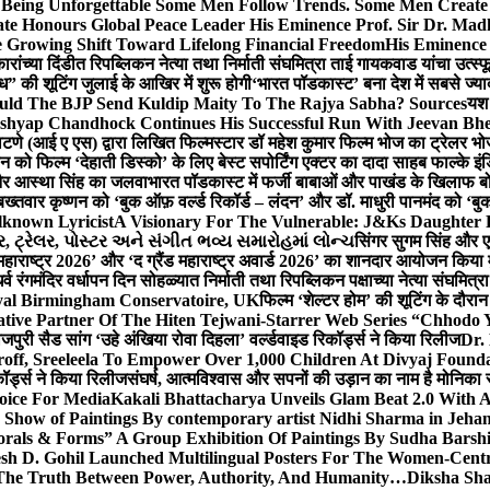
g Unforgettable Some Men Follow Trends. Some Men Creat
te Honours Global Peace Leader His Eminence Prof. Sir Dr. Madh
 Growing Shift Toward Lifelong Financial Freedom
His Eminence
रांच्या दिंडीत रिपब्लिकन नेत्या तथा निर्माती संघमित्रा ताई गायकवाड यांचा उत्स्फ
ध” की शूटिंग जुलाई के आखिर में शुरू होगी
‘भारत पॉडकास्ट’ बना देश में सबसे ज्
ould The BJP Send Kuldip Maity To The Rajya Sabha? Sources
यश 
ashyap Chandhock Continues His Successful Run With Jeevan Bh
 पाटणे (आई ए एस) द्वारा लिखित फिल्मस्टार डॉ महेश कुमार फिल्म भोज का ट्रेलर भ
ान को फिल्म ‘देहाती डिस्को’ के लिए बेस्ट सपोर्टिंग एक्टर का दादा साहब फाल्के 
 और आस्था सिंह का जलवा
भारत पॉडकास्ट में फर्जी बाबाओं और पाखंड के खिलाफ बोले
बख्तवार कृष्णन को ‘बुक ऑफ़ वर्ल्ड रिकॉर्ड – लंदन’ और डॉ. माधुरी पानमंद को ‘ब
known Lyricist
A Visionary For The Vulnerable: J&Ks Daughter
 ટ્રેલર, પોસ્ટર અને સંગીત ભવ્ય સમારોહમાં લોન્ચ
सिंगर सुगम सिंह और एक
महाराष्ट्र 2026’ और ‘द ग्रैंड महाराष्ट्र अवार्ड 2026’ का शानदार आयोजन किया म
र्व रंगमंदिर वर्धापन दिन सोहळ्यात निर्माती तथा रिपब्लिकन पक्षाच्या नेत्या संघमित
oyal Birmingham Conservatoire, UK
फिल्म ‘शेल्टर होम’ की शूटिंग के दौरान
tive Partner Of The Hiten Tejwani-Starrer Web Series “Chhodo 
जपुरी सैड सांग ‘उहे अंखिया रोवा दिहला’ वर्ल्डवाइड रिकॉर्ड्स ने किया रिलीज
Dr.
off, Sreeleela To Empower Over 1,000 Children At Divyaj Found
ॉर्ड्स ने किया रिलीज
संघर्ष, आत्मविश्वास और सपनों की उड़ान का नाम है मोनिका 
hoice For Media
Kakali Bhattacharya Unveils Glam Beat 2.0 With
Show of Paintings By contemporary artist Nidhi Sharma in Jehan
orals & Forms” A Group Exhibition Of Paintings By Sudha Barshi
sh D. Gohil Launched Multilingual Posters For The Women-Cent
The Truth Between Power, Authority, And Humanity…
Diksha Sha