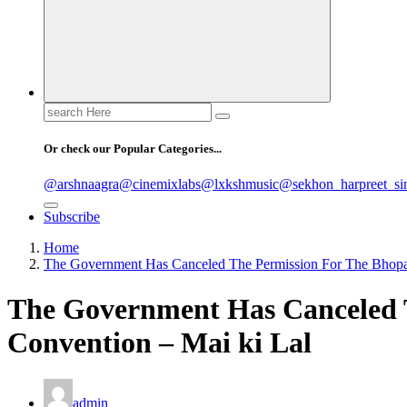
Search
for:
Or check our Popular Categories...
@arshnaagra
@cinemixlabs
@lxkshmusic
@sekhon_harpreet_si
Subscribe
Home
The Government Has Canceled The Permission For The Bhopal
The Government Has Canceled 
Convention – Mai ki Lal
admin