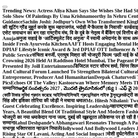
Skip
to
Trending News:
Actress Aliya Khan Says She Wishes She Had St
content
Solo Show Of Paintings By Uma Krishnamoorthy In Nehru Centr
Guidance
Sachiin Joshi: Jodhpur’s Own Who Transformed Kingfi
की शूटिंग ग्रैंड मुहूर्त करके शुरू महराजगंज, भदोही में
‘कैलाश के निवासी’ वर्ल्डवा
एसेट समाधान का बन रहा राष्ट्रीय मंच, वि के दुबे के नेतृत्व में बैंकिंग एवं वित्त
Anuja
अनुजा सहाई के ‘आर्टिक्युलेट विद अनुजा’ में स्वामी अभेदानंद के साथ 
Inside Fresh Ayurveda Kitchen
AAFT Hosts Engaging Mental He
DPIAF Lifestyle Iconic Award & 3rd DPIAF OTT Influencer & Y
Public Service
संचिता बनर्जी, प्रत्युष मिश्रा की भोजपुरी फिल्म ‘छठी माई के 
Crowning 2026 Held At Raddison Hotel Mumbai, The Pageant Pr
Presented By Joill Entertainments
डिजिटल स्टार सौरभ शर्मा, सिंगर शिल्
And Cultural Forum Launched To Strengthen Bilateral Cultural
Entrepreneur, Producer And Humanitarian
Deepak Chaturvedi 
Pics
Echoes Of The Valley: Kastoorwan Where Memory Meets Th
सम्मानित
ఆర్థిక సంవత్సరం 2027 , మొదటి త్రైమాసికంలో (క్యు 1 -ఎఫ్ వై 2
কোটি টাকার সুবিধা প্রদান করেছে আইসিআইসিআই প্রুডেন্সিয়াল লাইফ ইন্স্যুরেন্স
कंट्री क
सिंह और इशिका तोरिया की जोड़ी ने मचाया धमाल
Mr. Hitesh Nihalani: Two
Guest Celebrating Excellence. Inspiring Leadership
महाराष्ट्राच्या
Years, A Beautiful Blend Of Traditional Style And Modern Fashi
भोजपुरी का नया धमाकेदार गाना जल्द, दुबई की खूबसूरत लोकेशन्स पर हो रही है श
सम्मान
Rahul Deshpande’s Abhangawari Resonates Through A P
सभागृह भक्तिरसात न्हाऊन निघाले
Hollywood And Bollywood Leaders J
Rising Star Of Lavani, Acting And Social Impact !
मोशी दुर्घटनेतील