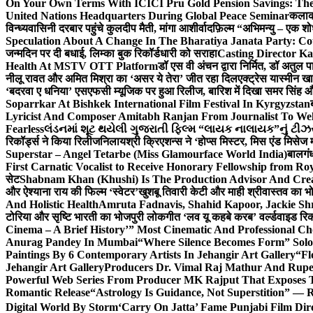
On Your Own Terms With ICICI Pru Gold Pension Savings: The
United Nations Headquarters During Global Peace Seminar
कलाका
विन्ध्यवासिनी दरबार पहुंचे कुलदीप मैती, मांगा आशीर्वाद
फ़िल्म “अभिमन्यु – एक शो
Speculation About A Change In The Bharatiya Janata Party: C
जन्मदिन पर दी बधाई, लिम्का बुक रिकॉर्डधारी को सराहा
Casting Director K
Health At MSTV OTT Platform
डॉ एस वी अंचन द्वारा निर्मित, डॉ अतुल
नीलू रावत और अमित मिश्रा का ‘असर ये तेरा’ जीत रहा दिल
एक्ट्रेस यास्मीन ख
‘बदरवा ए धनिया’ एसएफसी म्यूजिक पर हुआ रिलीज, बारिश में दिखा समर सिंह
Soparrkar At Bishkek International Film Festival In Kyrgyzstan
Lyricist And Composer Amitabh Ranjan From Journalist To Wel
Fearless
લંડનમાં શૂટ થયેલી ગુજરાતી ફિલ્મ “લાયક નાલાયક”નું ટીઝર,
रिकॉर्ड्स ने किया रिलीज
निलायश्री क्रिएशन्स ने ‘होप्स मिस्टर, मिस एंड मिसेज 
Superstar – Angel Tetarbe (Miss Glamourface World India)
बालगंध
First Carnatic Vocalist to Receive Honorary Fellowship from R
सेट
Shabnam Khan (Khushi) Is The Production Advisor And Crea
और ऐश्याना राय की फिल्म ‘स्वेटर’
खुशबू तिवारी केटी और माही श्रीवास्तव का भो
And Holistic Health
Amruta Fadnavis, Shahid Kapoor, Jackie Shr
टोरिया और सृष्टि भारती का भोजपुरी लोकगीत ‘लव यू कहबे करब’ वर्ल्डवाइड रिक
Cinema – A Brief History’” Most Cinematic And Professional C
Anurag Pandey In Mumbai
“Where Silence Becomes Form” Solo 
Paintings By 6 Contemporary Artists In Jehangir Art Gallery
“Fl
Jehangir Art Gallery
Producers Dr. Vimal Raj Mathur And Rupe
Powerful Web Series From Producer MK Rajput That Exposes 
Romantic Release
“Astrology Is Guidance, Not Superstition” — R
Digital World By Storm
‘Carry On Jatta’ Fame Punjabi Film Dir