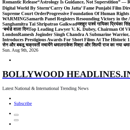
Romantic Release
“Astrology Is Guidance, Not Superstition” — R
Digital World By Storm
‘Carry On Jatta’ Fame Punjabi Film Dir
Supreme Court Order
Progressive Foundation Of Human Rights
WARMING
Samarth Panel Registers Resounding Victory in the
Sanghamitra Tai Shripatrao Gaikwad
मशहूर पार्श्व गायिका प्रियंका स
‘बर्थडे वाला दिन
Top Leading Lawyer V. K. Dubey, Chairman Of Vkd
London
Ramesh Joginder Singh Chandra A Submarine Warrior, 
Introduces Prestigious Awards For Short Films At The Historic 1
सेन और बबलू चक्रवर्ती मचायेंगे धमाल
राकेश मिश्रा और शिल्पी राज का नया धमा
Sun. Aug 9th, 2026
BOLLYWOOD HEADLINES.I
Latest National & International Trending News
Subscribe