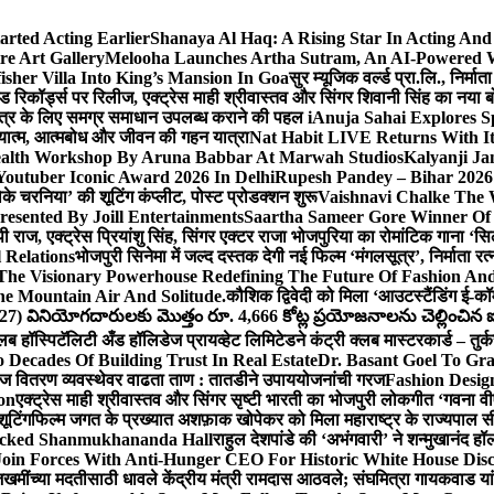
arted Acting Earlier
Shanaya Al Haq: A Rising Star In Acting An
e Art Gallery
Melooha Launches Artha Sutram, An AI-Powered Wea
sher Villa Into King’s Mansion In Goa
सुर म्यूजिक वर्ल्ड प्रा.लि., निर
इड रिकॉर्ड्स पर रिलीज, एक्ट्रेस माही श्रीवास्तव और सिंगर शिवानी सिंह का नया
ीय क्षेत्र के लिए समग्र समाधान उपलब्ध कराने की पहल i
Anuja Sahai Explores 
अध्यात्म, आत्मबोध और जीवन की गहन यात्रा
Nat Habit LIVE Returns With It
alth Workshop By Aruna Babbar At Marwah Studios
Kalyanji Ja
outuber Iconic Award 2026 In Delhi
Rupesh Pandey – Bihar 2026 
धोके चरनिया’ की शूटिंग कंप्लीट, पोस्ट प्रोडक्शन शुरू
Vaishnavi Chalke The W
esented By Joill Entertainments
Saartha Sameer Gore Winner Of 
पी राज, एक्ट्रेस प्रियांशु सिंह, सिंगर एक्टर राजा भोजपुरिया का रोमांटिक गाना 
 Relations
भोजपुरी सिनेमा में जल्द दस्तक देगी नई फिल्म ‘मंगलसूत्र’, निर्माता 
The Visionary Powerhouse Redefining The Future Of Fashion An
e Mountain Air And Solitude.
कौशिक द्विवेदी को मिला ‘आउटस्टैंडिंग ई-क
027) వినియోగదారులకు మొత్తం రూ. 4,666 కోట్ల ప్రయోజనాలను చెల్లించిన ఐసి
्लब हॉस्पिटॅलिटी अँड हॉलिडेज प्रायव्हेट लिमिटेडने कंट्री क्लब मास्टरकार्ड – तुर्
 Decades Of Building Trust In Real Estate
Dr. Basant Goel To Gra
 वीज वितरण व्यवस्थेवर वाढता ताण : तातडीने उपाययोजनांची गरज
Fashion Desi
on
एक्ट्रेस माही श्रीवास्तव और सिंगर सृष्टी भारती का भोजपुरी लोकगीत ‘गवना
ूटिंग
फिल्म जगत के प्रख्यात अशफ़ाक खोपेकर को मिला महाराष्ट्र के राज्यपाल सी.पी
acked Shanmukhananda Hall
राहुल देशपांडे की ‘अभंगवारी’ ने शन्मुखानंद 
oin Forces With Anti-Hunger CEO For Historic White House Disc
 जखमींच्या मदतीसाठी धावले केंद्रीय मंत्री रामदास आठवले; संघमित्रा गायकवाड य