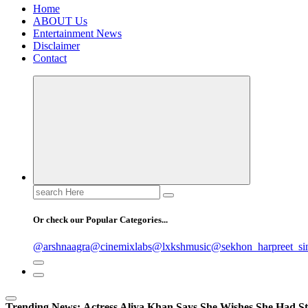
Home
ABOUT Us
Entertainment News
Disclaimer
Contact
Search
for:
Or check our Popular Categories...
@arshnaagra
@cinemixlabs
@lxkshmusic
@sekhon_harpreet_si
Trending News:
Actress Aliya Khan Says She Wishes She Had St