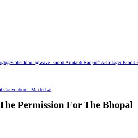
ngh
@vibhsiddhu_
@wave_kano
# Amitabh Ranjan
# Astrologer Pandit 
 Convention – Mai ki Lal
The Permission For The Bhopal