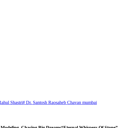
Rahul Shastri
# Dr. Santosh Raosaheb Chavan mumbai
d Modeling, Chasing Big Dreams
“Eternal Whispers Of Stone”