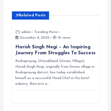
v
i
Related Posts
g
admin
Trending News
December 8, 2025
18 views
a
Harish Singh Negi – An Inspiring
t
Journey From Struggles To Success
Rudraprayag, Uttarakhand (Gwans Village):
i
Harish Singh Negi, originally from Gwans village in
Rudraprayag district, has today established
o
himself as a successful Head Chef in the hotel
industry. Born into a…
n