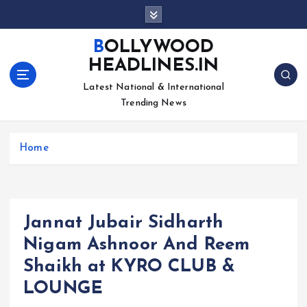
S
k
i
BOLLYWOOD
p
HEADLINES.IN
t
o
Latest National & International
c
Trending News
o
n
Home
t
e
n
t
Jannat Jubair Sidharth
Nigam Ashnoor And Reem
Shaikh at KYRO CLUB &
LOUNGE