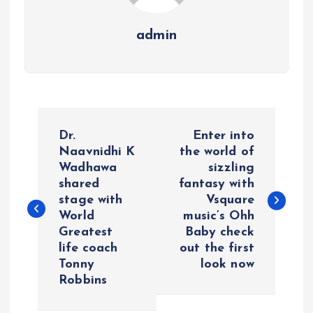
admin
P
Dr.
Enter into
o
Naavnidhi K
the world of
Wadhawa
sizzling
shared
fantasy with
s
stage with
Vsquare
World
music’s Ohh
t
Greatest
Baby check
life coach
out the first
n
Tonny
look now
Robbins
a