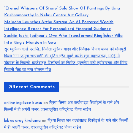
“Eternal Whispers Of Stone” Solo Show Of Paintings By Uma
Krishnamoorthy In Nehru Centre Art Gallery
Melooha Launches Artha Sutram, An AI-Powered Wealth
Intelligence Report For Personalized Financial Guidance
Sachiin Joshi: Jodhpur’s Own Who Transformed Kingfisher Villa
Into King’s Mansion In Goa
सुर म्यूजिक वर्ल्ड प्रा.लि., निर्माता सुरिंदर यादव और निर्देशक विजय यादव की भोजपुरी
फिल्म ‘गंगा जमुना सरस्वती’ की शूटिंग ग्रैंड मुहूर्त करके शुरू महराजगंज, भदोही में
‘कैलाश के निवासी’ वर्ल्डवाइड रिकॉर्ड्स पर रिलीज, एक्ट्रेस माही श्रीवास्तव और सिंगर
शिवानी सिंह का नया बोलबम गीत
Recent Comments
online ingilizce kursu
on
प्रिया सिन्हा अब वर्ल्डवाइड रिकॉर्ड्स के गाने और
फिल्मों में ही आएंगी नजर, एक्सक्लूसिव कॉन्ट्रैक्ट किया साईन
kıbrıs araç kiralama
on
प्रिया सिन्हा अब वर्ल्डवाइड रिकॉर्ड्स के गाने और फिल्मों
में ही आएंगी नजर, एक्सक्लूसिव कॉन्ट्रैक्ट किया साईन