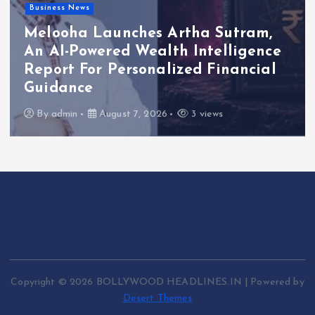
Business News
Melooha Launches Artha Sutram,
An AI-Powered Wealth Intelligence
S
Report For Personalized Financial
T
Guidance
K
By
admin
August 7, 2026
3 views
Copyright © 2026 BOLLYWOOD HEADLINES.IN | Powered by
Desert Themes