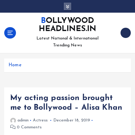
S
k
i
BOLLYWOOD
p
HEADLINES.IN
t
o
Latest National & International
c
Trending News
o
n
Home
t
e
n
t
My acting passion brought
me to Bollywood – Alisa Khan
admin
Actress
December 18, 2019
0 Comments