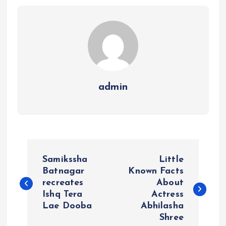
admin
P
Samikssha
Little
o
Batnagar
Known Facts
recreates
About
Ishq Tera
Actress
s
Lae Dooba
Abhilasha
Shree
t