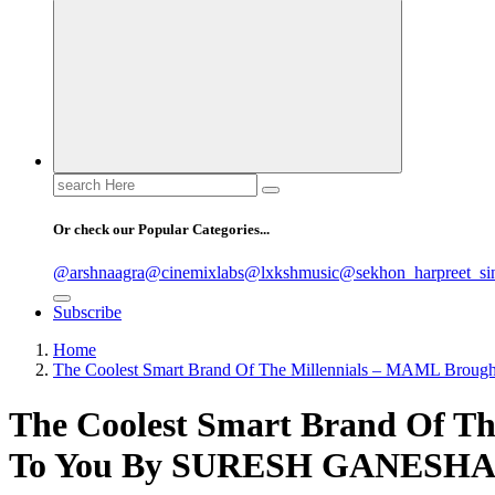
Search
for:
Or check our Popular Categories...
@arshnaagra
@cinemixlabs
@lxkshmusic
@sekhon_harpreet_si
Subscribe
Home
The Coolest Smart Brand Of The Millennials – MAML 
The Coolest Smart Brand Of T
To You By SURESH GANESH