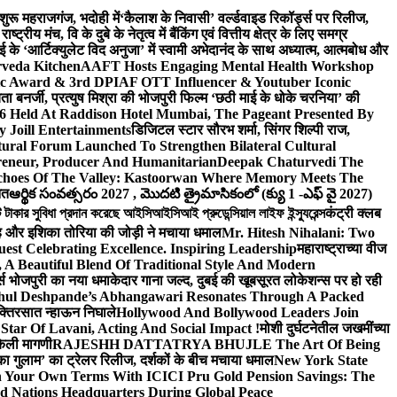
 शुरू महराजगंज, भदोही में
‘कैलाश के निवासी’ वर्ल्डवाइड रिकॉर्ड्स पर रिलीज,
 मंच, वि के दुबे के नेतृत्व में बैंकिंग एवं वित्तीय क्षेत्र के लिए समग्र
 के ‘आर्टिक्युलेट विद अनुजा’ में स्वामी अभेदानंद के साथ अध्यात्म, आत्मबोध और
rveda Kitchen
AAFT Hosts Engaging Mental Health Workshop
nic Award & 3rd DPIAF OTT Influencer & Youtuber Iconic
ता बनर्जी, प्रत्युष मिश्रा की भोजपुरी फिल्म ‘छठी माई के धोके चरनिया’ की
26 Held At Raddison Hotel Mumbai, The Pageant Presented By
 Joill Entertainments
डिजिटल स्टार सौरभ शर्मा, सिंगर शिल्पी राज,
ral Forum Launched To Strengthen Bilateral Cultural
reneur, Producer And Humanitarian
Deepak Chaturvedi The
choes Of The Valley: Kastoorwan Where Memory Meets The
ित
ఆర్థిక సంవత్సరం 2027 , మొదటి త్రైమాసికంలో (క్యు 1 -ఎఫ్ వై 2027)
 সুবিধা প্রদান করেছে আইসিআইসিআই প্রুডেন্সিয়াল লাইফ ইন্স্যুরেন্স
कंट्री क्लब
ंह और इशिका तोरिया की जोड़ी ने मचाया धमाल
Mr. Hitesh Nihalani: Two
est Celebrating Excellence. Inspiring Leadership
महाराष्ट्राच्या वीज
Beautiful Blend Of Traditional Style And Modern
्ड्स भोजपुरी का नया धमाकेदार गाना जल्द, दुबई की खूबसूरत लोकेशन्स पर हो रही
hul Deshpande’s Abhangawari Resonates Through A Packed
 भक्तिरसात न्हाऊन निघाले
Hollywood And Bollywood Leaders Join
r Of Lavani, Acting And Social Impact !
मोशी दुर्घटनेतील जखमींच्या
केली मागणी
RAJESHH DATTATRYA BHUJLE The Art Of Being
रू का गुलाम’ का ट्रेलर रिलीज, दर्शकों के बीच मचाया धमाल
New York State
n Your Own Terms With ICICI Pru Gold Pension Savings: The
d Nations Headquarters During Global Peace