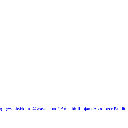
ngh
@vibhsiddhu_
@wave_kano
# Amitabh Ranjan
# Astrologer Pandit 