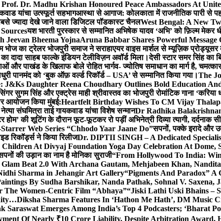
 Prof. Dr. Madhu Krishan Honoured Peace Ambassadors At Unite
कवाड यांचा उत्स्फूर्त सहभाग
आस्था से आगाज: कोलकाता में राजनीतिक पारी से पहले म
सबसे ज्यादा देखे जाने वाला डिजिटल पॉडकास्ट चैनल
West Bengal: A New Twi
 Sources
यश भारती पुरस्कार से सम्मानित अभिषेक यादव ‘अभि’ को फ़िल्म मेकर धी
th Jeevan Bheema Yojna
Aruna Babbar Shares Powerful Message
ल्म भोज का ट्रेलर भोजपुरी समाज ने सराहा
एयर वाइस मार्शल से म्यूज़िक प्रोड्यूस
्टर का दादा साहब फाल्के इंडियन टेलीविज़न अवॉर्ड मिला।
देसी स्टार समर सिंह का 
बाओं और पाखंड के खिलाफ बोले रोहित भार्गव- ज्योतिष समाधान का मार्ग है, चमत्कार
ाधुरी पानमंद को ‘बुक ऑफ़ वर्ल्ड रिकॉर्ड – USA’ से सम्मानित किया गया।
The J
e: J&Ks Daughter Reena Choudhary Outlines Bold Education And
सिंगर सुगम सिंह और एक्ट्रेस माही श्रीवास्तव का भोजपुरी रोमांटिक गाना ‘करिया ध
दार आयोजन किया मुंबई:
Heartfelt Birthday Wishes To CM Vijay Thalap
ा नेत्या संघमित्रा ताई गायकवाड यांचा विशेष सन्मान
Dr Radhika Balakrishnan 
टर होम’ की शूटिंग के दौरान फूट-फूटकर रो पड़ीं अभिनेत्री दिव्या त्यागी, दर्दनाक 
i-Starrer Web Series “Chhodo Yaar Jaane Do”
सपनों, पक्के इरादे और उ
ाइड रिकॉर्ड्स ने किया रिलीज
Dr. DIPTII SINGH – A Dedicated Specialist
0 Children At Divyaj Foundation Yoga Day Celebration At Dome, 
सपनों की उड़ान का नाम है मोनिका सुराजी
“From Hollywood To India: Wins
ls Glam Beat 2.0 With Archana Gautam, Mehjabeen Khan, Nandi
idhi Sharma in Jehangir Art Gallery
“Pigments And Paradox” A G
aintings By Sudha Barshikar, Nanda Pathak, Sohnal V. Saxena, J
or The Women-Centric Film “Abhaya”
“Jiski Lathi Uski Bhains –
nity…
Diksha Sharma Features In ‘Hathon Me Hath’, DM Music Cit
k Saraswat Emerges Among India’s Top 4 Podcasters; ‘Bharat Po
yment Of Nearly ₹10 Crore Liability, Despite Arbitration Award