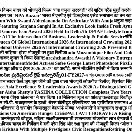
ेशक विजय यादव की भोजपुरी फिल्म ‘गंगा जमुना सरस्वती’ की शूटिंग ग्रैंड मुहूर्त करके
रुप का ‘NPA Bazaar’ भारत में एनपीए एवं डिस्ट्रेस्ड एसेट समाधान का बन रहा राष्ट्रीय
sdom With Swami Abhedananda On Articulate With Anuja
अनुजा सहाई
 Featuring Sanjana Sanghi In An Exclusive Look Inside Fresh Ayu
at Gaurav Icon Award 2026 Held In Delhi
7th DPIAF Lifestyle Ico
At The Intersection Of Business, Leadership & Public Service
संचि
een Of Global International 2026 At International Crowning 20
obal Universe 2026 At International Crowning 2026 Presented By
 वाली सड़िया’ होडा भोजपुरी पर हुआ रिलीज
Indo Mozambique Film And Cultu
रत्नाकर कुमार ने किया ऐलान
Sureshchandra Awasthi A Visionary Entrep
ntertainment
Model Actress Sofee George Latest Photoshoot Pics
E
मर्स शूट ऑफ द ईयर 2026-2027’ का अवॉर्ड, सपने मॉडलिंग एजेंसी ने किया सम्मान
ఐ ప్రుడెన్షియల్ లైఫ్ ఇన్సూరెన్స్
Q1-FY2027-এ গ্রাহকদের মোট ৪,৬৬৬ কোটি টাকার
्तान सादर केले.
जुग-जुग जीने की दुआ वाला भोजपुरी लोकगीत रिलीज, प्रियंका सि
ce Asia Excellence & Leadership Awards 2026 As Distinguished Gu
ner Aisha Shetty’s YASHNA COLLECTION Completes Two Years, A 
त ‘गवना वीएस खेलवना’ ने पार किया 10 मिलियन व्यूज का आंकड़ा
वर्ल्डवाइड रिकॉर
ी.पी. राधाकृष्णन के हाथों ‘बेस्ट बॉलीवुड एक्टिविस्ट’ का प्रतिष्ठित सम्मान
Ra
को भक्तिरस से सराबोर किया
राहुल देशपांडे यांच्या ‘अभंगवारी’ने शन्मुखानंद सभागृह
sions On American Hunger Crisis
PALLAVI THORAVE: A Rising Sta
े जननेतृत्वाचे कौतुक, महिला सक्षमीकरणासाठी शासनाच्या योजनांचा लाभ देण्याची 
m
विजय यादव के निर्देशन में बनी प्रेम सिंह और रक्षा गुप्ता की भोजपुरी फिल्म ‘जो
Krishan With Multiple Prestigious Civic Recognitions
Retiring O