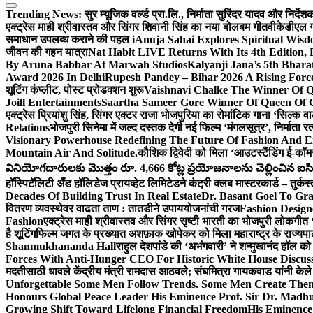
Trending News:
सुर म्यूजिक वर्ल्ड प्रा.लि., निर्माता सुरिंदर यादव और निर्द
एक्ट्रेस माही श्रीवास्तव और सिंगर शिवानी सिंह का नया बोलबम गीत
वीकेडीएल ग्
समाधान उपलब्ध कराने की पहल i
Anuja Sahai Explores Spiritual Wi
जीवन की गहन यात्रा
Nat Habit LIVE Returns With Its 4th Edition,
By Aruna Babbar At Marwah Studios
Kalyanji Jana’s 5th Bhar
Award 2026 In Delhi
Rupesh Pandey – Bihar 2026 A Rising Force 
शूटिंग कंप्लीट, पोस्ट प्रोडक्शन शुरू
Vaishnavi Chalke The Winner Of Qu
Joill Entertainments
Saartha Sameer Gore Winner Of Queen Of Gl
एक्ट्रेस प्रियांशु सिंह, सिंगर एक्टर राजा भोजपुरिया का रोमांटिक गाना ‘सिल्क
Relations
भोजपुरी सिनेमा में जल्द दस्तक देगी नई फिल्म ‘मंगलसूत्र’, निर्माता 
Visionary Powerhouse Redefining The Future Of Fashion And E
Mountain Air And Solitude.
कौशिक द्विवेदी को मिला ‘आउटस्टैंडिंग ई-कॉ
వినియోగదారులకు మొత్తం రూ. 4,666 కోట్ల ప్రయోజనాలను చెల్లించిన ఐసిఐసి
हॉस्पिटॅलिटी अँड हॉलिडेज प्रायव्हेट लिमिटेडने कंट्री क्लब मास्टरकार्ड – तुर्कस
Decades Of Building Trust In Real Estate
Dr. Basant Goel To Gra
वितरण व्यवस्थेवर वाढता ताण : तातडीने उपाययोजनांची गरज
Fashion Desig
Fashion
एक्ट्रेस माही श्रीवास्तव और सिंगर सृष्टी भारती का भोजपुरी लोकगी
है शूटिंग
फिल्म जगत के प्रख्यात अशफ़ाक खोपेकर को मिला महाराष्ट्र के राज्यपाल स
Shanmukhananda Hall
राहुल देशपांडे की ‘अभंगवारी’ ने शन्मुखानंद हॉल 
Forces With Anti-Hunger CEO For Historic White House Discus
मदतीसाठी धावले केंद्रीय मंत्री रामदास आठवले; संघमित्रा गायकवाड यांनी केल
Unforgettable Some Men Follow Trends. Some Men Create The
Honours Global Peace Leader His Eminence Prof. Sir Dr. Madhu 
Growing Shift Toward Lifelong Financial Freedom
His Eminence