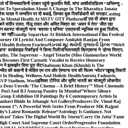
ाँ विन्ध्यवासिनी दरबार पहुंचे कुलदीप मैती, मांगा आशीर्वाद
फ़िल्म “अभिमन्यु –
st To Speculation About A Change In The Bharatiya Janata
रू यादव ने जन्मदिन पर दी बधाई, लिम्का बुक रिकॉर्डधारी को सराहा
Casting
 On Mental Health At MSTV OTT Platform
डॉ एस वी अंचन द्वारा
र बने संदीप रावत, नीलू रावत और अमित मिश्रा का ‘असर ये तेरा’ जीत रहा
बिग ब्लास्ट भोजपुरी गाना ‘बदरवा ए धनिया’ एसएफसी म्यूजिक पर हुआ रिलीज,
 का नहीं
Sandip Soparrkar At Bishkek International Film Festival
ourney Of Lyricist And Composer Amitabh Ranjan From
 Health Reform Fearless
લંડનમાં શૂટ થયેલી ગુજરાતી ફિલ્મ “લાયક
ागा’ वर्ल्डवाइड रिकॉर्ड्स ने किया रिलीज
निलायश्री क्रिएशन्स ने ‘होप्स मिस्टर,
athy, The Superstar – Angel Tetarbe (Miss Glamourface World
Becomes First Carnatic Vocalist to Receive Honorary
सीन ने झकझोर दिया पूरा सेट
Shabnam Khan (Khushi) Is The
म्मीद की कहानी है मोहित एम राय और ऐश्याना राय की फिल्म ‘स्वेटर’
खुशबू तिवारी
 In Healing, Wellness And Holistic Health
Amruta Fadnavis,
SVP Stadium, Worli
इशिका टोरिया और सृष्टि भारती का भोजपुरी लोकगीत
 Deus Unveils ‘The Cinema – A Brief History’” Most Cinematic
ta Puri And RJ Anurag Pandey In Mumbai
“Where Silence
roup Exhibition Of Paintings By 6 Contemporary Artists In
anhavi Bhide In Jehangir Art Gallery
Producers Dr. Vimal Raj
 Season 1”: A Powerful Web Series From Producer MK Rajput
y’s Latest Romantic Release
“Astrology Is Guidance, Not
dcast’ Takes The Digital World By Storm
‘Carry On Jatta’ Fame
, High Court And Supreme Court Order
Progressive Foundation