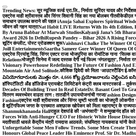
Skip
to
Trending News:
सुर म्यूजिक वर्ल्ड प्रा.लि., निर्माता सुरिंदर यादव और निर्द
content
एक्ट्रेस माही श्रीवास्तव और सिंगर शिवानी सिंह का नया बोलबम गीत
वीकेडीएल ग्
समाधान उपलब्ध कराने की पहल i
Anuja Sahai Explores Spiritual Wi
जीवन की गहन यात्रा
Nat Habit LIVE Returns With Its 4th Edition,
By Aruna Babbar At Marwah Studios
Kalyanji Jana’s 5th Bhar
Award 2026 In Delhi
Rupesh Pandey – Bihar 2026 A Rising Force 
शूटिंग कंप्लीट, पोस्ट प्रोडक्शन शुरू
Vaishnavi Chalke The Winner Of Qu
Joill Entertainments
Saartha Sameer Gore Winner Of Queen Of Gl
एक्ट्रेस प्रियांशु सिंह, सिंगर एक्टर राजा भोजपुरिया का रोमांटिक गाना ‘सिल्क
Relations
भोजपुरी सिनेमा में जल्द दस्तक देगी नई फिल्म ‘मंगलसूत्र’, निर्माता 
Visionary Powerhouse Redefining The Future Of Fashion And E
Mountain Air And Solitude.
कौशिक द्विवेदी को मिला ‘आउटस्टैंडिंग ई-कॉ
వినియోగదారులకు మొత్తం రూ. 4,666 కోట్ల ప్రయోజనాలను చెల్లించిన ఐసిఐసి
हॉस्पिटॅलिटी अँड हॉलिडेज प्रायव्हेट लिमिटेडने कंट्री क्लब मास्टरकार्ड – तुर्कस
Decades Of Building Trust In Real Estate
Dr. Basant Goel To Gra
वितरण व्यवस्थेवर वाढता ताण : तातडीने उपाययोजनांची गरज
Fashion Desig
Fashion
एक्ट्रेस माही श्रीवास्तव और सिंगर सृष्टी भारती का भोजपुरी लोकगी
है शूटिंग
फिल्म जगत के प्रख्यात अशफ़ाक खोपेकर को मिला महाराष्ट्र के राज्यपाल स
Shanmukhananda Hall
राहुल देशपांडे की ‘अभंगवारी’ ने शन्मुखानंद हॉल 
Forces With Anti-Hunger CEO For Historic White House Discus
मदतीसाठी धावले केंद्रीय मंत्री रामदास आठवले; संघमित्रा गायकवाड यांनी केल
Unforgettable Some Men Follow Trends. Some Men Create The
Honours Global Peace Leader His Eminence Prof. Sir Dr. Madhu 