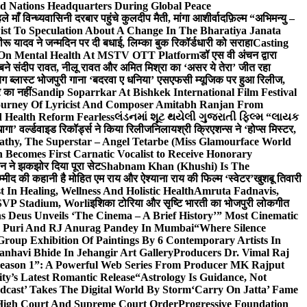
d Nations Headquarters During Global Peace
ाँ विन्ध्यवासिनी दरबार पहुंचे कुलदीप मैती, मांगा आशीर्वाद
फ़िल्म “अभिमन्यु –
st To Speculation About A Change In The Bharatiya Janata
रू यादव ने जन्मदिन पर दी बधाई, लिम्का बुक रिकॉर्डधारी को सराहा
Casting
 On Mental Health At MSTV OTT Platform
डॉ एस वी अंचन द्वारा
र बने संदीप रावत, नीलू रावत और अमित मिश्रा का ‘असर ये तेरा’ जीत रहा
बिग ब्लास्ट भोजपुरी गाना ‘बदरवा ए धनिया’ एसएफसी म्यूजिक पर हुआ रिलीज,
 का नहीं
Sandip Soparrkar At Bishkek International Film Festival
ourney Of Lyricist And Composer Amitabh Ranjan From
 Health Reform Fearless
લંડનમાં શૂટ થયેલી ગુજરાતી ફિલ્મ “લાયક
ागा’ वर्ल्डवाइड रिकॉर्ड्स ने किया रिलीज
निलायश्री क्रिएशन्स ने ‘होप्स मिस्टर,
athy, The Superstar – Angel Tetarbe (Miss Glamourface World
Becomes First Carnatic Vocalist to Receive Honorary
सीन ने झकझोर दिया पूरा सेट
Shabnam Khan (Khushi) Is The
म्मीद की कहानी है मोहित एम राय और ऐश्याना राय की फिल्म ‘स्वेटर’
खुशबू तिवारी
 In Healing, Wellness And Holistic Health
Amruta Fadnavis,
SVP Stadium, Worli
इशिका टोरिया और सृष्टि भारती का भोजपुरी लोकगीत
 Deus Unveils ‘The Cinema – A Brief History’” Most Cinematic
ta Puri And RJ Anurag Pandey In Mumbai
“Where Silence
roup Exhibition Of Paintings By 6 Contemporary Artists In
anhavi Bhide In Jehangir Art Gallery
Producers Dr. Vimal Raj
 Season 1”: A Powerful Web Series From Producer MK Rajput
y’s Latest Romantic Release
“Astrology Is Guidance, Not
dcast’ Takes The Digital World By Storm
‘Carry On Jatta’ Fame
, High Court And Supreme Court Order
Progressive Foundation