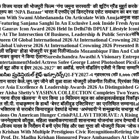
ेशक विजय यादव की भोजपुरी फिल्म ‘गंगा जमुना सरस्वती’ की शूटिंग ग्रैंड मुहूर्त करके
रुप का ‘NPA Bazaar’ भारत में एनपीए एवं डिस्ट्रेस्ड एसेट समाधान का बन रहा राष्ट्रीय
sdom With Swami Abhedananda On Articulate With Anuja
अनुजा सहाई
 Featuring Sanjana Sanghi In An Exclusive Look Inside Fresh Ayu
at Gaurav Icon Award 2026 Held In Delhi
7th DPIAF Lifestyle Ico
At The Intersection Of Business, Leadership & Public Service
संचि
een Of Global International 2026 At International Crowning 20
obal Universe 2026 At International Crowning 2026 Presented By
 वाली सड़िया’ होडा भोजपुरी पर हुआ रिलीज
Indo Mozambique Film And Cultu
रत्नाकर कुमार ने किया ऐलान
Sureshchandra Awasthi A Visionary Entrep
ntertainment
Model Actress Sofee George Latest Photoshoot Pics
E
मर्स शूट ऑफ द ईयर 2026-2027’ का अवॉर्ड, सपने मॉडलिंग एजेंसी ने किया सम्मान
ఐ ప్రుడెన్షియల్ లైఫ్ ఇన్సూరెన్స్
Q1-FY2027-এ গ্রাহকদের মোট ৪,৬৬৬ কোটি টাকার
्तान सादर केले.
जुग-जुग जीने की दुआ वाला भोजपुरी लोकगीत रिलीज, प्रियंका सि
ce Asia Excellence & Leadership Awards 2026 As Distinguished Gu
ner Aisha Shetty’s YASHNA COLLECTION Completes Two Years, A 
त ‘गवना वीएस खेलवना’ ने पार किया 10 मिलियन व्यूज का आंकड़ा
वर्ल्डवाइड रिकॉर
ी.पी. राधाकृष्णन के हाथों ‘बेस्ट बॉलीवुड एक्टिविस्ट’ का प्रतिष्ठित सम्मान
Ra
को भक्तिरस से सराबोर किया
राहुल देशपांडे यांच्या ‘अभंगवारी’ने शन्मुखानंद सभागृह
sions On American Hunger Crisis
PALLAVI THORAVE: A Rising Sta
े जननेतृत्वाचे कौतुक, महिला सक्षमीकरणासाठी शासनाच्या योजनांचा लाभ देण्याची 
m
विजय यादव के निर्देशन में बनी प्रेम सिंह और रक्षा गुप्ता की भोजपुरी फिल्म ‘जो
Krishan With Multiple Prestigious Civic Recognitions
Retiring O
 Prof. Dr. Madhu Krishan Honoured Peace Ambassadors At Unite