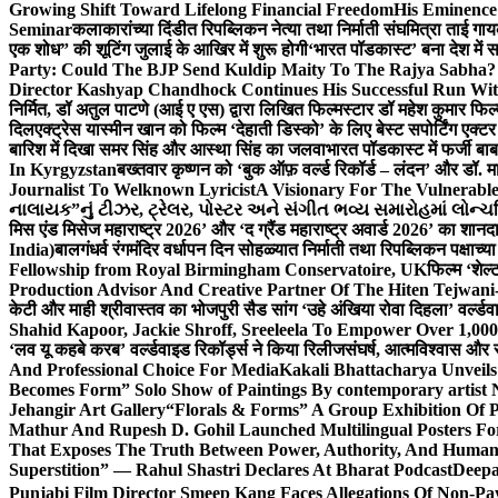
Growing Shift Toward Lifelong Financial Freedom
His Eminence
Seminar
कलाकारांच्या दिंडीत रिपब्लिकन नेत्या तथा निर्माती संघमित्रा ताई गाय
एक शोध” की शूटिंग जुलाई के आखिर में शुरू होगी
‘भारत पॉडकास्ट’ बना देश में 
Party: Could The BJP Send Kuldip Maity To The Rajya Sabha?
Director Kashyap Chandhock Continues His Successful Run Wi
निर्मित, डॉ अतुल पाटणे (आई ए एस) द्वारा लिखित फिल्मस्टार डॉ महेश कुमार फि
दिल
एक्ट्रेस यास्मीन खान को फिल्म ‘देहाती डिस्को’ के लिए बेस्ट सपोर्टिंग एक
बारिश में दिखा समर सिंह और आस्था सिंह का जलवा
भारत पॉडकास्ट में फर्जी बा
In Kyrgyzstan
बख्तवार कृष्णन को ‘बुक ऑफ़ वर्ल्ड रिकॉर्ड – लंदन’ और डॉ. म
Journalist To Welknown Lyricist
A Visionary For The Vulnerabl
નાલાયક”નું ટીઝર, ટ્રેલર, પોસ્ટર અને સંગીત ભવ્ય સમારોહમાં લોન્ચ
मिस एंड मिसेज महाराष्ट्र 2026’ और ‘द ग्रैंड महाराष्ट्र अवार्ड 2026’ का शान
India)
बालगंधर्व रंगमंदिर वर्धापन दिन सोहळ्यात निर्माती तथा रिपब्लिकन पक्षाच्य
Fellowship from Royal Birmingham Conservatoire, UK
फिल्म ‘शेल्
Production Advisor And Creative Partner Of The Hiten Tejwan
केटी और माही श्रीवास्तव का भोजपुरी सैड सांग ‘उहे अंखिया रोवा दिहला’ वर्ल्डव
Shahid Kapoor, Jackie Shroff, Sreeleela To Empower Over 1,00
‘लव यू कहबे करब’ वर्ल्डवाइड रिकॉर्ड्स ने किया रिलीज
संघर्ष, आत्मविश्वास और 
And Professional Choice For Media
Kakali Bhattacharya Unvei
Becomes Form” Solo Show of Paintings By contemporary artist N
Jehangir Art Gallery
“Florals & Forms” A Group Exhibition Of P
Mathur And Rupesh D. Gohil Launched Multilingual Posters F
That Exposes The Truth Between Power, Authority, And Huma
Superstition” — Rahul Shastri Declares At Bharat Podcast
Deepa
Punjabi Film Director Smeep Kang Faces Allegations Of Non-Pa