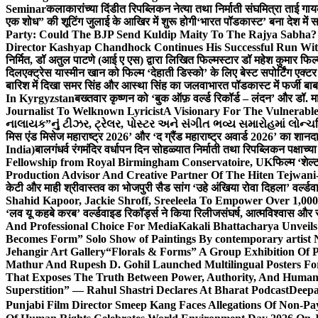
Seminar
कलाकारांच्या दिंडीत रिपब्लिकन नेत्या तथा निर्माती संघमित्रा ताई गाय
एक शोध” की शूटिंग जुलाई के आखिर में शुरू होगी
‘भारत पॉडकास्ट’ बना देश में 
Party: Could The BJP Send Kuldip Maity To The Rajya Sabha?
Director Kashyap Chandhock Continues His Successful Run Wi
निर्मित, डॉ अतुल पाटणे (आई ए एस) द्वारा लिखित फिल्मस्टार डॉ महेश कुमार फि
दिल
एक्ट्रेस यास्मीन खान को फिल्म ‘देहाती डिस्को’ के लिए बेस्ट सपोर्टिंग एक
बारिश में दिखा समर सिंह और आस्था सिंह का जलवा
भारत पॉडकास्ट में फर्जी बा
In Kyrgyzstan
बख्तवार कृष्णन को ‘बुक ऑफ़ वर्ल्ड रिकॉर्ड – लंदन’ और डॉ. म
Journalist To Welknown Lyricist
A Visionary For The Vulnerabl
નાલાયક”નું ટીઝર, ટ્રેલર, પોસ્ટર અને સંગીત ભવ્ય સમારોહમાં લોન્ચ
मिस एंड मिसेज महाराष्ट्र 2026’ और ‘द ग्रैंड महाराष्ट्र अवार्ड 2026’ का शान
India)
बालगंधर्व रंगमंदिर वर्धापन दिन सोहळ्यात निर्माती तथा रिपब्लिकन पक्षाच्य
Fellowship from Royal Birmingham Conservatoire, UK
फिल्म ‘शेल्
Production Advisor And Creative Partner Of The Hiten Tejwan
केटी और माही श्रीवास्तव का भोजपुरी सैड सांग ‘उहे अंखिया रोवा दिहला’ वर्ल्डव
Shahid Kapoor, Jackie Shroff, Sreeleela To Empower Over 1,00
‘लव यू कहबे करब’ वर्ल्डवाइड रिकॉर्ड्स ने किया रिलीज
संघर्ष, आत्मविश्वास और 
And Professional Choice For Media
Kakali Bhattacharya Unvei
Becomes Form” Solo Show of Paintings By contemporary artist N
Jehangir Art Gallery
“Florals & Forms” A Group Exhibition Of P
Mathur And Rupesh D. Gohil Launched Multilingual Posters F
That Exposes The Truth Between Power, Authority, And Huma
Superstition” — Rahul Shastri Declares At Bharat Podcast
Deepa
Punjabi Film Director Smeep Kang Faces Allegations Of Non-Pa