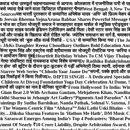
कवाड यांचा उत्स्फूर्त सहभाग
आस्था से आगाज: कोलकाता में राजनीतिक पारी से पहले म
सबसे ज्यादा देखे जाने वाला डिजिटल पॉडकास्ट चैनल
West Bengal: A New Twi
 Sources
यश भारती पुरस्कार से सम्मानित अभिषेक यादव ‘अभि’ को फ़िल्म मेकर धी
th Jeevan Bheema Yojna
Aruna Babbar Shares Powerful Message
ल्म भोज का ट्रेलर भोजपुरी समाज ने सराहा
एयर वाइस मार्शल से म्यूज़िक प्रोड्यूस
्टर का दादा साहब फाल्के इंडियन टेलीविज़न अवॉर्ड मिला।
देसी स्टार समर सिंह का 
बाओं और पाखंड के खिलाफ बोले रोहित भार्गव- ज्योतिष समाधान का मार्ग है, चमत्कार
ाधुरी पानमंद को ‘बुक ऑफ़ वर्ल्ड रिकॉर्ड – USA’ से सम्मानित किया गया।
The J
e: J&Ks Daughter Reena Choudhary Outlines Bold Education And
सिंगर सुगम सिंह और एक्ट्रेस माही श्रीवास्तव का भोजपुरी रोमांटिक गाना ‘करिया ध
दार आयोजन किया मुंबई:
Heartfelt Birthday Wishes To CM Vijay Thalap
ा नेत्या संघमित्रा ताई गायकवाड यांचा विशेष सन्मान
Dr Radhika Balakrishnan 
टर होम’ की शूटिंग के दौरान फूट-फूटकर रो पड़ीं अभिनेत्री दिव्या त्यागी, दर्दनाक 
i-Starrer Web Series “Chhodo Yaar Jaane Do”
सपनों, पक्के इरादे और उ
ाइड रिकॉर्ड्स ने किया रिलीज
Dr. DIPTII SINGH – A Dedicated Specialist
0 Children At Divyaj Foundation Yoga Day Celebration At Dome, 
सपनों की उड़ान का नाम है मोनिका सुराजी
“From Hollywood To India: Wins
ls Glam Beat 2.0 With Archana Gautam, Mehjabeen Khan, Nandi
idhi Sharma in Jehangir Art Gallery
“Pigments And Paradox” A G
aintings By Sudha Barshikar, Nanda Pathak, Sohnal V. Saxena, J
or The Women-Centric Film “Abhaya”
“Jiski Lathi Uski Bhains –
nity…
Diksha Sharma Features In ‘Hathon Me Hath’, DM Music Cit
k Saraswat Emerges Among India’s Top 4 Podcasters; ‘Bharat Po
yment Of Nearly ₹10 Crore Liability, Despite Arbitration Award