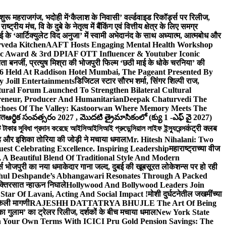
 शुरू महराजगंज, भदोही में
‘कैलाश के निवासी’ वर्ल्डवाइड रिकॉर्ड्स पर रिलीज,
 मंच, वि के दुबे के नेतृत्व में बैंकिंग एवं वित्तीय क्षेत्र के लिए समग्र
 के ‘आर्टिक्युलेट विद अनुजा’ में स्वामी अभेदानंद के साथ अध्यात्म, आत्मबोध और
rveda Kitchen
AAFT Hosts Engaging Mental Health Workshop
nic Award & 3rd DPIAF OTT Influencer & Youtuber Iconic
ता बनर्जी, प्रत्युष मिश्रा की भोजपुरी फिल्म ‘छठी माई के धोके चरनिया’ की
26 Held At Raddison Hotel Mumbai, The Pageant Presented By
 Joill Entertainments
डिजिटल स्टार सौरभ शर्मा, सिंगर शिल्पी राज,
ral Forum Launched To Strengthen Bilateral Cultural
reneur, Producer And Humanitarian
Deepak Chaturvedi The
choes Of The Valley: Kastoorwan Where Memory Meets The
ित
ఆర్థిక సంవత్సరం 2027 , మొదటి త్రైమాసికంలో (క్యు 1 -ఎఫ్ వై 2027)
 সুবিধা প্রদান করেছে আইসিআইসিআই প্রুডেন্সিয়াল লাইফ ইন্স্যুরেন্স
कंट्री क्लब
ंह और इशिका तोरिया की जोड़ी ने मचाया धमाल
Mr. Hitesh Nihalani: Two
est Celebrating Excellence. Inspiring Leadership
महाराष्ट्राच्या वीज
Beautiful Blend Of Traditional Style And Modern
्ड्स भोजपुरी का नया धमाकेदार गाना जल्द, दुबई की खूबसूरत लोकेशन्स पर हो रही
hul Deshpande’s Abhangawari Resonates Through A Packed
 भक्तिरसात न्हाऊन निघाले
Hollywood And Bollywood Leaders Join
r Of Lavani, Acting And Social Impact !
मोशी दुर्घटनेतील जखमींच्या
केली मागणी
RAJESHH DATTATRYA BHUJLE The Art Of Being
रू का गुलाम’ का ट्रेलर रिलीज, दर्शकों के बीच मचाया धमाल
New York State
n Your Own Terms With ICICI Pru Gold Pension Savings: The