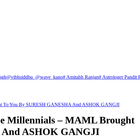
ngh
@vibhsiddhu_
@wave_kano
# Amitabh Ranjan
# Astrologer Pandit 
Brought To You By SURESH GANESHA And ASHOK GANGJI
he Millennials – MAML Brought
A And ASHOK GANGJI