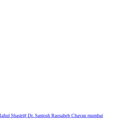
Rahul Shastri
# Dr. Santosh Raosaheb Chavan mumbai