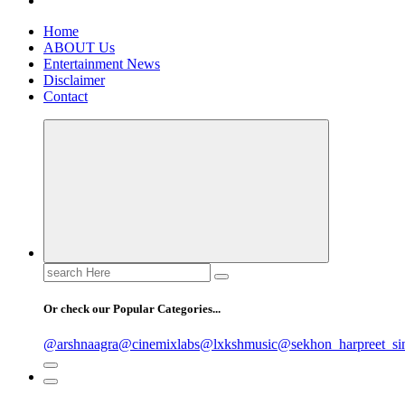
Home
ABOUT Us
Entertainment News
Disclaimer
Contact
Search
for:
Or check our Popular Categories...
@arshnaagra
@cinemixlabs
@lxkshmusic
@sekhon_harpreet_si