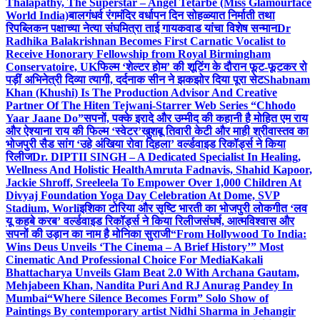
Thalapathy, The Superstar – Angel Tetarbe (Miss Glamourface
World India)
बालगंधर्व रंगमंदिर वर्धापन दिन सोहळ्यात निर्माती तथा
रिपब्लिकन पक्षाच्या नेत्या संघमित्रा ताई गायकवाड यांचा विशेष सन्मान
Dr
Radhika Balakrishnan Becomes First Carnatic Vocalist to
Receive Honorary Fellowship from Royal Birmingham
Conservatoire, UK
फिल्म ‘शेल्टर होम’ की शूटिंग के दौरान फूट-फूटकर रो
पड़ीं अभिनेत्री दिव्या त्यागी, दर्दनाक सीन ने झकझोर दिया पूरा सेट
Shabnam
Khan (Khushi) Is The Production Advisor And Creative
Partner Of The Hiten Tejwani-Starrer Web Series “Chhodo
Yaar Jaane Do”
सपनों, पक्के इरादे और उम्मीद की कहानी है मोहित एम राय
और ऐश्याना राय की फिल्म ‘स्वेटर’
खुशबू तिवारी केटी और माही श्रीवास्तव का
भोजपुरी सैड सांग ‘उहे अंखिया रोवा दिहला’ वर्ल्डवाइड रिकॉर्ड्स ने किया
रिलीज
Dr. DIPTII SINGH – A Dedicated Specialist In Healing,
Wellness And Holistic Health
Amruta Fadnavis, Shahid Kapoor,
Jackie Shroff, Sreeleela To Empower Over 1,000 Children At
Divyaj Foundation Yoga Day Celebration At Dome, SVP
Stadium, Worli
इशिका टोरिया और सृष्टि भारती का भोजपुरी लोकगीत ‘लव
यू कहबे करब’ वर्ल्डवाइड रिकॉर्ड्स ने किया रिलीज
संघर्ष, आत्मविश्वास और
सपनों की उड़ान का नाम है मोनिका सुराजी
“From Hollywood To India:
Wins Deus Unveils ‘The Cinema – A Brief History’” Most
Cinematic And Professional Choice For Media
Kakali
Bhattacharya Unveils Glam Beat 2.0 With Archana Gautam,
Mehjabeen Khan, Nandita Puri And RJ Anurag Pandey In
Mumbai
“Where Silence Becomes Form” Solo Show of
Paintings By contemporary artist Nidhi Sharma in Jehangir