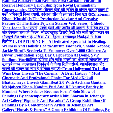
Radhika Balakrishnan Becomes First Carnatic Vocalist to
Receive Honorary Fellowship from Royal Birmingham
Conservatoire, UK
फिल्म ‘शेल्टर होम’ की शूटिंग के दौरान फूट-फूटकर रो
पड़ीं अभिनेत्री दिव्या त्यागी, दर्दनाक सीन ने झकझोर दिया पूरा सेट
Shabnam
Khan (Khushi) Is The Production Advisor And Creative
Partner Of The Hiten Tejwani-Starrer Web Series “Chhodo
Yaar Jaane Do”
सपनों, पक्के इरादे और उम्मीद की कहानी है मोहित एम राय
और ऐश्याना राय की फिल्म ‘स्वेटर’
खुशबू तिवारी केटी और माही श्रीवास्तव का
भोजपुरी सैड सांग ‘उहे अंखिया रोवा दिहला’ वर्ल्डवाइड रिकॉर्ड्स ने किया
रिलीज
Dr. DIPTII SINGH – A Dedicated Specialist In Healing,
Wellness And Holistic Health
Amruta Fadnavis, Shahid Kapoor,
Jackie Shroff, Sreeleela To Empower Over 1,000 Children At
Divyaj Foundation Yoga Day Celebration At Dome, SVP
Stadium, Worli
इशिका टोरिया और सृष्टि भारती का भोजपुरी लोकगीत ‘लव
यू कहबे करब’ वर्ल्डवाइड रिकॉर्ड्स ने किया रिलीज
संघर्ष, आत्मविश्वास और
सपनों की उड़ान का नाम है मोनिका सुराजी
“From Hollywood To India:
Wins Deus Unveils ‘The Cinema – A Brief History’” Most
Cinematic And Professional Choice For Media
Kakali
Bhattacharya Unveils Glam Beat 2.0 With Archana Gautam,
Mehjabeen Khan, Nandita Puri And RJ Anurag Pandey In
Mumbai
“Where Silence Becomes Form” Solo Show of
Paintings By contemporary artist Nidhi Sharma in Jehangir
Art Gallery
“Pigments And Paradox” A Group Exhibition Of
Paintings By 6 Contemporary Artists In Jehangir Art
Gallery
“Florals & Forms” A Group Exhibition Of Paintings By