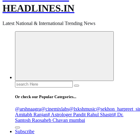
HEADLINES.IN
Latest National & International Trending News
Search
for:
Or check our Popular Categories...
@arshnaagra
@cinemixlabs
@lxkshmusic
@sekhon_harpreet_si
Amitabh Ranjan
# Astrologer Pandit Rahul Shastri
# Dr.
Santosh Raosaheb Chavan mumbai
Subscribe