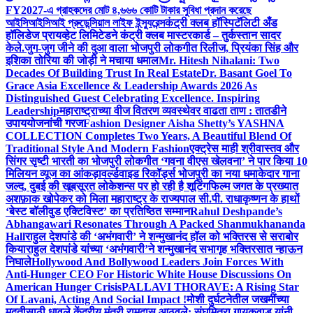
FY2027-এ গ্রাহকদের মোট ৪,৬৬৬ কোটি টাকার সুবিধা প্রদান করেছে
আইসিআইসিআই প্রুডেন্সিয়াল লাইফ ইন্স্যুরেন্স
कंट्री क्लब हॉस्पिटॅलिटी अँड
हॉलिडेज प्रायव्हेट लिमिटेडने कंट्री क्लब मास्टरकार्ड – तुर्कस्तान सादर
केले.
जुग-जुग जीने की दुआ वाला भोजपुरी लोकगीत रिलीज, प्रियंका सिंह और
इशिका तोरिया की जोड़ी ने मचाया धमाल
Mr. Hitesh Nihalani: Two
Decades Of Building Trust In Real Estate
Dr. Basant Goel To
Grace Asia Excellence & Leadership Awards 2026 As
Distinguished Guest Celebrating Excellence. Inspiring
Leadership
महाराष्ट्राच्या वीज वितरण व्यवस्थेवर वाढता ताण : तातडीने
उपाययोजनांची गरज
Fashion Designer Aisha Shetty’s YASHNA
COLLECTION Completes Two Years, A Beautiful Blend Of
Traditional Style And Modern Fashion
एक्ट्रेस माही श्रीवास्तव और
सिंगर सृष्टी भारती का भोजपुरी लोकगीत ‘गवना वीएस खेलवना’ ने पार किया 10
मिलियन व्यूज का आंकड़ा
वर्ल्डवाइड रिकॉर्ड्स भोजपुरी का नया धमाकेदार गाना
जल्द, दुबई की खूबसूरत लोकेशन्स पर हो रही है शूटिंग
फिल्म जगत के प्रख्यात
अशफ़ाक खोपेकर को मिला महाराष्ट्र के राज्यपाल सी.पी. राधाकृष्णन के हाथों
‘बेस्ट बॉलीवुड एक्टिविस्ट’ का प्रतिष्ठित सम्मान
Rahul Deshpande’s
Abhangawari Resonates Through A Packed Shanmukhananda
Hall
राहुल देशपांडे की ‘अभंगवारी’ ने शन्मुखानंद हॉल को भक्तिरस से सराबोर
किया
राहुल देशपांडे यांच्या ‘अभंगवारी’ने शन्मुखानंद सभागृह भक्तिरसात न्हाऊन
निघाले
Hollywood And Bollywood Leaders Join Forces With
Anti-Hunger CEO For Historic White House Discussions On
American Hunger Crisis
PALLAVI THORAVE: A Rising Star
Of Lavani, Acting And Social Impact !
मोशी दुर्घटनेतील जखमींच्या
मदतीसाठी धावले केंद्रीय मंत्री रामदास आठवले; संघमित्रा गायकवाड यांनी