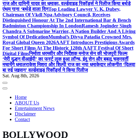
राज और दामिनी यादव का धमाका, वर्ल्डवाइड रिकॉर्ड्स ने रिलीज किया बर्थडे
एंथम गाना ‘बर्थडे वाला दिन
Top Leading Lawyer V. K. Dubey,
Chairman Of Vkdl Npa Advisory Council, Receives
Distinguished Honour At The 2nd International Bar & Bench
Badminton Championship In London
Ramesh Joginder Singh
Chandra A Submarine Warrior, A Nation Builder And A Living
Symbol Of Dedication
Mumbai’s Divya Patadia Crowned Mrs.
Royal Global Queen 2026
AAFT Introduces Prestigious Awards
For Short Films At The Historic 128th AAFT Festival Of Short
Digital Films
निर्माता धरमवीर और निर्देशक मनोज सेन की भोजपुरी फिल्म
‘मेरी दुल्हन वीआईपी’ का फर्स्ट लुक हुआ लॉन्च, इंदु सेन और बबलू चक्रवर्ती
मचायेंगे धमाल
राकेश मिश्रा और शिल्पी राज का नया धमाकेदार लोकगीत ‘दिलवा
बा रुई जइसन’ वर्ल्डवाइड रिकॉर्ड्स ने किया रिलीज
Sat. Aug 8th, 2026
Home
ABOUT Us
Entertainment News
Disclaimer
Contact
BOLLYWOOD