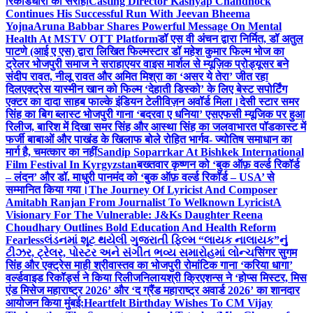
रिकॉर्डधारी को सराहा
Casting Director Kashyap Chandhock
Continues His Successful Run With Jeevan Bheema
Yojna
Aruna Babbar Shares Powerful Message On Mental
Health At MSTV OTT Platform
डॉ एस वी अंचन द्वारा निर्मित, डॉ अतुल
पाटणे (आई ए एस) द्वारा लिखित फिल्मस्टार डॉ महेश कुमार फिल्म भोज का
ट्रेलर भोजपुरी समाज ने सराहा
एयर वाइस मार्शल से म्यूज़िक प्रोड्यूसर बने
संदीप रावत, नीलू रावत और अमित मिश्रा का ‘असर ये तेरा’ जीत रहा
दिल
एक्ट्रेस यास्मीन खान को फिल्म ‘देहाती डिस्को’ के लिए बेस्ट सपोर्टिंग
एक्टर का दादा साहब फाल्के इंडियन टेलीविज़न अवॉर्ड मिला।
देसी स्टार समर
सिंह का बिग ब्लास्ट भोजपुरी गाना ‘बदरवा ए धनिया’ एसएफसी म्यूजिक पर हुआ
रिलीज, बारिश में दिखा समर सिंह और आस्था सिंह का जलवा
भारत पॉडकास्ट में
फर्जी बाबाओं और पाखंड के खिलाफ बोले रोहित भार्गव- ज्योतिष समाधान का
मार्ग है, चमत्कार का नहीं
Sandip Soparrkar At Bishkek International
Film Festival In Kyrgyzstan
बख्तवार कृष्णन को ‘बुक ऑफ़ वर्ल्ड रिकॉर्ड
– लंदन’ और डॉ. माधुरी पानमंद को ‘बुक ऑफ़ वर्ल्ड रिकॉर्ड – USA’ से
सम्मानित किया गया।
The Journey Of Lyricist And Composer
Amitabh Ranjan From Journalist To Welknown Lyricist
A
Visionary For The Vulnerable: J&Ks Daughter Reena
Choudhary Outlines Bold Education And Health Reform
Fearless
લંડનમાં શૂટ થયેલી ગુજરાતી ફિલ્મ “લાયક નાલાયક”નું
ટીઝર, ટ્રેલર, પોસ્ટર અને સંગીત ભવ્ય સમારોહમાં લોન્ચ
सिंगर सुगम
सिंह और एक्ट्रेस माही श्रीवास्तव का भोजपुरी रोमांटिक गाना ‘करिया धागा’
वर्ल्डवाइड रिकॉर्ड्स ने किया रिलीज
निलायश्री क्रिएशन्स ने ‘होप्स मिस्टर, मिस
एंड मिसेज महाराष्ट्र 2026’ और ‘द ग्रैंड महाराष्ट्र अवार्ड 2026’ का शानदार
आयोजन किया मुंबई:
Heartfelt Birthday Wishes To CM Vijay