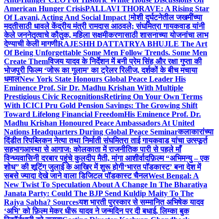
American Hunger Crisis
PALLAVI THORAVE: A Rising Star
Of Lavani, Acting And Social Impact !
मोशी दुर्घटनेतील जखमींच्या
मदतीसाठी धावले केंद्रीय मंत्री रामदास आठवले; संघमित्रा गायकवाड यांनी
केले जननेतृत्वाचे कौतुक, महिला सक्षमीकरणासाठी शासनाच्या योजनांचा लाभ
देण्याची केली मागणी
RAJESHH DATTATRYA BHUJLE The Art
Of Being Unforgettable Some Men Follow Trends. Some Men
Create Them
विजय यादव के निर्देशन में बनी प्रेम सिंह और रक्षा गुप्ता की
भोजपुरी फिल्म ‘जोरू का गुलाम’ का ट्रेलर रिलीज, दर्शकों के बीच मचाया
धमाल
New York State Honours Global Peace Leader His
Eminence Prof. Sir Dr. Madhu Krishan With Multiple
Prestigious Civic Recognitions
Retiring On Your Own Terms
With ICICI Pru Gold Pension Savings: The Growing Shift
Toward Lifelong Financial Freedom
His Eminence Prof. Dr.
Madhu Krishan Honoured Peace Ambassadors At United
Nations Headquarters During Global Peace Seminar
कलाकारांच्या
दिंडीत रिपब्लिकन नेत्या तथा निर्माती संघमित्रा ताई गायकवाड यांचा उत्स्फूर्त
सहभाग
आस्था से आगाज: कोलकाता में राजनीतिक पारी से पहले माँ
विन्ध्यवासिनी दरबार पहुंचे कुलदीप मैती, मांगा आशीर्वाद
फ़िल्म “अभिमन्यु – एक
शोध” की शूटिंग जुलाई के आखिर में शुरू होगी
‘भारत पॉडकास्ट’ बना देश में
सबसे ज्यादा देखे जाने वाला डिजिटल पॉडकास्ट चैनल
West Bengal: A
New Twist To Speculation About A Change In The Bharatiya
Janata Party: Could The BJP Send Kuldip Maity To The
Rajya Sabha? Sources
यश भारती पुरस्कार से सम्मानित अभिषेक यादव
‘अभि’ को फ़िल्म मेकर धीरू यादव ने जन्मदिन पर दी बधाई, लिम्का बुक