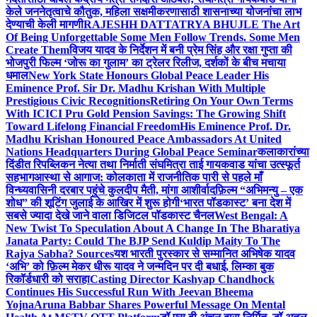
केले जननेतृत्वाचे कौतुक, महिला सक्षमीकरणासाठी शासनाच्या योजनांचा लाभ
देण्याची केली मागणी
RAJESHH DATTATRYA BHUJLE The Art
Of Being Unforgettable Some Men Follow Trends. Some Men
Create Them
विजय यादव के निर्देशन में बनी प्रेम सिंह और रक्षा गुप्ता की
भोजपुरी फिल्म ‘जोरू का गुलाम’ का ट्रेलर रिलीज, दर्शकों के बीच मचाया
धमाल
New York State Honours Global Peace Leader His
Eminence Prof. Sir Dr. Madhu Krishan With Multiple
Prestigious Civic Recognitions
Retiring On Your Own Terms
With ICICI Pru Gold Pension Savings: The Growing Shift
Toward Lifelong Financial Freedom
His Eminence Prof. Dr.
Madhu Krishan Honoured Peace Ambassadors At United
Nations Headquarters During Global Peace Seminar
कलाकारांच्या
दिंडीत रिपब्लिकन नेत्या तथा निर्माती संघमित्रा ताई गायकवाड यांचा उत्स्फूर्त
सहभाग
आस्था से आगाज: कोलकाता में राजनीतिक पारी से पहले माँ
विन्ध्यवासिनी दरबार पहुंचे कुलदीप मैती, मांगा आशीर्वाद
फ़िल्म “अभिमन्यु – एक
शोध” की शूटिंग जुलाई के आखिर में शुरू होगी
‘भारत पॉडकास्ट’ बना देश में
सबसे ज्यादा देखे जाने वाला डिजिटल पॉडकास्ट चैनल
West Bengal: A
New Twist To Speculation About A Change In The Bharatiya
Janata Party: Could The BJP Send Kuldip Maity To The
Rajya Sabha? Sources
यश भारती पुरस्कार से सम्मानित अभिषेक यादव
‘अभि’ को फ़िल्म मेकर धीरू यादव ने जन्मदिन पर दी बधाई, लिम्का बुक
रिकॉर्डधारी को सराहा
Casting Director Kashyap Chandhock
Continues His Successful Run With Jeevan Bheema
Yojna
Aruna Babbar Shares Powerful Message On Mental