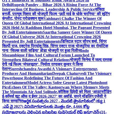
OTT Influencer & Youtuber Iconic Award 2026 In
Delhi
Rupesh Pandey – Bihar 2026 A Rising Force At The
Intersection Of Business, Leadership & Public Service
संचिता
बनर्जी, प्रत्युष मिश्रा की भोजपुरी फिल्म ‘छठी माई के धोके चरनिया’ की शूटिंग
कंप्लीट, पोस्ट प्रोडक्शन शुरू
Vaishnavi Chalke The Winner Of
Queen Of Global International 2026 At International Crowning
2026 Held At Raddison Hotel Mumbai, The Pageant Presented
By Joill Entertainments
Saartha Sameer Gore Winner Of Queen
Of Global Universe 2026 At International Crowning 2026
Presented By Joill Entertainments
डिजिटल स्टार सौरभ शर्मा, सिंगर
शिल्पी राज, एक्ट्रेस प्रियांशु सिंह, सिंगर एक्टर राजा भोजपुरिया का रोमांटिक
गाना ‘सिल्क वाली सड़िया’ होडा भोजपुरी पर हुआ रिलीज
Indo
Mozambique Film And Cultural Forum Launched To
Strengthen Bilateral Cultural Relations
भोजपुरी सिनेमा में जल्द दस्तक
देगी नई फिल्म ‘मंगलसूत्र’, निर्माता रत्नाकर कुमार ने किया
ऐलान
Sureshchandra Awasthi A Visionary Entrepreneur,
Producer And Humanitarian
Deepak Chaturvedi The Visionary
Powerhouse Redefining The Future Of Fashion And
Entertainment
Model Actress Sofee George Latest Photoshoot
Pics
Echoes Of The Valley: Kastoorwan Where Memory Meets
The Mountain Air And Solitude.
कौशिक द्विवेदी को मिला ‘आउटस्टैंडिंग
ई-कॉमर्स शूट ऑफ द ईयर 2026-2027’ का अवॉर्ड, सपने मॉडलिंग एजेंसी ने
किया सम्मानित
ఆర్థిక సంవత్సరం 2027 , మొదటి త్రైమాసికంలో (క్యు 1
-ఎఫ్ వై 2027) వినియోగదారులకు మొత్తం రూ. 4,666 కోట్ల
ప్రయోజనాలను చెల్లించిన ఐసిఐసిఐ ప్రుడెన్షియల్ లైఫ్ ఇన్సూరెన్స్
Q1-