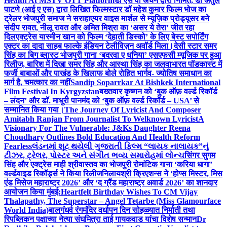
Health At MSTV OTT Platform
डॉ एस वी अंचन द्वारा निर्मित, डॉ अतुल
पाटणे (आई ए एस) द्वारा लिखित फिल्मस्टार डॉ महेश कुमार फिल्म भोज का
ट्रेलर भोजपुरी समाज ने सराहा
एयर वाइस मार्शल से म्यूज़िक प्रोड्यूसर बने
संदीप रावत, नीलू रावत और अमित मिश्रा का ‘असर ये तेरा’ जीत रहा
दिल
एक्ट्रेस यास्मीन खान को फिल्म ‘देहाती डिस्को’ के लिए बेस्ट सपोर्टिंग
एक्टर का दादा साहब फाल्के इंडियन टेलीविज़न अवॉर्ड मिला।
देसी स्टार समर
सिंह का बिग ब्लास्ट भोजपुरी गाना ‘बदरवा ए धनिया’ एसएफसी म्यूजिक पर हुआ
रिलीज, बारिश में दिखा समर सिंह और आस्था सिंह का जलवा
भारत पॉडकास्ट में
फर्जी बाबाओं और पाखंड के खिलाफ बोले रोहित भार्गव- ज्योतिष समाधान का
मार्ग है, चमत्कार का नहीं
Sandip Soparrkar At Bishkek International
Film Festival In Kyrgyzstan
बख्तवार कृष्णन को ‘बुक ऑफ़ वर्ल्ड रिकॉर्ड
– लंदन’ और डॉ. माधुरी पानमंद को ‘बुक ऑफ़ वर्ल्ड रिकॉर्ड – USA’ से
सम्मानित किया गया।
The Journey Of Lyricist And Composer
Amitabh Ranjan From Journalist To Welknown Lyricist
A
Visionary For The Vulnerable: J&Ks Daughter Reena
Choudhary Outlines Bold Education And Health Reform
Fearless
લંડનમાં શૂટ થયેલી ગુજરાતી ફિલ્મ “લાયક નાલાયક”નું
ટીઝર, ટ્રેલર, પોસ્ટર અને સંગીત ભવ્ય સમારોહમાં લોન્ચ
सिंगर सुगम
सिंह और एक्ट्रेस माही श्रीवास्तव का भोजपुरी रोमांटिक गाना ‘करिया धागा’
वर्ल्डवाइड रिकॉर्ड्स ने किया रिलीज
निलायश्री क्रिएशन्स ने ‘होप्स मिस्टर, मिस
एंड मिसेज महाराष्ट्र 2026’ और ‘द ग्रैंड महाराष्ट्र अवार्ड 2026’ का शानदार
आयोजन किया मुंबई:
Heartfelt Birthday Wishes To CM Vijay
Thalapathy, The Superstar – Angel Tetarbe (Miss Glamourface
World India)
बालगंधर्व रंगमंदिर वर्धापन दिन सोहळ्यात निर्माती तथा
रिपब्लिकन पक्षाच्या नेत्या संघमित्रा ताई गायकवाड यांचा विशेष सन्मान
Dr