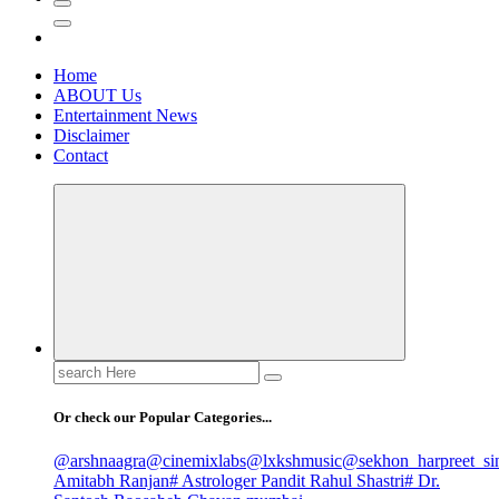
Home
ABOUT Us
Entertainment News
Disclaimer
Contact
Search
for:
Or check our Popular Categories...
@arshnaagra
@cinemixlabs
@lxkshmusic
@sekhon_harpreet_si
Amitabh Ranjan
# Astrologer Pandit Rahul Shastri
# Dr.