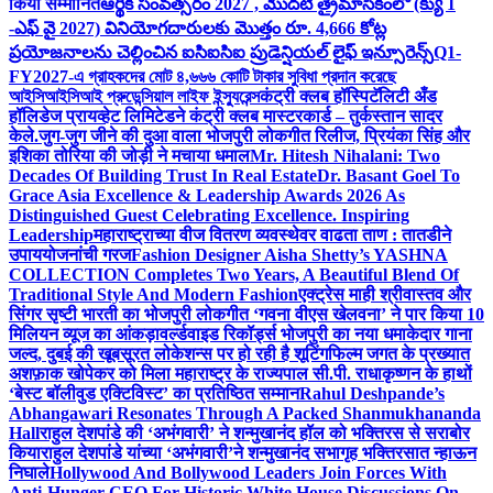
किया सम्मानित
ఆర్థిక సంవత్సరం 2027 , మొదటి త్రైమాసికంలో (క్యు 1
-ఎఫ్ వై 2027) వినియోగదారులకు మొత్తం రూ. 4,666 కోట్ల
ప్రయోజనాలను చెల్లించిన ఐసిఐసిఐ ప్రుడెన్షియల్ లైఫ్ ఇన్సూరెన్స్
Q1-
FY2027-এ গ্রাহকদের মোট ৪,৬৬৬ কোটি টাকার সুবিধা প্রদান করেছে
আইসিআইসিআই প্রুডেন্সিয়াল লাইফ ইন্স্যুরেন্স
कंट्री क्लब हॉस्पिटॅलिटी अँड
हॉलिडेज प्रायव्हेट लिमिटेडने कंट्री क्लब मास्टरकार्ड – तुर्कस्तान सादर
केले.
जुग-जुग जीने की दुआ वाला भोजपुरी लोकगीत रिलीज, प्रियंका सिंह और
इशिका तोरिया की जोड़ी ने मचाया धमाल
Mr. Hitesh Nihalani: Two
Decades Of Building Trust In Real Estate
Dr. Basant Goel To
Grace Asia Excellence & Leadership Awards 2026 As
Distinguished Guest Celebrating Excellence. Inspiring
Leadership
महाराष्ट्राच्या वीज वितरण व्यवस्थेवर वाढता ताण : तातडीने
उपाययोजनांची गरज
Fashion Designer Aisha Shetty’s YASHNA
COLLECTION Completes Two Years, A Beautiful Blend Of
Traditional Style And Modern Fashion
एक्ट्रेस माही श्रीवास्तव और
सिंगर सृष्टी भारती का भोजपुरी लोकगीत ‘गवना वीएस खेलवना’ ने पार किया 10
मिलियन व्यूज का आंकड़ा
वर्ल्डवाइड रिकॉर्ड्स भोजपुरी का नया धमाकेदार गाना
जल्द, दुबई की खूबसूरत लोकेशन्स पर हो रही है शूटिंग
फिल्म जगत के प्रख्यात
अशफ़ाक खोपेकर को मिला महाराष्ट्र के राज्यपाल सी.पी. राधाकृष्णन के हाथों
‘बेस्ट बॉलीवुड एक्टिविस्ट’ का प्रतिष्ठित सम्मान
Rahul Deshpande’s
Abhangawari Resonates Through A Packed Shanmukhananda
Hall
राहुल देशपांडे की ‘अभंगवारी’ ने शन्मुखानंद हॉल को भक्तिरस से सराबोर
किया
राहुल देशपांडे यांच्या ‘अभंगवारी’ने शन्मुखानंद सभागृह भक्तिरसात न्हाऊन
निघाले
Hollywood And Bollywood Leaders Join Forces With
Anti-Hunger CEO For Historic White House Discussions On