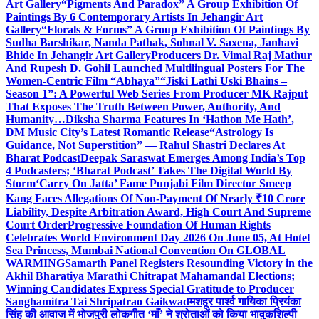
Art Gallery
“Pigments And Paradox” A Group Exhibition Of
Paintings By 6 Contemporary Artists In Jehangir Art
Gallery
“Florals & Forms” A Group Exhibition Of Paintings By
Sudha Barshikar, Nanda Pathak, Sohnal V. Saxena, Janhavi
Bhide In Jehangir Art Gallery
Producers Dr. Vimal Raj Mathur
And Rupesh D. Gohil Launched Multilingual Posters For The
Women-Centric Film “Abhaya”
“Jiski Lathi Uski Bhains –
Season 1”: A Powerful Web Series From Producer MK Rajput
That Exposes The Truth Between Power, Authority, And
Humanity…
Diksha Sharma Features In ‘Hathon Me Hath’,
DM Music City’s Latest Romantic Release
“Astrology Is
Guidance, Not Superstition” — Rahul Shastri Declares At
Bharat Podcast
Deepak Saraswat Emerges Among India’s Top
4 Podcasters; ‘Bharat Podcast’ Takes The Digital World By
Storm
‘Carry On Jatta’ Fame Punjabi Film Director Smeep
Kang Faces Allegations Of Non-Payment Of Nearly ₹10 Crore
Liability, Despite Arbitration Award, High Court And Supreme
Court Order
Progressive Foundation Of Human Rights
Celebrates World Environment Day 2026 On June 05, At Hotel
Sea Princess, Mumbai National Convention On GLOBAL
WARMING
Samarth Panel Registers Resounding Victory in the
Akhil Bharatiya Marathi Chitrapat Mahamandal Elections;
Winning Candidates Express Special Gratitude to Producer
Sanghamitra Tai Shripatrao Gaikwad
मशहूर पार्श्व गायिका प्रियंका
सिंह की आवाज में भोजपुरी लोकगीत ‘माँ’ ने श्रोताओं को किया भावुक
शिल्पी