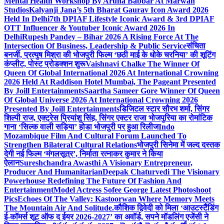
Mental Health Workshop By Aruna Babbar At Marwah
Studios
Kalyanji Jana’s 5th Bharat Gaurav Icon Award 2026
Held In Delhi
7th DPIAF Lifestyle Iconic Award & 3rd DPIAF
OTT Influencer & Youtuber Iconic Award 2026 In
Delhi
Rupesh Pandey – Bihar 2026 A Rising Force At The
Intersection Of Business, Leadership & Public Service
संचिता
बनर्जी, प्रत्युष मिश्रा की भोजपुरी फिल्म ‘छठी माई के धोके चरनिया’ की शूटिंग
कंप्लीट, पोस्ट प्रोडक्शन शुरू
Vaishnavi Chalke The Winner Of
Queen Of Global International 2026 At International Crowning
2026 Held At Raddison Hotel Mumbai, The Pageant Presented
By Joill Entertainments
Saartha Sameer Gore Winner Of Queen
Of Global Universe 2026 At International Crowning 2026
Presented By Joill Entertainments
डिजिटल स्टार सौरभ शर्मा, सिंगर
शिल्पी राज, एक्ट्रेस प्रियांशु सिंह, सिंगर एक्टर राजा भोजपुरिया का रोमांटिक
गाना ‘सिल्क वाली सड़िया’ होडा भोजपुरी पर हुआ रिलीज
Indo
Mozambique Film And Cultural Forum Launched To
Strengthen Bilateral Cultural Relations
भोजपुरी सिनेमा में जल्द दस्तक
देगी नई फिल्म ‘मंगलसूत्र’, निर्माता रत्नाकर कुमार ने किया
ऐलान
Sureshchandra Awasthi A Visionary Entrepreneur,
Producer And Humanitarian
Deepak Chaturvedi The Visionary
Powerhouse Redefining The Future Of Fashion And
Entertainment
Model Actress Sofee George Latest Photoshoot
Pics
Echoes Of The Valley: Kastoorwan Where Memory Meets
The Mountain Air And Solitude.
कौशिक द्विवेदी को मिला ‘आउटस्टैंडिंग
ई-कॉमर्स शूट ऑफ द ईयर 2026-2027’ का अवॉर्ड, सपने मॉडलिंग एजेंसी ने