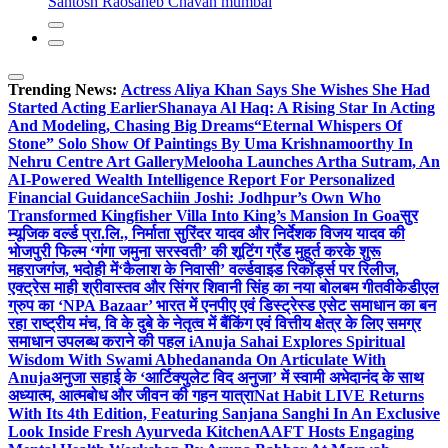
Santosh Raosaheb Chavan mumbai
Trending News:
Actress Aliya Khan Says She Wishes She Had
Started Acting Earlier
Shanaya Al Haq: A Rising Star In Acting
And Modeling, Chasing Big Dreams
“Eternal Whispers Of
Stone” Solo Show Of Paintings By Uma Krishnamoorthy In
Nehru Centre Art Gallery
Melooha Launches Artha Sutram, An
AI-Powered Wealth Intelligence Report For Personalized
Financial Guidance
Sachiin Joshi: Jodhpur’s Own Who
Transformed Kingfisher Villa Into King’s Mansion In Goa
सुर
म्यूजिक वर्ल्ड प्रा.लि., निर्माता सुरिंदर यादव और निर्देशक विजय यादव की
भोजपुरी फिल्म ‘गंगा जमुना सरस्वती’ की शूटिंग ग्रैंड मुहूर्त करके शुरू
महराजगंज, भदोही में
‘कैलाश के निवासी’ वर्ल्डवाइड रिकॉर्ड्स पर रिलीज,
एक्ट्रेस माही श्रीवास्तव और सिंगर शिवानी सिंह का नया बोलबम गीत
वीकेडीएल
ग्रुप का ‘NPA Bazaar’ भारत में एनपीए एवं डिस्ट्रेस्ड एसेट समाधान का बन
रहा राष्ट्रीय मंच, वि के दुबे के नेतृत्व में बैंकिंग एवं वित्तीय क्षेत्र के लिए समग्र
समाधान उपलब्ध कराने की पहल i
Anuja Sahai Explores Spiritual
Wisdom With Swami Abhedananda On Articulate With
Anuja
अनुजा सहाई के ‘आर्टिक्युलेट विद अनुजा’ में स्वामी अभेदानंद के साथ
अध्यात्म, आत्मबोध और जीवन की गहन यात्रा
Nat Habit LIVE Returns
With Its 4th Edition, Featuring Sanjana Sanghi In An Exclusive
Look Inside Fresh Ayurveda Kitchen
AAFT Hosts Engaging