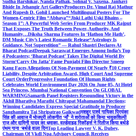
Sudha Barshikar, Nanda Pathak, Sohnal V. Saxena, Janhavi
Bhide In Jehangir Art Gallery
Producers Dr. Vimal Raj Mathur
And Rupesh D. Gohil Launched Multilingual Posters For The
Women-Centric Film “Abhaya”
“Jiski Lathi Uski Bhains –
Season 1”: A Powerful Web Series From Producer MK Rajput
That Exposes The Truth Between Power, Authority, And
Humanity…
Diksha Sharma Features In ‘Hathon Me Hath’,
DM Music City’s Latest Romantic Release
“Astrology Is
Guidance, Not Superstition” — Rahul Shastri Declares At
Bharat Podcast
Deepak Saraswat Emerges Among India’s Top
4 Podcasters; ‘Bharat Podcast’ Takes The Digital World By
Storm
‘Carry On Jatta’ Fame Punjabi Film Director Smeep
Kang Faces Allegations Of Non-Payment Of Nearly ₹10 Crore
Liability, Despite Arbitration Award, High Court And Supreme
Court Order
Progressive Foundation Of Human Rights
Celebrates World Environment Day 2026 On June 05, At Hotel
Sea Princess, Mumbai National Convention On GLOBAL
WARMING
Samarth Panel Registers Resounding Victory in the
Akhil Bharatiya Marathi Chitrapat Mahamandal Elections;
Winning Candidates Express Special Gratitude to Producer
Sanghamitra Tai Shripatrao Gaikwad
मशहूर पार्श्व गायिका प्रियंका
सिंह की आवाज में भोजपुरी लोकगीत ‘माँ’ ने श्रोताओं को किया भावुक
शिल्पी
राज और दामिनी यादव का धमाका, वर्ल्डवाइड रिकॉर्ड्स ने रिलीज किया बर्थडे
एंथम गाना ‘बर्थडे वाला दिन
Top Leading Lawyer V. K. Dubey,
Chairman Of Vkdl Npa Advisory Council, Receives