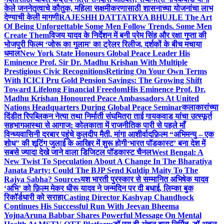
केले जननेतृत्वाचे कौतुक, महिला सक्षमीकरणासाठी शासनाच्या योजनांचा लाभ
देण्याची केली मागणी
RAJESHH DATTATRYA BHUJLE The Art
Of Being Unforgettable Some Men Follow Trends. Some Men
Create Them
विजय यादव के निर्देशन में बनी प्रेम सिंह और रक्षा गुप्ता की
भोजपुरी फिल्म ‘जोरू का गुलाम’ का ट्रेलर रिलीज, दर्शकों के बीच मचाया
धमाल
New York State Honours Global Peace Leader His
Eminence Prof. Sir Dr. Madhu Krishan With Multiple
Prestigious Civic Recognitions
Retiring On Your Own Terms
With ICICI Pru Gold Pension Savings: The Growing Shift
Toward Lifelong Financial Freedom
His Eminence Prof. Dr.
Madhu Krishan Honoured Peace Ambassadors At United
Nations Headquarters During Global Peace Seminar
कलाकारांच्या
दिंडीत रिपब्लिकन नेत्या तथा निर्माती संघमित्रा ताई गायकवाड यांचा उत्स्फूर्त
सहभाग
आस्था से आगाज: कोलकाता में राजनीतिक पारी से पहले माँ
विन्ध्यवासिनी दरबार पहुंचे कुलदीप मैती, मांगा आशीर्वाद
फ़िल्म “अभिमन्यु – एक
शोध” की शूटिंग जुलाई के आखिर में शुरू होगी
‘भारत पॉडकास्ट’ बना देश में
सबसे ज्यादा देखे जाने वाला डिजिटल पॉडकास्ट चैनल
West Bengal: A
New Twist To Speculation About A Change In The Bharatiya
Janata Party: Could The BJP Send Kuldip Maity To The
Rajya Sabha? Sources
यश भारती पुरस्कार से सम्मानित अभिषेक यादव
‘अभि’ को फ़िल्म मेकर धीरू यादव ने जन्मदिन पर दी बधाई, लिम्का बुक
रिकॉर्डधारी को सराहा
Casting Director Kashyap Chandhock
Continues His Successful Run With Jeevan Bheema
Yojna
Aruna Babbar Shares Powerful Message On Mental