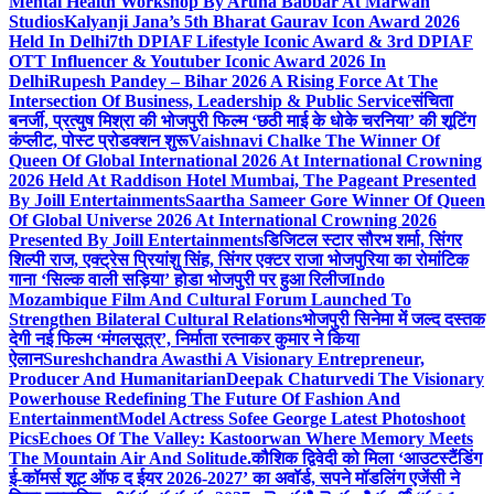
Mental Health Workshop By Aruna Babbar At Marwah
Studios
Kalyanji Jana’s 5th Bharat Gaurav Icon Award 2026
Held In Delhi
7th DPIAF Lifestyle Iconic Award & 3rd DPIAF
OTT Influencer & Youtuber Iconic Award 2026 In
Delhi
Rupesh Pandey – Bihar 2026 A Rising Force At The
Intersection Of Business, Leadership & Public Service
संचिता
बनर्जी, प्रत्युष मिश्रा की भोजपुरी फिल्म ‘छठी माई के धोके चरनिया’ की शूटिंग
कंप्लीट, पोस्ट प्रोडक्शन शुरू
Vaishnavi Chalke The Winner Of
Queen Of Global International 2026 At International Crowning
2026 Held At Raddison Hotel Mumbai, The Pageant Presented
By Joill Entertainments
Saartha Sameer Gore Winner Of Queen
Of Global Universe 2026 At International Crowning 2026
Presented By Joill Entertainments
डिजिटल स्टार सौरभ शर्मा, सिंगर
शिल्पी राज, एक्ट्रेस प्रियांशु सिंह, सिंगर एक्टर राजा भोजपुरिया का रोमांटिक
गाना ‘सिल्क वाली सड़िया’ होडा भोजपुरी पर हुआ रिलीज
Indo
Mozambique Film And Cultural Forum Launched To
Strengthen Bilateral Cultural Relations
भोजपुरी सिनेमा में जल्द दस्तक
देगी नई फिल्म ‘मंगलसूत्र’, निर्माता रत्नाकर कुमार ने किया
ऐलान
Sureshchandra Awasthi A Visionary Entrepreneur,
Producer And Humanitarian
Deepak Chaturvedi The Visionary
Powerhouse Redefining The Future Of Fashion And
Entertainment
Model Actress Sofee George Latest Photoshoot
Pics
Echoes Of The Valley: Kastoorwan Where Memory Meets
The Mountain Air And Solitude.
कौशिक द्विवेदी को मिला ‘आउटस्टैंडिंग
ई-कॉमर्स शूट ऑफ द ईयर 2026-2027’ का अवॉर्ड, सपने मॉडलिंग एजेंसी ने