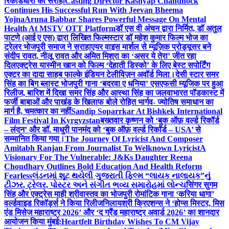
रिकॉर्डधारी को सराहा
Casting Director Kashyap Chandhock
Continues His Successful Run With Jeevan Bheema
Yojna
Aruna Babbar Shares Powerful Message On Mental
Health At MSTV OTT Platform
डॉ एस वी अंचन द्वारा निर्मित, डॉ अतुल
पाटणे (आई ए एस) द्वारा लिखित फिल्मस्टार डॉ महेश कुमार फिल्म भोज का
ट्रेलर भोजपुरी समाज ने सराहा
एयर वाइस मार्शल से म्यूज़िक प्रोड्यूसर बने
संदीप रावत, नीलू रावत और अमित मिश्रा का ‘असर ये तेरा’ जीत रहा
दिल
एक्ट्रेस यास्मीन खान को फिल्म ‘देहाती डिस्को’ के लिए बेस्ट सपोर्टिंग
एक्टर का दादा साहब फाल्के इंडियन टेलीविज़न अवॉर्ड मिला।
देसी स्टार समर
सिंह का बिग ब्लास्ट भोजपुरी गाना ‘बदरवा ए धनिया’ एसएफसी म्यूजिक पर हुआ
रिलीज, बारिश में दिखा समर सिंह और आस्था सिंह का जलवा
भारत पॉडकास्ट में
फर्जी बाबाओं और पाखंड के खिलाफ बोले रोहित भार्गव- ज्योतिष समाधान का
मार्ग है, चमत्कार का नहीं
Sandip Soparrkar At Bishkek International
Film Festival In Kyrgyzstan
बख्तवार कृष्णन को ‘बुक ऑफ़ वर्ल्ड रिकॉर्ड
– लंदन’ और डॉ. माधुरी पानमंद को ‘बुक ऑफ़ वर्ल्ड रिकॉर्ड – USA’ से
सम्मानित किया गया।
The Journey Of Lyricist And Composer
Amitabh Ranjan From Journalist To Welknown Lyricist
A
Visionary For The Vulnerable: J&Ks Daughter Reena
Choudhary Outlines Bold Education And Health Reform
Fearless
લંડનમાં શૂટ થયેલી ગુજરાતી ફિલ્મ “લાયક નાલાયક”નું
ટીઝર, ટ્રેલર, પોસ્ટર અને સંગીત ભવ્ય સમારોહમાં લોન્ચ
सिंगर सुगम
सिंह और एक्ट्रेस माही श्रीवास्तव का भोजपुरी रोमांटिक गाना ‘करिया धागा’
वर्ल्डवाइड रिकॉर्ड्स ने किया रिलीज
निलायश्री क्रिएशन्स ने ‘होप्स मिस्टर, मिस
एंड मिसेज महाराष्ट्र 2026’ और ‘द ग्रैंड महाराष्ट्र अवार्ड 2026’ का शानदार
आयोजन किया मुंबई:
Heartfelt Birthday Wishes To CM Vijay