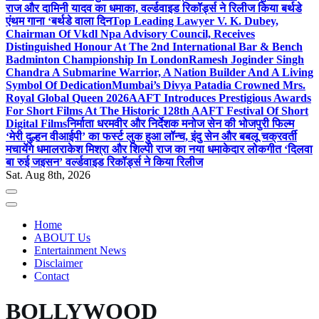
राज और दामिनी यादव का धमाका, वर्ल्डवाइड रिकॉर्ड्स ने रिलीज किया बर्थडे
एंथम गाना ‘बर्थडे वाला दिन
Top Leading Lawyer V. K. Dubey,
Chairman Of Vkdl Npa Advisory Council, Receives
Distinguished Honour At The 2nd International Bar & Bench
Badminton Championship In London
Ramesh Joginder Singh
Chandra A Submarine Warrior, A Nation Builder And A Living
Symbol Of Dedication
Mumbai’s Divya Patadia Crowned Mrs.
Royal Global Queen 2026
AAFT Introduces Prestigious Awards
For Short Films At The Historic 128th AAFT Festival Of Short
Digital Films
निर्माता धरमवीर और निर्देशक मनोज सेन की भोजपुरी फिल्म
‘मेरी दुल्हन वीआईपी’ का फर्स्ट लुक हुआ लॉन्च, इंदु सेन और बबलू चक्रवर्ती
मचायेंगे धमाल
राकेश मिश्रा और शिल्पी राज का नया धमाकेदार लोकगीत ‘दिलवा
बा रुई जइसन’ वर्ल्डवाइड रिकॉर्ड्स ने किया रिलीज
Sat. Aug 8th, 2026
Home
ABOUT Us
Entertainment News
Disclaimer
Contact
BOLLYWOOD