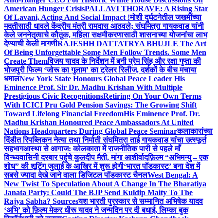
American Hunger Crisis
PALLAVI THORAVE: A Rising Star
Of Lavani, Acting And Social Impact !
मोशी दुर्घटनेतील जखमींच्या
मदतीसाठी धावले केंद्रीय मंत्री रामदास आठवले; संघमित्रा गायकवाड यांनी
केले जननेतृत्वाचे कौतुक, महिला सक्षमीकरणासाठी शासनाच्या योजनांचा लाभ
देण्याची केली मागणी
RAJESHH DATTATRYA BHUJLE The Art
Of Being Unforgettable Some Men Follow Trends. Some Men
Create Them
विजय यादव के निर्देशन में बनी प्रेम सिंह और रक्षा गुप्ता की
भोजपुरी फिल्म ‘जोरू का गुलाम’ का ट्रेलर रिलीज, दर्शकों के बीच मचाया
धमाल
New York State Honours Global Peace Leader His
Eminence Prof. Sir Dr. Madhu Krishan With Multiple
Prestigious Civic Recognitions
Retiring On Your Own Terms
With ICICI Pru Gold Pension Savings: The Growing Shift
Toward Lifelong Financial Freedom
His Eminence Prof. Dr.
Madhu Krishan Honoured Peace Ambassadors At United
Nations Headquarters During Global Peace Seminar
कलाकारांच्या
दिंडीत रिपब्लिकन नेत्या तथा निर्माती संघमित्रा ताई गायकवाड यांचा उत्स्फूर्त
सहभाग
आस्था से आगाज: कोलकाता में राजनीतिक पारी से पहले माँ
विन्ध्यवासिनी दरबार पहुंचे कुलदीप मैती, मांगा आशीर्वाद
फ़िल्म “अभिमन्यु – एक
शोध” की शूटिंग जुलाई के आखिर में शुरू होगी
‘भारत पॉडकास्ट’ बना देश में
सबसे ज्यादा देखे जाने वाला डिजिटल पॉडकास्ट चैनल
West Bengal: A
New Twist To Speculation About A Change In The Bharatiya
Janata Party: Could The BJP Send Kuldip Maity To The
Rajya Sabha? Sources
यश भारती पुरस्कार से सम्मानित अभिषेक यादव
‘अभि’ को फ़िल्म मेकर धीरू यादव ने जन्मदिन पर दी बधाई, लिम्का बुक