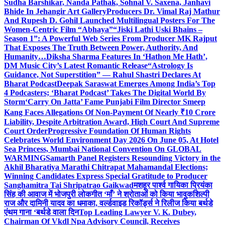
Sudha Barshikar, Nanda Pathak, Sohnal V. Saxena, Janhavi
Bhide In Jehangir Art Gallery
Producers Dr. Vimal Raj Mathur
And Rupesh D. Gohil Launched Multilingual Posters For The
Women-Centric Film “Abhaya”
“Jiski Lathi Uski Bhains –
Season 1”: A Powerful Web Series From Producer MK Rajput
That Exposes The Truth Between Power, Authority, And
Humanity…
Diksha Sharma Features In ‘Hathon Me Hath’,
DM Music City’s Latest Romantic Release
“Astrology Is
Guidance, Not Superstition” — Rahul Shastri Declares At
Bharat Podcast
Deepak Saraswat Emerges Among India’s Top
4 Podcasters; ‘Bharat Podcast’ Takes The Digital World By
Storm
‘Carry On Jatta’ Fame Punjabi Film Director Smeep
Kang Faces Allegations Of Non-Payment Of Nearly ₹10 Crore
Liability, Despite Arbitration Award, High Court And Supreme
Court Order
Progressive Foundation Of Human Rights
Celebrates World Environment Day 2026 On June 05, At Hotel
Sea Princess, Mumbai National Convention On GLOBAL
WARMING
Samarth Panel Registers Resounding Victory in the
Akhil Bharatiya Marathi Chitrapat Mahamandal Elections;
Winning Candidates Express Special Gratitude to Producer
Sanghamitra Tai Shripatrao Gaikwad
मशहूर पार्श्व गायिका प्रियंका
सिंह की आवाज में भोजपुरी लोकगीत ‘माँ’ ने श्रोताओं को किया भावुक
शिल्पी
राज और दामिनी यादव का धमाका, वर्ल्डवाइड रिकॉर्ड्स ने रिलीज किया बर्थडे
एंथम गाना ‘बर्थडे वाला दिन
Top Leading Lawyer V. K. Dubey,
Chairman Of Vkdl Npa Advisory Council, Receives