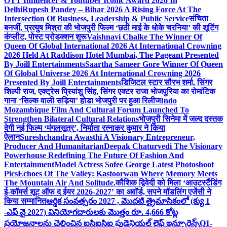
OTT Influencer & Youtuber Iconic Award 2026 In
Delhi
Rupesh Pandey – Bihar 2026 A Rising Force At The
Intersection Of Business, Leadership & Public Service
संचिता
बनर्जी, प्रत्युष मिश्रा की भोजपुरी फिल्म ‘छठी माई के धोके चरनिया’ की शूटिंग
कंप्लीट, पोस्ट प्रोडक्शन शुरू
Vaishnavi Chalke The Winner Of
Queen Of Global International 2026 At International Crowning
2026 Held At Raddison Hotel Mumbai, The Pageant Presented
By Joill Entertainments
Saartha Sameer Gore Winner Of Queen
Of Global Universe 2026 At International Crowning 2026
Presented By Joill Entertainments
डिजिटल स्टार सौरभ शर्मा, सिंगर
शिल्पी राज, एक्ट्रेस प्रियांशु सिंह, सिंगर एक्टर राजा भोजपुरिया का रोमांटिक
गाना ‘सिल्क वाली सड़िया’ होडा भोजपुरी पर हुआ रिलीज
Indo
Mozambique Film And Cultural Forum Launched To
Strengthen Bilateral Cultural Relations
भोजपुरी सिनेमा में जल्द दस्तक
देगी नई फिल्म ‘मंगलसूत्र’, निर्माता रत्नाकर कुमार ने किया
ऐलान
Sureshchandra Awasthi A Visionary Entrepreneur,
Producer And Humanitarian
Deepak Chaturvedi The Visionary
Powerhouse Redefining The Future Of Fashion And
Entertainment
Model Actress Sofee George Latest Photoshoot
Pics
Echoes Of The Valley: Kastoorwan Where Memory Meets
The Mountain Air And Solitude.
कौशिक द्विवेदी को मिला ‘आउटस्टैंडिंग
ई-कॉमर्स शूट ऑफ द ईयर 2026-2027’ का अवॉर्ड, सपने मॉडलिंग एजेंसी ने
किया सम्मानित
ఆర్థిక సంవత్సరం 2027 , మొదటి త్రైమాసికంలో (క్యు 1
-ఎఫ్ వై 2027) వినియోగదారులకు మొత్తం రూ. 4,666 కోట్ల
ప్రయోజనాలను చెల్లించిన ఐసిఐసిఐ ప్రుడెన్షియల్ లైఫ్ ఇన్సూరెన్స్
Q1-