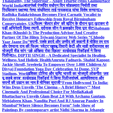
Thalapathy, The Superstar – Angel Tetarbe (Miss Glamourface
World India)
बालगंधर्व रंगमंदिर वर्धापन दिन सोहळ्यात निर्माती तथा
रिपब्लिकन पक्षाच्या नेत्या संघमित्रा ताई गायकवाड यांचा विशेष सन्मान
Dr
Radhika Balakrishnan Becomes First Carnatic Vocalist to
Receive Honorary Fellowship from Royal Birmingham
Conservatoire, UK
फिल्म ‘शेल्टर होम’ की शूटिंग के दौरान फूट-फूटकर रो
पड़ीं अभिनेत्री दिव्या त्यागी, दर्दनाक सीन ने झकझोर दिया पूरा सेट
Shabnam
Khan (Khushi) Is The Production Advisor And Creative
Partner Of The Hiten Tejwani-Starrer Web Series “Chhodo
Yaar Jaane Do”
सपनों, पक्के इरादे और उम्मीद की कहानी है मोहित एम राय
और ऐश्याना राय की फिल्म ‘स्वेटर’
खुशबू तिवारी केटी और माही श्रीवास्तव का
भोजपुरी सैड सांग ‘उहे अंखिया रोवा दिहला’ वर्ल्डवाइड रिकॉर्ड्स ने किया
रिलीज
Dr. DIPTII SINGH – A Dedicated Specialist In Healing,
Wellness And Holistic Health
Amruta Fadnavis, Shahid Kapoor,
Jackie Shroff, Sreeleela To Empower Over 1,000 Children At
Divyaj Foundation Yoga Day Celebration At Dome, SVP
Stadium, Worli
इशिका टोरिया और सृष्टि भारती का भोजपुरी लोकगीत ‘लव
यू कहबे करब’ वर्ल्डवाइड रिकॉर्ड्स ने किया रिलीज
संघर्ष, आत्मविश्वास और
सपनों की उड़ान का नाम है मोनिका सुराजी
“From Hollywood To India:
Wins Deus Unveils ‘The Cinema – A Brief History’” Most
Cinematic And Professional Choice For Media
Kakali
Bhattacharya Unveils Glam Beat 2.0 With Archana Gautam,
Mehjabeen Khan, Nandita Puri And RJ Anurag Pandey In
Mumbai
“Where Silence Becomes Form” Solo Show of
Paintings By contemporary artist Nidhi Sharma in Jehangir