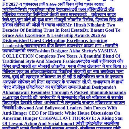
FY2027-এ গ্রাহকদের মোট ৪,৬৬৬ কোটি টাকার সুবিধা প্রদান করেছে
আইসিআইসিআই প্রুডেন্সিয়াল লাইফ ইন্স্যুরেন্স
कंट्री क्लब हॉस्पिटॅलिटी अँड
हॉलिडेज प्रायव्हेट लिमिटेडने कंट्री क्लब मास्टरकार्ड – तुर्कस्तान सादर
केले.
जुग-जुग जीने की दुआ वाला भोजपुरी लोकगीत रिलीज, प्रियंका सिंह और
इशिका तोरिया की जोड़ी ने मचाया धमाल
Mr. Hitesh Nihalani: Two
Decades Of Building Trust In Real Estate
Dr. Basant Goel To
Grace Asia Excellence & Leadership Awards 2026 As
Distinguished Guest Celebrating Excellence. Inspiring
Leadership
महाराष्ट्राच्या वीज वितरण व्यवस्थेवर वाढता ताण : तातडीने
उपाययोजनांची गरज
Fashion Designer Aisha Shetty’s YASHNA
COLLECTION Completes Two Years, A Beautiful Blend Of
Traditional Style And Modern Fashion
एक्ट्रेस माही श्रीवास्तव और
सिंगर सृष्टी भारती का भोजपुरी लोकगीत ‘गवना वीएस खेलवना’ ने पार किया 10
मिलियन व्यूज का आंकड़ा
वर्ल्डवाइड रिकॉर्ड्स भोजपुरी का नया धमाकेदार गाना
जल्द, दुबई की खूबसूरत लोकेशन्स पर हो रही है शूटिंग
फिल्म जगत के प्रख्यात
अशफ़ाक खोपेकर को मिला महाराष्ट्र के राज्यपाल सी.पी. राधाकृष्णन के हाथों
‘बेस्ट बॉलीवुड एक्टिविस्ट’ का प्रतिष्ठित सम्मान
Rahul Deshpande’s
Abhangawari Resonates Through A Packed Shanmukhananda
Hall
राहुल देशपांडे की ‘अभंगवारी’ ने शन्मुखानंद हॉल को भक्तिरस से सराबोर
किया
राहुल देशपांडे यांच्या ‘अभंगवारी’ने शन्मुखानंद सभागृह भक्तिरसात न्हाऊन
निघाले
Hollywood And Bollywood Leaders Join Forces With
Anti-Hunger CEO For Historic White House Discussions On
American Hunger Crisis
PALLAVI THORAVE: A Rising Star
Of Lavani, Acting And Social Impact !
मोशी दुर्घटनेतील जखमींच्या
मदतीसाठी धावले केंद्रीय मंत्री रामदास आठवले; संघमित्रा गायकवाड यांनी