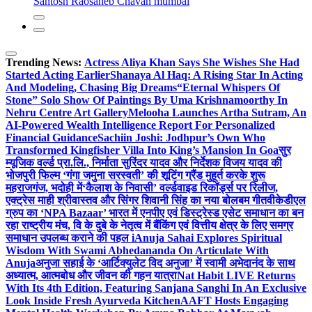
Santosh Raosaheb Chavan mumbai
Trending News:
Actress Aliya Khan Says She Wishes She Had
Started Acting Earlier
Shanaya Al Haq: A Rising Star In Acting
And Modeling, Chasing Big Dreams
“Eternal Whispers Of
Stone” Solo Show Of Paintings By Uma Krishnamoorthy In
Nehru Centre Art Gallery
Melooha Launches Artha Sutram, An
AI-Powered Wealth Intelligence Report For Personalized
Financial Guidance
Sachiin Joshi: Jodhpur’s Own Who
Transformed Kingfisher Villa Into King’s Mansion In Goa
सुर
म्यूजिक वर्ल्ड प्रा.लि., निर्माता सुरिंदर यादव और निर्देशक विजय यादव की
भोजपुरी फिल्म ‘गंगा जमुना सरस्वती’ की शूटिंग ग्रैंड मुहूर्त करके शुरू
महराजगंज, भदोही में
‘कैलाश के निवासी’ वर्ल्डवाइड रिकॉर्ड्स पर रिलीज,
एक्ट्रेस माही श्रीवास्तव और सिंगर शिवानी सिंह का नया बोलबम गीत
वीकेडीएल
ग्रुप का ‘NPA Bazaar’ भारत में एनपीए एवं डिस्ट्रेस्ड एसेट समाधान का बन
रहा राष्ट्रीय मंच, वि के दुबे के नेतृत्व में बैंकिंग एवं वित्तीय क्षेत्र के लिए समग्र
समाधान उपलब्ध कराने की पहल i
Anuja Sahai Explores Spiritual
Wisdom With Swami Abhedananda On Articulate With
Anuja
अनुजा सहाई के ‘आर्टिक्युलेट विद अनुजा’ में स्वामी अभेदानंद के साथ
अध्यात्म, आत्मबोध और जीवन की गहन यात्रा
Nat Habit LIVE Returns
With Its 4th Edition, Featuring Sanjana Sanghi In An Exclusive
Look Inside Fresh Ayurveda Kitchen
AAFT Hosts Engaging