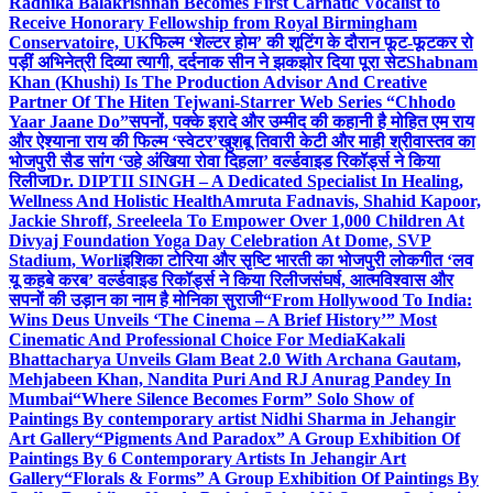
Radhika Balakrishnan Becomes First Carnatic Vocalist to
Receive Honorary Fellowship from Royal Birmingham
Conservatoire, UK
फिल्म ‘शेल्टर होम’ की शूटिंग के दौरान फूट-फूटकर रो
पड़ीं अभिनेत्री दिव्या त्यागी, दर्दनाक सीन ने झकझोर दिया पूरा सेट
Shabnam
Khan (Khushi) Is The Production Advisor And Creative
Partner Of The Hiten Tejwani-Starrer Web Series “Chhodo
Yaar Jaane Do”
सपनों, पक्के इरादे और उम्मीद की कहानी है मोहित एम राय
और ऐश्याना राय की फिल्म ‘स्वेटर’
खुशबू तिवारी केटी और माही श्रीवास्तव का
भोजपुरी सैड सांग ‘उहे अंखिया रोवा दिहला’ वर्ल्डवाइड रिकॉर्ड्स ने किया
रिलीज
Dr. DIPTII SINGH – A Dedicated Specialist In Healing,
Wellness And Holistic Health
Amruta Fadnavis, Shahid Kapoor,
Jackie Shroff, Sreeleela To Empower Over 1,000 Children At
Divyaj Foundation Yoga Day Celebration At Dome, SVP
Stadium, Worli
इशिका टोरिया और सृष्टि भारती का भोजपुरी लोकगीत ‘लव
यू कहबे करब’ वर्ल्डवाइड रिकॉर्ड्स ने किया रिलीज
संघर्ष, आत्मविश्वास और
सपनों की उड़ान का नाम है मोनिका सुराजी
“From Hollywood To India:
Wins Deus Unveils ‘The Cinema – A Brief History’” Most
Cinematic And Professional Choice For Media
Kakali
Bhattacharya Unveils Glam Beat 2.0 With Archana Gautam,
Mehjabeen Khan, Nandita Puri And RJ Anurag Pandey In
Mumbai
“Where Silence Becomes Form” Solo Show of
Paintings By contemporary artist Nidhi Sharma in Jehangir
Art Gallery
“Pigments And Paradox” A Group Exhibition Of
Paintings By 6 Contemporary Artists In Jehangir Art
Gallery
“Florals & Forms” A Group Exhibition Of Paintings By