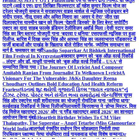
Health At MSTV OTT Platform
डॉ एस वी अंचन द्वारा निर्मित, डॉ अतुल
पाटणे (आई ए एस) द्वारा लिखित फिल्मस्टार डॉ महेश कुमार फिल्म भोज का
ट्रेलर भोजपुरी समाज ने सराहा
एयर वाइस मार्शल से म्यूज़िक प्रोड्यूसर बने
संदीप रावत, नीलू रावत और अमित मिश्रा का ‘असर ये तेरा’ जीत रहा
दिल
एक्ट्रेस यास्मीन खान को फिल्म ‘देहाती डिस्को’ के लिए बेस्ट सपोर्टिंग
एक्टर का दादा साहब फाल्के इंडियन टेलीविज़न अवॉर्ड मिला।
देसी स्टार समर
सिंह का बिग ब्लास्ट भोजपुरी गाना ‘बदरवा ए धनिया’ एसएफसी म्यूजिक पर हुआ
रिलीज, बारिश में दिखा समर सिंह और आस्था सिंह का जलवा
भारत पॉडकास्ट में
फर्जी बाबाओं और पाखंड के खिलाफ बोले रोहित भार्गव- ज्योतिष समाधान का
मार्ग है, चमत्कार का नहीं
Sandip Soparrkar At Bishkek International
Film Festival In Kyrgyzstan
बख्तवार कृष्णन को ‘बुक ऑफ़ वर्ल्ड रिकॉर्ड
– लंदन’ और डॉ. माधुरी पानमंद को ‘बुक ऑफ़ वर्ल्ड रिकॉर्ड – USA’ से
सम्मानित किया गया।
The Journey Of Lyricist And Composer
Amitabh Ranjan From Journalist To Welknown Lyricist
A
Visionary For The Vulnerable: J&Ks Daughter Reena
Choudhary Outlines Bold Education And Health Reform
Fearless
લંડનમાં શૂટ થયેલી ગુજરાતી ફિલ્મ “લાયક નાલાયક”નું
ટીઝર, ટ્રેલર, પોસ્ટર અને સંગીત ભવ્ય સમારોહમાં લોન્ચ
सिंगर सुगम
सिंह और एक्ट्रेस माही श्रीवास्तव का भोजपुरी रोमांटिक गाना ‘करिया धागा’
वर्ल्डवाइड रिकॉर्ड्स ने किया रिलीज
निलायश्री क्रिएशन्स ने ‘होप्स मिस्टर, मिस
एंड मिसेज महाराष्ट्र 2026’ और ‘द ग्रैंड महाराष्ट्र अवार्ड 2026’ का शानदार
आयोजन किया मुंबई:
Heartfelt Birthday Wishes To CM Vijay
Thalapathy, The Superstar – Angel Tetarbe (Miss Glamourface
World India)
बालगंधर्व रंगमंदिर वर्धापन दिन सोहळ्यात निर्माती तथा
रिपब्लिकन पक्षाच्या नेत्या संघमित्रा ताई गायकवाड यांचा विशेष सन्मान
Dr