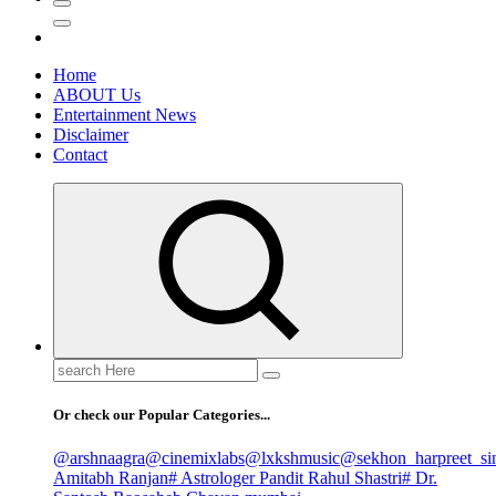
Home
ABOUT Us
Entertainment News
Disclaimer
Contact
Search
for:
Or check our Popular Categories...
@arshnaagra
@cinemixlabs
@lxkshmusic
@sekhon_harpreet_si
Amitabh Ranjan
# Astrologer Pandit Rahul Shastri
# Dr.