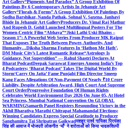
Art Gallery
“Pigments And Paradox” A Group Exhibition Of
Paintings By 6 Contemporary Artists In Jehangir Art
Gallery
“Florals & Forms” A Group Exhibition Of Paintings By
Sudha Barshikar, Nanda Pathak, Sohnal V. Saxena, Janhavi
Bhide In Jehangir Art Gallery
Producers Dr. Vimal Raj Mathur
And Rupesh D. Gohil Launched Multilingual Posters For The
Women-Centric Film “Abhaya”
“Jiski Lathi Uski Bhains –
Season 1”: A Powerful Web Series From Producer MK Rajput
That Exposes The Truth Between Power, Authority, And
Humanity…
Diksha Sharma Features In ‘Hathon Me Hath’,
DM Music City’s Latest Romantic Release
“Astrology Is
Guidance, Not Superstition” — Rahul Shastri Declares At
Bharat Podcast
Deepak Saraswat Emerges Among India’s Top
4 Podcasters; ‘Bharat Podcast’ Takes The Digital World By
Storm
‘Carry On Jatta’ Fame Punjabi Film Director Smeep
Kang Faces Allegations Of Non-Payment Of Nearly ₹10 Crore
Liability, Despite Arbitration Award, High Court And Supreme
Court Order
Progressive Foundation Of Human Rights
Celebrates World Environment Day 2026 On June 05, At Hotel
Sea Princess, Mumbai National Convention On GLOBAL
WARMING
Samarth Panel Registers Resounding Victory in the
Akhil Bharatiya Marathi Chitrapat Mahamandal Elections;
Winning Candidates Express Special Gratitude to Producer
Sanghamitra Tai Shripatrao Gaikwad
मशहूर पार्श्व गायिका प्रियंका
सिंह की आवाज में भोजपुरी लोकगीत ‘माँ’ ने श्रोताओं को किया भावुक
शिल्पी