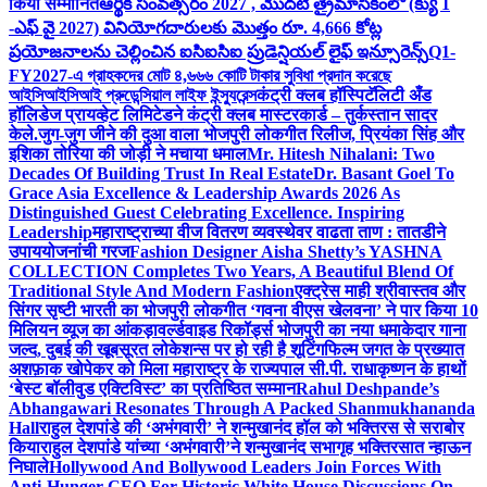
किया सम्मानित
ఆర్థిక సంవత్సరం 2027 , మొదటి త్రైమాసికంలో (క్యు 1
-ఎఫ్ వై 2027) వినియోగదారులకు మొత్తం రూ. 4,666 కోట్ల
ప్రయోజనాలను చెల్లించిన ఐసిఐసిఐ ప్రుడెన్షియల్ లైఫ్ ఇన్సూరెన్స్
Q1-
FY2027-এ গ্রাহকদের মোট ৪,৬৬৬ কোটি টাকার সুবিধা প্রদান করেছে
আইসিআইসিআই প্রুডেন্সিয়াল লাইফ ইন্স্যুরেন্স
कंट्री क्लब हॉस्पिटॅलिटी अँड
हॉलिडेज प्रायव्हेट लिमिटेडने कंट्री क्लब मास्टरकार्ड – तुर्कस्तान सादर
केले.
जुग-जुग जीने की दुआ वाला भोजपुरी लोकगीत रिलीज, प्रियंका सिंह और
इशिका तोरिया की जोड़ी ने मचाया धमाल
Mr. Hitesh Nihalani: Two
Decades Of Building Trust In Real Estate
Dr. Basant Goel To
Grace Asia Excellence & Leadership Awards 2026 As
Distinguished Guest Celebrating Excellence. Inspiring
Leadership
महाराष्ट्राच्या वीज वितरण व्यवस्थेवर वाढता ताण : तातडीने
उपाययोजनांची गरज
Fashion Designer Aisha Shetty’s YASHNA
COLLECTION Completes Two Years, A Beautiful Blend Of
Traditional Style And Modern Fashion
एक्ट्रेस माही श्रीवास्तव और
सिंगर सृष्टी भारती का भोजपुरी लोकगीत ‘गवना वीएस खेलवना’ ने पार किया 10
मिलियन व्यूज का आंकड़ा
वर्ल्डवाइड रिकॉर्ड्स भोजपुरी का नया धमाकेदार गाना
जल्द, दुबई की खूबसूरत लोकेशन्स पर हो रही है शूटिंग
फिल्म जगत के प्रख्यात
अशफ़ाक खोपेकर को मिला महाराष्ट्र के राज्यपाल सी.पी. राधाकृष्णन के हाथों
‘बेस्ट बॉलीवुड एक्टिविस्ट’ का प्रतिष्ठित सम्मान
Rahul Deshpande’s
Abhangawari Resonates Through A Packed Shanmukhananda
Hall
राहुल देशपांडे की ‘अभंगवारी’ ने शन्मुखानंद हॉल को भक्तिरस से सराबोर
किया
राहुल देशपांडे यांच्या ‘अभंगवारी’ने शन्मुखानंद सभागृह भक्तिरसात न्हाऊन
निघाले
Hollywood And Bollywood Leaders Join Forces With
Anti-Hunger CEO For Historic White House Discussions On