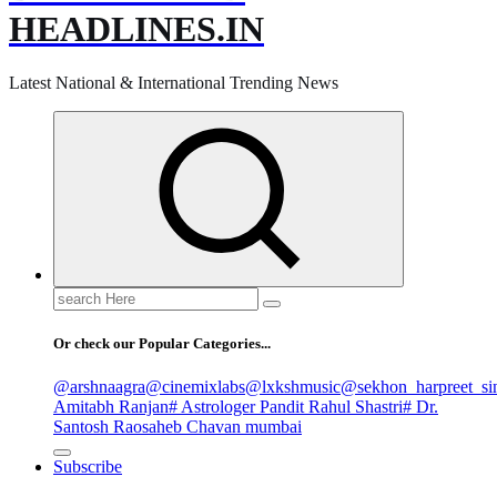
HEADLINES.IN
Latest National & International Trending News
Search
for:
Or check our Popular Categories...
@arshnaagra
@cinemixlabs
@lxkshmusic
@sekhon_harpreet_si
Amitabh Ranjan
# Astrologer Pandit Rahul Shastri
# Dr.
Santosh Raosaheb Chavan mumbai
Subscribe