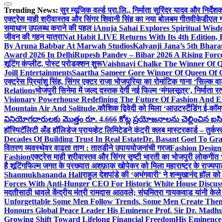
Trending News:
सुर म्यूजिक वर्ल्ड प्रा.लि., निर्माता सुरिंदर यादव और निर्द
एक्ट्रेस माही श्रीवास्तव और सिंगर शिवानी सिंह का नया बोलबम गीत
वीकेडीएल ग्
समाधान उपलब्ध कराने की पहल i
Anuja Sahai Explores Spiritual Wi
जीवन की गहन यात्रा
Nat Habit LIVE Returns With Its 4th Edition,
By Aruna Babbar At Marwah Studios
Kalyanji Jana’s 5th Bhar
Award 2026 In Delhi
Rupesh Pandey – Bihar 2026 A Rising Force 
शूटिंग कंप्लीट, पोस्ट प्रोडक्शन शुरू
Vaishnavi Chalke The Winner Of Qu
Joill Entertainments
Saartha Sameer Gore Winner Of Queen Of Gl
एक्ट्रेस प्रियांशु सिंह, सिंगर एक्टर राजा भोजपुरिया का रोमांटिक गाना ‘सिल्क
Relations
भोजपुरी सिनेमा में जल्द दस्तक देगी नई फिल्म ‘मंगलसूत्र’, निर्माता 
Visionary Powerhouse Redefining The Future Of Fashion And E
Mountain Air And Solitude.
कौशिक द्विवेदी को मिला ‘आउटस्टैंडिंग ई-कॉ
వినియోగదారులకు మొత్తం రూ. 4,666 కోట్ల ప్రయోజనాలను చెల్లించిన ఐసిఐసి
हॉस्पिटॅलिटी अँड हॉलिडेज प्रायव्हेट लिमिटेडने कंट्री क्लब मास्टरकार्ड – तुर्कस
Decades Of Building Trust In Real Estate
Dr. Basant Goel To Gra
वितरण व्यवस्थेवर वाढता ताण : तातडीने उपाययोजनांची गरज
Fashion Desig
Fashion
एक्ट्रेस माही श्रीवास्तव और सिंगर सृष्टी भारती का भोजपुरी लोकगी
है शूटिंग
फिल्म जगत के प्रख्यात अशफ़ाक खोपेकर को मिला महाराष्ट्र के राज्यपाल स
Shanmukhananda Hall
राहुल देशपांडे की ‘अभंगवारी’ ने शन्मुखानंद हॉल 
Forces With Anti-Hunger CEO For Historic White House Discus
मदतीसाठी धावले केंद्रीय मंत्री रामदास आठवले; संघमित्रा गायकवाड यांनी केल
Unforgettable Some Men Follow Trends. Some Men Create The
Honours Global Peace Leader His Eminence Prof. Sir Dr. Madhu 
Growing Shift Toward Lifelong Financial Freedom
His Eminence