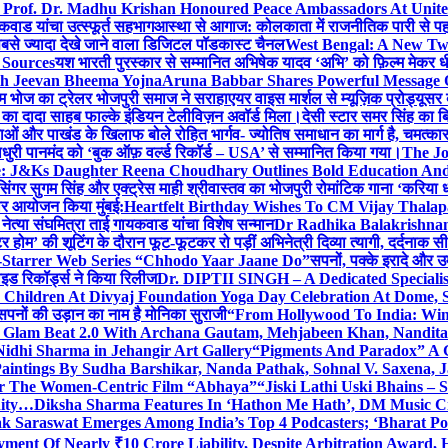
 Prof. Dr. Madhu Krishan Honoured Peace Ambassadors At Unite
कवाड यांचा उत्स्फूर्त सहभाग
आस्था से आगाज: कोलकाता में राजनीतिक पारी से पहले म
सबसे ज्यादा देखे जाने वाला डिजिटल पॉडकास्ट चैनल
West Bengal: A New Twi
 Sources
यश भारती पुरस्कार से सम्मानित अभिषेक यादव ‘अभि’ को फ़िल्म मेकर धी
th Jeevan Bheema Yojna
Aruna Babbar Shares Powerful Message
ल्म भोज का ट्रेलर भोजपुरी समाज ने सराहा
एयर वाइस मार्शल से म्यूज़िक प्रोड्यूस
्टर का दादा साहब फाल्के इंडियन टेलीविज़न अवॉर्ड मिला।
देसी स्टार समर सिंह का 
बाओं और पाखंड के खिलाफ बोले रोहित भार्गव- ज्योतिष समाधान का मार्ग है, चमत्कार
ाधुरी पानमंद को ‘बुक ऑफ़ वर्ल्ड रिकॉर्ड – USA’ से सम्मानित किया गया।
The J
e: J&Ks Daughter Reena Choudhary Outlines Bold Education And
सिंगर सुगम सिंह और एक्ट्रेस माही श्रीवास्तव का भोजपुरी रोमांटिक गाना ‘करिया ध
दार आयोजन किया मुंबई:
Heartfelt Birthday Wishes To CM Vijay Thalap
ा नेत्या संघमित्रा ताई गायकवाड यांचा विशेष सन्मान
Dr Radhika Balakrishnan 
टर होम’ की शूटिंग के दौरान फूट-फूटकर रो पड़ीं अभिनेत्री दिव्या त्यागी, दर्दनाक 
i-Starrer Web Series “Chhodo Yaar Jaane Do”
सपनों, पक्के इरादे और उ
ाइड रिकॉर्ड्स ने किया रिलीज
Dr. DIPTII SINGH – A Dedicated Specialist
0 Children At Divyaj Foundation Yoga Day Celebration At Dome, 
सपनों की उड़ान का नाम है मोनिका सुराजी
“From Hollywood To India: Wins
ls Glam Beat 2.0 With Archana Gautam, Mehjabeen Khan, Nandi
idhi Sharma in Jehangir Art Gallery
“Pigments And Paradox” A G
aintings By Sudha Barshikar, Nanda Pathak, Sohnal V. Saxena, J
or The Women-Centric Film “Abhaya”
“Jiski Lathi Uski Bhains –
nity…
Diksha Sharma Features In ‘Hathon Me Hath’, DM Music Cit
k Saraswat Emerges Among India’s Top 4 Podcasters; ‘Bharat Po
yment Of Nearly ₹10 Crore Liability, Despite Arbitration Award