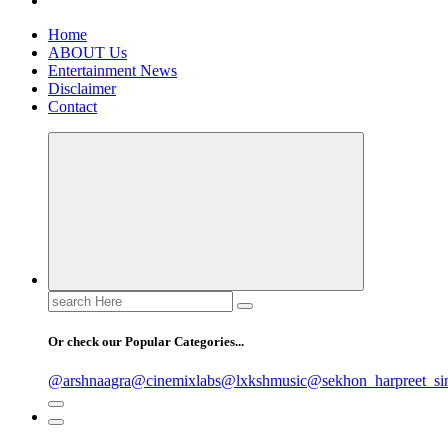
Home
ABOUT Us
Entertainment News
Disclaimer
Contact
Search
for:
Or check our Popular Categories...
@arshnaagra
@cinemixlabs
@lxkshmusic
@sekhon_harpreet_si