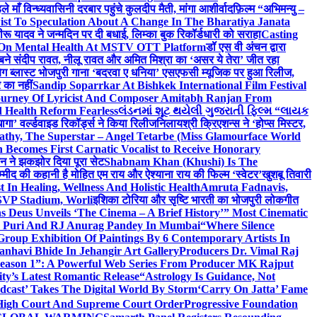
ाँ विन्ध्यवासिनी दरबार पहुंचे कुलदीप मैती, मांगा आशीर्वाद
फ़िल्म “अभिमन्यु –
st To Speculation About A Change In The Bharatiya Janata
रू यादव ने जन्मदिन पर दी बधाई, लिम्का बुक रिकॉर्डधारी को सराहा
Casting
 On Mental Health At MSTV OTT Platform
डॉ एस वी अंचन द्वारा
र बने संदीप रावत, नीलू रावत और अमित मिश्रा का ‘असर ये तेरा’ जीत रहा
बिग ब्लास्ट भोजपुरी गाना ‘बदरवा ए धनिया’ एसएफसी म्यूजिक पर हुआ रिलीज,
 का नहीं
Sandip Soparrkar At Bishkek International Film Festival
ourney Of Lyricist And Composer Amitabh Ranjan From
 Health Reform Fearless
લંડનમાં શૂટ થયેલી ગુજરાતી ફિલ્મ “લાયક
ागा’ वर्ल्डवाइड रिकॉर्ड्स ने किया रिलीज
निलायश्री क्रिएशन्स ने ‘होप्स मिस्टर,
athy, The Superstar – Angel Tetarbe (Miss Glamourface World
Becomes First Carnatic Vocalist to Receive Honorary
सीन ने झकझोर दिया पूरा सेट
Shabnam Khan (Khushi) Is The
म्मीद की कहानी है मोहित एम राय और ऐश्याना राय की फिल्म ‘स्वेटर’
खुशबू तिवारी
 In Healing, Wellness And Holistic Health
Amruta Fadnavis,
SVP Stadium, Worli
इशिका टोरिया और सृष्टि भारती का भोजपुरी लोकगीत
 Deus Unveils ‘The Cinema – A Brief History’” Most Cinematic
ta Puri And RJ Anurag Pandey In Mumbai
“Where Silence
roup Exhibition Of Paintings By 6 Contemporary Artists In
anhavi Bhide In Jehangir Art Gallery
Producers Dr. Vimal Raj
 Season 1”: A Powerful Web Series From Producer MK Rajput
y’s Latest Romantic Release
“Astrology Is Guidance, Not
dcast’ Takes The Digital World By Storm
‘Carry On Jatta’ Fame
, High Court And Supreme Court Order
Progressive Foundation