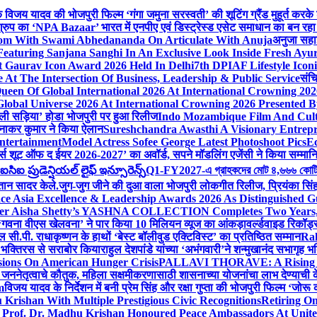
ेशक विजय यादव की भोजपुरी फिल्म ‘गंगा जमुना सरस्वती’ की शूटिंग ग्रैंड मुहूर्त करके
रुप का ‘NPA Bazaar’ भारत में एनपीए एवं डिस्ट्रेस्ड एसेट समाधान का बन रहा राष्ट्रीय
sdom With Swami Abhedananda On Articulate With Anuja
अनुजा सहाई
 Featuring Sanjana Sanghi In An Exclusive Look Inside Fresh Ayu
at Gaurav Icon Award 2026 Held In Delhi
7th DPIAF Lifestyle Ico
At The Intersection Of Business, Leadership & Public Service
संचि
een Of Global International 2026 At International Crowning 20
obal Universe 2026 At International Crowning 2026 Presented By
 वाली सड़िया’ होडा भोजपुरी पर हुआ रिलीज
Indo Mozambique Film And Cultu
रत्नाकर कुमार ने किया ऐलान
Sureshchandra Awasthi A Visionary Entrep
ntertainment
Model Actress Sofee George Latest Photoshoot Pics
E
मर्स शूट ऑफ द ईयर 2026-2027’ का अवॉर्ड, सपने मॉडलिंग एजेंसी ने किया सम्मान
ఐ ప్రుడెన్షియల్ లైఫ్ ఇన్సూరెన్స్
Q1-FY2027-এ গ্রাহকদের মোট ৪,৬৬৬ কোটি টাকার
्तान सादर केले.
जुग-जुग जीने की दुआ वाला भोजपुरी लोकगीत रिलीज, प्रियंका सि
ce Asia Excellence & Leadership Awards 2026 As Distinguished Gu
ner Aisha Shetty’s YASHNA COLLECTION Completes Two Years, A 
त ‘गवना वीएस खेलवना’ ने पार किया 10 मिलियन व्यूज का आंकड़ा
वर्ल्डवाइड रिकॉर
ी.पी. राधाकृष्णन के हाथों ‘बेस्ट बॉलीवुड एक्टिविस्ट’ का प्रतिष्ठित सम्मान
Ra
को भक्तिरस से सराबोर किया
राहुल देशपांडे यांच्या ‘अभंगवारी’ने शन्मुखानंद सभागृह
sions On American Hunger Crisis
PALLAVI THORAVE: A Rising Sta
े जननेतृत्वाचे कौतुक, महिला सक्षमीकरणासाठी शासनाच्या योजनांचा लाभ देण्याची 
m
विजय यादव के निर्देशन में बनी प्रेम सिंह और रक्षा गुप्ता की भोजपुरी फिल्म ‘जो
Krishan With Multiple Prestigious Civic Recognitions
Retiring O
 Prof. Dr. Madhu Krishan Honoured Peace Ambassadors At Unite