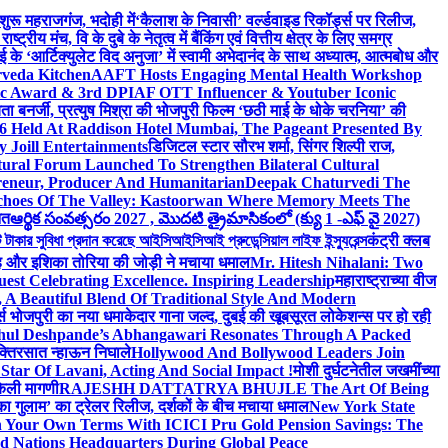
 शुरू महराजगंज, भदोही में
‘कैलाश के निवासी’ वर्ल्डवाइड रिकॉर्ड्स पर रिलीज,
 मंच, वि के दुबे के नेतृत्व में बैंकिंग एवं वित्तीय क्षेत्र के लिए समग्र
 के ‘आर्टिक्युलेट विद अनुजा’ में स्वामी अभेदानंद के साथ अध्यात्म, आत्मबोध और
rveda Kitchen
AAFT Hosts Engaging Mental Health Workshop
nic Award & 3rd DPIAF OTT Influencer & Youtuber Iconic
ता बनर्जी, प्रत्युष मिश्रा की भोजपुरी फिल्म ‘छठी माई के धोके चरनिया’ की
26 Held At Raddison Hotel Mumbai, The Pageant Presented By
 Joill Entertainments
डिजिटल स्टार सौरभ शर्मा, सिंगर शिल्पी राज,
ral Forum Launched To Strengthen Bilateral Cultural
reneur, Producer And Humanitarian
Deepak Chaturvedi The
choes Of The Valley: Kastoorwan Where Memory Meets The
ित
ఆర్థిక సంవత్సరం 2027 , మొదటి త్రైమాసికంలో (క్యు 1 -ఎఫ్ వై 2027)
 সুবিধা প্রদান করেছে আইসিআইসিআই প্রুডেন্সিয়াল লাইফ ইন্স্যুরেন্স
कंट्री क्लब
ंह और इशिका तोरिया की जोड़ी ने मचाया धमाल
Mr. Hitesh Nihalani: Two
est Celebrating Excellence. Inspiring Leadership
महाराष्ट्राच्या वीज
Beautiful Blend Of Traditional Style And Modern
्ड्स भोजपुरी का नया धमाकेदार गाना जल्द, दुबई की खूबसूरत लोकेशन्स पर हो रही
hul Deshpande’s Abhangawari Resonates Through A Packed
 भक्तिरसात न्हाऊन निघाले
Hollywood And Bollywood Leaders Join
r Of Lavani, Acting And Social Impact !
मोशी दुर्घटनेतील जखमींच्या
केली मागणी
RAJESHH DATTATRYA BHUJLE The Art Of Being
रू का गुलाम’ का ट्रेलर रिलीज, दर्शकों के बीच मचाया धमाल
New York State
n Your Own Terms With ICICI Pru Gold Pension Savings: The
d Nations Headquarters During Global Peace