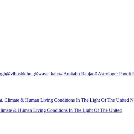
ngh
@vibhsiddhu_
@wave_kano
# Amitabh Ranjan
# Astrologer Pandit 
nt, Climate & Human Living Conditions In The Light Of The United N