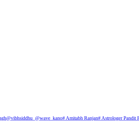
ngh
@vibhsiddhu_
@wave_kano
# Amitabh Ranjan
# Astrologer Pandit 