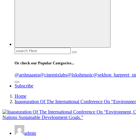
Search
for:
Or check our Popular Categories...
@arshnaagra
@cinemixlabs
@lxkshmusic
@sekhon_harpreet_si
Subscribe
Home
Inauguration Of The International Conference On “Environme
admin