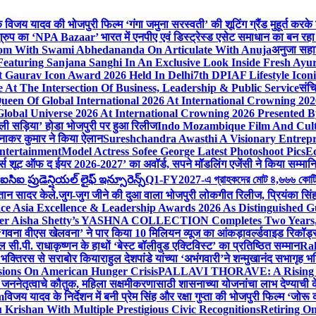
ेशक विजय यादव की भोजपुरी फिल्म ‘गंगा जमुना सरस्वती’ की शूटिंग ग्रैंड मुहूर्त करके
रुप का ‘NPA Bazaar’ भारत में एनपीए एवं डिस्ट्रेस्ड एसेट समाधान का बन रहा राष्ट्रीय
sdom With Swami Abhedananda On Articulate With Anuja
अनुजा सहाई
 Featuring Sanjana Sanghi In An Exclusive Look Inside Fresh Ayu
at Gaurav Icon Award 2026 Held In Delhi
7th DPIAF Lifestyle Ico
At The Intersection Of Business, Leadership & Public Service
संचि
een Of Global International 2026 At International Crowning 20
obal Universe 2026 At International Crowning 2026 Presented By
 वाली सड़िया’ होडा भोजपुरी पर हुआ रिलीज
Indo Mozambique Film And Cultu
रत्नाकर कुमार ने किया ऐलान
Sureshchandra Awasthi A Visionary Entrep
ntertainment
Model Actress Sofee George Latest Photoshoot Pics
E
मर्स शूट ऑफ द ईयर 2026-2027’ का अवॉर्ड, सपने मॉडलिंग एजेंसी ने किया सम्मान
ఐ ప్రుడెన్షియల్ లైఫ్ ఇన్సూరెన్స్
Q1-FY2027-এ গ্রাহকদের মোট ৪,৬৬৬ কোটি টাকার
्तान सादर केले.
जुग-जुग जीने की दुआ वाला भोजपुरी लोकगीत रिलीज, प्रियंका सि
ce Asia Excellence & Leadership Awards 2026 As Distinguished Gu
ner Aisha Shetty’s YASHNA COLLECTION Completes Two Years, A 
त ‘गवना वीएस खेलवना’ ने पार किया 10 मिलियन व्यूज का आंकड़ा
वर्ल्डवाइड रिकॉर
ी.पी. राधाकृष्णन के हाथों ‘बेस्ट बॉलीवुड एक्टिविस्ट’ का प्रतिष्ठित सम्मान
Ra
को भक्तिरस से सराबोर किया
राहुल देशपांडे यांच्या ‘अभंगवारी’ने शन्मुखानंद सभागृह
sions On American Hunger Crisis
PALLAVI THORAVE: A Rising Sta
े जननेतृत्वाचे कौतुक, महिला सक्षमीकरणासाठी शासनाच्या योजनांचा लाभ देण्याची 
m
विजय यादव के निर्देशन में बनी प्रेम सिंह और रक्षा गुप्ता की भोजपुरी फिल्म ‘जो
Krishan With Multiple Prestigious Civic Recognitions
Retiring O