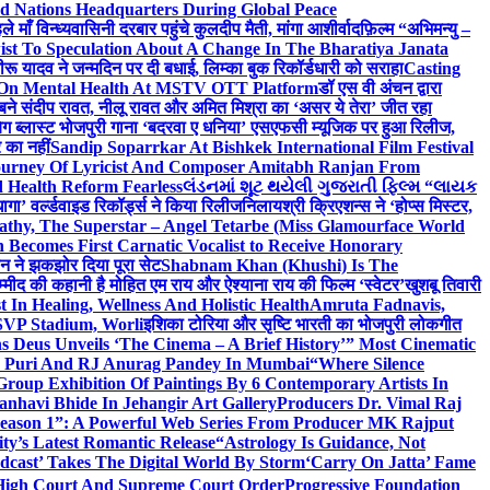
d Nations Headquarters During Global Peace
ाँ विन्ध्यवासिनी दरबार पहुंचे कुलदीप मैती, मांगा आशीर्वाद
फ़िल्म “अभिमन्यु –
st To Speculation About A Change In The Bharatiya Janata
रू यादव ने जन्मदिन पर दी बधाई, लिम्का बुक रिकॉर्डधारी को सराहा
Casting
 On Mental Health At MSTV OTT Platform
डॉ एस वी अंचन द्वारा
र बने संदीप रावत, नीलू रावत और अमित मिश्रा का ‘असर ये तेरा’ जीत रहा
बिग ब्लास्ट भोजपुरी गाना ‘बदरवा ए धनिया’ एसएफसी म्यूजिक पर हुआ रिलीज,
 का नहीं
Sandip Soparrkar At Bishkek International Film Festival
ourney Of Lyricist And Composer Amitabh Ranjan From
 Health Reform Fearless
લંડનમાં શૂટ થયેલી ગુજરાતી ફિલ્મ “લાયક
ागा’ वर्ल्डवाइड रिकॉर्ड्स ने किया रिलीज
निलायश्री क्रिएशन्स ने ‘होप्स मिस्टर,
athy, The Superstar – Angel Tetarbe (Miss Glamourface World
Becomes First Carnatic Vocalist to Receive Honorary
सीन ने झकझोर दिया पूरा सेट
Shabnam Khan (Khushi) Is The
म्मीद की कहानी है मोहित एम राय और ऐश्याना राय की फिल्म ‘स्वेटर’
खुशबू तिवारी
 In Healing, Wellness And Holistic Health
Amruta Fadnavis,
SVP Stadium, Worli
इशिका टोरिया और सृष्टि भारती का भोजपुरी लोकगीत
 Deus Unveils ‘The Cinema – A Brief History’” Most Cinematic
ta Puri And RJ Anurag Pandey In Mumbai
“Where Silence
roup Exhibition Of Paintings By 6 Contemporary Artists In
anhavi Bhide In Jehangir Art Gallery
Producers Dr. Vimal Raj
 Season 1”: A Powerful Web Series From Producer MK Rajput
y’s Latest Romantic Release
“Astrology Is Guidance, Not
dcast’ Takes The Digital World By Storm
‘Carry On Jatta’ Fame
, High Court And Supreme Court Order
Progressive Foundation