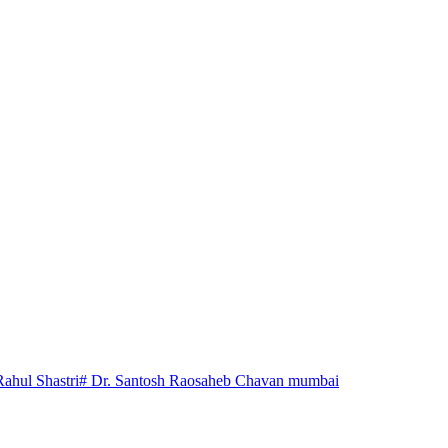
Rahul Shastri
# Dr. Santosh Raosaheb Chavan mumbai