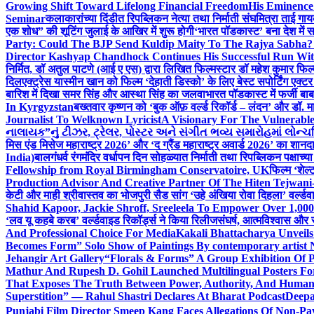
Growing Shift Toward Lifelong Financial Freedom
His Eminence
Seminar
कलाकारांच्या दिंडीत रिपब्लिकन नेत्या तथा निर्माती संघमित्रा ताई गाय
एक शोध” की शूटिंग जुलाई के आखिर में शुरू होगी
‘भारत पॉडकास्ट’ बना देश में 
Party: Could The BJP Send Kuldip Maity To The Rajya Sabha?
Director Kashyap Chandhock Continues His Successful Run Wi
निर्मित, डॉ अतुल पाटणे (आई ए एस) द्वारा लिखित फिल्मस्टार डॉ महेश कुमार फि
दिल
एक्ट्रेस यास्मीन खान को फिल्म ‘देहाती डिस्को’ के लिए बेस्ट सपोर्टिंग एक
बारिश में दिखा समर सिंह और आस्था सिंह का जलवा
भारत पॉडकास्ट में फर्जी बा
In Kyrgyzstan
बख्तवार कृष्णन को ‘बुक ऑफ़ वर्ल्ड रिकॉर्ड – लंदन’ और डॉ. म
Journalist To Welknown Lyricist
A Visionary For The Vulnerabl
નાલાયક”નું ટીઝર, ટ્રેલર, પોસ્ટર અને સંગીત ભવ્ય સમારોહમાં લોન્ચ
मिस एंड मिसेज महाराष्ट्र 2026’ और ‘द ग्रैंड महाराष्ट्र अवार्ड 2026’ का शान
India)
बालगंधर्व रंगमंदिर वर्धापन दिन सोहळ्यात निर्माती तथा रिपब्लिकन पक्षाच्य
Fellowship from Royal Birmingham Conservatoire, UK
फिल्म ‘शेल्
Production Advisor And Creative Partner Of The Hiten Tejwan
केटी और माही श्रीवास्तव का भोजपुरी सैड सांग ‘उहे अंखिया रोवा दिहला’ वर्ल्डव
Shahid Kapoor, Jackie Shroff, Sreeleela To Empower Over 1,00
‘लव यू कहबे करब’ वर्ल्डवाइड रिकॉर्ड्स ने किया रिलीज
संघर्ष, आत्मविश्वास और 
And Professional Choice For Media
Kakali Bhattacharya Unvei
Becomes Form” Solo Show of Paintings By contemporary artist N
Jehangir Art Gallery
“Florals & Forms” A Group Exhibition Of P
Mathur And Rupesh D. Gohil Launched Multilingual Posters F
That Exposes The Truth Between Power, Authority, And Huma
Superstition” — Rahul Shastri Declares At Bharat Podcast
Deepa
Punjabi Film Director Smeep Kang Faces Allegations Of Non-Pa