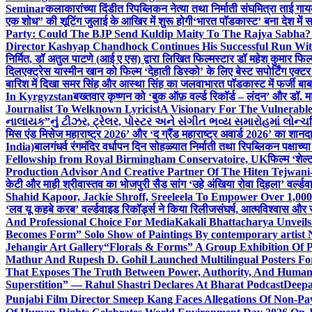
Seminar
कलाकारांच्या दिंडीत रिपब्लिकन नेत्या तथा निर्माती संघमित्रा ताई गाय
एक शोध” की शूटिंग जुलाई के आखिर में शुरू होगी
‘भारत पॉडकास्ट’ बना देश में 
Party: Could The BJP Send Kuldip Maity To The Rajya Sabha?
Director Kashyap Chandhock Continues His Successful Run Wi
निर्मित, डॉ अतुल पाटणे (आई ए एस) द्वारा लिखित फिल्मस्टार डॉ महेश कुमार फि
दिल
एक्ट्रेस यास्मीन खान को फिल्म ‘देहाती डिस्को’ के लिए बेस्ट सपोर्टिंग एक
बारिश में दिखा समर सिंह और आस्था सिंह का जलवा
भारत पॉडकास्ट में फर्जी बा
In Kyrgyzstan
बख्तवार कृष्णन को ‘बुक ऑफ़ वर्ल्ड रिकॉर्ड – लंदन’ और डॉ. म
Journalist To Welknown Lyricist
A Visionary For The Vulnerabl
નાલાયક”નું ટીઝર, ટ્રેલર, પોસ્ટર અને સંગીત ભવ્ય સમારોહમાં લોન્ચ
मिस एंड मिसेज महाराष्ट्र 2026’ और ‘द ग्रैंड महाराष्ट्र अवार्ड 2026’ का शान
India)
बालगंधर्व रंगमंदिर वर्धापन दिन सोहळ्यात निर्माती तथा रिपब्लिकन पक्षाच्य
Fellowship from Royal Birmingham Conservatoire, UK
फिल्म ‘शेल्
Production Advisor And Creative Partner Of The Hiten Tejwan
केटी और माही श्रीवास्तव का भोजपुरी सैड सांग ‘उहे अंखिया रोवा दिहला’ वर्ल्डव
Shahid Kapoor, Jackie Shroff, Sreeleela To Empower Over 1,00
‘लव यू कहबे करब’ वर्ल्डवाइड रिकॉर्ड्स ने किया रिलीज
संघर्ष, आत्मविश्वास और 
And Professional Choice For Media
Kakali Bhattacharya Unvei
Becomes Form” Solo Show of Paintings By contemporary artist N
Jehangir Art Gallery
“Florals & Forms” A Group Exhibition Of P
Mathur And Rupesh D. Gohil Launched Multilingual Posters F
That Exposes The Truth Between Power, Authority, And Huma
Superstition” — Rahul Shastri Declares At Bharat Podcast
Deepa
Punjabi Film Director Smeep Kang Faces Allegations Of Non-Pa