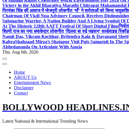
Of Human Rights Celebrates World Environment Day 2026 On
Victory in the Akhil Bharatiya Marathi Chitrapat Mahamandal 
प्रियंका सिंह की आवाज में भोजपुरी लोकगीत ‘माँ’ ने श्रोताओं को किया भावुक
शि
Chairman Of Vkdl Npa Advisory Council, Receives Distinguis
Submarine Warrior, A Nation Builder And A Living Symbol Of D
At The Historic 128th AAFT Festival Of Short Digital Films
निर्मा
शिल्पी राज का नया धमाकेदार लोकगीत ‘दिलवा बा रुई जइसन’ वर्ल्डवाइड रिकॉर्
Namit Das, Vikram Kochhar, Brijendra Kala & Dayanand Shett
Kabra
Shahzaad Mirza’s Shajapur Visit Puts Samarpit In The Sp
Abhedananda On Articulate With Anuja
Thu. Aug 6th, 2026
Home
ABOUT Us
Entertainment News
Disclaimer
Contact
BOLLYWOOD HEADLINES.I
Latest National & International Trending News