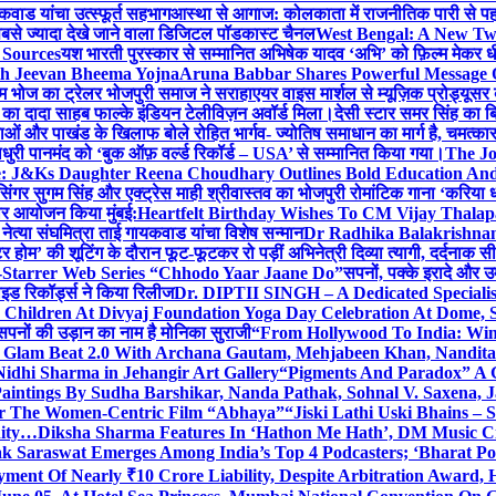
कवाड यांचा उत्स्फूर्त सहभाग
आस्था से आगाज: कोलकाता में राजनीतिक पारी से पहले म
सबसे ज्यादा देखे जाने वाला डिजिटल पॉडकास्ट चैनल
West Bengal: A New Twi
 Sources
यश भारती पुरस्कार से सम्मानित अभिषेक यादव ‘अभि’ को फ़िल्म मेकर धी
th Jeevan Bheema Yojna
Aruna Babbar Shares Powerful Message
ल्म भोज का ट्रेलर भोजपुरी समाज ने सराहा
एयर वाइस मार्शल से म्यूज़िक प्रोड्यूस
्टर का दादा साहब फाल्के इंडियन टेलीविज़न अवॉर्ड मिला।
देसी स्टार समर सिंह का 
बाओं और पाखंड के खिलाफ बोले रोहित भार्गव- ज्योतिष समाधान का मार्ग है, चमत्कार
ाधुरी पानमंद को ‘बुक ऑफ़ वर्ल्ड रिकॉर्ड – USA’ से सम्मानित किया गया।
The J
e: J&Ks Daughter Reena Choudhary Outlines Bold Education And
सिंगर सुगम सिंह और एक्ट्रेस माही श्रीवास्तव का भोजपुरी रोमांटिक गाना ‘करिया ध
दार आयोजन किया मुंबई:
Heartfelt Birthday Wishes To CM Vijay Thalap
ा नेत्या संघमित्रा ताई गायकवाड यांचा विशेष सन्मान
Dr Radhika Balakrishnan 
टर होम’ की शूटिंग के दौरान फूट-फूटकर रो पड़ीं अभिनेत्री दिव्या त्यागी, दर्दनाक 
i-Starrer Web Series “Chhodo Yaar Jaane Do”
सपनों, पक्के इरादे और उ
ाइड रिकॉर्ड्स ने किया रिलीज
Dr. DIPTII SINGH – A Dedicated Specialist
0 Children At Divyaj Foundation Yoga Day Celebration At Dome, 
सपनों की उड़ान का नाम है मोनिका सुराजी
“From Hollywood To India: Wins
ls Glam Beat 2.0 With Archana Gautam, Mehjabeen Khan, Nandi
idhi Sharma in Jehangir Art Gallery
“Pigments And Paradox” A G
aintings By Sudha Barshikar, Nanda Pathak, Sohnal V. Saxena, J
or The Women-Centric Film “Abhaya”
“Jiski Lathi Uski Bhains –
nity…
Diksha Sharma Features In ‘Hathon Me Hath’, DM Music Cit
k Saraswat Emerges Among India’s Top 4 Podcasters; ‘Bharat Po
yment Of Nearly ₹10 Crore Liability, Despite Arbitration Award