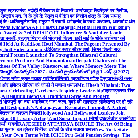
 शुरू महराजगंज, भदोही में
‘कैलाश के निवासी’ वर्ल्डवाइड रिकॉर्ड्स पर रिलीज,
 मंच, वि के दुबे के नेतृत्व में बैंकिंग एवं वित्तीय क्षेत्र के लिए समग्र
 के ‘आर्टिक्युलेट विद अनुजा’ में स्वामी अभेदानंद के साथ अध्यात्म, आत्मबोध और
rveda Kitchen
AAFT Hosts Engaging Mental Health Workshop
nic Award & 3rd DPIAF OTT Influencer & Youtuber Iconic
ता बनर्जी, प्रत्युष मिश्रा की भोजपुरी फिल्म ‘छठी माई के धोके चरनिया’ की
26 Held At Raddison Hotel Mumbai, The Pageant Presented By
 Joill Entertainments
डिजिटल स्टार सौरभ शर्मा, सिंगर शिल्पी राज,
ral Forum Launched To Strengthen Bilateral Cultural
reneur, Producer And Humanitarian
Deepak Chaturvedi The
choes Of The Valley: Kastoorwan Where Memory Meets The
ित
ఆర్థిక సంవత్సరం 2027 , మొదటి త్రైమాసికంలో (క్యు 1 -ఎఫ్ వై 2027)
 সুবিধা প্রদান করেছে আইসিআইসিআই প্রুডেন্সিয়াল লাইফ ইন্স্যুরেন্স
कंट्री क्लब
ंह और इशिका तोरिया की जोड़ी ने मचाया धमाल
Mr. Hitesh Nihalani: Two
est Celebrating Excellence. Inspiring Leadership
महाराष्ट्राच्या वीज
Beautiful Blend Of Traditional Style And Modern
्ड्स भोजपुरी का नया धमाकेदार गाना जल्द, दुबई की खूबसूरत लोकेशन्स पर हो रही
hul Deshpande’s Abhangawari Resonates Through A Packed
 भक्तिरसात न्हाऊन निघाले
Hollywood And Bollywood Leaders Join
r Of Lavani, Acting And Social Impact !
मोशी दुर्घटनेतील जखमींच्या
केली मागणी
RAJESHH DATTATRYA BHUJLE The Art Of Being
रू का गुलाम’ का ट्रेलर रिलीज, दर्शकों के बीच मचाया धमाल
New York State
n Your Own Terms With ICICI Pru Gold Pension Savings: The