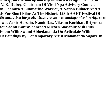
wad
मशहूर पार्श्व गायिका प्रियंका सिंह की आवाज में भोजपुरी लोकगीत ‘माँ’ ने
V. K. Dubey, Chairman Of Vkdl Npa Advisory Council,
gh Chandra A Submarine Warrior, A Nation Builder And A
s For Short Films At The Historic 128th AAFT Festival Of
ेंगे धमाल
राकेश मिश्रा और शिल्पी राज का नया धमाकेदार लोकगीत ‘दिलवा बा
hwa, Zakir Hussain, Namit Das, Vikram Kochhar, Brijendra
ctor Sadhu Kabra
Shahzaad Mirza’s Shajapur Visit Puts
 Wisdom With Swami Abhedananda On Articulate With
 Of Paintings By Contemporary Artist Mahananda Sagare In