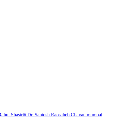
Rahul Shastri
# Dr. Santosh Raosaheb Chavan mumbai