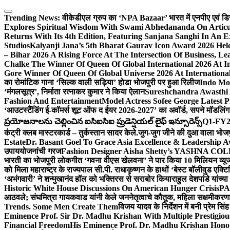
Skip
to
Trending News:
वीकेडीएल ग्रुप का ‘NPA Bazaar’ भारत में एनपीए एवं डिस्ट्र
content
Explores Spiritual Wisdom With Swami Abhedananda On Articu
Returns With Its 4th Edition, Featuring Sanjana Sanghi In An 
Studios
Kalyanji Jana’s 5th Bharat Gaurav Icon Award 2026 Held
– Bihar 2026 A Rising Force At The Intersection Of Business, Le
Chalke The Winner Of Queen Of Global International 2026 At I
Gore Winner Of Queen Of Global Universe 2026 At International
का रोमांटिक गाना ‘सिल्क वाली सड़िया’ होडा भोजपुरी पर हुआ रिलीज
Indo Moz
‘मंगलसूत्र’, निर्माता रत्नाकर कुमार ने किया ऐलान
Sureshchandra Awasthi 
Fashion And Entertainment
Model Actress Sofee George Latest P
‘आउटस्टैंडिंग ई-कॉमर्स शूट ऑफ द ईयर 2026-2027’ का अवॉर्ड, सपने मॉडलिंग 
ప్రయోజనాలను చెల్లించిన ఐసిఐసిఐ ప్రుడెన్షియల్ లైఫ్ ఇన్సూరెన్స్
Q1-FY2027
कंट्री क्लब मास्टरकार्ड – तुर्कस्तान सादर केले.
जुग-जुग जीने की दुआ वाला भोज
Estate
Dr. Basant Goel To Grace Asia Excellence & Leadership Aw
उपाययोजनांची गरज
Fashion Designer Aisha Shetty’s YASHNA COLL
भारती का भोजपुरी लोकगीत ‘गवना वीएस खेलवना’ ने पार किया 10 मिलियन व्य
को मिला महाराष्ट्र के राज्यपाल सी.पी. राधाकृष्णन के हाथों ‘बेस्ट बॉलीवुड एक्टि
‘अभंगवारी’ ने शन्मुखानंद हॉल को भक्तिरस से सराबोर किया
राहुल देशपांडे यांच्
Historic White House Discussions On American Hunger Crisis
PA
आठवले; संघमित्रा गायकवाड यांनी केले जननेतृत्वाचे कौतुक, महिला सक्षमीकरण
Trends. Some Men Create Them
विजय यादव के निर्देशन में बनी प्रेम सि
Eminence Prof. Sir Dr. Madhu Krishan With Multiple Prestigiou
Financial Freedom
His Eminence Prof. Dr. Madhu Krishan Hono