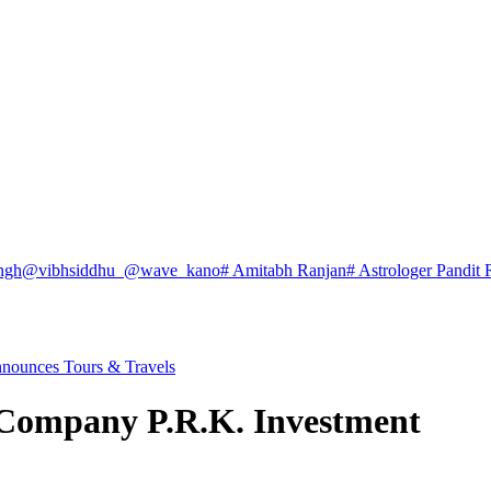
ngh
@vibhsiddhu_
@wave_kano
# Amitabh Ranjan
# Astrologer Pandit 
nounces Tours & Travels
 Company P.R.K. Investment