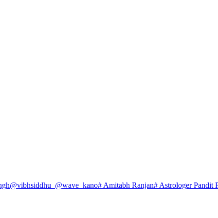
ngh
@vibhsiddhu_
@wave_kano
# Amitabh Ranjan
# Astrologer Pandit 