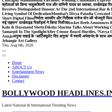
Chitrapat Mahamandal Elections; Winning Candidates Express 
श्रोताओं को किया भावुक
शिल्पी राज और दामिनी यादव का धमाका, वर्ल्डवाइड रिकॉ
Receives Distinguished Honour At The 2nd International Bar
Living Symbol Of Dedication
Mumbai’s Divya Patadia Crowned 
Short Digital Films
निर्माता धरमवीर और निर्देशक मनोज सेन की भोजपुरी फिल्म
रुई जइसन’ वर्ल्डवाइड रिकॉर्ड्स ने किया रिलीज
Rocket Reels Announces 8
Kala & Dayanand Shetty
Diksha Sharma Talks About Working On
Samarpit In The Spotlight
After Censor Board Hurdles, ‘Navya C
Anuja
अनुजा सहाई के ‘आर्टिक्युलेट विद अनुजा’ में स्वामी अभेदानंद के साथ 
Jehangir Art Gallery
Thu. Aug 6th, 2026
Home
ABOUT Us
Entertainment News
Disclaimer
Contact
BOLLYWOOD HEADLINES.I
Latest National & International Trending News