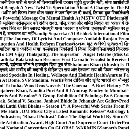
ीतिक पारी से पहले माँ विन्ध्यवासिनी दरबार पहुंचे कुलदीप मैती, मांगा आशीर्वाद
फ
st Bengal: A New Twist To Speculation About A Change In The B
‘अभि’ को फ़िल्म मेकर धीरू यादव ने जन्मदिन पर दी बधाई, लिम्का बुक रिकॉर्डधार
s Powerful Message On Mental Health At MSTV OTT Platform
डॉ
े म्यूज़िक प्रोड्यूसर बने संदीप रावत, नीलू रावत और अमित मिश्रा का ‘असर ये त
र समर सिंह का बिग ब्लास्ट भोजपुरी गाना ‘बदरवा ए धनिया’ एसएफसी म्यूजिक पर
ग है, चमत्कार का नहीं
Sandip Soparrkar At Bishkek International Film
गया।
The Journey Of Lyricist And Composer Amitabh Ranjan From 
ucation And Health Reform Fearless
લંડનમાં શૂટ થયેલી ગુજરાતી ફિ
मांटिक गाना ‘करिया धागा’ वर्ल्डवाइड रिकॉर्ड्स ने किया रिलीज
निलायश्री क्रिएशन्
 To CM Vijay Thalapathy, The Superstar – Angel Tetarbe (Miss G
adhika Balakrishnan Becomes First Carnatic Vocalist to Receive
 त्यागी, दर्दनाक सीन ने झकझोर दिया पूरा सेट
Shabnam Khan (Khushi) Is Th
 इरादे और उम्मीद की कहानी है मोहित एम राय और ऐश्याना राय की फिल्म ‘स्वेटर’
खु
d Specialist In Healing, Wellness And Holistic Health
Amruta Fad
on At Dome, SVP Stadium, Worli
इशिका टोरिया और सृष्टि भारती का भोजपुर
 To India: Wins Deus Unveils ‘The Cinema – A Brief History’” 
ehjabeen Khan, Nandita Puri And RJ Anurag Pandey In Mumbai
“
ents And Paradox” A Group Exhibition Of Paintings By 6 Contemp
k, Sohnal V. Saxena, Janhavi Bhide In Jehangir Art Gallery
Prod
ski Lathi Uski Bhains – Season 1”: A Powerful Web Series From
 Me Hath’, DM Music City’s Latest Romantic Release
“Astrology I
odcasters; ‘Bharat Podcast’ Takes The Digital World By Storm
‘C
spite Arbitration Award, High Court And Supreme Court Order
Pro
 Mumbai National Convention On GLOBAL WARMING
Samarth Panel 