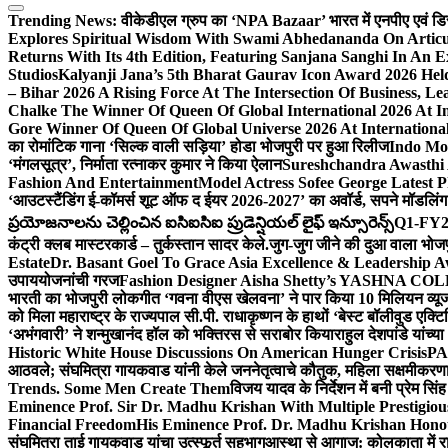
Trending News:
वीकेडीएल ग्रुप का ‘NPA Bazaar’ भारत में एनपीए एवं डिस्ट्र
Explores Spiritual Wisdom With Swami Abhedananda On Articu
Returns With Its 4th Edition, Featuring Sanjana Sanghi In An 
Studios
Kalyanji Jana’s 5th Bharat Gaurav Icon Award 2026 Held
– Bihar 2026 A Rising Force At The Intersection Of Business, Le
Chalke The Winner Of Queen Of Global International 2026 At I
Gore Winner Of Queen Of Global Universe 2026 At International
का रोमांटिक गाना ‘सिल्क वाली सड़िया’ होडा भोजपुरी पर हुआ रिलीज
Indo Moz
‘मंगलसूत्र’, निर्माता रत्नाकर कुमार ने किया ऐलान
Sureshchandra Awasthi 
Fashion And Entertainment
Model Actress Sofee George Latest P
‘आउटस्टैंडिंग ई-कॉमर्स शूट ऑफ द ईयर 2026-2027’ का अवॉर्ड, सपने मॉडलिंग 
ప్రయోజనాలను చెల్లించిన ఐసిఐసిఐ ప్రుడెన్షియల్ లైఫ్ ఇన్సూరెన్స్
Q1-FY2027
कंट्री क्लब मास्टरकार्ड – तुर्कस्तान सादर केले.
जुग-जुग जीने की दुआ वाला भोज
Estate
Dr. Basant Goel To Grace Asia Excellence & Leadership Aw
उपाययोजनांची गरज
Fashion Designer Aisha Shetty’s YASHNA COLL
भारती का भोजपुरी लोकगीत ‘गवना वीएस खेलवना’ ने पार किया 10 मिलियन व्य
को मिला महाराष्ट्र के राज्यपाल सी.पी. राधाकृष्णन के हाथों ‘बेस्ट बॉलीवुड एक्टि
‘अभंगवारी’ ने शन्मुखानंद हॉल को भक्तिरस से सराबोर किया
राहुल देशपांडे यांच्
Historic White House Discussions On American Hunger Crisis
PA
आठवले; संघमित्रा गायकवाड यांनी केले जननेतृत्वाचे कौतुक, महिला सक्षमीकरण
Trends. Some Men Create Them
विजय यादव के निर्देशन में बनी प्रेम सि
Eminence Prof. Sir Dr. Madhu Krishan With Multiple Prestigiou
Financial Freedom
His Eminence Prof. Dr. Madhu Krishan Hono
संघमित्रा ताई गायकवाड यांचा उत्स्फूर्त सहभाग
आस्था से आगाज: कोलकाता में राजन