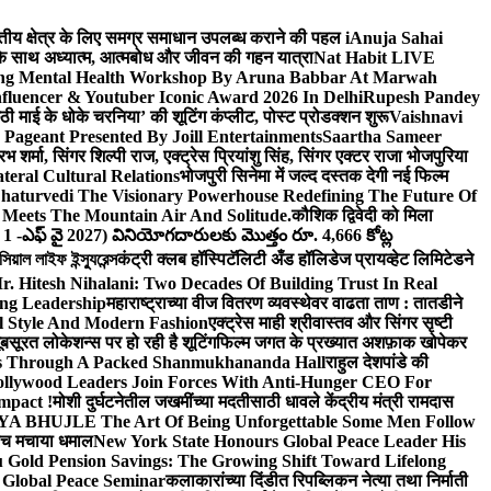
वित्तीय क्षेत्र के लिए समग्र समाधान उपलब्ध कराने की पहल i
Anuja Sahai
ंद के साथ अध्यात्म, आत्मबोध और जीवन की गहन यात्रा
Nat Habit LIVE
ng Mental Health Workshop By Aruna Babbar At Marwah
luencer & Youtuber Iconic Award 2026 In Delhi
Rupesh Pandey
छठी माई के धोके चरनिया’ की शूटिंग कंप्लीट, पोस्ट प्रोडक्शन शुरू
Vaishnavi
Pageant Presented By Joill Entertainments
Saartha Sameer
शर्मा, सिंगर शिल्पी राज, एक्ट्रेस प्रियांशु सिंह, सिंगर एक्टर राजा भोजपुरिया
eral Cultural Relations
भोजपुरी सिनेमा में जल्द दस्तक देगी नई फिल्म
haturvedi The Visionary Powerhouse Redefining The Future Of
Meets The Mountain Air And Solitude.
कौशिक द्विवेदी को मिला
 1 -ఎఫ్ వై 2027) వినియోగదారులకు మొత్తం రూ. 4,666 కోట్ల
ল লাইফ ইন্স্যুরেন্স
कंट्री क्लब हॉस्पिटॅलिटी अँड हॉलिडेज प्रायव्हेट लिमिटेडने
r. Hitesh Nihalani: Two Decades Of Building Trust In Real
ing Leadership
महाराष्ट्राच्या वीज वितरण व्यवस्थेवर वाढता ताण : तातडीने
l Style And Modern Fashion
एक्ट्रेस माही श्रीवास्तव और सिंगर सृष्टी
ूबसूरत लोकेशन्स पर हो रही है शूटिंग
फिल्म जगत के प्रख्यात अशफ़ाक खोपेकर
s Through A Packed Shanmukhananda Hall
राहुल देशपांडे की
llywood Leaders Join Forces With Anti-Hunger CEO For
mpact !
मोशी दुर्घटनेतील जखमींच्या मदतीसाठी धावले केंद्रीय मंत्री रामदास
HUJLE The Art Of Being Unforgettable Some Men Follow
 बीच मचाया धमाल
New York State Honours Global Peace Leader His
Gold Pension Savings: The Growing Shift Toward Lifelong
 Global Peace Seminar
कलाकारांच्या दिंडीत रिपब्लिकन नेत्या तथा निर्माती