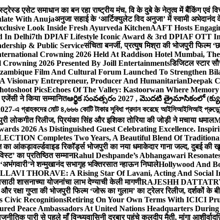
ेस्ड एसेट समाधान का बन रहा राष्ट्रीय मंच, वि के दुबे के नेतृत्व में बैंकिंग एवं 
late With Anuja
अनुजा सहाई के ‘आर्टिक्युलेट विद अनुजा’ में स्वामी अभेदान
Exclusive Look Inside Fresh Ayurveda Kitchen
AAFT Hosts Engagi
 In Delhi
7th DPIAF Lifestyle Iconic Award & 3rd DPIAF OTT Inf
adership & Public Service
संचिता बनर्जी, प्रत्युष मिश्रा की भोजपुरी फिल्म ‘
nternational Crowning 2026 Held At Raddison Hotel Mumbai, The 
 Crowning 2026 Presented By Joill Entertainments
डिजिटल स्टार सौरभ 
ambique Film And Cultural Forum Launched To Strengthen Bilat
A Visionary Entrepreneur, Producer And Humanitarian
Deepak C
hotoshoot Pics
Echoes Of The Valley: Kastoorwan Where Memory 
एजेंसी ने किया सम्मानित
ఆర్థిక సంవత్సరం 2027 , మొదటి త్రైమాసికంలో (క్యు
-এ গ্রাহকদের মোট ৪,৬৬৬ কোটি টাকার সুবিধা প্রদান করেছে আইসিআইসিআই প্রুডেন্সিয়া
पुरी लोकगीत रिलीज, प्रियंका सिंह और इशिका तोरिया की जोड़ी ने मचाया धमाल
M
ards 2026 As Distinguished Guest Celebrating Excellence. Inspir
ECTION Completes Two Years, A Beautiful Blend Of Traditiona
ूज का आंकड़ा
वर्ल्डवाइड रिकॉर्ड्स भोजपुरी का नया धमाकेदार गाना जल्द, दुबई की ख
विस्ट’ का प्रतिष्ठित सम्मान
Rahul Deshpande’s Abhangawari Resonate
या ‘अभंगवारी’ने शन्मुखानंद सभागृह भक्तिरसात न्हाऊन निघाले
Hollywood And Bo
LLAVI THORAVE: A Rising Star Of Lavani, Acting And Social I
ासाठी शासनाच्या योजनांचा लाभ देण्याची केली मागणी
RAJESHH DATTATRYA B
ंह और रक्षा गुप्ता की भोजपुरी फिल्म ‘जोरू का गुलाम’ का ट्रेलर रिलीज, दर्शकों के
s Civic Recognitions
Retiring On Your Own Terms With ICICI Pru 
ured Peace Ambassadors At United Nations Headquarters During
ीतिक पारी से पहले माँ विन्ध्यवासिनी दरबार पहुंचे कुलदीप मैती, मांगा आशीर्वाद
फ