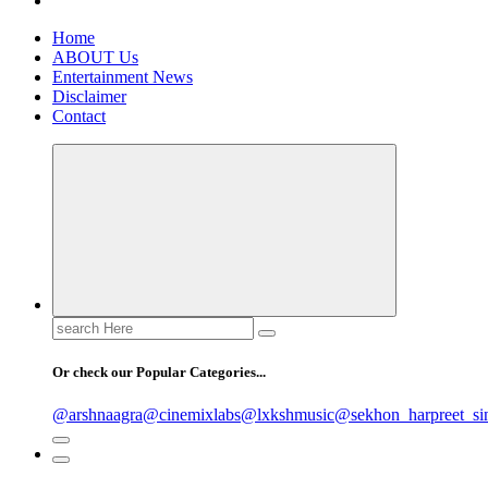
Home
ABOUT Us
Entertainment News
Disclaimer
Contact
Search
for:
Or check our Popular Categories...
@arshnaagra
@cinemixlabs
@lxkshmusic
@sekhon_harpreet_si