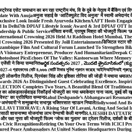
ेस्ड एसेट समाधान का बन रहा राष्ट्रीय मंच, वि के दुबे के नेतृत्व में बैंकिंग एवं 
late With Anuja
अनुजा सहाई के ‘आर्टिक्युलेट विद अनुजा’ में स्वामी अभेदान
Exclusive Look Inside Fresh Ayurveda Kitchen
AAFT Hosts Engagi
 In Delhi
7th DPIAF Lifestyle Iconic Award & 3rd DPIAF OTT Inf
adership & Public Service
संचिता बनर्जी, प्रत्युष मिश्रा की भोजपुरी फिल्म ‘
nternational Crowning 2026 Held At Raddison Hotel Mumbai, The 
 Crowning 2026 Presented By Joill Entertainments
डिजिटल स्टार सौरभ 
ambique Film And Cultural Forum Launched To Strengthen Bilat
A Visionary Entrepreneur, Producer And Humanitarian
Deepak C
hotoshoot Pics
Echoes Of The Valley: Kastoorwan Where Memory 
एजेंसी ने किया सम्मानित
ఆర్థిక సంవత్సరం 2027 , మొదటి త్రైమాసికంలో (క్యు
-এ গ্রাহকদের মোট ৪,৬৬৬ কোটি টাকার সুবিধা প্রদান করেছে আইসিআইসিআই প্রুডেন্সিয়া
पुरी लोकगीत रिलीज, प्रियंका सिंह और इशिका तोरिया की जोड़ी ने मचाया धमाल
M
ards 2026 As Distinguished Guest Celebrating Excellence. Inspir
ECTION Completes Two Years, A Beautiful Blend Of Traditiona
ूज का आंकड़ा
वर्ल्डवाइड रिकॉर्ड्स भोजपुरी का नया धमाकेदार गाना जल्द, दुबई की ख
विस्ट’ का प्रतिष्ठित सम्मान
Rahul Deshpande’s Abhangawari Resonate
या ‘अभंगवारी’ने शन्मुखानंद सभागृह भक्तिरसात न्हाऊन निघाले
Hollywood And Bo
LLAVI THORAVE: A Rising Star Of Lavani, Acting And Social I
ासाठी शासनाच्या योजनांचा लाभ देण्याची केली मागणी
RAJESHH DATTATRYA B
ंह और रक्षा गुप्ता की भोजपुरी फिल्म ‘जोरू का गुलाम’ का ट्रेलर रिलीज, दर्शकों के
s Civic Recognitions
Retiring On Your Own Terms With ICICI Pru 
ured Peace Ambassadors At United Nations Headquarters During