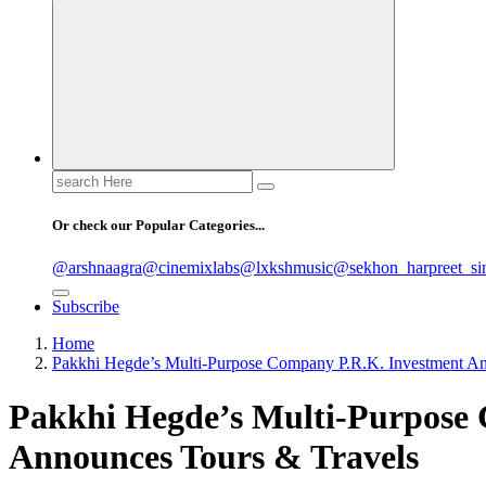
Search
for:
Or check our Popular Categories...
@arshnaagra
@cinemixlabs
@lxkshmusic
@sekhon_harpreet_si
Subscribe
Home
Pakkhi Hegde’s Multi-Purpose Company P.R.K. Investment An
Pakkhi Hegde’s Multi-Purpose
Announces Tours & Travels