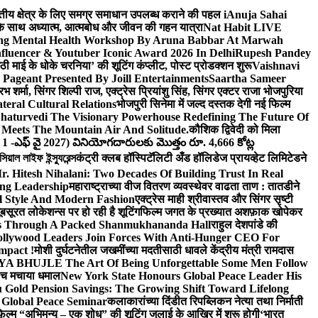
वित्तीय क्षेत्र के लिए समग्र समाधान उपलब्ध कराने की पहल i
Anuja Sahai
ंद के साथ अध्यात्म, आत्मबोध और जीवन की गहन यात्रा
Nat Habit LIVE
ng Mental Health Workshop By Aruna Babbar At Marwah
luencer & Youtuber Iconic Award 2026 In Delhi
Rupesh Pandey
छठी माई के धोके चरनिया’ की शूटिंग कंप्लीट, पोस्ट प्रोडक्शन शुरू
Vaishnavi
Pageant Presented By Joill Entertainments
Saartha Sameer
शर्मा, सिंगर शिल्पी राज, एक्ट्रेस प्रियांशु सिंह, सिंगर एक्टर राजा भोजपुरिया
eral Cultural Relations
भोजपुरी सिनेमा में जल्द दस्तक देगी नई फिल्म
haturvedi The Visionary Powerhouse Redefining The Future Of
Meets The Mountain Air And Solitude.
कौशिक द्विवेदी को मिला
 1 -ఎఫ్ వై 2027) వినియోగదారులకు మొత్తం రూ. 4,666 కోట్ల
ল লাইফ ইন্স্যুরেন্স
कंट्री क्लब हॉस्पिटॅलिटी अँड हॉलिडेज प्रायव्हेट लिमिटेडने
r. Hitesh Nihalani: Two Decades Of Building Trust In Real
ing Leadership
महाराष्ट्राच्या वीज वितरण व्यवस्थेवर वाढता ताण : तातडीने
l Style And Modern Fashion
एक्ट्रेस माही श्रीवास्तव और सिंगर सृष्टी
ूबसूरत लोकेशन्स पर हो रही है शूटिंग
फिल्म जगत के प्रख्यात अशफ़ाक खोपेकर
s Through A Packed Shanmukhananda Hall
राहुल देशपांडे की
llywood Leaders Join Forces With Anti-Hunger CEO For
mpact !
मोशी दुर्घटनेतील जखमींच्या मदतीसाठी धावले केंद्रीय मंत्री रामदास
HUJLE The Art Of Being Unforgettable Some Men Follow
 बीच मचाया धमाल
New York State Honours Global Peace Leader His
Gold Pension Savings: The Growing Shift Toward Lifelong
 Global Peace Seminar
कलाकारांच्या दिंडीत रिपब्लिकन नेत्या तथा निर्माती
़िल्म “अभिमन्यु – एक शोध” की शूटिंग जुलाई के आखिर में शुरू होगी
‘भारत