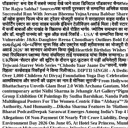
पॉडकास्ट’ बना देश में सबसे ज्यादा देखे जाने वाला डिजिटल पॉडकास्ट चैनल
We
The Rajya Sabha? Sources
यश भारती पुरस्कार से सम्मानित अभिषेक यादव 
Successful Run With Jeevan Bheema Yojna
Aruna Babbar Share
डॉ महेश कुमार फिल्म भोज का ट्रेलर भोजपुरी समाज ने सराहा
एयर वाइस मार्शल स
सपोर्टिंग एक्टर का दादा साहब फाल्के इंडियन टेलीविज़न अवॉर्ड मिला।
देसी स्टा
में फर्जी बाबाओं और पाखंड के खिलाफ बोले रोहित भार्गव- ज्योतिष समाधान का मार्
और डॉ. माधुरी पानमंद को ‘बुक ऑफ़ वर्ल्ड रिकॉर्ड – USA’ से सम्मानित किया 
Vulnerable: J&Ks Daughter Reena Choudhary Outlines Bold Ed
સમારોહમાં લોન્ચ
सिंगर सुगम सिंह और एक्ट्रेस माही श्रीवास्तव का भोजपुरी रो
अवार्ड 2026’ का शानदार आयोजन किया मुंबई:
Heartfelt Birthday Wishes
तथा रिपब्लिकन पक्षाच्या नेत्या संघमित्रा ताई गायकवाड यांचा विशेष सन्मान
Dr R
UK
फिल्म ‘शेल्टर होम’ की शूटिंग के दौरान फूट-फूटकर रो पड़ीं अभिनेत्री दिव्या
Tejwani-Starrer Web Series “Chhodo Yaar Jaane Do”
सपनों, पक्के
दिहला’ वर्ल्डवाइड रिकॉर्ड्स ने किया रिलीज
Dr. DIPTII SINGH – A Dedicate
Over 1,000 Children At Divyaj Foundation Yoga Day Celebrati
आत्मविश्वास और सपनों की उड़ान का नाम है मोनिका सुराजी
“From Hollywood
Bhattacharya Unveils Glam Beat 2.0 With Archana Gautam, M
contemporary artist Nidhi Sharma in Jehangir Art Gallery
“Pigm
Group Exhibition Of Paintings By Sudha Barshikar, Nanda Patha
Multilingual Posters For The Women-Centric Film “Abhaya”
“Ji
Authority, And Humanity…
Diksha Sharma Features In ‘Hathon
Bharat Podcast
Deepak Saraswat Emerges Among India’s Top 4 P
Allegations Of Non-Payment Of Nearly ₹10 Crore Liability, De
Environment Day 2026 On June 05, At Hotel Sea Princess,