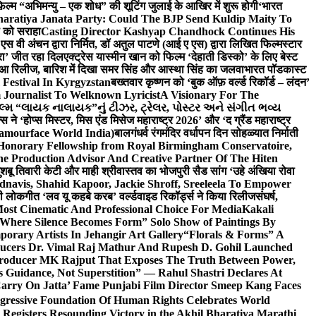
़िल्म “अभिमन्यु – एक शोध” की शूटिंग जुलाई के आखिर में शुरू होगी
‘भारत
haratiya Janata Party: Could The BJP Send Kuldip Maity To
ी को सराहा
Casting Director Kashyap Chandhock Continues His
 एस वी अंचन द्वारा निर्मित, डॉ अतुल पाटणे (आई ए एस) द्वारा लिखित फिल्मस्टार
ेरा’ जीत रहा दिल
एक्ट्रेस यास्मीन खान को फिल्म ‘देहाती डिस्को’ के लिए बेस्ट
 हुआ रिलीज, बारिश में दिखा समर सिंह और आस्था सिंह का जलवा
भारत पॉडकास्ट
 Festival In Kyrgyzstan
बख्तवार कृष्णन को ‘बुक ऑफ़ वर्ल्ड रिकॉर्ड – लंदन’
Journalist To Welknown Lyricist
A Visionary For The
લ્મ “લાયક નાલાયક”નું ટીઝર, ટ્રેલર, પોસ્ટર અને સંગીત ભવ્ય
स ने ‘होप्स मिस्टर, मिस एंड मिसेज महाराष्ट्र 2026’ और ‘द ग्रैंड महाराष्ट्र
lamourface World India)
बालगंधर्व रंगमंदिर वर्धापन दिन सोहळ्यात निर्माती
 Honorary Fellowship from Royal Birmingham Conservatoire,
e Production Advisor And Creative Partner Of The Hiten
शबू तिवारी केटी और माही श्रीवास्तव का भोजपुरी सैड सांग ‘उहे अंखिया रोवा
navis, Shahid Kapoor, Jackie Shroff, Sreeleela To Empower
ी लोकगीत ‘लव यू कहबे करब’ वर्ल्डवाइड रिकॉर्ड्स ने किया रिलीज
संघर्ष,
Most Cinematic And Professional Choice For Media
Kakali
Where Silence Becomes Form” Solo Show of Paintings By
orary Artists In Jehangir Art Gallery
“Florals & Forms” A
ucers Dr. Vimal Raj Mathur And Rupesh D. Gohil Launched
 Producer MK Rajput That Exposes The Truth Between Power,
s Guidance, Not Superstition” — Rahul Shastri Declares At
arry On Jatta’ Fame Punjabi Film Director Smeep Kang Faces
gressive Foundation Of Human Rights Celebrates World
Registers Resounding Victory in the Akhil Bharatiya Marathi