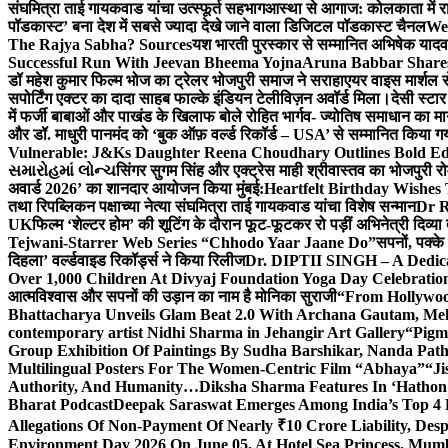
संघमित्रा ताई गायकवाड यांचा उत्स्फूर्त सहभाग
आस्था से आगाज: कोलकाता में राजन
पॉडकास्ट’ बना देश में सबसे ज्यादा देखे जाने वाला डिजिटल पॉडकास्ट चैनल
We
The Rajya Sabha? Sources
यश भारती पुरस्कार से सम्मानित अभिषेक यादव 
Successful Run With Jeevan Bheema Yojna
Aruna Babbar Share
डॉ महेश कुमार फिल्म भोज का ट्रेलर भोजपुरी समाज ने सराहा
एयर वाइस मार्शल स
सपोर्टिंग एक्टर का दादा साहब फाल्के इंडियन टेलीविज़न अवॉर्ड मिला।
देसी स्टा
में फर्जी बाबाओं और पाखंड के खिलाफ बोले रोहित भार्गव- ज्योतिष समाधान का मार्
और डॉ. माधुरी पानमंद को ‘बुक ऑफ़ वर्ल्ड रिकॉर्ड – USA’ से सम्मानित किया 
Vulnerable: J&Ks Daughter Reena Choudhary Outlines Bold Ed
સમારોહમાં લોન્ચ
सिंगर सुगम सिंह और एक्ट्रेस माही श्रीवास्तव का भोजपुरी रो
अवार्ड 2026’ का शानदार आयोजन किया मुंबई:
Heartfelt Birthday Wishes
तथा रिपब्लिकन पक्षाच्या नेत्या संघमित्रा ताई गायकवाड यांचा विशेष सन्मान
Dr R
UK
फिल्म ‘शेल्टर होम’ की शूटिंग के दौरान फूट-फूटकर रो पड़ीं अभिनेत्री दिव्या
Tejwani-Starrer Web Series “Chhodo Yaar Jaane Do”
सपनों, पक्के
दिहला’ वर्ल्डवाइड रिकॉर्ड्स ने किया रिलीज
Dr. DIPTII SINGH – A Dedicate
Over 1,000 Children At Divyaj Foundation Yoga Day Celebrati
आत्मविश्वास और सपनों की उड़ान का नाम है मोनिका सुराजी
“From Hollywood
Bhattacharya Unveils Glam Beat 2.0 With Archana Gautam, M
contemporary artist Nidhi Sharma in Jehangir Art Gallery
“Pigm
Group Exhibition Of Paintings By Sudha Barshikar, Nanda Patha
Multilingual Posters For The Women-Centric Film “Abhaya”
“Ji
Authority, And Humanity…
Diksha Sharma Features In ‘Hathon
Bharat Podcast
Deepak Saraswat Emerges Among India’s Top 4 P
Allegations Of Non-Payment Of Nearly ₹10 Crore Liability, De
Environment Day 2026 On June 05, At Hotel Sea Princess,