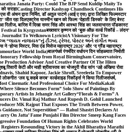
haratiya Janata Party: Could The BJP Send Kuldip Maity To
ी को सराहा
Casting Director Kashyap Chandhock Continues His
 एस वी अंचन द्वारा निर्मित, डॉ अतुल पाटणे (आई ए एस) द्वारा लिखित फिल्मस्टार
ेरा’ जीत रहा दिल
एक्ट्रेस यास्मीन खान को फिल्म ‘देहाती डिस्को’ के लिए बेस्ट
 हुआ रिलीज, बारिश में दिखा समर सिंह और आस्था सिंह का जलवा
भारत पॉडकास्ट
 Festival In Kyrgyzstan
बख्तवार कृष्णन को ‘बुक ऑफ़ वर्ल्ड रिकॉर्ड – लंदन’
Journalist To Welknown Lyricist
A Visionary For The
લ્મ “લાયક નાલાયક”નું ટીઝર, ટ્રેલર, પોસ્ટર અને સંગીત ભવ્ય
स ने ‘होप्स मिस्टर, मिस एंड मिसेज महाराष्ट्र 2026’ और ‘द ग्रैंड महाराष्ट्र
lamourface World India)
बालगंधर्व रंगमंदिर वर्धापन दिन सोहळ्यात निर्माती
 Honorary Fellowship from Royal Birmingham Conservatoire,
e Production Advisor And Creative Partner Of The Hiten
शबू तिवारी केटी और माही श्रीवास्तव का भोजपुरी सैड सांग ‘उहे अंखिया रोवा
navis, Shahid Kapoor, Jackie Shroff, Sreeleela To Empower
ी लोकगीत ‘लव यू कहबे करब’ वर्ल्डवाइड रिकॉर्ड्स ने किया रिलीज
संघर्ष,
Most Cinematic And Professional Choice For Media
Kakali
Where Silence Becomes Form” Solo Show of Paintings By
orary Artists In Jehangir Art Gallery
“Florals & Forms” A
ucers Dr. Vimal Raj Mathur And Rupesh D. Gohil Launched
 Producer MK Rajput That Exposes The Truth Between Power,
s Guidance, Not Superstition” — Rahul Shastri Declares At
arry On Jatta’ Fame Punjabi Film Director Smeep Kang Faces
gressive Foundation Of Human Rights Celebrates World
Registers Resounding Victory in the Akhil Bharatiya Marathi