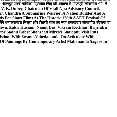
wad
मशहूर पार्श्व गायिका प्रियंका सिंह की आवाज में भोजपुरी लोकगीत ‘माँ’ ने
V. K. Dubey, Chairman Of Vkdl Npa Advisory Council,
gh Chandra A Submarine Warrior, A Nation Builder And A
s For Short Films At The Historic 128th AAFT Festival Of
ेंगे धमाल
राकेश मिश्रा और शिल्पी राज का नया धमाकेदार लोकगीत ‘दिलवा बा
hwa, Zakir Hussain, Namit Das, Vikram Kochhar, Brijendra
ctor Sadhu Kabra
Shahzaad Mirza’s Shajapur Visit Puts
 Wisdom With Swami Abhedananda On Articulate With
 Of Paintings By Contemporary Artist Mahananda Sagare In