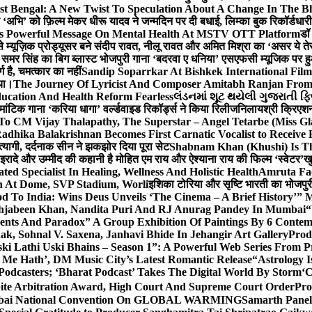
st Bengal: A New Twist To Speculation About A Change In The B
‘अभि’ को फ़िल्म मेकर धीरू यादव ने जन्मदिन पर दी बधाई, लिम्का बुक रिकॉर्डधार
s Powerful Message On Mental Health At MSTV OTT Platform
डॉ
े म्यूज़िक प्रोड्यूसर बने संदीप रावत, नीलू रावत और अमित मिश्रा का ‘असर ये त
र समर सिंह का बिग ब्लास्ट भोजपुरी गाना ‘बदरवा ए धनिया’ एसएफसी म्यूजिक पर
ग है, चमत्कार का नहीं
Sandip Soparrkar At Bishkek International Film
गया।
The Journey Of Lyricist And Composer Amitabh Ranjan From 
ucation And Health Reform Fearless
લંડનમાં શૂટ થયેલી ગુજરાતી ફિ
मांटिक गाना ‘करिया धागा’ वर्ल्डवाइड रिकॉर्ड्स ने किया रिलीज
निलायश्री क्रिएशन्
 To CM Vijay Thalapathy, The Superstar – Angel Tetarbe (Miss G
adhika Balakrishnan Becomes First Carnatic Vocalist to Receive
 त्यागी, दर्दनाक सीन ने झकझोर दिया पूरा सेट
Shabnam Khan (Khushi) Is Th
 इरादे और उम्मीद की कहानी है मोहित एम राय और ऐश्याना राय की फिल्म ‘स्वेटर’
खु
d Specialist In Healing, Wellness And Holistic Health
Amruta Fad
on At Dome, SVP Stadium, Worli
इशिका टोरिया और सृष्टि भारती का भोजपुर
 To India: Wins Deus Unveils ‘The Cinema – A Brief History’” 
ehjabeen Khan, Nandita Puri And RJ Anurag Pandey In Mumbai
“
ents And Paradox” A Group Exhibition Of Paintings By 6 Contemp
k, Sohnal V. Saxena, Janhavi Bhide In Jehangir Art Gallery
Prod
ski Lathi Uski Bhains – Season 1”: A Powerful Web Series From
 Me Hath’, DM Music City’s Latest Romantic Release
“Astrology I
odcasters; ‘Bharat Podcast’ Takes The Digital World By Storm
‘C
spite Arbitration Award, High Court And Supreme Court Order
Pro
 Mumbai National Convention On GLOBAL WARMING
Samarth Panel 