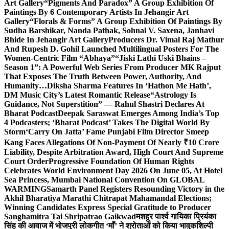
Art Gallery
“Pigments And Paradox” A Group Exhibition Of
Paintings By 6 Contemporary Artists In Jehangir Art
Gallery
“Florals & Forms” A Group Exhibition Of Paintings By
Sudha Barshikar, Nanda Pathak, Sohnal V. Saxena, Janhavi
Bhide In Jehangir Art Gallery
Producers Dr. Vimal Raj Mathur
And Rupesh D. Gohil Launched Multilingual Posters For The
Women-Centric Film “Abhaya”
“Jiski Lathi Uski Bhains –
Season 1”: A Powerful Web Series From Producer MK Rajput
That Exposes The Truth Between Power, Authority, And
Humanity…
Diksha Sharma Features In ‘Hathon Me Hath’,
DM Music City’s Latest Romantic Release
“Astrology Is
Guidance, Not Superstition” — Rahul Shastri Declares At
Bharat Podcast
Deepak Saraswat Emerges Among India’s Top
4 Podcasters; ‘Bharat Podcast’ Takes The Digital World By
Storm
‘Carry On Jatta’ Fame Punjabi Film Director Smeep
Kang Faces Allegations Of Non-Payment Of Nearly ₹10 Crore
Liability, Despite Arbitration Award, High Court And Supreme
Court Order
Progressive Foundation Of Human Rights
Celebrates World Environment Day 2026 On June 05, At Hotel
Sea Princess, Mumbai National Convention On GLOBAL
WARMING
Samarth Panel Registers Resounding Victory in the
Akhil Bharatiya Marathi Chitrapat Mahamandal Elections;
Winning Candidates Express Special Gratitude to Producer
Sanghamitra Tai Shripatrao Gaikwad
मशहूर पार्श्व गायिका प्रियंका
सिंह की आवाज में भोजपुरी लोकगीत ‘माँ’ ने श्रोताओं को किया भावुक
शिल्पी