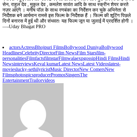
सेन, राहुल देव , मुकुल देव , कमलेश सावंत आदि के साथ स्क्रीन शेयर करते
नज़र आएंगे । मनीष पॉल के साथ रणबंका का निर्देशन कर चुके अभिनेता से
निर्देशक बने आर्यमान रामसे इस फिल्म के निर्देशक हैं । फिल्म की शूटिंग पिछले
दिनों बनारस में हुई थी और संभवतः यह फिल्म जून या जुलाई में प्रदर्शित होगी ।
—-Uday Bhagat PRO
actors
Actress
Bhojpuri Films
Bollywood Duniya
Bollywood
Headlines
Celebrity
Director
Film News
Film Stars
film-
personalities
Filmfacts
filmstar
Filmwalaexp
gossip
Hindi Films
Hindi
News
interviews
Keval kumar
Latest News
Latest Videos
latest-
movies
lucky-sethi
lyricist
Music Director
New Comers
New
Films
photos
pics
producer
Promos
Singers
The
Entertainment
Trailor
videos