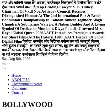
राज और दामिनी यादव का धमाका, वर्ल्डवाइड रिकॉर्ड्स ने रिलीज किया बर्थडे
एंथम गाना ‘बर्थडे वाला दिन
Top Leading Lawyer V. K. Dubey,
Chairman Of Vkdl Npa Advisory Council, Receives
Distinguished Honour At The 2nd International Bar & Bench
Badminton Championship In London
Ramesh Joginder Singh
Chandra A Submarine Warrior, A Nation Builder And A Living
Symbol Of Dedication
Mumbai’s Divya Patadia Crowned Mrs.
Royal Global Queen 2026
AAFT Introduces Prestigious Awards
For Short Films At The Historic 128th AAFT Festival Of Short
Digital Films
निर्माता धरमवीर और निर्देशक मनोज सेन की भोजपुरी फिल्म
‘मेरी दुल्हन वीआईपी’ का फर्स्ट लुक हुआ लॉन्च, इंदु सेन और बबलू चक्रवर्ती
मचायेंगे धमाल
राकेश मिश्रा और शिल्पी राज का नया धमाकेदार लोकगीत ‘दिलवा
बा रुई जइसन’ वर्ल्डवाइड रिकॉर्ड्स ने किया रिलीज
Sat. Aug 8th, 2026
Home
ABOUT Us
Entertainment News
Disclaimer
Contact
BOLLYWOOD