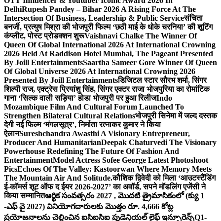
OTT Influencer & Youtuber Iconic Award 2026 In
Delhi
Rupesh Pandey – Bihar 2026 A Rising Force At The
Intersection Of Business, Leadership & Public Service
संचिता
बनर्जी, प्रत्युष मिश्रा की भोजपुरी फिल्म ‘छठी माई के धोके चरनिया’ की शूटिंग
कंप्लीट, पोस्ट प्रोडक्शन शुरू
Vaishnavi Chalke The Winner Of
Queen Of Global International 2026 At International Crowning
2026 Held At Raddison Hotel Mumbai, The Pageant Presented
By Joill Entertainments
Saartha Sameer Gore Winner Of Queen
Of Global Universe 2026 At International Crowning 2026
Presented By Joill Entertainments
डिजिटल स्टार सौरभ शर्मा, सिंगर
शिल्पी राज, एक्ट्रेस प्रियांशु सिंह, सिंगर एक्टर राजा भोजपुरिया का रोमांटिक
गाना ‘सिल्क वाली सड़िया’ होडा भोजपुरी पर हुआ रिलीज
Indo
Mozambique Film And Cultural Forum Launched To
Strengthen Bilateral Cultural Relations
भोजपुरी सिनेमा में जल्द दस्तक
देगी नई फिल्म ‘मंगलसूत्र’, निर्माता रत्नाकर कुमार ने किया
ऐलान
Sureshchandra Awasthi A Visionary Entrepreneur,
Producer And Humanitarian
Deepak Chaturvedi The Visionary
Powerhouse Redefining The Future Of Fashion And
Entertainment
Model Actress Sofee George Latest Photoshoot
Pics
Echoes Of The Valley: Kastoorwan Where Memory Meets
The Mountain Air And Solitude.
कौशिक द्विवेदी को मिला ‘आउटस्टैंडिंग
ई-कॉमर्स शूट ऑफ द ईयर 2026-2027’ का अवॉर्ड, सपने मॉडलिंग एजेंसी ने
किया सम्मानित
ఆర్థిక సంవత్సరం 2027 , మొదటి త్రైమాసికంలో (క్యు 1
-ఎఫ్ వై 2027) వినియోగదారులకు మొత్తం రూ. 4,666 కోట్ల
ప్రయోజనాలను చెల్లించిన ఐసిఐసిఐ ప్రుడెన్షియల్ లైఫ్ ఇన్సూరెన్స్
Q1-