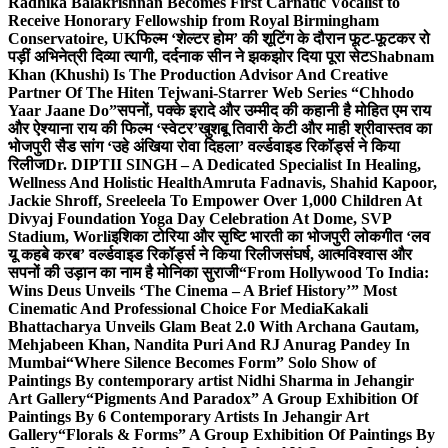
Radhika Balakrishnan Becomes First Carnatic Vocalist to
Receive Honorary Fellowship from Royal Birmingham
Conservatoire, UK
फिल्म ‘शेल्टर होम’ की शूटिंग के दौरान फूट-फूटकर रो
पड़ीं अभिनेत्री दिव्या त्यागी, दर्दनाक सीन ने झकझोर दिया पूरा सेट
Shabnam
Khan (Khushi) Is The Production Advisor And Creative
Partner Of The Hiten Tejwani-Starrer Web Series “Chhodo
Yaar Jaane Do”
सपनों, पक्के इरादे और उम्मीद की कहानी है मोहित एम राय
और ऐश्याना राय की फिल्म ‘स्वेटर’
खुशबू तिवारी केटी और माही श्रीवास्तव का
भोजपुरी सैड सांग ‘उहे अंखिया रोवा दिहला’ वर्ल्डवाइड रिकॉर्ड्स ने किया
रिलीज
Dr. DIPTII SINGH – A Dedicated Specialist In Healing,
Wellness And Holistic Health
Amruta Fadnavis, Shahid Kapoor,
Jackie Shroff, Sreeleela To Empower Over 1,000 Children At
Divyaj Foundation Yoga Day Celebration At Dome, SVP
Stadium, Worli
इशिका टोरिया और सृष्टि भारती का भोजपुरी लोकगीत ‘लव
यू कहबे करब’ वर्ल्डवाइड रिकॉर्ड्स ने किया रिलीज
संघर्ष, आत्मविश्वास और
सपनों की उड़ान का नाम है मोनिका सुराजी
“From Hollywood To India:
Wins Deus Unveils ‘The Cinema – A Brief History’” Most
Cinematic And Professional Choice For Media
Kakali
Bhattacharya Unveils Glam Beat 2.0 With Archana Gautam,
Mehjabeen Khan, Nandita Puri And RJ Anurag Pandey In
Mumbai
“Where Silence Becomes Form” Solo Show of
Paintings By contemporary artist Nidhi Sharma in Jehangir
Art Gallery
“Pigments And Paradox” A Group Exhibition Of
Paintings By 6 Contemporary Artists In Jehangir Art
Gallery
“Florals & Forms” A Group Exhibition Of Paintings By