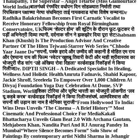
Thalapathy, The Superstar – Angel Tetarbe (Miss Glamourface
World India)
बालगंधर्व रंगमंदिर वर्धापन दिन सोहळ्यात निर्माती तथा
रिपब्लिकन पक्षाच्या नेत्या संघमित्रा ताई गायकवाड यांचा विशेष सन्मान
Dr
Radhika Balakrishnan Becomes First Carnatic Vocalist to
Receive Honorary Fellowship from Royal Birmingham
Conservatoire, UK
फिल्म ‘शेल्टर होम’ की शूटिंग के दौरान फूट-फूटकर रो
पड़ीं अभिनेत्री दिव्या त्यागी, दर्दनाक सीन ने झकझोर दिया पूरा सेट
Shabnam
Khan (Khushi) Is The Production Advisor And Creative
Partner Of The Hiten Tejwani-Starrer Web Series “Chhodo
Yaar Jaane Do”
सपनों, पक्के इरादे और उम्मीद की कहानी है मोहित एम राय
और ऐश्याना राय की फिल्म ‘स्वेटर’
खुशबू तिवारी केटी और माही श्रीवास्तव का
भोजपुरी सैड सांग ‘उहे अंखिया रोवा दिहला’ वर्ल्डवाइड रिकॉर्ड्स ने किया
रिलीज
Dr. DIPTII SINGH – A Dedicated Specialist In Healing,
Wellness And Holistic Health
Amruta Fadnavis, Shahid Kapoor,
Jackie Shroff, Sreeleela To Empower Over 1,000 Children At
Divyaj Foundation Yoga Day Celebration At Dome, SVP
Stadium, Worli
इशिका टोरिया और सृष्टि भारती का भोजपुरी लोकगीत ‘लव
यू कहबे करब’ वर्ल्डवाइड रिकॉर्ड्स ने किया रिलीज
संघर्ष, आत्मविश्वास और
सपनों की उड़ान का नाम है मोनिका सुराजी
“From Hollywood To India:
Wins Deus Unveils ‘The Cinema – A Brief History’” Most
Cinematic And Professional Choice For Media
Kakali
Bhattacharya Unveils Glam Beat 2.0 With Archana Gautam,
Mehjabeen Khan, Nandita Puri And RJ Anurag Pandey In
Mumbai
“Where Silence Becomes Form” Solo Show of
Paintings By contemporary artist Nidhi Sharma in Jehangir