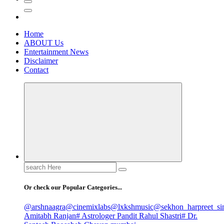
Home
ABOUT Us
Entertainment News
Disclaimer
Contact
Search
for:
Or check our Popular Categories...
@arshnaagra
@cinemixlabs
@lxkshmusic
@sekhon_harpreet_si
Amitabh Ranjan
# Astrologer Pandit Rahul Shastri
# Dr.