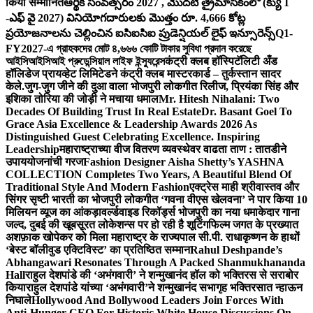
किया सम्मानित
ఆర్థిక సంవత్సరం 2027 , మొదటి త్రైమాసికంలో (క్యు 1
-ఎఫ్ వై 2027) వినియోగదారులకు మొత్తం రూ. 4,666 కోట్ల
ప్రయోజనాలను చెల్లించిన ఐసిఐసిఐ ప్రుడెన్షియల్ లైఫ్ ఇన్సూరెన్స్
Q1-
FY2027-এ গ্রাহকদের মোট ৪,৬৬৬ কোটি টাকার সুবিধা প্রদান করেছে
আইসিআইসিআই প্রুডেন্সিয়াল লাইফ ইন্স্যুরেন্স
कंट्री क्लब हॉस्पिटॅलिटी अँड
हॉलिडेज प्रायव्हेट लिमिटेडने कंट्री क्लब मास्टरकार्ड – तुर्कस्तान सादर
केले.
जुग-जुग जीने की दुआ वाला भोजपुरी लोकगीत रिलीज, प्रियंका सिंह और
इशिका तोरिया की जोड़ी ने मचाया धमाल
Mr. Hitesh Nihalani: Two
Decades Of Building Trust In Real Estate
Dr. Basant Goel To
Grace Asia Excellence & Leadership Awards 2026 As
Distinguished Guest Celebrating Excellence. Inspiring
Leadership
महाराष्ट्राच्या वीज वितरण व्यवस्थेवर वाढता ताण : तातडीने
उपाययोजनांची गरज
Fashion Designer Aisha Shetty’s YASHNA
COLLECTION Completes Two Years, A Beautiful Blend Of
Traditional Style And Modern Fashion
एक्ट्रेस माही श्रीवास्तव और
सिंगर सृष्टी भारती का भोजपुरी लोकगीत ‘गवना वीएस खेलवना’ ने पार किया 10
मिलियन व्यूज का आंकड़ा
वर्ल्डवाइड रिकॉर्ड्स भोजपुरी का नया धमाकेदार गाना
जल्द, दुबई की खूबसूरत लोकेशन्स पर हो रही है शूटिंग
फिल्म जगत के प्रख्यात
अशफ़ाक खोपेकर को मिला महाराष्ट्र के राज्यपाल सी.पी. राधाकृष्णन के हाथों
‘बेस्ट बॉलीवुड एक्टिविस्ट’ का प्रतिष्ठित सम्मान
Rahul Deshpande’s
Abhangawari Resonates Through A Packed Shanmukhananda
Hall
राहुल देशपांडे की ‘अभंगवारी’ ने शन्मुखानंद हॉल को भक्तिरस से सराबोर
किया
राहुल देशपांडे यांच्या ‘अभंगवारी’ने शन्मुखानंद सभागृह भक्तिरसात न्हाऊन
निघाले
Hollywood And Bollywood Leaders Join Forces With
Anti-Hunger CEO For Historic White House Discussions On