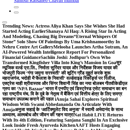
Santosh Raosaheb Chavan mumbai
Trending News:
Actress Aliya Khan Says She Wishes She Had
Started Acting Earlier
Shanaya Al Haq: A Rising Star In Acting
And Modeling, Chasing Big Dreams
“Eternal Whispers Of
Stone” Solo Show Of Paintings By Uma Krishnamoorthy In
Nehru Centre Art Gallery
Melooha Launches Artha Sutram, An
AI-Powered Wealth Intelligence Report For Personalized
Financial Guidance
Sachiin Joshi: Jodhpur’s Own Who
Transformed Kingfisher Villa Into King’s Mansion In Goa
सुर
म्यूजिक वर्ल्ड प्रा.लि., निर्माता सुरिंदर यादव और निर्देशक विजय यादव की
भोजपुरी फिल्म ‘गंगा जमुना सरस्वती’ की शूटिंग ग्रैंड मुहूर्त करके शुरू
महराजगंज, भदोही में
‘कैलाश के निवासी’ वर्ल्डवाइड रिकॉर्ड्स पर रिलीज,
एक्ट्रेस माही श्रीवास्तव और सिंगर शिवानी सिंह का नया बोलबम गीत
वीकेडीएल
ग्रुप का ‘NPA Bazaar’ भारत में एनपीए एवं डिस्ट्रेस्ड एसेट समाधान का बन
रहा राष्ट्रीय मंच, वि के दुबे के नेतृत्व में बैंकिंग एवं वित्तीय क्षेत्र के लिए समग्र
समाधान उपलब्ध कराने की पहल i
Anuja Sahai Explores Spiritual
Wisdom With Swami Abhedananda On Articulate With
Anuja
अनुजा सहाई के ‘आर्टिक्युलेट विद अनुजा’ में स्वामी अभेदानंद के साथ
अध्यात्म, आत्मबोध और जीवन की गहन यात्रा
Nat Habit LIVE Returns
With Its 4th Edition, Featuring Sanjana Sanghi In An Exclusive
Look Inside Fresh Ayurveda Kitchen
AAFT Hosts Engaging