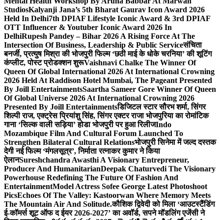
Mental Health Workshop By Aruna Babbar At Marwah
Studios
Kalyanji Jana’s 5th Bharat Gaurav Icon Award 2026
Held In Delhi
7th DPIAF Lifestyle Iconic Award & 3rd DPIAF
OTT Influencer & Youtuber Iconic Award 2026 In
Delhi
Rupesh Pandey – Bihar 2026 A Rising Force At The
Intersection Of Business, Leadership & Public Service
संचिता
बनर्जी, प्रत्युष मिश्रा की भोजपुरी फिल्म ‘छठी माई के धोके चरनिया’ की शूटिंग
कंप्लीट, पोस्ट प्रोडक्शन शुरू
Vaishnavi Chalke The Winner Of
Queen Of Global International 2026 At International Crowning
2026 Held At Raddison Hotel Mumbai, The Pageant Presented
By Joill Entertainments
Saartha Sameer Gore Winner Of Queen
Of Global Universe 2026 At International Crowning 2026
Presented By Joill Entertainments
डिजिटल स्टार सौरभ शर्मा, सिंगर
शिल्पी राज, एक्ट्रेस प्रियांशु सिंह, सिंगर एक्टर राजा भोजपुरिया का रोमांटिक
गाना ‘सिल्क वाली सड़िया’ होडा भोजपुरी पर हुआ रिलीज
Indo
Mozambique Film And Cultural Forum Launched To
Strengthen Bilateral Cultural Relations
भोजपुरी सिनेमा में जल्द दस्तक
देगी नई फिल्म ‘मंगलसूत्र’, निर्माता रत्नाकर कुमार ने किया
ऐलान
Sureshchandra Awasthi A Visionary Entrepreneur,
Producer And Humanitarian
Deepak Chaturvedi The Visionary
Powerhouse Redefining The Future Of Fashion And
Entertainment
Model Actress Sofee George Latest Photoshoot
Pics
Echoes Of The Valley: Kastoorwan Where Memory Meets
The Mountain Air And Solitude.
कौशिक द्विवेदी को मिला ‘आउटस्टैंडिंग
ई-कॉमर्स शूट ऑफ द ईयर 2026-2027’ का अवॉर्ड, सपने मॉडलिंग एजेंसी ने