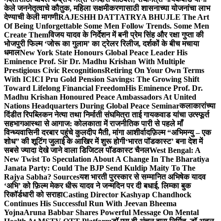
केले जननेतृत्वाचे कौतुक, महिला सक्षमीकरणासाठी शासनाच्या योजनांचा लाभ
देण्याची केली मागणी
RAJESHH DATTATRYA BHUJLE The Art
Of Being Unforgettable Some Men Follow Trends. Some Men
Create Them
विजय यादव के निर्देशन में बनी प्रेम सिंह और रक्षा गुप्ता की
भोजपुरी फिल्म ‘जोरू का गुलाम’ का ट्रेलर रिलीज, दर्शकों के बीच मचाया
धमाल
New York State Honours Global Peace Leader His
Eminence Prof. Sir Dr. Madhu Krishan With Multiple
Prestigious Civic Recognitions
Retiring On Your Own Terms
With ICICI Pru Gold Pension Savings: The Growing Shift
Toward Lifelong Financial Freedom
His Eminence Prof. Dr.
Madhu Krishan Honoured Peace Ambassadors At United
Nations Headquarters During Global Peace Seminar
कलाकारांच्या
दिंडीत रिपब्लिकन नेत्या तथा निर्माती संघमित्रा ताई गायकवाड यांचा उत्स्फूर्त
सहभाग
आस्था से आगाज: कोलकाता में राजनीतिक पारी से पहले माँ
विन्ध्यवासिनी दरबार पहुंचे कुलदीप मैती, मांगा आशीर्वाद
फ़िल्म “अभिमन्यु – एक
शोध” की शूटिंग जुलाई के आखिर में शुरू होगी
‘भारत पॉडकास्ट’ बना देश में
सबसे ज्यादा देखे जाने वाला डिजिटल पॉडकास्ट चैनल
West Bengal: A
New Twist To Speculation About A Change In The Bharatiya
Janata Party: Could The BJP Send Kuldip Maity To The
Rajya Sabha? Sources
यश भारती पुरस्कार से सम्मानित अभिषेक यादव
‘अभि’ को फ़िल्म मेकर धीरू यादव ने जन्मदिन पर दी बधाई, लिम्का बुक
रिकॉर्डधारी को सराहा
Casting Director Kashyap Chandhock
Continues His Successful Run With Jeevan Bheema
Yojna
Aruna Babbar Shares Powerful Message On Mental