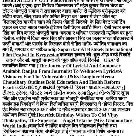
Health At MSTV OTT Platform
डॉ एस वी अंचन द्वारा निर्मित, डॉ अतुल
पाटणे (आई ए एस) द्वारा लिखित फिल्मस्टार डॉ महेश कुमार फिल्म भोज का
ट्रेलर भोजपुरी समाज ने सराहा
एयर वाइस मार्शल से म्यूज़िक प्रोड्यूसर बने
संदीप रावत, नीलू रावत और अमित मिश्रा का ‘असर ये तेरा’ जीत रहा
दिल
एक्ट्रेस यास्मीन खान को फिल्म ‘देहाती डिस्को’ के लिए बेस्ट सपोर्टिंग
एक्टर का दादा साहब फाल्के इंडियन टेलीविज़न अवॉर्ड मिला।
देसी स्टार समर
सिंह का बिग ब्लास्ट भोजपुरी गाना ‘बदरवा ए धनिया’ एसएफसी म्यूजिक पर हुआ
रिलीज, बारिश में दिखा समर सिंह और आस्था सिंह का जलवा
भारत पॉडकास्ट में
फर्जी बाबाओं और पाखंड के खिलाफ बोले रोहित भार्गव- ज्योतिष समाधान का
मार्ग है, चमत्कार का नहीं
Sandip Soparrkar At Bishkek International
Film Festival In Kyrgyzstan
बख्तवार कृष्णन को ‘बुक ऑफ़ वर्ल्ड रिकॉर्ड
– लंदन’ और डॉ. माधुरी पानमंद को ‘बुक ऑफ़ वर्ल्ड रिकॉर्ड – USA’ से
सम्मानित किया गया।
The Journey Of Lyricist And Composer
Amitabh Ranjan From Journalist To Welknown Lyricist
A
Visionary For The Vulnerable: J&Ks Daughter Reena
Choudhary Outlines Bold Education And Health Reform
Fearless
લંડનમાં શૂટ થયેલી ગુજરાતી ફિલ્મ “લાયક નાલાયક”નું
ટીઝર, ટ્રેલર, પોસ્ટર અને સંગીત ભવ્ય સમારોહમાં લોન્ચ
सिंगर सुगम
सिंह और एक्ट्रेस माही श्रीवास्तव का भोजपुरी रोमांटिक गाना ‘करिया धागा’
वर्ल्डवाइड रिकॉर्ड्स ने किया रिलीज
निलायश्री क्रिएशन्स ने ‘होप्स मिस्टर, मिस
एंड मिसेज महाराष्ट्र 2026’ और ‘द ग्रैंड महाराष्ट्र अवार्ड 2026’ का शानदार
आयोजन किया मुंबई:
Heartfelt Birthday Wishes To CM Vijay
Thalapathy, The Superstar – Angel Tetarbe (Miss Glamourface
World India)
बालगंधर्व रंगमंदिर वर्धापन दिन सोहळ्यात निर्माती तथा
रिपब्लिकन पक्षाच्या नेत्या संघमित्रा ताई गायकवाड यांचा विशेष सन्मान
Dr