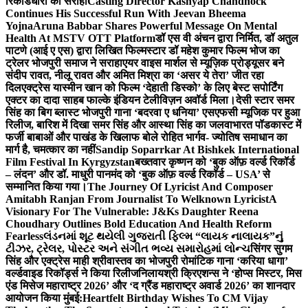
रिकॉर्डधारी को सराहा
Casting Director Kashyap Chandhock
Continues His Successful Run With Jeevan Bheema
Yojna
Aruna Babbar Shares Powerful Message On Mental
Health At MSTV OTT Platform
डॉ एस वी अंचन द्वारा निर्मित, डॉ अतुल
पाटणे (आई ए एस) द्वारा लिखित फिल्मस्टार डॉ महेश कुमार फिल्म भोज का
ट्रेलर भोजपुरी समाज ने सराहा
एयर वाइस मार्शल से म्यूज़िक प्रोड्यूसर बने
संदीप रावत, नीलू रावत और अमित मिश्रा का ‘असर ये तेरा’ जीत रहा
दिल
एक्ट्रेस यास्मीन खान को फिल्म ‘देहाती डिस्को’ के लिए बेस्ट सपोर्टिंग
एक्टर का दादा साहब फाल्के इंडियन टेलीविज़न अवॉर्ड मिला।
देसी स्टार समर
सिंह का बिग ब्लास्ट भोजपुरी गाना ‘बदरवा ए धनिया’ एसएफसी म्यूजिक पर हुआ
रिलीज, बारिश में दिखा समर सिंह और आस्था सिंह का जलवा
भारत पॉडकास्ट में
फर्जी बाबाओं और पाखंड के खिलाफ बोले रोहित भार्गव- ज्योतिष समाधान का
मार्ग है, चमत्कार का नहीं
Sandip Soparrkar At Bishkek International
Film Festival In Kyrgyzstan
बख्तवार कृष्णन को ‘बुक ऑफ़ वर्ल्ड रिकॉर्ड
– लंदन’ और डॉ. माधुरी पानमंद को ‘बुक ऑफ़ वर्ल्ड रिकॉर्ड – USA’ से
सम्मानित किया गया।
The Journey Of Lyricist And Composer
Amitabh Ranjan From Journalist To Welknown Lyricist
A
Visionary For The Vulnerable: J&Ks Daughter Reena
Choudhary Outlines Bold Education And Health Reform
Fearless
લંડનમાં શૂટ થયેલી ગુજરાતી ફિલ્મ “લાયક નાલાયક”નું
ટીઝર, ટ્રેલર, પોસ્ટર અને સંગીત ભવ્ય સમારોહમાં લોન્ચ
सिंगर सुगम
सिंह और एक्ट्रेस माही श्रीवास्तव का भोजपुरी रोमांटिक गाना ‘करिया धागा’
वर्ल्डवाइड रिकॉर्ड्स ने किया रिलीज
निलायश्री क्रिएशन्स ने ‘होप्स मिस्टर, मिस
एंड मिसेज महाराष्ट्र 2026’ और ‘द ग्रैंड महाराष्ट्र अवार्ड 2026’ का शानदार
आयोजन किया मुंबई:
Heartfelt Birthday Wishes To CM Vijay