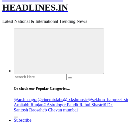
HEADLINES.IN
Latest National & International Trending News
Search
for:
Or check our Popular Categories...
@arshnaagra
@cinemixlabs
@lxkshmusic
@sekhon_harpreet_si
Amitabh Ranjan
# Astrologer Pandit Rahul Shastri
# Dr.
Santosh Raosaheb Chavan mumbai
Subscribe