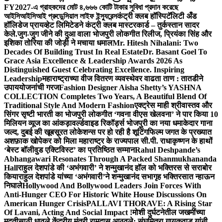
FY2027-এ গ্রাহকদের মোট ৪,৬৬৬ কোটি টাকার সুবিধা প্রদান করেছে
আইসিআইসিআই প্রুডেন্সিয়াল লাইফ ইন্স্যুরেন্স
कंट्री क्लब हॉस्पिटॅलिटी अँड
हॉलिडेज प्रायव्हेट लिमिटेडने कंट्री क्लब मास्टरकार्ड – तुर्कस्तान सादर
केले.
जुग-जुग जीने की दुआ वाला भोजपुरी लोकगीत रिलीज, प्रियंका सिंह और
इशिका तोरिया की जोड़ी ने मचाया धमाल
Mr. Hitesh Nihalani: Two
Decades Of Building Trust In Real Estate
Dr. Basant Goel To
Grace Asia Excellence & Leadership Awards 2026 As
Distinguished Guest Celebrating Excellence. Inspiring
Leadership
महाराष्ट्राच्या वीज वितरण व्यवस्थेवर वाढता ताण : तातडीने
उपाययोजनांची गरज
Fashion Designer Aisha Shetty’s YASHNA
COLLECTION Completes Two Years, A Beautiful Blend Of
Traditional Style And Modern Fashion
एक्ट्रेस माही श्रीवास्तव और
सिंगर सृष्टी भारती का भोजपुरी लोकगीत ‘गवना वीएस खेलवना’ ने पार किया 10
मिलियन व्यूज का आंकड़ा
वर्ल्डवाइड रिकॉर्ड्स भोजपुरी का नया धमाकेदार गाना
जल्द, दुबई की खूबसूरत लोकेशन्स पर हो रही है शूटिंग
फिल्म जगत के प्रख्यात
अशफ़ाक खोपेकर को मिला महाराष्ट्र के राज्यपाल सी.पी. राधाकृष्णन के हाथों
‘बेस्ट बॉलीवुड एक्टिविस्ट’ का प्रतिष्ठित सम्मान
Rahul Deshpande’s
Abhangawari Resonates Through A Packed Shanmukhananda
Hall
राहुल देशपांडे की ‘अभंगवारी’ ने शन्मुखानंद हॉल को भक्तिरस से सराबोर
किया
राहुल देशपांडे यांच्या ‘अभंगवारी’ने शन्मुखानंद सभागृह भक्तिरसात न्हाऊन
निघाले
Hollywood And Bollywood Leaders Join Forces With
Anti-Hunger CEO For Historic White House Discussions On
American Hunger Crisis
PALLAVI THORAVE: A Rising Star
Of Lavani, Acting And Social Impact !
मोशी दुर्घटनेतील जखमींच्या
मदतीसाठी धावले केंद्रीय मंत्री रामदास आठवले; संघमित्रा गायकवाड यांनी