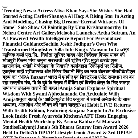
Skip
to
Trending News:
Actress Aliya Khan Says She Wishes She Had
content
Started Acting Earlier
Shanaya Al Haq: A Rising Star In Acting
And Modeling, Chasing Big Dreams
“Eternal Whispers Of
Stone” Solo Show Of Paintings By Uma Krishnamoorthy In
Nehru Centre Art Gallery
Melooha Launches Artha Sutram, An
AI-Powered Wealth Intelligence Report For Personalized
Financial Guidance
Sachiin Joshi: Jodhpur’s Own Who
Transformed Kingfisher Villa Into King’s Mansion In Goa
सुर
म्यूजिक वर्ल्ड प्रा.लि., निर्माता सुरिंदर यादव और निर्देशक विजय यादव की
भोजपुरी फिल्म ‘गंगा जमुना सरस्वती’ की शूटिंग ग्रैंड मुहूर्त करके शुरू
महराजगंज, भदोही में
‘कैलाश के निवासी’ वर्ल्डवाइड रिकॉर्ड्स पर रिलीज,
एक्ट्रेस माही श्रीवास्तव और सिंगर शिवानी सिंह का नया बोलबम गीत
वीकेडीएल
ग्रुप का ‘NPA Bazaar’ भारत में एनपीए एवं डिस्ट्रेस्ड एसेट समाधान का बन
रहा राष्ट्रीय मंच, वि के दुबे के नेतृत्व में बैंकिंग एवं वित्तीय क्षेत्र के लिए समग्र
समाधान उपलब्ध कराने की पहल i
Anuja Sahai Explores Spiritual
Wisdom With Swami Abhedananda On Articulate With
Anuja
अनुजा सहाई के ‘आर्टिक्युलेट विद अनुजा’ में स्वामी अभेदानंद के साथ
अध्यात्म, आत्मबोध और जीवन की गहन यात्रा
Nat Habit LIVE Returns
With Its 4th Edition, Featuring Sanjana Sanghi In An Exclusive
Look Inside Fresh Ayurveda Kitchen
AAFT Hosts Engaging
Mental Health Workshop By Aruna Babbar At Marwah
Studios
Kalyanji Jana’s 5th Bharat Gaurav Icon Award 2026
Held In Delhi
7th DPIAF Lifestyle Iconic Award & 3rd DPIAF