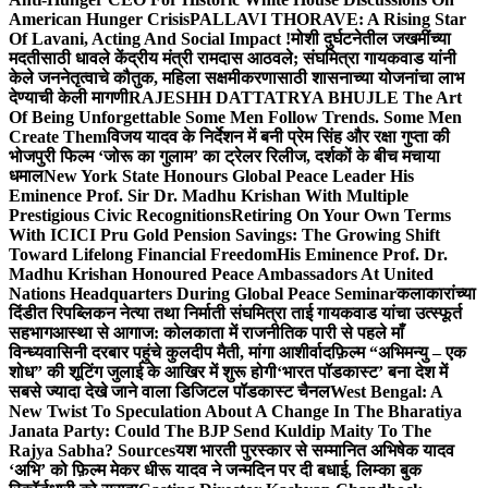
American Hunger Crisis
PALLAVI THORAVE: A Rising Star
Of Lavani, Acting And Social Impact !
मोशी दुर्घटनेतील जखमींच्या
मदतीसाठी धावले केंद्रीय मंत्री रामदास आठवले; संघमित्रा गायकवाड यांनी
केले जननेतृत्वाचे कौतुक, महिला सक्षमीकरणासाठी शासनाच्या योजनांचा लाभ
देण्याची केली मागणी
RAJESHH DATTATRYA BHUJLE The Art
Of Being Unforgettable Some Men Follow Trends. Some Men
Create Them
विजय यादव के निर्देशन में बनी प्रेम सिंह और रक्षा गुप्ता की
भोजपुरी फिल्म ‘जोरू का गुलाम’ का ट्रेलर रिलीज, दर्शकों के बीच मचाया
धमाल
New York State Honours Global Peace Leader His
Eminence Prof. Sir Dr. Madhu Krishan With Multiple
Prestigious Civic Recognitions
Retiring On Your Own Terms
With ICICI Pru Gold Pension Savings: The Growing Shift
Toward Lifelong Financial Freedom
His Eminence Prof. Dr.
Madhu Krishan Honoured Peace Ambassadors At United
Nations Headquarters During Global Peace Seminar
कलाकारांच्या
दिंडीत रिपब्लिकन नेत्या तथा निर्माती संघमित्रा ताई गायकवाड यांचा उत्स्फूर्त
सहभाग
आस्था से आगाज: कोलकाता में राजनीतिक पारी से पहले माँ
विन्ध्यवासिनी दरबार पहुंचे कुलदीप मैती, मांगा आशीर्वाद
फ़िल्म “अभिमन्यु – एक
शोध” की शूटिंग जुलाई के आखिर में शुरू होगी
‘भारत पॉडकास्ट’ बना देश में
सबसे ज्यादा देखे जाने वाला डिजिटल पॉडकास्ट चैनल
West Bengal: A
New Twist To Speculation About A Change In The Bharatiya
Janata Party: Could The BJP Send Kuldip Maity To The
Rajya Sabha? Sources
यश भारती पुरस्कार से सम्मानित अभिषेक यादव
‘अभि’ को फ़िल्म मेकर धीरू यादव ने जन्मदिन पर दी बधाई, लिम्का बुक