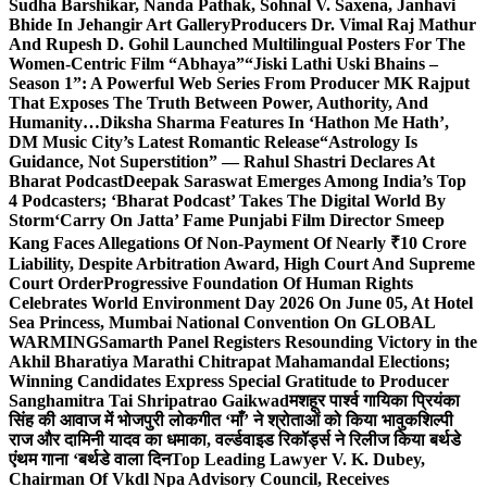
Sudha Barshikar, Nanda Pathak, Sohnal V. Saxena, Janhavi
Bhide In Jehangir Art Gallery
Producers Dr. Vimal Raj Mathur
And Rupesh D. Gohil Launched Multilingual Posters For The
Women-Centric Film “Abhaya”
“Jiski Lathi Uski Bhains –
Season 1”: A Powerful Web Series From Producer MK Rajput
That Exposes The Truth Between Power, Authority, And
Humanity…
Diksha Sharma Features In ‘Hathon Me Hath’,
DM Music City’s Latest Romantic Release
“Astrology Is
Guidance, Not Superstition” — Rahul Shastri Declares At
Bharat Podcast
Deepak Saraswat Emerges Among India’s Top
4 Podcasters; ‘Bharat Podcast’ Takes The Digital World By
Storm
‘Carry On Jatta’ Fame Punjabi Film Director Smeep
Kang Faces Allegations Of Non-Payment Of Nearly ₹10 Crore
Liability, Despite Arbitration Award, High Court And Supreme
Court Order
Progressive Foundation Of Human Rights
Celebrates World Environment Day 2026 On June 05, At Hotel
Sea Princess, Mumbai National Convention On GLOBAL
WARMING
Samarth Panel Registers Resounding Victory in the
Akhil Bharatiya Marathi Chitrapat Mahamandal Elections;
Winning Candidates Express Special Gratitude to Producer
Sanghamitra Tai Shripatrao Gaikwad
मशहूर पार्श्व गायिका प्रियंका
सिंह की आवाज में भोजपुरी लोकगीत ‘माँ’ ने श्रोताओं को किया भावुक
शिल्पी
राज और दामिनी यादव का धमाका, वर्ल्डवाइड रिकॉर्ड्स ने रिलीज किया बर्थडे
एंथम गाना ‘बर्थडे वाला दिन
Top Leading Lawyer V. K. Dubey,
Chairman Of Vkdl Npa Advisory Council, Receives