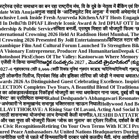
ेस्ड एसेट समाधान का बन रहा राष्ट्रीय मंच, वि के दुबे के नेतृत्व में बैंकिंग एवं 
late With Anuja
अनुजा सहाई के ‘आर्टिक्युलेट विद अनुजा’ में स्वामी अभेदान
Exclusive Look Inside Fresh Ayurveda Kitchen
AAFT Hosts Engagi
 In Delhi
7th DPIAF Lifestyle Iconic Award & 3rd DPIAF OTT Inf
adership & Public Service
संचिता बनर्जी, प्रत्युष मिश्रा की भोजपुरी फिल्म ‘
nternational Crowning 2026 Held At Raddison Hotel Mumbai, The 
 Crowning 2026 Presented By Joill Entertainments
डिजिटल स्टार सौरभ 
ambique Film And Cultural Forum Launched To Strengthen Bilat
A Visionary Entrepreneur, Producer And Humanitarian
Deepak C
hotoshoot Pics
Echoes Of The Valley: Kastoorwan Where Memory 
एजेंसी ने किया सम्मानित
ఆర్థిక సంవత్సరం 2027 , మొదటి త్రైమాసికంలో (క్యు
-এ গ্রাহকদের মোট ৪,৬৬৬ কোটি টাকার সুবিধা প্রদান করেছে আইসিআইসিআই প্রুডেন্সিয়া
पुरी लोकगीत रिलीज, प्रियंका सिंह और इशिका तोरिया की जोड़ी ने मचाया धमाल
M
ards 2026 As Distinguished Guest Celebrating Excellence. Inspir
ECTION Completes Two Years, A Beautiful Blend Of Traditiona
ूज का आंकड़ा
वर्ल्डवाइड रिकॉर्ड्स भोजपुरी का नया धमाकेदार गाना जल्द, दुबई की ख
विस्ट’ का प्रतिष्ठित सम्मान
Rahul Deshpande’s Abhangawari Resonate
या ‘अभंगवारी’ने शन्मुखानंद सभागृह भक्तिरसात न्हाऊन निघाले
Hollywood And Bo
LLAVI THORAVE: A Rising Star Of Lavani, Acting And Social I
ासाठी शासनाच्या योजनांचा लाभ देण्याची केली मागणी
RAJESHH DATTATRYA B
ंह और रक्षा गुप्ता की भोजपुरी फिल्म ‘जोरू का गुलाम’ का ट्रेलर रिलीज, दर्शकों के
s Civic Recognitions
Retiring On Your Own Terms With ICICI Pru 
ured Peace Ambassadors At United Nations Headquarters During
ीतिक पारी से पहले माँ विन्ध्यवासिनी दरबार पहुंचे कुलदीप मैती, मांगा आशीर्वाद
फ