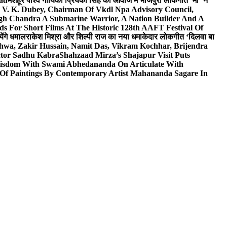
wad
मशहूर पार्श्व गायिका प्रियंका सिंह की आवाज में भोजपुरी लोकगीत ‘माँ’ ने
V. K. Dubey, Chairman Of Vkdl Npa Advisory Council,
gh Chandra A Submarine Warrior, A Nation Builder And A
s For Short Films At The Historic 128th AAFT Festival Of
ेंगे धमाल
राकेश मिश्रा और शिल्पी राज का नया धमाकेदार लोकगीत ‘दिलवा बा
hwa, Zakir Hussain, Namit Das, Vikram Kochhar, Brijendra
ctor Sadhu Kabra
Shahzaad Mirza’s Shajapur Visit Puts
 Wisdom With Swami Abhedananda On Articulate With
 Of Paintings By Contemporary Artist Mahananda Sagare In