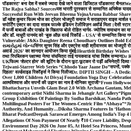
पॉडकास्ट’ बना देश में सबसे ज्यादा देखे जाने वाला डिजिटल पॉडकास्ट चैनल
We
The Rajya Sabha? Sources
यश भारती पुरस्कार से सम्मानित अभिषेक यादव 
Successful Run With Jeevan Bheema Yojna
Aruna Babbar Share
डॉ महेश कुमार फिल्म भोज का ट्रेलर भोजपुरी समाज ने सराहा
एयर वाइस मार्शल स
सपोर्टिंग एक्टर का दादा साहब फाल्के इंडियन टेलीविज़न अवॉर्ड मिला।
देसी स्टा
में फर्जी बाबाओं और पाखंड के खिलाफ बोले रोहित भार्गव- ज्योतिष समाधान का मार्
और डॉ. माधुरी पानमंद को ‘बुक ऑफ़ वर्ल्ड रिकॉर्ड – USA’ से सम्मानित किया 
Vulnerable: J&Ks Daughter Reena Choudhary Outlines Bold Ed
સમારોહમાં લોન્ચ
सिंगर सुगम सिंह और एक्ट्रेस माही श्रीवास्तव का भोजपुरी रो
अवार्ड 2026’ का शानदार आयोजन किया मुंबई:
Heartfelt Birthday Wishes
तथा रिपब्लिकन पक्षाच्या नेत्या संघमित्रा ताई गायकवाड यांचा विशेष सन्मान
Dr R
UK
फिल्म ‘शेल्टर होम’ की शूटिंग के दौरान फूट-फूटकर रो पड़ीं अभिनेत्री दिव्या
Tejwani-Starrer Web Series “Chhodo Yaar Jaane Do”
सपनों, पक्के
दिहला’ वर्ल्डवाइड रिकॉर्ड्स ने किया रिलीज
Dr. DIPTII SINGH – A Dedicate
Over 1,000 Children At Divyaj Foundation Yoga Day Celebrati
आत्मविश्वास और सपनों की उड़ान का नाम है मोनिका सुराजी
“From Hollywood
Bhattacharya Unveils Glam Beat 2.0 With Archana Gautam, M
contemporary artist Nidhi Sharma in Jehangir Art Gallery
“Pigm
Group Exhibition Of Paintings By Sudha Barshikar, Nanda Patha
Multilingual Posters For The Women-Centric Film “Abhaya”
“Ji
Authority, And Humanity…
Diksha Sharma Features In ‘Hathon
Bharat Podcast
Deepak Saraswat Emerges Among India’s Top 4 P
Allegations Of Non-Payment Of Nearly ₹10 Crore Liability, De
Environment Day 2026 On June 05, At Hotel Sea Princess,