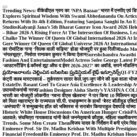
Skip
to
Trending News:
वीकेडीएल ग्रुप का ‘NPA Bazaar’ भारत में एनपीए एवं डिस्ट्र
content
Explores Spiritual Wisdom With Swami Abhedananda On Articu
Returns With Its 4th Edition, Featuring Sanjana Sanghi In An 
Studios
Kalyanji Jana’s 5th Bharat Gaurav Icon Award 2026 Held
– Bihar 2026 A Rising Force At The Intersection Of Business, Le
Chalke The Winner Of Queen Of Global International 2026 At I
Gore Winner Of Queen Of Global Universe 2026 At International
का रोमांटिक गाना ‘सिल्क वाली सड़िया’ होडा भोजपुरी पर हुआ रिलीज
Indo Moz
‘मंगलसूत्र’, निर्माता रत्नाकर कुमार ने किया ऐलान
Sureshchandra Awasthi 
Fashion And Entertainment
Model Actress Sofee George Latest P
‘आउटस्टैंडिंग ई-कॉमर्स शूट ऑफ द ईयर 2026-2027’ का अवॉर्ड, सपने मॉडलिंग 
ప్రయోజనాలను చెల్లించిన ఐసిఐసిఐ ప్రుడెన్షియల్ లైఫ్ ఇన్సూరెన్స్
Q1-FY2027
कंट्री क्लब मास्टरकार्ड – तुर्कस्तान सादर केले.
जुग-जुग जीने की दुआ वाला भोज
Estate
Dr. Basant Goel To Grace Asia Excellence & Leadership Aw
उपाययोजनांची गरज
Fashion Designer Aisha Shetty’s YASHNA COLL
भारती का भोजपुरी लोकगीत ‘गवना वीएस खेलवना’ ने पार किया 10 मिलियन व्य
को मिला महाराष्ट्र के राज्यपाल सी.पी. राधाकृष्णन के हाथों ‘बेस्ट बॉलीवुड एक्टि
‘अभंगवारी’ ने शन्मुखानंद हॉल को भक्तिरस से सराबोर किया
राहुल देशपांडे यांच्
Historic White House Discussions On American Hunger Crisis
PA
आठवले; संघमित्रा गायकवाड यांनी केले जननेतृत्वाचे कौतुक, महिला सक्षमीकरण
Trends. Some Men Create Them
विजय यादव के निर्देशन में बनी प्रेम सि
Eminence Prof. Sir Dr. Madhu Krishan With Multiple Prestigiou
Financial Freedom
His Eminence Prof. Dr. Madhu Krishan Hono