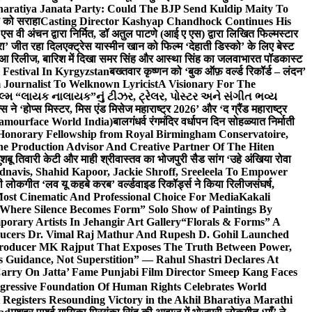
haratiya Janata Party: Could The BJP Send Kuldip Maity To
ी को सराहा
Casting Director Kashyap Chandhock Continues His
 एस वी अंचन द्वारा निर्मित, डॉ अतुल पाटणे (आई ए एस) द्वारा लिखित फिल्मस्टार
ेरा’ जीत रहा दिल
एक्ट्रेस यास्मीन खान को फिल्म ‘देहाती डिस्को’ के लिए बेस्ट
 हुआ रिलीज, बारिश में दिखा समर सिंह और आस्था सिंह का जलवा
भारत पॉडकास्ट
 Festival In Kyrgyzstan
बख्तवार कृष्णन को ‘बुक ऑफ़ वर्ल्ड रिकॉर्ड – लंदन’
Journalist To Welknown Lyricist
A Visionary For The
લ્મ “લાયક નાલાયક”નું ટીઝર, ટ્રેલર, પોસ્ટર અને સંગીત ભવ્ય
स ने ‘होप्स मिस्टर, मिस एंड मिसेज महाराष्ट्र 2026’ और ‘द ग्रैंड महाराष्ट्र
lamourface World India)
बालगंधर्व रंगमंदिर वर्धापन दिन सोहळ्यात निर्माती
 Honorary Fellowship from Royal Birmingham Conservatoire,
e Production Advisor And Creative Partner Of The Hiten
शबू तिवारी केटी और माही श्रीवास्तव का भोजपुरी सैड सांग ‘उहे अंखिया रोवा
navis, Shahid Kapoor, Jackie Shroff, Sreeleela To Empower
ी लोकगीत ‘लव यू कहबे करब’ वर्ल्डवाइड रिकॉर्ड्स ने किया रिलीज
संघर्ष,
Most Cinematic And Professional Choice For Media
Kakali
Where Silence Becomes Form” Solo Show of Paintings By
orary Artists In Jehangir Art Gallery
“Florals & Forms” A
ucers Dr. Vimal Raj Mathur And Rupesh D. Gohil Launched
 Producer MK Rajput That Exposes The Truth Between Power,
s Guidance, Not Superstition” — Rahul Shastri Declares At
arry On Jatta’ Fame Punjabi Film Director Smeep Kang Faces
gressive Foundation Of Human Rights Celebrates World
Registers Resounding Victory in the Akhil Bharatiya Marathi