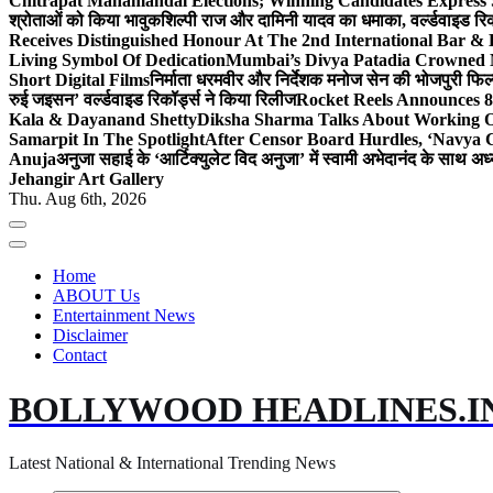
Chitrapat Mahamandal Elections; Winning Candidates Express 
श्रोताओं को किया भावुक
शिल्पी राज और दामिनी यादव का धमाका, वर्ल्डवाइड रिकॉ
Receives Distinguished Honour At The 2nd International Bar
Living Symbol Of Dedication
Mumbai’s Divya Patadia Crowned 
Short Digital Films
निर्माता धरमवीर और निर्देशक मनोज सेन की भोजपुरी फिल्म
रुई जइसन’ वर्ल्डवाइड रिकॉर्ड्स ने किया रिलीज
Rocket Reels Announces 8
Kala & Dayanand Shetty
Diksha Sharma Talks About Working On
Samarpit In The Spotlight
After Censor Board Hurdles, ‘Navya C
Anuja
अनुजा सहाई के ‘आर्टिक्युलेट विद अनुजा’ में स्वामी अभेदानंद के साथ 
Jehangir Art Gallery
Thu. Aug 6th, 2026
Home
ABOUT Us
Entertainment News
Disclaimer
Contact
BOLLYWOOD HEADLINES.I
Latest National & International Trending News