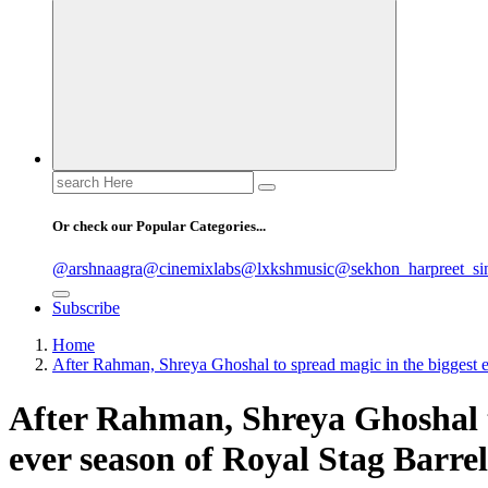
Search
for:
Or check our Popular Categories...
@arshnaagra
@cinemixlabs
@lxkshmusic
@sekhon_harpreet_si
Subscribe
Home
After Rahman, Shreya Ghoshal to spread magic in the biggest
After Rahman, Shreya Ghoshal t
ever season of Royal Stag Barr