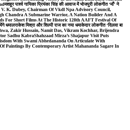
wad
मशहूर पार्श्व गायिका प्रियंका सिंह की आवाज में भोजपुरी लोकगीत ‘माँ’ ने
V. K. Dubey, Chairman Of Vkdl Npa Advisory Council,
gh Chandra A Submarine Warrior, A Nation Builder And A
s For Short Films At The Historic 128th AAFT Festival Of
ेंगे धमाल
राकेश मिश्रा और शिल्पी राज का नया धमाकेदार लोकगीत ‘दिलवा बा
hwa, Zakir Hussain, Namit Das, Vikram Kochhar, Brijendra
ctor Sadhu Kabra
Shahzaad Mirza’s Shajapur Visit Puts
 Wisdom With Swami Abhedananda On Articulate With
 Of Paintings By Contemporary Artist Mahananda Sagare In