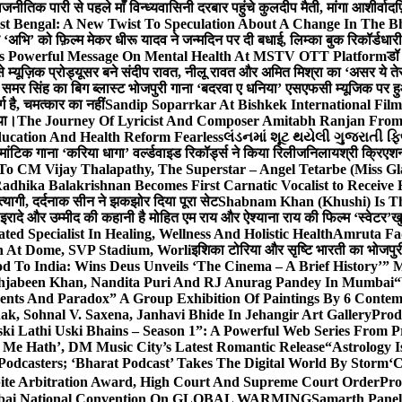
ीतिक पारी से पहले माँ विन्ध्यवासिनी दरबार पहुंचे कुलदीप मैती, मांगा आशीर्वाद
फ
st Bengal: A New Twist To Speculation About A Change In The B
‘अभि’ को फ़िल्म मेकर धीरू यादव ने जन्मदिन पर दी बधाई, लिम्का बुक रिकॉर्डधार
s Powerful Message On Mental Health At MSTV OTT Platform
डॉ
े म्यूज़िक प्रोड्यूसर बने संदीप रावत, नीलू रावत और अमित मिश्रा का ‘असर ये त
र समर सिंह का बिग ब्लास्ट भोजपुरी गाना ‘बदरवा ए धनिया’ एसएफसी म्यूजिक पर
ग है, चमत्कार का नहीं
Sandip Soparrkar At Bishkek International Film
गया।
The Journey Of Lyricist And Composer Amitabh Ranjan From 
ucation And Health Reform Fearless
લંડનમાં શૂટ થયેલી ગુજરાતી ફિ
मांटिक गाना ‘करिया धागा’ वर्ल्डवाइड रिकॉर्ड्स ने किया रिलीज
निलायश्री क्रिएशन्
 To CM Vijay Thalapathy, The Superstar – Angel Tetarbe (Miss G
adhika Balakrishnan Becomes First Carnatic Vocalist to Receive
 त्यागी, दर्दनाक सीन ने झकझोर दिया पूरा सेट
Shabnam Khan (Khushi) Is Th
 इरादे और उम्मीद की कहानी है मोहित एम राय और ऐश्याना राय की फिल्म ‘स्वेटर’
खु
d Specialist In Healing, Wellness And Holistic Health
Amruta Fad
on At Dome, SVP Stadium, Worli
इशिका टोरिया और सृष्टि भारती का भोजपुर
 To India: Wins Deus Unveils ‘The Cinema – A Brief History’” 
ehjabeen Khan, Nandita Puri And RJ Anurag Pandey In Mumbai
“
ents And Paradox” A Group Exhibition Of Paintings By 6 Contemp
k, Sohnal V. Saxena, Janhavi Bhide In Jehangir Art Gallery
Prod
ski Lathi Uski Bhains – Season 1”: A Powerful Web Series From
 Me Hath’, DM Music City’s Latest Romantic Release
“Astrology I
odcasters; ‘Bharat Podcast’ Takes The Digital World By Storm
‘C
spite Arbitration Award, High Court And Supreme Court Order
Pro
 Mumbai National Convention On GLOBAL WARMING
Samarth Panel 