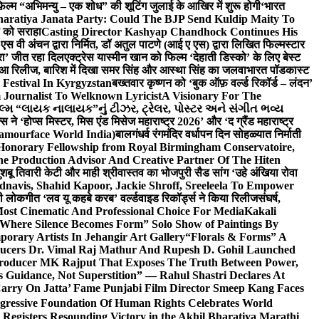
़िल्म “अभिमन्यु – एक शोध” की शूटिंग जुलाई के आखिर में शुरू होगी
‘भारत
haratiya Janata Party: Could The BJP Send Kuldip Maity To
ी को सराहा
Casting Director Kashyap Chandhock Continues His
 एस वी अंचन द्वारा निर्मित, डॉ अतुल पाटणे (आई ए एस) द्वारा लिखित फिल्मस्टार
ेरा’ जीत रहा दिल
एक्ट्रेस यास्मीन खान को फिल्म ‘देहाती डिस्को’ के लिए बेस्ट
 हुआ रिलीज, बारिश में दिखा समर सिंह और आस्था सिंह का जलवा
भारत पॉडकास्ट
 Festival In Kyrgyzstan
बख्तवार कृष्णन को ‘बुक ऑफ़ वर्ल्ड रिकॉर्ड – लंदन’
Journalist To Welknown Lyricist
A Visionary For The
લ્મ “લાયક નાલાયક”નું ટીઝર, ટ્રેલર, પોસ્ટર અને સંગીત ભવ્ય
स ने ‘होप्स मिस्टर, मिस एंड मिसेज महाराष्ट्र 2026’ और ‘द ग्रैंड महाराष्ट्र
lamourface World India)
बालगंधर्व रंगमंदिर वर्धापन दिन सोहळ्यात निर्माती
 Honorary Fellowship from Royal Birmingham Conservatoire,
e Production Advisor And Creative Partner Of The Hiten
शबू तिवारी केटी और माही श्रीवास्तव का भोजपुरी सैड सांग ‘उहे अंखिया रोवा
navis, Shahid Kapoor, Jackie Shroff, Sreeleela To Empower
ी लोकगीत ‘लव यू कहबे करब’ वर्ल्डवाइड रिकॉर्ड्स ने किया रिलीज
संघर्ष,
Most Cinematic And Professional Choice For Media
Kakali
Where Silence Becomes Form” Solo Show of Paintings By
orary Artists In Jehangir Art Gallery
“Florals & Forms” A
ucers Dr. Vimal Raj Mathur And Rupesh D. Gohil Launched
 Producer MK Rajput That Exposes The Truth Between Power,
s Guidance, Not Superstition” — Rahul Shastri Declares At
arry On Jatta’ Fame Punjabi Film Director Smeep Kang Faces
gressive Foundation Of Human Rights Celebrates World
Registers Resounding Victory in the Akhil Bharatiya Marathi