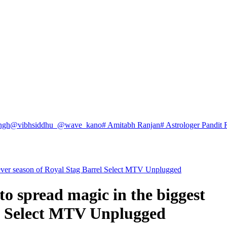
ngh
@vibhsiddhu_
@wave_kano
# Amitabh Ranjan
# Astrologer Pandit 
 ever season of Royal Stag Barrel Select MTV Unplugged
o spread magic in the biggest
el Select MTV Unplugged