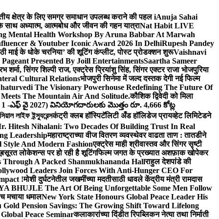
वित्तीय क्षेत्र के लिए समग्र समाधान उपलब्ध कराने की पहल i
Anuja Sahai
ंद के साथ अध्यात्म, आत्मबोध और जीवन की गहन यात्रा
Nat Habit LIVE
ng Mental Health Workshop By Aruna Babbar At Marwah
luencer & Youtuber Iconic Award 2026 In Delhi
Rupesh Pandey
छठी माई के धोके चरनिया’ की शूटिंग कंप्लीट, पोस्ट प्रोडक्शन शुरू
Vaishnavi
Pageant Presented By Joill Entertainments
Saartha Sameer
शर्मा, सिंगर शिल्पी राज, एक्ट्रेस प्रियांशु सिंह, सिंगर एक्टर राजा भोजपुरिया
eral Cultural Relations
भोजपुरी सिनेमा में जल्द दस्तक देगी नई फिल्म
haturvedi The Visionary Powerhouse Redefining The Future Of
Meets The Mountain Air And Solitude.
कौशिक द्विवेदी को मिला
 1 -ఎఫ్ వై 2027) వినియోగదారులకు మొత్తం రూ. 4,666 కోట్ల
ল লাইফ ইন্স্যুরেন্স
कंट्री क्लब हॉस्पिटॅलिटी अँड हॉलिडेज प्रायव्हेट लिमिटेडने
r. Hitesh Nihalani: Two Decades Of Building Trust In Real
ing Leadership
महाराष्ट्राच्या वीज वितरण व्यवस्थेवर वाढता ताण : तातडीने
l Style And Modern Fashion
एक्ट्रेस माही श्रीवास्तव और सिंगर सृष्टी
ूबसूरत लोकेशन्स पर हो रही है शूटिंग
फिल्म जगत के प्रख्यात अशफ़ाक खोपेकर
s Through A Packed Shanmukhananda Hall
राहुल देशपांडे की
llywood Leaders Join Forces With Anti-Hunger CEO For
mpact !
मोशी दुर्घटनेतील जखमींच्या मदतीसाठी धावले केंद्रीय मंत्री रामदास
HUJLE The Art Of Being Unforgettable Some Men Follow
 बीच मचाया धमाल
New York State Honours Global Peace Leader His
Gold Pension Savings: The Growing Shift Toward Lifelong
 Global Peace Seminar
कलाकारांच्या दिंडीत रिपब्लिकन नेत्या तथा निर्माती