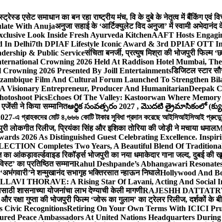
ेस्ड एसेट समाधान का बन रहा राष्ट्रीय मंच, वि के दुबे के नेतृत्व में बैंकिंग एवं 
late With Anuja
अनुजा सहाई के ‘आर्टिक्युलेट विद अनुजा’ में स्वामी अभेदान
Exclusive Look Inside Fresh Ayurveda Kitchen
AAFT Hosts Engagi
 In Delhi
7th DPIAF Lifestyle Iconic Award & 3rd DPIAF OTT Inf
adership & Public Service
संचिता बनर्जी, प्रत्युष मिश्रा की भोजपुरी फिल्म ‘
nternational Crowning 2026 Held At Raddison Hotel Mumbai, The 
 Crowning 2026 Presented By Joill Entertainments
डिजिटल स्टार सौरभ 
ambique Film And Cultural Forum Launched To Strengthen Bilat
A Visionary Entrepreneur, Producer And Humanitarian
Deepak C
hotoshoot Pics
Echoes Of The Valley: Kastoorwan Where Memory 
एजेंसी ने किया सम्मानित
ఆర్థిక సంవత్సరం 2027 , మొదటి త్రైమాసికంలో (క్యు
-এ গ্রাহকদের মোট ৪,৬৬৬ কোটি টাকার সুবিধা প্রদান করেছে আইসিআইসিআই প্রুডেন্সিয়া
पुरी लोकगीत रिलीज, प्रियंका सिंह और इशिका तोरिया की जोड़ी ने मचाया धमाल
M
ards 2026 As Distinguished Guest Celebrating Excellence. Inspir
ECTION Completes Two Years, A Beautiful Blend Of Traditiona
ूज का आंकड़ा
वर्ल्डवाइड रिकॉर्ड्स भोजपुरी का नया धमाकेदार गाना जल्द, दुबई की ख
विस्ट’ का प्रतिष्ठित सम्मान
Rahul Deshpande’s Abhangawari Resonate
या ‘अभंगवारी’ने शन्मुखानंद सभागृह भक्तिरसात न्हाऊन निघाले
Hollywood And Bo
LLAVI THORAVE: A Rising Star Of Lavani, Acting And Social I
ासाठी शासनाच्या योजनांचा लाभ देण्याची केली मागणी
RAJESHH DATTATRYA B
ंह और रक्षा गुप्ता की भोजपुरी फिल्म ‘जोरू का गुलाम’ का ट्रेलर रिलीज, दर्शकों के
s Civic Recognitions
Retiring On Your Own Terms With ICICI Pru 
ured Peace Ambassadors At United Nations Headquarters During