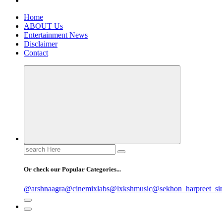
Home
ABOUT Us
Entertainment News
Disclaimer
Contact
Search
for:
Or check our Popular Categories...
@arshnaagra
@cinemixlabs
@lxkshmusic
@sekhon_harpreet_si