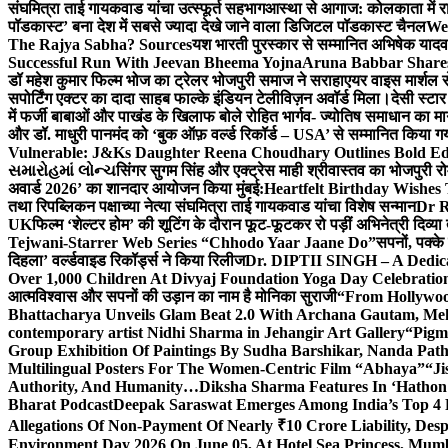
संघमित्रा ताई गायकवाड यांचा उत्स्फूर्त सहभाग
आस्था से आगाज: कोलकाता में राजन
पॉडकास्ट’ बना देश में सबसे ज्यादा देखे जाने वाला डिजिटल पॉडकास्ट चैनल
We
The Rajya Sabha? Sources
यश भारती पुरस्कार से सम्मानित अभिषेक यादव 
Successful Run With Jeevan Bheema Yojna
Aruna Babbar Share
डॉ महेश कुमार फिल्म भोज का ट्रेलर भोजपुरी समाज ने सराहा
एयर वाइस मार्शल स
सपोर्टिंग एक्टर का दादा साहब फाल्के इंडियन टेलीविज़न अवॉर्ड मिला।
देसी स्टा
में फर्जी बाबाओं और पाखंड के खिलाफ बोले रोहित भार्गव- ज्योतिष समाधान का मार्
और डॉ. माधुरी पानमंद को ‘बुक ऑफ़ वर्ल्ड रिकॉर्ड – USA’ से सम्मानित किया 
Vulnerable: J&Ks Daughter Reena Choudhary Outlines Bold Ed
સમારોહમાં લોન્ચ
सिंगर सुगम सिंह और एक्ट्रेस माही श्रीवास्तव का भोजपुरी रो
अवार्ड 2026’ का शानदार आयोजन किया मुंबई:
Heartfelt Birthday Wishes
तथा रिपब्लिकन पक्षाच्या नेत्या संघमित्रा ताई गायकवाड यांचा विशेष सन्मान
Dr R
UK
फिल्म ‘शेल्टर होम’ की शूटिंग के दौरान फूट-फूटकर रो पड़ीं अभिनेत्री दिव्या
Tejwani-Starrer Web Series “Chhodo Yaar Jaane Do”
सपनों, पक्के
दिहला’ वर्ल्डवाइड रिकॉर्ड्स ने किया रिलीज
Dr. DIPTII SINGH – A Dedicate
Over 1,000 Children At Divyaj Foundation Yoga Day Celebrati
आत्मविश्वास और सपनों की उड़ान का नाम है मोनिका सुराजी
“From Hollywood
Bhattacharya Unveils Glam Beat 2.0 With Archana Gautam, M
contemporary artist Nidhi Sharma in Jehangir Art Gallery
“Pigm
Group Exhibition Of Paintings By Sudha Barshikar, Nanda Patha
Multilingual Posters For The Women-Centric Film “Abhaya”
“Ji
Authority, And Humanity…
Diksha Sharma Features In ‘Hathon
Bharat Podcast
Deepak Saraswat Emerges Among India’s Top 4 P
Allegations Of Non-Payment Of Nearly ₹10 Crore Liability, De
Environment Day 2026 On June 05, At Hotel Sea Princess,