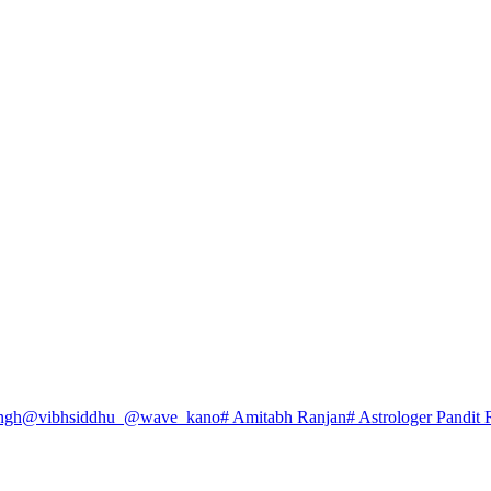
ngh
@vibhsiddhu_
@wave_kano
# Amitabh Ranjan
# Astrologer Pandit 