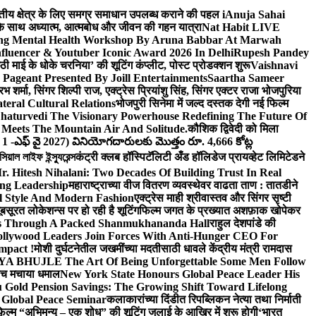
वित्तीय क्षेत्र के लिए समग्र समाधान उपलब्ध कराने की पहल i
Anuja Sahai
ंद के साथ अध्यात्म, आत्मबोध और जीवन की गहन यात्रा
Nat Habit LIVE
ng Mental Health Workshop By Aruna Babbar At Marwah
luencer & Youtuber Iconic Award 2026 In Delhi
Rupesh Pandey
छठी माई के धोके चरनिया’ की शूटिंग कंप्लीट, पोस्ट प्रोडक्शन शुरू
Vaishnavi
Pageant Presented By Joill Entertainments
Saartha Sameer
शर्मा, सिंगर शिल्पी राज, एक्ट्रेस प्रियांशु सिंह, सिंगर एक्टर राजा भोजपुरिया
eral Cultural Relations
भोजपुरी सिनेमा में जल्द दस्तक देगी नई फिल्म
haturvedi The Visionary Powerhouse Redefining The Future Of
Meets The Mountain Air And Solitude.
कौशिक द्विवेदी को मिला
 1 -ఎఫ్ వై 2027) వినియోగదారులకు మొత్తం రూ. 4,666 కోట్ల
ল লাইফ ইন্স্যুরেন্স
कंट्री क्लब हॉस्पिटॅलिटी अँड हॉलिडेज प्रायव्हेट लिमिटेडने
r. Hitesh Nihalani: Two Decades Of Building Trust In Real
ing Leadership
महाराष्ट्राच्या वीज वितरण व्यवस्थेवर वाढता ताण : तातडीने
l Style And Modern Fashion
एक्ट्रेस माही श्रीवास्तव और सिंगर सृष्टी
ूबसूरत लोकेशन्स पर हो रही है शूटिंग
फिल्म जगत के प्रख्यात अशफ़ाक खोपेकर
s Through A Packed Shanmukhananda Hall
राहुल देशपांडे की
llywood Leaders Join Forces With Anti-Hunger CEO For
mpact !
मोशी दुर्घटनेतील जखमींच्या मदतीसाठी धावले केंद्रीय मंत्री रामदास
HUJLE The Art Of Being Unforgettable Some Men Follow
 बीच मचाया धमाल
New York State Honours Global Peace Leader His
Gold Pension Savings: The Growing Shift Toward Lifelong
 Global Peace Seminar
कलाकारांच्या दिंडीत रिपब्लिकन नेत्या तथा निर्माती
़िल्म “अभिमन्यु – एक शोध” की शूटिंग जुलाई के आखिर में शुरू होगी
‘भारत