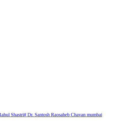
Rahul Shastri
# Dr. Santosh Raosaheb Chavan mumbai