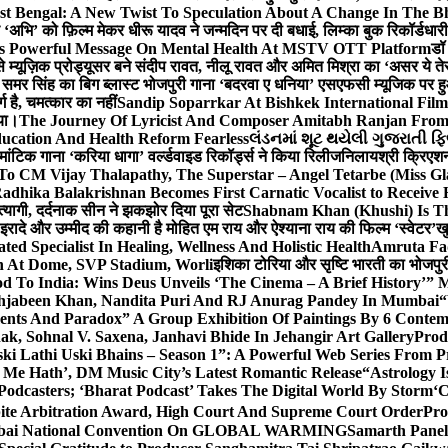
st Bengal: A New Twist To Speculation About A Change In The B
‘अभि’ को फ़िल्म मेकर धीरू यादव ने जन्मदिन पर दी बधाई, लिम्का बुक रिकॉर्डधार
s Powerful Message On Mental Health At MSTV OTT Platform
डॉ
े म्यूज़िक प्रोड्यूसर बने संदीप रावत, नीलू रावत और अमित मिश्रा का ‘असर ये त
र समर सिंह का बिग ब्लास्ट भोजपुरी गाना ‘बदरवा ए धनिया’ एसएफसी म्यूजिक पर
ग है, चमत्कार का नहीं
Sandip Soparrkar At Bishkek International Film
गया।
The Journey Of Lyricist And Composer Amitabh Ranjan From 
ucation And Health Reform Fearless
લંડનમાં શૂટ થયેલી ગુજરાતી ફિ
मांटिक गाना ‘करिया धागा’ वर्ल्डवाइड रिकॉर्ड्स ने किया रिलीज
निलायश्री क्रिएशन्
 To CM Vijay Thalapathy, The Superstar – Angel Tetarbe (Miss G
adhika Balakrishnan Becomes First Carnatic Vocalist to Receive
 त्यागी, दर्दनाक सीन ने झकझोर दिया पूरा सेट
Shabnam Khan (Khushi) Is Th
 इरादे और उम्मीद की कहानी है मोहित एम राय और ऐश्याना राय की फिल्म ‘स्वेटर’
खु
d Specialist In Healing, Wellness And Holistic Health
Amruta Fad
on At Dome, SVP Stadium, Worli
इशिका टोरिया और सृष्टि भारती का भोजपुर
 To India: Wins Deus Unveils ‘The Cinema – A Brief History’” 
ehjabeen Khan, Nandita Puri And RJ Anurag Pandey In Mumbai
“
ents And Paradox” A Group Exhibition Of Paintings By 6 Contemp
k, Sohnal V. Saxena, Janhavi Bhide In Jehangir Art Gallery
Prod
ski Lathi Uski Bhains – Season 1”: A Powerful Web Series From
 Me Hath’, DM Music City’s Latest Romantic Release
“Astrology I
odcasters; ‘Bharat Podcast’ Takes The Digital World By Storm
‘C
spite Arbitration Award, High Court And Supreme Court Order
Pro
 Mumbai National Convention On GLOBAL WARMING
Samarth Panel 