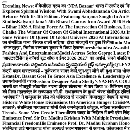
Trending News:
वीकेडीएल ग्रुप का ‘NPA Bazaar’ भारत में एनपीए एवं डिस्ट्र
Explores Spiritual Wisdom With Swami Abhedananda On Articu
Returns With Its 4th Edition, Featuring Sanjana Sanghi In An 
Studios
Kalyanji Jana’s 5th Bharat Gaurav Icon Award 2026 Held
– Bihar 2026 A Rising Force At The Intersection Of Business, Le
Chalke The Winner Of Queen Of Global International 2026 At I
Gore Winner Of Queen Of Global Universe 2026 At International
का रोमांटिक गाना ‘सिल्क वाली सड़िया’ होडा भोजपुरी पर हुआ रिलीज
Indo Moz
‘मंगलसूत्र’, निर्माता रत्नाकर कुमार ने किया ऐलान
Sureshchandra Awasthi 
Fashion And Entertainment
Model Actress Sofee George Latest P
‘आउटस्टैंडिंग ई-कॉमर्स शूट ऑफ द ईयर 2026-2027’ का अवॉर्ड, सपने मॉडलिंग 
ప్రయోజనాలను చెల్లించిన ఐసిఐసిఐ ప్రుడెన్షియల్ లైఫ్ ఇన్సూరెన్స్
Q1-FY2027
कंट्री क्लब मास्टरकार्ड – तुर्कस्तान सादर केले.
जुग-जुग जीने की दुआ वाला भोज
Estate
Dr. Basant Goel To Grace Asia Excellence & Leadership Aw
उपाययोजनांची गरज
Fashion Designer Aisha Shetty’s YASHNA COLL
भारती का भोजपुरी लोकगीत ‘गवना वीएस खेलवना’ ने पार किया 10 मिलियन व्य
को मिला महाराष्ट्र के राज्यपाल सी.पी. राधाकृष्णन के हाथों ‘बेस्ट बॉलीवुड एक्टि
‘अभंगवारी’ ने शन्मुखानंद हॉल को भक्तिरस से सराबोर किया
राहुल देशपांडे यांच्
Historic White House Discussions On American Hunger Crisis
PA
आठवले; संघमित्रा गायकवाड यांनी केले जननेतृत्वाचे कौतुक, महिला सक्षमीकरण
Trends. Some Men Create Them
विजय यादव के निर्देशन में बनी प्रेम सि
Eminence Prof. Sir Dr. Madhu Krishan With Multiple Prestigiou
Financial Freedom
His Eminence Prof. Dr. Madhu Krishan Hono
संघमित्रा ताई गायकवाड यांचा उत्स्फूर्त सहभाग
आस्था से आगाज: कोलकाता में राजन