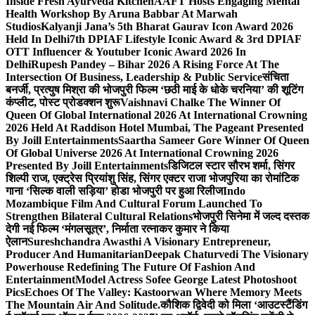
Inside Fresh Ayurveda Kitchen
AAFT Hosts Engaging Mental
Health Workshop By Aruna Babbar At Marwah
Studios
Kalyanji Jana’s 5th Bharat Gaurav Icon Award 2026
Held In Delhi
7th DPIAF Lifestyle Iconic Award & 3rd DPIAF
OTT Influencer & Youtuber Iconic Award 2026 In
Delhi
Rupesh Pandey – Bihar 2026 A Rising Force At The
Intersection Of Business, Leadership & Public Service
संचिता
बनर्जी, प्रत्युष मिश्रा की भोजपुरी फिल्म ‘छठी माई के धोके चरनिया’ की शूटिंग
कंप्लीट, पोस्ट प्रोडक्शन शुरू
Vaishnavi Chalke The Winner Of
Queen Of Global International 2026 At International Crowning
2026 Held At Raddison Hotel Mumbai, The Pageant Presented
By Joill Entertainments
Saartha Sameer Gore Winner Of Queen
Of Global Universe 2026 At International Crowning 2026
Presented By Joill Entertainments
डिजिटल स्टार सौरभ शर्मा, सिंगर
शिल्पी राज, एक्ट्रेस प्रियांशु सिंह, सिंगर एक्टर राजा भोजपुरिया का रोमांटिक
गाना ‘सिल्क वाली सड़िया’ होडा भोजपुरी पर हुआ रिलीज
Indo
Mozambique Film And Cultural Forum Launched To
Strengthen Bilateral Cultural Relations
भोजपुरी सिनेमा में जल्द दस्तक
देगी नई फिल्म ‘मंगलसूत्र’, निर्माता रत्नाकर कुमार ने किया
ऐलान
Sureshchandra Awasthi A Visionary Entrepreneur,
Producer And Humanitarian
Deepak Chaturvedi The Visionary
Powerhouse Redefining The Future Of Fashion And
Entertainment
Model Actress Sofee George Latest Photoshoot
Pics
Echoes Of The Valley: Kastoorwan Where Memory Meets
The Mountain Air And Solitude.
कौशिक द्विवेदी को मिला ‘आउटस्टैंडिंग