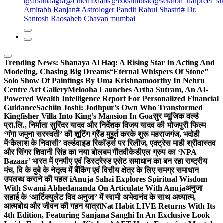
@arshnaagra
@cinemixlabs
@lxkshmusic
@sekhon_harpreet_si
Amitabh Ranjan
# Astrologer Pandit Rahul Shastri
# Dr.
Santosh Raosaheb Chavan mumbai
Trending News:
Shanaya Al Haq: A Rising Star In Acting And
Modeling, Chasing Big Dreams
“Eternal Whispers Of Stone”
Solo Show Of Paintings By Uma Krishnamoorthy In Nehru
Centre Art Gallery
Melooha Launches Artha Sutram, An AI-
Powered Wealth Intelligence Report For Personalized Financial
Guidance
Sachiin Joshi: Jodhpur’s Own Who Transformed
Kingfisher Villa Into King’s Mansion In Goa
सुर म्यूजिक वर्ल्ड
प्रा.लि., निर्माता सुरिंदर यादव और निर्देशक विजय यादव की भोजपुरी फिल्म
‘गंगा जमुना सरस्वती’ की शूटिंग ग्रैंड मुहूर्त करके शुरू महराजगंज, भदोही
में
‘कैलाश के निवासी’ वर्ल्डवाइड रिकॉर्ड्स पर रिलीज, एक्ट्रेस माही श्रीवास्तव
और सिंगर शिवानी सिंह का नया बोलबम गीत
वीकेडीएल ग्रुप का ‘NPA
Bazaar’ भारत में एनपीए एवं डिस्ट्रेस्ड एसेट समाधान का बन रहा राष्ट्रीय
मंच, वि के दुबे के नेतृत्व में बैंकिंग एवं वित्तीय क्षेत्र के लिए समग्र समाधान
उपलब्ध कराने की पहल i
Anuja Sahai Explores Spiritual Wisdom
With Swami Abhedananda On Articulate With Anuja
अनुजा
सहाई के ‘आर्टिक्युलेट विद अनुजा’ में स्वामी अभेदानंद के साथ अध्यात्म,
आत्मबोध और जीवन की गहन यात्रा
Nat Habit LIVE Returns With Its
4th Edition, Featuring Sanjana Sanghi In An Exclusive Look