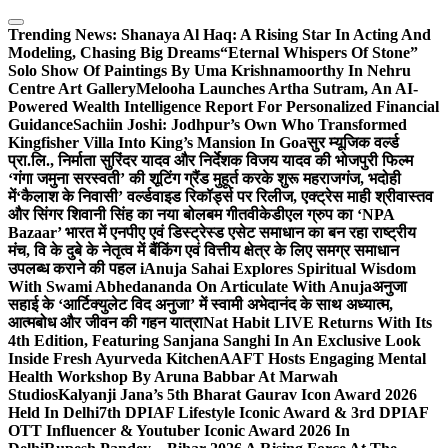
Skip
to
Trending News:
Shanaya Al Haq: A Rising Star In Acting And
content
Modeling, Chasing Big Dreams
“Eternal Whispers Of Stone”
Solo Show Of Paintings By Uma Krishnamoorthy In Nehru
Centre Art Gallery
Melooha Launches Artha Sutram, An AI-
Powered Wealth Intelligence Report For Personalized Financial
Guidance
Sachiin Joshi: Jodhpur’s Own Who Transformed
Kingfisher Villa Into King’s Mansion In Goa
सुर म्यूजिक वर्ल्ड
प्रा.लि., निर्माता सुरिंदर यादव और निर्देशक विजय यादव की भोजपुरी फिल्म
‘गंगा जमुना सरस्वती’ की शूटिंग ग्रैंड मुहूर्त करके शुरू महराजगंज, भदोही
में
‘कैलाश के निवासी’ वर्ल्डवाइड रिकॉर्ड्स पर रिलीज, एक्ट्रेस माही श्रीवास्तव
और सिंगर शिवानी सिंह का नया बोलबम गीत
वीकेडीएल ग्रुप का ‘NPA
Bazaar’ भारत में एनपीए एवं डिस्ट्रेस्ड एसेट समाधान का बन रहा राष्ट्रीय
मंच, वि के दुबे के नेतृत्व में बैंकिंग एवं वित्तीय क्षेत्र के लिए समग्र समाधान
उपलब्ध कराने की पहल i
Anuja Sahai Explores Spiritual Wisdom
With Swami Abhedananda On Articulate With Anuja
अनुजा
सहाई के ‘आर्टिक्युलेट विद अनुजा’ में स्वामी अभेदानंद के साथ अध्यात्म,
आत्मबोध और जीवन की गहन यात्रा
Nat Habit LIVE Returns With Its
4th Edition, Featuring Sanjana Sanghi In An Exclusive Look
Inside Fresh Ayurveda Kitchen
AAFT Hosts Engaging Mental
Health Workshop By Aruna Babbar At Marwah
Studios
Kalyanji Jana’s 5th Bharat Gaurav Icon Award 2026
Held In Delhi
7th DPIAF Lifestyle Iconic Award & 3rd DPIAF
OTT Influencer & Youtuber Iconic Award 2026 In