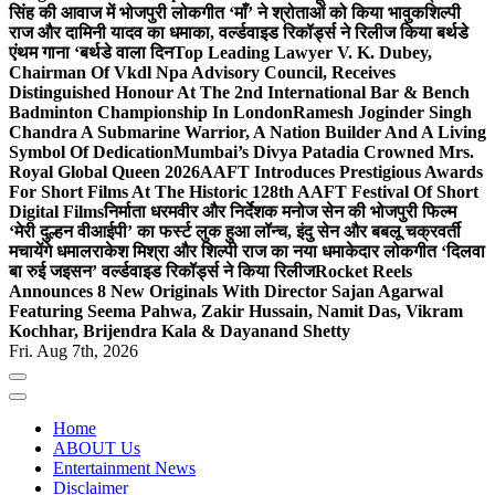
सिंह की आवाज में भोजपुरी लोकगीत ‘माँ’ ने श्रोताओं को किया भावुक
शिल्पी
राज और दामिनी यादव का धमाका, वर्ल्डवाइड रिकॉर्ड्स ने रिलीज किया बर्थडे
एंथम गाना ‘बर्थडे वाला दिन
Top Leading Lawyer V. K. Dubey,
Chairman Of Vkdl Npa Advisory Council, Receives
Distinguished Honour At The 2nd International Bar & Bench
Badminton Championship In London
Ramesh Joginder Singh
Chandra A Submarine Warrior, A Nation Builder And A Living
Symbol Of Dedication
Mumbai’s Divya Patadia Crowned Mrs.
Royal Global Queen 2026
AAFT Introduces Prestigious Awards
For Short Films At The Historic 128th AAFT Festival Of Short
Digital Films
निर्माता धरमवीर और निर्देशक मनोज सेन की भोजपुरी फिल्म
‘मेरी दुल्हन वीआईपी’ का फर्स्ट लुक हुआ लॉन्च, इंदु सेन और बबलू चक्रवर्ती
मचायेंगे धमाल
राकेश मिश्रा और शिल्पी राज का नया धमाकेदार लोकगीत ‘दिलवा
बा रुई जइसन’ वर्ल्डवाइड रिकॉर्ड्स ने किया रिलीज
Rocket Reels
Announces 8 New Originals With Director Sajan Agarwal
Featuring Seema Pahwa, Zakir Hussain, Namit Das, Vikram
Kochhar, Brijendra Kala & Dayanand Shetty
Fri. Aug 7th, 2026
Home
ABOUT Us
Entertainment News
Disclaimer