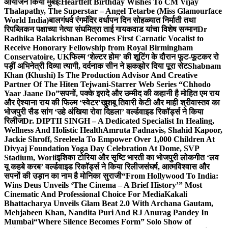
आयोजन किया मुंबई:
Heartfelt Birthday Wishes To CM Vijay
Thalapathy, The Superstar – Angel Tetarbe (Miss Glamourface
World India)
बालगंधर्व रंगमंदिर वर्धापन दिन सोहळ्यात निर्माती तथा
रिपब्लिकन पक्षाच्या नेत्या संघमित्रा ताई गायकवाड यांचा विशेष सन्मान
Dr
Radhika Balakrishnan Becomes First Carnatic Vocalist to
Receive Honorary Fellowship from Royal Birmingham
Conservatoire, UK
फिल्म ‘शेल्टर होम’ की शूटिंग के दौरान फूट-फूटकर रो
पड़ीं अभिनेत्री दिव्या त्यागी, दर्दनाक सीन ने झकझोर दिया पूरा सेट
Shabnam
Khan (Khushi) Is The Production Advisor And Creative
Partner Of The Hiten Tejwani-Starrer Web Series “Chhodo
Yaar Jaane Do”
सपनों, पक्के इरादे और उम्मीद की कहानी है मोहित एम राय
और ऐश्याना राय की फिल्म ‘स्वेटर’
खुशबू तिवारी केटी और माही श्रीवास्तव का
भोजपुरी सैड सांग ‘उहे अंखिया रोवा दिहला’ वर्ल्डवाइड रिकॉर्ड्स ने किया
रिलीज
Dr. DIPTII SINGH – A Dedicated Specialist In Healing,
Wellness And Holistic Health
Amruta Fadnavis, Shahid Kapoor,
Jackie Shroff, Sreeleela To Empower Over 1,000 Children At
Divyaj Foundation Yoga Day Celebration At Dome, SVP
Stadium, Worli
इशिका टोरिया और सृष्टि भारती का भोजपुरी लोकगीत ‘लव
यू कहबे करब’ वर्ल्डवाइड रिकॉर्ड्स ने किया रिलीज
संघर्ष, आत्मविश्वास और
सपनों की उड़ान का नाम है मोनिका सुराजी
“From Hollywood To India:
Wins Deus Unveils ‘The Cinema – A Brief History’” Most
Cinematic And Professional Choice For Media
Kakali
Bhattacharya Unveils Glam Beat 2.0 With Archana Gautam,
Mehjabeen Khan, Nandita Puri And RJ Anurag Pandey In
Mumbai
“Where Silence Becomes Form” Solo Show of