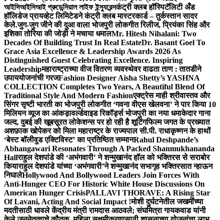
আইসিআইসিআই প্রুডেন্সিয়াল লাইফ ইন্স্যুরেন্স
कंट्री क्लब हॉस्पिटॅलिटी अँड
हॉलिडेज प्रायव्हेट लिमिटेडने कंट्री क्लब मास्टरकार्ड – तुर्कस्तान सादर
केले.
जुग-जुग जीने की दुआ वाला भोजपुरी लोकगीत रिलीज, प्रियंका सिंह और
इशिका तोरिया की जोड़ी ने मचाया धमाल
Mr. Hitesh Nihalani: Two
Decades Of Building Trust In Real Estate
Dr. Basant Goel To
Grace Asia Excellence & Leadership Awards 2026 As
Distinguished Guest Celebrating Excellence. Inspiring
Leadership
महाराष्ट्राच्या वीज वितरण व्यवस्थेवर वाढता ताण : तातडीने
उपाययोजनांची गरज
Fashion Designer Aisha Shetty’s YASHNA
COLLECTION Completes Two Years, A Beautiful Blend Of
Traditional Style And Modern Fashion
एक्ट्रेस माही श्रीवास्तव और
सिंगर सृष्टी भारती का भोजपुरी लोकगीत ‘गवना वीएस खेलवना’ ने पार किया 10
मिलियन व्यूज का आंकड़ा
वर्ल्डवाइड रिकॉर्ड्स भोजपुरी का नया धमाकेदार गाना
जल्द, दुबई की खूबसूरत लोकेशन्स पर हो रही है शूटिंग
फिल्म जगत के प्रख्यात
अशफ़ाक खोपेकर को मिला महाराष्ट्र के राज्यपाल सी.पी. राधाकृष्णन के हाथों
‘बेस्ट बॉलीवुड एक्टिविस्ट’ का प्रतिष्ठित सम्मान
Rahul Deshpande’s
Abhangawari Resonates Through A Packed Shanmukhananda
Hall
राहुल देशपांडे की ‘अभंगवारी’ ने शन्मुखानंद हॉल को भक्तिरस से सराबोर
किया
राहुल देशपांडे यांच्या ‘अभंगवारी’ने शन्मुखानंद सभागृह भक्तिरसात न्हाऊन
निघाले
Hollywood And Bollywood Leaders Join Forces With
Anti-Hunger CEO For Historic White House Discussions On
American Hunger Crisis
PALLAVI THORAVE: A Rising Star
Of Lavani, Acting And Social Impact !
मोशी दुर्घटनेतील जखमींच्या
मदतीसाठी धावले केंद्रीय मंत्री रामदास आठवले; संघमित्रा गायकवाड यांनी
केले जननेतृत्वाचे कौतुक, महिला सक्षमीकरणासाठी शासनाच्या योजनांचा लाभ