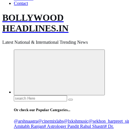
Contact
BOLLYWOOD
HEADLINES.IN
Latest National & International Trending News
Search
for:
Or check our Popular Categories...
@arshnaagra
@cinemixlabs
@lxkshmusic
@sekhon_harpreet_si
Amitabh Ranjan
# Astrologer Pandit Rahul Shastri
# Dr.