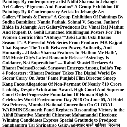
Paintings By contemporary artist Nidhi Sharma in Jehangir
Art Gallery
“Pigments And Paradox” A Group Exhibition Of
Paintings By 6 Contemporary Artists In Jehangir Art
Gallery
“Florals & Forms” A Group Exhibition Of Paintings By
Sudha Barshikar, Nanda Pathak, Sohnal V. Saxena, Janhavi
Bhide In Jehangir Art Gallery
Producers Dr. Vimal Raj Mathur
And Rupesh D. Gohil Launched Multilingual Posters For The
Women-Centric Film “Abhaya”
“Jiski Lathi Uski Bhains –
Season 1”: A Powerful Web Series From Producer MK Rajput
That Exposes The Truth Between Power, Authority, And
Humanity…
Diksha Sharma Features In ‘Hathon Me Hath’,
DM Music City’s Latest Romantic Release
“Astrology Is
Guidance, Not Superstition” — Rahul Shastri Declares At
Bharat Podcast
Deepak Saraswat Emerges Among India’s Top
4 Podcasters; ‘Bharat Podcast’ Takes The Digital World By
Storm
‘Carry On Jatta’ Fame Punjabi Film Director Smeep
Kang Faces Allegations Of Non-Payment Of Nearly ₹10 Crore
Liability, Despite Arbitration Award, High Court And Supreme
Court Order
Progressive Foundation Of Human Rights
Celebrates World Environment Day 2026 On June 05, At Hotel
Sea Princess, Mumbai National Convention On GLOBAL
WARMING
Samarth Panel Registers Resounding Victory in the
Akhil Bharatiya Marathi Chitrapat Mahamandal Elections;
Winning Candidates Express Special Gratitude to Producer
Sanghamitra Tai Shripatrao Gaikwad
मशहूर पार्श्व गायिका प्रियंका