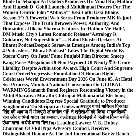
Bhide In Jehangir Art Gallery
Producers Dr. Vimal Raj Mathur
And Rupesh D. Gohil Launched Multilingual Posters For The
Women-Centric Film “Abhaya”
“Jiski Lathi Uski Bhains –
Season 1”: A Powerful Web Series From Producer MK Rajput
That Exposes The Truth Between Power, Authority, And
Humanity…
Diksha Sharma Features In ‘Hathon Me Hath’,
DM Music City’s Latest Romantic Release
“Astrology Is
Guidance, Not Superstition” — Rahul Shastri Declares At
Bharat Podcast
Deepak Saraswat Emerges Among India’s Top
4 Podcasters; ‘Bharat Podcast’ Takes The Digital World By
Storm
‘Carry On Jatta’ Fame Punjabi Film Director Smeep
Kang Faces Allegations Of Non-Payment Of Nearly ₹10 Crore
Liability, Despite Arbitration Award, High Court And Supreme
Court Order
Progressive Foundation Of Human Rights
Celebrates World Environment Day 2026 On June 05, At Hotel
Sea Princess, Mumbai National Convention On GLOBAL
WARMING
Samarth Panel Registers Resounding Victory in the
Akhil Bharatiya Marathi Chitrapat Mahamandal Elections;
Winning Candidates Express Special Gratitude to Producer
Sanghamitra Tai Shripatrao Gaikwad
मशहूर पार्श्व गायिका प्रियंका
सिंह की आवाज में भोजपुरी लोकगीत ‘माँ’ ने श्रोताओं को किया भावुक
शिल्पी
राज और दामिनी यादव का धमाका, वर्ल्डवाइड रिकॉर्ड्स ने रिलीज किया बर्थडे
एंथम गाना ‘बर्थडे वाला दिन
Top Leading Lawyer V. K. Dubey,
Chairman Of Vkdl Npa Advisory Council, Receives
Distinguished Honour At The 2nd International Bar & Bench