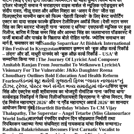
पाटणे (आई ए एस) द्वारा लिखित फिल्मस्टार डॉ महेश कुमार फिल्म भोज का
ट्रेलर भोजपुरी समाज ने सराहा
एयर वाइस मार्शल से म्यूज़िक प्रोड्यूसर बने
संदीप रावत, नीलू रावत और अमित मिश्रा का ‘असर ये तेरा’ जीत रहा
दिल
एक्ट्रेस यास्मीन खान को फिल्म ‘देहाती डिस्को’ के लिए बेस्ट सपोर्टिंग
एक्टर का दादा साहब फाल्के इंडियन टेलीविज़न अवॉर्ड मिला।
देसी स्टार समर
सिंह का बिग ब्लास्ट भोजपुरी गाना ‘बदरवा ए धनिया’ एसएफसी म्यूजिक पर हुआ
रिलीज, बारिश में दिखा समर सिंह और आस्था सिंह का जलवा
भारत पॉडकास्ट में
फर्जी बाबाओं और पाखंड के खिलाफ बोले रोहित भार्गव- ज्योतिष समाधान का
मार्ग है, चमत्कार का नहीं
Sandip Soparrkar At Bishkek International
Film Festival In Kyrgyzstan
बख्तवार कृष्णन को ‘बुक ऑफ़ वर्ल्ड रिकॉर्ड
– लंदन’ और डॉ. माधुरी पानमंद को ‘बुक ऑफ़ वर्ल्ड रिकॉर्ड – USA’ से
सम्मानित किया गया।
The Journey Of Lyricist And Composer
Amitabh Ranjan From Journalist To Welknown Lyricist
A
Visionary For The Vulnerable: J&Ks Daughter Reena
Choudhary Outlines Bold Education And Health Reform
Fearless
લંડનમાં શૂટ થયેલી ગુજરાતી ફિલ્મ “લાયક નાલાયક”નું
ટીઝર, ટ્રેલર, પોસ્ટર અને સંગીત ભવ્ય સમારોહમાં લોન્ચ
सिंगर सुगम
सिंह और एक्ट्रेस माही श्रीवास्तव का भोजपुरी रोमांटिक गाना ‘करिया धागा’
वर्ल्डवाइड रिकॉर्ड्स ने किया रिलीज
निलायश्री क्रिएशन्स ने ‘होप्स मिस्टर, मिस
एंड मिसेज महाराष्ट्र 2026’ और ‘द ग्रैंड महाराष्ट्र अवार्ड 2026’ का शानदार
आयोजन किया मुंबई:
Heartfelt Birthday Wishes To CM Vijay
Thalapathy, The Superstar – Angel Tetarbe (Miss Glamourface
World India)
बालगंधर्व रंगमंदिर वर्धापन दिन सोहळ्यात निर्माती तथा
रिपब्लिकन पक्षाच्या नेत्या संघमित्रा ताई गायकवाड यांचा विशेष सन्मान
Dr
Radhika Balakrishnan Becomes First Carnatic Vocalist to