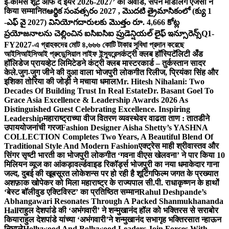
ई-कॉमर्स शूट ऑफ द ईयर 2026-2027’ का अवॉर्ड, सपने मॉडलिंग एजेंसी ने
किया सम्मानित
ఆర్థిక సంవత్సరం 2027 , మొదటి త్రైమాసికంలో (క్యు 1
-ఎఫ్ వై 2027) వినియోగదారులకు మొత్తం రూ. 4,666 కోట్ల
ప్రయోజనాలను చెల్లించిన ఐసిఐసిఐ ప్రుడెన్షియల్ లైఫ్ ఇన్సూరెన్స్
Q1-
FY2027-এ গ্রাহকদের মোট ৪,৬৬৬ কোটি টাকার সুবিধা প্রদান করেছে
আইসিআইসিআই প্রুডেন্সিয়াল লাইফ ইন্স্যুরেন্স
कंट्री क्लब हॉस्पिटॅलिटी अँड
हॉलिडेज प्रायव्हेट लिमिटेडने कंट्री क्लब मास्टरकार्ड – तुर्कस्तान सादर
केले.
जुग-जुग जीने की दुआ वाला भोजपुरी लोकगीत रिलीज, प्रियंका सिंह और
इशिका तोरिया की जोड़ी ने मचाया धमाल
Mr. Hitesh Nihalani: Two
Decades Of Building Trust In Real Estate
Dr. Basant Goel To
Grace Asia Excellence & Leadership Awards 2026 As
Distinguished Guest Celebrating Excellence. Inspiring
Leadership
महाराष्ट्राच्या वीज वितरण व्यवस्थेवर वाढता ताण : तातडीने
उपाययोजनांची गरज
Fashion Designer Aisha Shetty’s YASHNA
COLLECTION Completes Two Years, A Beautiful Blend Of
Traditional Style And Modern Fashion
एक्ट्रेस माही श्रीवास्तव और
सिंगर सृष्टी भारती का भोजपुरी लोकगीत ‘गवना वीएस खेलवना’ ने पार किया 10
मिलियन व्यूज का आंकड़ा
वर्ल्डवाइड रिकॉर्ड्स भोजपुरी का नया धमाकेदार गाना
जल्द, दुबई की खूबसूरत लोकेशन्स पर हो रही है शूटिंग
फिल्म जगत के प्रख्यात
अशफ़ाक खोपेकर को मिला महाराष्ट्र के राज्यपाल सी.पी. राधाकृष्णन के हाथों
‘बेस्ट बॉलीवुड एक्टिविस्ट’ का प्रतिष्ठित सम्मान
Rahul Deshpande’s
Abhangawari Resonates Through A Packed Shanmukhananda
Hall
राहुल देशपांडे की ‘अभंगवारी’ ने शन्मुखानंद हॉल को भक्तिरस से सराबोर
किया
राहुल देशपांडे यांच्या ‘अभंगवारी’ने शन्मुखानंद सभागृह भक्तिरसात न्हाऊन
निघाले
Hollywood And Bollywood Leaders Join Forces With