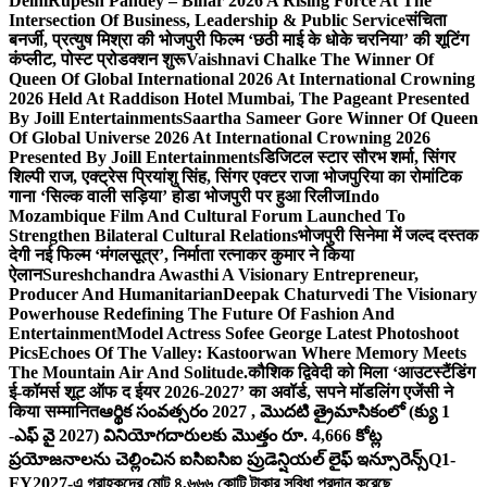
Delhi
Rupesh Pandey – Bihar 2026 A Rising Force At The
Intersection Of Business, Leadership & Public Service
संचिता
बनर्जी, प्रत्युष मिश्रा की भोजपुरी फिल्म ‘छठी माई के धोके चरनिया’ की शूटिंग
कंप्लीट, पोस्ट प्रोडक्शन शुरू
Vaishnavi Chalke The Winner Of
Queen Of Global International 2026 At International Crowning
2026 Held At Raddison Hotel Mumbai, The Pageant Presented
By Joill Entertainments
Saartha Sameer Gore Winner Of Queen
Of Global Universe 2026 At International Crowning 2026
Presented By Joill Entertainments
डिजिटल स्टार सौरभ शर्मा, सिंगर
शिल्पी राज, एक्ट्रेस प्रियांशु सिंह, सिंगर एक्टर राजा भोजपुरिया का रोमांटिक
गाना ‘सिल्क वाली सड़िया’ होडा भोजपुरी पर हुआ रिलीज
Indo
Mozambique Film And Cultural Forum Launched To
Strengthen Bilateral Cultural Relations
भोजपुरी सिनेमा में जल्द दस्तक
देगी नई फिल्म ‘मंगलसूत्र’, निर्माता रत्नाकर कुमार ने किया
ऐलान
Sureshchandra Awasthi A Visionary Entrepreneur,
Producer And Humanitarian
Deepak Chaturvedi The Visionary
Powerhouse Redefining The Future Of Fashion And
Entertainment
Model Actress Sofee George Latest Photoshoot
Pics
Echoes Of The Valley: Kastoorwan Where Memory Meets
The Mountain Air And Solitude.
कौशिक द्विवेदी को मिला ‘आउटस्टैंडिंग
ई-कॉमर्स शूट ऑफ द ईयर 2026-2027’ का अवॉर्ड, सपने मॉडलिंग एजेंसी ने
किया सम्मानित
ఆర్థిక సంవత్సరం 2027 , మొదటి త్రైమాసికంలో (క్యు 1
-ఎఫ్ వై 2027) వినియోగదారులకు మొత్తం రూ. 4,666 కోట్ల
ప్రయోజనాలను చెల్లించిన ఐసిఐసిఐ ప్రుడెన్షియల్ లైఫ్ ఇన్సూరెన్స్
Q1-
FY2027-এ গ্রাহকদের মোট ৪,৬৬৬ কোটি টাকার সুবিধা প্রদান করেছে