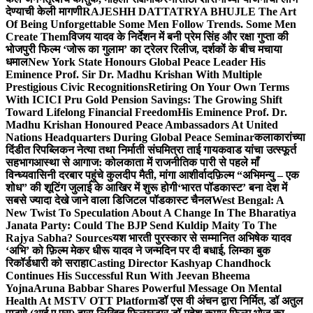
देण्याची केली मागणी
RAJESHH DATTATRYA BHUJLE The Art
Of Being Unforgettable Some Men Follow Trends. Some Men
Create Them
विजय यादव के निर्देशन में बनी प्रेम सिंह और रक्षा गुप्ता की
भोजपुरी फिल्म ‘जोरू का गुलाम’ का ट्रेलर रिलीज, दर्शकों के बीच मचाया
धमाल
New York State Honours Global Peace Leader His
Eminence Prof. Sir Dr. Madhu Krishan With Multiple
Prestigious Civic Recognitions
Retiring On Your Own Terms
With ICICI Pru Gold Pension Savings: The Growing Shift
Toward Lifelong Financial Freedom
His Eminence Prof. Dr.
Madhu Krishan Honoured Peace Ambassadors At United
Nations Headquarters During Global Peace Seminar
कलाकारांच्या
दिंडीत रिपब्लिकन नेत्या तथा निर्माती संघमित्रा ताई गायकवाड यांचा उत्स्फूर्त
सहभाग
आस्था से आगाज: कोलकाता में राजनीतिक पारी से पहले माँ
विन्ध्यवासिनी दरबार पहुंचे कुलदीप मैती, मांगा आशीर्वाद
फ़िल्म “अभिमन्यु – एक
शोध” की शूटिंग जुलाई के आखिर में शुरू होगी
‘भारत पॉडकास्ट’ बना देश में
सबसे ज्यादा देखे जाने वाला डिजिटल पॉडकास्ट चैनल
West Bengal: A
New Twist To Speculation About A Change In The Bharatiya
Janata Party: Could The BJP Send Kuldip Maity To The
Rajya Sabha? Sources
यश भारती पुरस्कार से सम्मानित अभिषेक यादव
‘अभि’ को फ़िल्म मेकर धीरू यादव ने जन्मदिन पर दी बधाई, लिम्का बुक
रिकॉर्डधारी को सराहा
Casting Director Kashyap Chandhock
Continues His Successful Run With Jeevan Bheema
Yojna
Aruna Babbar Shares Powerful Message On Mental
Health At MSTV OTT Platform
डॉ एस वी अंचन द्वारा निर्मित, डॉ अतुल