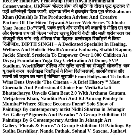
Receive Honorary Fellowship from Royal Birmingham
Conservatoire, UK
फिल्म ‘शेल्टर होम’ की शूटिंग के दौरान फूट-फूटकर रो
पड़ीं अभिनेत्री दिव्या त्यागी, दर्दनाक सीन ने झकझोर दिया पूरा सेट
Shabnam
Khan (Khushi) Is The Production Advisor And Creative
Partner Of The Hiten Tejwani-Starrer Web Series “Chhodo
Yaar Jaane Do”
सपनों, पक्के इरादे और उम्मीद की कहानी है मोहित एम राय
और ऐश्याना राय की फिल्म ‘स्वेटर’
खुशबू तिवारी केटी और माही श्रीवास्तव का
भोजपुरी सैड सांग ‘उहे अंखिया रोवा दिहला’ वर्ल्डवाइड रिकॉर्ड्स ने किया
रिलीज
Dr. DIPTII SINGH – A Dedicated Specialist In Healing,
Wellness And Holistic Health
Amruta Fadnavis, Shahid Kapoor,
Jackie Shroff, Sreeleela To Empower Over 1,000 Children At
Divyaj Foundation Yoga Day Celebration At Dome, SVP
Stadium, Worli
इशिका टोरिया और सृष्टि भारती का भोजपुरी लोकगीत ‘लव
यू कहबे करब’ वर्ल्डवाइड रिकॉर्ड्स ने किया रिलीज
संघर्ष, आत्मविश्वास और
सपनों की उड़ान का नाम है मोनिका सुराजी
“From Hollywood To India:
Wins Deus Unveils ‘The Cinema – A Brief History’” Most
Cinematic And Professional Choice For Media
Kakali
Bhattacharya Unveils Glam Beat 2.0 With Archana Gautam,
Mehjabeen Khan, Nandita Puri And RJ Anurag Pandey In
Mumbai
“Where Silence Becomes Form” Solo Show of
Paintings By contemporary artist Nidhi Sharma in Jehangir
Art Gallery
“Pigments And Paradox” A Group Exhibition Of
Paintings By 6 Contemporary Artists In Jehangir Art
Gallery
“Florals & Forms” A Group Exhibition Of Paintings By
Sudha Barshikar, Nanda Pathak, Sohnal V. Saxena, Janhavi