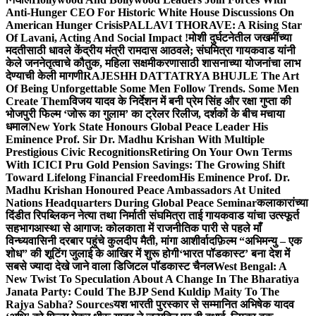
Anti-Hunger CEO For Historic White House Discussions On
American Hunger Crisis
PALLAVI THORAVE: A Rising Star
Of Lavani, Acting And Social Impact !
मोशी दुर्घटनेतील जखमींच्या
मदतीसाठी धावले केंद्रीय मंत्री रामदास आठवले; संघमित्रा गायकवाड यांनी
केले जननेतृत्वाचे कौतुक, महिला सक्षमीकरणासाठी शासनाच्या योजनांचा लाभ
देण्याची केली मागणी
RAJESHH DATTATRYA BHUJLE The Art
Of Being Unforgettable Some Men Follow Trends. Some Men
Create Them
विजय यादव के निर्देशन में बनी प्रेम सिंह और रक्षा गुप्ता की
भोजपुरी फिल्म ‘जोरू का गुलाम’ का ट्रेलर रिलीज, दर्शकों के बीच मचाया
धमाल
New York State Honours Global Peace Leader His
Eminence Prof. Sir Dr. Madhu Krishan With Multiple
Prestigious Civic Recognitions
Retiring On Your Own Terms
With ICICI Pru Gold Pension Savings: The Growing Shift
Toward Lifelong Financial Freedom
His Eminence Prof. Dr.
Madhu Krishan Honoured Peace Ambassadors At United
Nations Headquarters During Global Peace Seminar
कलाकारांच्या
दिंडीत रिपब्लिकन नेत्या तथा निर्माती संघमित्रा ताई गायकवाड यांचा उत्स्फूर्त
सहभाग
आस्था से आगाज: कोलकाता में राजनीतिक पारी से पहले माँ
विन्ध्यवासिनी दरबार पहुंचे कुलदीप मैती, मांगा आशीर्वाद
फ़िल्म “अभिमन्यु – एक
शोध” की शूटिंग जुलाई के आखिर में शुरू होगी
‘भारत पॉडकास्ट’ बना देश में
सबसे ज्यादा देखे जाने वाला डिजिटल पॉडकास्ट चैनल
West Bengal: A
New Twist To Speculation About A Change In The Bharatiya
Janata Party: Could The BJP Send Kuldip Maity To The
Rajya Sabha? Sources
यश भारती पुरस्कार से सम्मानित अभिषेक यादव