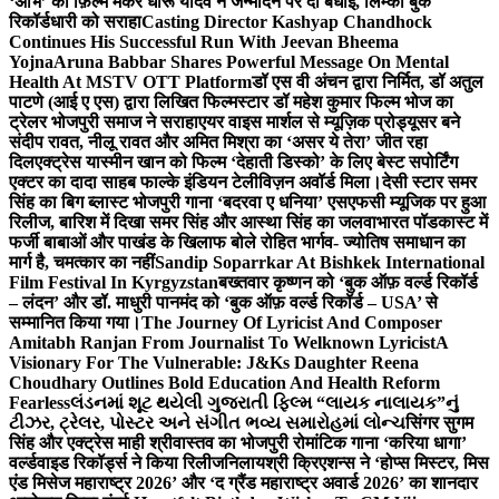
‘अभि’ को फ़िल्म मेकर धीरू यादव ने जन्मदिन पर दी बधाई, लिम्का बुक
रिकॉर्डधारी को सराहा
Casting Director Kashyap Chandhock
Continues His Successful Run With Jeevan Bheema
Yojna
Aruna Babbar Shares Powerful Message On Mental
Health At MSTV OTT Platform
डॉ एस वी अंचन द्वारा निर्मित, डॉ अतुल
पाटणे (आई ए एस) द्वारा लिखित फिल्मस्टार डॉ महेश कुमार फिल्म भोज का
ट्रेलर भोजपुरी समाज ने सराहा
एयर वाइस मार्शल से म्यूज़िक प्रोड्यूसर बने
संदीप रावत, नीलू रावत और अमित मिश्रा का ‘असर ये तेरा’ जीत रहा
दिल
एक्ट्रेस यास्मीन खान को फिल्म ‘देहाती डिस्को’ के लिए बेस्ट सपोर्टिंग
एक्टर का दादा साहब फाल्के इंडियन टेलीविज़न अवॉर्ड मिला।
देसी स्टार समर
सिंह का बिग ब्लास्ट भोजपुरी गाना ‘बदरवा ए धनिया’ एसएफसी म्यूजिक पर हुआ
रिलीज, बारिश में दिखा समर सिंह और आस्था सिंह का जलवा
भारत पॉडकास्ट में
फर्जी बाबाओं और पाखंड के खिलाफ बोले रोहित भार्गव- ज्योतिष समाधान का
मार्ग है, चमत्कार का नहीं
Sandip Soparrkar At Bishkek International
Film Festival In Kyrgyzstan
बख्तवार कृष्णन को ‘बुक ऑफ़ वर्ल्ड रिकॉर्ड
– लंदन’ और डॉ. माधुरी पानमंद को ‘बुक ऑफ़ वर्ल्ड रिकॉर्ड – USA’ से
सम्मानित किया गया।
The Journey Of Lyricist And Composer
Amitabh Ranjan From Journalist To Welknown Lyricist
A
Visionary For The Vulnerable: J&Ks Daughter Reena
Choudhary Outlines Bold Education And Health Reform
Fearless
લંડનમાં શૂટ થયેલી ગુજરાતી ફિલ્મ “લાયક નાલાયક”નું
ટીઝર, ટ્રેલર, પોસ્ટર અને સંગીત ભવ્ય સમારોહમાં લોન્ચ
सिंगर सुगम
सिंह और एक्ट्रेस माही श्रीवास्तव का भोजपुरी रोमांटिक गाना ‘करिया धागा’
वर्ल्डवाइड रिकॉर्ड्स ने किया रिलीज
निलायश्री क्रिएशन्स ने ‘होप्स मिस्टर, मिस
एंड मिसेज महाराष्ट्र 2026’ और ‘द ग्रैंड महाराष्ट्र अवार्ड 2026’ का शानदार