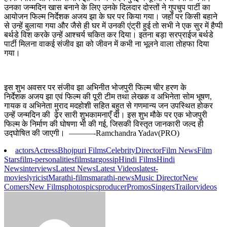
उनका जन्मदिन खास बनाने के लिए उनके दिलदार दोस्तों ने गुपचुप पार्टी का
आयोजन फिल्म निर्देशक अजय झा के घर पर किया गया। जहाँ पर किसी बहाने
से उन्हें बुलाया गया और जैसे ही घर में उनकी एंट्री हुई तो सभी ने एक सुर में हैप्पी
बर्थडे विश करके उन्हें आश्चर्य चकित कर दिया। इतना बड़ा सरप्राईज बर्थडे
पार्टी मिलना वाकई संजीव झा को जीवन में कभी ना भूलने वाला तोहफा दिया
गया।
इस शुभ अवसर पर संजीव झा अभिनीत भोजपुरी फिल्म चीर हरण के
निर्देशक अजय झा एवं फिल्म की पूरी टीम तथा लेखक व अभिनेता सोम भूषण,
गायक व अभिनेता मुराद मदहोशी सहित बहुत से गणमान्य जन उपस्थित होकर
उन्हें जन्मदिन की ढ़ेर सारी शुभकामनाएँ दी। इस शुभ मौके पर एक भोजपुरी
फिल्म के निर्माण की घोषणा भी की गई, जिसकी विस्तृत जानकारी जल्द ही
उद्घोषित की जाएगी। ———-Ramchandra Yadav(PRO)
actors
Actress
Bhojpuri Films
Celebrity
Director
Film News
Film
Stars
film-personalities
filmstar
gossip
Hindi Films
Hindi
News
interviews
Latest News
Latest Videos
latest-
movies
lyricist
Marathi-films
marathi-news
Music Director
New
Comers
New Films
photos
pics
producer
Promos
Singers
Trailor
videos