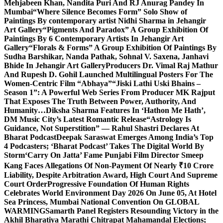
Mehjabeen Khan, Nandita Puri And RJ Anurag Pandey In
Mumbai
“Where Silence Becomes Form” Solo Show of
Paintings By contemporary artist Nidhi Sharma in Jehangir
Art Gallery
“Pigments And Paradox” A Group Exhibition Of
Paintings By 6 Contemporary Artists In Jehangir Art
Gallery
“Florals & Forms” A Group Exhibition Of Paintings By
Sudha Barshikar, Nanda Pathak, Sohnal V. Saxena, Janhavi
Bhide In Jehangir Art Gallery
Producers Dr. Vimal Raj Mathur
And Rupesh D. Gohil Launched Multilingual Posters For The
Women-Centric Film “Abhaya”
“Jiski Lathi Uski Bhains –
Season 1”: A Powerful Web Series From Producer MK Rajput
That Exposes The Truth Between Power, Authority, And
Humanity…
Diksha Sharma Features In ‘Hathon Me Hath’,
DM Music City’s Latest Romantic Release
“Astrology Is
Guidance, Not Superstition” — Rahul Shastri Declares At
Bharat Podcast
Deepak Saraswat Emerges Among India’s Top
4 Podcasters; ‘Bharat Podcast’ Takes The Digital World By
Storm
‘Carry On Jatta’ Fame Punjabi Film Director Smeep
Kang Faces Allegations Of Non-Payment Of Nearly ₹10 Crore
Liability, Despite Arbitration Award, High Court And Supreme
Court Order
Progressive Foundation Of Human Rights
Celebrates World Environment Day 2026 On June 05, At Hotel
Sea Princess, Mumbai National Convention On GLOBAL
WARMING
Samarth Panel Registers Resounding Victory in the
Akhil Bharatiya Marathi Chitrapat Mahamandal Elections;