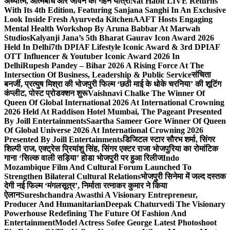
अध्यात्म, आत्मबोध और जीवन की गहन यात्रा
Nat Habit LIVE Returns
With Its 4th Edition, Featuring Sanjana Sanghi In An Exclusive
Look Inside Fresh Ayurveda Kitchen
AAFT Hosts Engaging
Mental Health Workshop By Aruna Babbar At Marwah
Studios
Kalyanji Jana’s 5th Bharat Gaurav Icon Award 2026
Held In Delhi
7th DPIAF Lifestyle Iconic Award & 3rd DPIAF
OTT Influencer & Youtuber Iconic Award 2026 In
Delhi
Rupesh Pandey – Bihar 2026 A Rising Force At The
Intersection Of Business, Leadership & Public Service
संचिता
बनर्जी, प्रत्युष मिश्रा की भोजपुरी फिल्म ‘छठी माई के धोके चरनिया’ की शूटिंग
कंप्लीट, पोस्ट प्रोडक्शन शुरू
Vaishnavi Chalke The Winner Of
Queen Of Global International 2026 At International Crowning
2026 Held At Raddison Hotel Mumbai, The Pageant Presented
By Joill Entertainments
Saartha Sameer Gore Winner Of Queen
Of Global Universe 2026 At International Crowning 2026
Presented By Joill Entertainments
डिजिटल स्टार सौरभ शर्मा, सिंगर
शिल्पी राज, एक्ट्रेस प्रियांशु सिंह, सिंगर एक्टर राजा भोजपुरिया का रोमांटिक
गाना ‘सिल्क वाली सड़िया’ होडा भोजपुरी पर हुआ रिलीज
Indo
Mozambique Film And Cultural Forum Launched To
Strengthen Bilateral Cultural Relations
भोजपुरी सिनेमा में जल्द दस्तक
देगी नई फिल्म ‘मंगलसूत्र’, निर्माता रत्नाकर कुमार ने किया
ऐलान
Sureshchandra Awasthi A Visionary Entrepreneur,
Producer And Humanitarian
Deepak Chaturvedi The Visionary
Powerhouse Redefining The Future Of Fashion And
Entertainment
Model Actress Sofee George Latest Photoshoot