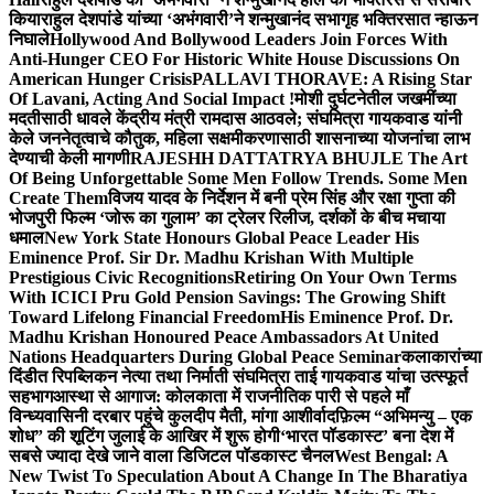
किया
राहुल देशपांडे यांच्या ‘अभंगवारी’ने शन्मुखानंद सभागृह भक्तिरसात न्हाऊन
निघाले
Hollywood And Bollywood Leaders Join Forces With
Anti-Hunger CEO For Historic White House Discussions On
American Hunger Crisis
PALLAVI THORAVE: A Rising Star
Of Lavani, Acting And Social Impact !
मोशी दुर्घटनेतील जखमींच्या
मदतीसाठी धावले केंद्रीय मंत्री रामदास आठवले; संघमित्रा गायकवाड यांनी
केले जननेतृत्वाचे कौतुक, महिला सक्षमीकरणासाठी शासनाच्या योजनांचा लाभ
देण्याची केली मागणी
RAJESHH DATTATRYA BHUJLE The Art
Of Being Unforgettable Some Men Follow Trends. Some Men
Create Them
विजय यादव के निर्देशन में बनी प्रेम सिंह और रक्षा गुप्ता की
भोजपुरी फिल्म ‘जोरू का गुलाम’ का ट्रेलर रिलीज, दर्शकों के बीच मचाया
धमाल
New York State Honours Global Peace Leader His
Eminence Prof. Sir Dr. Madhu Krishan With Multiple
Prestigious Civic Recognitions
Retiring On Your Own Terms
With ICICI Pru Gold Pension Savings: The Growing Shift
Toward Lifelong Financial Freedom
His Eminence Prof. Dr.
Madhu Krishan Honoured Peace Ambassadors At United
Nations Headquarters During Global Peace Seminar
कलाकारांच्या
दिंडीत रिपब्लिकन नेत्या तथा निर्माती संघमित्रा ताई गायकवाड यांचा उत्स्फूर्त
सहभाग
आस्था से आगाज: कोलकाता में राजनीतिक पारी से पहले माँ
विन्ध्यवासिनी दरबार पहुंचे कुलदीप मैती, मांगा आशीर्वाद
फ़िल्म “अभिमन्यु – एक
शोध” की शूटिंग जुलाई के आखिर में शुरू होगी
‘भारत पॉडकास्ट’ बना देश में
सबसे ज्यादा देखे जाने वाला डिजिटल पॉडकास्ट चैनल
West Bengal: A
New Twist To Speculation About A Change In The Bharatiya