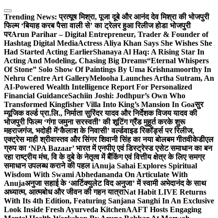
Skip
to
Trending News:
प्रत्यूष मिश्रा, पूजा दूबे और आनंद देव मिश्रा की भोजपुरी
content
फिल्म ‘बियाह करब पैसा वाली से’ का ट्रेलर हुआ रिलीज होडा भोजपुरी
पर
Arun Parihar – Digital Entrepreneur, Trader & Founder of
Hashtag Digital Media
Actress Aliya Khan Says She Wishes She
Had Started Acting Earlier
Shanaya Al Haq: A Rising Star In
Acting And Modeling, Chasing Big Dreams
“Eternal Whispers
Of Stone” Solo Show Of Paintings By Uma Krishnamoorthy In
Nehru Centre Art Gallery
Melooha Launches Artha Sutram, An
AI-Powered Wealth Intelligence Report For Personalized
Financial Guidance
Sachiin Joshi: Jodhpur’s Own Who
Transformed Kingfisher Villa Into King’s Mansion In Goa
सुर
म्यूजिक वर्ल्ड प्रा.लि., निर्माता सुरिंदर यादव और निर्देशक विजय यादव की
भोजपुरी फिल्म ‘गंगा जमुना सरस्वती’ की शूटिंग ग्रैंड मुहूर्त करके शुरू
महराजगंज, भदोही में
‘कैलाश के निवासी’ वर्ल्डवाइड रिकॉर्ड्स पर रिलीज,
एक्ट्रेस माही श्रीवास्तव और सिंगर शिवानी सिंह का नया बोलबम गीत
वीकेडीएल
ग्रुप का ‘NPA Bazaar’ भारत में एनपीए एवं डिस्ट्रेस्ड एसेट समाधान का बन
रहा राष्ट्रीय मंच, वि के दुबे के नेतृत्व में बैंकिंग एवं वित्तीय क्षेत्र के लिए समग्र
समाधान उपलब्ध कराने की पहल i
Anuja Sahai Explores Spiritual
Wisdom With Swami Abhedananda On Articulate With
Anuja
अनुजा सहाई के ‘आर्टिक्युलेट विद अनुजा’ में स्वामी अभेदानंद के साथ
अध्यात्म, आत्मबोध और जीवन की गहन यात्रा
Nat Habit LIVE Returns
With Its 4th Edition, Featuring Sanjana Sanghi In An Exclusive
Look Inside Fresh Ayurveda Kitchen
AAFT Hosts Engaging