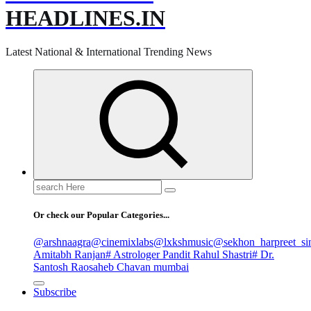
HEADLINES.IN
Latest National & International Trending News
Search
for:
Or check our Popular Categories...
@arshnaagra
@cinemixlabs
@lxkshmusic
@sekhon_harpreet_si
Amitabh Ranjan
# Astrologer Pandit Rahul Shastri
# Dr.
Santosh Raosaheb Chavan mumbai
Subscribe