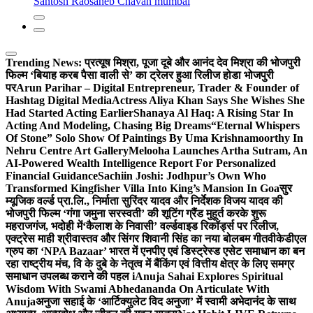
Santosh Raosaheb Chavan mumbai
Trending News:
प्रत्यूष मिश्रा, पूजा दूबे और आनंद देव मिश्रा की भोजपुरी
फिल्म ‘बियाह करब पैसा वाली से’ का ट्रेलर हुआ रिलीज होडा भोजपुरी
पर
Arun Parihar – Digital Entrepreneur, Trader & Founder of
Hashtag Digital Media
Actress Aliya Khan Says She Wishes She
Had Started Acting Earlier
Shanaya Al Haq: A Rising Star In
Acting And Modeling, Chasing Big Dreams
“Eternal Whispers
Of Stone” Solo Show Of Paintings By Uma Krishnamoorthy In
Nehru Centre Art Gallery
Melooha Launches Artha Sutram, An
AI-Powered Wealth Intelligence Report For Personalized
Financial Guidance
Sachiin Joshi: Jodhpur’s Own Who
Transformed Kingfisher Villa Into King’s Mansion In Goa
सुर
म्यूजिक वर्ल्ड प्रा.लि., निर्माता सुरिंदर यादव और निर्देशक विजय यादव की
भोजपुरी फिल्म ‘गंगा जमुना सरस्वती’ की शूटिंग ग्रैंड मुहूर्त करके शुरू
महराजगंज, भदोही में
‘कैलाश के निवासी’ वर्ल्डवाइड रिकॉर्ड्स पर रिलीज,
एक्ट्रेस माही श्रीवास्तव और सिंगर शिवानी सिंह का नया बोलबम गीत
वीकेडीएल
ग्रुप का ‘NPA Bazaar’ भारत में एनपीए एवं डिस्ट्रेस्ड एसेट समाधान का बन
रहा राष्ट्रीय मंच, वि के दुबे के नेतृत्व में बैंकिंग एवं वित्तीय क्षेत्र के लिए समग्र
समाधान उपलब्ध कराने की पहल i
Anuja Sahai Explores Spiritual
Wisdom With Swami Abhedananda On Articulate With
Anuja
अनुजा सहाई के ‘आर्टिक्युलेट विद अनुजा’ में स्वामी अभेदानंद के साथ