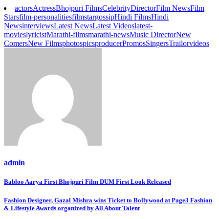
actors
Actress
Bhojpuri Films
Celebrity
Director
Film News
Film
Stars
film-personalities
filmstar
gossip
Hindi Films
Hindi
News
interviews
Latest News
Latest Videos
latest-
movies
lyricist
Marathi-films
marathi-news
Music Director
New
Comers
New Films
photos
pics
producer
Promos
Singers
Trailor
videos
admin
Post
Babloo Aarya First Bhojpuri Film DUM First Look Released
navigation
Fashion Designer, Gazal Mishra wins Ticket to Bollywood at Page3 Fashion
& Lifestyle Awards organized by All About Talent