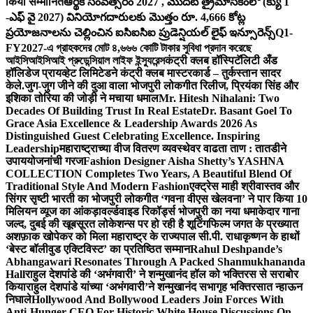
किया सम्मानित
ఆర్థిక సంవత్సరం 2027 , మొదటి త్రైమాసికంలో (క్యు 1
-ఎఫ్ వై 2027) వినియోగదారులకు మొత్తం రూ. 4,666 కోట్ల
ప్రయోజనాలను చెల్లించిన ఐసిఐసిఐ ప్రుడెన్షియల్ లైఫ్ ఇన్సూరెన్స్
Q1-
FY2027-এ গ্রাহকদের মোট ৪,৬৬৬ কোটি টাকার সুবিধা প্রদান করেছে
আইসিআইসিআই প্রুডেন্সিয়াল লাইফ ইন্স্যুরেন্স
कंट्री क्लब हॉस्पिटॅलिटी अँड
हॉलिडेज प्रायव्हेट लिमिटेडने कंट्री क्लब मास्टरकार्ड – तुर्कस्तान सादर
केले.
जुग-जुग जीने की दुआ वाला भोजपुरी लोकगीत रिलीज, प्रियंका सिंह और
इशिका तोरिया की जोड़ी ने मचाया धमाल
Mr. Hitesh Nihalani: Two
Decades Of Building Trust In Real Estate
Dr. Basant Goel To
Grace Asia Excellence & Leadership Awards 2026 As
Distinguished Guest Celebrating Excellence. Inspiring
Leadership
महाराष्ट्राच्या वीज वितरण व्यवस्थेवर वाढता ताण : तातडीने
उपाययोजनांची गरज
Fashion Designer Aisha Shetty’s YASHNA
COLLECTION Completes Two Years, A Beautiful Blend Of
Traditional Style And Modern Fashion
एक्ट्रेस माही श्रीवास्तव और
सिंगर सृष्टी भारती का भोजपुरी लोकगीत ‘गवना वीएस खेलवना’ ने पार किया 10
मिलियन व्यूज का आंकड़ा
वर्ल्डवाइड रिकॉर्ड्स भोजपुरी का नया धमाकेदार गाना
जल्द, दुबई की खूबसूरत लोकेशन्स पर हो रही है शूटिंग
फिल्म जगत के प्रख्यात
अशफ़ाक खोपेकर को मिला महाराष्ट्र के राज्यपाल सी.पी. राधाकृष्णन के हाथों
‘बेस्ट बॉलीवुड एक्टिविस्ट’ का प्रतिष्ठित सम्मान
Rahul Deshpande’s
Abhangawari Resonates Through A Packed Shanmukhananda
Hall
राहुल देशपांडे की ‘अभंगवारी’ ने शन्मुखानंद हॉल को भक्तिरस से सराबोर
किया
राहुल देशपांडे यांच्या ‘अभंगवारी’ने शन्मुखानंद सभागृह भक्तिरसात न्हाऊन
निघाले
Hollywood And Bollywood Leaders Join Forces With
Anti-Hunger CEO For Historic White House Discussions On