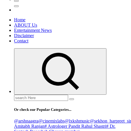
Home
ABOUT Us
Entertainment News
Disclaimer
Contact
Search
for:
Or check our Popular Categories...
@arshnaagra
@cinemixlabs
@lxkshmusic
@sekhon_harpreet_si
Amitabh Ranjan
# Astrologer Pandit Rahul Shastri
# Dr.