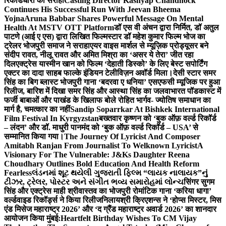
रिकॉर्डधारी को सराहा
Casting Director Kashyap Chandhock
Continues His Successful Run With Jeevan Bheema
Yojna
Aruna Babbar Shares Powerful Message On Mental
Health At MSTV OTT Platform
डॉ एस वी अंचन द्वारा निर्मित, डॉ अतुल
पाटणे (आई ए एस) द्वारा लिखित फिल्मस्टार डॉ महेश कुमार फिल्म भोज का
ट्रेलर भोजपुरी समाज ने सराहा
एयर वाइस मार्शल से म्यूज़िक प्रोड्यूसर बने
संदीप रावत, नीलू रावत और अमित मिश्रा का ‘असर ये तेरा’ जीत रहा
दिल
एक्ट्रेस यास्मीन खान को फिल्म ‘देहाती डिस्को’ के लिए बेस्ट सपोर्टिंग
एक्टर का दादा साहब फाल्के इंडियन टेलीविज़न अवॉर्ड मिला।
देसी स्टार समर
सिंह का बिग ब्लास्ट भोजपुरी गाना ‘बदरवा ए धनिया’ एसएफसी म्यूजिक पर हुआ
रिलीज, बारिश में दिखा समर सिंह और आस्था सिंह का जलवा
भारत पॉडकास्ट में
फर्जी बाबाओं और पाखंड के खिलाफ बोले रोहित भार्गव- ज्योतिष समाधान का
मार्ग है, चमत्कार का नहीं
Sandip Soparrkar At Bishkek International
Film Festival In Kyrgyzstan
बख्तवार कृष्णन को ‘बुक ऑफ़ वर्ल्ड रिकॉर्ड
– लंदन’ और डॉ. माधुरी पानमंद को ‘बुक ऑफ़ वर्ल्ड रिकॉर्ड – USA’ से
सम्मानित किया गया।
The Journey Of Lyricist And Composer
Amitabh Ranjan From Journalist To Welknown Lyricist
A
Visionary For The Vulnerable: J&Ks Daughter Reena
Choudhary Outlines Bold Education And Health Reform
Fearless
લંડનમાં શૂટ થયેલી ગુજરાતી ફિલ્મ “લાયક નાલાયક”નું
ટીઝર, ટ્રેલર, પોસ્ટર અને સંગીત ભવ્ય સમારોહમાં લોન્ચ
सिंगर सुगम
सिंह और एक्ट्रेस माही श्रीवास्तव का भोजपुरी रोमांटिक गाना ‘करिया धागा’
वर्ल्डवाइड रिकॉर्ड्स ने किया रिलीज
निलायश्री क्रिएशन्स ने ‘होप्स मिस्टर, मिस
एंड मिसेज महाराष्ट्र 2026’ और ‘द ग्रैंड महाराष्ट्र अवार्ड 2026’ का शानदार
आयोजन किया मुंबई:
Heartfelt Birthday Wishes To CM Vijay