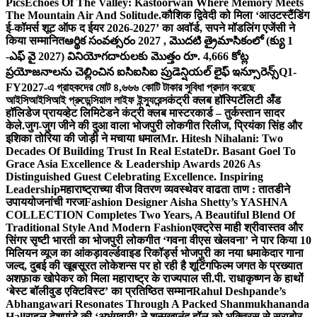
Pics
Echoes Of The Valley: Kastoorwan Where Memory Meets
The Mountain Air And Solitude.
कौशिक द्विवेदी को मिला ‘आउटस्टैंडिंग
ई-कॉमर्स शूट ऑफ द ईयर 2026-2027’ का अवॉर्ड, सपने मॉडलिंग एजेंसी ने
किया सम्मानित
ఆర్థిక సంవత్సరం 2027 , మొదటి త్రైమాసికంలో (క్యు 1
-ఎఫ్ వై 2027) వినియోగదారులకు మొత్తం రూ. 4,666 కోట్ల
ప్రయోజనాలను చెల్లించిన ఐసిఐసిఐ ప్రుడెన్షియల్ లైఫ్ ఇన్సూరెన్స్
Q1-
FY2027-এ গ্রাহকদের মোট ৪,৬৬৬ কোটি টাকার সুবিধা প্রদান করেছে
আইসিআইসিআই প্রুডেন্সিয়াল লাইফ ইন্স্যুরেন্স
कंट्री क्लब हॉस्पिटॅलिटी अँड
हॉलिडेज प्रायव्हेट लिमिटेडने कंट्री क्लब मास्टरकार्ड – तुर्कस्तान सादर
केले.
जुग-जुग जीने की दुआ वाला भोजपुरी लोकगीत रिलीज, प्रियंका सिंह और
इशिका तोरिया की जोड़ी ने मचाया धमाल
Mr. Hitesh Nihalani: Two
Decades Of Building Trust In Real Estate
Dr. Basant Goel To
Grace Asia Excellence & Leadership Awards 2026 As
Distinguished Guest Celebrating Excellence. Inspiring
Leadership
महाराष्ट्राच्या वीज वितरण व्यवस्थेवर वाढता ताण : तातडीने
उपाययोजनांची गरज
Fashion Designer Aisha Shetty’s YASHNA
COLLECTION Completes Two Years, A Beautiful Blend Of
Traditional Style And Modern Fashion
एक्ट्रेस माही श्रीवास्तव और
सिंगर सृष्टी भारती का भोजपुरी लोकगीत ‘गवना वीएस खेलवना’ ने पार किया 10
मिलियन व्यूज का आंकड़ा
वर्ल्डवाइड रिकॉर्ड्स भोजपुरी का नया धमाकेदार गाना
जल्द, दुबई की खूबसूरत लोकेशन्स पर हो रही है शूटिंग
फिल्म जगत के प्रख्यात
अशफ़ाक खोपेकर को मिला महाराष्ट्र के राज्यपाल सी.पी. राधाकृष्णन के हाथों
‘बेस्ट बॉलीवुड एक्टिविस्ट’ का प्रतिष्ठित सम्मान
Rahul Deshpande’s
Abhangawari Resonates Through A Packed Shanmukhananda
Hall
राहुल देशपांडे की ‘अभंगवारी’ ने शन्मुखानंद हॉल को भक्तिरस से सराबोर