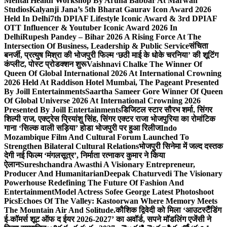
Mental Health Workshop By Aruna Babbar At Marwah
Studios
Kalyanji Jana’s 5th Bharat Gaurav Icon Award 2026
Held In Delhi
7th DPIAF Lifestyle Iconic Award & 3rd DPIAF
OTT Influencer & Youtuber Iconic Award 2026 In
Delhi
Rupesh Pandey – Bihar 2026 A Rising Force At The
Intersection Of Business, Leadership & Public Service
संचिता
बनर्जी, प्रत्युष मिश्रा की भोजपुरी फिल्म ‘छठी माई के धोके चरनिया’ की शूटिंग
कंप्लीट, पोस्ट प्रोडक्शन शुरू
Vaishnavi Chalke The Winner Of
Queen Of Global International 2026 At International Crowning
2026 Held At Raddison Hotel Mumbai, The Pageant Presented
By Joill Entertainments
Saartha Sameer Gore Winner Of Queen
Of Global Universe 2026 At International Crowning 2026
Presented By Joill Entertainments
डिजिटल स्टार सौरभ शर्मा, सिंगर
शिल्पी राज, एक्ट्रेस प्रियांशु सिंह, सिंगर एक्टर राजा भोजपुरिया का रोमांटिक
गाना ‘सिल्क वाली सड़िया’ होडा भोजपुरी पर हुआ रिलीज
Indo
Mozambique Film And Cultural Forum Launched To
Strengthen Bilateral Cultural Relations
भोजपुरी सिनेमा में जल्द दस्तक
देगी नई फिल्म ‘मंगलसूत्र’, निर्माता रत्नाकर कुमार ने किया
ऐलान
Sureshchandra Awasthi A Visionary Entrepreneur,
Producer And Humanitarian
Deepak Chaturvedi The Visionary
Powerhouse Redefining The Future Of Fashion And
Entertainment
Model Actress Sofee George Latest Photoshoot
Pics
Echoes Of The Valley: Kastoorwan Where Memory Meets
The Mountain Air And Solitude.
कौशिक द्विवेदी को मिला ‘आउटस्टैंडिंग
ई-कॉमर्स शूट ऑफ द ईयर 2026-2027’ का अवॉर्ड, सपने मॉडलिंग एजेंसी ने