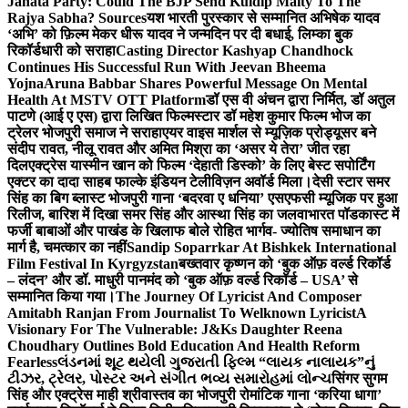
Janata Party: Could The BJP Send Kuldip Maity To The
Rajya Sabha? Sources
यश भारती पुरस्कार से सम्मानित अभिषेक यादव
‘अभि’ को फ़िल्म मेकर धीरू यादव ने जन्मदिन पर दी बधाई, लिम्का बुक
रिकॉर्डधारी को सराहा
Casting Director Kashyap Chandhock
Continues His Successful Run With Jeevan Bheema
Yojna
Aruna Babbar Shares Powerful Message On Mental
Health At MSTV OTT Platform
डॉ एस वी अंचन द्वारा निर्मित, डॉ अतुल
पाटणे (आई ए एस) द्वारा लिखित फिल्मस्टार डॉ महेश कुमार फिल्म भोज का
ट्रेलर भोजपुरी समाज ने सराहा
एयर वाइस मार्शल से म्यूज़िक प्रोड्यूसर बने
संदीप रावत, नीलू रावत और अमित मिश्रा का ‘असर ये तेरा’ जीत रहा
दिल
एक्ट्रेस यास्मीन खान को फिल्म ‘देहाती डिस्को’ के लिए बेस्ट सपोर्टिंग
एक्टर का दादा साहब फाल्के इंडियन टेलीविज़न अवॉर्ड मिला।
देसी स्टार समर
सिंह का बिग ब्लास्ट भोजपुरी गाना ‘बदरवा ए धनिया’ एसएफसी म्यूजिक पर हुआ
रिलीज, बारिश में दिखा समर सिंह और आस्था सिंह का जलवा
भारत पॉडकास्ट में
फर्जी बाबाओं और पाखंड के खिलाफ बोले रोहित भार्गव- ज्योतिष समाधान का
मार्ग है, चमत्कार का नहीं
Sandip Soparrkar At Bishkek International
Film Festival In Kyrgyzstan
बख्तवार कृष्णन को ‘बुक ऑफ़ वर्ल्ड रिकॉर्ड
– लंदन’ और डॉ. माधुरी पानमंद को ‘बुक ऑफ़ वर्ल्ड रिकॉर्ड – USA’ से
सम्मानित किया गया।
The Journey Of Lyricist And Composer
Amitabh Ranjan From Journalist To Welknown Lyricist
A
Visionary For The Vulnerable: J&Ks Daughter Reena
Choudhary Outlines Bold Education And Health Reform
Fearless
લંડનમાં શૂટ થયેલી ગુજરાતી ફિલ્મ “લાયક નાલાયક”નું
ટીઝર, ટ્રેલર, પોસ્ટર અને સંગીત ભવ્ય સમારોહમાં લોન્ચ
सिंगर सुगम
सिंह और एक्ट्रेस माही श्रीवास्तव का भोजपुरी रोमांटिक गाना ‘करिया धागा’