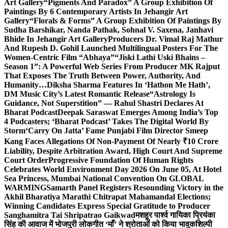
Art Gallery
“Pigments And Paradox” A Group Exhibition Of
Paintings By 6 Contemporary Artists In Jehangir Art
Gallery
“Florals & Forms” A Group Exhibition Of Paintings By
Sudha Barshikar, Nanda Pathak, Sohnal V. Saxena, Janhavi
Bhide In Jehangir Art Gallery
Producers Dr. Vimal Raj Mathur
And Rupesh D. Gohil Launched Multilingual Posters For The
Women-Centric Film “Abhaya”
“Jiski Lathi Uski Bhains –
Season 1”: A Powerful Web Series From Producer MK Rajput
That Exposes The Truth Between Power, Authority, And
Humanity…
Diksha Sharma Features In ‘Hathon Me Hath’,
DM Music City’s Latest Romantic Release
“Astrology Is
Guidance, Not Superstition” — Rahul Shastri Declares At
Bharat Podcast
Deepak Saraswat Emerges Among India’s Top
4 Podcasters; ‘Bharat Podcast’ Takes The Digital World By
Storm
‘Carry On Jatta’ Fame Punjabi Film Director Smeep
Kang Faces Allegations Of Non-Payment Of Nearly ₹10 Crore
Liability, Despite Arbitration Award, High Court And Supreme
Court Order
Progressive Foundation Of Human Rights
Celebrates World Environment Day 2026 On June 05, At Hotel
Sea Princess, Mumbai National Convention On GLOBAL
WARMING
Samarth Panel Registers Resounding Victory in the
Akhil Bharatiya Marathi Chitrapat Mahamandal Elections;
Winning Candidates Express Special Gratitude to Producer
Sanghamitra Tai Shripatrao Gaikwad
मशहूर पार्श्व गायिका प्रियंका
सिंह की आवाज में भोजपुरी लोकगीत ‘माँ’ ने श्रोताओं को किया भावुक
शिल्पी