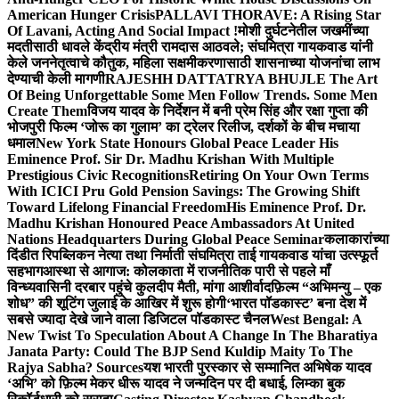
American Hunger Crisis
PALLAVI THORAVE: A Rising Star
Of Lavani, Acting And Social Impact !
मोशी दुर्घटनेतील जखमींच्या
मदतीसाठी धावले केंद्रीय मंत्री रामदास आठवले; संघमित्रा गायकवाड यांनी
केले जननेतृत्वाचे कौतुक, महिला सक्षमीकरणासाठी शासनाच्या योजनांचा लाभ
देण्याची केली मागणी
RAJESHH DATTATRYA BHUJLE The Art
Of Being Unforgettable Some Men Follow Trends. Some Men
Create Them
विजय यादव के निर्देशन में बनी प्रेम सिंह और रक्षा गुप्ता की
भोजपुरी फिल्म ‘जोरू का गुलाम’ का ट्रेलर रिलीज, दर्शकों के बीच मचाया
धमाल
New York State Honours Global Peace Leader His
Eminence Prof. Sir Dr. Madhu Krishan With Multiple
Prestigious Civic Recognitions
Retiring On Your Own Terms
With ICICI Pru Gold Pension Savings: The Growing Shift
Toward Lifelong Financial Freedom
His Eminence Prof. Dr.
Madhu Krishan Honoured Peace Ambassadors At United
Nations Headquarters During Global Peace Seminar
कलाकारांच्या
दिंडीत रिपब्लिकन नेत्या तथा निर्माती संघमित्रा ताई गायकवाड यांचा उत्स्फूर्त
सहभाग
आस्था से आगाज: कोलकाता में राजनीतिक पारी से पहले माँ
विन्ध्यवासिनी दरबार पहुंचे कुलदीप मैती, मांगा आशीर्वाद
फ़िल्म “अभिमन्यु – एक
शोध” की शूटिंग जुलाई के आखिर में शुरू होगी
‘भारत पॉडकास्ट’ बना देश में
सबसे ज्यादा देखे जाने वाला डिजिटल पॉडकास्ट चैनल
West Bengal: A
New Twist To Speculation About A Change In The Bharatiya
Janata Party: Could The BJP Send Kuldip Maity To The
Rajya Sabha? Sources
यश भारती पुरस्कार से सम्मानित अभिषेक यादव
‘अभि’ को फ़िल्म मेकर धीरू यादव ने जन्मदिन पर दी बधाई, लिम्का बुक