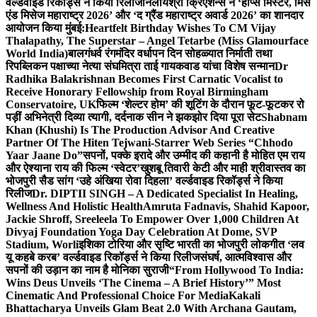
वर्ल्डवाइड रिकॉर्ड्स ने किया रिलीज
निलायश्री क्रिएशन्स ने ‘होप्स मिस्टर, मिस
एंड मिसेज महाराष्ट्र 2026’ और ‘द ग्रैंड महाराष्ट्र अवार्ड 2026’ का शानदार
आयोजन किया मुंबई:
Heartfelt Birthday Wishes To CM Vijay
Thalapathy, The Superstar – Angel Tetarbe (Miss Glamourface
World India)
बालगंधर्व रंगमंदिर वर्धापन दिन सोहळ्यात निर्माती तथा
रिपब्लिकन पक्षाच्या नेत्या संघमित्रा ताई गायकवाड यांचा विशेष सन्मान
Dr
Radhika Balakrishnan Becomes First Carnatic Vocalist to
Receive Honorary Fellowship from Royal Birmingham
Conservatoire, UK
फिल्म ‘शेल्टर होम’ की शूटिंग के दौरान फूट-फूटकर रो
पड़ीं अभिनेत्री दिव्या त्यागी, दर्दनाक सीन ने झकझोर दिया पूरा सेट
Shabnam
Khan (Khushi) Is The Production Advisor And Creative
Partner Of The Hiten Tejwani-Starrer Web Series “Chhodo
Yaar Jaane Do”
सपनों, पक्के इरादे और उम्मीद की कहानी है मोहित एम राय
और ऐश्याना राय की फिल्म ‘स्वेटर’
खुशबू तिवारी केटी और माही श्रीवास्तव का
भोजपुरी सैड सांग ‘उहे अंखिया रोवा दिहला’ वर्ल्डवाइड रिकॉर्ड्स ने किया
रिलीज
Dr. DIPTII SINGH – A Dedicated Specialist In Healing,
Wellness And Holistic Health
Amruta Fadnavis, Shahid Kapoor,
Jackie Shroff, Sreeleela To Empower Over 1,000 Children At
Divyaj Foundation Yoga Day Celebration At Dome, SVP
Stadium, Worli
इशिका टोरिया और सृष्टि भारती का भोजपुरी लोकगीत ‘लव
यू कहबे करब’ वर्ल्डवाइड रिकॉर्ड्स ने किया रिलीज
संघर्ष, आत्मविश्वास और
सपनों की उड़ान का नाम है मोनिका सुराजी
“From Hollywood To India:
Wins Deus Unveils ‘The Cinema – A Brief History’” Most
Cinematic And Professional Choice For Media
Kakali
Bhattacharya Unveils Glam Beat 2.0 With Archana Gautam,