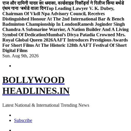
राज और दामिनी यादव का धमाका, वर्ल्डवाइड रिकॉर्ड्स ने रिलीज किया बर्थडे
एंथम गाना ‘बर्थडे वाला दिन
Top Leading Lawyer V. K. Dubey,
Chairman Of Vkdl Npa Advisory Council, Receives
Distinguished Honour At The 2nd International Bar & Bench
Badminton Championship In London
Ramesh Joginder Singh
Chandra A Submarine Warrior, A Nation Builder And A Living
Symbol Of Dedication
Mumbai’s Divya Patadia Crowned Mrs.
Royal Global Queen 2026
AAFT Introduces Prestigious Awards
For Short Films At The Historic 128th AAFT Festival Of Short
Digital Films
Sun. Aug 9th, 2026
BOLLYWOOD
HEADLINES.IN
Latest National & International Trending News
Subscribe