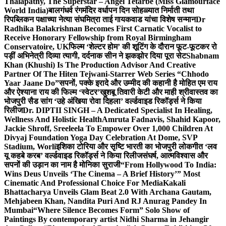
Thalapathy, The Superstar – Angel Tetarbe (Miss Glamourface
World India)
बालगंधर्व रंगमंदिर वर्धापन दिन सोहळ्यात निर्माती तथा
रिपब्लिकन पक्षाच्या नेत्या संघमित्रा ताई गायकवाड यांचा विशेष सन्मान
Dr
Radhika Balakrishnan Becomes First Carnatic Vocalist to
Receive Honorary Fellowship from Royal Birmingham
Conservatoire, UK
फिल्म ‘शेल्टर होम’ की शूटिंग के दौरान फूट-फूटकर रो
पड़ीं अभिनेत्री दिव्या त्यागी, दर्दनाक सीन ने झकझोर दिया पूरा सेट
Shabnam
Khan (Khushi) Is The Production Advisor And Creative
Partner Of The Hiten Tejwani-Starrer Web Series “Chhodo
Yaar Jaane Do”
सपनों, पक्के इरादे और उम्मीद की कहानी है मोहित एम राय
और ऐश्याना राय की फिल्म ‘स्वेटर’
खुशबू तिवारी केटी और माही श्रीवास्तव का
भोजपुरी सैड सांग ‘उहे अंखिया रोवा दिहला’ वर्ल्डवाइड रिकॉर्ड्स ने किया
रिलीज
Dr. DIPTII SINGH – A Dedicated Specialist In Healing,
Wellness And Holistic Health
Amruta Fadnavis, Shahid Kapoor,
Jackie Shroff, Sreeleela To Empower Over 1,000 Children At
Divyaj Foundation Yoga Day Celebration At Dome, SVP
Stadium, Worli
इशिका टोरिया और सृष्टि भारती का भोजपुरी लोकगीत ‘लव
यू कहबे करब’ वर्ल्डवाइड रिकॉर्ड्स ने किया रिलीज
संघर्ष, आत्मविश्वास और
सपनों की उड़ान का नाम है मोनिका सुराजी
“From Hollywood To India:
Wins Deus Unveils ‘The Cinema – A Brief History’” Most
Cinematic And Professional Choice For Media
Kakali
Bhattacharya Unveils Glam Beat 2.0 With Archana Gautam,
Mehjabeen Khan, Nandita Puri And RJ Anurag Pandey In
Mumbai
“Where Silence Becomes Form” Solo Show of
Paintings By contemporary artist Nidhi Sharma in Jehangir