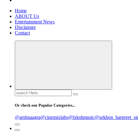
Home
ABOUT Us
Entertainment News
Disclaimer
Contact
Search
for:
Or check our Popular Categories...
@arshnaagra
@cinemixlabs
@lxkshmusic
@sekhon_harpreet_si