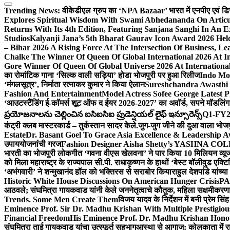
Trending News:
वीकेडीएल ग्रुप का ‘NPA Bazaar’ भारत में एनपीए एवं डिस्ट्र
Explores Spiritual Wisdom With Swami Abhedananda On Articu
Returns With Its 4th Edition, Featuring Sanjana Sanghi In An 
Studios
Kalyanji Jana’s 5th Bharat Gaurav Icon Award 2026 Held
– Bihar 2026 A Rising Force At The Intersection Of Business, Le
Chalke The Winner Of Queen Of Global International 2026 At I
Gore Winner Of Queen Of Global Universe 2026 At International
का रोमांटिक गाना ‘सिल्क वाली सड़िया’ होडा भोजपुरी पर हुआ रिलीज
Indo Moz
‘मंगलसूत्र’, निर्माता रत्नाकर कुमार ने किया ऐलान
Sureshchandra Awasthi 
Fashion And Entertainment
Model Actress Sofee George Latest P
‘आउटस्टैंडिंग ई-कॉमर्स शूट ऑफ द ईयर 2026-2027’ का अवॉर्ड, सपने मॉडलिंग 
ప్రయోజనాలను చెల్లించిన ఐసిఐసిఐ ప్రుడెన్షియల్ లైఫ్ ఇన్సూరెన్స్
Q1-FY2027
कंट्री क्लब मास्टरकार्ड – तुर्कस्तान सादर केले.
जुग-जुग जीने की दुआ वाला भोज
Estate
Dr. Basant Goel To Grace Asia Excellence & Leadership Aw
उपाययोजनांची गरज
Fashion Designer Aisha Shetty’s YASHNA COLL
भारती का भोजपुरी लोकगीत ‘गवना वीएस खेलवना’ ने पार किया 10 मिलियन व्य
को मिला महाराष्ट्र के राज्यपाल सी.पी. राधाकृष्णन के हाथों ‘बेस्ट बॉलीवुड एक्टि
‘अभंगवारी’ ने शन्मुखानंद हॉल को भक्तिरस से सराबोर किया
राहुल देशपांडे यांच्
Historic White House Discussions On American Hunger Crisis
PA
आठवले; संघमित्रा गायकवाड यांनी केले जननेतृत्वाचे कौतुक, महिला सक्षमीकरण
Trends. Some Men Create Them
विजय यादव के निर्देशन में बनी प्रेम सि
Eminence Prof. Sir Dr. Madhu Krishan With Multiple Prestigiou
Financial Freedom
His Eminence Prof. Dr. Madhu Krishan Hono
संघमित्रा ताई गायकवाड यांचा उत्स्फूर्त सहभाग
आस्था से आगाज: कोलकाता में राजन