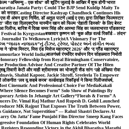
़िल्म “अभिमन्यु – एक शोध” की शूटिंग जुलाई के आखिर में शुरू होगी
‘भारत
haratiya Janata Party: Could The BJP Send Kuldip Maity To
ी को सराहा
Casting Director Kashyap Chandhock Continues His
 एस वी अंचन द्वारा निर्मित, डॉ अतुल पाटणे (आई ए एस) द्वारा लिखित फिल्मस्टार
ेरा’ जीत रहा दिल
एक्ट्रेस यास्मीन खान को फिल्म ‘देहाती डिस्को’ के लिए बेस्ट
 हुआ रिलीज, बारिश में दिखा समर सिंह और आस्था सिंह का जलवा
भारत पॉडकास्ट
 Festival In Kyrgyzstan
बख्तवार कृष्णन को ‘बुक ऑफ़ वर्ल्ड रिकॉर्ड – लंदन’
Journalist To Welknown Lyricist
A Visionary For The
લ્મ “લાયક નાલાયક”નું ટીઝર, ટ્રેલર, પોસ્ટર અને સંગીત ભવ્ય
स ने ‘होप्स मिस्टर, मिस एंड मिसेज महाराष्ट्र 2026’ और ‘द ग्रैंड महाराष्ट्र
lamourface World India)
बालगंधर्व रंगमंदिर वर्धापन दिन सोहळ्यात निर्माती
 Honorary Fellowship from Royal Birmingham Conservatoire,
e Production Advisor And Creative Partner Of The Hiten
शबू तिवारी केटी और माही श्रीवास्तव का भोजपुरी सैड सांग ‘उहे अंखिया रोवा
navis, Shahid Kapoor, Jackie Shroff, Sreeleela To Empower
ी लोकगीत ‘लव यू कहबे करब’ वर्ल्डवाइड रिकॉर्ड्स ने किया रिलीज
संघर्ष,
Most Cinematic And Professional Choice For Media
Kakali
Where Silence Becomes Form” Solo Show of Paintings By
orary Artists In Jehangir Art Gallery
“Florals & Forms” A
ucers Dr. Vimal Raj Mathur And Rupesh D. Gohil Launched
 Producer MK Rajput That Exposes The Truth Between Power,
s Guidance, Not Superstition” — Rahul Shastri Declares At
arry On Jatta’ Fame Punjabi Film Director Smeep Kang Faces
gressive Foundation Of Human Rights Celebrates World
Registers Resounding Victory in the Akhil Bharatiya Marathi