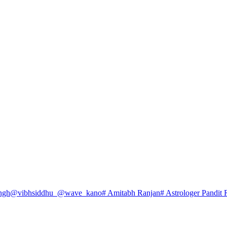
ngh
@vibhsiddhu_
@wave_kano
# Amitabh Ranjan
# Astrologer Pandit 