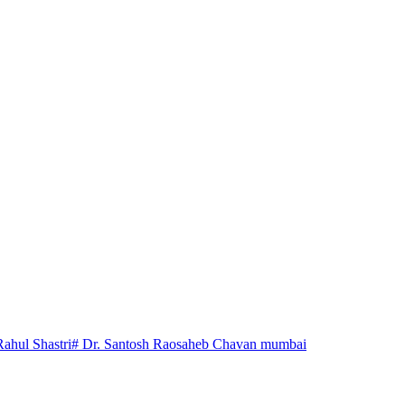
Rahul Shastri
# Dr. Santosh Raosaheb Chavan mumbai