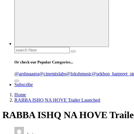
Search
for:
Or check our Popular Categories...
@arshnaagra
@cinemixlabs
@lxkshmusic
@sekhon_harpreet_si
Subscribe
Home
RABBA ISHQ NA HOVE Trailer Launched
RABBA ISHQ NA HOVE Traile