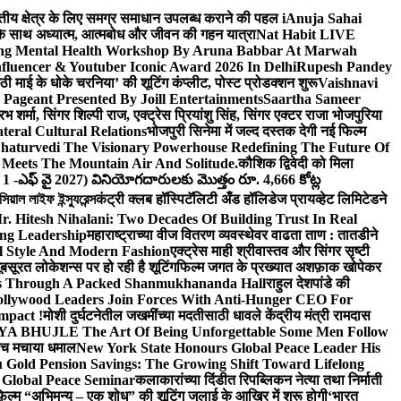
वित्तीय क्षेत्र के लिए समग्र समाधान उपलब्ध कराने की पहल i
Anuja Sahai
ंद के साथ अध्यात्म, आत्मबोध और जीवन की गहन यात्रा
Nat Habit LIVE
ng Mental Health Workshop By Aruna Babbar At Marwah
luencer & Youtuber Iconic Award 2026 In Delhi
Rupesh Pandey
छठी माई के धोके चरनिया’ की शूटिंग कंप्लीट, पोस्ट प्रोडक्शन शुरू
Vaishnavi
Pageant Presented By Joill Entertainments
Saartha Sameer
शर्मा, सिंगर शिल्पी राज, एक्ट्रेस प्रियांशु सिंह, सिंगर एक्टर राजा भोजपुरिया
eral Cultural Relations
भोजपुरी सिनेमा में जल्द दस्तक देगी नई फिल्म
haturvedi The Visionary Powerhouse Redefining The Future Of
Meets The Mountain Air And Solitude.
कौशिक द्विवेदी को मिला
 1 -ఎఫ్ వై 2027) వినియోగదారులకు మొత్తం రూ. 4,666 కోట్ల
ল লাইফ ইন্স্যুরেন্স
कंट्री क्लब हॉस्पिटॅलिटी अँड हॉलिडेज प्रायव्हेट लिमिटेडने
r. Hitesh Nihalani: Two Decades Of Building Trust In Real
ing Leadership
महाराष्ट्राच्या वीज वितरण व्यवस्थेवर वाढता ताण : तातडीने
l Style And Modern Fashion
एक्ट्रेस माही श्रीवास्तव और सिंगर सृष्टी
ूबसूरत लोकेशन्स पर हो रही है शूटिंग
फिल्म जगत के प्रख्यात अशफ़ाक खोपेकर
s Through A Packed Shanmukhananda Hall
राहुल देशपांडे की
llywood Leaders Join Forces With Anti-Hunger CEO For
mpact !
मोशी दुर्घटनेतील जखमींच्या मदतीसाठी धावले केंद्रीय मंत्री रामदास
HUJLE The Art Of Being Unforgettable Some Men Follow
 बीच मचाया धमाल
New York State Honours Global Peace Leader His
Gold Pension Savings: The Growing Shift Toward Lifelong
 Global Peace Seminar
कलाकारांच्या दिंडीत रिपब्लिकन नेत्या तथा निर्माती
़िल्म “अभिमन्यु – एक शोध” की शूटिंग जुलाई के आखिर में शुरू होगी
‘भारत