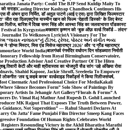
haratiya Janata Party: Could The BJP Send Kuldip Maity To
ी को सराहा
Casting Director Kashyap Chandhock Continues His
 एस वी अंचन द्वारा निर्मित, डॉ अतुल पाटणे (आई ए एस) द्वारा लिखित फिल्मस्टार
ेरा’ जीत रहा दिल
एक्ट्रेस यास्मीन खान को फिल्म ‘देहाती डिस्को’ के लिए बेस्ट
 हुआ रिलीज, बारिश में दिखा समर सिंह और आस्था सिंह का जलवा
भारत पॉडकास्ट
 Festival In Kyrgyzstan
बख्तवार कृष्णन को ‘बुक ऑफ़ वर्ल्ड रिकॉर्ड – लंदन’
Journalist To Welknown Lyricist
A Visionary For The
લ્મ “લાયક નાલાયક”નું ટીઝર, ટ્રેલર, પોસ્ટર અને સંગીત ભવ્ય
स ने ‘होप्स मिस्टर, मिस एंड मिसेज महाराष्ट्र 2026’ और ‘द ग्रैंड महाराष्ट्र
lamourface World India)
बालगंधर्व रंगमंदिर वर्धापन दिन सोहळ्यात निर्माती
 Honorary Fellowship from Royal Birmingham Conservatoire,
e Production Advisor And Creative Partner Of The Hiten
शबू तिवारी केटी और माही श्रीवास्तव का भोजपुरी सैड सांग ‘उहे अंखिया रोवा
navis, Shahid Kapoor, Jackie Shroff, Sreeleela To Empower
ी लोकगीत ‘लव यू कहबे करब’ वर्ल्डवाइड रिकॉर्ड्स ने किया रिलीज
संघर्ष,
Most Cinematic And Professional Choice For Media
Kakali
Where Silence Becomes Form” Solo Show of Paintings By
orary Artists In Jehangir Art Gallery
“Florals & Forms” A
ucers Dr. Vimal Raj Mathur And Rupesh D. Gohil Launched
 Producer MK Rajput That Exposes The Truth Between Power,
s Guidance, Not Superstition” — Rahul Shastri Declares At
arry On Jatta’ Fame Punjabi Film Director Smeep Kang Faces
gressive Foundation Of Human Rights Celebrates World
Registers Resounding Victory in the Akhil Bharatiya Marathi