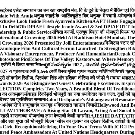
ेस्ड एसेट समाधान का बन रहा राष्ट्रीय मंच, वि के दुबे के नेतृत्व में बैंकिंग एवं 
late With Anuja
अनुजा सहाई के ‘आर्टिक्युलेट विद अनुजा’ में स्वामी अभेदान
Exclusive Look Inside Fresh Ayurveda Kitchen
AAFT Hosts Engagi
 In Delhi
7th DPIAF Lifestyle Iconic Award & 3rd DPIAF OTT Inf
adership & Public Service
संचिता बनर्जी, प्रत्युष मिश्रा की भोजपुरी फिल्म ‘
nternational Crowning 2026 Held At Raddison Hotel Mumbai, The 
 Crowning 2026 Presented By Joill Entertainments
डिजिटल स्टार सौरभ 
ambique Film And Cultural Forum Launched To Strengthen Bilat
A Visionary Entrepreneur, Producer And Humanitarian
Deepak C
hotoshoot Pics
Echoes Of The Valley: Kastoorwan Where Memory 
एजेंसी ने किया सम्मानित
ఆర్థిక సంవత్సరం 2027 , మొదటి త్రైమాసికంలో (క్యు
-এ গ্রাহকদের মোট ৪,৬৬৬ কোটি টাকার সুবিধা প্রদান করেছে আইসিআইসিআই প্রুডেন্সিয়া
पुरी लोकगीत रिलीज, प्रियंका सिंह और इशिका तोरिया की जोड़ी ने मचाया धमाल
M
ards 2026 As Distinguished Guest Celebrating Excellence. Inspir
ECTION Completes Two Years, A Beautiful Blend Of Traditiona
ूज का आंकड़ा
वर्ल्डवाइड रिकॉर्ड्स भोजपुरी का नया धमाकेदार गाना जल्द, दुबई की ख
विस्ट’ का प्रतिष्ठित सम्मान
Rahul Deshpande’s Abhangawari Resonate
या ‘अभंगवारी’ने शन्मुखानंद सभागृह भक्तिरसात न्हाऊन निघाले
Hollywood And Bo
LLAVI THORAVE: A Rising Star Of Lavani, Acting And Social I
ासाठी शासनाच्या योजनांचा लाभ देण्याची केली मागणी
RAJESHH DATTATRYA B
ंह और रक्षा गुप्ता की भोजपुरी फिल्म ‘जोरू का गुलाम’ का ट्रेलर रिलीज, दर्शकों के
s Civic Recognitions
Retiring On Your Own Terms With ICICI Pru 
ured Peace Ambassadors At United Nations Headquarters During