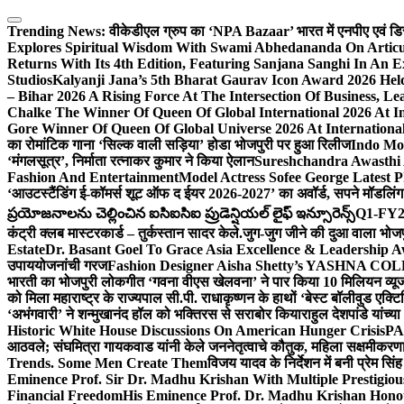
Skip
to
Trending News:
वीकेडीएल ग्रुप का ‘NPA Bazaar’ भारत में एनपीए एवं डिस्ट्र
content
Explores Spiritual Wisdom With Swami Abhedananda On Articu
Returns With Its 4th Edition, Featuring Sanjana Sanghi In An 
Studios
Kalyanji Jana’s 5th Bharat Gaurav Icon Award 2026 Held
– Bihar 2026 A Rising Force At The Intersection Of Business, Le
Chalke The Winner Of Queen Of Global International 2026 At I
Gore Winner Of Queen Of Global Universe 2026 At International
का रोमांटिक गाना ‘सिल्क वाली सड़िया’ होडा भोजपुरी पर हुआ रिलीज
Indo Moz
‘मंगलसूत्र’, निर्माता रत्नाकर कुमार ने किया ऐलान
Sureshchandra Awasthi 
Fashion And Entertainment
Model Actress Sofee George Latest P
‘आउटस्टैंडिंग ई-कॉमर्स शूट ऑफ द ईयर 2026-2027’ का अवॉर्ड, सपने मॉडलिंग 
ప్రయోజనాలను చెల్లించిన ఐసిఐసిఐ ప్రుడెన్షియల్ లైఫ్ ఇన్సూరెన్స్
Q1-FY2027
कंट्री क्लब मास्टरकार्ड – तुर्कस्तान सादर केले.
जुग-जुग जीने की दुआ वाला भोज
Estate
Dr. Basant Goel To Grace Asia Excellence & Leadership Aw
उपाययोजनांची गरज
Fashion Designer Aisha Shetty’s YASHNA COLL
भारती का भोजपुरी लोकगीत ‘गवना वीएस खेलवना’ ने पार किया 10 मिलियन व्य
को मिला महाराष्ट्र के राज्यपाल सी.पी. राधाकृष्णन के हाथों ‘बेस्ट बॉलीवुड एक्टि
‘अभंगवारी’ ने शन्मुखानंद हॉल को भक्तिरस से सराबोर किया
राहुल देशपांडे यांच्
Historic White House Discussions On American Hunger Crisis
PA
आठवले; संघमित्रा गायकवाड यांनी केले जननेतृत्वाचे कौतुक, महिला सक्षमीकरण
Trends. Some Men Create Them
विजय यादव के निर्देशन में बनी प्रेम सि
Eminence Prof. Sir Dr. Madhu Krishan With Multiple Prestigiou
Financial Freedom
His Eminence Prof. Dr. Madhu Krishan Hono