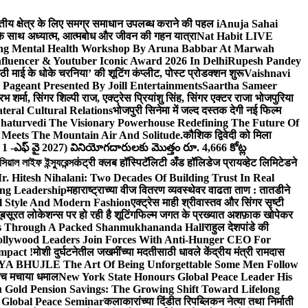
वित्तीय क्षेत्र के लिए समग्र समाधान उपलब्ध कराने की पहल i
Anuja Sahai
ंद के साथ अध्यात्म, आत्मबोध और जीवन की गहन यात्रा
Nat Habit LIVE
ng Mental Health Workshop By Aruna Babbar At Marwah
luencer & Youtuber Iconic Award 2026 In Delhi
Rupesh Pandey
छठी माई के धोके चरनिया’ की शूटिंग कंप्लीट, पोस्ट प्रोडक्शन शुरू
Vaishnavi
Pageant Presented By Joill Entertainments
Saartha Sameer
शर्मा, सिंगर शिल्पी राज, एक्ट्रेस प्रियांशु सिंह, सिंगर एक्टर राजा भोजपुरिया
eral Cultural Relations
भोजपुरी सिनेमा में जल्द दस्तक देगी नई फिल्म
haturvedi The Visionary Powerhouse Redefining The Future Of
Meets The Mountain Air And Solitude.
कौशिक द्विवेदी को मिला
 1 -ఎఫ్ వై 2027) వినియోగదారులకు మొత్తం రూ. 4,666 కోట్ల
ল লাইফ ইন্স্যুরেন্স
कंट्री क्लब हॉस्पिटॅलिटी अँड हॉलिडेज प्रायव्हेट लिमिटेडने
r. Hitesh Nihalani: Two Decades Of Building Trust In Real
ing Leadership
महाराष्ट्राच्या वीज वितरण व्यवस्थेवर वाढता ताण : तातडीने
l Style And Modern Fashion
एक्ट्रेस माही श्रीवास्तव और सिंगर सृष्टी
ूबसूरत लोकेशन्स पर हो रही है शूटिंग
फिल्म जगत के प्रख्यात अशफ़ाक खोपेकर
s Through A Packed Shanmukhananda Hall
राहुल देशपांडे की
llywood Leaders Join Forces With Anti-Hunger CEO For
mpact !
मोशी दुर्घटनेतील जखमींच्या मदतीसाठी धावले केंद्रीय मंत्री रामदास
HUJLE The Art Of Being Unforgettable Some Men Follow
 बीच मचाया धमाल
New York State Honours Global Peace Leader His
Gold Pension Savings: The Growing Shift Toward Lifelong
 Global Peace Seminar
कलाकारांच्या दिंडीत रिपब्लिकन नेत्या तथा निर्माती