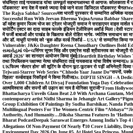
संघमित्रा ताई गायकवाड यांचा उत्स्फूर्त सहभाग
आस्था से आगाज: कोलकाता में राजन
पॉडकास्ट’ बना देश में सबसे ज्यादा देखे जाने वाला डिजिटल पॉडकास्ट चैनल
We
The Rajya Sabha? Sources
यश भारती पुरस्कार से सम्मानित अभिषेक यादव 
Successful Run With Jeevan Bheema Yojna
Aruna Babbar Share
डॉ महेश कुमार फिल्म भोज का ट्रेलर भोजपुरी समाज ने सराहा
एयर वाइस मार्शल स
सपोर्टिंग एक्टर का दादा साहब फाल्के इंडियन टेलीविज़न अवॉर्ड मिला।
देसी स्टा
में फर्जी बाबाओं और पाखंड के खिलाफ बोले रोहित भार्गव- ज्योतिष समाधान का मार्
और डॉ. माधुरी पानमंद को ‘बुक ऑफ़ वर्ल्ड रिकॉर्ड – USA’ से सम्मानित किया 
Vulnerable: J&Ks Daughter Reena Choudhary Outlines Bold Ed
સમારોહમાં લોન્ચ
सिंगर सुगम सिंह और एक्ट्रेस माही श्रीवास्तव का भोजपुरी रो
अवार्ड 2026’ का शानदार आयोजन किया मुंबई:
Heartfelt Birthday Wishes
तथा रिपब्लिकन पक्षाच्या नेत्या संघमित्रा ताई गायकवाड यांचा विशेष सन्मान
Dr R
UK
फिल्म ‘शेल्टर होम’ की शूटिंग के दौरान फूट-फूटकर रो पड़ीं अभिनेत्री दिव्या
Tejwani-Starrer Web Series “Chhodo Yaar Jaane Do”
सपनों, पक्के
दिहला’ वर्ल्डवाइड रिकॉर्ड्स ने किया रिलीज
Dr. DIPTII SINGH – A Dedicate
Over 1,000 Children At Divyaj Foundation Yoga Day Celebrati
आत्मविश्वास और सपनों की उड़ान का नाम है मोनिका सुराजी
“From Hollywood
Bhattacharya Unveils Glam Beat 2.0 With Archana Gautam, M
contemporary artist Nidhi Sharma in Jehangir Art Gallery
“Pigm
Group Exhibition Of Paintings By Sudha Barshikar, Nanda Patha
Multilingual Posters For The Women-Centric Film “Abhaya”
“Ji
Authority, And Humanity…
Diksha Sharma Features In ‘Hathon
Bharat Podcast
Deepak Saraswat Emerges Among India’s Top 4 P
Allegations Of Non-Payment Of Nearly ₹10 Crore Liability, De
Environment Day 2026 On June 05, At Hotel Sea Princess,