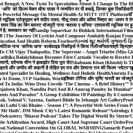
st Bengal: A New Twist To Speculation About A Change In The B
‘अभि’ को फ़िल्म मेकर धीरू यादव ने जन्मदिन पर दी बधाई, लिम्का बुक रिकॉर्डधार
s Powerful Message On Mental Health At MSTV OTT Platform
डॉ
े म्यूज़िक प्रोड्यूसर बने संदीप रावत, नीलू रावत और अमित मिश्रा का ‘असर ये त
र समर सिंह का बिग ब्लास्ट भोजपुरी गाना ‘बदरवा ए धनिया’ एसएफसी म्यूजिक पर
ग है, चमत्कार का नहीं
Sandip Soparrkar At Bishkek International Film
गया।
The Journey Of Lyricist And Composer Amitabh Ranjan From 
ucation And Health Reform Fearless
લંડનમાં શૂટ થયેલી ગુજરાતી ફિ
मांटिक गाना ‘करिया धागा’ वर्ल्डवाइड रिकॉर्ड्स ने किया रिलीज
निलायश्री क्रिएशन्
 To CM Vijay Thalapathy, The Superstar – Angel Tetarbe (Miss G
adhika Balakrishnan Becomes First Carnatic Vocalist to Receive
 त्यागी, दर्दनाक सीन ने झकझोर दिया पूरा सेट
Shabnam Khan (Khushi) Is Th
 इरादे और उम्मीद की कहानी है मोहित एम राय और ऐश्याना राय की फिल्म ‘स्वेटर’
खु
d Specialist In Healing, Wellness And Holistic Health
Amruta Fad
on At Dome, SVP Stadium, Worli
इशिका टोरिया और सृष्टि भारती का भोजपुर
 To India: Wins Deus Unveils ‘The Cinema – A Brief History’” 
ehjabeen Khan, Nandita Puri And RJ Anurag Pandey In Mumbai
“
ents And Paradox” A Group Exhibition Of Paintings By 6 Contemp
k, Sohnal V. Saxena, Janhavi Bhide In Jehangir Art Gallery
Prod
ski Lathi Uski Bhains – Season 1”: A Powerful Web Series From
 Me Hath’, DM Music City’s Latest Romantic Release
“Astrology I
odcasters; ‘Bharat Podcast’ Takes The Digital World By Storm
‘C
spite Arbitration Award, High Court And Supreme Court Order
Pro
 Mumbai National Convention On GLOBAL WARMING
Samarth Panel 