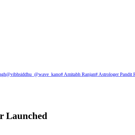
ngh
@vibhsiddhu_
@wave_kano
# Amitabh Ranjan
# Astrologer Pandit 
r Launched