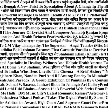
ीतिक पारी से पहले माँ विन्ध्यवासिनी दरबार पहुंचे कुलदीप मैती, मांगा आशीर्वाद
फ
st Bengal: A New Twist To Speculation About A Change In The B
‘अभि’ को फ़िल्म मेकर धीरू यादव ने जन्मदिन पर दी बधाई, लिम्का बुक रिकॉर्डधार
s Powerful Message On Mental Health At MSTV OTT Platform
डॉ
े म्यूज़िक प्रोड्यूसर बने संदीप रावत, नीलू रावत और अमित मिश्रा का ‘असर ये त
र समर सिंह का बिग ब्लास्ट भोजपुरी गाना ‘बदरवा ए धनिया’ एसएफसी म्यूजिक पर
ग है, चमत्कार का नहीं
Sandip Soparrkar At Bishkek International Film
गया।
The Journey Of Lyricist And Composer Amitabh Ranjan From 
ucation And Health Reform Fearless
લંડનમાં શૂટ થયેલી ગુજરાતી ફિ
मांटिक गाना ‘करिया धागा’ वर्ल्डवाइड रिकॉर्ड्स ने किया रिलीज
निलायश्री क्रिएशन्
 To CM Vijay Thalapathy, The Superstar – Angel Tetarbe (Miss G
adhika Balakrishnan Becomes First Carnatic Vocalist to Receive
 त्यागी, दर्दनाक सीन ने झकझोर दिया पूरा सेट
Shabnam Khan (Khushi) Is Th
 इरादे और उम्मीद की कहानी है मोहित एम राय और ऐश्याना राय की फिल्म ‘स्वेटर’
खु
d Specialist In Healing, Wellness And Holistic Health
Amruta Fad
on At Dome, SVP Stadium, Worli
इशिका टोरिया और सृष्टि भारती का भोजपुर
 To India: Wins Deus Unveils ‘The Cinema – A Brief History’” 
ehjabeen Khan, Nandita Puri And RJ Anurag Pandey In Mumbai
“
ents And Paradox” A Group Exhibition Of Paintings By 6 Contemp
k, Sohnal V. Saxena, Janhavi Bhide In Jehangir Art Gallery
Prod
ski Lathi Uski Bhains – Season 1”: A Powerful Web Series From
 Me Hath’, DM Music City’s Latest Romantic Release
“Astrology I
odcasters; ‘Bharat Podcast’ Takes The Digital World By Storm
‘C
spite Arbitration Award, High Court And Supreme Court Order
Pro
 Mumbai National Convention On GLOBAL WARMING
Samarth Panel 