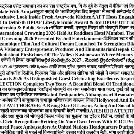
ेस्ड एसेट समाधान का बन रहा राष्ट्रीय मंच, वि के दुबे के नेतृत्व में बैंकिंग एवं 
late With Anuja
अनुजा सहाई के ‘आर्टिक्युलेट विद अनुजा’ में स्वामी अभेदान
Exclusive Look Inside Fresh Ayurveda Kitchen
AAFT Hosts Engagi
 In Delhi
7th DPIAF Lifestyle Iconic Award & 3rd DPIAF OTT Inf
adership & Public Service
संचिता बनर्जी, प्रत्युष मिश्रा की भोजपुरी फिल्म ‘
nternational Crowning 2026 Held At Raddison Hotel Mumbai, The 
 Crowning 2026 Presented By Joill Entertainments
डिजिटल स्टार सौरभ 
ambique Film And Cultural Forum Launched To Strengthen Bilat
A Visionary Entrepreneur, Producer And Humanitarian
Deepak C
hotoshoot Pics
Echoes Of The Valley: Kastoorwan Where Memory 
एजेंसी ने किया सम्मानित
ఆర్థిక సంవత్సరం 2027 , మొదటి త్రైమాసికంలో (క్యు
-এ গ্রাহকদের মোট ৪,৬৬৬ কোটি টাকার সুবিধা প্রদান করেছে আইসিআইসিআই প্রুডেন্সিয়া
पुरी लोकगीत रिलीज, प्रियंका सिंह और इशिका तोरिया की जोड़ी ने मचाया धमाल
M
ards 2026 As Distinguished Guest Celebrating Excellence. Inspir
ECTION Completes Two Years, A Beautiful Blend Of Traditiona
ूज का आंकड़ा
वर्ल्डवाइड रिकॉर्ड्स भोजपुरी का नया धमाकेदार गाना जल्द, दुबई की ख
विस्ट’ का प्रतिष्ठित सम्मान
Rahul Deshpande’s Abhangawari Resonate
या ‘अभंगवारी’ने शन्मुखानंद सभागृह भक्तिरसात न्हाऊन निघाले
Hollywood And Bo
LLAVI THORAVE: A Rising Star Of Lavani, Acting And Social I
ासाठी शासनाच्या योजनांचा लाभ देण्याची केली मागणी
RAJESHH DATTATRYA B
ंह और रक्षा गुप्ता की भोजपुरी फिल्म ‘जोरू का गुलाम’ का ट्रेलर रिलीज, दर्शकों के
s Civic Recognitions
Retiring On Your Own Terms With ICICI Pru 
ured Peace Ambassadors At United Nations Headquarters During
ीतिक पारी से पहले माँ विन्ध्यवासिनी दरबार पहुंचे कुलदीप मैती, मांगा आशीर्वाद
फ