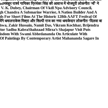
wad
मशहूर पार्श्व गायिका प्रियंका सिंह की आवाज में भोजपुरी लोकगीत ‘माँ’ ने
V. K. Dubey, Chairman Of Vkdl Npa Advisory Council,
gh Chandra A Submarine Warrior, A Nation Builder And A
s For Short Films At The Historic 128th AAFT Festival Of
ेंगे धमाल
राकेश मिश्रा और शिल्पी राज का नया धमाकेदार लोकगीत ‘दिलवा बा
hwa, Zakir Hussain, Namit Das, Vikram Kochhar, Brijendra
ctor Sadhu Kabra
Shahzaad Mirza’s Shajapur Visit Puts
 Wisdom With Swami Abhedananda On Articulate With
 Of Paintings By Contemporary Artist Mahananda Sagare In