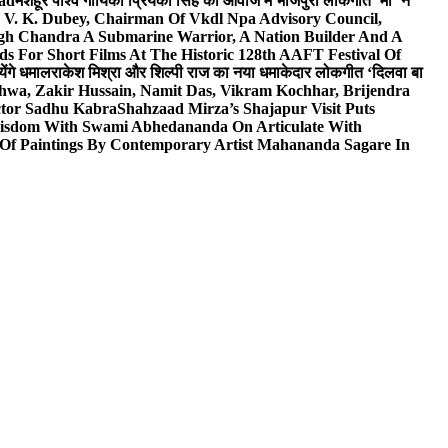
wad
मशहूर पार्श्व गायिका प्रियंका सिंह की आवाज में भोजपुरी लोकगीत ‘माँ’ ने
V. K. Dubey, Chairman Of Vkdl Npa Advisory Council,
gh Chandra A Submarine Warrior, A Nation Builder And A
s For Short Films At The Historic 128th AAFT Festival Of
ेंगे धमाल
राकेश मिश्रा और शिल्पी राज का नया धमाकेदार लोकगीत ‘दिलवा बा
hwa, Zakir Hussain, Namit Das, Vikram Kochhar, Brijendra
ctor Sadhu Kabra
Shahzaad Mirza’s Shajapur Visit Puts
 Wisdom With Swami Abhedananda On Articulate With
 Of Paintings By Contemporary Artist Mahananda Sagare In