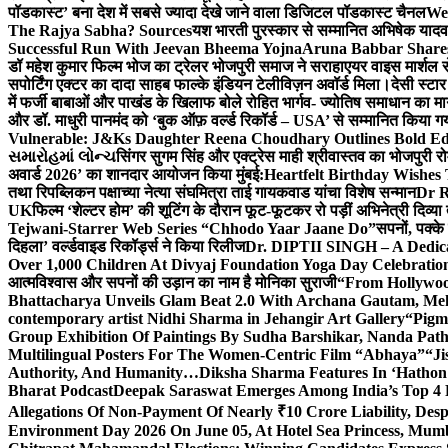
पॉडकास्ट’ बना देश में सबसे ज्यादा देखे जाने वाला डिजिटल पॉडकास्ट चैनल
We
The Rajya Sabha? Sources
यश भारती पुरस्कार से सम्मानित अभिषेक यादव 
Successful Run With Jeevan Bheema Yojna
Aruna Babbar Share
डॉ महेश कुमार फिल्म भोज का ट्रेलर भोजपुरी समाज ने सराहा
एयर वाइस मार्शल स
सपोर्टिंग एक्टर का दादा साहब फाल्के इंडियन टेलीविज़न अवॉर्ड मिला।
देसी स्टा
में फर्जी बाबाओं और पाखंड के खिलाफ बोले रोहित भार्गव- ज्योतिष समाधान का मार्
और डॉ. माधुरी पानमंद को ‘बुक ऑफ़ वर्ल्ड रिकॉर्ड – USA’ से सम्मानित किया 
Vulnerable: J&Ks Daughter Reena Choudhary Outlines Bold Ed
સમારોહમાં લોન્ચ
सिंगर सुगम सिंह और एक्ट्रेस माही श्रीवास्तव का भोजपुरी रो
अवार्ड 2026’ का शानदार आयोजन किया मुंबई:
Heartfelt Birthday Wishes
तथा रिपब्लिकन पक्षाच्या नेत्या संघमित्रा ताई गायकवाड यांचा विशेष सन्मान
Dr R
UK
फिल्म ‘शेल्टर होम’ की शूटिंग के दौरान फूट-फूटकर रो पड़ीं अभिनेत्री दिव्या
Tejwani-Starrer Web Series “Chhodo Yaar Jaane Do”
सपनों, पक्के
दिहला’ वर्ल्डवाइड रिकॉर्ड्स ने किया रिलीज
Dr. DIPTII SINGH – A Dedicate
Over 1,000 Children At Divyaj Foundation Yoga Day Celebrati
आत्मविश्वास और सपनों की उड़ान का नाम है मोनिका सुराजी
“From Hollywood
Bhattacharya Unveils Glam Beat 2.0 With Archana Gautam, M
contemporary artist Nidhi Sharma in Jehangir Art Gallery
“Pigm
Group Exhibition Of Paintings By Sudha Barshikar, Nanda Patha
Multilingual Posters For The Women-Centric Film “Abhaya”
“Ji
Authority, And Humanity…
Diksha Sharma Features In ‘Hathon
Bharat Podcast
Deepak Saraswat Emerges Among India’s Top 4 P
Allegations Of Non-Payment Of Nearly ₹10 Crore Liability, De
Environment Day 2026 On June 05, At Hotel Sea Princess,