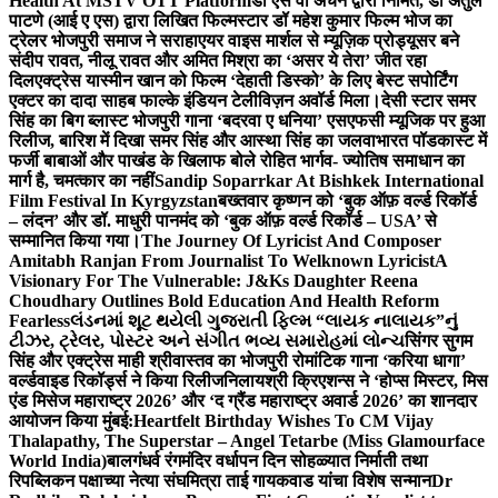
Health At MSTV OTT Platform
डॉ एस वी अंचन द्वारा निर्मित, डॉ अतुल
पाटणे (आई ए एस) द्वारा लिखित फिल्मस्टार डॉ महेश कुमार फिल्म भोज का
ट्रेलर भोजपुरी समाज ने सराहा
एयर वाइस मार्शल से म्यूज़िक प्रोड्यूसर बने
संदीप रावत, नीलू रावत और अमित मिश्रा का ‘असर ये तेरा’ जीत रहा
दिल
एक्ट्रेस यास्मीन खान को फिल्म ‘देहाती डिस्को’ के लिए बेस्ट सपोर्टिंग
एक्टर का दादा साहब फाल्के इंडियन टेलीविज़न अवॉर्ड मिला।
देसी स्टार समर
सिंह का बिग ब्लास्ट भोजपुरी गाना ‘बदरवा ए धनिया’ एसएफसी म्यूजिक पर हुआ
रिलीज, बारिश में दिखा समर सिंह और आस्था सिंह का जलवा
भारत पॉडकास्ट में
फर्जी बाबाओं और पाखंड के खिलाफ बोले रोहित भार्गव- ज्योतिष समाधान का
मार्ग है, चमत्कार का नहीं
Sandip Soparrkar At Bishkek International
Film Festival In Kyrgyzstan
बख्तवार कृष्णन को ‘बुक ऑफ़ वर्ल्ड रिकॉर्ड
– लंदन’ और डॉ. माधुरी पानमंद को ‘बुक ऑफ़ वर्ल्ड रिकॉर्ड – USA’ से
सम्मानित किया गया।
The Journey Of Lyricist And Composer
Amitabh Ranjan From Journalist To Welknown Lyricist
A
Visionary For The Vulnerable: J&Ks Daughter Reena
Choudhary Outlines Bold Education And Health Reform
Fearless
લંડનમાં શૂટ થયેલી ગુજરાતી ફિલ્મ “લાયક નાલાયક”નું
ટીઝર, ટ્રેલર, પોસ્ટર અને સંગીત ભવ્ય સમારોહમાં લોન્ચ
सिंगर सुगम
सिंह और एक्ट्रेस माही श्रीवास्तव का भोजपुरी रोमांटिक गाना ‘करिया धागा’
वर्ल्डवाइड रिकॉर्ड्स ने किया रिलीज
निलायश्री क्रिएशन्स ने ‘होप्स मिस्टर, मिस
एंड मिसेज महाराष्ट्र 2026’ और ‘द ग्रैंड महाराष्ट्र अवार्ड 2026’ का शानदार
आयोजन किया मुंबई:
Heartfelt Birthday Wishes To CM Vijay
Thalapathy, The Superstar – Angel Tetarbe (Miss Glamourface
World India)
बालगंधर्व रंगमंदिर वर्धापन दिन सोहळ्यात निर्माती तथा
रिपब्लिकन पक्षाच्या नेत्या संघमित्रा ताई गायकवाड यांचा विशेष सन्मान
Dr