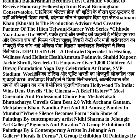
Radhika Balakrishnan Becomes First Carnatic Vocalist to
Receive Honorary Fellowship from Royal Birmingham
Conservatoire, UK
फिल्म ‘शेल्टर होम’ की शूटिंग के दौरान फूट-फूटकर रो
पड़ीं अभिनेत्री दिव्या त्यागी, दर्दनाक सीन ने झकझोर दिया पूरा सेट
Shabnam
Khan (Khushi) Is The Production Advisor And Creative
Partner Of The Hiten Tejwani-Starrer Web Series “Chhodo
Yaar Jaane Do”
सपनों, पक्के इरादे और उम्मीद की कहानी है मोहित एम राय
और ऐश्याना राय की फिल्म ‘स्वेटर’
खुशबू तिवारी केटी और माही श्रीवास्तव का
भोजपुरी सैड सांग ‘उहे अंखिया रोवा दिहला’ वर्ल्डवाइड रिकॉर्ड्स ने किया
रिलीज
Dr. DIPTII SINGH – A Dedicated Specialist In Healing,
Wellness And Holistic Health
Amruta Fadnavis, Shahid Kapoor,
Jackie Shroff, Sreeleela To Empower Over 1,000 Children At
Divyaj Foundation Yoga Day Celebration At Dome, SVP
Stadium, Worli
इशिका टोरिया और सृष्टि भारती का भोजपुरी लोकगीत ‘लव
यू कहबे करब’ वर्ल्डवाइड रिकॉर्ड्स ने किया रिलीज
संघर्ष, आत्मविश्वास और
सपनों की उड़ान का नाम है मोनिका सुराजी
“From Hollywood To India:
Wins Deus Unveils ‘The Cinema – A Brief History’” Most
Cinematic And Professional Choice For Media
Kakali
Bhattacharya Unveils Glam Beat 2.0 With Archana Gautam,
Mehjabeen Khan, Nandita Puri And RJ Anurag Pandey In
Mumbai
“Where Silence Becomes Form” Solo Show of
Paintings By contemporary artist Nidhi Sharma in Jehangir
Art Gallery
“Pigments And Paradox” A Group Exhibition Of
Paintings By 6 Contemporary Artists In Jehangir Art
Gallery
“Florals & Forms” A Group Exhibition Of Paintings By