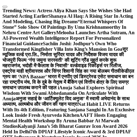
Skip
to
Trending News:
Actress Aliya Khan Says She Wishes She Had
content
Started Acting Earlier
Shanaya Al Haq: A Rising Star In Acting
And Modeling, Chasing Big Dreams
“Eternal Whispers Of
Stone” Solo Show Of Paintings By Uma Krishnamoorthy In
Nehru Centre Art Gallery
Melooha Launches Artha Sutram, An
AI-Powered Wealth Intelligence Report For Personalized
Financial Guidance
Sachiin Joshi: Jodhpur’s Own Who
Transformed Kingfisher Villa Into King’s Mansion In Goa
सुर
म्यूजिक वर्ल्ड प्रा.लि., निर्माता सुरिंदर यादव और निर्देशक विजय यादव की
भोजपुरी फिल्म ‘गंगा जमुना सरस्वती’ की शूटिंग ग्रैंड मुहूर्त करके शुरू
महराजगंज, भदोही में
‘कैलाश के निवासी’ वर्ल्डवाइड रिकॉर्ड्स पर रिलीज,
एक्ट्रेस माही श्रीवास्तव और सिंगर शिवानी सिंह का नया बोलबम गीत
वीकेडीएल
ग्रुप का ‘NPA Bazaar’ भारत में एनपीए एवं डिस्ट्रेस्ड एसेट समाधान का बन
रहा राष्ट्रीय मंच, वि के दुबे के नेतृत्व में बैंकिंग एवं वित्तीय क्षेत्र के लिए समग्र
समाधान उपलब्ध कराने की पहल i
Anuja Sahai Explores Spiritual
Wisdom With Swami Abhedananda On Articulate With
Anuja
अनुजा सहाई के ‘आर्टिक्युलेट विद अनुजा’ में स्वामी अभेदानंद के साथ
अध्यात्म, आत्मबोध और जीवन की गहन यात्रा
Nat Habit LIVE Returns
With Its 4th Edition, Featuring Sanjana Sanghi In An Exclusive
Look Inside Fresh Ayurveda Kitchen
AAFT Hosts Engaging
Mental Health Workshop By Aruna Babbar At Marwah
Studios
Kalyanji Jana’s 5th Bharat Gaurav Icon Award 2026
Held In Delhi
7th DPIAF Lifestyle Iconic Award & 3rd DPIAF