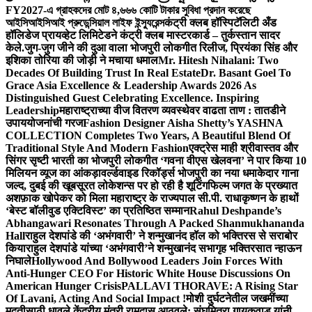
FY2027-এ গ্রাহকদের মোট ৪,৬৬৬ কোটি টাকার সুবিধা প্রদান করেছে
আইসিআইসিআই প্রুডেন্সিয়াল লাইফ ইন্স্যুরেন্স
कंट्री क्लब हॉस्पिटॅलिटी अँड
हॉलिडेज प्रायव्हेट लिमिटेडने कंट्री क्लब मास्टरकार्ड – तुर्कस्तान सादर
केले.
जुग-जुग जीने की दुआ वाला भोजपुरी लोकगीत रिलीज, प्रियंका सिंह और
इशिका तोरिया की जोड़ी ने मचाया धमाल
Mr. Hitesh Nihalani: Two
Decades Of Building Trust In Real Estate
Dr. Basant Goel To
Grace Asia Excellence & Leadership Awards 2026 As
Distinguished Guest Celebrating Excellence. Inspiring
Leadership
महाराष्ट्राच्या वीज वितरण व्यवस्थेवर वाढता ताण : तातडीने
उपाययोजनांची गरज
Fashion Designer Aisha Shetty’s YASHNA
COLLECTION Completes Two Years, A Beautiful Blend Of
Traditional Style And Modern Fashion
एक्ट्रेस माही श्रीवास्तव और
सिंगर सृष्टी भारती का भोजपुरी लोकगीत ‘गवना वीएस खेलवना’ ने पार किया 10
मिलियन व्यूज का आंकड़ा
वर्ल्डवाइड रिकॉर्ड्स भोजपुरी का नया धमाकेदार गाना
जल्द, दुबई की खूबसूरत लोकेशन्स पर हो रही है शूटिंग
फिल्म जगत के प्रख्यात
अशफ़ाक खोपेकर को मिला महाराष्ट्र के राज्यपाल सी.पी. राधाकृष्णन के हाथों
‘बेस्ट बॉलीवुड एक्टिविस्ट’ का प्रतिष्ठित सम्मान
Rahul Deshpande’s
Abhangawari Resonates Through A Packed Shanmukhananda
Hall
राहुल देशपांडे की ‘अभंगवारी’ ने शन्मुखानंद हॉल को भक्तिरस से सराबोर
किया
राहुल देशपांडे यांच्या ‘अभंगवारी’ने शन्मुखानंद सभागृह भक्तिरसात न्हाऊन
निघाले
Hollywood And Bollywood Leaders Join Forces With
Anti-Hunger CEO For Historic White House Discussions On
American Hunger Crisis
PALLAVI THORAVE: A Rising Star
Of Lavani, Acting And Social Impact !
मोशी दुर्घटनेतील जखमींच्या
मदतीसाठी धावले केंद्रीय मंत्री रामदास आठवले; संघमित्रा गायकवाड यांनी