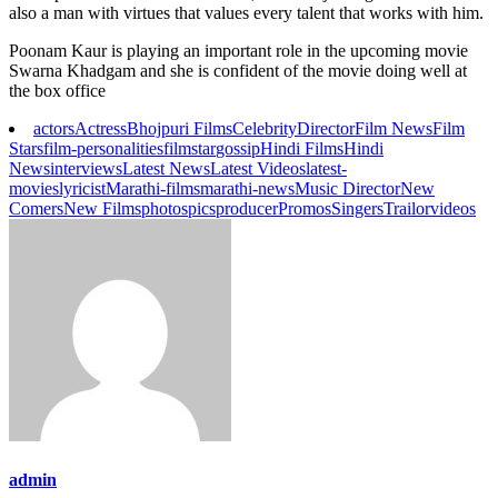
also a man with virtues that values every talent that works with him.
Poonam Kaur is playing an important role in the upcoming movie
Swarna Khadgam and she is confident of the movie doing well at
the box office
actors
Actress
Bhojpuri Films
Celebrity
Director
Film News
Film
Stars
film-personalities
filmstar
gossip
Hindi Films
Hindi
News
interviews
Latest News
Latest Videos
latest-
movies
lyricist
Marathi-films
marathi-news
Music Director
New
Comers
New Films
photos
pics
producer
Promos
Singers
Trailor
videos
admin