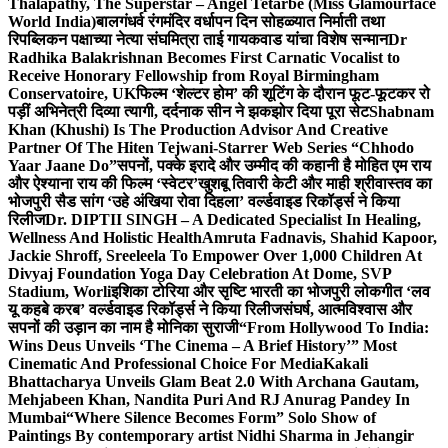
Thalapathy, The Superstar – Angel Tetarbe (Miss Glamourface
World India)
बालगंधर्व रंगमंदिर वर्धापन दिन सोहळ्यात निर्माती तथा
रिपब्लिकन पक्षाच्या नेत्या संघमित्रा ताई गायकवाड यांचा विशेष सन्मान
Dr
Radhika Balakrishnan Becomes First Carnatic Vocalist to
Receive Honorary Fellowship from Royal Birmingham
Conservatoire, UK
फिल्म ‘शेल्टर होम’ की शूटिंग के दौरान फूट-फूटकर रो
पड़ीं अभिनेत्री दिव्या त्यागी, दर्दनाक सीन ने झकझोर दिया पूरा सेट
Shabnam
Khan (Khushi) Is The Production Advisor And Creative
Partner Of The Hiten Tejwani-Starrer Web Series “Chhodo
Yaar Jaane Do”
सपनों, पक्के इरादे और उम्मीद की कहानी है मोहित एम राय
और ऐश्याना राय की फिल्म ‘स्वेटर’
खुशबू तिवारी केटी और माही श्रीवास्तव का
भोजपुरी सैड सांग ‘उहे अंखिया रोवा दिहला’ वर्ल्डवाइड रिकॉर्ड्स ने किया
रिलीज
Dr. DIPTII SINGH – A Dedicated Specialist In Healing,
Wellness And Holistic Health
Amruta Fadnavis, Shahid Kapoor,
Jackie Shroff, Sreeleela To Empower Over 1,000 Children At
Divyaj Foundation Yoga Day Celebration At Dome, SVP
Stadium, Worli
इशिका टोरिया और सृष्टि भारती का भोजपुरी लोकगीत ‘लव
यू कहबे करब’ वर्ल्डवाइड रिकॉर्ड्स ने किया रिलीज
संघर्ष, आत्मविश्वास और
सपनों की उड़ान का नाम है मोनिका सुराजी
“From Hollywood To India:
Wins Deus Unveils ‘The Cinema – A Brief History’” Most
Cinematic And Professional Choice For Media
Kakali
Bhattacharya Unveils Glam Beat 2.0 With Archana Gautam,
Mehjabeen Khan, Nandita Puri And RJ Anurag Pandey In
Mumbai
“Where Silence Becomes Form” Solo Show of
Paintings By contemporary artist Nidhi Sharma in Jehangir