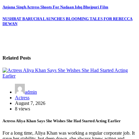
Post
Anjana Singh Actress Shoots For Nadaan Ishq Bhojpuri Film
navigation
NUSHRAT BARUCHA LAUNCHES BLOOMING TALES FOR REBECCA
DEWAN
Related Posts
admin
Actress
August 7, 2026
8 views
Actress Aliya Khan Says She Wishes She Had Started Acting Earlier
For a long time, Aliya Khan was working a regular corporate job. It
gave her stability, but deep down, she always knew acting and