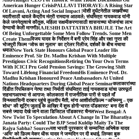
American Hunger Crisis
PALLAVI THORAVE: A Rising Star
Of Lavani, Acting And Social Impact !
मोशी दुर्घटनेतील जखमींच्या
मदतीसाठी धावले केंद्रीय मंत्री रामदास आठवले; संघमित्रा गायकवाड यांनी
केले जननेतृत्वाचे कौतुक, महिला सक्षमीकरणासाठी शासनाच्या योजनांचा लाभ
देण्याची केली मागणी
RAJESHH DATTATRYA BHUJLE The Art
Of Being Unforgettable Some Men Follow Trends. Some Men
Create Them
विजय यादव के निर्देशन में बनी प्रेम सिंह और रक्षा गुप्ता की
भोजपुरी फिल्म ‘जोरू का गुलाम’ का ट्रेलर रिलीज, दर्शकों के बीच मचाया
धमाल
New York State Honours Global Peace Leader His
Eminence Prof. Sir Dr. Madhu Krishan With Multiple
Prestigious Civic Recognitions
Retiring On Your Own Terms
With ICICI Pru Gold Pension Savings: The Growing Shift
Toward Lifelong Financial Freedom
His Eminence Prof. Dr.
Madhu Krishan Honoured Peace Ambassadors At United
Nations Headquarters During Global Peace Seminar
कलाकारांच्या
दिंडीत रिपब्लिकन नेत्या तथा निर्माती संघमित्रा ताई गायकवाड यांचा उत्स्फूर्त
सहभाग
आस्था से आगाज: कोलकाता में राजनीतिक पारी से पहले माँ
विन्ध्यवासिनी दरबार पहुंचे कुलदीप मैती, मांगा आशीर्वाद
फ़िल्म “अभिमन्यु – एक
शोध” की शूटिंग जुलाई के आखिर में शुरू होगी
‘भारत पॉडकास्ट’ बना देश में
सबसे ज्यादा देखे जाने वाला डिजिटल पॉडकास्ट चैनल
West Bengal: A
New Twist To Speculation About A Change In The Bharatiya
Janata Party: Could The BJP Send Kuldip Maity To The
Rajya Sabha? Sources
यश भारती पुरस्कार से सम्मानित अभिषेक यादव
‘अभि’ को फ़िल्म मेकर धीरू यादव ने जन्मदिन पर दी बधाई, लिम्का बुक