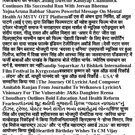
रिकॉर्डधारी को सराहा
Casting Director Kashyap Chandhock
Continues His Successful Run With Jeevan Bheema
Yojna
Aruna Babbar Shares Powerful Message On Mental
Health At MSTV OTT Platform
डॉ एस वी अंचन द्वारा निर्मित, डॉ अतुल
पाटणे (आई ए एस) द्वारा लिखित फिल्मस्टार डॉ महेश कुमार फिल्म भोज का
ट्रेलर भोजपुरी समाज ने सराहा
एयर वाइस मार्शल से म्यूज़िक प्रोड्यूसर बने
संदीप रावत, नीलू रावत और अमित मिश्रा का ‘असर ये तेरा’ जीत रहा
दिल
एक्ट्रेस यास्मीन खान को फिल्म ‘देहाती डिस्को’ के लिए बेस्ट सपोर्टिंग
एक्टर का दादा साहब फाल्के इंडियन टेलीविज़न अवॉर्ड मिला।
देसी स्टार समर
सिंह का बिग ब्लास्ट भोजपुरी गाना ‘बदरवा ए धनिया’ एसएफसी म्यूजिक पर हुआ
रिलीज, बारिश में दिखा समर सिंह और आस्था सिंह का जलवा
भारत पॉडकास्ट में
फर्जी बाबाओं और पाखंड के खिलाफ बोले रोहित भार्गव- ज्योतिष समाधान का
मार्ग है, चमत्कार का नहीं
Sandip Soparrkar At Bishkek International
Film Festival In Kyrgyzstan
बख्तवार कृष्णन को ‘बुक ऑफ़ वर्ल्ड रिकॉर्ड
– लंदन’ और डॉ. माधुरी पानमंद को ‘बुक ऑफ़ वर्ल्ड रिकॉर्ड – USA’ से
सम्मानित किया गया।
The Journey Of Lyricist And Composer
Amitabh Ranjan From Journalist To Welknown Lyricist
A
Visionary For The Vulnerable: J&Ks Daughter Reena
Choudhary Outlines Bold Education And Health Reform
Fearless
લંડનમાં શૂટ થયેલી ગુજરાતી ફિલ્મ “લાયક નાલાયક”નું
ટીઝર, ટ્રેલર, પોસ્ટર અને સંગીત ભવ્ય સમારોહમાં લોન્ચ
सिंगर सुगम
सिंह और एक्ट्रेस माही श्रीवास्तव का भोजपुरी रोमांटिक गाना ‘करिया धागा’
वर्ल्डवाइड रिकॉर्ड्स ने किया रिलीज
निलायश्री क्रिएशन्स ने ‘होप्स मिस्टर, मिस
एंड मिसेज महाराष्ट्र 2026’ और ‘द ग्रैंड महाराष्ट्र अवार्ड 2026’ का शानदार
आयोजन किया मुंबई:
Heartfelt Birthday Wishes To CM Vijay