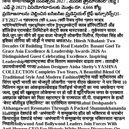
किया सम्मानित
ఆర్థిక సంవత్సరం 2027 , మొదటి త్రైమాసికంలో (క్యు 1
-ఎఫ్ వై 2027) వినియోగదారులకు మొత్తం రూ. 4,666 కోట్ల
ప్రయోజనాలను చెల్లించిన ఐసిఐసిఐ ప్రుడెన్షియల్ లైఫ్ ఇన్సూరెన్స్
Q1-
FY2027-এ গ্রাহকদের মোট ৪,৬৬৬ কোটি টাকার সুবিধা প্রদান করেছে
আইসিআইসিআই প্রুডেন্সিয়াল লাইফ ইন্স্যুরেন্স
कंट्री क्लब हॉस्पिटॅलिटी अँड
हॉलिडेज प्रायव्हेट लिमिटेडने कंट्री क्लब मास्टरकार्ड – तुर्कस्तान सादर
केले.
जुग-जुग जीने की दुआ वाला भोजपुरी लोकगीत रिलीज, प्रियंका सिंह और
इशिका तोरिया की जोड़ी ने मचाया धमाल
Mr. Hitesh Nihalani: Two
Decades Of Building Trust In Real Estate
Dr. Basant Goel To
Grace Asia Excellence & Leadership Awards 2026 As
Distinguished Guest Celebrating Excellence. Inspiring
Leadership
महाराष्ट्राच्या वीज वितरण व्यवस्थेवर वाढता ताण : तातडीने
उपाययोजनांची गरज
Fashion Designer Aisha Shetty’s YASHNA
COLLECTION Completes Two Years, A Beautiful Blend Of
Traditional Style And Modern Fashion
एक्ट्रेस माही श्रीवास्तव और
सिंगर सृष्टी भारती का भोजपुरी लोकगीत ‘गवना वीएस खेलवना’ ने पार किया 10
मिलियन व्यूज का आंकड़ा
वर्ल्डवाइड रिकॉर्ड्स भोजपुरी का नया धमाकेदार गाना
जल्द, दुबई की खूबसूरत लोकेशन्स पर हो रही है शूटिंग
फिल्म जगत के प्रख्यात
अशफ़ाक खोपेकर को मिला महाराष्ट्र के राज्यपाल सी.पी. राधाकृष्णन के हाथों
‘बेस्ट बॉलीवुड एक्टिविस्ट’ का प्रतिष्ठित सम्मान
Rahul Deshpande’s
Abhangawari Resonates Through A Packed Shanmukhananda
Hall
राहुल देशपांडे की ‘अभंगवारी’ ने शन्मुखानंद हॉल को भक्तिरस से सराबोर
किया
राहुल देशपांडे यांच्या ‘अभंगवारी’ने शन्मुखानंद सभागृह भक्तिरसात न्हाऊन
निघाले
Hollywood And Bollywood Leaders Join Forces With
Anti-Hunger CEO For Historic White House Discussions On