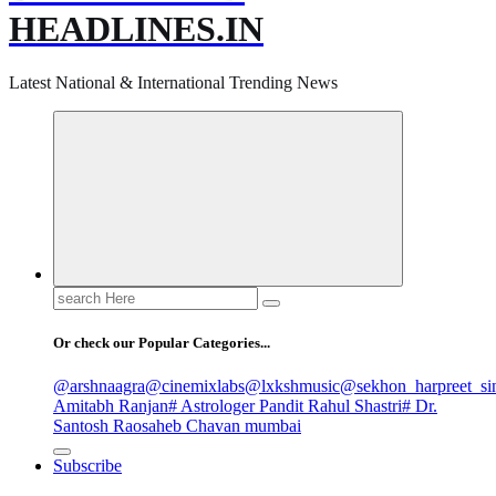
HEADLINES.IN
Latest National & International Trending News
Search
for:
Or check our Popular Categories...
@arshnaagra
@cinemixlabs
@lxkshmusic
@sekhon_harpreet_si
Amitabh Ranjan
# Astrologer Pandit Rahul Shastri
# Dr.
Santosh Raosaheb Chavan mumbai
Subscribe