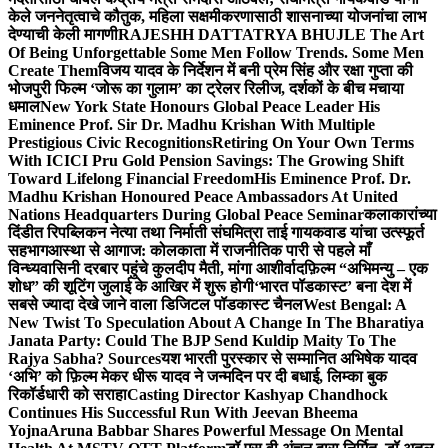
केले जननेतृत्वाचे कौतुक, महिला सक्षमीकरणासाठी शासनाच्या योजनांचा लाभ
देण्याची केली मागणी
RAJESHH DATTATRYA BHUJLE The Art
Of Being Unforgettable Some Men Follow Trends. Some Men
Create Them
विजय यादव के निर्देशन में बनी प्रेम सिंह और रक्षा गुप्ता की
भोजपुरी फिल्म ‘जोरू का गुलाम’ का ट्रेलर रिलीज, दर्शकों के बीच मचाया
धमाल
New York State Honours Global Peace Leader His
Eminence Prof. Sir Dr. Madhu Krishan With Multiple
Prestigious Civic Recognitions
Retiring On Your Own Terms
With ICICI Pru Gold Pension Savings: The Growing Shift
Toward Lifelong Financial Freedom
His Eminence Prof. Dr.
Madhu Krishan Honoured Peace Ambassadors At United
Nations Headquarters During Global Peace Seminar
कलाकारांच्या
दिंडीत रिपब्लिकन नेत्या तथा निर्माती संघमित्रा ताई गायकवाड यांचा उत्स्फूर्त
सहभाग
आस्था से आगाज: कोलकाता में राजनीतिक पारी से पहले माँ
विन्ध्यवासिनी दरबार पहुंचे कुलदीप मैती, मांगा आशीर्वाद
फ़िल्म “अभिमन्यु – एक
शोध” की शूटिंग जुलाई के आखिर में शुरू होगी
‘भारत पॉडकास्ट’ बना देश में
सबसे ज्यादा देखे जाने वाला डिजिटल पॉडकास्ट चैनल
West Bengal: A
New Twist To Speculation About A Change In The Bharatiya
Janata Party: Could The BJP Send Kuldip Maity To The
Rajya Sabha? Sources
यश भारती पुरस्कार से सम्मानित अभिषेक यादव
‘अभि’ को फ़िल्म मेकर धीरू यादव ने जन्मदिन पर दी बधाई, लिम्का बुक
रिकॉर्डधारी को सराहा
Casting Director Kashyap Chandhock
Continues His Successful Run With Jeevan Bheema
Yojna
Aruna Babbar Shares Powerful Message On Mental