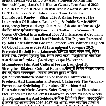
Mental Health Workshop By Aruna Babbar At Marwah
Studios
Kalyanji Jana’s 5th Bharat Gaurav Icon Award 2026
Held In Delhi
7th DPIAF Lifestyle Iconic Award & 3rd DPIAF
OTT Influencer & Youtuber Iconic Award 2026 In
Delhi
Rupesh Pandey – Bihar 2026 A Rising Force At The
Intersection Of Business, Leadership & Public Service
संचिता
बनर्जी, प्रत्युष मिश्रा की भोजपुरी फिल्म ‘छठी माई के धोके चरनिया’ की शूटिंग
कंप्लीट, पोस्ट प्रोडक्शन शुरू
Vaishnavi Chalke The Winner Of
Queen Of Global International 2026 At International Crowning
2026 Held At Raddison Hotel Mumbai, The Pageant Presented
By Joill Entertainments
Saartha Sameer Gore Winner Of Queen
Of Global Universe 2026 At International Crowning 2026
Presented By Joill Entertainments
डिजिटल स्टार सौरभ शर्मा, सिंगर
शिल्पी राज, एक्ट्रेस प्रियांशु सिंह, सिंगर एक्टर राजा भोजपुरिया का रोमांटिक
गाना ‘सिल्क वाली सड़िया’ होडा भोजपुरी पर हुआ रिलीज
Indo
Mozambique Film And Cultural Forum Launched To
Strengthen Bilateral Cultural Relations
भोजपुरी सिनेमा में जल्द दस्तक
देगी नई फिल्म ‘मंगलसूत्र’, निर्माता रत्नाकर कुमार ने किया
ऐलान
Sureshchandra Awasthi A Visionary Entrepreneur,
Producer And Humanitarian
Deepak Chaturvedi The Visionary
Powerhouse Redefining The Future Of Fashion And
Entertainment
Model Actress Sofee George Latest Photoshoot
Pics
Echoes Of The Valley: Kastoorwan Where Memory Meets
The Mountain Air And Solitude.
कौशिक द्विवेदी को मिला ‘आउटस्टैंडिंग
ई-कॉमर्स शूट ऑफ द ईयर 2026-2027’ का अवॉर्ड, सपने मॉडलिंग एजेंसी ने