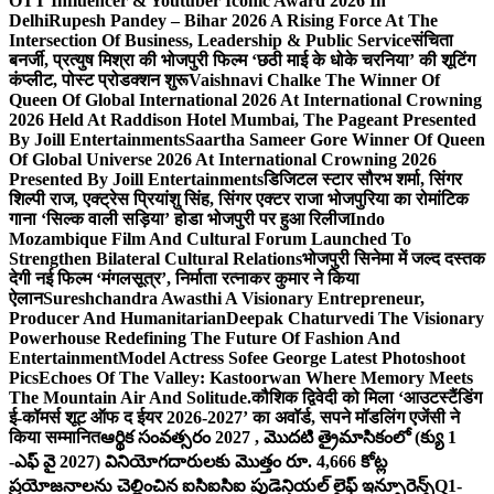
OTT Influencer & Youtuber Iconic Award 2026 In
Delhi
Rupesh Pandey – Bihar 2026 A Rising Force At The
Intersection Of Business, Leadership & Public Service
संचिता
बनर्जी, प्रत्युष मिश्रा की भोजपुरी फिल्म ‘छठी माई के धोके चरनिया’ की शूटिंग
कंप्लीट, पोस्ट प्रोडक्शन शुरू
Vaishnavi Chalke The Winner Of
Queen Of Global International 2026 At International Crowning
2026 Held At Raddison Hotel Mumbai, The Pageant Presented
By Joill Entertainments
Saartha Sameer Gore Winner Of Queen
Of Global Universe 2026 At International Crowning 2026
Presented By Joill Entertainments
डिजिटल स्टार सौरभ शर्मा, सिंगर
शिल्पी राज, एक्ट्रेस प्रियांशु सिंह, सिंगर एक्टर राजा भोजपुरिया का रोमांटिक
गाना ‘सिल्क वाली सड़िया’ होडा भोजपुरी पर हुआ रिलीज
Indo
Mozambique Film And Cultural Forum Launched To
Strengthen Bilateral Cultural Relations
भोजपुरी सिनेमा में जल्द दस्तक
देगी नई फिल्म ‘मंगलसूत्र’, निर्माता रत्नाकर कुमार ने किया
ऐलान
Sureshchandra Awasthi A Visionary Entrepreneur,
Producer And Humanitarian
Deepak Chaturvedi The Visionary
Powerhouse Redefining The Future Of Fashion And
Entertainment
Model Actress Sofee George Latest Photoshoot
Pics
Echoes Of The Valley: Kastoorwan Where Memory Meets
The Mountain Air And Solitude.
कौशिक द्विवेदी को मिला ‘आउटस्टैंडिंग
ई-कॉमर्स शूट ऑफ द ईयर 2026-2027’ का अवॉर्ड, सपने मॉडलिंग एजेंसी ने
किया सम्मानित
ఆర్థిక సంవత్సరం 2027 , మొదటి త్రైమాసికంలో (క్యు 1
-ఎఫ్ వై 2027) వినియోగదారులకు మొత్తం రూ. 4,666 కోట్ల
ప్రయోజనాలను చెల్లించిన ఐసిఐసిఐ ప్రుడెన్షియల్ లైఫ్ ఇన్సూరెన్స్
Q1-