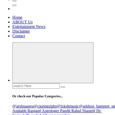
Home
ABOUT Us
Entertainment News
Disclaimer
Contact
Search
for:
Or check our Popular Categories...
@arshnaagra
@cinemixlabs
@lxkshmusic
@sekhon_harpreet_si
Amitabh Ranjan
# Astrologer Pandit Rahul Shastri
# Dr.