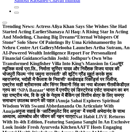
Santosh Raosaheb Chavan mumbai
Trending News:
Actress Aliya Khan Says She Wishes She Had
Started Acting Earlier
Shanaya Al Haq: A Rising Star In Acting
And Modeling, Chasing Big Dreams
“Eternal Whispers Of
Stone” Solo Show Of Paintings By Uma Krishnamoorthy In
Nehru Centre Art Gallery
Melooha Launches Artha Sutram, An
AI-Powered Wealth Intelligence Report For Personalized
Financial Guidance
Sachiin Joshi: Jodhpur’s Own Who
Transformed Kingfisher Villa Into King’s Mansion In Goa
सुर
म्यूजिक वर्ल्ड प्रा.लि., निर्माता सुरिंदर यादव और निर्देशक विजय यादव की
भोजपुरी फिल्म ‘गंगा जमुना सरस्वती’ की शूटिंग ग्रैंड मुहूर्त करके शुरू
महराजगंज, भदोही में
‘कैलाश के निवासी’ वर्ल्डवाइड रिकॉर्ड्स पर रिलीज,
एक्ट्रेस माही श्रीवास्तव और सिंगर शिवानी सिंह का नया बोलबम गीत
वीकेडीएल
ग्रुप का ‘NPA Bazaar’ भारत में एनपीए एवं डिस्ट्रेस्ड एसेट समाधान का बन
रहा राष्ट्रीय मंच, वि के दुबे के नेतृत्व में बैंकिंग एवं वित्तीय क्षेत्र के लिए समग्र
समाधान उपलब्ध कराने की पहल i
Anuja Sahai Explores Spiritual
Wisdom With Swami Abhedananda On Articulate With
Anuja
अनुजा सहाई के ‘आर्टिक्युलेट विद अनुजा’ में स्वामी अभेदानंद के साथ
अध्यात्म, आत्मबोध और जीवन की गहन यात्रा
Nat Habit LIVE Returns
With Its 4th Edition, Featuring Sanjana Sanghi In An Exclusive
Look Inside Fresh Ayurveda Kitchen
AAFT Hosts Engaging