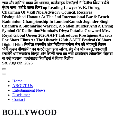
राज और दामिनी यादव का धमाका, वर्ल्डवाइड रिकॉर्ड्स ने रिलीज किया बर्थडे
एंथम गाना ‘बर्थडे वाला दिन
Top Leading Lawyer V. K. Dubey,
Chairman Of Vkdl Npa Advisory Council, Receives
Distinguished Honour At The 2nd International Bar & Bench
Badminton Championship In London
Ramesh Joginder Singh
Chandra A Submarine Warrior, A Nation Builder And A Living
Symbol Of Dedication
Mumbai’s Divya Patadia Crowned Mrs.
Royal Global Queen 2026
AAFT Introduces Prestigious Awards
For Short Films At The Historic 128th AAFT Festival Of Short
Digital Films
निर्माता धरमवीर और निर्देशक मनोज सेन की भोजपुरी फिल्म
‘मेरी दुल्हन वीआईपी’ का फर्स्ट लुक हुआ लॉन्च, इंदु सेन और बबलू चक्रवर्ती
मचायेंगे धमाल
राकेश मिश्रा और शिल्पी राज का नया धमाकेदार लोकगीत ‘दिलवा
बा रुई जइसन’ वर्ल्डवाइड रिकॉर्ड्स ने किया रिलीज
Sat. Aug 8th, 2026
Home
ABOUT Us
Entertainment News
Disclaimer
Contact
BOLLYWOOD