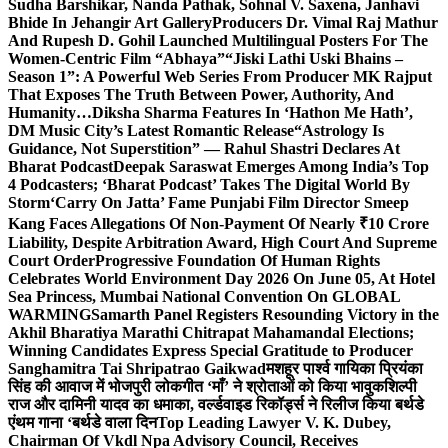
Sudha Barshikar, Nanda Pathak, Sohnal V. Saxena, Janhavi
Bhide In Jehangir Art Gallery
Producers Dr. Vimal Raj Mathur
And Rupesh D. Gohil Launched Multilingual Posters For The
Women-Centric Film “Abhaya”
“Jiski Lathi Uski Bhains –
Season 1”: A Powerful Web Series From Producer MK Rajput
That Exposes The Truth Between Power, Authority, And
Humanity…
Diksha Sharma Features In ‘Hathon Me Hath’,
DM Music City’s Latest Romantic Release
“Astrology Is
Guidance, Not Superstition” — Rahul Shastri Declares At
Bharat Podcast
Deepak Saraswat Emerges Among India’s Top
4 Podcasters; ‘Bharat Podcast’ Takes The Digital World By
Storm
‘Carry On Jatta’ Fame Punjabi Film Director Smeep
Kang Faces Allegations Of Non-Payment Of Nearly ₹10 Crore
Liability, Despite Arbitration Award, High Court And Supreme
Court Order
Progressive Foundation Of Human Rights
Celebrates World Environment Day 2026 On June 05, At Hotel
Sea Princess, Mumbai National Convention On GLOBAL
WARMING
Samarth Panel Registers Resounding Victory in the
Akhil Bharatiya Marathi Chitrapat Mahamandal Elections;
Winning Candidates Express Special Gratitude to Producer
Sanghamitra Tai Shripatrao Gaikwad
मशहूर पार्श्व गायिका प्रियंका
सिंह की आवाज में भोजपुरी लोकगीत ‘माँ’ ने श्रोताओं को किया भावुक
शिल्पी
राज और दामिनी यादव का धमाका, वर्ल्डवाइड रिकॉर्ड्स ने रिलीज किया बर्थडे
एंथम गाना ‘बर्थडे वाला दिन
Top Leading Lawyer V. K. Dubey,
Chairman Of Vkdl Npa Advisory Council, Receives