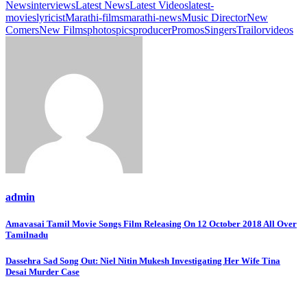
News
interviews
Latest News
Latest Videos
latest-
movies
lyricist
Marathi-films
marathi-news
Music Director
New
Comers
New Films
photos
pics
producer
Promos
Singers
Trailor
videos
admin
Post
Amavasai Tamil Movie Songs Film Releasing On 12 October 2018 All Over
Tamilnadu
navigation
Dassehra Sad Song Out: Niel Nitin Mukesh Investigating Her Wife Tina
Desai Murder Case