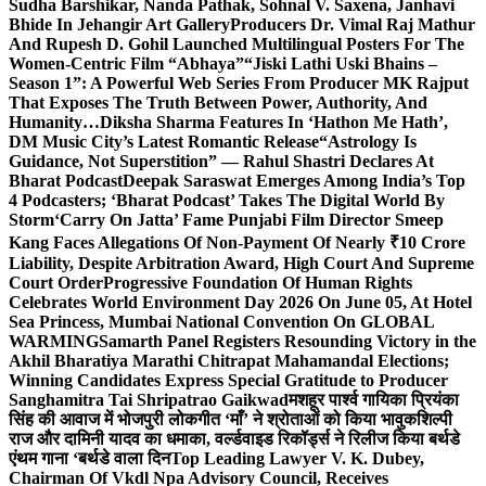
Sudha Barshikar, Nanda Pathak, Sohnal V. Saxena, Janhavi
Bhide In Jehangir Art Gallery
Producers Dr. Vimal Raj Mathur
And Rupesh D. Gohil Launched Multilingual Posters For The
Women-Centric Film “Abhaya”
“Jiski Lathi Uski Bhains –
Season 1”: A Powerful Web Series From Producer MK Rajput
That Exposes The Truth Between Power, Authority, And
Humanity…
Diksha Sharma Features In ‘Hathon Me Hath’,
DM Music City’s Latest Romantic Release
“Astrology Is
Guidance, Not Superstition” — Rahul Shastri Declares At
Bharat Podcast
Deepak Saraswat Emerges Among India’s Top
4 Podcasters; ‘Bharat Podcast’ Takes The Digital World By
Storm
‘Carry On Jatta’ Fame Punjabi Film Director Smeep
Kang Faces Allegations Of Non-Payment Of Nearly ₹10 Crore
Liability, Despite Arbitration Award, High Court And Supreme
Court Order
Progressive Foundation Of Human Rights
Celebrates World Environment Day 2026 On June 05, At Hotel
Sea Princess, Mumbai National Convention On GLOBAL
WARMING
Samarth Panel Registers Resounding Victory in the
Akhil Bharatiya Marathi Chitrapat Mahamandal Elections;
Winning Candidates Express Special Gratitude to Producer
Sanghamitra Tai Shripatrao Gaikwad
मशहूर पार्श्व गायिका प्रियंका
सिंह की आवाज में भोजपुरी लोकगीत ‘माँ’ ने श्रोताओं को किया भावुक
शिल्पी
राज और दामिनी यादव का धमाका, वर्ल्डवाइड रिकॉर्ड्स ने रिलीज किया बर्थडे
एंथम गाना ‘बर्थडे वाला दिन
Top Leading Lawyer V. K. Dubey,
Chairman Of Vkdl Npa Advisory Council, Receives