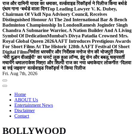
राज और दामिनी यादव का धमाका, वर्ल्डवाइड रिकॉर्ड्स ने रिलीज किया बर्थडे
एंथम गाना ‘बर्थडे वाला दिन
Top Leading Lawyer V. K. Dubey,
Chairman Of Vkdl Npa Advisory Council, Receives
Distinguished Honour At The 2nd International Bar & Bench
Badminton Championship In London
Ramesh Joginder Singh
Chandra A Submarine Warrior, A Nation Builder And A Living
Symbol Of Dedication
Mumbai’s Divya Patadia Crowned Mrs.
Royal Global Queen 2026
AAFT Introduces Prestigious Awards
For Short Films At The Historic 128th AAFT Festival Of Short
Digital Films
निर्माता धरमवीर और निर्देशक मनोज सेन की भोजपुरी फिल्म
‘मेरी दुल्हन वीआईपी’ का फर्स्ट लुक हुआ लॉन्च, इंदु सेन और बबलू चक्रवर्ती
मचायेंगे धमाल
राकेश मिश्रा और शिल्पी राज का नया धमाकेदार लोकगीत ‘दिलवा
बा रुई जइसन’ वर्ल्डवाइड रिकॉर्ड्स ने किया रिलीज
Fri. Aug 7th, 2026
Home
ABOUT Us
Entertainment News
Disclaimer
Contact
BOLLYWOOD