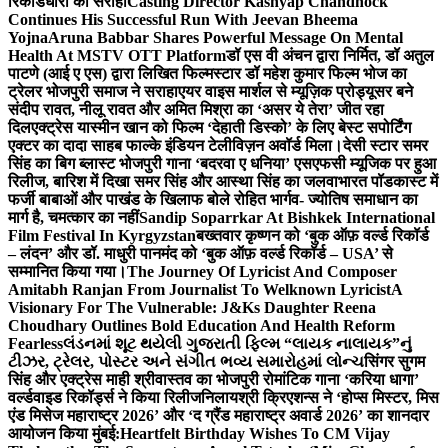
रिकॉर्डधारी को सराहा
Casting Director Kashyap Chandhock
Continues His Successful Run With Jeevan Bheema
Yojna
Aruna Babbar Shares Powerful Message On Mental
Health At MSTV OTT Platform
डॉ एस वी अंचन द्वारा निर्मित, डॉ अतुल
पाटणे (आई ए एस) द्वारा लिखित फिल्मस्टार डॉ महेश कुमार फिल्म भोज का
ट्रेलर भोजपुरी समाज ने सराहा
एयर वाइस मार्शल से म्यूज़िक प्रोड्यूसर बने
संदीप रावत, नीलू रावत और अमित मिश्रा का ‘असर ये तेरा’ जीत रहा
दिल
एक्ट्रेस यास्मीन खान को फिल्म ‘देहाती डिस्को’ के लिए बेस्ट सपोर्टिंग
एक्टर का दादा साहब फाल्के इंडियन टेलीविज़न अवॉर्ड मिला।
देसी स्टार समर
सिंह का बिग ब्लास्ट भोजपुरी गाना ‘बदरवा ए धनिया’ एसएफसी म्यूजिक पर हुआ
रिलीज, बारिश में दिखा समर सिंह और आस्था सिंह का जलवा
भारत पॉडकास्ट में
फर्जी बाबाओं और पाखंड के खिलाफ बोले रोहित भार्गव- ज्योतिष समाधान का
मार्ग है, चमत्कार का नहीं
Sandip Soparrkar At Bishkek International
Film Festival In Kyrgyzstan
बख्तवार कृष्णन को ‘बुक ऑफ़ वर्ल्ड रिकॉर्ड
– लंदन’ और डॉ. माधुरी पानमंद को ‘बुक ऑफ़ वर्ल्ड रिकॉर्ड – USA’ से
सम्मानित किया गया।
The Journey Of Lyricist And Composer
Amitabh Ranjan From Journalist To Welknown Lyricist
A
Visionary For The Vulnerable: J&Ks Daughter Reena
Choudhary Outlines Bold Education And Health Reform
Fearless
લંડનમાં શૂટ થયેલી ગુજરાતી ફિલ્મ “લાયક નાલાયક”નું
ટીઝર, ટ્રેલર, પોસ્ટર અને સંગીત ભવ્ય સમારોહમાં લોન્ચ
सिंगर सुगम
सिंह और एक्ट्रेस माही श्रीवास्तव का भोजपुरी रोमांटिक गाना ‘करिया धागा’
वर्ल्डवाइड रिकॉर्ड्स ने किया रिलीज
निलायश्री क्रिएशन्स ने ‘होप्स मिस्टर, मिस
एंड मिसेज महाराष्ट्र 2026’ और ‘द ग्रैंड महाराष्ट्र अवार्ड 2026’ का शानदार
आयोजन किया मुंबई:
Heartfelt Birthday Wishes To CM Vijay