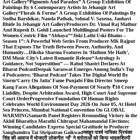
Art Gallery
“Pigments And Paradox” A Group Exhibition Of
Paintings By 6 Contemporary Artists In Jehangir Art
Gallery
“Florals & Forms” A Group Exhibition Of Paintings By
Sudha Barshikar, Nanda Pathak, Sohnal V. Saxena, Janhavi
Bhide In Jehangir Art Gallery
Producers Dr. Vimal Raj Mathur
And Rupesh D. Gohil Launched Multilingual Posters For The
Women-Centric Film “Abhaya”
“Jiski Lathi Uski Bhains –
Season 1”: A Powerful Web Series From Producer MK Rajput
That Exposes The Truth Between Power, Authority, And
Humanity…
Diksha Sharma Features In ‘Hathon Me Hath’,
DM Music City’s Latest Romantic Release
“Astrology Is
Guidance, Not Superstition” — Rahul Shastri Declares At
Bharat Podcast
Deepak Saraswat Emerges Among India’s Top
4 Podcasters; ‘Bharat Podcast’ Takes The Digital World By
Storm
‘Carry On Jatta’ Fame Punjabi Film Director Smeep
Kang Faces Allegations Of Non-Payment Of Nearly ₹10 Crore
Liability, Despite Arbitration Award, High Court And Supreme
Court Order
Progressive Foundation Of Human Rights
Celebrates World Environment Day 2026 On June 05, At Hotel
Sea Princess, Mumbai National Convention On GLOBAL
WARMING
Samarth Panel Registers Resounding Victory in the
Akhil Bharatiya Marathi Chitrapat Mahamandal Elections;
Winning Candidates Express Special Gratitude to Producer
Sanghamitra Tai Shripatrao Gaikwad
मशहूर पार्श्व गायिका प्रियंका
सिंह की आवाज में भोजपुरी लोकगीत ‘माँ’ ने श्रोताओं को किया भावुक
शिल्पी