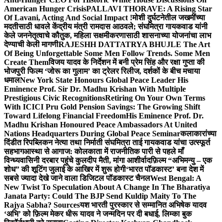
American Hunger Crisis
PALLAVI THORAVE: A Rising Star
Of Lavani, Acting And Social Impact !
मोशी दुर्घटनेतील जखमींच्या
मदतीसाठी धावले केंद्रीय मंत्री रामदास आठवले; संघमित्रा गायकवाड यांनी
केले जननेतृत्वाचे कौतुक, महिला सक्षमीकरणासाठी शासनाच्या योजनांचा लाभ
देण्याची केली मागणी
RAJESHH DATTATRYA BHUJLE The Art
Of Being Unforgettable Some Men Follow Trends. Some Men
Create Them
विजय यादव के निर्देशन में बनी प्रेम सिंह और रक्षा गुप्ता की
भोजपुरी फिल्म ‘जोरू का गुलाम’ का ट्रेलर रिलीज, दर्शकों के बीच मचाया
धमाल
New York State Honours Global Peace Leader His
Eminence Prof. Sir Dr. Madhu Krishan With Multiple
Prestigious Civic Recognitions
Retiring On Your Own Terms
With ICICI Pru Gold Pension Savings: The Growing Shift
Toward Lifelong Financial Freedom
His Eminence Prof. Dr.
Madhu Krishan Honoured Peace Ambassadors At United
Nations Headquarters During Global Peace Seminar
कलाकारांच्या
दिंडीत रिपब्लिकन नेत्या तथा निर्माती संघमित्रा ताई गायकवाड यांचा उत्स्फूर्त
सहभाग
आस्था से आगाज: कोलकाता में राजनीतिक पारी से पहले माँ
विन्ध्यवासिनी दरबार पहुंचे कुलदीप मैती, मांगा आशीर्वाद
फ़िल्म “अभिमन्यु – एक
शोध” की शूटिंग जुलाई के आखिर में शुरू होगी
‘भारत पॉडकास्ट’ बना देश में
सबसे ज्यादा देखे जाने वाला डिजिटल पॉडकास्ट चैनल
West Bengal: A
New Twist To Speculation About A Change In The Bharatiya
Janata Party: Could The BJP Send Kuldip Maity To The
Rajya Sabha? Sources
यश भारती पुरस्कार से सम्मानित अभिषेक यादव
‘अभि’ को फ़िल्म मेकर धीरू यादव ने जन्मदिन पर दी बधाई, लिम्का बुक