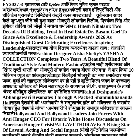
FY2027-এ গ্রাহকদের মোট ৪,৬৬৬ কোটি টাকার সুবিধা প্রদান করেছে
আইসিআইসিআই প্রুডেন্সিয়াল লাইফ ইন্স্যুরেন্স
कंट्री क्लब हॉस्पिटॅलिटी अँड
हॉलिडेज प्रायव्हेट लिमिटेडने कंट्री क्लब मास्टरकार्ड – तुर्कस्तान सादर
केले.
जुग-जुग जीने की दुआ वाला भोजपुरी लोकगीत रिलीज, प्रियंका सिंह और
इशिका तोरिया की जोड़ी ने मचाया धमाल
Mr. Hitesh Nihalani: Two
Decades Of Building Trust In Real Estate
Dr. Basant Goel To
Grace Asia Excellence & Leadership Awards 2026 As
Distinguished Guest Celebrating Excellence. Inspiring
Leadership
महाराष्ट्राच्या वीज वितरण व्यवस्थेवर वाढता ताण : तातडीने
उपाययोजनांची गरज
Fashion Designer Aisha Shetty’s YASHNA
COLLECTION Completes Two Years, A Beautiful Blend Of
Traditional Style And Modern Fashion
एक्ट्रेस माही श्रीवास्तव और
सिंगर सृष्टी भारती का भोजपुरी लोकगीत ‘गवना वीएस खेलवना’ ने पार किया 10
मिलियन व्यूज का आंकड़ा
वर्ल्डवाइड रिकॉर्ड्स भोजपुरी का नया धमाकेदार गाना
जल्द, दुबई की खूबसूरत लोकेशन्स पर हो रही है शूटिंग
फिल्म जगत के प्रख्यात
अशफ़ाक खोपेकर को मिला महाराष्ट्र के राज्यपाल सी.पी. राधाकृष्णन के हाथों
‘बेस्ट बॉलीवुड एक्टिविस्ट’ का प्रतिष्ठित सम्मान
Rahul Deshpande’s
Abhangawari Resonates Through A Packed Shanmukhananda
Hall
राहुल देशपांडे की ‘अभंगवारी’ ने शन्मुखानंद हॉल को भक्तिरस से सराबोर
किया
राहुल देशपांडे यांच्या ‘अभंगवारी’ने शन्मुखानंद सभागृह भक्तिरसात न्हाऊन
निघाले
Hollywood And Bollywood Leaders Join Forces With
Anti-Hunger CEO For Historic White House Discussions On
American Hunger Crisis
PALLAVI THORAVE: A Rising Star
Of Lavani, Acting And Social Impact !
मोशी दुर्घटनेतील जखमींच्या
मदतीसाठी धावले केंद्रीय मंत्री रामदास आठवले; संघमित्रा गायकवाड यांनी