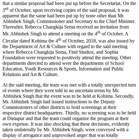
that a similar proposal had been put up before the Secretariat. On the
rd
3
of October, upon receiving copies of the said proposal, it was
apparent that the same had been put up by none other than Mr.
Abhishek Singh, Commissioner and Secretary to the Chief Minister.
Thereafter, Rebecca Changkija Sema received an invitation from
th
Mr. Abhishek Singh to attend a meeting on the 4
of October. A
th
Circular dated Kohima the 4
of October, 2018, was also issued by
the Department of Art & Culture with regard to the said meeting
where Rebecca Changkija Sema, Find Studioz, and Sophia
Foundation were requested to positively attend the meeting. Other
departments directed to attend were the departments of School
Education, Youth Resources & Sports, Information and Public
Relations and Art & Culture.
At the said meeting, the team was met with a totally unexpected turn
of events where they were told in no uncertain terms by Mr.
Abhishek Singh that the event was to be held at Kohima. Secondly,
Mr. Abhishek Singh had issued instructions to the Deputy
Commissioners of other districts to hold screenings at their
respective district headquarters. Thirdly, no screening was to be held
at Dimapur and that the team could organize the program at their
own expense. It was also shocking that these decisions, evidently
taken unilaterally by Mr. Abhishek Singh, were conveyed with a
display of arrogance and unprovoked anger that was totally