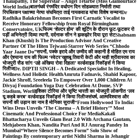
Thalapathy, The Superstar – Angel Tetarbe (Miss Glamourface
World India)
बालगंधर्व रंगमंदिर वर्धापन दिन सोहळ्यात निर्माती तथा
रिपब्लिकन पक्षाच्या नेत्या संघमित्रा ताई गायकवाड यांचा विशेष सन्मान
Dr
Radhika Balakrishnan Becomes First Carnatic Vocalist to
Receive Honorary Fellowship from Royal Birmingham
Conservatoire, UK
फिल्म ‘शेल्टर होम’ की शूटिंग के दौरान फूट-फूटकर रो
पड़ीं अभिनेत्री दिव्या त्यागी, दर्दनाक सीन ने झकझोर दिया पूरा सेट
Shabnam
Khan (Khushi) Is The Production Advisor And Creative
Partner Of The Hiten Tejwani-Starrer Web Series “Chhodo
Yaar Jaane Do”
सपनों, पक्के इरादे और उम्मीद की कहानी है मोहित एम राय
और ऐश्याना राय की फिल्म ‘स्वेटर’
खुशबू तिवारी केटी और माही श्रीवास्तव का
भोजपुरी सैड सांग ‘उहे अंखिया रोवा दिहला’ वर्ल्डवाइड रिकॉर्ड्स ने किया
रिलीज
Dr. DIPTII SINGH – A Dedicated Specialist In Healing,
Wellness And Holistic Health
Amruta Fadnavis, Shahid Kapoor,
Jackie Shroff, Sreeleela To Empower Over 1,000 Children At
Divyaj Foundation Yoga Day Celebration At Dome, SVP
Stadium, Worli
इशिका टोरिया और सृष्टि भारती का भोजपुरी लोकगीत ‘लव
यू कहबे करब’ वर्ल्डवाइड रिकॉर्ड्स ने किया रिलीज
संघर्ष, आत्मविश्वास और
सपनों की उड़ान का नाम है मोनिका सुराजी
“From Hollywood To India:
Wins Deus Unveils ‘The Cinema – A Brief History’” Most
Cinematic And Professional Choice For Media
Kakali
Bhattacharya Unveils Glam Beat 2.0 With Archana Gautam,
Mehjabeen Khan, Nandita Puri And RJ Anurag Pandey In
Mumbai
“Where Silence Becomes Form” Solo Show of
Paintings By contemporary artist Nidhi Sharma in Jehangir