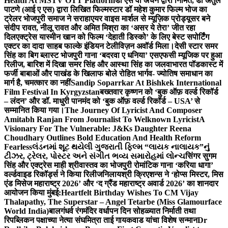
Health At MSTV OTT Platform
डॉ एस वी अंचन द्वारा निर्मित, डॉ अतुल
पाटणे (आई ए एस) द्वारा लिखित फिल्मस्टार डॉ महेश कुमार फिल्म भोज का
ट्रेलर भोजपुरी समाज ने सराहा
एयर वाइस मार्शल से म्यूज़िक प्रोड्यूसर बने
संदीप रावत, नीलू रावत और अमित मिश्रा का ‘असर ये तेरा’ जीत रहा
दिल
एक्ट्रेस यास्मीन खान को फिल्म ‘देहाती डिस्को’ के लिए बेस्ट सपोर्टिंग
एक्टर का दादा साहब फाल्के इंडियन टेलीविज़न अवॉर्ड मिला।
देसी स्टार समर
सिंह का बिग ब्लास्ट भोजपुरी गाना ‘बदरवा ए धनिया’ एसएफसी म्यूजिक पर हुआ
रिलीज, बारिश में दिखा समर सिंह और आस्था सिंह का जलवा
भारत पॉडकास्ट में
फर्जी बाबाओं और पाखंड के खिलाफ बोले रोहित भार्गव- ज्योतिष समाधान का
मार्ग है, चमत्कार का नहीं
Sandip Soparrkar At Bishkek International
Film Festival In Kyrgyzstan
बख्तवार कृष्णन को ‘बुक ऑफ़ वर्ल्ड रिकॉर्ड
– लंदन’ और डॉ. माधुरी पानमंद को ‘बुक ऑफ़ वर्ल्ड रिकॉर्ड – USA’ से
सम्मानित किया गया।
The Journey Of Lyricist And Composer
Amitabh Ranjan From Journalist To Welknown Lyricist
A
Visionary For The Vulnerable: J&Ks Daughter Reena
Choudhary Outlines Bold Education And Health Reform
Fearless
લંડનમાં શૂટ થયેલી ગુજરાતી ફિલ્મ “લાયક નાલાયક”નું
ટીઝર, ટ્રેલર, પોસ્ટર અને સંગીત ભવ્ય સમારોહમાં લોન્ચ
सिंगर सुगम
सिंह और एक्ट्रेस माही श्रीवास्तव का भोजपुरी रोमांटिक गाना ‘करिया धागा’
वर्ल्डवाइड रिकॉर्ड्स ने किया रिलीज
निलायश्री क्रिएशन्स ने ‘होप्स मिस्टर, मिस
एंड मिसेज महाराष्ट्र 2026’ और ‘द ग्रैंड महाराष्ट्र अवार्ड 2026’ का शानदार
आयोजन किया मुंबई:
Heartfelt Birthday Wishes To CM Vijay
Thalapathy, The Superstar – Angel Tetarbe (Miss Glamourface
World India)
बालगंधर्व रंगमंदिर वर्धापन दिन सोहळ्यात निर्माती तथा
रिपब्लिकन पक्षाच्या नेत्या संघमित्रा ताई गायकवाड यांचा विशेष सन्मान
Dr