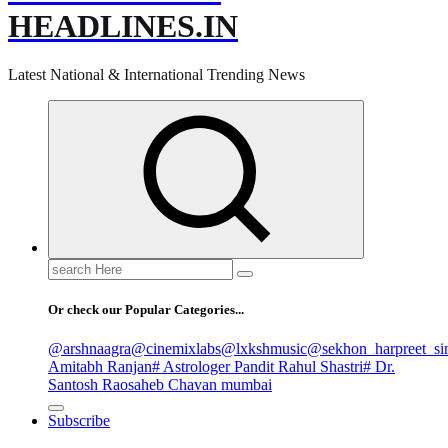
HEADLINES.IN
Latest National & International Trending News
Search
for:
Or check our Popular Categories...
@arshnaagra
@cinemixlabs
@lxkshmusic
@sekhon_harpreet_si
Amitabh Ranjan
# Astrologer Pandit Rahul Shastri
# Dr.
Santosh Raosaheb Chavan mumbai
Subscribe