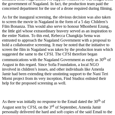
the government of Nagaland. In fact, the production team paid the
concerned department for the use of a drone required during filming.
As for the inaugural screening, the obvious decision was also taken
to screen the movie in Nagaland in the form of a 5 day Children’s
Film Bonanza. This would also serve to honour Mhonbeni Ezung,
the little girl whose extraordinary bravery served as an inspiration to
the entire Nation. To this end, Rebecca Changkija Sema was
entrusted to approach the Nagaland Government with a proposal to
hold a collaborative screening. It may be noted that the initiative to
screen the film in Nagaland was taken by the production team which
suggested the same to the CFSI. The CFSI therefore began
th
communications with the Nagaland Government as early as 30
of
August in this regard. Since Sofia Foundation, a local NGO
involved in children’s issues, and other individuals like Amenla
Jamir had been extending their unstinting support to the Nani Teri
Morni project from its very inception, Find Studioz enlisted their
help for the proposed screening as well.
th
As there was initially no response to the Email dated the 30
of
rd
August sent by CFSI, on the 3
of September, Amenla Jamir
personally delivered the hard and soft copies of the said Email to the