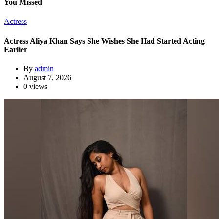
You Missed
Actress
Actress Aliya Khan Says She Wishes She Had Started Acting
Earlier
By
admin
August 7, 2026
0 views