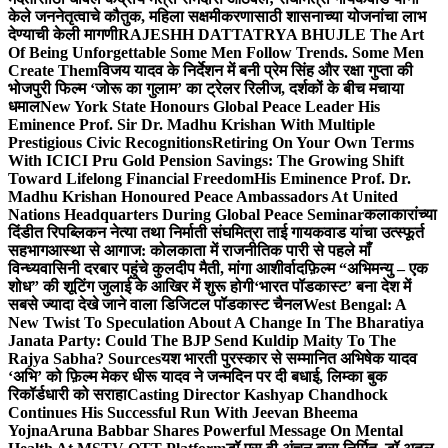
केले जननेतृत्वाचे कौतुक, महिला सक्षमीकरणासाठी शासनाच्या योजनांचा लाभ
देण्याची केली मागणी
RAJESHH DATTATRYA BHUJLE The Art
Of Being Unforgettable Some Men Follow Trends. Some Men
Create Them
विजय यादव के निर्देशन में बनी प्रेम सिंह और रक्षा गुप्ता की
भोजपुरी फिल्म ‘जोरू का गुलाम’ का ट्रेलर रिलीज, दर्शकों के बीच मचाया
धमाल
New York State Honours Global Peace Leader His
Eminence Prof. Sir Dr. Madhu Krishan With Multiple
Prestigious Civic Recognitions
Retiring On Your Own Terms
With ICICI Pru Gold Pension Savings: The Growing Shift
Toward Lifelong Financial Freedom
His Eminence Prof. Dr.
Madhu Krishan Honoured Peace Ambassadors At United
Nations Headquarters During Global Peace Seminar
कलाकारांच्या
दिंडीत रिपब्लिकन नेत्या तथा निर्माती संघमित्रा ताई गायकवाड यांचा उत्स्फूर्त
सहभाग
आस्था से आगाज: कोलकाता में राजनीतिक पारी से पहले माँ
विन्ध्यवासिनी दरबार पहुंचे कुलदीप मैती, मांगा आशीर्वाद
फ़िल्म “अभिमन्यु – एक
शोध” की शूटिंग जुलाई के आखिर में शुरू होगी
‘भारत पॉडकास्ट’ बना देश में
सबसे ज्यादा देखे जाने वाला डिजिटल पॉडकास्ट चैनल
West Bengal: A
New Twist To Speculation About A Change In The Bharatiya
Janata Party: Could The BJP Send Kuldip Maity To The
Rajya Sabha? Sources
यश भारती पुरस्कार से सम्मानित अभिषेक यादव
‘अभि’ को फ़िल्म मेकर धीरू यादव ने जन्मदिन पर दी बधाई, लिम्का बुक
रिकॉर्डधारी को सराहा
Casting Director Kashyap Chandhock
Continues His Successful Run With Jeevan Bheema
Yojna
Aruna Babbar Shares Powerful Message On Mental