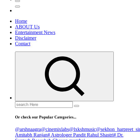
Home
ABOUT Us
Entertainment News
Disclaimer
Contact
Search
for:
Or check our Popular Categories...
@arshnaagra
@cinemixlabs
@lxkshmusic
@sekhon_harpreet_si
Amitabh Ranjan
# Astrologer Pandit Rahul Shastri
# Dr.