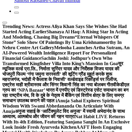
Santosh Raosaheb Chavan mumbai
Trending News:
Actress Aliya Khan Says She Wishes She Had
Started Acting Earlier
Shanaya Al Haq: A Rising Star In Acting
And Modeling, Chasing Big Dreams
“Eternal Whispers Of
Stone” Solo Show Of Paintings By Uma Krishnamoorthy In
Nehru Centre Art Gallery
Melooha Launches Artha Sutram, An
AI-Powered Wealth Intelligence Report For Personalized
Financial Guidance
Sachiin Joshi: Jodhpur’s Own Who
Transformed Kingfisher Villa Into King’s Mansion In Goa
सुर
म्यूजिक वर्ल्ड प्रा.लि., निर्माता सुरिंदर यादव और निर्देशक विजय यादव की
भोजपुरी फिल्म ‘गंगा जमुना सरस्वती’ की शूटिंग ग्रैंड मुहूर्त करके शुरू
महराजगंज, भदोही में
‘कैलाश के निवासी’ वर्ल्डवाइड रिकॉर्ड्स पर रिलीज,
एक्ट्रेस माही श्रीवास्तव और सिंगर शिवानी सिंह का नया बोलबम गीत
वीकेडीएल
ग्रुप का ‘NPA Bazaar’ भारत में एनपीए एवं डिस्ट्रेस्ड एसेट समाधान का बन
रहा राष्ट्रीय मंच, वि के दुबे के नेतृत्व में बैंकिंग एवं वित्तीय क्षेत्र के लिए समग्र
समाधान उपलब्ध कराने की पहल i
Anuja Sahai Explores Spiritual
Wisdom With Swami Abhedananda On Articulate With
Anuja
अनुजा सहाई के ‘आर्टिक्युलेट विद अनुजा’ में स्वामी अभेदानंद के साथ
अध्यात्म, आत्मबोध और जीवन की गहन यात्रा
Nat Habit LIVE Returns
With Its 4th Edition, Featuring Sanjana Sanghi In An Exclusive
Look Inside Fresh Ayurveda Kitchen
AAFT Hosts Engaging