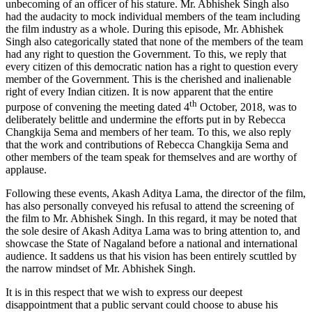
unbecoming of an officer of his stature. Mr. Abhishek Singh also
had the audacity to mock individual members of the team including
the film industry as a whole. During this episode, Mr. Abhishek
Singh also categorically stated that none of the members of the team
had any right to question the Government. To this, we reply that
every citizen of this democratic nation has a right to question every
member of the Government. This is the cherished and inalienable
right of every Indian citizen. It is now apparent that the entire
th
purpose of convening the meeting dated 4
October, 2018, was to
deliberately belittle and undermine the efforts put in by Rebecca
Changkija Sema and members of her team. To this, we also reply
that the work and contributions of Rebecca Changkija Sema and
other members of the team speak for themselves and are worthy of
applause.
Following these events, Akash Aditya Lama, the director of the film,
has also personally conveyed his refusal to attend the screening of
the film to Mr. Abhishek Singh. In this regard, it may be noted that
the sole desire of Akash Aditya Lama was to bring attention to, and
showcase the State of Nagaland before a national and international
audience. It saddens us that his vision has been entirely scuttled by
the narrow mindset of Mr. Abhishek Singh.
It is in this respect that we wish to express our deepest
disappointment that a public servant could choose to abuse his