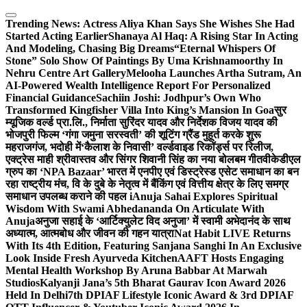
Skip
to
Trending News:
Actress Aliya Khan Says She Wishes She Had
content
Started Acting Earlier
Shanaya Al Haq: A Rising Star In Acting
And Modeling, Chasing Big Dreams
“Eternal Whispers Of
Stone” Solo Show Of Paintings By Uma Krishnamoorthy In
Nehru Centre Art Gallery
Melooha Launches Artha Sutram, An
AI-Powered Wealth Intelligence Report For Personalized
Financial Guidance
Sachiin Joshi: Jodhpur’s Own Who
Transformed Kingfisher Villa Into King’s Mansion In Goa
सुर
म्यूजिक वर्ल्ड प्रा.लि., निर्माता सुरिंदर यादव और निर्देशक विजय यादव की
भोजपुरी फिल्म ‘गंगा जमुना सरस्वती’ की शूटिंग ग्रैंड मुहूर्त करके शुरू
महराजगंज, भदोही में
‘कैलाश के निवासी’ वर्ल्डवाइड रिकॉर्ड्स पर रिलीज,
एक्ट्रेस माही श्रीवास्तव और सिंगर शिवानी सिंह का नया बोलबम गीत
वीकेडीएल
ग्रुप का ‘NPA Bazaar’ भारत में एनपीए एवं डिस्ट्रेस्ड एसेट समाधान का बन
रहा राष्ट्रीय मंच, वि के दुबे के नेतृत्व में बैंकिंग एवं वित्तीय क्षेत्र के लिए समग्र
समाधान उपलब्ध कराने की पहल i
Anuja Sahai Explores Spiritual
Wisdom With Swami Abhedananda On Articulate With
Anuja
अनुजा सहाई के ‘आर्टिक्युलेट विद अनुजा’ में स्वामी अभेदानंद के साथ
अध्यात्म, आत्मबोध और जीवन की गहन यात्रा
Nat Habit LIVE Returns
With Its 4th Edition, Featuring Sanjana Sanghi In An Exclusive
Look Inside Fresh Ayurveda Kitchen
AAFT Hosts Engaging
Mental Health Workshop By Aruna Babbar At Marwah
Studios
Kalyanji Jana’s 5th Bharat Gaurav Icon Award 2026
Held In Delhi
7th DPIAF Lifestyle Iconic Award & 3rd DPIAF