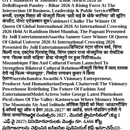
OTT Influencer & Youtuber Iconic Award 2026 In
Delhi
Rupesh Pandey – Bihar 2026 A Rising Force At The
Intersection Of Business, Leadership & Public Service
संचिता
बनर्जी, प्रत्युष मिश्रा की भोजपुरी फिल्म ‘छठी माई के धोके चरनिया’ की शूटिंग
कंप्लीट, पोस्ट प्रोडक्शन शुरू
Vaishnavi Chalke The Winner Of
Queen Of Global International 2026 At International Crowning
2026 Held At Raddison Hotel Mumbai, The Pageant Presented
By Joill Entertainments
Saartha Sameer Gore Winner Of Queen
Of Global Universe 2026 At International Crowning 2026
Presented By Joill Entertainments
डिजिटल स्टार सौरभ शर्मा, सिंगर
शिल्पी राज, एक्ट्रेस प्रियांशु सिंह, सिंगर एक्टर राजा भोजपुरिया का रोमांटिक
गाना ‘सिल्क वाली सड़िया’ होडा भोजपुरी पर हुआ रिलीज
Indo
Mozambique Film And Cultural Forum Launched To
Strengthen Bilateral Cultural Relations
भोजपुरी सिनेमा में जल्द दस्तक
देगी नई फिल्म ‘मंगलसूत्र’, निर्माता रत्नाकर कुमार ने किया
ऐलान
Sureshchandra Awasthi A Visionary Entrepreneur,
Producer And Humanitarian
Deepak Chaturvedi The Visionary
Powerhouse Redefining The Future Of Fashion And
Entertainment
Model Actress Sofee George Latest Photoshoot
Pics
Echoes Of The Valley: Kastoorwan Where Memory Meets
The Mountain Air And Solitude.
कौशिक द्विवेदी को मिला ‘आउटस्टैंडिंग
ई-कॉमर्स शूट ऑफ द ईयर 2026-2027’ का अवॉर्ड, सपने मॉडलिंग एजेंसी ने
किया सम्मानित
ఆర్థిక సంవత్సరం 2027 , మొదటి త్రైమాసికంలో (క్యు 1
-ఎఫ్ వై 2027) వినియోగదారులకు మొత్తం రూ. 4,666 కోట్ల
ప్రయోజనాలను చెల్లించిన ఐసిఐసిఐ ప్రుడెన్షియల్ లైఫ్ ఇన్సూరెన్స్
Q1-