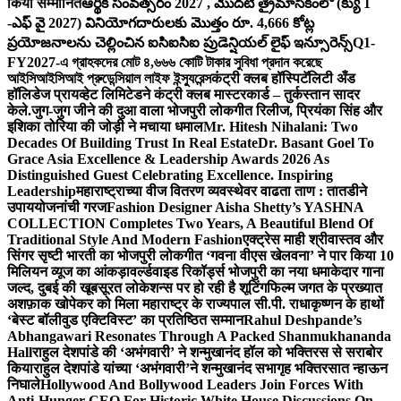
किया सम्मानित
ఆర్థిక సంవత్సరం 2027 , మొదటి త్రైమాసికంలో (క్యు 1
-ఎఫ్ వై 2027) వినియోగదారులకు మొత్తం రూ. 4,666 కోట్ల
ప్రయోజనాలను చెల్లించిన ఐసిఐసిఐ ప్రుడెన్షియల్ లైఫ్ ఇన్సూరెన్స్
Q1-
FY2027-এ গ্রাহকদের মোট ৪,৬৬৬ কোটি টাকার সুবিধা প্রদান করেছে
আইসিআইসিআই প্রুডেন্সিয়াল লাইফ ইন্স্যুরেন্স
कंट्री क्लब हॉस्पिटॅलिटी अँड
हॉलिडेज प्रायव्हेट लिमिटेडने कंट्री क्लब मास्टरकार्ड – तुर्कस्तान सादर
केले.
जुग-जुग जीने की दुआ वाला भोजपुरी लोकगीत रिलीज, प्रियंका सिंह और
इशिका तोरिया की जोड़ी ने मचाया धमाल
Mr. Hitesh Nihalani: Two
Decades Of Building Trust In Real Estate
Dr. Basant Goel To
Grace Asia Excellence & Leadership Awards 2026 As
Distinguished Guest Celebrating Excellence. Inspiring
Leadership
महाराष्ट्राच्या वीज वितरण व्यवस्थेवर वाढता ताण : तातडीने
उपाययोजनांची गरज
Fashion Designer Aisha Shetty’s YASHNA
COLLECTION Completes Two Years, A Beautiful Blend Of
Traditional Style And Modern Fashion
एक्ट्रेस माही श्रीवास्तव और
सिंगर सृष्टी भारती का भोजपुरी लोकगीत ‘गवना वीएस खेलवना’ ने पार किया 10
मिलियन व्यूज का आंकड़ा
वर्ल्डवाइड रिकॉर्ड्स भोजपुरी का नया धमाकेदार गाना
जल्द, दुबई की खूबसूरत लोकेशन्स पर हो रही है शूटिंग
फिल्म जगत के प्रख्यात
अशफ़ाक खोपेकर को मिला महाराष्ट्र के राज्यपाल सी.पी. राधाकृष्णन के हाथों
‘बेस्ट बॉलीवुड एक्टिविस्ट’ का प्रतिष्ठित सम्मान
Rahul Deshpande’s
Abhangawari Resonates Through A Packed Shanmukhananda
Hall
राहुल देशपांडे की ‘अभंगवारी’ ने शन्मुखानंद हॉल को भक्तिरस से सराबोर
किया
राहुल देशपांडे यांच्या ‘अभंगवारी’ने शन्मुखानंद सभागृह भक्तिरसात न्हाऊन
निघाले
Hollywood And Bollywood Leaders Join Forces With
Anti-Hunger CEO For Historic White House Discussions On