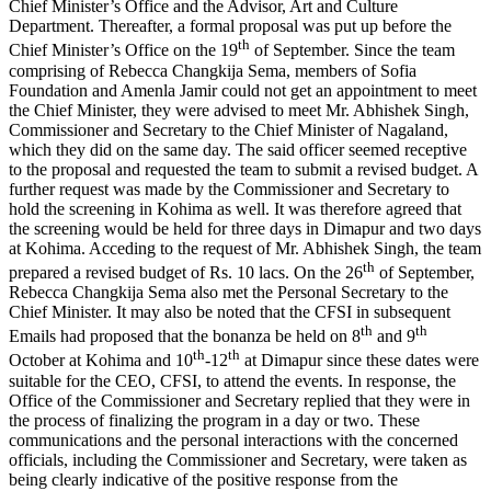
Chief Minister’s Office and the Advisor, Art and Culture
Department. Thereafter, a formal proposal was put up before the
th
Chief Minister’s Office on the 19
of September. Since the team
comprising of Rebecca Changkija Sema, members of Sofia
Foundation and Amenla Jamir could not get an appointment to meet
the Chief Minister, they were advised to meet Mr. Abhishek Singh,
Commissioner and Secretary to the Chief Minister of Nagaland,
which they did on the same day. The said officer seemed receptive
to the proposal and requested the team to submit a revised budget. A
further request was made by the Commissioner and Secretary to
hold the screening in Kohima as well. It was therefore agreed that
the screening would be held for three days in Dimapur and two days
at Kohima. Acceding to the request of Mr. Abhishek Singh, the team
th
prepared a revised budget of Rs. 10 lacs. On the 26
of September,
Rebecca Changkija Sema also met the Personal Secretary to the
Chief Minister. It may also be noted that the CFSI in subsequent
th
th
Emails had proposed that the bonanza be held on 8
and 9
th
th
October at Kohima and 10
-12
at Dimapur since these dates were
suitable for the CEO, CFSI, to attend the events. In response, the
Office of the Commissioner and Secretary replied that they were in
the process of finalizing the program in a day or two. These
communications and the personal interactions with the concerned
officials, including the Commissioner and Secretary, were taken as
being clearly indicative of the positive response from the