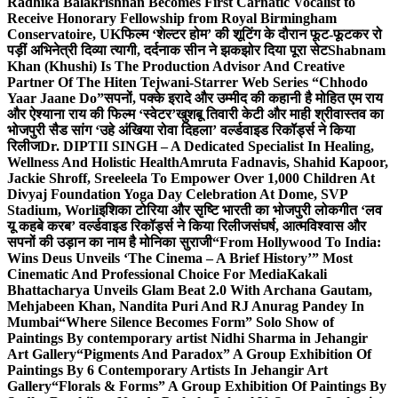
Radhika Balakrishnan Becomes First Carnatic Vocalist to
Receive Honorary Fellowship from Royal Birmingham
Conservatoire, UK
फिल्म ‘शेल्टर होम’ की शूटिंग के दौरान फूट-फूटकर रो
पड़ीं अभिनेत्री दिव्या त्यागी, दर्दनाक सीन ने झकझोर दिया पूरा सेट
Shabnam
Khan (Khushi) Is The Production Advisor And Creative
Partner Of The Hiten Tejwani-Starrer Web Series “Chhodo
Yaar Jaane Do”
सपनों, पक्के इरादे और उम्मीद की कहानी है मोहित एम राय
और ऐश्याना राय की फिल्म ‘स्वेटर’
खुशबू तिवारी केटी और माही श्रीवास्तव का
भोजपुरी सैड सांग ‘उहे अंखिया रोवा दिहला’ वर्ल्डवाइड रिकॉर्ड्स ने किया
रिलीज
Dr. DIPTII SINGH – A Dedicated Specialist In Healing,
Wellness And Holistic Health
Amruta Fadnavis, Shahid Kapoor,
Jackie Shroff, Sreeleela To Empower Over 1,000 Children At
Divyaj Foundation Yoga Day Celebration At Dome, SVP
Stadium, Worli
इशिका टोरिया और सृष्टि भारती का भोजपुरी लोकगीत ‘लव
यू कहबे करब’ वर्ल्डवाइड रिकॉर्ड्स ने किया रिलीज
संघर्ष, आत्मविश्वास और
सपनों की उड़ान का नाम है मोनिका सुराजी
“From Hollywood To India:
Wins Deus Unveils ‘The Cinema – A Brief History’” Most
Cinematic And Professional Choice For Media
Kakali
Bhattacharya Unveils Glam Beat 2.0 With Archana Gautam,
Mehjabeen Khan, Nandita Puri And RJ Anurag Pandey In
Mumbai
“Where Silence Becomes Form” Solo Show of
Paintings By contemporary artist Nidhi Sharma in Jehangir
Art Gallery
“Pigments And Paradox” A Group Exhibition Of
Paintings By 6 Contemporary Artists In Jehangir Art
Gallery
“Florals & Forms” A Group Exhibition Of Paintings By