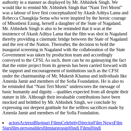
authority in a manner as displayed by Mr. Abhishek Singh. We
would like to remind Mr. Abhishek Singh that “Nani Teri Morni”
was a labour of love first conceptualized by Akash Aditya Lama and
Rebecca Changkija Sema who were inspired by the heroic courage
of Mhonbeni Ezung, herself a daughter of the State of Nagaland.
Mr. Abhishek Singh is also to be reminded that it was at the
insistence of Akash Aditya Lama that the film was shot in Nagaland
thereby providing a cinematic bridge between the State of Nagaland
and the rest of the Nation. Thereafter, the decision to hold the
inaugural screening in Nagaland with the collaboration of the State
Government was taken by production team and accordingly
conveyed to the CFSI. As such, there can be no gainsaying the fact
that the entire project from its genesis has been carried forward with
the support and encouragement of institutions such as the CFSI
under the chairmanship of Mr. Mukesh Khanna and individuals like
Amenla Jamir and members of the Sofia Foundation. He is also to
be reminded that “Nani Teri Morni” underscores the message of
basic humanity and dignity – qualities expected from all despite their
stature in life. Although their invaluable contributions have been
mocked and belittled by Mr. Abhishek Singh, we conclude by
expressing our deepest gratitude for the selfless sacrifices made by
Amenla Jamir and members of the Sofia Foundation.
actors
Actress
Bhojpuri Films
Celebrity
Director
Film News
Film
Stars
film-personalities
filmstar
gossip
Hindi Films
Hindi