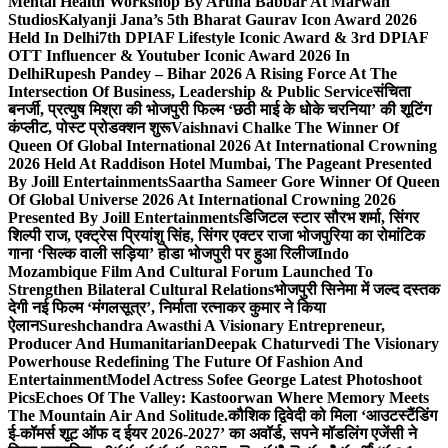
Mental Health Workshop By Aruna Babbar At Marwah
Studios
Kalyanji Jana’s 5th Bharat Gaurav Icon Award 2026
Held In Delhi
7th DPIAF Lifestyle Iconic Award & 3rd DPIAF
OTT Influencer & Youtuber Iconic Award 2026 In
Delhi
Rupesh Pandey – Bihar 2026 A Rising Force At The
Intersection Of Business, Leadership & Public Service
संचिता
बनर्जी, प्रत्युष मिश्रा की भोजपुरी फिल्म ‘छठी माई के धोके चरनिया’ की शूटिंग
कंप्लीट, पोस्ट प्रोडक्शन शुरू
Vaishnavi Chalke The Winner Of
Queen Of Global International 2026 At International Crowning
2026 Held At Raddison Hotel Mumbai, The Pageant Presented
By Joill Entertainments
Saartha Sameer Gore Winner Of Queen
Of Global Universe 2026 At International Crowning 2026
Presented By Joill Entertainments
डिजिटल स्टार सौरभ शर्मा, सिंगर
शिल्पी राज, एक्ट्रेस प्रियांशु सिंह, सिंगर एक्टर राजा भोजपुरिया का रोमांटिक
गाना ‘सिल्क वाली सड़िया’ होडा भोजपुरी पर हुआ रिलीज
Indo
Mozambique Film And Cultural Forum Launched To
Strengthen Bilateral Cultural Relations
भोजपुरी सिनेमा में जल्द दस्तक
देगी नई फिल्म ‘मंगलसूत्र’, निर्माता रत्नाकर कुमार ने किया
ऐलान
Sureshchandra Awasthi A Visionary Entrepreneur,
Producer And Humanitarian
Deepak Chaturvedi The Visionary
Powerhouse Redefining The Future Of Fashion And
Entertainment
Model Actress Sofee George Latest Photoshoot
Pics
Echoes Of The Valley: Kastoorwan Where Memory Meets
The Mountain Air And Solitude.
कौशिक द्विवेदी को मिला ‘आउटस्टैंडिंग
ई-कॉमर्स शूट ऑफ द ईयर 2026-2027’ का अवॉर्ड, सपने मॉडलिंग एजेंसी ने