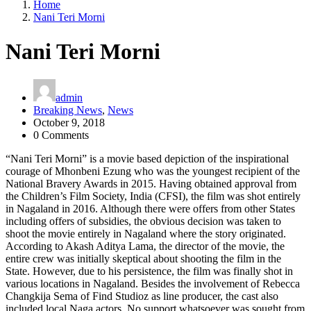
Home
Nani Teri Morni
Nani Teri Morni
admin
Breaking News
,
News
October 9, 2018
0 Comments
“Nani Teri Morni” is a movie based depiction of the inspirational
courage of Mhonbeni Ezung who was the youngest recipient of the
National Bravery Awards in 2015. Having obtained approval from
the Children’s Film Society, India (CFSI), the film was shot entirely
in Nagaland in 2016. Although there were offers from other States
including offers of subsidies, the obvious decision was taken to
shoot the movie entirely in Nagaland where the story originated.
According to Akash Aditya Lama, the director of the movie, the
entire crew was initially skeptical about shooting the film in the
State. However, due to his persistence, the film was finally shot in
various locations in Nagaland. Besides the involvement of Rebecca
Changkija Sema of Find Studioz as line producer, the cast also
included local Naga actors. No support whatsoever was sought from