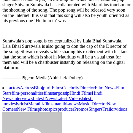
singer Shivam Suratwala has collaborated with Mauritius tourism for
the shooting of the song. The pop song will be released very soon
on the Internet. It is said that this song will also be youth-oriented as
his previous one ‘Hu tu tu tu’ was.
Suratwala’s pop song is conceptualized by Lala Bhai Suratwala.
Lala Bhai Suratwala is also going to don the cap of the Director of
the song. Shivam reveals while sharing his excitement with his fans
that the song which is shot in Mauritius will be a visual treat for
them and will be a chartbuster instantly on releasing on the digital
platform.
————Pigeon Media(Abhishek Dubey)
actors
Actress
Bhojpuri Films
Celebrity
Director
Film News
Film
Stars
film-personalities
filmstar
gossip
Hindi Films
Hindi
News
interviews
Latest News
Latest Videos
latest-
movies
lyricist
Marathi-films
marathi-news
Music Director
New
Comers
New Films
photos
pics
producer
Promos
Singers
Trailor
videos