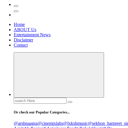
Home
ABOUT Us
Entertainment News
Disclaimer
Contact
Search
for:
Or check our Popular Categories...
@arshnaagra
@cinemixlabs
@lxkshmusic
@sekhon_harpreet_si