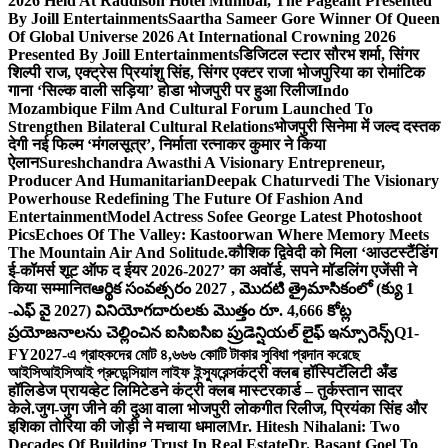
2026 Held At Raddison Hotel Mumbai, The Pageant Presented
By Joill Entertainments
Saartha Sameer Gore Winner Of Queen
Of Global Universe 2026 At International Crowning 2026
Presented By Joill Entertainments
डिजिटल स्टार सौरभ शर्मा, सिंगर
शिल्पी राज, एक्ट्रेस प्रियांशु सिंह, सिंगर एक्टर राजा भोजपुरिया का रोमांटिक
गाना ‘सिल्क वाली सड़िया’ होडा भोजपुरी पर हुआ रिलीज
Indo
Mozambique Film And Cultural Forum Launched To
Strengthen Bilateral Cultural Relations
भोजपुरी सिनेमा में जल्द दस्तक
देगी नई फिल्म ‘मंगलसूत्र’, निर्माता रत्नाकर कुमार ने किया
ऐलान
Sureshchandra Awasthi A Visionary Entrepreneur,
Producer And Humanitarian
Deepak Chaturvedi The Visionary
Powerhouse Redefining The Future Of Fashion And
Entertainment
Model Actress Sofee George Latest Photoshoot
Pics
Echoes Of The Valley: Kastoorwan Where Memory Meets
The Mountain Air And Solitude.
कौशिक द्विवेदी को मिला ‘आउटस्टैंडिंग
ई-कॉमर्स शूट ऑफ द ईयर 2026-2027’ का अवॉर्ड, सपने मॉडलिंग एजेंसी ने
किया सम्मानित
ఆర్థిక సంవత్సరం 2027 , మొదటి త్రైమాసికంలో (క్యు 1
-ఎఫ్ వై 2027) వినియోగదారులకు మొత్తం రూ. 4,666 కోట్ల
ప్రయోజనాలను చెల్లించిన ఐసిఐసిఐ ప్రుడెన్షియల్ లైఫ్ ఇన్సూరెన్స్
Q1-
FY2027-এ গ্রাহকদের মোট ৪,৬৬৬ কোটি টাকার সুবিধা প্রদান করেছে
আইসিআইসিআই প্রুডেন্সিয়াল লাইফ ইন্স্যুরেন্স
कंट्री क्लब हॉस्पिटॅलिटी अँड
हॉलिडेज प्रायव्हेट लिमिटेडने कंट्री क्लब मास्टरकार्ड – तुर्कस्तान सादर
केले.
जुग-जुग जीने की दुआ वाला भोजपुरी लोकगीत रिलीज, प्रियंका सिंह और
इशिका तोरिया की जोड़ी ने मचाया धमाल
Mr. Hitesh Nihalani: Two
Decades Of Building Trust In Real Estate
Dr. Basant Goel To