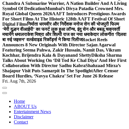
Chandra A Submarine Warrior, A Nation Builder And A Living
Symbol Of Dedication
Mumbai’s Divya Patadia Crowned Mrs.
Royal Global Queen 2026
AAFT Introduces Prestigious Awards
For Short Films At The Historic 128th AAFT Festival Of Short
Digital Films
निर्माता धरमवीर और निर्देशक मनोज सेन की भोजपुरी फिल्म
‘मेरी दुल्हन वीआईपी’ का फर्स्ट लुक हुआ लॉन्च, इंदु सेन और बबलू चक्रवर्ती
मचायेंगे धमाल
राकेश मिश्रा और शिल्पी राज का नया धमाकेदार लोकगीत ‘दिलवा
बा रुई जइसन’ वर्ल्डवाइड रिकॉर्ड्स ने किया रिलीज
Rocket Reels
Announces 8 New Originals With Director Sajan Agarwal
Featuring Seema Pahwa, Zakir Hussain, Namit Das, Vikram
Kochhar, Brijendra Kala & Dayanand Shetty
Diksha Sharma
Talks About Working On ‘Dil Tod Ke Chal Diya’ And Her First
Collaboration With Director Sadhu Kabra
Shahzaad Mirza’s
Shajapur Visit Puts Samarpit In The Spotlight
After Censor
Board Hurdles, ‘Navya Chakra’ Set For June 26 Release
Fri. Aug 7th, 2026
Home
ABOUT Us
Entertainment News
Disclaimer
Contact