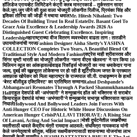
हॉलिडेज प्रायव्हेट लिमिटेडने कंट्री क्लब मास्टरकार्ड – तुर्कस्तान सादर
केले.
जुग-जुग जीने की दुआ वाला भोजपुरी लोकगीत रिलीज, प्रियंका सिंह और
इशिका तोरिया की जोड़ी ने मचाया धमाल
Mr. Hitesh Nihalani: Two
Decades Of Building Trust In Real Estate
Dr. Basant Goel To
Grace Asia Excellence & Leadership Awards 2026 As
Distinguished Guest Celebrating Excellence. Inspiring
Leadership
महाराष्ट्राच्या वीज वितरण व्यवस्थेवर वाढता ताण : तातडीने
उपाययोजनांची गरज
Fashion Designer Aisha Shetty’s YASHNA
COLLECTION Completes Two Years, A Beautiful Blend Of
Traditional Style And Modern Fashion
एक्ट्रेस माही श्रीवास्तव और
सिंगर सृष्टी भारती का भोजपुरी लोकगीत ‘गवना वीएस खेलवना’ ने पार किया 10
मिलियन व्यूज का आंकड़ा
वर्ल्डवाइड रिकॉर्ड्स भोजपुरी का नया धमाकेदार गाना
जल्द, दुबई की खूबसूरत लोकेशन्स पर हो रही है शूटिंग
फिल्म जगत के प्रख्यात
अशफ़ाक खोपेकर को मिला महाराष्ट्र के राज्यपाल सी.पी. राधाकृष्णन के हाथों
‘बेस्ट बॉलीवुड एक्टिविस्ट’ का प्रतिष्ठित सम्मान
Rahul Deshpande’s
Abhangawari Resonates Through A Packed Shanmukhananda
Hall
राहुल देशपांडे की ‘अभंगवारी’ ने शन्मुखानंद हॉल को भक्तिरस से सराबोर
किया
राहुल देशपांडे यांच्या ‘अभंगवारी’ने शन्मुखानंद सभागृह भक्तिरसात न्हाऊन
निघाले
Hollywood And Bollywood Leaders Join Forces With
Anti-Hunger CEO For Historic White House Discussions On
American Hunger Crisis
PALLAVI THORAVE: A Rising Star
Of Lavani, Acting And Social Impact !
मोशी दुर्घटनेतील जखमींच्या
मदतीसाठी धावले केंद्रीय मंत्री रामदास आठवले; संघमित्रा गायकवाड यांनी
केले जननेतृत्वाचे कौतुक, महिला सक्षमीकरणासाठी शासनाच्या योजनांचा लाभ
देण्याची केली मागणी
RAJESHH DATTATRYA BHUJLE The Art