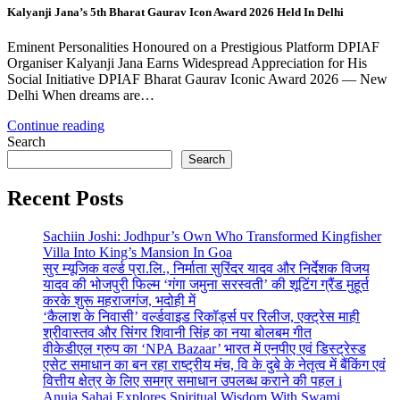
Kalyanji Jana’s 5th Bharat Gaurav Icon Award 2026 Held In Delhi
Eminent Personalities Honoured on a Prestigious Platform DPIAF
Organiser Kalyanji Jana Earns Widespread Appreciation for His
Social Initiative DPIAF Bharat Gaurav Iconic Award 2026 — New
Delhi When dreams are…
Continue reading
Search
Search
Recent Posts
Sachiin Joshi: Jodhpur’s Own Who Transformed Kingfisher
Villa Into King’s Mansion In Goa
सुर म्यूजिक वर्ल्ड प्रा.लि., निर्माता सुरिंदर यादव और निर्देशक विजय
यादव की भोजपुरी फिल्म ‘गंगा जमुना सरस्वती’ की शूटिंग ग्रैंड मुहूर्त
करके शुरू महराजगंज, भदोही में
‘कैलाश के निवासी’ वर्ल्डवाइड रिकॉर्ड्स पर रिलीज, एक्ट्रेस माही
श्रीवास्तव और सिंगर शिवानी सिंह का नया बोलबम गीत
वीकेडीएल ग्रुप का ‘NPA Bazaar’ भारत में एनपीए एवं डिस्ट्रेस्ड
एसेट समाधान का बन रहा राष्ट्रीय मंच, वि के दुबे के नेतृत्व में बैंकिंग एवं
वित्तीय क्षेत्र के लिए समग्र समाधान उपलब्ध कराने की पहल i
Anuja Sahai Explores Spiritual Wisdom With Swami