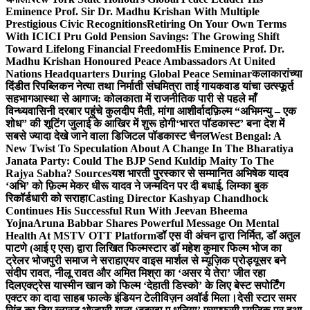
Eminence Prof. Sir Dr. Madhu Krishan With Multiple
Prestigious Civic Recognitions
Retiring On Your Own Terms
With ICICI Pru Gold Pension Savings: The Growing Shift
Toward Lifelong Financial Freedom
His Eminence Prof. Dr.
Madhu Krishan Honoured Peace Ambassadors At United
Nations Headquarters During Global Peace Seminar
कलाकारांच्या
दिंडीत रिपब्लिकन नेत्या तथा निर्माती संघमित्रा ताई गायकवाड यांचा उत्स्फूर्त
सहभाग
आस्था से आगाज: कोलकाता में राजनीतिक पारी से पहले माँ
विन्ध्यवासिनी दरबार पहुंचे कुलदीप मैती, मांगा आशीर्वाद
फ़िल्म “अभिमन्यु – एक
शोध” की शूटिंग जुलाई के आखिर में शुरू होगी
‘भारत पॉडकास्ट’ बना देश में
सबसे ज्यादा देखे जाने वाला डिजिटल पॉडकास्ट चैनल
West Bengal: A
New Twist To Speculation About A Change In The Bharatiya
Janata Party: Could The BJP Send Kuldip Maity To The
Rajya Sabha? Sources
यश भारती पुरस्कार से सम्मानित अभिषेक यादव
‘अभि’ को फ़िल्म मेकर धीरू यादव ने जन्मदिन पर दी बधाई, लिम्का बुक
रिकॉर्डधारी को सराहा
Casting Director Kashyap Chandhock
Continues His Successful Run With Jeevan Bheema
Yojna
Aruna Babbar Shares Powerful Message On Mental
Health At MSTV OTT Platform
डॉ एस वी अंचन द्वारा निर्मित, डॉ अतुल
पाटणे (आई ए एस) द्वारा लिखित फिल्मस्टार डॉ महेश कुमार फिल्म भोज का
ट्रेलर भोजपुरी समाज ने सराहा
एयर वाइस मार्शल से म्यूज़िक प्रोड्यूसर बने
संदीप रावत, नीलू रावत और अमित मिश्रा का ‘असर ये तेरा’ जीत रहा
दिल
एक्ट्रेस यास्मीन खान को फिल्म ‘देहाती डिस्को’ के लिए बेस्ट सपोर्टिंग
एक्टर का दादा साहब फाल्के इंडियन टेलीविज़न अवॉर्ड मिला।
देसी स्टार समर