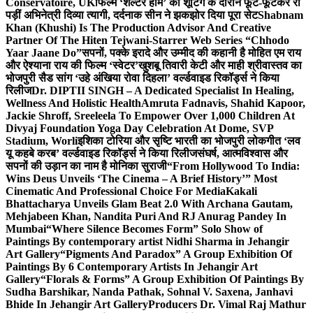
Conservatoire, UK
फिल्म ‘शेल्टर होम’ की शूटिंग के दौरान फूट-फूटकर रो
पड़ीं अभिनेत्री दिव्या त्यागी, दर्दनाक सीन ने झकझोर दिया पूरा सेट
Shabnam
Khan (Khushi) Is The Production Advisor And Creative
Partner Of The Hiten Tejwani-Starrer Web Series “Chhodo
Yaar Jaane Do”
सपनों, पक्के इरादे और उम्मीद की कहानी है मोहित एम राय
और ऐश्याना राय की फिल्म ‘स्वेटर’
खुशबू तिवारी केटी और माही श्रीवास्तव का
भोजपुरी सैड सांग ‘उहे अंखिया रोवा दिहला’ वर्ल्डवाइड रिकॉर्ड्स ने किया
रिलीज
Dr. DIPTII SINGH – A Dedicated Specialist In Healing,
Wellness And Holistic Health
Amruta Fadnavis, Shahid Kapoor,
Jackie Shroff, Sreeleela To Empower Over 1,000 Children At
Divyaj Foundation Yoga Day Celebration At Dome, SVP
Stadium, Worli
इशिका टोरिया और सृष्टि भारती का भोजपुरी लोकगीत ‘लव
यू कहबे करब’ वर्ल्डवाइड रिकॉर्ड्स ने किया रिलीज
संघर्ष, आत्मविश्वास और
सपनों की उड़ान का नाम है मोनिका सुराजी
“From Hollywood To India:
Wins Deus Unveils ‘The Cinema – A Brief History’” Most
Cinematic And Professional Choice For Media
Kakali
Bhattacharya Unveils Glam Beat 2.0 With Archana Gautam,
Mehjabeen Khan, Nandita Puri And RJ Anurag Pandey In
Mumbai
“Where Silence Becomes Form” Solo Show of
Paintings By contemporary artist Nidhi Sharma in Jehangir
Art Gallery
“Pigments And Paradox” A Group Exhibition Of
Paintings By 6 Contemporary Artists In Jehangir Art
Gallery
“Florals & Forms” A Group Exhibition Of Paintings By
Sudha Barshikar, Nanda Pathak, Sohnal V. Saxena, Janhavi
Bhide In Jehangir Art Gallery
Producers Dr. Vimal Raj Mathur