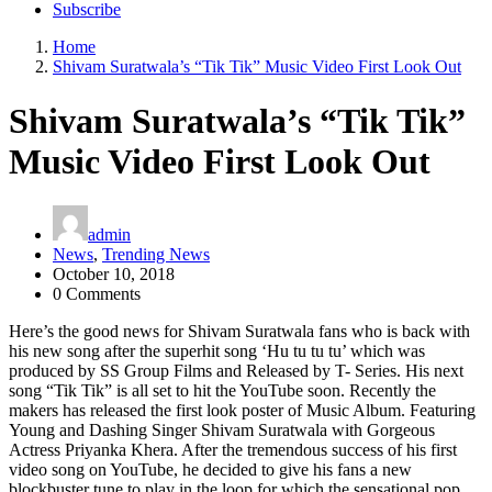
Subscribe
Home
Shivam Suratwala’s “Tik Tik” Music Video First Look Out
Shivam Suratwala’s “Tik Tik”
Music Video First Look Out
admin
News
,
Trending News
October 10, 2018
0 Comments
Here’s the good news for Shivam Suratwala fans who is back with
his new song after the superhit song ‘Hu tu tu tu’ which was
produced by SS Group Films and Released by T- Series. His next
song “Tik Tik” is all set to hit the YouTube soon. Recently the
makers has released the first look poster of Music Album. Featuring
Young and Dashing Singer Shivam Suratwala with Gorgeous
Actress Priyanka Khera. After the tremendous success of his first
video song on YouTube, he decided to give his fans a new
blockbuster tune to play in the loop for which the sensational pop