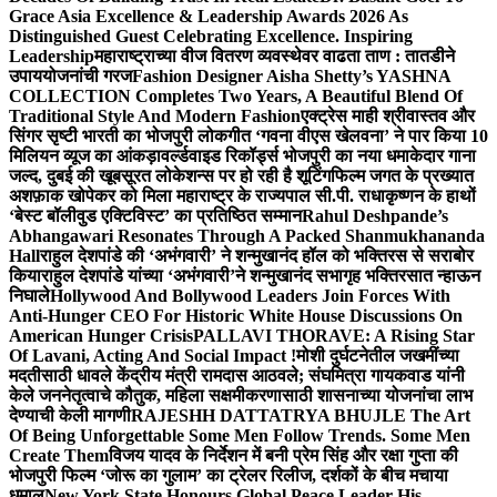
Grace Asia Excellence & Leadership Awards 2026 As
Distinguished Guest Celebrating Excellence. Inspiring
Leadership
महाराष्ट्राच्या वीज वितरण व्यवस्थेवर वाढता ताण : तातडीने
उपाययोजनांची गरज
Fashion Designer Aisha Shetty’s YASHNA
COLLECTION Completes Two Years, A Beautiful Blend Of
Traditional Style And Modern Fashion
एक्ट्रेस माही श्रीवास्तव और
सिंगर सृष्टी भारती का भोजपुरी लोकगीत ‘गवना वीएस खेलवना’ ने पार किया 10
मिलियन व्यूज का आंकड़ा
वर्ल्डवाइड रिकॉर्ड्स भोजपुरी का नया धमाकेदार गाना
जल्द, दुबई की खूबसूरत लोकेशन्स पर हो रही है शूटिंग
फिल्म जगत के प्रख्यात
अशफ़ाक खोपेकर को मिला महाराष्ट्र के राज्यपाल सी.पी. राधाकृष्णन के हाथों
‘बेस्ट बॉलीवुड एक्टिविस्ट’ का प्रतिष्ठित सम्मान
Rahul Deshpande’s
Abhangawari Resonates Through A Packed Shanmukhananda
Hall
राहुल देशपांडे की ‘अभंगवारी’ ने शन्मुखानंद हॉल को भक्तिरस से सराबोर
किया
राहुल देशपांडे यांच्या ‘अभंगवारी’ने शन्मुखानंद सभागृह भक्तिरसात न्हाऊन
निघाले
Hollywood And Bollywood Leaders Join Forces With
Anti-Hunger CEO For Historic White House Discussions On
American Hunger Crisis
PALLAVI THORAVE: A Rising Star
Of Lavani, Acting And Social Impact !
मोशी दुर्घटनेतील जखमींच्या
मदतीसाठी धावले केंद्रीय मंत्री रामदास आठवले; संघमित्रा गायकवाड यांनी
केले जननेतृत्वाचे कौतुक, महिला सक्षमीकरणासाठी शासनाच्या योजनांचा लाभ
देण्याची केली मागणी
RAJESHH DATTATRYA BHUJLE The Art
Of Being Unforgettable Some Men Follow Trends. Some Men
Create Them
विजय यादव के निर्देशन में बनी प्रेम सिंह और रक्षा गुप्ता की
भोजपुरी फिल्म ‘जोरू का गुलाम’ का ट्रेलर रिलीज, दर्शकों के बीच मचाया
धमाल
New York State Honours Global Peace Leader His