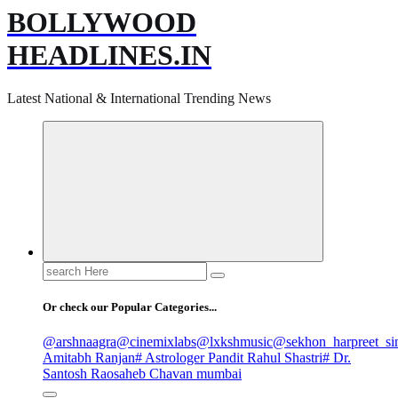
BOLLYWOOD
HEADLINES.IN
Latest National & International Trending News
Search
for:
Or check our Popular Categories...
@arshnaagra
@cinemixlabs
@lxkshmusic
@sekhon_harpreet_si
Amitabh Ranjan
# Astrologer Pandit Rahul Shastri
# Dr.
Santosh Raosaheb Chavan mumbai