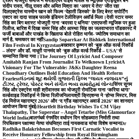
ट्रेलर भोजपुरी समाज ने सराहा
एयर वाइस मार्शल से म्यूज़िक प्रोड्यूसर बने
संदीप रावत, नीलू रावत और अमित मिश्रा का ‘असर ये तेरा’ जीत रहा
दिल
एक्ट्रेस यास्मीन खान को फिल्म ‘देहाती डिस्को’ के लिए बेस्ट सपोर्टिंग
एक्टर का दादा साहब फाल्के इंडियन टेलीविज़न अवॉर्ड मिला।
देसी स्टार समर
सिंह का बिग ब्लास्ट भोजपुरी गाना ‘बदरवा ए धनिया’ एसएफसी म्यूजिक पर हुआ
रिलीज, बारिश में दिखा समर सिंह और आस्था सिंह का जलवा
भारत पॉडकास्ट में
फर्जी बाबाओं और पाखंड के खिलाफ बोले रोहित भार्गव- ज्योतिष समाधान का
मार्ग है, चमत्कार का नहीं
Sandip Soparrkar At Bishkek International
Film Festival In Kyrgyzstan
बख्तवार कृष्णन को ‘बुक ऑफ़ वर्ल्ड रिकॉर्ड
– लंदन’ और डॉ. माधुरी पानमंद को ‘बुक ऑफ़ वर्ल्ड रिकॉर्ड – USA’ से
सम्मानित किया गया।
The Journey Of Lyricist And Composer
Amitabh Ranjan From Journalist To Welknown Lyricist
A
Visionary For The Vulnerable: J&Ks Daughter Reena
Choudhary Outlines Bold Education And Health Reform
Fearless
લંડનમાં શૂટ થયેલી ગુજરાતી ફિલ્મ “લાયક નાલાયક”નું
ટીઝર, ટ્રેલર, પોસ્ટર અને સંગીત ભવ્ય સમારોહમાં લોન્ચ
सिंगर सुगम
सिंह और एक्ट्रेस माही श्रीवास्तव का भोजपुरी रोमांटिक गाना ‘करिया धागा’
वर्ल्डवाइड रिकॉर्ड्स ने किया रिलीज
निलायश्री क्रिएशन्स ने ‘होप्स मिस्टर, मिस
एंड मिसेज महाराष्ट्र 2026’ और ‘द ग्रैंड महाराष्ट्र अवार्ड 2026’ का शानदार
आयोजन किया मुंबई:
Heartfelt Birthday Wishes To CM Vijay
Thalapathy, The Superstar – Angel Tetarbe (Miss Glamourface
World India)
बालगंधर्व रंगमंदिर वर्धापन दिन सोहळ्यात निर्माती तथा
रिपब्लिकन पक्षाच्या नेत्या संघमित्रा ताई गायकवाड यांचा विशेष सन्मान
Dr
Radhika Balakrishnan Becomes First Carnatic Vocalist to
Receive Honorary Fellowship from Royal Birmingham