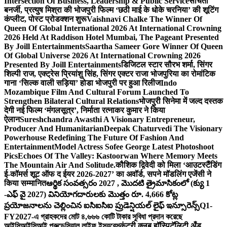
Intersection Of Business, Leadership & Public Service
संचिता
बनर्जी, प्रत्युष मिश्रा की भोजपुरी फिल्म ‘छठी माई के धोके चरनिया’ की शूटिंग
कंप्लीट, पोस्ट प्रोडक्शन शुरू
Vaishnavi Chalke The Winner Of
Queen Of Global International 2026 At International Crowning
2026 Held At Raddison Hotel Mumbai, The Pageant Presented
By Joill Entertainments
Saartha Sameer Gore Winner Of Queen
Of Global Universe 2026 At International Crowning 2026
Presented By Joill Entertainments
डिजिटल स्टार सौरभ शर्मा, सिंगर
शिल्पी राज, एक्ट्रेस प्रियांशु सिंह, सिंगर एक्टर राजा भोजपुरिया का रोमांटिक
गाना ‘सिल्क वाली सड़िया’ होडा भोजपुरी पर हुआ रिलीज
Indo
Mozambique Film And Cultural Forum Launched To
Strengthen Bilateral Cultural Relations
भोजपुरी सिनेमा में जल्द दस्तक
देगी नई फिल्म ‘मंगलसूत्र’, निर्माता रत्नाकर कुमार ने किया
ऐलान
Sureshchandra Awasthi A Visionary Entrepreneur,
Producer And Humanitarian
Deepak Chaturvedi The Visionary
Powerhouse Redefining The Future Of Fashion And
Entertainment
Model Actress Sofee George Latest Photoshoot
Pics
Echoes Of The Valley: Kastoorwan Where Memory Meets
The Mountain Air And Solitude.
कौशिक द्विवेदी को मिला ‘आउटस्टैंडिंग
ई-कॉमर्स शूट ऑफ द ईयर 2026-2027’ का अवॉर्ड, सपने मॉडलिंग एजेंसी ने
किया सम्मानित
ఆర్థిక సంవత్సరం 2027 , మొదటి త్రైమాసికంలో (క్యు 1
-ఎఫ్ వై 2027) వినియోగదారులకు మొత్తం రూ. 4,666 కోట్ల
ప్రయోజనాలను చెల్లించిన ఐసిఐసిఐ ప్రుడెన్షియల్ లైఫ్ ఇన్సూరెన్స్
Q1-
FY2027-এ গ্রাহকদের মোট ৪,৬৬৬ কোটি টাকার সুবিধা প্রদান করেছে
আইসিআইসিআই প্রুডেন্সিয়াল লাইফ ইন্স্যুরেন্স
कंट्री क्लब हॉस्पिटॅलिटी अँड