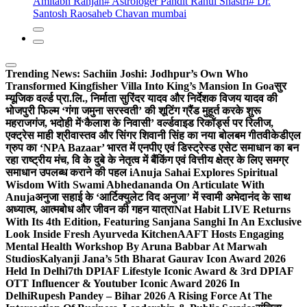
Amitabh Ranjan
# Astrologer Pandit Rahul Shastri
# Dr.
Santosh Raosaheb Chavan mumbai
Trending News:
Sachiin Joshi: Jodhpur’s Own Who
Transformed Kingfisher Villa Into King’s Mansion In Goa
सुर
म्यूजिक वर्ल्ड प्रा.लि., निर्माता सुरिंदर यादव और निर्देशक विजय यादव की
भोजपुरी फिल्म ‘गंगा जमुना सरस्वती’ की शूटिंग ग्रैंड मुहूर्त करके शुरू
महराजगंज, भदोही में
‘कैलाश के निवासी’ वर्ल्डवाइड रिकॉर्ड्स पर रिलीज,
एक्ट्रेस माही श्रीवास्तव और सिंगर शिवानी सिंह का नया बोलबम गीत
वीकेडीएल
ग्रुप का ‘NPA Bazaar’ भारत में एनपीए एवं डिस्ट्रेस्ड एसेट समाधान का बन
रहा राष्ट्रीय मंच, वि के दुबे के नेतृत्व में बैंकिंग एवं वित्तीय क्षेत्र के लिए समग्र
समाधान उपलब्ध कराने की पहल i
Anuja Sahai Explores Spiritual
Wisdom With Swami Abhedananda On Articulate With
Anuja
अनुजा सहाई के ‘आर्टिक्युलेट विद अनुजा’ में स्वामी अभेदानंद के साथ
अध्यात्म, आत्मबोध और जीवन की गहन यात्रा
Nat Habit LIVE Returns
With Its 4th Edition, Featuring Sanjana Sanghi In An Exclusive
Look Inside Fresh Ayurveda Kitchen
AAFT Hosts Engaging
Mental Health Workshop By Aruna Babbar At Marwah
Studios
Kalyanji Jana’s 5th Bharat Gaurav Icon Award 2026
Held In Delhi
7th DPIAF Lifestyle Iconic Award & 3rd DPIAF
OTT Influencer & Youtuber Iconic Award 2026 In
Delhi
Rupesh Pandey – Bihar 2026 A Rising Force At The