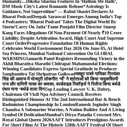
Humanity…
Diksha Sharma Features In ‘Hathon Me Hath’,
DM Music City’s Latest Romantic Release
“Astrology Is
Guidance, Not Superstition” — Rahul Shastri Declares At
Bharat Podcast
Deepak Saraswat Emerges Among India’s Top
4 Podcasters; ‘Bharat Podcast’ Takes The Digital World By
Storm
‘Carry On Jatta’ Fame Punjabi Film Director Smeep
Kang Faces Allegations Of Non-Payment Of Nearly ₹10 Crore
Liability, Despite Arbitration Award, High Court And Supreme
Court Order
Progressive Foundation Of Human Rights
Celebrates World Environment Day 2026 On June 05, At Hotel
Sea Princess, Mumbai National Convention On GLOBAL
WARMING
Samarth Panel Registers Resounding Victory in the
Akhil Bharatiya Marathi Chitrapat Mahamandal Elections;
Winning Candidates Express Special Gratitude to Producer
Sanghamitra Tai Shripatrao Gaikwad
मशहूर पार्श्व गायिका प्रियंका
सिंह की आवाज में भोजपुरी लोकगीत ‘माँ’ ने श्रोताओं को किया भावुक
शिल्पी
राज और दामिनी यादव का धमाका, वर्ल्डवाइड रिकॉर्ड्स ने रिलीज किया बर्थडे
एंथम गाना ‘बर्थडे वाला दिन
Top Leading Lawyer V. K. Dubey,
Chairman Of Vkdl Npa Advisory Council, Receives
Distinguished Honour At The 2nd International Bar & Bench
Badminton Championship In London
Ramesh Joginder Singh
Chandra A Submarine Warrior, A Nation Builder And A Living
Symbol Of Dedication
Mumbai’s Divya Patadia Crowned Mrs.
Royal Global Queen 2026
AAFT Introduces Prestigious Awards
For Short Films At The Historic 128th AAFT Festival Of Short