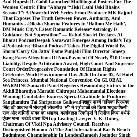
And Rupesh D. Gohil Launched Multilingual Posters For The
Women-Centric Film “Abhaya”
“Jiski Lathi Uski Bhains –
Season 1”: A Powerful Web Series From Producer MK Rajput
That Exposes The Truth Between Power, Authority, And
Humanity…
Diksha Sharma Features In ‘Hathon Me Hath’,
DM Music City’s Latest Romantic Release
“Astrology Is
Guidance, Not Superstition” — Rahul Shastri Declares At
Bharat Podcast
Deepak Saraswat Emerges Among India’s Top
4 Podcasters; ‘Bharat Podcast’ Takes The Digital World By
Storm
‘Carry On Jatta’ Fame Punjabi Film Director Smeep
Kang Faces Allegations Of Non-Payment Of Nearly ₹10 Crore
Liability, Despite Arbitration Award, High Court And Supreme
Court Order
Progressive Foundation Of Human Rights
Celebrates World Environment Day 2026 On June 05, At Hotel
Sea Princess, Mumbai National Convention On GLOBAL
WARMING
Samarth Panel Registers Resounding Victory in the
Akhil Bharatiya Marathi Chitrapat Mahamandal Elections;
Winning Candidates Express Special Gratitude to Producer
Sanghamitra Tai Shripatrao Gaikwad
मशहूर पार्श्व गायिका प्रियंका
सिंह की आवाज में भोजपुरी लोकगीत ‘माँ’ ने श्रोताओं को किया भावुक
शिल्पी
राज और दामिनी यादव का धमाका, वर्ल्डवाइड रिकॉर्ड्स ने रिलीज किया बर्थडे
एंथम गाना ‘बर्थडे वाला दिन
Top Leading Lawyer V. K. Dubey,
Chairman Of Vkdl Npa Advisory Council, Receives
Distinguished Honour At The 2nd International Bar & Bench
Badminton Championship In London
Ramesh Joginder Singh