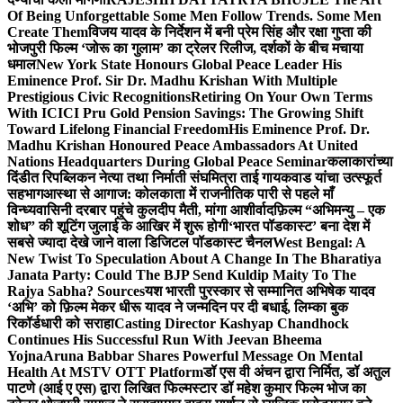
Of Being Unforgettable Some Men Follow Trends. Some Men
Create Them
विजय यादव के निर्देशन में बनी प्रेम सिंह और रक्षा गुप्ता की
भोजपुरी फिल्म ‘जोरू का गुलाम’ का ट्रेलर रिलीज, दर्शकों के बीच मचाया
धमाल
New York State Honours Global Peace Leader His
Eminence Prof. Sir Dr. Madhu Krishan With Multiple
Prestigious Civic Recognitions
Retiring On Your Own Terms
With ICICI Pru Gold Pension Savings: The Growing Shift
Toward Lifelong Financial Freedom
His Eminence Prof. Dr.
Madhu Krishan Honoured Peace Ambassadors At United
Nations Headquarters During Global Peace Seminar
कलाकारांच्या
दिंडीत रिपब्लिकन नेत्या तथा निर्माती संघमित्रा ताई गायकवाड यांचा उत्स्फूर्त
सहभाग
आस्था से आगाज: कोलकाता में राजनीतिक पारी से पहले माँ
विन्ध्यवासिनी दरबार पहुंचे कुलदीप मैती, मांगा आशीर्वाद
फ़िल्म “अभिमन्यु – एक
शोध” की शूटिंग जुलाई के आखिर में शुरू होगी
‘भारत पॉडकास्ट’ बना देश में
सबसे ज्यादा देखे जाने वाला डिजिटल पॉडकास्ट चैनल
West Bengal: A
New Twist To Speculation About A Change In The Bharatiya
Janata Party: Could The BJP Send Kuldip Maity To The
Rajya Sabha? Sources
यश भारती पुरस्कार से सम्मानित अभिषेक यादव
‘अभि’ को फ़िल्म मेकर धीरू यादव ने जन्मदिन पर दी बधाई, लिम्का बुक
रिकॉर्डधारी को सराहा
Casting Director Kashyap Chandhock
Continues His Successful Run With Jeevan Bheema
Yojna
Aruna Babbar Shares Powerful Message On Mental
Health At MSTV OTT Platform
डॉ एस वी अंचन द्वारा निर्मित, डॉ अतुल
पाटणे (आई ए एस) द्वारा लिखित फिल्मस्टार डॉ महेश कुमार फिल्म भोज का