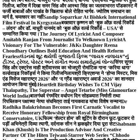
सिंह का बिग ब्लास्ट भोजपुरी गाना ‘बदरवा ए धनिया’ एसएफसी म्यूजिक पर हुआ
रिलीज, बारिश में दिखा समर सिंह और आस्था सिंह का जलवा
भारत पॉडकास्ट में
फर्जी बाबाओं और पाखंड के खिलाफ बोले रोहित भार्गव- ज्योतिष समाधान का
मार्ग है, चमत्कार का नहीं
Sandip Soparrkar At Bishkek International
Film Festival In Kyrgyzstan
बख्तवार कृष्णन को ‘बुक ऑफ़ वर्ल्ड रिकॉर्ड
– लंदन’ और डॉ. माधुरी पानमंद को ‘बुक ऑफ़ वर्ल्ड रिकॉर्ड – USA’ से
सम्मानित किया गया।
The Journey Of Lyricist And Composer
Amitabh Ranjan From Journalist To Welknown Lyricist
A
Visionary For The Vulnerable: J&Ks Daughter Reena
Choudhary Outlines Bold Education And Health Reform
Fearless
લંડનમાં શૂટ થયેલી ગુજરાતી ફિલ્મ “લાયક નાલાયક”નું
ટીઝર, ટ્રેલર, પોસ્ટર અને સંગીત ભવ્ય સમારોહમાં લોન્ચ
सिंगर सुगम
सिंह और एक्ट्रेस माही श्रीवास्तव का भोजपुरी रोमांटिक गाना ‘करिया धागा’
वर्ल्डवाइड रिकॉर्ड्स ने किया रिलीज
निलायश्री क्रिएशन्स ने ‘होप्स मिस्टर, मिस
एंड मिसेज महाराष्ट्र 2026’ और ‘द ग्रैंड महाराष्ट्र अवार्ड 2026’ का शानदार
आयोजन किया मुंबई:
Heartfelt Birthday Wishes To CM Vijay
Thalapathy, The Superstar – Angel Tetarbe (Miss Glamourface
World India)
बालगंधर्व रंगमंदिर वर्धापन दिन सोहळ्यात निर्माती तथा
रिपब्लिकन पक्षाच्या नेत्या संघमित्रा ताई गायकवाड यांचा विशेष सन्मान
Dr
Radhika Balakrishnan Becomes First Carnatic Vocalist to
Receive Honorary Fellowship from Royal Birmingham
Conservatoire, UK
फिल्म ‘शेल्टर होम’ की शूटिंग के दौरान फूट-फूटकर रो
पड़ीं अभिनेत्री दिव्या त्यागी, दर्दनाक सीन ने झकझोर दिया पूरा सेट
Shabnam
Khan (Khushi) Is The Production Advisor And Creative
Partner Of The Hiten Tejwani-Starrer Web Series “Chhodo