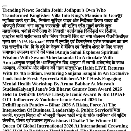
Skip
to
Trending News:
Sachiin Joshi: Jodhpur’s Own Who
content
Transformed Kingfisher Villa Into King’s Mansion In Goa
सुर
म्यूजिक वर्ल्ड प्रा.लि., निर्माता सुरिंदर यादव और निर्देशक विजय यादव की
भोजपुरी फिल्म ‘गंगा जमुना सरस्वती’ की शूटिंग ग्रैंड मुहूर्त करके शुरू
महराजगंज, भदोही में
‘कैलाश के निवासी’ वर्ल्डवाइड रिकॉर्ड्स पर रिलीज,
एक्ट्रेस माही श्रीवास्तव और सिंगर शिवानी सिंह का नया बोलबम गीत
वीकेडीएल
ग्रुप का ‘NPA Bazaar’ भारत में एनपीए एवं डिस्ट्रेस्ड एसेट समाधान का बन
रहा राष्ट्रीय मंच, वि के दुबे के नेतृत्व में बैंकिंग एवं वित्तीय क्षेत्र के लिए समग्र
समाधान उपलब्ध कराने की पहल i
Anuja Sahai Explores Spiritual
Wisdom With Swami Abhedananda On Articulate With
Anuja
अनुजा सहाई के ‘आर्टिक्युलेट विद अनुजा’ में स्वामी अभेदानंद के साथ
अध्यात्म, आत्मबोध और जीवन की गहन यात्रा
Nat Habit LIVE Returns
With Its 4th Edition, Featuring Sanjana Sanghi In An Exclusive
Look Inside Fresh Ayurveda Kitchen
AAFT Hosts Engaging
Mental Health Workshop By Aruna Babbar At Marwah
Studios
Kalyanji Jana’s 5th Bharat Gaurav Icon Award 2026
Held In Delhi
7th DPIAF Lifestyle Iconic Award & 3rd DPIAF
OTT Influencer & Youtuber Iconic Award 2026 In
Delhi
Rupesh Pandey – Bihar 2026 A Rising Force At The
Intersection Of Business, Leadership & Public Service
संचिता
बनर्जी, प्रत्युष मिश्रा की भोजपुरी फिल्म ‘छठी माई के धोके चरनिया’ की शूटिंग
कंप्लीट, पोस्ट प्रोडक्शन शुरू
Vaishnavi Chalke The Winner Of
Queen Of Global International 2026 At International Crowning