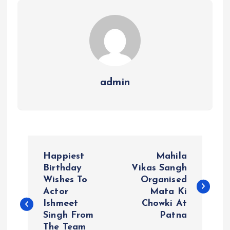
admin
P
Happiest
Mahila
o
Birthday
Vikas Sangh
Wishes To
Organised
Actor
Mata Ki
s
Ishmeet
Chowki At
Singh From
Patna
t
The Team