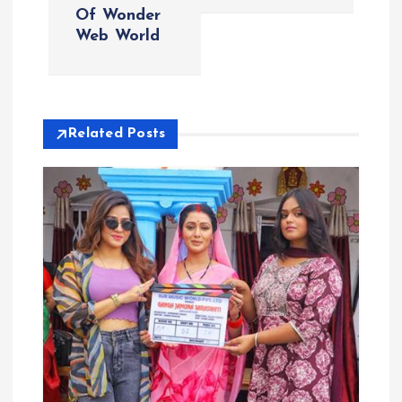
Of Wonder
n
Web World
a
v
Related Posts
i
g
a
t
i
o