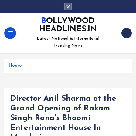
S
k
i
BOLLYWOOD
p
HEADLINES.IN
t
o
Latest National & International
c
Trending News
o
n
Home
t
e
n
t
Director Anil Sharma at the
Grand Opening of Rakam
Singh Rana’s Bhoomi
Entertainment House In