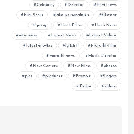
Celebrity
Director
Film News
Film Stars
film-personalities
filmstar
gossip
Hindi Films
Hindi News
interviews
Latest News
Latest Videos
latest-movies
lyricist
Marathi-films
marathi-news
Music Director
New Comers
New Films
photos
pics
producer
Promos
Singers
Trailor
videos