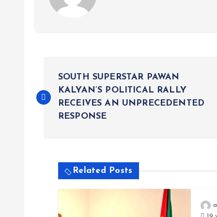
P
SOUTH SUPERSTAR PAWAN
o
KALYAN’S POLITICAL RALLY
RECEIVES AN UNPRECEDENTED
RESPONSE
s
t
Related Posts
n
a
a
19 