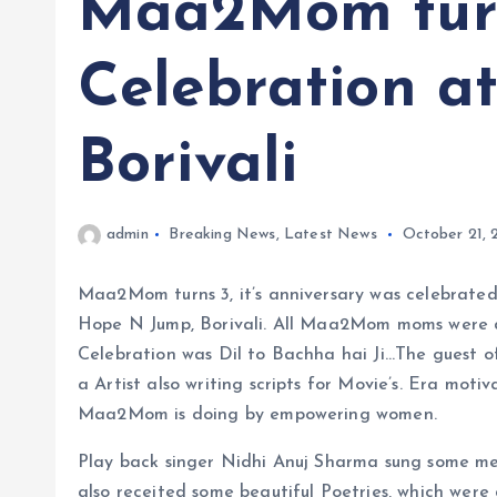
Maa2Mom turn
Celebration a
Borivali
admin
Breaking News
,
Latest News
October 21, 
Maa2Mom turns 3, it’s anniversary was celebrated
Hope N Jump, Borivali. All Maa2Mom moms were dr
Celebration was Dil to Bachha hai Ji…The guest o
a Artist also writing scripts for Movie’s. Era mo
Maa2Mom is doing by empowering women.
Play back singer Nidhi Anuj Sharma sung some me
also receited some beautiful Poetries, which were