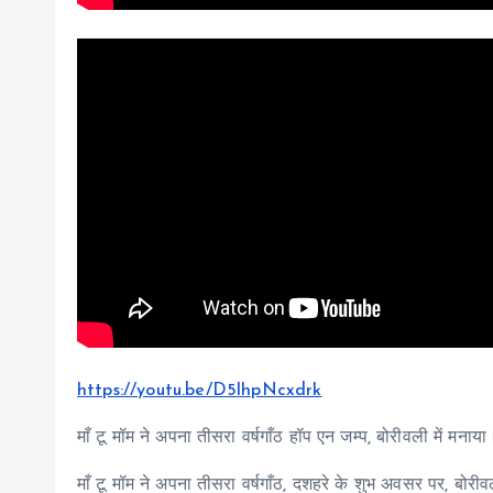
https://youtu.be/D5lhpNcxdrk
माँ टू मॉम ने अपना तीसरा वर्षगाँठ हॉप एन जम्प, बोरीवली में मनाया
माँ टू मॉम ने अपना तीसरा वर्षगाँठ, दशहरे के शुभ अवसर पर, बोरीव