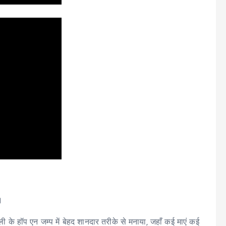
।
ली के हॉप एन जम्प में बेहद शानदार तरीके से मनाया, जहाँ कई माएं कई