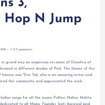
s 3,
t Hop N Jump
2018
0 Comments
 in grand way on auspicious occasion of Dasehra at
essed in different shades of Pink. The theme of the
f honour was *Era Tak, who is an amazing writer and
tivated the community and appreciated the work,
lodies songs for all the moms. Pallavi Nahar Mehta
 dedicated to all Moms. Founder Jyoti Agrawal said,