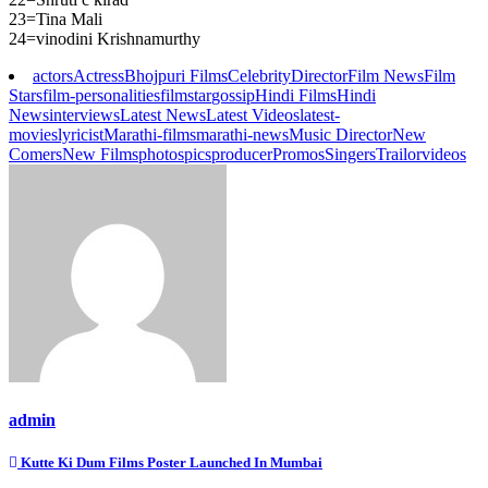
23=Tina Mali
24=vinodini Krishnamurthy
actors
Actress
Bhojpuri Films
Celebrity
Director
Film News
Film
Stars
film-personalities
filmstar
gossip
Hindi Films
Hindi
News
interviews
Latest News
Latest Videos
latest-
movies
lyricist
Marathi-films
marathi-news
Music Director
New
Comers
New Films
photos
pics
producer
Promos
Singers
Trailor
videos
admin
Post
Kutte Ki Dum Films Poster Launched In Mumbai