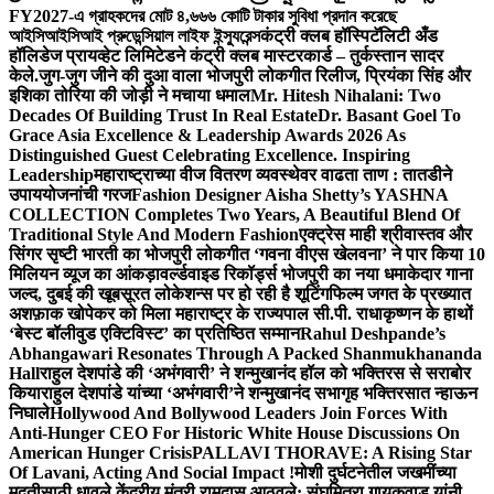
FY2027-এ গ্রাহকদের মোট ৪,৬৬৬ কোটি টাকার সুবিধা প্রদান করেছে
আইসিআইসিআই প্রুডেন্সিয়াল লাইফ ইন্স্যুরেন্স
कंट्री क्लब हॉस्पिटॅलिटी अँड
हॉलिडेज प्रायव्हेट लिमिटेडने कंट्री क्लब मास्टरकार्ड – तुर्कस्तान सादर
केले.
जुग-जुग जीने की दुआ वाला भोजपुरी लोकगीत रिलीज, प्रियंका सिंह और
इशिका तोरिया की जोड़ी ने मचाया धमाल
Mr. Hitesh Nihalani: Two
Decades Of Building Trust In Real Estate
Dr. Basant Goel To
Grace Asia Excellence & Leadership Awards 2026 As
Distinguished Guest Celebrating Excellence. Inspiring
Leadership
महाराष्ट्राच्या वीज वितरण व्यवस्थेवर वाढता ताण : तातडीने
उपाययोजनांची गरज
Fashion Designer Aisha Shetty’s YASHNA
COLLECTION Completes Two Years, A Beautiful Blend Of
Traditional Style And Modern Fashion
एक्ट्रेस माही श्रीवास्तव और
सिंगर सृष्टी भारती का भोजपुरी लोकगीत ‘गवना वीएस खेलवना’ ने पार किया 10
मिलियन व्यूज का आंकड़ा
वर्ल्डवाइड रिकॉर्ड्स भोजपुरी का नया धमाकेदार गाना
जल्द, दुबई की खूबसूरत लोकेशन्स पर हो रही है शूटिंग
फिल्म जगत के प्रख्यात
अशफ़ाक खोपेकर को मिला महाराष्ट्र के राज्यपाल सी.पी. राधाकृष्णन के हाथों
‘बेस्ट बॉलीवुड एक्टिविस्ट’ का प्रतिष्ठित सम्मान
Rahul Deshpande’s
Abhangawari Resonates Through A Packed Shanmukhananda
Hall
राहुल देशपांडे की ‘अभंगवारी’ ने शन्मुखानंद हॉल को भक्तिरस से सराबोर
किया
राहुल देशपांडे यांच्या ‘अभंगवारी’ने शन्मुखानंद सभागृह भक्तिरसात न्हाऊन
निघाले
Hollywood And Bollywood Leaders Join Forces With
Anti-Hunger CEO For Historic White House Discussions On
American Hunger Crisis
PALLAVI THORAVE: A Rising Star
Of Lavani, Acting And Social Impact !
मोशी दुर्घटनेतील जखमींच्या
मदतीसाठी धावले केंद्रीय मंत्री रामदास आठवले; संघमित्रा गायकवाड यांनी