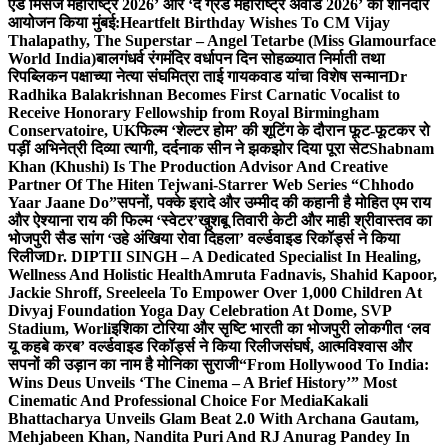
एंड मिसेज महाराष्ट्र 2026’ और ‘द ग्रैंड महाराष्ट्र अवार्ड 2026’ का शानदार
आयोजन किया मुंबई:
Heartfelt Birthday Wishes To CM Vijay
Thalapathy, The Superstar – Angel Tetarbe (Miss Glamourface
World India)
बालगंधर्व रंगमंदिर वर्धापन दिन सोहळ्यात निर्माती तथा
रिपब्लिकन पक्षाच्या नेत्या संघमित्रा ताई गायकवाड यांचा विशेष सन्मान
Dr
Radhika Balakrishnan Becomes First Carnatic Vocalist to
Receive Honorary Fellowship from Royal Birmingham
Conservatoire, UK
फिल्म ‘शेल्टर होम’ की शूटिंग के दौरान फूट-फूटकर रो
पड़ीं अभिनेत्री दिव्या त्यागी, दर्दनाक सीन ने झकझोर दिया पूरा सेट
Shabnam
Khan (Khushi) Is The Production Advisor And Creative
Partner Of The Hiten Tejwani-Starrer Web Series “Chhodo
Yaar Jaane Do”
सपनों, पक्के इरादे और उम्मीद की कहानी है मोहित एम राय
और ऐश्याना राय की फिल्म ‘स्वेटर’
खुशबू तिवारी केटी और माही श्रीवास्तव का
भोजपुरी सैड सांग ‘उहे अंखिया रोवा दिहला’ वर्ल्डवाइड रिकॉर्ड्स ने किया
रिलीज
Dr. DIPTII SINGH – A Dedicated Specialist In Healing,
Wellness And Holistic Health
Amruta Fadnavis, Shahid Kapoor,
Jackie Shroff, Sreeleela To Empower Over 1,000 Children At
Divyaj Foundation Yoga Day Celebration At Dome, SVP
Stadium, Worli
इशिका टोरिया और सृष्टि भारती का भोजपुरी लोकगीत ‘लव
यू कहबे करब’ वर्ल्डवाइड रिकॉर्ड्स ने किया रिलीज
संघर्ष, आत्मविश्वास और
सपनों की उड़ान का नाम है मोनिका सुराजी
“From Hollywood To India:
Wins Deus Unveils ‘The Cinema – A Brief History’” Most
Cinematic And Professional Choice For Media
Kakali
Bhattacharya Unveils Glam Beat 2.0 With Archana Gautam,
Mehjabeen Khan, Nandita Puri And RJ Anurag Pandey In