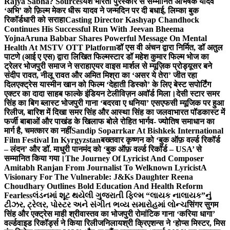
Rajya Sabha? Sources
यश भारती पुरस्कार से सम्मानित अभिषेक यादव
‘अभि’ को फ़िल्म मेकर धीरू यादव ने जन्मदिन पर दी बधाई, लिम्का बुक
रिकॉर्डधारी को सराहा
Casting Director Kashyap Chandhock
Continues His Successful Run With Jeevan Bheema
Yojna
Aruna Babbar Shares Powerful Message On Mental
Health At MSTV OTT Platform
डॉ एस वी अंचन द्वारा निर्मित, डॉ अतुल
पाटणे (आई ए एस) द्वारा लिखित फिल्मस्टार डॉ महेश कुमार फिल्म भोज का
ट्रेलर भोजपुरी समाज ने सराहा
एयर वाइस मार्शल से म्यूज़िक प्रोड्यूसर बने
संदीप रावत, नीलू रावत और अमित मिश्रा का ‘असर ये तेरा’ जीत रहा
दिल
एक्ट्रेस यास्मीन खान को फिल्म ‘देहाती डिस्को’ के लिए बेस्ट सपोर्टिंग
एक्टर का दादा साहब फाल्के इंडियन टेलीविज़न अवॉर्ड मिला।
देसी स्टार समर
सिंह का बिग ब्लास्ट भोजपुरी गाना ‘बदरवा ए धनिया’ एसएफसी म्यूजिक पर हुआ
रिलीज, बारिश में दिखा समर सिंह और आस्था सिंह का जलवा
भारत पॉडकास्ट में
फर्जी बाबाओं और पाखंड के खिलाफ बोले रोहित भार्गव- ज्योतिष समाधान का
मार्ग है, चमत्कार का नहीं
Sandip Soparrkar At Bishkek International
Film Festival In Kyrgyzstan
बख्तवार कृष्णन को ‘बुक ऑफ़ वर्ल्ड रिकॉर्ड
– लंदन’ और डॉ. माधुरी पानमंद को ‘बुक ऑफ़ वर्ल्ड रिकॉर्ड – USA’ से
सम्मानित किया गया।
The Journey Of Lyricist And Composer
Amitabh Ranjan From Journalist To Welknown Lyricist
A
Visionary For The Vulnerable: J&Ks Daughter Reena
Choudhary Outlines Bold Education And Health Reform
Fearless
લંડનમાં શૂટ થયેલી ગુજરાતી ફિલ્મ “લાયક નાલાયક”નું
ટીઝર, ટ્રેલર, પોસ્ટર અને સંગીત ભવ્ય સમારોહમાં લોન્ચ
सिंगर सुगम
सिंह और एक्ट्रेस माही श्रीवास्तव का भोजपुरी रोमांटिक गाना ‘करिया धागा’
वर्ल्डवाइड रिकॉर्ड्स ने किया रिलीज
निलायश्री क्रिएशन्स ने ‘होप्स मिस्टर, मिस