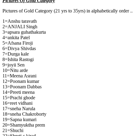
Pictures Of Gold Category
Pictures of Gold Category (21 yrs to 35yrs) in alphabetically order ..
1=Anshu taravath
2=ANJALI Singh
3=apsara guhathakurta
4=ankita Patel
5=Afsana Firoji
6=Divya Shivdas
7=Durga kale
8=Ishita Rastogi
9=joyii Sen
10=Nitu arde
11=Meena Asrani
12=Poonam kumar
13=Poonam Dabbas
14=Preeti meena
15=Prachi ghode
16=reet vidhani
17=sneha Narula
18=sneha Chakroborty
19=Sapna kumari
20=Shamyuktha prem
21=Shuchi
22=Shruti c kirad