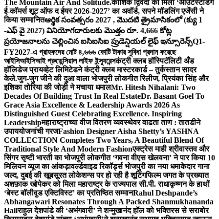
The Mountain Air And Solitude.
कौशिक द्विवेदी को मिला ‘आउटस्टैंडिंग
ई-कॉमर्स शूट ऑफ द ईयर 2026-2027’ का अवॉर्ड, सपने मॉडलिंग एजेंसी ने
किया सम्मानित
ఆర్థిక సంవత్సరం 2027 , మొదటి త్రైమాసికంలో (క్యు 1
-ఎఫ్ వై 2027) వినియోగదారులకు మొత్తం రూ. 4,666 కోట్ల
ప్రయోజనాలను చెల్లించిన ఐసిఐసిఐ ప్రుడెన్షియల్ లైఫ్ ఇన్సూరెన్స్
Q1-
FY2027-এ গ্রাহকদের মোট ৪,৬৬৬ কোটি টাকার সুবিধা প্রদান করেছে
আইসিআইসিআই প্রুডেন্সিয়াল লাইফ ইন্স্যুরেন্স
कंट्री क्लब हॉस्पिटॅलिटी अँड
हॉलिडेज प्रायव्हेट लिमिटेडने कंट्री क्लब मास्टरकार्ड – तुर्कस्तान सादर
केले.
जुग-जुग जीने की दुआ वाला भोजपुरी लोकगीत रिलीज, प्रियंका सिंह और
इशिका तोरिया की जोड़ी ने मचाया धमाल
Mr. Hitesh Nihalani: Two
Decades Of Building Trust In Real Estate
Dr. Basant Goel To
Grace Asia Excellence & Leadership Awards 2026 As
Distinguished Guest Celebrating Excellence. Inspiring
Leadership
महाराष्ट्राच्या वीज वितरण व्यवस्थेवर वाढता ताण : तातडीने
उपाययोजनांची गरज
Fashion Designer Aisha Shetty’s YASHNA
COLLECTION Completes Two Years, A Beautiful Blend Of
Traditional Style And Modern Fashion
एक्ट्रेस माही श्रीवास्तव और
सिंगर सृष्टी भारती का भोजपुरी लोकगीत ‘गवना वीएस खेलवना’ ने पार किया 10
मिलियन व्यूज का आंकड़ा
वर्ल्डवाइड रिकॉर्ड्स भोजपुरी का नया धमाकेदार गाना
जल्द, दुबई की खूबसूरत लोकेशन्स पर हो रही है शूटिंग
फिल्म जगत के प्रख्यात
अशफ़ाक खोपेकर को मिला महाराष्ट्र के राज्यपाल सी.पी. राधाकृष्णन के हाथों
‘बेस्ट बॉलीवुड एक्टिविस्ट’ का प्रतिष्ठित सम्मान
Rahul Deshpande’s
Abhangawari Resonates Through A Packed Shanmukhananda
Hall
राहुल देशपांडे की ‘अभंगवारी’ ने शन्मुखानंद हॉल को भक्तिरस से सराबोर