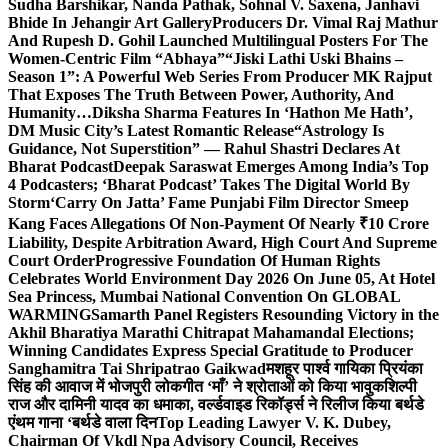
Sudha Barshikar, Nanda Pathak, Sohnal V. Saxena, Janhavi
Bhide In Jehangir Art Gallery
Producers Dr. Vimal Raj Mathur
And Rupesh D. Gohil Launched Multilingual Posters For The
Women-Centric Film “Abhaya”
“Jiski Lathi Uski Bhains –
Season 1”: A Powerful Web Series From Producer MK Rajput
That Exposes The Truth Between Power, Authority, And
Humanity…
Diksha Sharma Features In ‘Hathon Me Hath’,
DM Music City’s Latest Romantic Release
“Astrology Is
Guidance, Not Superstition” — Rahul Shastri Declares At
Bharat Podcast
Deepak Saraswat Emerges Among India’s Top
4 Podcasters; ‘Bharat Podcast’ Takes The Digital World By
Storm
‘Carry On Jatta’ Fame Punjabi Film Director Smeep
Kang Faces Allegations Of Non-Payment Of Nearly ₹10 Crore
Liability, Despite Arbitration Award, High Court And Supreme
Court Order
Progressive Foundation Of Human Rights
Celebrates World Environment Day 2026 On June 05, At Hotel
Sea Princess, Mumbai National Convention On GLOBAL
WARMING
Samarth Panel Registers Resounding Victory in the
Akhil Bharatiya Marathi Chitrapat Mahamandal Elections;
Winning Candidates Express Special Gratitude to Producer
Sanghamitra Tai Shripatrao Gaikwad
मशहूर पार्श्व गायिका प्रियंका
सिंह की आवाज में भोजपुरी लोकगीत ‘माँ’ ने श्रोताओं को किया भावुक
शिल्पी
राज और दामिनी यादव का धमाका, वर्ल्डवाइड रिकॉर्ड्स ने रिलीज किया बर्थडे
एंथम गाना ‘बर्थडे वाला दिन
Top Leading Lawyer V. K. Dubey,
Chairman Of Vkdl Npa Advisory Council, Receives