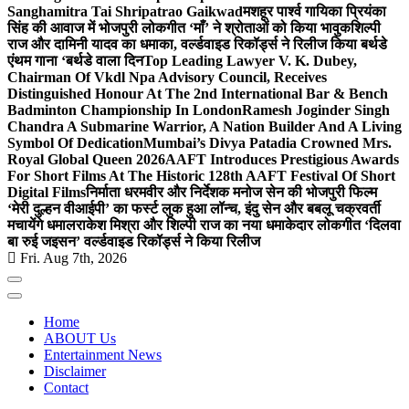
Sanghamitra Tai Shripatrao Gaikwad
मशहूर पार्श्व गायिका प्रियंका
सिंह की आवाज में भोजपुरी लोकगीत ‘माँ’ ने श्रोताओं को किया भावुक
शिल्पी
राज और दामिनी यादव का धमाका, वर्ल्डवाइड रिकॉर्ड्स ने रिलीज किया बर्थडे
एंथम गाना ‘बर्थडे वाला दिन
Top Leading Lawyer V. K. Dubey,
Chairman Of Vkdl Npa Advisory Council, Receives
Distinguished Honour At The 2nd International Bar & Bench
Badminton Championship In London
Ramesh Joginder Singh
Chandra A Submarine Warrior, A Nation Builder And A Living
Symbol Of Dedication
Mumbai’s Divya Patadia Crowned Mrs.
Royal Global Queen 2026
AAFT Introduces Prestigious Awards
For Short Films At The Historic 128th AAFT Festival Of Short
Digital Films
निर्माता धरमवीर और निर्देशक मनोज सेन की भोजपुरी फिल्म
‘मेरी दुल्हन वीआईपी’ का फर्स्ट लुक हुआ लॉन्च, इंदु सेन और बबलू चक्रवर्ती
मचायेंगे धमाल
राकेश मिश्रा और शिल्पी राज का नया धमाकेदार लोकगीत ‘दिलवा
बा रुई जइसन’ वर्ल्डवाइड रिकॉर्ड्स ने किया रिलीज
Fri. Aug 7th, 2026
Home
ABOUT Us
Entertainment News
Disclaimer
Contact