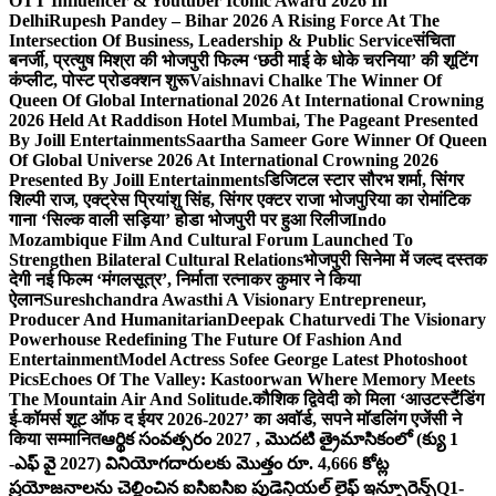
OTT Influencer & Youtuber Iconic Award 2026 In
Delhi
Rupesh Pandey – Bihar 2026 A Rising Force At The
Intersection Of Business, Leadership & Public Service
संचिता
बनर्जी, प्रत्युष मिश्रा की भोजपुरी फिल्म ‘छठी माई के धोके चरनिया’ की शूटिंग
कंप्लीट, पोस्ट प्रोडक्शन शुरू
Vaishnavi Chalke The Winner Of
Queen Of Global International 2026 At International Crowning
2026 Held At Raddison Hotel Mumbai, The Pageant Presented
By Joill Entertainments
Saartha Sameer Gore Winner Of Queen
Of Global Universe 2026 At International Crowning 2026
Presented By Joill Entertainments
डिजिटल स्टार सौरभ शर्मा, सिंगर
शिल्पी राज, एक्ट्रेस प्रियांशु सिंह, सिंगर एक्टर राजा भोजपुरिया का रोमांटिक
गाना ‘सिल्क वाली सड़िया’ होडा भोजपुरी पर हुआ रिलीज
Indo
Mozambique Film And Cultural Forum Launched To
Strengthen Bilateral Cultural Relations
भोजपुरी सिनेमा में जल्द दस्तक
देगी नई फिल्म ‘मंगलसूत्र’, निर्माता रत्नाकर कुमार ने किया
ऐलान
Sureshchandra Awasthi A Visionary Entrepreneur,
Producer And Humanitarian
Deepak Chaturvedi The Visionary
Powerhouse Redefining The Future Of Fashion And
Entertainment
Model Actress Sofee George Latest Photoshoot
Pics
Echoes Of The Valley: Kastoorwan Where Memory Meets
The Mountain Air And Solitude.
कौशिक द्विवेदी को मिला ‘आउटस्टैंडिंग
ई-कॉमर्स शूट ऑफ द ईयर 2026-2027’ का अवॉर्ड, सपने मॉडलिंग एजेंसी ने
किया सम्मानित
ఆర్థిక సంవత్సరం 2027 , మొదటి త్రైమాసికంలో (క్యు 1
-ఎఫ్ వై 2027) వినియోగదారులకు మొత్తం రూ. 4,666 కోట్ల
ప్రయోజనాలను చెల్లించిన ఐసిఐసిఐ ప్రుడెన్షియల్ లైఫ్ ఇన్సూరెన్స్
Q1-