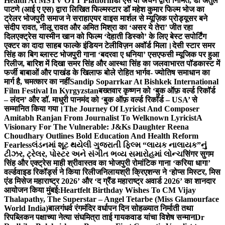
Health At MSTV OTT Platform
डॉ एस वी अंचन द्वारा निर्मित, डॉ अतुल
पाटणे (आई ए एस) द्वारा लिखित फिल्मस्टार डॉ महेश कुमार फिल्म भोज का
ट्रेलर भोजपुरी समाज ने सराहा
एयर वाइस मार्शल से म्यूज़िक प्रोड्यूसर बने
संदीप रावत, नीलू रावत और अमित मिश्रा का ‘असर ये तेरा’ जीत रहा
दिल
एक्ट्रेस यास्मीन खान को फिल्म ‘देहाती डिस्को’ के लिए बेस्ट सपोर्टिंग
एक्टर का दादा साहब फाल्के इंडियन टेलीविज़न अवॉर्ड मिला।
देसी स्टार समर
सिंह का बिग ब्लास्ट भोजपुरी गाना ‘बदरवा ए धनिया’ एसएफसी म्यूजिक पर हुआ
रिलीज, बारिश में दिखा समर सिंह और आस्था सिंह का जलवा
भारत पॉडकास्ट में
फर्जी बाबाओं और पाखंड के खिलाफ बोले रोहित भार्गव- ज्योतिष समाधान का
मार्ग है, चमत्कार का नहीं
Sandip Soparrkar At Bishkek International
Film Festival In Kyrgyzstan
बख्तवार कृष्णन को ‘बुक ऑफ़ वर्ल्ड रिकॉर्ड
– लंदन’ और डॉ. माधुरी पानमंद को ‘बुक ऑफ़ वर्ल्ड रिकॉर्ड – USA’ से
सम्मानित किया गया।
The Journey Of Lyricist And Composer
Amitabh Ranjan From Journalist To Welknown Lyricist
A
Visionary For The Vulnerable: J&Ks Daughter Reena
Choudhary Outlines Bold Education And Health Reform
Fearless
લંડનમાં શૂટ થયેલી ગુજરાતી ફિલ્મ “લાયક નાલાયક”નું
ટીઝર, ટ્રેલર, પોસ્ટર અને સંગીત ભવ્ય સમારોહમાં લોન્ચ
सिंगर सुगम
सिंह और एक्ट्रेस माही श्रीवास्तव का भोजपुरी रोमांटिक गाना ‘करिया धागा’
वर्ल्डवाइड रिकॉर्ड्स ने किया रिलीज
निलायश्री क्रिएशन्स ने ‘होप्स मिस्टर, मिस
एंड मिसेज महाराष्ट्र 2026’ और ‘द ग्रैंड महाराष्ट्र अवार्ड 2026’ का शानदार
आयोजन किया मुंबई:
Heartfelt Birthday Wishes To CM Vijay
Thalapathy, The Superstar – Angel Tetarbe (Miss Glamourface
World India)
बालगंधर्व रंगमंदिर वर्धापन दिन सोहळ्यात निर्माती तथा
रिपब्लिकन पक्षाच्या नेत्या संघमित्रा ताई गायकवाड यांचा विशेष सन्मान
Dr