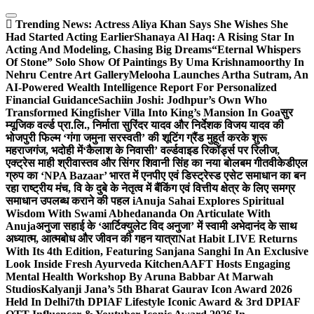
Skip
to
Trending News:
Actress Aliya Khan Says She Wishes She
content
Had Started Acting Earlier
Shanaya Al Haq: A Rising Star In
Acting And Modeling, Chasing Big Dreams
“Eternal Whispers
Of Stone” Solo Show Of Paintings By Uma Krishnamoorthy In
Nehru Centre Art Gallery
Melooha Launches Artha Sutram, An
AI-Powered Wealth Intelligence Report For Personalized
Financial Guidance
Sachiin Joshi: Jodhpur’s Own Who
Transformed Kingfisher Villa Into King’s Mansion In Goa
सुर
म्यूजिक वर्ल्ड प्रा.लि., निर्माता सुरिंदर यादव और निर्देशक विजय यादव की
भोजपुरी फिल्म ‘गंगा जमुना सरस्वती’ की शूटिंग ग्रैंड मुहूर्त करके शुरू
महराजगंज, भदोही में
‘कैलाश के निवासी’ वर्ल्डवाइड रिकॉर्ड्स पर रिलीज,
एक्ट्रेस माही श्रीवास्तव और सिंगर शिवानी सिंह का नया बोलबम गीत
वीकेडीएल
ग्रुप का ‘NPA Bazaar’ भारत में एनपीए एवं डिस्ट्रेस्ड एसेट समाधान का बन
रहा राष्ट्रीय मंच, वि के दुबे के नेतृत्व में बैंकिंग एवं वित्तीय क्षेत्र के लिए समग्र
समाधान उपलब्ध कराने की पहल i
Anuja Sahai Explores Spiritual
Wisdom With Swami Abhedananda On Articulate With
Anuja
अनुजा सहाई के ‘आर्टिक्युलेट विद अनुजा’ में स्वामी अभेदानंद के साथ
अध्यात्म, आत्मबोध और जीवन की गहन यात्रा
Nat Habit LIVE Returns
With Its 4th Edition, Featuring Sanjana Sanghi In An Exclusive
Look Inside Fresh Ayurveda Kitchen
AAFT Hosts Engaging
Mental Health Workshop By Aruna Babbar At Marwah
Studios
Kalyanji Jana’s 5th Bharat Gaurav Icon Award 2026
Held In Delhi
7th DPIAF Lifestyle Iconic Award & 3rd DPIAF