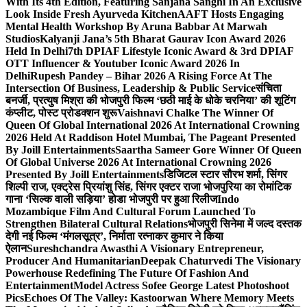
With Its 4th Edition, Featuring Sanjana Sanghi In An Exclusive
Look Inside Fresh Ayurveda Kitchen
AAFT Hosts Engaging
Mental Health Workshop By Aruna Babbar At Marwah
Studios
Kalyanji Jana’s 5th Bharat Gaurav Icon Award 2026
Held In Delhi
7th DPIAF Lifestyle Iconic Award & 3rd DPIAF
OTT Influencer & Youtuber Iconic Award 2026 In
Delhi
Rupesh Pandey – Bihar 2026 A Rising Force At The
Intersection Of Business, Leadership & Public Service
संचिता
बनर्जी, प्रत्युष मिश्रा की भोजपुरी फिल्म ‘छठी माई के धोके चरनिया’ की शूटिंग
कंप्लीट, पोस्ट प्रोडक्शन शुरू
Vaishnavi Chalke The Winner Of
Queen Of Global International 2026 At International Crowning
2026 Held At Raddison Hotel Mumbai, The Pageant Presented
By Joill Entertainments
Saartha Sameer Gore Winner Of Queen
Of Global Universe 2026 At International Crowning 2026
Presented By Joill Entertainments
डिजिटल स्टार सौरभ शर्मा, सिंगर
शिल्पी राज, एक्ट्रेस प्रियांशु सिंह, सिंगर एक्टर राजा भोजपुरिया का रोमांटिक
गाना ‘सिल्क वाली सड़िया’ होडा भोजपुरी पर हुआ रिलीज
Indo
Mozambique Film And Cultural Forum Launched To
Strengthen Bilateral Cultural Relations
भोजपुरी सिनेमा में जल्द दस्तक
देगी नई फिल्म ‘मंगलसूत्र’, निर्माता रत्नाकर कुमार ने किया
ऐलान
Sureshchandra Awasthi A Visionary Entrepreneur,
Producer And Humanitarian
Deepak Chaturvedi The Visionary
Powerhouse Redefining The Future Of Fashion And
Entertainment
Model Actress Sofee George Latest Photoshoot
Pics
Echoes Of The Valley: Kastoorwan Where Memory Meets