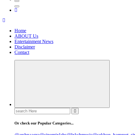
Home
ABOUT Us
Entertainment News
Disclaimer
Contact
Search
for:
Or check our Popular Categories...
@arshnaagra
@cinemixlabs
@lxkshmusic
@sekhon_harpreet_si