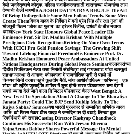
केले जननेतृत्वाचे कौतुक, महिला सक्षमीकरणासाठी शासनाच्या योजनांचा लाभ
देण्याची केली मागणी
RAJESHH DATTATRYA BHUJLE The Art
Of Being Unforgettable Some Men Follow Trends. Some Men
Create Them
विजय यादव के निर्देशन में बनी प्रेम सिंह और रक्षा गुप्ता की
भोजपुरी फिल्म ‘जोरू का गुलाम’ का ट्रेलर रिलीज, दर्शकों के बीच मचाया
धमाल
New York State Honours Global Peace Leader His
Eminence Prof. Sir Dr. Madhu Krishan With Multiple
Prestigious Civic Recognitions
Retiring On Your Own Terms
With ICICI Pru Gold Pension Savings: The Growing Shift
Toward Lifelong Financial Freedom
His Eminence Prof. Dr.
Madhu Krishan Honoured Peace Ambassadors At United
Nations Headquarters During Global Peace Seminar
कलाकारांच्या
दिंडीत रिपब्लिकन नेत्या तथा निर्माती संघमित्रा ताई गायकवाड यांचा उत्स्फूर्त
सहभाग
आस्था से आगाज: कोलकाता में राजनीतिक पारी से पहले माँ
विन्ध्यवासिनी दरबार पहुंचे कुलदीप मैती, मांगा आशीर्वाद
फ़िल्म “अभिमन्यु – एक
शोध” की शूटिंग जुलाई के आखिर में शुरू होगी
‘भारत पॉडकास्ट’ बना देश में
सबसे ज्यादा देखे जाने वाला डिजिटल पॉडकास्ट चैनल
West Bengal: A
New Twist To Speculation About A Change In The Bharatiya
Janata Party: Could The BJP Send Kuldip Maity To The
Rajya Sabha? Sources
यश भारती पुरस्कार से सम्मानित अभिषेक यादव
‘अभि’ को फ़िल्म मेकर धीरू यादव ने जन्मदिन पर दी बधाई, लिम्का बुक
रिकॉर्डधारी को सराहा
Casting Director Kashyap Chandhock
Continues His Successful Run With Jeevan Bheema
Yojna
Aruna Babbar Shares Powerful Message On Mental