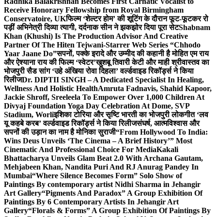
Radhika Balakrishnan Becomes First Carnatic Vocalist to
Receive Honorary Fellowship from Royal Birmingham
Conservatoire, UK
फिल्म ‘शेल्टर होम’ की शूटिंग के दौरान फूट-फूटकर रो
पड़ीं अभिनेत्री दिव्या त्यागी, दर्दनाक सीन ने झकझोर दिया पूरा सेट
Shabnam
Khan (Khushi) Is The Production Advisor And Creative
Partner Of The Hiten Tejwani-Starrer Web Series “Chhodo
Yaar Jaane Do”
सपनों, पक्के इरादे और उम्मीद की कहानी है मोहित एम राय
और ऐश्याना राय की फिल्म ‘स्वेटर’
खुशबू तिवारी केटी और माही श्रीवास्तव का
भोजपुरी सैड सांग ‘उहे अंखिया रोवा दिहला’ वर्ल्डवाइड रिकॉर्ड्स ने किया
रिलीज
Dr. DIPTII SINGH – A Dedicated Specialist In Healing,
Wellness And Holistic Health
Amruta Fadnavis, Shahid Kapoor,
Jackie Shroff, Sreeleela To Empower Over 1,000 Children At
Divyaj Foundation Yoga Day Celebration At Dome, SVP
Stadium, Worli
इशिका टोरिया और सृष्टि भारती का भोजपुरी लोकगीत ‘लव
यू कहबे करब’ वर्ल्डवाइड रिकॉर्ड्स ने किया रिलीज
संघर्ष, आत्मविश्वास और
सपनों की उड़ान का नाम है मोनिका सुराजी
“From Hollywood To India:
Wins Deus Unveils ‘The Cinema – A Brief History’” Most
Cinematic And Professional Choice For Media
Kakali
Bhattacharya Unveils Glam Beat 2.0 With Archana Gautam,
Mehjabeen Khan, Nandita Puri And RJ Anurag Pandey In
Mumbai
“Where Silence Becomes Form” Solo Show of
Paintings By contemporary artist Nidhi Sharma in Jehangir
Art Gallery
“Pigments And Paradox” A Group Exhibition Of
Paintings By 6 Contemporary Artists In Jehangir Art
Gallery
“Florals & Forms” A Group Exhibition Of Paintings By