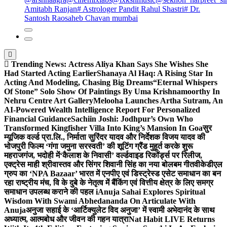
Amitabh Ranjan
# Astrologer Pandit Rahul Shastri
# Dr.
Santosh Raosaheb Chavan mumbai
Trending News:
Actress Aliya Khan Says She Wishes She
Had Started Acting Earlier
Shanaya Al Haq: A Rising Star In
Acting And Modeling, Chasing Big Dreams
“Eternal Whispers
Of Stone” Solo Show Of Paintings By Uma Krishnamoorthy In
Nehru Centre Art Gallery
Melooha Launches Artha Sutram, An
AI-Powered Wealth Intelligence Report For Personalized
Financial Guidance
Sachiin Joshi: Jodhpur’s Own Who
Transformed Kingfisher Villa Into King’s Mansion In Goa
सुर
म्यूजिक वर्ल्ड प्रा.लि., निर्माता सुरिंदर यादव और निर्देशक विजय यादव की
भोजपुरी फिल्म ‘गंगा जमुना सरस्वती’ की शूटिंग ग्रैंड मुहूर्त करके शुरू
महराजगंज, भदोही में
‘कैलाश के निवासी’ वर्ल्डवाइड रिकॉर्ड्स पर रिलीज,
एक्ट्रेस माही श्रीवास्तव और सिंगर शिवानी सिंह का नया बोलबम गीत
वीकेडीएल
ग्रुप का ‘NPA Bazaar’ भारत में एनपीए एवं डिस्ट्रेस्ड एसेट समाधान का बन
रहा राष्ट्रीय मंच, वि के दुबे के नेतृत्व में बैंकिंग एवं वित्तीय क्षेत्र के लिए समग्र
समाधान उपलब्ध कराने की पहल i
Anuja Sahai Explores Spiritual
Wisdom With Swami Abhedananda On Articulate With
Anuja
अनुजा सहाई के ‘आर्टिक्युलेट विद अनुजा’ में स्वामी अभेदानंद के साथ
अध्यात्म, आत्मबोध और जीवन की गहन यात्रा
Nat Habit LIVE Returns