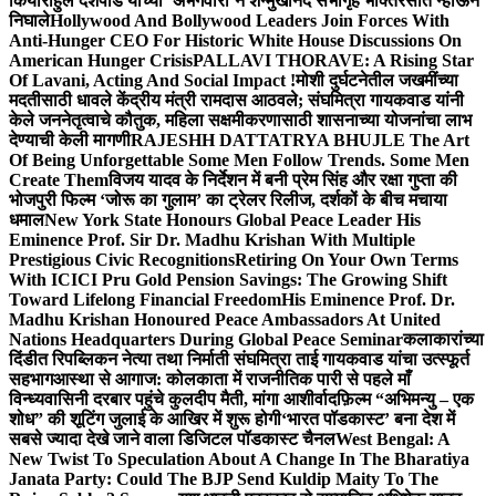
किया
राहुल देशपांडे यांच्या ‘अभंगवारी’ने शन्मुखानंद सभागृह भक्तिरसात न्हाऊन
निघाले
Hollywood And Bollywood Leaders Join Forces With
Anti-Hunger CEO For Historic White House Discussions On
American Hunger Crisis
PALLAVI THORAVE: A Rising Star
Of Lavani, Acting And Social Impact !
मोशी दुर्घटनेतील जखमींच्या
मदतीसाठी धावले केंद्रीय मंत्री रामदास आठवले; संघमित्रा गायकवाड यांनी
केले जननेतृत्वाचे कौतुक, महिला सक्षमीकरणासाठी शासनाच्या योजनांचा लाभ
देण्याची केली मागणी
RAJESHH DATTATRYA BHUJLE The Art
Of Being Unforgettable Some Men Follow Trends. Some Men
Create Them
विजय यादव के निर्देशन में बनी प्रेम सिंह और रक्षा गुप्ता की
भोजपुरी फिल्म ‘जोरू का गुलाम’ का ट्रेलर रिलीज, दर्शकों के बीच मचाया
धमाल
New York State Honours Global Peace Leader His
Eminence Prof. Sir Dr. Madhu Krishan With Multiple
Prestigious Civic Recognitions
Retiring On Your Own Terms
With ICICI Pru Gold Pension Savings: The Growing Shift
Toward Lifelong Financial Freedom
His Eminence Prof. Dr.
Madhu Krishan Honoured Peace Ambassadors At United
Nations Headquarters During Global Peace Seminar
कलाकारांच्या
दिंडीत रिपब्लिकन नेत्या तथा निर्माती संघमित्रा ताई गायकवाड यांचा उत्स्फूर्त
सहभाग
आस्था से आगाज: कोलकाता में राजनीतिक पारी से पहले माँ
विन्ध्यवासिनी दरबार पहुंचे कुलदीप मैती, मांगा आशीर्वाद
फ़िल्म “अभिमन्यु – एक
शोध” की शूटिंग जुलाई के आखिर में शुरू होगी
‘भारत पॉडकास्ट’ बना देश में
सबसे ज्यादा देखे जाने वाला डिजिटल पॉडकास्ट चैनल
West Bengal: A
New Twist To Speculation About A Change In The Bharatiya
Janata Party: Could The BJP Send Kuldip Maity To The