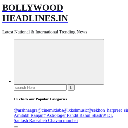
BOLLYWOOD
HEADLINES.IN
Latest National & International Trending News
Search
for:
Or check our Popular Categories...
@arshnaagra
@cinemixlabs
@lxkshmusic
@sekhon_harpreet_si
Amitabh Ranjan
# Astrologer Pandit Rahul Shastri
# Dr.
Santosh Raosaheb Chavan mumbai