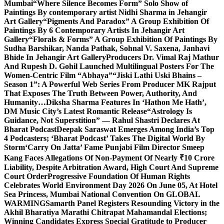
Mumbai
“Where Silence Becomes Form” Solo Show of
Paintings By contemporary artist Nidhi Sharma in Jehangir
Art Gallery
“Pigments And Paradox” A Group Exhibition Of
Paintings By 6 Contemporary Artists In Jehangir Art
Gallery
“Florals & Forms” A Group Exhibition Of Paintings By
Sudha Barshikar, Nanda Pathak, Sohnal V. Saxena, Janhavi
Bhide In Jehangir Art Gallery
Producers Dr. Vimal Raj Mathur
And Rupesh D. Gohil Launched Multilingual Posters For The
Women-Centric Film “Abhaya”
“Jiski Lathi Uski Bhains –
Season 1”: A Powerful Web Series From Producer MK Rajput
That Exposes The Truth Between Power, Authority, And
Humanity…
Diksha Sharma Features In ‘Hathon Me Hath’,
DM Music City’s Latest Romantic Release
“Astrology Is
Guidance, Not Superstition” — Rahul Shastri Declares At
Bharat Podcast
Deepak Saraswat Emerges Among India’s Top
4 Podcasters; ‘Bharat Podcast’ Takes The Digital World By
Storm
‘Carry On Jatta’ Fame Punjabi Film Director Smeep
Kang Faces Allegations Of Non-Payment Of Nearly ₹10 Crore
Liability, Despite Arbitration Award, High Court And Supreme
Court Order
Progressive Foundation Of Human Rights
Celebrates World Environment Day 2026 On June 05, At Hotel
Sea Princess, Mumbai National Convention On GLOBAL
WARMING
Samarth Panel Registers Resounding Victory in the
Akhil Bharatiya Marathi Chitrapat Mahamandal Elections;
Winning Candidates Express Special Gratitude to Producer