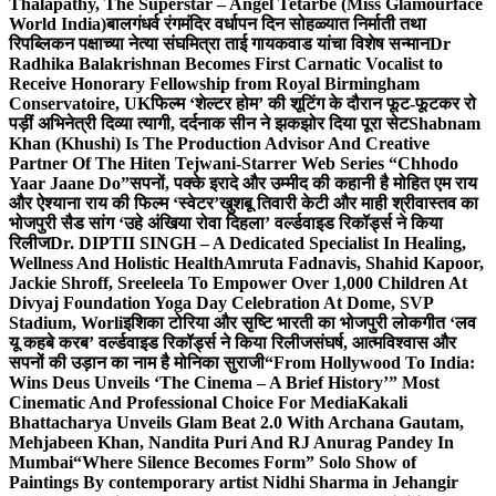
Thalapathy, The Superstar – Angel Tetarbe (Miss Glamourface
World India)
बालगंधर्व रंगमंदिर वर्धापन दिन सोहळ्यात निर्माती तथा
रिपब्लिकन पक्षाच्या नेत्या संघमित्रा ताई गायकवाड यांचा विशेष सन्मान
Dr
Radhika Balakrishnan Becomes First Carnatic Vocalist to
Receive Honorary Fellowship from Royal Birmingham
Conservatoire, UK
फिल्म ‘शेल्टर होम’ की शूटिंग के दौरान फूट-फूटकर रो
पड़ीं अभिनेत्री दिव्या त्यागी, दर्दनाक सीन ने झकझोर दिया पूरा सेट
Shabnam
Khan (Khushi) Is The Production Advisor And Creative
Partner Of The Hiten Tejwani-Starrer Web Series “Chhodo
Yaar Jaane Do”
सपनों, पक्के इरादे और उम्मीद की कहानी है मोहित एम राय
और ऐश्याना राय की फिल्म ‘स्वेटर’
खुशबू तिवारी केटी और माही श्रीवास्तव का
भोजपुरी सैड सांग ‘उहे अंखिया रोवा दिहला’ वर्ल्डवाइड रिकॉर्ड्स ने किया
रिलीज
Dr. DIPTII SINGH – A Dedicated Specialist In Healing,
Wellness And Holistic Health
Amruta Fadnavis, Shahid Kapoor,
Jackie Shroff, Sreeleela To Empower Over 1,000 Children At
Divyaj Foundation Yoga Day Celebration At Dome, SVP
Stadium, Worli
इशिका टोरिया और सृष्टि भारती का भोजपुरी लोकगीत ‘लव
यू कहबे करब’ वर्ल्डवाइड रिकॉर्ड्स ने किया रिलीज
संघर्ष, आत्मविश्वास और
सपनों की उड़ान का नाम है मोनिका सुराजी
“From Hollywood To India:
Wins Deus Unveils ‘The Cinema – A Brief History’” Most
Cinematic And Professional Choice For Media
Kakali
Bhattacharya Unveils Glam Beat 2.0 With Archana Gautam,
Mehjabeen Khan, Nandita Puri And RJ Anurag Pandey In
Mumbai
“Where Silence Becomes Form” Solo Show of
Paintings By contemporary artist Nidhi Sharma in Jehangir