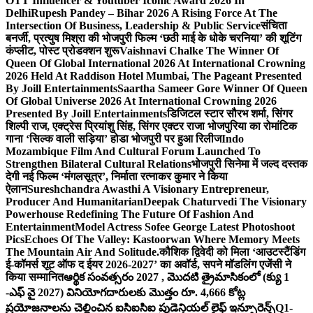
OTT Influencer & Youtuber Iconic Award 2026 In
Delhi
Rupesh Pandey – Bihar 2026 A Rising Force At The
Intersection Of Business, Leadership & Public Service
संचिता
बनर्जी, प्रत्युष मिश्रा की भोजपुरी फिल्म ‘छठी माई के धोके चरनिया’ की शूटिंग
कंप्लीट, पोस्ट प्रोडक्शन शुरू
Vaishnavi Chalke The Winner Of
Queen Of Global International 2026 At International Crowning
2026 Held At Raddison Hotel Mumbai, The Pageant Presented
By Joill Entertainments
Saartha Sameer Gore Winner Of Queen
Of Global Universe 2026 At International Crowning 2026
Presented By Joill Entertainments
डिजिटल स्टार सौरभ शर्मा, सिंगर
शिल्पी राज, एक्ट्रेस प्रियांशु सिंह, सिंगर एक्टर राजा भोजपुरिया का रोमांटिक
गाना ‘सिल्क वाली सड़िया’ होडा भोजपुरी पर हुआ रिलीज
Indo
Mozambique Film And Cultural Forum Launched To
Strengthen Bilateral Cultural Relations
भोजपुरी सिनेमा में जल्द दस्तक
देगी नई फिल्म ‘मंगलसूत्र’, निर्माता रत्नाकर कुमार ने किया
ऐलान
Sureshchandra Awasthi A Visionary Entrepreneur,
Producer And Humanitarian
Deepak Chaturvedi The Visionary
Powerhouse Redefining The Future Of Fashion And
Entertainment
Model Actress Sofee George Latest Photoshoot
Pics
Echoes Of The Valley: Kastoorwan Where Memory Meets
The Mountain Air And Solitude.
कौशिक द्विवेदी को मिला ‘आउटस्टैंडिंग
ई-कॉमर्स शूट ऑफ द ईयर 2026-2027’ का अवॉर्ड, सपने मॉडलिंग एजेंसी ने
किया सम्मानित
ఆర్థిక సంవత్సరం 2027 , మొదటి త్రైమాసికంలో (క్యు 1
-ఎఫ్ వై 2027) వినియోగదారులకు మొత్తం రూ. 4,666 కోట్ల
ప్రయోజనాలను చెల్లించిన ఐసిఐసిఐ ప్రుడెన్షియల్ లైఫ్ ఇన్సూరెన్స్
Q1-