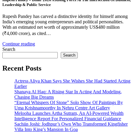
Leadership & Public Service
Rupesh Pandey has carved a distinctive identity for himself among
India’s emerging young entrepreneurs and political personalities.
With an estimated net worth of approximately US$480 million
(₹4,000 crore), as cited…
Continue reading
Search
Search
Recent Posts
Actress Aliya Khan Says She Wishes She Had Started Acting
Earlier
Shanaya Al Haq: A Rising Star In Acting And Modeling,
Chasing Big Dreams
“Eternal Whispers Of Stone” Solo Show Of Paintings By
Uma Krishnamoorthy In Nehru Centre Art Gallery
Melooha Launches Artha Sutram, An AI-Powered Wealth
Intelligence Report For Personalized Financial Guidance
Sachiin Joshi: Jodhpur’s Own Who Transformed Kingfisher
Villa Into King’s Mansion In Goa