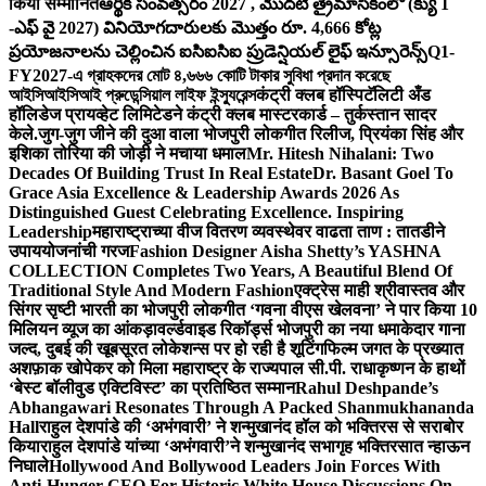
किया सम्मानित
ఆర్థిక సంవత్సరం 2027 , మొదటి త్రైమాసికంలో (క్యు 1
-ఎఫ్ వై 2027) వినియోగదారులకు మొత్తం రూ. 4,666 కోట్ల
ప్రయోజనాలను చెల్లించిన ఐసిఐసిఐ ప్రుడెన్షియల్ లైఫ్ ఇన్సూరెన్స్
Q1-
FY2027-এ গ্রাহকদের মোট ৪,৬৬৬ কোটি টাকার সুবিধা প্রদান করেছে
আইসিআইসিআই প্রুডেন্সিয়াল লাইফ ইন্স্যুরেন্স
कंट्री क्लब हॉस्पिटॅलिटी अँड
हॉलिडेज प्रायव्हेट लिमिटेडने कंट्री क्लब मास्टरकार्ड – तुर्कस्तान सादर
केले.
जुग-जुग जीने की दुआ वाला भोजपुरी लोकगीत रिलीज, प्रियंका सिंह और
इशिका तोरिया की जोड़ी ने मचाया धमाल
Mr. Hitesh Nihalani: Two
Decades Of Building Trust In Real Estate
Dr. Basant Goel To
Grace Asia Excellence & Leadership Awards 2026 As
Distinguished Guest Celebrating Excellence. Inspiring
Leadership
महाराष्ट्राच्या वीज वितरण व्यवस्थेवर वाढता ताण : तातडीने
उपाययोजनांची गरज
Fashion Designer Aisha Shetty’s YASHNA
COLLECTION Completes Two Years, A Beautiful Blend Of
Traditional Style And Modern Fashion
एक्ट्रेस माही श्रीवास्तव और
सिंगर सृष्टी भारती का भोजपुरी लोकगीत ‘गवना वीएस खेलवना’ ने पार किया 10
मिलियन व्यूज का आंकड़ा
वर्ल्डवाइड रिकॉर्ड्स भोजपुरी का नया धमाकेदार गाना
जल्द, दुबई की खूबसूरत लोकेशन्स पर हो रही है शूटिंग
फिल्म जगत के प्रख्यात
अशफ़ाक खोपेकर को मिला महाराष्ट्र के राज्यपाल सी.पी. राधाकृष्णन के हाथों
‘बेस्ट बॉलीवुड एक्टिविस्ट’ का प्रतिष्ठित सम्मान
Rahul Deshpande’s
Abhangawari Resonates Through A Packed Shanmukhananda
Hall
राहुल देशपांडे की ‘अभंगवारी’ ने शन्मुखानंद हॉल को भक्तिरस से सराबोर
किया
राहुल देशपांडे यांच्या ‘अभंगवारी’ने शन्मुखानंद सभागृह भक्तिरसात न्हाऊन
निघाले
Hollywood And Bollywood Leaders Join Forces With
Anti-Hunger CEO For Historic White House Discussions On