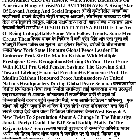
American Hunger Crisis
PALLAVI THORAVE: A Rising Star
Of Lavani, Acting And Social Impact !
मोशी दुर्घटनेतील जखमींच्या
मदतीसाठी धावले केंद्रीय मंत्री रामदास आठवले; संघमित्रा गायकवाड यांनी
केले जननेतृत्वाचे कौतुक, महिला सक्षमीकरणासाठी शासनाच्या योजनांचा लाभ
देण्याची केली मागणी
RAJESHH DATTATRYA BHUJLE The Art
Of Being Unforgettable Some Men Follow Trends. Some Men
Create Them
विजय यादव के निर्देशन में बनी प्रेम सिंह और रक्षा गुप्ता की
भोजपुरी फिल्म ‘जोरू का गुलाम’ का ट्रेलर रिलीज, दर्शकों के बीच मचाया
धमाल
New York State Honours Global Peace Leader His
Eminence Prof. Sir Dr. Madhu Krishan With Multiple
Prestigious Civic Recognitions
Retiring On Your Own Terms
With ICICI Pru Gold Pension Savings: The Growing Shift
Toward Lifelong Financial Freedom
His Eminence Prof. Dr.
Madhu Krishan Honoured Peace Ambassadors At United
Nations Headquarters During Global Peace Seminar
कलाकारांच्या
दिंडीत रिपब्लिकन नेत्या तथा निर्माती संघमित्रा ताई गायकवाड यांचा उत्स्फूर्त
सहभाग
आस्था से आगाज: कोलकाता में राजनीतिक पारी से पहले माँ
विन्ध्यवासिनी दरबार पहुंचे कुलदीप मैती, मांगा आशीर्वाद
फ़िल्म “अभिमन्यु – एक
शोध” की शूटिंग जुलाई के आखिर में शुरू होगी
‘भारत पॉडकास्ट’ बना देश में
सबसे ज्यादा देखे जाने वाला डिजिटल पॉडकास्ट चैनल
West Bengal: A
New Twist To Speculation About A Change In The Bharatiya
Janata Party: Could The BJP Send Kuldip Maity To The
Rajya Sabha? Sources
यश भारती पुरस्कार से सम्मानित अभिषेक यादव
‘अभि’ को फ़िल्म मेकर धीरू यादव ने जन्मदिन पर दी बधाई, लिम्का बुक