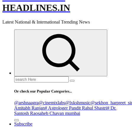
HEADLINES.IN
Latest National & International Trending News
Search
for:
Or check our Popular Categories...
@arshnaagra
@cinemixlabs
@lxkshmusic
@sekhon_harpreet_si
Amitabh Ranjan
# Astrologer Pandit Rahul Shastri
# Dr.
Santosh Raosaheb Chavan mumbai
Subscribe