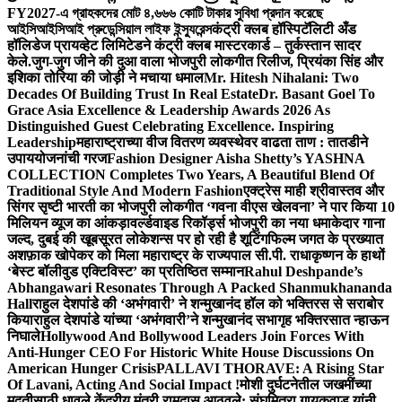
FY2027-এ গ্রাহকদের মোট ৪,৬৬৬ কোটি টাকার সুবিধা প্রদান করেছে
আইসিআইসিআই প্রুডেন্সিয়াল লাইফ ইন্স্যুরেন্স
कंट्री क्लब हॉस्पिटॅलिटी अँड
हॉलिडेज प्रायव्हेट लिमिटेडने कंट्री क्लब मास्टरकार्ड – तुर्कस्तान सादर
केले.
जुग-जुग जीने की दुआ वाला भोजपुरी लोकगीत रिलीज, प्रियंका सिंह और
इशिका तोरिया की जोड़ी ने मचाया धमाल
Mr. Hitesh Nihalani: Two
Decades Of Building Trust In Real Estate
Dr. Basant Goel To
Grace Asia Excellence & Leadership Awards 2026 As
Distinguished Guest Celebrating Excellence. Inspiring
Leadership
महाराष्ट्राच्या वीज वितरण व्यवस्थेवर वाढता ताण : तातडीने
उपाययोजनांची गरज
Fashion Designer Aisha Shetty’s YASHNA
COLLECTION Completes Two Years, A Beautiful Blend Of
Traditional Style And Modern Fashion
एक्ट्रेस माही श्रीवास्तव और
सिंगर सृष्टी भारती का भोजपुरी लोकगीत ‘गवना वीएस खेलवना’ ने पार किया 10
मिलियन व्यूज का आंकड़ा
वर्ल्डवाइड रिकॉर्ड्स भोजपुरी का नया धमाकेदार गाना
जल्द, दुबई की खूबसूरत लोकेशन्स पर हो रही है शूटिंग
फिल्म जगत के प्रख्यात
अशफ़ाक खोपेकर को मिला महाराष्ट्र के राज्यपाल सी.पी. राधाकृष्णन के हाथों
‘बेस्ट बॉलीवुड एक्टिविस्ट’ का प्रतिष्ठित सम्मान
Rahul Deshpande’s
Abhangawari Resonates Through A Packed Shanmukhananda
Hall
राहुल देशपांडे की ‘अभंगवारी’ ने शन्मुखानंद हॉल को भक्तिरस से सराबोर
किया
राहुल देशपांडे यांच्या ‘अभंगवारी’ने शन्मुखानंद सभागृह भक्तिरसात न्हाऊन
निघाले
Hollywood And Bollywood Leaders Join Forces With
Anti-Hunger CEO For Historic White House Discussions On
American Hunger Crisis
PALLAVI THORAVE: A Rising Star
Of Lavani, Acting And Social Impact !
मोशी दुर्घटनेतील जखमींच्या
मदतीसाठी धावले केंद्रीय मंत्री रामदास आठवले; संघमित्रा गायकवाड यांनी