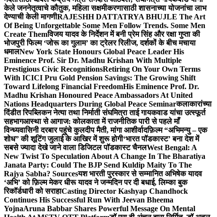
केले जननेतृत्वाचे कौतुक, महिला सक्षमीकरणासाठी शासनाच्या योजनांचा लाभ
देण्याची केली मागणी
RAJESHH DATTATRYA BHUJLE The Art
Of Being Unforgettable Some Men Follow Trends. Some Men
Create Them
विजय यादव के निर्देशन में बनी प्रेम सिंह और रक्षा गुप्ता की
भोजपुरी फिल्म ‘जोरू का गुलाम’ का ट्रेलर रिलीज, दर्शकों के बीच मचाया
धमाल
New York State Honours Global Peace Leader His
Eminence Prof. Sir Dr. Madhu Krishan With Multiple
Prestigious Civic Recognitions
Retiring On Your Own Terms
With ICICI Pru Gold Pension Savings: The Growing Shift
Toward Lifelong Financial Freedom
His Eminence Prof. Dr.
Madhu Krishan Honoured Peace Ambassadors At United
Nations Headquarters During Global Peace Seminar
कलाकारांच्या
दिंडीत रिपब्लिकन नेत्या तथा निर्माती संघमित्रा ताई गायकवाड यांचा उत्स्फूर्त
सहभाग
आस्था से आगाज: कोलकाता में राजनीतिक पारी से पहले माँ
विन्ध्यवासिनी दरबार पहुंचे कुलदीप मैती, मांगा आशीर्वाद
फ़िल्म “अभिमन्यु – एक
शोध” की शूटिंग जुलाई के आखिर में शुरू होगी
‘भारत पॉडकास्ट’ बना देश में
सबसे ज्यादा देखे जाने वाला डिजिटल पॉडकास्ट चैनल
West Bengal: A
New Twist To Speculation About A Change In The Bharatiya
Janata Party: Could The BJP Send Kuldip Maity To The
Rajya Sabha? Sources
यश भारती पुरस्कार से सम्मानित अभिषेक यादव
‘अभि’ को फ़िल्म मेकर धीरू यादव ने जन्मदिन पर दी बधाई, लिम्का बुक
रिकॉर्डधारी को सराहा
Casting Director Kashyap Chandhock
Continues His Successful Run With Jeevan Bheema
Yojna
Aruna Babbar Shares Powerful Message On Mental