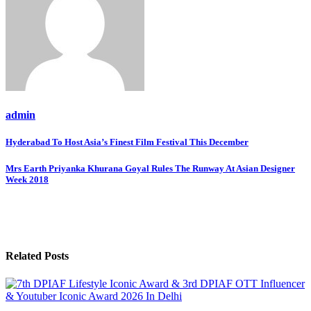
admin
Post
Hyderabad To Host Asia’s Finest Film Festival This December
navigation
Mrs Earth Priyanka Khurana Goyal Rules The Runway At Asian Designer
Week 2018
Related Posts