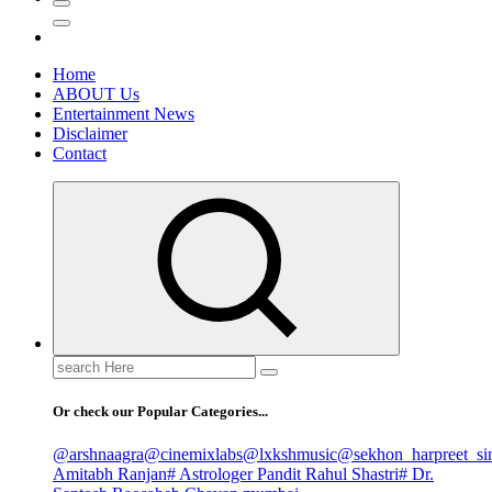
Home
ABOUT Us
Entertainment News
Disclaimer
Contact
Search
for:
Or check our Popular Categories...
@arshnaagra
@cinemixlabs
@lxkshmusic
@sekhon_harpreet_si
Amitabh Ranjan
# Astrologer Pandit Rahul Shastri
# Dr.