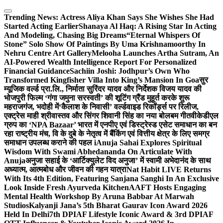
Skip
to
Trending News:
Actress Aliya Khan Says She Wishes She Had
content
Started Acting Earlier
Shanaya Al Haq: A Rising Star In Acting
And Modeling, Chasing Big Dreams
“Eternal Whispers Of
Stone” Solo Show Of Paintings By Uma Krishnamoorthy In
Nehru Centre Art Gallery
Melooha Launches Artha Sutram, An
AI-Powered Wealth Intelligence Report For Personalized
Financial Guidance
Sachiin Joshi: Jodhpur’s Own Who
Transformed Kingfisher Villa Into King’s Mansion In Goa
सुर
म्यूजिक वर्ल्ड प्रा.लि., निर्माता सुरिंदर यादव और निर्देशक विजय यादव की
भोजपुरी फिल्म ‘गंगा जमुना सरस्वती’ की शूटिंग ग्रैंड मुहूर्त करके शुरू
महराजगंज, भदोही में
‘कैलाश के निवासी’ वर्ल्डवाइड रिकॉर्ड्स पर रिलीज,
एक्ट्रेस माही श्रीवास्तव और सिंगर शिवानी सिंह का नया बोलबम गीत
वीकेडीएल
ग्रुप का ‘NPA Bazaar’ भारत में एनपीए एवं डिस्ट्रेस्ड एसेट समाधान का बन
रहा राष्ट्रीय मंच, वि के दुबे के नेतृत्व में बैंकिंग एवं वित्तीय क्षेत्र के लिए समग्र
समाधान उपलब्ध कराने की पहल i
Anuja Sahai Explores Spiritual
Wisdom With Swami Abhedananda On Articulate With
Anuja
अनुजा सहाई के ‘आर्टिक्युलेट विद अनुजा’ में स्वामी अभेदानंद के साथ
अध्यात्म, आत्मबोध और जीवन की गहन यात्रा
Nat Habit LIVE Returns
With Its 4th Edition, Featuring Sanjana Sanghi In An Exclusive
Look Inside Fresh Ayurveda Kitchen
AAFT Hosts Engaging
Mental Health Workshop By Aruna Babbar At Marwah
Studios
Kalyanji Jana’s 5th Bharat Gaurav Icon Award 2026
Held In Delhi
7th DPIAF Lifestyle Iconic Award & 3rd DPIAF