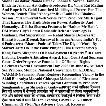
Sudha Barshikar, Nanda Pathak, Sohnal V. Saxena, Janhavi
Bhide In Jehangir Art Gallery
Producers Dr. Vimal Raj Mathur
And Rupesh D. Gohil Launched Multilingual Posters For The
Women-Centric Film “Abhaya”
“Jiski Lathi Uski Bhains –
Season 1”: A Powerful Web Series From Producer MK Rajput
That Exposes The Truth Between Power, Authority, And
Humanity…
Diksha Sharma Features In ‘Hathon Me Hath’,
DM Music City’s Latest Romantic Release
“Astrology Is
Guidance, Not Superstition” — Rahul Shastri Declares At
Bharat Podcast
Deepak Saraswat Emerges Among India’s Top
4 Podcasters; ‘Bharat Podcast’ Takes The Digital World By
Storm
‘Carry On Jatta’ Fame Punjabi Film Director Smeep
Kang Faces Allegations Of Non-Payment Of Nearly ₹10 Crore
Liability, Despite Arbitration Award, High Court And Supreme
Court Order
Progressive Foundation Of Human Rights
Celebrates World Environment Day 2026 On June 05, At Hotel
Sea Princess, Mumbai National Convention On GLOBAL
WARMING
Samarth Panel Registers Resounding Victory in the
Akhil Bharatiya Marathi Chitrapat Mahamandal Elections;
Winning Candidates Express Special Gratitude to Producer
Sanghamitra Tai Shripatrao Gaikwad
मशहूर पार्श्व गायिका प्रियंका
सिंह की आवाज में भोजपुरी लोकगीत ‘माँ’ ने श्रोताओं को किया भावुक
शिल्पी
राज और दामिनी यादव का धमाका, वर्ल्डवाइड रिकॉर्ड्स ने रिलीज किया बर्थडे
एंथम गाना ‘बर्थडे वाला दिन
Top Leading Lawyer V. K. Dubey,
Chairman Of Vkdl Npa Advisory Council, Receives