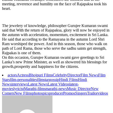
meeting, reverence and humility on the face of Rajapaksa took his
heart.
The jewelery of knowledge, philosopher Gurujee Kumaran swami
said that With the return of Rajapaksa, glory will now be enjoyed in
the autumn with acceleration, momentum, excitement in Sri Lanka.
He said that according to the Ramayana in the autumn Lord Shri
Ram worshiped the power. And in this season, those who walk on
path of Lord Rama, those who serve the sadhu saints get strength,
Rajpakas is one of them.
On this occasion, Gurujee Kumaran swami gave greetings to Sri
Lanka’s new Prime Minister, as well as showered his blessings for
growth,prosperity and happiness for the citizens.
actors
Actress
Bhojpuri Films
Celebrity
Director
Film News
Film
Stars
film-personalities
filmstar
gossip
Hindi Films
Hindi
News
interviews
Latest News
Latest Videos
latest-
movies
lyricist
Marathi-films
marathi-news
Music Director
New
Comers
New Films
photos
pics
producer
Promos
Singers
Trailor
videos