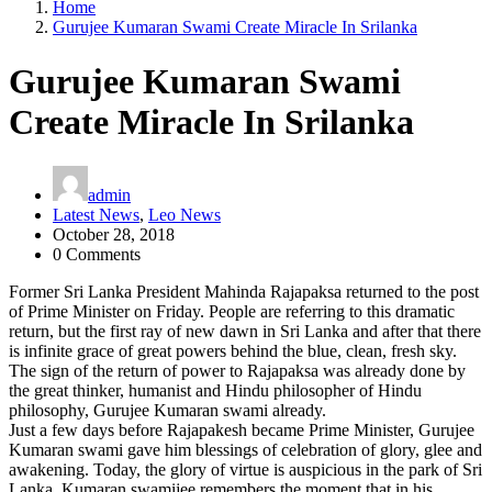
Home
Gurujee Kumaran Swami Create Miracle In Srilanka
Gurujee Kumaran Swami
Create Miracle In Srilanka
admin
Latest News
,
Leo News
October 28, 2018
0 Comments
Former Sri Lanka President Mahinda Rajapaksa returned to the post
of Prime Minister on Friday. People are referring to this dramatic
return, but the first ray of new dawn in Sri Lanka and after that there
is infinite grace of great powers behind the blue, clean, fresh sky.
The sign of the return of power to Rajapaksa was already done by
the great thinker, humanist and Hindu philosopher of Hindu
philosophy, Gurujee Kumaran swami already.
Just a few days before Rajapakesh became Prime Minister, Gurujee
Kumaran swami gave him blessings of celebration of glory, glee and
awakening. Today, the glory of virtue is auspicious in the park of Sri
Lanka. Kumaran swamijee remembers the moment that in his