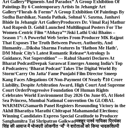
Art Gallery
“Pigments And Paradox” A Group Exhibition Of
Paintings By 6 Contemporary Artists In Jehangir Art
Gallery
“Florals & Forms” A Group Exhibition Of Paintings By
Sudha Barshikar, Nanda Pathak, Sohnal V. Saxena, Janhavi
Bhide In Jehangir Art Gallery
Producers Dr. Vimal Raj Mathur
And Rupesh D. Gohil Launched Multilingual Posters For The
Women-Centric Film “Abhaya”
“Jiski Lathi Uski Bhains –
Season 1”: A Powerful Web Series From Producer MK Rajput
That Exposes The Truth Between Power, Authority, And
Humanity…
Diksha Sharma Features In ‘Hathon Me Hath’,
DM Music City’s Latest Romantic Release
“Astrology Is
Guidance, Not Superstition” — Rahul Shastri Declares At
Bharat Podcast
Deepak Saraswat Emerges Among India’s Top
4 Podcasters; ‘Bharat Podcast’ Takes The Digital World By
Storm
‘Carry On Jatta’ Fame Punjabi Film Director Smeep
Kang Faces Allegations Of Non-Payment Of Nearly ₹10 Crore
Liability, Despite Arbitration Award, High Court And Supreme
Court Order
Progressive Foundation Of Human Rights
Celebrates World Environment Day 2026 On June 05, At Hotel
Sea Princess, Mumbai National Convention On GLOBAL
WARMING
Samarth Panel Registers Resounding Victory in the
Akhil Bharatiya Marathi Chitrapat Mahamandal Elections;
Winning Candidates Express Special Gratitude to Producer
Sanghamitra Tai Shripatrao Gaikwad
मशहूर पार्श्व गायिका प्रियंका
सिंह की आवाज में भोजपुरी लोकगीत ‘माँ’ ने श्रोताओं को किया भावुक
शिल्पी