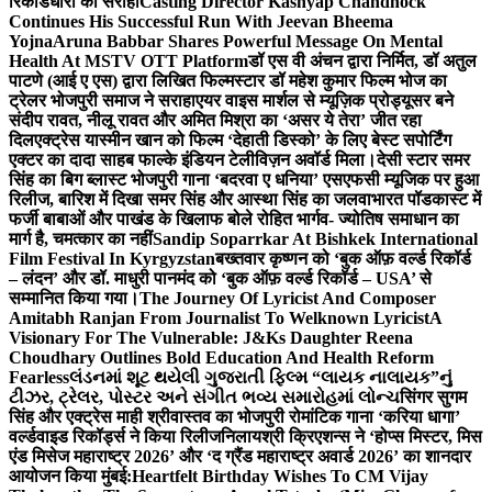
रिकॉर्डधारी को सराहा
Casting Director Kashyap Chandhock
Continues His Successful Run With Jeevan Bheema
Yojna
Aruna Babbar Shares Powerful Message On Mental
Health At MSTV OTT Platform
डॉ एस वी अंचन द्वारा निर्मित, डॉ अतुल
पाटणे (आई ए एस) द्वारा लिखित फिल्मस्टार डॉ महेश कुमार फिल्म भोज का
ट्रेलर भोजपुरी समाज ने सराहा
एयर वाइस मार्शल से म्यूज़िक प्रोड्यूसर बने
संदीप रावत, नीलू रावत और अमित मिश्रा का ‘असर ये तेरा’ जीत रहा
दिल
एक्ट्रेस यास्मीन खान को फिल्म ‘देहाती डिस्को’ के लिए बेस्ट सपोर्टिंग
एक्टर का दादा साहब फाल्के इंडियन टेलीविज़न अवॉर्ड मिला।
देसी स्टार समर
सिंह का बिग ब्लास्ट भोजपुरी गाना ‘बदरवा ए धनिया’ एसएफसी म्यूजिक पर हुआ
रिलीज, बारिश में दिखा समर सिंह और आस्था सिंह का जलवा
भारत पॉडकास्ट में
फर्जी बाबाओं और पाखंड के खिलाफ बोले रोहित भार्गव- ज्योतिष समाधान का
मार्ग है, चमत्कार का नहीं
Sandip Soparrkar At Bishkek International
Film Festival In Kyrgyzstan
बख्तवार कृष्णन को ‘बुक ऑफ़ वर्ल्ड रिकॉर्ड
– लंदन’ और डॉ. माधुरी पानमंद को ‘बुक ऑफ़ वर्ल्ड रिकॉर्ड – USA’ से
सम्मानित किया गया।
The Journey Of Lyricist And Composer
Amitabh Ranjan From Journalist To Welknown Lyricist
A
Visionary For The Vulnerable: J&Ks Daughter Reena
Choudhary Outlines Bold Education And Health Reform
Fearless
લંડનમાં શૂટ થયેલી ગુજરાતી ફિલ્મ “લાયક નાલાયક”નું
ટીઝર, ટ્રેલર, પોસ્ટર અને સંગીત ભવ્ય સમારોહમાં લોન્ચ
सिंगर सुगम
सिंह और एक्ट्रेस माही श्रीवास्तव का भोजपुरी रोमांटिक गाना ‘करिया धागा’
वर्ल्डवाइड रिकॉर्ड्स ने किया रिलीज
निलायश्री क्रिएशन्स ने ‘होप्स मिस्टर, मिस
एंड मिसेज महाराष्ट्र 2026’ और ‘द ग्रैंड महाराष्ट्र अवार्ड 2026’ का शानदार
आयोजन किया मुंबई:
Heartfelt Birthday Wishes To CM Vijay