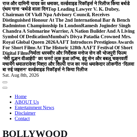
राज और दामिनी यादव का धमाका, वर्ल्डवाइड रिकॉर्ड्स ने रिलीज किया बर्थडे
एंथम गाना ‘बर्थडे वाला दिन
Top Leading Lawyer V. K. Dubey,
Chairman Of Vkdl Npa Advisory Council, Receives
Distinguished Honour At The 2nd International Bar & Bench
Badminton Championship In London
Ramesh Joginder Singh
Chandra A Submarine Warrior, A Nation Builder And A Living
Symbol Of Dedication
Mumbai’s Divya Patadia Crowned Mrs.
Royal Global Queen 2026
AAFT Introduces Prestigious Awards
For Short Films At The Historic 128th AAFT Festival Of Short
Digital Films
निर्माता धरमवीर और निर्देशक मनोज सेन की भोजपुरी फिल्म
‘मेरी दुल्हन वीआईपी’ का फर्स्ट लुक हुआ लॉन्च, इंदु सेन और बबलू चक्रवर्ती
मचायेंगे धमाल
राकेश मिश्रा और शिल्पी राज का नया धमाकेदार लोकगीत ‘दिलवा
बा रुई जइसन’ वर्ल्डवाइड रिकॉर्ड्स ने किया रिलीज
Sat. Aug 8th, 2026
Home
ABOUT Us
Entertainment News
Disclaimer
Contact
BOLLYWOOD