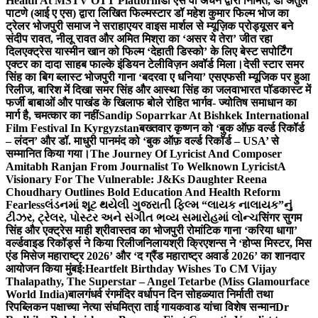
Health At MSTV OTT Platform
डॉ एस वी अंचन द्वारा निर्मित, डॉ अतुल
पाटणे (आई ए एस) द्वारा लिखित फिल्मस्टार डॉ महेश कुमार फिल्म भोज का
ट्रेलर भोजपुरी समाज ने सराहा
एयर वाइस मार्शल से म्यूज़िक प्रोड्यूसर बने
संदीप रावत, नीलू रावत और अमित मिश्रा का ‘असर ये तेरा’ जीत रहा
दिल
एक्ट्रेस यास्मीन खान को फिल्म ‘देहाती डिस्को’ के लिए बेस्ट सपोर्टिंग
एक्टर का दादा साहब फाल्के इंडियन टेलीविज़न अवॉर्ड मिला।
देसी स्टार समर
सिंह का बिग ब्लास्ट भोजपुरी गाना ‘बदरवा ए धनिया’ एसएफसी म्यूजिक पर हुआ
रिलीज, बारिश में दिखा समर सिंह और आस्था सिंह का जलवा
भारत पॉडकास्ट में
फर्जी बाबाओं और पाखंड के खिलाफ बोले रोहित भार्गव- ज्योतिष समाधान का
मार्ग है, चमत्कार का नहीं
Sandip Soparrkar At Bishkek International
Film Festival In Kyrgyzstan
बख्तवार कृष्णन को ‘बुक ऑफ़ वर्ल्ड रिकॉर्ड
– लंदन’ और डॉ. माधुरी पानमंद को ‘बुक ऑफ़ वर्ल्ड रिकॉर्ड – USA’ से
सम्मानित किया गया।
The Journey Of Lyricist And Composer
Amitabh Ranjan From Journalist To Welknown Lyricist
A
Visionary For The Vulnerable: J&Ks Daughter Reena
Choudhary Outlines Bold Education And Health Reform
Fearless
લંડનમાં શૂટ થયેલી ગુજરાતી ફિલ્મ “લાયક નાલાયક”નું
ટીઝર, ટ્રેલર, પોસ્ટર અને સંગીત ભવ્ય સમારોહમાં લોન્ચ
सिंगर सुगम
सिंह और एक्ट्रेस माही श्रीवास्तव का भोजपुरी रोमांटिक गाना ‘करिया धागा’
वर्ल्डवाइड रिकॉर्ड्स ने किया रिलीज
निलायश्री क्रिएशन्स ने ‘होप्स मिस्टर, मिस
एंड मिसेज महाराष्ट्र 2026’ और ‘द ग्रैंड महाराष्ट्र अवार्ड 2026’ का शानदार
आयोजन किया मुंबई:
Heartfelt Birthday Wishes To CM Vijay
Thalapathy, The Superstar – Angel Tetarbe (Miss Glamourface
World India)
बालगंधर्व रंगमंदिर वर्धापन दिन सोहळ्यात निर्माती तथा
रिपब्लिकन पक्षाच्या नेत्या संघमित्रा ताई गायकवाड यांचा विशेष सन्मान
Dr