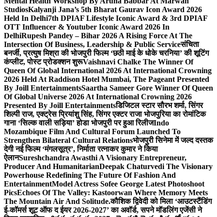
Mental Health Workshop By Aruna Babbar At Marwah
Studios
Kalyanji Jana’s 5th Bharat Gaurav Icon Award 2026
Held In Delhi
7th DPIAF Lifestyle Iconic Award & 3rd DPIAF
OTT Influencer & Youtuber Iconic Award 2026 In
Delhi
Rupesh Pandey – Bihar 2026 A Rising Force At The
Intersection Of Business, Leadership & Public Service
संचिता
बनर्जी, प्रत्युष मिश्रा की भोजपुरी फिल्म ‘छठी माई के धोके चरनिया’ की शूटिंग
कंप्लीट, पोस्ट प्रोडक्शन शुरू
Vaishnavi Chalke The Winner Of
Queen Of Global International 2026 At International Crowning
2026 Held At Raddison Hotel Mumbai, The Pageant Presented
By Joill Entertainments
Saartha Sameer Gore Winner Of Queen
Of Global Universe 2026 At International Crowning 2026
Presented By Joill Entertainments
डिजिटल स्टार सौरभ शर्मा, सिंगर
शिल्पी राज, एक्ट्रेस प्रियांशु सिंह, सिंगर एक्टर राजा भोजपुरिया का रोमांटिक
गाना ‘सिल्क वाली सड़िया’ होडा भोजपुरी पर हुआ रिलीज
Indo
Mozambique Film And Cultural Forum Launched To
Strengthen Bilateral Cultural Relations
भोजपुरी सिनेमा में जल्द दस्तक
देगी नई फिल्म ‘मंगलसूत्र’, निर्माता रत्नाकर कुमार ने किया
ऐलान
Sureshchandra Awasthi A Visionary Entrepreneur,
Producer And Humanitarian
Deepak Chaturvedi The Visionary
Powerhouse Redefining The Future Of Fashion And
Entertainment
Model Actress Sofee George Latest Photoshoot
Pics
Echoes Of The Valley: Kastoorwan Where Memory Meets
The Mountain Air And Solitude.
कौशिक द्विवेदी को मिला ‘आउटस्टैंडिंग
ई-कॉमर्स शूट ऑफ द ईयर 2026-2027’ का अवॉर्ड, सपने मॉडलिंग एजेंसी ने