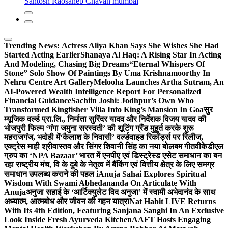
Santosh Raosaheb Chavan mumbai
Trending News:
Actress Aliya Khan Says She Wishes She Had
Started Acting Earlier
Shanaya Al Haq: A Rising Star In Acting
And Modeling, Chasing Big Dreams
“Eternal Whispers Of
Stone” Solo Show Of Paintings By Uma Krishnamoorthy In
Nehru Centre Art Gallery
Melooha Launches Artha Sutram, An
AI-Powered Wealth Intelligence Report For Personalized
Financial Guidance
Sachiin Joshi: Jodhpur’s Own Who
Transformed Kingfisher Villa Into King’s Mansion In Goa
सुर
म्यूजिक वर्ल्ड प्रा.लि., निर्माता सुरिंदर यादव और निर्देशक विजय यादव की
भोजपुरी फिल्म ‘गंगा जमुना सरस्वती’ की शूटिंग ग्रैंड मुहूर्त करके शुरू
महराजगंज, भदोही में
‘कैलाश के निवासी’ वर्ल्डवाइड रिकॉर्ड्स पर रिलीज,
एक्ट्रेस माही श्रीवास्तव और सिंगर शिवानी सिंह का नया बोलबम गीत
वीकेडीएल
ग्रुप का ‘NPA Bazaar’ भारत में एनपीए एवं डिस्ट्रेस्ड एसेट समाधान का बन
रहा राष्ट्रीय मंच, वि के दुबे के नेतृत्व में बैंकिंग एवं वित्तीय क्षेत्र के लिए समग्र
समाधान उपलब्ध कराने की पहल i
Anuja Sahai Explores Spiritual
Wisdom With Swami Abhedananda On Articulate With
Anuja
अनुजा सहाई के ‘आर्टिक्युलेट विद अनुजा’ में स्वामी अभेदानंद के साथ
अध्यात्म, आत्मबोध और जीवन की गहन यात्रा
Nat Habit LIVE Returns
With Its 4th Edition, Featuring Sanjana Sanghi In An Exclusive
Look Inside Fresh Ayurveda Kitchen
AAFT Hosts Engaging