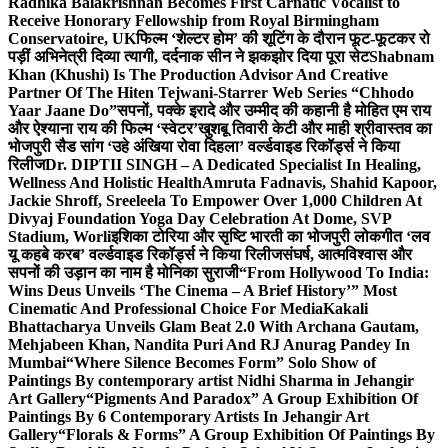
Radhika Balakrishnan Becomes First Carnatic Vocalist to
Receive Honorary Fellowship from Royal Birmingham
Conservatoire, UK
फिल्म ‘शेल्टर होम’ की शूटिंग के दौरान फूट-फूटकर रो
पड़ीं अभिनेत्री दिव्या त्यागी, दर्दनाक सीन ने झकझोर दिया पूरा सेट
Shabnam
Khan (Khushi) Is The Production Advisor And Creative
Partner Of The Hiten Tejwani-Starrer Web Series “Chhodo
Yaar Jaane Do”
सपनों, पक्के इरादे और उम्मीद की कहानी है मोहित एम राय
और ऐश्याना राय की फिल्म ‘स्वेटर’
खुशबू तिवारी केटी और माही श्रीवास्तव का
भोजपुरी सैड सांग ‘उहे अंखिया रोवा दिहला’ वर्ल्डवाइड रिकॉर्ड्स ने किया
रिलीज
Dr. DIPTII SINGH – A Dedicated Specialist In Healing,
Wellness And Holistic Health
Amruta Fadnavis, Shahid Kapoor,
Jackie Shroff, Sreeleela To Empower Over 1,000 Children At
Divyaj Foundation Yoga Day Celebration At Dome, SVP
Stadium, Worli
इशिका टोरिया और सृष्टि भारती का भोजपुरी लोकगीत ‘लव
यू कहबे करब’ वर्ल्डवाइड रिकॉर्ड्स ने किया रिलीज
संघर्ष, आत्मविश्वास और
सपनों की उड़ान का नाम है मोनिका सुराजी
“From Hollywood To India:
Wins Deus Unveils ‘The Cinema – A Brief History’” Most
Cinematic And Professional Choice For Media
Kakali
Bhattacharya Unveils Glam Beat 2.0 With Archana Gautam,
Mehjabeen Khan, Nandita Puri And RJ Anurag Pandey In
Mumbai
“Where Silence Becomes Form” Solo Show of
Paintings By contemporary artist Nidhi Sharma in Jehangir
Art Gallery
“Pigments And Paradox” A Group Exhibition Of
Paintings By 6 Contemporary Artists In Jehangir Art
Gallery
“Florals & Forms” A Group Exhibition Of Paintings By