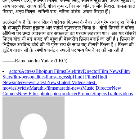
वर्मा, करन पांडेय, सोनिया मिश्रा, जस्सी सिंह, सलिल सुधाकर, अजय सूर्यवंशी,
सत्य प्रकाश, संजय कोर्वे, गौरव कुमार, निरंजन चौबे, संजीव मिश्रा, कमलाकांत
मिश्रा, अनूप मिश्रा, रागिनी राय, नमिता पांडेय, अरुण मिश्रा हैं।
उल्लेखनीय है कि पवन सिंह ने श्रेयस फिल्म्स के बैनर तले प्रेम राय द्वारा निर्मित
दो भोजपुरी फिल्म हुकूमत और सईयां सुपरस्टार किया है। दोनों फिल्मों ने बॉक्स
ऑफिस पर उम्दा व्यवसाय कर सफलता का परचम लहराया था। अब यह तीसरी
फिल्म बॉस भी बड़े बजट की बहुत ही बेहतरीन फ़िल्म बनाई जा रही है। फ़िल्म के
निर्देशक अरविन्द चौबे की भी प्रेम राय के साथ यह तीसरी फिल्म है। फिल्म की
शूटिंग वाराणसी के रमणीय पर्यटन स्थलों पर भव्य पैमाने पर की जा रही है।
——–Ramchandra Yadav (PRO)
actors
Actress
Bhojpuri Films
Celebrity
Director
Film News
Film
Stars
film-personalities
filmstar
gossip
Hindi Films
Hindi
News
interviews
Latest News
Latest Videos
latest-
movies
lyricist
Marathi-films
marathi-news
Music Director
New
Comers
New Films
photos
pics
producer
Promos
Singers
Trailor
videos