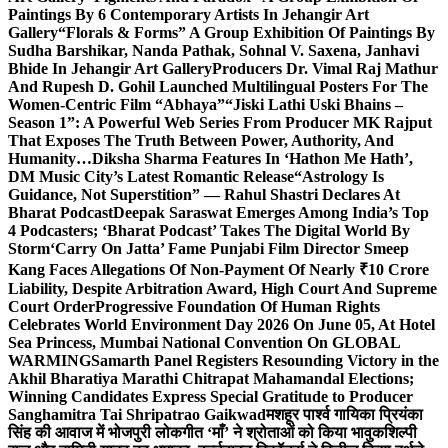
Paintings By 6 Contemporary Artists In Jehangir Art
Gallery
“Florals & Forms” A Group Exhibition Of Paintings By
Sudha Barshikar, Nanda Pathak, Sohnal V. Saxena, Janhavi
Bhide In Jehangir Art Gallery
Producers Dr. Vimal Raj Mathur
And Rupesh D. Gohil Launched Multilingual Posters For The
Women-Centric Film “Abhaya”
“Jiski Lathi Uski Bhains –
Season 1”: A Powerful Web Series From Producer MK Rajput
That Exposes The Truth Between Power, Authority, And
Humanity…
Diksha Sharma Features In ‘Hathon Me Hath’,
DM Music City’s Latest Romantic Release
“Astrology Is
Guidance, Not Superstition” — Rahul Shastri Declares At
Bharat Podcast
Deepak Saraswat Emerges Among India’s Top
4 Podcasters; ‘Bharat Podcast’ Takes The Digital World By
Storm
‘Carry On Jatta’ Fame Punjabi Film Director Smeep
Kang Faces Allegations Of Non-Payment Of Nearly ₹10 Crore
Liability, Despite Arbitration Award, High Court And Supreme
Court Order
Progressive Foundation Of Human Rights
Celebrates World Environment Day 2026 On June 05, At Hotel
Sea Princess, Mumbai National Convention On GLOBAL
WARMING
Samarth Panel Registers Resounding Victory in the
Akhil Bharatiya Marathi Chitrapat Mahamandal Elections;
Winning Candidates Express Special Gratitude to Producer
Sanghamitra Tai Shripatrao Gaikwad
मशहूर पार्श्व गायिका प्रियंका
सिंह की आवाज में भोजपुरी लोकगीत ‘माँ’ ने श्रोताओं को किया भावुक
शिल्पी