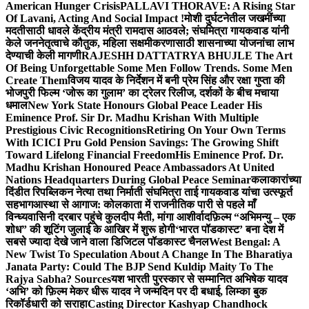
American Hunger Crisis
PALLAVI THORAVE: A Rising Star
Of Lavani, Acting And Social Impact !
मोशी दुर्घटनेतील जखमींच्या
मदतीसाठी धावले केंद्रीय मंत्री रामदास आठवले; संघमित्रा गायकवाड यांनी
केले जननेतृत्वाचे कौतुक, महिला सक्षमीकरणासाठी शासनाच्या योजनांचा लाभ
देण्याची केली मागणी
RAJESHH DATTATRYA BHUJLE The Art
Of Being Unforgettable Some Men Follow Trends. Some Men
Create Them
विजय यादव के निर्देशन में बनी प्रेम सिंह और रक्षा गुप्ता की
भोजपुरी फिल्म ‘जोरू का गुलाम’ का ट्रेलर रिलीज, दर्शकों के बीच मचाया
धमाल
New York State Honours Global Peace Leader His
Eminence Prof. Sir Dr. Madhu Krishan With Multiple
Prestigious Civic Recognitions
Retiring On Your Own Terms
With ICICI Pru Gold Pension Savings: The Growing Shift
Toward Lifelong Financial Freedom
His Eminence Prof. Dr.
Madhu Krishan Honoured Peace Ambassadors At United
Nations Headquarters During Global Peace Seminar
कलाकारांच्या
दिंडीत रिपब्लिकन नेत्या तथा निर्माती संघमित्रा ताई गायकवाड यांचा उत्स्फूर्त
सहभाग
आस्था से आगाज: कोलकाता में राजनीतिक पारी से पहले माँ
विन्ध्यवासिनी दरबार पहुंचे कुलदीप मैती, मांगा आशीर्वाद
फ़िल्म “अभिमन्यु – एक
शोध” की शूटिंग जुलाई के आखिर में शुरू होगी
‘भारत पॉडकास्ट’ बना देश में
सबसे ज्यादा देखे जाने वाला डिजिटल पॉडकास्ट चैनल
West Bengal: A
New Twist To Speculation About A Change In The Bharatiya
Janata Party: Could The BJP Send Kuldip Maity To The
Rajya Sabha? Sources
यश भारती पुरस्कार से सम्मानित अभिषेक यादव
‘अभि’ को फ़िल्म मेकर धीरू यादव ने जन्मदिन पर दी बधाई, लिम्का बुक
रिकॉर्डधारी को सराहा
Casting Director Kashyap Chandhock