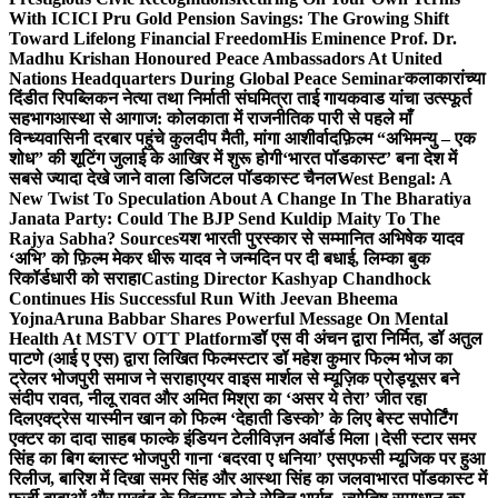
With ICICI Pru Gold Pension Savings: The Growing Shift
Toward Lifelong Financial Freedom
His Eminence Prof. Dr.
Madhu Krishan Honoured Peace Ambassadors At United
Nations Headquarters During Global Peace Seminar
कलाकारांच्या
दिंडीत रिपब्लिकन नेत्या तथा निर्माती संघमित्रा ताई गायकवाड यांचा उत्स्फूर्त
सहभाग
आस्था से आगाज: कोलकाता में राजनीतिक पारी से पहले माँ
विन्ध्यवासिनी दरबार पहुंचे कुलदीप मैती, मांगा आशीर्वाद
फ़िल्म “अभिमन्यु – एक
शोध” की शूटिंग जुलाई के आखिर में शुरू होगी
‘भारत पॉडकास्ट’ बना देश में
सबसे ज्यादा देखे जाने वाला डिजिटल पॉडकास्ट चैनल
West Bengal: A
New Twist To Speculation About A Change In The Bharatiya
Janata Party: Could The BJP Send Kuldip Maity To The
Rajya Sabha? Sources
यश भारती पुरस्कार से सम्मानित अभिषेक यादव
‘अभि’ को फ़िल्म मेकर धीरू यादव ने जन्मदिन पर दी बधाई, लिम्का बुक
रिकॉर्डधारी को सराहा
Casting Director Kashyap Chandhock
Continues His Successful Run With Jeevan Bheema
Yojna
Aruna Babbar Shares Powerful Message On Mental
Health At MSTV OTT Platform
डॉ एस वी अंचन द्वारा निर्मित, डॉ अतुल
पाटणे (आई ए एस) द्वारा लिखित फिल्मस्टार डॉ महेश कुमार फिल्म भोज का
ट्रेलर भोजपुरी समाज ने सराहा
एयर वाइस मार्शल से म्यूज़िक प्रोड्यूसर बने
संदीप रावत, नीलू रावत और अमित मिश्रा का ‘असर ये तेरा’ जीत रहा
दिल
एक्ट्रेस यास्मीन खान को फिल्म ‘देहाती डिस्को’ के लिए बेस्ट सपोर्टिंग
एक्टर का दादा साहब फाल्के इंडियन टेलीविज़न अवॉर्ड मिला।
देसी स्टार समर
सिंह का बिग ब्लास्ट भोजपुरी गाना ‘बदरवा ए धनिया’ एसएफसी म्यूजिक पर हुआ
रिलीज, बारिश में दिखा समर सिंह और आस्था सिंह का जलवा
भारत पॉडकास्ट में