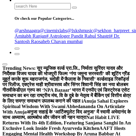
Search
for:
Or check our Popular Categories...
@arshnaagra
@cinemixlabs
@lxkshmusic
@sekhon_harpreet_si
Amitabh Ranjan
# Astrologer Pandit Rahul Shastri
# Dr.
Santosh Raosaheb Chavan mumbai
Trending News:
सुर म्यूजिक वर्ल्ड प्रा.लि., निर्माता सुरिंदर यादव और
निर्देशक विजय यादव की भोजपुरी फिल्म ‘गंगा जमुना सरस्वती’ की शूटिंग ग्रैंड
मुहूर्त करके शुरू महराजगंज, भदोही में
‘कैलाश के निवासी’ वर्ल्डवाइड रिकॉर्ड्स
पर रिलीज, एक्ट्रेस माही श्रीवास्तव और सिंगर शिवानी सिंह का नया बोलबम
गीत
वीकेडीएल ग्रुप का ‘NPA Bazaar’ भारत में एनपीए एवं डिस्ट्रेस्ड एसेट
समाधान का बन रहा राष्ट्रीय मंच, वि के दुबे के नेतृत्व में बैंकिंग एवं वित्तीय क्षेत्र
के लिए समग्र समाधान उपलब्ध कराने की पहल i
Anuja Sahai Explores
Spiritual Wisdom With Swami Abhedananda On Articulate
With Anuja
अनुजा सहाई के ‘आर्टिक्युलेट विद अनुजा’ में स्वामी अभेदानंद के
साथ अध्यात्म, आत्मबोध और जीवन की गहन यात्रा
Nat Habit LIVE
Returns With Its 4th Edition, Featuring Sanjana Sanghi In An
Exclusive Look Inside Fresh Ayurveda Kitchen
AAFT Hosts
Engaging Mental Health Workshop By Aruna Babbar At