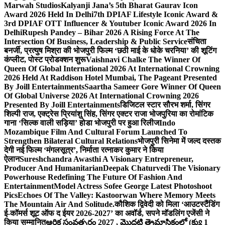
Marwah Studios
Kalyanji Jana’s 5th Bharat Gaurav Icon
Award 2026 Held In Delhi
7th DPIAF Lifestyle Iconic Award &
3rd DPIAF OTT Influencer & Youtuber Iconic Award 2026 In
Delhi
Rupesh Pandey – Bihar 2026 A Rising Force At The
Intersection Of Business, Leadership & Public Service
संचिता
बनर्जी, प्रत्युष मिश्रा की भोजपुरी फिल्म ‘छठी माई के धोके चरनिया’ की शूटिंग
कंप्लीट, पोस्ट प्रोडक्शन शुरू
Vaishnavi Chalke The Winner Of
Queen Of Global International 2026 At International Crowning
2026 Held At Raddison Hotel Mumbai, The Pageant Presented
By Joill Entertainments
Saartha Sameer Gore Winner Of Queen
Of Global Universe 2026 At International Crowning 2026
Presented By Joill Entertainments
डिजिटल स्टार सौरभ शर्मा, सिंगर
शिल्पी राज, एक्ट्रेस प्रियांशु सिंह, सिंगर एक्टर राजा भोजपुरिया का रोमांटिक
गाना ‘सिल्क वाली सड़िया’ होडा भोजपुरी पर हुआ रिलीज
Indo
Mozambique Film And Cultural Forum Launched To
Strengthen Bilateral Cultural Relations
भोजपुरी सिनेमा में जल्द दस्तक
देगी नई फिल्म ‘मंगलसूत्र’, निर्माता रत्नाकर कुमार ने किया
ऐलान
Sureshchandra Awasthi A Visionary Entrepreneur,
Producer And Humanitarian
Deepak Chaturvedi The Visionary
Powerhouse Redefining The Future Of Fashion And
Entertainment
Model Actress Sofee George Latest Photoshoot
Pics
Echoes Of The Valley: Kastoorwan Where Memory Meets
The Mountain Air And Solitude.
कौशिक द्विवेदी को मिला ‘आउटस्टैंडिंग
ई-कॉमर्स शूट ऑफ द ईयर 2026-2027’ का अवॉर्ड, सपने मॉडलिंग एजेंसी ने
किया सम्मानित
ఆర్థిక సంవత్సరం 2027 , మొదటి త్రైమాసికంలో (క్యు 1