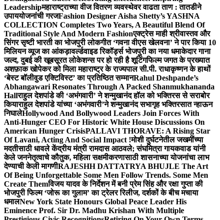
Leadership
महाराष्ट्राच्या वीज वितरण व्यवस्थेवर वाढता ताण : तातडीने
उपाययोजनांची गरज
Fashion Designer Aisha Shetty’s YASHNA
COLLECTION Completes Two Years, A Beautiful Blend Of
Traditional Style And Modern Fashion
एक्ट्रेस माही श्रीवास्तव और
सिंगर सृष्टी भारती का भोजपुरी लोकगीत ‘गवना वीएस खेलवना’ ने पार किया 10
मिलियन व्यूज का आंकड़ा
वर्ल्डवाइड रिकॉर्ड्स भोजपुरी का नया धमाकेदार गाना
जल्द, दुबई की खूबसूरत लोकेशन्स पर हो रही है शूटिंग
फिल्म जगत के प्रख्यात
अशफ़ाक खोपेकर को मिला महाराष्ट्र के राज्यपाल सी.पी. राधाकृष्णन के हाथों
‘बेस्ट बॉलीवुड एक्टिविस्ट’ का प्रतिष्ठित सम्मान
Rahul Deshpande’s
Abhangawari Resonates Through A Packed Shanmukhananda
Hall
राहुल देशपांडे की ‘अभंगवारी’ ने शन्मुखानंद हॉल को भक्तिरस से सराबोर
किया
राहुल देशपांडे यांच्या ‘अभंगवारी’ने शन्मुखानंद सभागृह भक्तिरसात न्हाऊन
निघाले
Hollywood And Bollywood Leaders Join Forces With
Anti-Hunger CEO For Historic White House Discussions On
American Hunger Crisis
PALLAVI THORAVE: A Rising Star
Of Lavani, Acting And Social Impact !
मोशी दुर्घटनेतील जखमींच्या
मदतीसाठी धावले केंद्रीय मंत्री रामदास आठवले; संघमित्रा गायकवाड यांनी
केले जननेतृत्वाचे कौतुक, महिला सक्षमीकरणासाठी शासनाच्या योजनांचा लाभ
देण्याची केली मागणी
RAJESHH DATTATRYA BHUJLE The Art
Of Being Unforgettable Some Men Follow Trends. Some Men
Create Them
विजय यादव के निर्देशन में बनी प्रेम सिंह और रक्षा गुप्ता की
भोजपुरी फिल्म ‘जोरू का गुलाम’ का ट्रेलर रिलीज, दर्शकों के बीच मचाया
धमाल
New York State Honours Global Peace Leader His
Eminence Prof. Sir Dr. Madhu Krishan With Multiple
Prestigious Civic Recognitions
Retiring On Your Own Terms