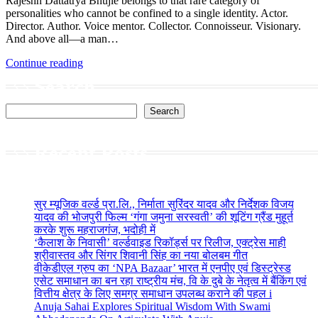
Rajeshh Dattatrya Bhujle belongs to that rare category of
personalities who cannot be confined to a single identity. Actor.
Director. Author. Voice mentor. Collector. Connoisseur. Visionary.
And above all—a man…
Continue reading
Search
Search
Recent Posts
सुर म्यूजिक वर्ल्ड प्रा.लि., निर्माता सुरिंदर यादव और निर्देशक विजय
यादव की भोजपुरी फिल्म ‘गंगा जमुना सरस्वती’ की शूटिंग ग्रैंड मुहूर्त
करके शुरू महराजगंज, भदोही में
‘कैलाश के निवासी’ वर्ल्डवाइड रिकॉर्ड्स पर रिलीज, एक्ट्रेस माही
श्रीवास्तव और सिंगर शिवानी सिंह का नया बोलबम गीत
वीकेडीएल ग्रुप का ‘NPA Bazaar’ भारत में एनपीए एवं डिस्ट्रेस्ड
एसेट समाधान का बन रहा राष्ट्रीय मंच, वि के दुबे के नेतृत्व में बैंकिंग एवं
वित्तीय क्षेत्र के लिए समग्र समाधान उपलब्ध कराने की पहल i
Anuja Sahai Explores Spiritual Wisdom With Swami