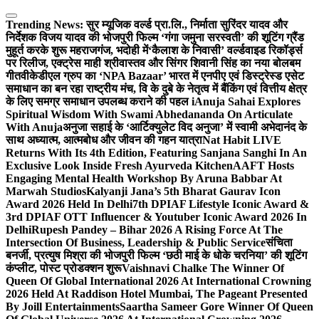
Skip
to
Trending News:
सुर म्यूजिक वर्ल्ड प्रा.लि., निर्माता सुरिंदर यादव और
content
निर्देशक विजय यादव की भोजपुरी फिल्म ‘गंगा जमुना सरस्वती’ की शूटिंग ग्रैंड
मुहूर्त करके शुरू महराजगंज, भदोही में
‘कैलाश के निवासी’ वर्ल्डवाइड रिकॉर्ड्स
पर रिलीज, एक्ट्रेस माही श्रीवास्तव और सिंगर शिवानी सिंह का नया बोलबम
गीत
वीकेडीएल ग्रुप का ‘NPA Bazaar’ भारत में एनपीए एवं डिस्ट्रेस्ड एसेट
समाधान का बन रहा राष्ट्रीय मंच, वि के दुबे के नेतृत्व में बैंकिंग एवं वित्तीय क्षेत्र
के लिए समग्र समाधान उपलब्ध कराने की पहल i
Anuja Sahai Explores
Spiritual Wisdom With Swami Abhedananda On Articulate
With Anuja
अनुजा सहाई के ‘आर्टिक्युलेट विद अनुजा’ में स्वामी अभेदानंद के
साथ अध्यात्म, आत्मबोध और जीवन की गहन यात्रा
Nat Habit LIVE
Returns With Its 4th Edition, Featuring Sanjana Sanghi In An
Exclusive Look Inside Fresh Ayurveda Kitchen
AAFT Hosts
Engaging Mental Health Workshop By Aruna Babbar At
Marwah Studios
Kalyanji Jana’s 5th Bharat Gaurav Icon
Award 2026 Held In Delhi
7th DPIAF Lifestyle Iconic Award &
3rd DPIAF OTT Influencer & Youtuber Iconic Award 2026 In
Delhi
Rupesh Pandey – Bihar 2026 A Rising Force At The
Intersection Of Business, Leadership & Public Service
संचिता
बनर्जी, प्रत्युष मिश्रा की भोजपुरी फिल्म ‘छठी माई के धोके चरनिया’ की शूटिंग
कंप्लीट, पोस्ट प्रोडक्शन शुरू
Vaishnavi Chalke The Winner Of
Queen Of Global International 2026 At International Crowning
2026 Held At Raddison Hotel Mumbai, The Pageant Presented
By Joill Entertainments
Saartha Sameer Gore Winner Of Queen