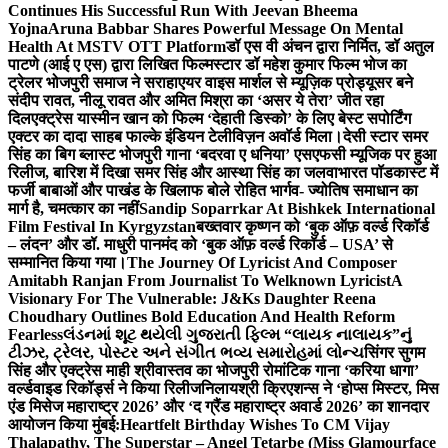
Continues His Successful Run With Jeevan Bheema
Yojna
Aruna Babbar Shares Powerful Message On Mental
Health At MSTV OTT Platform
डॉ एस वी अंचन द्वारा निर्मित, डॉ अतुल
पाटणे (आई ए एस) द्वारा लिखित फिल्मस्टार डॉ महेश कुमार फिल्म भोज का
ट्रेलर भोजपुरी समाज ने सराहा
एयर वाइस मार्शल से म्यूज़िक प्रोड्यूसर बने
संदीप रावत, नीलू रावत और अमित मिश्रा का ‘असर ये तेरा’ जीत रहा
दिल
एक्ट्रेस यास्मीन खान को फिल्म ‘देहाती डिस्को’ के लिए बेस्ट सपोर्टिंग
एक्टर का दादा साहब फाल्के इंडियन टेलीविज़न अवॉर्ड मिला।
देसी स्टार समर
सिंह का बिग ब्लास्ट भोजपुरी गाना ‘बदरवा ए धनिया’ एसएफसी म्यूजिक पर हुआ
रिलीज, बारिश में दिखा समर सिंह और आस्था सिंह का जलवा
भारत पॉडकास्ट में
फर्जी बाबाओं और पाखंड के खिलाफ बोले रोहित भार्गव- ज्योतिष समाधान का
मार्ग है, चमत्कार का नहीं
Sandip Soparrkar At Bishkek International
Film Festival In Kyrgyzstan
बख्तवार कृष्णन को ‘बुक ऑफ़ वर्ल्ड रिकॉर्ड
– लंदन’ और डॉ. माधुरी पानमंद को ‘बुक ऑफ़ वर्ल्ड रिकॉर्ड – USA’ से
सम्मानित किया गया।
The Journey Of Lyricist And Composer
Amitabh Ranjan From Journalist To Welknown Lyricist
A
Visionary For The Vulnerable: J&Ks Daughter Reena
Choudhary Outlines Bold Education And Health Reform
Fearless
લંડનમાં શૂટ થયેલી ગુજરાતી ફિલ્મ “લાયક નાલાયક”નું
ટીઝર, ટ્રેલર, પોસ્ટર અને સંગીત ભવ્ય સમારોહમાં લોન્ચ
सिंगर सुगम
सिंह और एक्ट्रेस माही श्रीवास्तव का भोजपुरी रोमांटिक गाना ‘करिया धागा’
वर्ल्डवाइड रिकॉर्ड्स ने किया रिलीज
निलायश्री क्रिएशन्स ने ‘होप्स मिस्टर, मिस
एंड मिसेज महाराष्ट्र 2026’ और ‘द ग्रैंड महाराष्ट्र अवार्ड 2026’ का शानदार
आयोजन किया मुंबई:
Heartfelt Birthday Wishes To CM Vijay
Thalapathy, The Superstar – Angel Tetarbe (Miss Glamourface