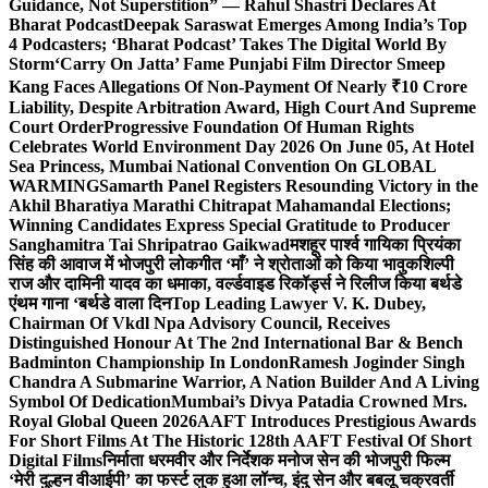
Guidance, Not Superstition” — Rahul Shastri Declares At
Bharat Podcast
Deepak Saraswat Emerges Among India’s Top
4 Podcasters; ‘Bharat Podcast’ Takes The Digital World By
Storm
‘Carry On Jatta’ Fame Punjabi Film Director Smeep
Kang Faces Allegations Of Non-Payment Of Nearly ₹10 Crore
Liability, Despite Arbitration Award, High Court And Supreme
Court Order
Progressive Foundation Of Human Rights
Celebrates World Environment Day 2026 On June 05, At Hotel
Sea Princess, Mumbai National Convention On GLOBAL
WARMING
Samarth Panel Registers Resounding Victory in the
Akhil Bharatiya Marathi Chitrapat Mahamandal Elections;
Winning Candidates Express Special Gratitude to Producer
Sanghamitra Tai Shripatrao Gaikwad
मशहूर पार्श्व गायिका प्रियंका
सिंह की आवाज में भोजपुरी लोकगीत ‘माँ’ ने श्रोताओं को किया भावुक
शिल्पी
राज और दामिनी यादव का धमाका, वर्ल्डवाइड रिकॉर्ड्स ने रिलीज किया बर्थडे
एंथम गाना ‘बर्थडे वाला दिन
Top Leading Lawyer V. K. Dubey,
Chairman Of Vkdl Npa Advisory Council, Receives
Distinguished Honour At The 2nd International Bar & Bench
Badminton Championship In London
Ramesh Joginder Singh
Chandra A Submarine Warrior, A Nation Builder And A Living
Symbol Of Dedication
Mumbai’s Divya Patadia Crowned Mrs.
Royal Global Queen 2026
AAFT Introduces Prestigious Awards
For Short Films At The Historic 128th AAFT Festival Of Short
Digital Films
निर्माता धरमवीर और निर्देशक मनोज सेन की भोजपुरी फिल्म
‘मेरी दुल्हन वीआईपी’ का फर्स्ट लुक हुआ लॉन्च, इंदु सेन और बबलू चक्रवर्ती