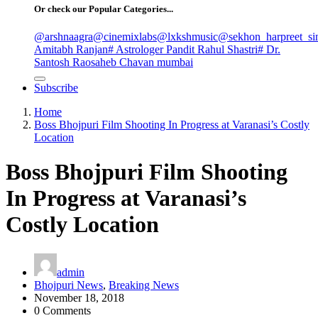
Or check our Popular Categories...
@arshnaagra
@cinemixlabs
@lxkshmusic
@sekhon_harpreet_si
Amitabh Ranjan
# Astrologer Pandit Rahul Shastri
# Dr.
Santosh Raosaheb Chavan mumbai
Subscribe
Home
Boss Bhojpuri Film Shooting In Progress at Varanasi’s Costly
Location
Boss Bhojpuri Film Shooting
In Progress at Varanasi’s
Costly Location
admin
Bhojpuri News
,
Breaking News
November 18, 2018
0 Comments