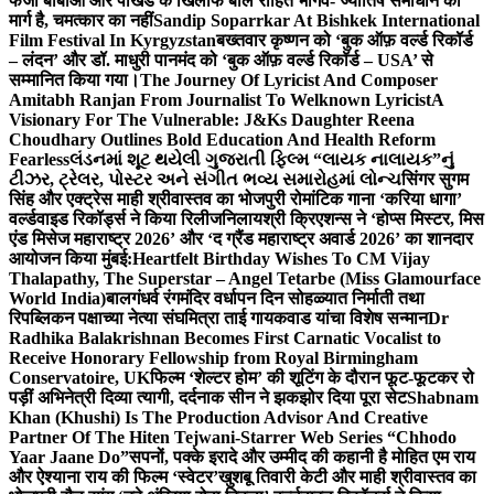
फर्जी बाबाओं और पाखंड के खिलाफ बोले रोहित भार्गव- ज्योतिष समाधान का
मार्ग है, चमत्कार का नहीं
Sandip Soparrkar At Bishkek International
Film Festival In Kyrgyzstan
बख्तवार कृष्णन को ‘बुक ऑफ़ वर्ल्ड रिकॉर्ड
– लंदन’ और डॉ. माधुरी पानमंद को ‘बुक ऑफ़ वर्ल्ड रिकॉर्ड – USA’ से
सम्मानित किया गया।
The Journey Of Lyricist And Composer
Amitabh Ranjan From Journalist To Welknown Lyricist
A
Visionary For The Vulnerable: J&Ks Daughter Reena
Choudhary Outlines Bold Education And Health Reform
Fearless
લંડનમાં શૂટ થયેલી ગુજરાતી ફિલ્મ “લાયક નાલાયક”નું
ટીઝર, ટ્રેલર, પોસ્ટર અને સંગીત ભવ્ય સમારોહમાં લોન્ચ
सिंगर सुगम
सिंह और एक्ट्रेस माही श्रीवास्तव का भोजपुरी रोमांटिक गाना ‘करिया धागा’
वर्ल्डवाइड रिकॉर्ड्स ने किया रिलीज
निलायश्री क्रिएशन्स ने ‘होप्स मिस्टर, मिस
एंड मिसेज महाराष्ट्र 2026’ और ‘द ग्रैंड महाराष्ट्र अवार्ड 2026’ का शानदार
आयोजन किया मुंबई:
Heartfelt Birthday Wishes To CM Vijay
Thalapathy, The Superstar – Angel Tetarbe (Miss Glamourface
World India)
बालगंधर्व रंगमंदिर वर्धापन दिन सोहळ्यात निर्माती तथा
रिपब्लिकन पक्षाच्या नेत्या संघमित्रा ताई गायकवाड यांचा विशेष सन्मान
Dr
Radhika Balakrishnan Becomes First Carnatic Vocalist to
Receive Honorary Fellowship from Royal Birmingham
Conservatoire, UK
फिल्म ‘शेल्टर होम’ की शूटिंग के दौरान फूट-फूटकर रो
पड़ीं अभिनेत्री दिव्या त्यागी, दर्दनाक सीन ने झकझोर दिया पूरा सेट
Shabnam
Khan (Khushi) Is The Production Advisor And Creative
Partner Of The Hiten Tejwani-Starrer Web Series “Chhodo
Yaar Jaane Do”
सपनों, पक्के इरादे और उम्मीद की कहानी है मोहित एम राय
और ऐश्याना राय की फिल्म ‘स्वेटर’
खुशबू तिवारी केटी और माही श्रीवास्तव का