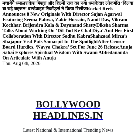
मचायेंगे धमाल
राकेश मिश्रा और शिल्पी राज का नया धमाकेदार लोकगीत ‘दिलवा
बा रुई जइसन’ वर्ल्डवाइड रिकॉर्ड्स ने किया रिलीज
Rocket Reels
Announces 8 New Originals With Director Sajan Agarwal
Featuring Seema Pahwa, Zakir Hussain, Namit Das, Vikram
Kochhar, Brijendra Kala & Dayanand Shetty
Diksha Sharma
Talks About Working On ‘Dil Tod Ke Chal Diya’ And Her First
Collaboration With Director Sadhu Kabra
Shahzaad Mirza’s
Shajapur Visit Puts Samarpit In The Spotlight
After Censor
Board Hurdles, ‘Navya Chakra’ Set For June 26 Release
Anuja
Sahai Explores Spiritual Wisdom With Swami Abhedananda
On Articulate With Anuja
Thu. Aug 6th, 2026
BOLLYWOOD
HEADLINES.IN
Latest National & International Trending News