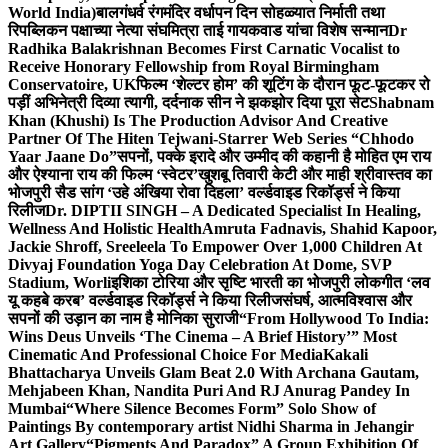
World India)
बालगंधर्व रंगमंदिर वर्धापन दिन सोहळ्यात निर्माती तथा
रिपब्लिकन पक्षाच्या नेत्या संघमित्रा ताई गायकवाड यांचा विशेष सन्मान
Dr
Radhika Balakrishnan Becomes First Carnatic Vocalist to
Receive Honorary Fellowship from Royal Birmingham
Conservatoire, UK
फिल्म ‘शेल्टर होम’ की शूटिंग के दौरान फूट-फूटकर रो
पड़ीं अभिनेत्री दिव्या त्यागी, दर्दनाक सीन ने झकझोर दिया पूरा सेट
Shabnam
Khan (Khushi) Is The Production Advisor And Creative
Partner Of The Hiten Tejwani-Starrer Web Series “Chhodo
Yaar Jaane Do”
सपनों, पक्के इरादे और उम्मीद की कहानी है मोहित एम राय
और ऐश्याना राय की फिल्म ‘स्वेटर’
खुशबू तिवारी केटी और माही श्रीवास्तव का
भोजपुरी सैड सांग ‘उहे अंखिया रोवा दिहला’ वर्ल्डवाइड रिकॉर्ड्स ने किया
रिलीज
Dr. DIPTII SINGH – A Dedicated Specialist In Healing,
Wellness And Holistic Health
Amruta Fadnavis, Shahid Kapoor,
Jackie Shroff, Sreeleela To Empower Over 1,000 Children At
Divyaj Foundation Yoga Day Celebration At Dome, SVP
Stadium, Worli
इशिका टोरिया और सृष्टि भारती का भोजपुरी लोकगीत ‘लव
यू कहबे करब’ वर्ल्डवाइड रिकॉर्ड्स ने किया रिलीज
संघर्ष, आत्मविश्वास और
सपनों की उड़ान का नाम है मोनिका सुराजी
“From Hollywood To India:
Wins Deus Unveils ‘The Cinema – A Brief History’” Most
Cinematic And Professional Choice For Media
Kakali
Bhattacharya Unveils Glam Beat 2.0 With Archana Gautam,
Mehjabeen Khan, Nandita Puri And RJ Anurag Pandey In
Mumbai
“Where Silence Becomes Form” Solo Show of
Paintings By contemporary artist Nidhi Sharma in Jehangir
Art Gallery
“Pigments And Paradox” A Group Exhibition Of