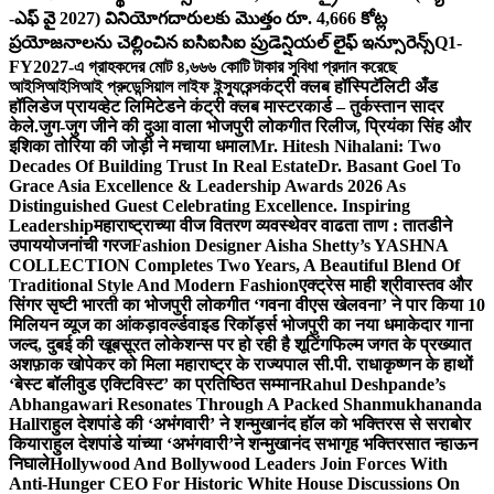
-ఎఫ్ వై 2027) వినియోగదారులకు మొత్తం రూ. 4,666 కోట్ల
ప్రయోజనాలను చెల్లించిన ఐసిఐసిఐ ప్రుడెన్షియల్ లైఫ్ ఇన్సూరెన్స్
Q1-
FY2027-এ গ্রাহকদের মোট ৪,৬৬৬ কোটি টাকার সুবিধা প্রদান করেছে
আইসিআইসিআই প্রুডেন্সিয়াল লাইফ ইন্স্যুরেন্স
कंट्री क्लब हॉस्पिटॅलिटी अँड
हॉलिडेज प्रायव्हेट लिमिटेडने कंट्री क्लब मास्टरकार्ड – तुर्कस्तान सादर
केले.
जुग-जुग जीने की दुआ वाला भोजपुरी लोकगीत रिलीज, प्रियंका सिंह और
इशिका तोरिया की जोड़ी ने मचाया धमाल
Mr. Hitesh Nihalani: Two
Decades Of Building Trust In Real Estate
Dr. Basant Goel To
Grace Asia Excellence & Leadership Awards 2026 As
Distinguished Guest Celebrating Excellence. Inspiring
Leadership
महाराष्ट्राच्या वीज वितरण व्यवस्थेवर वाढता ताण : तातडीने
उपाययोजनांची गरज
Fashion Designer Aisha Shetty’s YASHNA
COLLECTION Completes Two Years, A Beautiful Blend Of
Traditional Style And Modern Fashion
एक्ट्रेस माही श्रीवास्तव और
सिंगर सृष्टी भारती का भोजपुरी लोकगीत ‘गवना वीएस खेलवना’ ने पार किया 10
मिलियन व्यूज का आंकड़ा
वर्ल्डवाइड रिकॉर्ड्स भोजपुरी का नया धमाकेदार गाना
जल्द, दुबई की खूबसूरत लोकेशन्स पर हो रही है शूटिंग
फिल्म जगत के प्रख्यात
अशफ़ाक खोपेकर को मिला महाराष्ट्र के राज्यपाल सी.पी. राधाकृष्णन के हाथों
‘बेस्ट बॉलीवुड एक्टिविस्ट’ का प्रतिष्ठित सम्मान
Rahul Deshpande’s
Abhangawari Resonates Through A Packed Shanmukhananda
Hall
राहुल देशपांडे की ‘अभंगवारी’ ने शन्मुखानंद हॉल को भक्तिरस से सराबोर
किया
राहुल देशपांडे यांच्या ‘अभंगवारी’ने शन्मुखानंद सभागृह भक्तिरसात न्हाऊन
निघाले
Hollywood And Bollywood Leaders Join Forces With
Anti-Hunger CEO For Historic White House Discussions On