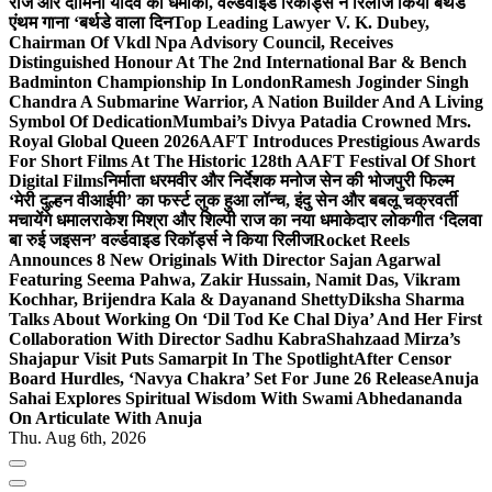
राज और दामिनी यादव का धमाका, वर्ल्डवाइड रिकॉर्ड्स ने रिलीज किया बर्थडे
एंथम गाना ‘बर्थडे वाला दिन
Top Leading Lawyer V. K. Dubey,
Chairman Of Vkdl Npa Advisory Council, Receives
Distinguished Honour At The 2nd International Bar & Bench
Badminton Championship In London
Ramesh Joginder Singh
Chandra A Submarine Warrior, A Nation Builder And A Living
Symbol Of Dedication
Mumbai’s Divya Patadia Crowned Mrs.
Royal Global Queen 2026
AAFT Introduces Prestigious Awards
For Short Films At The Historic 128th AAFT Festival Of Short
Digital Films
निर्माता धरमवीर और निर्देशक मनोज सेन की भोजपुरी फिल्म
‘मेरी दुल्हन वीआईपी’ का फर्स्ट लुक हुआ लॉन्च, इंदु सेन और बबलू चक्रवर्ती
मचायेंगे धमाल
राकेश मिश्रा और शिल्पी राज का नया धमाकेदार लोकगीत ‘दिलवा
बा रुई जइसन’ वर्ल्डवाइड रिकॉर्ड्स ने किया रिलीज
Rocket Reels
Announces 8 New Originals With Director Sajan Agarwal
Featuring Seema Pahwa, Zakir Hussain, Namit Das, Vikram
Kochhar, Brijendra Kala & Dayanand Shetty
Diksha Sharma
Talks About Working On ‘Dil Tod Ke Chal Diya’ And Her First
Collaboration With Director Sadhu Kabra
Shahzaad Mirza’s
Shajapur Visit Puts Samarpit In The Spotlight
After Censor
Board Hurdles, ‘Navya Chakra’ Set For June 26 Release
Anuja
Sahai Explores Spiritual Wisdom With Swami Abhedananda
On Articulate With Anuja
Thu. Aug 6th, 2026