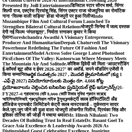
Of Global Universe 2026 At International Crowning 2026
Presented By Joill Entertainments
डिजिटल स्टार सौरभ शर्मा, सिंगर
शिल्पी राज, एक्ट्रेस प्रियांशु सिंह, सिंगर एक्टर राजा भोजपुरिया का रोमांटिक
गाना ‘सिल्क वाली सड़िया’ होडा भोजपुरी पर हुआ रिलीज
Indo
Mozambique Film And Cultural Forum Launched To
Strengthen Bilateral Cultural Relations
भोजपुरी सिनेमा में जल्द दस्तक
देगी नई फिल्म ‘मंगलसूत्र’, निर्माता रत्नाकर कुमार ने किया
ऐलान
Sureshchandra Awasthi A Visionary Entrepreneur,
Producer And Humanitarian
Deepak Chaturvedi The Visionary
Powerhouse Redefining The Future Of Fashion And
Entertainment
Model Actress Sofee George Latest Photoshoot
Pics
Echoes Of The Valley: Kastoorwan Where Memory Meets
The Mountain Air And Solitude.
कौशिक द्विवेदी को मिला ‘आउटस्टैंडिंग
ई-कॉमर्स शूट ऑफ द ईयर 2026-2027’ का अवॉर्ड, सपने मॉडलिंग एजेंसी ने
किया सम्मानित
ఆర్థిక సంవత్సరం 2027 , మొదటి త్రైమాసికంలో (క్యు 1
-ఎఫ్ వై 2027) వినియోగదారులకు మొత్తం రూ. 4,666 కోట్ల
ప్రయోజనాలను చెల్లించిన ఐసిఐసిఐ ప్రుడెన్షియల్ లైఫ్ ఇన్సూరెన్స్
Q1-
FY2027-এ গ্রাহকদের মোট ৪,৬৬৬ কোটি টাকার সুবিধা প্রদান করেছে
আইসিআইসিআই প্রুডেন্সিয়াল লাইফ ইন্স্যুরেন্স
कंट्री क्लब हॉस्पिटॅलिटी अँड
हॉलिडेज प्रायव्हेट लिमिटेडने कंट्री क्लब मास्टरकार्ड – तुर्कस्तान सादर
केले.
जुग-जुग जीने की दुआ वाला भोजपुरी लोकगीत रिलीज, प्रियंका सिंह और
इशिका तोरिया की जोड़ी ने मचाया धमाल
Mr. Hitesh Nihalani: Two
Decades Of Building Trust In Real Estate
Dr. Basant Goel To
Grace Asia Excellence & Leadership Awards 2026 As
Distinguished Guest Celebrating Excellence. Inspiring