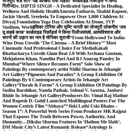
भोजपुरी सैड सांग ‘उहे अंखिया रोवा दिहला’ वर्ल्डवाइड रिकॉर्ड्स ने किया
रिलीज
Dr. DIPTII SINGH – A Dedicated Specialist In Healing,
Wellness And Holistic Health
Amruta Fadnavis, Shahid Kapoor,
Jackie Shroff, Sreeleela To Empower Over 1,000 Children At
Divyaj Foundation Yoga Day Celebration At Dome, SVP
Stadium, Worli
इशिका टोरिया और सृष्टि भारती का भोजपुरी लोकगीत ‘लव
यू कहबे करब’ वर्ल्डवाइड रिकॉर्ड्स ने किया रिलीज
संघर्ष, आत्मविश्वास और
सपनों की उड़ान का नाम है मोनिका सुराजी
“From Hollywood To India:
Wins Deus Unveils ‘The Cinema – A Brief History’” Most
Cinematic And Professional Choice For Media
Kakali
Bhattacharya Unveils Glam Beat 2.0 With Archana Gautam,
Mehjabeen Khan, Nandita Puri And RJ Anurag Pandey In
Mumbai
“Where Silence Becomes Form” Solo Show of
Paintings By contemporary artist Nidhi Sharma in Jehangir
Art Gallery
“Pigments And Paradox” A Group Exhibition Of
Paintings By 6 Contemporary Artists In Jehangir Art
Gallery
“Florals & Forms” A Group Exhibition Of Paintings By
Sudha Barshikar, Nanda Pathak, Sohnal V. Saxena, Janhavi
Bhide In Jehangir Art Gallery
Producers Dr. Vimal Raj Mathur
And Rupesh D. Gohil Launched Multilingual Posters For The
Women-Centric Film “Abhaya”
“Jiski Lathi Uski Bhains –
Season 1”: A Powerful Web Series From Producer MK Rajput
That Exposes The Truth Between Power, Authority, And
Humanity…
Diksha Sharma Features In ‘Hathon Me Hath’,
DM Music City’s Latest Romantic Release
“Astrology Is