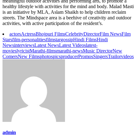
meaningful outdoor activities and performing arts, to promote a
healthy lifestyle with activities for the mind and body. Malad Masti
is an initiative by MLA, Aslam Shaikh to help children reclaim
streets. The Mindspace area is a beehive of creativity and outdoor
activities, with active participation of the resident’s.
actors
Actress
Bhojpuri Films
Celebrity
Director
Film News
Film
Stars
film-personalities
filmstar
gossip
Hindi Films
Hindi
News
interviews
Latest News
Latest Videos
latest-
movies
lyricist
Marathi-films
marathi-news
Music Director
New
Comers
New Films
photos
pics
producer
Promos
Singers
Trailor
videos
admin