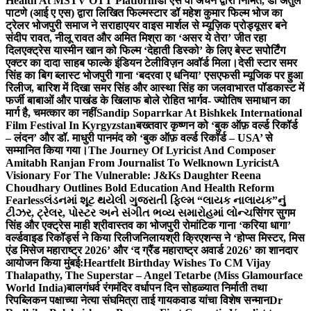
Health At MSTV OTT Platform
डॉ एस वी अंचन द्वारा निर्मित, डॉ अतुल
पाटणे (आई ए एस) द्वारा लिखित फिल्मस्टार डॉ महेश कुमार फिल्म भोज का
ट्रेलर भोजपुरी समाज ने सराहा
एयर वाइस मार्शल से म्यूज़िक प्रोड्यूसर बने
संदीप रावत, नीलू रावत और अमित मिश्रा का ‘असर ये तेरा’ जीत रहा
दिल
एक्ट्रेस यास्मीन खान को फिल्म ‘देहाती डिस्को’ के लिए बेस्ट सपोर्टिंग
एक्टर का दादा साहब फाल्के इंडियन टेलीविज़न अवॉर्ड मिला।
देसी स्टार समर
सिंह का बिग ब्लास्ट भोजपुरी गाना ‘बदरवा ए धनिया’ एसएफसी म्यूजिक पर हुआ
रिलीज, बारिश में दिखा समर सिंह और आस्था सिंह का जलवा
भारत पॉडकास्ट में
फर्जी बाबाओं और पाखंड के खिलाफ बोले रोहित भार्गव- ज्योतिष समाधान का
मार्ग है, चमत्कार का नहीं
Sandip Soparrkar At Bishkek International
Film Festival In Kyrgyzstan
बख्तवार कृष्णन को ‘बुक ऑफ़ वर्ल्ड रिकॉर्ड
– लंदन’ और डॉ. माधुरी पानमंद को ‘बुक ऑफ़ वर्ल्ड रिकॉर्ड – USA’ से
सम्मानित किया गया।
The Journey Of Lyricist And Composer
Amitabh Ranjan From Journalist To Welknown Lyricist
A
Visionary For The Vulnerable: J&Ks Daughter Reena
Choudhary Outlines Bold Education And Health Reform
Fearless
લંડનમાં શૂટ થયેલી ગુજરાતી ફિલ્મ “લાયક નાલાયક”નું
ટીઝર, ટ્રેલર, પોસ્ટર અને સંગીત ભવ્ય સમારોહમાં લોન્ચ
सिंगर सुगम
सिंह और एक्ट्रेस माही श्रीवास्तव का भोजपुरी रोमांटिक गाना ‘करिया धागा’
वर्ल्डवाइड रिकॉर्ड्स ने किया रिलीज
निलायश्री क्रिएशन्स ने ‘होप्स मिस्टर, मिस
एंड मिसेज महाराष्ट्र 2026’ और ‘द ग्रैंड महाराष्ट्र अवार्ड 2026’ का शानदार
आयोजन किया मुंबई:
Heartfelt Birthday Wishes To CM Vijay
Thalapathy, The Superstar – Angel Tetarbe (Miss Glamourface
World India)
बालगंधर्व रंगमंदिर वर्धापन दिन सोहळ्यात निर्माती तथा
रिपब्लिकन पक्षाच्या नेत्या संघमित्रा ताई गायकवाड यांचा विशेष सन्मान
Dr