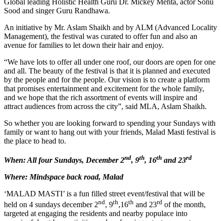
Global leading Holistic Health Guru Dr. Mickey Mehta, actor Sonu
Sood and singer Guru Randhawa.
An initiative by Mr. Aslam Shaikh and by ALM (Advanced Locality
Management), the festival was curated to offer fun and also an
avenue for families to let down their hair and enjoy.
“We have lots to offer all under one roof, our doors are open for one
and all. The beauty of the festival is that it is planned and executed
by the people and for the people. Our vision is to create a platform
that promises entertainment and excitement for the whole family,
and we hope that the rich assortment of events will inspire and
attract audiences from across the city”, said MLA, Aslam Shaikh.
So whether you are looking forward to spending your Sundays with
family or want to hang out with your friends, Malad Masti festival is
the place to head to.
nd
th
th
rd
When: All four Sundays, December 2
, 9
, 16
and 23
Where: Mindspace back road, Malad
‘MALAD MASTI’ is a fun filled street event/festival that will be
nd
th
th
rd
held on 4 sundays december 2
, 9
,16
and 23
of the month,
targeted at engaging the residents and nearby populace into