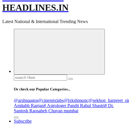
HEADLINES.IN
Latest National & International Trending News
Search
for:
Or check our Popular Categories...
@arshnaagra
@cinemixlabs
@lxkshmusic
@sekhon_harpreet_si
Amitabh Ranjan
# Astrologer Pandit Rahul Shastri
# Dr.
Santosh Raosaheb Chavan mumbai
Subscribe