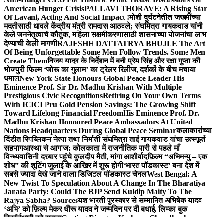
American Hunger Crisis
PALLAVI THORAVE: A Rising Star
Of Lavani, Acting And Social Impact !
मोशी दुर्घटनेतील जखमींच्या
मदतीसाठी धावले केंद्रीय मंत्री रामदास आठवले; संघमित्रा गायकवाड यांनी
केले जननेतृत्वाचे कौतुक, महिला सक्षमीकरणासाठी शासनाच्या योजनांचा लाभ
देण्याची केली मागणी
RAJESHH DATTATRYA BHUJLE The Art
Of Being Unforgettable Some Men Follow Trends. Some Men
Create Them
विजय यादव के निर्देशन में बनी प्रेम सिंह और रक्षा गुप्ता की
भोजपुरी फिल्म ‘जोरू का गुलाम’ का ट्रेलर रिलीज, दर्शकों के बीच मचाया
धमाल
New York State Honours Global Peace Leader His
Eminence Prof. Sir Dr. Madhu Krishan With Multiple
Prestigious Civic Recognitions
Retiring On Your Own Terms
With ICICI Pru Gold Pension Savings: The Growing Shift
Toward Lifelong Financial Freedom
His Eminence Prof. Dr.
Madhu Krishan Honoured Peace Ambassadors At United
Nations Headquarters During Global Peace Seminar
कलाकारांच्या
दिंडीत रिपब्लिकन नेत्या तथा निर्माती संघमित्रा ताई गायकवाड यांचा उत्स्फूर्त
सहभाग
आस्था से आगाज: कोलकाता में राजनीतिक पारी से पहले माँ
विन्ध्यवासिनी दरबार पहुंचे कुलदीप मैती, मांगा आशीर्वाद
फ़िल्म “अभिमन्यु – एक
शोध” की शूटिंग जुलाई के आखिर में शुरू होगी
‘भारत पॉडकास्ट’ बना देश में
सबसे ज्यादा देखे जाने वाला डिजिटल पॉडकास्ट चैनल
West Bengal: A
New Twist To Speculation About A Change In The Bharatiya
Janata Party: Could The BJP Send Kuldip Maity To The
Rajya Sabha? Sources
यश भारती पुरस्कार से सम्मानित अभिषेक यादव
‘अभि’ को फ़िल्म मेकर धीरू यादव ने जन्मदिन पर दी बधाई, लिम्का बुक