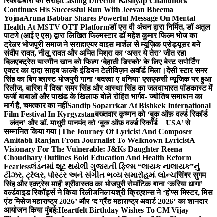
रिकॉर्डधारी को सराहा
Casting Director Kashyap Chandhock
Continues His Successful Run With Jeevan Bheema
Yojna
Aruna Babbar Shares Powerful Message On Mental
Health At MSTV OTT Platform
डॉ एस वी अंचन द्वारा निर्मित, डॉ अतुल
पाटणे (आई ए एस) द्वारा लिखित फिल्मस्टार डॉ महेश कुमार फिल्म भोज का
ट्रेलर भोजपुरी समाज ने सराहा
एयर वाइस मार्शल से म्यूज़िक प्रोड्यूसर बने
संदीप रावत, नीलू रावत और अमित मिश्रा का ‘असर ये तेरा’ जीत रहा
दिल
एक्ट्रेस यास्मीन खान को फिल्म ‘देहाती डिस्को’ के लिए बेस्ट सपोर्टिंग
एक्टर का दादा साहब फाल्के इंडियन टेलीविज़न अवॉर्ड मिला।
देसी स्टार समर
सिंह का बिग ब्लास्ट भोजपुरी गाना ‘बदरवा ए धनिया’ एसएफसी म्यूजिक पर हुआ
रिलीज, बारिश में दिखा समर सिंह और आस्था सिंह का जलवा
भारत पॉडकास्ट में
फर्जी बाबाओं और पाखंड के खिलाफ बोले रोहित भार्गव- ज्योतिष समाधान का
मार्ग है, चमत्कार का नहीं
Sandip Soparrkar At Bishkek International
Film Festival In Kyrgyzstan
बख्तवार कृष्णन को ‘बुक ऑफ़ वर्ल्ड रिकॉर्ड
– लंदन’ और डॉ. माधुरी पानमंद को ‘बुक ऑफ़ वर्ल्ड रिकॉर्ड – USA’ से
सम्मानित किया गया।
The Journey Of Lyricist And Composer
Amitabh Ranjan From Journalist To Welknown Lyricist
A
Visionary For The Vulnerable: J&Ks Daughter Reena
Choudhary Outlines Bold Education And Health Reform
Fearless
લંડનમાં શૂટ થયેલી ગુજરાતી ફિલ્મ “લાયક નાલાયક”નું
ટીઝર, ટ્રેલર, પોસ્ટર અને સંગીત ભવ્ય સમારોહમાં લોન્ચ
सिंगर सुगम
सिंह और एक्ट्रेस माही श्रीवास्तव का भोजपुरी रोमांटिक गाना ‘करिया धागा’
वर्ल्डवाइड रिकॉर्ड्स ने किया रिलीज
निलायश्री क्रिएशन्स ने ‘होप्स मिस्टर, मिस
एंड मिसेज महाराष्ट्र 2026’ और ‘द ग्रैंड महाराष्ट्र अवार्ड 2026’ का शानदार
आयोजन किया मुंबई:
Heartfelt Birthday Wishes To CM Vijay