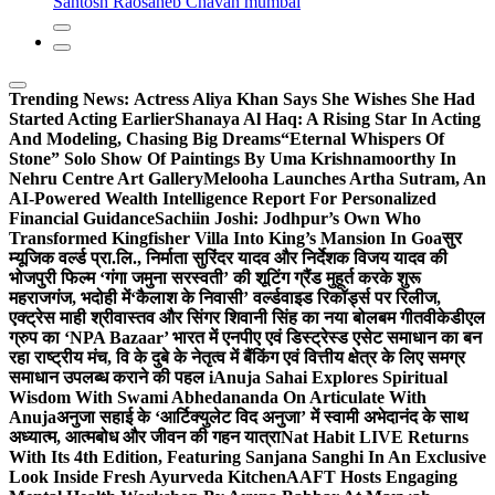
Santosh Raosaheb Chavan mumbai
Trending News:
Actress Aliya Khan Says She Wishes She Had
Started Acting Earlier
Shanaya Al Haq: A Rising Star In Acting
And Modeling, Chasing Big Dreams
“Eternal Whispers Of
Stone” Solo Show Of Paintings By Uma Krishnamoorthy In
Nehru Centre Art Gallery
Melooha Launches Artha Sutram, An
AI-Powered Wealth Intelligence Report For Personalized
Financial Guidance
Sachiin Joshi: Jodhpur’s Own Who
Transformed Kingfisher Villa Into King’s Mansion In Goa
सुर
म्यूजिक वर्ल्ड प्रा.लि., निर्माता सुरिंदर यादव और निर्देशक विजय यादव की
भोजपुरी फिल्म ‘गंगा जमुना सरस्वती’ की शूटिंग ग्रैंड मुहूर्त करके शुरू
महराजगंज, भदोही में
‘कैलाश के निवासी’ वर्ल्डवाइड रिकॉर्ड्स पर रिलीज,
एक्ट्रेस माही श्रीवास्तव और सिंगर शिवानी सिंह का नया बोलबम गीत
वीकेडीएल
ग्रुप का ‘NPA Bazaar’ भारत में एनपीए एवं डिस्ट्रेस्ड एसेट समाधान का बन
रहा राष्ट्रीय मंच, वि के दुबे के नेतृत्व में बैंकिंग एवं वित्तीय क्षेत्र के लिए समग्र
समाधान उपलब्ध कराने की पहल i
Anuja Sahai Explores Spiritual
Wisdom With Swami Abhedananda On Articulate With
Anuja
अनुजा सहाई के ‘आर्टिक्युलेट विद अनुजा’ में स्वामी अभेदानंद के साथ
अध्यात्म, आत्मबोध और जीवन की गहन यात्रा
Nat Habit LIVE Returns
With Its 4th Edition, Featuring Sanjana Sanghi In An Exclusive
Look Inside Fresh Ayurveda Kitchen
AAFT Hosts Engaging