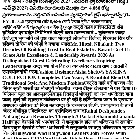
किया सम्मानित
ఆర్థిక సంవత్సరం 2027 , మొదటి త్రైమాసికంలో (క్యు 1
-ఎఫ్ వై 2027) వినియోగదారులకు మొత్తం రూ. 4,666 కోట్ల
ప్రయోజనాలను చెల్లించిన ఐసిఐసిఐ ప్రుడెన్షియల్ లైఫ్ ఇన్సూరెన్స్
Q1-
FY2027-এ গ্রাহকদের মোট ৪,৬৬৬ কোটি টাকার সুবিধা প্রদান করেছে
আইসিআইসিআই প্রুডেন্সিয়াল লাইফ ইন্স্যুরেন্স
कंट्री क्लब हॉस्पिटॅलिटी अँड
हॉलिडेज प्रायव्हेट लिमिटेडने कंट्री क्लब मास्टरकार्ड – तुर्कस्तान सादर
केले.
जुग-जुग जीने की दुआ वाला भोजपुरी लोकगीत रिलीज, प्रियंका सिंह और
इशिका तोरिया की जोड़ी ने मचाया धमाल
Mr. Hitesh Nihalani: Two
Decades Of Building Trust In Real Estate
Dr. Basant Goel To
Grace Asia Excellence & Leadership Awards 2026 As
Distinguished Guest Celebrating Excellence. Inspiring
Leadership
महाराष्ट्राच्या वीज वितरण व्यवस्थेवर वाढता ताण : तातडीने
उपाययोजनांची गरज
Fashion Designer Aisha Shetty’s YASHNA
COLLECTION Completes Two Years, A Beautiful Blend Of
Traditional Style And Modern Fashion
एक्ट्रेस माही श्रीवास्तव और
सिंगर सृष्टी भारती का भोजपुरी लोकगीत ‘गवना वीएस खेलवना’ ने पार किया 10
मिलियन व्यूज का आंकड़ा
वर्ल्डवाइड रिकॉर्ड्स भोजपुरी का नया धमाकेदार गाना
जल्द, दुबई की खूबसूरत लोकेशन्स पर हो रही है शूटिंग
फिल्म जगत के प्रख्यात
अशफ़ाक खोपेकर को मिला महाराष्ट्र के राज्यपाल सी.पी. राधाकृष्णन के हाथों
‘बेस्ट बॉलीवुड एक्टिविस्ट’ का प्रतिष्ठित सम्मान
Rahul Deshpande’s
Abhangawari Resonates Through A Packed Shanmukhananda
Hall
राहुल देशपांडे की ‘अभंगवारी’ ने शन्मुखानंद हॉल को भक्तिरस से सराबोर
किया
राहुल देशपांडे यांच्या ‘अभंगवारी’ने शन्मुखानंद सभागृह भक्तिरसात न्हाऊन
निघाले
Hollywood And Bollywood Leaders Join Forces With
Anti-Hunger CEO For Historic White House Discussions On