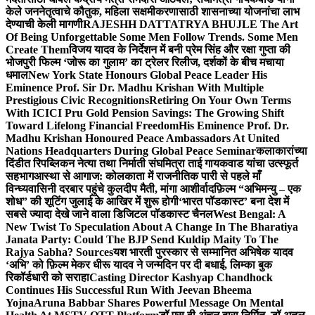
केले जननेतृत्वाचे कौतुक, महिला सक्षमीकरणासाठी शासनाच्या योजनांचा लाभ
देण्याची केली मागणी
RAJESHH DATTATRYA BHUJLE The Art
Of Being Unforgettable Some Men Follow Trends. Some Men
Create Them
विजय यादव के निर्देशन में बनी प्रेम सिंह और रक्षा गुप्ता की
भोजपुरी फिल्म ‘जोरू का गुलाम’ का ट्रेलर रिलीज, दर्शकों के बीच मचाया
धमाल
New York State Honours Global Peace Leader His
Eminence Prof. Sir Dr. Madhu Krishan With Multiple
Prestigious Civic Recognitions
Retiring On Your Own Terms
With ICICI Pru Gold Pension Savings: The Growing Shift
Toward Lifelong Financial Freedom
His Eminence Prof. Dr.
Madhu Krishan Honoured Peace Ambassadors At United
Nations Headquarters During Global Peace Seminar
कलाकारांच्या
दिंडीत रिपब्लिकन नेत्या तथा निर्माती संघमित्रा ताई गायकवाड यांचा उत्स्फूर्त
सहभाग
आस्था से आगाज: कोलकाता में राजनीतिक पारी से पहले माँ
विन्ध्यवासिनी दरबार पहुंचे कुलदीप मैती, मांगा आशीर्वाद
फ़िल्म “अभिमन्यु – एक
शोध” की शूटिंग जुलाई के आखिर में शुरू होगी
‘भारत पॉडकास्ट’ बना देश में
सबसे ज्यादा देखे जाने वाला डिजिटल पॉडकास्ट चैनल
West Bengal: A
New Twist To Speculation About A Change In The Bharatiya
Janata Party: Could The BJP Send Kuldip Maity To The
Rajya Sabha? Sources
यश भारती पुरस्कार से सम्मानित अभिषेक यादव
‘अभि’ को फ़िल्म मेकर धीरू यादव ने जन्मदिन पर दी बधाई, लिम्का बुक
रिकॉर्डधारी को सराहा
Casting Director Kashyap Chandhock
Continues His Successful Run With Jeevan Bheema
Yojna
Aruna Babbar Shares Powerful Message On Mental