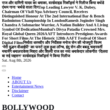
राज और दामिनी यादव का धमाका, वर्ल्डवाइड रिकॉर्ड्स ने रिलीज किया बर्थडे
एंथम गाना ‘बर्थडे वाला दिन
Top Leading Lawyer V. K. Dubey,
Chairman Of Vkdl Npa Advisory Council, Receives
Distinguished Honour At The 2nd International Bar & Bench
Badminton Championship In London
Ramesh Joginder Singh
Chandra A Submarine Warrior, A Nation Builder And A Living
Symbol Of Dedication
Mumbai’s Divya Patadia Crowned Mrs.
Royal Global Queen 2026
AAFT Introduces Prestigious Awards
For Short Films At The Historic 128th AAFT Festival Of Short
Digital Films
निर्माता धरमवीर और निर्देशक मनोज सेन की भोजपुरी फिल्म
‘मेरी दुल्हन वीआईपी’ का फर्स्ट लुक हुआ लॉन्च, इंदु सेन और बबलू चक्रवर्ती
मचायेंगे धमाल
राकेश मिश्रा और शिल्पी राज का नया धमाकेदार लोकगीत ‘दिलवा
बा रुई जइसन’ वर्ल्डवाइड रिकॉर्ड्स ने किया रिलीज
Sat. Aug 8th, 2026
Home
ABOUT Us
Entertainment News
Disclaimer
Contact
BOLLYWOOD