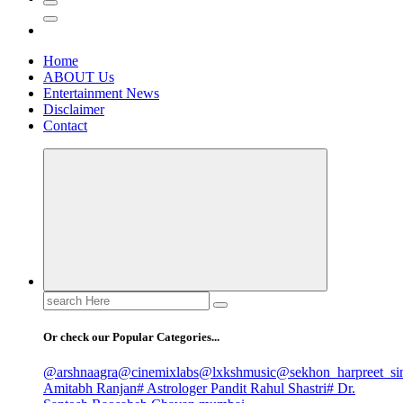
Home
ABOUT Us
Entertainment News
Disclaimer
Contact
Search
for:
Or check our Popular Categories...
@arshnaagra
@cinemixlabs
@lxkshmusic
@sekhon_harpreet_si
Amitabh Ranjan
# Astrologer Pandit Rahul Shastri
# Dr.