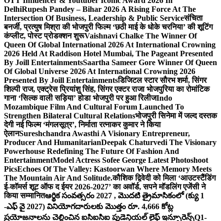
OTT Influencer & Youtuber Iconic Award 2026 In
Delhi
Rupesh Pandey – Bihar 2026 A Rising Force At The
Intersection Of Business, Leadership & Public Service
संचिता
बनर्जी, प्रत्युष मिश्रा की भोजपुरी फिल्म ‘छठी माई के धोके चरनिया’ की शूटिंग
कंप्लीट, पोस्ट प्रोडक्शन शुरू
Vaishnavi Chalke The Winner Of
Queen Of Global International 2026 At International Crowning
2026 Held At Raddison Hotel Mumbai, The Pageant Presented
By Joill Entertainments
Saartha Sameer Gore Winner Of Queen
Of Global Universe 2026 At International Crowning 2026
Presented By Joill Entertainments
डिजिटल स्टार सौरभ शर्मा, सिंगर
शिल्पी राज, एक्ट्रेस प्रियांशु सिंह, सिंगर एक्टर राजा भोजपुरिया का रोमांटिक
गाना ‘सिल्क वाली सड़िया’ होडा भोजपुरी पर हुआ रिलीज
Indo
Mozambique Film And Cultural Forum Launched To
Strengthen Bilateral Cultural Relations
भोजपुरी सिनेमा में जल्द दस्तक
देगी नई फिल्म ‘मंगलसूत्र’, निर्माता रत्नाकर कुमार ने किया
ऐलान
Sureshchandra Awasthi A Visionary Entrepreneur,
Producer And Humanitarian
Deepak Chaturvedi The Visionary
Powerhouse Redefining The Future Of Fashion And
Entertainment
Model Actress Sofee George Latest Photoshoot
Pics
Echoes Of The Valley: Kastoorwan Where Memory Meets
The Mountain Air And Solitude.
कौशिक द्विवेदी को मिला ‘आउटस्टैंडिंग
ई-कॉमर्स शूट ऑफ द ईयर 2026-2027’ का अवॉर्ड, सपने मॉडलिंग एजेंसी ने
किया सम्मानित
ఆర్థిక సంవత్సరం 2027 , మొదటి త్రైమాసికంలో (క్యు 1
-ఎఫ్ వై 2027) వినియోగదారులకు మొత్తం రూ. 4,666 కోట్ల
ప్రయోజనాలను చెల్లించిన ఐసిఐసిఐ ప్రుడెన్షియల్ లైఫ్ ఇన్సూరెన్స్
Q1-