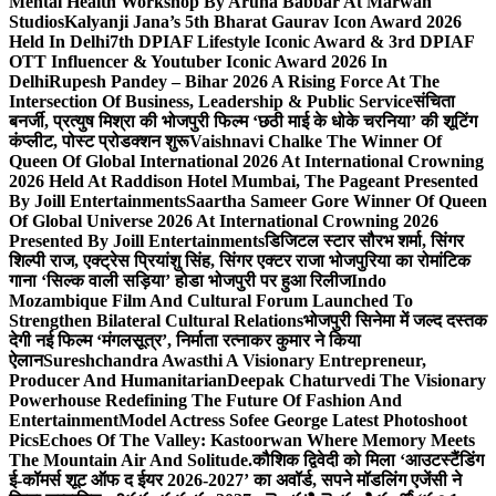
Mental Health Workshop By Aruna Babbar At Marwah
Studios
Kalyanji Jana’s 5th Bharat Gaurav Icon Award 2026
Held In Delhi
7th DPIAF Lifestyle Iconic Award & 3rd DPIAF
OTT Influencer & Youtuber Iconic Award 2026 In
Delhi
Rupesh Pandey – Bihar 2026 A Rising Force At The
Intersection Of Business, Leadership & Public Service
संचिता
बनर्जी, प्रत्युष मिश्रा की भोजपुरी फिल्म ‘छठी माई के धोके चरनिया’ की शूटिंग
कंप्लीट, पोस्ट प्रोडक्शन शुरू
Vaishnavi Chalke The Winner Of
Queen Of Global International 2026 At International Crowning
2026 Held At Raddison Hotel Mumbai, The Pageant Presented
By Joill Entertainments
Saartha Sameer Gore Winner Of Queen
Of Global Universe 2026 At International Crowning 2026
Presented By Joill Entertainments
डिजिटल स्टार सौरभ शर्मा, सिंगर
शिल्पी राज, एक्ट्रेस प्रियांशु सिंह, सिंगर एक्टर राजा भोजपुरिया का रोमांटिक
गाना ‘सिल्क वाली सड़िया’ होडा भोजपुरी पर हुआ रिलीज
Indo
Mozambique Film And Cultural Forum Launched To
Strengthen Bilateral Cultural Relations
भोजपुरी सिनेमा में जल्द दस्तक
देगी नई फिल्म ‘मंगलसूत्र’, निर्माता रत्नाकर कुमार ने किया
ऐलान
Sureshchandra Awasthi A Visionary Entrepreneur,
Producer And Humanitarian
Deepak Chaturvedi The Visionary
Powerhouse Redefining The Future Of Fashion And
Entertainment
Model Actress Sofee George Latest Photoshoot
Pics
Echoes Of The Valley: Kastoorwan Where Memory Meets
The Mountain Air And Solitude.
कौशिक द्विवेदी को मिला ‘आउटस्टैंडिंग
ई-कॉमर्स शूट ऑफ द ईयर 2026-2027’ का अवॉर्ड, सपने मॉडलिंग एजेंसी ने