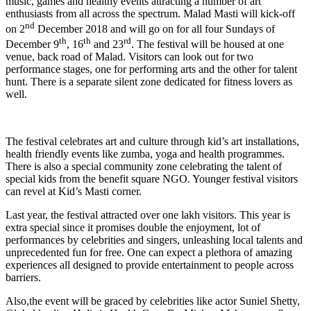
music, games and healthy events attracting a number of art
enthusiasts from all across the spectrum. Malad Masti will kick-off
nd
on 2
December 2018 and will go on for all four Sundays of
th
th
rd
December 9
, 16
and 23
. The festival will be housed at one
venue, back road of Malad. Visitors can look out for two
performance stages, one for performing arts and the other for talent
hunt. There is a separate silent zone dedicated for fitness lovers as
well.
The festival celebrates art and culture through kid’s art installations,
health friendly events like zumba, yoga and health programmes.
There is also a special community zone celebrating the talent of
special kids from the benefit square NGO. Younger festival visitors
can revel at Kid’s Masti corner.
Last year, the festival attracted over one lakh visitors. This year is
extra special since it promises double the enjoyment, lot of
performances by celebrities and singers, unleashing local talents and
unprecedented fun for free. One can expect a plethora of amazing
experiences all designed to provide entertainment to people across
barriers.
Also,the event will be graced by celebrities like actor Suniel Shetty,