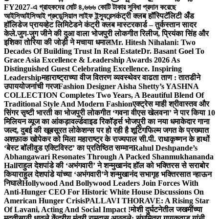
FY2027-এ গ্রাহকদের মোট ৪,৬৬৬ কোটি টাকার সুবিধা প্রদান করেছে
আইসিআইসিআই প্রুডেন্সিয়াল লাইফ ইন্স্যুরেন্স
कंट्री क्लब हॉस्पिटॅलिटी अँड
हॉलिडेज प्रायव्हेट लिमिटेडने कंट्री क्लब मास्टरकार्ड – तुर्कस्तान सादर
केले.
जुग-जुग जीने की दुआ वाला भोजपुरी लोकगीत रिलीज, प्रियंका सिंह और
इशिका तोरिया की जोड़ी ने मचाया धमाल
Mr. Hitesh Nihalani: Two
Decades Of Building Trust In Real Estate
Dr. Basant Goel To
Grace Asia Excellence & Leadership Awards 2026 As
Distinguished Guest Celebrating Excellence. Inspiring
Leadership
महाराष्ट्राच्या वीज वितरण व्यवस्थेवर वाढता ताण : तातडीने
उपाययोजनांची गरज
Fashion Designer Aisha Shetty’s YASHNA
COLLECTION Completes Two Years, A Beautiful Blend Of
Traditional Style And Modern Fashion
एक्ट्रेस माही श्रीवास्तव और
सिंगर सृष्टी भारती का भोजपुरी लोकगीत ‘गवना वीएस खेलवना’ ने पार किया 10
मिलियन व्यूज का आंकड़ा
वर्ल्डवाइड रिकॉर्ड्स भोजपुरी का नया धमाकेदार गाना
जल्द, दुबई की खूबसूरत लोकेशन्स पर हो रही है शूटिंग
फिल्म जगत के प्रख्यात
अशफ़ाक खोपेकर को मिला महाराष्ट्र के राज्यपाल सी.पी. राधाकृष्णन के हाथों
‘बेस्ट बॉलीवुड एक्टिविस्ट’ का प्रतिष्ठित सम्मान
Rahul Deshpande’s
Abhangawari Resonates Through A Packed Shanmukhananda
Hall
राहुल देशपांडे की ‘अभंगवारी’ ने शन्मुखानंद हॉल को भक्तिरस से सराबोर
किया
राहुल देशपांडे यांच्या ‘अभंगवारी’ने शन्मुखानंद सभागृह भक्तिरसात न्हाऊन
निघाले
Hollywood And Bollywood Leaders Join Forces With
Anti-Hunger CEO For Historic White House Discussions On
American Hunger Crisis
PALLAVI THORAVE: A Rising Star
Of Lavani, Acting And Social Impact !
मोशी दुर्घटनेतील जखमींच्या
मदतीसाठी धावले केंद्रीय मंत्री रामदास आठवले; संघमित्रा गायकवाड यांनी