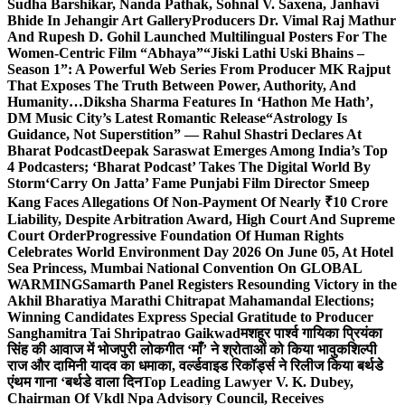
Sudha Barshikar, Nanda Pathak, Sohnal V. Saxena, Janhavi
Bhide In Jehangir Art Gallery
Producers Dr. Vimal Raj Mathur
And Rupesh D. Gohil Launched Multilingual Posters For The
Women-Centric Film “Abhaya”
“Jiski Lathi Uski Bhains –
Season 1”: A Powerful Web Series From Producer MK Rajput
That Exposes The Truth Between Power, Authority, And
Humanity…
Diksha Sharma Features In ‘Hathon Me Hath’,
DM Music City’s Latest Romantic Release
“Astrology Is
Guidance, Not Superstition” — Rahul Shastri Declares At
Bharat Podcast
Deepak Saraswat Emerges Among India’s Top
4 Podcasters; ‘Bharat Podcast’ Takes The Digital World By
Storm
‘Carry On Jatta’ Fame Punjabi Film Director Smeep
Kang Faces Allegations Of Non-Payment Of Nearly ₹10 Crore
Liability, Despite Arbitration Award, High Court And Supreme
Court Order
Progressive Foundation Of Human Rights
Celebrates World Environment Day 2026 On June 05, At Hotel
Sea Princess, Mumbai National Convention On GLOBAL
WARMING
Samarth Panel Registers Resounding Victory in the
Akhil Bharatiya Marathi Chitrapat Mahamandal Elections;
Winning Candidates Express Special Gratitude to Producer
Sanghamitra Tai Shripatrao Gaikwad
मशहूर पार्श्व गायिका प्रियंका
सिंह की आवाज में भोजपुरी लोकगीत ‘माँ’ ने श्रोताओं को किया भावुक
शिल्पी
राज और दामिनी यादव का धमाका, वर्ल्डवाइड रिकॉर्ड्स ने रिलीज किया बर्थडे
एंथम गाना ‘बर्थडे वाला दिन
Top Leading Lawyer V. K. Dubey,
Chairman Of Vkdl Npa Advisory Council, Receives