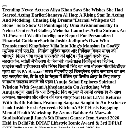
Skip
to
Trending News:
Actress Aliya Khan Says She Wishes She Had
content
Started Acting Earlier
Shanaya Al Haq: A Rising Star In Acting
And Modeling, Chasing Big Dreams
“Eternal Whispers Of
Stone” Solo Show Of Paintings By Uma Krishnamoorthy In
Nehru Centre Art Gallery
Melooha Launches Artha Sutram, An
AI-Powered Wealth Intelligence Report For Personalized
Financial Guidance
Sachiin Joshi: Jodhpur’s Own Who
Transformed Kingfisher Villa Into King’s Mansion In Goa
सुर
म्यूजिक वर्ल्ड प्रा.लि., निर्माता सुरिंदर यादव और निर्देशक विजय यादव की
भोजपुरी फिल्म ‘गंगा जमुना सरस्वती’ की शूटिंग ग्रैंड मुहूर्त करके शुरू
महराजगंज, भदोही में
‘कैलाश के निवासी’ वर्ल्डवाइड रिकॉर्ड्स पर रिलीज,
एक्ट्रेस माही श्रीवास्तव और सिंगर शिवानी सिंह का नया बोलबम गीत
वीकेडीएल
ग्रुप का ‘NPA Bazaar’ भारत में एनपीए एवं डिस्ट्रेस्ड एसेट समाधान का बन
रहा राष्ट्रीय मंच, वि के दुबे के नेतृत्व में बैंकिंग एवं वित्तीय क्षेत्र के लिए समग्र
समाधान उपलब्ध कराने की पहल i
Anuja Sahai Explores Spiritual
Wisdom With Swami Abhedananda On Articulate With
Anuja
अनुजा सहाई के ‘आर्टिक्युलेट विद अनुजा’ में स्वामी अभेदानंद के साथ
अध्यात्म, आत्मबोध और जीवन की गहन यात्रा
Nat Habit LIVE Returns
With Its 4th Edition, Featuring Sanjana Sanghi In An Exclusive
Look Inside Fresh Ayurveda Kitchen
AAFT Hosts Engaging
Mental Health Workshop By Aruna Babbar At Marwah
Studios
Kalyanji Jana’s 5th Bharat Gaurav Icon Award 2026
Held In Delhi
7th DPIAF Lifestyle Iconic Award & 3rd DPIAF