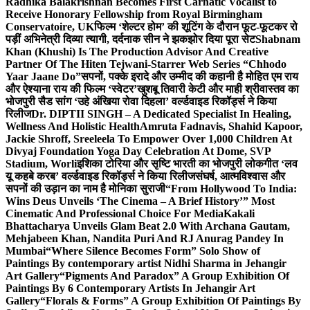
Radhika Balakrishnan Becomes First Carnatic Vocalist to
Receive Honorary Fellowship from Royal Birmingham
Conservatoire, UK
फिल्म ‘शेल्टर होम’ की शूटिंग के दौरान फूट-फूटकर रो
पड़ीं अभिनेत्री दिव्या त्यागी, दर्दनाक सीन ने झकझोर दिया पूरा सेट
Shabnam
Khan (Khushi) Is The Production Advisor And Creative
Partner Of The Hiten Tejwani-Starrer Web Series “Chhodo
Yaar Jaane Do”
सपनों, पक्के इरादे और उम्मीद की कहानी है मोहित एम राय
और ऐश्याना राय की फिल्म ‘स्वेटर’
खुशबू तिवारी केटी और माही श्रीवास्तव का
भोजपुरी सैड सांग ‘उहे अंखिया रोवा दिहला’ वर्ल्डवाइड रिकॉर्ड्स ने किया
रिलीज
Dr. DIPTII SINGH – A Dedicated Specialist In Healing,
Wellness And Holistic Health
Amruta Fadnavis, Shahid Kapoor,
Jackie Shroff, Sreeleela To Empower Over 1,000 Children At
Divyaj Foundation Yoga Day Celebration At Dome, SVP
Stadium, Worli
इशिका टोरिया और सृष्टि भारती का भोजपुरी लोकगीत ‘लव
यू कहबे करब’ वर्ल्डवाइड रिकॉर्ड्स ने किया रिलीज
संघर्ष, आत्मविश्वास और
सपनों की उड़ान का नाम है मोनिका सुराजी
“From Hollywood To India:
Wins Deus Unveils ‘The Cinema – A Brief History’” Most
Cinematic And Professional Choice For Media
Kakali
Bhattacharya Unveils Glam Beat 2.0 With Archana Gautam,
Mehjabeen Khan, Nandita Puri And RJ Anurag Pandey In
Mumbai
“Where Silence Becomes Form” Solo Show of
Paintings By contemporary artist Nidhi Sharma in Jehangir
Art Gallery
“Pigments And Paradox” A Group Exhibition Of
Paintings By 6 Contemporary Artists In Jehangir Art
Gallery
“Florals & Forms” A Group Exhibition Of Paintings By