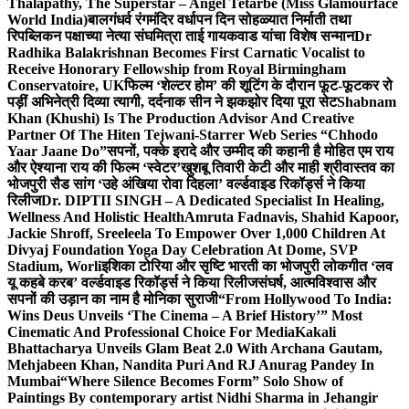
Thalapathy, The Superstar – Angel Tetarbe (Miss Glamourface
World India)
बालगंधर्व रंगमंदिर वर्धापन दिन सोहळ्यात निर्माती तथा
रिपब्लिकन पक्षाच्या नेत्या संघमित्रा ताई गायकवाड यांचा विशेष सन्मान
Dr
Radhika Balakrishnan Becomes First Carnatic Vocalist to
Receive Honorary Fellowship from Royal Birmingham
Conservatoire, UK
फिल्म ‘शेल्टर होम’ की शूटिंग के दौरान फूट-फूटकर रो
पड़ीं अभिनेत्री दिव्या त्यागी, दर्दनाक सीन ने झकझोर दिया पूरा सेट
Shabnam
Khan (Khushi) Is The Production Advisor And Creative
Partner Of The Hiten Tejwani-Starrer Web Series “Chhodo
Yaar Jaane Do”
सपनों, पक्के इरादे और उम्मीद की कहानी है मोहित एम राय
और ऐश्याना राय की फिल्म ‘स्वेटर’
खुशबू तिवारी केटी और माही श्रीवास्तव का
भोजपुरी सैड सांग ‘उहे अंखिया रोवा दिहला’ वर्ल्डवाइड रिकॉर्ड्स ने किया
रिलीज
Dr. DIPTII SINGH – A Dedicated Specialist In Healing,
Wellness And Holistic Health
Amruta Fadnavis, Shahid Kapoor,
Jackie Shroff, Sreeleela To Empower Over 1,000 Children At
Divyaj Foundation Yoga Day Celebration At Dome, SVP
Stadium, Worli
इशिका टोरिया और सृष्टि भारती का भोजपुरी लोकगीत ‘लव
यू कहबे करब’ वर्ल्डवाइड रिकॉर्ड्स ने किया रिलीज
संघर्ष, आत्मविश्वास और
सपनों की उड़ान का नाम है मोनिका सुराजी
“From Hollywood To India:
Wins Deus Unveils ‘The Cinema – A Brief History’” Most
Cinematic And Professional Choice For Media
Kakali
Bhattacharya Unveils Glam Beat 2.0 With Archana Gautam,
Mehjabeen Khan, Nandita Puri And RJ Anurag Pandey In
Mumbai
“Where Silence Becomes Form” Solo Show of
Paintings By contemporary artist Nidhi Sharma in Jehangir