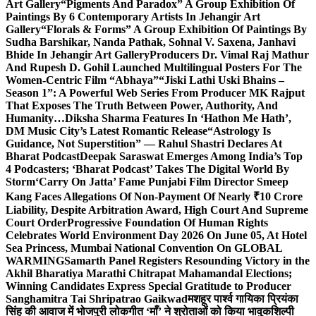
Art Gallery
“Pigments And Paradox” A Group Exhibition Of
Paintings By 6 Contemporary Artists In Jehangir Art
Gallery
“Florals & Forms” A Group Exhibition Of Paintings By
Sudha Barshikar, Nanda Pathak, Sohnal V. Saxena, Janhavi
Bhide In Jehangir Art Gallery
Producers Dr. Vimal Raj Mathur
And Rupesh D. Gohil Launched Multilingual Posters For The
Women-Centric Film “Abhaya”
“Jiski Lathi Uski Bhains –
Season 1”: A Powerful Web Series From Producer MK Rajput
That Exposes The Truth Between Power, Authority, And
Humanity…
Diksha Sharma Features In ‘Hathon Me Hath’,
DM Music City’s Latest Romantic Release
“Astrology Is
Guidance, Not Superstition” — Rahul Shastri Declares At
Bharat Podcast
Deepak Saraswat Emerges Among India’s Top
4 Podcasters; ‘Bharat Podcast’ Takes The Digital World By
Storm
‘Carry On Jatta’ Fame Punjabi Film Director Smeep
Kang Faces Allegations Of Non-Payment Of Nearly ₹10 Crore
Liability, Despite Arbitration Award, High Court And Supreme
Court Order
Progressive Foundation Of Human Rights
Celebrates World Environment Day 2026 On June 05, At Hotel
Sea Princess, Mumbai National Convention On GLOBAL
WARMING
Samarth Panel Registers Resounding Victory in the
Akhil Bharatiya Marathi Chitrapat Mahamandal Elections;
Winning Candidates Express Special Gratitude to Producer
Sanghamitra Tai Shripatrao Gaikwad
मशहूर पार्श्व गायिका प्रियंका
सिंह की आवाज में भोजपुरी लोकगीत ‘माँ’ ने श्रोताओं को किया भावुक
शिल्पी