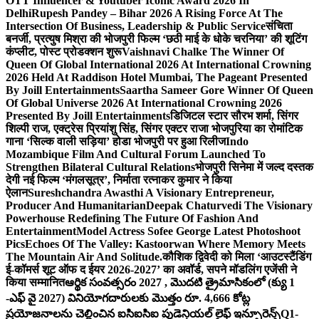
OTT Influencer & Youtuber Iconic Award 2026 In
Delhi
Rupesh Pandey – Bihar 2026 A Rising Force At The
Intersection Of Business, Leadership & Public Service
संचिता
बनर्जी, प्रत्युष मिश्रा की भोजपुरी फिल्म ‘छठी माई के धोके चरनिया’ की शूटिंग
कंप्लीट, पोस्ट प्रोडक्शन शुरू
Vaishnavi Chalke The Winner Of
Queen Of Global International 2026 At International Crowning
2026 Held At Raddison Hotel Mumbai, The Pageant Presented
By Joill Entertainments
Saartha Sameer Gore Winner Of Queen
Of Global Universe 2026 At International Crowning 2026
Presented By Joill Entertainments
डिजिटल स्टार सौरभ शर्मा, सिंगर
शिल्पी राज, एक्ट्रेस प्रियांशु सिंह, सिंगर एक्टर राजा भोजपुरिया का रोमांटिक
गाना ‘सिल्क वाली सड़िया’ होडा भोजपुरी पर हुआ रिलीज
Indo
Mozambique Film And Cultural Forum Launched To
Strengthen Bilateral Cultural Relations
भोजपुरी सिनेमा में जल्द दस्तक
देगी नई फिल्म ‘मंगलसूत्र’, निर्माता रत्नाकर कुमार ने किया
ऐलान
Sureshchandra Awasthi A Visionary Entrepreneur,
Producer And Humanitarian
Deepak Chaturvedi The Visionary
Powerhouse Redefining The Future Of Fashion And
Entertainment
Model Actress Sofee George Latest Photoshoot
Pics
Echoes Of The Valley: Kastoorwan Where Memory Meets
The Mountain Air And Solitude.
कौशिक द्विवेदी को मिला ‘आउटस्टैंडिंग
ई-कॉमर्स शूट ऑफ द ईयर 2026-2027’ का अवॉर्ड, सपने मॉडलिंग एजेंसी ने
किया सम्मानित
ఆర్థిక సంవత్సరం 2027 , మొదటి త్రైమాసికంలో (క్యు 1
-ఎఫ్ వై 2027) వినియోగదారులకు మొత్తం రూ. 4,666 కోట్ల
ప్రయోజనాలను చెల్లించిన ఐసిఐసిఐ ప్రుడెన్షియల్ లైఫ్ ఇన్సూరెన్స్
Q1-