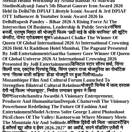
Mental Health Workshop By Aruna Babbar At Marwah
Studios
Kalyanji Jana’s 5th Bharat Gaurav Icon Award 2026
Held In Delhi
7th DPIAF Lifestyle Iconic Award & 3rd DPIAF
OTT Influencer & Youtuber Iconic Award 2026 In
Delhi
Rupesh Pandey – Bihar 2026 A Rising Force At The
Intersection Of Business, Leadership & Public Service
संचिता
बनर्जी, प्रत्युष मिश्रा की भोजपुरी फिल्म ‘छठी माई के धोके चरनिया’ की शूटिंग
कंप्लीट, पोस्ट प्रोडक्शन शुरू
Vaishnavi Chalke The Winner Of
Queen Of Global International 2026 At International Crowning
2026 Held At Raddison Hotel Mumbai, The Pageant Presented
By Joill Entertainments
Saartha Sameer Gore Winner Of Queen
Of Global Universe 2026 At International Crowning 2026
Presented By Joill Entertainments
डिजिटल स्टार सौरभ शर्मा, सिंगर
शिल्पी राज, एक्ट्रेस प्रियांशु सिंह, सिंगर एक्टर राजा भोजपुरिया का रोमांटिक
गाना ‘सिल्क वाली सड़िया’ होडा भोजपुरी पर हुआ रिलीज
Indo
Mozambique Film And Cultural Forum Launched To
Strengthen Bilateral Cultural Relations
भोजपुरी सिनेमा में जल्द दस्तक
देगी नई फिल्म ‘मंगलसूत्र’, निर्माता रत्नाकर कुमार ने किया
ऐलान
Sureshchandra Awasthi A Visionary Entrepreneur,
Producer And Humanitarian
Deepak Chaturvedi The Visionary
Powerhouse Redefining The Future Of Fashion And
Entertainment
Model Actress Sofee George Latest Photoshoot
Pics
Echoes Of The Valley: Kastoorwan Where Memory Meets
The Mountain Air And Solitude.
कौशिक द्विवेदी को मिला ‘आउटस्टैंडिंग
ई-कॉमर्स शूट ऑफ द ईयर 2026-2027’ का अवॉर्ड, सपने मॉडलिंग एजेंसी ने