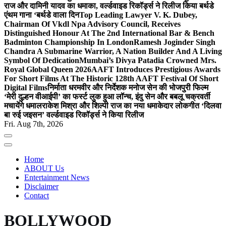
राज और दामिनी यादव का धमाका, वर्ल्डवाइड रिकॉर्ड्स ने रिलीज किया बर्थडे
एंथम गाना ‘बर्थडे वाला दिन
Top Leading Lawyer V. K. Dubey,
Chairman Of Vkdl Npa Advisory Council, Receives
Distinguished Honour At The 2nd International Bar & Bench
Badminton Championship In London
Ramesh Joginder Singh
Chandra A Submarine Warrior, A Nation Builder And A Living
Symbol Of Dedication
Mumbai’s Divya Patadia Crowned Mrs.
Royal Global Queen 2026
AAFT Introduces Prestigious Awards
For Short Films At The Historic 128th AAFT Festival Of Short
Digital Films
निर्माता धरमवीर और निर्देशक मनोज सेन की भोजपुरी फिल्म
‘मेरी दुल्हन वीआईपी’ का फर्स्ट लुक हुआ लॉन्च, इंदु सेन और बबलू चक्रवर्ती
मचायेंगे धमाल
राकेश मिश्रा और शिल्पी राज का नया धमाकेदार लोकगीत ‘दिलवा
बा रुई जइसन’ वर्ल्डवाइड रिकॉर्ड्स ने किया रिलीज
Fri. Aug 7th, 2026
Home
ABOUT Us
Entertainment News
Disclaimer
Contact
BOLLYWOOD