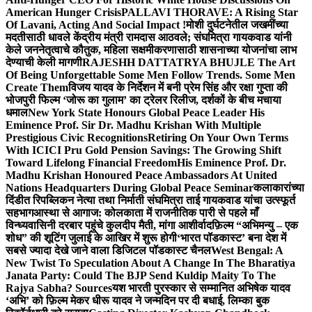
American Hunger Crisis
PALLAVI THORAVE: A Rising Star
Of Lavani, Acting And Social Impact !
मोशी दुर्घटनेतील जखमींच्या
मदतीसाठी धावले केंद्रीय मंत्री रामदास आठवले; संघमित्रा गायकवाड यांनी
केले जननेतृत्वाचे कौतुक, महिला सक्षमीकरणासाठी शासनाच्या योजनांचा लाभ
देण्याची केली मागणी
RAJESHH DATTATRYA BHUJLE The Art
Of Being Unforgettable Some Men Follow Trends. Some Men
Create Them
विजय यादव के निर्देशन में बनी प्रेम सिंह और रक्षा गुप्ता की
भोजपुरी फिल्म ‘जोरू का गुलाम’ का ट्रेलर रिलीज, दर्शकों के बीच मचाया
धमाल
New York State Honours Global Peace Leader His
Eminence Prof. Sir Dr. Madhu Krishan With Multiple
Prestigious Civic Recognitions
Retiring On Your Own Terms
With ICICI Pru Gold Pension Savings: The Growing Shift
Toward Lifelong Financial Freedom
His Eminence Prof. Dr.
Madhu Krishan Honoured Peace Ambassadors At United
Nations Headquarters During Global Peace Seminar
कलाकारांच्या
दिंडीत रिपब्लिकन नेत्या तथा निर्माती संघमित्रा ताई गायकवाड यांचा उत्स्फूर्त
सहभाग
आस्था से आगाज: कोलकाता में राजनीतिक पारी से पहले माँ
विन्ध्यवासिनी दरबार पहुंचे कुलदीप मैती, मांगा आशीर्वाद
फ़िल्म “अभिमन्यु – एक
शोध” की शूटिंग जुलाई के आखिर में शुरू होगी
‘भारत पॉडकास्ट’ बना देश में
सबसे ज्यादा देखे जाने वाला डिजिटल पॉडकास्ट चैनल
West Bengal: A
New Twist To Speculation About A Change In The Bharatiya
Janata Party: Could The BJP Send Kuldip Maity To The
Rajya Sabha? Sources
यश भारती पुरस्कार से सम्मानित अभिषेक यादव
‘अभि’ को फ़िल्म मेकर धीरू यादव ने जन्मदिन पर दी बधाई, लिम्का बुक