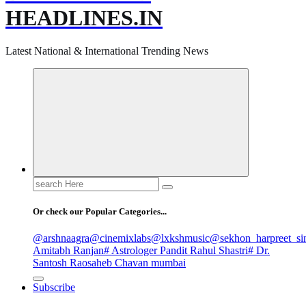
HEADLINES.IN
Latest National & International Trending News
Search
for:
Or check our Popular Categories...
@arshnaagra
@cinemixlabs
@lxkshmusic
@sekhon_harpreet_si
Amitabh Ranjan
# Astrologer Pandit Rahul Shastri
# Dr.
Santosh Raosaheb Chavan mumbai
Subscribe