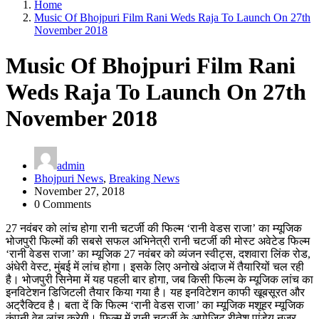
Home
Music Of Bhojpuri Film Rani Weds Raja To Launch On 27th
November 2018
Music Of Bhojpuri Film Rani
Weds Raja To Launch On 27th
November 2018
admin
Bhojpuri News
,
Breaking News
November 27, 2018
0 Comments
27 नवंबर को लांच होगा रानी चटर्जी की फिल्‍म ‘रानी वेडस राजा’ का म्‍यूजिक
भोजपुरी फिल्‍मों की सबसे सफल अभिनेत्री रानी चटर्जी की मोस्‍ट अवेटेड फिल्‍म
‘रानी वेडस राजा’ का म्‍यूजिक 27 नवंबर को व्‍यंजन स्‍वीट्स, दशवारा लिंक रोड,
अंधेरी वेस्‍ट, मुंबई में लांच होगा। इसके लिए अनोखे अंदाज में तैयारियों चल रही
है। भोजपुरी सिनेमा में यह पहली बार होगा, जब किसी फिल्‍म के म्‍यूजिक लांच का
इनविटेशन डिजिटली तैयार किया गया है। यह इनविटेशन काफी खूबसूरत और
अट्रैक्टिव है। बता दें कि फिल्‍म ‘रानी वेडस राजा’ का म्‍यूजिक मशूहर म्‍यूजिक
कंपनी वेब लांच करेगी। फिल्‍म में रानी चटर्जी के अपोजिट रीतेश पांडेय नजर