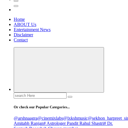
Home
ABOUT Us
Entertainment News
Disclaimer
Contact
Search
for:
Or check our Popular Categories...
@arshnaagra
@cinemixlabs
@lxkshmusic
@sekhon_harpreet_si
Amitabh Ranjan
# Astrologer Pandit Rahul Shastri
# Dr.