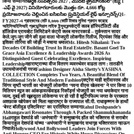
किया सम्मानित
ఆర్థిక సంవత్సరం 2027 , మొదటి త్రైమాసికంలో (క్యు 1
-ఎఫ్ వై 2027) వినియోగదారులకు మొత్తం రూ. 4,666 కోట్ల
ప్రయోజనాలను చెల్లించిన ఐసిఐసిఐ ప్రుడెన్షియల్ లైఫ్ ఇన్సూరెన్స్
Q1-
FY2027-এ গ্রাহকদের মোট ৪,৬৬৬ কোটি টাকার সুবিধা প্রদান করেছে
আইসিআইসিআই প্রুডেন্সিয়াল লাইফ ইন্স্যুরেন্স
कंट्री क्लब हॉस्पिटॅलिटी अँड
हॉलिडेज प्रायव्हेट लिमिटेडने कंट्री क्लब मास्टरकार्ड – तुर्कस्तान सादर
केले.
जुग-जुग जीने की दुआ वाला भोजपुरी लोकगीत रिलीज, प्रियंका सिंह और
इशिका तोरिया की जोड़ी ने मचाया धमाल
Mr. Hitesh Nihalani: Two
Decades Of Building Trust In Real Estate
Dr. Basant Goel To
Grace Asia Excellence & Leadership Awards 2026 As
Distinguished Guest Celebrating Excellence. Inspiring
Leadership
महाराष्ट्राच्या वीज वितरण व्यवस्थेवर वाढता ताण : तातडीने
उपाययोजनांची गरज
Fashion Designer Aisha Shetty’s YASHNA
COLLECTION Completes Two Years, A Beautiful Blend Of
Traditional Style And Modern Fashion
एक्ट्रेस माही श्रीवास्तव और
सिंगर सृष्टी भारती का भोजपुरी लोकगीत ‘गवना वीएस खेलवना’ ने पार किया 10
मिलियन व्यूज का आंकड़ा
वर्ल्डवाइड रिकॉर्ड्स भोजपुरी का नया धमाकेदार गाना
जल्द, दुबई की खूबसूरत लोकेशन्स पर हो रही है शूटिंग
फिल्म जगत के प्रख्यात
अशफ़ाक खोपेकर को मिला महाराष्ट्र के राज्यपाल सी.पी. राधाकृष्णन के हाथों
‘बेस्ट बॉलीवुड एक्टिविस्ट’ का प्रतिष्ठित सम्मान
Rahul Deshpande’s
Abhangawari Resonates Through A Packed Shanmukhananda
Hall
राहुल देशपांडे की ‘अभंगवारी’ ने शन्मुखानंद हॉल को भक्तिरस से सराबोर
किया
राहुल देशपांडे यांच्या ‘अभंगवारी’ने शन्मुखानंद सभागृह भक्तिरसात न्हाऊन
निघाले
Hollywood And Bollywood Leaders Join Forces With
Anti-Hunger CEO For Historic White House Discussions On