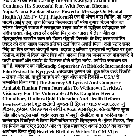
रिकॉर्डधारी को सराहा
Casting Director Kashyap Chandhock
Continues His Successful Run With Jeevan Bheema
Yojna
Aruna Babbar Shares Powerful Message On Mental
Health At MSTV OTT Platform
डॉ एस वी अंचन द्वारा निर्मित, डॉ अतुल
पाटणे (आई ए एस) द्वारा लिखित फिल्मस्टार डॉ महेश कुमार फिल्म भोज का
ट्रेलर भोजपुरी समाज ने सराहा
एयर वाइस मार्शल से म्यूज़िक प्रोड्यूसर बने
संदीप रावत, नीलू रावत और अमित मिश्रा का ‘असर ये तेरा’ जीत रहा
दिल
एक्ट्रेस यास्मीन खान को फिल्म ‘देहाती डिस्को’ के लिए बेस्ट सपोर्टिंग
एक्टर का दादा साहब फाल्के इंडियन टेलीविज़न अवॉर्ड मिला।
देसी स्टार समर
सिंह का बिग ब्लास्ट भोजपुरी गाना ‘बदरवा ए धनिया’ एसएफसी म्यूजिक पर हुआ
रिलीज, बारिश में दिखा समर सिंह और आस्था सिंह का जलवा
भारत पॉडकास्ट में
फर्जी बाबाओं और पाखंड के खिलाफ बोले रोहित भार्गव- ज्योतिष समाधान का
मार्ग है, चमत्कार का नहीं
Sandip Soparrkar At Bishkek International
Film Festival In Kyrgyzstan
बख्तवार कृष्णन को ‘बुक ऑफ़ वर्ल्ड रिकॉर्ड
– लंदन’ और डॉ. माधुरी पानमंद को ‘बुक ऑफ़ वर्ल्ड रिकॉर्ड – USA’ से
सम्मानित किया गया।
The Journey Of Lyricist And Composer
Amitabh Ranjan From Journalist To Welknown Lyricist
A
Visionary For The Vulnerable: J&Ks Daughter Reena
Choudhary Outlines Bold Education And Health Reform
Fearless
લંડનમાં શૂટ થયેલી ગુજરાતી ફિલ્મ “લાયક નાલાયક”નું
ટીઝર, ટ્રેલર, પોસ્ટર અને સંગીત ભવ્ય સમારોહમાં લોન્ચ
सिंगर सुगम
सिंह और एक्ट्रेस माही श्रीवास्तव का भोजपुरी रोमांटिक गाना ‘करिया धागा’
वर्ल्डवाइड रिकॉर्ड्स ने किया रिलीज
निलायश्री क्रिएशन्स ने ‘होप्स मिस्टर, मिस
एंड मिसेज महाराष्ट्र 2026’ और ‘द ग्रैंड महाराष्ट्र अवार्ड 2026’ का शानदार
आयोजन किया मुंबई:
Heartfelt Birthday Wishes To CM Vijay