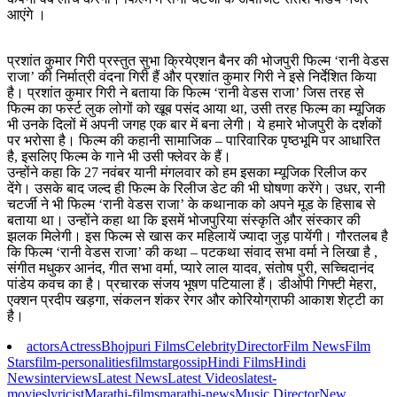
आएंगे ।
प्रशांत कुमार गिरी प्रस्‍तुत सुभा क्रियेएशन बैनर की भोजपुरी फिल्‍म ‘रानी वेडस
राजा’ की निर्मात्री वंदना गिरी हैं और प्रशांत कुमार गिरी ने इसे निर्देशित किया
है। प्रशांत कुमार गिरी ने बताया कि फिल्‍म ‘रानी वेडस राजा’ जिस तरह से
फिल्‍म का फर्स्‍ट लुक लोगों को खूब पसंद आया था, उसी तरह फिल्‍म का म्‍यूजिक
भी उनके दिलों में अपनी जगह एक बार में बना लेगी। ये हमारे भोजपुरी के दर्शकों
पर भरोसा है। फिल्‍म की कहानी सामाजिक – पारिवारिक पृष्‍ठभूमि पर आधारित
है, इसलिए फिल्‍म के गाने भी उसी फ्लेवर के हैं।
उन्‍होंने कहा कि 27 नवंबर यानी मंगलवार को हम इसका म्‍यूजिक रिलीज कर
देंगे। उसके बाद जल्‍द ही फिल्‍म के रिलीज डेट की भी घोषणा करेंगे। उधर, रानी
चटर्जी ने भी फिल्‍म ‘रानी वेडस राजा’ के कथानाक को अपने मूड के हिसाब से
बताया था। उन्‍होंने कहा था कि इसमें भोजपुरिया संस्‍कृति और संस्‍कार की
झलक मिलेगी। इस फिल्‍म से खास कर महिलायें ज्‍यादा जुड़ पायेंगी। गौरतलब है
कि फिल्‍म ‘रानी वेडस राजा’ की कथा – पटकथा संवाद सभा वर्मा ने लिखा है ,
संगीत मधुकर आनंद, गीत सभा वर्मा, प्‍यारे लाल यादव, संतोष पुरी, सच्चिदानंद
पांडेय कवच का है। प्रचारक संजय भूषण पटियाला हैं। डीओपी गिफ्टी मेहरा,
एक्‍शन प्रदीप खड़गा, संकलन शंकर रेगर और कोरियोग्राफी आकाश शेट्टी का
है।
actors
Actress
Bhojpuri Films
Celebrity
Director
Film News
Film
Stars
film-personalities
filmstar
gossip
Hindi Films
Hindi
News
interviews
Latest News
Latest Videos
latest-
movies
lyricist
Marathi-films
marathi-news
Music Director
New