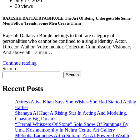
July 17, 2026
30 views
RAJESHH DATTATRYA BHUJLE The Art Of Being Unforgettable Some
Men Follow Trends. Some Men Create Them
Rajeshh Dattatrya Bhujle belongs to that rare category of
personalities who cannot be confined to a single identity. Actor.
Director. Author. Voice mentor. Collector. Connoisseur. Visionary.
And above all—a man…
Continue reading
Search
Search
Recent Posts
Actress Aliya Khan Says She Wishes She Had Started Acting
Earlier
Shanaya Al Haq: A Rising Star In Acting And Modeling,
Chasing Big Dreams
“Eternal Whispers Of Stone” Solo Show Of Paintings By
Uma Krishnamoorthy In Nehru Centre Art Gallery
Melooha Launches Artha Sutram, An AI-Powered Wealth