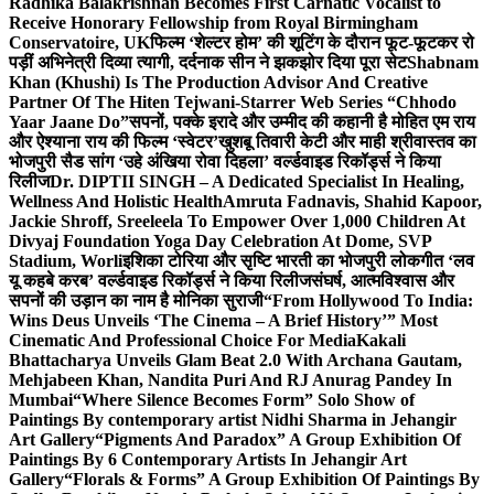
Radhika Balakrishnan Becomes First Carnatic Vocalist to
Receive Honorary Fellowship from Royal Birmingham
Conservatoire, UK
फिल्म ‘शेल्टर होम’ की शूटिंग के दौरान फूट-फूटकर रो
पड़ीं अभिनेत्री दिव्या त्यागी, दर्दनाक सीन ने झकझोर दिया पूरा सेट
Shabnam
Khan (Khushi) Is The Production Advisor And Creative
Partner Of The Hiten Tejwani-Starrer Web Series “Chhodo
Yaar Jaane Do”
सपनों, पक्के इरादे और उम्मीद की कहानी है मोहित एम राय
और ऐश्याना राय की फिल्म ‘स्वेटर’
खुशबू तिवारी केटी और माही श्रीवास्तव का
भोजपुरी सैड सांग ‘उहे अंखिया रोवा दिहला’ वर्ल्डवाइड रिकॉर्ड्स ने किया
रिलीज
Dr. DIPTII SINGH – A Dedicated Specialist In Healing,
Wellness And Holistic Health
Amruta Fadnavis, Shahid Kapoor,
Jackie Shroff, Sreeleela To Empower Over 1,000 Children At
Divyaj Foundation Yoga Day Celebration At Dome, SVP
Stadium, Worli
इशिका टोरिया और सृष्टि भारती का भोजपुरी लोकगीत ‘लव
यू कहबे करब’ वर्ल्डवाइड रिकॉर्ड्स ने किया रिलीज
संघर्ष, आत्मविश्वास और
सपनों की उड़ान का नाम है मोनिका सुराजी
“From Hollywood To India:
Wins Deus Unveils ‘The Cinema – A Brief History’” Most
Cinematic And Professional Choice For Media
Kakali
Bhattacharya Unveils Glam Beat 2.0 With Archana Gautam,
Mehjabeen Khan, Nandita Puri And RJ Anurag Pandey In
Mumbai
“Where Silence Becomes Form” Solo Show of
Paintings By contemporary artist Nidhi Sharma in Jehangir
Art Gallery
“Pigments And Paradox” A Group Exhibition Of
Paintings By 6 Contemporary Artists In Jehangir Art
Gallery
“Florals & Forms” A Group Exhibition Of Paintings By