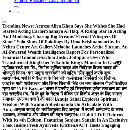
Santosh Raosaheb Chavan mumbai
Trending News:
Actress Aliya Khan Says She Wishes She Had
Started Acting Earlier
Shanaya Al Haq: A Rising Star In Acting
And Modeling, Chasing Big Dreams
“Eternal Whispers Of
Stone” Solo Show Of Paintings By Uma Krishnamoorthy In
Nehru Centre Art Gallery
Melooha Launches Artha Sutram, An
AI-Powered Wealth Intelligence Report For Personalized
Financial Guidance
Sachiin Joshi: Jodhpur’s Own Who
Transformed Kingfisher Villa Into King’s Mansion In Goa
सुर
म्यूजिक वर्ल्ड प्रा.लि., निर्माता सुरिंदर यादव और निर्देशक विजय यादव की
भोजपुरी फिल्म ‘गंगा जमुना सरस्वती’ की शूटिंग ग्रैंड मुहूर्त करके शुरू
महराजगंज, भदोही में
‘कैलाश के निवासी’ वर्ल्डवाइड रिकॉर्ड्स पर रिलीज,
एक्ट्रेस माही श्रीवास्तव और सिंगर शिवानी सिंह का नया बोलबम गीत
वीकेडीएल
ग्रुप का ‘NPA Bazaar’ भारत में एनपीए एवं डिस्ट्रेस्ड एसेट समाधान का बन
रहा राष्ट्रीय मंच, वि के दुबे के नेतृत्व में बैंकिंग एवं वित्तीय क्षेत्र के लिए समग्र
समाधान उपलब्ध कराने की पहल i
Anuja Sahai Explores Spiritual
Wisdom With Swami Abhedananda On Articulate With
Anuja
अनुजा सहाई के ‘आर्टिक्युलेट विद अनुजा’ में स्वामी अभेदानंद के साथ
अध्यात्म, आत्मबोध और जीवन की गहन यात्रा
Nat Habit LIVE Returns
With Its 4th Edition, Featuring Sanjana Sanghi In An Exclusive
Look Inside Fresh Ayurveda Kitchen
AAFT Hosts Engaging