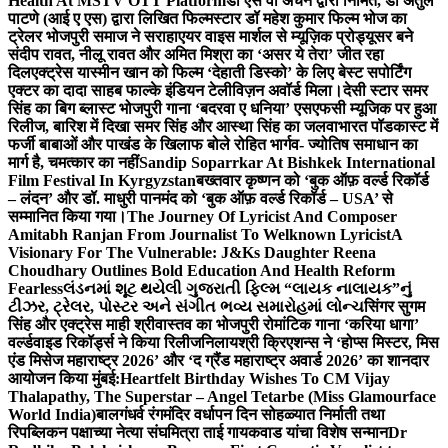
Health At MSTV OTT Platform
डॉ एस वी अंचन द्वारा निर्मित, डॉ अतुल
पाटणे (आई ए एस) द्वारा लिखित फिल्मस्टार डॉ महेश कुमार फिल्म भोज का
ट्रेलर भोजपुरी समाज ने सराहा
एयर वाइस मार्शल से म्यूज़िक प्रोड्यूसर बने
संदीप रावत, नीलू रावत और अमित मिश्रा का ‘असर ये तेरा’ जीत रहा
दिल
एक्ट्रेस यास्मीन खान को फिल्म ‘देहाती डिस्को’ के लिए बेस्ट सपोर्टिंग
एक्टर का दादा साहब फाल्के इंडियन टेलीविज़न अवॉर्ड मिला।
देसी स्टार समर
सिंह का बिग ब्लास्ट भोजपुरी गाना ‘बदरवा ए धनिया’ एसएफसी म्यूजिक पर हुआ
रिलीज, बारिश में दिखा समर सिंह और आस्था सिंह का जलवा
भारत पॉडकास्ट में
फर्जी बाबाओं और पाखंड के खिलाफ बोले रोहित भार्गव- ज्योतिष समाधान का
मार्ग है, चमत्कार का नहीं
Sandip Soparrkar At Bishkek International
Film Festival In Kyrgyzstan
बख्तवार कृष्णन को ‘बुक ऑफ़ वर्ल्ड रिकॉर्ड
– लंदन’ और डॉ. माधुरी पानमंद को ‘बुक ऑफ़ वर्ल्ड रिकॉर्ड – USA’ से
सम्मानित किया गया।
The Journey Of Lyricist And Composer
Amitabh Ranjan From Journalist To Welknown Lyricist
A
Visionary For The Vulnerable: J&Ks Daughter Reena
Choudhary Outlines Bold Education And Health Reform
Fearless
લંડનમાં શૂટ થયેલી ગુજરાતી ફિલ્મ “લાયક નાલાયક”નું
ટીઝર, ટ્રેલર, પોસ્ટર અને સંગીત ભવ્ય સમારોહમાં લોન્ચ
सिंगर सुगम
सिंह और एक्ट्रेस माही श्रीवास्तव का भोजपुरी रोमांटिक गाना ‘करिया धागा’
वर्ल्डवाइड रिकॉर्ड्स ने किया रिलीज
निलायश्री क्रिएशन्स ने ‘होप्स मिस्टर, मिस
एंड मिसेज महाराष्ट्र 2026’ और ‘द ग्रैंड महाराष्ट्र अवार्ड 2026’ का शानदार
आयोजन किया मुंबई:
Heartfelt Birthday Wishes To CM Vijay
Thalapathy, The Superstar – Angel Tetarbe (Miss Glamourface
World India)
बालगंधर्व रंगमंदिर वर्धापन दिन सोहळ्यात निर्माती तथा
रिपब्लिकन पक्षाच्या नेत्या संघमित्रा ताई गायकवाड यांचा विशेष सन्मान
Dr