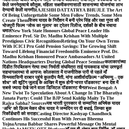
केले जननेतृत्वाचे कौतुक, महिला सक्षमीकरणासाठी शासनाच्या योजनांचा लाभ
देण्याची केली मागणी
RAJESHH DATTATRYA BHUJLE The Art
Of Being Unforgettable Some Men Follow Trends. Some Men
Create Them
विजय यादव के निर्देशन में बनी प्रेम सिंह और रक्षा गुप्ता की
भोजपुरी फिल्म ‘जोरू का गुलाम’ का ट्रेलर रिलीज, दर्शकों के बीच मचाया
धमाल
New York State Honours Global Peace Leader His
Eminence Prof. Sir Dr. Madhu Krishan With Multiple
Prestigious Civic Recognitions
Retiring On Your Own Terms
With ICICI Pru Gold Pension Savings: The Growing Shift
Toward Lifelong Financial Freedom
His Eminence Prof. Dr.
Madhu Krishan Honoured Peace Ambassadors At United
Nations Headquarters During Global Peace Seminar
कलाकारांच्या
दिंडीत रिपब्लिकन नेत्या तथा निर्माती संघमित्रा ताई गायकवाड यांचा उत्स्फूर्त
सहभाग
आस्था से आगाज: कोलकाता में राजनीतिक पारी से पहले माँ
विन्ध्यवासिनी दरबार पहुंचे कुलदीप मैती, मांगा आशीर्वाद
फ़िल्म “अभिमन्यु – एक
शोध” की शूटिंग जुलाई के आखिर में शुरू होगी
‘भारत पॉडकास्ट’ बना देश में
सबसे ज्यादा देखे जाने वाला डिजिटल पॉडकास्ट चैनल
West Bengal: A
New Twist To Speculation About A Change In The Bharatiya
Janata Party: Could The BJP Send Kuldip Maity To The
Rajya Sabha? Sources
यश भारती पुरस्कार से सम्मानित अभिषेक यादव
‘अभि’ को फ़िल्म मेकर धीरू यादव ने जन्मदिन पर दी बधाई, लिम्का बुक
रिकॉर्डधारी को सराहा
Casting Director Kashyap Chandhock
Continues His Successful Run With Jeevan Bheema
Yojna
Aruna Babbar Shares Powerful Message On Mental