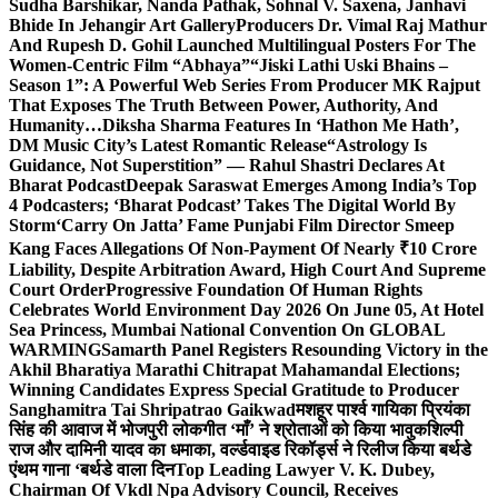
Sudha Barshikar, Nanda Pathak, Sohnal V. Saxena, Janhavi
Bhide In Jehangir Art Gallery
Producers Dr. Vimal Raj Mathur
And Rupesh D. Gohil Launched Multilingual Posters For The
Women-Centric Film “Abhaya”
“Jiski Lathi Uski Bhains –
Season 1”: A Powerful Web Series From Producer MK Rajput
That Exposes The Truth Between Power, Authority, And
Humanity…
Diksha Sharma Features In ‘Hathon Me Hath’,
DM Music City’s Latest Romantic Release
“Astrology Is
Guidance, Not Superstition” — Rahul Shastri Declares At
Bharat Podcast
Deepak Saraswat Emerges Among India’s Top
4 Podcasters; ‘Bharat Podcast’ Takes The Digital World By
Storm
‘Carry On Jatta’ Fame Punjabi Film Director Smeep
Kang Faces Allegations Of Non-Payment Of Nearly ₹10 Crore
Liability, Despite Arbitration Award, High Court And Supreme
Court Order
Progressive Foundation Of Human Rights
Celebrates World Environment Day 2026 On June 05, At Hotel
Sea Princess, Mumbai National Convention On GLOBAL
WARMING
Samarth Panel Registers Resounding Victory in the
Akhil Bharatiya Marathi Chitrapat Mahamandal Elections;
Winning Candidates Express Special Gratitude to Producer
Sanghamitra Tai Shripatrao Gaikwad
मशहूर पार्श्व गायिका प्रियंका
सिंह की आवाज में भोजपुरी लोकगीत ‘माँ’ ने श्रोताओं को किया भावुक
शिल्पी
राज और दामिनी यादव का धमाका, वर्ल्डवाइड रिकॉर्ड्स ने रिलीज किया बर्थडे
एंथम गाना ‘बर्थडे वाला दिन
Top Leading Lawyer V. K. Dubey,
Chairman Of Vkdl Npa Advisory Council, Receives