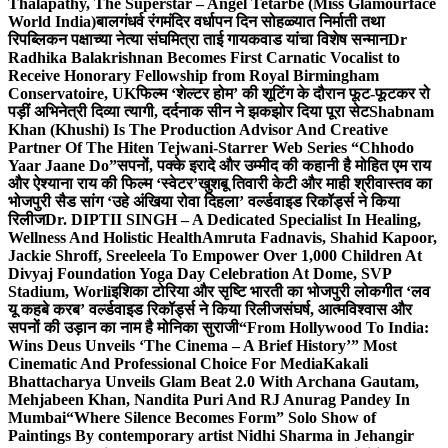
Thalapathy, The Superstar – Angel Tetarbe (Miss Glamourface
World India)
बालगंधर्व रंगमंदिर वर्धापन दिन सोहळ्यात निर्माती तथा
रिपब्लिकन पक्षाच्या नेत्या संघमित्रा ताई गायकवाड यांचा विशेष सन्मान
Dr
Radhika Balakrishnan Becomes First Carnatic Vocalist to
Receive Honorary Fellowship from Royal Birmingham
Conservatoire, UK
फिल्म ‘शेल्टर होम’ की शूटिंग के दौरान फूट-फूटकर रो
पड़ीं अभिनेत्री दिव्या त्यागी, दर्दनाक सीन ने झकझोर दिया पूरा सेट
Shabnam
Khan (Khushi) Is The Production Advisor And Creative
Partner Of The Hiten Tejwani-Starrer Web Series “Chhodo
Yaar Jaane Do”
सपनों, पक्के इरादे और उम्मीद की कहानी है मोहित एम राय
और ऐश्याना राय की फिल्म ‘स्वेटर’
खुशबू तिवारी केटी और माही श्रीवास्तव का
भोजपुरी सैड सांग ‘उहे अंखिया रोवा दिहला’ वर्ल्डवाइड रिकॉर्ड्स ने किया
रिलीज
Dr. DIPTII SINGH – A Dedicated Specialist In Healing,
Wellness And Holistic Health
Amruta Fadnavis, Shahid Kapoor,
Jackie Shroff, Sreeleela To Empower Over 1,000 Children At
Divyaj Foundation Yoga Day Celebration At Dome, SVP
Stadium, Worli
इशिका टोरिया और सृष्टि भारती का भोजपुरी लोकगीत ‘लव
यू कहबे करब’ वर्ल्डवाइड रिकॉर्ड्स ने किया रिलीज
संघर्ष, आत्मविश्वास और
सपनों की उड़ान का नाम है मोनिका सुराजी
“From Hollywood To India:
Wins Deus Unveils ‘The Cinema – A Brief History’” Most
Cinematic And Professional Choice For Media
Kakali
Bhattacharya Unveils Glam Beat 2.0 With Archana Gautam,
Mehjabeen Khan, Nandita Puri And RJ Anurag Pandey In
Mumbai
“Where Silence Becomes Form” Solo Show of
Paintings By contemporary artist Nidhi Sharma in Jehangir