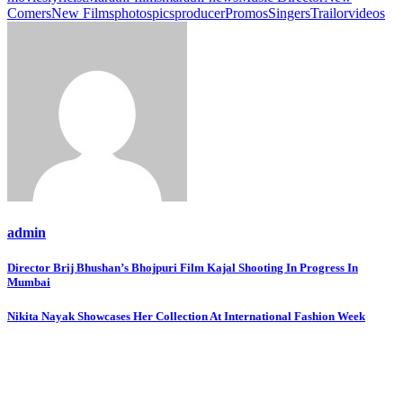
Comers
New Films
photos
pics
producer
Promos
Singers
Trailor
videos
admin
Post
Director Brij Bhushan’s Bhojpuri Film Kajal Shooting In Progress In
Mumbai
navigation
Nikita Nayak Showcases Her Collection At International Fashion Week