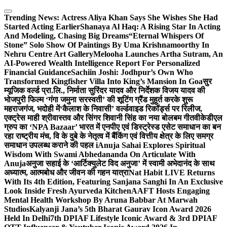
Skip
to
Trending News:
Actress Aliya Khan Says She Wishes She Had
content
Started Acting Earlier
Shanaya Al Haq: A Rising Star In Acting
And Modeling, Chasing Big Dreams
“Eternal Whispers Of
Stone” Solo Show Of Paintings By Uma Krishnamoorthy In
Nehru Centre Art Gallery
Melooha Launches Artha Sutram, An
AI-Powered Wealth Intelligence Report For Personalized
Financial Guidance
Sachiin Joshi: Jodhpur’s Own Who
Transformed Kingfisher Villa Into King’s Mansion In Goa
सुर
म्यूजिक वर्ल्ड प्रा.लि., निर्माता सुरिंदर यादव और निर्देशक विजय यादव की
भोजपुरी फिल्म ‘गंगा जमुना सरस्वती’ की शूटिंग ग्रैंड मुहूर्त करके शुरू
महराजगंज, भदोही में
‘कैलाश के निवासी’ वर्ल्डवाइड रिकॉर्ड्स पर रिलीज,
एक्ट्रेस माही श्रीवास्तव और सिंगर शिवानी सिंह का नया बोलबम गीत
वीकेडीएल
ग्रुप का ‘NPA Bazaar’ भारत में एनपीए एवं डिस्ट्रेस्ड एसेट समाधान का बन
रहा राष्ट्रीय मंच, वि के दुबे के नेतृत्व में बैंकिंग एवं वित्तीय क्षेत्र के लिए समग्र
समाधान उपलब्ध कराने की पहल i
Anuja Sahai Explores Spiritual
Wisdom With Swami Abhedananda On Articulate With
Anuja
अनुजा सहाई के ‘आर्टिक्युलेट विद अनुजा’ में स्वामी अभेदानंद के साथ
अध्यात्म, आत्मबोध और जीवन की गहन यात्रा
Nat Habit LIVE Returns
With Its 4th Edition, Featuring Sanjana Sanghi In An Exclusive
Look Inside Fresh Ayurveda Kitchen
AAFT Hosts Engaging
Mental Health Workshop By Aruna Babbar At Marwah
Studios
Kalyanji Jana’s 5th Bharat Gaurav Icon Award 2026
Held In Delhi
7th DPIAF Lifestyle Iconic Award & 3rd DPIAF