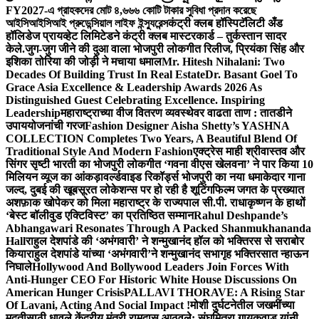
FY2027-এ গ্রাহকদের মোট ৪,৬৬৬ কোটি টাকার সুবিধা প্রদান করেছে
আইসিআইসিআই প্রুডেন্সিয়াল লাইফ ইন্স্যুরেন্স
कंट्री क्लब हॉस्पिटॅलिटी अँड
हॉलिडेज प्रायव्हेट लिमिटेडने कंट्री क्लब मास्टरकार्ड – तुर्कस्तान सादर
केले.
जुग-जुग जीने की दुआ वाला भोजपुरी लोकगीत रिलीज, प्रियंका सिंह और
इशिका तोरिया की जोड़ी ने मचाया धमाल
Mr. Hitesh Nihalani: Two
Decades Of Building Trust In Real Estate
Dr. Basant Goel To
Grace Asia Excellence & Leadership Awards 2026 As
Distinguished Guest Celebrating Excellence. Inspiring
Leadership
महाराष्ट्राच्या वीज वितरण व्यवस्थेवर वाढता ताण : तातडीने
उपाययोजनांची गरज
Fashion Designer Aisha Shetty’s YASHNA
COLLECTION Completes Two Years, A Beautiful Blend Of
Traditional Style And Modern Fashion
एक्ट्रेस माही श्रीवास्तव और
सिंगर सृष्टी भारती का भोजपुरी लोकगीत ‘गवना वीएस खेलवना’ ने पार किया 10
मिलियन व्यूज का आंकड़ा
वर्ल्डवाइड रिकॉर्ड्स भोजपुरी का नया धमाकेदार गाना
जल्द, दुबई की खूबसूरत लोकेशन्स पर हो रही है शूटिंग
फिल्म जगत के प्रख्यात
अशफ़ाक खोपेकर को मिला महाराष्ट्र के राज्यपाल सी.पी. राधाकृष्णन के हाथों
‘बेस्ट बॉलीवुड एक्टिविस्ट’ का प्रतिष्ठित सम्मान
Rahul Deshpande’s
Abhangawari Resonates Through A Packed Shanmukhananda
Hall
राहुल देशपांडे की ‘अभंगवारी’ ने शन्मुखानंद हॉल को भक्तिरस से सराबोर
किया
राहुल देशपांडे यांच्या ‘अभंगवारी’ने शन्मुखानंद सभागृह भक्तिरसात न्हाऊन
निघाले
Hollywood And Bollywood Leaders Join Forces With
Anti-Hunger CEO For Historic White House Discussions On
American Hunger Crisis
PALLAVI THORAVE: A Rising Star
Of Lavani, Acting And Social Impact !
मोशी दुर्घटनेतील जखमींच्या
मदतीसाठी धावले केंद्रीय मंत्री रामदास आठवले; संघमित्रा गायकवाड यांनी