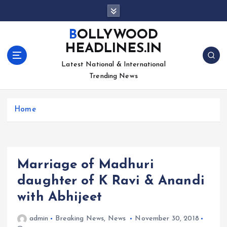
S
k
i
BOLLYWOOD
p
HEADLINES.IN
t
o
Latest National & International
c
Trending News
o
n
Home
t
e
n
t
Marriage of Madhuri
daughter of K Ravi & Anandi
with Abhijeet
admin
Breaking News
,
News
November 30, 2018