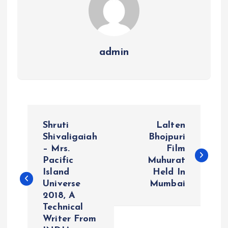
admin
P
Shruti
Lalten
o
Shivaligaiah
Bhojpuri
– Mrs.
Film
Pacific
Muhurat
s
Island
Held In
Universe
Mumbai
t
2018, A
Technical
n
Writer From