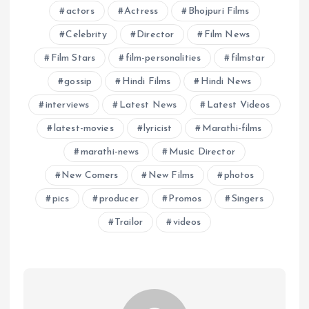
actors
Actress
Bhojpuri Films
Celebrity
Director
Film News
Film Stars
film-personalities
filmstar
gossip
Hindi Films
Hindi News
interviews
Latest News
Latest Videos
latest-movies
lyricist
Marathi-films
marathi-news
Music Director
New Comers
New Films
photos
pics
producer
Promos
Singers
Trailor
videos