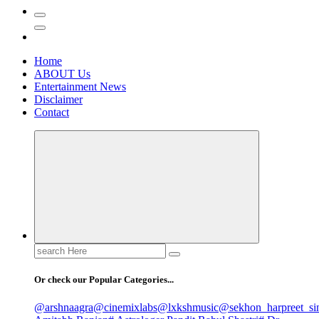
Home
ABOUT Us
Entertainment News
Disclaimer
Contact
Search
for:
Or check our Popular Categories...
@arshnaagra
@cinemixlabs
@lxkshmusic
@sekhon_harpreet_si