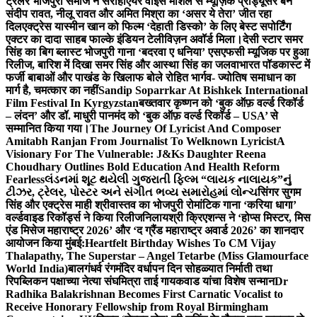
ट्रेलर भोजपुरी समाज ने सराहा
एयर वाइस मार्शल से म्यूज़िक प्रोड्यूसर बने
संदीप रावत, नीलू रावत और अमित मिश्रा का ‘असर ये तेरा’ जीत रहा
दिल
एक्ट्रेस यास्मीन खान को फिल्म ‘देहाती डिस्को’ के लिए बेस्ट सपोर्टिंग
एक्टर का दादा साहब फाल्के इंडियन टेलीविज़न अवॉर्ड मिला।
देसी स्टार समर
सिंह का बिग ब्लास्ट भोजपुरी गाना ‘बदरवा ए धनिया’ एसएफसी म्यूजिक पर हुआ
रिलीज, बारिश में दिखा समर सिंह और आस्था सिंह का जलवा
भारत पॉडकास्ट में
फर्जी बाबाओं और पाखंड के खिलाफ बोले रोहित भार्गव- ज्योतिष समाधान का
मार्ग है, चमत्कार का नहीं
Sandip Soparrkar At Bishkek International
Film Festival In Kyrgyzstan
बख्तवार कृष्णन को ‘बुक ऑफ़ वर्ल्ड रिकॉर्ड
– लंदन’ और डॉ. माधुरी पानमंद को ‘बुक ऑफ़ वर्ल्ड रिकॉर्ड – USA’ से
सम्मानित किया गया।
The Journey Of Lyricist And Composer
Amitabh Ranjan From Journalist To Welknown Lyricist
A
Visionary For The Vulnerable: J&Ks Daughter Reena
Choudhary Outlines Bold Education And Health Reform
Fearless
લંડનમાં શૂટ થયેલી ગુજરાતી ફિલ્મ “લાયક નાલાયક”નું
ટીઝર, ટ્રેલર, પોસ્ટર અને સંગીત ભવ્ય સમારોહમાં લોન્ચ
सिंगर सुगम
सिंह और एक्ट्रेस माही श्रीवास्तव का भोजपुरी रोमांटिक गाना ‘करिया धागा’
वर्ल्डवाइड रिकॉर्ड्स ने किया रिलीज
निलायश्री क्रिएशन्स ने ‘होप्स मिस्टर, मिस
एंड मिसेज महाराष्ट्र 2026’ और ‘द ग्रैंड महाराष्ट्र अवार्ड 2026’ का शानदार
आयोजन किया मुंबई:
Heartfelt Birthday Wishes To CM Vijay
Thalapathy, The Superstar – Angel Tetarbe (Miss Glamourface
World India)
बालगंधर्व रंगमंदिर वर्धापन दिन सोहळ्यात निर्माती तथा
रिपब्लिकन पक्षाच्या नेत्या संघमित्रा ताई गायकवाड यांचा विशेष सन्मान
Dr
Radhika Balakrishnan Becomes First Carnatic Vocalist to
Receive Honorary Fellowship from Royal Birmingham