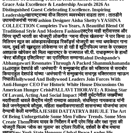
Grace Asia Excellence & Leadership Awards 2026 As
Distinguished Guest Celebrating Excellence. Inspiring
Leadership
महाराष्ट्राच्या वीज वितरण व्यवस्थेवर वाढता ताण : तातडीने
उपाययोजनांची गरज
Fashion Designer Aisha Shetty’s YASHNA
COLLECTION Completes Two Years, A Beautiful Blend Of
Traditional Style And Modern Fashion
एक्ट्रेस माही श्रीवास्तव और
सिंगर सृष्टी भारती का भोजपुरी लोकगीत ‘गवना वीएस खेलवना’ ने पार किया 10
मिलियन व्यूज का आंकड़ा
वर्ल्डवाइड रिकॉर्ड्स भोजपुरी का नया धमाकेदार गाना
जल्द, दुबई की खूबसूरत लोकेशन्स पर हो रही है शूटिंग
फिल्म जगत के प्रख्यात
अशफ़ाक खोपेकर को मिला महाराष्ट्र के राज्यपाल सी.पी. राधाकृष्णन के हाथों
‘बेस्ट बॉलीवुड एक्टिविस्ट’ का प्रतिष्ठित सम्मान
Rahul Deshpande’s
Abhangawari Resonates Through A Packed Shanmukhananda
Hall
राहुल देशपांडे की ‘अभंगवारी’ ने शन्मुखानंद हॉल को भक्तिरस से सराबोर
किया
राहुल देशपांडे यांच्या ‘अभंगवारी’ने शन्मुखानंद सभागृह भक्तिरसात न्हाऊन
निघाले
Hollywood And Bollywood Leaders Join Forces With
Anti-Hunger CEO For Historic White House Discussions On
American Hunger Crisis
PALLAVI THORAVE: A Rising Star
Of Lavani, Acting And Social Impact !
मोशी दुर्घटनेतील जखमींच्या
मदतीसाठी धावले केंद्रीय मंत्री रामदास आठवले; संघमित्रा गायकवाड यांनी
केले जननेतृत्वाचे कौतुक, महिला सक्षमीकरणासाठी शासनाच्या योजनांचा लाभ
देण्याची केली मागणी
RAJESHH DATTATRYA BHUJLE The Art
Of Being Unforgettable Some Men Follow Trends. Some Men
Create Them
विजय यादव के निर्देशन में बनी प्रेम सिंह और रक्षा गुप्ता की
भोजपुरी फिल्म ‘जोरू का गुलाम’ का ट्रेलर रिलीज, दर्शकों के बीच मचाया
धमाल
New York State Honours Global Peace Leader His