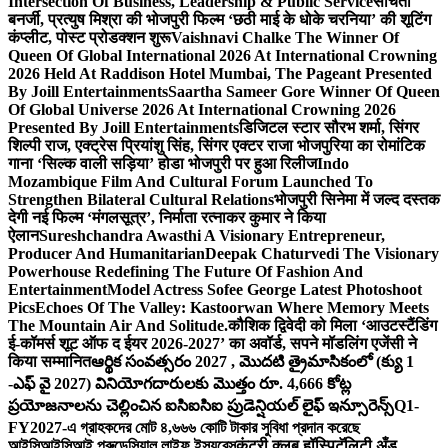
Intersection Of Business, Leadership & Public Service
संचिता
बनर्जी, प्रत्युष मिश्रा की भोजपुरी फिल्म ‘छठी माई के धोके चरनिया’ की शूटिंग
कंप्लीट, पोस्ट प्रोडक्शन शुरू
Vaishnavi Chalke The Winner Of
Queen Of Global International 2026 At International Crowning
2026 Held At Raddison Hotel Mumbai, The Pageant Presented
By Joill Entertainments
Saartha Sameer Gore Winner Of Queen
Of Global Universe 2026 At International Crowning 2026
Presented By Joill Entertainments
डिजिटल स्टार सौरभ शर्मा, सिंगर
शिल्पी राज, एक्ट्रेस प्रियांशु सिंह, सिंगर एक्टर राजा भोजपुरिया का रोमांटिक
गाना ‘सिल्क वाली सड़िया’ होडा भोजपुरी पर हुआ रिलीज
Indo
Mozambique Film And Cultural Forum Launched To
Strengthen Bilateral Cultural Relations
भोजपुरी सिनेमा में जल्द दस्तक
देगी नई फिल्म ‘मंगलसूत्र’, निर्माता रत्नाकर कुमार ने किया
ऐलान
Sureshchandra Awasthi A Visionary Entrepreneur,
Producer And Humanitarian
Deepak Chaturvedi The Visionary
Powerhouse Redefining The Future Of Fashion And
Entertainment
Model Actress Sofee George Latest Photoshoot
Pics
Echoes Of The Valley: Kastoorwan Where Memory Meets
The Mountain Air And Solitude.
कौशिक द्विवेदी को मिला ‘आउटस्टैंडिंग
ई-कॉमर्स शूट ऑफ द ईयर 2026-2027’ का अवॉर्ड, सपने मॉडलिंग एजेंसी ने
किया सम्मानित
ఆర్థిక సంవత్సరం 2027 , మొదటి త్రైమాసికంలో (క్యు 1
-ఎఫ్ వై 2027) వినియోగదారులకు మొత్తం రూ. 4,666 కోట్ల
ప్రయోజనాలను చెల్లించిన ఐసిఐసిఐ ప్రుడెన్షియల్ లైఫ్ ఇన్సూరెన్స్
Q1-
FY2027-এ গ্রাহকদের মোট ৪,৬৬৬ কোটি টাকার সুবিধা প্রদান করেছে
আইসিআইসিআই প্রুডেন্সিয়াল লাইফ ইন্স্যুরেন্স
कंट्री क्लब हॉस्पिटॅलिटी अँड