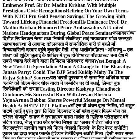
Eminence Prof. Sir Dr. Madhu Krishan With Multiple
Prestigious Civic Recognitions
Retiring On Your Own Terms
With ICICI Pru Gold Pension Savings: The Growing Shift
Toward Lifelong Financial Freedom
His Eminence Prof. Dr.
Madhu Krishan Honoured Peace Ambassadors At United
Nations Headquarters During Global Peace Seminar
कलाकारांच्या
दिंडीत रिपब्लिकन नेत्या तथा निर्माती संघमित्रा ताई गायकवाड यांचा उत्स्फूर्त
सहभाग
आस्था से आगाज: कोलकाता में राजनीतिक पारी से पहले माँ
विन्ध्यवासिनी दरबार पहुंचे कुलदीप मैती, मांगा आशीर्वाद
फ़िल्म “अभिमन्यु – एक
शोध” की शूटिंग जुलाई के आखिर में शुरू होगी
‘भारत पॉडकास्ट’ बना देश में
सबसे ज्यादा देखे जाने वाला डिजिटल पॉडकास्ट चैनल
West Bengal: A
New Twist To Speculation About A Change In The Bharatiya
Janata Party: Could The BJP Send Kuldip Maity To The
Rajya Sabha? Sources
यश भारती पुरस्कार से सम्मानित अभिषेक यादव
‘अभि’ को फ़िल्म मेकर धीरू यादव ने जन्मदिन पर दी बधाई, लिम्का बुक
रिकॉर्डधारी को सराहा
Casting Director Kashyap Chandhock
Continues His Successful Run With Jeevan Bheema
Yojna
Aruna Babbar Shares Powerful Message On Mental
Health At MSTV OTT Platform
डॉ एस वी अंचन द्वारा निर्मित, डॉ अतुल
पाटणे (आई ए एस) द्वारा लिखित फिल्मस्टार डॉ महेश कुमार फिल्म भोज का
ट्रेलर भोजपुरी समाज ने सराहा
एयर वाइस मार्शल से म्यूज़िक प्रोड्यूसर बने
संदीप रावत, नीलू रावत और अमित मिश्रा का ‘असर ये तेरा’ जीत रहा
दिल
एक्ट्रेस यास्मीन खान को फिल्म ‘देहाती डिस्को’ के लिए बेस्ट सपोर्टिंग
एक्टर का दादा साहब फाल्के इंडियन टेलीविज़न अवॉर्ड मिला।
देसी स्टार समर