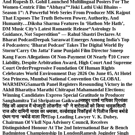
And Rupesh D. Gohil Launched Multilingual Posters For The
Women-Centric Film “Abhaya”
“Jiski Lathi Uski Bhains –
Season 1”: A Powerful Web Series From Producer MK Rajput
That Exposes The Truth Between Power, Authority, And
Humanity…
Diksha Sharma Features In ‘Hathon Me Hath’,
DM Music City’s Latest Romantic Release
“Astrology Is
Guidance, Not Superstition” — Rahul Shastri Declares At
Bharat Podcast
Deepak Saraswat Emerges Among India’s Top
4 Podcasters; ‘Bharat Podcast’ Takes The Digital World By
Storm
‘Carry On Jatta’ Fame Punjabi Film Director Smeep
Kang Faces Allegations Of Non-Payment Of Nearly ₹10 Crore
Liability, Despite Arbitration Award, High Court And Supreme
Court Order
Progressive Foundation Of Human Rights
Celebrates World Environment Day 2026 On June 05, At Hotel
Sea Princess, Mumbai National Convention On GLOBAL
WARMING
Samarth Panel Registers Resounding Victory in the
Akhil Bharatiya Marathi Chitrapat Mahamandal Elections;
Winning Candidates Express Special Gratitude to Producer
Sanghamitra Tai Shripatrao Gaikwad
मशहूर पार्श्व गायिका प्रियंका
सिंह की आवाज में भोजपुरी लोकगीत ‘माँ’ ने श्रोताओं को किया भावुक
शिल्पी
राज और दामिनी यादव का धमाका, वर्ल्डवाइड रिकॉर्ड्स ने रिलीज किया बर्थडे
एंथम गाना ‘बर्थडे वाला दिन
Top Leading Lawyer V. K. Dubey,
Chairman Of Vkdl Npa Advisory Council, Receives
Distinguished Honour At The 2nd International Bar & Bench
Badminton Championship In London
Ramesh Joginder Singh