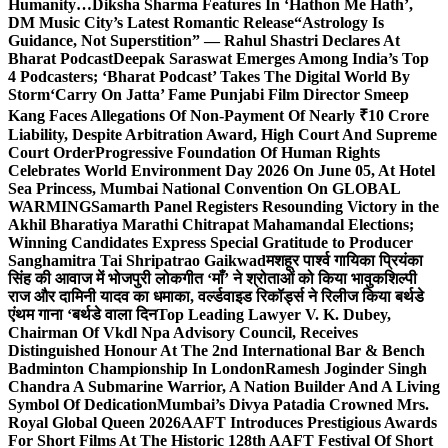
Humanity…
Diksha Sharma Features In ‘Hathon Me Hath’,
DM Music City’s Latest Romantic Release
“Astrology Is
Guidance, Not Superstition” — Rahul Shastri Declares At
Bharat Podcast
Deepak Saraswat Emerges Among India’s Top
4 Podcasters; ‘Bharat Podcast’ Takes The Digital World By
Storm
‘Carry On Jatta’ Fame Punjabi Film Director Smeep
Kang Faces Allegations Of Non-Payment Of Nearly ₹10 Crore
Liability, Despite Arbitration Award, High Court And Supreme
Court Order
Progressive Foundation Of Human Rights
Celebrates World Environment Day 2026 On June 05, At Hotel
Sea Princess, Mumbai National Convention On GLOBAL
WARMING
Samarth Panel Registers Resounding Victory in the
Akhil Bharatiya Marathi Chitrapat Mahamandal Elections;
Winning Candidates Express Special Gratitude to Producer
Sanghamitra Tai Shripatrao Gaikwad
मशहूर पार्श्व गायिका प्रियंका
सिंह की आवाज में भोजपुरी लोकगीत ‘माँ’ ने श्रोताओं को किया भावुक
शिल्पी
राज और दामिनी यादव का धमाका, वर्ल्डवाइड रिकॉर्ड्स ने रिलीज किया बर्थडे
एंथम गाना ‘बर्थडे वाला दिन
Top Leading Lawyer V. K. Dubey,
Chairman Of Vkdl Npa Advisory Council, Receives
Distinguished Honour At The 2nd International Bar & Bench
Badminton Championship In London
Ramesh Joginder Singh
Chandra A Submarine Warrior, A Nation Builder And A Living
Symbol Of Dedication
Mumbai’s Divya Patadia Crowned Mrs.
Royal Global Queen 2026
AAFT Introduces Prestigious Awards
For Short Films At The Historic 128th AAFT Festival Of Short