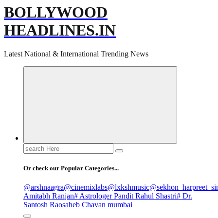
BOLLYWOOD
HEADLINES.IN
Latest National & International Trending News
Search
for:
Or check our Popular Categories...
@arshnaagra
@cinemixlabs
@lxkshmusic
@sekhon_harpreet_si
Amitabh Ranjan
# Astrologer Pandit Rahul Shastri
# Dr.
Santosh Raosaheb Chavan mumbai