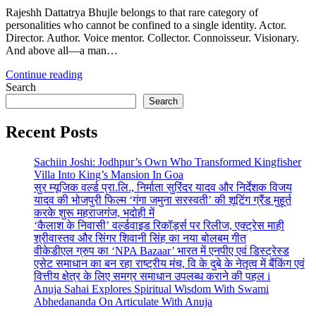
Rajeshh Dattatrya Bhujle belongs to that rare category of
personalities who cannot be confined to a single identity. Actor.
Director. Author. Voice mentor. Collector. Connoisseur. Visionary.
And above all—a man…
Continue reading
Search
Search
Recent Posts
Sachiin Joshi: Jodhpur’s Own Who Transformed Kingfisher
Villa Into King’s Mansion In Goa
सुर म्यूजिक वर्ल्ड प्रा.लि., निर्माता सुरिंदर यादव और निर्देशक विजय
यादव की भोजपुरी फिल्म ‘गंगा जमुना सरस्वती’ की शूटिंग ग्रैंड मुहूर्त
करके शुरू महराजगंज, भदोही में
‘कैलाश के निवासी’ वर्ल्डवाइड रिकॉर्ड्स पर रिलीज, एक्ट्रेस माही
श्रीवास्तव और सिंगर शिवानी सिंह का नया बोलबम गीत
वीकेडीएल ग्रुप का ‘NPA Bazaar’ भारत में एनपीए एवं डिस्ट्रेस्ड
एसेट समाधान का बन रहा राष्ट्रीय मंच, वि के दुबे के नेतृत्व में बैंकिंग एवं
वित्तीय क्षेत्र के लिए समग्र समाधान उपलब्ध कराने की पहल i
Anuja Sahai Explores Spiritual Wisdom With Swami
Abhedananda On Articulate With Anuja