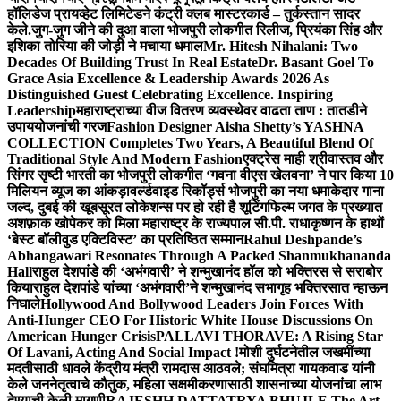
हॉलिडेज प्रायव्हेट लिमिटेडने कंट्री क्लब मास्टरकार्ड – तुर्कस्तान सादर
केले.
जुग-जुग जीने की दुआ वाला भोजपुरी लोकगीत रिलीज, प्रियंका सिंह और
इशिका तोरिया की जोड़ी ने मचाया धमाल
Mr. Hitesh Nihalani: Two
Decades Of Building Trust In Real Estate
Dr. Basant Goel To
Grace Asia Excellence & Leadership Awards 2026 As
Distinguished Guest Celebrating Excellence. Inspiring
Leadership
महाराष्ट्राच्या वीज वितरण व्यवस्थेवर वाढता ताण : तातडीने
उपाययोजनांची गरज
Fashion Designer Aisha Shetty’s YASHNA
COLLECTION Completes Two Years, A Beautiful Blend Of
Traditional Style And Modern Fashion
एक्ट्रेस माही श्रीवास्तव और
सिंगर सृष्टी भारती का भोजपुरी लोकगीत ‘गवना वीएस खेलवना’ ने पार किया 10
मिलियन व्यूज का आंकड़ा
वर्ल्डवाइड रिकॉर्ड्स भोजपुरी का नया धमाकेदार गाना
जल्द, दुबई की खूबसूरत लोकेशन्स पर हो रही है शूटिंग
फिल्म जगत के प्रख्यात
अशफ़ाक खोपेकर को मिला महाराष्ट्र के राज्यपाल सी.पी. राधाकृष्णन के हाथों
‘बेस्ट बॉलीवुड एक्टिविस्ट’ का प्रतिष्ठित सम्मान
Rahul Deshpande’s
Abhangawari Resonates Through A Packed Shanmukhananda
Hall
राहुल देशपांडे की ‘अभंगवारी’ ने शन्मुखानंद हॉल को भक्तिरस से सराबोर
किया
राहुल देशपांडे यांच्या ‘अभंगवारी’ने शन्मुखानंद सभागृह भक्तिरसात न्हाऊन
निघाले
Hollywood And Bollywood Leaders Join Forces With
Anti-Hunger CEO For Historic White House Discussions On
American Hunger Crisis
PALLAVI THORAVE: A Rising Star
Of Lavani, Acting And Social Impact !
मोशी दुर्घटनेतील जखमींच्या
मदतीसाठी धावले केंद्रीय मंत्री रामदास आठवले; संघमित्रा गायकवाड यांनी
केले जननेतृत्वाचे कौतुक, महिला सक्षमीकरणासाठी शासनाच्या योजनांचा लाभ
देण्याची केली मागणी
RAJESHH DATTATRYA BHUJLE The Art