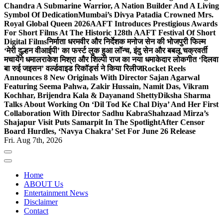
Chandra A Submarine Warrior, A Nation Builder And A Living
Symbol Of Dedication
Mumbai’s Divya Patadia Crowned Mrs.
Royal Global Queen 2026
AAFT Introduces Prestigious Awards
For Short Films At The Historic 128th AAFT Festival Of Short
Digital Films
निर्माता धरमवीर और निर्देशक मनोज सेन की भोजपुरी फिल्म
‘मेरी दुल्हन वीआईपी’ का फर्स्ट लुक हुआ लॉन्च, इंदु सेन और बबलू चक्रवर्ती
मचायेंगे धमाल
राकेश मिश्रा और शिल्पी राज का नया धमाकेदार लोकगीत ‘दिलवा
बा रुई जइसन’ वर्ल्डवाइड रिकॉर्ड्स ने किया रिलीज
Rocket Reels
Announces 8 New Originals With Director Sajan Agarwal
Featuring Seema Pahwa, Zakir Hussain, Namit Das, Vikram
Kochhar, Brijendra Kala & Dayanand Shetty
Diksha Sharma
Talks About Working On ‘Dil Tod Ke Chal Diya’ And Her First
Collaboration With Director Sadhu Kabra
Shahzaad Mirza’s
Shajapur Visit Puts Samarpit In The Spotlight
After Censor
Board Hurdles, ‘Navya Chakra’ Set For June 26 Release
Fri. Aug 7th, 2026
Home
ABOUT Us
Entertainment News
Disclaimer
Contact