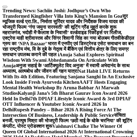
Skip
to
Trending News:
Sachiin Joshi: Jodhpur’s Own Who
content
Transformed Kingfisher Villa Into King’s Mansion In Goa
सुर
म्यूजिक वर्ल्ड प्रा.लि., निर्माता सुरिंदर यादव और निर्देशक विजय यादव की
भोजपुरी फिल्म ‘गंगा जमुना सरस्वती’ की शूटिंग ग्रैंड मुहूर्त करके शुरू
महराजगंज, भदोही में
‘कैलाश के निवासी’ वर्ल्डवाइड रिकॉर्ड्स पर रिलीज,
एक्ट्रेस माही श्रीवास्तव और सिंगर शिवानी सिंह का नया बोलबम गीत
वीकेडीएल
ग्रुप का ‘NPA Bazaar’ भारत में एनपीए एवं डिस्ट्रेस्ड एसेट समाधान का बन
रहा राष्ट्रीय मंच, वि के दुबे के नेतृत्व में बैंकिंग एवं वित्तीय क्षेत्र के लिए समग्र
समाधान उपलब्ध कराने की पहल i
Anuja Sahai Explores Spiritual
Wisdom With Swami Abhedananda On Articulate With
Anuja
अनुजा सहाई के ‘आर्टिक्युलेट विद अनुजा’ में स्वामी अभेदानंद के साथ
अध्यात्म, आत्मबोध और जीवन की गहन यात्रा
Nat Habit LIVE Returns
With Its 4th Edition, Featuring Sanjana Sanghi In An Exclusive
Look Inside Fresh Ayurveda Kitchen
AAFT Hosts Engaging
Mental Health Workshop By Aruna Babbar At Marwah
Studios
Kalyanji Jana’s 5th Bharat Gaurav Icon Award 2026
Held In Delhi
7th DPIAF Lifestyle Iconic Award & 3rd DPIAF
OTT Influencer & Youtuber Iconic Award 2026 In
Delhi
Rupesh Pandey – Bihar 2026 A Rising Force At The
Intersection Of Business, Leadership & Public Service
संचिता
बनर्जी, प्रत्युष मिश्रा की भोजपुरी फिल्म ‘छठी माई के धोके चरनिया’ की शूटिंग
कंप्लीट, पोस्ट प्रोडक्शन शुरू
Vaishnavi Chalke The Winner Of
Queen Of Global International 2026 At International Crowning