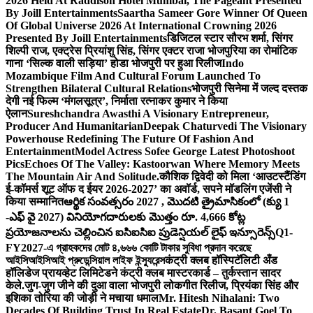
2026 Held At Raddison Hotel Mumbai, The Pageant Presented
By Joill Entertainments
Saartha Sameer Gore Winner Of Queen
Of Global Universe 2026 At International Crowning 2026
Presented By Joill Entertainments
डिजिटल स्टार सौरभ शर्मा, सिंगर
शिल्पी राज, एक्ट्रेस प्रियांशु सिंह, सिंगर एक्टर राजा भोजपुरिया का रोमांटिक
गाना ‘सिल्क वाली सड़िया’ होडा भोजपुरी पर हुआ रिलीज
Indo
Mozambique Film And Cultural Forum Launched To
Strengthen Bilateral Cultural Relations
भोजपुरी सिनेमा में जल्द दस्तक
देगी नई फिल्म ‘मंगलसूत्र’, निर्माता रत्नाकर कुमार ने किया
ऐलान
Sureshchandra Awasthi A Visionary Entrepreneur,
Producer And Humanitarian
Deepak Chaturvedi The Visionary
Powerhouse Redefining The Future Of Fashion And
Entertainment
Model Actress Sofee George Latest Photoshoot
Pics
Echoes Of The Valley: Kastoorwan Where Memory Meets
The Mountain Air And Solitude.
कौशिक द्विवेदी को मिला ‘आउटस्टैंडिंग
ई-कॉमर्स शूट ऑफ द ईयर 2026-2027’ का अवॉर्ड, सपने मॉडलिंग एजेंसी ने
किया सम्मानित
ఆర్థిక సంవత్సరం 2027 , మొదటి త్రైమాసికంలో (క్యు 1
-ఎఫ్ వై 2027) వినియోగదారులకు మొత్తం రూ. 4,666 కోట్ల
ప్రయోజనాలను చెల్లించిన ఐసిఐసిఐ ప్రుడెన్షియల్ లైఫ్ ఇన్సూరెన్స్
Q1-
FY2027-এ গ্রাহকদের মোট ৪,৬৬৬ কোটি টাকার সুবিধা প্রদান করেছে
আইসিআইসিআই প্রুডেন্সিয়াল লাইফ ইন্স্যুরেন্স
कंट्री क्लब हॉस्पिटॅलिटी अँड
हॉलिडेज प्रायव्हेट लिमिटेडने कंट्री क्लब मास्टरकार्ड – तुर्कस्तान सादर
केले.
जुग-जुग जीने की दुआ वाला भोजपुरी लोकगीत रिलीज, प्रियंका सिंह और
इशिका तोरिया की जोड़ी ने मचाया धमाल
Mr. Hitesh Nihalani: Two
Decades Of Building Trust In Real Estate
Dr. Basant Goel To