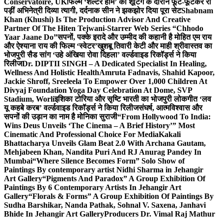
Conservatoire, UK
फिल्म ‘शेल्टर होम’ की शूटिंग के दौरान फूट-फूटकर रो
पड़ीं अभिनेत्री दिव्या त्यागी, दर्दनाक सीन ने झकझोर दिया पूरा सेट
Shabnam
Khan (Khushi) Is The Production Advisor And Creative
Partner Of The Hiten Tejwani-Starrer Web Series “Chhodo
Yaar Jaane Do”
सपनों, पक्के इरादे और उम्मीद की कहानी है मोहित एम राय
और ऐश्याना राय की फिल्म ‘स्वेटर’
खुशबू तिवारी केटी और माही श्रीवास्तव का
भोजपुरी सैड सांग ‘उहे अंखिया रोवा दिहला’ वर्ल्डवाइड रिकॉर्ड्स ने किया
रिलीज
Dr. DIPTII SINGH – A Dedicated Specialist In Healing,
Wellness And Holistic Health
Amruta Fadnavis, Shahid Kapoor,
Jackie Shroff, Sreeleela To Empower Over 1,000 Children At
Divyaj Foundation Yoga Day Celebration At Dome, SVP
Stadium, Worli
इशिका टोरिया और सृष्टि भारती का भोजपुरी लोकगीत ‘लव
यू कहबे करब’ वर्ल्डवाइड रिकॉर्ड्स ने किया रिलीज
संघर्ष, आत्मविश्वास और
सपनों की उड़ान का नाम है मोनिका सुराजी
“From Hollywood To India:
Wins Deus Unveils ‘The Cinema – A Brief History’” Most
Cinematic And Professional Choice For Media
Kakali
Bhattacharya Unveils Glam Beat 2.0 With Archana Gautam,
Mehjabeen Khan, Nandita Puri And RJ Anurag Pandey In
Mumbai
“Where Silence Becomes Form” Solo Show of
Paintings By contemporary artist Nidhi Sharma in Jehangir
Art Gallery
“Pigments And Paradox” A Group Exhibition Of
Paintings By 6 Contemporary Artists In Jehangir Art
Gallery
“Florals & Forms” A Group Exhibition Of Paintings By
Sudha Barshikar, Nanda Pathak, Sohnal V. Saxena, Janhavi
Bhide In Jehangir Art Gallery
Producers Dr. Vimal Raj Mathur