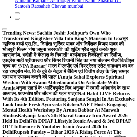
Amitabh Ranjan
# Astrologer Pandit Rahul Shastri
# Dr.
Santosh Raosaheb Chavan mumbai
Trending News:
Sachiin Joshi: Jodhpur’s Own Who
Transformed Kingfisher Villa Into King’s Mansion In Goa
सुर
म्यूजिक वर्ल्ड प्रा.लि., निर्माता सुरिंदर यादव और निर्देशक विजय यादव की
भोजपुरी फिल्म ‘गंगा जमुना सरस्वती’ की शूटिंग ग्रैंड मुहूर्त करके शुरू
महराजगंज, भदोही में
‘कैलाश के निवासी’ वर्ल्डवाइड रिकॉर्ड्स पर रिलीज,
एक्ट्रेस माही श्रीवास्तव और सिंगर शिवानी सिंह का नया बोलबम गीत
वीकेडीएल
ग्रुप का ‘NPA Bazaar’ भारत में एनपीए एवं डिस्ट्रेस्ड एसेट समाधान का बन
रहा राष्ट्रीय मंच, वि के दुबे के नेतृत्व में बैंकिंग एवं वित्तीय क्षेत्र के लिए समग्र
समाधान उपलब्ध कराने की पहल i
Anuja Sahai Explores Spiritual
Wisdom With Swami Abhedananda On Articulate With
Anuja
अनुजा सहाई के ‘आर्टिक्युलेट विद अनुजा’ में स्वामी अभेदानंद के साथ
अध्यात्म, आत्मबोध और जीवन की गहन यात्रा
Nat Habit LIVE Returns
With Its 4th Edition, Featuring Sanjana Sanghi In An Exclusive
Look Inside Fresh Ayurveda Kitchen
AAFT Hosts Engaging
Mental Health Workshop By Aruna Babbar At Marwah
Studios
Kalyanji Jana’s 5th Bharat Gaurav Icon Award 2026
Held In Delhi
7th DPIAF Lifestyle Iconic Award & 3rd DPIAF
OTT Influencer & Youtuber Iconic Award 2026 In
Delhi
Rupesh Pandey – Bihar 2026 A Rising Force At The