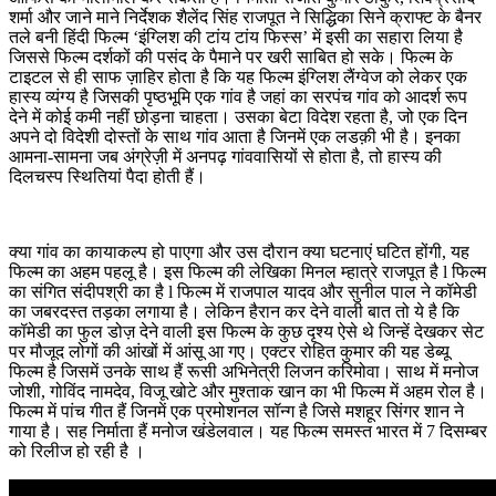
शर्मा और जाने माने निर्देशक शैलेंद सिंह राजपूत ने सिद्धिका सिने क्राफ्ट के बैनर
तले बनी हिंदी फिल्म ‘इंग्लिश की टांय टांय फिस्स’ में इसी का सहारा लिया है
जिससे फिल्म दर्शकों की पसंद के पैमाने पर खरी साबित हो सके। फिल्म के
टाइटल से ही साफ ज़ाहिर होता है कि यह फिल्म इंग्लिश लैंग्वेज को लेकर एक
हास्य व्यंग्य है जिसकी पृष्ठभूमि एक गांव है जहां का सरपंच गांव को आदर्श रूप
देने में कोई कमी नहीं छोड़ना चाहता। उसका बेटा विदेश रहता है, जो एक दिन
अपने दो विदेशी दोस्तों के साथ गांव आता है जिनमें एक लडक़ी भी है। इनका
आमना-सामना जब अंग्रेज़ी में अनपढ़ गांववासियों से होता है, तो हास्य की
दिलचस्प स्थितियां पैदा होती हैं।
क्या गांव का कायाकल्प हो पाएगा और उस दौरान क्या घटनाएं घटित होंगी, यह
फिल्म का अहम पहलू है। इस फिल्म की लेखिका मिनल म्हात्रे राजपूत है l फिल्म
का संगित संदीपश्री का है l फिल्म में राजपाल यादव और सुनील पाल ने कॉमेडी
का जबरदस्त तड़का लगाया है। लेकिन हैरान कर देने वाली बात तो ये है कि
कॉमेडी का फुल डोज़ देने वाली इस फिल्म के कुछ दृश्य ऐसे थे जिन्हें देखकर सेट
पर मौजूद लोगों की आंखों में आंसू आ गए। एक्टर रोहित कुमार की यह डेब्यू
फिल्म है जिसमें उनके साथ हैं रूसी अभिनेत्री लिजन करिमोवा। साथ में मनोज
जोशी, गोविंद नामदेव, विजू खोटे और मुश्ताक खान का भी फिल्म में अहम रोल है।
फिल्म में पांच गीत हैं जिनमें एक प्रमोशनल सॉन्ग है जिसे मशहूर सिंगर शान ने
गाया है। सह निर्माता हैं मनोज खंडेलवाल। यह फिल्म समस्त भारत में 7 दिसम्बर
को रिलीज हो रही है ।