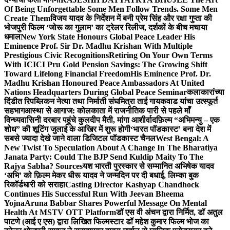
Of Being Unforgettable Some Men Follow Trends. Some Men
Create Them
विजय यादव के निर्देशन में बनी प्रेम सिंह और रक्षा गुप्ता की
भोजपुरी फिल्म ‘जोरू का गुलाम’ का ट्रेलर रिलीज, दर्शकों के बीच मचाया
धमाल
New York State Honours Global Peace Leader His
Eminence Prof. Sir Dr. Madhu Krishan With Multiple
Prestigious Civic Recognitions
Retiring On Your Own Terms
With ICICI Pru Gold Pension Savings: The Growing Shift
Toward Lifelong Financial Freedom
His Eminence Prof. Dr.
Madhu Krishan Honoured Peace Ambassadors At United
Nations Headquarters During Global Peace Seminar
कलाकारांच्या
दिंडीत रिपब्लिकन नेत्या तथा निर्माती संघमित्रा ताई गायकवाड यांचा उत्स्फूर्त
सहभाग
आस्था से आगाज: कोलकाता में राजनीतिक पारी से पहले माँ
विन्ध्यवासिनी दरबार पहुंचे कुलदीप मैती, मांगा आशीर्वाद
फ़िल्म “अभिमन्यु – एक
शोध” की शूटिंग जुलाई के आखिर में शुरू होगी
‘भारत पॉडकास्ट’ बना देश में
सबसे ज्यादा देखे जाने वाला डिजिटल पॉडकास्ट चैनल
West Bengal: A
New Twist To Speculation About A Change In The Bharatiya
Janata Party: Could The BJP Send Kuldip Maity To The
Rajya Sabha? Sources
यश भारती पुरस्कार से सम्मानित अभिषेक यादव
‘अभि’ को फ़िल्म मेकर धीरू यादव ने जन्मदिन पर दी बधाई, लिम्का बुक
रिकॉर्डधारी को सराहा
Casting Director Kashyap Chandhock
Continues His Successful Run With Jeevan Bheema
Yojna
Aruna Babbar Shares Powerful Message On Mental
Health At MSTV OTT Platform
डॉ एस वी अंचन द्वारा निर्मित, डॉ अतुल
पाटणे (आई ए एस) द्वारा लिखित फिल्मस्टार डॉ महेश कुमार फिल्म भोज का