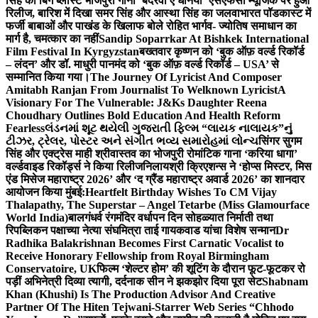
सिंह का बिग ब्लास्ट भोजपुरी गाना ‘बदरवा ए धनिया’ एसएफसी म्यूजिक पर हुआ
रिलीज, बारिश में दिखा समर सिंह और आस्था सिंह का जलवा
भारत पॉडकास्ट में
फर्जी बाबाओं और पाखंड के खिलाफ बोले रोहित भार्गव- ज्योतिष समाधान का
मार्ग है, चमत्कार का नहीं
Sandip Soparrkar At Bishkek International
Film Festival In Kyrgyzstan
बख्तवार कृष्णन को ‘बुक ऑफ़ वर्ल्ड रिकॉर्ड
– लंदन’ और डॉ. माधुरी पानमंद को ‘बुक ऑफ़ वर्ल्ड रिकॉर्ड – USA’ से
सम्मानित किया गया।
The Journey Of Lyricist And Composer
Amitabh Ranjan From Journalist To Welknown Lyricist
A
Visionary For The Vulnerable: J&Ks Daughter Reena
Choudhary Outlines Bold Education And Health Reform
Fearless
લંડનમાં શૂટ થયેલી ગુજરાતી ફિલ્મ “લાયક નાલાયક”નું
ટીઝર, ટ્રેલર, પોસ્ટર અને સંગીત ભવ્ય સમારોહમાં લોન્ચ
सिंगर सुगम
सिंह और एक्ट्रेस माही श्रीवास्तव का भोजपुरी रोमांटिक गाना ‘करिया धागा’
वर्ल्डवाइड रिकॉर्ड्स ने किया रिलीज
निलायश्री क्रिएशन्स ने ‘होप्स मिस्टर, मिस
एंड मिसेज महाराष्ट्र 2026’ और ‘द ग्रैंड महाराष्ट्र अवार्ड 2026’ का शानदार
आयोजन किया मुंबई:
Heartfelt Birthday Wishes To CM Vijay
Thalapathy, The Superstar – Angel Tetarbe (Miss Glamourface
World India)
बालगंधर्व रंगमंदिर वर्धापन दिन सोहळ्यात निर्माती तथा
रिपब्लिकन पक्षाच्या नेत्या संघमित्रा ताई गायकवाड यांचा विशेष सन्मान
Dr
Radhika Balakrishnan Becomes First Carnatic Vocalist to
Receive Honorary Fellowship from Royal Birmingham
Conservatoire, UK
फिल्म ‘शेल्टर होम’ की शूटिंग के दौरान फूट-फूटकर रो
पड़ीं अभिनेत्री दिव्या त्यागी, दर्दनाक सीन ने झकझोर दिया पूरा सेट
Shabnam
Khan (Khushi) Is The Production Advisor And Creative
Partner Of The Hiten Tejwani-Starrer Web Series “Chhodo