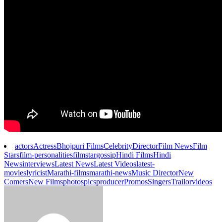
actors
Actress
Bhojpuri Films
Celebrity
Director
Film News
Film
Stars
film-personalities
filmstar
gossip
Hindi Films
Hindi
News
interviews
Latest News
Latest Videos
latest-
movies
lyricist
Marathi-films
marathi-news
Music Director
New
Comers
New Films
photos
pics
producer
Promos
Singers
Trailor
videos