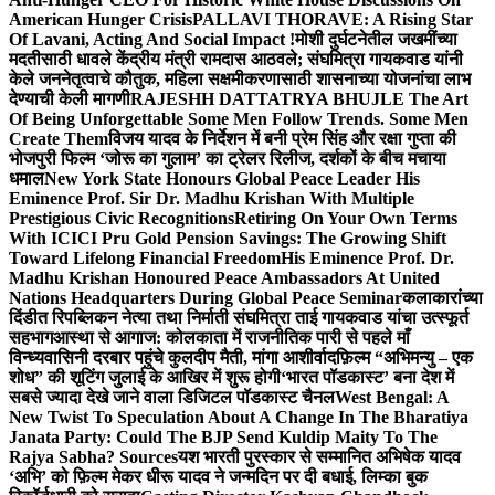
American Hunger Crisis
PALLAVI THORAVE: A Rising Star
Of Lavani, Acting And Social Impact !
मोशी दुर्घटनेतील जखमींच्या
मदतीसाठी धावले केंद्रीय मंत्री रामदास आठवले; संघमित्रा गायकवाड यांनी
केले जननेतृत्वाचे कौतुक, महिला सक्षमीकरणासाठी शासनाच्या योजनांचा लाभ
देण्याची केली मागणी
RAJESHH DATTATRYA BHUJLE The Art
Of Being Unforgettable Some Men Follow Trends. Some Men
Create Them
विजय यादव के निर्देशन में बनी प्रेम सिंह और रक्षा गुप्ता की
भोजपुरी फिल्म ‘जोरू का गुलाम’ का ट्रेलर रिलीज, दर्शकों के बीच मचाया
धमाल
New York State Honours Global Peace Leader His
Eminence Prof. Sir Dr. Madhu Krishan With Multiple
Prestigious Civic Recognitions
Retiring On Your Own Terms
With ICICI Pru Gold Pension Savings: The Growing Shift
Toward Lifelong Financial Freedom
His Eminence Prof. Dr.
Madhu Krishan Honoured Peace Ambassadors At United
Nations Headquarters During Global Peace Seminar
कलाकारांच्या
दिंडीत रिपब्लिकन नेत्या तथा निर्माती संघमित्रा ताई गायकवाड यांचा उत्स्फूर्त
सहभाग
आस्था से आगाज: कोलकाता में राजनीतिक पारी से पहले माँ
विन्ध्यवासिनी दरबार पहुंचे कुलदीप मैती, मांगा आशीर्वाद
फ़िल्म “अभिमन्यु – एक
शोध” की शूटिंग जुलाई के आखिर में शुरू होगी
‘भारत पॉडकास्ट’ बना देश में
सबसे ज्यादा देखे जाने वाला डिजिटल पॉडकास्ट चैनल
West Bengal: A
New Twist To Speculation About A Change In The Bharatiya
Janata Party: Could The BJP Send Kuldip Maity To The
Rajya Sabha? Sources
यश भारती पुरस्कार से सम्मानित अभिषेक यादव
‘अभि’ को फ़िल्म मेकर धीरू यादव ने जन्मदिन पर दी बधाई, लिम्का बुक