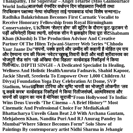
Thalapathy, The Superstar – Angel Tetarbe (Miss Glamourface
World India)
बालगंधर्व रंगमंदिर वर्धापन दिन सोहळ्यात निर्माती तथा
रिपब्लिकन पक्षाच्या नेत्या संघमित्रा ताई गायकवाड यांचा विशेष सन्मान
Dr
Radhika Balakrishnan Becomes First Carnatic Vocalist to
Receive Honorary Fellowship from Royal Birmingham
Conservatoire, UK
फिल्म ‘शेल्टर होम’ की शूटिंग के दौरान फूट-फूटकर रो
पड़ीं अभिनेत्री दिव्या त्यागी, दर्दनाक सीन ने झकझोर दिया पूरा सेट
Shabnam
Khan (Khushi) Is The Production Advisor And Creative
Partner Of The Hiten Tejwani-Starrer Web Series “Chhodo
Yaar Jaane Do”
सपनों, पक्के इरादे और उम्मीद की कहानी है मोहित एम राय
और ऐश्याना राय की फिल्म ‘स्वेटर’
खुशबू तिवारी केटी और माही श्रीवास्तव का
भोजपुरी सैड सांग ‘उहे अंखिया रोवा दिहला’ वर्ल्डवाइड रिकॉर्ड्स ने किया
रिलीज
Dr. DIPTII SINGH – A Dedicated Specialist In Healing,
Wellness And Holistic Health
Amruta Fadnavis, Shahid Kapoor,
Jackie Shroff, Sreeleela To Empower Over 1,000 Children At
Divyaj Foundation Yoga Day Celebration At Dome, SVP
Stadium, Worli
इशिका टोरिया और सृष्टि भारती का भोजपुरी लोकगीत ‘लव
यू कहबे करब’ वर्ल्डवाइड रिकॉर्ड्स ने किया रिलीज
संघर्ष, आत्मविश्वास और
सपनों की उड़ान का नाम है मोनिका सुराजी
“From Hollywood To India:
Wins Deus Unveils ‘The Cinema – A Brief History’” Most
Cinematic And Professional Choice For Media
Kakali
Bhattacharya Unveils Glam Beat 2.0 With Archana Gautam,
Mehjabeen Khan, Nandita Puri And RJ Anurag Pandey In
Mumbai
“Where Silence Becomes Form” Solo Show of
Paintings By contemporary artist Nidhi Sharma in Jehangir