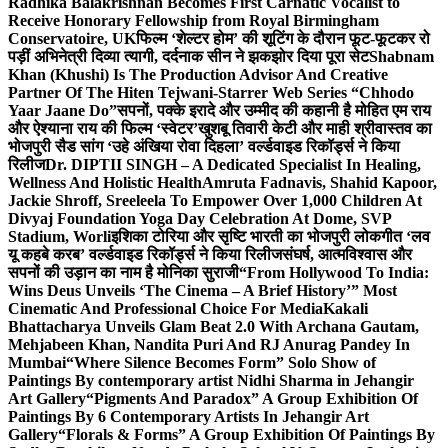
Radhika Balakrishnan Becomes First Carnatic Vocalist to
Receive Honorary Fellowship from Royal Birmingham
Conservatoire, UK
फिल्म ‘शेल्टर होम’ की शूटिंग के दौरान फूट-फूटकर रो
पड़ीं अभिनेत्री दिव्या त्यागी, दर्दनाक सीन ने झकझोर दिया पूरा सेट
Shabnam
Khan (Khushi) Is The Production Advisor And Creative
Partner Of The Hiten Tejwani-Starrer Web Series “Chhodo
Yaar Jaane Do”
सपनों, पक्के इरादे और उम्मीद की कहानी है मोहित एम राय
और ऐश्याना राय की फिल्म ‘स्वेटर’
खुशबू तिवारी केटी और माही श्रीवास्तव का
भोजपुरी सैड सांग ‘उहे अंखिया रोवा दिहला’ वर्ल्डवाइड रिकॉर्ड्स ने किया
रिलीज
Dr. DIPTII SINGH – A Dedicated Specialist In Healing,
Wellness And Holistic Health
Amruta Fadnavis, Shahid Kapoor,
Jackie Shroff, Sreeleela To Empower Over 1,000 Children At
Divyaj Foundation Yoga Day Celebration At Dome, SVP
Stadium, Worli
इशिका टोरिया और सृष्टि भारती का भोजपुरी लोकगीत ‘लव
यू कहबे करब’ वर्ल्डवाइड रिकॉर्ड्स ने किया रिलीज
संघर्ष, आत्मविश्वास और
सपनों की उड़ान का नाम है मोनिका सुराजी
“From Hollywood To India:
Wins Deus Unveils ‘The Cinema – A Brief History’” Most
Cinematic And Professional Choice For Media
Kakali
Bhattacharya Unveils Glam Beat 2.0 With Archana Gautam,
Mehjabeen Khan, Nandita Puri And RJ Anurag Pandey In
Mumbai
“Where Silence Becomes Form” Solo Show of
Paintings By contemporary artist Nidhi Sharma in Jehangir
Art Gallery
“Pigments And Paradox” A Group Exhibition Of
Paintings By 6 Contemporary Artists In Jehangir Art
Gallery
“Florals & Forms” A Group Exhibition Of Paintings By