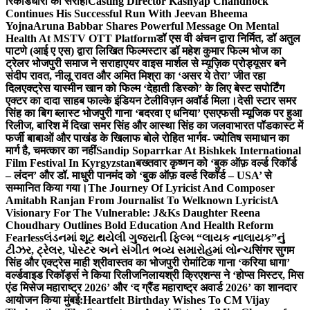
रिकॉर्डधारी को सराहा
Casting Director Kashyap Chandhock
Continues His Successful Run With Jeevan Bheema
Yojna
Aruna Babbar Shares Powerful Message On Mental
Health At MSTV OTT Platform
डॉ एस वी अंचन द्वारा निर्मित, डॉ अतुल
पाटणे (आई ए एस) द्वारा लिखित फिल्मस्टार डॉ महेश कुमार फिल्म भोज का
ट्रेलर भोजपुरी समाज ने सराहा
एयर वाइस मार्शल से म्यूज़िक प्रोड्यूसर बने
संदीप रावत, नीलू रावत और अमित मिश्रा का ‘असर ये तेरा’ जीत रहा
दिल
एक्ट्रेस यास्मीन खान को फिल्म ‘देहाती डिस्को’ के लिए बेस्ट सपोर्टिंग
एक्टर का दादा साहब फाल्के इंडियन टेलीविज़न अवॉर्ड मिला।
देसी स्टार समर
सिंह का बिग ब्लास्ट भोजपुरी गाना ‘बदरवा ए धनिया’ एसएफसी म्यूजिक पर हुआ
रिलीज, बारिश में दिखा समर सिंह और आस्था सिंह का जलवा
भारत पॉडकास्ट में
फर्जी बाबाओं और पाखंड के खिलाफ बोले रोहित भार्गव- ज्योतिष समाधान का
मार्ग है, चमत्कार का नहीं
Sandip Soparrkar At Bishkek International
Film Festival In Kyrgyzstan
बख्तवार कृष्णन को ‘बुक ऑफ़ वर्ल्ड रिकॉर्ड
– लंदन’ और डॉ. माधुरी पानमंद को ‘बुक ऑफ़ वर्ल्ड रिकॉर्ड – USA’ से
सम्मानित किया गया।
The Journey Of Lyricist And Composer
Amitabh Ranjan From Journalist To Welknown Lyricist
A
Visionary For The Vulnerable: J&Ks Daughter Reena
Choudhary Outlines Bold Education And Health Reform
Fearless
લંડનમાં શૂટ થયેલી ગુજરાતી ફિલ્મ “લાયક નાલાયક”નું
ટીઝર, ટ્રેલર, પોસ્ટર અને સંગીત ભવ્ય સમારોહમાં લોન્ચ
सिंगर सुगम
सिंह और एक्ट्रेस माही श्रीवास्तव का भोजपुरी रोमांटिक गाना ‘करिया धागा’
वर्ल्डवाइड रिकॉर्ड्स ने किया रिलीज
निलायश्री क्रिएशन्स ने ‘होप्स मिस्टर, मिस
एंड मिसेज महाराष्ट्र 2026’ और ‘द ग्रैंड महाराष्ट्र अवार्ड 2026’ का शानदार
आयोजन किया मुंबई:
Heartfelt Birthday Wishes To CM Vijay