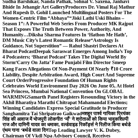
Sudha Barshikar, Nanda Pathak, Sohnal V. Saxena, Janhavi
Bhide In Jehangir Art Gallery
Producers Dr. Vimal Raj Mathur
And Rupesh D. Gohil Launched Multilingual Posters For The
Women-Centric Film “Abhaya”
“Jiski Lathi Uski Bhains –
Season 1”: A Powerful Web Series From Producer MK Rajput
That Exposes The Truth Between Power, Authority, And
Humanity…
Diksha Sharma Features In ‘Hathon Me Hath’,
DM Music City’s Latest Romantic Release
“Astrology Is
Guidance, Not Superstition” — Rahul Shastri Declares At
Bharat Podcast
Deepak Saraswat Emerges Among India’s Top
4 Podcasters; ‘Bharat Podcast’ Takes The Digital World By
Storm
‘Carry On Jatta’ Fame Punjabi Film Director Smeep
Kang Faces Allegations Of Non-Payment Of Nearly ₹10 Crore
Liability, Despite Arbitration Award, High Court And Supreme
Court Order
Progressive Foundation Of Human Rights
Celebrates World Environment Day 2026 On June 05, At Hotel
Sea Princess, Mumbai National Convention On GLOBAL
WARMING
Samarth Panel Registers Resounding Victory in the
Akhil Bharatiya Marathi Chitrapat Mahamandal Elections;
Winning Candidates Express Special Gratitude to Producer
Sanghamitra Tai Shripatrao Gaikwad
मशहूर पार्श्व गायिका प्रियंका
सिंह की आवाज में भोजपुरी लोकगीत ‘माँ’ ने श्रोताओं को किया भावुक
शिल्पी
राज और दामिनी यादव का धमाका, वर्ल्डवाइड रिकॉर्ड्स ने रिलीज किया बर्थडे
एंथम गाना ‘बर्थडे वाला दिन
Top Leading Lawyer V. K. Dubey,
Chairman Of Vkdl Npa Advisory Council, Receives