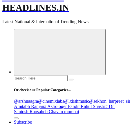
HEADLINES.IN
Latest National & International Trending News
Search
for:
Or check our Popular Categories...
@arshnaagra
@cinemixlabs
@lxkshmusic
@sekhon_harpreet_si
Amitabh Ranjan
# Astrologer Pandit Rahul Shastri
# Dr.
Santosh Raosaheb Chavan mumbai
Subscribe