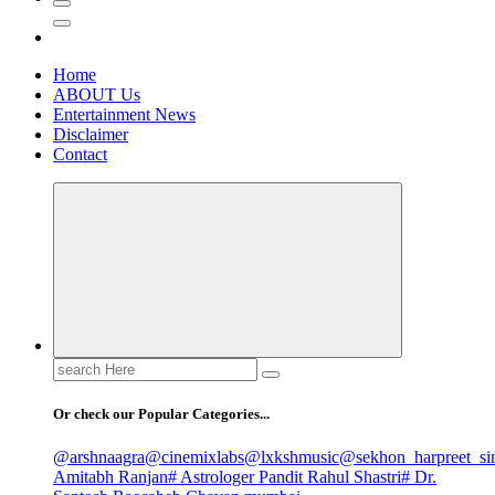
Home
ABOUT Us
Entertainment News
Disclaimer
Contact
Search
for:
Or check our Popular Categories...
@arshnaagra
@cinemixlabs
@lxkshmusic
@sekhon_harpreet_si
Amitabh Ranjan
# Astrologer Pandit Rahul Shastri
# Dr.