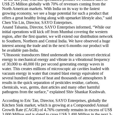
US$ 25 Million globally with 70% of revenues coming from the
North American markets. With India on its way to the fastest
growing economy, we see a huge potential for such a product that
offers a great healthy living along with upmarket lifestyle also,” said
Chen Yin Lin, Director, SAYO Enterprises.
Anand Talsania, Director, SAYO Enterprises informed, “While our
initial operations will kick off from Mumbai covering the western
region, after the first quarter, we will extend our distribution network
to Southern, Northern and Central India. We have observed a huge
interest among the trade and in the next 6-months our product will
be available pan-India.
“Ultrasonic transducers fitted underneath the sink convert electrical
energy to mechanical energy and vibrate in a vibrational frequency
of 30,000 to 40,000 Hz per second generating energy waves in
water. This creates millions of microscopic air cavities loaded with
vacuum energy in water that created blast energy equivalent of
several hundred degrees of heat and thousands of atmospheres It
results in the quick separation of pesticides residue, carbons,
chemicals, wax, germs, dust articles and many other harmful
pathogens from the surface,” explained Shiv Shankar Kushwah.
According to Eric Tan, Director, SAYO Enterprises, globally the
Kitchen Sink market, which is growing at a Compounded Annual
Growth Rate (CAGR) of 4.76% currently remains in excess of US$
3,000 Million and is slated to cross US$ 3,400 Million in the next 3-