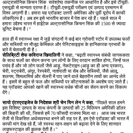
अल्ट्रासोनिक किचन सिंक सर्वश्रेष्ठ तकनीक पर आधारित है और इसे टीयूवी-
एसयूडी से मान्यता प्राप्त है। टीयूवी-एसयूडी परीक्षण एवं उत्‍पाद प्रमाणन में
विश्‍व अग्रणी है। हमारा यह प्रॉडक्ट उत्तरी अमेरिका और पूर्वी यूरोप में काफी
लोकप्रिय है। अब हम इसे भारतीय बाजार में पेश कर रहे हैं। पहले साल में
हमारा उद्देश्य भारत में हाईटेक अल्ट्रासोनिक किचन सिंक की 1500 से ज्यादा
यूनिट बेचना है।“
हाल ही में स्वास्थ्य रक्षा में जुड़े संगठनों ने कई बार ग्रोसरी स्टोर में उपलब्‍ध फलों
और सब्जियों पर मौजूद केमिकल और पेस्टिसाइड्स के हानिकारक प्रभावों के
बारे में चेतावनी दी है।
सेलिब्रिटी शेफ कविराज खियालिनी
ने कहा, “बढ़ती स्वास्थ्य संबंधी जागरूकता
के साथ फलों का सेवन करना उन लोगों के लिए वरदान साबित होगा, जिन्हें फल
पसंद हैं और जो लोग फलों जैसे आड़ू, नेकटेराइन (आड़ू का ही अन्य प्रकार),
चेरी, स्ट्राबेरी, अंगूर, रेस्पबेरी, नाशपाती या सेब और सब्जियों, जैसे आलू,
शलगम, शिमलामिर्च और सेलरी में पाए जाने वाले बेहतरीन तत्वों का आनंद लेते
हैं। इसमें से बहुत से फल और सब्जियों पर कीटनाशकों के अवशेष पाए जाते हैं।
यह प्रॉडक्ट आपको खाने की स्वास्थ्य वर्धक चीजों का सेवन करने का विकल्प
देंगे।
सायो एंटरप्राइजेज के निदेशक श्री चेन यिन लेन ने कहा
, “पिछले साल हमने
इस विशिष्‍ट उत्‍पाद के साथ कंपनी के उत्‍पादों की 25 मिलियन अमेरिकी डॉलर
की बिक्री की थी, जिससे हमें 70 फीसदी राजस्व मिला था। आज जब भारत
तेजी से विकसित अर्थव्यवस्था बनने की राह पर है, हम ऐसे प्रॉडक्ट की भारत में
काफी मांग देख रहे हैं, जो स्वस्थ रहन-सहन को बढ़ावा देने के लिए शानदार
लाइफस्टाइल की झलक देती है।”