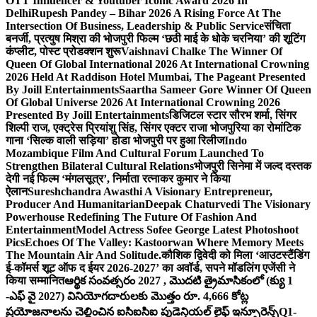
OTT Influencer & Youtuber Iconic Award 2026 In
Delhi
Rupesh Pandey – Bihar 2026 A Rising Force At The
Intersection Of Business, Leadership & Public Service
संचिता
बनर्जी, प्रत्युष मिश्रा की भोजपुरी फिल्म ‘छठी माई के धोके चरनिया’ की शूटिंग
कंप्लीट, पोस्ट प्रोडक्शन शुरू
Vaishnavi Chalke The Winner Of
Queen Of Global International 2026 At International Crowning
2026 Held At Raddison Hotel Mumbai, The Pageant Presented
By Joill Entertainments
Saartha Sameer Gore Winner Of Queen
Of Global Universe 2026 At International Crowning 2026
Presented By Joill Entertainments
डिजिटल स्टार सौरभ शर्मा, सिंगर
शिल्पी राज, एक्ट्रेस प्रियांशु सिंह, सिंगर एक्टर राजा भोजपुरिया का रोमांटिक
गाना ‘सिल्क वाली सड़िया’ होडा भोजपुरी पर हुआ रिलीज
Indo
Mozambique Film And Cultural Forum Launched To
Strengthen Bilateral Cultural Relations
भोजपुरी सिनेमा में जल्द दस्तक
देगी नई फिल्म ‘मंगलसूत्र’, निर्माता रत्नाकर कुमार ने किया
ऐलान
Sureshchandra Awasthi A Visionary Entrepreneur,
Producer And Humanitarian
Deepak Chaturvedi The Visionary
Powerhouse Redefining The Future Of Fashion And
Entertainment
Model Actress Sofee George Latest Photoshoot
Pics
Echoes Of The Valley: Kastoorwan Where Memory Meets
The Mountain Air And Solitude.
कौशिक द्विवेदी को मिला ‘आउटस्टैंडिंग
ई-कॉमर्स शूट ऑफ द ईयर 2026-2027’ का अवॉर्ड, सपने मॉडलिंग एजेंसी ने
किया सम्मानित
ఆర్థిక సంవత్సరం 2027 , మొదటి త్రైమాసికంలో (క్యు 1
-ఎఫ్ వై 2027) వినియోగదారులకు మొత్తం రూ. 4,666 కోట్ల
ప్రయోజనాలను చెల్లించిన ఐసిఐసిఐ ప్రుడెన్షియల్ లైఫ్ ఇన్సూరెన్స్
Q1-