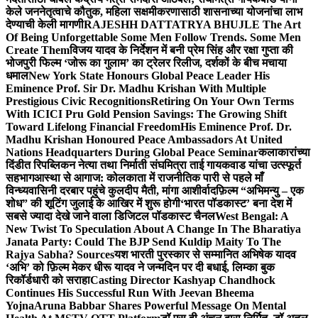
केले जननेतृत्वाचे कौतुक, महिला सक्षमीकरणासाठी शासनाच्या योजनांचा लाभ
देण्याची केली मागणी
RAJESHH DATTATRYA BHUJLE The Art
Of Being Unforgettable Some Men Follow Trends. Some Men
Create Them
विजय यादव के निर्देशन में बनी प्रेम सिंह और रक्षा गुप्ता की
भोजपुरी फिल्म ‘जोरू का गुलाम’ का ट्रेलर रिलीज, दर्शकों के बीच मचाया
धमाल
New York State Honours Global Peace Leader His
Eminence Prof. Sir Dr. Madhu Krishan With Multiple
Prestigious Civic Recognitions
Retiring On Your Own Terms
With ICICI Pru Gold Pension Savings: The Growing Shift
Toward Lifelong Financial Freedom
His Eminence Prof. Dr.
Madhu Krishan Honoured Peace Ambassadors At United
Nations Headquarters During Global Peace Seminar
कलाकारांच्या
दिंडीत रिपब्लिकन नेत्या तथा निर्माती संघमित्रा ताई गायकवाड यांचा उत्स्फूर्त
सहभाग
आस्था से आगाज: कोलकाता में राजनीतिक पारी से पहले माँ
विन्ध्यवासिनी दरबार पहुंचे कुलदीप मैती, मांगा आशीर्वाद
फ़िल्म “अभिमन्यु – एक
शोध” की शूटिंग जुलाई के आखिर में शुरू होगी
‘भारत पॉडकास्ट’ बना देश में
सबसे ज्यादा देखे जाने वाला डिजिटल पॉडकास्ट चैनल
West Bengal: A
New Twist To Speculation About A Change In The Bharatiya
Janata Party: Could The BJP Send Kuldip Maity To The
Rajya Sabha? Sources
यश भारती पुरस्कार से सम्मानित अभिषेक यादव
‘अभि’ को फ़िल्म मेकर धीरू यादव ने जन्मदिन पर दी बधाई, लिम्का बुक
रिकॉर्डधारी को सराहा
Casting Director Kashyap Chandhock
Continues His Successful Run With Jeevan Bheema
Yojna
Aruna Babbar Shares Powerful Message On Mental