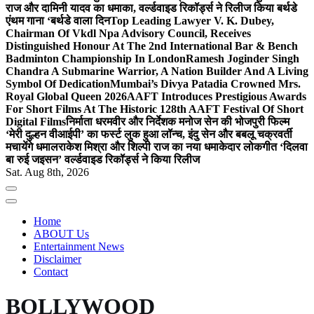
राज और दामिनी यादव का धमाका, वर्ल्डवाइड रिकॉर्ड्स ने रिलीज किया बर्थडे
एंथम गाना ‘बर्थडे वाला दिन
Top Leading Lawyer V. K. Dubey,
Chairman Of Vkdl Npa Advisory Council, Receives
Distinguished Honour At The 2nd International Bar & Bench
Badminton Championship In London
Ramesh Joginder Singh
Chandra A Submarine Warrior, A Nation Builder And A Living
Symbol Of Dedication
Mumbai’s Divya Patadia Crowned Mrs.
Royal Global Queen 2026
AAFT Introduces Prestigious Awards
For Short Films At The Historic 128th AAFT Festival Of Short
Digital Films
निर्माता धरमवीर और निर्देशक मनोज सेन की भोजपुरी फिल्म
‘मेरी दुल्हन वीआईपी’ का फर्स्ट लुक हुआ लॉन्च, इंदु सेन और बबलू चक्रवर्ती
मचायेंगे धमाल
राकेश मिश्रा और शिल्पी राज का नया धमाकेदार लोकगीत ‘दिलवा
बा रुई जइसन’ वर्ल्डवाइड रिकॉर्ड्स ने किया रिलीज
Sat. Aug 8th, 2026
Home
ABOUT Us
Entertainment News
Disclaimer
Contact
BOLLYWOOD