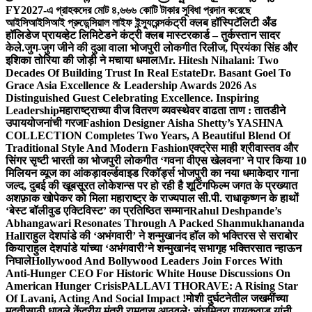
FY2027-এ গ্রাহকদের মোট ৪,৬৬৬ কোটি টাকার সুবিধা প্রদান করেছে
আইসিআইসিআই প্রুডেন্সিয়াল লাইফ ইন্স্যুরেন্স
कंट्री क्लब हॉस्पिटॅलिटी अँड
हॉलिडेज प्रायव्हेट लिमिटेडने कंट्री क्लब मास्टरकार्ड – तुर्कस्तान सादर
केले.
जुग-जुग जीने की दुआ वाला भोजपुरी लोकगीत रिलीज, प्रियंका सिंह और
इशिका तोरिया की जोड़ी ने मचाया धमाल
Mr. Hitesh Nihalani: Two
Decades Of Building Trust In Real Estate
Dr. Basant Goel To
Grace Asia Excellence & Leadership Awards 2026 As
Distinguished Guest Celebrating Excellence. Inspiring
Leadership
महाराष्ट्राच्या वीज वितरण व्यवस्थेवर वाढता ताण : तातडीने
उपाययोजनांची गरज
Fashion Designer Aisha Shetty’s YASHNA
COLLECTION Completes Two Years, A Beautiful Blend Of
Traditional Style And Modern Fashion
एक्ट्रेस माही श्रीवास्तव और
सिंगर सृष्टी भारती का भोजपुरी लोकगीत ‘गवना वीएस खेलवना’ ने पार किया 10
मिलियन व्यूज का आंकड़ा
वर्ल्डवाइड रिकॉर्ड्स भोजपुरी का नया धमाकेदार गाना
जल्द, दुबई की खूबसूरत लोकेशन्स पर हो रही है शूटिंग
फिल्म जगत के प्रख्यात
अशफ़ाक खोपेकर को मिला महाराष्ट्र के राज्यपाल सी.पी. राधाकृष्णन के हाथों
‘बेस्ट बॉलीवुड एक्टिविस्ट’ का प्रतिष्ठित सम्मान
Rahul Deshpande’s
Abhangawari Resonates Through A Packed Shanmukhananda
Hall
राहुल देशपांडे की ‘अभंगवारी’ ने शन्मुखानंद हॉल को भक्तिरस से सराबोर
किया
राहुल देशपांडे यांच्या ‘अभंगवारी’ने शन्मुखानंद सभागृह भक्तिरसात न्हाऊन
निघाले
Hollywood And Bollywood Leaders Join Forces With
Anti-Hunger CEO For Historic White House Discussions On
American Hunger Crisis
PALLAVI THORAVE: A Rising Star
Of Lavani, Acting And Social Impact !
मोशी दुर्घटनेतील जखमींच्या
मदतीसाठी धावले केंद्रीय मंत्री रामदास आठवले; संघमित्रा गायकवाड यांनी