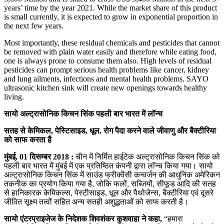
years’ time by the year 2021. While the market share of this product
is small currently, it is expected to grow in exponential proportion in
the next few years.
Most importantly, these residual chemicals and pesticides that cannot
be removed with plain water easily and therefore while eating food,
one is always prone to consume them also. High levels of residual
pesticides can prompt serious health problems like cancer, kidney
and lung ailments, infections and mental health problems. SAYO
ultrasonic kitchen sink will create new openings towards healthy
living.
सायो अल्ट्रासोनिक किचन सिंक पहली बार भारत में लॉन्च
सतह से केमिकल, पेस्टिसाइड, धूल, रोग पैदा करने वाले जीवाणु और बैक्टीरिया
को साफ करता है
मुंबई,
01
दिसम्बर 2018
:
चीन में निर्मित हाईटेक अल्ट्रासोनिक किचन सिंक को
पहली बार भारत में मुंबई में एक प्रतिष्ठित कंपनी द्वारा लॉन्‍च किया गया। सायो
अल्ट्रासोनिक किचन सिंक में साउंड फ्रीक्‍वेंसी कन्‍वर्जन की आधुनिक अमेरिकन
तकनीक का प्रयोग किया गया है, जोकि फलों, सब्जियों, सीफूड आदि की सतह
से हानिकारक केमिकल्‍स, पेस्‍टीसाइड, धूल और पैथोजेन्‍स, बैक्‍टीरिया एवं दूसरे
जीवित सूक्ष्‍म तत्‍वों सहित अन्‍य सतही अशुद्धताओं को साफ करती है।
सायो एंटरप्राइजेज के निदेशक शिवशंकर कुशवाहा ने कहा,
“हमारा