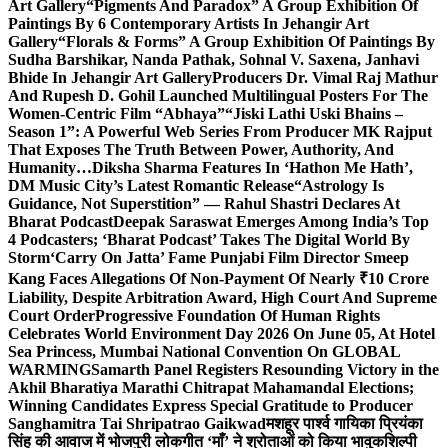
Art Gallery
“Pigments And Paradox” A Group Exhibition Of
Paintings By 6 Contemporary Artists In Jehangir Art
Gallery
“Florals & Forms” A Group Exhibition Of Paintings By
Sudha Barshikar, Nanda Pathak, Sohnal V. Saxena, Janhavi
Bhide In Jehangir Art Gallery
Producers Dr. Vimal Raj Mathur
And Rupesh D. Gohil Launched Multilingual Posters For The
Women-Centric Film “Abhaya”
“Jiski Lathi Uski Bhains –
Season 1”: A Powerful Web Series From Producer MK Rajput
That Exposes The Truth Between Power, Authority, And
Humanity…
Diksha Sharma Features In ‘Hathon Me Hath’,
DM Music City’s Latest Romantic Release
“Astrology Is
Guidance, Not Superstition” — Rahul Shastri Declares At
Bharat Podcast
Deepak Saraswat Emerges Among India’s Top
4 Podcasters; ‘Bharat Podcast’ Takes The Digital World By
Storm
‘Carry On Jatta’ Fame Punjabi Film Director Smeep
Kang Faces Allegations Of Non-Payment Of Nearly ₹10 Crore
Liability, Despite Arbitration Award, High Court And Supreme
Court Order
Progressive Foundation Of Human Rights
Celebrates World Environment Day 2026 On June 05, At Hotel
Sea Princess, Mumbai National Convention On GLOBAL
WARMING
Samarth Panel Registers Resounding Victory in the
Akhil Bharatiya Marathi Chitrapat Mahamandal Elections;
Winning Candidates Express Special Gratitude to Producer
Sanghamitra Tai Shripatrao Gaikwad
मशहूर पार्श्व गायिका प्रियंका
सिंह की आवाज में भोजपुरी लोकगीत ‘माँ’ ने श्रोताओं को किया भावुक
शिल्पी