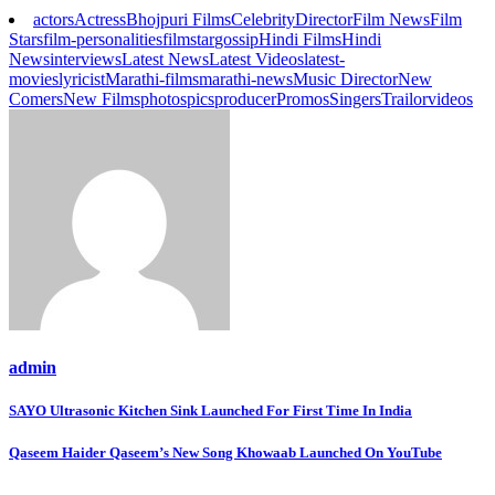
actors
Actress
Bhojpuri Films
Celebrity
Director
Film News
Film
Stars
film-personalities
filmstar
gossip
Hindi Films
Hindi
News
interviews
Latest News
Latest Videos
latest-
movies
lyricist
Marathi-films
marathi-news
Music Director
New
Comers
New Films
photos
pics
producer
Promos
Singers
Trailor
videos
admin
Post
SAYO Ultrasonic Kitchen Sink Launched For First Time In India
navigation
Qaseem Haider Qaseem’s New Song Khowaab Launched On YouTube