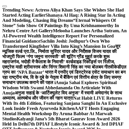
Skip
to
Trending News:
Actress Aliya Khan Says She Wishes She Had
content
Started Acting Earlier
Shanaya Al Haq: A Rising Star In Acting
And Modeling, Chasing Big Dreams
“Eternal Whispers Of
Stone” Solo Show Of Paintings By Uma Krishnamoorthy In
Nehru Centre Art Gallery
Melooha Launches Artha Sutram, An
AI-Powered Wealth Intelligence Report For Personalized
Financial Guidance
Sachiin Joshi: Jodhpur’s Own Who
Transformed Kingfisher Villa Into King’s Mansion In Goa
सुर
म्यूजिक वर्ल्ड प्रा.लि., निर्माता सुरिंदर यादव और निर्देशक विजय यादव की
भोजपुरी फिल्म ‘गंगा जमुना सरस्वती’ की शूटिंग ग्रैंड मुहूर्त करके शुरू
महराजगंज, भदोही में
‘कैलाश के निवासी’ वर्ल्डवाइड रिकॉर्ड्स पर रिलीज,
एक्ट्रेस माही श्रीवास्तव और सिंगर शिवानी सिंह का नया बोलबम गीत
वीकेडीएल
ग्रुप का ‘NPA Bazaar’ भारत में एनपीए एवं डिस्ट्रेस्ड एसेट समाधान का बन
रहा राष्ट्रीय मंच, वि के दुबे के नेतृत्व में बैंकिंग एवं वित्तीय क्षेत्र के लिए समग्र
समाधान उपलब्ध कराने की पहल i
Anuja Sahai Explores Spiritual
Wisdom With Swami Abhedananda On Articulate With
Anuja
अनुजा सहाई के ‘आर्टिक्युलेट विद अनुजा’ में स्वामी अभेदानंद के साथ
अध्यात्म, आत्मबोध और जीवन की गहन यात्रा
Nat Habit LIVE Returns
With Its 4th Edition, Featuring Sanjana Sanghi In An Exclusive
Look Inside Fresh Ayurveda Kitchen
AAFT Hosts Engaging
Mental Health Workshop By Aruna Babbar At Marwah
Studios
Kalyanji Jana’s 5th Bharat Gaurav Icon Award 2026
Held In Delhi
7th DPIAF Lifestyle Iconic Award & 3rd DPIAF