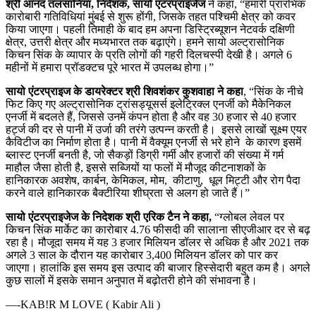
श्री आनंद तलसानिया
,
निदेशक
,
सायो एंटरप्राइजेज
ने कहा, “हमारी प्रारंभिक
कारोबारी गतिविधियां मुंबई से शुरू होंगी, जिसके तहत पश्चिमी क्षेत्र को कवर
किया जाएगा। पहली तिमाही के बाद हम अपना डिस्ट्रिब्यूशन नेटवर्क दक्षिणी
क्षेत्र, उत्तरी क्षेत्र और मध्यभारत तक बढ़ाएंगे। हमने सायो अल्ट्रासोनिक
किचन सिंक के व्यापार के प्रति लोगों की गहरी दिलचस्पी देखी है। अगले 6
महीनों में हमारा प्रॉडक्टच पूरे भारत में उपलब्ध होगा।”
सायो एंटरप्राइज के डायरेक्टर श्री शिवशंकर कुशवाहा ने कहा
, “सिंक के नीचे
फिट किए गए अल्ट्रासोनिक ट्रांसड्यूसर्स इलेट्रिक्ल एनर्जी को मैकेनिकल
एनर्जी में बदलते हैं, जिससे उनमें कंपन होता है और वह 30 हजार से 40 हजार
हर्ट्ज की दर से पानी में उर्जा की तरंगे उत्पन्न करती है। इससे लाखों सूक्ष्म एयर
कैविटीज का निर्माण होता है। पानी में वैक्यूम एनर्जी से भरे होने के कारण इसमें
ब्लास्ट एनर्जी बनती है, जो सैकड़ों डिग्री गर्मी और हजारों की संख्या में गर्म
माहौल जैसा होती है, इससे सब्जियों या फलों में मौजूद कीटनाशकों के
हानिकारक अवशेष, कार्बन, केमिकल, मोम, कीटाणु, धूल मिट्टी और रोग पैदा
करने वाले हानिकारक बैक्टीरिया शीघ्रता से अलग हो जाते हैं।”
सायो एंटरप्राइजेज के निदेशक श्री एरिक टैन ने कहा,
“ग्लोबल लेवल पर
किचन सिंक मार्केट का कारोबार 4.76 फीसदी की सालाना सीएजीआर दर से बढ़
रहा है। मौजूदा समय में यह 3 हजार मिलियन डॉलर से अधिक है और 2021 तक
अगले 3 साल के दौरान यह कारोबार 3,400 मिलियन डॉलर को पार कर
जाएगा। हालांकि इस समय इस उत्‍पाद की बाजार हिस्‍सेदारी बहुत कम है। अगले
कुछ सालों में इसके समान अनुपात में बढ़ोतरी होने की संभावना है।
—-KAB!R M LOVE ( Kabir Ali )