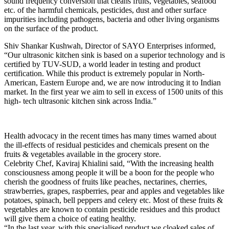
sound frequency conversion that cleans fruits, vegetables, seafood
etc. of the harmful chemicals, pesticides, dust and other surface
impurities including pathogens, bacteria and other living organisms
on the surface of the product.
Shiv Shankar Kushwah, Director of SAYO Enterprises informed,
“Our ultrasonic kitchen sink is based on a superior technology and is
certified by TUV-SUD, a world leader in testing and product
certification. While this product is extremely popular in North-
American, Eastern Europe and, we are now introducing it to Indian
market. In the first year we aim to sell in excess of 1500 units of this
high- tech ultrasonic kitchen sink across India.”
Health advocacy in the recent times has many times warned about
the ill-effects of residual pesticides and chemicals present on the
fruits & vegetables available in the grocery store.
Celebrity Chef, Kaviraj Khialini said, “With the increasing health
consciousness among people it will be a boon for the people who
cherish the goodness of fruits like peaches, nectarines, cherries,
strawberries, grapes, raspberries, pear and apples and vegetables like
potatoes, spinach, bell peppers and celery etc. Most of these fruits &
vegetables are known to contain pesticide residues and this product
will give them a choice of eating healthy.
“In the last year, with this specialised product we cloaked sales of