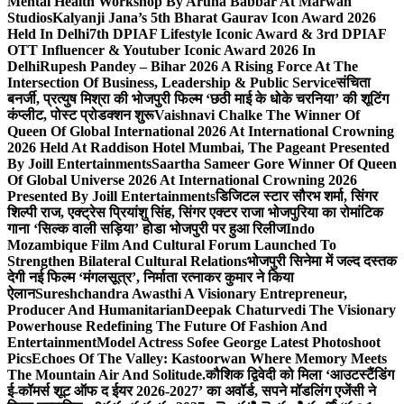
Mental Health Workshop By Aruna Babbar At Marwah
Studios
Kalyanji Jana’s 5th Bharat Gaurav Icon Award 2026
Held In Delhi
7th DPIAF Lifestyle Iconic Award & 3rd DPIAF
OTT Influencer & Youtuber Iconic Award 2026 In
Delhi
Rupesh Pandey – Bihar 2026 A Rising Force At The
Intersection Of Business, Leadership & Public Service
संचिता
बनर्जी, प्रत्युष मिश्रा की भोजपुरी फिल्म ‘छठी माई के धोके चरनिया’ की शूटिंग
कंप्लीट, पोस्ट प्रोडक्शन शुरू
Vaishnavi Chalke The Winner Of
Queen Of Global International 2026 At International Crowning
2026 Held At Raddison Hotel Mumbai, The Pageant Presented
By Joill Entertainments
Saartha Sameer Gore Winner Of Queen
Of Global Universe 2026 At International Crowning 2026
Presented By Joill Entertainments
डिजिटल स्टार सौरभ शर्मा, सिंगर
शिल्पी राज, एक्ट्रेस प्रियांशु सिंह, सिंगर एक्टर राजा भोजपुरिया का रोमांटिक
गाना ‘सिल्क वाली सड़िया’ होडा भोजपुरी पर हुआ रिलीज
Indo
Mozambique Film And Cultural Forum Launched To
Strengthen Bilateral Cultural Relations
भोजपुरी सिनेमा में जल्द दस्तक
देगी नई फिल्म ‘मंगलसूत्र’, निर्माता रत्नाकर कुमार ने किया
ऐलान
Sureshchandra Awasthi A Visionary Entrepreneur,
Producer And Humanitarian
Deepak Chaturvedi The Visionary
Powerhouse Redefining The Future Of Fashion And
Entertainment
Model Actress Sofee George Latest Photoshoot
Pics
Echoes Of The Valley: Kastoorwan Where Memory Meets
The Mountain Air And Solitude.
कौशिक द्विवेदी को मिला ‘आउटस्टैंडिंग
ई-कॉमर्स शूट ऑफ द ईयर 2026-2027’ का अवॉर्ड, सपने मॉडलिंग एजेंसी ने