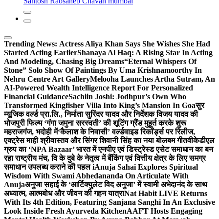
Santosh Raosaheb Chavan mumbai
Trending News:
Actress Aliya Khan Says She Wishes She Had
Started Acting Earlier
Shanaya Al Haq: A Rising Star In Acting
And Modeling, Chasing Big Dreams
“Eternal Whispers Of
Stone” Solo Show Of Paintings By Uma Krishnamoorthy In
Nehru Centre Art Gallery
Melooha Launches Artha Sutram, An
AI-Powered Wealth Intelligence Report For Personalized
Financial Guidance
Sachiin Joshi: Jodhpur’s Own Who
Transformed Kingfisher Villa Into King’s Mansion In Goa
सुर
म्यूजिक वर्ल्ड प्रा.लि., निर्माता सुरिंदर यादव और निर्देशक विजय यादव की
भोजपुरी फिल्म ‘गंगा जमुना सरस्वती’ की शूटिंग ग्रैंड मुहूर्त करके शुरू
महराजगंज, भदोही में
‘कैलाश के निवासी’ वर्ल्डवाइड रिकॉर्ड्स पर रिलीज,
एक्ट्रेस माही श्रीवास्तव और सिंगर शिवानी सिंह का नया बोलबम गीत
वीकेडीएल
ग्रुप का ‘NPA Bazaar’ भारत में एनपीए एवं डिस्ट्रेस्ड एसेट समाधान का बन
रहा राष्ट्रीय मंच, वि के दुबे के नेतृत्व में बैंकिंग एवं वित्तीय क्षेत्र के लिए समग्र
समाधान उपलब्ध कराने की पहल i
Anuja Sahai Explores Spiritual
Wisdom With Swami Abhedananda On Articulate With
Anuja
अनुजा सहाई के ‘आर्टिक्युलेट विद अनुजा’ में स्वामी अभेदानंद के साथ
अध्यात्म, आत्मबोध और जीवन की गहन यात्रा
Nat Habit LIVE Returns
With Its 4th Edition, Featuring Sanjana Sanghi In An Exclusive
Look Inside Fresh Ayurveda Kitchen
AAFT Hosts Engaging