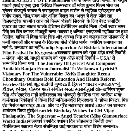
Health At MSTV OTT Platform
डॉ एस वी अंचन द्वारा निर्मित, डॉ अतुल
पाटणे (आई ए एस) द्वारा लिखित फिल्मस्टार डॉ महेश कुमार फिल्म भोज का
ट्रेलर भोजपुरी समाज ने सराहा
एयर वाइस मार्शल से म्यूज़िक प्रोड्यूसर बने
संदीप रावत, नीलू रावत और अमित मिश्रा का ‘असर ये तेरा’ जीत रहा
दिल
एक्ट्रेस यास्मीन खान को फिल्म ‘देहाती डिस्को’ के लिए बेस्ट सपोर्टिंग
एक्टर का दादा साहब फाल्के इंडियन टेलीविज़न अवॉर्ड मिला।
देसी स्टार समर
सिंह का बिग ब्लास्ट भोजपुरी गाना ‘बदरवा ए धनिया’ एसएफसी म्यूजिक पर हुआ
रिलीज, बारिश में दिखा समर सिंह और आस्था सिंह का जलवा
भारत पॉडकास्ट में
फर्जी बाबाओं और पाखंड के खिलाफ बोले रोहित भार्गव- ज्योतिष समाधान का
मार्ग है, चमत्कार का नहीं
Sandip Soparrkar At Bishkek International
Film Festival In Kyrgyzstan
बख्तवार कृष्णन को ‘बुक ऑफ़ वर्ल्ड रिकॉर्ड
– लंदन’ और डॉ. माधुरी पानमंद को ‘बुक ऑफ़ वर्ल्ड रिकॉर्ड – USA’ से
सम्मानित किया गया।
The Journey Of Lyricist And Composer
Amitabh Ranjan From Journalist To Welknown Lyricist
A
Visionary For The Vulnerable: J&Ks Daughter Reena
Choudhary Outlines Bold Education And Health Reform
Fearless
લંડનમાં શૂટ થયેલી ગુજરાતી ફિલ્મ “લાયક નાલાયક”નું
ટીઝર, ટ્રેલર, પોસ્ટર અને સંગીત ભવ્ય સમારોહમાં લોન્ચ
सिंगर सुगम
सिंह और एक्ट्रेस माही श्रीवास्तव का भोजपुरी रोमांटिक गाना ‘करिया धागा’
वर्ल्डवाइड रिकॉर्ड्स ने किया रिलीज
निलायश्री क्रिएशन्स ने ‘होप्स मिस्टर, मिस
एंड मिसेज महाराष्ट्र 2026’ और ‘द ग्रैंड महाराष्ट्र अवार्ड 2026’ का शानदार
आयोजन किया मुंबई:
Heartfelt Birthday Wishes To CM Vijay
Thalapathy, The Superstar – Angel Tetarbe (Miss Glamourface
World India)
बालगंधर्व रंगमंदिर वर्धापन दिन सोहळ्यात निर्माती तथा
रिपब्लिकन पक्षाच्या नेत्या संघमित्रा ताई गायकवाड यांचा विशेष सन्मान
Dr