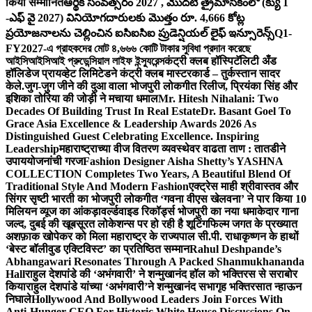
किया सम्मानित
ఆర్థిక సంవత్సరం 2027 , మొదటి త్రైమాసికంలో (క్యు 1
-ఎఫ్ వై 2027) వినియోగదారులకు మొత్తం రూ. 4,666 కోట్ల
ప్రయోజనాలను చెల్లించిన ఐసిఐసిఐ ప్రుడెన్షియల్ లైఫ్ ఇన్సూరెన్స్
Q1-
FY2027-এ গ্রাহকদের মোট ৪,৬৬৬ কোটি টাকার সুবিধা প্রদান করেছে
আইসিআইসিআই প্রুডেন্সিয়াল লাইফ ইন্স্যুরেন্স
कंट्री क्लब हॉस्पिटॅलिटी अँड
हॉलिडेज प्रायव्हेट लिमिटेडने कंट्री क्लब मास्टरकार्ड – तुर्कस्तान सादर
केले.
जुग-जुग जीने की दुआ वाला भोजपुरी लोकगीत रिलीज, प्रियंका सिंह और
इशिका तोरिया की जोड़ी ने मचाया धमाल
Mr. Hitesh Nihalani: Two
Decades Of Building Trust In Real Estate
Dr. Basant Goel To
Grace Asia Excellence & Leadership Awards 2026 As
Distinguished Guest Celebrating Excellence. Inspiring
Leadership
महाराष्ट्राच्या वीज वितरण व्यवस्थेवर वाढता ताण : तातडीने
उपाययोजनांची गरज
Fashion Designer Aisha Shetty’s YASHNA
COLLECTION Completes Two Years, A Beautiful Blend Of
Traditional Style And Modern Fashion
एक्ट्रेस माही श्रीवास्तव और
सिंगर सृष्टी भारती का भोजपुरी लोकगीत ‘गवना वीएस खेलवना’ ने पार किया 10
मिलियन व्यूज का आंकड़ा
वर्ल्डवाइड रिकॉर्ड्स भोजपुरी का नया धमाकेदार गाना
जल्द, दुबई की खूबसूरत लोकेशन्स पर हो रही है शूटिंग
फिल्म जगत के प्रख्यात
अशफ़ाक खोपेकर को मिला महाराष्ट्र के राज्यपाल सी.पी. राधाकृष्णन के हाथों
‘बेस्ट बॉलीवुड एक्टिविस्ट’ का प्रतिष्ठित सम्मान
Rahul Deshpande’s
Abhangawari Resonates Through A Packed Shanmukhananda
Hall
राहुल देशपांडे की ‘अभंगवारी’ ने शन्मुखानंद हॉल को भक्तिरस से सराबोर
किया
राहुल देशपांडे यांच्या ‘अभंगवारी’ने शन्मुखानंद सभागृह भक्तिरसात न्हाऊन
निघाले
Hollywood And Bollywood Leaders Join Forces With
Anti-Hunger CEO For Historic White House Discussions On