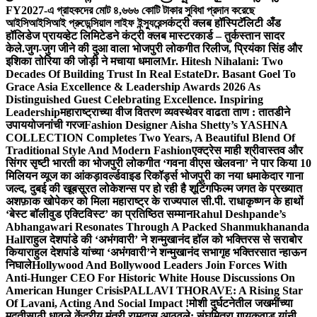
FY2027-এ গ্রাহকদের মোট ৪,৬৬৬ কোটি টাকার সুবিধা প্রদান করেছে
আইসিআইসিআই প্রুডেন্সিয়াল লাইফ ইন্স্যুরেন্স
कंट्री क्लब हॉस्पिटॅलिटी अँड
हॉलिडेज प्रायव्हेट लिमिटेडने कंट्री क्लब मास्टरकार्ड – तुर्कस्तान सादर
केले.
जुग-जुग जीने की दुआ वाला भोजपुरी लोकगीत रिलीज, प्रियंका सिंह और
इशिका तोरिया की जोड़ी ने मचाया धमाल
Mr. Hitesh Nihalani: Two
Decades Of Building Trust In Real Estate
Dr. Basant Goel To
Grace Asia Excellence & Leadership Awards 2026 As
Distinguished Guest Celebrating Excellence. Inspiring
Leadership
महाराष्ट्राच्या वीज वितरण व्यवस्थेवर वाढता ताण : तातडीने
उपाययोजनांची गरज
Fashion Designer Aisha Shetty’s YASHNA
COLLECTION Completes Two Years, A Beautiful Blend Of
Traditional Style And Modern Fashion
एक्ट्रेस माही श्रीवास्तव और
सिंगर सृष्टी भारती का भोजपुरी लोकगीत ‘गवना वीएस खेलवना’ ने पार किया 10
मिलियन व्यूज का आंकड़ा
वर्ल्डवाइड रिकॉर्ड्स भोजपुरी का नया धमाकेदार गाना
जल्द, दुबई की खूबसूरत लोकेशन्स पर हो रही है शूटिंग
फिल्म जगत के प्रख्यात
अशफ़ाक खोपेकर को मिला महाराष्ट्र के राज्यपाल सी.पी. राधाकृष्णन के हाथों
‘बेस्ट बॉलीवुड एक्टिविस्ट’ का प्रतिष्ठित सम्मान
Rahul Deshpande’s
Abhangawari Resonates Through A Packed Shanmukhananda
Hall
राहुल देशपांडे की ‘अभंगवारी’ ने शन्मुखानंद हॉल को भक्तिरस से सराबोर
किया
राहुल देशपांडे यांच्या ‘अभंगवारी’ने शन्मुखानंद सभागृह भक्तिरसात न्हाऊन
निघाले
Hollywood And Bollywood Leaders Join Forces With
Anti-Hunger CEO For Historic White House Discussions On
American Hunger Crisis
PALLAVI THORAVE: A Rising Star
Of Lavani, Acting And Social Impact !
मोशी दुर्घटनेतील जखमींच्या
मदतीसाठी धावले केंद्रीय मंत्री रामदास आठवले; संघमित्रा गायकवाड यांनी