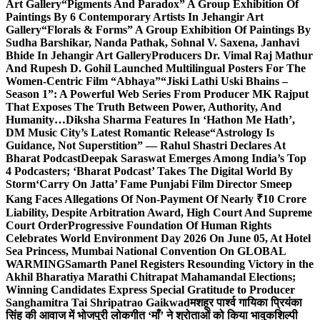
Art Gallery
“Pigments And Paradox” A Group Exhibition Of
Paintings By 6 Contemporary Artists In Jehangir Art
Gallery
“Florals & Forms” A Group Exhibition Of Paintings By
Sudha Barshikar, Nanda Pathak, Sohnal V. Saxena, Janhavi
Bhide In Jehangir Art Gallery
Producers Dr. Vimal Raj Mathur
And Rupesh D. Gohil Launched Multilingual Posters For The
Women-Centric Film “Abhaya”
“Jiski Lathi Uski Bhains –
Season 1”: A Powerful Web Series From Producer MK Rajput
That Exposes The Truth Between Power, Authority, And
Humanity…
Diksha Sharma Features In ‘Hathon Me Hath’,
DM Music City’s Latest Romantic Release
“Astrology Is
Guidance, Not Superstition” — Rahul Shastri Declares At
Bharat Podcast
Deepak Saraswat Emerges Among India’s Top
4 Podcasters; ‘Bharat Podcast’ Takes The Digital World By
Storm
‘Carry On Jatta’ Fame Punjabi Film Director Smeep
Kang Faces Allegations Of Non-Payment Of Nearly ₹10 Crore
Liability, Despite Arbitration Award, High Court And Supreme
Court Order
Progressive Foundation Of Human Rights
Celebrates World Environment Day 2026 On June 05, At Hotel
Sea Princess, Mumbai National Convention On GLOBAL
WARMING
Samarth Panel Registers Resounding Victory in the
Akhil Bharatiya Marathi Chitrapat Mahamandal Elections;
Winning Candidates Express Special Gratitude to Producer
Sanghamitra Tai Shripatrao Gaikwad
मशहूर पार्श्व गायिका प्रियंका
सिंह की आवाज में भोजपुरी लोकगीत ‘माँ’ ने श्रोताओं को किया भावुक
शिल्पी