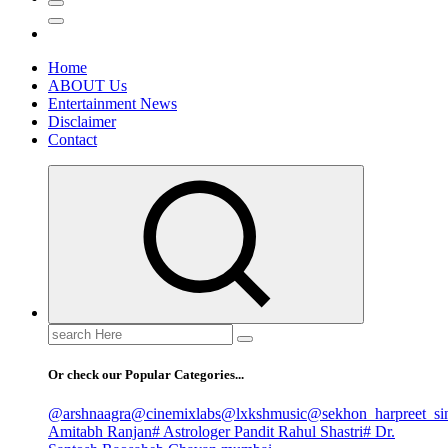
Home
ABOUT Us
Entertainment News
Disclaimer
Contact
Search
for:
Or check our Popular Categories...
@arshnaagra
@cinemixlabs
@lxkshmusic
@sekhon_harpreet_si
Amitabh Ranjan
# Astrologer Pandit Rahul Shastri
# Dr.