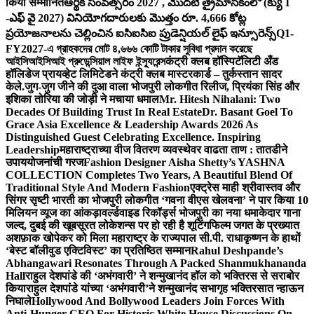
किया सम्मानित
ఆర్థిక సంవత్సరం 2027 , మొదటి త్రైమాసికంలో (క్యు 1
-ఎఫ్ వై 2027) వినియోగదారులకు మొత్తం రూ. 4,666 కోట్ల
ప్రయోజనాలను చెల్లించిన ఐసిఐసిఐ ప్రుడెన్షియల్ లైఫ్ ఇన్సూరెన్స్
Q1-
FY2027-এ গ্রাহকদের মোট ৪,৬৬৬ কোটি টাকার সুবিধা প্রদান করেছে
আইসিআইসিআই প্রুডেন্সিয়াল লাইফ ইন্স্যুরেন্স
कंट्री क्लब हॉस्पिटॅलिटी अँड
हॉलिडेज प्रायव्हेट लिमिटेडने कंट्री क्लब मास्टरकार्ड – तुर्कस्तान सादर
केले.
जुग-जुग जीने की दुआ वाला भोजपुरी लोकगीत रिलीज, प्रियंका सिंह और
इशिका तोरिया की जोड़ी ने मचाया धमाल
Mr. Hitesh Nihalani: Two
Decades Of Building Trust In Real Estate
Dr. Basant Goel To
Grace Asia Excellence & Leadership Awards 2026 As
Distinguished Guest Celebrating Excellence. Inspiring
Leadership
महाराष्ट्राच्या वीज वितरण व्यवस्थेवर वाढता ताण : तातडीने
उपाययोजनांची गरज
Fashion Designer Aisha Shetty’s YASHNA
COLLECTION Completes Two Years, A Beautiful Blend Of
Traditional Style And Modern Fashion
एक्ट्रेस माही श्रीवास्तव और
सिंगर सृष्टी भारती का भोजपुरी लोकगीत ‘गवना वीएस खेलवना’ ने पार किया 10
मिलियन व्यूज का आंकड़ा
वर्ल्डवाइड रिकॉर्ड्स भोजपुरी का नया धमाकेदार गाना
जल्द, दुबई की खूबसूरत लोकेशन्स पर हो रही है शूटिंग
फिल्म जगत के प्रख्यात
अशफ़ाक खोपेकर को मिला महाराष्ट्र के राज्यपाल सी.पी. राधाकृष्णन के हाथों
‘बेस्ट बॉलीवुड एक्टिविस्ट’ का प्रतिष्ठित सम्मान
Rahul Deshpande’s
Abhangawari Resonates Through A Packed Shanmukhananda
Hall
राहुल देशपांडे की ‘अभंगवारी’ ने शन्मुखानंद हॉल को भक्तिरस से सराबोर
किया
राहुल देशपांडे यांच्या ‘अभंगवारी’ने शन्मुखानंद सभागृह भक्तिरसात न्हाऊन
निघाले
Hollywood And Bollywood Leaders Join Forces With
Anti-Hunger CEO For Historic White House Discussions On