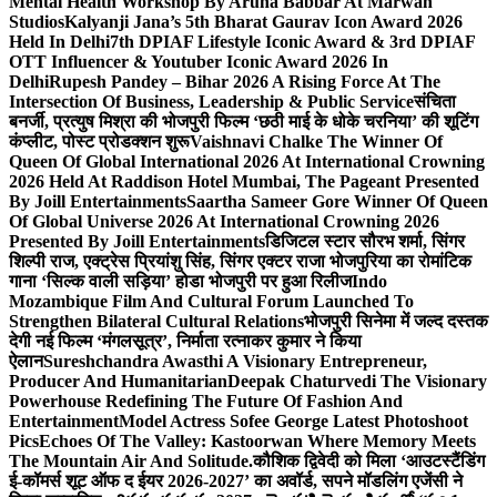
Mental Health Workshop By Aruna Babbar At Marwah
Studios
Kalyanji Jana’s 5th Bharat Gaurav Icon Award 2026
Held In Delhi
7th DPIAF Lifestyle Iconic Award & 3rd DPIAF
OTT Influencer & Youtuber Iconic Award 2026 In
Delhi
Rupesh Pandey – Bihar 2026 A Rising Force At The
Intersection Of Business, Leadership & Public Service
संचिता
बनर्जी, प्रत्युष मिश्रा की भोजपुरी फिल्म ‘छठी माई के धोके चरनिया’ की शूटिंग
कंप्लीट, पोस्ट प्रोडक्शन शुरू
Vaishnavi Chalke The Winner Of
Queen Of Global International 2026 At International Crowning
2026 Held At Raddison Hotel Mumbai, The Pageant Presented
By Joill Entertainments
Saartha Sameer Gore Winner Of Queen
Of Global Universe 2026 At International Crowning 2026
Presented By Joill Entertainments
डिजिटल स्टार सौरभ शर्मा, सिंगर
शिल्पी राज, एक्ट्रेस प्रियांशु सिंह, सिंगर एक्टर राजा भोजपुरिया का रोमांटिक
गाना ‘सिल्क वाली सड़िया’ होडा भोजपुरी पर हुआ रिलीज
Indo
Mozambique Film And Cultural Forum Launched To
Strengthen Bilateral Cultural Relations
भोजपुरी सिनेमा में जल्द दस्तक
देगी नई फिल्म ‘मंगलसूत्र’, निर्माता रत्नाकर कुमार ने किया
ऐलान
Sureshchandra Awasthi A Visionary Entrepreneur,
Producer And Humanitarian
Deepak Chaturvedi The Visionary
Powerhouse Redefining The Future Of Fashion And
Entertainment
Model Actress Sofee George Latest Photoshoot
Pics
Echoes Of The Valley: Kastoorwan Where Memory Meets
The Mountain Air And Solitude.
कौशिक द्विवेदी को मिला ‘आउटस्टैंडिंग
ई-कॉमर्स शूट ऑफ द ईयर 2026-2027’ का अवॉर्ड, सपने मॉडलिंग एजेंसी ने