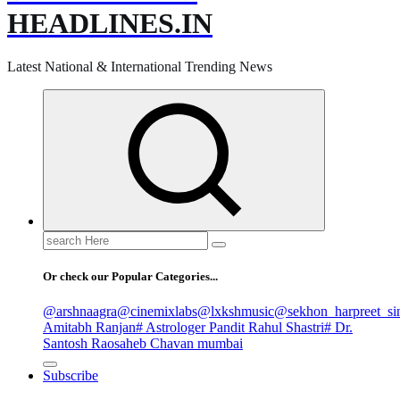
HEADLINES.IN
Latest National & International Trending News
Search
for:
Or check our Popular Categories...
@arshnaagra
@cinemixlabs
@lxkshmusic
@sekhon_harpreet_si
Amitabh Ranjan
# Astrologer Pandit Rahul Shastri
# Dr.
Santosh Raosaheb Chavan mumbai
Subscribe