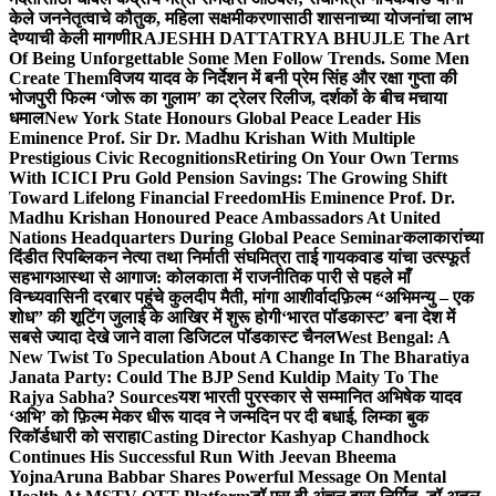
केले जननेतृत्वाचे कौतुक, महिला सक्षमीकरणासाठी शासनाच्या योजनांचा लाभ
देण्याची केली मागणी
RAJESHH DATTATRYA BHUJLE The Art
Of Being Unforgettable Some Men Follow Trends. Some Men
Create Them
विजय यादव के निर्देशन में बनी प्रेम सिंह और रक्षा गुप्ता की
भोजपुरी फिल्म ‘जोरू का गुलाम’ का ट्रेलर रिलीज, दर्शकों के बीच मचाया
धमाल
New York State Honours Global Peace Leader His
Eminence Prof. Sir Dr. Madhu Krishan With Multiple
Prestigious Civic Recognitions
Retiring On Your Own Terms
With ICICI Pru Gold Pension Savings: The Growing Shift
Toward Lifelong Financial Freedom
His Eminence Prof. Dr.
Madhu Krishan Honoured Peace Ambassadors At United
Nations Headquarters During Global Peace Seminar
कलाकारांच्या
दिंडीत रिपब्लिकन नेत्या तथा निर्माती संघमित्रा ताई गायकवाड यांचा उत्स्फूर्त
सहभाग
आस्था से आगाज: कोलकाता में राजनीतिक पारी से पहले माँ
विन्ध्यवासिनी दरबार पहुंचे कुलदीप मैती, मांगा आशीर्वाद
फ़िल्म “अभिमन्यु – एक
शोध” की शूटिंग जुलाई के आखिर में शुरू होगी
‘भारत पॉडकास्ट’ बना देश में
सबसे ज्यादा देखे जाने वाला डिजिटल पॉडकास्ट चैनल
West Bengal: A
New Twist To Speculation About A Change In The Bharatiya
Janata Party: Could The BJP Send Kuldip Maity To The
Rajya Sabha? Sources
यश भारती पुरस्कार से सम्मानित अभिषेक यादव
‘अभि’ को फ़िल्म मेकर धीरू यादव ने जन्मदिन पर दी बधाई, लिम्का बुक
रिकॉर्डधारी को सराहा
Casting Director Kashyap Chandhock
Continues His Successful Run With Jeevan Bheema
Yojna
Aruna Babbar Shares Powerful Message On Mental