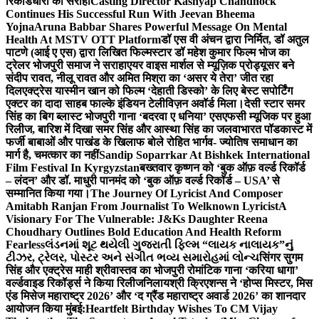
रिकॉर्डधारी को सराहा
Casting Director Kashyap Chandhock
Continues His Successful Run With Jeevan Bheema
Yojna
Aruna Babbar Shares Powerful Message On Mental
Health At MSTV OTT Platform
डॉ एस वी अंचन द्वारा निर्मित, डॉ अतुल
पाटणे (आई ए एस) द्वारा लिखित फिल्मस्टार डॉ महेश कुमार फिल्म भोज का
ट्रेलर भोजपुरी समाज ने सराहा
एयर वाइस मार्शल से म्यूज़िक प्रोड्यूसर बने
संदीप रावत, नीलू रावत और अमित मिश्रा का ‘असर ये तेरा’ जीत रहा
दिल
एक्ट्रेस यास्मीन खान को फिल्म ‘देहाती डिस्को’ के लिए बेस्ट सपोर्टिंग
एक्टर का दादा साहब फाल्के इंडियन टेलीविज़न अवॉर्ड मिला।
देसी स्टार समर
सिंह का बिग ब्लास्ट भोजपुरी गाना ‘बदरवा ए धनिया’ एसएफसी म्यूजिक पर हुआ
रिलीज, बारिश में दिखा समर सिंह और आस्था सिंह का जलवा
भारत पॉडकास्ट में
फर्जी बाबाओं और पाखंड के खिलाफ बोले रोहित भार्गव- ज्योतिष समाधान का
मार्ग है, चमत्कार का नहीं
Sandip Soparrkar At Bishkek International
Film Festival In Kyrgyzstan
बख्तवार कृष्णन को ‘बुक ऑफ़ वर्ल्ड रिकॉर्ड
– लंदन’ और डॉ. माधुरी पानमंद को ‘बुक ऑफ़ वर्ल्ड रिकॉर्ड – USA’ से
सम्मानित किया गया।
The Journey Of Lyricist And Composer
Amitabh Ranjan From Journalist To Welknown Lyricist
A
Visionary For The Vulnerable: J&Ks Daughter Reena
Choudhary Outlines Bold Education And Health Reform
Fearless
લંડનમાં શૂટ થયેલી ગુજરાતી ફિલ્મ “લાયક નાલાયક”નું
ટીઝર, ટ્રેલર, પોસ્ટર અને સંગીત ભવ્ય સમારોહમાં લોન્ચ
सिंगर सुगम
सिंह और एक्ट्रेस माही श्रीवास्तव का भोजपुरी रोमांटिक गाना ‘करिया धागा’
वर्ल्डवाइड रिकॉर्ड्स ने किया रिलीज
निलायश्री क्रिएशन्स ने ‘होप्स मिस्टर, मिस
एंड मिसेज महाराष्ट्र 2026’ और ‘द ग्रैंड महाराष्ट्र अवार्ड 2026’ का शानदार
आयोजन किया मुंबई:
Heartfelt Birthday Wishes To CM Vijay