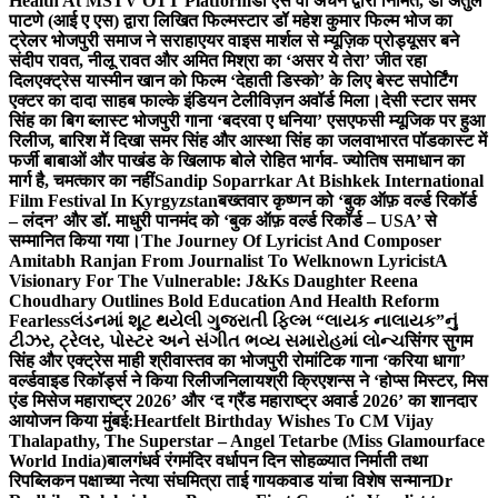
Health At MSTV OTT Platform
डॉ एस वी अंचन द्वारा निर्मित, डॉ अतुल
पाटणे (आई ए एस) द्वारा लिखित फिल्मस्टार डॉ महेश कुमार फिल्म भोज का
ट्रेलर भोजपुरी समाज ने सराहा
एयर वाइस मार्शल से म्यूज़िक प्रोड्यूसर बने
संदीप रावत, नीलू रावत और अमित मिश्रा का ‘असर ये तेरा’ जीत रहा
दिल
एक्ट्रेस यास्मीन खान को फिल्म ‘देहाती डिस्को’ के लिए बेस्ट सपोर्टिंग
एक्टर का दादा साहब फाल्के इंडियन टेलीविज़न अवॉर्ड मिला।
देसी स्टार समर
सिंह का बिग ब्लास्ट भोजपुरी गाना ‘बदरवा ए धनिया’ एसएफसी म्यूजिक पर हुआ
रिलीज, बारिश में दिखा समर सिंह और आस्था सिंह का जलवा
भारत पॉडकास्ट में
फर्जी बाबाओं और पाखंड के खिलाफ बोले रोहित भार्गव- ज्योतिष समाधान का
मार्ग है, चमत्कार का नहीं
Sandip Soparrkar At Bishkek International
Film Festival In Kyrgyzstan
बख्तवार कृष्णन को ‘बुक ऑफ़ वर्ल्ड रिकॉर्ड
– लंदन’ और डॉ. माधुरी पानमंद को ‘बुक ऑफ़ वर्ल्ड रिकॉर्ड – USA’ से
सम्मानित किया गया।
The Journey Of Lyricist And Composer
Amitabh Ranjan From Journalist To Welknown Lyricist
A
Visionary For The Vulnerable: J&Ks Daughter Reena
Choudhary Outlines Bold Education And Health Reform
Fearless
લંડનમાં શૂટ થયેલી ગુજરાતી ફિલ્મ “લાયક નાલાયક”નું
ટીઝર, ટ્રેલર, પોસ્ટર અને સંગીત ભવ્ય સમારોહમાં લોન્ચ
सिंगर सुगम
सिंह और एक्ट्रेस माही श्रीवास्तव का भोजपुरी रोमांटिक गाना ‘करिया धागा’
वर्ल्डवाइड रिकॉर्ड्स ने किया रिलीज
निलायश्री क्रिएशन्स ने ‘होप्स मिस्टर, मिस
एंड मिसेज महाराष्ट्र 2026’ और ‘द ग्रैंड महाराष्ट्र अवार्ड 2026’ का शानदार
आयोजन किया मुंबई:
Heartfelt Birthday Wishes To CM Vijay
Thalapathy, The Superstar – Angel Tetarbe (Miss Glamourface
World India)
बालगंधर्व रंगमंदिर वर्धापन दिन सोहळ्यात निर्माती तथा
रिपब्लिकन पक्षाच्या नेत्या संघमित्रा ताई गायकवाड यांचा विशेष सन्मान
Dr