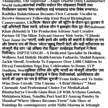
Thalapathy, The Superstar – Angel Tetarbe (Miss Glamourface
World India)
बालगंधर्व रंगमंदिर वर्धापन दिन सोहळ्यात निर्माती तथा
रिपब्लिकन पक्षाच्या नेत्या संघमित्रा ताई गायकवाड यांचा विशेष सन्मान
Dr
Radhika Balakrishnan Becomes First Carnatic Vocalist to
Receive Honorary Fellowship from Royal Birmingham
Conservatoire, UK
फिल्म ‘शेल्टर होम’ की शूटिंग के दौरान फूट-फूटकर रो
पड़ीं अभिनेत्री दिव्या त्यागी, दर्दनाक सीन ने झकझोर दिया पूरा सेट
Shabnam
Khan (Khushi) Is The Production Advisor And Creative
Partner Of The Hiten Tejwani-Starrer Web Series “Chhodo
Yaar Jaane Do”
सपनों, पक्के इरादे और उम्मीद की कहानी है मोहित एम राय
और ऐश्याना राय की फिल्म ‘स्वेटर’
खुशबू तिवारी केटी और माही श्रीवास्तव का
भोजपुरी सैड सांग ‘उहे अंखिया रोवा दिहला’ वर्ल्डवाइड रिकॉर्ड्स ने किया
रिलीज
Dr. DIPTII SINGH – A Dedicated Specialist In Healing,
Wellness And Holistic Health
Amruta Fadnavis, Shahid Kapoor,
Jackie Shroff, Sreeleela To Empower Over 1,000 Children At
Divyaj Foundation Yoga Day Celebration At Dome, SVP
Stadium, Worli
इशिका टोरिया और सृष्टि भारती का भोजपुरी लोकगीत ‘लव
यू कहबे करब’ वर्ल्डवाइड रिकॉर्ड्स ने किया रिलीज
संघर्ष, आत्मविश्वास और
सपनों की उड़ान का नाम है मोनिका सुराजी
“From Hollywood To India:
Wins Deus Unveils ‘The Cinema – A Brief History’” Most
Cinematic And Professional Choice For Media
Kakali
Bhattacharya Unveils Glam Beat 2.0 With Archana Gautam,
Mehjabeen Khan, Nandita Puri And RJ Anurag Pandey In
Mumbai
“Where Silence Becomes Form” Solo Show of
Paintings By contemporary artist Nidhi Sharma in Jehangir