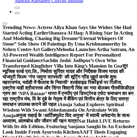
Santosh Raosaheb Chavan mumbai
Trending News:
Actress Aliya Khan Says She Wishes She Had
Started Acting Earlier
Shanaya Al Haq: A Rising Star In Acting
And Modeling, Chasing Big Dreams
“Eternal Whispers Of
Stone” Solo Show Of Paintings By Uma Krishnamoorthy In
Nehru Centre Art Gallery
Melooha Launches Artha Sutram, An
AI-Powered Wealth Intelligence Report For Personalized
Financial Guidance
Sachiin Joshi: Jodhpur’s Own Who
Transformed Kingfisher Villa Into King’s Mansion In Goa
सुर
म्यूजिक वर्ल्ड प्रा.लि., निर्माता सुरिंदर यादव और निर्देशक विजय यादव की
भोजपुरी फिल्म ‘गंगा जमुना सरस्वती’ की शूटिंग ग्रैंड मुहूर्त करके शुरू
महराजगंज, भदोही में
‘कैलाश के निवासी’ वर्ल्डवाइड रिकॉर्ड्स पर रिलीज,
एक्ट्रेस माही श्रीवास्तव और सिंगर शिवानी सिंह का नया बोलबम गीत
वीकेडीएल
ग्रुप का ‘NPA Bazaar’ भारत में एनपीए एवं डिस्ट्रेस्ड एसेट समाधान का बन
रहा राष्ट्रीय मंच, वि के दुबे के नेतृत्व में बैंकिंग एवं वित्तीय क्षेत्र के लिए समग्र
समाधान उपलब्ध कराने की पहल i
Anuja Sahai Explores Spiritual
Wisdom With Swami Abhedananda On Articulate With
Anuja
अनुजा सहाई के ‘आर्टिक्युलेट विद अनुजा’ में स्वामी अभेदानंद के साथ
अध्यात्म, आत्मबोध और जीवन की गहन यात्रा
Nat Habit LIVE Returns
With Its 4th Edition, Featuring Sanjana Sanghi In An Exclusive
Look Inside Fresh Ayurveda Kitchen
AAFT Hosts Engaging