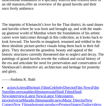
an old mansion,offer an overview of the grand havelis and their
once lively ambience.
The imprints of Khetanchi’s love for the Thar district, its sand dunes
and havelis where he was born and brought up, and with the made-
up glamour world of Mumbai where the foundations of his artistic
career were laid;comes through in this collection, as it looks back to
look forward. The havelis re-imagined, renamed and retitled in the
these idealistic picture-perfect visuals bring them back to their full
glory. They document the grandeur, beauty and appeal of the
historic structures currently threatened due to neglect and decay. The
paintings of grand havelis rewrite the cultural and social history of
the era and articulate the need for preservation and conservation of
Shekhawati’s distinctive art, architecture and heritage for posterity
and glory.
——-Sushma K. Bahl
actors
Actress
Bhojpuri Films
Celebrity
Director
Film News
Film
Stars
film-personalities
filmstar
gossip
Hindi Films
Hindi
News
interviews
Latest News
Latest Videos
latest-
movies
lyricist
Marathi-films
marathi-news
Music Director
New
Comers
New Films
photos
pics
producer
Promos
Singers
Trailor
videos