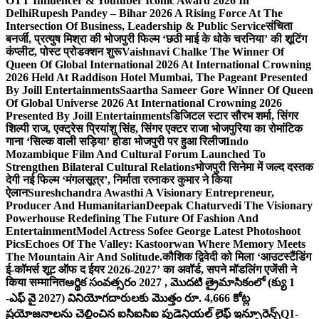
OTT Influencer & Youtuber Iconic Award 2026 In
Delhi
Rupesh Pandey – Bihar 2026 A Rising Force At The
Intersection Of Business, Leadership & Public Service
संचिता
बनर्जी, प्रत्युष मिश्रा की भोजपुरी फिल्म ‘छठी माई के धोके चरनिया’ की शूटिंग
कंप्लीट, पोस्ट प्रोडक्शन शुरू
Vaishnavi Chalke The Winner Of
Queen Of Global International 2026 At International Crowning
2026 Held At Raddison Hotel Mumbai, The Pageant Presented
By Joill Entertainments
Saartha Sameer Gore Winner Of Queen
Of Global Universe 2026 At International Crowning 2026
Presented By Joill Entertainments
डिजिटल स्टार सौरभ शर्मा, सिंगर
शिल्पी राज, एक्ट्रेस प्रियांशु सिंह, सिंगर एक्टर राजा भोजपुरिया का रोमांटिक
गाना ‘सिल्क वाली सड़िया’ होडा भोजपुरी पर हुआ रिलीज
Indo
Mozambique Film And Cultural Forum Launched To
Strengthen Bilateral Cultural Relations
भोजपुरी सिनेमा में जल्द दस्तक
देगी नई फिल्म ‘मंगलसूत्र’, निर्माता रत्नाकर कुमार ने किया
ऐलान
Sureshchandra Awasthi A Visionary Entrepreneur,
Producer And Humanitarian
Deepak Chaturvedi The Visionary
Powerhouse Redefining The Future Of Fashion And
Entertainment
Model Actress Sofee George Latest Photoshoot
Pics
Echoes Of The Valley: Kastoorwan Where Memory Meets
The Mountain Air And Solitude.
कौशिक द्विवेदी को मिला ‘आउटस्टैंडिंग
ई-कॉमर्स शूट ऑफ द ईयर 2026-2027’ का अवॉर्ड, सपने मॉडलिंग एजेंसी ने
किया सम्मानित
ఆర్థిక సంవత్సరం 2027 , మొదటి త్రైమాసికంలో (క్యు 1
-ఎఫ్ వై 2027) వినియోగదారులకు మొత్తం రూ. 4,666 కోట్ల
ప్రయోజనాలను చెల్లించిన ఐసిఐసిఐ ప్రుడెన్షియల్ లైఫ్ ఇన్సూరెన్స్
Q1-