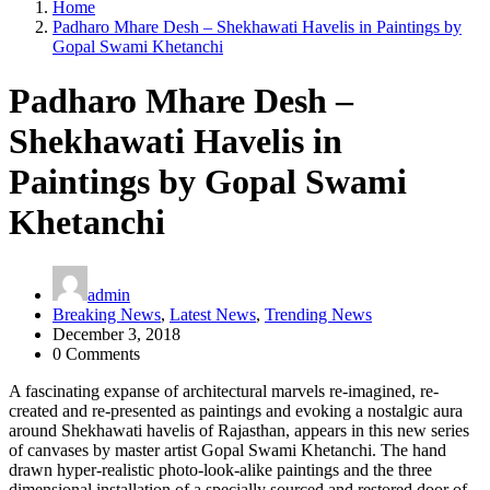
Home
Padharo Mhare Desh – Shekhawati Havelis in Paintings by
Gopal Swami Khetanchi
Padharo Mhare Desh –
Shekhawati Havelis in
Paintings by Gopal Swami
Khetanchi
admin
Breaking News
,
Latest News
,
Trending News
December 3, 2018
0 Comments
A fascinating expanse of architectural marvels re-imagined, re-
created and re-presented as paintings and evoking a nostalgic aura
around Shekhawati havelis of Rajasthan, appears in this new series
of canvases by master artist Gopal Swami Khetanchi. The hand
drawn hyper-realistic photo-look-alike paintings and the three
dimensional installation of a specially sourced and restored door of