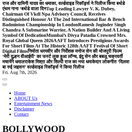
राज और दामिनी यादव का धमाका, वर्ल्डवाइड रिकॉर्ड्स ने रिलीज किया बर्थडे
एंथम गाना ‘बर्थडे वाला दिन
Top Leading Lawyer V. K. Dubey,
Chairman Of Vkdl Npa Advisory Council, Receives
Distinguished Honour At The 2nd International Bar & Bench
Badminton Championship In London
Ramesh Joginder Singh
Chandra A Submarine Warrior, A Nation Builder And A Living
Symbol Of Dedication
Mumbai’s Divya Patadia Crowned Mrs.
Royal Global Queen 2026
AAFT Introduces Prestigious Awards
For Short Films At The Historic 128th AAFT Festival Of Short
Digital Films
निर्माता धरमवीर और निर्देशक मनोज सेन की भोजपुरी फिल्म
‘मेरी दुल्हन वीआईपी’ का फर्स्ट लुक हुआ लॉन्च, इंदु सेन और बबलू चक्रवर्ती
मचायेंगे धमाल
राकेश मिश्रा और शिल्पी राज का नया धमाकेदार लोकगीत ‘दिलवा
बा रुई जइसन’ वर्ल्डवाइड रिकॉर्ड्स ने किया रिलीज
Fri. Aug 7th, 2026
Home
ABOUT Us
Entertainment News
Disclaimer
Contact
BOLLYWOOD