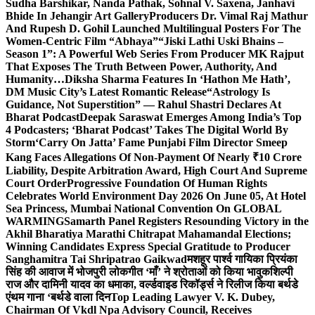
Sudha Barshikar, Nanda Pathak, Sohnal V. Saxena, Janhavi
Bhide In Jehangir Art Gallery
Producers Dr. Vimal Raj Mathur
And Rupesh D. Gohil Launched Multilingual Posters For The
Women-Centric Film “Abhaya”
“Jiski Lathi Uski Bhains –
Season 1”: A Powerful Web Series From Producer MK Rajput
That Exposes The Truth Between Power, Authority, And
Humanity…
Diksha Sharma Features In ‘Hathon Me Hath’,
DM Music City’s Latest Romantic Release
“Astrology Is
Guidance, Not Superstition” — Rahul Shastri Declares At
Bharat Podcast
Deepak Saraswat Emerges Among India’s Top
4 Podcasters; ‘Bharat Podcast’ Takes The Digital World By
Storm
‘Carry On Jatta’ Fame Punjabi Film Director Smeep
Kang Faces Allegations Of Non-Payment Of Nearly ₹10 Crore
Liability, Despite Arbitration Award, High Court And Supreme
Court Order
Progressive Foundation Of Human Rights
Celebrates World Environment Day 2026 On June 05, At Hotel
Sea Princess, Mumbai National Convention On GLOBAL
WARMING
Samarth Panel Registers Resounding Victory in the
Akhil Bharatiya Marathi Chitrapat Mahamandal Elections;
Winning Candidates Express Special Gratitude to Producer
Sanghamitra Tai Shripatrao Gaikwad
मशहूर पार्श्व गायिका प्रियंका
सिंह की आवाज में भोजपुरी लोकगीत ‘माँ’ ने श्रोताओं को किया भावुक
शिल्पी
राज और दामिनी यादव का धमाका, वर्ल्डवाइड रिकॉर्ड्स ने रिलीज किया बर्थडे
एंथम गाना ‘बर्थडे वाला दिन
Top Leading Lawyer V. K. Dubey,
Chairman Of Vkdl Npa Advisory Council, Receives