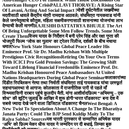
American Hunger Crisis
PALLAVI THORAVE: A Rising Star
Of Lavani, Acting And Social Impact !
मोशी दुर्घटनेतील जखमींच्या
मदतीसाठी धावले केंद्रीय मंत्री रामदास आठवले; संघमित्रा गायकवाड यांनी
केले जननेतृत्वाचे कौतुक, महिला सक्षमीकरणासाठी शासनाच्या योजनांचा लाभ
देण्याची केली मागणी
RAJESHH DATTATRYA BHUJLE The Art
Of Being Unforgettable Some Men Follow Trends. Some Men
Create Them
विजय यादव के निर्देशन में बनी प्रेम सिंह और रक्षा गुप्ता की
भोजपुरी फिल्म ‘जोरू का गुलाम’ का ट्रेलर रिलीज, दर्शकों के बीच मचाया
धमाल
New York State Honours Global Peace Leader His
Eminence Prof. Sir Dr. Madhu Krishan With Multiple
Prestigious Civic Recognitions
Retiring On Your Own Terms
With ICICI Pru Gold Pension Savings: The Growing Shift
Toward Lifelong Financial Freedom
His Eminence Prof. Dr.
Madhu Krishan Honoured Peace Ambassadors At United
Nations Headquarters During Global Peace Seminar
कलाकारांच्या
दिंडीत रिपब्लिकन नेत्या तथा निर्माती संघमित्रा ताई गायकवाड यांचा उत्स्फूर्त
सहभाग
आस्था से आगाज: कोलकाता में राजनीतिक पारी से पहले माँ
विन्ध्यवासिनी दरबार पहुंचे कुलदीप मैती, मांगा आशीर्वाद
फ़िल्म “अभिमन्यु – एक
शोध” की शूटिंग जुलाई के आखिर में शुरू होगी
‘भारत पॉडकास्ट’ बना देश में
सबसे ज्यादा देखे जाने वाला डिजिटल पॉडकास्ट चैनल
West Bengal: A
New Twist To Speculation About A Change In The Bharatiya
Janata Party: Could The BJP Send Kuldip Maity To The
Rajya Sabha? Sources
यश भारती पुरस्कार से सम्मानित अभिषेक यादव
‘अभि’ को फ़िल्म मेकर धीरू यादव ने जन्मदिन पर दी बधाई, लिम्का बुक