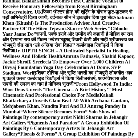
Radhika Balakrishnan Becomes First Carnatic Vocalist to
Receive Honorary Fellowship from Royal Birmingham
Conservatoire, UK
फिल्म ‘शेल्टर होम’ की शूटिंग के दौरान फूट-फूटकर रो
पड़ीं अभिनेत्री दिव्या त्यागी, दर्दनाक सीन ने झकझोर दिया पूरा सेट
Shabnam
Khan (Khushi) Is The Production Advisor And Creative
Partner Of The Hiten Tejwani-Starrer Web Series “Chhodo
Yaar Jaane Do”
सपनों, पक्के इरादे और उम्मीद की कहानी है मोहित एम राय
और ऐश्याना राय की फिल्म ‘स्वेटर’
खुशबू तिवारी केटी और माही श्रीवास्तव का
भोजपुरी सैड सांग ‘उहे अंखिया रोवा दिहला’ वर्ल्डवाइड रिकॉर्ड्स ने किया
रिलीज
Dr. DIPTII SINGH – A Dedicated Specialist In Healing,
Wellness And Holistic Health
Amruta Fadnavis, Shahid Kapoor,
Jackie Shroff, Sreeleela To Empower Over 1,000 Children At
Divyaj Foundation Yoga Day Celebration At Dome, SVP
Stadium, Worli
इशिका टोरिया और सृष्टि भारती का भोजपुरी लोकगीत ‘लव
यू कहबे करब’ वर्ल्डवाइड रिकॉर्ड्स ने किया रिलीज
संघर्ष, आत्मविश्वास और
सपनों की उड़ान का नाम है मोनिका सुराजी
“From Hollywood To India:
Wins Deus Unveils ‘The Cinema – A Brief History’” Most
Cinematic And Professional Choice For Media
Kakali
Bhattacharya Unveils Glam Beat 2.0 With Archana Gautam,
Mehjabeen Khan, Nandita Puri And RJ Anurag Pandey In
Mumbai
“Where Silence Becomes Form” Solo Show of
Paintings By contemporary artist Nidhi Sharma in Jehangir
Art Gallery
“Pigments And Paradox” A Group Exhibition Of
Paintings By 6 Contemporary Artists In Jehangir Art
Gallery
“Florals & Forms” A Group Exhibition Of Paintings By