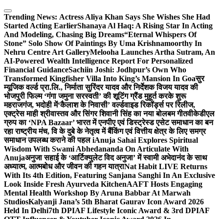
Skip
to
Trending News:
Actress Aliya Khan Says She Wishes She Had
content
Started Acting Earlier
Shanaya Al Haq: A Rising Star In Acting
And Modeling, Chasing Big Dreams
“Eternal Whispers Of
Stone” Solo Show Of Paintings By Uma Krishnamoorthy In
Nehru Centre Art Gallery
Melooha Launches Artha Sutram, An
AI-Powered Wealth Intelligence Report For Personalized
Financial Guidance
Sachiin Joshi: Jodhpur’s Own Who
Transformed Kingfisher Villa Into King’s Mansion In Goa
सुर
म्यूजिक वर्ल्ड प्रा.लि., निर्माता सुरिंदर यादव और निर्देशक विजय यादव की
भोजपुरी फिल्म ‘गंगा जमुना सरस्वती’ की शूटिंग ग्रैंड मुहूर्त करके शुरू
महराजगंज, भदोही में
‘कैलाश के निवासी’ वर्ल्डवाइड रिकॉर्ड्स पर रिलीज,
एक्ट्रेस माही श्रीवास्तव और सिंगर शिवानी सिंह का नया बोलबम गीत
वीकेडीएल
ग्रुप का ‘NPA Bazaar’ भारत में एनपीए एवं डिस्ट्रेस्ड एसेट समाधान का बन
रहा राष्ट्रीय मंच, वि के दुबे के नेतृत्व में बैंकिंग एवं वित्तीय क्षेत्र के लिए समग्र
समाधान उपलब्ध कराने की पहल i
Anuja Sahai Explores Spiritual
Wisdom With Swami Abhedananda On Articulate With
Anuja
अनुजा सहाई के ‘आर्टिक्युलेट विद अनुजा’ में स्वामी अभेदानंद के साथ
अध्यात्म, आत्मबोध और जीवन की गहन यात्रा
Nat Habit LIVE Returns
With Its 4th Edition, Featuring Sanjana Sanghi In An Exclusive
Look Inside Fresh Ayurveda Kitchen
AAFT Hosts Engaging
Mental Health Workshop By Aruna Babbar At Marwah
Studios
Kalyanji Jana’s 5th Bharat Gaurav Icon Award 2026
Held In Delhi
7th DPIAF Lifestyle Iconic Award & 3rd DPIAF