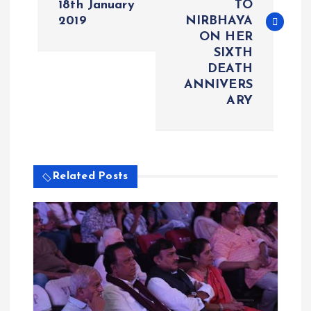
18th January
TO
2019
NIRBHAYA
t
ON HER
SIXTH
n
DEATH
ANNIVERS
a
ARY
v
i
Related Posts
g
a
t
i