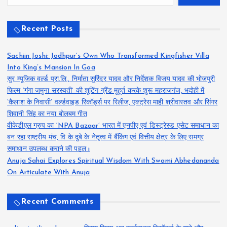
Recent Posts
Sachiin Joshi: Jodhpur’s Own Who Transformed Kingfisher Villa
Into King’s Mansion In Goa
सुर म्यूजिक वर्ल्ड प्रा.लि., निर्माता सुरिंदर यादव और निर्देशक विजय यादव की भोजपुरी
फिल्म ‘गंगा जमुना सरस्वती’ की शूटिंग ग्रैंड मुहूर्त करके शुरू महराजगंज, भदोही में
‘कैलाश के निवासी’ वर्ल्डवाइड रिकॉर्ड्स पर रिलीज, एक्ट्रेस माही श्रीवास्तव और सिंगर
शिवानी सिंह का नया बोलबम गीत
वीकेडीएल ग्रुप का ‘NPA Bazaar’ भारत में एनपीए एवं डिस्ट्रेस्ड एसेट समाधान का
बन रहा राष्ट्रीय मंच, वि के दुबे के नेतृत्व में बैंकिंग एवं वित्तीय क्षेत्र के लिए समग्र
समाधान उपलब्ध कराने की पहल i
Anuja Sahai Explores Spiritual Wisdom With Swami Abhedananda
On Articulate With Anuja
Recent Comments