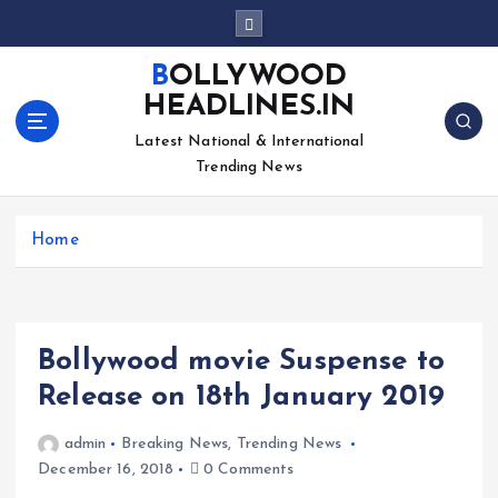
S
k
i
BOLLYWOOD
p
HEADLINES.IN
t
o
Latest National & International
c
Trending News
o
n
Home
t
e
n
t
Bollywood movie Suspense to
Release on 18th January 2019
admin
Breaking News
,
Trending News
December 16, 2018
0 Comments