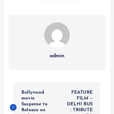
admin
P
Bollywood
FEATURE
o
movie
FILM –
Suspense to
DELHI BUS
Release on
: TRIBUTE
s