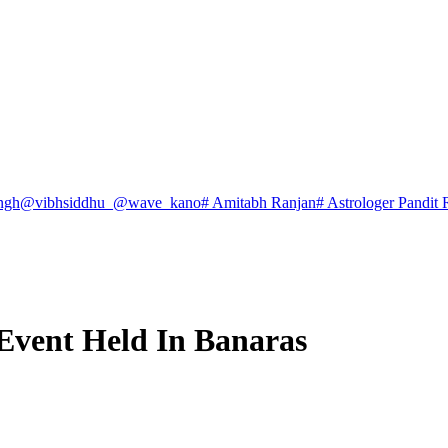
ngh
@vibhsiddhu_
@wave_kano
# Amitabh Ranjan
# Astrologer Pandit 
Event Held In Banaras