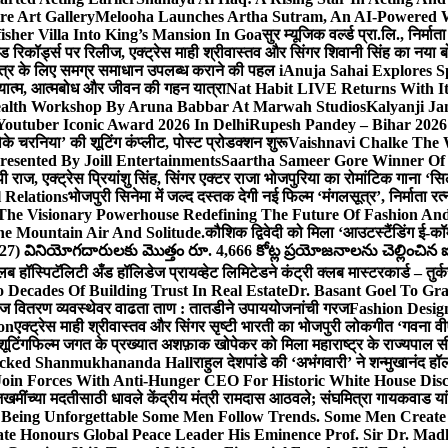
e Art Gallery
Melooha Launches Artha Sutram, An AI-Powered Wea
sher Villa Into King’s Mansion In Goa
सुर म्यूजिक वर्ल्ड प्रा.लि., निर
इड रिकॉर्ड्स पर रिलीज, एक्ट्रेस माही श्रीवास्तव और सिंगर शिवानी सिंह का नया
ीय क्षेत्र के लिए समग्र समाधान उपलब्ध कराने की पहल i
Anuja Sahai Explores 
अध्यात्म, आत्मबोध और जीवन की गहन यात्रा
Nat Habit LIVE Returns With It
alth Workshop By Aruna Babbar At Marwah Studios
Kalyanji Ja
outuber Iconic Award 2026 In Delhi
Rupesh Pandey – Bihar 2026 
धोके चरनिया’ की शूटिंग कंप्लीट, पोस्ट प्रोडक्शन शुरू
Vaishnavi Chalke The W
esented By Joill Entertainments
Saartha Sameer Gore Winner Of 
पी राज, एक्ट्रेस प्रियांशु सिंह, सिंगर एक्टर राजा भोजपुरिया का रोमांटिक गाना 
 Relations
भोजपुरी सिनेमा में जल्द दस्तक देगी नई फिल्म ‘मंगलसूत्र’, निर्माता 
The Visionary Powerhouse Redefining The Future Of Fashion An
e Mountain Air And Solitude.
कौशिक द्विवेदी को मिला ‘आउटस्टैंडिंग ई-क
027) వినియోగదారులకు మొత్తం రూ. 4,666 కోట్ల ప్రయోజనాలను చెల్లించిన ఐసి
्लब हॉस्पिटॅलिटी अँड हॉलिडेज प्रायव्हेट लिमिटेडने कंट्री क्लब मास्टरकार्ड – तुर्
 Decades Of Building Trust In Real Estate
Dr. Basant Goel To Gra
 वीज वितरण व्यवस्थेवर वाढता ताण : तातडीने उपाययोजनांची गरज
Fashion Desi
on
एक्ट्रेस माही श्रीवास्तव और सिंगर सृष्टी भारती का भोजपुरी लोकगीत ‘गवना
ूटिंग
फिल्म जगत के प्रख्यात अशफ़ाक खोपेकर को मिला महाराष्ट्र के राज्यपाल सी.पी
acked Shanmukhananda Hall
राहुल देशपांडे की ‘अभंगवारी’ ने शन्मुखानंद 
oin Forces With Anti-Hunger CEO For Historic White House Disc
 जखमींच्या मदतीसाठी धावले केंद्रीय मंत्री रामदास आठवले; संघमित्रा गायकवाड य
g Unforgettable Some Men Follow Trends. Some Men Creat
te Honours Global Peace Leader His Eminence Prof. Sir Dr. Madh