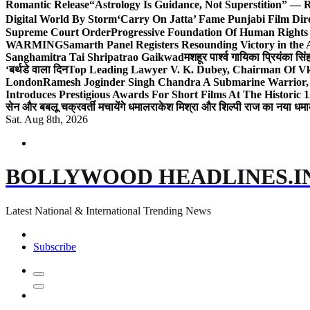
Romantic Release
“Astrology Is Guidance, Not Superstition” — R
Digital World By Storm
‘Carry On Jatta’ Fame Punjabi Film Dir
Supreme Court Order
Progressive Foundation Of Human Rights
WARMING
Samarth Panel Registers Resounding Victory in the
Sanghamitra Tai Shripatrao Gaikwad
मशहूर पार्श्व गायिका प्रियंका स
‘बर्थडे वाला दिन
Top Leading Lawyer V. K. Dubey, Chairman Of Vkd
London
Ramesh Joginder Singh Chandra A Submarine Warrior, 
Introduces Prestigious Awards For Short Films At The Historic 1
सेन और बबलू चक्रवर्ती मचायेंगे धमाल
राकेश मिश्रा और शिल्पी राज का नया धमा
Sat. Aug 8th, 2026
BOLLYWOOD HEADLINES.I
Latest National & International Trending News
Subscribe