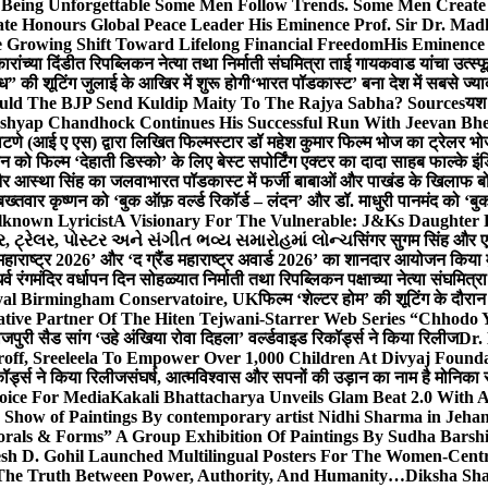
g Unforgettable Some Men Follow Trends. Some Men Creat
te Honours Global Peace Leader His Eminence Prof. Sir Dr. Madh
 Growing Shift Toward Lifelong Financial Freedom
His Eminence
रांच्या दिंडीत रिपब्लिकन नेत्या तथा निर्माती संघमित्रा ताई गायकवाड यांचा उत्स्फ
ध” की शूटिंग जुलाई के आखिर में शुरू होगी
‘भारत पॉडकास्ट’ बना देश में सबसे ज्
ould The BJP Send Kuldip Maity To The Rajya Sabha? Sources
यश 
ashyap Chandhock Continues His Successful Run With Jeevan Bh
 पाटणे (आई ए एस) द्वारा लिखित फिल्मस्टार डॉ महेश कुमार फिल्म भोज का ट्रेलर भ
ान को फिल्म ‘देहाती डिस्को’ के लिए बेस्ट सपोर्टिंग एक्टर का दादा साहब फाल्के 
 और आस्था सिंह का जलवा
भारत पॉडकास्ट में फर्जी बाबाओं और पाखंड के खिलाफ बोले
बख्तवार कृष्णन को ‘बुक ऑफ़ वर्ल्ड रिकॉर्ड – लंदन’ और डॉ. माधुरी पानमंद को ‘ब
known Lyricist
A Visionary For The Vulnerable: J&Ks Daughter
 ટ્રેલર, પોસ્ટર અને સંગીત ભવ્ય સમારોહમાં લોન્ચ
सिंगर सुगम सिंह और एक
महाराष्ट्र 2026’ और ‘द ग्रैंड महाराष्ट्र अवार्ड 2026’ का शानदार आयोजन किया म
र्व रंगमंदिर वर्धापन दिन सोहळ्यात निर्माती तथा रिपब्लिकन पक्षाच्या नेत्या संघमित
oyal Birmingham Conservatoire, UK
फिल्म ‘शेल्टर होम’ की शूटिंग के दौरान
tive Partner Of The Hiten Tejwani-Starrer Web Series “Chhodo 
जपुरी सैड सांग ‘उहे अंखिया रोवा दिहला’ वर्ल्डवाइड रिकॉर्ड्स ने किया रिलीज
Dr.
off, Sreeleela To Empower Over 1,000 Children At Divyaj Found
ॉर्ड्स ने किया रिलीज
संघर्ष, आत्मविश्वास और सपनों की उड़ान का नाम है मोनिका 
hoice For Media
Kakali Bhattacharya Unveils Glam Beat 2.0 With
Show of Paintings By contemporary artist Nidhi Sharma in Jehan
orals & Forms” A Group Exhibition Of Paintings By Sudha Barshi
sh D. Gohil Launched Multilingual Posters For The Women-Cent
The Truth Between Power, Authority, And Humanity…
Diksha Sha