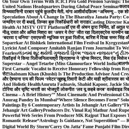
On Your Own Terms With ICICI Pru Gold Pension Savings: The
United Nations Headquarters During Global Peace Seminar
कलाका
विन्ध्यवासिनी दरबार पहुंचे कुलदीप मैती, मांगा आशीर्वाद
फ़िल्म “अभिमन्यु – एक शो
Speculation About A Change In The Bharatiya Janata Party: C
जन्मदिन पर दी बधाई, लिम्का बुक रिकॉर्डधारी को सराहा
Casting Director K
Health At MSTV OTT Platform
डॉ एस वी अंचन द्वारा निर्मित, डॉ अतुल
नीलू रावत और अमित मिश्रा का ‘असर ये तेरा’ जीत रहा दिल
एक्ट्रेस यास्मीन ख
‘बदरवा ए धनिया’ एसएफसी म्यूजिक पर हुआ रिलीज, बारिश में दिखा समर सिंह
Soparrkar At Bishkek International Film Festival In Kyrgyzstan
Lyricist And Composer Amitabh Ranjan From Journalist To Wel
Fearless
લંડનમાં શૂટ થયેલી ગુજરાતી ફિલ્મ “લાયક નાલાયક”નું ટીઝર,
रिकॉर्ड्स ने किया रिलीज
निलायश्री क्रिएशन्स ने ‘होप्स मिस्टर, मिस एंड मिसेज 
Superstar – Angel Tetarbe (Miss Glamourface World India)
बालगंध
First Carnatic Vocalist to Receive Honorary Fellowship from R
सेट
Shabnam Khan (Khushi) Is The Production Advisor And Crea
और ऐश्याना राय की फिल्म ‘स्वेटर’
खुशबू तिवारी केटी और माही श्रीवास्तव का भो
And Holistic Health
Amruta Fadnavis, Shahid Kapoor, Jackie Shr
टोरिया और सृष्टि भारती का भोजपुरी लोकगीत ‘लव यू कहबे करब’ वर्ल्डवाइड रिक
Cinema – A Brief History’” Most Cinematic And Professional C
Anurag Pandey In Mumbai
“Where Silence Becomes Form” Solo 
Paintings By 6 Contemporary Artists In Jehangir Art Gallery
“Fl
Jehangir Art Gallery
Producers Dr. Vimal Raj Mathur And Rupe
Powerful Web Series From Producer MK Rajput That Exposes 
Romantic Release
“Astrology Is Guidance, Not Superstition” — R
Digital World By Storm
‘Carry On Jatta’ Fame Punjabi Film Dir