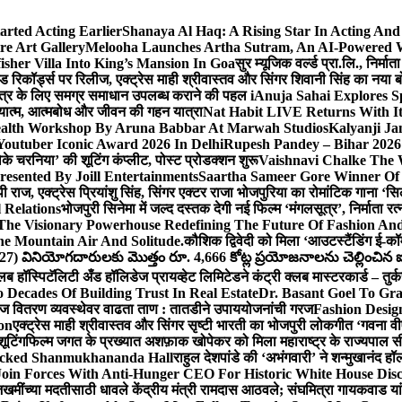
arted Acting Earlier
Shanaya Al Haq: A Rising Star In Acting An
e Art Gallery
Melooha Launches Artha Sutram, An AI-Powered Wea
sher Villa Into King’s Mansion In Goa
सुर म्यूजिक वर्ल्ड प्रा.लि., निर
इड रिकॉर्ड्स पर रिलीज, एक्ट्रेस माही श्रीवास्तव और सिंगर शिवानी सिंह का नया
ीय क्षेत्र के लिए समग्र समाधान उपलब्ध कराने की पहल i
Anuja Sahai Explores 
अध्यात्म, आत्मबोध और जीवन की गहन यात्रा
Nat Habit LIVE Returns With It
alth Workshop By Aruna Babbar At Marwah Studios
Kalyanji Ja
outuber Iconic Award 2026 In Delhi
Rupesh Pandey – Bihar 2026 
धोके चरनिया’ की शूटिंग कंप्लीट, पोस्ट प्रोडक्शन शुरू
Vaishnavi Chalke The W
esented By Joill Entertainments
Saartha Sameer Gore Winner Of 
पी राज, एक्ट्रेस प्रियांशु सिंह, सिंगर एक्टर राजा भोजपुरिया का रोमांटिक गाना 
 Relations
भोजपुरी सिनेमा में जल्द दस्तक देगी नई फिल्म ‘मंगलसूत्र’, निर्माता 
The Visionary Powerhouse Redefining The Future Of Fashion An
e Mountain Air And Solitude.
कौशिक द्विवेदी को मिला ‘आउटस्टैंडिंग ई-क
027) వినియోగదారులకు మొత్తం రూ. 4,666 కోట్ల ప్రయోజనాలను చెల్లించిన ఐసి
्लब हॉस्पिटॅलिटी अँड हॉलिडेज प्रायव्हेट लिमिटेडने कंट्री क्लब मास्टरकार्ड – तुर्
 Decades Of Building Trust In Real Estate
Dr. Basant Goel To Gra
 वीज वितरण व्यवस्थेवर वाढता ताण : तातडीने उपाययोजनांची गरज
Fashion Desi
on
एक्ट्रेस माही श्रीवास्तव और सिंगर सृष्टी भारती का भोजपुरी लोकगीत ‘गवना
ूटिंग
फिल्म जगत के प्रख्यात अशफ़ाक खोपेकर को मिला महाराष्ट्र के राज्यपाल सी.पी
acked Shanmukhananda Hall
राहुल देशपांडे की ‘अभंगवारी’ ने शन्मुखानंद 
oin Forces With Anti-Hunger CEO For Historic White House Disc
 जखमींच्या मदतीसाठी धावले केंद्रीय मंत्री रामदास आठवले; संघमित्रा गायकवाड य