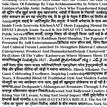
Solo Show Of Paintings By Uma Krishnamoorthy In Nehru Centr
Guidance
Sachiin Joshi: Jodhpur’s Own Who Transformed Kingfi
की शूटिंग ग्रैंड मुहूर्त करके शुरू महराजगंज, भदोही में
‘कैलाश के निवासी’ वर्ल्डवा
एसेट समाधान का बन रहा राष्ट्रीय मंच, वि के दुबे के नेतृत्व में बैंकिंग एवं वित्त
Anuja
अनुजा सहाई के ‘आर्टिक्युलेट विद अनुजा’ में स्वामी अभेदानंद के साथ 
Inside Fresh Ayurveda Kitchen
AAFT Hosts Engaging Mental He
DPIAF Lifestyle Iconic Award & 3rd DPIAF OTT Influencer & Y
Public Service
संचिता बनर्जी, प्रत्युष मिश्रा की भोजपुरी फिल्म ‘छठी माई के 
Crowning 2026 Held At Raddison Hotel Mumbai, The Pageant Pr
Presented By Joill Entertainments
डिजिटल स्टार सौरभ शर्मा, सिंगर शिल्
And Cultural Forum Launched To Strengthen Bilateral Cultural
Entrepreneur, Producer And Humanitarian
Deepak Chaturvedi 
Pics
Echoes Of The Valley: Kastoorwan Where Memory Meets Th
सम्मानित
ఆర్థిక సంవత్సరం 2027 , మొదటి త్రైమాసికంలో (క్యు 1 -ఎఫ్ వై 2
কোটি টাকার সুবিধা প্রদান করেছে আইসিআইসিআই প্রুডেন্সিয়াল লাইফ ইন্স্যুরেন্স
कंट्री क
सिंह और इशिका तोरिया की जोड़ी ने मचाया धमाल
Mr. Hitesh Nihalani: Two
Guest Celebrating Excellence. Inspiring Leadership
महाराष्ट्राच्या
Years, A Beautiful Blend Of Traditional Style And Modern Fashi
भोजपुरी का नया धमाकेदार गाना जल्द, दुबई की खूबसूरत लोकेशन्स पर हो रही है श
सम्मान
Rahul Deshpande’s Abhangawari Resonates Through A P
सभागृह भक्तिरसात न्हाऊन निघाले
Hollywood And Bollywood Leaders J
Rising Star Of Lavani, Acting And Social Impact !
मोशी दुर्घटनेतील
देण्याची केली मागणी
RAJESHH DATTATRYA BHUJLE The Art Of Bein
‘जोरू का गुलाम’ का ट्रेलर रिलीज, दर्शकों के बीच मचाया धमाल
New York Sta