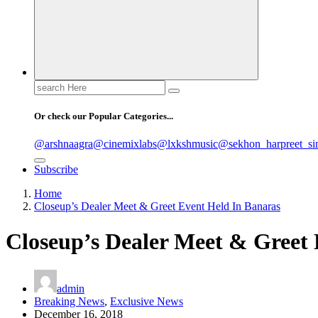
Search
for:
Or check our Popular Categories...
@arshnaagra
@cinemixlabs
@lxkshmusic
@sekhon_harpreet_si
Subscribe
Home
Closeup’s Dealer Meet & Greet Event Held In Banaras
Closeup’s Dealer Meet & Greet 
admin
Breaking News
,
Exclusive News
December 16, 2018