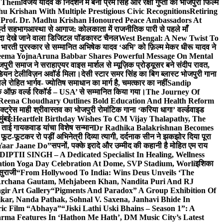
e Them
विजय यादव के निर्देशन में बनी प्रेम सिंह और रक्षा गुप्ता की भोजपुरी फिल्म
u Krishan With Multiple Prestigious Civic Recognitions
Retiring
 Prof. Dr. Madhu Krishan Honoured Peace Ambassadors At
ूर्त सहभाग
आस्था से आगाज: कोलकाता में राजनीतिक पारी से पहले माँ
यादा देखे जाने वाला डिजिटल पॉडकास्ट चैनल
West Bengal: A New Twist To
भारती पुरस्कार से सम्मानित अभिषेक यादव ‘अभि’ को फ़िल्म मेकर धीरू यादव ने
eema Yojna
Aruna Babbar Shares Powerful Message On Mental
ोजपुरी समाज ने सराहा
एयर वाइस मार्शल से म्यूज़िक प्रोड्यूसर बने संदीप रावत,
इंडियन टेलीविज़न अवॉर्ड मिला।
देसी स्टार समर सिंह का बिग ब्लास्ट भोजपुरी गाना
 रोहित भार्गव- ज्योतिष समाधान का मार्ग है, चमत्कार का नहीं
Sandip
ुक ऑफ़ वर्ल्ड रिकॉर्ड – USA’ से सम्मानित किया गया।
The Journey Of
 Reena Choudhary Outlines Bold Education And Health Reform
्ट्रेस माही श्रीवास्तव का भोजपुरी रोमांटिक गाना ‘करिया धागा’ वर्ल्डवाइड
ुंबई:
Heartfelt Birthday Wishes To CM Vijay Thalapathy, The
्रा ताई गायकवाड यांचा विशेष सन्मान
Dr Radhika Balakrishnan Becomes
 फूट-फूटकर रो पड़ीं अभिनेत्री दिव्या त्यागी, दर्दनाक सीन ने झकझोर दिया पूरा
Yaar Jaane Do”
सपनों, पक्के इरादे और उम्मीद की कहानी है मोहित एम राय
 DIPTII SINGH – A Dedicated Specialist In Healing, Wellness
ation Yoga Day Celebration At Dome, SVP Stadium, Worli
इशिका
सुराजी
“From Hollywood To India: Wins Deus Unveils ‘The
 Archana Gautam, Mehjabeen Khan, Nandita Puri And RJ
gir Art Gallery
“Pigments And Paradox” A Group Exhibition Of
kar, Nanda Pathak, Sohnal V. Saxena, Janhavi Bhide In
ric Film “Abhaya”
“Jiski Lathi Uski Bhains – Season 1”: A
rma Features In ‘Hathon Me Hath’, DM Music City’s Latest