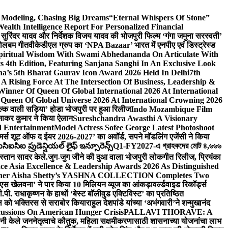
d Modeling, Chasing Big Dreams
“Eternal Whispers Of Stone”
lth Intelligence Report For Personalized Financial
्माता सुरिंदर यादव और निर्देशक विजय यादव की भोजपुरी फिल्म ‘गंगा जमुना सरस्वती’
 बोलबम गीत
वीकेडीएल ग्रुप का ‘NPA Bazaar’ भारत में एनपीए एवं डिस्ट्रेस्ड
Spiritual Wisdom With Swami Abhedananda On Articulate With
s 4th Edition, Featuring Sanjana Sanghi In An Exclusive Look
na’s 5th Bharat Gaurav Icon Award 2026 Held In Delhi
7th
A Rising Force At The Intersection Of Business, Leadership &
inner Of Queen Of Global International 2026 At International
Queen Of Global Universe 2026 At International Crowning 2026
‘सिल्क वाली सड़िया’ होडा भोजपुरी पर हुआ रिलीज
Indo Mozambique Film
रत्नाकर कुमार ने किया ऐलान
Sureshchandra Awasthi A Visionary
d Entertainment
Model Actress Sofee George Latest Photoshoot
ॉमर्स शूट ऑफ द ईयर 2026-2027’ का अवॉर्ड, सपने मॉडलिंग एजेंसी ने किया
ఐసిఐ ప్రుడెన్షియల్ లైఫ్ ఇన్సూరెన్స్
Q1-FY2027-এ গ্রাহকদের মোট ৪,৬৬৬
कस्तान सादर केले.
जुग-जुग जीने की दुआ वाला भोजपुरी लोकगीत रिलीज, प्रियंका
ce Asia Excellence & Leadership Awards 2026 As Distinguished
gner Aisha Shetty’s YASHNA COLLECTION Completes Two
 वीएस खेलवना’ ने पार किया 10 मिलियन व्यूज का आंकड़ा
वर्ल्डवाइड रिकॉर्ड्स
. राधाकृष्णन के हाथों ‘बेस्ट बॉलीवुड एक्टिविस्ट’ का प्रतिष्ठित
हॉल को भक्तिरस से सराबोर किया
राहुल देशपांडे यांच्या ‘अभंगवारी’ने शन्मुखानंद
ussions On American Hunger Crisis
PALLAVI THORAVE: A
ांनी केले जननेतृत्वाचे कौतुक, महिला सक्षमीकरणासाठी शासनाच्या योजनांचा लाभ