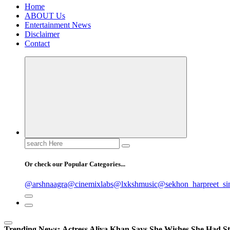
Home
ABOUT Us
Entertainment News
Disclaimer
Contact
Search
for:
Or check our Popular Categories...
@arshnaagra
@cinemixlabs
@lxkshmusic
@sekhon_harpreet_si
Trending News:
Actress Aliya Khan Says She Wishes She Had St