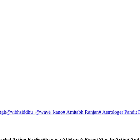
ngh
@vibhsiddhu_
@wave_kano
# Amitabh Ranjan
# Astrologer Pandit 
arted Acting Earlier
Shanaya Al Haq: A Rising Star In Acting An