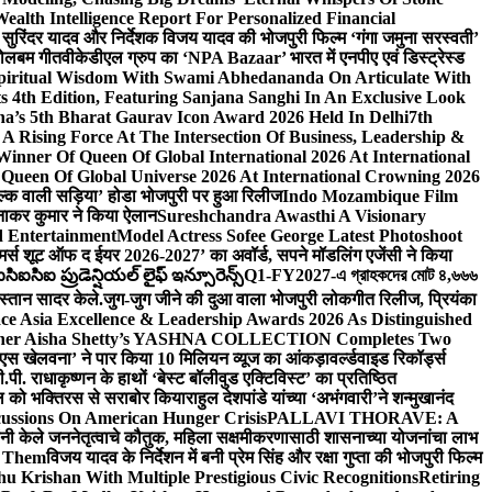
lth Intelligence Report For Personalized Financial
्माता सुरिंदर यादव और निर्देशक विजय यादव की भोजपुरी फिल्म ‘गंगा जमुना सरस्वती’
 बोलबम गीत
वीकेडीएल ग्रुप का ‘NPA Bazaar’ भारत में एनपीए एवं डिस्ट्रेस्ड
Spiritual Wisdom With Swami Abhedananda On Articulate With
s 4th Edition, Featuring Sanjana Sanghi In An Exclusive Look
na’s 5th Bharat Gaurav Icon Award 2026 Held In Delhi
7th
A Rising Force At The Intersection Of Business, Leadership &
inner Of Queen Of Global International 2026 At International
Queen Of Global Universe 2026 At International Crowning 2026
‘सिल्क वाली सड़िया’ होडा भोजपुरी पर हुआ रिलीज
Indo Mozambique Film
रत्नाकर कुमार ने किया ऐलान
Sureshchandra Awasthi A Visionary
d Entertainment
Model Actress Sofee George Latest Photoshoot
ॉमर्स शूट ऑफ द ईयर 2026-2027’ का अवॉर्ड, सपने मॉडलिंग एजेंसी ने किया
ఐసిఐ ప్రుడెన్షియల్ లైఫ్ ఇన్సూరెన్స్
Q1-FY2027-এ গ্রাহকদের মোট ৪,৬৬৬
कस्तान सादर केले.
जुग-जुग जीने की दुआ वाला भोजपुरी लोकगीत रिलीज, प्रियंका
ce Asia Excellence & Leadership Awards 2026 As Distinguished
gner Aisha Shetty’s YASHNA COLLECTION Completes Two
 वीएस खेलवना’ ने पार किया 10 मिलियन व्यूज का आंकड़ा
वर्ल्डवाइड रिकॉर्ड्स
. राधाकृष्णन के हाथों ‘बेस्ट बॉलीवुड एक्टिविस्ट’ का प्रतिष्ठित
हॉल को भक्तिरस से सराबोर किया
राहुल देशपांडे यांच्या ‘अभंगवारी’ने शन्मुखानंद
ussions On American Hunger Crisis
PALLAVI THORAVE: A
ांनी केले जननेतृत्वाचे कौतुक, महिला सक्षमीकरणासाठी शासनाच्या योजनांचा लाभ
e Them
विजय यादव के निर्देशन में बनी प्रेम सिंह और रक्षा गुप्ता की भोजपुरी फिल्म
u Krishan With Multiple Prestigious Civic Recognitions
Retiring