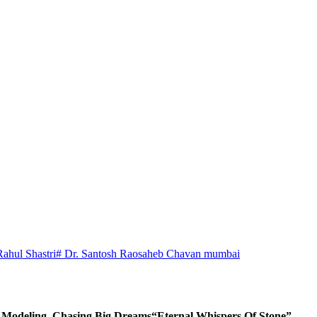
Rahul Shastri
# Dr. Santosh Raosaheb Chavan mumbai
d Modeling, Chasing Big Dreams
“Eternal Whispers Of Stone”