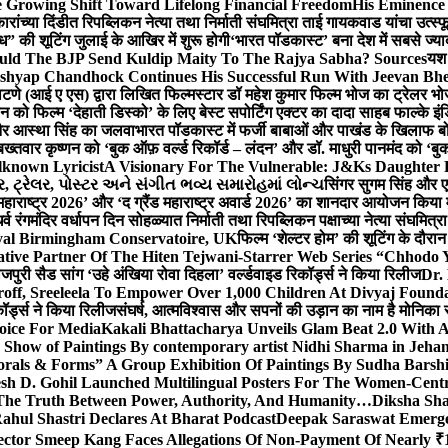
 Growing Shift Toward Lifelong Financial Freedom
His Eminence
रांच्या दिंडीत रिपब्लिकन नेत्या तथा निर्माती संघमित्रा ताई गायकवाड यांचा उत्स्फ
ध” की शूटिंग जुलाई के आखिर में शुरू होगी
‘भारत पॉडकास्ट’ बना देश में सबसे ज्
ould The BJP Send Kuldip Maity To The Rajya Sabha? Sources
यश 
ashyap Chandhock Continues His Successful Run With Jeevan Bh
 पाटणे (आई ए एस) द्वारा लिखित फिल्मस्टार डॉ महेश कुमार फिल्म भोज का ट्रेलर भ
ान को फिल्म ‘देहाती डिस्को’ के लिए बेस्ट सपोर्टिंग एक्टर का दादा साहब फाल्के 
 और आस्था सिंह का जलवा
भारत पॉडकास्ट में फर्जी बाबाओं और पाखंड के खिलाफ बोले
बख्तवार कृष्णन को ‘बुक ऑफ़ वर्ल्ड रिकॉर्ड – लंदन’ और डॉ. माधुरी पानमंद को ‘ब
known Lyricist
A Visionary For The Vulnerable: J&Ks Daughter
 ટ્રેલર, પોસ્ટર અને સંગીત ભવ્ય સમારોહમાં લોન્ચ
सिंगर सुगम सिंह और एक
महाराष्ट्र 2026’ और ‘द ग्रैंड महाराष्ट्र अवार्ड 2026’ का शानदार आयोजन किया म
र्व रंगमंदिर वर्धापन दिन सोहळ्यात निर्माती तथा रिपब्लिकन पक्षाच्या नेत्या संघमित
oyal Birmingham Conservatoire, UK
फिल्म ‘शेल्टर होम’ की शूटिंग के दौरान
tive Partner Of The Hiten Tejwani-Starrer Web Series “Chhodo 
जपुरी सैड सांग ‘उहे अंखिया रोवा दिहला’ वर्ल्डवाइड रिकॉर्ड्स ने किया रिलीज
Dr.
off, Sreeleela To Empower Over 1,000 Children At Divyaj Found
ॉर्ड्स ने किया रिलीज
संघर्ष, आत्मविश्वास और सपनों की उड़ान का नाम है मोनिका 
hoice For Media
Kakali Bhattacharya Unveils Glam Beat 2.0 With
Show of Paintings By contemporary artist Nidhi Sharma in Jehan
orals & Forms” A Group Exhibition Of Paintings By Sudha Barshi
sh D. Gohil Launched Multilingual Posters For The Women-Cent
The Truth Between Power, Authority, And Humanity…
Diksha Sha
ahul Shastri Declares At Bharat Podcast
Deepak Saraswat Emerges
ector Smeep Kang Faces Allegations Of Non-Payment Of Nearly ₹1