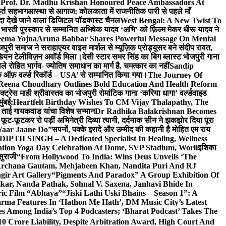
 Prof. Dr. Madhu Krishan Honoured Peace Ambassadors At
ूर्त सहभाग
आस्था से आगाज: कोलकाता में राजनीतिक पारी से पहले माँ
यादा देखे जाने वाला डिजिटल पॉडकास्ट चैनल
West Bengal: A New Twist To
भारती पुरस्कार से सम्मानित अभिषेक यादव ‘अभि’ को फ़िल्म मेकर धीरू यादव ने
eema Yojna
Aruna Babbar Shares Powerful Message On Mental
ोजपुरी समाज ने सराहा
एयर वाइस मार्शल से म्यूज़िक प्रोड्यूसर बने संदीप रावत,
इंडियन टेलीविज़न अवॉर्ड मिला।
देसी स्टार समर सिंह का बिग ब्लास्ट भोजपुरी गाना
 रोहित भार्गव- ज्योतिष समाधान का मार्ग है, चमत्कार का नहीं
Sandip
ुक ऑफ़ वर्ल्ड रिकॉर्ड – USA’ से सम्मानित किया गया।
The Journey Of
 Reena Choudhary Outlines Bold Education And Health Reform
्ट्रेस माही श्रीवास्तव का भोजपुरी रोमांटिक गाना ‘करिया धागा’ वर्ल्डवाइड
ुंबई:
Heartfelt Birthday Wishes To CM Vijay Thalapathy, The
्रा ताई गायकवाड यांचा विशेष सन्मान
Dr Radhika Balakrishnan Becomes
 फूट-फूटकर रो पड़ीं अभिनेत्री दिव्या त्यागी, दर्दनाक सीन ने झकझोर दिया पूरा
Yaar Jaane Do”
सपनों, पक्के इरादे और उम्मीद की कहानी है मोहित एम राय
 DIPTII SINGH – A Dedicated Specialist In Healing, Wellness
ation Yoga Day Celebration At Dome, SVP Stadium, Worli
इशिका
सुराजी
“From Hollywood To India: Wins Deus Unveils ‘The
 Archana Gautam, Mehjabeen Khan, Nandita Puri And RJ
gir Art Gallery
“Pigments And Paradox” A Group Exhibition Of
kar, Nanda Pathak, Sohnal V. Saxena, Janhavi Bhide In
ric Film “Abhaya”
“Jiski Lathi Uski Bhains – Season 1”: A
rma Features In ‘Hathon Me Hath’, DM Music City’s Latest
 Among India’s Top 4 Podcasters; ‘Bharat Podcast’ Takes The
0 Crore Liability, Despite Arbitration Award, High Court And