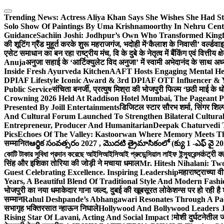
Skip
to
Trending News:
Actress Aliya Khan Says She Wishes She Had St
content
Solo Show Of Paintings By Uma Krishnamoorthy In Nehru Centr
Guidance
Sachiin Joshi: Jodhpur’s Own Who Transformed Kingfi
की शूटिंग ग्रैंड मुहूर्त करके शुरू महराजगंज, भदोही में
‘कैलाश के निवासी’ वर्ल्डवा
एसेट समाधान का बन रहा राष्ट्रीय मंच, वि के दुबे के नेतृत्व में बैंकिंग एवं वित्त
Anuja
अनुजा सहाई के ‘आर्टिक्युलेट विद अनुजा’ में स्वामी अभेदानंद के साथ 
Inside Fresh Ayurveda Kitchen
AAFT Hosts Engaging Mental He
DPIAF Lifestyle Iconic Award & 3rd DPIAF OTT Influencer & Y
Public Service
संचिता बनर्जी, प्रत्युष मिश्रा की भोजपुरी फिल्म ‘छठी माई के 
Crowning 2026 Held At Raddison Hotel Mumbai, The Pageant Pr
Presented By Joill Entertainments
डिजिटल स्टार सौरभ शर्मा, सिंगर शिल्
And Cultural Forum Launched To Strengthen Bilateral Cultural
Entrepreneur, Producer And Humanitarian
Deepak Chaturvedi 
Pics
Echoes Of The Valley: Kastoorwan Where Memory Meets Th
सम्मानित
ఆర్థిక సంవత్సరం 2027 , మొదటి త్రైమాసికంలో (క్యు 1 -ఎఫ్ వై 2
কোটি টাকার সুবিধা প্রদান করেছে আইসিআইসিআই প্রুডেন্সিয়াল লাইফ ইন্স্যুরেন্স
कंट्री क
सिंह और इशिका तोरिया की जोड़ी ने मचाया धमाल
Mr. Hitesh Nihalani: Two
Guest Celebrating Excellence. Inspiring Leadership
महाराष्ट्राच्या
Years, A Beautiful Blend Of Traditional Style And Modern Fashi
भोजपुरी का नया धमाकेदार गाना जल्द, दुबई की खूबसूरत लोकेशन्स पर हो रही है श
सम्मान
Rahul Deshpande’s Abhangawari Resonates Through A P
सभागृह भक्तिरसात न्हाऊन निघाले
Hollywood And Bollywood Leaders J
Rising Star Of Lavani, Acting And Social Impact !
मोशी दुर्घटनेतील