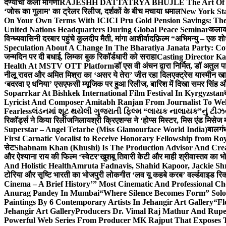
देण्याची केली मागणी
RAJESHH DATTATRYA BHUJLE The Art Of Bein
‘जोरू का गुलाम’ का ट्रेलर रिलीज, दर्शकों के बीच मचाया धमाल
New York Sta
On Your Own Terms With ICICI Pru Gold Pension Savings: The
United Nations Headquarters During Global Peace Seminar
कलाका
विन्ध्यवासिनी दरबार पहुंचे कुलदीप मैती, मांगा आशीर्वाद
फ़िल्म “अभिमन्यु – एक शो
Speculation About A Change In The Bharatiya Janata Party: C
जन्मदिन पर दी बधाई, लिम्का बुक रिकॉर्डधारी को सराहा
Casting Director K
Health At MSTV OTT Platform
डॉ एस वी अंचन द्वारा निर्मित, डॉ अतुल
नीलू रावत और अमित मिश्रा का ‘असर ये तेरा’ जीत रहा दिल
एक्ट्रेस यास्मीन ख
‘बदरवा ए धनिया’ एसएफसी म्यूजिक पर हुआ रिलीज, बारिश में दिखा समर सिंह
Soparrkar At Bishkek International Film Festival In Kyrgyzstan
Lyricist And Composer Amitabh Ranjan From Journalist To Wel
Fearless
લંડનમાં શૂટ થયેલી ગુજરાતી ફિલ્મ “લાયક નાલાયક”નું ટીઝર,
रिकॉर्ड्स ने किया रिलीज
निलायश्री क्रिएशन्स ने ‘होप्स मिस्टर, मिस एंड मिसेज 
Superstar – Angel Tetarbe (Miss Glamourface World India)
बालगंध
First Carnatic Vocalist to Receive Honorary Fellowship from R
सेट
Shabnam Khan (Khushi) Is The Production Advisor And Crea
और ऐश्याना राय की फिल्म ‘स्वेटर’
खुशबू तिवारी केटी और माही श्रीवास्तव का भो
And Holistic Health
Amruta Fadnavis, Shahid Kapoor, Jackie Shr
टोरिया और सृष्टि भारती का भोजपुरी लोकगीत ‘लव यू कहबे करब’ वर्ल्डवाइड रिक
Cinema – A Brief History’” Most Cinematic And Professional C
Anurag Pandey In Mumbai
“Where Silence Becomes Form” Solo 
Paintings By 6 Contemporary Artists In Jehangir Art Gallery
“Fl
Jehangir Art Gallery
Producers Dr. Vimal Raj Mathur And Rupe
Powerful Web Series From Producer MK Rajput That Exposes 