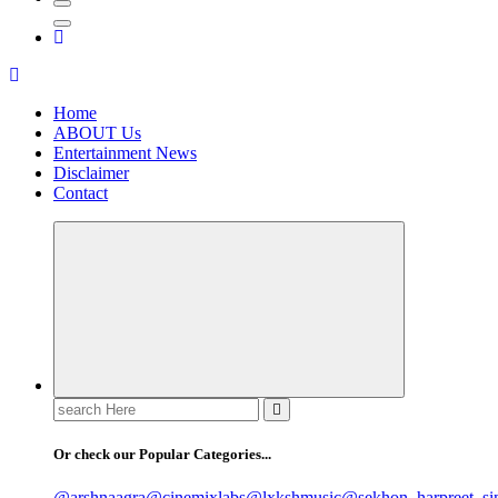
Home
ABOUT Us
Entertainment News
Disclaimer
Contact
Search
for:
Or check our Popular Categories...
@arshnaagra
@cinemixlabs
@lxkshmusic
@sekhon_harpreet_si