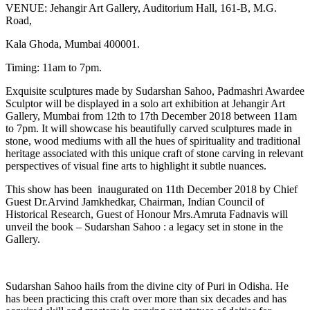
VENUE: Jehangir Art Gallery, Auditorium Hall, 161-B, M.G.
Road,
Kala Ghoda, Mumbai 400001.
Timing: 11am to 7pm.
Exquisite sculptures made by Sudarshan Sahoo, Padmashri Awardee
Sculptor will be displayed in a solo art exhibition at Jehangir Art
Gallery, Mumbai from 12th to 17th December 2018 between 11am
to 7pm. It will showcase his beautifully carved sculptures made in
stone, wood mediums with all the hues of spirituality and traditional
heritage associated with this unique craft of stone carving in relevant
perspectives of visual fine arts to highlight it subtle nuances.
This show has been inaugurated on 11th December 2018 by Chief
Guest Dr.Arvind Jamkhedkar, Chairman, Indian Council of
Historical Research, Guest of Honour Mrs.Amruta Fadnavis will
unveil the book – Sudarshan Sahoo : a legacy set in stone in the
Gallery.
Sudarshan Sahoo hails from the divine city of Puri in Odisha. He
has been practicing this craft over more than six decades and has