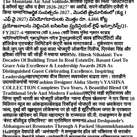
The Mountain Air And Solitude.
कौशिक द्विवेदी को मिला ‘आउटस्टैंडिंग
ई-कॉमर्स शूट ऑफ द ईयर 2026-2027’ का अवॉर्ड, सपने मॉडलिंग एजेंसी ने
किया सम्मानित
ఆర్థిక సంవత్సరం 2027 , మొదటి త్రైమాసికంలో (క్యు 1
-ఎఫ్ వై 2027) వినియోగదారులకు మొత్తం రూ. 4,666 కోట్ల
ప్రయోజనాలను చెల్లించిన ఐసిఐసిఐ ప్రుడెన్షియల్ లైఫ్ ఇన్సూరెన్స్
Q1-
FY2027-এ গ্রাহকদের মোট ৪,৬৬৬ কোটি টাকার সুবিধা প্রদান করেছে
আইসিআইসিআই প্রুডেন্সিয়াল লাইফ ইন্স্যুরেন্স
कंट्री क्लब हॉस्पिटॅलिटी अँड
हॉलिडेज प्रायव्हेट लिमिटेडने कंट्री क्लब मास्टरकार्ड – तुर्कस्तान सादर
केले.
जुग-जुग जीने की दुआ वाला भोजपुरी लोकगीत रिलीज, प्रियंका सिंह और
इशिका तोरिया की जोड़ी ने मचाया धमाल
Mr. Hitesh Nihalani: Two
Decades Of Building Trust In Real Estate
Dr. Basant Goel To
Grace Asia Excellence & Leadership Awards 2026 As
Distinguished Guest Celebrating Excellence. Inspiring
Leadership
महाराष्ट्राच्या वीज वितरण व्यवस्थेवर वाढता ताण : तातडीने
उपाययोजनांची गरज
Fashion Designer Aisha Shetty’s YASHNA
COLLECTION Completes Two Years, A Beautiful Blend Of
Traditional Style And Modern Fashion
एक्ट्रेस माही श्रीवास्तव और
सिंगर सृष्टी भारती का भोजपुरी लोकगीत ‘गवना वीएस खेलवना’ ने पार किया 10
मिलियन व्यूज का आंकड़ा
वर्ल्डवाइड रिकॉर्ड्स भोजपुरी का नया धमाकेदार गाना
जल्द, दुबई की खूबसूरत लोकेशन्स पर हो रही है शूटिंग
फिल्म जगत के प्रख्यात
अशफ़ाक खोपेकर को मिला महाराष्ट्र के राज्यपाल सी.पी. राधाकृष्णन के हाथों
‘बेस्ट बॉलीवुड एक्टिविस्ट’ का प्रतिष्ठित सम्मान
Rahul Deshpande’s
Abhangawari Resonates Through A Packed Shanmukhananda
Hall
राहुल देशपांडे की ‘अभंगवारी’ ने शन्मुखानंद हॉल को भक्तिरस से सराबोर