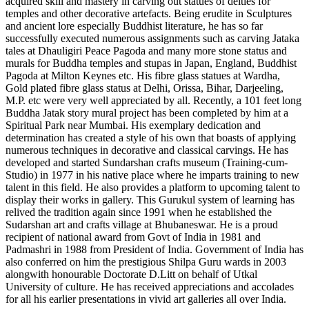
acquired skill and mastery in carving out statues of deities for
temples and other decorative artefacts. Being erudite in Sculptures
and ancient lore especially Buddhist literature, he has so far
successfully executed numerous assignments such as carving Jataka
tales at Dhauligiri Peace Pagoda and many more stone status and
murals for Buddha temples and stupas in Japan, England, Buddhist
Pagoda at Milton Keynes etc. His fibre glass statues at Wardha,
Gold plated fibre glass status at Delhi, Orissa, Bihar, Darjeeling,
M.P. etc were very well appreciated by all. Recently, a 101 feet long
Buddha Jatak story mural project has been completed by him at a
Spiritual Park near Mumbai. His exemplary dedication and
determination has created a style of his own that boasts of applying
numerous techniques in decorative and classical carvings. He has
developed and started Sundarshan crafts museum (Training-cum-
Studio) in 1977 in his native place where he imparts training to new
talent in this field. He also provides a platform to upcoming talent to
display their works in gallery. This Gurukul system of learning has
relived the tradition again since 1991 when he established the
Sudarshan art and crafts village at Bhubaneswar. He is a proud
recipient of national award from Govt of India in 1981 and
Padmashri in 1988 from President of India. Government of India has
also conferred on him the prestigious Shilpa Guru wards in 2003
alongwith honourable Doctorate D.Litt on behalf of Utkal
University of culture. He has received appreciations and accolades
for all his earlier presentations in vivid art galleries all over India.