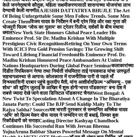
केले जननेतृत्वाचे कौतुक, महिला सक्षमीकरणासाठी शासनाच्या योजनांचा लाभ
देण्याची केली मागणी
RAJESHH DATTATRYA BHUJLE The Art
Of Being Unforgettable Some Men Follow Trends. Some Men
Create Them
विजय यादव के निर्देशन में बनी प्रेम सिंह और रक्षा गुप्ता की
भोजपुरी फिल्म ‘जोरू का गुलाम’ का ट्रेलर रिलीज, दर्शकों के बीच मचाया
धमाल
New York State Honours Global Peace Leader His
Eminence Prof. Sir Dr. Madhu Krishan With Multiple
Prestigious Civic Recognitions
Retiring On Your Own Terms
With ICICI Pru Gold Pension Savings: The Growing Shift
Toward Lifelong Financial Freedom
His Eminence Prof. Dr.
Madhu Krishan Honoured Peace Ambassadors At United
Nations Headquarters During Global Peace Seminar
कलाकारांच्या
दिंडीत रिपब्लिकन नेत्या तथा निर्माती संघमित्रा ताई गायकवाड यांचा उत्स्फूर्त
सहभाग
आस्था से आगाज: कोलकाता में राजनीतिक पारी से पहले माँ
विन्ध्यवासिनी दरबार पहुंचे कुलदीप मैती, मांगा आशीर्वाद
फ़िल्म “अभिमन्यु – एक
शोध” की शूटिंग जुलाई के आखिर में शुरू होगी
‘भारत पॉडकास्ट’ बना देश में
सबसे ज्यादा देखे जाने वाला डिजिटल पॉडकास्ट चैनल
West Bengal: A
New Twist To Speculation About A Change In The Bharatiya
Janata Party: Could The BJP Send Kuldip Maity To The
Rajya Sabha? Sources
यश भारती पुरस्कार से सम्मानित अभिषेक यादव
‘अभि’ को फ़िल्म मेकर धीरू यादव ने जन्मदिन पर दी बधाई, लिम्का बुक
रिकॉर्डधारी को सराहा
Casting Director Kashyap Chandhock
Continues His Successful Run With Jeevan Bheema
Yojna
Aruna Babbar Shares Powerful Message On Mental