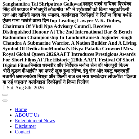
Sanghamitra Tai Shripatrao Gaikwad
मशहूर पार्श्व गायिका प्रियंका
सिंह की आवाज में भोजपुरी लोकगीत ‘माँ’ ने श्रोताओं को किया भावुक
शिल्पी
राज और दामिनी यादव का धमाका, वर्ल्डवाइड रिकॉर्ड्स ने रिलीज किया बर्थडे
एंथम गाना ‘बर्थडे वाला दिन
Top Leading Lawyer V. K. Dubey,
Chairman Of Vkdl Npa Advisory Council, Receives
Distinguished Honour At The 2nd International Bar & Bench
Badminton Championship In London
Ramesh Joginder Singh
Chandra A Submarine Warrior, A Nation Builder And A Living
Symbol Of Dedication
Mumbai’s Divya Patadia Crowned Mrs.
Royal Global Queen 2026
AAFT Introduces Prestigious Awards
For Short Films At The Historic 128th AAFT Festival Of Short
Digital Films
निर्माता धरमवीर और निर्देशक मनोज सेन की भोजपुरी फिल्म
‘मेरी दुल्हन वीआईपी’ का फर्स्ट लुक हुआ लॉन्च, इंदु सेन और बबलू चक्रवर्ती
मचायेंगे धमाल
राकेश मिश्रा और शिल्पी राज का नया धमाकेदार लोकगीत ‘दिलवा
बा रुई जइसन’ वर्ल्डवाइड रिकॉर्ड्स ने किया रिलीज
Sat. Aug 8th, 2026
Home
ABOUT Us
Entertainment News
Disclaimer
Contact