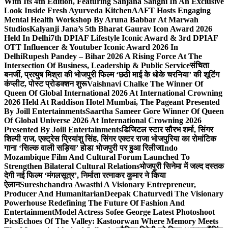
With Its 4th Edition, Featuring Sanjana Sanghi In An Exclusive
Look Inside Fresh Ayurveda Kitchen
AAFT Hosts Engaging
Mental Health Workshop By Aruna Babbar At Marwah
Studios
Kalyanji Jana’s 5th Bharat Gaurav Icon Award 2026
Held In Delhi
7th DPIAF Lifestyle Iconic Award & 3rd DPIAF
OTT Influencer & Youtuber Iconic Award 2026 In
Delhi
Rupesh Pandey – Bihar 2026 A Rising Force At The
Intersection Of Business, Leadership & Public Service
संचिता
बनर्जी, प्रत्युष मिश्रा की भोजपुरी फिल्म ‘छठी माई के धोके चरनिया’ की शूटिंग
कंप्लीट, पोस्ट प्रोडक्शन शुरू
Vaishnavi Chalke The Winner Of
Queen Of Global International 2026 At International Crowning
2026 Held At Raddison Hotel Mumbai, The Pageant Presented
By Joill Entertainments
Saartha Sameer Gore Winner Of Queen
Of Global Universe 2026 At International Crowning 2026
Presented By Joill Entertainments
डिजिटल स्टार सौरभ शर्मा, सिंगर
शिल्पी राज, एक्ट्रेस प्रियांशु सिंह, सिंगर एक्टर राजा भोजपुरिया का रोमांटिक
गाना ‘सिल्क वाली सड़िया’ होडा भोजपुरी पर हुआ रिलीज
Indo
Mozambique Film And Cultural Forum Launched To
Strengthen Bilateral Cultural Relations
भोजपुरी सिनेमा में जल्द दस्तक
देगी नई फिल्म ‘मंगलसूत्र’, निर्माता रत्नाकर कुमार ने किया
ऐलान
Sureshchandra Awasthi A Visionary Entrepreneur,
Producer And Humanitarian
Deepak Chaturvedi The Visionary
Powerhouse Redefining The Future Of Fashion And
Entertainment
Model Actress Sofee George Latest Photoshoot
Pics
Echoes Of The Valley: Kastoorwan Where Memory Meets