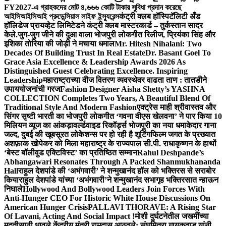
FY2027-এ গ্রাহকদের মোট ৪,৬৬৬ কোটি টাকার সুবিধা প্রদান করেছে
আইসিআইসিআই প্রুডেন্সিয়াল লাইফ ইন্স্যুরেন্স
कंट्री क्लब हॉस्पिटॅलिटी अँड
हॉलिडेज प्रायव्हेट लिमिटेडने कंट्री क्लब मास्टरकार्ड – तुर्कस्तान सादर
केले.
जुग-जुग जीने की दुआ वाला भोजपुरी लोकगीत रिलीज, प्रियंका सिंह और
इशिका तोरिया की जोड़ी ने मचाया धमाल
Mr. Hitesh Nihalani: Two
Decades Of Building Trust In Real Estate
Dr. Basant Goel To
Grace Asia Excellence & Leadership Awards 2026 As
Distinguished Guest Celebrating Excellence. Inspiring
Leadership
महाराष्ट्राच्या वीज वितरण व्यवस्थेवर वाढता ताण : तातडीने
उपाययोजनांची गरज
Fashion Designer Aisha Shetty’s YASHNA
COLLECTION Completes Two Years, A Beautiful Blend Of
Traditional Style And Modern Fashion
एक्ट्रेस माही श्रीवास्तव और
सिंगर सृष्टी भारती का भोजपुरी लोकगीत ‘गवना वीएस खेलवना’ ने पार किया 10
मिलियन व्यूज का आंकड़ा
वर्ल्डवाइड रिकॉर्ड्स भोजपुरी का नया धमाकेदार गाना
जल्द, दुबई की खूबसूरत लोकेशन्स पर हो रही है शूटिंग
फिल्म जगत के प्रख्यात
अशफ़ाक खोपेकर को मिला महाराष्ट्र के राज्यपाल सी.पी. राधाकृष्णन के हाथों
‘बेस्ट बॉलीवुड एक्टिविस्ट’ का प्रतिष्ठित सम्मान
Rahul Deshpande’s
Abhangawari Resonates Through A Packed Shanmukhananda
Hall
राहुल देशपांडे की ‘अभंगवारी’ ने शन्मुखानंद हॉल को भक्तिरस से सराबोर
किया
राहुल देशपांडे यांच्या ‘अभंगवारी’ने शन्मुखानंद सभागृह भक्तिरसात न्हाऊन
निघाले
Hollywood And Bollywood Leaders Join Forces With
Anti-Hunger CEO For Historic White House Discussions On
American Hunger Crisis
PALLAVI THORAVE: A Rising Star
Of Lavani, Acting And Social Impact !
मोशी दुर्घटनेतील जखमींच्या
मदतीसाठी धावले केंद्रीय मंत्री रामदास आठवले; संघमित्रा गायकवाड यांनी