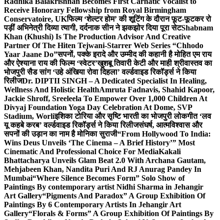
Radhika Balakrishnan Becomes First Carnatic Vocalist to
Receive Honorary Fellowship from Royal Birmingham
Conservatoire, UK
फिल्म ‘शेल्टर होम’ की शूटिंग के दौरान फूट-फूटकर रो
पड़ीं अभिनेत्री दिव्या त्यागी, दर्दनाक सीन ने झकझोर दिया पूरा सेट
Shabnam
Khan (Khushi) Is The Production Advisor And Creative
Partner Of The Hiten Tejwani-Starrer Web Series “Chhodo
Yaar Jaane Do”
सपनों, पक्के इरादे और उम्मीद की कहानी है मोहित एम राय
और ऐश्याना राय की फिल्म ‘स्वेटर’
खुशबू तिवारी केटी और माही श्रीवास्तव का
भोजपुरी सैड सांग ‘उहे अंखिया रोवा दिहला’ वर्ल्डवाइड रिकॉर्ड्स ने किया
रिलीज
Dr. DIPTII SINGH – A Dedicated Specialist In Healing,
Wellness And Holistic Health
Amruta Fadnavis, Shahid Kapoor,
Jackie Shroff, Sreeleela To Empower Over 1,000 Children At
Divyaj Foundation Yoga Day Celebration At Dome, SVP
Stadium, Worli
इशिका टोरिया और सृष्टि भारती का भोजपुरी लोकगीत ‘लव
यू कहबे करब’ वर्ल्डवाइड रिकॉर्ड्स ने किया रिलीज
संघर्ष, आत्मविश्वास और
सपनों की उड़ान का नाम है मोनिका सुराजी
“From Hollywood To India:
Wins Deus Unveils ‘The Cinema – A Brief History’” Most
Cinematic And Professional Choice For Media
Kakali
Bhattacharya Unveils Glam Beat 2.0 With Archana Gautam,
Mehjabeen Khan, Nandita Puri And RJ Anurag Pandey In
Mumbai
“Where Silence Becomes Form” Solo Show of
Paintings By contemporary artist Nidhi Sharma in Jehangir
Art Gallery
“Pigments And Paradox” A Group Exhibition Of
Paintings By 6 Contemporary Artists In Jehangir Art
Gallery
“Florals & Forms” A Group Exhibition Of Paintings By