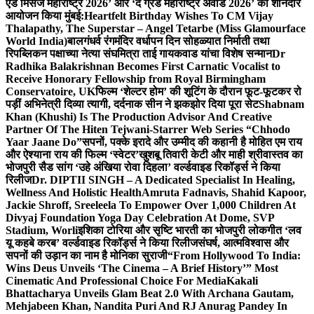
एंड मिसेज महाराष्ट्र 2026’ और ‘द ग्रैंड महाराष्ट्र अवार्ड 2026’ का शानदार
आयोजन किया मुंबई:
Heartfelt Birthday Wishes To CM Vijay
Thalapathy, The Superstar – Angel Tetarbe (Miss Glamourface
World India)
बालगंधर्व रंगमंदिर वर्धापन दिन सोहळ्यात निर्माती तथा
रिपब्लिकन पक्षाच्या नेत्या संघमित्रा ताई गायकवाड यांचा विशेष सन्मान
Dr
Radhika Balakrishnan Becomes First Carnatic Vocalist to
Receive Honorary Fellowship from Royal Birmingham
Conservatoire, UK
फिल्म ‘शेल्टर होम’ की शूटिंग के दौरान फूट-फूटकर रो
पड़ीं अभिनेत्री दिव्या त्यागी, दर्दनाक सीन ने झकझोर दिया पूरा सेट
Shabnam
Khan (Khushi) Is The Production Advisor And Creative
Partner Of The Hiten Tejwani-Starrer Web Series “Chhodo
Yaar Jaane Do”
सपनों, पक्के इरादे और उम्मीद की कहानी है मोहित एम राय
और ऐश्याना राय की फिल्म ‘स्वेटर’
खुशबू तिवारी केटी और माही श्रीवास्तव का
भोजपुरी सैड सांग ‘उहे अंखिया रोवा दिहला’ वर्ल्डवाइड रिकॉर्ड्स ने किया
रिलीज
Dr. DIPTII SINGH – A Dedicated Specialist In Healing,
Wellness And Holistic Health
Amruta Fadnavis, Shahid Kapoor,
Jackie Shroff, Sreeleela To Empower Over 1,000 Children At
Divyaj Foundation Yoga Day Celebration At Dome, SVP
Stadium, Worli
इशिका टोरिया और सृष्टि भारती का भोजपुरी लोकगीत ‘लव
यू कहबे करब’ वर्ल्डवाइड रिकॉर्ड्स ने किया रिलीज
संघर्ष, आत्मविश्वास और
सपनों की उड़ान का नाम है मोनिका सुराजी
“From Hollywood To India:
Wins Deus Unveils ‘The Cinema – A Brief History’” Most
Cinematic And Professional Choice For Media
Kakali
Bhattacharya Unveils Glam Beat 2.0 With Archana Gautam,
Mehjabeen Khan, Nandita Puri And RJ Anurag Pandey In