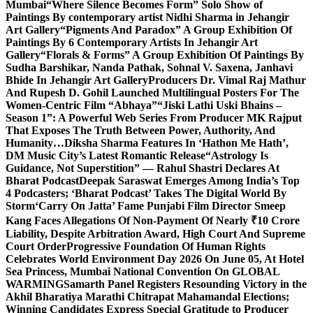
Mumbai
“Where Silence Becomes Form” Solo Show of
Paintings By contemporary artist Nidhi Sharma in Jehangir
Art Gallery
“Pigments And Paradox” A Group Exhibition Of
Paintings By 6 Contemporary Artists In Jehangir Art
Gallery
“Florals & Forms” A Group Exhibition Of Paintings By
Sudha Barshikar, Nanda Pathak, Sohnal V. Saxena, Janhavi
Bhide In Jehangir Art Gallery
Producers Dr. Vimal Raj Mathur
And Rupesh D. Gohil Launched Multilingual Posters For The
Women-Centric Film “Abhaya”
“Jiski Lathi Uski Bhains –
Season 1”: A Powerful Web Series From Producer MK Rajput
That Exposes The Truth Between Power, Authority, And
Humanity…
Diksha Sharma Features In ‘Hathon Me Hath’,
DM Music City’s Latest Romantic Release
“Astrology Is
Guidance, Not Superstition” — Rahul Shastri Declares At
Bharat Podcast
Deepak Saraswat Emerges Among India’s Top
4 Podcasters; ‘Bharat Podcast’ Takes The Digital World By
Storm
‘Carry On Jatta’ Fame Punjabi Film Director Smeep
Kang Faces Allegations Of Non-Payment Of Nearly ₹10 Crore
Liability, Despite Arbitration Award, High Court And Supreme
Court Order
Progressive Foundation Of Human Rights
Celebrates World Environment Day 2026 On June 05, At Hotel
Sea Princess, Mumbai National Convention On GLOBAL
WARMING
Samarth Panel Registers Resounding Victory in the
Akhil Bharatiya Marathi Chitrapat Mahamandal Elections;
Winning Candidates Express Special Gratitude to Producer