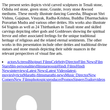
The present series depicts vivid carved sculptures in Tenali stone,
Odisha red stone, green stone, Granite, ivory stone &wood
mediums. These mostly illustrate dancing Ganesha, Bhagwan Shri
Vishnu, Gajajnan, Vinayak, Radha-Krishna, Buddha Dharmachakra
Pravartan Mudra and various other deities. His works also illustrate
64 Yoginis as well as 24 Thirthankars in Tanali stone and skilled
carvings depicting other gods and Goddesses showing the spiritual
fervor and other associated feelings for the unique traditional
heritage of religious and the related eternal sentiments. The other
works in this presentation include other deities and traditional divine
statues and stone murals depicting their subtle nuances in the
relevant perspectives of visual fine arts.
actors
Actress
Bhojpuri Films
Celebrity
Director
Film News
Film
Stars
film-personalities
filmstar
gossip
Hindi Films
Hindi
News
interviews
Latest News
Latest Videos
latest-
movies
lyricist
Marathi-films
marathi-news
Music Director
New
Comers
New Films
photos
pics
producer
Promos
Singers
Trailor
videos