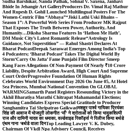
Sudha Barshikar, Nanda Pathak, Sohnal V. Saxena, Janhavi
Bhide In Jehangir Art Gallery
Producers Dr. Vimal Raj Mathur
And Rupesh D. Gohil Launched Multilingual Posters For The
Women-Centric Film “Abhaya”
“Jiski Lathi Uski Bhains –
Season 1”: A Powerful Web Series From Producer MK Rajput
That Exposes The Truth Between Power, Authority, And
Humanity…
Diksha Sharma Features In ‘Hathon Me Hath’,
DM Music City’s Latest Romantic Release
“Astrology Is
Guidance, Not Superstition” — Rahul Shastri Declares At
Bharat Podcast
Deepak Saraswat Emerges Among India’s Top
4 Podcasters; ‘Bharat Podcast’ Takes The Digital World By
Storm
‘Carry On Jatta’ Fame Punjabi Film Director Smeep
Kang Faces Allegations Of Non-Payment Of Nearly ₹10 Crore
Liability, Despite Arbitration Award, High Court And Supreme
Court Order
Progressive Foundation Of Human Rights
Celebrates World Environment Day 2026 On June 05, At Hotel
Sea Princess, Mumbai National Convention On GLOBAL
WARMING
Samarth Panel Registers Resounding Victory in the
Akhil Bharatiya Marathi Chitrapat Mahamandal Elections;
Winning Candidates Express Special Gratitude to Producer
Sanghamitra Tai Shripatrao Gaikwad
मशहूर पार्श्व गायिका प्रियंका
सिंह की आवाज में भोजपुरी लोकगीत ‘माँ’ ने श्रोताओं को किया भावुक
शिल्पी
राज और दामिनी यादव का धमाका, वर्ल्डवाइड रिकॉर्ड्स ने रिलीज किया बर्थडे
एंथम गाना ‘बर्थडे वाला दिन
Top Leading Lawyer V. K. Dubey,
Chairman Of Vkdl Npa Advisory Council, Receives