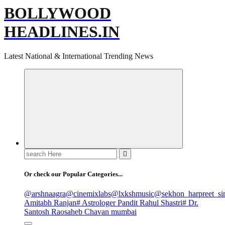
BOLLYWOOD
HEADLINES.IN
Latest National & International Trending News
Search
for:
Or check our Popular Categories...
@arshnaagra
@cinemixlabs
@lxkshmusic
@sekhon_harpreet_si
Amitabh Ranjan
# Astrologer Pandit Rahul Shastri
# Dr.
Santosh Raosaheb Chavan mumbai