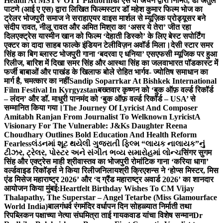
Health At MSTV OTT Platform
डॉ एस वी अंचन द्वारा निर्मित, डॉ अतुल
पाटणे (आई ए एस) द्वारा लिखित फिल्मस्टार डॉ महेश कुमार फिल्म भोज का
ट्रेलर भोजपुरी समाज ने सराहा
एयर वाइस मार्शल से म्यूज़िक प्रोड्यूसर बने
संदीप रावत, नीलू रावत और अमित मिश्रा का ‘असर ये तेरा’ जीत रहा
दिल
एक्ट्रेस यास्मीन खान को फिल्म ‘देहाती डिस्को’ के लिए बेस्ट सपोर्टिंग
एक्टर का दादा साहब फाल्के इंडियन टेलीविज़न अवॉर्ड मिला।
देसी स्टार समर
सिंह का बिग ब्लास्ट भोजपुरी गाना ‘बदरवा ए धनिया’ एसएफसी म्यूजिक पर हुआ
रिलीज, बारिश में दिखा समर सिंह और आस्था सिंह का जलवा
भारत पॉडकास्ट में
फर्जी बाबाओं और पाखंड के खिलाफ बोले रोहित भार्गव- ज्योतिष समाधान का
मार्ग है, चमत्कार का नहीं
Sandip Soparrkar At Bishkek International
Film Festival In Kyrgyzstan
बख्तवार कृष्णन को ‘बुक ऑफ़ वर्ल्ड रिकॉर्ड
– लंदन’ और डॉ. माधुरी पानमंद को ‘बुक ऑफ़ वर्ल्ड रिकॉर्ड – USA’ से
सम्मानित किया गया।
The Journey Of Lyricist And Composer
Amitabh Ranjan From Journalist To Welknown Lyricist
A
Visionary For The Vulnerable: J&Ks Daughter Reena
Choudhary Outlines Bold Education And Health Reform
Fearless
લંડનમાં શૂટ થયેલી ગુજરાતી ફિલ્મ “લાયક નાલાયક”નું
ટીઝર, ટ્રેલર, પોસ્ટર અને સંગીત ભવ્ય સમારોહમાં લોન્ચ
सिंगर सुगम
सिंह और एक्ट्रेस माही श्रीवास्तव का भोजपुरी रोमांटिक गाना ‘करिया धागा’
वर्ल्डवाइड रिकॉर्ड्स ने किया रिलीज
निलायश्री क्रिएशन्स ने ‘होप्स मिस्टर, मिस
एंड मिसेज महाराष्ट्र 2026’ और ‘द ग्रैंड महाराष्ट्र अवार्ड 2026’ का शानदार
आयोजन किया मुंबई:
Heartfelt Birthday Wishes To CM Vijay
Thalapathy, The Superstar – Angel Tetarbe (Miss Glamourface
World India)
बालगंधर्व रंगमंदिर वर्धापन दिन सोहळ्यात निर्माती तथा
रिपब्लिकन पक्षाच्या नेत्या संघमित्रा ताई गायकवाड यांचा विशेष सन्मान
Dr