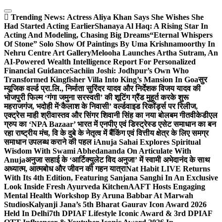
Skip
to
Trending News:
Actress Aliya Khan Says She Wishes She
content
Had Started Acting Earlier
Shanaya Al Haq: A Rising Star In
Acting And Modeling, Chasing Big Dreams
“Eternal Whispers
Of Stone” Solo Show Of Paintings By Uma Krishnamoorthy In
Nehru Centre Art Gallery
Melooha Launches Artha Sutram, An
AI-Powered Wealth Intelligence Report For Personalized
Financial Guidance
Sachiin Joshi: Jodhpur’s Own Who
Transformed Kingfisher Villa Into King’s Mansion In Goa
सुर
म्यूजिक वर्ल्ड प्रा.लि., निर्माता सुरिंदर यादव और निर्देशक विजय यादव की
भोजपुरी फिल्म ‘गंगा जमुना सरस्वती’ की शूटिंग ग्रैंड मुहूर्त करके शुरू
महराजगंज, भदोही में
‘कैलाश के निवासी’ वर्ल्डवाइड रिकॉर्ड्स पर रिलीज,
एक्ट्रेस माही श्रीवास्तव और सिंगर शिवानी सिंह का नया बोलबम गीत
वीकेडीएल
ग्रुप का ‘NPA Bazaar’ भारत में एनपीए एवं डिस्ट्रेस्ड एसेट समाधान का बन
रहा राष्ट्रीय मंच, वि के दुबे के नेतृत्व में बैंकिंग एवं वित्तीय क्षेत्र के लिए समग्र
समाधान उपलब्ध कराने की पहल i
Anuja Sahai Explores Spiritual
Wisdom With Swami Abhedananda On Articulate With
Anuja
अनुजा सहाई के ‘आर्टिक्युलेट विद अनुजा’ में स्वामी अभेदानंद के साथ
अध्यात्म, आत्मबोध और जीवन की गहन यात्रा
Nat Habit LIVE Returns
With Its 4th Edition, Featuring Sanjana Sanghi In An Exclusive
Look Inside Fresh Ayurveda Kitchen
AAFT Hosts Engaging
Mental Health Workshop By Aruna Babbar At Marwah
Studios
Kalyanji Jana’s 5th Bharat Gaurav Icon Award 2026
Held In Delhi
7th DPIAF Lifestyle Iconic Award & 3rd DPIAF