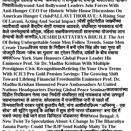
किया
राहुल देशपांडे यांच्या ‘अभंगवारी’ने शन्मुखानंद सभागृह भक्तिरसात न्हाऊन
निघाले
Hollywood And Bollywood Leaders Join Forces With
Anti-Hunger CEO For Historic White House Discussions On
American Hunger Crisis
PALLAVI THORAVE: A Rising Star
Of Lavani, Acting And Social Impact !
मोशी दुर्घटनेतील जखमींच्या
मदतीसाठी धावले केंद्रीय मंत्री रामदास आठवले; संघमित्रा गायकवाड यांनी
केले जननेतृत्वाचे कौतुक, महिला सक्षमीकरणासाठी शासनाच्या योजनांचा लाभ
देण्याची केली मागणी
RAJESHH DATTATRYA BHUJLE The Art
Of Being Unforgettable Some Men Follow Trends. Some Men
Create Them
विजय यादव के निर्देशन में बनी प्रेम सिंह और रक्षा गुप्ता की
भोजपुरी फिल्म ‘जोरू का गुलाम’ का ट्रेलर रिलीज, दर्शकों के बीच मचाया
धमाल
New York State Honours Global Peace Leader His
Eminence Prof. Sir Dr. Madhu Krishan With Multiple
Prestigious Civic Recognitions
Retiring On Your Own Terms
With ICICI Pru Gold Pension Savings: The Growing Shift
Toward Lifelong Financial Freedom
His Eminence Prof. Dr.
Madhu Krishan Honoured Peace Ambassadors At United
Nations Headquarters During Global Peace Seminar
कलाकारांच्या
दिंडीत रिपब्लिकन नेत्या तथा निर्माती संघमित्रा ताई गायकवाड यांचा उत्स्फूर्त
सहभाग
आस्था से आगाज: कोलकाता में राजनीतिक पारी से पहले माँ
विन्ध्यवासिनी दरबार पहुंचे कुलदीप मैती, मांगा आशीर्वाद
फ़िल्म “अभिमन्यु – एक
शोध” की शूटिंग जुलाई के आखिर में शुरू होगी
‘भारत पॉडकास्ट’ बना देश में
सबसे ज्यादा देखे जाने वाला डिजिटल पॉडकास्ट चैनल
West Bengal: A
New Twist To Speculation About A Change In The Bharatiya
Janata Party: Could The BJP Send Kuldip Maity To The