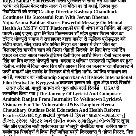
Rajya Sabha? Sources
यश भारती पुरस्कार से सम्मानित अभिषेक यादव
‘अभि’ को फ़िल्म मेकर धीरू यादव ने जन्मदिन पर दी बधाई, लिम्का बुक
रिकॉर्डधारी को सराहा
Casting Director Kashyap Chandhock
Continues His Successful Run With Jeevan Bheema
Yojna
Aruna Babbar Shares Powerful Message On Mental
Health At MSTV OTT Platform
डॉ एस वी अंचन द्वारा निर्मित, डॉ अतुल
पाटणे (आई ए एस) द्वारा लिखित फिल्मस्टार डॉ महेश कुमार फिल्म भोज का
ट्रेलर भोजपुरी समाज ने सराहा
एयर वाइस मार्शल से म्यूज़िक प्रोड्यूसर बने
संदीप रावत, नीलू रावत और अमित मिश्रा का ‘असर ये तेरा’ जीत रहा
दिल
एक्ट्रेस यास्मीन खान को फिल्म ‘देहाती डिस्को’ के लिए बेस्ट सपोर्टिंग
एक्टर का दादा साहब फाल्के इंडियन टेलीविज़न अवॉर्ड मिला।
देसी स्टार समर
सिंह का बिग ब्लास्ट भोजपुरी गाना ‘बदरवा ए धनिया’ एसएफसी म्यूजिक पर हुआ
रिलीज, बारिश में दिखा समर सिंह और आस्था सिंह का जलवा
भारत पॉडकास्ट में
फर्जी बाबाओं और पाखंड के खिलाफ बोले रोहित भार्गव- ज्योतिष समाधान का
मार्ग है, चमत्कार का नहीं
Sandip Soparrkar At Bishkek International
Film Festival In Kyrgyzstan
बख्तवार कृष्णन को ‘बुक ऑफ़ वर्ल्ड रिकॉर्ड
– लंदन’ और डॉ. माधुरी पानमंद को ‘बुक ऑफ़ वर्ल्ड रिकॉर्ड – USA’ से
सम्मानित किया गया।
The Journey Of Lyricist And Composer
Amitabh Ranjan From Journalist To Welknown Lyricist
A
Visionary For The Vulnerable: J&Ks Daughter Reena
Choudhary Outlines Bold Education And Health Reform
Fearless
લંડનમાં શૂટ થયેલી ગુજરાતી ફિલ્મ “લાયક નાલાયક”નું
ટીઝર, ટ્રેલર, પોસ્ટર અને સંગીત ભવ્ય સમારોહમાં લોન્ચ
सिंगर सुगम
सिंह और एक्ट्रेस माही श्रीवास्तव का भोजपुरी रोमांटिक गाना ‘करिया धागा’
वर्ल्डवाइड रिकॉर्ड्स ने किया रिलीज
निलायश्री क्रिएशन्स ने ‘होप्स मिस्टर, मिस