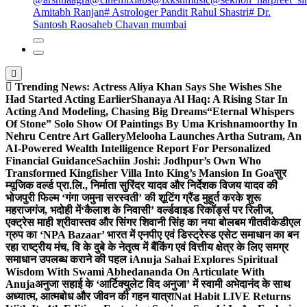
Amitabh Ranjan
# Astrologer Pandit Rahul Shastri
# Dr.
Santosh Raosaheb Chavan mumbai
Trending News:
Actress Aliya Khan Says She Wishes She
Had Started Acting Earlier
Shanaya Al Haq: A Rising Star In
Acting And Modeling, Chasing Big Dreams
“Eternal Whispers
Of Stone” Solo Show Of Paintings By Uma Krishnamoorthy In
Nehru Centre Art Gallery
Melooha Launches Artha Sutram, An
AI-Powered Wealth Intelligence Report For Personalized
Financial Guidance
Sachiin Joshi: Jodhpur’s Own Who
Transformed Kingfisher Villa Into King’s Mansion In Goa
सुर
म्यूजिक वर्ल्ड प्रा.लि., निर्माता सुरिंदर यादव और निर्देशक विजय यादव की
भोजपुरी फिल्म ‘गंगा जमुना सरस्वती’ की शूटिंग ग्रैंड मुहूर्त करके शुरू
महराजगंज, भदोही में
‘कैलाश के निवासी’ वर्ल्डवाइड रिकॉर्ड्स पर रिलीज,
एक्ट्रेस माही श्रीवास्तव और सिंगर शिवानी सिंह का नया बोलबम गीत
वीकेडीएल
ग्रुप का ‘NPA Bazaar’ भारत में एनपीए एवं डिस्ट्रेस्ड एसेट समाधान का बन
रहा राष्ट्रीय मंच, वि के दुबे के नेतृत्व में बैंकिंग एवं वित्तीय क्षेत्र के लिए समग्र
समाधान उपलब्ध कराने की पहल i
Anuja Sahai Explores Spiritual
Wisdom With Swami Abhedananda On Articulate With
Anuja
अनुजा सहाई के ‘आर्टिक्युलेट विद अनुजा’ में स्वामी अभेदानंद के साथ
अध्यात्म, आत्मबोध और जीवन की गहन यात्रा
Nat Habit LIVE Returns