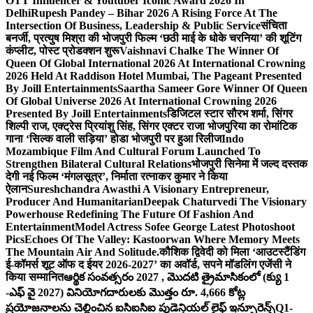
OTT Influencer & Youtuber Iconic Award 2026 In
Delhi
Rupesh Pandey – Bihar 2026 A Rising Force At The
Intersection Of Business, Leadership & Public Service
संचिता
बनर्जी, प्रत्युष मिश्रा की भोजपुरी फिल्म ‘छठी माई के धोके चरनिया’ की शूटिंग
कंप्लीट, पोस्ट प्रोडक्शन शुरू
Vaishnavi Chalke The Winner Of
Queen Of Global International 2026 At International Crowning
2026 Held At Raddison Hotel Mumbai, The Pageant Presented
By Joill Entertainments
Saartha Sameer Gore Winner Of Queen
Of Global Universe 2026 At International Crowning 2026
Presented By Joill Entertainments
डिजिटल स्टार सौरभ शर्मा, सिंगर
शिल्पी राज, एक्ट्रेस प्रियांशु सिंह, सिंगर एक्टर राजा भोजपुरिया का रोमांटिक
गाना ‘सिल्क वाली सड़िया’ होडा भोजपुरी पर हुआ रिलीज
Indo
Mozambique Film And Cultural Forum Launched To
Strengthen Bilateral Cultural Relations
भोजपुरी सिनेमा में जल्द दस्तक
देगी नई फिल्म ‘मंगलसूत्र’, निर्माता रत्नाकर कुमार ने किया
ऐलान
Sureshchandra Awasthi A Visionary Entrepreneur,
Producer And Humanitarian
Deepak Chaturvedi The Visionary
Powerhouse Redefining The Future Of Fashion And
Entertainment
Model Actress Sofee George Latest Photoshoot
Pics
Echoes Of The Valley: Kastoorwan Where Memory Meets
The Mountain Air And Solitude.
कौशिक द्विवेदी को मिला ‘आउटस्टैंडिंग
ई-कॉमर्स शूट ऑफ द ईयर 2026-2027’ का अवॉर्ड, सपने मॉडलिंग एजेंसी ने
किया सम्मानित
ఆర్థిక సంవత్సరం 2027 , మొదటి త్రైమాసికంలో (క్యు 1
-ఎఫ్ వై 2027) వినియోగదారులకు మొత్తం రూ. 4,666 కోట్ల
ప్రయోజనాలను చెల్లించిన ఐసిఐసిఐ ప్రుడెన్షియల్ లైఫ్ ఇన్సూరెన్స్
Q1-