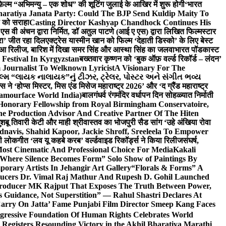
़िल्म “अभिमन्यु – एक शोध” की शूटिंग जुलाई के आखिर में शुरू होगी
‘भारत
haratiya Janata Party: Could The BJP Send Kuldip Maity To
ी को सराहा
Casting Director Kashyap Chandhock Continues His
 एस वी अंचन द्वारा निर्मित, डॉ अतुल पाटणे (आई ए एस) द्वारा लिखित फिल्मस्टार
ेरा’ जीत रहा दिल
एक्ट्रेस यास्मीन खान को फिल्म ‘देहाती डिस्को’ के लिए बेस्ट
 हुआ रिलीज, बारिश में दिखा समर सिंह और आस्था सिंह का जलवा
भारत पॉडकास्ट
 Festival In Kyrgyzstan
बख्तवार कृष्णन को ‘बुक ऑफ़ वर्ल्ड रिकॉर्ड – लंदन’
Journalist To Welknown Lyricist
A Visionary For The
લ્મ “લાયક નાલાયક”નું ટીઝર, ટ્રેલર, પોસ્ટર અને સંગીત ભવ્ય
स ने ‘होप्स मिस्टर, मिस एंड मिसेज महाराष्ट्र 2026’ और ‘द ग्रैंड महाराष्ट्र
lamourface World India)
बालगंधर्व रंगमंदिर वर्धापन दिन सोहळ्यात निर्माती
 Honorary Fellowship from Royal Birmingham Conservatoire,
e Production Advisor And Creative Partner Of The Hiten
शबू तिवारी केटी और माही श्रीवास्तव का भोजपुरी सैड सांग ‘उहे अंखिया रोवा
navis, Shahid Kapoor, Jackie Shroff, Sreeleela To Empower
ी लोकगीत ‘लव यू कहबे करब’ वर्ल्डवाइड रिकॉर्ड्स ने किया रिलीज
संघर्ष,
Most Cinematic And Professional Choice For Media
Kakali
Where Silence Becomes Form” Solo Show of Paintings By
orary Artists In Jehangir Art Gallery
“Florals & Forms” A
ucers Dr. Vimal Raj Mathur And Rupesh D. Gohil Launched
 Producer MK Rajput That Exposes The Truth Between Power,
s Guidance, Not Superstition” — Rahul Shastri Declares At
arry On Jatta’ Fame Punjabi Film Director Smeep Kang Faces
gressive Foundation Of Human Rights Celebrates World
Registers Resounding Victory in the Akhil Bharatiya Marathi