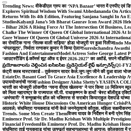
Trending News:
वीकेडीएल ग्रुप का ‘NPA Bazaar’ भारत में एनपीए एवं डिस्ट्र
Explores Spiritual Wisdom With Swami Abhedananda On Articu
Returns With Its 4th Edition, Featuring Sanjana Sanghi In An 
Studios
Kalyanji Jana’s 5th Bharat Gaurav Icon Award 2026 Held
– Bihar 2026 A Rising Force At The Intersection Of Business, Le
Chalke The Winner Of Queen Of Global International 2026 At I
Gore Winner Of Queen Of Global Universe 2026 At International
का रोमांटिक गाना ‘सिल्क वाली सड़िया’ होडा भोजपुरी पर हुआ रिलीज
Indo Moz
‘मंगलसूत्र’, निर्माता रत्नाकर कुमार ने किया ऐलान
Sureshchandra Awasthi 
Fashion And Entertainment
Model Actress Sofee George Latest P
‘आउटस्टैंडिंग ई-कॉमर्स शूट ऑफ द ईयर 2026-2027’ का अवॉर्ड, सपने मॉडलिंग 
ప్రయోజనాలను చెల్లించిన ఐసిఐసిఐ ప్రుడెన్షియల్ లైఫ్ ఇన్సూరెన్స్
Q1-FY2027
कंट्री क्लब मास्टरकार्ड – तुर्कस्तान सादर केले.
जुग-जुग जीने की दुआ वाला भोज
Estate
Dr. Basant Goel To Grace Asia Excellence & Leadership Aw
उपाययोजनांची गरज
Fashion Designer Aisha Shetty’s YASHNA COLL
भारती का भोजपुरी लोकगीत ‘गवना वीएस खेलवना’ ने पार किया 10 मिलियन व्य
को मिला महाराष्ट्र के राज्यपाल सी.पी. राधाकृष्णन के हाथों ‘बेस्ट बॉलीवुड एक्टि
‘अभंगवारी’ ने शन्मुखानंद हॉल को भक्तिरस से सराबोर किया
राहुल देशपांडे यांच्
Historic White House Discussions On American Hunger Crisis
PA
आठवले; संघमित्रा गायकवाड यांनी केले जननेतृत्वाचे कौतुक, महिला सक्षमीकरण
Trends. Some Men Create Them
विजय यादव के निर्देशन में बनी प्रेम सि
Eminence Prof. Sir Dr. Madhu Krishan With Multiple Prestigiou
Financial Freedom
His Eminence Prof. Dr. Madhu Krishan Hono
संघमित्रा ताई गायकवाड यांचा उत्स्फूर्त सहभाग
आस्था से आगाज: कोलकाता में राजन