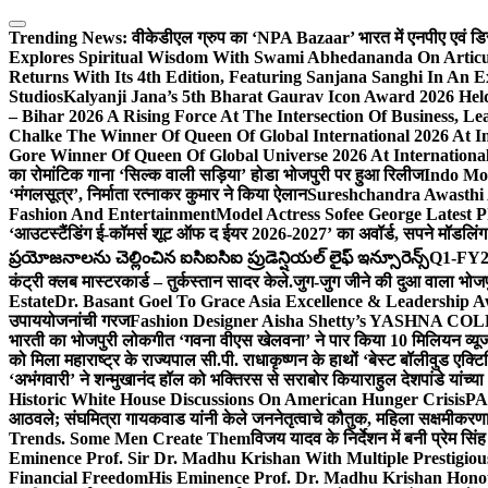
Skip
to
Trending News:
वीकेडीएल ग्रुप का ‘NPA Bazaar’ भारत में एनपीए एवं डिस्ट्र
content
Explores Spiritual Wisdom With Swami Abhedananda On Articu
Returns With Its 4th Edition, Featuring Sanjana Sanghi In An 
Studios
Kalyanji Jana’s 5th Bharat Gaurav Icon Award 2026 Held
– Bihar 2026 A Rising Force At The Intersection Of Business, Le
Chalke The Winner Of Queen Of Global International 2026 At I
Gore Winner Of Queen Of Global Universe 2026 At International
का रोमांटिक गाना ‘सिल्क वाली सड़िया’ होडा भोजपुरी पर हुआ रिलीज
Indo Moz
‘मंगलसूत्र’, निर्माता रत्नाकर कुमार ने किया ऐलान
Sureshchandra Awasthi 
Fashion And Entertainment
Model Actress Sofee George Latest P
‘आउटस्टैंडिंग ई-कॉमर्स शूट ऑफ द ईयर 2026-2027’ का अवॉर्ड, सपने मॉडलिंग 
ప్రయోజనాలను చెల్లించిన ఐసిఐసిఐ ప్రుడెన్షియల్ లైఫ్ ఇన్సూరెన్స్
Q1-FY2027
कंट्री क्लब मास्टरकार्ड – तुर्कस्तान सादर केले.
जुग-जुग जीने की दुआ वाला भोज
Estate
Dr. Basant Goel To Grace Asia Excellence & Leadership Aw
उपाययोजनांची गरज
Fashion Designer Aisha Shetty’s YASHNA COLL
भारती का भोजपुरी लोकगीत ‘गवना वीएस खेलवना’ ने पार किया 10 मिलियन व्य
को मिला महाराष्ट्र के राज्यपाल सी.पी. राधाकृष्णन के हाथों ‘बेस्ट बॉलीवुड एक्टि
‘अभंगवारी’ ने शन्मुखानंद हॉल को भक्तिरस से सराबोर किया
राहुल देशपांडे यांच्
Historic White House Discussions On American Hunger Crisis
PA
आठवले; संघमित्रा गायकवाड यांनी केले जननेतृत्वाचे कौतुक, महिला सक्षमीकरण
Trends. Some Men Create Them
विजय यादव के निर्देशन में बनी प्रेम सि
Eminence Prof. Sir Dr. Madhu Krishan With Multiple Prestigiou
Financial Freedom
His Eminence Prof. Dr. Madhu Krishan Hono