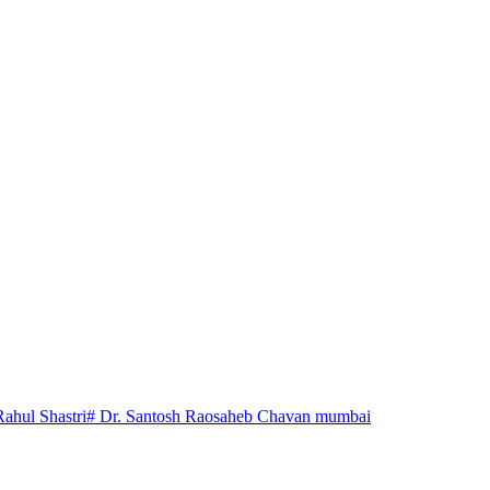
Rahul Shastri
# Dr. Santosh Raosaheb Chavan mumbai