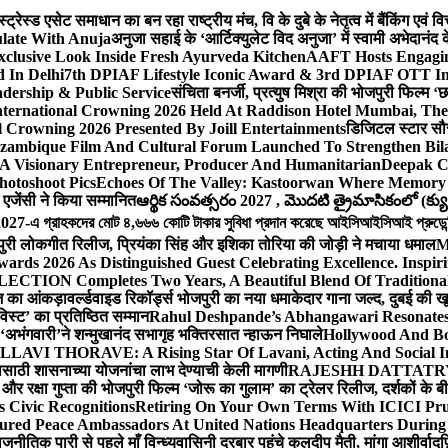
ेस्ड एसेट समाधान का बन रहा राष्ट्रीय मंच, वि के दुबे के नेतृत्व में बैंकिंग एवं 
late With Anuja
अनुजा सहाई के ‘आर्टिक्युलेट विद अनुजा’ में स्वामी अभेदान
Exclusive Look Inside Fresh Ayurveda Kitchen
AAFT Hosts Engagi
 In Delhi
7th DPIAF Lifestyle Iconic Award & 3rd DPIAF OTT Inf
adership & Public Service
संचिता बनर्जी, प्रत्युष मिश्रा की भोजपुरी फिल्म ‘
nternational Crowning 2026 Held At Raddison Hotel Mumbai, The 
 Crowning 2026 Presented By Joill Entertainments
डिजिटल स्टार सौरभ 
ambique Film And Cultural Forum Launched To Strengthen Bilat
A Visionary Entrepreneur, Producer And Humanitarian
Deepak C
hotoshoot Pics
Echoes Of The Valley: Kastoorwan Where Memory 
एजेंसी ने किया सम्मानित
ఆర్థిక సంవత్సరం 2027 , మొదటి త్రైమాసికంలో (క్యు
-এ গ্রাহকদের মোট ৪,৬৬৬ কোটি টাকার সুবিধা প্রদান করেছে আইসিআইসিআই প্রুডেন্সিয়া
पुरी लोकगीत रिलीज, प्रियंका सिंह और इशिका तोरिया की जोड़ी ने मचाया धमाल
M
ards 2026 As Distinguished Guest Celebrating Excellence. Inspir
ECTION Completes Two Years, A Beautiful Blend Of Traditiona
ूज का आंकड़ा
वर्ल्डवाइड रिकॉर्ड्स भोजपुरी का नया धमाकेदार गाना जल्द, दुबई की ख
विस्ट’ का प्रतिष्ठित सम्मान
Rahul Deshpande’s Abhangawari Resonate
या ‘अभंगवारी’ने शन्मुखानंद सभागृह भक्तिरसात न्हाऊन निघाले
Hollywood And Bo
LLAVI THORAVE: A Rising Star Of Lavani, Acting And Social I
ासाठी शासनाच्या योजनांचा लाभ देण्याची केली मागणी
RAJESHH DATTATRYA B
ंह और रक्षा गुप्ता की भोजपुरी फिल्म ‘जोरू का गुलाम’ का ट्रेलर रिलीज, दर्शकों के
s Civic Recognitions
Retiring On Your Own Terms With ICICI Pru 
ured Peace Ambassadors At United Nations Headquarters During
ीतिक पारी से पहले माँ विन्ध्यवासिनी दरबार पहुंचे कुलदीप मैती, मांगा आशीर्वाद
फ