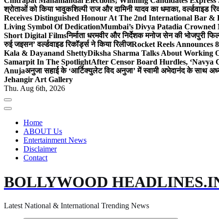
Chitrapat Mahamandal Elections; Winning Candidates Express 
श्रोताओं को किया भावुक
शिल्पी राज और दामिनी यादव का धमाका, वर्ल्डवाइड रिकॉ
Receives Distinguished Honour At The 2nd International Bar
Living Symbol Of Dedication
Mumbai’s Divya Patadia Crowned 
Short Digital Films
निर्माता धरमवीर और निर्देशक मनोज सेन की भोजपुरी फिल्म
रुई जइसन’ वर्ल्डवाइड रिकॉर्ड्स ने किया रिलीज
Rocket Reels Announces 8
Kala & Dayanand Shetty
Diksha Sharma Talks About Working On
Samarpit In The Spotlight
After Censor Board Hurdles, ‘Navya C
Anuja
अनुजा सहाई के ‘आर्टिक्युलेट विद अनुजा’ में स्वामी अभेदानंद के साथ 
Jehangir Art Gallery
Thu. Aug 6th, 2026
Home
ABOUT Us
Entertainment News
Disclaimer
Contact
BOLLYWOOD HEADLINES.I
Latest National & International Trending News