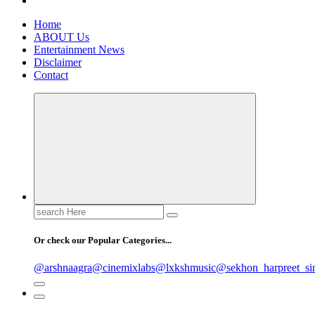
Home
ABOUT Us
Entertainment News
Disclaimer
Contact
Search
for:
Or check our Popular Categories...
@arshnaagra
@cinemixlabs
@lxkshmusic
@sekhon_harpreet_si