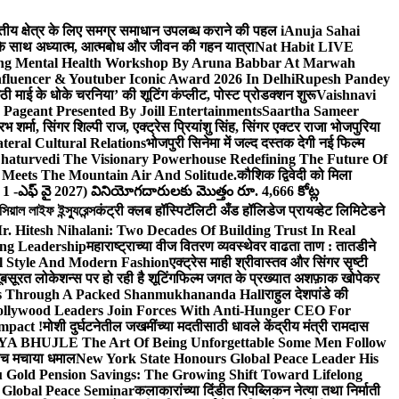
वित्तीय क्षेत्र के लिए समग्र समाधान उपलब्ध कराने की पहल i
Anuja Sahai
ंद के साथ अध्यात्म, आत्मबोध और जीवन की गहन यात्रा
Nat Habit LIVE
ng Mental Health Workshop By Aruna Babbar At Marwah
luencer & Youtuber Iconic Award 2026 In Delhi
Rupesh Pandey
छठी माई के धोके चरनिया’ की शूटिंग कंप्लीट, पोस्ट प्रोडक्शन शुरू
Vaishnavi
Pageant Presented By Joill Entertainments
Saartha Sameer
शर्मा, सिंगर शिल्पी राज, एक्ट्रेस प्रियांशु सिंह, सिंगर एक्टर राजा भोजपुरिया
eral Cultural Relations
भोजपुरी सिनेमा में जल्द दस्तक देगी नई फिल्म
haturvedi The Visionary Powerhouse Redefining The Future Of
Meets The Mountain Air And Solitude.
कौशिक द्विवेदी को मिला
 1 -ఎఫ్ వై 2027) వినియోగదారులకు మొత్తం రూ. 4,666 కోట్ల
ল লাইফ ইন্স্যুরেন্স
कंट्री क्लब हॉस्पिटॅलिटी अँड हॉलिडेज प्रायव्हेट लिमिटेडने
r. Hitesh Nihalani: Two Decades Of Building Trust In Real
ing Leadership
महाराष्ट्राच्या वीज वितरण व्यवस्थेवर वाढता ताण : तातडीने
l Style And Modern Fashion
एक्ट्रेस माही श्रीवास्तव और सिंगर सृष्टी
ूबसूरत लोकेशन्स पर हो रही है शूटिंग
फिल्म जगत के प्रख्यात अशफ़ाक खोपेकर
s Through A Packed Shanmukhananda Hall
राहुल देशपांडे की
llywood Leaders Join Forces With Anti-Hunger CEO For
mpact !
मोशी दुर्घटनेतील जखमींच्या मदतीसाठी धावले केंद्रीय मंत्री रामदास
HUJLE The Art Of Being Unforgettable Some Men Follow
 बीच मचाया धमाल
New York State Honours Global Peace Leader His
Gold Pension Savings: The Growing Shift Toward Lifelong
 Global Peace Seminar
कलाकारांच्या दिंडीत रिपब्लिकन नेत्या तथा निर्माती