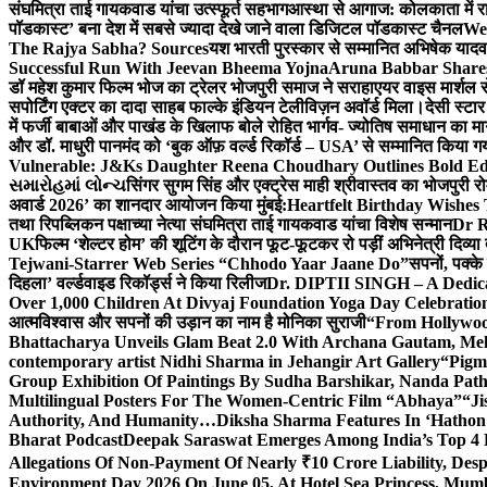
संघमित्रा ताई गायकवाड यांचा उत्स्फूर्त सहभाग
आस्था से आगाज: कोलकाता में राजन
पॉडकास्ट’ बना देश में सबसे ज्यादा देखे जाने वाला डिजिटल पॉडकास्ट चैनल
We
The Rajya Sabha? Sources
यश भारती पुरस्कार से सम्मानित अभिषेक यादव 
Successful Run With Jeevan Bheema Yojna
Aruna Babbar Share
डॉ महेश कुमार फिल्म भोज का ट्रेलर भोजपुरी समाज ने सराहा
एयर वाइस मार्शल स
सपोर्टिंग एक्टर का दादा साहब फाल्के इंडियन टेलीविज़न अवॉर्ड मिला।
देसी स्टा
में फर्जी बाबाओं और पाखंड के खिलाफ बोले रोहित भार्गव- ज्योतिष समाधान का मार्
और डॉ. माधुरी पानमंद को ‘बुक ऑफ़ वर्ल्ड रिकॉर्ड – USA’ से सम्मानित किया 
Vulnerable: J&Ks Daughter Reena Choudhary Outlines Bold Ed
સમારોહમાં લોન્ચ
सिंगर सुगम सिंह और एक्ट्रेस माही श्रीवास्तव का भोजपुरी रो
अवार्ड 2026’ का शानदार आयोजन किया मुंबई:
Heartfelt Birthday Wishes
तथा रिपब्लिकन पक्षाच्या नेत्या संघमित्रा ताई गायकवाड यांचा विशेष सन्मान
Dr R
UK
फिल्म ‘शेल्टर होम’ की शूटिंग के दौरान फूट-फूटकर रो पड़ीं अभिनेत्री दिव्या
Tejwani-Starrer Web Series “Chhodo Yaar Jaane Do”
सपनों, पक्के
दिहला’ वर्ल्डवाइड रिकॉर्ड्स ने किया रिलीज
Dr. DIPTII SINGH – A Dedicate
Over 1,000 Children At Divyaj Foundation Yoga Day Celebrati
आत्मविश्वास और सपनों की उड़ान का नाम है मोनिका सुराजी
“From Hollywood
Bhattacharya Unveils Glam Beat 2.0 With Archana Gautam, M
contemporary artist Nidhi Sharma in Jehangir Art Gallery
“Pigm
Group Exhibition Of Paintings By Sudha Barshikar, Nanda Patha
Multilingual Posters For The Women-Centric Film “Abhaya”
“Ji
Authority, And Humanity…
Diksha Sharma Features In ‘Hathon
Bharat Podcast
Deepak Saraswat Emerges Among India’s Top 4 P
Allegations Of Non-Payment Of Nearly ₹10 Crore Liability, De
Environment Day 2026 On June 05, At Hotel Sea Princess,