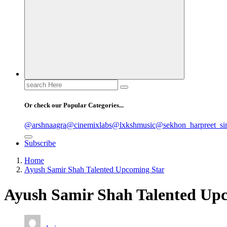
Search
for:
Or check our Popular Categories...
@arshnaagra
@cinemixlabs
@lxkshmusic
@sekhon_harpreet_si
Subscribe
Home
Ayush Samir Shah Talented Upcoming Star
Ayush Samir Shah Talented Up