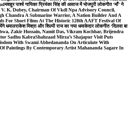
wad
मशहूर पार्श्व गायिका प्रियंका सिंह की आवाज में भोजपुरी लोकगीत ‘माँ’ ने
V. K. Dubey, Chairman Of Vkdl Npa Advisory Council,
gh Chandra A Submarine Warrior, A Nation Builder And A
s For Short Films At The Historic 128th AAFT Festival Of
ेंगे धमाल
राकेश मिश्रा और शिल्पी राज का नया धमाकेदार लोकगीत ‘दिलवा बा
hwa, Zakir Hussain, Namit Das, Vikram Kochhar, Brijendra
ctor Sadhu Kabra
Shahzaad Mirza’s Shajapur Visit Puts
 Wisdom With Swami Abhedananda On Articulate With
 Of Paintings By Contemporary Artist Mahananda Sagare In