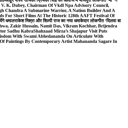
wad
मशहूर पार्श्व गायिका प्रियंका सिंह की आवाज में भोजपुरी लोकगीत ‘माँ’ ने
V. K. Dubey, Chairman Of Vkdl Npa Advisory Council,
gh Chandra A Submarine Warrior, A Nation Builder And A
s For Short Films At The Historic 128th AAFT Festival Of
ेंगे धमाल
राकेश मिश्रा और शिल्पी राज का नया धमाकेदार लोकगीत ‘दिलवा बा
hwa, Zakir Hussain, Namit Das, Vikram Kochhar, Brijendra
ctor Sadhu Kabra
Shahzaad Mirza’s Shajapur Visit Puts
 Wisdom With Swami Abhedananda On Articulate With
 Of Paintings By Contemporary Artist Mahananda Sagare In