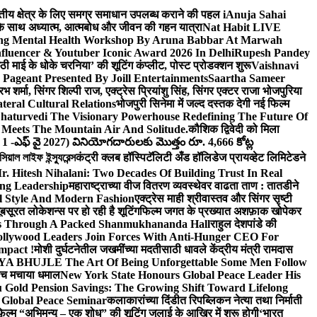
वित्तीय क्षेत्र के लिए समग्र समाधान उपलब्ध कराने की पहल i
Anuja Sahai
ंद के साथ अध्यात्म, आत्मबोध और जीवन की गहन यात्रा
Nat Habit LIVE
ng Mental Health Workshop By Aruna Babbar At Marwah
luencer & Youtuber Iconic Award 2026 In Delhi
Rupesh Pandey
छठी माई के धोके चरनिया’ की शूटिंग कंप्लीट, पोस्ट प्रोडक्शन शुरू
Vaishnavi
Pageant Presented By Joill Entertainments
Saartha Sameer
शर्मा, सिंगर शिल्पी राज, एक्ट्रेस प्रियांशु सिंह, सिंगर एक्टर राजा भोजपुरिया
eral Cultural Relations
भोजपुरी सिनेमा में जल्द दस्तक देगी नई फिल्म
haturvedi The Visionary Powerhouse Redefining The Future Of
Meets The Mountain Air And Solitude.
कौशिक द्विवेदी को मिला
 1 -ఎఫ్ వై 2027) వినియోగదారులకు మొత్తం రూ. 4,666 కోట్ల
ল লাইফ ইন্স্যুরেন্স
कंट्री क्लब हॉस्पिटॅलिटी अँड हॉलिडेज प्रायव्हेट लिमिटेडने
r. Hitesh Nihalani: Two Decades Of Building Trust In Real
ing Leadership
महाराष्ट्राच्या वीज वितरण व्यवस्थेवर वाढता ताण : तातडीने
l Style And Modern Fashion
एक्ट्रेस माही श्रीवास्तव और सिंगर सृष्टी
ूबसूरत लोकेशन्स पर हो रही है शूटिंग
फिल्म जगत के प्रख्यात अशफ़ाक खोपेकर
s Through A Packed Shanmukhananda Hall
राहुल देशपांडे की
llywood Leaders Join Forces With Anti-Hunger CEO For
mpact !
मोशी दुर्घटनेतील जखमींच्या मदतीसाठी धावले केंद्रीय मंत्री रामदास
HUJLE The Art Of Being Unforgettable Some Men Follow
 बीच मचाया धमाल
New York State Honours Global Peace Leader His
Gold Pension Savings: The Growing Shift Toward Lifelong
 Global Peace Seminar
कलाकारांच्या दिंडीत रिपब्लिकन नेत्या तथा निर्माती
़िल्म “अभिमन्यु – एक शोध” की शूटिंग जुलाई के आखिर में शुरू होगी
‘भारत