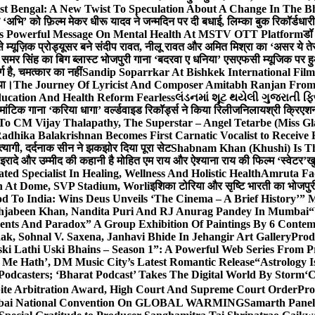
st Bengal: A New Twist To Speculation About A Change In The B
‘अभि’ को फ़िल्म मेकर धीरू यादव ने जन्मदिन पर दी बधाई, लिम्का बुक रिकॉर्डधार
s Powerful Message On Mental Health At MSTV OTT Platform
डॉ
े म्यूज़िक प्रोड्यूसर बने संदीप रावत, नीलू रावत और अमित मिश्रा का ‘असर ये त
र समर सिंह का बिग ब्लास्ट भोजपुरी गाना ‘बदरवा ए धनिया’ एसएफसी म्यूजिक पर
ग है, चमत्कार का नहीं
Sandip Soparrkar At Bishkek International Film
गया।
The Journey Of Lyricist And Composer Amitabh Ranjan From 
ucation And Health Reform Fearless
લંડનમાં શૂટ થયેલી ગુજરાતી ફિ
मांटिक गाना ‘करिया धागा’ वर्ल्डवाइड रिकॉर्ड्स ने किया रिलीज
निलायश्री क्रिएशन्
 To CM Vijay Thalapathy, The Superstar – Angel Tetarbe (Miss G
adhika Balakrishnan Becomes First Carnatic Vocalist to Receive
 त्यागी, दर्दनाक सीन ने झकझोर दिया पूरा सेट
Shabnam Khan (Khushi) Is Th
 इरादे और उम्मीद की कहानी है मोहित एम राय और ऐश्याना राय की फिल्म ‘स्वेटर’
खु
d Specialist In Healing, Wellness And Holistic Health
Amruta Fad
on At Dome, SVP Stadium, Worli
इशिका टोरिया और सृष्टि भारती का भोजपुर
 To India: Wins Deus Unveils ‘The Cinema – A Brief History’” 
ehjabeen Khan, Nandita Puri And RJ Anurag Pandey In Mumbai
“
ents And Paradox” A Group Exhibition Of Paintings By 6 Contemp
k, Sohnal V. Saxena, Janhavi Bhide In Jehangir Art Gallery
Prod
ski Lathi Uski Bhains – Season 1”: A Powerful Web Series From
 Me Hath’, DM Music City’s Latest Romantic Release
“Astrology I
odcasters; ‘Bharat Podcast’ Takes The Digital World By Storm
‘C
spite Arbitration Award, High Court And Supreme Court Order
Pro
 Mumbai National Convention On GLOBAL WARMING
Samarth Panel 