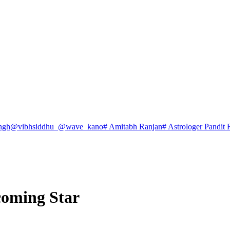
ngh
@vibhsiddhu_
@wave_kano
# Amitabh Ranjan
# Astrologer Pandit 
coming Star