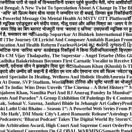
ीतिक पारी से पहले माँ विन्ध्यवासिनी दरबार पहुंचे कुलदीप मैती, मांगा आशीर्वाद
फ
st Bengal: A New Twist To Speculation About A Change In The B
‘अभि’ को फ़िल्म मेकर धीरू यादव ने जन्मदिन पर दी बधाई, लिम्का बुक रिकॉर्डधार
s Powerful Message On Mental Health At MSTV OTT Platform
डॉ
े म्यूज़िक प्रोड्यूसर बने संदीप रावत, नीलू रावत और अमित मिश्रा का ‘असर ये त
र समर सिंह का बिग ब्लास्ट भोजपुरी गाना ‘बदरवा ए धनिया’ एसएफसी म्यूजिक पर
ग है, चमत्कार का नहीं
Sandip Soparrkar At Bishkek International Film
गया।
The Journey Of Lyricist And Composer Amitabh Ranjan From 
ucation And Health Reform Fearless
લંડનમાં શૂટ થયેલી ગુજરાતી ફિ
मांटिक गाना ‘करिया धागा’ वर्ल्डवाइड रिकॉर्ड्स ने किया रिलीज
निलायश्री क्रिएशन्
 To CM Vijay Thalapathy, The Superstar – Angel Tetarbe (Miss G
adhika Balakrishnan Becomes First Carnatic Vocalist to Receive
 त्यागी, दर्दनाक सीन ने झकझोर दिया पूरा सेट
Shabnam Khan (Khushi) Is Th
 इरादे और उम्मीद की कहानी है मोहित एम राय और ऐश्याना राय की फिल्म ‘स्वेटर’
खु
d Specialist In Healing, Wellness And Holistic Health
Amruta Fad
on At Dome, SVP Stadium, Worli
इशिका टोरिया और सृष्टि भारती का भोजपुर
 To India: Wins Deus Unveils ‘The Cinema – A Brief History’” 
ehjabeen Khan, Nandita Puri And RJ Anurag Pandey In Mumbai
“
ents And Paradox” A Group Exhibition Of Paintings By 6 Contemp
k, Sohnal V. Saxena, Janhavi Bhide In Jehangir Art Gallery
Prod
ski Lathi Uski Bhains – Season 1”: A Powerful Web Series From
 Me Hath’, DM Music City’s Latest Romantic Release
“Astrology I
odcasters; ‘Bharat Podcast’ Takes The Digital World By Storm
‘C
spite Arbitration Award, High Court And Supreme Court Order
Pro
 Mumbai National Convention On GLOBAL WARMING
Samarth Panel 