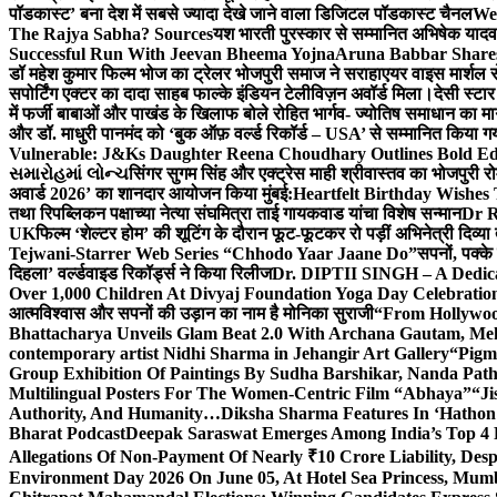
पॉडकास्ट’ बना देश में सबसे ज्यादा देखे जाने वाला डिजिटल पॉडकास्ट चैनल
We
The Rajya Sabha? Sources
यश भारती पुरस्कार से सम्मानित अभिषेक यादव 
Successful Run With Jeevan Bheema Yojna
Aruna Babbar Share
डॉ महेश कुमार फिल्म भोज का ट्रेलर भोजपुरी समाज ने सराहा
एयर वाइस मार्शल स
सपोर्टिंग एक्टर का दादा साहब फाल्के इंडियन टेलीविज़न अवॉर्ड मिला।
देसी स्टा
में फर्जी बाबाओं और पाखंड के खिलाफ बोले रोहित भार्गव- ज्योतिष समाधान का मार्
और डॉ. माधुरी पानमंद को ‘बुक ऑफ़ वर्ल्ड रिकॉर्ड – USA’ से सम्मानित किया 
Vulnerable: J&Ks Daughter Reena Choudhary Outlines Bold Ed
સમારોહમાં લોન્ચ
सिंगर सुगम सिंह और एक्ट्रेस माही श्रीवास्तव का भोजपुरी रो
अवार्ड 2026’ का शानदार आयोजन किया मुंबई:
Heartfelt Birthday Wishes
तथा रिपब्लिकन पक्षाच्या नेत्या संघमित्रा ताई गायकवाड यांचा विशेष सन्मान
Dr R
UK
फिल्म ‘शेल्टर होम’ की शूटिंग के दौरान फूट-फूटकर रो पड़ीं अभिनेत्री दिव्या
Tejwani-Starrer Web Series “Chhodo Yaar Jaane Do”
सपनों, पक्के
दिहला’ वर्ल्डवाइड रिकॉर्ड्स ने किया रिलीज
Dr. DIPTII SINGH – A Dedicate
Over 1,000 Children At Divyaj Foundation Yoga Day Celebrati
आत्मविश्वास और सपनों की उड़ान का नाम है मोनिका सुराजी
“From Hollywood
Bhattacharya Unveils Glam Beat 2.0 With Archana Gautam, M
contemporary artist Nidhi Sharma in Jehangir Art Gallery
“Pigm
Group Exhibition Of Paintings By Sudha Barshikar, Nanda Patha
Multilingual Posters For The Women-Centric Film “Abhaya”
“Ji
Authority, And Humanity…
Diksha Sharma Features In ‘Hathon
Bharat Podcast
Deepak Saraswat Emerges Among India’s Top 4 P
Allegations Of Non-Payment Of Nearly ₹10 Crore Liability, De
Environment Day 2026 On June 05, At Hotel Sea Princess,