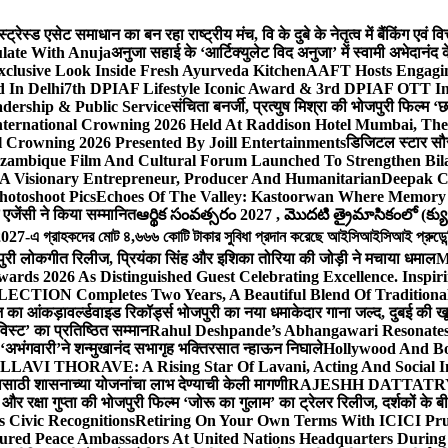
ेस्ड एसेट समाधान का बन रहा राष्ट्रीय मंच, वि के दुबे के नेतृत्व में बैंकिंग एवं 
late With Anuja
अनुजा सहाई के ‘आर्टिक्युलेट विद अनुजा’ में स्वामी अभेदान
Exclusive Look Inside Fresh Ayurveda Kitchen
AAFT Hosts Engagi
 In Delhi
7th DPIAF Lifestyle Iconic Award & 3rd DPIAF OTT Inf
adership & Public Service
संचिता बनर्जी, प्रत्युष मिश्रा की भोजपुरी फिल्म ‘
nternational Crowning 2026 Held At Raddison Hotel Mumbai, The 
 Crowning 2026 Presented By Joill Entertainments
डिजिटल स्टार सौरभ 
ambique Film And Cultural Forum Launched To Strengthen Bilat
A Visionary Entrepreneur, Producer And Humanitarian
Deepak C
hotoshoot Pics
Echoes Of The Valley: Kastoorwan Where Memory 
एजेंसी ने किया सम्मानित
ఆర్థిక సంవత్సరం 2027 , మొదటి త్రైమాసికంలో (క్యు
-এ গ্রাহকদের মোট ৪,৬৬৬ কোটি টাকার সুবিধা প্রদান করেছে আইসিআইসিআই প্রুডেন্সিয়া
पुरी लोकगीत रिलीज, प्रियंका सिंह और इशिका तोरिया की जोड़ी ने मचाया धमाल
M
ards 2026 As Distinguished Guest Celebrating Excellence. Inspir
ECTION Completes Two Years, A Beautiful Blend Of Traditiona
ूज का आंकड़ा
वर्ल्डवाइड रिकॉर्ड्स भोजपुरी का नया धमाकेदार गाना जल्द, दुबई की ख
विस्ट’ का प्रतिष्ठित सम्मान
Rahul Deshpande’s Abhangawari Resonate
या ‘अभंगवारी’ने शन्मुखानंद सभागृह भक्तिरसात न्हाऊन निघाले
Hollywood And Bo
LLAVI THORAVE: A Rising Star Of Lavani, Acting And Social I
ासाठी शासनाच्या योजनांचा लाभ देण्याची केली मागणी
RAJESHH DATTATRYA B
ंह और रक्षा गुप्ता की भोजपुरी फिल्म ‘जोरू का गुलाम’ का ट्रेलर रिलीज, दर्शकों के
s Civic Recognitions
Retiring On Your Own Terms With ICICI Pru 
ured Peace Ambassadors At United Nations Headquarters During