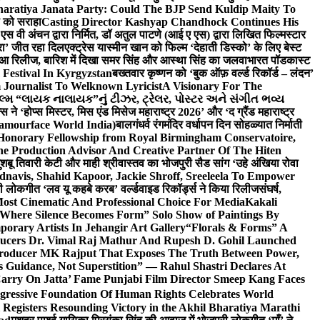
haratiya Janata Party: Could The BJP Send Kuldip Maity To
ी को सराहा
Casting Director Kashyap Chandhock Continues His
 एस वी अंचन द्वारा निर्मित, डॉ अतुल पाटणे (आई ए एस) द्वारा लिखित फिल्मस्टार
ेरा’ जीत रहा दिल
एक्ट्रेस यास्मीन खान को फिल्म ‘देहाती डिस्को’ के लिए बेस्ट
 हुआ रिलीज, बारिश में दिखा समर सिंह और आस्था सिंह का जलवा
भारत पॉडकास्ट
 Festival In Kyrgyzstan
बख्तवार कृष्णन को ‘बुक ऑफ़ वर्ल्ड रिकॉर्ड – लंदन’
Journalist To Welknown Lyricist
A Visionary For The
લ્મ “લાયક નાલાયક”નું ટીઝર, ટ્રેલર, પોસ્ટર અને સંગીત ભવ્ય
स ने ‘होप्स मिस्टर, मिस एंड मिसेज महाराष्ट्र 2026’ और ‘द ग्रैंड महाराष्ट्र
lamourface World India)
बालगंधर्व रंगमंदिर वर्धापन दिन सोहळ्यात निर्माती
 Honorary Fellowship from Royal Birmingham Conservatoire,
e Production Advisor And Creative Partner Of The Hiten
शबू तिवारी केटी और माही श्रीवास्तव का भोजपुरी सैड सांग ‘उहे अंखिया रोवा
navis, Shahid Kapoor, Jackie Shroff, Sreeleela To Empower
ी लोकगीत ‘लव यू कहबे करब’ वर्ल्डवाइड रिकॉर्ड्स ने किया रिलीज
संघर्ष,
Most Cinematic And Professional Choice For Media
Kakali
Where Silence Becomes Form” Solo Show of Paintings By
orary Artists In Jehangir Art Gallery
“Florals & Forms” A
ucers Dr. Vimal Raj Mathur And Rupesh D. Gohil Launched
 Producer MK Rajput That Exposes The Truth Between Power,
s Guidance, Not Superstition” — Rahul Shastri Declares At
arry On Jatta’ Fame Punjabi Film Director Smeep Kang Faces
gressive Foundation Of Human Rights Celebrates World
Registers Resounding Victory in the Akhil Bharatiya Marathi