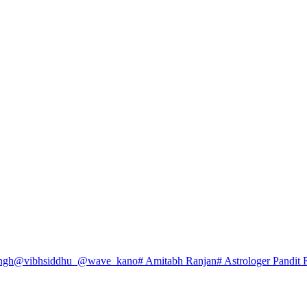
ngh
@vibhsiddhu_
@wave_kano
# Amitabh Ranjan
# Astrologer Pandit 