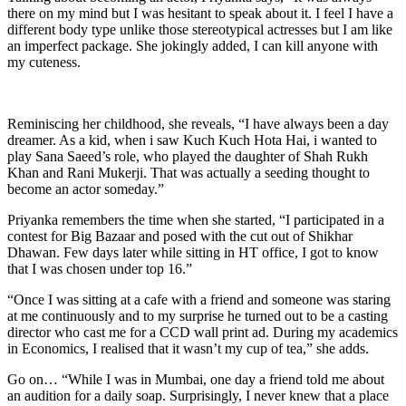
there on my mind but I was hesitant to speak about it. I feel I have a
different body type unlike those stereotypical actresses but I am like
an imperfect package. She jokingly added, I can kill anyone with
my cuteness.
Reminiscing her childhood, she reveals, “I have always been a day
dreamer. As a kid, when i saw Kuch Kuch Hota Hai, i wanted to
play Sana Saeed’s role, who played the daughter of Shah Rukh
Khan and Rani Mukerji. That was actually a seeding thought to
become an actor someday.”
Priyanka remembers the time when she started, “I participated in a
contest for Big Bazaar and posed with the cut out of Shikhar
Dhawan. Few days later while sitting in HT office, I got to know
that I was chosen under top 16.”
“Once I was sitting at a cafe with a friend and someone was staring
at me continuously and to my surprise he turned out to be a casting
director who cast me for a CCD wall print ad. During my academics
in Economics, I realised that it wasn’t my cup of tea,” she adds.
Go on… “While I was in Mumbai, one day a friend told me about
an audition for a daily soap. Surprisingly, I never knew that a place