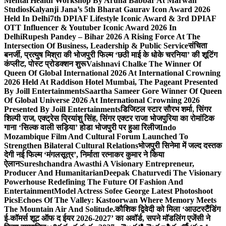
Mental Health Workshop By Aruna Babbar At Marwah
Studios
Kalyanji Jana’s 5th Bharat Gaurav Icon Award 2026
Held In Delhi
7th DPIAF Lifestyle Iconic Award & 3rd DPIAF
OTT Influencer & Youtuber Iconic Award 2026 In
Delhi
Rupesh Pandey – Bihar 2026 A Rising Force At The
Intersection Of Business, Leadership & Public Service
संचिता
बनर्जी, प्रत्युष मिश्रा की भोजपुरी फिल्म ‘छठी माई के धोके चरनिया’ की शूटिंग
कंप्लीट, पोस्ट प्रोडक्शन शुरू
Vaishnavi Chalke The Winner Of
Queen Of Global International 2026 At International Crowning
2026 Held At Raddison Hotel Mumbai, The Pageant Presented
By Joill Entertainments
Saartha Sameer Gore Winner Of Queen
Of Global Universe 2026 At International Crowning 2026
Presented By Joill Entertainments
डिजिटल स्टार सौरभ शर्मा, सिंगर
शिल्पी राज, एक्ट्रेस प्रियांशु सिंह, सिंगर एक्टर राजा भोजपुरिया का रोमांटिक
गाना ‘सिल्क वाली सड़िया’ होडा भोजपुरी पर हुआ रिलीज
Indo
Mozambique Film And Cultural Forum Launched To
Strengthen Bilateral Cultural Relations
भोजपुरी सिनेमा में जल्द दस्तक
देगी नई फिल्म ‘मंगलसूत्र’, निर्माता रत्नाकर कुमार ने किया
ऐलान
Sureshchandra Awasthi A Visionary Entrepreneur,
Producer And Humanitarian
Deepak Chaturvedi The Visionary
Powerhouse Redefining The Future Of Fashion And
Entertainment
Model Actress Sofee George Latest Photoshoot
Pics
Echoes Of The Valley: Kastoorwan Where Memory Meets
The Mountain Air And Solitude.
कौशिक द्विवेदी को मिला ‘आउटस्टैंडिंग
ई-कॉमर्स शूट ऑफ द ईयर 2026-2027’ का अवॉर्ड, सपने मॉडलिंग एजेंसी ने