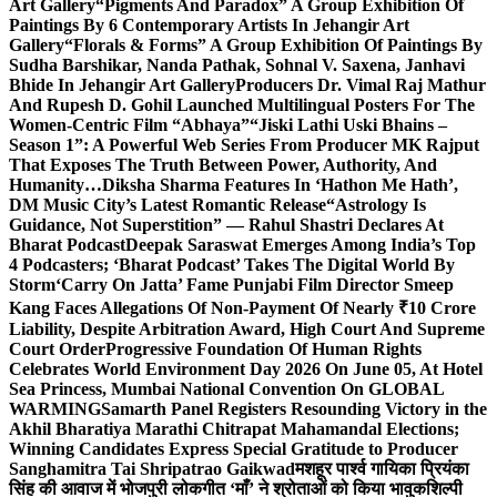
Art Gallery
“Pigments And Paradox” A Group Exhibition Of
Paintings By 6 Contemporary Artists In Jehangir Art
Gallery
“Florals & Forms” A Group Exhibition Of Paintings By
Sudha Barshikar, Nanda Pathak, Sohnal V. Saxena, Janhavi
Bhide In Jehangir Art Gallery
Producers Dr. Vimal Raj Mathur
And Rupesh D. Gohil Launched Multilingual Posters For The
Women-Centric Film “Abhaya”
“Jiski Lathi Uski Bhains –
Season 1”: A Powerful Web Series From Producer MK Rajput
That Exposes The Truth Between Power, Authority, And
Humanity…
Diksha Sharma Features In ‘Hathon Me Hath’,
DM Music City’s Latest Romantic Release
“Astrology Is
Guidance, Not Superstition” — Rahul Shastri Declares At
Bharat Podcast
Deepak Saraswat Emerges Among India’s Top
4 Podcasters; ‘Bharat Podcast’ Takes The Digital World By
Storm
‘Carry On Jatta’ Fame Punjabi Film Director Smeep
Kang Faces Allegations Of Non-Payment Of Nearly ₹10 Crore
Liability, Despite Arbitration Award, High Court And Supreme
Court Order
Progressive Foundation Of Human Rights
Celebrates World Environment Day 2026 On June 05, At Hotel
Sea Princess, Mumbai National Convention On GLOBAL
WARMING
Samarth Panel Registers Resounding Victory in the
Akhil Bharatiya Marathi Chitrapat Mahamandal Elections;
Winning Candidates Express Special Gratitude to Producer
Sanghamitra Tai Shripatrao Gaikwad
मशहूर पार्श्व गायिका प्रियंका
सिंह की आवाज में भोजपुरी लोकगीत ‘माँ’ ने श्रोताओं को किया भावुक
शिल्पी