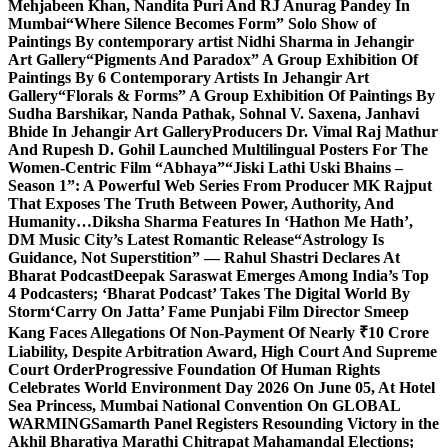
Mehjabeen Khan, Nandita Puri And RJ Anurag Pandey In
Mumbai
“Where Silence Becomes Form” Solo Show of
Paintings By contemporary artist Nidhi Sharma in Jehangir
Art Gallery
“Pigments And Paradox” A Group Exhibition Of
Paintings By 6 Contemporary Artists In Jehangir Art
Gallery
“Florals & Forms” A Group Exhibition Of Paintings By
Sudha Barshikar, Nanda Pathak, Sohnal V. Saxena, Janhavi
Bhide In Jehangir Art Gallery
Producers Dr. Vimal Raj Mathur
And Rupesh D. Gohil Launched Multilingual Posters For The
Women-Centric Film “Abhaya”
“Jiski Lathi Uski Bhains –
Season 1”: A Powerful Web Series From Producer MK Rajput
That Exposes The Truth Between Power, Authority, And
Humanity…
Diksha Sharma Features In ‘Hathon Me Hath’,
DM Music City’s Latest Romantic Release
“Astrology Is
Guidance, Not Superstition” — Rahul Shastri Declares At
Bharat Podcast
Deepak Saraswat Emerges Among India’s Top
4 Podcasters; ‘Bharat Podcast’ Takes The Digital World By
Storm
‘Carry On Jatta’ Fame Punjabi Film Director Smeep
Kang Faces Allegations Of Non-Payment Of Nearly ₹10 Crore
Liability, Despite Arbitration Award, High Court And Supreme
Court Order
Progressive Foundation Of Human Rights
Celebrates World Environment Day 2026 On June 05, At Hotel
Sea Princess, Mumbai National Convention On GLOBAL
WARMING
Samarth Panel Registers Resounding Victory in the
Akhil Bharatiya Marathi Chitrapat Mahamandal Elections;