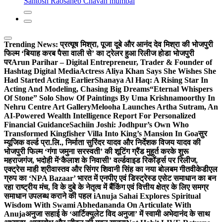
Santosh Raosaheb Chavan mumbai
Trending News:
प्रत्यूष मिश्रा, पूजा दूबे और आनंद देव मिश्रा की भोजपुरी
फिल्म ‘बियाह करब पैसा वाली से’ का ट्रेलर हुआ रिलीज होडा भोजपुरी
पर
Arun Parihar – Digital Entrepreneur, Trader & Founder of
Hashtag Digital Media
Actress Aliya Khan Says She Wishes She
Had Started Acting Earlier
Shanaya Al Haq: A Rising Star In
Acting And Modeling, Chasing Big Dreams
“Eternal Whispers
Of Stone” Solo Show Of Paintings By Uma Krishnamoorthy In
Nehru Centre Art Gallery
Melooha Launches Artha Sutram, An
AI-Powered Wealth Intelligence Report For Personalized
Financial Guidance
Sachiin Joshi: Jodhpur’s Own Who
Transformed Kingfisher Villa Into King’s Mansion In Goa
सुर
म्यूजिक वर्ल्ड प्रा.लि., निर्माता सुरिंदर यादव और निर्देशक विजय यादव की
भोजपुरी फिल्म ‘गंगा जमुना सरस्वती’ की शूटिंग ग्रैंड मुहूर्त करके शुरू
महराजगंज, भदोही में
‘कैलाश के निवासी’ वर्ल्डवाइड रिकॉर्ड्स पर रिलीज,
एक्ट्रेस माही श्रीवास्तव और सिंगर शिवानी सिंह का नया बोलबम गीत
वीकेडीएल
ग्रुप का ‘NPA Bazaar’ भारत में एनपीए एवं डिस्ट्रेस्ड एसेट समाधान का बन
रहा राष्ट्रीय मंच, वि के दुबे के नेतृत्व में बैंकिंग एवं वित्तीय क्षेत्र के लिए समग्र
समाधान उपलब्ध कराने की पहल i
Anuja Sahai Explores Spiritual
Wisdom With Swami Abhedananda On Articulate With
Anuja
अनुजा सहाई के ‘आर्टिक्युलेट विद अनुजा’ में स्वामी अभेदानंद के साथ