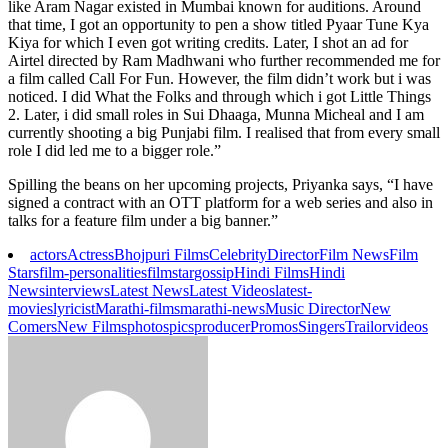
like Aram Nagar existed in Mumbai known for auditions. Around
that time, I got an opportunity to pen a show titled Pyaar Tune Kya
Kiya for which I even got writing credits. Later, I shot an ad for
Airtel directed by Ram Madhwani who further recommended me for
a film called Call For Fun. However, the film didn’t work but i was
noticed. I did What the Folks and through which i got Little Things
2. Later, i did small roles in Sui Dhaaga, Munna Micheal and I am
currently shooting a big Punjabi film. I realised that from every small
role I did led me to a bigger role.”
Spilling the beans on her upcoming projects, Priyanka says, “I have
signed a contract with an OTT platform for a web series and also in
talks for a feature film under a big banner.”
actors
Actress
Bhojpuri Films
Celebrity
Director
Film News
Film
Stars
film-personalities
filmstar
gossip
Hindi Films
Hindi
News
interviews
Latest News
Latest Videos
latest-
movies
lyricist
Marathi-films
marathi-news
Music Director
New
Comers
New Films
photos
pics
producer
Promos
Singers
Trailor
videos