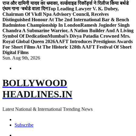
राज और दामिनी यादव का धमाका, वर्ल्डवाइड रिकॉर्ड्स ने रिलीज किया बर्थडे
एंथम गाना ‘बर्थडे वाला दिन
Top Leading Lawyer V. K. Dubey,
Chairman Of Vkdl Npa Advisory Council, Receives
Distinguished Honour At The 2nd International Bar & Bench
Badminton Championship In London
Ramesh Joginder Singh
Chandra A Submarine Warrior, A Nation Builder And A Living
Symbol Of Dedication
Mumbai’s Divya Patadia Crowned Mrs.
Royal Global Queen 2026
AAFT Introduces Prestigious Awards
For Short Films At The Historic 128th AAFT Festival Of Short
Digital Films
Sun. Aug 9th, 2026
BOLLYWOOD
HEADLINES.IN
Latest National & International Trending News
Subscribe