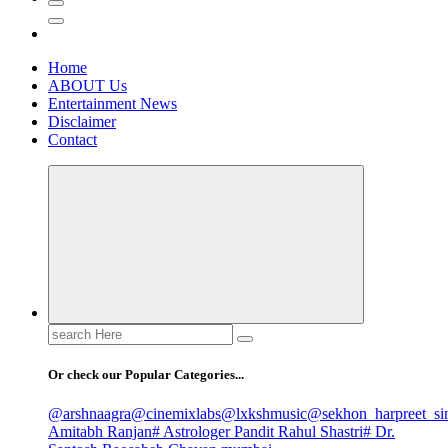
Home
ABOUT Us
Entertainment News
Disclaimer
Contact
Search
for:
Or check our Popular Categories...
@arshnaagra
@cinemixlabs
@lxkshmusic
@sekhon_harpreet_si
Amitabh Ranjan
# Astrologer Pandit Rahul Shastri
# Dr.