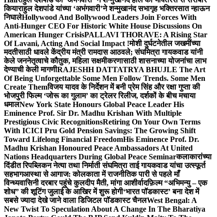
किया
राहुल देशपांडे यांच्या ‘अभंगवारी’ने शन्मुखानंद सभागृह भक्तिरसात न्हाऊन
निघाले
Hollywood And Bollywood Leaders Join Forces With
Anti-Hunger CEO For Historic White House Discussions On
American Hunger Crisis
PALLAVI THORAVE: A Rising Star
Of Lavani, Acting And Social Impact !
मोशी दुर्घटनेतील जखमींच्या
मदतीसाठी धावले केंद्रीय मंत्री रामदास आठवले; संघमित्रा गायकवाड यांनी
केले जननेतृत्वाचे कौतुक, महिला सक्षमीकरणासाठी शासनाच्या योजनांचा लाभ
देण्याची केली मागणी
RAJESHH DATTATRYA BHUJLE The Art
Of Being Unforgettable Some Men Follow Trends. Some Men
Create Them
विजय यादव के निर्देशन में बनी प्रेम सिंह और रक्षा गुप्ता की
भोजपुरी फिल्म ‘जोरू का गुलाम’ का ट्रेलर रिलीज, दर्शकों के बीच मचाया
धमाल
New York State Honours Global Peace Leader His
Eminence Prof. Sir Dr. Madhu Krishan With Multiple
Prestigious Civic Recognitions
Retiring On Your Own Terms
With ICICI Pru Gold Pension Savings: The Growing Shift
Toward Lifelong Financial Freedom
His Eminence Prof. Dr.
Madhu Krishan Honoured Peace Ambassadors At United
Nations Headquarters During Global Peace Seminar
कलाकारांच्या
दिंडीत रिपब्लिकन नेत्या तथा निर्माती संघमित्रा ताई गायकवाड यांचा उत्स्फूर्त
सहभाग
आस्था से आगाज: कोलकाता में राजनीतिक पारी से पहले माँ
विन्ध्यवासिनी दरबार पहुंचे कुलदीप मैती, मांगा आशीर्वाद
फ़िल्म “अभिमन्यु – एक
शोध” की शूटिंग जुलाई के आखिर में शुरू होगी
‘भारत पॉडकास्ट’ बना देश में
सबसे ज्यादा देखे जाने वाला डिजिटल पॉडकास्ट चैनल
West Bengal: A
New Twist To Speculation About A Change In The Bharatiya