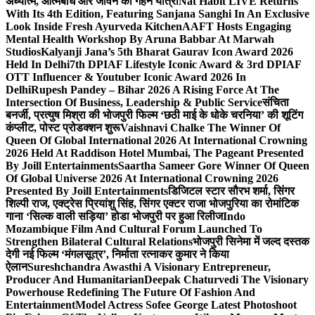
अध्यात्म, आत्मबोध और जीवन की गहन यात्रा
Nat Habit LIVE Returns
With Its 4th Edition, Featuring Sanjana Sanghi In An Exclusive
Look Inside Fresh Ayurveda Kitchen
AAFT Hosts Engaging
Mental Health Workshop By Aruna Babbar At Marwah
Studios
Kalyanji Jana’s 5th Bharat Gaurav Icon Award 2026
Held In Delhi
7th DPIAF Lifestyle Iconic Award & 3rd DPIAF
OTT Influencer & Youtuber Iconic Award 2026 In
Delhi
Rupesh Pandey – Bihar 2026 A Rising Force At The
Intersection Of Business, Leadership & Public Service
संचिता
बनर्जी, प्रत्युष मिश्रा की भोजपुरी फिल्म ‘छठी माई के धोके चरनिया’ की शूटिंग
कंप्लीट, पोस्ट प्रोडक्शन शुरू
Vaishnavi Chalke The Winner Of
Queen Of Global International 2026 At International Crowning
2026 Held At Raddison Hotel Mumbai, The Pageant Presented
By Joill Entertainments
Saartha Sameer Gore Winner Of Queen
Of Global Universe 2026 At International Crowning 2026
Presented By Joill Entertainments
डिजिटल स्टार सौरभ शर्मा, सिंगर
शिल्पी राज, एक्ट्रेस प्रियांशु सिंह, सिंगर एक्टर राजा भोजपुरिया का रोमांटिक
गाना ‘सिल्क वाली सड़िया’ होडा भोजपुरी पर हुआ रिलीज
Indo
Mozambique Film And Cultural Forum Launched To
Strengthen Bilateral Cultural Relations
भोजपुरी सिनेमा में जल्द दस्तक
देगी नई फिल्म ‘मंगलसूत्र’, निर्माता रत्नाकर कुमार ने किया
ऐलान
Sureshchandra Awasthi A Visionary Entrepreneur,
Producer And Humanitarian
Deepak Chaturvedi The Visionary
Powerhouse Redefining The Future Of Fashion And
Entertainment
Model Actress Sofee George Latest Photoshoot