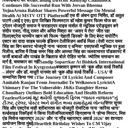
रिकॉर्डधारी को सराहा
Casting Director Kashyap Chandhock
Continues His Successful Run With Jeevan Bheema
Yojna
Aruna Babbar Shares Powerful Message On Mental
Health At MSTV OTT Platform
डॉ एस वी अंचन द्वारा निर्मित, डॉ अतुल
पाटणे (आई ए एस) द्वारा लिखित फिल्मस्टार डॉ महेश कुमार फिल्म भोज का
ट्रेलर भोजपुरी समाज ने सराहा
एयर वाइस मार्शल से म्यूज़िक प्रोड्यूसर बने
संदीप रावत, नीलू रावत और अमित मिश्रा का ‘असर ये तेरा’ जीत रहा
दिल
एक्ट्रेस यास्मीन खान को फिल्म ‘देहाती डिस्को’ के लिए बेस्ट सपोर्टिंग
एक्टर का दादा साहब फाल्के इंडियन टेलीविज़न अवॉर्ड मिला।
देसी स्टार समर
सिंह का बिग ब्लास्ट भोजपुरी गाना ‘बदरवा ए धनिया’ एसएफसी म्यूजिक पर हुआ
रिलीज, बारिश में दिखा समर सिंह और आस्था सिंह का जलवा
भारत पॉडकास्ट में
फर्जी बाबाओं और पाखंड के खिलाफ बोले रोहित भार्गव- ज्योतिष समाधान का
मार्ग है, चमत्कार का नहीं
Sandip Soparrkar At Bishkek International
Film Festival In Kyrgyzstan
बख्तवार कृष्णन को ‘बुक ऑफ़ वर्ल्ड रिकॉर्ड
– लंदन’ और डॉ. माधुरी पानमंद को ‘बुक ऑफ़ वर्ल्ड रिकॉर्ड – USA’ से
सम्मानित किया गया।
The Journey Of Lyricist And Composer
Amitabh Ranjan From Journalist To Welknown Lyricist
A
Visionary For The Vulnerable: J&Ks Daughter Reena
Choudhary Outlines Bold Education And Health Reform
Fearless
લંડનમાં શૂટ થયેલી ગુજરાતી ફિલ્મ “લાયક નાલાયક”નું
ટીઝર, ટ્રેલર, પોસ્ટર અને સંગીત ભવ્ય સમારોહમાં લોન્ચ
सिंगर सुगम
सिंह और एक्ट्रेस माही श्रीवास्तव का भोजपुरी रोमांटिक गाना ‘करिया धागा’
वर्ल्डवाइड रिकॉर्ड्स ने किया रिलीज
निलायश्री क्रिएशन्स ने ‘होप्स मिस्टर, मिस
एंड मिसेज महाराष्ट्र 2026’ और ‘द ग्रैंड महाराष्ट्र अवार्ड 2026’ का शानदार
आयोजन किया मुंबई:
Heartfelt Birthday Wishes To CM Vijay