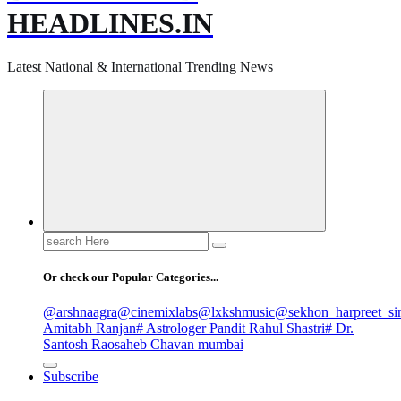
HEADLINES.IN
Latest National & International Trending News
Search
for:
Or check our Popular Categories...
@arshnaagra
@cinemixlabs
@lxkshmusic
@sekhon_harpreet_si
Amitabh Ranjan
# Astrologer Pandit Rahul Shastri
# Dr.
Santosh Raosaheb Chavan mumbai
Subscribe