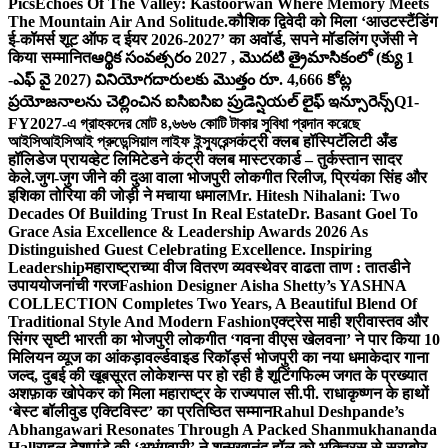
Pics
Echoes Of The Valley: Kastoorwan Where Memory Meets
The Mountain Air And Solitude.
कौशिक द्विवेदी को मिला ‘आउटस्टैंडिंग
ई-कॉमर्स शूट ऑफ द ईयर 2026-2027’ का अवॉर्ड, सपने मॉडलिंग एजेंसी ने
किया सम्मानित
ఆర్థిక సంవత్సరం 2027 , మొదటి త్రైమాసికంలో (క్యు 1
-ఎఫ్ వై 2027) వినియోగదారులకు మొత్తం రూ. 4,666 కోట్ల
ప్రయోజనాలను చెల్లించిన ఐసిఐసిఐ ప్రుడెన్షియల్ లైఫ్ ఇన్సూరెన్స్
Q1-
FY2027-এ গ্রাহকদের মোট ৪,৬৬৬ কোটি টাকার সুবিধা প্রদান করেছে
আইসিআইসিআই প্রুডেন্সিয়াল লাইফ ইন্স্যুরেন্স
कंट्री क्लब हॉस्पिटॅलिटी अँड
हॉलिडेज प्रायव्हेट लिमिटेडने कंट्री क्लब मास्टरकार्ड – तुर्कस्तान सादर
केले.
जुग-जुग जीने की दुआ वाला भोजपुरी लोकगीत रिलीज, प्रियंका सिंह और
इशिका तोरिया की जोड़ी ने मचाया धमाल
Mr. Hitesh Nihalani: Two
Decades Of Building Trust In Real Estate
Dr. Basant Goel To
Grace Asia Excellence & Leadership Awards 2026 As
Distinguished Guest Celebrating Excellence. Inspiring
Leadership
महाराष्ट्राच्या वीज वितरण व्यवस्थेवर वाढता ताण : तातडीने
उपाययोजनांची गरज
Fashion Designer Aisha Shetty’s YASHNA
COLLECTION Completes Two Years, A Beautiful Blend Of
Traditional Style And Modern Fashion
एक्ट्रेस माही श्रीवास्तव और
सिंगर सृष्टी भारती का भोजपुरी लोकगीत ‘गवना वीएस खेलवना’ ने पार किया 10
मिलियन व्यूज का आंकड़ा
वर्ल्डवाइड रिकॉर्ड्स भोजपुरी का नया धमाकेदार गाना
जल्द, दुबई की खूबसूरत लोकेशन्स पर हो रही है शूटिंग
फिल्म जगत के प्रख्यात
अशफ़ाक खोपेकर को मिला महाराष्ट्र के राज्यपाल सी.पी. राधाकृष्णन के हाथों
‘बेस्ट बॉलीवुड एक्टिविस्ट’ का प्रतिष्ठित सम्मान
Rahul Deshpande’s
Abhangawari Resonates Through A Packed Shanmukhananda
Hall
राहुल देशपांडे की ‘अभंगवारी’ ने शन्मुखानंद हॉल को भक्तिरस से सराबोर