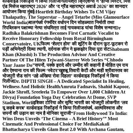
वर्ल्डवाइड रिकॉर्ड्स ने किया रिलीज
निलायश्री क्रिएशन्स ने ‘होप्स मिस्टर, मिस
एंड मिसेज महाराष्ट्र 2026’ और ‘द ग्रैंड महाराष्ट्र अवार्ड 2026’ का शानदार
आयोजन किया मुंबई:
Heartfelt Birthday Wishes To CM Vijay
Thalapathy, The Superstar – Angel Tetarbe (Miss Glamourface
World India)
बालगंधर्व रंगमंदिर वर्धापन दिन सोहळ्यात निर्माती तथा
रिपब्लिकन पक्षाच्या नेत्या संघमित्रा ताई गायकवाड यांचा विशेष सन्मान
Dr
Radhika Balakrishnan Becomes First Carnatic Vocalist to
Receive Honorary Fellowship from Royal Birmingham
Conservatoire, UK
फिल्म ‘शेल्टर होम’ की शूटिंग के दौरान फूट-फूटकर रो
पड़ीं अभिनेत्री दिव्या त्यागी, दर्दनाक सीन ने झकझोर दिया पूरा सेट
Shabnam
Khan (Khushi) Is The Production Advisor And Creative
Partner Of The Hiten Tejwani-Starrer Web Series “Chhodo
Yaar Jaane Do”
सपनों, पक्के इरादे और उम्मीद की कहानी है मोहित एम राय
और ऐश्याना राय की फिल्म ‘स्वेटर’
खुशबू तिवारी केटी और माही श्रीवास्तव का
भोजपुरी सैड सांग ‘उहे अंखिया रोवा दिहला’ वर्ल्डवाइड रिकॉर्ड्स ने किया
रिलीज
Dr. DIPTII SINGH – A Dedicated Specialist In Healing,
Wellness And Holistic Health
Amruta Fadnavis, Shahid Kapoor,
Jackie Shroff, Sreeleela To Empower Over 1,000 Children At
Divyaj Foundation Yoga Day Celebration At Dome, SVP
Stadium, Worli
इशिका टोरिया और सृष्टि भारती का भोजपुरी लोकगीत ‘लव
यू कहबे करब’ वर्ल्डवाइड रिकॉर्ड्स ने किया रिलीज
संघर्ष, आत्मविश्वास और
सपनों की उड़ान का नाम है मोनिका सुराजी
“From Hollywood To India:
Wins Deus Unveils ‘The Cinema – A Brief History’” Most
Cinematic And Professional Choice For Media
Kakali
Bhattacharya Unveils Glam Beat 2.0 With Archana Gautam,