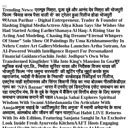
Skip
to
Trending News:
प्रत्यूष मिश्रा, पूजा दूबे और आनंद देव मिश्रा की भोजपुरी
content
फिल्म ‘बियाह करब पैसा वाली से’ का ट्रेलर हुआ रिलीज होडा भोजपुरी
पर
Arun Parihar – Digital Entrepreneur, Trader & Founder of
Hashtag Digital Media
Actress Aliya Khan Says She Wishes She
Had Started Acting Earlier
Shanaya Al Haq: A Rising Star In
Acting And Modeling, Chasing Big Dreams
“Eternal Whispers
Of Stone” Solo Show Of Paintings By Uma Krishnamoorthy In
Nehru Centre Art Gallery
Melooha Launches Artha Sutram, An
AI-Powered Wealth Intelligence Report For Personalized
Financial Guidance
Sachiin Joshi: Jodhpur’s Own Who
Transformed Kingfisher Villa Into King’s Mansion In Goa
सुर
म्यूजिक वर्ल्ड प्रा.लि., निर्माता सुरिंदर यादव और निर्देशक विजय यादव की
भोजपुरी फिल्म ‘गंगा जमुना सरस्वती’ की शूटिंग ग्रैंड मुहूर्त करके शुरू
महराजगंज, भदोही में
‘कैलाश के निवासी’ वर्ल्डवाइड रिकॉर्ड्स पर रिलीज,
एक्ट्रेस माही श्रीवास्तव और सिंगर शिवानी सिंह का नया बोलबम गीत
वीकेडीएल
ग्रुप का ‘NPA Bazaar’ भारत में एनपीए एवं डिस्ट्रेस्ड एसेट समाधान का बन
रहा राष्ट्रीय मंच, वि के दुबे के नेतृत्व में बैंकिंग एवं वित्तीय क्षेत्र के लिए समग्र
समाधान उपलब्ध कराने की पहल i
Anuja Sahai Explores Spiritual
Wisdom With Swami Abhedananda On Articulate With
Anuja
अनुजा सहाई के ‘आर्टिक्युलेट विद अनुजा’ में स्वामी अभेदानंद के साथ
अध्यात्म, आत्मबोध और जीवन की गहन यात्रा
Nat Habit LIVE Returns
With Its 4th Edition, Featuring Sanjana Sanghi In An Exclusive
Look Inside Fresh Ayurveda Kitchen
AAFT Hosts Engaging