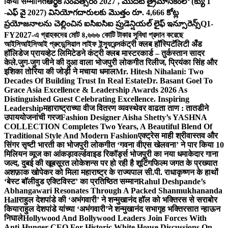
किया सम्मानित
ఆర్థిక సంవత్సరం 2027 , మొదటి త్రైమాసికంలో (క్యు 1
-ఎఫ్ వై 2027) వినియోగదారులకు మొత్తం రూ. 4,666 కోట్ల
ప్రయోజనాలను చెల్లించిన ఐసిఐసిఐ ప్రుడెన్షియల్ లైఫ్ ఇన్సూరెన్స్
Q1-
FY2027-এ গ্রাহকদের মোট ৪,৬৬৬ কোটি টাকার সুবিধা প্রদান করেছে
আইসিআইসিআই প্রুডেন্সিয়াল লাইফ ইন্স্যুরেন্স
कंट्री क्लब हॉस्पिटॅलिटी अँड
हॉलिडेज प्रायव्हेट लिमिटेडने कंट्री क्लब मास्टरकार्ड – तुर्कस्तान सादर
केले.
जुग-जुग जीने की दुआ वाला भोजपुरी लोकगीत रिलीज, प्रियंका सिंह और
इशिका तोरिया की जोड़ी ने मचाया धमाल
Mr. Hitesh Nihalani: Two
Decades Of Building Trust In Real Estate
Dr. Basant Goel To
Grace Asia Excellence & Leadership Awards 2026 As
Distinguished Guest Celebrating Excellence. Inspiring
Leadership
महाराष्ट्राच्या वीज वितरण व्यवस्थेवर वाढता ताण : तातडीने
उपाययोजनांची गरज
Fashion Designer Aisha Shetty’s YASHNA
COLLECTION Completes Two Years, A Beautiful Blend Of
Traditional Style And Modern Fashion
एक्ट्रेस माही श्रीवास्तव और
सिंगर सृष्टी भारती का भोजपुरी लोकगीत ‘गवना वीएस खेलवना’ ने पार किया 10
मिलियन व्यूज का आंकड़ा
वर्ल्डवाइड रिकॉर्ड्स भोजपुरी का नया धमाकेदार गाना
जल्द, दुबई की खूबसूरत लोकेशन्स पर हो रही है शूटिंग
फिल्म जगत के प्रख्यात
अशफ़ाक खोपेकर को मिला महाराष्ट्र के राज्यपाल सी.पी. राधाकृष्णन के हाथों
‘बेस्ट बॉलीवुड एक्टिविस्ट’ का प्रतिष्ठित सम्मान
Rahul Deshpande’s
Abhangawari Resonates Through A Packed Shanmukhananda
Hall
राहुल देशपांडे की ‘अभंगवारी’ ने शन्मुखानंद हॉल को भक्तिरस से सराबोर
किया
राहुल देशपांडे यांच्या ‘अभंगवारी’ने शन्मुखानंद सभागृह भक्तिरसात न्हाऊन
निघाले
Hollywood And Bollywood Leaders Join Forces With
Anti-Hunger CEO For Historic White House Discussions On