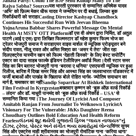
Janata Party: Could The BJP Send Kuldip Maity To The
Rajya Sabha? Sources
यश भारती पुरस्कार से सम्मानित अभिषेक यादव
‘अभि’ को फ़िल्म मेकर धीरू यादव ने जन्मदिन पर दी बधाई, लिम्का बुक
रिकॉर्डधारी को सराहा
Casting Director Kashyap Chandhock
Continues His Successful Run With Jeevan Bheema
Yojna
Aruna Babbar Shares Powerful Message On Mental
Health At MSTV OTT Platform
डॉ एस वी अंचन द्वारा निर्मित, डॉ अतुल
पाटणे (आई ए एस) द्वारा लिखित फिल्मस्टार डॉ महेश कुमार फिल्म भोज का
ट्रेलर भोजपुरी समाज ने सराहा
एयर वाइस मार्शल से म्यूज़िक प्रोड्यूसर बने
संदीप रावत, नीलू रावत और अमित मिश्रा का ‘असर ये तेरा’ जीत रहा
दिल
एक्ट्रेस यास्मीन खान को फिल्म ‘देहाती डिस्को’ के लिए बेस्ट सपोर्टिंग
एक्टर का दादा साहब फाल्के इंडियन टेलीविज़न अवॉर्ड मिला।
देसी स्टार समर
सिंह का बिग ब्लास्ट भोजपुरी गाना ‘बदरवा ए धनिया’ एसएफसी म्यूजिक पर हुआ
रिलीज, बारिश में दिखा समर सिंह और आस्था सिंह का जलवा
भारत पॉडकास्ट में
फर्जी बाबाओं और पाखंड के खिलाफ बोले रोहित भार्गव- ज्योतिष समाधान का
मार्ग है, चमत्कार का नहीं
Sandip Soparrkar At Bishkek International
Film Festival In Kyrgyzstan
बख्तवार कृष्णन को ‘बुक ऑफ़ वर्ल्ड रिकॉर्ड
– लंदन’ और डॉ. माधुरी पानमंद को ‘बुक ऑफ़ वर्ल्ड रिकॉर्ड – USA’ से
सम्मानित किया गया।
The Journey Of Lyricist And Composer
Amitabh Ranjan From Journalist To Welknown Lyricist
A
Visionary For The Vulnerable: J&Ks Daughter Reena
Choudhary Outlines Bold Education And Health Reform
Fearless
લંડનમાં શૂટ થયેલી ગુજરાતી ફિલ્મ “લાયક નાલાયક”નું
ટીઝર, ટ્રેલર, પોસ્ટર અને સંગીત ભવ્ય સમારોહમાં લોન્ચ
सिंगर सुगम
सिंह और एक्ट्रेस माही श्रीवास्तव का भोजपुरी रोमांटिक गाना ‘करिया धागा’