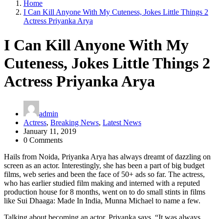
Home
I Can Kill Anyone With My Cuteness, Jokes Little Things 2
Actress Priyanka Arya
I Can Kill Anyone With My
Cuteness, Jokes Little Things 2
Actress Priyanka Arya
admin
Actress
,
Breaking News
,
Latest News
January 11, 2019
0 Comments
Hails from Noida, Priyanka Arya has always dreamt of dazzling on
screen as an actor. Interestingly, she has been a part of big budget
films, web series and been the face of 50+ ads so far. The actress,
who has earlier studied film making and interned with a reputed
production house for 8 months, went on to do small stints in films
like Sui Dhaaga: Made In India, Munna Michael to name a few.
Talking about becoming an actor, Priyanka says, “It was always