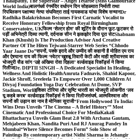
Thalapathy, The Superstar – Angel Tetarbe (Miss Glamourface
World India)
बालगंधर्व रंगमंदिर वर्धापन दिन सोहळ्यात निर्माती तथा
रिपब्लिकन पक्षाच्या नेत्या संघमित्रा ताई गायकवाड यांचा विशेष सन्मान
Dr
Radhika Balakrishnan Becomes First Carnatic Vocalist to
Receive Honorary Fellowship from Royal Birmingham
Conservatoire, UK
फिल्म ‘शेल्टर होम’ की शूटिंग के दौरान फूट-फूटकर रो
पड़ीं अभिनेत्री दिव्या त्यागी, दर्दनाक सीन ने झकझोर दिया पूरा सेट
Shabnam
Khan (Khushi) Is The Production Advisor And Creative
Partner Of The Hiten Tejwani-Starrer Web Series “Chhodo
Yaar Jaane Do”
सपनों, पक्के इरादे और उम्मीद की कहानी है मोहित एम राय
और ऐश्याना राय की फिल्म ‘स्वेटर’
खुशबू तिवारी केटी और माही श्रीवास्तव का
भोजपुरी सैड सांग ‘उहे अंखिया रोवा दिहला’ वर्ल्डवाइड रिकॉर्ड्स ने किया
रिलीज
Dr. DIPTII SINGH – A Dedicated Specialist In Healing,
Wellness And Holistic Health
Amruta Fadnavis, Shahid Kapoor,
Jackie Shroff, Sreeleela To Empower Over 1,000 Children At
Divyaj Foundation Yoga Day Celebration At Dome, SVP
Stadium, Worli
इशिका टोरिया और सृष्टि भारती का भोजपुरी लोकगीत ‘लव
यू कहबे करब’ वर्ल्डवाइड रिकॉर्ड्स ने किया रिलीज
संघर्ष, आत्मविश्वास और
सपनों की उड़ान का नाम है मोनिका सुराजी
“From Hollywood To India:
Wins Deus Unveils ‘The Cinema – A Brief History’” Most
Cinematic And Professional Choice For Media
Kakali
Bhattacharya Unveils Glam Beat 2.0 With Archana Gautam,
Mehjabeen Khan, Nandita Puri And RJ Anurag Pandey In
Mumbai
“Where Silence Becomes Form” Solo Show of
Paintings By contemporary artist Nidhi Sharma in Jehangir