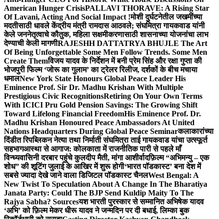
American Hunger Crisis
PALLAVI THORAVE: A Rising Star
Of Lavani, Acting And Social Impact !
मोशी दुर्घटनेतील जखमींच्या
मदतीसाठी धावले केंद्रीय मंत्री रामदास आठवले; संघमित्रा गायकवाड यांनी
केले जननेतृत्वाचे कौतुक, महिला सक्षमीकरणासाठी शासनाच्या योजनांचा लाभ
देण्याची केली मागणी
RAJESHH DATTATRYA BHUJLE The Art
Of Being Unforgettable Some Men Follow Trends. Some Men
Create Them
विजय यादव के निर्देशन में बनी प्रेम सिंह और रक्षा गुप्ता की
भोजपुरी फिल्म ‘जोरू का गुलाम’ का ट्रेलर रिलीज, दर्शकों के बीच मचाया
धमाल
New York State Honours Global Peace Leader His
Eminence Prof. Sir Dr. Madhu Krishan With Multiple
Prestigious Civic Recognitions
Retiring On Your Own Terms
With ICICI Pru Gold Pension Savings: The Growing Shift
Toward Lifelong Financial Freedom
His Eminence Prof. Dr.
Madhu Krishan Honoured Peace Ambassadors At United
Nations Headquarters During Global Peace Seminar
कलाकारांच्या
दिंडीत रिपब्लिकन नेत्या तथा निर्माती संघमित्रा ताई गायकवाड यांचा उत्स्फूर्त
सहभाग
आस्था से आगाज: कोलकाता में राजनीतिक पारी से पहले माँ
विन्ध्यवासिनी दरबार पहुंचे कुलदीप मैती, मांगा आशीर्वाद
फ़िल्म “अभिमन्यु – एक
शोध” की शूटिंग जुलाई के आखिर में शुरू होगी
‘भारत पॉडकास्ट’ बना देश में
सबसे ज्यादा देखे जाने वाला डिजिटल पॉडकास्ट चैनल
West Bengal: A
New Twist To Speculation About A Change In The Bharatiya
Janata Party: Could The BJP Send Kuldip Maity To The
Rajya Sabha? Sources
यश भारती पुरस्कार से सम्मानित अभिषेक यादव
‘अभि’ को फ़िल्म मेकर धीरू यादव ने जन्मदिन पर दी बधाई, लिम्का बुक