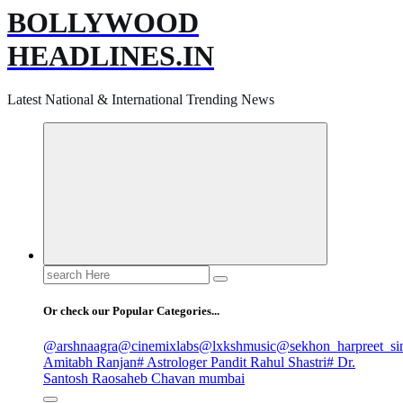
BOLLYWOOD
HEADLINES.IN
Latest National & International Trending News
Search
for:
Or check our Popular Categories...
@arshnaagra
@cinemixlabs
@lxkshmusic
@sekhon_harpreet_si
Amitabh Ranjan
# Astrologer Pandit Rahul Shastri
# Dr.
Santosh Raosaheb Chavan mumbai