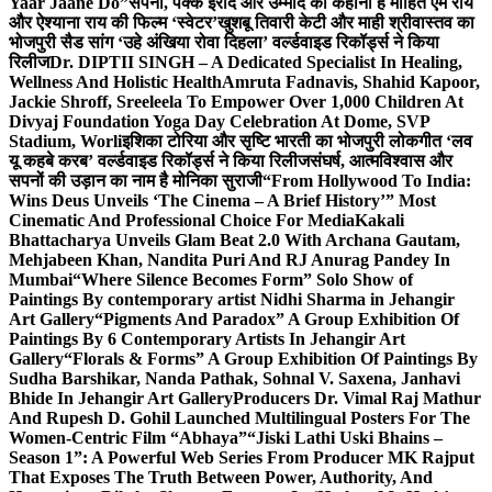
Yaar Jaane Do”
सपनों, पक्के इरादे और उम्मीद की कहानी है मोहित एम राय
और ऐश्याना राय की फिल्म ‘स्वेटर’
खुशबू तिवारी केटी और माही श्रीवास्तव का
भोजपुरी सैड सांग ‘उहे अंखिया रोवा दिहला’ वर्ल्डवाइड रिकॉर्ड्स ने किया
रिलीज
Dr. DIPTII SINGH – A Dedicated Specialist In Healing,
Wellness And Holistic Health
Amruta Fadnavis, Shahid Kapoor,
Jackie Shroff, Sreeleela To Empower Over 1,000 Children At
Divyaj Foundation Yoga Day Celebration At Dome, SVP
Stadium, Worli
इशिका टोरिया और सृष्टि भारती का भोजपुरी लोकगीत ‘लव
यू कहबे करब’ वर्ल्डवाइड रिकॉर्ड्स ने किया रिलीज
संघर्ष, आत्मविश्वास और
सपनों की उड़ान का नाम है मोनिका सुराजी
“From Hollywood To India:
Wins Deus Unveils ‘The Cinema – A Brief History’” Most
Cinematic And Professional Choice For Media
Kakali
Bhattacharya Unveils Glam Beat 2.0 With Archana Gautam,
Mehjabeen Khan, Nandita Puri And RJ Anurag Pandey In
Mumbai
“Where Silence Becomes Form” Solo Show of
Paintings By contemporary artist Nidhi Sharma in Jehangir
Art Gallery
“Pigments And Paradox” A Group Exhibition Of
Paintings By 6 Contemporary Artists In Jehangir Art
Gallery
“Florals & Forms” A Group Exhibition Of Paintings By
Sudha Barshikar, Nanda Pathak, Sohnal V. Saxena, Janhavi
Bhide In Jehangir Art Gallery
Producers Dr. Vimal Raj Mathur
And Rupesh D. Gohil Launched Multilingual Posters For The
Women-Centric Film “Abhaya”
“Jiski Lathi Uski Bhains –
Season 1”: A Powerful Web Series From Producer MK Rajput
That Exposes The Truth Between Power, Authority, And