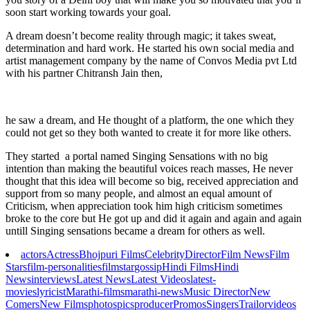
soon start working towards your goal.
A dream doesn’t become reality through magic; it takes sweat,
determination and hard work. He started his own social media and
artist management company by the name of Convos Media pvt Ltd
with his partner Chitransh Jain then,
he saw a dream, and He thought of a platform, the one which they
could not get so they both wanted to create it for more like others.
They started a portal named Singing Sensations with no big
intention than making the beautiful voices reach masses, He never
thought that this idea will become so big, received appreciation and
support from so many people, and almost an equal amount of
Criticism, when appreciation took him high criticism sometimes
broke to the core but He got up and did it again and again and again
untill Singing sensations became a dream for others as well.
actors
Actress
Bhojpuri Films
Celebrity
Director
Film News
Film
Stars
film-personalities
filmstar
gossip
Hindi Films
Hindi
News
interviews
Latest News
Latest Videos
latest-
movies
lyricist
Marathi-films
marathi-news
Music Director
New
Comers
New Films
photos
pics
producer
Promos
Singers
Trailor
videos