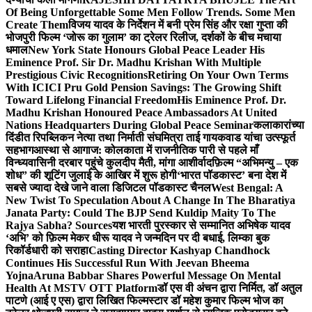
Of Being Unforgettable Some Men Follow Trends. Some Men
Create Them
विजय यादव के निर्देशन में बनी प्रेम सिंह और रक्षा गुप्ता की
भोजपुरी फिल्म ‘जोरू का गुलाम’ का ट्रेलर रिलीज, दर्शकों के बीच मचाया
धमाल
New York State Honours Global Peace Leader His
Eminence Prof. Sir Dr. Madhu Krishan With Multiple
Prestigious Civic Recognitions
Retiring On Your Own Terms
With ICICI Pru Gold Pension Savings: The Growing Shift
Toward Lifelong Financial Freedom
His Eminence Prof. Dr.
Madhu Krishan Honoured Peace Ambassadors At United
Nations Headquarters During Global Peace Seminar
कलाकारांच्या
दिंडीत रिपब्लिकन नेत्या तथा निर्माती संघमित्रा ताई गायकवाड यांचा उत्स्फूर्त
सहभाग
आस्था से आगाज: कोलकाता में राजनीतिक पारी से पहले माँ
विन्ध्यवासिनी दरबार पहुंचे कुलदीप मैती, मांगा आशीर्वाद
फ़िल्म “अभिमन्यु – एक
शोध” की शूटिंग जुलाई के आखिर में शुरू होगी
‘भारत पॉडकास्ट’ बना देश में
सबसे ज्यादा देखे जाने वाला डिजिटल पॉडकास्ट चैनल
West Bengal: A
New Twist To Speculation About A Change In The Bharatiya
Janata Party: Could The BJP Send Kuldip Maity To The
Rajya Sabha? Sources
यश भारती पुरस्कार से सम्मानित अभिषेक यादव
‘अभि’ को फ़िल्म मेकर धीरू यादव ने जन्मदिन पर दी बधाई, लिम्का बुक
रिकॉर्डधारी को सराहा
Casting Director Kashyap Chandhock
Continues His Successful Run With Jeevan Bheema
Yojna
Aruna Babbar Shares Powerful Message On Mental
Health At MSTV OTT Platform
डॉ एस वी अंचन द्वारा निर्मित, डॉ अतुल
पाटणे (आई ए एस) द्वारा लिखित फिल्मस्टार डॉ महेश कुमार फिल्म भोज का