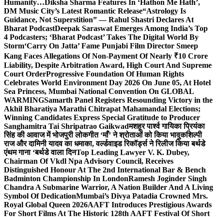
Humanity…
Diksha Sharma Features In ‘Hathon Me Hath’,
DM Music City’s Latest Romantic Release
“Astrology Is
Guidance, Not Superstition” — Rahul Shastri Declares At
Bharat Podcast
Deepak Saraswat Emerges Among India’s Top
4 Podcasters; ‘Bharat Podcast’ Takes The Digital World By
Storm
‘Carry On Jatta’ Fame Punjabi Film Director Smeep
Kang Faces Allegations Of Non-Payment Of Nearly ₹10 Crore
Liability, Despite Arbitration Award, High Court And Supreme
Court Order
Progressive Foundation Of Human Rights
Celebrates World Environment Day 2026 On June 05, At Hotel
Sea Princess, Mumbai National Convention On GLOBAL
WARMING
Samarth Panel Registers Resounding Victory in the
Akhil Bharatiya Marathi Chitrapat Mahamandal Elections;
Winning Candidates Express Special Gratitude to Producer
Sanghamitra Tai Shripatrao Gaikwad
मशहूर पार्श्व गायिका प्रियंका
सिंह की आवाज में भोजपुरी लोकगीत ‘माँ’ ने श्रोताओं को किया भावुक
शिल्पी
राज और दामिनी यादव का धमाका, वर्ल्डवाइड रिकॉर्ड्स ने रिलीज किया बर्थडे
एंथम गाना ‘बर्थडे वाला दिन
Top Leading Lawyer V. K. Dubey,
Chairman Of Vkdl Npa Advisory Council, Receives
Distinguished Honour At The 2nd International Bar & Bench
Badminton Championship In London
Ramesh Joginder Singh
Chandra A Submarine Warrior, A Nation Builder And A Living
Symbol Of Dedication
Mumbai’s Divya Patadia Crowned Mrs.
Royal Global Queen 2026
AAFT Introduces Prestigious Awards
For Short Films At The Historic 128th AAFT Festival Of Short