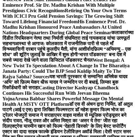
Eminence Prof. Sir Dr. Madhu Krishan With Multiple
Prestigious Civic Recognitions
Retiring On Your Own Terms
With ICICI Pru Gold Pension Savings: The Growing Shift
Toward Lifelong Financial Freedom
His Eminence Prof. Dr.
Madhu Krishan Honoured Peace Ambassadors At United
Nations Headquarters During Global Peace Seminar
कलाकारांच्या
दिंडीत रिपब्लिकन नेत्या तथा निर्माती संघमित्रा ताई गायकवाड यांचा उत्स्फूर्त
सहभाग
आस्था से आगाज: कोलकाता में राजनीतिक पारी से पहले माँ
विन्ध्यवासिनी दरबार पहुंचे कुलदीप मैती, मांगा आशीर्वाद
फ़िल्म “अभिमन्यु – एक
शोध” की शूटिंग जुलाई के आखिर में शुरू होगी
‘भारत पॉडकास्ट’ बना देश में
सबसे ज्यादा देखे जाने वाला डिजिटल पॉडकास्ट चैनल
West Bengal: A
New Twist To Speculation About A Change In The Bharatiya
Janata Party: Could The BJP Send Kuldip Maity To The
Rajya Sabha? Sources
यश भारती पुरस्कार से सम्मानित अभिषेक यादव
‘अभि’ को फ़िल्म मेकर धीरू यादव ने जन्मदिन पर दी बधाई, लिम्का बुक
रिकॉर्डधारी को सराहा
Casting Director Kashyap Chandhock
Continues His Successful Run With Jeevan Bheema
Yojna
Aruna Babbar Shares Powerful Message On Mental
Health At MSTV OTT Platform
डॉ एस वी अंचन द्वारा निर्मित, डॉ अतुल
पाटणे (आई ए एस) द्वारा लिखित फिल्मस्टार डॉ महेश कुमार फिल्म भोज का
ट्रेलर भोजपुरी समाज ने सराहा
एयर वाइस मार्शल से म्यूज़िक प्रोड्यूसर बने
संदीप रावत, नीलू रावत और अमित मिश्रा का ‘असर ये तेरा’ जीत रहा
दिल
एक्ट्रेस यास्मीन खान को फिल्म ‘देहाती डिस्को’ के लिए बेस्ट सपोर्टिंग
एक्टर का दादा साहब फाल्के इंडियन टेलीविज़न अवॉर्ड मिला।
देसी स्टार समर