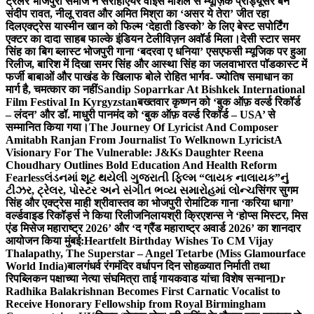
ट्रेलर भोजपुरी समाज ने सराहा
एयर वाइस मार्शल से म्यूज़िक प्रोड्यूसर बने
संदीप रावत, नीलू रावत और अमित मिश्रा का ‘असर ये तेरा’ जीत रहा
दिल
एक्ट्रेस यास्मीन खान को फिल्म ‘देहाती डिस्को’ के लिए बेस्ट सपोर्टिंग
एक्टर का दादा साहब फाल्के इंडियन टेलीविज़न अवॉर्ड मिला।
देसी स्टार समर
सिंह का बिग ब्लास्ट भोजपुरी गाना ‘बदरवा ए धनिया’ एसएफसी म्यूजिक पर हुआ
रिलीज, बारिश में दिखा समर सिंह और आस्था सिंह का जलवा
भारत पॉडकास्ट में
फर्जी बाबाओं और पाखंड के खिलाफ बोले रोहित भार्गव- ज्योतिष समाधान का
मार्ग है, चमत्कार का नहीं
Sandip Soparrkar At Bishkek International
Film Festival In Kyrgyzstan
बख्तवार कृष्णन को ‘बुक ऑफ़ वर्ल्ड रिकॉर्ड
– लंदन’ और डॉ. माधुरी पानमंद को ‘बुक ऑफ़ वर्ल्ड रिकॉर्ड – USA’ से
सम्मानित किया गया।
The Journey Of Lyricist And Composer
Amitabh Ranjan From Journalist To Welknown Lyricist
A
Visionary For The Vulnerable: J&Ks Daughter Reena
Choudhary Outlines Bold Education And Health Reform
Fearless
લંડનમાં શૂટ થયેલી ગુજરાતી ફિલ્મ “લાયક નાલાયક”નું
ટીઝર, ટ્રેલર, પોસ્ટર અને સંગીત ભવ્ય સમારોહમાં લોન્ચ
सिंगर सुगम
सिंह और एक्ट्रेस माही श्रीवास्तव का भोजपुरी रोमांटिक गाना ‘करिया धागा’
वर्ल्डवाइड रिकॉर्ड्स ने किया रिलीज
निलायश्री क्रिएशन्स ने ‘होप्स मिस्टर, मिस
एंड मिसेज महाराष्ट्र 2026’ और ‘द ग्रैंड महाराष्ट्र अवार्ड 2026’ का शानदार
आयोजन किया मुंबई:
Heartfelt Birthday Wishes To CM Vijay
Thalapathy, The Superstar – Angel Tetarbe (Miss Glamourface
World India)
बालगंधर्व रंगमंदिर वर्धापन दिन सोहळ्यात निर्माती तथा
रिपब्लिकन पक्षाच्या नेत्या संघमित्रा ताई गायकवाड यांचा विशेष सन्मान
Dr
Radhika Balakrishnan Becomes First Carnatic Vocalist to
Receive Honorary Fellowship from Royal Birmingham