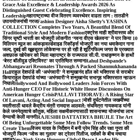
Grace Asia Excellence & Leadership Awards 2026 As
Distinguished Guest Celebrating Excellence. Inspiring
Leadership
महाराष्ट्राच्या वीज वितरण व्यवस्थेवर वाढता ताण : तातडीने
उपाययोजनांची गरज
Fashion Designer Aisha Shetty’s YASHNA
COLLECTION Completes Two Years, A Beautiful Blend Of
Traditional Style And Modern Fashion
एक्ट्रेस माही श्रीवास्तव और
सिंगर सृष्टी भारती का भोजपुरी लोकगीत ‘गवना वीएस खेलवना’ ने पार किया 10
मिलियन व्यूज का आंकड़ा
वर्ल्डवाइड रिकॉर्ड्स भोजपुरी का नया धमाकेदार गाना
जल्द, दुबई की खूबसूरत लोकेशन्स पर हो रही है शूटिंग
फिल्म जगत के प्रख्यात
अशफ़ाक खोपेकर को मिला महाराष्ट्र के राज्यपाल सी.पी. राधाकृष्णन के हाथों
‘बेस्ट बॉलीवुड एक्टिविस्ट’ का प्रतिष्ठित सम्मान
Rahul Deshpande’s
Abhangawari Resonates Through A Packed Shanmukhananda
Hall
राहुल देशपांडे की ‘अभंगवारी’ ने शन्मुखानंद हॉल को भक्तिरस से सराबोर
किया
राहुल देशपांडे यांच्या ‘अभंगवारी’ने शन्मुखानंद सभागृह भक्तिरसात न्हाऊन
निघाले
Hollywood And Bollywood Leaders Join Forces With
Anti-Hunger CEO For Historic White House Discussions On
American Hunger Crisis
PALLAVI THORAVE: A Rising Star
Of Lavani, Acting And Social Impact !
मोशी दुर्घटनेतील जखमींच्या
मदतीसाठी धावले केंद्रीय मंत्री रामदास आठवले; संघमित्रा गायकवाड यांनी
केले जननेतृत्वाचे कौतुक, महिला सक्षमीकरणासाठी शासनाच्या योजनांचा लाभ
देण्याची केली मागणी
RAJESHH DATTATRYA BHUJLE The Art
Of Being Unforgettable Some Men Follow Trends. Some Men
Create Them
विजय यादव के निर्देशन में बनी प्रेम सिंह और रक्षा गुप्ता की
भोजपुरी फिल्म ‘जोरू का गुलाम’ का ट्रेलर रिलीज, दर्शकों के बीच मचाया
धमाल
New York State Honours Global Peace Leader His