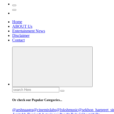
Home
ABOUT Us
Entertainment News
Disclaimer
Contact
Search
for:
Or check our Popular Categories...
@arshnaagra
@cinemixlabs
@lxkshmusic
@sekhon_harpreet_si