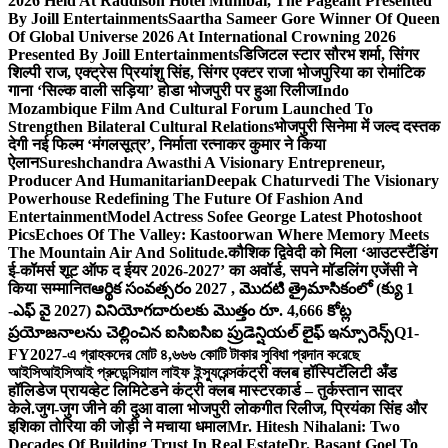
2026 Held At Raddison Hotel Mumbai, The Pageant Presented
By Joill Entertainments
Saartha Sameer Gore Winner Of Queen
Of Global Universe 2026 At International Crowning 2026
Presented By Joill Entertainments
डिजिटल स्टार सौरभ शर्मा, सिंगर
शिल्पी राज, एक्ट्रेस प्रियांशु सिंह, सिंगर एक्टर राजा भोजपुरिया का रोमांटिक
गाना ‘सिल्क वाली सड़िया’ होडा भोजपुरी पर हुआ रिलीज
Indo
Mozambique Film And Cultural Forum Launched To
Strengthen Bilateral Cultural Relations
भोजपुरी सिनेमा में जल्द दस्तक
देगी नई फिल्म ‘मंगलसूत्र’, निर्माता रत्नाकर कुमार ने किया
ऐलान
Sureshchandra Awasthi A Visionary Entrepreneur,
Producer And Humanitarian
Deepak Chaturvedi The Visionary
Powerhouse Redefining The Future Of Fashion And
Entertainment
Model Actress Sofee George Latest Photoshoot
Pics
Echoes Of The Valley: Kastoorwan Where Memory Meets
The Mountain Air And Solitude.
कौशिक द्विवेदी को मिला ‘आउटस्टैंडिंग
ई-कॉमर्स शूट ऑफ द ईयर 2026-2027’ का अवॉर्ड, सपने मॉडलिंग एजेंसी ने
किया सम्मानित
ఆర్థిక సంవత్సరం 2027 , మొదటి త్రైమాసికంలో (క్యు 1
-ఎఫ్ వై 2027) వినియోగదారులకు మొత్తం రూ. 4,666 కోట్ల
ప్రయోజనాలను చెల్లించిన ఐసిఐసిఐ ప్రుడెన్షియల్ లైఫ్ ఇన్సూరెన్స్
Q1-
FY2027-এ গ্রাহকদের মোট ৪,৬৬৬ কোটি টাকার সুবিধা প্রদান করেছে
আইসিআইসিআই প্রুডেন্সিয়াল লাইফ ইন্স্যুরেন্স
कंट्री क्लब हॉस्पिटॅलिटी अँड
हॉलिडेज प्रायव्हेट लिमिटेडने कंट्री क्लब मास्टरकार्ड – तुर्कस्तान सादर
केले.
जुग-जुग जीने की दुआ वाला भोजपुरी लोकगीत रिलीज, प्रियंका सिंह और
इशिका तोरिया की जोड़ी ने मचाया धमाल
Mr. Hitesh Nihalani: Two
Decades Of Building Trust In Real Estate
Dr. Basant Goel To