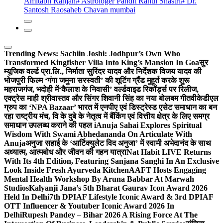
Amitabh Ranjan
# Astrologer Pandit Rahul Shastri
# Dr.
Santosh Raosaheb Chavan mumbai
Trending News:
Sachiin Joshi: Jodhpur’s Own Who
Transformed Kingfisher Villa Into King’s Mansion In Goa
सुर
म्यूजिक वर्ल्ड प्रा.लि., निर्माता सुरिंदर यादव और निर्देशक विजय यादव की
भोजपुरी फिल्म ‘गंगा जमुना सरस्वती’ की शूटिंग ग्रैंड मुहूर्त करके शुरू
महराजगंज, भदोही में
‘कैलाश के निवासी’ वर्ल्डवाइड रिकॉर्ड्स पर रिलीज,
एक्ट्रेस माही श्रीवास्तव और सिंगर शिवानी सिंह का नया बोलबम गीत
वीकेडीएल
ग्रुप का ‘NPA Bazaar’ भारत में एनपीए एवं डिस्ट्रेस्ड एसेट समाधान का बन
रहा राष्ट्रीय मंच, वि के दुबे के नेतृत्व में बैंकिंग एवं वित्तीय क्षेत्र के लिए समग्र
समाधान उपलब्ध कराने की पहल i
Anuja Sahai Explores Spiritual
Wisdom With Swami Abhedananda On Articulate With
Anuja
अनुजा सहाई के ‘आर्टिक्युलेट विद अनुजा’ में स्वामी अभेदानंद के साथ
अध्यात्म, आत्मबोध और जीवन की गहन यात्रा
Nat Habit LIVE Returns
With Its 4th Edition, Featuring Sanjana Sanghi In An Exclusive
Look Inside Fresh Ayurveda Kitchen
AAFT Hosts Engaging
Mental Health Workshop By Aruna Babbar At Marwah
Studios
Kalyanji Jana’s 5th Bharat Gaurav Icon Award 2026
Held In Delhi
7th DPIAF Lifestyle Iconic Award & 3rd DPIAF
OTT Influencer & Youtuber Iconic Award 2026 In
Delhi
Rupesh Pandey – Bihar 2026 A Rising Force At The