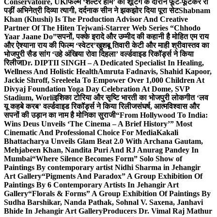
Conservatoire, UK
फिल्म ‘शेल्टर होम’ की शूटिंग के दौरान फूट-फूटकर रो
पड़ीं अभिनेत्री दिव्या त्यागी, दर्दनाक सीन ने झकझोर दिया पूरा सेट
Shabnam
Khan (Khushi) Is The Production Advisor And Creative
Partner Of The Hiten Tejwani-Starrer Web Series “Chhodo
Yaar Jaane Do”
सपनों, पक्के इरादे और उम्मीद की कहानी है मोहित एम राय
और ऐश्याना राय की फिल्म ‘स्वेटर’
खुशबू तिवारी केटी और माही श्रीवास्तव का
भोजपुरी सैड सांग ‘उहे अंखिया रोवा दिहला’ वर्ल्डवाइड रिकॉर्ड्स ने किया
रिलीज
Dr. DIPTII SINGH – A Dedicated Specialist In Healing,
Wellness And Holistic Health
Amruta Fadnavis, Shahid Kapoor,
Jackie Shroff, Sreeleela To Empower Over 1,000 Children At
Divyaj Foundation Yoga Day Celebration At Dome, SVP
Stadium, Worli
इशिका टोरिया और सृष्टि भारती का भोजपुरी लोकगीत ‘लव
यू कहबे करब’ वर्ल्डवाइड रिकॉर्ड्स ने किया रिलीज
संघर्ष, आत्मविश्वास और
सपनों की उड़ान का नाम है मोनिका सुराजी
“From Hollywood To India:
Wins Deus Unveils ‘The Cinema – A Brief History’” Most
Cinematic And Professional Choice For Media
Kakali
Bhattacharya Unveils Glam Beat 2.0 With Archana Gautam,
Mehjabeen Khan, Nandita Puri And RJ Anurag Pandey In
Mumbai
“Where Silence Becomes Form” Solo Show of
Paintings By contemporary artist Nidhi Sharma in Jehangir
Art Gallery
“Pigments And Paradox” A Group Exhibition Of
Paintings By 6 Contemporary Artists In Jehangir Art
Gallery
“Florals & Forms” A Group Exhibition Of Paintings By
Sudha Barshikar, Nanda Pathak, Sohnal V. Saxena, Janhavi
Bhide In Jehangir Art Gallery
Producers Dr. Vimal Raj Mathur