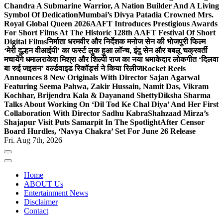
Chandra A Submarine Warrior, A Nation Builder And A Living
Symbol Of Dedication
Mumbai’s Divya Patadia Crowned Mrs.
Royal Global Queen 2026
AAFT Introduces Prestigious Awards
For Short Films At The Historic 128th AAFT Festival Of Short
Digital Films
निर्माता धरमवीर और निर्देशक मनोज सेन की भोजपुरी फिल्म
‘मेरी दुल्हन वीआईपी’ का फर्स्ट लुक हुआ लॉन्च, इंदु सेन और बबलू चक्रवर्ती
मचायेंगे धमाल
राकेश मिश्रा और शिल्पी राज का नया धमाकेदार लोकगीत ‘दिलवा
बा रुई जइसन’ वर्ल्डवाइड रिकॉर्ड्स ने किया रिलीज
Rocket Reels
Announces 8 New Originals With Director Sajan Agarwal
Featuring Seema Pahwa, Zakir Hussain, Namit Das, Vikram
Kochhar, Brijendra Kala & Dayanand Shetty
Diksha Sharma
Talks About Working On ‘Dil Tod Ke Chal Diya’ And Her First
Collaboration With Director Sadhu Kabra
Shahzaad Mirza’s
Shajapur Visit Puts Samarpit In The Spotlight
After Censor
Board Hurdles, ‘Navya Chakra’ Set For June 26 Release
Fri. Aug 7th, 2026
Home
ABOUT Us
Entertainment News
Disclaimer
Contact