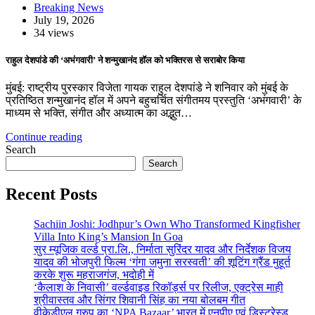
Breaking News
July 19, 2026
34 views
राहुल देशपांडे की ‘अभंगवारी’ ने शन्मुखानंद हॉल को भक्तिरस से सराबोर किया
मुंबई: राष्ट्रीय पुरस्कार विजेता गायक राहुल देशपांडे ने शनिवार को मुंबई के
प्रतिष्ठित शन्मुखानंद हॉल में अपने बहुचर्चित संगीतमय प्रस्तुति ‘अभंगवारी’ के
माध्यम से भक्ति, संगीत और अध्यात्म का अद्भुत…
Continue reading
Search
Search
Recent Posts
Sachiin Joshi: Jodhpur’s Own Who Transformed Kingfisher
Villa Into King’s Mansion In Goa
सुर म्यूजिक वर्ल्ड प्रा.लि., निर्माता सुरिंदर यादव और निर्देशक विजय
यादव की भोजपुरी फिल्म ‘गंगा जमुना सरस्वती’ की शूटिंग ग्रैंड मुहूर्त
करके शुरू महराजगंज, भदोही में
‘कैलाश के निवासी’ वर्ल्डवाइड रिकॉर्ड्स पर रिलीज, एक्ट्रेस माही
श्रीवास्तव और सिंगर शिवानी सिंह का नया बोलबम गीत
वीकेडीएल ग्रुप का ‘NPA Bazaar’ भारत में एनपीए एवं डिस्ट्रेस्ड