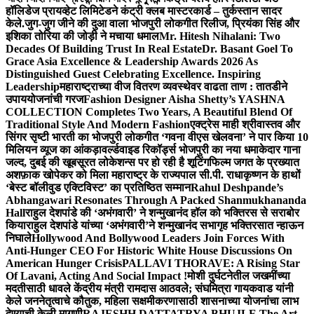
हॉलिडेज प्रायव्हेट लिमिटेडने कंट्री क्लब मास्टरकार्ड – तुर्कस्तान सादर
केले.
जुग-जुग जीने की दुआ वाला भोजपुरी लोकगीत रिलीज, प्रियंका सिंह और
इशिका तोरिया की जोड़ी ने मचाया धमाल
Mr. Hitesh Nihalani: Two
Decades Of Building Trust In Real Estate
Dr. Basant Goel To
Grace Asia Excellence & Leadership Awards 2026 As
Distinguished Guest Celebrating Excellence. Inspiring
Leadership
महाराष्ट्राच्या वीज वितरण व्यवस्थेवर वाढता ताण : तातडीने
उपाययोजनांची गरज
Fashion Designer Aisha Shetty’s YASHNA
COLLECTION Completes Two Years, A Beautiful Blend Of
Traditional Style And Modern Fashion
एक्ट्रेस माही श्रीवास्तव और
सिंगर सृष्टी भारती का भोजपुरी लोकगीत ‘गवना वीएस खेलवना’ ने पार किया 10
मिलियन व्यूज का आंकड़ा
वर्ल्डवाइड रिकॉर्ड्स भोजपुरी का नया धमाकेदार गाना
जल्द, दुबई की खूबसूरत लोकेशन्स पर हो रही है शूटिंग
फिल्म जगत के प्रख्यात
अशफ़ाक खोपेकर को मिला महाराष्ट्र के राज्यपाल सी.पी. राधाकृष्णन के हाथों
‘बेस्ट बॉलीवुड एक्टिविस्ट’ का प्रतिष्ठित सम्मान
Rahul Deshpande’s
Abhangawari Resonates Through A Packed Shanmukhananda
Hall
राहुल देशपांडे की ‘अभंगवारी’ ने शन्मुखानंद हॉल को भक्तिरस से सराबोर
किया
राहुल देशपांडे यांच्या ‘अभंगवारी’ने शन्मुखानंद सभागृह भक्तिरसात न्हाऊन
निघाले
Hollywood And Bollywood Leaders Join Forces With
Anti-Hunger CEO For Historic White House Discussions On
American Hunger Crisis
PALLAVI THORAVE: A Rising Star
Of Lavani, Acting And Social Impact !
मोशी दुर्घटनेतील जखमींच्या
मदतीसाठी धावले केंद्रीय मंत्री रामदास आठवले; संघमित्रा गायकवाड यांनी
केले जननेतृत्वाचे कौतुक, महिला सक्षमीकरणासाठी शासनाच्या योजनांचा लाभ
देण्याची केली मागणी
RAJESHH DATTATRYA BHUJLE The Art