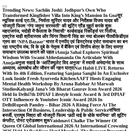
Skip
to
Trending News:
Sachiin Joshi: Jodhpur’s Own Who
content
Transformed Kingfisher Villa Into King’s Mansion In Goa
सुर
म्यूजिक वर्ल्ड प्रा.लि., निर्माता सुरिंदर यादव और निर्देशक विजय यादव की
भोजपुरी फिल्म ‘गंगा जमुना सरस्वती’ की शूटिंग ग्रैंड मुहूर्त करके शुरू
महराजगंज, भदोही में
‘कैलाश के निवासी’ वर्ल्डवाइड रिकॉर्ड्स पर रिलीज,
एक्ट्रेस माही श्रीवास्तव और सिंगर शिवानी सिंह का नया बोलबम गीत
वीकेडीएल
ग्रुप का ‘NPA Bazaar’ भारत में एनपीए एवं डिस्ट्रेस्ड एसेट समाधान का बन
रहा राष्ट्रीय मंच, वि के दुबे के नेतृत्व में बैंकिंग एवं वित्तीय क्षेत्र के लिए समग्र
समाधान उपलब्ध कराने की पहल i
Anuja Sahai Explores Spiritual
Wisdom With Swami Abhedananda On Articulate With
Anuja
अनुजा सहाई के ‘आर्टिक्युलेट विद अनुजा’ में स्वामी अभेदानंद के साथ
अध्यात्म, आत्मबोध और जीवन की गहन यात्रा
Nat Habit LIVE Returns
With Its 4th Edition, Featuring Sanjana Sanghi In An Exclusive
Look Inside Fresh Ayurveda Kitchen
AAFT Hosts Engaging
Mental Health Workshop By Aruna Babbar At Marwah
Studios
Kalyanji Jana’s 5th Bharat Gaurav Icon Award 2026
Held In Delhi
7th DPIAF Lifestyle Iconic Award & 3rd DPIAF
OTT Influencer & Youtuber Iconic Award 2026 In
Delhi
Rupesh Pandey – Bihar 2026 A Rising Force At The
Intersection Of Business, Leadership & Public Service
संचिता
बनर्जी, प्रत्युष मिश्रा की भोजपुरी फिल्म ‘छठी माई के धोके चरनिया’ की शूटिंग
कंप्लीट, पोस्ट प्रोडक्शन शुरू
Vaishnavi Chalke The Winner Of
Queen Of Global International 2026 At International Crowning