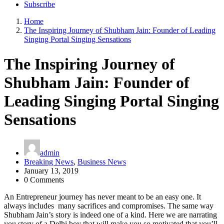
Subscribe
Home
The Inspiring Journey of Shubham Jain: Founder of Leading
Singing Portal Singing Sensations
The Inspiring Journey of
Shubham Jain: Founder of
Leading Singing Portal Singing
Sensations
admin
Breaking News
,
Business News
January 13, 2019
0 Comments
An Entrepreneur journey has never meant to be an easy one. It
always includes many sacrifices and compromises. The same way
Shubham Jain’s story is indeed one of a kind. Here we are narrating
you story of a Delhi boy that will make you so motivated that you’ll