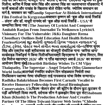
सिंह का बिग ब्लास्ट भोजपुरी गाना ‘बदरवा ए धनिया’ एसएफसी म्यूजिक पर हुआ
रिलीज, बारिश में दिखा समर सिंह और आस्था सिंह का जलवा
भारत पॉडकास्ट में
फर्जी बाबाओं और पाखंड के खिलाफ बोले रोहित भार्गव- ज्योतिष समाधान का
मार्ग है, चमत्कार का नहीं
Sandip Soparrkar At Bishkek International
Film Festival In Kyrgyzstan
बख्तवार कृष्णन को ‘बुक ऑफ़ वर्ल्ड रिकॉर्ड
– लंदन’ और डॉ. माधुरी पानमंद को ‘बुक ऑफ़ वर्ल्ड रिकॉर्ड – USA’ से
सम्मानित किया गया।
The Journey Of Lyricist And Composer
Amitabh Ranjan From Journalist To Welknown Lyricist
A
Visionary For The Vulnerable: J&Ks Daughter Reena
Choudhary Outlines Bold Education And Health Reform
Fearless
લંડનમાં શૂટ થયેલી ગુજરાતી ફિલ્મ “લાયક નાલાયક”નું
ટીઝર, ટ્રેલર, પોસ્ટર અને સંગીત ભવ્ય સમારોહમાં લોન્ચ
सिंगर सुगम
सिंह और एक्ट्रेस माही श्रीवास्तव का भोजपुरी रोमांटिक गाना ‘करिया धागा’
वर्ल्डवाइड रिकॉर्ड्स ने किया रिलीज
निलायश्री क्रिएशन्स ने ‘होप्स मिस्टर, मिस
एंड मिसेज महाराष्ट्र 2026’ और ‘द ग्रैंड महाराष्ट्र अवार्ड 2026’ का शानदार
आयोजन किया मुंबई:
Heartfelt Birthday Wishes To CM Vijay
Thalapathy, The Superstar – Angel Tetarbe (Miss Glamourface
World India)
बालगंधर्व रंगमंदिर वर्धापन दिन सोहळ्यात निर्माती तथा
रिपब्लिकन पक्षाच्या नेत्या संघमित्रा ताई गायकवाड यांचा विशेष सन्मान
Dr
Radhika Balakrishnan Becomes First Carnatic Vocalist to
Receive Honorary Fellowship from Royal Birmingham
Conservatoire, UK
फिल्म ‘शेल्टर होम’ की शूटिंग के दौरान फूट-फूटकर रो
पड़ीं अभिनेत्री दिव्या त्यागी, दर्दनाक सीन ने झकझोर दिया पूरा सेट
Shabnam
Khan (Khushi) Is The Production Advisor And Creative
Partner Of The Hiten Tejwani-Starrer Web Series “Chhodo