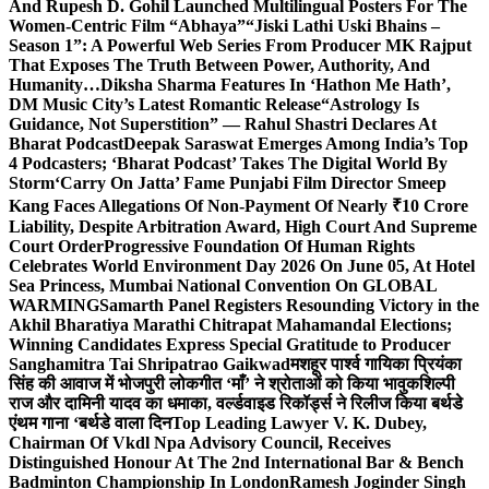
And Rupesh D. Gohil Launched Multilingual Posters For The
Women-Centric Film “Abhaya”
“Jiski Lathi Uski Bhains –
Season 1”: A Powerful Web Series From Producer MK Rajput
That Exposes The Truth Between Power, Authority, And
Humanity…
Diksha Sharma Features In ‘Hathon Me Hath’,
DM Music City’s Latest Romantic Release
“Astrology Is
Guidance, Not Superstition” — Rahul Shastri Declares At
Bharat Podcast
Deepak Saraswat Emerges Among India’s Top
4 Podcasters; ‘Bharat Podcast’ Takes The Digital World By
Storm
‘Carry On Jatta’ Fame Punjabi Film Director Smeep
Kang Faces Allegations Of Non-Payment Of Nearly ₹10 Crore
Liability, Despite Arbitration Award, High Court And Supreme
Court Order
Progressive Foundation Of Human Rights
Celebrates World Environment Day 2026 On June 05, At Hotel
Sea Princess, Mumbai National Convention On GLOBAL
WARMING
Samarth Panel Registers Resounding Victory in the
Akhil Bharatiya Marathi Chitrapat Mahamandal Elections;
Winning Candidates Express Special Gratitude to Producer
Sanghamitra Tai Shripatrao Gaikwad
मशहूर पार्श्व गायिका प्रियंका
सिंह की आवाज में भोजपुरी लोकगीत ‘माँ’ ने श्रोताओं को किया भावुक
शिल्पी
राज और दामिनी यादव का धमाका, वर्ल्डवाइड रिकॉर्ड्स ने रिलीज किया बर्थडे
एंथम गाना ‘बर्थडे वाला दिन
Top Leading Lawyer V. K. Dubey,
Chairman Of Vkdl Npa Advisory Council, Receives
Distinguished Honour At The 2nd International Bar & Bench
Badminton Championship In London
Ramesh Joginder Singh