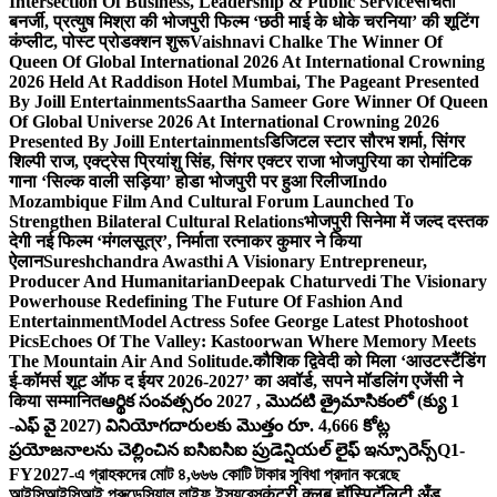
Intersection Of Business, Leadership & Public Service
संचिता
बनर्जी, प्रत्युष मिश्रा की भोजपुरी फिल्म ‘छठी माई के धोके चरनिया’ की शूटिंग
कंप्लीट, पोस्ट प्रोडक्शन शुरू
Vaishnavi Chalke The Winner Of
Queen Of Global International 2026 At International Crowning
2026 Held At Raddison Hotel Mumbai, The Pageant Presented
By Joill Entertainments
Saartha Sameer Gore Winner Of Queen
Of Global Universe 2026 At International Crowning 2026
Presented By Joill Entertainments
डिजिटल स्टार सौरभ शर्मा, सिंगर
शिल्पी राज, एक्ट्रेस प्रियांशु सिंह, सिंगर एक्टर राजा भोजपुरिया का रोमांटिक
गाना ‘सिल्क वाली सड़िया’ होडा भोजपुरी पर हुआ रिलीज
Indo
Mozambique Film And Cultural Forum Launched To
Strengthen Bilateral Cultural Relations
भोजपुरी सिनेमा में जल्द दस्तक
देगी नई फिल्म ‘मंगलसूत्र’, निर्माता रत्नाकर कुमार ने किया
ऐलान
Sureshchandra Awasthi A Visionary Entrepreneur,
Producer And Humanitarian
Deepak Chaturvedi The Visionary
Powerhouse Redefining The Future Of Fashion And
Entertainment
Model Actress Sofee George Latest Photoshoot
Pics
Echoes Of The Valley: Kastoorwan Where Memory Meets
The Mountain Air And Solitude.
कौशिक द्विवेदी को मिला ‘आउटस्टैंडिंग
ई-कॉमर्स शूट ऑफ द ईयर 2026-2027’ का अवॉर्ड, सपने मॉडलिंग एजेंसी ने
किया सम्मानित
ఆర్థిక సంవత్సరం 2027 , మొదటి త్రైమాసికంలో (క్యు 1
-ఎఫ్ వై 2027) వినియోగదారులకు మొత్తం రూ. 4,666 కోట్ల
ప్రయోజనాలను చెల్లించిన ఐసిఐసిఐ ప్రుడెన్షియల్ లైఫ్ ఇన్సూరెన్స్
Q1-
FY2027-এ গ্রাহকদের মোট ৪,৬৬৬ কোটি টাকার সুবিধা প্রদান করেছে
আইসিআইসিআই প্রুডেন্সিয়াল লাইফ ইন্স্যুরেন্স
कंट्री क्लब हॉस्पिटॅलिटी अँड