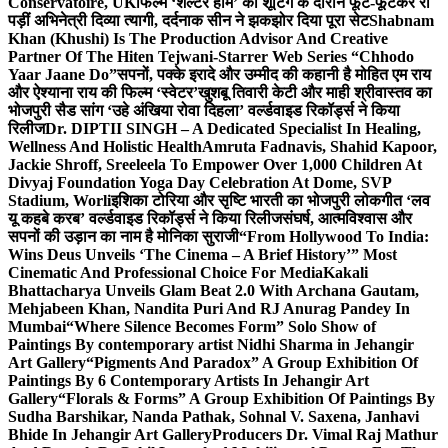
Conservatoire, UK
फिल्म ‘शेल्टर होम’ की शूटिंग के दौरान फूट-फूटकर रो
पड़ीं अभिनेत्री दिव्या त्यागी, दर्दनाक सीन ने झकझोर दिया पूरा सेट
Shabnam
Khan (Khushi) Is The Production Advisor And Creative
Partner Of The Hiten Tejwani-Starrer Web Series “Chhodo
Yaar Jaane Do”
सपनों, पक्के इरादे और उम्मीद की कहानी है मोहित एम राय
और ऐश्याना राय की फिल्म ‘स्वेटर’
खुशबू तिवारी केटी और माही श्रीवास्तव का
भोजपुरी सैड सांग ‘उहे अंखिया रोवा दिहला’ वर्ल्डवाइड रिकॉर्ड्स ने किया
रिलीज
Dr. DIPTII SINGH – A Dedicated Specialist In Healing,
Wellness And Holistic Health
Amruta Fadnavis, Shahid Kapoor,
Jackie Shroff, Sreeleela To Empower Over 1,000 Children At
Divyaj Foundation Yoga Day Celebration At Dome, SVP
Stadium, Worli
इशिका टोरिया और सृष्टि भारती का भोजपुरी लोकगीत ‘लव
यू कहबे करब’ वर्ल्डवाइड रिकॉर्ड्स ने किया रिलीज
संघर्ष, आत्मविश्वास और
सपनों की उड़ान का नाम है मोनिका सुराजी
“From Hollywood To India:
Wins Deus Unveils ‘The Cinema – A Brief History’” Most
Cinematic And Professional Choice For Media
Kakali
Bhattacharya Unveils Glam Beat 2.0 With Archana Gautam,
Mehjabeen Khan, Nandita Puri And RJ Anurag Pandey In
Mumbai
“Where Silence Becomes Form” Solo Show of
Paintings By contemporary artist Nidhi Sharma in Jehangir
Art Gallery
“Pigments And Paradox” A Group Exhibition Of
Paintings By 6 Contemporary Artists In Jehangir Art
Gallery
“Florals & Forms” A Group Exhibition Of Paintings By
Sudha Barshikar, Nanda Pathak, Sohnal V. Saxena, Janhavi
Bhide In Jehangir Art Gallery
Producers Dr. Vimal Raj Mathur