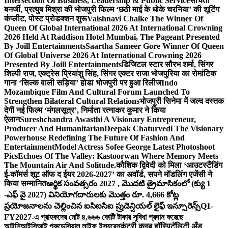
Intersection Of Business, Leadership & Public Service
संचिता
बनर्जी, प्रत्युष मिश्रा की भोजपुरी फिल्म ‘छठी माई के धोके चरनिया’ की शूटिंग
कंप्लीट, पोस्ट प्रोडक्शन शुरू
Vaishnavi Chalke The Winner Of
Queen Of Global International 2026 At International Crowning
2026 Held At Raddison Hotel Mumbai, The Pageant Presented
By Joill Entertainments
Saartha Sameer Gore Winner Of Queen
Of Global Universe 2026 At International Crowning 2026
Presented By Joill Entertainments
डिजिटल स्टार सौरभ शर्मा, सिंगर
शिल्पी राज, एक्ट्रेस प्रियांशु सिंह, सिंगर एक्टर राजा भोजपुरिया का रोमांटिक
गाना ‘सिल्क वाली सड़िया’ होडा भोजपुरी पर हुआ रिलीज
Indo
Mozambique Film And Cultural Forum Launched To
Strengthen Bilateral Cultural Relations
भोजपुरी सिनेमा में जल्द दस्तक
देगी नई फिल्म ‘मंगलसूत्र’, निर्माता रत्नाकर कुमार ने किया
ऐलान
Sureshchandra Awasthi A Visionary Entrepreneur,
Producer And Humanitarian
Deepak Chaturvedi The Visionary
Powerhouse Redefining The Future Of Fashion And
Entertainment
Model Actress Sofee George Latest Photoshoot
Pics
Echoes Of The Valley: Kastoorwan Where Memory Meets
The Mountain Air And Solitude.
कौशिक द्विवेदी को मिला ‘आउटस्टैंडिंग
ई-कॉमर्स शूट ऑफ द ईयर 2026-2027’ का अवॉर्ड, सपने मॉडलिंग एजेंसी ने
किया सम्मानित
ఆర్థిక సంవత్సరం 2027 , మొదటి త్రైమాసికంలో (క్యు 1
-ఎఫ్ వై 2027) వినియోగదారులకు మొత్తం రూ. 4,666 కోట్ల
ప్రయోజనాలను చెల్లించిన ఐసిఐసిఐ ప్రుడెన్షియల్ లైఫ్ ఇన్సూరెన్స్
Q1-
FY2027-এ গ্রাহকদের মোট ৪,৬৬৬ কোটি টাকার সুবিধা প্রদান করেছে
আইসিআইসিআই প্রুডেন্সিয়াল লাইফ ইন্স্যুরেন্স
कंट्री क्लब हॉस्पिटॅलिटी अँड