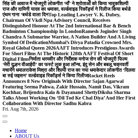
सिंह की आवाज में भोजपुरी लोकगीत ‘माँ’ ने श्रोताओं को किया भावुक
शिल्पी
राज और दामिनी यादव का धमाका, वर्ल्डवाइड रिकॉर्ड्स ने रिलीज किया बर्थडे
एंथम गाना ‘बर्थडे वाला दिन
Top Leading Lawyer V. K. Dubey,
Chairman Of Vkdl Npa Advisory Council, Receives
Distinguished Honour At The 2nd International Bar & Bench
Badminton Championship In London
Ramesh Joginder Singh
Chandra A Submarine Warrior, A Nation Builder And A Living
Symbol Of Dedication
Mumbai’s Divya Patadia Crowned Mrs.
Royal Global Queen 2026
AAFT Introduces Prestigious Awards
For Short Films At The Historic 128th AAFT Festival Of Short
Digital Films
निर्माता धरमवीर और निर्देशक मनोज सेन की भोजपुरी फिल्म
‘मेरी दुल्हन वीआईपी’ का फर्स्ट लुक हुआ लॉन्च, इंदु सेन और बबलू चक्रवर्ती
मचायेंगे धमाल
राकेश मिश्रा और शिल्पी राज का नया धमाकेदार लोकगीत ‘दिलवा
बा रुई जइसन’ वर्ल्डवाइड रिकॉर्ड्स ने किया रिलीज
Rocket Reels
Announces 8 New Originals With Director Sajan Agarwal
Featuring Seema Pahwa, Zakir Hussain, Namit Das, Vikram
Kochhar, Brijendra Kala & Dayanand Shetty
Diksha Sharma
Talks About Working On ‘Dil Tod Ke Chal Diya’ And Her First
Collaboration With Director Sadhu Kabra
Fri. Aug 7th, 2026
Home
ABOUT Us