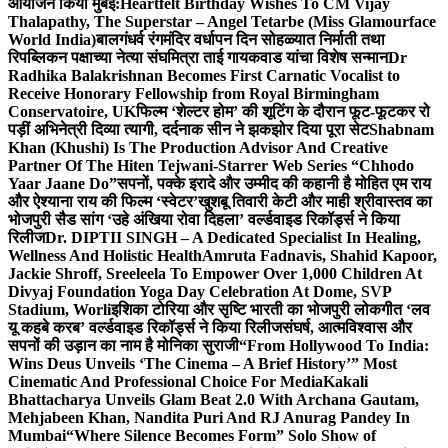
आयोजन किया मुंबई:
Heartfelt Birthday Wishes To CM Vijay
Thalapathy, The Superstar – Angel Tetarbe (Miss Glamourface
World India)
बालगंधर्व रंगमंदिर वर्धापन दिन सोहळ्यात निर्माती तथा
रिपब्लिकन पक्षाच्या नेत्या संघमित्रा ताई गायकवाड यांचा विशेष सन्मान
Dr
Radhika Balakrishnan Becomes First Carnatic Vocalist to
Receive Honorary Fellowship from Royal Birmingham
Conservatoire, UK
फिल्म ‘शेल्टर होम’ की शूटिंग के दौरान फूट-फूटकर रो
पड़ीं अभिनेत्री दिव्या त्यागी, दर्दनाक सीन ने झकझोर दिया पूरा सेट
Shabnam
Khan (Khushi) Is The Production Advisor And Creative
Partner Of The Hiten Tejwani-Starrer Web Series “Chhodo
Yaar Jaane Do”
सपनों, पक्के इरादे और उम्मीद की कहानी है मोहित एम राय
और ऐश्याना राय की फिल्म ‘स्वेटर’
खुशबू तिवारी केटी और माही श्रीवास्तव का
भोजपुरी सैड सांग ‘उहे अंखिया रोवा दिहला’ वर्ल्डवाइड रिकॉर्ड्स ने किया
रिलीज
Dr. DIPTII SINGH – A Dedicated Specialist In Healing,
Wellness And Holistic Health
Amruta Fadnavis, Shahid Kapoor,
Jackie Shroff, Sreeleela To Empower Over 1,000 Children At
Divyaj Foundation Yoga Day Celebration At Dome, SVP
Stadium, Worli
इशिका टोरिया और सृष्टि भारती का भोजपुरी लोकगीत ‘लव
यू कहबे करब’ वर्ल्डवाइड रिकॉर्ड्स ने किया रिलीज
संघर्ष, आत्मविश्वास और
सपनों की उड़ान का नाम है मोनिका सुराजी
“From Hollywood To India:
Wins Deus Unveils ‘The Cinema – A Brief History’” Most
Cinematic And Professional Choice For Media
Kakali
Bhattacharya Unveils Glam Beat 2.0 With Archana Gautam,
Mehjabeen Khan, Nandita Puri And RJ Anurag Pandey In
Mumbai
“Where Silence Becomes Form” Solo Show of