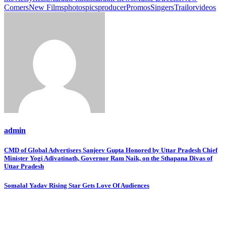
Comers
New Films
photos
pics
producer
Promos
Singers
Trailor
videos
admin
Post
CMD of Global Advertisers Sanjeev Gupta Honored by Uttar Pradesh Chief
Minister Yogi Adivatinath, Governor Ram Naik, on the Sthapana Divas of
navigation
Uttar Pradesh
Somalal Yadav Rising Star Gets Love Of Audiences