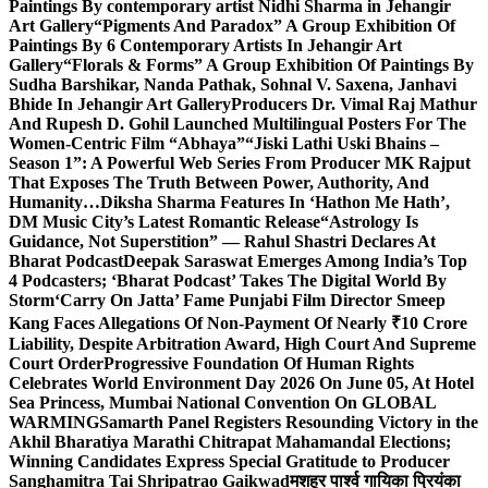
Paintings By contemporary artist Nidhi Sharma in Jehangir
Art Gallery
“Pigments And Paradox” A Group Exhibition Of
Paintings By 6 Contemporary Artists In Jehangir Art
Gallery
“Florals & Forms” A Group Exhibition Of Paintings By
Sudha Barshikar, Nanda Pathak, Sohnal V. Saxena, Janhavi
Bhide In Jehangir Art Gallery
Producers Dr. Vimal Raj Mathur
And Rupesh D. Gohil Launched Multilingual Posters For The
Women-Centric Film “Abhaya”
“Jiski Lathi Uski Bhains –
Season 1”: A Powerful Web Series From Producer MK Rajput
That Exposes The Truth Between Power, Authority, And
Humanity…
Diksha Sharma Features In ‘Hathon Me Hath’,
DM Music City’s Latest Romantic Release
“Astrology Is
Guidance, Not Superstition” — Rahul Shastri Declares At
Bharat Podcast
Deepak Saraswat Emerges Among India’s Top
4 Podcasters; ‘Bharat Podcast’ Takes The Digital World By
Storm
‘Carry On Jatta’ Fame Punjabi Film Director Smeep
Kang Faces Allegations Of Non-Payment Of Nearly ₹10 Crore
Liability, Despite Arbitration Award, High Court And Supreme
Court Order
Progressive Foundation Of Human Rights
Celebrates World Environment Day 2026 On June 05, At Hotel
Sea Princess, Mumbai National Convention On GLOBAL
WARMING
Samarth Panel Registers Resounding Victory in the
Akhil Bharatiya Marathi Chitrapat Mahamandal Elections;
Winning Candidates Express Special Gratitude to Producer
Sanghamitra Tai Shripatrao Gaikwad
मशहूर पार्श्व गायिका प्रियंका