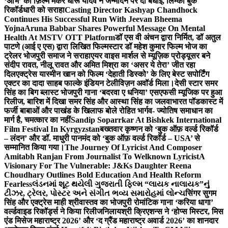
‘अभि’ को फ़िल्म मेकर धीरू यादव ने जन्मदिन पर दी बधाई, लिम्का बुक
रिकॉर्डधारी को सराहा
Casting Director Kashyap Chandhock
Continues His Successful Run With Jeevan Bheema
Yojna
Aruna Babbar Shares Powerful Message On Mental
Health At MSTV OTT Platform
डॉ एस वी अंचन द्वारा निर्मित, डॉ अतुल
पाटणे (आई ए एस) द्वारा लिखित फिल्मस्टार डॉ महेश कुमार फिल्म भोज का
ट्रेलर भोजपुरी समाज ने सराहा
एयर वाइस मार्शल से म्यूज़िक प्रोड्यूसर बने
संदीप रावत, नीलू रावत और अमित मिश्रा का ‘असर ये तेरा’ जीत रहा
दिल
एक्ट्रेस यास्मीन खान को फिल्म ‘देहाती डिस्को’ के लिए बेस्ट सपोर्टिंग
एक्टर का दादा साहब फाल्के इंडियन टेलीविज़न अवॉर्ड मिला।
देसी स्टार समर
सिंह का बिग ब्लास्ट भोजपुरी गाना ‘बदरवा ए धनिया’ एसएफसी म्यूजिक पर हुआ
रिलीज, बारिश में दिखा समर सिंह और आस्था सिंह का जलवा
भारत पॉडकास्ट में
फर्जी बाबाओं और पाखंड के खिलाफ बोले रोहित भार्गव- ज्योतिष समाधान का
मार्ग है, चमत्कार का नहीं
Sandip Soparrkar At Bishkek International
Film Festival In Kyrgyzstan
बख्तवार कृष्णन को ‘बुक ऑफ़ वर्ल्ड रिकॉर्ड
– लंदन’ और डॉ. माधुरी पानमंद को ‘बुक ऑफ़ वर्ल्ड रिकॉर्ड – USA’ से
सम्मानित किया गया।
The Journey Of Lyricist And Composer
Amitabh Ranjan From Journalist To Welknown Lyricist
A
Visionary For The Vulnerable: J&Ks Daughter Reena
Choudhary Outlines Bold Education And Health Reform
Fearless
લંડનમાં શૂટ થયેલી ગુજરાતી ફિલ્મ “લાયક નાલાયક”નું
ટીઝર, ટ્રેલર, પોસ્ટર અને સંગીત ભવ્ય સમારોહમાં લોન્ચ
सिंगर सुगम
सिंह और एक्ट्रेस माही श्रीवास्तव का भोजपुरी रोमांटिक गाना ‘करिया धागा’
वर्ल्डवाइड रिकॉर्ड्स ने किया रिलीज
निलायश्री क्रिएशन्स ने ‘होप्स मिस्टर, मिस
एंड मिसेज महाराष्ट्र 2026’ और ‘द ग्रैंड महाराष्ट्र अवार्ड 2026’ का शानदार