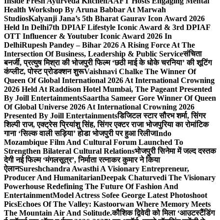
Inside Fresh Ayurveda Kitchen
AAFT Hosts Engaging Mental
Health Workshop By Aruna Babbar At Marwah
Studios
Kalyanji Jana’s 5th Bharat Gaurav Icon Award 2026
Held In Delhi
7th DPIAF Lifestyle Iconic Award & 3rd DPIAF
OTT Influencer & Youtuber Iconic Award 2026 In
Delhi
Rupesh Pandey – Bihar 2026 A Rising Force At The
Intersection Of Business, Leadership & Public Service
संचिता
बनर्जी, प्रत्युष मिश्रा की भोजपुरी फिल्म ‘छठी माई के धोके चरनिया’ की शूटिंग
कंप्लीट, पोस्ट प्रोडक्शन शुरू
Vaishnavi Chalke The Winner Of
Queen Of Global International 2026 At International Crowning
2026 Held At Raddison Hotel Mumbai, The Pageant Presented
By Joill Entertainments
Saartha Sameer Gore Winner Of Queen
Of Global Universe 2026 At International Crowning 2026
Presented By Joill Entertainments
डिजिटल स्टार सौरभ शर्मा, सिंगर
शिल्पी राज, एक्ट्रेस प्रियांशु सिंह, सिंगर एक्टर राजा भोजपुरिया का रोमांटिक
गाना ‘सिल्क वाली सड़िया’ होडा भोजपुरी पर हुआ रिलीज
Indo
Mozambique Film And Cultural Forum Launched To
Strengthen Bilateral Cultural Relations
भोजपुरी सिनेमा में जल्द दस्तक
देगी नई फिल्म ‘मंगलसूत्र’, निर्माता रत्नाकर कुमार ने किया
ऐलान
Sureshchandra Awasthi A Visionary Entrepreneur,
Producer And Humanitarian
Deepak Chaturvedi The Visionary
Powerhouse Redefining The Future Of Fashion And
Entertainment
Model Actress Sofee George Latest Photoshoot
Pics
Echoes Of The Valley: Kastoorwan Where Memory Meets
The Mountain Air And Solitude.
कौशिक द्विवेदी को मिला ‘आउटस्टैंडिंग