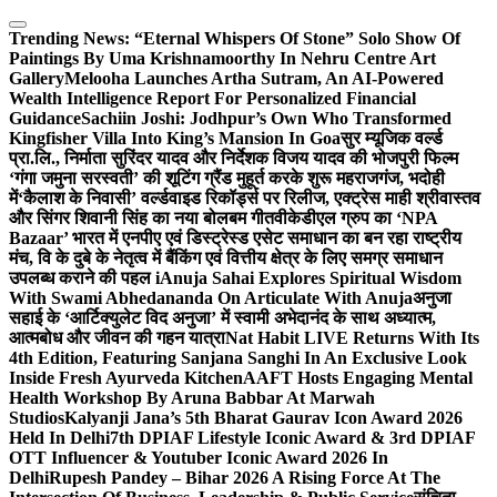
Skip
to
Trending News:
“Eternal Whispers Of Stone” Solo Show Of
content
Paintings By Uma Krishnamoorthy In Nehru Centre Art
Gallery
Melooha Launches Artha Sutram, An AI-Powered
Wealth Intelligence Report For Personalized Financial
Guidance
Sachiin Joshi: Jodhpur’s Own Who Transformed
Kingfisher Villa Into King’s Mansion In Goa
सुर म्यूजिक वर्ल्ड
प्रा.लि., निर्माता सुरिंदर यादव और निर्देशक विजय यादव की भोजपुरी फिल्म
‘गंगा जमुना सरस्वती’ की शूटिंग ग्रैंड मुहूर्त करके शुरू महराजगंज, भदोही
में
‘कैलाश के निवासी’ वर्ल्डवाइड रिकॉर्ड्स पर रिलीज, एक्ट्रेस माही श्रीवास्तव
और सिंगर शिवानी सिंह का नया बोलबम गीत
वीकेडीएल ग्रुप का ‘NPA
Bazaar’ भारत में एनपीए एवं डिस्ट्रेस्ड एसेट समाधान का बन रहा राष्ट्रीय
मंच, वि के दुबे के नेतृत्व में बैंकिंग एवं वित्तीय क्षेत्र के लिए समग्र समाधान
उपलब्ध कराने की पहल i
Anuja Sahai Explores Spiritual Wisdom
With Swami Abhedananda On Articulate With Anuja
अनुजा
सहाई के ‘आर्टिक्युलेट विद अनुजा’ में स्वामी अभेदानंद के साथ अध्यात्म,
आत्मबोध और जीवन की गहन यात्रा
Nat Habit LIVE Returns With Its
4th Edition, Featuring Sanjana Sanghi In An Exclusive Look
Inside Fresh Ayurveda Kitchen
AAFT Hosts Engaging Mental
Health Workshop By Aruna Babbar At Marwah
Studios
Kalyanji Jana’s 5th Bharat Gaurav Icon Award 2026
Held In Delhi
7th DPIAF Lifestyle Iconic Award & 3rd DPIAF
OTT Influencer & Youtuber Iconic Award 2026 In
Delhi
Rupesh Pandey – Bihar 2026 A Rising Force At The