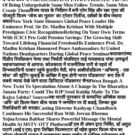
Of Being Unforgettable Some Men Follow Trends. Some Men
Create Them
विजय यादव के निर्देशन में बनी प्रेम सिंह और रक्षा गुप्ता की
भोजपुरी फिल्म ‘जोरू का गुलाम’ का ट्रेलर रिलीज, दर्शकों के बीच मचाया
धमाल
New York State Honours Global Peace Leader His
Eminence Prof. Sir Dr. Madhu Krishan With Multiple
Prestigious Civic Recognitions
Retiring On Your Own Terms
With ICICI Pru Gold Pension Savings: The Growing Shift
Toward Lifelong Financial Freedom
His Eminence Prof. Dr.
Madhu Krishan Honoured Peace Ambassadors At United
Nations Headquarters During Global Peace Seminar
कलाकारांच्या
दिंडीत रिपब्लिकन नेत्या तथा निर्माती संघमित्रा ताई गायकवाड यांचा उत्स्फूर्त
सहभाग
आस्था से आगाज: कोलकाता में राजनीतिक पारी से पहले माँ
विन्ध्यवासिनी दरबार पहुंचे कुलदीप मैती, मांगा आशीर्वाद
फ़िल्म “अभिमन्यु – एक
शोध” की शूटिंग जुलाई के आखिर में शुरू होगी
‘भारत पॉडकास्ट’ बना देश में
सबसे ज्यादा देखे जाने वाला डिजिटल पॉडकास्ट चैनल
West Bengal: A
New Twist To Speculation About A Change In The Bharatiya
Janata Party: Could The BJP Send Kuldip Maity To The
Rajya Sabha? Sources
यश भारती पुरस्कार से सम्मानित अभिषेक यादव
‘अभि’ को फ़िल्म मेकर धीरू यादव ने जन्मदिन पर दी बधाई, लिम्का बुक
रिकॉर्डधारी को सराहा
Casting Director Kashyap Chandhock
Continues His Successful Run With Jeevan Bheema
Yojna
Aruna Babbar Shares Powerful Message On Mental
Health At MSTV OTT Platform
डॉ एस वी अंचन द्वारा निर्मित, डॉ अतुल
पाटणे (आई ए एस) द्वारा लिखित फिल्मस्टार डॉ महेश कुमार फिल्म भोज का