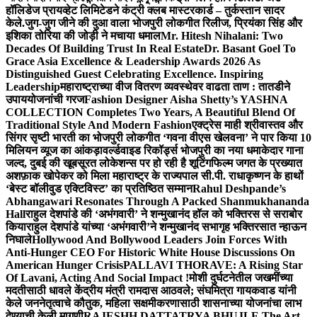
हॉलिडेज प्रायव्हेट लिमिटेडने कंट्री क्लब मास्टरकार्ड – तुर्कस्तान सादर
केले.
जुग-जुग जीने की दुआ वाला भोजपुरी लोकगीत रिलीज, प्रियंका सिंह और
इशिका तोरिया की जोड़ी ने मचाया धमाल
Mr. Hitesh Nihalani: Two
Decades Of Building Trust In Real Estate
Dr. Basant Goel To
Grace Asia Excellence & Leadership Awards 2026 As
Distinguished Guest Celebrating Excellence. Inspiring
Leadership
महाराष्ट्राच्या वीज वितरण व्यवस्थेवर वाढता ताण : तातडीने
उपाययोजनांची गरज
Fashion Designer Aisha Shetty’s YASHNA
COLLECTION Completes Two Years, A Beautiful Blend Of
Traditional Style And Modern Fashion
एक्ट्रेस माही श्रीवास्तव और
सिंगर सृष्टी भारती का भोजपुरी लोकगीत ‘गवना वीएस खेलवना’ ने पार किया 10
मिलियन व्यूज का आंकड़ा
वर्ल्डवाइड रिकॉर्ड्स भोजपुरी का नया धमाकेदार गाना
जल्द, दुबई की खूबसूरत लोकेशन्स पर हो रही है शूटिंग
फिल्म जगत के प्रख्यात
अशफ़ाक खोपेकर को मिला महाराष्ट्र के राज्यपाल सी.पी. राधाकृष्णन के हाथों
‘बेस्ट बॉलीवुड एक्टिविस्ट’ का प्रतिष्ठित सम्मान
Rahul Deshpande’s
Abhangawari Resonates Through A Packed Shanmukhananda
Hall
राहुल देशपांडे की ‘अभंगवारी’ ने शन्मुखानंद हॉल को भक्तिरस से सराबोर
किया
राहुल देशपांडे यांच्या ‘अभंगवारी’ने शन्मुखानंद सभागृह भक्तिरसात न्हाऊन
निघाले
Hollywood And Bollywood Leaders Join Forces With
Anti-Hunger CEO For Historic White House Discussions On
American Hunger Crisis
PALLAVI THORAVE: A Rising Star
Of Lavani, Acting And Social Impact !
मोशी दुर्घटनेतील जखमींच्या
मदतीसाठी धावले केंद्रीय मंत्री रामदास आठवले; संघमित्रा गायकवाड यांनी
केले जननेतृत्वाचे कौतुक, महिला सक्षमीकरणासाठी शासनाच्या योजनांचा लाभ
देण्याची केली मागणी
RAJESHH DATTATRYA BHUJLE The Art