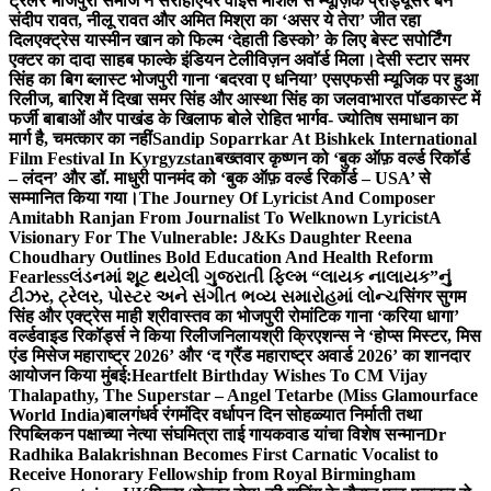
ट्रेलर भोजपुरी समाज ने सराहा
एयर वाइस मार्शल से म्यूज़िक प्रोड्यूसर बने
संदीप रावत, नीलू रावत और अमित मिश्रा का ‘असर ये तेरा’ जीत रहा
दिल
एक्ट्रेस यास्मीन खान को फिल्म ‘देहाती डिस्को’ के लिए बेस्ट सपोर्टिंग
एक्टर का दादा साहब फाल्के इंडियन टेलीविज़न अवॉर्ड मिला।
देसी स्टार समर
सिंह का बिग ब्लास्ट भोजपुरी गाना ‘बदरवा ए धनिया’ एसएफसी म्यूजिक पर हुआ
रिलीज, बारिश में दिखा समर सिंह और आस्था सिंह का जलवा
भारत पॉडकास्ट में
फर्जी बाबाओं और पाखंड के खिलाफ बोले रोहित भार्गव- ज्योतिष समाधान का
मार्ग है, चमत्कार का नहीं
Sandip Soparrkar At Bishkek International
Film Festival In Kyrgyzstan
बख्तवार कृष्णन को ‘बुक ऑफ़ वर्ल्ड रिकॉर्ड
– लंदन’ और डॉ. माधुरी पानमंद को ‘बुक ऑफ़ वर्ल्ड रिकॉर्ड – USA’ से
सम्मानित किया गया।
The Journey Of Lyricist And Composer
Amitabh Ranjan From Journalist To Welknown Lyricist
A
Visionary For The Vulnerable: J&Ks Daughter Reena
Choudhary Outlines Bold Education And Health Reform
Fearless
લંડનમાં શૂટ થયેલી ગુજરાતી ફિલ્મ “લાયક નાલાયક”નું
ટીઝર, ટ્રેલર, પોસ્ટર અને સંગીત ભવ્ય સમારોહમાં લોન્ચ
सिंगर सुगम
सिंह और एक्ट्रेस माही श्रीवास्तव का भोजपुरी रोमांटिक गाना ‘करिया धागा’
वर्ल्डवाइड रिकॉर्ड्स ने किया रिलीज
निलायश्री क्रिएशन्स ने ‘होप्स मिस्टर, मिस
एंड मिसेज महाराष्ट्र 2026’ और ‘द ग्रैंड महाराष्ट्र अवार्ड 2026’ का शानदार
आयोजन किया मुंबई:
Heartfelt Birthday Wishes To CM Vijay
Thalapathy, The Superstar – Angel Tetarbe (Miss Glamourface
World India)
बालगंधर्व रंगमंदिर वर्धापन दिन सोहळ्यात निर्माती तथा
रिपब्लिकन पक्षाच्या नेत्या संघमित्रा ताई गायकवाड यांचा विशेष सन्मान
Dr
Radhika Balakrishnan Becomes First Carnatic Vocalist to
Receive Honorary Fellowship from Royal Birmingham