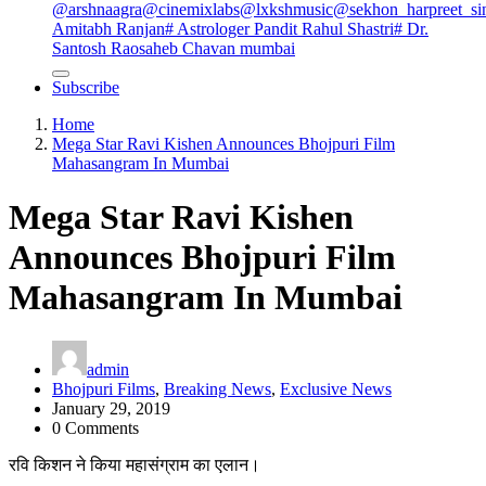
@arshnaagra
@cinemixlabs
@lxkshmusic
@sekhon_harpreet_si
Amitabh Ranjan
# Astrologer Pandit Rahul Shastri
# Dr.
Santosh Raosaheb Chavan mumbai
Subscribe
Home
Mega Star Ravi Kishen Announces Bhojpuri Film
Mahasangram In Mumbai
Mega Star Ravi Kishen
Announces Bhojpuri Film
Mahasangram In Mumbai
admin
Bhojpuri Films
,
Breaking News
,
Exclusive News
January 29, 2019
0 Comments
रवि किशन ने किया महासंग्राम का एलान।