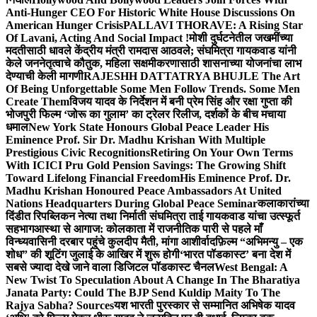
Anti-Hunger CEO For Historic White House Discussions On
American Hunger Crisis
PALLAVI THORAVE: A Rising Star
Of Lavani, Acting And Social Impact !
मोशी दुर्घटनेतील जखमींच्या
मदतीसाठी धावले केंद्रीय मंत्री रामदास आठवले; संघमित्रा गायकवाड यांनी
केले जननेतृत्वाचे कौतुक, महिला सक्षमीकरणासाठी शासनाच्या योजनांचा लाभ
देण्याची केली मागणी
RAJESHH DATTATRYA BHUJLE The Art
Of Being Unforgettable Some Men Follow Trends. Some Men
Create Them
विजय यादव के निर्देशन में बनी प्रेम सिंह और रक्षा गुप्ता की
भोजपुरी फिल्म ‘जोरू का गुलाम’ का ट्रेलर रिलीज, दर्शकों के बीच मचाया
धमाल
New York State Honours Global Peace Leader His
Eminence Prof. Sir Dr. Madhu Krishan With Multiple
Prestigious Civic Recognitions
Retiring On Your Own Terms
With ICICI Pru Gold Pension Savings: The Growing Shift
Toward Lifelong Financial Freedom
His Eminence Prof. Dr.
Madhu Krishan Honoured Peace Ambassadors At United
Nations Headquarters During Global Peace Seminar
कलाकारांच्या
दिंडीत रिपब्लिकन नेत्या तथा निर्माती संघमित्रा ताई गायकवाड यांचा उत्स्फूर्त
सहभाग
आस्था से आगाज: कोलकाता में राजनीतिक पारी से पहले माँ
विन्ध्यवासिनी दरबार पहुंचे कुलदीप मैती, मांगा आशीर्वाद
फ़िल्म “अभिमन्यु – एक
शोध” की शूटिंग जुलाई के आखिर में शुरू होगी
‘भारत पॉडकास्ट’ बना देश में
सबसे ज्यादा देखे जाने वाला डिजिटल पॉडकास्ट चैनल
West Bengal: A
New Twist To Speculation About A Change In The Bharatiya
Janata Party: Could The BJP Send Kuldip Maity To The
Rajya Sabha? Sources
यश भारती पुरस्कार से सम्मानित अभिषेक यादव