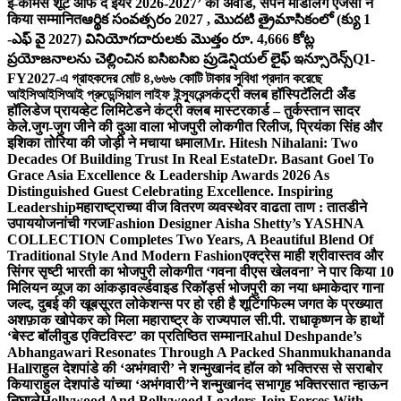
ई-कॉमर्स शूट ऑफ द ईयर 2026-2027’ का अवॉर्ड, सपने मॉडलिंग एजेंसी ने
किया सम्मानित
ఆర్థిక సంవత్సరం 2027 , మొదటి త్రైమాసికంలో (క్యు 1
-ఎఫ్ వై 2027) వినియోగదారులకు మొత్తం రూ. 4,666 కోట్ల
ప్రయోజనాలను చెల్లించిన ఐసిఐసిఐ ప్రుడెన్షియల్ లైఫ్ ఇన్సూరెన్స్
Q1-
FY2027-এ গ্রাহকদের মোট ৪,৬৬৬ কোটি টাকার সুবিধা প্রদান করেছে
আইসিআইসিআই প্রুডেন্সিয়াল লাইফ ইন্স্যুরেন্স
कंट्री क्लब हॉस्पिटॅलिटी अँड
हॉलिडेज प्रायव्हेट लिमिटेडने कंट्री क्लब मास्टरकार्ड – तुर्कस्तान सादर
केले.
जुग-जुग जीने की दुआ वाला भोजपुरी लोकगीत रिलीज, प्रियंका सिंह और
इशिका तोरिया की जोड़ी ने मचाया धमाल
Mr. Hitesh Nihalani: Two
Decades Of Building Trust In Real Estate
Dr. Basant Goel To
Grace Asia Excellence & Leadership Awards 2026 As
Distinguished Guest Celebrating Excellence. Inspiring
Leadership
महाराष्ट्राच्या वीज वितरण व्यवस्थेवर वाढता ताण : तातडीने
उपाययोजनांची गरज
Fashion Designer Aisha Shetty’s YASHNA
COLLECTION Completes Two Years, A Beautiful Blend Of
Traditional Style And Modern Fashion
एक्ट्रेस माही श्रीवास्तव और
सिंगर सृष्टी भारती का भोजपुरी लोकगीत ‘गवना वीएस खेलवना’ ने पार किया 10
मिलियन व्यूज का आंकड़ा
वर्ल्डवाइड रिकॉर्ड्स भोजपुरी का नया धमाकेदार गाना
जल्द, दुबई की खूबसूरत लोकेशन्स पर हो रही है शूटिंग
फिल्म जगत के प्रख्यात
अशफ़ाक खोपेकर को मिला महाराष्ट्र के राज्यपाल सी.पी. राधाकृष्णन के हाथों
‘बेस्ट बॉलीवुड एक्टिविस्ट’ का प्रतिष्ठित सम्मान
Rahul Deshpande’s
Abhangawari Resonates Through A Packed Shanmukhananda
Hall
राहुल देशपांडे की ‘अभंगवारी’ ने शन्मुखानंद हॉल को भक्तिरस से सराबोर
किया
राहुल देशपांडे यांच्या ‘अभंगवारी’ने शन्मुखानंद सभागृह भक्तिरसात न्हाऊन
निघाले
Hollywood And Bollywood Leaders Join Forces With