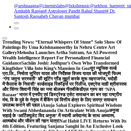
@arshnaagra
@cinemixlabs
@lxkshmusic
@sekhon_harpreet_si
Amitabh Ranjan
# Astrologer Pandit Rahul Shastri
# Dr.
Santosh Raosaheb Chavan mumbai
Trending News:
“Eternal Whispers Of Stone” Solo Show Of
Paintings By Uma Krishnamoorthy In Nehru Centre Art
Gallery
Melooha Launches Artha Sutram, An AI-Powered
Wealth Intelligence Report For Personalized Financial
Guidance
Sachiin Joshi: Jodhpur’s Own Who Transformed
Kingfisher Villa Into King’s Mansion In Goa
सुर म्यूजिक वर्ल्ड
प्रा.लि., निर्माता सुरिंदर यादव और निर्देशक विजय यादव की भोजपुरी फिल्म
‘गंगा जमुना सरस्वती’ की शूटिंग ग्रैंड मुहूर्त करके शुरू महराजगंज, भदोही
में
‘कैलाश के निवासी’ वर्ल्डवाइड रिकॉर्ड्स पर रिलीज, एक्ट्रेस माही श्रीवास्तव
और सिंगर शिवानी सिंह का नया बोलबम गीत
वीकेडीएल ग्रुप का ‘NPA
Bazaar’ भारत में एनपीए एवं डिस्ट्रेस्ड एसेट समाधान का बन रहा राष्ट्रीय
मंच, वि के दुबे के नेतृत्व में बैंकिंग एवं वित्तीय क्षेत्र के लिए समग्र समाधान
उपलब्ध कराने की पहल i
Anuja Sahai Explores Spiritual Wisdom
With Swami Abhedananda On Articulate With Anuja
अनुजा
सहाई के ‘आर्टिक्युलेट विद अनुजा’ में स्वामी अभेदानंद के साथ अध्यात्म,
आत्मबोध और जीवन की गहन यात्रा
Nat Habit LIVE Returns With Its
4th Edition, Featuring Sanjana Sanghi In An Exclusive Look