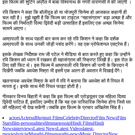
इस फिल्म की शुटिंग अप्रैल में बाबा विश्वनाथ के नगरी वाराणसी में की जाएगी ।
रवि किशन ने कहा कि बॉलीवुड हो या भोजपुरी सिनेमा हो आजकल कहानी ही
चल रही है। मुझे खुशी है कि फिल्म का टाइटल “महासंग्राम” बड़ा अच्छा है और
फिल्म की निर्मात्री दिव्या द्विवेदी बड़ी उत्साहित हैं इसलिए एक अच्छा सिनेमा
सामने आएगा।
आम्रपाली के साथ पहली बार काम कर रहे रवि किशन ने कहा कि दर्शक
आम्रपाली के साथ उनकी जोड़ी पसंद करेंगे। वह एक प्रोफेशनल एक्ट्रेस हैं।
इसके लेखक निर्देशक राम जी पटेल ने मीडिया से बात करते हुए कहा कि उन्होंने
रवि किशन को ध्यान में रखकर ही महासंग्राम की स्क्रिप्ट लिखी है। इस रोल के
लिए वही फिट थे। इस फिल्म में आम्रपाली रवि किशन की पत्नी के किरदार में
दिखेंगी जबकि अवधेश मिश्रा भी इसमें एक अलग ही अवतार में दिखाई देंगे।
खलनायक अवधेश मिश्रा के बारे में रवि ने बताया कि अवधेश को मै रियल में
मारता हूं। इनके साथ मेरी रियल फाइट होती है।
गीतकार विनय बिहारी ने कहा कि इस फिल्म की प्रोड्यूसर एक महिला दिव्या
द्विवेदी पाटिल हैं, इसलिए उम्मीद है कि यह एक पारिवारिक सिनेमा होगा जिसे घर
की महिलाएं भी देख सकेंगी।जबकि इस फ़िल्म के प्रचार अखिलेश सिंह है।
actors
Actress
Bhojpuri Films
Celebrity
Director
Film News
Film
Stars
film-personalities
filmstar
gossip
Hindi Films
Hindi
News
interviews
Latest News
Latest Videos
latest-
movies
lyricist
Marathi-films
marathi-news
Music Director
New