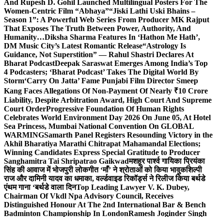
And Rupesh D. Gohil Launched Multilingual Posters For The
Women-Centric Film “Abhaya”
“Jiski Lathi Uski Bhains –
Season 1”: A Powerful Web Series From Producer MK Rajput
That Exposes The Truth Between Power, Authority, And
Humanity…
Diksha Sharma Features In ‘Hathon Me Hath’,
DM Music City’s Latest Romantic Release
“Astrology Is
Guidance, Not Superstition” — Rahul Shastri Declares At
Bharat Podcast
Deepak Saraswat Emerges Among India’s Top
4 Podcasters; ‘Bharat Podcast’ Takes The Digital World By
Storm
‘Carry On Jatta’ Fame Punjabi Film Director Smeep
Kang Faces Allegations Of Non-Payment Of Nearly ₹10 Crore
Liability, Despite Arbitration Award, High Court And Supreme
Court Order
Progressive Foundation Of Human Rights
Celebrates World Environment Day 2026 On June 05, At Hotel
Sea Princess, Mumbai National Convention On GLOBAL
WARMING
Samarth Panel Registers Resounding Victory in the
Akhil Bharatiya Marathi Chitrapat Mahamandal Elections;
Winning Candidates Express Special Gratitude to Producer
Sanghamitra Tai Shripatrao Gaikwad
मशहूर पार्श्व गायिका प्रियंका
सिंह की आवाज में भोजपुरी लोकगीत ‘माँ’ ने श्रोताओं को किया भावुक
शिल्पी
राज और दामिनी यादव का धमाका, वर्ल्डवाइड रिकॉर्ड्स ने रिलीज किया बर्थडे
एंथम गाना ‘बर्थडे वाला दिन
Top Leading Lawyer V. K. Dubey,
Chairman Of Vkdl Npa Advisory Council, Receives
Distinguished Honour At The 2nd International Bar & Bench
Badminton Championship In London
Ramesh Joginder Singh