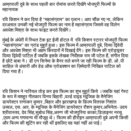
आम्रपाली दुबे के साथ पहली बार रोमांस करते दिखेंगे भोजपुरी फिल्मों के
महानायक
रवि किशन ने कर दिया है “महासंग्राम” का एलान। आप चौंक गए ना, लेकिन
दरअसल उनकी नई भोजपुरी फिल्म का नाम है महासंग्राम जिसमे वह विलेन
अवधेश मिश्रा के साथ फाइट करते दिखेंगे।
मुंबई के अंधेरी में स्थित टेक इट ईजी होटल में रवि किशन स्टारर भोजपुरी फिल्म
“महासंग्राम” का ग्रांड मुहूर्त हुआ। इस फिल्म में आम्रपाली दुबे, दिव्या द्विवेदी
और अवधेश मिश्रा भी अहम किरदारों में दिखाई देंगे। इस फिल्म की प्रोड्यूसर
दिव्या द्विवेदी पाटिल हैं जबकि इसके लेखक निर्देशक राम जी पटेल हैं, संगीत दिया
है छोटे बाबा ने। डी एन सिनेमा के बैनर तले बनने जा रही फिल्म के डी. ओ .पी
साहिल जे अंसारी और हेड ऑफ प्रोडक्शन का ज़िमेदारी निखिल पाटिल को
दिया गया हैं।
रवि किशन ने नारियल तोड़ कर इस फिल्म का शुभ मुहूर्त किये ।जबकि यहां गेस्ट
के रूप में मशहूर गीतकार विनय बिहारी ,वर्ल्ड वाइड म्यूजिक के मैनेजिंग
डायरेक्टर रत्नाकर कुमार ,बिहार और झारखण्ड के फ़िल्म वितरक निशांत
उज्वल, एस. आर. के म्यूजिक के मैनेजिंग डायरेक्टर रौशन कुमार,अभिनेता- उदय
श्रीवास्तव, देव सिंह,सुबोध सिंह,अरुण जी भोजपुरिया काका,डिज़ाइनर नरसू
,एवम अन्य गणमान्य भी मौजूद थे। फिल्म की हीरोइन आम्रपाली दुबे अपनी किसी
और फिल्म की शूटिंग कर रही थीं इसलिए वह यहां नहीं आ पाई।