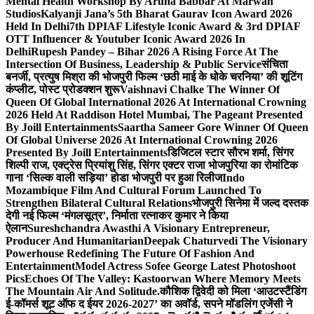
Mental Health Workshop By Aruna Babbar At Marwah
Studios
Kalyanji Jana’s 5th Bharat Gaurav Icon Award 2026
Held In Delhi
7th DPIAF Lifestyle Iconic Award & 3rd DPIAF
OTT Influencer & Youtuber Iconic Award 2026 In
Delhi
Rupesh Pandey – Bihar 2026 A Rising Force At The
Intersection Of Business, Leadership & Public Service
संचिता
बनर्जी, प्रत्युष मिश्रा की भोजपुरी फिल्म ‘छठी माई के धोके चरनिया’ की शूटिंग
कंप्लीट, पोस्ट प्रोडक्शन शुरू
Vaishnavi Chalke The Winner Of
Queen Of Global International 2026 At International Crowning
2026 Held At Raddison Hotel Mumbai, The Pageant Presented
By Joill Entertainments
Saartha Sameer Gore Winner Of Queen
Of Global Universe 2026 At International Crowning 2026
Presented By Joill Entertainments
डिजिटल स्टार सौरभ शर्मा, सिंगर
शिल्पी राज, एक्ट्रेस प्रियांशु सिंह, सिंगर एक्टर राजा भोजपुरिया का रोमांटिक
गाना ‘सिल्क वाली सड़िया’ होडा भोजपुरी पर हुआ रिलीज
Indo
Mozambique Film And Cultural Forum Launched To
Strengthen Bilateral Cultural Relations
भोजपुरी सिनेमा में जल्द दस्तक
देगी नई फिल्म ‘मंगलसूत्र’, निर्माता रत्नाकर कुमार ने किया
ऐलान
Sureshchandra Awasthi A Visionary Entrepreneur,
Producer And Humanitarian
Deepak Chaturvedi The Visionary
Powerhouse Redefining The Future Of Fashion And
Entertainment
Model Actress Sofee George Latest Photoshoot
Pics
Echoes Of The Valley: Kastoorwan Where Memory Meets
The Mountain Air And Solitude.
कौशिक द्विवेदी को मिला ‘आउटस्टैंडिंग
ई-कॉमर्स शूट ऑफ द ईयर 2026-2027’ का अवॉर्ड, सपने मॉडलिंग एजेंसी ने