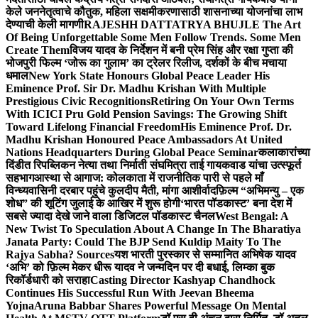
केले जननेतृत्वाचे कौतुक, महिला सक्षमीकरणासाठी शासनाच्या योजनांचा लाभ
देण्याची केली मागणी
RAJESHH DATTATRYA BHUJLE The Art
Of Being Unforgettable Some Men Follow Trends. Some Men
Create Them
विजय यादव के निर्देशन में बनी प्रेम सिंह और रक्षा गुप्ता की
भोजपुरी फिल्म ‘जोरू का गुलाम’ का ट्रेलर रिलीज, दर्शकों के बीच मचाया
धमाल
New York State Honours Global Peace Leader His
Eminence Prof. Sir Dr. Madhu Krishan With Multiple
Prestigious Civic Recognitions
Retiring On Your Own Terms
With ICICI Pru Gold Pension Savings: The Growing Shift
Toward Lifelong Financial Freedom
His Eminence Prof. Dr.
Madhu Krishan Honoured Peace Ambassadors At United
Nations Headquarters During Global Peace Seminar
कलाकारांच्या
दिंडीत रिपब्लिकन नेत्या तथा निर्माती संघमित्रा ताई गायकवाड यांचा उत्स्फूर्त
सहभाग
आस्था से आगाज: कोलकाता में राजनीतिक पारी से पहले माँ
विन्ध्यवासिनी दरबार पहुंचे कुलदीप मैती, मांगा आशीर्वाद
फ़िल्म “अभिमन्यु – एक
शोध” की शूटिंग जुलाई के आखिर में शुरू होगी
‘भारत पॉडकास्ट’ बना देश में
सबसे ज्यादा देखे जाने वाला डिजिटल पॉडकास्ट चैनल
West Bengal: A
New Twist To Speculation About A Change In The Bharatiya
Janata Party: Could The BJP Send Kuldip Maity To The
Rajya Sabha? Sources
यश भारती पुरस्कार से सम्मानित अभिषेक यादव
‘अभि’ को फ़िल्म मेकर धीरू यादव ने जन्मदिन पर दी बधाई, लिम्का बुक
रिकॉर्डधारी को सराहा
Casting Director Kashyap Chandhock
Continues His Successful Run With Jeevan Bheema
Yojna
Aruna Babbar Shares Powerful Message On Mental