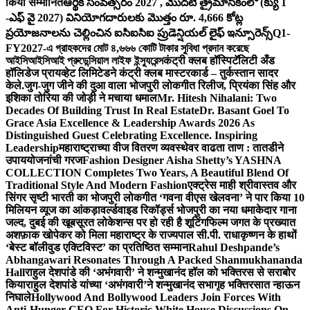
किया सम्मानित
ఆర్థిక సంవత్సరం 2027 , మొదటి త్రైమాసికంలో (క్యు 1
-ఎఫ్ వై 2027) వినియోగదారులకు మొత్తం రూ. 4,666 కోట్ల
ప్రయోజనాలను చెల్లించిన ఐసిఐసిఐ ప్రుడెన్షియల్ లైఫ్ ఇన్సూరెన్స్
Q1-
FY2027-এ গ্রাহকদের মোট ৪,৬৬৬ কোটি টাকার সুবিধা প্রদান করেছে
আইসিআইসিআই প্রুডেন্সিয়াল লাইফ ইন্স্যুরেন্স
कंट्री क्लब हॉस्पिटॅलिटी अँड
हॉलिडेज प्रायव्हेट लिमिटेडने कंट्री क्लब मास्टरकार्ड – तुर्कस्तान सादर
केले.
जुग-जुग जीने की दुआ वाला भोजपुरी लोकगीत रिलीज, प्रियंका सिंह और
इशिका तोरिया की जोड़ी ने मचाया धमाल
Mr. Hitesh Nihalani: Two
Decades Of Building Trust In Real Estate
Dr. Basant Goel To
Grace Asia Excellence & Leadership Awards 2026 As
Distinguished Guest Celebrating Excellence. Inspiring
Leadership
महाराष्ट्राच्या वीज वितरण व्यवस्थेवर वाढता ताण : तातडीने
उपाययोजनांची गरज
Fashion Designer Aisha Shetty’s YASHNA
COLLECTION Completes Two Years, A Beautiful Blend Of
Traditional Style And Modern Fashion
एक्ट्रेस माही श्रीवास्तव और
सिंगर सृष्टी भारती का भोजपुरी लोकगीत ‘गवना वीएस खेलवना’ ने पार किया 10
मिलियन व्यूज का आंकड़ा
वर्ल्डवाइड रिकॉर्ड्स भोजपुरी का नया धमाकेदार गाना
जल्द, दुबई की खूबसूरत लोकेशन्स पर हो रही है शूटिंग
फिल्म जगत के प्रख्यात
अशफ़ाक खोपेकर को मिला महाराष्ट्र के राज्यपाल सी.पी. राधाकृष्णन के हाथों
‘बेस्ट बॉलीवुड एक्टिविस्ट’ का प्रतिष्ठित सम्मान
Rahul Deshpande’s
Abhangawari Resonates Through A Packed Shanmukhananda
Hall
राहुल देशपांडे की ‘अभंगवारी’ ने शन्मुखानंद हॉल को भक्तिरस से सराबोर
किया
राहुल देशपांडे यांच्या ‘अभंगवारी’ने शन्मुखानंद सभागृह भक्तिरसात न्हाऊन
निघाले
Hollywood And Bollywood Leaders Join Forces With
Anti-Hunger CEO For Historic White House Discussions On