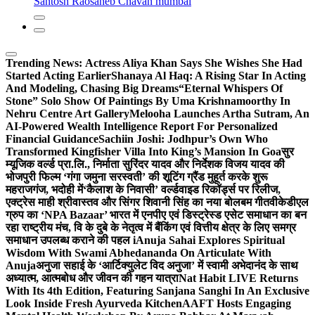
Santosh Raosaheb Chavan mumbai
Trending News:
Actress Aliya Khan Says She Wishes She Had
Started Acting Earlier
Shanaya Al Haq: A Rising Star In Acting
And Modeling, Chasing Big Dreams
“Eternal Whispers Of
Stone” Solo Show Of Paintings By Uma Krishnamoorthy In
Nehru Centre Art Gallery
Melooha Launches Artha Sutram, An
AI-Powered Wealth Intelligence Report For Personalized
Financial Guidance
Sachiin Joshi: Jodhpur’s Own Who
Transformed Kingfisher Villa Into King’s Mansion In Goa
सुर
म्यूजिक वर्ल्ड प्रा.लि., निर्माता सुरिंदर यादव और निर्देशक विजय यादव की
भोजपुरी फिल्म ‘गंगा जमुना सरस्वती’ की शूटिंग ग्रैंड मुहूर्त करके शुरू
महराजगंज, भदोही में
‘कैलाश के निवासी’ वर्ल्डवाइड रिकॉर्ड्स पर रिलीज,
एक्ट्रेस माही श्रीवास्तव और सिंगर शिवानी सिंह का नया बोलबम गीत
वीकेडीएल
ग्रुप का ‘NPA Bazaar’ भारत में एनपीए एवं डिस्ट्रेस्ड एसेट समाधान का बन
रहा राष्ट्रीय मंच, वि के दुबे के नेतृत्व में बैंकिंग एवं वित्तीय क्षेत्र के लिए समग्र
समाधान उपलब्ध कराने की पहल i
Anuja Sahai Explores Spiritual
Wisdom With Swami Abhedananda On Articulate With
Anuja
अनुजा सहाई के ‘आर्टिक्युलेट विद अनुजा’ में स्वामी अभेदानंद के साथ
अध्यात्म, आत्मबोध और जीवन की गहन यात्रा
Nat Habit LIVE Returns
With Its 4th Edition, Featuring Sanjana Sanghi In An Exclusive
Look Inside Fresh Ayurveda Kitchen
AAFT Hosts Engaging