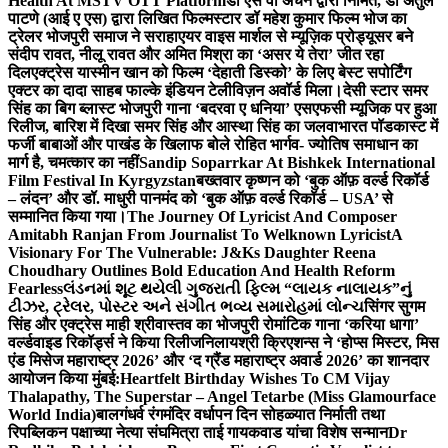
Health At MSTV OTT Platform
डॉ एस वी अंचन द्वारा निर्मित, डॉ अतुल
पाटणे (आई ए एस) द्वारा लिखित फिल्मस्टार डॉ महेश कुमार फिल्म भोज का
ट्रेलर भोजपुरी समाज ने सराहा
एयर वाइस मार्शल से म्यूज़िक प्रोड्यूसर बने
संदीप रावत, नीलू रावत और अमित मिश्रा का ‘असर ये तेरा’ जीत रहा
दिल
एक्ट्रेस यास्मीन खान को फिल्म ‘देहाती डिस्को’ के लिए बेस्ट सपोर्टिंग
एक्टर का दादा साहब फाल्के इंडियन टेलीविज़न अवॉर्ड मिला।
देसी स्टार समर
सिंह का बिग ब्लास्ट भोजपुरी गाना ‘बदरवा ए धनिया’ एसएफसी म्यूजिक पर हुआ
रिलीज, बारिश में दिखा समर सिंह और आस्था सिंह का जलवा
भारत पॉडकास्ट में
फर्जी बाबाओं और पाखंड के खिलाफ बोले रोहित भार्गव- ज्योतिष समाधान का
मार्ग है, चमत्कार का नहीं
Sandip Soparrkar At Bishkek International
Film Festival In Kyrgyzstan
बख्तवार कृष्णन को ‘बुक ऑफ़ वर्ल्ड रिकॉर्ड
– लंदन’ और डॉ. माधुरी पानमंद को ‘बुक ऑफ़ वर्ल्ड रिकॉर्ड – USA’ से
सम्मानित किया गया।
The Journey Of Lyricist And Composer
Amitabh Ranjan From Journalist To Welknown Lyricist
A
Visionary For The Vulnerable: J&Ks Daughter Reena
Choudhary Outlines Bold Education And Health Reform
Fearless
લંડનમાં શૂટ થયેલી ગુજરાતી ફિલ્મ “લાયક નાલાયક”નું
ટીઝર, ટ્રેલર, પોસ્ટર અને સંગીત ભવ્ય સમારોહમાં લોન્ચ
सिंगर सुगम
सिंह और एक्ट्रेस माही श्रीवास्तव का भोजपुरी रोमांटिक गाना ‘करिया धागा’
वर्ल्डवाइड रिकॉर्ड्स ने किया रिलीज
निलायश्री क्रिएशन्स ने ‘होप्स मिस्टर, मिस
एंड मिसेज महाराष्ट्र 2026’ और ‘द ग्रैंड महाराष्ट्र अवार्ड 2026’ का शानदार
आयोजन किया मुंबई:
Heartfelt Birthday Wishes To CM Vijay
Thalapathy, The Superstar – Angel Tetarbe (Miss Glamourface
World India)
बालगंधर्व रंगमंदिर वर्धापन दिन सोहळ्यात निर्माती तथा
रिपब्लिकन पक्षाच्या नेत्या संघमित्रा ताई गायकवाड यांचा विशेष सन्मान
Dr