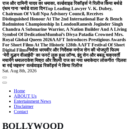
राज और दामिनी यादव का धमाका, वर्ल्डवाइड रिकॉर्ड्स ने रिलीज किया बर्थडे
एंथम गाना ‘बर्थडे वाला दिन
Top Leading Lawyer V. K. Dubey,
Chairman Of Vkdl Npa Advisory Council, Receives
Distinguished Honour At The 2nd International Bar & Bench
Badminton Championship In London
Ramesh Joginder Singh
Chandra A Submarine Warrior, A Nation Builder And A Living
Symbol Of Dedication
Mumbai’s Divya Patadia Crowned Mrs.
Royal Global Queen 2026
AAFT Introduces Prestigious Awards
For Short Films At The Historic 128th AAFT Festival Of Short
Digital Films
निर्माता धरमवीर और निर्देशक मनोज सेन की भोजपुरी फिल्म
‘मेरी दुल्हन वीआईपी’ का फर्स्ट लुक हुआ लॉन्च, इंदु सेन और बबलू चक्रवर्ती
मचायेंगे धमाल
राकेश मिश्रा और शिल्पी राज का नया धमाकेदार लोकगीत ‘दिलवा
बा रुई जइसन’ वर्ल्डवाइड रिकॉर्ड्स ने किया रिलीज
Sat. Aug 8th, 2026
Home
ABOUT Us
Entertainment News
Disclaimer
Contact
BOLLYWOOD