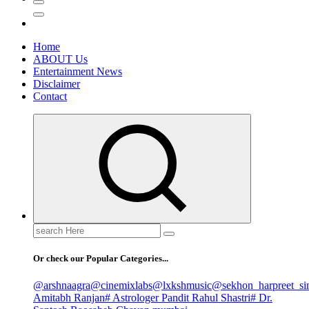
Home
ABOUT Us
Entertainment News
Disclaimer
Contact
Search
for:
Or check our Popular Categories...
@arshnaagra
@cinemixlabs
@lxkshmusic
@sekhon_harpreet_si
Amitabh Ranjan
# Astrologer Pandit Rahul Shastri
# Dr.