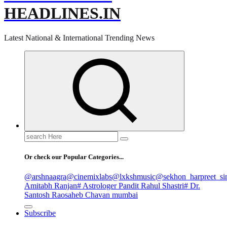
HEADLINES.IN
Latest National & International Trending News
Search
for:
Or check our Popular Categories...
@arshnaagra
@cinemixlabs
@lxkshmusic
@sekhon_harpreet_si
Amitabh Ranjan
# Astrologer Pandit Rahul Shastri
# Dr.
Santosh Raosaheb Chavan mumbai
Subscribe