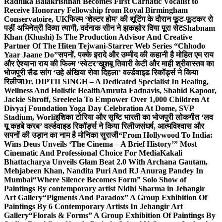
Radhika Balakrishnan Becomes First Carnatic Vocalist to
Receive Honorary Fellowship from Royal Birmingham
Conservatoire, UK
फिल्म ‘शेल्टर होम’ की शूटिंग के दौरान फूट-फूटकर रो
पड़ीं अभिनेत्री दिव्या त्यागी, दर्दनाक सीन ने झकझोर दिया पूरा सेट
Shabnam
Khan (Khushi) Is The Production Advisor And Creative
Partner Of The Hiten Tejwani-Starrer Web Series “Chhodo
Yaar Jaane Do”
सपनों, पक्के इरादे और उम्मीद की कहानी है मोहित एम राय
और ऐश्याना राय की फिल्म ‘स्वेटर’
खुशबू तिवारी केटी और माही श्रीवास्तव का
भोजपुरी सैड सांग ‘उहे अंखिया रोवा दिहला’ वर्ल्डवाइड रिकॉर्ड्स ने किया
रिलीज
Dr. DIPTII SINGH – A Dedicated Specialist In Healing,
Wellness And Holistic Health
Amruta Fadnavis, Shahid Kapoor,
Jackie Shroff, Sreeleela To Empower Over 1,000 Children At
Divyaj Foundation Yoga Day Celebration At Dome, SVP
Stadium, Worli
इशिका टोरिया और सृष्टि भारती का भोजपुरी लोकगीत ‘लव
यू कहबे करब’ वर्ल्डवाइड रिकॉर्ड्स ने किया रिलीज
संघर्ष, आत्मविश्वास और
सपनों की उड़ान का नाम है मोनिका सुराजी
“From Hollywood To India:
Wins Deus Unveils ‘The Cinema – A Brief History’” Most
Cinematic And Professional Choice For Media
Kakali
Bhattacharya Unveils Glam Beat 2.0 With Archana Gautam,
Mehjabeen Khan, Nandita Puri And RJ Anurag Pandey In
Mumbai
“Where Silence Becomes Form” Solo Show of
Paintings By contemporary artist Nidhi Sharma in Jehangir
Art Gallery
“Pigments And Paradox” A Group Exhibition Of
Paintings By 6 Contemporary Artists In Jehangir Art
Gallery
“Florals & Forms” A Group Exhibition Of Paintings By