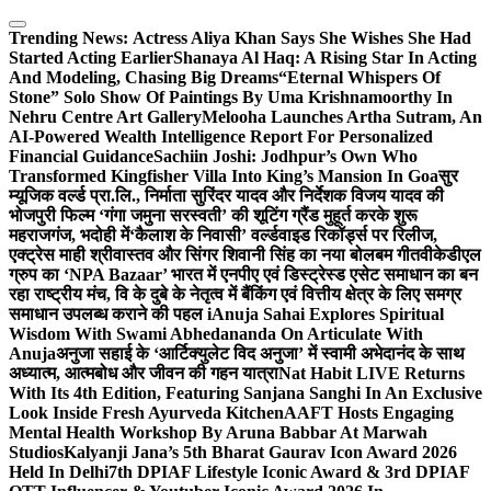
Skip
to
Trending News:
Actress Aliya Khan Says She Wishes She Had
content
Started Acting Earlier
Shanaya Al Haq: A Rising Star In Acting
And Modeling, Chasing Big Dreams
“Eternal Whispers Of
Stone” Solo Show Of Paintings By Uma Krishnamoorthy In
Nehru Centre Art Gallery
Melooha Launches Artha Sutram, An
AI-Powered Wealth Intelligence Report For Personalized
Financial Guidance
Sachiin Joshi: Jodhpur’s Own Who
Transformed Kingfisher Villa Into King’s Mansion In Goa
सुर
म्यूजिक वर्ल्ड प्रा.लि., निर्माता सुरिंदर यादव और निर्देशक विजय यादव की
भोजपुरी फिल्म ‘गंगा जमुना सरस्वती’ की शूटिंग ग्रैंड मुहूर्त करके शुरू
महराजगंज, भदोही में
‘कैलाश के निवासी’ वर्ल्डवाइड रिकॉर्ड्स पर रिलीज,
एक्ट्रेस माही श्रीवास्तव और सिंगर शिवानी सिंह का नया बोलबम गीत
वीकेडीएल
ग्रुप का ‘NPA Bazaar’ भारत में एनपीए एवं डिस्ट्रेस्ड एसेट समाधान का बन
रहा राष्ट्रीय मंच, वि के दुबे के नेतृत्व में बैंकिंग एवं वित्तीय क्षेत्र के लिए समग्र
समाधान उपलब्ध कराने की पहल i
Anuja Sahai Explores Spiritual
Wisdom With Swami Abhedananda On Articulate With
Anuja
अनुजा सहाई के ‘आर्टिक्युलेट विद अनुजा’ में स्वामी अभेदानंद के साथ
अध्यात्म, आत्मबोध और जीवन की गहन यात्रा
Nat Habit LIVE Returns
With Its 4th Edition, Featuring Sanjana Sanghi In An Exclusive
Look Inside Fresh Ayurveda Kitchen
AAFT Hosts Engaging
Mental Health Workshop By Aruna Babbar At Marwah
Studios
Kalyanji Jana’s 5th Bharat Gaurav Icon Award 2026
Held In Delhi
7th DPIAF Lifestyle Iconic Award & 3rd DPIAF