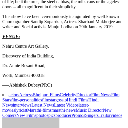
of life; be it the urns, the steel dabbas, the milk cans or the ageless
doors – all magnificent in their simplicity.
This show have been ceremoniously inaugurated by well-known
Choreographer Sandip Soparrkar, Actress Sharbani Mukherjee and
writer and Social activist Manju Lodha on 29th January 2019
VENUE:
Nehru Centre Art Gallery,
Discovery of India Building,
Dr. Annie Besant Road,
Worli, Mumbai 400018
—–Abhishek Dubey(PRO)
actors
Actress
Bhojpuri Films
Celebrity
Director
Film News
Film
Stars
film-personalities
filmstar
gossip
Hindi Films
Hindi
News
interviews
Latest News
Latest Videos
latest-
movies
lyricist
Marathi-films
marathi-news
Music Director
New
Comers
New Films
photos
pics
producer
Promos
Singers
Trailor
videos