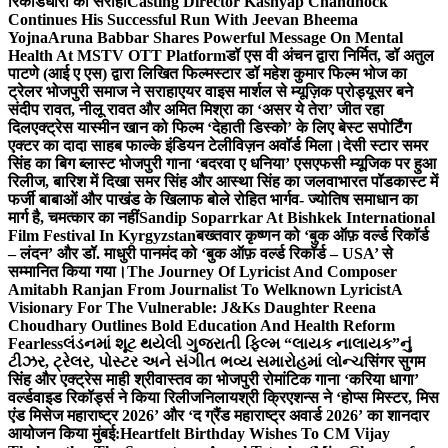
रिकॉर्डधारी को सराहा
Casting Director Kashyap Chandhock
Continues His Successful Run With Jeevan Bheema
Yojna
Aruna Babbar Shares Powerful Message On Mental
Health At MSTV OTT Platform
डॉ एस वी अंचन द्वारा निर्मित, डॉ अतुल
पाटणे (आई ए एस) द्वारा लिखित फिल्मस्टार डॉ महेश कुमार फिल्म भोज का
ट्रेलर भोजपुरी समाज ने सराहा
एयर वाइस मार्शल से म्यूज़िक प्रोड्यूसर बने
संदीप रावत, नीलू रावत और अमित मिश्रा का ‘असर ये तेरा’ जीत रहा
दिल
एक्ट्रेस यास्मीन खान को फिल्म ‘देहाती डिस्को’ के लिए बेस्ट सपोर्टिंग
एक्टर का दादा साहब फाल्के इंडियन टेलीविज़न अवॉर्ड मिला।
देसी स्टार समर
सिंह का बिग ब्लास्ट भोजपुरी गाना ‘बदरवा ए धनिया’ एसएफसी म्यूजिक पर हुआ
रिलीज, बारिश में दिखा समर सिंह और आस्था सिंह का जलवा
भारत पॉडकास्ट में
फर्जी बाबाओं और पाखंड के खिलाफ बोले रोहित भार्गव- ज्योतिष समाधान का
मार्ग है, चमत्कार का नहीं
Sandip Soparrkar At Bishkek International
Film Festival In Kyrgyzstan
बख्तवार कृष्णन को ‘बुक ऑफ़ वर्ल्ड रिकॉर्ड
– लंदन’ और डॉ. माधुरी पानमंद को ‘बुक ऑफ़ वर्ल्ड रिकॉर्ड – USA’ से
सम्मानित किया गया।
The Journey Of Lyricist And Composer
Amitabh Ranjan From Journalist To Welknown Lyricist
A
Visionary For The Vulnerable: J&Ks Daughter Reena
Choudhary Outlines Bold Education And Health Reform
Fearless
લંડનમાં શૂટ થયેલી ગુજરાતી ફિલ્મ “લાયક નાલાયક”નું
ટીઝર, ટ્રેલર, પોસ્ટર અને સંગીત ભવ્ય સમારોહમાં લોન્ચ
सिंगर सुगम
सिंह और एक्ट्रेस माही श्रीवास्तव का भोजपुरी रोमांटिक गाना ‘करिया धागा’
वर्ल्डवाइड रिकॉर्ड्स ने किया रिलीज
निलायश्री क्रिएशन्स ने ‘होप्स मिस्टर, मिस
एंड मिसेज महाराष्ट्र 2026’ और ‘द ग्रैंड महाराष्ट्र अवार्ड 2026’ का शानदार
आयोजन किया मुंबई:
Heartfelt Birthday Wishes To CM Vijay