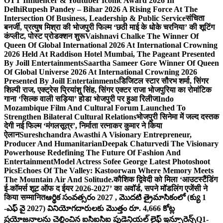
OTT Influencer & Youtuber Iconic Award 2026 In
Delhi
Rupesh Pandey – Bihar 2026 A Rising Force At The
Intersection Of Business, Leadership & Public Service
संचिता
बनर्जी, प्रत्युष मिश्रा की भोजपुरी फिल्म ‘छठी माई के धोके चरनिया’ की शूटिंग
कंप्लीट, पोस्ट प्रोडक्शन शुरू
Vaishnavi Chalke The Winner Of
Queen Of Global International 2026 At International Crowning
2026 Held At Raddison Hotel Mumbai, The Pageant Presented
By Joill Entertainments
Saartha Sameer Gore Winner Of Queen
Of Global Universe 2026 At International Crowning 2026
Presented By Joill Entertainments
डिजिटल स्टार सौरभ शर्मा, सिंगर
शिल्पी राज, एक्ट्रेस प्रियांशु सिंह, सिंगर एक्टर राजा भोजपुरिया का रोमांटिक
गाना ‘सिल्क वाली सड़िया’ होडा भोजपुरी पर हुआ रिलीज
Indo
Mozambique Film And Cultural Forum Launched To
Strengthen Bilateral Cultural Relations
भोजपुरी सिनेमा में जल्द दस्तक
देगी नई फिल्म ‘मंगलसूत्र’, निर्माता रत्नाकर कुमार ने किया
ऐलान
Sureshchandra Awasthi A Visionary Entrepreneur,
Producer And Humanitarian
Deepak Chaturvedi The Visionary
Powerhouse Redefining The Future Of Fashion And
Entertainment
Model Actress Sofee George Latest Photoshoot
Pics
Echoes Of The Valley: Kastoorwan Where Memory Meets
The Mountain Air And Solitude.
कौशिक द्विवेदी को मिला ‘आउटस्टैंडिंग
ई-कॉमर्स शूट ऑफ द ईयर 2026-2027’ का अवॉर्ड, सपने मॉडलिंग एजेंसी ने
किया सम्मानित
ఆర్థిక సంవత్సరం 2027 , మొదటి త్రైమాసికంలో (క్యు 1
-ఎఫ్ వై 2027) వినియోగదారులకు మొత్తం రూ. 4,666 కోట్ల
ప్రయోజనాలను చెల్లించిన ఐసిఐసిఐ ప్రుడెన్షియల్ లైఫ్ ఇన్సూరెన్స్
Q1-