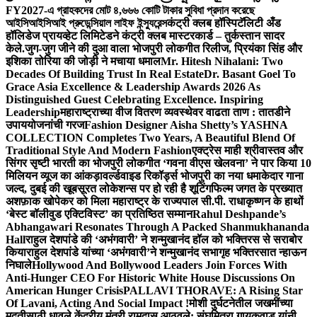
FY2027-এ গ্রাহকদের মোট ৪,৬৬৬ কোটি টাকার সুবিধা প্রদান করেছে
আইসিআইসিআই প্রুডেন্সিয়াল লাইফ ইন্স্যুরেন্স
कंट्री क्लब हॉस्पिटॅलिटी अँड
हॉलिडेज प्रायव्हेट लिमिटेडने कंट्री क्लब मास्टरकार्ड – तुर्कस्तान सादर
केले.
जुग-जुग जीने की दुआ वाला भोजपुरी लोकगीत रिलीज, प्रियंका सिंह और
इशिका तोरिया की जोड़ी ने मचाया धमाल
Mr. Hitesh Nihalani: Two
Decades Of Building Trust In Real Estate
Dr. Basant Goel To
Grace Asia Excellence & Leadership Awards 2026 As
Distinguished Guest Celebrating Excellence. Inspiring
Leadership
महाराष्ट्राच्या वीज वितरण व्यवस्थेवर वाढता ताण : तातडीने
उपाययोजनांची गरज
Fashion Designer Aisha Shetty’s YASHNA
COLLECTION Completes Two Years, A Beautiful Blend Of
Traditional Style And Modern Fashion
एक्ट्रेस माही श्रीवास्तव और
सिंगर सृष्टी भारती का भोजपुरी लोकगीत ‘गवना वीएस खेलवना’ ने पार किया 10
मिलियन व्यूज का आंकड़ा
वर्ल्डवाइड रिकॉर्ड्स भोजपुरी का नया धमाकेदार गाना
जल्द, दुबई की खूबसूरत लोकेशन्स पर हो रही है शूटिंग
फिल्म जगत के प्रख्यात
अशफ़ाक खोपेकर को मिला महाराष्ट्र के राज्यपाल सी.पी. राधाकृष्णन के हाथों
‘बेस्ट बॉलीवुड एक्टिविस्ट’ का प्रतिष्ठित सम्मान
Rahul Deshpande’s
Abhangawari Resonates Through A Packed Shanmukhananda
Hall
राहुल देशपांडे की ‘अभंगवारी’ ने शन्मुखानंद हॉल को भक्तिरस से सराबोर
किया
राहुल देशपांडे यांच्या ‘अभंगवारी’ने शन्मुखानंद सभागृह भक्तिरसात न्हाऊन
निघाले
Hollywood And Bollywood Leaders Join Forces With
Anti-Hunger CEO For Historic White House Discussions On
American Hunger Crisis
PALLAVI THORAVE: A Rising Star
Of Lavani, Acting And Social Impact !
मोशी दुर्घटनेतील जखमींच्या
मदतीसाठी धावले केंद्रीय मंत्री रामदास आठवले; संघमित्रा गायकवाड यांनी