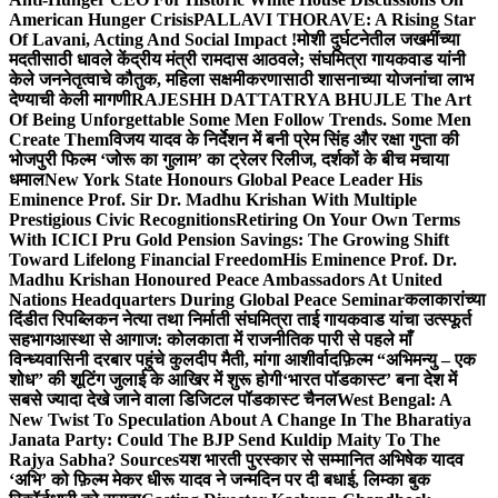
American Hunger Crisis
PALLAVI THORAVE: A Rising Star
Of Lavani, Acting And Social Impact !
मोशी दुर्घटनेतील जखमींच्या
मदतीसाठी धावले केंद्रीय मंत्री रामदास आठवले; संघमित्रा गायकवाड यांनी
केले जननेतृत्वाचे कौतुक, महिला सक्षमीकरणासाठी शासनाच्या योजनांचा लाभ
देण्याची केली मागणी
RAJESHH DATTATRYA BHUJLE The Art
Of Being Unforgettable Some Men Follow Trends. Some Men
Create Them
विजय यादव के निर्देशन में बनी प्रेम सिंह और रक्षा गुप्ता की
भोजपुरी फिल्म ‘जोरू का गुलाम’ का ट्रेलर रिलीज, दर्शकों के बीच मचाया
धमाल
New York State Honours Global Peace Leader His
Eminence Prof. Sir Dr. Madhu Krishan With Multiple
Prestigious Civic Recognitions
Retiring On Your Own Terms
With ICICI Pru Gold Pension Savings: The Growing Shift
Toward Lifelong Financial Freedom
His Eminence Prof. Dr.
Madhu Krishan Honoured Peace Ambassadors At United
Nations Headquarters During Global Peace Seminar
कलाकारांच्या
दिंडीत रिपब्लिकन नेत्या तथा निर्माती संघमित्रा ताई गायकवाड यांचा उत्स्फूर्त
सहभाग
आस्था से आगाज: कोलकाता में राजनीतिक पारी से पहले माँ
विन्ध्यवासिनी दरबार पहुंचे कुलदीप मैती, मांगा आशीर्वाद
फ़िल्म “अभिमन्यु – एक
शोध” की शूटिंग जुलाई के आखिर में शुरू होगी
‘भारत पॉडकास्ट’ बना देश में
सबसे ज्यादा देखे जाने वाला डिजिटल पॉडकास्ट चैनल
West Bengal: A
New Twist To Speculation About A Change In The Bharatiya
Janata Party: Could The BJP Send Kuldip Maity To The
Rajya Sabha? Sources
यश भारती पुरस्कार से सम्मानित अभिषेक यादव
‘अभि’ को फ़िल्म मेकर धीरू यादव ने जन्मदिन पर दी बधाई, लिम्का बुक