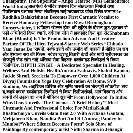
Thalapathy, The Superstar – Angel Tetarbe (Miss Glamourface
World India)
बालगंधर्व रंगमंदिर वर्धापन दिन सोहळ्यात निर्माती तथा
रिपब्लिकन पक्षाच्या नेत्या संघमित्रा ताई गायकवाड यांचा विशेष सन्मान
Dr
Radhika Balakrishnan Becomes First Carnatic Vocalist to
Receive Honorary Fellowship from Royal Birmingham
Conservatoire, UK
फिल्म ‘शेल्टर होम’ की शूटिंग के दौरान फूट-फूटकर रो
पड़ीं अभिनेत्री दिव्या त्यागी, दर्दनाक सीन ने झकझोर दिया पूरा सेट
Shabnam
Khan (Khushi) Is The Production Advisor And Creative
Partner Of The Hiten Tejwani-Starrer Web Series “Chhodo
Yaar Jaane Do”
सपनों, पक्के इरादे और उम्मीद की कहानी है मोहित एम राय
और ऐश्याना राय की फिल्म ‘स्वेटर’
खुशबू तिवारी केटी और माही श्रीवास्तव का
भोजपुरी सैड सांग ‘उहे अंखिया रोवा दिहला’ वर्ल्डवाइड रिकॉर्ड्स ने किया
रिलीज
Dr. DIPTII SINGH – A Dedicated Specialist In Healing,
Wellness And Holistic Health
Amruta Fadnavis, Shahid Kapoor,
Jackie Shroff, Sreeleela To Empower Over 1,000 Children At
Divyaj Foundation Yoga Day Celebration At Dome, SVP
Stadium, Worli
इशिका टोरिया और सृष्टि भारती का भोजपुरी लोकगीत ‘लव
यू कहबे करब’ वर्ल्डवाइड रिकॉर्ड्स ने किया रिलीज
संघर्ष, आत्मविश्वास और
सपनों की उड़ान का नाम है मोनिका सुराजी
“From Hollywood To India:
Wins Deus Unveils ‘The Cinema – A Brief History’” Most
Cinematic And Professional Choice For Media
Kakali
Bhattacharya Unveils Glam Beat 2.0 With Archana Gautam,
Mehjabeen Khan, Nandita Puri And RJ Anurag Pandey In
Mumbai
“Where Silence Becomes Form” Solo Show of
Paintings By contemporary artist Nidhi Sharma in Jehangir