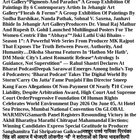
Art Gallery
“Pigments And Paradox” A Group Exhibition Of
Paintings By 6 Contemporary Artists In Jehangir Art
Gallery
“Florals & Forms” A Group Exhibition Of Paintings By
Sudha Barshikar, Nanda Pathak, Sohnal V. Saxena, Janhavi
Bhide In Jehangir Art Gallery
Producers Dr. Vimal Raj Mathur
And Rupesh D. Gohil Launched Multilingual Posters For The
Women-Centric Film “Abhaya”
“Jiski Lathi Uski Bhains –
Season 1”: A Powerful Web Series From Producer MK Rajput
That Exposes The Truth Between Power, Authority, And
Humanity…
Diksha Sharma Features In ‘Hathon Me Hath’,
DM Music City’s Latest Romantic Release
“Astrology Is
Guidance, Not Superstition” — Rahul Shastri Declares At
Bharat Podcast
Deepak Saraswat Emerges Among India’s Top
4 Podcasters; ‘Bharat Podcast’ Takes The Digital World By
Storm
‘Carry On Jatta’ Fame Punjabi Film Director Smeep
Kang Faces Allegations Of Non-Payment Of Nearly ₹10 Crore
Liability, Despite Arbitration Award, High Court And Supreme
Court Order
Progressive Foundation Of Human Rights
Celebrates World Environment Day 2026 On June 05, At Hotel
Sea Princess, Mumbai National Convention On GLOBAL
WARMING
Samarth Panel Registers Resounding Victory in the
Akhil Bharatiya Marathi Chitrapat Mahamandal Elections;
Winning Candidates Express Special Gratitude to Producer
Sanghamitra Tai Shripatrao Gaikwad
मशहूर पार्श्व गायिका प्रियंका
सिंह की आवाज में भोजपुरी लोकगीत ‘माँ’ ने श्रोताओं को किया भावुक
शिल्पी