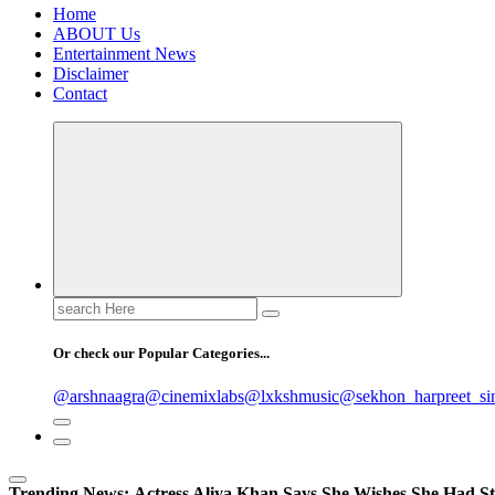
Home
ABOUT Us
Entertainment News
Disclaimer
Contact
Search
for:
Or check our Popular Categories...
@arshnaagra
@cinemixlabs
@lxkshmusic
@sekhon_harpreet_si
Trending News:
Actress Aliya Khan Says She Wishes She Had St