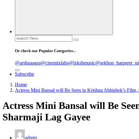
Search
for:
Or check our Popular Categories...
@arshnaagra
@cinemixlabs
@lxkshmusic
@sekhon_harpreet_si
Subscribe
Home
Actress Mini Bansal will Be Seen in Krishna Abhishek’s Film
Actress Mini Bansal will Be See
Sharmaji Lag Gayee
admin