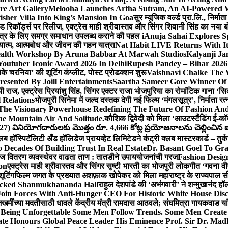
e Art Gallery
Melooha Launches Artha Sutram, An AI-Powered Wea
sher Villa Into King’s Mansion In Goa
सुर म्यूजिक वर्ल्ड प्रा.लि., निर
इड रिकॉर्ड्स पर रिलीज, एक्ट्रेस माही श्रीवास्तव और सिंगर शिवानी सिंह का नया
ीय क्षेत्र के लिए समग्र समाधान उपलब्ध कराने की पहल i
Anuja Sahai Explores 
अध्यात्म, आत्मबोध और जीवन की गहन यात्रा
Nat Habit LIVE Returns With It
alth Workshop By Aruna Babbar At Marwah Studios
Kalyanji Ja
outuber Iconic Award 2026 In Delhi
Rupesh Pandey – Bihar 2026 
धोके चरनिया’ की शूटिंग कंप्लीट, पोस्ट प्रोडक्शन शुरू
Vaishnavi Chalke The W
esented By Joill Entertainments
Saartha Sameer Gore Winner Of 
पी राज, एक्ट्रेस प्रियांशु सिंह, सिंगर एक्टर राजा भोजपुरिया का रोमांटिक गाना 
 Relations
भोजपुरी सिनेमा में जल्द दस्तक देगी नई फिल्म ‘मंगलसूत्र’, निर्माता 
The Visionary Powerhouse Redefining The Future Of Fashion An
e Mountain Air And Solitude.
कौशिक द्विवेदी को मिला ‘आउटस्टैंडिंग ई-क
027) వినియోగదారులకు మొత్తం రూ. 4,666 కోట్ల ప్రయోజనాలను చెల్లించిన ఐసి
्लब हॉस्पिटॅलिटी अँड हॉलिडेज प्रायव्हेट लिमिटेडने कंट्री क्लब मास्टरकार्ड – तुर्
 Decades Of Building Trust In Real Estate
Dr. Basant Goel To Gra
 वीज वितरण व्यवस्थेवर वाढता ताण : तातडीने उपाययोजनांची गरज
Fashion Desi
on
एक्ट्रेस माही श्रीवास्तव और सिंगर सृष्टी भारती का भोजपुरी लोकगीत ‘गवना
ूटिंग
फिल्म जगत के प्रख्यात अशफ़ाक खोपेकर को मिला महाराष्ट्र के राज्यपाल सी.पी
acked Shanmukhananda Hall
राहुल देशपांडे की ‘अभंगवारी’ ने शन्मुखानंद 
oin Forces With Anti-Hunger CEO For Historic White House Disc
 जखमींच्या मदतीसाठी धावले केंद्रीय मंत्री रामदास आठवले; संघमित्रा गायकवाड य
g Unforgettable Some Men Follow Trends. Some Men Creat
te Honours Global Peace Leader His Eminence Prof. Sir Dr. Madh