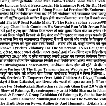
g Unforgettable Some Men Follow Trends. Some Men Creat
te Honours Global Peace Leader His Eminence Prof. Sir Dr. Madh
 Growing Shift Toward Lifelong Financial Freedom
His Eminence
रांच्या दिंडीत रिपब्लिकन नेत्या तथा निर्माती संघमित्रा ताई गायकवाड यांचा उत्स्फ
ध” की शूटिंग जुलाई के आखिर में शुरू होगी
‘भारत पॉडकास्ट’ बना देश में सबसे ज्
ould The BJP Send Kuldip Maity To The Rajya Sabha? Sources
यश 
ashyap Chandhock Continues His Successful Run With Jeevan Bh
 पाटणे (आई ए एस) द्वारा लिखित फिल्मस्टार डॉ महेश कुमार फिल्म भोज का ट्रेलर भ
ान को फिल्म ‘देहाती डिस्को’ के लिए बेस्ट सपोर्टिंग एक्टर का दादा साहब फाल्के 
 और आस्था सिंह का जलवा
भारत पॉडकास्ट में फर्जी बाबाओं और पाखंड के खिलाफ बोले
बख्तवार कृष्णन को ‘बुक ऑफ़ वर्ल्ड रिकॉर्ड – लंदन’ और डॉ. माधुरी पानमंद को ‘ब
known Lyricist
A Visionary For The Vulnerable: J&Ks Daughter
 ટ્રેલર, પોસ્ટર અને સંગીત ભવ્ય સમારોહમાં લોન્ચ
सिंगर सुगम सिंह और एक
महाराष्ट्र 2026’ और ‘द ग्रैंड महाराष्ट्र अवार्ड 2026’ का शानदार आयोजन किया म
र्व रंगमंदिर वर्धापन दिन सोहळ्यात निर्माती तथा रिपब्लिकन पक्षाच्या नेत्या संघमित
oyal Birmingham Conservatoire, UK
फिल्म ‘शेल्टर होम’ की शूटिंग के दौरान
tive Partner Of The Hiten Tejwani-Starrer Web Series “Chhodo 
जपुरी सैड सांग ‘उहे अंखिया रोवा दिहला’ वर्ल्डवाइड रिकॉर्ड्स ने किया रिलीज
Dr.
off, Sreeleela To Empower Over 1,000 Children At Divyaj Found
ॉर्ड्स ने किया रिलीज
संघर्ष, आत्मविश्वास और सपनों की उड़ान का नाम है मोनिका 
hoice For Media
Kakali Bhattacharya Unveils Glam Beat 2.0 With
Show of Paintings By contemporary artist Nidhi Sharma in Jehan
orals & Forms” A Group Exhibition Of Paintings By Sudha Barshi
sh D. Gohil Launched Multilingual Posters For The Women-Cent
The Truth Between Power, Authority, And Humanity…
Diksha Sha