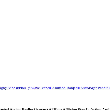
ngh
@vibhsiddhu_
@wave_kano
# Amitabh Ranjan
# Astrologer Pandit 
arted Acting Earlier
Shanaya Al Haq: A Rising Star In Acting An