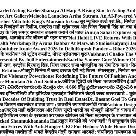
arted Acting Earlier
Shanaya Al Haq: A Rising Star In Acting An
e Art Gallery
Melooha Launches Artha Sutram, An AI-Powered Wea
sher Villa Into King’s Mansion In Goa
सुर म्यूजिक वर्ल्ड प्रा.लि., निर
इड रिकॉर्ड्स पर रिलीज, एक्ट्रेस माही श्रीवास्तव और सिंगर शिवानी सिंह का नया
ीय क्षेत्र के लिए समग्र समाधान उपलब्ध कराने की पहल i
Anuja Sahai Explores 
अध्यात्म, आत्मबोध और जीवन की गहन यात्रा
Nat Habit LIVE Returns With It
alth Workshop By Aruna Babbar At Marwah Studios
Kalyanji Ja
outuber Iconic Award 2026 In Delhi
Rupesh Pandey – Bihar 2026 
धोके चरनिया’ की शूटिंग कंप्लीट, पोस्ट प्रोडक्शन शुरू
Vaishnavi Chalke The W
esented By Joill Entertainments
Saartha Sameer Gore Winner Of 
पी राज, एक्ट्रेस प्रियांशु सिंह, सिंगर एक्टर राजा भोजपुरिया का रोमांटिक गाना 
 Relations
भोजपुरी सिनेमा में जल्द दस्तक देगी नई फिल्म ‘मंगलसूत्र’, निर्माता 
The Visionary Powerhouse Redefining The Future Of Fashion An
e Mountain Air And Solitude.
कौशिक द्विवेदी को मिला ‘आउटस्टैंडिंग ई-क
027) వినియోగదారులకు మొత్తం రూ. 4,666 కోట్ల ప్రయోజనాలను చెల్లించిన ఐసి
्लब हॉस्पिटॅलिटी अँड हॉलिडेज प्रायव्हेट लिमिटेडने कंट्री क्लब मास्टरकार्ड – तुर्
 Decades Of Building Trust In Real Estate
Dr. Basant Goel To Gra
 वीज वितरण व्यवस्थेवर वाढता ताण : तातडीने उपाययोजनांची गरज
Fashion Desi
on
एक्ट्रेस माही श्रीवास्तव और सिंगर सृष्टी भारती का भोजपुरी लोकगीत ‘गवना
ूटिंग
फिल्म जगत के प्रख्यात अशफ़ाक खोपेकर को मिला महाराष्ट्र के राज्यपाल सी.पी
acked Shanmukhananda Hall
राहुल देशपांडे की ‘अभंगवारी’ ने शन्मुखानंद 
oin Forces With Anti-Hunger CEO For Historic White House Disc
 जखमींच्या मदतीसाठी धावले केंद्रीय मंत्री रामदास आठवले; संघमित्रा गायकवाड य