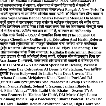
 Prof. Dr. Madhu Krishan Honoured Peace Ambassadors At
ूर्त सहभाग
आस्था से आगाज: कोलकाता में राजनीतिक पारी से पहले माँ
यादा देखे जाने वाला डिजिटल पॉडकास्ट चैनल
West Bengal: A New Twist To
भारती पुरस्कार से सम्मानित अभिषेक यादव ‘अभि’ को फ़िल्म मेकर धीरू यादव ने
eema Yojna
Aruna Babbar Shares Powerful Message On Mental
ोजपुरी समाज ने सराहा
एयर वाइस मार्शल से म्यूज़िक प्रोड्यूसर बने संदीप रावत,
इंडियन टेलीविज़न अवॉर्ड मिला।
देसी स्टार समर सिंह का बिग ब्लास्ट भोजपुरी गाना
 रोहित भार्गव- ज्योतिष समाधान का मार्ग है, चमत्कार का नहीं
Sandip
ुक ऑफ़ वर्ल्ड रिकॉर्ड – USA’ से सम्मानित किया गया।
The Journey Of
 Reena Choudhary Outlines Bold Education And Health Reform
्ट्रेस माही श्रीवास्तव का भोजपुरी रोमांटिक गाना ‘करिया धागा’ वर्ल्डवाइड
ुंबई:
Heartfelt Birthday Wishes To CM Vijay Thalapathy, The
्रा ताई गायकवाड यांचा विशेष सन्मान
Dr Radhika Balakrishnan Becomes
 फूट-फूटकर रो पड़ीं अभिनेत्री दिव्या त्यागी, दर्दनाक सीन ने झकझोर दिया पूरा
Yaar Jaane Do”
सपनों, पक्के इरादे और उम्मीद की कहानी है मोहित एम राय
 DIPTII SINGH – A Dedicated Specialist In Healing, Wellness
ation Yoga Day Celebration At Dome, SVP Stadium, Worli
इशिका
सुराजी
“From Hollywood To India: Wins Deus Unveils ‘The
 Archana Gautam, Mehjabeen Khan, Nandita Puri And RJ
gir Art Gallery
“Pigments And Paradox” A Group Exhibition Of
kar, Nanda Pathak, Sohnal V. Saxena, Janhavi Bhide In
ric Film “Abhaya”
“Jiski Lathi Uski Bhains – Season 1”: A
rma Features In ‘Hathon Me Hath’, DM Music City’s Latest
 Among India’s Top 4 Podcasters; ‘Bharat Podcast’ Takes The
0 Crore Liability, Despite Arbitration Award, High Court And