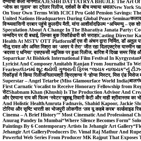
देण्याची केली मागणी
RAJESHH DATTATRYA BHUJLE The Art Of Bein
‘जोरू का गुलाम’ का ट्रेलर रिलीज, दर्शकों के बीच मचाया धमाल
New York Sta
On Your Own Terms With ICICI Pru Gold Pension Savings: The
United Nations Headquarters During Global Peace Seminar
कलाका
विन्ध्यवासिनी दरबार पहुंचे कुलदीप मैती, मांगा आशीर्वाद
फ़िल्म “अभिमन्यु – एक शो
Speculation About A Change In The Bharatiya Janata Party: C
जन्मदिन पर दी बधाई, लिम्का बुक रिकॉर्डधारी को सराहा
Casting Director K
Health At MSTV OTT Platform
डॉ एस वी अंचन द्वारा निर्मित, डॉ अतुल
नीलू रावत और अमित मिश्रा का ‘असर ये तेरा’ जीत रहा दिल
एक्ट्रेस यास्मीन ख
‘बदरवा ए धनिया’ एसएफसी म्यूजिक पर हुआ रिलीज, बारिश में दिखा समर सिंह
Soparrkar At Bishkek International Film Festival In Kyrgyzstan
Lyricist And Composer Amitabh Ranjan From Journalist To Wel
Fearless
લંડનમાં શૂટ થયેલી ગુજરાતી ફિલ્મ “લાયક નાલાયક”નું ટીઝર,
रिकॉर्ड्स ने किया रिलीज
निलायश्री क्रिएशन्स ने ‘होप्स मिस्टर, मिस एंड मिसेज 
Superstar – Angel Tetarbe (Miss Glamourface World India)
बालगंध
First Carnatic Vocalist to Receive Honorary Fellowship from R
सेट
Shabnam Khan (Khushi) Is The Production Advisor And Crea
और ऐश्याना राय की फिल्म ‘स्वेटर’
खुशबू तिवारी केटी और माही श्रीवास्तव का भो
And Holistic Health
Amruta Fadnavis, Shahid Kapoor, Jackie Shr
टोरिया और सृष्टि भारती का भोजपुरी लोकगीत ‘लव यू कहबे करब’ वर्ल्डवाइड रिक
Cinema – A Brief History’” Most Cinematic And Professional C
Anurag Pandey In Mumbai
“Where Silence Becomes Form” Solo 
Paintings By 6 Contemporary Artists In Jehangir Art Gallery
“Fl
Jehangir Art Gallery
Producers Dr. Vimal Raj Mathur And Rupe
Powerful Web Series From Producer MK Rajput That Exposes 