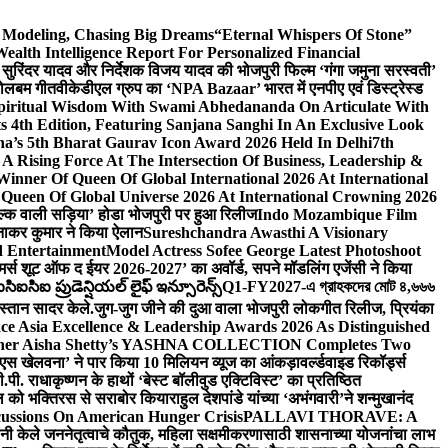
d Modeling, Chasing Big Dreams
“Eternal Whispers Of Stone”
lth Intelligence Report For Personalized Financial
्माता सुरिंदर यादव और निर्देशक विजय यादव की भोजपुरी फिल्म ‘गंगा जमुना सरस्वती’
 बोलबम गीत
वीकेडीएल ग्रुप का ‘NPA Bazaar’ भारत में एनपीए एवं डिस्ट्रेस्ड
Spiritual Wisdom With Swami Abhedananda On Articulate With
s 4th Edition, Featuring Sanjana Sanghi In An Exclusive Look
na’s 5th Bharat Gaurav Icon Award 2026 Held In Delhi
7th
A Rising Force At The Intersection Of Business, Leadership &
inner Of Queen Of Global International 2026 At International
Queen Of Global Universe 2026 At International Crowning 2026
‘सिल्क वाली सड़िया’ होडा भोजपुरी पर हुआ रिलीज
Indo Mozambique Film
रत्नाकर कुमार ने किया ऐलान
Sureshchandra Awasthi A Visionary
d Entertainment
Model Actress Sofee George Latest Photoshoot
ॉमर्स शूट ऑफ द ईयर 2026-2027’ का अवॉर्ड, सपने मॉडलिंग एजेंसी ने किया
ఐసిఐ ప్రుడెన్షియల్ లైఫ్ ఇన్సూరెన్స్
Q1-FY2027-এ গ্রাহকদের মোট ৪,৬৬৬
कस्तान सादर केले.
जुग-जुग जीने की दुआ वाला भोजपुरी लोकगीत रिलीज, प्रियंका
ce Asia Excellence & Leadership Awards 2026 As Distinguished
gner Aisha Shetty’s YASHNA COLLECTION Completes Two
 वीएस खेलवना’ ने पार किया 10 मिलियन व्यूज का आंकड़ा
वर्ल्डवाइड रिकॉर्ड्स
. राधाकृष्णन के हाथों ‘बेस्ट बॉलीवुड एक्टिविस्ट’ का प्रतिष्ठित
हॉल को भक्तिरस से सराबोर किया
राहुल देशपांडे यांच्या ‘अभंगवारी’ने शन्मुखानंद
ussions On American Hunger Crisis
PALLAVI THORAVE: A
ांनी केले जननेतृत्वाचे कौतुक, महिला सक्षमीकरणासाठी शासनाच्या योजनांचा लाभ