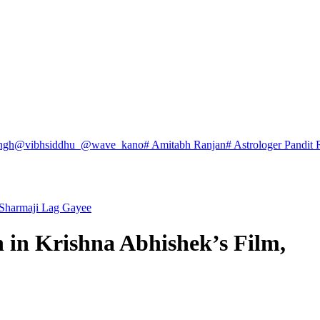
ngh
@vibhsiddhu_
@wave_kano
# Amitabh Ranjan
# Astrologer Pandit 
, Sharmaji Lag Gayee
n in Krishna Abhishek’s Film,