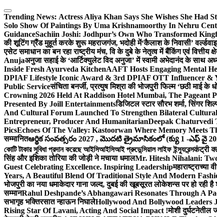
Skip
to
Trending News:
Actress Aliya Khan Says She Wishes She Had St
content
Solo Show Of Paintings By Uma Krishnamoorthy In Nehru Centr
Guidance
Sachiin Joshi: Jodhpur’s Own Who Transformed Kingfi
की शूटिंग ग्रैंड मुहूर्त करके शुरू महराजगंज, भदोही में
‘कैलाश के निवासी’ वर्ल्डवा
एसेट समाधान का बन रहा राष्ट्रीय मंच, वि के दुबे के नेतृत्व में बैंकिंग एवं वित्त
Anuja
अनुजा सहाई के ‘आर्टिक्युलेट विद अनुजा’ में स्वामी अभेदानंद के साथ 
Inside Fresh Ayurveda Kitchen
AAFT Hosts Engaging Mental He
DPIAF Lifestyle Iconic Award & 3rd DPIAF OTT Influencer & Y
Public Service
संचिता बनर्जी, प्रत्युष मिश्रा की भोजपुरी फिल्म ‘छठी माई के 
Crowning 2026 Held At Raddison Hotel Mumbai, The Pageant Pr
Presented By Joill Entertainments
डिजिटल स्टार सौरभ शर्मा, सिंगर शिल्
And Cultural Forum Launched To Strengthen Bilateral Cultural
Entrepreneur, Producer And Humanitarian
Deepak Chaturvedi 
Pics
Echoes Of The Valley: Kastoorwan Where Memory Meets Th
सम्मानित
ఆర్థిక సంవత్సరం 2027 , మొదటి త్రైమాసికంలో (క్యు 1 -ఎఫ్ వై 2
কোটি টাকার সুবিধা প্রদান করেছে আইসিআইসিআই প্রুডেন্সিয়াল লাইফ ইন্স্যুরেন্স
कंट्री क
सिंह और इशिका तोरिया की जोड़ी ने मचाया धमाल
Mr. Hitesh Nihalani: Two
Guest Celebrating Excellence. Inspiring Leadership
महाराष्ट्राच्या
Years, A Beautiful Blend Of Traditional Style And Modern Fashi
भोजपुरी का नया धमाकेदार गाना जल्द, दुबई की खूबसूरत लोकेशन्स पर हो रही है श
सम्मान
Rahul Deshpande’s Abhangawari Resonates Through A P
सभागृह भक्तिरसात न्हाऊन निघाले
Hollywood And Bollywood Leaders J
Rising Star Of Lavani, Acting And Social Impact !
मोशी दुर्घटनेतील