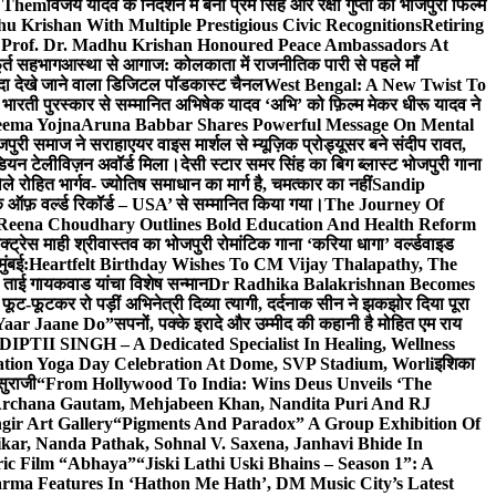
e Them
विजय यादव के निर्देशन में बनी प्रेम सिंह और रक्षा गुप्ता की भोजपुरी फिल्म
u Krishan With Multiple Prestigious Civic Recognitions
Retiring
 Prof. Dr. Madhu Krishan Honoured Peace Ambassadors At
ूर्त सहभाग
आस्था से आगाज: कोलकाता में राजनीतिक पारी से पहले माँ
यादा देखे जाने वाला डिजिटल पॉडकास्ट चैनल
West Bengal: A New Twist To
भारती पुरस्कार से सम्मानित अभिषेक यादव ‘अभि’ को फ़िल्म मेकर धीरू यादव ने
eema Yojna
Aruna Babbar Shares Powerful Message On Mental
ोजपुरी समाज ने सराहा
एयर वाइस मार्शल से म्यूज़िक प्रोड्यूसर बने संदीप रावत,
इंडियन टेलीविज़न अवॉर्ड मिला।
देसी स्टार समर सिंह का बिग ब्लास्ट भोजपुरी गाना
 रोहित भार्गव- ज्योतिष समाधान का मार्ग है, चमत्कार का नहीं
Sandip
ुक ऑफ़ वर्ल्ड रिकॉर्ड – USA’ से सम्मानित किया गया।
The Journey Of
 Reena Choudhary Outlines Bold Education And Health Reform
्ट्रेस माही श्रीवास्तव का भोजपुरी रोमांटिक गाना ‘करिया धागा’ वर्ल्डवाइड
ुंबई:
Heartfelt Birthday Wishes To CM Vijay Thalapathy, The
्रा ताई गायकवाड यांचा विशेष सन्मान
Dr Radhika Balakrishnan Becomes
 फूट-फूटकर रो पड़ीं अभिनेत्री दिव्या त्यागी, दर्दनाक सीन ने झकझोर दिया पूरा
Yaar Jaane Do”
सपनों, पक्के इरादे और उम्मीद की कहानी है मोहित एम राय
 DIPTII SINGH – A Dedicated Specialist In Healing, Wellness
ation Yoga Day Celebration At Dome, SVP Stadium, Worli
इशिका
सुराजी
“From Hollywood To India: Wins Deus Unveils ‘The
 Archana Gautam, Mehjabeen Khan, Nandita Puri And RJ
gir Art Gallery
“Pigments And Paradox” A Group Exhibition Of
kar, Nanda Pathak, Sohnal V. Saxena, Janhavi Bhide In
ric Film “Abhaya”
“Jiski Lathi Uski Bhains – Season 1”: A
rma Features In ‘Hathon Me Hath’, DM Music City’s Latest