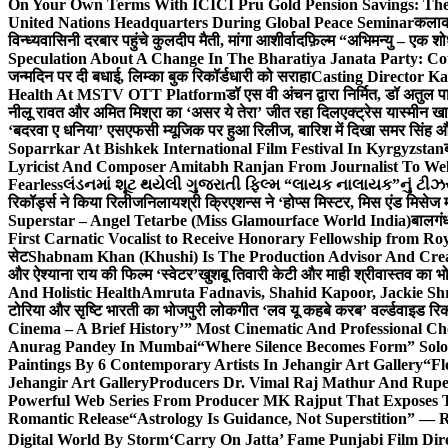
On Your Own Terms With ICICI Pru Gold Pension Savings: The
United Nations Headquarters During Global Peace Seminar
कलाका
विन्ध्यवासिनी दरबार पहुंचे कुलदीप मैती, मांगा आशीर्वाद
फ़िल्म “अभिमन्यु – एक शो
Speculation About A Change In The Bharatiya Janata Party: C
जन्मदिन पर दी बधाई, लिम्का बुक रिकॉर्डधारी को सराहा
Casting Director K
Health At MSTV OTT Platform
डॉ एस वी अंचन द्वारा निर्मित, डॉ अतुल
नीलू रावत और अमित मिश्रा का ‘असर ये तेरा’ जीत रहा दिल
एक्ट्रेस यास्मीन ख
‘बदरवा ए धनिया’ एसएफसी म्यूजिक पर हुआ रिलीज, बारिश में दिखा समर सिंह
Soparrkar At Bishkek International Film Festival In Kyrgyzstan
Lyricist And Composer Amitabh Ranjan From Journalist To Wel
Fearless
લંડનમાં શૂટ થયેલી ગુજરાતી ફિલ્મ “લાયક નાલાયક”નું ટીઝર,
रिकॉर्ड्स ने किया रिलीज
निलायश्री क्रिएशन्स ने ‘होप्स मिस्टर, मिस एंड मिसेज 
Superstar – Angel Tetarbe (Miss Glamourface World India)
बालगंध
First Carnatic Vocalist to Receive Honorary Fellowship from R
सेट
Shabnam Khan (Khushi) Is The Production Advisor And Crea
और ऐश्याना राय की फिल्म ‘स्वेटर’
खुशबू तिवारी केटी और माही श्रीवास्तव का भो
And Holistic Health
Amruta Fadnavis, Shahid Kapoor, Jackie Shr
टोरिया और सृष्टि भारती का भोजपुरी लोकगीत ‘लव यू कहबे करब’ वर्ल्डवाइड रिक
Cinema – A Brief History’” Most Cinematic And Professional C
Anurag Pandey In Mumbai
“Where Silence Becomes Form” Solo 
Paintings By 6 Contemporary Artists In Jehangir Art Gallery
“Fl
Jehangir Art Gallery
Producers Dr. Vimal Raj Mathur And Rupe
Powerful Web Series From Producer MK Rajput That Exposes 
Romantic Release
“Astrology Is Guidance, Not Superstition” — R
Digital World By Storm
‘Carry On Jatta’ Fame Punjabi Film Dir