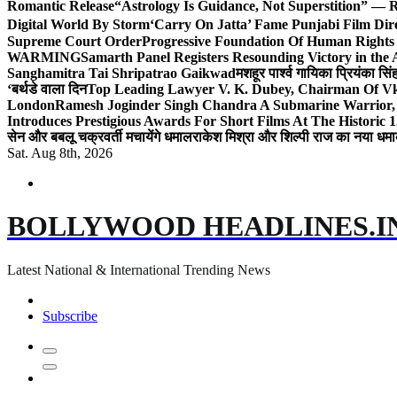
Romantic Release
“Astrology Is Guidance, Not Superstition” — R
Digital World By Storm
‘Carry On Jatta’ Fame Punjabi Film Dir
Supreme Court Order
Progressive Foundation Of Human Rights
WARMING
Samarth Panel Registers Resounding Victory in the
Sanghamitra Tai Shripatrao Gaikwad
मशहूर पार्श्व गायिका प्रियंका स
‘बर्थडे वाला दिन
Top Leading Lawyer V. K. Dubey, Chairman Of Vkd
London
Ramesh Joginder Singh Chandra A Submarine Warrior, 
Introduces Prestigious Awards For Short Films At The Historic 1
सेन और बबलू चक्रवर्ती मचायेंगे धमाल
राकेश मिश्रा और शिल्पी राज का नया धमा
Sat. Aug 8th, 2026
BOLLYWOOD HEADLINES.I
Latest National & International Trending News
Subscribe