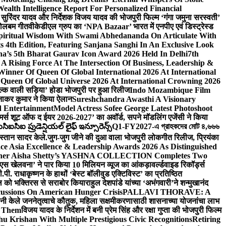
lth Intelligence Report For Personalized Financial
्माता सुरिंदर यादव और निर्देशक विजय यादव की भोजपुरी फिल्म ‘गंगा जमुना सरस्वती’
 बोलबम गीत
वीकेडीएल ग्रुप का ‘NPA Bazaar’ भारत में एनपीए एवं डिस्ट्रेस्ड
Spiritual Wisdom With Swami Abhedananda On Articulate With
s 4th Edition, Featuring Sanjana Sanghi In An Exclusive Look
na’s 5th Bharat Gaurav Icon Award 2026 Held In Delhi
7th
A Rising Force At The Intersection Of Business, Leadership &
inner Of Queen Of Global International 2026 At International
Queen Of Global Universe 2026 At International Crowning 2026
‘सिल्क वाली सड़िया’ होडा भोजपुरी पर हुआ रिलीज
Indo Mozambique Film
रत्नाकर कुमार ने किया ऐलान
Sureshchandra Awasthi A Visionary
d Entertainment
Model Actress Sofee George Latest Photoshoot
ॉमर्स शूट ऑफ द ईयर 2026-2027’ का अवॉर्ड, सपने मॉडलिंग एजेंसी ने किया
ఐసిఐ ప్రుడెన్షియల్ లైఫ్ ఇన్సూరెన్స్
Q1-FY2027-এ গ্রাহকদের মোট ৪,৬৬৬
कस्तान सादर केले.
जुग-जुग जीने की दुआ वाला भोजपुरी लोकगीत रिलीज, प्रियंका
ce Asia Excellence & Leadership Awards 2026 As Distinguished
gner Aisha Shetty’s YASHNA COLLECTION Completes Two
 वीएस खेलवना’ ने पार किया 10 मिलियन व्यूज का आंकड़ा
वर्ल्डवाइड रिकॉर्ड्स
. राधाकृष्णन के हाथों ‘बेस्ट बॉलीवुड एक्टिविस्ट’ का प्रतिष्ठित
हॉल को भक्तिरस से सराबोर किया
राहुल देशपांडे यांच्या ‘अभंगवारी’ने शन्मुखानंद
ussions On American Hunger Crisis
PALLAVI THORAVE: A
ांनी केले जननेतृत्वाचे कौतुक, महिला सक्षमीकरणासाठी शासनाच्या योजनांचा लाभ
e Them
विजय यादव के निर्देशन में बनी प्रेम सिंह और रक्षा गुप्ता की भोजपुरी फिल्म
u Krishan With Multiple Prestigious Civic Recognitions
Retiring