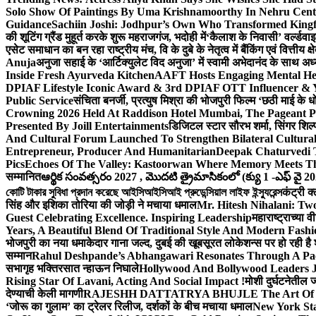
Solo Show Of Paintings By Uma Krishnamoorthy In Nehru Centr
Guidance
Sachiin Joshi: Jodhpur’s Own Who Transformed Kingfi
की शूटिंग ग्रैंड मुहूर्त करके शुरू महराजगंज, भदोही में
‘कैलाश के निवासी’ वर्ल्डवा
एसेट समाधान का बन रहा राष्ट्रीय मंच, वि के दुबे के नेतृत्व में बैंकिंग एवं वित्त
Anuja
अनुजा सहाई के ‘आर्टिक्युलेट विद अनुजा’ में स्वामी अभेदानंद के साथ 
Inside Fresh Ayurveda Kitchen
AAFT Hosts Engaging Mental He
DPIAF Lifestyle Iconic Award & 3rd DPIAF OTT Influencer & Y
Public Service
संचिता बनर्जी, प्रत्युष मिश्रा की भोजपुरी फिल्म ‘छठी माई के 
Crowning 2026 Held At Raddison Hotel Mumbai, The Pageant Pr
Presented By Joill Entertainments
डिजिटल स्टार सौरभ शर्मा, सिंगर शिल्
And Cultural Forum Launched To Strengthen Bilateral Cultural
Entrepreneur, Producer And Humanitarian
Deepak Chaturvedi 
Pics
Echoes Of The Valley: Kastoorwan Where Memory Meets Th
सम्मानित
ఆర్థిక సంవత్సరం 2027 , మొదటి త్రైమాసికంలో (క్యు 1 -ఎఫ్ వై 2
কোটি টাকার সুবিধা প্রদান করেছে আইসিআইসিআই প্রুডেন্সিয়াল লাইফ ইন্স্যুরেন্স
कंट्री क
सिंह और इशिका तोरिया की जोड़ी ने मचाया धमाल
Mr. Hitesh Nihalani: Two
Guest Celebrating Excellence. Inspiring Leadership
महाराष्ट्राच्या
Years, A Beautiful Blend Of Traditional Style And Modern Fashi
भोजपुरी का नया धमाकेदार गाना जल्द, दुबई की खूबसूरत लोकेशन्स पर हो रही है श
सम्मान
Rahul Deshpande’s Abhangawari Resonates Through A P
सभागृह भक्तिरसात न्हाऊन निघाले
Hollywood And Bollywood Leaders J
Rising Star Of Lavani, Acting And Social Impact !
मोशी दुर्घटनेतील
देण्याची केली मागणी
RAJESHH DATTATRYA BHUJLE The Art Of Bein
‘जोरू का गुलाम’ का ट्रेलर रिलीज, दर्शकों के बीच मचाया धमाल
New York Sta