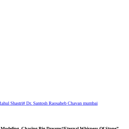
Rahul Shastri
# Dr. Santosh Raosaheb Chavan mumbai
d Modeling, Chasing Big Dreams
“Eternal Whispers Of Stone”