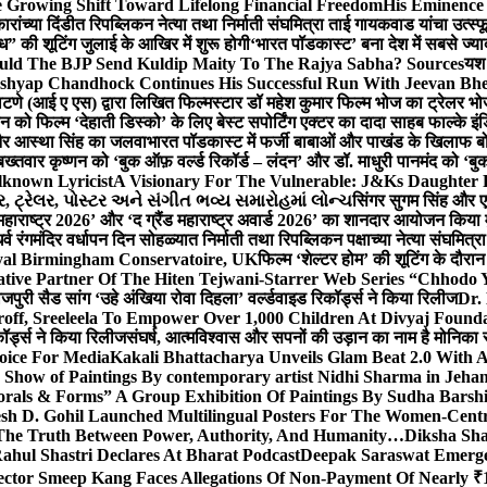
 Growing Shift Toward Lifelong Financial Freedom
His Eminence
रांच्या दिंडीत रिपब्लिकन नेत्या तथा निर्माती संघमित्रा ताई गायकवाड यांचा उत्स्फ
ध” की शूटिंग जुलाई के आखिर में शुरू होगी
‘भारत पॉडकास्ट’ बना देश में सबसे ज्
ould The BJP Send Kuldip Maity To The Rajya Sabha? Sources
यश 
ashyap Chandhock Continues His Successful Run With Jeevan Bh
 पाटणे (आई ए एस) द्वारा लिखित फिल्मस्टार डॉ महेश कुमार फिल्म भोज का ट्रेलर भ
ान को फिल्म ‘देहाती डिस्को’ के लिए बेस्ट सपोर्टिंग एक्टर का दादा साहब फाल्के 
 और आस्था सिंह का जलवा
भारत पॉडकास्ट में फर्जी बाबाओं और पाखंड के खिलाफ बोले
बख्तवार कृष्णन को ‘बुक ऑफ़ वर्ल्ड रिकॉर्ड – लंदन’ और डॉ. माधुरी पानमंद को ‘ब
known Lyricist
A Visionary For The Vulnerable: J&Ks Daughter
 ટ્રેલર, પોસ્ટર અને સંગીત ભવ્ય સમારોહમાં લોન્ચ
सिंगर सुगम सिंह और एक
महाराष्ट्र 2026’ और ‘द ग्रैंड महाराष्ट्र अवार्ड 2026’ का शानदार आयोजन किया म
र्व रंगमंदिर वर्धापन दिन सोहळ्यात निर्माती तथा रिपब्लिकन पक्षाच्या नेत्या संघमित
oyal Birmingham Conservatoire, UK
फिल्म ‘शेल्टर होम’ की शूटिंग के दौरान
tive Partner Of The Hiten Tejwani-Starrer Web Series “Chhodo 
जपुरी सैड सांग ‘उहे अंखिया रोवा दिहला’ वर्ल्डवाइड रिकॉर्ड्स ने किया रिलीज
Dr.
off, Sreeleela To Empower Over 1,000 Children At Divyaj Found
ॉर्ड्स ने किया रिलीज
संघर्ष, आत्मविश्वास और सपनों की उड़ान का नाम है मोनिका 
hoice For Media
Kakali Bhattacharya Unveils Glam Beat 2.0 With
Show of Paintings By contemporary artist Nidhi Sharma in Jehan
orals & Forms” A Group Exhibition Of Paintings By Sudha Barshi
sh D. Gohil Launched Multilingual Posters For The Women-Cent
The Truth Between Power, Authority, And Humanity…
Diksha Sha
ahul Shastri Declares At Bharat Podcast
Deepak Saraswat Emerges
ector Smeep Kang Faces Allegations Of Non-Payment Of Nearly ₹1