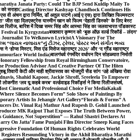
haratiya Janata Party: Could The BJP Send Kuldip Maity To
ी को सराहा
Casting Director Kashyap Chandhock Continues His
 एस वी अंचन द्वारा निर्मित, डॉ अतुल पाटणे (आई ए एस) द्वारा लिखित फिल्मस्टार
ेरा’ जीत रहा दिल
एक्ट्रेस यास्मीन खान को फिल्म ‘देहाती डिस्को’ के लिए बेस्ट
 हुआ रिलीज, बारिश में दिखा समर सिंह और आस्था सिंह का जलवा
भारत पॉडकास्ट
 Festival In Kyrgyzstan
बख्तवार कृष्णन को ‘बुक ऑफ़ वर्ल्ड रिकॉर्ड – लंदन’
Journalist To Welknown Lyricist
A Visionary For The
લ્મ “લાયક નાલાયક”નું ટીઝર, ટ્રેલર, પોસ્ટર અને સંગીત ભવ્ય
स ने ‘होप्स मिस्टर, मिस एंड मिसेज महाराष्ट्र 2026’ और ‘द ग्रैंड महाराष्ट्र
lamourface World India)
बालगंधर्व रंगमंदिर वर्धापन दिन सोहळ्यात निर्माती
 Honorary Fellowship from Royal Birmingham Conservatoire,
e Production Advisor And Creative Partner Of The Hiten
शबू तिवारी केटी और माही श्रीवास्तव का भोजपुरी सैड सांग ‘उहे अंखिया रोवा
navis, Shahid Kapoor, Jackie Shroff, Sreeleela To Empower
ी लोकगीत ‘लव यू कहबे करब’ वर्ल्डवाइड रिकॉर्ड्स ने किया रिलीज
संघर्ष,
Most Cinematic And Professional Choice For Media
Kakali
Where Silence Becomes Form” Solo Show of Paintings By
orary Artists In Jehangir Art Gallery
“Florals & Forms” A
ucers Dr. Vimal Raj Mathur And Rupesh D. Gohil Launched
 Producer MK Rajput That Exposes The Truth Between Power,
s Guidance, Not Superstition” — Rahul Shastri Declares At
arry On Jatta’ Fame Punjabi Film Director Smeep Kang Faces
gressive Foundation Of Human Rights Celebrates World
Registers Resounding Victory in the Akhil Bharatiya Marathi