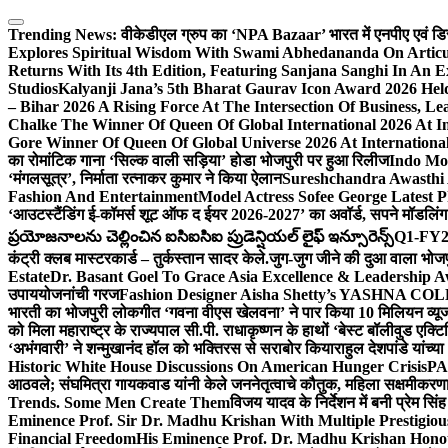
Skip
to
Trending News:
वीकेडीएल ग्रुप का ‘NPA Bazaar’ भारत में एनपीए एवं डिस्ट्र
content
Explores Spiritual Wisdom With Swami Abhedananda On Articu
Returns With Its 4th Edition, Featuring Sanjana Sanghi In An 
Studios
Kalyanji Jana’s 5th Bharat Gaurav Icon Award 2026 Held
– Bihar 2026 A Rising Force At The Intersection Of Business, Le
Chalke The Winner Of Queen Of Global International 2026 At I
Gore Winner Of Queen Of Global Universe 2026 At International
का रोमांटिक गाना ‘सिल्क वाली सड़िया’ होडा भोजपुरी पर हुआ रिलीज
Indo Moz
‘मंगलसूत्र’, निर्माता रत्नाकर कुमार ने किया ऐलान
Sureshchandra Awasthi 
Fashion And Entertainment
Model Actress Sofee George Latest P
‘आउटस्टैंडिंग ई-कॉमर्स शूट ऑफ द ईयर 2026-2027’ का अवॉर्ड, सपने मॉडलिंग 
ప్రయోజనాలను చెల్లించిన ఐసిఐసిఐ ప్రుడెన్షియల్ లైఫ్ ఇన్సూరెన్స్
Q1-FY2027
कंट्री क्लब मास्टरकार्ड – तुर्कस्तान सादर केले.
जुग-जुग जीने की दुआ वाला भोज
Estate
Dr. Basant Goel To Grace Asia Excellence & Leadership Aw
उपाययोजनांची गरज
Fashion Designer Aisha Shetty’s YASHNA COLL
भारती का भोजपुरी लोकगीत ‘गवना वीएस खेलवना’ ने पार किया 10 मिलियन व्य
को मिला महाराष्ट्र के राज्यपाल सी.पी. राधाकृष्णन के हाथों ‘बेस्ट बॉलीवुड एक्टि
‘अभंगवारी’ ने शन्मुखानंद हॉल को भक्तिरस से सराबोर किया
राहुल देशपांडे यांच्
Historic White House Discussions On American Hunger Crisis
PA
आठवले; संघमित्रा गायकवाड यांनी केले जननेतृत्वाचे कौतुक, महिला सक्षमीकरण
Trends. Some Men Create Them
विजय यादव के निर्देशन में बनी प्रेम सि
Eminence Prof. Sir Dr. Madhu Krishan With Multiple Prestigiou
Financial Freedom
His Eminence Prof. Dr. Madhu Krishan Hono