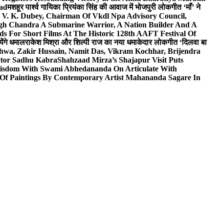
wad
मशहूर पार्श्व गायिका प्रियंका सिंह की आवाज में भोजपुरी लोकगीत ‘माँ’ ने
V. K. Dubey, Chairman Of Vkdl Npa Advisory Council,
gh Chandra A Submarine Warrior, A Nation Builder And A
s For Short Films At The Historic 128th AAFT Festival Of
ेंगे धमाल
राकेश मिश्रा और शिल्पी राज का नया धमाकेदार लोकगीत ‘दिलवा बा
hwa, Zakir Hussain, Namit Das, Vikram Kochhar, Brijendra
ctor Sadhu Kabra
Shahzaad Mirza’s Shajapur Visit Puts
 Wisdom With Swami Abhedananda On Articulate With
 Of Paintings By Contemporary Artist Mahananda Sagare In