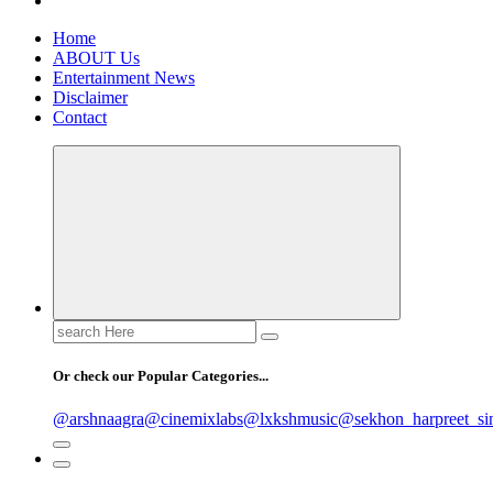
Home
ABOUT Us
Entertainment News
Disclaimer
Contact
Search
for:
Or check our Popular Categories...
@arshnaagra
@cinemixlabs
@lxkshmusic
@sekhon_harpreet_si