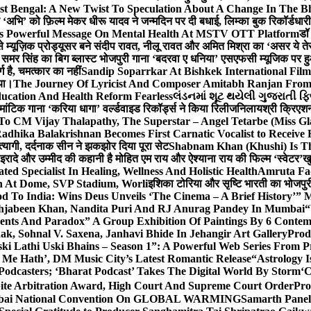
st Bengal: A New Twist To Speculation About A Change In The B
‘अभि’ को फ़िल्म मेकर धीरू यादव ने जन्मदिन पर दी बधाई, लिम्का बुक रिकॉर्डधार
s Powerful Message On Mental Health At MSTV OTT Platform
डॉ
े म्यूज़िक प्रोड्यूसर बने संदीप रावत, नीलू रावत और अमित मिश्रा का ‘असर ये त
र समर सिंह का बिग ब्लास्ट भोजपुरी गाना ‘बदरवा ए धनिया’ एसएफसी म्यूजिक पर
ग है, चमत्कार का नहीं
Sandip Soparrkar At Bishkek International Film
गया।
The Journey Of Lyricist And Composer Amitabh Ranjan From 
ucation And Health Reform Fearless
લંડનમાં શૂટ થયેલી ગુજરાતી ફિ
मांटिक गाना ‘करिया धागा’ वर्ल्डवाइड रिकॉर्ड्स ने किया रिलीज
निलायश्री क्रिएशन्
 To CM Vijay Thalapathy, The Superstar – Angel Tetarbe (Miss G
adhika Balakrishnan Becomes First Carnatic Vocalist to Receive
 त्यागी, दर्दनाक सीन ने झकझोर दिया पूरा सेट
Shabnam Khan (Khushi) Is Th
 इरादे और उम्मीद की कहानी है मोहित एम राय और ऐश्याना राय की फिल्म ‘स्वेटर’
खु
d Specialist In Healing, Wellness And Holistic Health
Amruta Fad
on At Dome, SVP Stadium, Worli
इशिका टोरिया और सृष्टि भारती का भोजपुर
 To India: Wins Deus Unveils ‘The Cinema – A Brief History’” 
ehjabeen Khan, Nandita Puri And RJ Anurag Pandey In Mumbai
“
ents And Paradox” A Group Exhibition Of Paintings By 6 Contemp
k, Sohnal V. Saxena, Janhavi Bhide In Jehangir Art Gallery
Prod
ski Lathi Uski Bhains – Season 1”: A Powerful Web Series From
 Me Hath’, DM Music City’s Latest Romantic Release
“Astrology I
odcasters; ‘Bharat Podcast’ Takes The Digital World By Storm
‘C
spite Arbitration Award, High Court And Supreme Court Order
Pro
 Mumbai National Convention On GLOBAL WARMING
Samarth Panel 