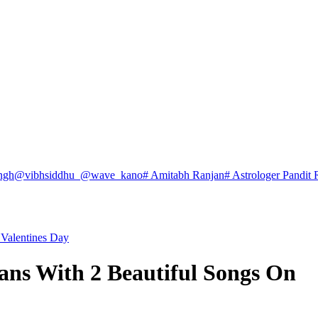
ngh
@vibhsiddhu_
@wave_kano
# Amitabh Ranjan
# Astrologer Pandit 
 Valentines Day
ans With 2 Beautiful Songs On