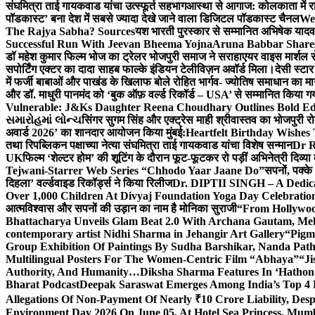
संघमित्रा ताई गायकवाड यांचा उत्स्फूर्त सहभाग
आस्था से आगाज: कोलकाता में राजन
पॉडकास्ट’ बना देश में सबसे ज्यादा देखे जाने वाला डिजिटल पॉडकास्ट चैनल
We
The Rajya Sabha? Sources
यश भारती पुरस्कार से सम्मानित अभिषेक यादव 
Successful Run With Jeevan Bheema Yojna
Aruna Babbar Share
डॉ महेश कुमार फिल्म भोज का ट्रेलर भोजपुरी समाज ने सराहा
एयर वाइस मार्शल स
सपोर्टिंग एक्टर का दादा साहब फाल्के इंडियन टेलीविज़न अवॉर्ड मिला।
देसी स्टा
में फर्जी बाबाओं और पाखंड के खिलाफ बोले रोहित भार्गव- ज्योतिष समाधान का मार्
और डॉ. माधुरी पानमंद को ‘बुक ऑफ़ वर्ल्ड रिकॉर्ड – USA’ से सम्मानित किया 
Vulnerable: J&Ks Daughter Reena Choudhary Outlines Bold Ed
સમારોહમાં લોન્ચ
सिंगर सुगम सिंह और एक्ट्रेस माही श्रीवास्तव का भोजपुरी रो
अवार्ड 2026’ का शानदार आयोजन किया मुंबई:
Heartfelt Birthday Wishes
तथा रिपब्लिकन पक्षाच्या नेत्या संघमित्रा ताई गायकवाड यांचा विशेष सन्मान
Dr R
UK
फिल्म ‘शेल्टर होम’ की शूटिंग के दौरान फूट-फूटकर रो पड़ीं अभिनेत्री दिव्या
Tejwani-Starrer Web Series “Chhodo Yaar Jaane Do”
सपनों, पक्के
दिहला’ वर्ल्डवाइड रिकॉर्ड्स ने किया रिलीज
Dr. DIPTII SINGH – A Dedicate
Over 1,000 Children At Divyaj Foundation Yoga Day Celebrati
आत्मविश्वास और सपनों की उड़ान का नाम है मोनिका सुराजी
“From Hollywood
Bhattacharya Unveils Glam Beat 2.0 With Archana Gautam, M
contemporary artist Nidhi Sharma in Jehangir Art Gallery
“Pigm
Group Exhibition Of Paintings By Sudha Barshikar, Nanda Patha
Multilingual Posters For The Women-Centric Film “Abhaya”
“Ji
Authority, And Humanity…
Diksha Sharma Features In ‘Hathon
Bharat Podcast
Deepak Saraswat Emerges Among India’s Top 4 P
Allegations Of Non-Payment Of Nearly ₹10 Crore Liability, De
Environment Day 2026 On June 05, At Hotel Sea Princess,