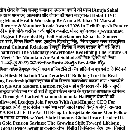
वित्तीय क्षेत्र के लिए समग्र समाधान उपलब्ध कराने की पहल i
Anuja Sahai
ंद के साथ अध्यात्म, आत्मबोध और जीवन की गहन यात्रा
Nat Habit LIVE
ng Mental Health Workshop By Aruna Babbar At Marwah
luencer & Youtuber Iconic Award 2026 In Delhi
Rupesh Pandey
छठी माई के धोके चरनिया’ की शूटिंग कंप्लीट, पोस्ट प्रोडक्शन शुरू
Vaishnavi
Pageant Presented By Joill Entertainments
Saartha Sameer
शर्मा, सिंगर शिल्पी राज, एक्ट्रेस प्रियांशु सिंह, सिंगर एक्टर राजा भोजपुरिया
eral Cultural Relations
भोजपुरी सिनेमा में जल्द दस्तक देगी नई फिल्म
haturvedi The Visionary Powerhouse Redefining The Future Of
Meets The Mountain Air And Solitude.
कौशिक द्विवेदी को मिला
 1 -ఎఫ్ వై 2027) వినియోగదారులకు మొత్తం రూ. 4,666 కోట్ల
ল লাইফ ইন্স্যুরেন্স
कंट्री क्लब हॉस्पिटॅलिटी अँड हॉलिडेज प्रायव्हेट लिमिटेडने
r. Hitesh Nihalani: Two Decades Of Building Trust In Real
ing Leadership
महाराष्ट्राच्या वीज वितरण व्यवस्थेवर वाढता ताण : तातडीने
l Style And Modern Fashion
एक्ट्रेस माही श्रीवास्तव और सिंगर सृष्टी
ूबसूरत लोकेशन्स पर हो रही है शूटिंग
फिल्म जगत के प्रख्यात अशफ़ाक खोपेकर
s Through A Packed Shanmukhananda Hall
राहुल देशपांडे की
llywood Leaders Join Forces With Anti-Hunger CEO For
mpact !
मोशी दुर्घटनेतील जखमींच्या मदतीसाठी धावले केंद्रीय मंत्री रामदास
HUJLE The Art Of Being Unforgettable Some Men Follow
 बीच मचाया धमाल
New York State Honours Global Peace Leader His
Gold Pension Savings: The Growing Shift Toward Lifelong
 Global Peace Seminar
कलाकारांच्या दिंडीत रिपब्लिकन नेत्या तथा निर्माती