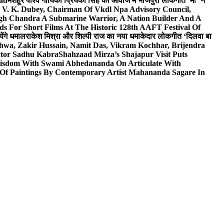
wad
मशहूर पार्श्व गायिका प्रियंका सिंह की आवाज में भोजपुरी लोकगीत ‘माँ’ ने
V. K. Dubey, Chairman Of Vkdl Npa Advisory Council,
gh Chandra A Submarine Warrior, A Nation Builder And A
s For Short Films At The Historic 128th AAFT Festival Of
ेंगे धमाल
राकेश मिश्रा और शिल्पी राज का नया धमाकेदार लोकगीत ‘दिलवा बा
hwa, Zakir Hussain, Namit Das, Vikram Kochhar, Brijendra
ctor Sadhu Kabra
Shahzaad Mirza’s Shajapur Visit Puts
 Wisdom With Swami Abhedananda On Articulate With
 Of Paintings By Contemporary Artist Mahananda Sagare In