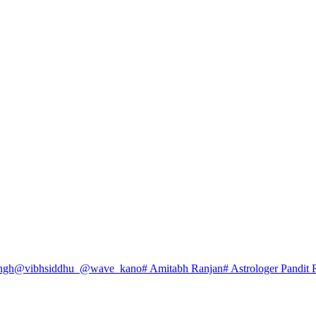
ngh
@vibhsiddhu_
@wave_kano
# Amitabh Ranjan
# Astrologer Pandit 