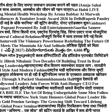
वित्तीय क्षेत्र के लिए समग्र समाधान उपलब्ध कराने की पहल i
Anuja Sahai
ंद के साथ अध्यात्म, आत्मबोध और जीवन की गहन यात्रा
Nat Habit LIVE
ng Mental Health Workshop By Aruna Babbar At Marwah
luencer & Youtuber Iconic Award 2026 In Delhi
Rupesh Pandey
छठी माई के धोके चरनिया’ की शूटिंग कंप्लीट, पोस्ट प्रोडक्शन शुरू
Vaishnavi
Pageant Presented By Joill Entertainments
Saartha Sameer
शर्मा, सिंगर शिल्पी राज, एक्ट्रेस प्रियांशु सिंह, सिंगर एक्टर राजा भोजपुरिया
eral Cultural Relations
भोजपुरी सिनेमा में जल्द दस्तक देगी नई फिल्म
haturvedi The Visionary Powerhouse Redefining The Future Of
Meets The Mountain Air And Solitude.
कौशिक द्विवेदी को मिला
 1 -ఎఫ్ వై 2027) వినియోగదారులకు మొత్తం రూ. 4,666 కోట్ల
ল লাইফ ইন্স্যুরেন্স
कंट्री क्लब हॉस्पिटॅलिटी अँड हॉलिडेज प्रायव्हेट लिमिटेडने
r. Hitesh Nihalani: Two Decades Of Building Trust In Real
ing Leadership
महाराष्ट्राच्या वीज वितरण व्यवस्थेवर वाढता ताण : तातडीने
l Style And Modern Fashion
एक्ट्रेस माही श्रीवास्तव और सिंगर सृष्टी
ूबसूरत लोकेशन्स पर हो रही है शूटिंग
फिल्म जगत के प्रख्यात अशफ़ाक खोपेकर
s Through A Packed Shanmukhananda Hall
राहुल देशपांडे की
llywood Leaders Join Forces With Anti-Hunger CEO For
mpact !
मोशी दुर्घटनेतील जखमींच्या मदतीसाठी धावले केंद्रीय मंत्री रामदास
HUJLE The Art Of Being Unforgettable Some Men Follow
 बीच मचाया धमाल
New York State Honours Global Peace Leader His
Gold Pension Savings: The Growing Shift Toward Lifelong
 Global Peace Seminar
कलाकारांच्या दिंडीत रिपब्लिकन नेत्या तथा निर्माती
़िल्म “अभिमन्यु – एक शोध” की शूटिंग जुलाई के आखिर में शुरू होगी
‘भारत