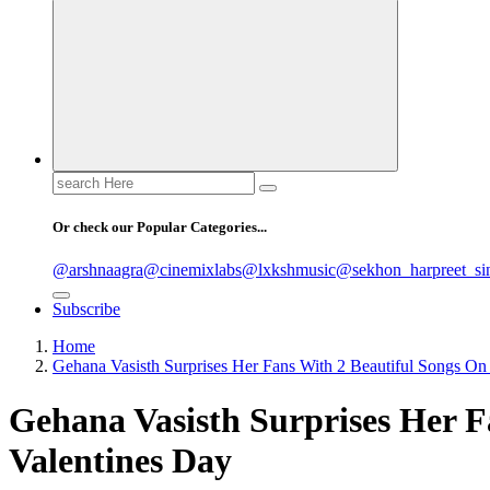
Search
for:
Or check our Popular Categories...
@arshnaagra
@cinemixlabs
@lxkshmusic
@sekhon_harpreet_si
Subscribe
Home
Gehana Vasisth Surprises Her Fans With 2 Beautiful Songs On
Gehana Vasisth Surprises Her F
Valentines Day