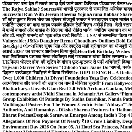
पॉडकास्ट’ बना देश में सबसे ज्यादा देखे जाने वाला डिजिटल पॉडकास्ट चैनल
We
The Rajya Sabha? Sources
यश भारती पुरस्कार से सम्मानित अभिषेक यादव 
Successful Run With Jeevan Bheema Yojna
Aruna Babbar Share
डॉ महेश कुमार फिल्म भोज का ट्रेलर भोजपुरी समाज ने सराहा
एयर वाइस मार्शल स
सपोर्टिंग एक्टर का दादा साहब फाल्के इंडियन टेलीविज़न अवॉर्ड मिला।
देसी स्टा
में फर्जी बाबाओं और पाखंड के खिलाफ बोले रोहित भार्गव- ज्योतिष समाधान का मार्
और डॉ. माधुरी पानमंद को ‘बुक ऑफ़ वर्ल्ड रिकॉर्ड – USA’ से सम्मानित किया 
Vulnerable: J&Ks Daughter Reena Choudhary Outlines Bold Ed
સમારોહમાં લોન્ચ
सिंगर सुगम सिंह और एक्ट्रेस माही श्रीवास्तव का भोजपुरी रो
अवार्ड 2026’ का शानदार आयोजन किया मुंबई:
Heartfelt Birthday Wishes
तथा रिपब्लिकन पक्षाच्या नेत्या संघमित्रा ताई गायकवाड यांचा विशेष सन्मान
Dr R
UK
फिल्म ‘शेल्टर होम’ की शूटिंग के दौरान फूट-फूटकर रो पड़ीं अभिनेत्री दिव्या
Tejwani-Starrer Web Series “Chhodo Yaar Jaane Do”
सपनों, पक्के
दिहला’ वर्ल्डवाइड रिकॉर्ड्स ने किया रिलीज
Dr. DIPTII SINGH – A Dedicate
Over 1,000 Children At Divyaj Foundation Yoga Day Celebrati
आत्मविश्वास और सपनों की उड़ान का नाम है मोनिका सुराजी
“From Hollywood
Bhattacharya Unveils Glam Beat 2.0 With Archana Gautam, M
contemporary artist Nidhi Sharma in Jehangir Art Gallery
“Pigm
Group Exhibition Of Paintings By Sudha Barshikar, Nanda Patha
Multilingual Posters For The Women-Centric Film “Abhaya”
“Ji
Authority, And Humanity…
Diksha Sharma Features In ‘Hathon
Bharat Podcast
Deepak Saraswat Emerges Among India’s Top 4 P
Allegations Of Non-Payment Of Nearly ₹10 Crore Liability, De
Environment Day 2026 On June 05, At Hotel Sea Princess,