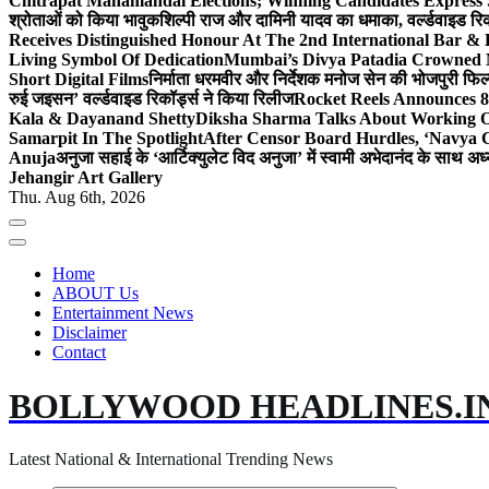
Chitrapat Mahamandal Elections; Winning Candidates Express 
श्रोताओं को किया भावुक
शिल्पी राज और दामिनी यादव का धमाका, वर्ल्डवाइड रिकॉ
Receives Distinguished Honour At The 2nd International Bar
Living Symbol Of Dedication
Mumbai’s Divya Patadia Crowned 
Short Digital Films
निर्माता धरमवीर और निर्देशक मनोज सेन की भोजपुरी फिल्म
रुई जइसन’ वर्ल्डवाइड रिकॉर्ड्स ने किया रिलीज
Rocket Reels Announces 8
Kala & Dayanand Shetty
Diksha Sharma Talks About Working On
Samarpit In The Spotlight
After Censor Board Hurdles, ‘Navya C
Anuja
अनुजा सहाई के ‘आर्टिक्युलेट विद अनुजा’ में स्वामी अभेदानंद के साथ 
Jehangir Art Gallery
Thu. Aug 6th, 2026
Home
ABOUT Us
Entertainment News
Disclaimer
Contact
BOLLYWOOD HEADLINES.I
Latest National & International Trending News