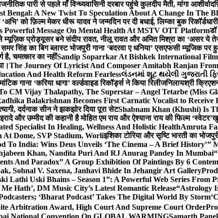
ीतिक पारी से पहले माँ विन्ध्यवासिनी दरबार पहुंचे कुलदीप मैती, मांगा आशीर्वाद
फ
st Bengal: A New Twist To Speculation About A Change In The B
‘अभि’ को फ़िल्म मेकर धीरू यादव ने जन्मदिन पर दी बधाई, लिम्का बुक रिकॉर्डधार
s Powerful Message On Mental Health At MSTV OTT Platform
डॉ
े म्यूज़िक प्रोड्यूसर बने संदीप रावत, नीलू रावत और अमित मिश्रा का ‘असर ये त
र समर सिंह का बिग ब्लास्ट भोजपुरी गाना ‘बदरवा ए धनिया’ एसएफसी म्यूजिक पर
ग है, चमत्कार का नहीं
Sandip Soparrkar At Bishkek International Film
गया।
The Journey Of Lyricist And Composer Amitabh Ranjan From 
ucation And Health Reform Fearless
લંડનમાં શૂટ થયેલી ગુજરાતી ફિ
मांटिक गाना ‘करिया धागा’ वर्ल्डवाइड रिकॉर्ड्स ने किया रिलीज
निलायश्री क्रिएशन्
 To CM Vijay Thalapathy, The Superstar – Angel Tetarbe (Miss G
adhika Balakrishnan Becomes First Carnatic Vocalist to Receive
 त्यागी, दर्दनाक सीन ने झकझोर दिया पूरा सेट
Shabnam Khan (Khushi) Is Th
 इरादे और उम्मीद की कहानी है मोहित एम राय और ऐश्याना राय की फिल्म ‘स्वेटर’
खु
d Specialist In Healing, Wellness And Holistic Health
Amruta Fad
on At Dome, SVP Stadium, Worli
इशिका टोरिया और सृष्टि भारती का भोजपुर
 To India: Wins Deus Unveils ‘The Cinema – A Brief History’” 
ehjabeen Khan, Nandita Puri And RJ Anurag Pandey In Mumbai
“
ents And Paradox” A Group Exhibition Of Paintings By 6 Contemp
k, Sohnal V. Saxena, Janhavi Bhide In Jehangir Art Gallery
Prod
ski Lathi Uski Bhains – Season 1”: A Powerful Web Series From
 Me Hath’, DM Music City’s Latest Romantic Release
“Astrology I
odcasters; ‘Bharat Podcast’ Takes The Digital World By Storm
‘C
spite Arbitration Award, High Court And Supreme Court Order
Pro
 Mumbai National Convention On GLOBAL WARMING
Samarth Panel 