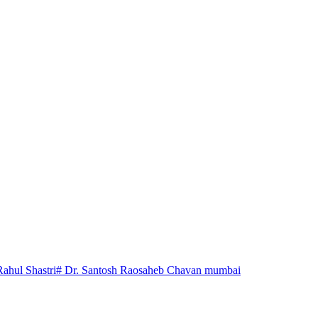
Rahul Shastri
# Dr. Santosh Raosaheb Chavan mumbai