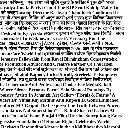
़िल्म “अभिमन्यु – एक शोध” की शूटिंग जुलाई के आखिर में शुरू होगी
‘भारत
haratiya Janata Party: Could The BJP Send Kuldip Maity To
ी को सराहा
Casting Director Kashyap Chandhock Continues His
 एस वी अंचन द्वारा निर्मित, डॉ अतुल पाटणे (आई ए एस) द्वारा लिखित फिल्मस्टार
ेरा’ जीत रहा दिल
एक्ट्रेस यास्मीन खान को फिल्म ‘देहाती डिस्को’ के लिए बेस्ट
 हुआ रिलीज, बारिश में दिखा समर सिंह और आस्था सिंह का जलवा
भारत पॉडकास्ट
 Festival In Kyrgyzstan
बख्तवार कृष्णन को ‘बुक ऑफ़ वर्ल्ड रिकॉर्ड – लंदन’
Journalist To Welknown Lyricist
A Visionary For The
લ્મ “લાયક નાલાયક”નું ટીઝર, ટ્રેલર, પોસ્ટર અને સંગીત ભવ્ય
स ने ‘होप्स मिस्टर, मिस एंड मिसेज महाराष्ट्र 2026’ और ‘द ग्रैंड महाराष्ट्र
lamourface World India)
बालगंधर्व रंगमंदिर वर्धापन दिन सोहळ्यात निर्माती
 Honorary Fellowship from Royal Birmingham Conservatoire,
e Production Advisor And Creative Partner Of The Hiten
शबू तिवारी केटी और माही श्रीवास्तव का भोजपुरी सैड सांग ‘उहे अंखिया रोवा
navis, Shahid Kapoor, Jackie Shroff, Sreeleela To Empower
ी लोकगीत ‘लव यू कहबे करब’ वर्ल्डवाइड रिकॉर्ड्स ने किया रिलीज
संघर्ष,
Most Cinematic And Professional Choice For Media
Kakali
Where Silence Becomes Form” Solo Show of Paintings By
orary Artists In Jehangir Art Gallery
“Florals & Forms” A
ucers Dr. Vimal Raj Mathur And Rupesh D. Gohil Launched
 Producer MK Rajput That Exposes The Truth Between Power,
s Guidance, Not Superstition” — Rahul Shastri Declares At
arry On Jatta’ Fame Punjabi Film Director Smeep Kang Faces
gressive Foundation Of Human Rights Celebrates World
Registers Resounding Victory in the Akhil Bharatiya Marathi