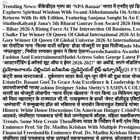
Trending News:
वीकेडीएल ग्रुप का ‘NPA Bazaar’ भारत में एनपीए एवं डिस्ट्र
Explores Spiritual Wisdom With Swami Abhedananda On Articu
Returns With Its 4th Edition, Featuring Sanjana Sanghi In An 
Studios
Kalyanji Jana’s 5th Bharat Gaurav Icon Award 2026 Held
– Bihar 2026 A Rising Force At The Intersection Of Business, Le
Chalke The Winner Of Queen Of Global International 2026 At I
Gore Winner Of Queen Of Global Universe 2026 At International
का रोमांटिक गाना ‘सिल्क वाली सड़िया’ होडा भोजपुरी पर हुआ रिलीज
Indo Moz
‘मंगलसूत्र’, निर्माता रत्नाकर कुमार ने किया ऐलान
Sureshchandra Awasthi 
Fashion And Entertainment
Model Actress Sofee George Latest P
‘आउटस्टैंडिंग ई-कॉमर्स शूट ऑफ द ईयर 2026-2027’ का अवॉर्ड, सपने मॉडलिंग 
ప్రయోజనాలను చెల్లించిన ఐసిఐసిఐ ప్రుడెన్షియల్ లైఫ్ ఇన్సూరెన్స్
Q1-FY2027
कंट्री क्लब मास्टरकार्ड – तुर्कस्तान सादर केले.
जुग-जुग जीने की दुआ वाला भोज
Estate
Dr. Basant Goel To Grace Asia Excellence & Leadership Aw
उपाययोजनांची गरज
Fashion Designer Aisha Shetty’s YASHNA COLL
भारती का भोजपुरी लोकगीत ‘गवना वीएस खेलवना’ ने पार किया 10 मिलियन व्य
को मिला महाराष्ट्र के राज्यपाल सी.पी. राधाकृष्णन के हाथों ‘बेस्ट बॉलीवुड एक्टि
‘अभंगवारी’ ने शन्मुखानंद हॉल को भक्तिरस से सराबोर किया
राहुल देशपांडे यांच्
Historic White House Discussions On American Hunger Crisis
PA
आठवले; संघमित्रा गायकवाड यांनी केले जननेतृत्वाचे कौतुक, महिला सक्षमीकरण
Trends. Some Men Create Them
विजय यादव के निर्देशन में बनी प्रेम सि
Eminence Prof. Sir Dr. Madhu Krishan With Multiple Prestigiou
Financial Freedom
His Eminence Prof. Dr. Madhu Krishan Hono
संघमित्रा ताई गायकवाड यांचा उत्स्फूर्त सहभाग
आस्था से आगाज: कोलकाता में राजन