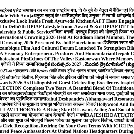
ेस्ड एसेट समाधान का बन रहा राष्ट्रीय मंच, वि के दुबे के नेतृत्व में बैंकिंग एवं 
late With Anuja
अनुजा सहाई के ‘आर्टिक्युलेट विद अनुजा’ में स्वामी अभेदान
Exclusive Look Inside Fresh Ayurveda Kitchen
AAFT Hosts Engagi
 In Delhi
7th DPIAF Lifestyle Iconic Award & 3rd DPIAF OTT Inf
adership & Public Service
संचिता बनर्जी, प्रत्युष मिश्रा की भोजपुरी फिल्म ‘
nternational Crowning 2026 Held At Raddison Hotel Mumbai, The 
 Crowning 2026 Presented By Joill Entertainments
डिजिटल स्टार सौरभ 
ambique Film And Cultural Forum Launched To Strengthen Bilat
A Visionary Entrepreneur, Producer And Humanitarian
Deepak C
hotoshoot Pics
Echoes Of The Valley: Kastoorwan Where Memory 
एजेंसी ने किया सम्मानित
ఆర్థిక సంవత్సరం 2027 , మొదటి త్రైమాసికంలో (క్యు
-এ গ্রাহকদের মোট ৪,৬৬৬ কোটি টাকার সুবিধা প্রদান করেছে আইসিআইসিআই প্রুডেন্সিয়া
पुरी लोकगीत रिलीज, प्रियंका सिंह और इशिका तोरिया की जोड़ी ने मचाया धमाल
M
ards 2026 As Distinguished Guest Celebrating Excellence. Inspir
ECTION Completes Two Years, A Beautiful Blend Of Traditiona
ूज का आंकड़ा
वर्ल्डवाइड रिकॉर्ड्स भोजपुरी का नया धमाकेदार गाना जल्द, दुबई की ख
विस्ट’ का प्रतिष्ठित सम्मान
Rahul Deshpande’s Abhangawari Resonate
या ‘अभंगवारी’ने शन्मुखानंद सभागृह भक्तिरसात न्हाऊन निघाले
Hollywood And Bo
LLAVI THORAVE: A Rising Star Of Lavani, Acting And Social I
ासाठी शासनाच्या योजनांचा लाभ देण्याची केली मागणी
RAJESHH DATTATRYA B
ंह और रक्षा गुप्ता की भोजपुरी फिल्म ‘जोरू का गुलाम’ का ट्रेलर रिलीज, दर्शकों के
s Civic Recognitions
Retiring On Your Own Terms With ICICI Pru 
ured Peace Ambassadors At United Nations Headquarters During