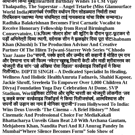
आयोजन किया मुंबई:
Heartfelt Birthday Wishes To CM Vijay
Thalapathy, The Superstar – Angel Tetarbe (Miss Glamourface
World India)
बालगंधर्व रंगमंदिर वर्धापन दिन सोहळ्यात निर्माती तथा
रिपब्लिकन पक्षाच्या नेत्या संघमित्रा ताई गायकवाड यांचा विशेष सन्मान
Dr
Radhika Balakrishnan Becomes First Carnatic Vocalist to
Receive Honorary Fellowship from Royal Birmingham
Conservatoire, UK
फिल्म ‘शेल्टर होम’ की शूटिंग के दौरान फूट-फूटकर रो
पड़ीं अभिनेत्री दिव्या त्यागी, दर्दनाक सीन ने झकझोर दिया पूरा सेट
Shabnam
Khan (Khushi) Is The Production Advisor And Creative
Partner Of The Hiten Tejwani-Starrer Web Series “Chhodo
Yaar Jaane Do”
सपनों, पक्के इरादे और उम्मीद की कहानी है मोहित एम राय
और ऐश्याना राय की फिल्म ‘स्वेटर’
खुशबू तिवारी केटी और माही श्रीवास्तव का
भोजपुरी सैड सांग ‘उहे अंखिया रोवा दिहला’ वर्ल्डवाइड रिकॉर्ड्स ने किया
रिलीज
Dr. DIPTII SINGH – A Dedicated Specialist In Healing,
Wellness And Holistic Health
Amruta Fadnavis, Shahid Kapoor,
Jackie Shroff, Sreeleela To Empower Over 1,000 Children At
Divyaj Foundation Yoga Day Celebration At Dome, SVP
Stadium, Worli
इशिका टोरिया और सृष्टि भारती का भोजपुरी लोकगीत ‘लव
यू कहबे करब’ वर्ल्डवाइड रिकॉर्ड्स ने किया रिलीज
संघर्ष, आत्मविश्वास और
सपनों की उड़ान का नाम है मोनिका सुराजी
“From Hollywood To India:
Wins Deus Unveils ‘The Cinema – A Brief History’” Most
Cinematic And Professional Choice For Media
Kakali
Bhattacharya Unveils Glam Beat 2.0 With Archana Gautam,
Mehjabeen Khan, Nandita Puri And RJ Anurag Pandey In
Mumbai
“Where Silence Becomes Form” Solo Show of