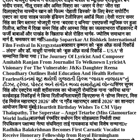
ट्रेलर भोजपुरी समाज ने सराहा
एयर वाइस मार्शल से म्यूज़िक प्रोड्यूसर बने
संदीप रावत, नीलू रावत और अमित मिश्रा का ‘असर ये तेरा’ जीत रहा
दिल
एक्ट्रेस यास्मीन खान को फिल्म ‘देहाती डिस्को’ के लिए बेस्ट सपोर्टिंग
एक्टर का दादा साहब फाल्के इंडियन टेलीविज़न अवॉर्ड मिला।
देसी स्टार समर
सिंह का बिग ब्लास्ट भोजपुरी गाना ‘बदरवा ए धनिया’ एसएफसी म्यूजिक पर हुआ
रिलीज, बारिश में दिखा समर सिंह और आस्था सिंह का जलवा
भारत पॉडकास्ट में
फर्जी बाबाओं और पाखंड के खिलाफ बोले रोहित भार्गव- ज्योतिष समाधान का
मार्ग है, चमत्कार का नहीं
Sandip Soparrkar At Bishkek International
Film Festival In Kyrgyzstan
बख्तवार कृष्णन को ‘बुक ऑफ़ वर्ल्ड रिकॉर्ड
– लंदन’ और डॉ. माधुरी पानमंद को ‘बुक ऑफ़ वर्ल्ड रिकॉर्ड – USA’ से
सम्मानित किया गया।
The Journey Of Lyricist And Composer
Amitabh Ranjan From Journalist To Welknown Lyricist
A
Visionary For The Vulnerable: J&Ks Daughter Reena
Choudhary Outlines Bold Education And Health Reform
Fearless
લંડનમાં શૂટ થયેલી ગુજરાતી ફિલ્મ “લાયક નાલાયક”નું
ટીઝર, ટ્રેલર, પોસ્ટર અને સંગીત ભવ્ય સમારોહમાં લોન્ચ
सिंगर सुगम
सिंह और एक्ट्रेस माही श्रीवास्तव का भोजपुरी रोमांटिक गाना ‘करिया धागा’
वर्ल्डवाइड रिकॉर्ड्स ने किया रिलीज
निलायश्री क्रिएशन्स ने ‘होप्स मिस्टर, मिस
एंड मिसेज महाराष्ट्र 2026’ और ‘द ग्रैंड महाराष्ट्र अवार्ड 2026’ का शानदार
आयोजन किया मुंबई:
Heartfelt Birthday Wishes To CM Vijay
Thalapathy, The Superstar – Angel Tetarbe (Miss Glamourface
World India)
बालगंधर्व रंगमंदिर वर्धापन दिन सोहळ्यात निर्माती तथा
रिपब्लिकन पक्षाच्या नेत्या संघमित्रा ताई गायकवाड यांचा विशेष सन्मान
Dr
Radhika Balakrishnan Becomes First Carnatic Vocalist to
Receive Honorary Fellowship from Royal Birmingham