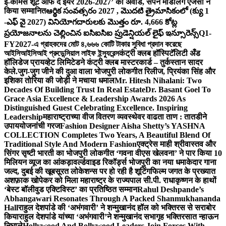
ई-कॉमर्स शूट ऑफ द ईयर 2026-2027’ का अवॉर्ड, सपने मॉडलिंग एजेंसी ने
किया सम्मानित
ఆర్థిక సంవత్సరం 2027 , మొదటి త్రైమాసికంలో (క్యు 1
-ఎఫ్ వై 2027) వినియోగదారులకు మొత్తం రూ. 4,666 కోట్ల
ప్రయోజనాలను చెల్లించిన ఐసిఐసిఐ ప్రుడెన్షియల్ లైఫ్ ఇన్సూరెన్స్
Q1-
FY2027-এ গ্রাহকদের মোট ৪,৬৬৬ কোটি টাকার সুবিধা প্রদান করেছে
আইসিআইসিআই প্রুডেন্সিয়াল লাইফ ইন্স্যুরেন্স
कंट्री क्लब हॉस्पिटॅलिटी अँड
हॉलिडेज प्रायव्हेट लिमिटेडने कंट्री क्लब मास्टरकार्ड – तुर्कस्तान सादर
केले.
जुग-जुग जीने की दुआ वाला भोजपुरी लोकगीत रिलीज, प्रियंका सिंह और
इशिका तोरिया की जोड़ी ने मचाया धमाल
Mr. Hitesh Nihalani: Two
Decades Of Building Trust In Real Estate
Dr. Basant Goel To
Grace Asia Excellence & Leadership Awards 2026 As
Distinguished Guest Celebrating Excellence. Inspiring
Leadership
महाराष्ट्राच्या वीज वितरण व्यवस्थेवर वाढता ताण : तातडीने
उपाययोजनांची गरज
Fashion Designer Aisha Shetty’s YASHNA
COLLECTION Completes Two Years, A Beautiful Blend Of
Traditional Style And Modern Fashion
एक्ट्रेस माही श्रीवास्तव और
सिंगर सृष्टी भारती का भोजपुरी लोकगीत ‘गवना वीएस खेलवना’ ने पार किया 10
मिलियन व्यूज का आंकड़ा
वर्ल्डवाइड रिकॉर्ड्स भोजपुरी का नया धमाकेदार गाना
जल्द, दुबई की खूबसूरत लोकेशन्स पर हो रही है शूटिंग
फिल्म जगत के प्रख्यात
अशफ़ाक खोपेकर को मिला महाराष्ट्र के राज्यपाल सी.पी. राधाकृष्णन के हाथों
‘बेस्ट बॉलीवुड एक्टिविस्ट’ का प्रतिष्ठित सम्मान
Rahul Deshpande’s
Abhangawari Resonates Through A Packed Shanmukhananda
Hall
राहुल देशपांडे की ‘अभंगवारी’ ने शन्मुखानंद हॉल को भक्तिरस से सराबोर
किया
राहुल देशपांडे यांच्या ‘अभंगवारी’ने शन्मुखानंद सभागृह भक्तिरसात न्हाऊन
निघाले
Hollywood And Bollywood Leaders Join Forces With