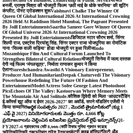
Intersection Of Business, Leadership & Public Service
संचिता
बनर्जी, प्रत्युष मिश्रा की भोजपुरी फिल्म ‘छठी माई के धोके चरनिया’ की शूटिंग
कंप्लीट, पोस्ट प्रोडक्शन शुरू
Vaishnavi Chalke The Winner Of
Queen Of Global International 2026 At International Crowning
2026 Held At Raddison Hotel Mumbai, The Pageant Presented
By Joill Entertainments
Saartha Sameer Gore Winner Of Queen
Of Global Universe 2026 At International Crowning 2026
Presented By Joill Entertainments
डिजिटल स्टार सौरभ शर्मा, सिंगर
शिल्पी राज, एक्ट्रेस प्रियांशु सिंह, सिंगर एक्टर राजा भोजपुरिया का रोमांटिक
गाना ‘सिल्क वाली सड़िया’ होडा भोजपुरी पर हुआ रिलीज
Indo
Mozambique Film And Cultural Forum Launched To
Strengthen Bilateral Cultural Relations
भोजपुरी सिनेमा में जल्द दस्तक
देगी नई फिल्म ‘मंगलसूत्र’, निर्माता रत्नाकर कुमार ने किया
ऐलान
Sureshchandra Awasthi A Visionary Entrepreneur,
Producer And Humanitarian
Deepak Chaturvedi The Visionary
Powerhouse Redefining The Future Of Fashion And
Entertainment
Model Actress Sofee George Latest Photoshoot
Pics
Echoes Of The Valley: Kastoorwan Where Memory Meets
The Mountain Air And Solitude.
कौशिक द्विवेदी को मिला ‘आउटस्टैंडिंग
ई-कॉमर्स शूट ऑफ द ईयर 2026-2027’ का अवॉर्ड, सपने मॉडलिंग एजेंसी ने
किया सम्मानित
ఆర్థిక సంవత్సరం 2027 , మొదటి త్రైమాసికంలో (క్యు 1
-ఎఫ్ వై 2027) వినియోగదారులకు మొత్తం రూ. 4,666 కోట్ల
ప్రయోజనాలను చెల్లించిన ఐసిఐసిఐ ప్రుడెన్షియల్ లైఫ్ ఇన్సూరెన్స్
Q1-
FY2027-এ গ্রাহকদের মোট ৪,৬৬৬ কোটি টাকার সুবিধা প্রদান করেছে
আইসিআইসিআই প্রুডেন্সিয়াল লাইফ ইন্স্যুরেন্স
कंट्री क्लब हॉस्पिटॅलिटी अँड