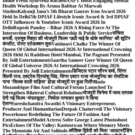
Inside Fresh Ayurveda Kitchen
AAFT Hosts Engaging Mental
Health Workshop By Aruna Babbar At Marwah
Studios
Kalyanji Jana’s 5th Bharat Gaurav Icon Award 2026
Held In Delhi
7th DPIAF Lifestyle Iconic Award & 3rd DPIAF
OTT Influencer & Youtuber Iconic Award 2026 In
Delhi
Rupesh Pandey – Bihar 2026 A Rising Force At The
Intersection Of Business, Leadership & Public Service
संचिता
बनर्जी, प्रत्युष मिश्रा की भोजपुरी फिल्म ‘छठी माई के धोके चरनिया’ की शूटिंग
कंप्लीट, पोस्ट प्रोडक्शन शुरू
Vaishnavi Chalke The Winner Of
Queen Of Global International 2026 At International Crowning
2026 Held At Raddison Hotel Mumbai, The Pageant Presented
By Joill Entertainments
Saartha Sameer Gore Winner Of Queen
Of Global Universe 2026 At International Crowning 2026
Presented By Joill Entertainments
डिजिटल स्टार सौरभ शर्मा, सिंगर
शिल्पी राज, एक्ट्रेस प्रियांशु सिंह, सिंगर एक्टर राजा भोजपुरिया का रोमांटिक
गाना ‘सिल्क वाली सड़िया’ होडा भोजपुरी पर हुआ रिलीज
Indo
Mozambique Film And Cultural Forum Launched To
Strengthen Bilateral Cultural Relations
भोजपुरी सिनेमा में जल्द दस्तक
देगी नई फिल्म ‘मंगलसूत्र’, निर्माता रत्नाकर कुमार ने किया
ऐलान
Sureshchandra Awasthi A Visionary Entrepreneur,
Producer And Humanitarian
Deepak Chaturvedi The Visionary
Powerhouse Redefining The Future Of Fashion And
Entertainment
Model Actress Sofee George Latest Photoshoot
Pics
Echoes Of The Valley: Kastoorwan Where Memory Meets
The Mountain Air And Solitude.
कौशिक द्विवेदी को मिला ‘आउटस्टैंडिंग