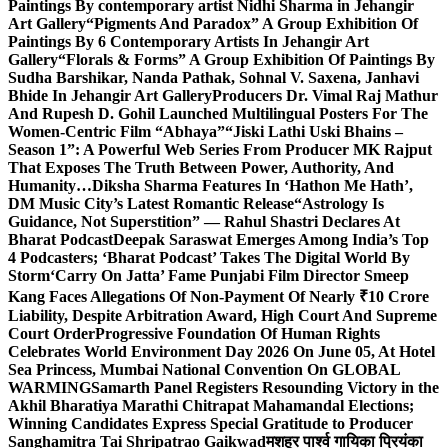
Paintings By contemporary artist Nidhi Sharma in Jehangir
Art Gallery
“Pigments And Paradox” A Group Exhibition Of
Paintings By 6 Contemporary Artists In Jehangir Art
Gallery
“Florals & Forms” A Group Exhibition Of Paintings By
Sudha Barshikar, Nanda Pathak, Sohnal V. Saxena, Janhavi
Bhide In Jehangir Art Gallery
Producers Dr. Vimal Raj Mathur
And Rupesh D. Gohil Launched Multilingual Posters For The
Women-Centric Film “Abhaya”
“Jiski Lathi Uski Bhains –
Season 1”: A Powerful Web Series From Producer MK Rajput
That Exposes The Truth Between Power, Authority, And
Humanity…
Diksha Sharma Features In ‘Hathon Me Hath’,
DM Music City’s Latest Romantic Release
“Astrology Is
Guidance, Not Superstition” — Rahul Shastri Declares At
Bharat Podcast
Deepak Saraswat Emerges Among India’s Top
4 Podcasters; ‘Bharat Podcast’ Takes The Digital World By
Storm
‘Carry On Jatta’ Fame Punjabi Film Director Smeep
Kang Faces Allegations Of Non-Payment Of Nearly ₹10 Crore
Liability, Despite Arbitration Award, High Court And Supreme
Court Order
Progressive Foundation Of Human Rights
Celebrates World Environment Day 2026 On June 05, At Hotel
Sea Princess, Mumbai National Convention On GLOBAL
WARMING
Samarth Panel Registers Resounding Victory in the
Akhil Bharatiya Marathi Chitrapat Mahamandal Elections;
Winning Candidates Express Special Gratitude to Producer
Sanghamitra Tai Shripatrao Gaikwad
मशहूर पार्श्व गायिका प्रियंका