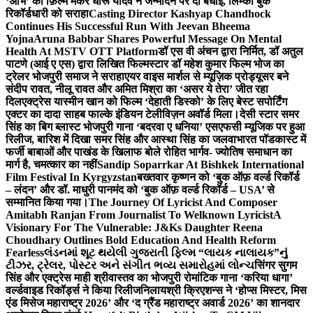
‘अभि’ को फ़िल्म मेकर धीरू यादव ने जन्मदिन पर दी बधाई, लिम्का बुक
रिकॉर्डधारी को सराहा
Casting Director Kashyap Chandhock
Continues His Successful Run With Jeevan Bheema
Yojna
Aruna Babbar Shares Powerful Message On Mental
Health At MSTV OTT Platform
डॉ एस वी अंचन द्वारा निर्मित, डॉ अतुल
पाटणे (आई ए एस) द्वारा लिखित फिल्मस्टार डॉ महेश कुमार फिल्म भोज का
ट्रेलर भोजपुरी समाज ने सराहा
एयर वाइस मार्शल से म्यूज़िक प्रोड्यूसर बने
संदीप रावत, नीलू रावत और अमित मिश्रा का ‘असर ये तेरा’ जीत रहा
दिल
एक्ट्रेस यास्मीन खान को फिल्म ‘देहाती डिस्को’ के लिए बेस्ट सपोर्टिंग
एक्टर का दादा साहब फाल्के इंडियन टेलीविज़न अवॉर्ड मिला।
देसी स्टार समर
सिंह का बिग ब्लास्ट भोजपुरी गाना ‘बदरवा ए धनिया’ एसएफसी म्यूजिक पर हुआ
रिलीज, बारिश में दिखा समर सिंह और आस्था सिंह का जलवा
भारत पॉडकास्ट में
फर्जी बाबाओं और पाखंड के खिलाफ बोले रोहित भार्गव- ज्योतिष समाधान का
मार्ग है, चमत्कार का नहीं
Sandip Soparrkar At Bishkek International
Film Festival In Kyrgyzstan
बख्तवार कृष्णन को ‘बुक ऑफ़ वर्ल्ड रिकॉर्ड
– लंदन’ और डॉ. माधुरी पानमंद को ‘बुक ऑफ़ वर्ल्ड रिकॉर्ड – USA’ से
सम्मानित किया गया।
The Journey Of Lyricist And Composer
Amitabh Ranjan From Journalist To Welknown Lyricist
A
Visionary For The Vulnerable: J&Ks Daughter Reena
Choudhary Outlines Bold Education And Health Reform
Fearless
લંડનમાં શૂટ થયેલી ગુજરાતી ફિલ્મ “લાયક નાલાયક”નું
ટીઝર, ટ્રેલર, પોસ્ટર અને સંગીત ભવ્ય સમારોહમાં લોન્ચ
सिंगर सुगम
सिंह और एक्ट्रेस माही श्रीवास्तव का भोजपुरी रोमांटिक गाना ‘करिया धागा’
वर्ल्डवाइड रिकॉर्ड्स ने किया रिलीज
निलायश्री क्रिएशन्स ने ‘होप्स मिस्टर, मिस
एंड मिसेज महाराष्ट्र 2026’ और ‘द ग्रैंड महाराष्ट्र अवार्ड 2026’ का शानदार