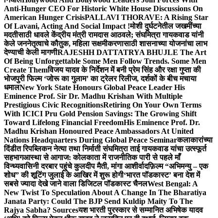
Anti-Hunger CEO For Historic White House Discussions On
American Hunger Crisis
PALLAVI THORAVE: A Rising Star
Of Lavani, Acting And Social Impact !
मोशी दुर्घटनेतील जखमींच्या
मदतीसाठी धावले केंद्रीय मंत्री रामदास आठवले; संघमित्रा गायकवाड यांनी
केले जननेतृत्वाचे कौतुक, महिला सक्षमीकरणासाठी शासनाच्या योजनांचा लाभ
देण्याची केली मागणी
RAJESHH DATTATRYA BHUJLE The Art
Of Being Unforgettable Some Men Follow Trends. Some Men
Create Them
विजय यादव के निर्देशन में बनी प्रेम सिंह और रक्षा गुप्ता की
भोजपुरी फिल्म ‘जोरू का गुलाम’ का ट्रेलर रिलीज, दर्शकों के बीच मचाया
धमाल
New York State Honours Global Peace Leader His
Eminence Prof. Sir Dr. Madhu Krishan With Multiple
Prestigious Civic Recognitions
Retiring On Your Own Terms
With ICICI Pru Gold Pension Savings: The Growing Shift
Toward Lifelong Financial Freedom
His Eminence Prof. Dr.
Madhu Krishan Honoured Peace Ambassadors At United
Nations Headquarters During Global Peace Seminar
कलाकारांच्या
दिंडीत रिपब्लिकन नेत्या तथा निर्माती संघमित्रा ताई गायकवाड यांचा उत्स्फूर्त
सहभाग
आस्था से आगाज: कोलकाता में राजनीतिक पारी से पहले माँ
विन्ध्यवासिनी दरबार पहुंचे कुलदीप मैती, मांगा आशीर्वाद
फ़िल्म “अभिमन्यु – एक
शोध” की शूटिंग जुलाई के आखिर में शुरू होगी
‘भारत पॉडकास्ट’ बना देश में
सबसे ज्यादा देखे जाने वाला डिजिटल पॉडकास्ट चैनल
West Bengal: A
New Twist To Speculation About A Change In The Bharatiya
Janata Party: Could The BJP Send Kuldip Maity To The
Rajya Sabha? Sources
यश भारती पुरस्कार से सम्मानित अभिषेक यादव