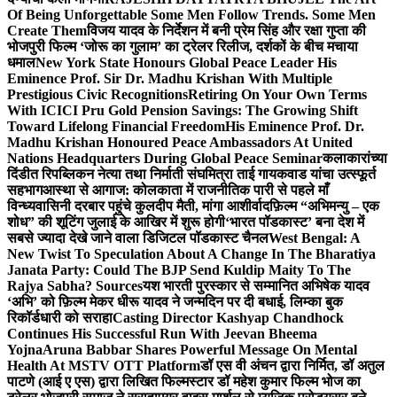
Of Being Unforgettable Some Men Follow Trends. Some Men
Create Them
विजय यादव के निर्देशन में बनी प्रेम सिंह और रक्षा गुप्ता की
भोजपुरी फिल्म ‘जोरू का गुलाम’ का ट्रेलर रिलीज, दर्शकों के बीच मचाया
धमाल
New York State Honours Global Peace Leader His
Eminence Prof. Sir Dr. Madhu Krishan With Multiple
Prestigious Civic Recognitions
Retiring On Your Own Terms
With ICICI Pru Gold Pension Savings: The Growing Shift
Toward Lifelong Financial Freedom
His Eminence Prof. Dr.
Madhu Krishan Honoured Peace Ambassadors At United
Nations Headquarters During Global Peace Seminar
कलाकारांच्या
दिंडीत रिपब्लिकन नेत्या तथा निर्माती संघमित्रा ताई गायकवाड यांचा उत्स्फूर्त
सहभाग
आस्था से आगाज: कोलकाता में राजनीतिक पारी से पहले माँ
विन्ध्यवासिनी दरबार पहुंचे कुलदीप मैती, मांगा आशीर्वाद
फ़िल्म “अभिमन्यु – एक
शोध” की शूटिंग जुलाई के आखिर में शुरू होगी
‘भारत पॉडकास्ट’ बना देश में
सबसे ज्यादा देखे जाने वाला डिजिटल पॉडकास्ट चैनल
West Bengal: A
New Twist To Speculation About A Change In The Bharatiya
Janata Party: Could The BJP Send Kuldip Maity To The
Rajya Sabha? Sources
यश भारती पुरस्कार से सम्मानित अभिषेक यादव
‘अभि’ को फ़िल्म मेकर धीरू यादव ने जन्मदिन पर दी बधाई, लिम्का बुक
रिकॉर्डधारी को सराहा
Casting Director Kashyap Chandhock
Continues His Successful Run With Jeevan Bheema
Yojna
Aruna Babbar Shares Powerful Message On Mental
Health At MSTV OTT Platform
डॉ एस वी अंचन द्वारा निर्मित, डॉ अतुल
पाटणे (आई ए एस) द्वारा लिखित फिल्मस्टार डॉ महेश कुमार फिल्म भोज का