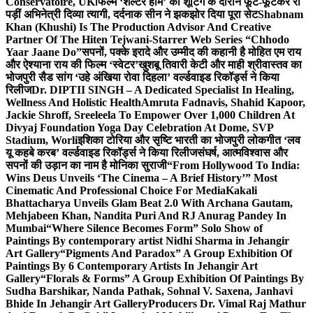
Conservatoire, UK
फिल्म ‘शेल्टर होम’ की शूटिंग के दौरान फूट-फूटकर रो
पड़ीं अभिनेत्री दिव्या त्यागी, दर्दनाक सीन ने झकझोर दिया पूरा सेट
Shabnam
Khan (Khushi) Is The Production Advisor And Creative
Partner Of The Hiten Tejwani-Starrer Web Series “Chhodo
Yaar Jaane Do”
सपनों, पक्के इरादे और उम्मीद की कहानी है मोहित एम राय
और ऐश्याना राय की फिल्म ‘स्वेटर’
खुशबू तिवारी केटी और माही श्रीवास्तव का
भोजपुरी सैड सांग ‘उहे अंखिया रोवा दिहला’ वर्ल्डवाइड रिकॉर्ड्स ने किया
रिलीज
Dr. DIPTII SINGH – A Dedicated Specialist In Healing,
Wellness And Holistic Health
Amruta Fadnavis, Shahid Kapoor,
Jackie Shroff, Sreeleela To Empower Over 1,000 Children At
Divyaj Foundation Yoga Day Celebration At Dome, SVP
Stadium, Worli
इशिका टोरिया और सृष्टि भारती का भोजपुरी लोकगीत ‘लव
यू कहबे करब’ वर्ल्डवाइड रिकॉर्ड्स ने किया रिलीज
संघर्ष, आत्मविश्वास और
सपनों की उड़ान का नाम है मोनिका सुराजी
“From Hollywood To India:
Wins Deus Unveils ‘The Cinema – A Brief History’” Most
Cinematic And Professional Choice For Media
Kakali
Bhattacharya Unveils Glam Beat 2.0 With Archana Gautam,
Mehjabeen Khan, Nandita Puri And RJ Anurag Pandey In
Mumbai
“Where Silence Becomes Form” Solo Show of
Paintings By contemporary artist Nidhi Sharma in Jehangir
Art Gallery
“Pigments And Paradox” A Group Exhibition Of
Paintings By 6 Contemporary Artists In Jehangir Art
Gallery
“Florals & Forms” A Group Exhibition Of Paintings By
Sudha Barshikar, Nanda Pathak, Sohnal V. Saxena, Janhavi
Bhide In Jehangir Art Gallery
Producers Dr. Vimal Raj Mathur