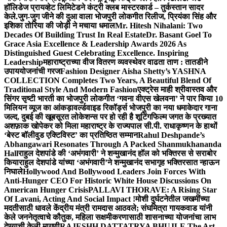
हॉलिडेज प्रायव्हेट लिमिटेडने कंट्री क्लब मास्टरकार्ड – तुर्कस्तान सादर
केले.
जुग-जुग जीने की दुआ वाला भोजपुरी लोकगीत रिलीज, प्रियंका सिंह और
इशिका तोरिया की जोड़ी ने मचाया धमाल
Mr. Hitesh Nihalani: Two
Decades Of Building Trust In Real Estate
Dr. Basant Goel To
Grace Asia Excellence & Leadership Awards 2026 As
Distinguished Guest Celebrating Excellence. Inspiring
Leadership
महाराष्ट्राच्या वीज वितरण व्यवस्थेवर वाढता ताण : तातडीने
उपाययोजनांची गरज
Fashion Designer Aisha Shetty’s YASHNA
COLLECTION Completes Two Years, A Beautiful Blend Of
Traditional Style And Modern Fashion
एक्ट्रेस माही श्रीवास्तव और
सिंगर सृष्टी भारती का भोजपुरी लोकगीत ‘गवना वीएस खेलवना’ ने पार किया 10
मिलियन व्यूज का आंकड़ा
वर्ल्डवाइड रिकॉर्ड्स भोजपुरी का नया धमाकेदार गाना
जल्द, दुबई की खूबसूरत लोकेशन्स पर हो रही है शूटिंग
फिल्म जगत के प्रख्यात
अशफ़ाक खोपेकर को मिला महाराष्ट्र के राज्यपाल सी.पी. राधाकृष्णन के हाथों
‘बेस्ट बॉलीवुड एक्टिविस्ट’ का प्रतिष्ठित सम्मान
Rahul Deshpande’s
Abhangawari Resonates Through A Packed Shanmukhananda
Hall
राहुल देशपांडे की ‘अभंगवारी’ ने शन्मुखानंद हॉल को भक्तिरस से सराबोर
किया
राहुल देशपांडे यांच्या ‘अभंगवारी’ने शन्मुखानंद सभागृह भक्तिरसात न्हाऊन
निघाले
Hollywood And Bollywood Leaders Join Forces With
Anti-Hunger CEO For Historic White House Discussions On
American Hunger Crisis
PALLAVI THORAVE: A Rising Star
Of Lavani, Acting And Social Impact !
मोशी दुर्घटनेतील जखमींच्या
मदतीसाठी धावले केंद्रीय मंत्री रामदास आठवले; संघमित्रा गायकवाड यांनी
केले जननेतृत्वाचे कौतुक, महिला सक्षमीकरणासाठी शासनाच्या योजनांचा लाभ
देण्याची केली मागणी
RAJESHH DATTATRYA BHUJLE The Art