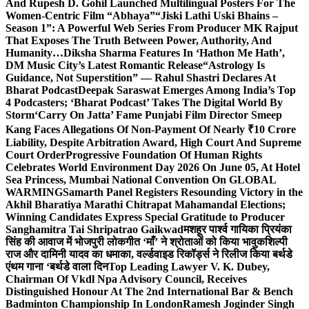
And Rupesh D. Gohil Launched Multilingual Posters For The
Women-Centric Film “Abhaya”
“Jiski Lathi Uski Bhains –
Season 1”: A Powerful Web Series From Producer MK Rajput
That Exposes The Truth Between Power, Authority, And
Humanity…
Diksha Sharma Features In ‘Hathon Me Hath’,
DM Music City’s Latest Romantic Release
“Astrology Is
Guidance, Not Superstition” — Rahul Shastri Declares At
Bharat Podcast
Deepak Saraswat Emerges Among India’s Top
4 Podcasters; ‘Bharat Podcast’ Takes The Digital World By
Storm
‘Carry On Jatta’ Fame Punjabi Film Director Smeep
Kang Faces Allegations Of Non-Payment Of Nearly ₹10 Crore
Liability, Despite Arbitration Award, High Court And Supreme
Court Order
Progressive Foundation Of Human Rights
Celebrates World Environment Day 2026 On June 05, At Hotel
Sea Princess, Mumbai National Convention On GLOBAL
WARMING
Samarth Panel Registers Resounding Victory in the
Akhil Bharatiya Marathi Chitrapat Mahamandal Elections;
Winning Candidates Express Special Gratitude to Producer
Sanghamitra Tai Shripatrao Gaikwad
मशहूर पार्श्व गायिका प्रियंका
सिंह की आवाज में भोजपुरी लोकगीत ‘माँ’ ने श्रोताओं को किया भावुक
शिल्पी
राज और दामिनी यादव का धमाका, वर्ल्डवाइड रिकॉर्ड्स ने रिलीज किया बर्थडे
एंथम गाना ‘बर्थडे वाला दिन
Top Leading Lawyer V. K. Dubey,
Chairman Of Vkdl Npa Advisory Council, Receives
Distinguished Honour At The 2nd International Bar & Bench
Badminton Championship In London
Ramesh Joginder Singh