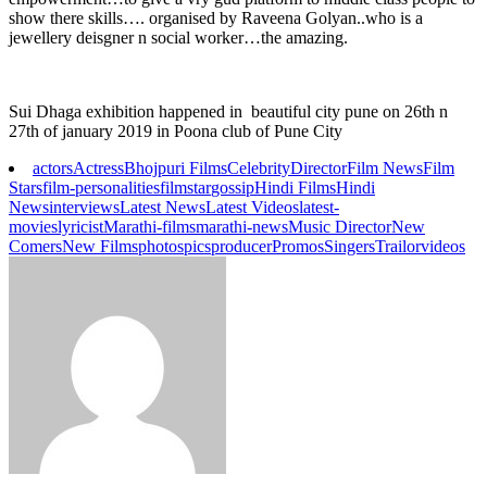
show there skills…. organised by Raveena Golyan..who is a
jewellery deisgner n social worker…the amazing.
Sui Dhaga exhibition happened in beautiful city pune on 26th n
27th of january 2019 in Poona club of Pune City
actors
Actress
Bhojpuri Films
Celebrity
Director
Film News
Film
Stars
film-personalities
filmstar
gossip
Hindi Films
Hindi
News
interviews
Latest News
Latest Videos
latest-
movies
lyricist
Marathi-films
marathi-news
Music Director
New
Comers
New Films
photos
pics
producer
Promos
Singers
Trailor
videos