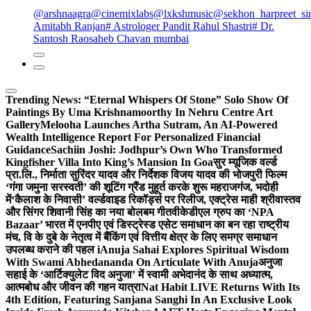
@arshnaagra
@cinemixlabs
@lxkshmusic
@sekhon_harpreet_si
Amitabh Ranjan
# Astrologer Pandit Rahul Shastri
# Dr.
Santosh Raosaheb Chavan mumbai
Trending News:
“Eternal Whispers Of Stone” Solo Show Of
Paintings By Uma Krishnamoorthy In Nehru Centre Art
Gallery
Melooha Launches Artha Sutram, An AI-Powered
Wealth Intelligence Report For Personalized Financial
Guidance
Sachiin Joshi: Jodhpur’s Own Who Transformed
Kingfisher Villa Into King’s Mansion In Goa
सुर म्यूजिक वर्ल्ड
प्रा.लि., निर्माता सुरिंदर यादव और निर्देशक विजय यादव की भोजपुरी फिल्म
‘गंगा जमुना सरस्वती’ की शूटिंग ग्रैंड मुहूर्त करके शुरू महराजगंज, भदोही
में
‘कैलाश के निवासी’ वर्ल्डवाइड रिकॉर्ड्स पर रिलीज, एक्ट्रेस माही श्रीवास्तव
और सिंगर शिवानी सिंह का नया बोलबम गीत
वीकेडीएल ग्रुप का ‘NPA
Bazaar’ भारत में एनपीए एवं डिस्ट्रेस्ड एसेट समाधान का बन रहा राष्ट्रीय
मंच, वि के दुबे के नेतृत्व में बैंकिंग एवं वित्तीय क्षेत्र के लिए समग्र समाधान
उपलब्ध कराने की पहल i
Anuja Sahai Explores Spiritual Wisdom
With Swami Abhedananda On Articulate With Anuja
अनुजा
सहाई के ‘आर्टिक्युलेट विद अनुजा’ में स्वामी अभेदानंद के साथ अध्यात्म,
आत्मबोध और जीवन की गहन यात्रा
Nat Habit LIVE Returns With Its
4th Edition, Featuring Sanjana Sanghi In An Exclusive Look