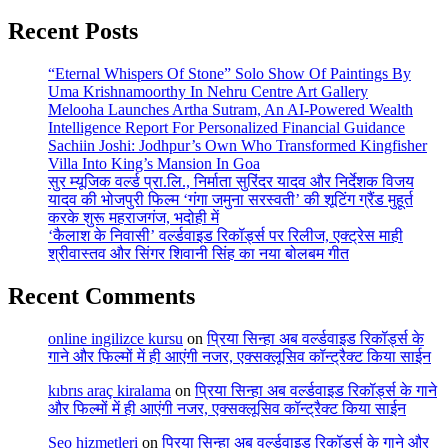
Recent Posts
“Eternal Whispers Of Stone” Solo Show Of Paintings By
Uma Krishnamoorthy In Nehru Centre Art Gallery
Melooha Launches Artha Sutram, An AI-Powered Wealth
Intelligence Report For Personalized Financial Guidance
Sachiin Joshi: Jodhpur’s Own Who Transformed Kingfisher
Villa Into King’s Mansion In Goa
सुर म्यूजिक वर्ल्ड प्रा.लि., निर्माता सुरिंदर यादव और निर्देशक विजय
यादव की भोजपुरी फिल्म ‘गंगा जमुना सरस्वती’ की शूटिंग ग्रैंड मुहूर्त
करके शुरू महराजगंज, भदोही में
‘कैलाश के निवासी’ वर्ल्डवाइड रिकॉर्ड्स पर रिलीज, एक्ट्रेस माही
श्रीवास्तव और सिंगर शिवानी सिंह का नया बोलबम गीत
Recent Comments
online ingilizce kursu
on
प्रिया सिन्हा अब वर्ल्डवाइड रिकॉर्ड्स के
गाने और फिल्मों में ही आएंगी नजर, एक्सक्लूसिव कॉन्ट्रैक्ट किया साईन
kıbrıs araç kiralama
on
प्रिया सिन्हा अब वर्ल्डवाइड रिकॉर्ड्स के गाने
और फिल्मों में ही आएंगी नजर, एक्सक्लूसिव कॉन्ट्रैक्ट किया साईन
Seo hizmetleri
on
प्रिया सिन्हा अब वर्ल्डवाइड रिकॉर्ड्स के गाने और