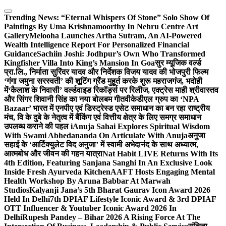
Skip
to
Trending News:
“Eternal Whispers Of Stone” Solo Show Of
content
Paintings By Uma Krishnamoorthy In Nehru Centre Art
Gallery
Melooha Launches Artha Sutram, An AI-Powered
Wealth Intelligence Report For Personalized Financial
Guidance
Sachiin Joshi: Jodhpur’s Own Who Transformed
Kingfisher Villa Into King’s Mansion In Goa
सुर म्यूजिक वर्ल्ड
प्रा.लि., निर्माता सुरिंदर यादव और निर्देशक विजय यादव की भोजपुरी फिल्म
‘गंगा जमुना सरस्वती’ की शूटिंग ग्रैंड मुहूर्त करके शुरू महराजगंज, भदोही
में
‘कैलाश के निवासी’ वर्ल्डवाइड रिकॉर्ड्स पर रिलीज, एक्ट्रेस माही श्रीवास्तव
और सिंगर शिवानी सिंह का नया बोलबम गीत
वीकेडीएल ग्रुप का ‘NPA
Bazaar’ भारत में एनपीए एवं डिस्ट्रेस्ड एसेट समाधान का बन रहा राष्ट्रीय
मंच, वि के दुबे के नेतृत्व में बैंकिंग एवं वित्तीय क्षेत्र के लिए समग्र समाधान
उपलब्ध कराने की पहल i
Anuja Sahai Explores Spiritual Wisdom
With Swami Abhedananda On Articulate With Anuja
अनुजा
सहाई के ‘आर्टिक्युलेट विद अनुजा’ में स्वामी अभेदानंद के साथ अध्यात्म,
आत्मबोध और जीवन की गहन यात्रा
Nat Habit LIVE Returns With Its
4th Edition, Featuring Sanjana Sanghi In An Exclusive Look
Inside Fresh Ayurveda Kitchen
AAFT Hosts Engaging Mental
Health Workshop By Aruna Babbar At Marwah
Studios
Kalyanji Jana’s 5th Bharat Gaurav Icon Award 2026
Held In Delhi
7th DPIAF Lifestyle Iconic Award & 3rd DPIAF
OTT Influencer & Youtuber Iconic Award 2026 In
Delhi
Rupesh Pandey – Bihar 2026 A Rising Force At The