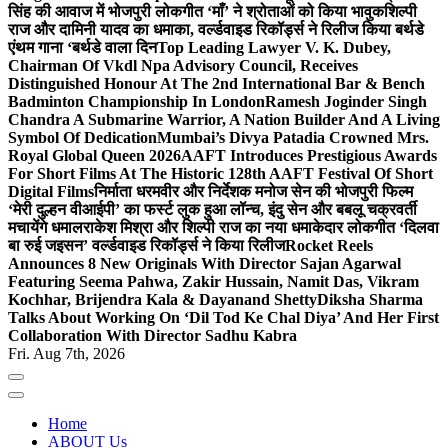
सिंह की आवाज में भोजपुरी लोकगीत ‘माँ’ ने श्रोताओं को किया भावुक
शिल्पी
राज और दामिनी यादव का धमाका, वर्ल्डवाइड रिकॉर्ड्स ने रिलीज किया बर्थडे
एंथम गाना ‘बर्थडे वाला दिन
Top Leading Lawyer V. K. Dubey,
Chairman Of Vkdl Npa Advisory Council, Receives
Distinguished Honour At The 2nd International Bar & Bench
Badminton Championship In London
Ramesh Joginder Singh
Chandra A Submarine Warrior, A Nation Builder And A Living
Symbol Of Dedication
Mumbai’s Divya Patadia Crowned Mrs.
Royal Global Queen 2026
AAFT Introduces Prestigious Awards
For Short Films At The Historic 128th AAFT Festival Of Short
Digital Films
निर्माता धरमवीर और निर्देशक मनोज सेन की भोजपुरी फिल्म
‘मेरी दुल्हन वीआईपी’ का फर्स्ट लुक हुआ लॉन्च, इंदु सेन और बबलू चक्रवर्ती
मचायेंगे धमाल
राकेश मिश्रा और शिल्पी राज का नया धमाकेदार लोकगीत ‘दिलवा
बा रुई जइसन’ वर्ल्डवाइड रिकॉर्ड्स ने किया रिलीज
Rocket Reels
Announces 8 New Originals With Director Sajan Agarwal
Featuring Seema Pahwa, Zakir Hussain, Namit Das, Vikram
Kochhar, Brijendra Kala & Dayanand Shetty
Diksha Sharma
Talks About Working On ‘Dil Tod Ke Chal Diya’ And Her First
Collaboration With Director Sadhu Kabra
Fri. Aug 7th, 2026
Home
ABOUT Us