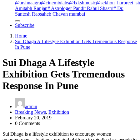
@arshnaagra
@cinemixlabs
@lxkshmusic
@sekhon_harpreet_si
Amitabh Ranjan
# Astrologer Pandit Rahul Shastri
# Dr.
Santosh Raosaheb Chavan mumbai
Subscribe
Home
Sui Dhaga A Lifestyle Exhibition Gets Tremendous Response
In Pune
Sui Dhaga A Lifestyle
Exhibition Gets Tremendous
Response In Pune
admin
Breaking News
,
Exhibition
February 20, 2019
0 Comments
Sui Dhaga is a lifestyle exhibition to encourage women
empowerment…to give a vry gud platform to middle class people to