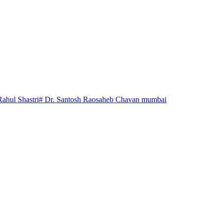
Rahul Shastri
# Dr. Santosh Raosaheb Chavan mumbai