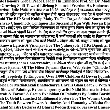
te Honours Global Peace Leader His Eminence Prof. Sir Dr. Madh
 Growing Shift Toward Lifelong Financial Freedom
His Eminence
रांच्या दिंडीत रिपब्लिकन नेत्या तथा निर्माती संघमित्रा ताई गायकवाड यांचा उत्स्फ
ध” की शूटिंग जुलाई के आखिर में शुरू होगी
‘भारत पॉडकास्ट’ बना देश में सबसे ज्
ould The BJP Send Kuldip Maity To The Rajya Sabha? Sources
यश 
ashyap Chandhock Continues His Successful Run With Jeevan Bh
 पाटणे (आई ए एस) द्वारा लिखित फिल्मस्टार डॉ महेश कुमार फिल्म भोज का ट्रेलर भ
ान को फिल्म ‘देहाती डिस्को’ के लिए बेस्ट सपोर्टिंग एक्टर का दादा साहब फाल्के 
 और आस्था सिंह का जलवा
भारत पॉडकास्ट में फर्जी बाबाओं और पाखंड के खिलाफ बोले
बख्तवार कृष्णन को ‘बुक ऑफ़ वर्ल्ड रिकॉर्ड – लंदन’ और डॉ. माधुरी पानमंद को ‘ब
known Lyricist
A Visionary For The Vulnerable: J&Ks Daughter
 ટ્રેલર, પોસ્ટર અને સંગીત ભવ્ય સમારોહમાં લોન્ચ
सिंगर सुगम सिंह और एक
महाराष्ट्र 2026’ और ‘द ग्रैंड महाराष्ट्र अवार्ड 2026’ का शानदार आयोजन किया म
र्व रंगमंदिर वर्धापन दिन सोहळ्यात निर्माती तथा रिपब्लिकन पक्षाच्या नेत्या संघमित
oyal Birmingham Conservatoire, UK
फिल्म ‘शेल्टर होम’ की शूटिंग के दौरान
tive Partner Of The Hiten Tejwani-Starrer Web Series “Chhodo 
जपुरी सैड सांग ‘उहे अंखिया रोवा दिहला’ वर्ल्डवाइड रिकॉर्ड्स ने किया रिलीज
Dr.
off, Sreeleela To Empower Over 1,000 Children At Divyaj Found
ॉर्ड्स ने किया रिलीज
संघर्ष, आत्मविश्वास और सपनों की उड़ान का नाम है मोनिका 
hoice For Media
Kakali Bhattacharya Unveils Glam Beat 2.0 With
Show of Paintings By contemporary artist Nidhi Sharma in Jehan
orals & Forms” A Group Exhibition Of Paintings By Sudha Barshi
sh D. Gohil Launched Multilingual Posters For The Women-Cent
The Truth Between Power, Authority, And Humanity…
Diksha Sha
ahul Shastri Declares At Bharat Podcast
Deepak Saraswat Emerges