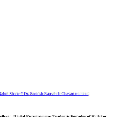
Rahul Shastri
# Dr. Santosh Raosaheb Chavan mumbai
ihar – Digital Entrepreneur, Trader & Founder of Hashtag