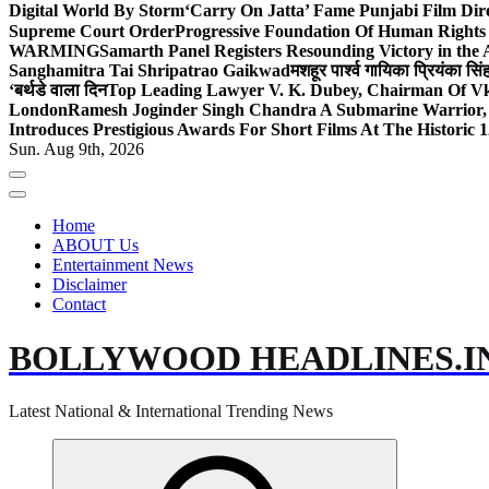
Digital World By Storm
‘Carry On Jatta’ Fame Punjabi Film Dir
Supreme Court Order
Progressive Foundation Of Human Rights
WARMING
Samarth Panel Registers Resounding Victory in the
Sanghamitra Tai Shripatrao Gaikwad
मशहूर पार्श्व गायिका प्रियंका स
‘बर्थडे वाला दिन
Top Leading Lawyer V. K. Dubey, Chairman Of Vkd
London
Ramesh Joginder Singh Chandra A Submarine Warrior, 
Introduces Prestigious Awards For Short Films At The Historic 1
Sun. Aug 9th, 2026
Home
ABOUT Us
Entertainment News
Disclaimer
Contact
BOLLYWOOD HEADLINES.I
Latest National & International Trending News