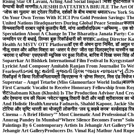
Rising Star Of Lavani, Acting And Social Impact !
मोशी दुर्घटनेतील
देण्याची केली मागणी
RAJESHH DATTATRYA BHUJLE The Art Of Bein
‘जोरू का गुलाम’ का ट्रेलर रिलीज, दर्शकों के बीच मचाया धमाल
New York Sta
On Your Own Terms With ICICI Pru Gold Pension Savings: The
United Nations Headquarters During Global Peace Seminar
कलाका
विन्ध्यवासिनी दरबार पहुंचे कुलदीप मैती, मांगा आशीर्वाद
फ़िल्म “अभिमन्यु – एक शो
Speculation About A Change In The Bharatiya Janata Party: C
जन्मदिन पर दी बधाई, लिम्का बुक रिकॉर्डधारी को सराहा
Casting Director K
Health At MSTV OTT Platform
डॉ एस वी अंचन द्वारा निर्मित, डॉ अतुल
नीलू रावत और अमित मिश्रा का ‘असर ये तेरा’ जीत रहा दिल
एक्ट्रेस यास्मीन ख
‘बदरवा ए धनिया’ एसएफसी म्यूजिक पर हुआ रिलीज, बारिश में दिखा समर सिंह
Soparrkar At Bishkek International Film Festival In Kyrgyzstan
Lyricist And Composer Amitabh Ranjan From Journalist To Wel
Fearless
લંડનમાં શૂટ થયેલી ગુજરાતી ફિલ્મ “લાયક નાલાયક”નું ટીઝર,
रिकॉर्ड्स ने किया रिलीज
निलायश्री क्रिएशन्स ने ‘होप्स मिस्टर, मिस एंड मिसेज 
Superstar – Angel Tetarbe (Miss Glamourface World India)
बालगंध
First Carnatic Vocalist to Receive Honorary Fellowship from R
सेट
Shabnam Khan (Khushi) Is The Production Advisor And Crea
और ऐश्याना राय की फिल्म ‘स्वेटर’
खुशबू तिवारी केटी और माही श्रीवास्तव का भो
And Holistic Health
Amruta Fadnavis, Shahid Kapoor, Jackie Shr
टोरिया और सृष्टि भारती का भोजपुरी लोकगीत ‘लव यू कहबे करब’ वर्ल्डवाइड रिक
Cinema – A Brief History’” Most Cinematic And Professional C
Anurag Pandey In Mumbai
“Where Silence Becomes Form” Solo 
Paintings By 6 Contemporary Artists In Jehangir Art Gallery
“Fl
Jehangir Art Gallery
Producers Dr. Vimal Raj Mathur And Rupe