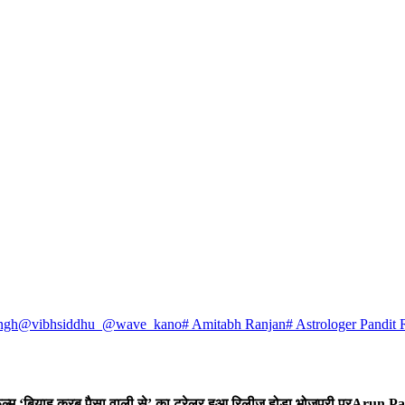
ngh
@vibhsiddhu_
@wave_kano
# Amitabh Ranjan
# Astrologer Pandit 
 फिल्म ‘बियाह करब पैसा वाली से’ का ट्रेलर हुआ रिलीज होडा भोजपुरी पर
Arun Par