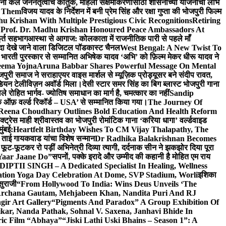
ांनी केले जननेतृत्वाचे कौतुक, महिला सक्षमीकरणासाठी शासनाच्या योजनांचा लाभ
e Them
विजय यादव के निर्देशन में बनी प्रेम सिंह और रक्षा गुप्ता की भोजपुरी फिल्म
u Krishan With Multiple Prestigious Civic Recognitions
Retiring
 Prof. Dr. Madhu Krishan Honoured Peace Ambassadors At
ूर्त सहभाग
आस्था से आगाज: कोलकाता में राजनीतिक पारी से पहले माँ
यादा देखे जाने वाला डिजिटल पॉडकास्ट चैनल
West Bengal: A New Twist To
भारती पुरस्कार से सम्मानित अभिषेक यादव ‘अभि’ को फ़िल्म मेकर धीरू यादव ने
eema Yojna
Aruna Babbar Shares Powerful Message On Mental
ोजपुरी समाज ने सराहा
एयर वाइस मार्शल से म्यूज़िक प्रोड्यूसर बने संदीप रावत,
इंडियन टेलीविज़न अवॉर्ड मिला।
देसी स्टार समर सिंह का बिग ब्लास्ट भोजपुरी गाना
 रोहित भार्गव- ज्योतिष समाधान का मार्ग है, चमत्कार का नहीं
Sandip
ुक ऑफ़ वर्ल्ड रिकॉर्ड – USA’ से सम्मानित किया गया।
The Journey Of
 Reena Choudhary Outlines Bold Education And Health Reform
्ट्रेस माही श्रीवास्तव का भोजपुरी रोमांटिक गाना ‘करिया धागा’ वर्ल्डवाइड
ुंबई:
Heartfelt Birthday Wishes To CM Vijay Thalapathy, The
्रा ताई गायकवाड यांचा विशेष सन्मान
Dr Radhika Balakrishnan Becomes
 फूट-फूटकर रो पड़ीं अभिनेत्री दिव्या त्यागी, दर्दनाक सीन ने झकझोर दिया पूरा
Yaar Jaane Do”
सपनों, पक्के इरादे और उम्मीद की कहानी है मोहित एम राय
 DIPTII SINGH – A Dedicated Specialist In Healing, Wellness
ation Yoga Day Celebration At Dome, SVP Stadium, Worli
इशिका
सुराजी
“From Hollywood To India: Wins Deus Unveils ‘The
 Archana Gautam, Mehjabeen Khan, Nandita Puri And RJ
gir Art Gallery
“Pigments And Paradox” A Group Exhibition Of
kar, Nanda Pathak, Sohnal V. Saxena, Janhavi Bhide In
ric Film “Abhaya”
“Jiski Lathi Uski Bhains – Season 1”: A