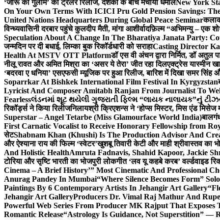
‘जोरू का गुलाम’ का ट्रेलर रिलीज, दर्शकों के बीच मचाया धमाल
New York Sta
On Your Own Terms With ICICI Pru Gold Pension Savings: The
United Nations Headquarters During Global Peace Seminar
कलाका
विन्ध्यवासिनी दरबार पहुंचे कुलदीप मैती, मांगा आशीर्वाद
फ़िल्म “अभिमन्यु – एक शो
Speculation About A Change In The Bharatiya Janata Party: C
जन्मदिन पर दी बधाई, लिम्का बुक रिकॉर्डधारी को सराहा
Casting Director K
Health At MSTV OTT Platform
डॉ एस वी अंचन द्वारा निर्मित, डॉ अतुल
नीलू रावत और अमित मिश्रा का ‘असर ये तेरा’ जीत रहा दिल
एक्ट्रेस यास्मीन ख
‘बदरवा ए धनिया’ एसएफसी म्यूजिक पर हुआ रिलीज, बारिश में दिखा समर सिंह
Soparrkar At Bishkek International Film Festival In Kyrgyzstan
Lyricist And Composer Amitabh Ranjan From Journalist To Wel
Fearless
લંડનમાં શૂટ થયેલી ગુજરાતી ફિલ્મ “લાયક નાલાયક”નું ટીઝર,
रिकॉर्ड्स ने किया रिलीज
निलायश्री क्रिएशन्स ने ‘होप्स मिस्टर, मिस एंड मिसेज 
Superstar – Angel Tetarbe (Miss Glamourface World India)
बालगंध
First Carnatic Vocalist to Receive Honorary Fellowship from R
सेट
Shabnam Khan (Khushi) Is The Production Advisor And Crea
और ऐश्याना राय की फिल्म ‘स्वेटर’
खुशबू तिवारी केटी और माही श्रीवास्तव का भो
And Holistic Health
Amruta Fadnavis, Shahid Kapoor, Jackie Shr
टोरिया और सृष्टि भारती का भोजपुरी लोकगीत ‘लव यू कहबे करब’ वर्ल्डवाइड रिक
Cinema – A Brief History’” Most Cinematic And Professional C
Anurag Pandey In Mumbai
“Where Silence Becomes Form” Solo 
Paintings By 6 Contemporary Artists In Jehangir Art Gallery
“Fl
Jehangir Art Gallery
Producers Dr. Vimal Raj Mathur And Rupe
Powerful Web Series From Producer MK Rajput That Exposes 
Romantic Release
“Astrology Is Guidance, Not Superstition” — R