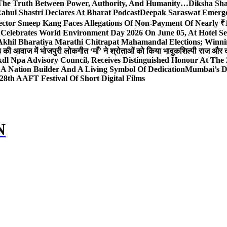
The Truth Between Power, Authority, And Humanity…
Diksha Sha
ahul Shastri Declares At Bharat Podcast
Deepak Saraswat Emerges
ector Smeep Kang Faces Allegations Of Non-Payment Of Nearly ₹1
 Celebrates World Environment Day 2026 On June 05, At Hotel
 Akhil Bharatiya Marathi Chitrapat Mahamandal Elections; Winni
िंह की आवाज में भोजपुरी लोकगीत ‘माँ’ ने श्रोताओं को किया भावुक
शिल्पी राज और द
l Npa Advisory Council, Receives Distinguished Honour At The
A Nation Builder And A Living Symbol Of Dedication
Mumbai’s D
28th AAFT Festival Of Short Digital Films
N