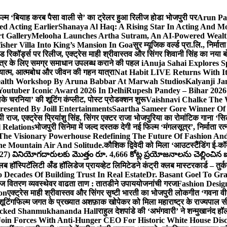
 फिल्म ‘बियाह करब पैसा वाली से’ का ट्रेलर हुआ रिलीज होडा भोजपुरी पर
Arun Par
ed Acting Earlier
Shanaya Al Haq: A Rising Star In Acting And M
t Gallery
Melooha Launches Artha Sutram, An AI-Powered Wealth I
sher Villa Into King’s Mansion In Goa
सुर म्यूजिक वर्ल्ड प्रा.लि., निर
इड रिकॉर्ड्स पर रिलीज, एक्ट्रेस माही श्रीवास्तव और सिंगर शिवानी सिंह का नया
ीय क्षेत्र के लिए समग्र समाधान उपलब्ध कराने की पहल i
Anuja Sahai Explores 
अध्यात्म, आत्मबोध और जीवन की गहन यात्रा
Nat Habit LIVE Returns With It
alth Workshop By Aruna Babbar At Marwah Studios
Kalyanji Ja
outuber Iconic Award 2026 In Delhi
Rupesh Pandey – Bihar 2026 
धोके चरनिया’ की शूटिंग कंप्लीट, पोस्ट प्रोडक्शन शुरू
Vaishnavi Chalke The W
esented By Joill Entertainments
Saartha Sameer Gore Winner Of 
पी राज, एक्ट्रेस प्रियांशु सिंह, सिंगर एक्टर राजा भोजपुरिया का रोमांटिक गाना 
 Relations
भोजपुरी सिनेमा में जल्द दस्तक देगी नई फिल्म ‘मंगलसूत्र’, निर्माता 
The Visionary Powerhouse Redefining The Future Of Fashion An
e Mountain Air And Solitude.
कौशिक द्विवेदी को मिला ‘आउटस्टैंडिंग ई-क
027) వినియోగదారులకు మొత్తం రూ. 4,666 కోట్ల ప్రయోజనాలను చెల్లించిన ఐసి
्लब हॉस्पिटॅलिटी अँड हॉलिडेज प्रायव्हेट लिमिटेडने कंट्री क्लब मास्टरकार्ड – तुर्
 Decades Of Building Trust In Real Estate
Dr. Basant Goel To Gra
 वीज वितरण व्यवस्थेवर वाढता ताण : तातडीने उपाययोजनांची गरज
Fashion Desi
on
एक्ट्रेस माही श्रीवास्तव और सिंगर सृष्टी भारती का भोजपुरी लोकगीत ‘गवना
ूटिंग
फिल्म जगत के प्रख्यात अशफ़ाक खोपेकर को मिला महाराष्ट्र के राज्यपाल सी.पी
acked Shanmukhananda Hall
राहुल देशपांडे की ‘अभंगवारी’ ने शन्मुखानंद 
oin Forces With Anti-Hunger CEO For Historic White House Disc