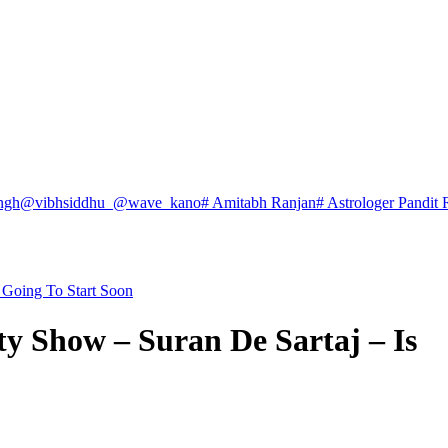
ngh
@vibhsiddhu_
@wave_kano
# Amitabh Ranjan
# Astrologer Pandit 
 Going To Start Soon
y Show – Suran De Sartaj – Is