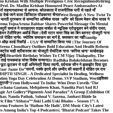
u Krishan With Multiple Prestigious Civic Recognitions
Retiring
 Prof. Dr. Madhu Krishan Honoured Peace Ambassadors At
ूर्त सहभाग
आस्था से आगाज: कोलकाता में राजनीतिक पारी से पहले माँ
यादा देखे जाने वाला डिजिटल पॉडकास्ट चैनल
West Bengal: A New Twist To
भारती पुरस्कार से सम्मानित अभिषेक यादव ‘अभि’ को फ़िल्म मेकर धीरू यादव ने
eema Yojna
Aruna Babbar Shares Powerful Message On Mental
ोजपुरी समाज ने सराहा
एयर वाइस मार्शल से म्यूज़िक प्रोड्यूसर बने संदीप रावत,
इंडियन टेलीविज़न अवॉर्ड मिला।
देसी स्टार समर सिंह का बिग ब्लास्ट भोजपुरी गाना
 रोहित भार्गव- ज्योतिष समाधान का मार्ग है, चमत्कार का नहीं
Sandip
ुक ऑफ़ वर्ल्ड रिकॉर्ड – USA’ से सम्मानित किया गया।
The Journey Of
 Reena Choudhary Outlines Bold Education And Health Reform
्ट्रेस माही श्रीवास्तव का भोजपुरी रोमांटिक गाना ‘करिया धागा’ वर्ल्डवाइड
ुंबई:
Heartfelt Birthday Wishes To CM Vijay Thalapathy, The
्रा ताई गायकवाड यांचा विशेष सन्मान
Dr Radhika Balakrishnan Becomes
 फूट-फूटकर रो पड़ीं अभिनेत्री दिव्या त्यागी, दर्दनाक सीन ने झकझोर दिया पूरा
Yaar Jaane Do”
सपनों, पक्के इरादे और उम्मीद की कहानी है मोहित एम राय
 DIPTII SINGH – A Dedicated Specialist In Healing, Wellness
ation Yoga Day Celebration At Dome, SVP Stadium, Worli
इशिका
सुराजी
“From Hollywood To India: Wins Deus Unveils ‘The
 Archana Gautam, Mehjabeen Khan, Nandita Puri And RJ
gir Art Gallery
“Pigments And Paradox” A Group Exhibition Of
kar, Nanda Pathak, Sohnal V. Saxena, Janhavi Bhide In
ric Film “Abhaya”
“Jiski Lathi Uski Bhains – Season 1”: A
rma Features In ‘Hathon Me Hath’, DM Music City’s Latest
 Among India’s Top 4 Podcasters; ‘Bharat Podcast’ Takes The