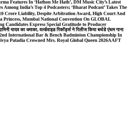
rma Features In ‘Hathon Me Hath’, DM Music City’s Latest
 Among India’s Top 4 Podcasters; ‘Bharat Podcast’ Takes The
0 Crore Liability, Despite Arbitration Award, High Court And
 Sea Princess, Mumbai National Convention On GLOBAL
ng Candidates Express Special Gratitude to Producer
ामिनी यादव का धमाका, वर्ल्डवाइड रिकॉर्ड्स ने रिलीज किया बर्थडे एंथम गाना
 2nd International Bar & Bench Badminton Championship In
ivya Patadia Crowned Mrs. Royal Global Queen 2026
AAFT