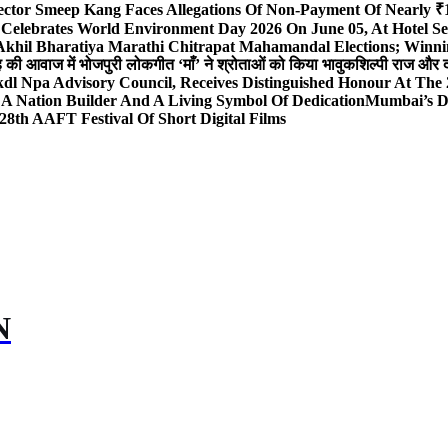
ector Smeep Kang Faces Allegations Of Non-Payment Of Nearly ₹1
 Celebrates World Environment Day 2026 On June 05, At Hotel
 Akhil Bharatiya Marathi Chitrapat Mahamandal Elections; Winni
िंह की आवाज में भोजपुरी लोकगीत ‘माँ’ ने श्रोताओं को किया भावुक
शिल्पी राज और द
l Npa Advisory Council, Receives Distinguished Honour At The
A Nation Builder And A Living Symbol Of Dedication
Mumbai’s D
28th AAFT Festival Of Short Digital Films
N