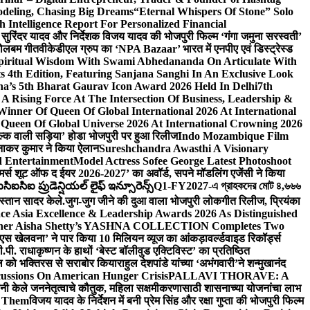
odeling, Chasing Big Dreams
“Eternal Whispers Of Stone” Solo
ntelligence Report For Personalized Financial
्माता सुरिंदर यादव और निर्देशक विजय यादव की भोजपुरी फिल्म ‘गंगा जमुना सरस्वती’
 बोलबम गीत
वीकेडीएल ग्रुप का ‘NPA Bazaar’ भारत में एनपीए एवं डिस्ट्रेस्ड
Spiritual Wisdom With Swami Abhedananda On Articulate With
s 4th Edition, Featuring Sanjana Sanghi In An Exclusive Look
na’s 5th Bharat Gaurav Icon Award 2026 Held In Delhi
7th
A Rising Force At The Intersection Of Business, Leadership &
inner Of Queen Of Global International 2026 At International
Queen Of Global Universe 2026 At International Crowning 2026
‘सिल्क वाली सड़िया’ होडा भोजपुरी पर हुआ रिलीज
Indo Mozambique Film
रत्नाकर कुमार ने किया ऐलान
Sureshchandra Awasthi A Visionary
d Entertainment
Model Actress Sofee George Latest Photoshoot
ॉमर्स शूट ऑफ द ईयर 2026-2027’ का अवॉर्ड, सपने मॉडलिंग एजेंसी ने किया
ఐసిఐ ప్రుడెన్షియల్ లైఫ్ ఇన్సూరెన్స్
Q1-FY2027-এ গ্রাহকদের মোট ৪,৬৬৬
कस्तान सादर केले.
जुग-जुग जीने की दुआ वाला भोजपुरी लोकगीत रिलीज, प्रियंका
ce Asia Excellence & Leadership Awards 2026 As Distinguished
gner Aisha Shetty’s YASHNA COLLECTION Completes Two
 वीएस खेलवना’ ने पार किया 10 मिलियन व्यूज का आंकड़ा
वर्ल्डवाइड रिकॉर्ड्स
. राधाकृष्णन के हाथों ‘बेस्ट बॉलीवुड एक्टिविस्ट’ का प्रतिष्ठित
हॉल को भक्तिरस से सराबोर किया
राहुल देशपांडे यांच्या ‘अभंगवारी’ने शन्मुखानंद
ussions On American Hunger Crisis
PALLAVI THORAVE: A
ांनी केले जननेतृत्वाचे कौतुक, महिला सक्षमीकरणासाठी शासनाच्या योजनांचा लाभ
e Them
विजय यादव के निर्देशन में बनी प्रेम सिंह और रक्षा गुप्ता की भोजपुरी फिल्म