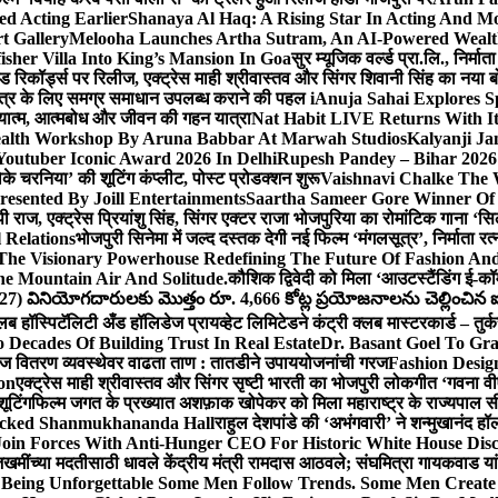
ed Acting Earlier
Shanaya Al Haq: A Rising Star In Acting And M
t Gallery
Melooha Launches Artha Sutram, An AI-Powered Wealth I
sher Villa Into King’s Mansion In Goa
सुर म्यूजिक वर्ल्ड प्रा.लि., निर
इड रिकॉर्ड्स पर रिलीज, एक्ट्रेस माही श्रीवास्तव और सिंगर शिवानी सिंह का नया
ीय क्षेत्र के लिए समग्र समाधान उपलब्ध कराने की पहल i
Anuja Sahai Explores 
अध्यात्म, आत्मबोध और जीवन की गहन यात्रा
Nat Habit LIVE Returns With It
alth Workshop By Aruna Babbar At Marwah Studios
Kalyanji Ja
outuber Iconic Award 2026 In Delhi
Rupesh Pandey – Bihar 2026 
धोके चरनिया’ की शूटिंग कंप्लीट, पोस्ट प्रोडक्शन शुरू
Vaishnavi Chalke The W
esented By Joill Entertainments
Saartha Sameer Gore Winner Of 
पी राज, एक्ट्रेस प्रियांशु सिंह, सिंगर एक्टर राजा भोजपुरिया का रोमांटिक गाना 
 Relations
भोजपुरी सिनेमा में जल्द दस्तक देगी नई फिल्म ‘मंगलसूत्र’, निर्माता 
The Visionary Powerhouse Redefining The Future Of Fashion An
e Mountain Air And Solitude.
कौशिक द्विवेदी को मिला ‘आउटस्टैंडिंग ई-क
027) వినియోగదారులకు మొత్తం రూ. 4,666 కోట్ల ప్రయోజనాలను చెల్లించిన ఐసి
्लब हॉस्पिटॅलिटी अँड हॉलिडेज प्रायव्हेट लिमिटेडने कंट्री क्लब मास्टरकार्ड – तुर्
 Decades Of Building Trust In Real Estate
Dr. Basant Goel To Gra
 वीज वितरण व्यवस्थेवर वाढता ताण : तातडीने उपाययोजनांची गरज
Fashion Desi
on
एक्ट्रेस माही श्रीवास्तव और सिंगर सृष्टी भारती का भोजपुरी लोकगीत ‘गवना
ूटिंग
फिल्म जगत के प्रख्यात अशफ़ाक खोपेकर को मिला महाराष्ट्र के राज्यपाल सी.पी
acked Shanmukhananda Hall
राहुल देशपांडे की ‘अभंगवारी’ ने शन्मुखानंद 
oin Forces With Anti-Hunger CEO For Historic White House Disc
 जखमींच्या मदतीसाठी धावले केंद्रीय मंत्री रामदास आठवले; संघमित्रा गायकवाड य
g Unforgettable Some Men Follow Trends. Some Men Creat