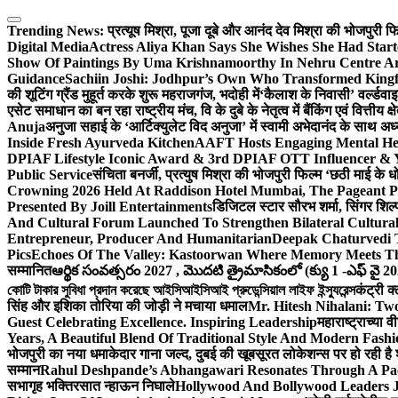
Skip
to
Trending News:
प्रत्यूष मिश्रा, पूजा दूबे और आनंद देव मिश्रा की भोजपुरी
content
Digital Media
Actress Aliya Khan Says She Wishes She Had Start
Show Of Paintings By Uma Krishnamoorthy In Nehru Centre Ar
Guidance
Sachiin Joshi: Jodhpur’s Own Who Transformed Kingfi
की शूटिंग ग्रैंड मुहूर्त करके शुरू महराजगंज, भदोही में
‘कैलाश के निवासी’ वर्ल्डवा
एसेट समाधान का बन रहा राष्ट्रीय मंच, वि के दुबे के नेतृत्व में बैंकिंग एवं वित्त
Anuja
अनुजा सहाई के ‘आर्टिक्युलेट विद अनुजा’ में स्वामी अभेदानंद के साथ 
Inside Fresh Ayurveda Kitchen
AAFT Hosts Engaging Mental He
DPIAF Lifestyle Iconic Award & 3rd DPIAF OTT Influencer & Y
Public Service
संचिता बनर्जी, प्रत्युष मिश्रा की भोजपुरी फिल्म ‘छठी माई के 
Crowning 2026 Held At Raddison Hotel Mumbai, The Pageant Pr
Presented By Joill Entertainments
डिजिटल स्टार सौरभ शर्मा, सिंगर शिल्
And Cultural Forum Launched To Strengthen Bilateral Cultural
Entrepreneur, Producer And Humanitarian
Deepak Chaturvedi 
Pics
Echoes Of The Valley: Kastoorwan Where Memory Meets Th
सम्मानित
ఆర్థిక సంవత్సరం 2027 , మొదటి త్రైమాసికంలో (క్యు 1 -ఎఫ్ వై 2
কোটি টাকার সুবিধা প্রদান করেছে আইসিআইসিআই প্রুডেন্সিয়াল লাইফ ইন্স্যুরেন্স
कंट्री क
सिंह और इशिका तोरिया की जोड़ी ने मचाया धमाल
Mr. Hitesh Nihalani: Two
Guest Celebrating Excellence. Inspiring Leadership
महाराष्ट्राच्या
Years, A Beautiful Blend Of Traditional Style And Modern Fashi
भोजपुरी का नया धमाकेदार गाना जल्द, दुबई की खूबसूरत लोकेशन्स पर हो रही है श
सम्मान
Rahul Deshpande’s Abhangawari Resonates Through A P
सभागृह भक्तिरसात न्हाऊन निघाले
Hollywood And Bollywood Leaders J