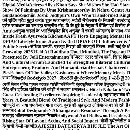
Digital Media
Actress Aliya Khan Says She Wishes She Had Start
Show Of Paintings By Uma Krishnamoorthy In Nehru Centre Ar
Guidance
Sachiin Joshi: Jodhpur’s Own Who Transformed Kingfi
की शूटिंग ग्रैंड मुहूर्त करके शुरू महराजगंज, भदोही में
‘कैलाश के निवासी’ वर्ल्डवा
एसेट समाधान का बन रहा राष्ट्रीय मंच, वि के दुबे के नेतृत्व में बैंकिंग एवं वित्त
Anuja
अनुजा सहाई के ‘आर्टिक्युलेट विद अनुजा’ में स्वामी अभेदानंद के साथ 
Inside Fresh Ayurveda Kitchen
AAFT Hosts Engaging Mental He
DPIAF Lifestyle Iconic Award & 3rd DPIAF OTT Influencer & Y
Public Service
संचिता बनर्जी, प्रत्युष मिश्रा की भोजपुरी फिल्म ‘छठी माई के 
Crowning 2026 Held At Raddison Hotel Mumbai, The Pageant Pr
Presented By Joill Entertainments
डिजिटल स्टार सौरभ शर्मा, सिंगर शिल्
And Cultural Forum Launched To Strengthen Bilateral Cultural
Entrepreneur, Producer And Humanitarian
Deepak Chaturvedi 
Pics
Echoes Of The Valley: Kastoorwan Where Memory Meets Th
सम्मानित
ఆర్థిక సంవత్సరం 2027 , మొదటి త్రైమాసికంలో (క్యు 1 -ఎఫ్ వై 2
কোটি টাকার সুবিধা প্রদান করেছে আইসিআইসিআই প্রুডেন্সিয়াল লাইফ ইন্স্যুরেন্স
कंट्री क
सिंह और इशिका तोरिया की जोड़ी ने मचाया धमाल
Mr. Hitesh Nihalani: Two
Guest Celebrating Excellence. Inspiring Leadership
महाराष्ट्राच्या
Years, A Beautiful Blend Of Traditional Style And Modern Fashi
भोजपुरी का नया धमाकेदार गाना जल्द, दुबई की खूबसूरत लोकेशन्स पर हो रही है श
सम्मान
Rahul Deshpande’s Abhangawari Resonates Through A P
सभागृह भक्तिरसात न्हाऊन निघाले
Hollywood And Bollywood Leaders J
Rising Star Of Lavani, Acting And Social Impact !
मोशी दुर्घटनेतील
देण्याची केली मागणी
RAJESHH DATTATRYA BHUJLE The Art Of Bein