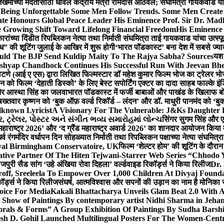
 जखमींच्या मदतीसाठी धावले केंद्रीय मंत्री रामदास आठवले; संघमित्रा गायकवाड य
g Unforgettable Some Men Follow Trends. Some Men Creat
te Honours Global Peace Leader His Eminence Prof. Sir Dr. Madh
 Growing Shift Toward Lifelong Financial Freedom
His Eminence
रांच्या दिंडीत रिपब्लिकन नेत्या तथा निर्माती संघमित्रा ताई गायकवाड यांचा उत्स्फ
ध” की शूटिंग जुलाई के आखिर में शुरू होगी
‘भारत पॉडकास्ट’ बना देश में सबसे ज्
ould The BJP Send Kuldip Maity To The Rajya Sabha? Sources
यश 
ashyap Chandhock Continues His Successful Run With Jeevan Bh
 पाटणे (आई ए एस) द्वारा लिखित फिल्मस्टार डॉ महेश कुमार फिल्म भोज का ट्रेलर भ
ान को फिल्म ‘देहाती डिस्को’ के लिए बेस्ट सपोर्टिंग एक्टर का दादा साहब फाल्के 
 और आस्था सिंह का जलवा
भारत पॉडकास्ट में फर्जी बाबाओं और पाखंड के खिलाफ बोले
बख्तवार कृष्णन को ‘बुक ऑफ़ वर्ल्ड रिकॉर्ड – लंदन’ और डॉ. माधुरी पानमंद को ‘ब
known Lyricist
A Visionary For The Vulnerable: J&Ks Daughter
 ટ્રેલર, પોસ્ટર અને સંગીત ભવ્ય સમારોહમાં લોન્ચ
सिंगर सुगम सिंह और एक
महाराष्ट्र 2026’ और ‘द ग्रैंड महाराष्ट्र अवार्ड 2026’ का शानदार आयोजन किया म
र्व रंगमंदिर वर्धापन दिन सोहळ्यात निर्माती तथा रिपब्लिकन पक्षाच्या नेत्या संघमित
oyal Birmingham Conservatoire, UK
फिल्म ‘शेल्टर होम’ की शूटिंग के दौरान
tive Partner Of The Hiten Tejwani-Starrer Web Series “Chhodo 
जपुरी सैड सांग ‘उहे अंखिया रोवा दिहला’ वर्ल्डवाइड रिकॉर्ड्स ने किया रिलीज
Dr.
off, Sreeleela To Empower Over 1,000 Children At Divyaj Found
ॉर्ड्स ने किया रिलीज
संघर्ष, आत्मविश्वास और सपनों की उड़ान का नाम है मोनिका 
hoice For Media
Kakali Bhattacharya Unveils Glam Beat 2.0 With
Show of Paintings By contemporary artist Nidhi Sharma in Jehan
orals & Forms” A Group Exhibition Of Paintings By Sudha Barshi
sh D. Gohil Launched Multilingual Posters For The Women-Cent