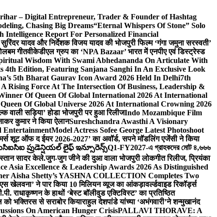
ihar – Digital Entrepreneur, Trader & Founder of Hashtag
odeling, Chasing Big Dreams
“Eternal Whispers Of Stone” Solo
ntelligence Report For Personalized Financial
्माता सुरिंदर यादव और निर्देशक विजय यादव की भोजपुरी फिल्म ‘गंगा जमुना सरस्वती’
 बोलबम गीत
वीकेडीएल ग्रुप का ‘NPA Bazaar’ भारत में एनपीए एवं डिस्ट्रेस्ड
Spiritual Wisdom With Swami Abhedananda On Articulate With
s 4th Edition, Featuring Sanjana Sanghi In An Exclusive Look
na’s 5th Bharat Gaurav Icon Award 2026 Held In Delhi
7th
A Rising Force At The Intersection Of Business, Leadership &
inner Of Queen Of Global International 2026 At International
Queen Of Global Universe 2026 At International Crowning 2026
‘सिल्क वाली सड़िया’ होडा भोजपुरी पर हुआ रिलीज
Indo Mozambique Film
रत्नाकर कुमार ने किया ऐलान
Sureshchandra Awasthi A Visionary
d Entertainment
Model Actress Sofee George Latest Photoshoot
ॉमर्स शूट ऑफ द ईयर 2026-2027’ का अवॉर्ड, सपने मॉडलिंग एजेंसी ने किया
ఐసిఐ ప్రుడెన్షియల్ లైఫ్ ఇన్సూరెన్స్
Q1-FY2027-এ গ্রাহকদের মোট ৪,৬৬৬
कस्तान सादर केले.
जुग-जुग जीने की दुआ वाला भोजपुरी लोकगीत रिलीज, प्रियंका
ce Asia Excellence & Leadership Awards 2026 As Distinguished
gner Aisha Shetty’s YASHNA COLLECTION Completes Two
 वीएस खेलवना’ ने पार किया 10 मिलियन व्यूज का आंकड़ा
वर्ल्डवाइड रिकॉर्ड्स
. राधाकृष्णन के हाथों ‘बेस्ट बॉलीवुड एक्टिविस्ट’ का प्रतिष्ठित
हॉल को भक्तिरस से सराबोर किया
राहुल देशपांडे यांच्या ‘अभंगवारी’ने शन्मुखानंद
ussions On American Hunger Crisis
PALLAVI THORAVE: A