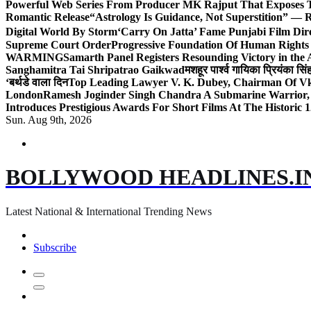
Powerful Web Series From Producer MK Rajput That Exposes 
Romantic Release
“Astrology Is Guidance, Not Superstition” — R
Digital World By Storm
‘Carry On Jatta’ Fame Punjabi Film Dir
Supreme Court Order
Progressive Foundation Of Human Rights
WARMING
Samarth Panel Registers Resounding Victory in the
Sanghamitra Tai Shripatrao Gaikwad
मशहूर पार्श्व गायिका प्रियंका स
‘बर्थडे वाला दिन
Top Leading Lawyer V. K. Dubey, Chairman Of Vkd
London
Ramesh Joginder Singh Chandra A Submarine Warrior, 
Introduces Prestigious Awards For Short Films At The Historic 1
Sun. Aug 9th, 2026
BOLLYWOOD HEADLINES.I
Latest National & International Trending News
Subscribe