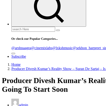
Search
for:
Or check our Popular Categories...
@arshnaagra
@cinemixlabs
@lxkshmusic
@sekhon_harpreet_si
Subscribe
Home
Producer Divesh Kumar’s Reality Show – Suran De Sartaj – Is
Producer Divesh Kumar’s Realit
Going To Start Soon
admin