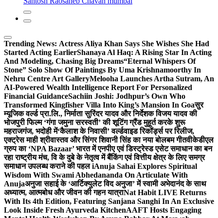
Santosh Raosaheb Chavan mumbai
Trending News:
Actress Aliya Khan Says She Wishes She Had
Started Acting Earlier
Shanaya Al Haq: A Rising Star In Acting
And Modeling, Chasing Big Dreams
“Eternal Whispers Of
Stone” Solo Show Of Paintings By Uma Krishnamoorthy In
Nehru Centre Art Gallery
Melooha Launches Artha Sutram, An
AI-Powered Wealth Intelligence Report For Personalized
Financial Guidance
Sachiin Joshi: Jodhpur’s Own Who
Transformed Kingfisher Villa Into King’s Mansion In Goa
सुर
म्यूजिक वर्ल्ड प्रा.लि., निर्माता सुरिंदर यादव और निर्देशक विजय यादव की
भोजपुरी फिल्म ‘गंगा जमुना सरस्वती’ की शूटिंग ग्रैंड मुहूर्त करके शुरू
महराजगंज, भदोही में
‘कैलाश के निवासी’ वर्ल्डवाइड रिकॉर्ड्स पर रिलीज,
एक्ट्रेस माही श्रीवास्तव और सिंगर शिवानी सिंह का नया बोलबम गीत
वीकेडीएल
ग्रुप का ‘NPA Bazaar’ भारत में एनपीए एवं डिस्ट्रेस्ड एसेट समाधान का बन
रहा राष्ट्रीय मंच, वि के दुबे के नेतृत्व में बैंकिंग एवं वित्तीय क्षेत्र के लिए समग्र
समाधान उपलब्ध कराने की पहल i
Anuja Sahai Explores Spiritual
Wisdom With Swami Abhedananda On Articulate With
Anuja
अनुजा सहाई के ‘आर्टिक्युलेट विद अनुजा’ में स्वामी अभेदानंद के साथ
अध्यात्म, आत्मबोध और जीवन की गहन यात्रा
Nat Habit LIVE Returns
With Its 4th Edition, Featuring Sanjana Sanghi In An Exclusive
Look Inside Fresh Ayurveda Kitchen
AAFT Hosts Engaging