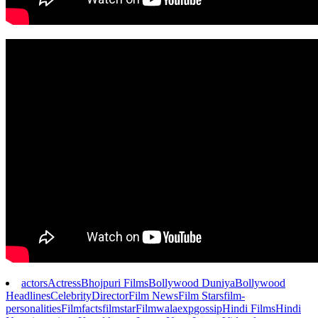
actors
Actress
Bhojpuri Films
Bollywood Duniya
Bollywood
Headlines
Celebrity
Director
Film News
Film Stars
film-
personalities
Filmfacts
filmstar
Filmwalaexp
gossip
Hindi Films
Hindi