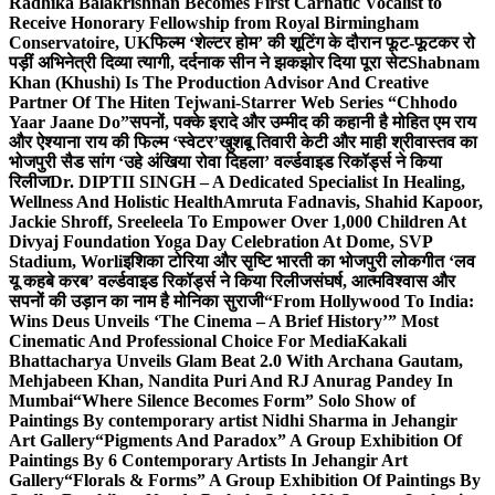
Radhika Balakrishnan Becomes First Carnatic Vocalist to
Receive Honorary Fellowship from Royal Birmingham
Conservatoire, UK
फिल्म ‘शेल्टर होम’ की शूटिंग के दौरान फूट-फूटकर रो
पड़ीं अभिनेत्री दिव्या त्यागी, दर्दनाक सीन ने झकझोर दिया पूरा सेट
Shabnam
Khan (Khushi) Is The Production Advisor And Creative
Partner Of The Hiten Tejwani-Starrer Web Series “Chhodo
Yaar Jaane Do”
सपनों, पक्के इरादे और उम्मीद की कहानी है मोहित एम राय
और ऐश्याना राय की फिल्म ‘स्वेटर’
खुशबू तिवारी केटी और माही श्रीवास्तव का
भोजपुरी सैड सांग ‘उहे अंखिया रोवा दिहला’ वर्ल्डवाइड रिकॉर्ड्स ने किया
रिलीज
Dr. DIPTII SINGH – A Dedicated Specialist In Healing,
Wellness And Holistic Health
Amruta Fadnavis, Shahid Kapoor,
Jackie Shroff, Sreeleela To Empower Over 1,000 Children At
Divyaj Foundation Yoga Day Celebration At Dome, SVP
Stadium, Worli
इशिका टोरिया और सृष्टि भारती का भोजपुरी लोकगीत ‘लव
यू कहबे करब’ वर्ल्डवाइड रिकॉर्ड्स ने किया रिलीज
संघर्ष, आत्मविश्वास और
सपनों की उड़ान का नाम है मोनिका सुराजी
“From Hollywood To India:
Wins Deus Unveils ‘The Cinema – A Brief History’” Most
Cinematic And Professional Choice For Media
Kakali
Bhattacharya Unveils Glam Beat 2.0 With Archana Gautam,
Mehjabeen Khan, Nandita Puri And RJ Anurag Pandey In
Mumbai
“Where Silence Becomes Form” Solo Show of
Paintings By contemporary artist Nidhi Sharma in Jehangir
Art Gallery
“Pigments And Paradox” A Group Exhibition Of
Paintings By 6 Contemporary Artists In Jehangir Art
Gallery
“Florals & Forms” A Group Exhibition Of Paintings By