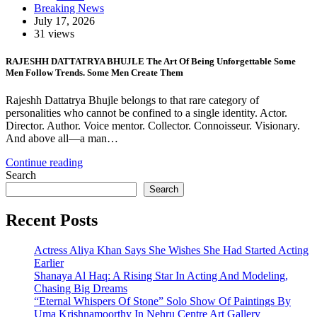
Breaking News
July 17, 2026
31 views
RAJESHH DATTATRYA BHUJLE The Art Of Being Unforgettable Some
Men Follow Trends. Some Men Create Them
Rajeshh Dattatrya Bhujle belongs to that rare category of
personalities who cannot be confined to a single identity. Actor.
Director. Author. Voice mentor. Collector. Connoisseur. Visionary.
And above all—a man…
Continue reading
Search
Search
Recent Posts
Actress Aliya Khan Says She Wishes She Had Started Acting
Earlier
Shanaya Al Haq: A Rising Star In Acting And Modeling,
Chasing Big Dreams
“Eternal Whispers Of Stone” Solo Show Of Paintings By
Uma Krishnamoorthy In Nehru Centre Art Gallery