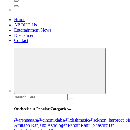
Home
ABOUT Us
Entertainment News
Disclaimer
Contact
Search
for:
Or check our Popular Categories...
@arshnaagra
@cinemixlabs
@lxkshmusic
@sekhon_harpreet_si
Amitabh Ranjan
# Astrologer Pandit Rahul Shastri
# Dr.