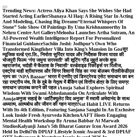
Skip
to
Trending News:
Actress Aliya Khan Says She Wishes She Had
content
Started Acting Earlier
Shanaya Al Haq: A Rising Star In Acting
And Modeling, Chasing Big Dreams
“Eternal Whispers Of
Stone” Solo Show Of Paintings By Uma Krishnamoorthy In
Nehru Centre Art Gallery
Melooha Launches Artha Sutram, An
AI-Powered Wealth Intelligence Report For Personalized
Financial Guidance
Sachiin Joshi: Jodhpur’s Own Who
Transformed Kingfisher Villa Into King’s Mansion In Goa
सुर
म्यूजिक वर्ल्ड प्रा.लि., निर्माता सुरिंदर यादव और निर्देशक विजय यादव की
भोजपुरी फिल्म ‘गंगा जमुना सरस्वती’ की शूटिंग ग्रैंड मुहूर्त करके शुरू
महराजगंज, भदोही में
‘कैलाश के निवासी’ वर्ल्डवाइड रिकॉर्ड्स पर रिलीज,
एक्ट्रेस माही श्रीवास्तव और सिंगर शिवानी सिंह का नया बोलबम गीत
वीकेडीएल
ग्रुप का ‘NPA Bazaar’ भारत में एनपीए एवं डिस्ट्रेस्ड एसेट समाधान का बन
रहा राष्ट्रीय मंच, वि के दुबे के नेतृत्व में बैंकिंग एवं वित्तीय क्षेत्र के लिए समग्र
समाधान उपलब्ध कराने की पहल i
Anuja Sahai Explores Spiritual
Wisdom With Swami Abhedananda On Articulate With
Anuja
अनुजा सहाई के ‘आर्टिक्युलेट विद अनुजा’ में स्वामी अभेदानंद के साथ
अध्यात्म, आत्मबोध और जीवन की गहन यात्रा
Nat Habit LIVE Returns
With Its 4th Edition, Featuring Sanjana Sanghi In An Exclusive
Look Inside Fresh Ayurveda Kitchen
AAFT Hosts Engaging
Mental Health Workshop By Aruna Babbar At Marwah
Studios
Kalyanji Jana’s 5th Bharat Gaurav Icon Award 2026
Held In Delhi
7th DPIAF Lifestyle Iconic Award & 3rd DPIAF