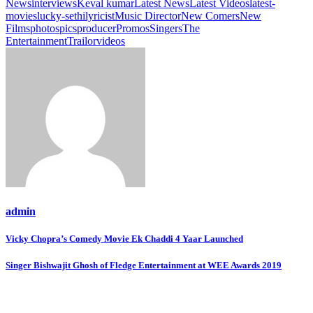
News
interviews
Keval kumar
Latest News
Latest Videos
latest-
movies
lucky-sethi
lyricist
Music Director
New Comers
New
Films
photos
pics
producer
Promos
Singers
The
Entertainment
Trailor
videos
admin
Post
Vicky Chopra’s Comedy Movie Ek Chaddi 4 Yaar Launched
navigation
Singer Bishwajit Ghosh of Fledge Entertainment at WEE Awards 2019