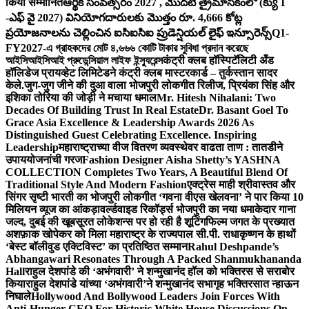
किया सम्मानित
ఆర్థిక సంవత్సరం 2027 , మొదటి త్రైమాసికంలో (క్యు 1
-ఎఫ్ వై 2027) వినియోగదారులకు మొత్తం రూ. 4,666 కోట్ల
ప్రయోజనాలను చెల్లించిన ఐసిఐసిఐ ప్రుడెన్షియల్ లైఫ్ ఇన్సూరెన్స్
Q1-
FY2027-এ গ্রাহকদের মোট ৪,৬৬৬ কোটি টাকার সুবিধা প্রদান করেছে
আইসিআইসিআই প্রুডেন্সিয়াল লাইফ ইন্স্যুরেন্স
कंट्री क्लब हॉस्पिटॅलिटी अँड
हॉलिडेज प्रायव्हेट लिमिटेडने कंट्री क्लब मास्टरकार्ड – तुर्कस्तान सादर
केले.
जुग-जुग जीने की दुआ वाला भोजपुरी लोकगीत रिलीज, प्रियंका सिंह और
इशिका तोरिया की जोड़ी ने मचाया धमाल
Mr. Hitesh Nihalani: Two
Decades Of Building Trust In Real Estate
Dr. Basant Goel To
Grace Asia Excellence & Leadership Awards 2026 As
Distinguished Guest Celebrating Excellence. Inspiring
Leadership
महाराष्ट्राच्या वीज वितरण व्यवस्थेवर वाढता ताण : तातडीने
उपाययोजनांची गरज
Fashion Designer Aisha Shetty’s YASHNA
COLLECTION Completes Two Years, A Beautiful Blend Of
Traditional Style And Modern Fashion
एक्ट्रेस माही श्रीवास्तव और
सिंगर सृष्टी भारती का भोजपुरी लोकगीत ‘गवना वीएस खेलवना’ ने पार किया 10
मिलियन व्यूज का आंकड़ा
वर्ल्डवाइड रिकॉर्ड्स भोजपुरी का नया धमाकेदार गाना
जल्द, दुबई की खूबसूरत लोकेशन्स पर हो रही है शूटिंग
फिल्म जगत के प्रख्यात
अशफ़ाक खोपेकर को मिला महाराष्ट्र के राज्यपाल सी.पी. राधाकृष्णन के हाथों
‘बेस्ट बॉलीवुड एक्टिविस्ट’ का प्रतिष्ठित सम्मान
Rahul Deshpande’s
Abhangawari Resonates Through A Packed Shanmukhananda
Hall
राहुल देशपांडे की ‘अभंगवारी’ ने शन्मुखानंद हॉल को भक्तिरस से सराबोर
किया
राहुल देशपांडे यांच्या ‘अभंगवारी’ने शन्मुखानंद सभागृह भक्तिरसात न्हाऊन
निघाले
Hollywood And Bollywood Leaders Join Forces With
Anti-Hunger CEO For Historic White House Discussions On