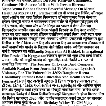
रिकॉर्डधारी को सराहा
Casting Director Kashyap Chandhock
Continues His Successful Run With Jeevan Bheema
Yojna
Aruna Babbar Shares Powerful Message On Mental
Health At MSTV OTT Platform
डॉ एस वी अंचन द्वारा निर्मित, डॉ अतुल
पाटणे (आई ए एस) द्वारा लिखित फिल्मस्टार डॉ महेश कुमार फिल्म भोज का
ट्रेलर भोजपुरी समाज ने सराहा
एयर वाइस मार्शल से म्यूज़िक प्रोड्यूसर बने
संदीप रावत, नीलू रावत और अमित मिश्रा का ‘असर ये तेरा’ जीत रहा
दिल
एक्ट्रेस यास्मीन खान को फिल्म ‘देहाती डिस्को’ के लिए बेस्ट सपोर्टिंग
एक्टर का दादा साहब फाल्के इंडियन टेलीविज़न अवॉर्ड मिला।
देसी स्टार समर
सिंह का बिग ब्लास्ट भोजपुरी गाना ‘बदरवा ए धनिया’ एसएफसी म्यूजिक पर हुआ
रिलीज, बारिश में दिखा समर सिंह और आस्था सिंह का जलवा
भारत पॉडकास्ट में
फर्जी बाबाओं और पाखंड के खिलाफ बोले रोहित भार्गव- ज्योतिष समाधान का
मार्ग है, चमत्कार का नहीं
Sandip Soparrkar At Bishkek International
Film Festival In Kyrgyzstan
बख्तवार कृष्णन को ‘बुक ऑफ़ वर्ल्ड रिकॉर्ड
– लंदन’ और डॉ. माधुरी पानमंद को ‘बुक ऑफ़ वर्ल्ड रिकॉर्ड – USA’ से
सम्मानित किया गया।
The Journey Of Lyricist And Composer
Amitabh Ranjan From Journalist To Welknown Lyricist
A
Visionary For The Vulnerable: J&Ks Daughter Reena
Choudhary Outlines Bold Education And Health Reform
Fearless
લંડનમાં શૂટ થયેલી ગુજરાતી ફિલ્મ “લાયક નાલાયક”નું
ટીઝર, ટ્રેલર, પોસ્ટર અને સંગીત ભવ્ય સમારોહમાં લોન્ચ
सिंगर सुगम
सिंह और एक्ट्रेस माही श्रीवास्तव का भोजपुरी रोमांटिक गाना ‘करिया धागा’
वर्ल्डवाइड रिकॉर्ड्स ने किया रिलीज
निलायश्री क्रिएशन्स ने ‘होप्स मिस्टर, मिस
एंड मिसेज महाराष्ट्र 2026’ और ‘द ग्रैंड महाराष्ट्र अवार्ड 2026’ का शानदार
आयोजन किया मुंबई:
Heartfelt Birthday Wishes To CM Vijay