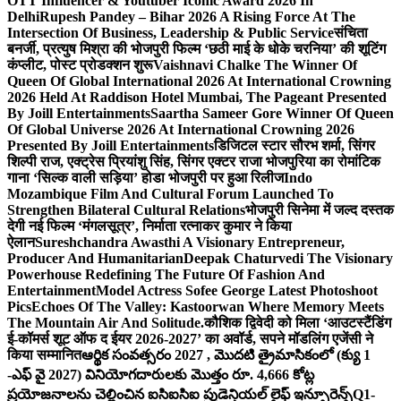
OTT Influencer & Youtuber Iconic Award 2026 In
Delhi
Rupesh Pandey – Bihar 2026 A Rising Force At The
Intersection Of Business, Leadership & Public Service
संचिता
बनर्जी, प्रत्युष मिश्रा की भोजपुरी फिल्म ‘छठी माई के धोके चरनिया’ की शूटिंग
कंप्लीट, पोस्ट प्रोडक्शन शुरू
Vaishnavi Chalke The Winner Of
Queen Of Global International 2026 At International Crowning
2026 Held At Raddison Hotel Mumbai, The Pageant Presented
By Joill Entertainments
Saartha Sameer Gore Winner Of Queen
Of Global Universe 2026 At International Crowning 2026
Presented By Joill Entertainments
डिजिटल स्टार सौरभ शर्मा, सिंगर
शिल्पी राज, एक्ट्रेस प्रियांशु सिंह, सिंगर एक्टर राजा भोजपुरिया का रोमांटिक
गाना ‘सिल्क वाली सड़िया’ होडा भोजपुरी पर हुआ रिलीज
Indo
Mozambique Film And Cultural Forum Launched To
Strengthen Bilateral Cultural Relations
भोजपुरी सिनेमा में जल्द दस्तक
देगी नई फिल्म ‘मंगलसूत्र’, निर्माता रत्नाकर कुमार ने किया
ऐलान
Sureshchandra Awasthi A Visionary Entrepreneur,
Producer And Humanitarian
Deepak Chaturvedi The Visionary
Powerhouse Redefining The Future Of Fashion And
Entertainment
Model Actress Sofee George Latest Photoshoot
Pics
Echoes Of The Valley: Kastoorwan Where Memory Meets
The Mountain Air And Solitude.
कौशिक द्विवेदी को मिला ‘आउटस्टैंडिंग
ई-कॉमर्स शूट ऑफ द ईयर 2026-2027’ का अवॉर्ड, सपने मॉडलिंग एजेंसी ने
किया सम्मानित
ఆర్థిక సంవత్సరం 2027 , మొదటి త్రైమాసికంలో (క్యు 1
-ఎఫ్ వై 2027) వినియోగదారులకు మొత్తం రూ. 4,666 కోట్ల
ప్రయోజనాలను చెల్లించిన ఐసిఐసిఐ ప్రుడెన్షియల్ లైఫ్ ఇన్సూరెన్స్
Q1-