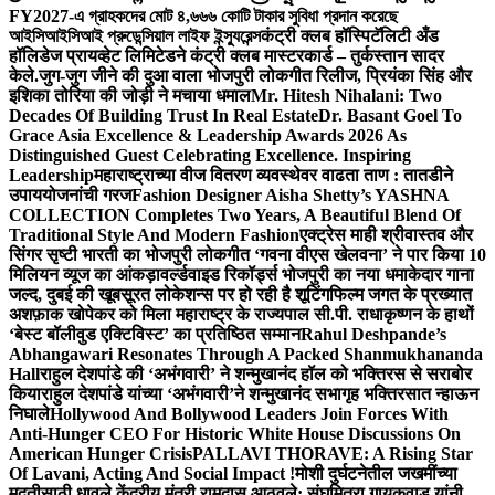
FY2027-এ গ্রাহকদের মোট ৪,৬৬৬ কোটি টাকার সুবিধা প্রদান করেছে
আইসিআইসিআই প্রুডেন্সিয়াল লাইফ ইন্স্যুরেন্স
कंट्री क्लब हॉस्पिटॅलिटी अँड
हॉलिडेज प्रायव्हेट लिमिटेडने कंट्री क्लब मास्टरकार्ड – तुर्कस्तान सादर
केले.
जुग-जुग जीने की दुआ वाला भोजपुरी लोकगीत रिलीज, प्रियंका सिंह और
इशिका तोरिया की जोड़ी ने मचाया धमाल
Mr. Hitesh Nihalani: Two
Decades Of Building Trust In Real Estate
Dr. Basant Goel To
Grace Asia Excellence & Leadership Awards 2026 As
Distinguished Guest Celebrating Excellence. Inspiring
Leadership
महाराष्ट्राच्या वीज वितरण व्यवस्थेवर वाढता ताण : तातडीने
उपाययोजनांची गरज
Fashion Designer Aisha Shetty’s YASHNA
COLLECTION Completes Two Years, A Beautiful Blend Of
Traditional Style And Modern Fashion
एक्ट्रेस माही श्रीवास्तव और
सिंगर सृष्टी भारती का भोजपुरी लोकगीत ‘गवना वीएस खेलवना’ ने पार किया 10
मिलियन व्यूज का आंकड़ा
वर्ल्डवाइड रिकॉर्ड्स भोजपुरी का नया धमाकेदार गाना
जल्द, दुबई की खूबसूरत लोकेशन्स पर हो रही है शूटिंग
फिल्म जगत के प्रख्यात
अशफ़ाक खोपेकर को मिला महाराष्ट्र के राज्यपाल सी.पी. राधाकृष्णन के हाथों
‘बेस्ट बॉलीवुड एक्टिविस्ट’ का प्रतिष्ठित सम्मान
Rahul Deshpande’s
Abhangawari Resonates Through A Packed Shanmukhananda
Hall
राहुल देशपांडे की ‘अभंगवारी’ ने शन्मुखानंद हॉल को भक्तिरस से सराबोर
किया
राहुल देशपांडे यांच्या ‘अभंगवारी’ने शन्मुखानंद सभागृह भक्तिरसात न्हाऊन
निघाले
Hollywood And Bollywood Leaders Join Forces With
Anti-Hunger CEO For Historic White House Discussions On
American Hunger Crisis
PALLAVI THORAVE: A Rising Star
Of Lavani, Acting And Social Impact !
मोशी दुर्घटनेतील जखमींच्या
मदतीसाठी धावले केंद्रीय मंत्री रामदास आठवले; संघमित्रा गायकवाड यांनी