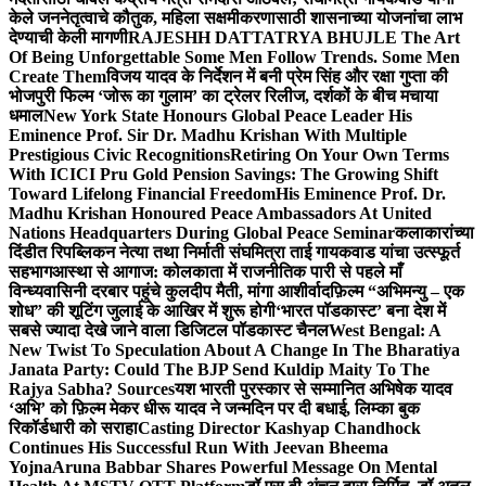
केले जननेतृत्वाचे कौतुक, महिला सक्षमीकरणासाठी शासनाच्या योजनांचा लाभ
देण्याची केली मागणी
RAJESHH DATTATRYA BHUJLE The Art
Of Being Unforgettable Some Men Follow Trends. Some Men
Create Them
विजय यादव के निर्देशन में बनी प्रेम सिंह और रक्षा गुप्ता की
भोजपुरी फिल्म ‘जोरू का गुलाम’ का ट्रेलर रिलीज, दर्शकों के बीच मचाया
धमाल
New York State Honours Global Peace Leader His
Eminence Prof. Sir Dr. Madhu Krishan With Multiple
Prestigious Civic Recognitions
Retiring On Your Own Terms
With ICICI Pru Gold Pension Savings: The Growing Shift
Toward Lifelong Financial Freedom
His Eminence Prof. Dr.
Madhu Krishan Honoured Peace Ambassadors At United
Nations Headquarters During Global Peace Seminar
कलाकारांच्या
दिंडीत रिपब्लिकन नेत्या तथा निर्माती संघमित्रा ताई गायकवाड यांचा उत्स्फूर्त
सहभाग
आस्था से आगाज: कोलकाता में राजनीतिक पारी से पहले माँ
विन्ध्यवासिनी दरबार पहुंचे कुलदीप मैती, मांगा आशीर्वाद
फ़िल्म “अभिमन्यु – एक
शोध” की शूटिंग जुलाई के आखिर में शुरू होगी
‘भारत पॉडकास्ट’ बना देश में
सबसे ज्यादा देखे जाने वाला डिजिटल पॉडकास्ट चैनल
West Bengal: A
New Twist To Speculation About A Change In The Bharatiya
Janata Party: Could The BJP Send Kuldip Maity To The
Rajya Sabha? Sources
यश भारती पुरस्कार से सम्मानित अभिषेक यादव
‘अभि’ को फ़िल्म मेकर धीरू यादव ने जन्मदिन पर दी बधाई, लिम्का बुक
रिकॉर्डधारी को सराहा
Casting Director Kashyap Chandhock
Continues His Successful Run With Jeevan Bheema
Yojna
Aruna Babbar Shares Powerful Message On Mental