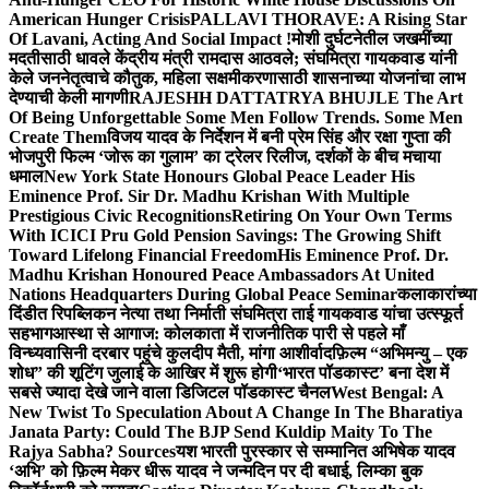
American Hunger Crisis
PALLAVI THORAVE: A Rising Star
Of Lavani, Acting And Social Impact !
मोशी दुर्घटनेतील जखमींच्या
मदतीसाठी धावले केंद्रीय मंत्री रामदास आठवले; संघमित्रा गायकवाड यांनी
केले जननेतृत्वाचे कौतुक, महिला सक्षमीकरणासाठी शासनाच्या योजनांचा लाभ
देण्याची केली मागणी
RAJESHH DATTATRYA BHUJLE The Art
Of Being Unforgettable Some Men Follow Trends. Some Men
Create Them
विजय यादव के निर्देशन में बनी प्रेम सिंह और रक्षा गुप्ता की
भोजपुरी फिल्म ‘जोरू का गुलाम’ का ट्रेलर रिलीज, दर्शकों के बीच मचाया
धमाल
New York State Honours Global Peace Leader His
Eminence Prof. Sir Dr. Madhu Krishan With Multiple
Prestigious Civic Recognitions
Retiring On Your Own Terms
With ICICI Pru Gold Pension Savings: The Growing Shift
Toward Lifelong Financial Freedom
His Eminence Prof. Dr.
Madhu Krishan Honoured Peace Ambassadors At United
Nations Headquarters During Global Peace Seminar
कलाकारांच्या
दिंडीत रिपब्लिकन नेत्या तथा निर्माती संघमित्रा ताई गायकवाड यांचा उत्स्फूर्त
सहभाग
आस्था से आगाज: कोलकाता में राजनीतिक पारी से पहले माँ
विन्ध्यवासिनी दरबार पहुंचे कुलदीप मैती, मांगा आशीर्वाद
फ़िल्म “अभिमन्यु – एक
शोध” की शूटिंग जुलाई के आखिर में शुरू होगी
‘भारत पॉडकास्ट’ बना देश में
सबसे ज्यादा देखे जाने वाला डिजिटल पॉडकास्ट चैनल
West Bengal: A
New Twist To Speculation About A Change In The Bharatiya
Janata Party: Could The BJP Send Kuldip Maity To The
Rajya Sabha? Sources
यश भारती पुरस्कार से सम्मानित अभिषेक यादव
‘अभि’ को फ़िल्म मेकर धीरू यादव ने जन्मदिन पर दी बधाई, लिम्का बुक