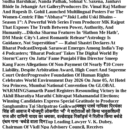
Sudha Barshikar, Nanda Pathak, Sohnal V. Saxena, Janhavi
Bhide In Jehangir Art Gallery
Producers Dr. Vimal Raj Mathur
And Rupesh D. Gohil Launched Multilingual Posters For The
Women-Centric Film “Abhaya”
“Jiski Lathi Uski Bhains –
Season 1”: A Powerful Web Series From Producer MK Rajput
That Exposes The Truth Between Power, Authority, And
Humanity…
Diksha Sharma Features In ‘Hathon Me Hath’,
DM Music City’s Latest Romantic Release
“Astrology Is
Guidance, Not Superstition” — Rahul Shastri Declares At
Bharat Podcast
Deepak Saraswat Emerges Among India’s Top
4 Podcasters; ‘Bharat Podcast’ Takes The Digital World By
Storm
‘Carry On Jatta’ Fame Punjabi Film Director Smeep
Kang Faces Allegations Of Non-Payment Of Nearly ₹10 Crore
Liability, Despite Arbitration Award, High Court And Supreme
Court Order
Progressive Foundation Of Human Rights
Celebrates World Environment Day 2026 On June 05, At Hotel
Sea Princess, Mumbai National Convention On GLOBAL
WARMING
Samarth Panel Registers Resounding Victory in the
Akhil Bharatiya Marathi Chitrapat Mahamandal Elections;
Winning Candidates Express Special Gratitude to Producer
Sanghamitra Tai Shripatrao Gaikwad
मशहूर पार्श्व गायिका प्रियंका
सिंह की आवाज में भोजपुरी लोकगीत ‘माँ’ ने श्रोताओं को किया भावुक
शिल्पी
राज और दामिनी यादव का धमाका, वर्ल्डवाइड रिकॉर्ड्स ने रिलीज किया बर्थडे
एंथम गाना ‘बर्थडे वाला दिन
Top Leading Lawyer V. K. Dubey,
Chairman Of Vkdl Npa Advisory Council, Receives