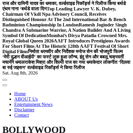
राज और दामिनी यादव का धमाका, वर्ल्डवाइड रिकॉर्ड्स ने रिलीज किया बर्थडे
एंथम गाना ‘बर्थडे वाला दिन
Top Leading Lawyer V. K. Dubey,
Chairman Of Vkdl Npa Advisory Council, Receives
Distinguished Honour At The 2nd International Bar & Bench
Badminton Championship In London
Ramesh Joginder Singh
Chandra A Submarine Warrior, A Nation Builder And A Living
Symbol Of Dedication
Mumbai’s Divya Patadia Crowned Mrs.
Royal Global Queen 2026
AAFT Introduces Prestigious Awards
For Short Films At The Historic 128th AAFT Festival Of Short
Digital Films
निर्माता धरमवीर और निर्देशक मनोज सेन की भोजपुरी फिल्म
‘मेरी दुल्हन वीआईपी’ का फर्स्ट लुक हुआ लॉन्च, इंदु सेन और बबलू चक्रवर्ती
मचायेंगे धमाल
राकेश मिश्रा और शिल्पी राज का नया धमाकेदार लोकगीत ‘दिलवा
बा रुई जइसन’ वर्ल्डवाइड रिकॉर्ड्स ने किया रिलीज
Sat. Aug 8th, 2026
Home
ABOUT Us
Entertainment News
Disclaimer
Contact
BOLLYWOOD