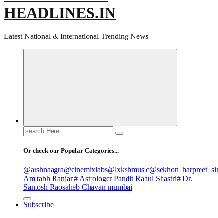
HEADLINES.IN
Latest National & International Trending News
Search
for:
Or check our Popular Categories...
@arshnaagra
@cinemixlabs
@lxkshmusic
@sekhon_harpreet_si
Amitabh Ranjan
# Astrologer Pandit Rahul Shastri
# Dr.
Santosh Raosaheb Chavan mumbai
Subscribe