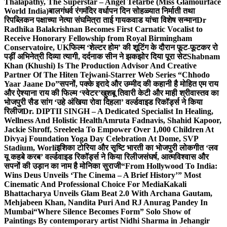
Thalapathy, The Superstar – Angel Tetarbe (Miss Glamourface
World India)
बालगंधर्व रंगमंदिर वर्धापन दिन सोहळ्यात निर्माती तथा
रिपब्लिकन पक्षाच्या नेत्या संघमित्रा ताई गायकवाड यांचा विशेष सन्मान
Dr
Radhika Balakrishnan Becomes First Carnatic Vocalist to
Receive Honorary Fellowship from Royal Birmingham
Conservatoire, UK
फिल्म ‘शेल्टर होम’ की शूटिंग के दौरान फूट-फूटकर रो
पड़ीं अभिनेत्री दिव्या त्यागी, दर्दनाक सीन ने झकझोर दिया पूरा सेट
Shabnam
Khan (Khushi) Is The Production Advisor And Creative
Partner Of The Hiten Tejwani-Starrer Web Series “Chhodo
Yaar Jaane Do”
सपनों, पक्के इरादे और उम्मीद की कहानी है मोहित एम राय
और ऐश्याना राय की फिल्म ‘स्वेटर’
खुशबू तिवारी केटी और माही श्रीवास्तव का
भोजपुरी सैड सांग ‘उहे अंखिया रोवा दिहला’ वर्ल्डवाइड रिकॉर्ड्स ने किया
रिलीज
Dr. DIPTII SINGH – A Dedicated Specialist In Healing,
Wellness And Holistic Health
Amruta Fadnavis, Shahid Kapoor,
Jackie Shroff, Sreeleela To Empower Over 1,000 Children At
Divyaj Foundation Yoga Day Celebration At Dome, SVP
Stadium, Worli
इशिका टोरिया और सृष्टि भारती का भोजपुरी लोकगीत ‘लव
यू कहबे करब’ वर्ल्डवाइड रिकॉर्ड्स ने किया रिलीज
संघर्ष, आत्मविश्वास और
सपनों की उड़ान का नाम है मोनिका सुराजी
“From Hollywood To India:
Wins Deus Unveils ‘The Cinema – A Brief History’” Most
Cinematic And Professional Choice For Media
Kakali
Bhattacharya Unveils Glam Beat 2.0 With Archana Gautam,
Mehjabeen Khan, Nandita Puri And RJ Anurag Pandey In
Mumbai
“Where Silence Becomes Form” Solo Show of
Paintings By contemporary artist Nidhi Sharma in Jehangir