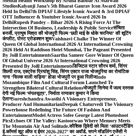
Mental Health Workshop By Aruna Babbar At Marwah
Studios
Kalyanji Jana’s 5th Bharat Gaurav Icon Award 2026
Held In Delhi
7th DPIAF Lifestyle Iconic Award & 3rd DPIAF
OTT Influencer & Youtuber Iconic Award 2026 In
Delhi
Rupesh Pandey – Bihar 2026 A Rising Force At The
Intersection Of Business, Leadership & Public Service
संचिता
बनर्जी, प्रत्युष मिश्रा की भोजपुरी फिल्म ‘छठी माई के धोके चरनिया’ की शूटिंग
कंप्लीट, पोस्ट प्रोडक्शन शुरू
Vaishnavi Chalke The Winner Of
Queen Of Global International 2026 At International Crowning
2026 Held At Raddison Hotel Mumbai, The Pageant Presented
By Joill Entertainments
Saartha Sameer Gore Winner Of Queen
Of Global Universe 2026 At International Crowning 2026
Presented By Joill Entertainments
डिजिटल स्टार सौरभ शर्मा, सिंगर
शिल्पी राज, एक्ट्रेस प्रियांशु सिंह, सिंगर एक्टर राजा भोजपुरिया का रोमांटिक
गाना ‘सिल्क वाली सड़िया’ होडा भोजपुरी पर हुआ रिलीज
Indo
Mozambique Film And Cultural Forum Launched To
Strengthen Bilateral Cultural Relations
भोजपुरी सिनेमा में जल्द दस्तक
देगी नई फिल्म ‘मंगलसूत्र’, निर्माता रत्नाकर कुमार ने किया
ऐलान
Sureshchandra Awasthi A Visionary Entrepreneur,
Producer And Humanitarian
Deepak Chaturvedi The Visionary
Powerhouse Redefining The Future Of Fashion And
Entertainment
Model Actress Sofee George Latest Photoshoot
Pics
Echoes Of The Valley: Kastoorwan Where Memory Meets
The Mountain Air And Solitude.
कौशिक द्विवेदी को मिला ‘आउटस्टैंडिंग
ई-कॉमर्स शूट ऑफ द ईयर 2026-2027’ का अवॉर्ड, सपने मॉडलिंग एजेंसी ने