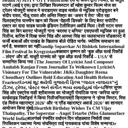
Health At MSTV OTT Platform
डॉ एस वी अंचन द्वारा निर्मित, डॉ अतुल
पाटणे (आई ए एस) द्वारा लिखित फिल्मस्टार डॉ महेश कुमार फिल्म भोज का
ट्रेलर भोजपुरी समाज ने सराहा
एयर वाइस मार्शल से म्यूज़िक प्रोड्यूसर बने
संदीप रावत, नीलू रावत और अमित मिश्रा का ‘असर ये तेरा’ जीत रहा
दिल
एक्ट्रेस यास्मीन खान को फिल्म ‘देहाती डिस्को’ के लिए बेस्ट सपोर्टिंग
एक्टर का दादा साहब फाल्के इंडियन टेलीविज़न अवॉर्ड मिला।
देसी स्टार समर
सिंह का बिग ब्लास्ट भोजपुरी गाना ‘बदरवा ए धनिया’ एसएफसी म्यूजिक पर हुआ
रिलीज, बारिश में दिखा समर सिंह और आस्था सिंह का जलवा
भारत पॉडकास्ट में
फर्जी बाबाओं और पाखंड के खिलाफ बोले रोहित भार्गव- ज्योतिष समाधान का
मार्ग है, चमत्कार का नहीं
Sandip Soparrkar At Bishkek International
Film Festival In Kyrgyzstan
बख्तवार कृष्णन को ‘बुक ऑफ़ वर्ल्ड रिकॉर्ड
– लंदन’ और डॉ. माधुरी पानमंद को ‘बुक ऑफ़ वर्ल्ड रिकॉर्ड – USA’ से
सम्मानित किया गया।
The Journey Of Lyricist And Composer
Amitabh Ranjan From Journalist To Welknown Lyricist
A
Visionary For The Vulnerable: J&Ks Daughter Reena
Choudhary Outlines Bold Education And Health Reform
Fearless
લંડનમાં શૂટ થયેલી ગુજરાતી ફિલ્મ “લાયક નાલાયક”નું
ટીઝર, ટ્રેલર, પોસ્ટર અને સંગીત ભવ્ય સમારોહમાં લોન્ચ
सिंगर सुगम
सिंह और एक्ट्रेस माही श्रीवास्तव का भोजपुरी रोमांटिक गाना ‘करिया धागा’
वर्ल्डवाइड रिकॉर्ड्स ने किया रिलीज
निलायश्री क्रिएशन्स ने ‘होप्स मिस्टर, मिस
एंड मिसेज महाराष्ट्र 2026’ और ‘द ग्रैंड महाराष्ट्र अवार्ड 2026’ का शानदार
आयोजन किया मुंबई:
Heartfelt Birthday Wishes To CM Vijay
Thalapathy, The Superstar – Angel Tetarbe (Miss Glamourface
World India)
बालगंधर्व रंगमंदिर वर्धापन दिन सोहळ्यात निर्माती तथा
रिपब्लिकन पक्षाच्या नेत्या संघमित्रा ताई गायकवाड यांचा विशेष सन्मान
Dr