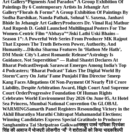
Art Gallery
“Pigments And Paradox” A Group Exhibition Of
Paintings By 6 Contemporary Artists In Jehangir Art
Gallery
“Florals & Forms” A Group Exhibition Of Paintings By
Sudha Barshikar, Nanda Pathak, Sohnal V. Saxena, Janhavi
Bhide In Jehangir Art Gallery
Producers Dr. Vimal Raj Mathur
And Rupesh D. Gohil Launched Multilingual Posters For The
Women-Centric Film “Abhaya”
“Jiski Lathi Uski Bhains –
Season 1”: A Powerful Web Series From Producer MK Rajput
That Exposes The Truth Between Power, Authority, And
Humanity…
Diksha Sharma Features In ‘Hathon Me Hath’,
DM Music City’s Latest Romantic Release
“Astrology Is
Guidance, Not Superstition” — Rahul Shastri Declares At
Bharat Podcast
Deepak Saraswat Emerges Among India’s Top
4 Podcasters; ‘Bharat Podcast’ Takes The Digital World By
Storm
‘Carry On Jatta’ Fame Punjabi Film Director Smeep
Kang Faces Allegations Of Non-Payment Of Nearly ₹10 Crore
Liability, Despite Arbitration Award, High Court And Supreme
Court Order
Progressive Foundation Of Human Rights
Celebrates World Environment Day 2026 On June 05, At Hotel
Sea Princess, Mumbai National Convention On GLOBAL
WARMING
Samarth Panel Registers Resounding Victory in the
Akhil Bharatiya Marathi Chitrapat Mahamandal Elections;
Winning Candidates Express Special Gratitude to Producer
Sanghamitra Tai Shripatrao Gaikwad
मशहूर पार्श्व गायिका प्रियंका
सिंह की आवाज में भोजपुरी लोकगीत ‘माँ’ ने श्रोताओं को किया भावुक
शिल्पी