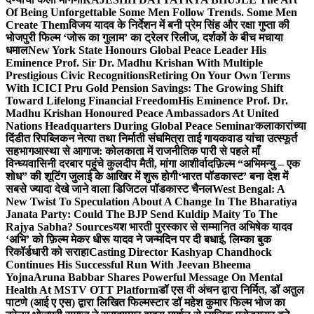
Of Being Unforgettable Some Men Follow Trends. Some Men
Create Them
विजय यादव के निर्देशन में बनी प्रेम सिंह और रक्षा गुप्ता की
भोजपुरी फिल्म ‘जोरू का गुलाम’ का ट्रेलर रिलीज, दर्शकों के बीच मचाया
धमाल
New York State Honours Global Peace Leader His
Eminence Prof. Sir Dr. Madhu Krishan With Multiple
Prestigious Civic Recognitions
Retiring On Your Own Terms
With ICICI Pru Gold Pension Savings: The Growing Shift
Toward Lifelong Financial Freedom
His Eminence Prof. Dr.
Madhu Krishan Honoured Peace Ambassadors At United
Nations Headquarters During Global Peace Seminar
कलाकारांच्या
दिंडीत रिपब्लिकन नेत्या तथा निर्माती संघमित्रा ताई गायकवाड यांचा उत्स्फूर्त
सहभाग
आस्था से आगाज: कोलकाता में राजनीतिक पारी से पहले माँ
विन्ध्यवासिनी दरबार पहुंचे कुलदीप मैती, मांगा आशीर्वाद
फ़िल्म “अभिमन्यु – एक
शोध” की शूटिंग जुलाई के आखिर में शुरू होगी
‘भारत पॉडकास्ट’ बना देश में
सबसे ज्यादा देखे जाने वाला डिजिटल पॉडकास्ट चैनल
West Bengal: A
New Twist To Speculation About A Change In The Bharatiya
Janata Party: Could The BJP Send Kuldip Maity To The
Rajya Sabha? Sources
यश भारती पुरस्कार से सम्मानित अभिषेक यादव
‘अभि’ को फ़िल्म मेकर धीरू यादव ने जन्मदिन पर दी बधाई, लिम्का बुक
रिकॉर्डधारी को सराहा
Casting Director Kashyap Chandhock
Continues His Successful Run With Jeevan Bheema
Yojna
Aruna Babbar Shares Powerful Message On Mental
Health At MSTV OTT Platform
डॉ एस वी अंचन द्वारा निर्मित, डॉ अतुल
पाटणे (आई ए एस) द्वारा लिखित फिल्मस्टार डॉ महेश कुमार फिल्म भोज का