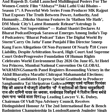
And Rupesh D. Gohil Launched Multilingual Posters For The
Women-Centric Film “Abhaya”
“Jiski Lathi Uski Bhains –
Season 1”: A Powerful Web Series From Producer MK Rajput
That Exposes The Truth Between Power, Authority, And
Humanity…
Diksha Sharma Features In ‘Hathon Me Hath’,
DM Music City’s Latest Romantic Release
“Astrology Is
Guidance, Not Superstition” — Rahul Shastri Declares At
Bharat Podcast
Deepak Saraswat Emerges Among India’s Top
4 Podcasters; ‘Bharat Podcast’ Takes The Digital World By
Storm
‘Carry On Jatta’ Fame Punjabi Film Director Smeep
Kang Faces Allegations Of Non-Payment Of Nearly ₹10 Crore
Liability, Despite Arbitration Award, High Court And Supreme
Court Order
Progressive Foundation Of Human Rights
Celebrates World Environment Day 2026 On June 05, At Hotel
Sea Princess, Mumbai National Convention On GLOBAL
WARMING
Samarth Panel Registers Resounding Victory in the
Akhil Bharatiya Marathi Chitrapat Mahamandal Elections;
Winning Candidates Express Special Gratitude to Producer
Sanghamitra Tai Shripatrao Gaikwad
मशहूर पार्श्व गायिका प्रियंका
सिंह की आवाज में भोजपुरी लोकगीत ‘माँ’ ने श्रोताओं को किया भावुक
शिल्पी
राज और दामिनी यादव का धमाका, वर्ल्डवाइड रिकॉर्ड्स ने रिलीज किया बर्थडे
एंथम गाना ‘बर्थडे वाला दिन
Top Leading Lawyer V. K. Dubey,
Chairman Of Vkdl Npa Advisory Council, Receives
Distinguished Honour At The 2nd International Bar & Bench
Badminton Championship In London
Ramesh Joginder Singh