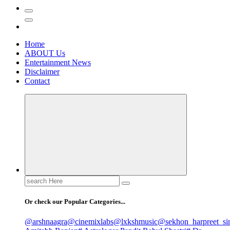
Home
ABOUT Us
Entertainment News
Disclaimer
Contact
Search
for:
Or check our Popular Categories...
@arshnaagra
@cinemixlabs
@lxkshmusic
@sekhon_harpreet_si