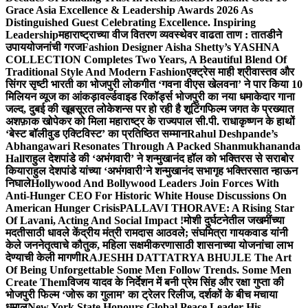
Grace Asia Excellence & Leadership Awards 2026 As
Distinguished Guest Celebrating Excellence. Inspiring
Leadership
महाराष्ट्राच्या वीज वितरण व्यवस्थेवर वाढता ताण : तातडीने
उपाययोजनांची गरज
Fashion Designer Aisha Shetty’s YASHNA
COLLECTION Completes Two Years, A Beautiful Blend Of
Traditional Style And Modern Fashion
एक्ट्रेस माही श्रीवास्तव और
सिंगर सृष्टी भारती का भोजपुरी लोकगीत ‘गवना वीएस खेलवना’ ने पार किया 10
मिलियन व्यूज का आंकड़ा
वर्ल्डवाइड रिकॉर्ड्स भोजपुरी का नया धमाकेदार गाना
जल्द, दुबई की खूबसूरत लोकेशन्स पर हो रही है शूटिंग
फिल्म जगत के प्रख्यात
अशफ़ाक खोपेकर को मिला महाराष्ट्र के राज्यपाल सी.पी. राधाकृष्णन के हाथों
‘बेस्ट बॉलीवुड एक्टिविस्ट’ का प्रतिष्ठित सम्मान
Rahul Deshpande’s
Abhangawari Resonates Through A Packed Shanmukhananda
Hall
राहुल देशपांडे की ‘अभंगवारी’ ने शन्मुखानंद हॉल को भक्तिरस से सराबोर
किया
राहुल देशपांडे यांच्या ‘अभंगवारी’ने शन्मुखानंद सभागृह भक्तिरसात न्हाऊन
निघाले
Hollywood And Bollywood Leaders Join Forces With
Anti-Hunger CEO For Historic White House Discussions On
American Hunger Crisis
PALLAVI THORAVE: A Rising Star
Of Lavani, Acting And Social Impact !
मोशी दुर्घटनेतील जखमींच्या
मदतीसाठी धावले केंद्रीय मंत्री रामदास आठवले; संघमित्रा गायकवाड यांनी
केले जननेतृत्वाचे कौतुक, महिला सक्षमीकरणासाठी शासनाच्या योजनांचा लाभ
देण्याची केली मागणी
RAJESHH DATTATRYA BHUJLE The Art
Of Being Unforgettable Some Men Follow Trends. Some Men
Create Them
विजय यादव के निर्देशन में बनी प्रेम सिंह और रक्षा गुप्ता की
भोजपुरी फिल्म ‘जोरू का गुलाम’ का ट्रेलर रिलीज, दर्शकों के बीच मचाया
धमाल
New York State Honours Global Peace Leader His