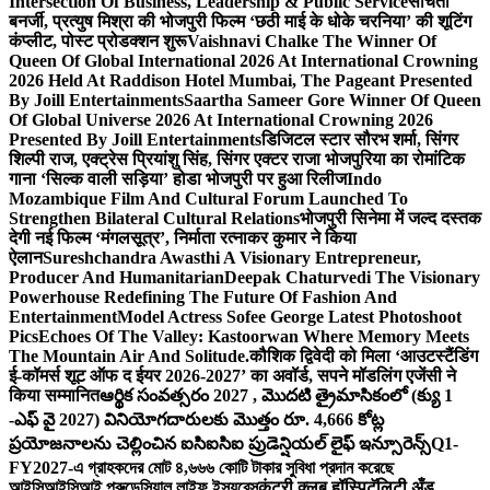
Intersection Of Business, Leadership & Public Service
संचिता
बनर्जी, प्रत्युष मिश्रा की भोजपुरी फिल्म ‘छठी माई के धोके चरनिया’ की शूटिंग
कंप्लीट, पोस्ट प्रोडक्शन शुरू
Vaishnavi Chalke The Winner Of
Queen Of Global International 2026 At International Crowning
2026 Held At Raddison Hotel Mumbai, The Pageant Presented
By Joill Entertainments
Saartha Sameer Gore Winner Of Queen
Of Global Universe 2026 At International Crowning 2026
Presented By Joill Entertainments
डिजिटल स्टार सौरभ शर्मा, सिंगर
शिल्पी राज, एक्ट्रेस प्रियांशु सिंह, सिंगर एक्टर राजा भोजपुरिया का रोमांटिक
गाना ‘सिल्क वाली सड़िया’ होडा भोजपुरी पर हुआ रिलीज
Indo
Mozambique Film And Cultural Forum Launched To
Strengthen Bilateral Cultural Relations
भोजपुरी सिनेमा में जल्द दस्तक
देगी नई फिल्म ‘मंगलसूत्र’, निर्माता रत्नाकर कुमार ने किया
ऐलान
Sureshchandra Awasthi A Visionary Entrepreneur,
Producer And Humanitarian
Deepak Chaturvedi The Visionary
Powerhouse Redefining The Future Of Fashion And
Entertainment
Model Actress Sofee George Latest Photoshoot
Pics
Echoes Of The Valley: Kastoorwan Where Memory Meets
The Mountain Air And Solitude.
कौशिक द्विवेदी को मिला ‘आउटस्टैंडिंग
ई-कॉमर्स शूट ऑफ द ईयर 2026-2027’ का अवॉर्ड, सपने मॉडलिंग एजेंसी ने
किया सम्मानित
ఆర్థిక సంవత్సరం 2027 , మొదటి త్రైమాసికంలో (క్యు 1
-ఎఫ్ వై 2027) వినియోగదారులకు మొత్తం రూ. 4,666 కోట్ల
ప్రయోజనాలను చెల్లించిన ఐసిఐసిఐ ప్రుడెన్షియల్ లైఫ్ ఇన్సూరెన్స్
Q1-
FY2027-এ গ্রাহকদের মোট ৪,৬৬৬ কোটি টাকার সুবিধা প্রদান করেছে
আইসিআইসিআই প্রুডেন্সিয়াল লাইফ ইন্স্যুরেন্স
कंट्री क्लब हॉस्पिटॅलिटी अँड