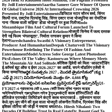
2026 Held At Raddison Hotel Mumbai, The Pageant Presented
By Joill Entertainments
Saartha Sameer Gore Winner Of Queen
Of Global Universe 2026 At International Crowning 2026
Presented By Joill Entertainments
डिजिटल स्टार सौरभ शर्मा, सिंगर
शिल्पी राज, एक्ट्रेस प्रियांशु सिंह, सिंगर एक्टर राजा भोजपुरिया का रोमांटिक
गाना ‘सिल्क वाली सड़िया’ होडा भोजपुरी पर हुआ रिलीज
Indo
Mozambique Film And Cultural Forum Launched To
Strengthen Bilateral Cultural Relations
भोजपुरी सिनेमा में जल्द दस्तक
देगी नई फिल्म ‘मंगलसूत्र’, निर्माता रत्नाकर कुमार ने किया
ऐलान
Sureshchandra Awasthi A Visionary Entrepreneur,
Producer And Humanitarian
Deepak Chaturvedi The Visionary
Powerhouse Redefining The Future Of Fashion And
Entertainment
Model Actress Sofee George Latest Photoshoot
Pics
Echoes Of The Valley: Kastoorwan Where Memory Meets
The Mountain Air And Solitude.
कौशिक द्विवेदी को मिला ‘आउटस्टैंडिंग
ई-कॉमर्स शूट ऑफ द ईयर 2026-2027’ का अवॉर्ड, सपने मॉडलिंग एजेंसी ने
किया सम्मानित
ఆర్థిక సంవత్సరం 2027 , మొదటి త్రైమాసికంలో (క్యు 1
-ఎఫ్ వై 2027) వినియోగదారులకు మొత్తం రూ. 4,666 కోట్ల
ప్రయోజనాలను చెల్లించిన ఐసిఐసిఐ ప్రుడెన్షియల్ లైఫ్ ఇన్సూరెన్స్
Q1-
FY2027-এ গ্রাহকদের মোট ৪,৬৬৬ কোটি টাকার সুবিধা প্রদান করেছে
আইসিআইসিআই প্রুডেন্সিয়াল লাইফ ইন্স্যুরেন্স
कंट्री क्लब हॉस्पिटॅलिटी अँड
हॉलिडेज प्रायव्हेट लिमिटेडने कंट्री क्लब मास्टरकार्ड – तुर्कस्तान सादर
केले.
जुग-जुग जीने की दुआ वाला भोजपुरी लोकगीत रिलीज, प्रियंका सिंह और
इशिका तोरिया की जोड़ी ने मचाया धमाल
Mr. Hitesh Nihalani: Two
Decades Of Building Trust In Real Estate
Dr. Basant Goel To