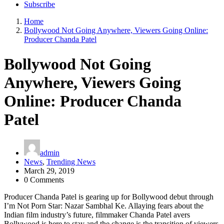
Subscribe
Home
Bollywood Not Going Anywhere, Viewers Going Online:
Producer Chanda Patel
Bollywood Not Going
Anywhere, Viewers Going
Online: Producer Chanda
Patel
admin
News
,
Trending News
March 29, 2019
0 Comments
Producer Chanda Patel is gearing up for Bollywood debut through
I’m Not Porn Star: Nazar Sambhal Ke. Allaying fears about the
Indian film industry’s future, filmmaker Chanda Patel avers
Bollywood is here to stay and the change is the transition of viewers