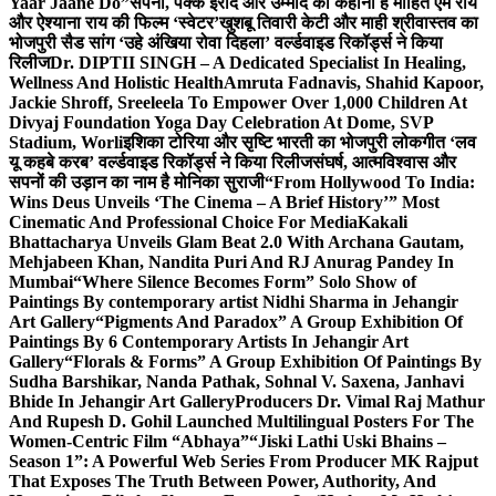
Yaar Jaane Do”
सपनों, पक्के इरादे और उम्मीद की कहानी है मोहित एम राय
और ऐश्याना राय की फिल्म ‘स्वेटर’
खुशबू तिवारी केटी और माही श्रीवास्तव का
भोजपुरी सैड सांग ‘उहे अंखिया रोवा दिहला’ वर्ल्डवाइड रिकॉर्ड्स ने किया
रिलीज
Dr. DIPTII SINGH – A Dedicated Specialist In Healing,
Wellness And Holistic Health
Amruta Fadnavis, Shahid Kapoor,
Jackie Shroff, Sreeleela To Empower Over 1,000 Children At
Divyaj Foundation Yoga Day Celebration At Dome, SVP
Stadium, Worli
इशिका टोरिया और सृष्टि भारती का भोजपुरी लोकगीत ‘लव
यू कहबे करब’ वर्ल्डवाइड रिकॉर्ड्स ने किया रिलीज
संघर्ष, आत्मविश्वास और
सपनों की उड़ान का नाम है मोनिका सुराजी
“From Hollywood To India:
Wins Deus Unveils ‘The Cinema – A Brief History’” Most
Cinematic And Professional Choice For Media
Kakali
Bhattacharya Unveils Glam Beat 2.0 With Archana Gautam,
Mehjabeen Khan, Nandita Puri And RJ Anurag Pandey In
Mumbai
“Where Silence Becomes Form” Solo Show of
Paintings By contemporary artist Nidhi Sharma in Jehangir
Art Gallery
“Pigments And Paradox” A Group Exhibition Of
Paintings By 6 Contemporary Artists In Jehangir Art
Gallery
“Florals & Forms” A Group Exhibition Of Paintings By
Sudha Barshikar, Nanda Pathak, Sohnal V. Saxena, Janhavi
Bhide In Jehangir Art Gallery
Producers Dr. Vimal Raj Mathur
And Rupesh D. Gohil Launched Multilingual Posters For The
Women-Centric Film “Abhaya”
“Jiski Lathi Uski Bhains –
Season 1”: A Powerful Web Series From Producer MK Rajput
That Exposes The Truth Between Power, Authority, And