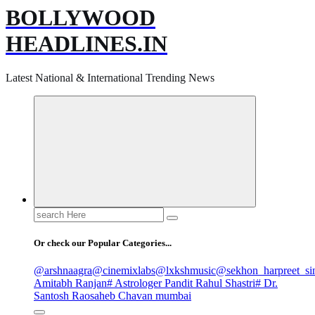
BOLLYWOOD
HEADLINES.IN
Latest National & International Trending News
Search
for:
Or check our Popular Categories...
@arshnaagra
@cinemixlabs
@lxkshmusic
@sekhon_harpreet_si
Amitabh Ranjan
# Astrologer Pandit Rahul Shastri
# Dr.
Santosh Raosaheb Chavan mumbai