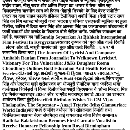
ट्रेलर भोजपुरी समाज ने सराहा
एयर वाइस मार्शल से म्यूज़िक प्रोड्यूसर बने
संदीप रावत, नीलू रावत और अमित मिश्रा का ‘असर ये तेरा’ जीत रहा
दिल
एक्ट्रेस यास्मीन खान को फिल्म ‘देहाती डिस्को’ के लिए बेस्ट सपोर्टिंग
एक्टर का दादा साहब फाल्के इंडियन टेलीविज़न अवॉर्ड मिला।
देसी स्टार समर
सिंह का बिग ब्लास्ट भोजपुरी गाना ‘बदरवा ए धनिया’ एसएफसी म्यूजिक पर हुआ
रिलीज, बारिश में दिखा समर सिंह और आस्था सिंह का जलवा
भारत पॉडकास्ट में
फर्जी बाबाओं और पाखंड के खिलाफ बोले रोहित भार्गव- ज्योतिष समाधान का
मार्ग है, चमत्कार का नहीं
Sandip Soparrkar At Bishkek International
Film Festival In Kyrgyzstan
बख्तवार कृष्णन को ‘बुक ऑफ़ वर्ल्ड रिकॉर्ड
– लंदन’ और डॉ. माधुरी पानमंद को ‘बुक ऑफ़ वर्ल्ड रिकॉर्ड – USA’ से
सम्मानित किया गया।
The Journey Of Lyricist And Composer
Amitabh Ranjan From Journalist To Welknown Lyricist
A
Visionary For The Vulnerable: J&Ks Daughter Reena
Choudhary Outlines Bold Education And Health Reform
Fearless
લંડનમાં શૂટ થયેલી ગુજરાતી ફિલ્મ “લાયક નાલાયક”નું
ટીઝર, ટ્રેલર, પોસ્ટર અને સંગીત ભવ્ય સમારોહમાં લોન્ચ
सिंगर सुगम
सिंह और एक्ट्रेस माही श्रीवास्तव का भोजपुरी रोमांटिक गाना ‘करिया धागा’
वर्ल्डवाइड रिकॉर्ड्स ने किया रिलीज
निलायश्री क्रिएशन्स ने ‘होप्स मिस्टर, मिस
एंड मिसेज महाराष्ट्र 2026’ और ‘द ग्रैंड महाराष्ट्र अवार्ड 2026’ का शानदार
आयोजन किया मुंबई:
Heartfelt Birthday Wishes To CM Vijay
Thalapathy, The Superstar – Angel Tetarbe (Miss Glamourface
World India)
बालगंधर्व रंगमंदिर वर्धापन दिन सोहळ्यात निर्माती तथा
रिपब्लिकन पक्षाच्या नेत्या संघमित्रा ताई गायकवाड यांचा विशेष सन्मान
Dr
Radhika Balakrishnan Becomes First Carnatic Vocalist to
Receive Honorary Fellowship from Royal Birmingham