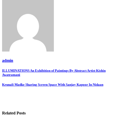
admin
Post
ILLUMINATIONS An Exhibition of Paintings By Abstract Artist Kishin
Awatramani
navigation
Krunali Madke Sharing Screen Space With Sanjay Kapoor In Nidaan
Related Posts