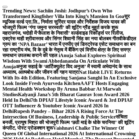
Skip
to
Trending News:
Sachiin Joshi: Jodhpur’s Own Who
content
Transformed Kingfisher Villa Into King’s Mansion In Goa
सुर
म्यूजिक वर्ल्ड प्रा.लि., निर्माता सुरिंदर यादव और निर्देशक विजय यादव की
भोजपुरी फिल्म ‘गंगा जमुना सरस्वती’ की शूटिंग ग्रैंड मुहूर्त करके शुरू
महराजगंज, भदोही में
‘कैलाश के निवासी’ वर्ल्डवाइड रिकॉर्ड्स पर रिलीज,
एक्ट्रेस माही श्रीवास्तव और सिंगर शिवानी सिंह का नया बोलबम गीत
वीकेडीएल
ग्रुप का ‘NPA Bazaar’ भारत में एनपीए एवं डिस्ट्रेस्ड एसेट समाधान का बन
रहा राष्ट्रीय मंच, वि के दुबे के नेतृत्व में बैंकिंग एवं वित्तीय क्षेत्र के लिए समग्र
समाधान उपलब्ध कराने की पहल i
Anuja Sahai Explores Spiritual
Wisdom With Swami Abhedananda On Articulate With
Anuja
अनुजा सहाई के ‘आर्टिक्युलेट विद अनुजा’ में स्वामी अभेदानंद के साथ
अध्यात्म, आत्मबोध और जीवन की गहन यात्रा
Nat Habit LIVE Returns
With Its 4th Edition, Featuring Sanjana Sanghi In An Exclusive
Look Inside Fresh Ayurveda Kitchen
AAFT Hosts Engaging
Mental Health Workshop By Aruna Babbar At Marwah
Studios
Kalyanji Jana’s 5th Bharat Gaurav Icon Award 2026
Held In Delhi
7th DPIAF Lifestyle Iconic Award & 3rd DPIAF
OTT Influencer & Youtuber Iconic Award 2026 In
Delhi
Rupesh Pandey – Bihar 2026 A Rising Force At The
Intersection Of Business, Leadership & Public Service
संचिता
बनर्जी, प्रत्युष मिश्रा की भोजपुरी फिल्म ‘छठी माई के धोके चरनिया’ की शूटिंग
कंप्लीट, पोस्ट प्रोडक्शन शुरू
Vaishnavi Chalke The Winner Of
Queen Of Global International 2026 At International Crowning