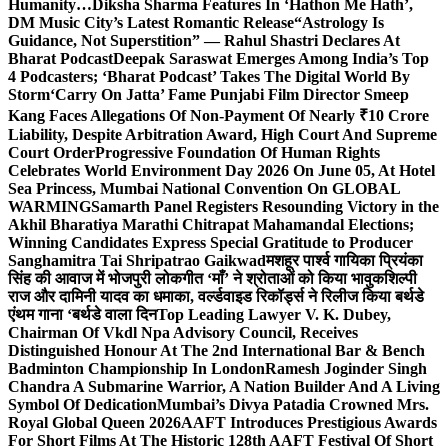
Humanity…
Diksha Sharma Features In ‘Hathon Me Hath’,
DM Music City’s Latest Romantic Release
“Astrology Is
Guidance, Not Superstition” — Rahul Shastri Declares At
Bharat Podcast
Deepak Saraswat Emerges Among India’s Top
4 Podcasters; ‘Bharat Podcast’ Takes The Digital World By
Storm
‘Carry On Jatta’ Fame Punjabi Film Director Smeep
Kang Faces Allegations Of Non-Payment Of Nearly ₹10 Crore
Liability, Despite Arbitration Award, High Court And Supreme
Court Order
Progressive Foundation Of Human Rights
Celebrates World Environment Day 2026 On June 05, At Hotel
Sea Princess, Mumbai National Convention On GLOBAL
WARMING
Samarth Panel Registers Resounding Victory in the
Akhil Bharatiya Marathi Chitrapat Mahamandal Elections;
Winning Candidates Express Special Gratitude to Producer
Sanghamitra Tai Shripatrao Gaikwad
मशहूर पार्श्व गायिका प्रियंका
सिंह की आवाज में भोजपुरी लोकगीत ‘माँ’ ने श्रोताओं को किया भावुक
शिल्पी
राज और दामिनी यादव का धमाका, वर्ल्डवाइड रिकॉर्ड्स ने रिलीज किया बर्थडे
एंथम गाना ‘बर्थडे वाला दिन
Top Leading Lawyer V. K. Dubey,
Chairman Of Vkdl Npa Advisory Council, Receives
Distinguished Honour At The 2nd International Bar & Bench
Badminton Championship In London
Ramesh Joginder Singh
Chandra A Submarine Warrior, A Nation Builder And A Living
Symbol Of Dedication
Mumbai’s Divya Patadia Crowned Mrs.
Royal Global Queen 2026
AAFT Introduces Prestigious Awards
For Short Films At The Historic 128th AAFT Festival Of Short