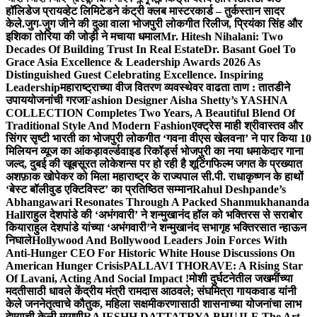
हॉलिडेज प्रायव्हेट लिमिटेडने कंट्री क्लब मास्टरकार्ड – तुर्कस्तान सादर
केले.
जुग-जुग जीने की दुआ वाला भोजपुरी लोकगीत रिलीज, प्रियंका सिंह और
इशिका तोरिया की जोड़ी ने मचाया धमाल
Mr. Hitesh Nihalani: Two
Decades Of Building Trust In Real Estate
Dr. Basant Goel To
Grace Asia Excellence & Leadership Awards 2026 As
Distinguished Guest Celebrating Excellence. Inspiring
Leadership
महाराष्ट्राच्या वीज वितरण व्यवस्थेवर वाढता ताण : तातडीने
उपाययोजनांची गरज
Fashion Designer Aisha Shetty’s YASHNA
COLLECTION Completes Two Years, A Beautiful Blend Of
Traditional Style And Modern Fashion
एक्ट्रेस माही श्रीवास्तव और
सिंगर सृष्टी भारती का भोजपुरी लोकगीत ‘गवना वीएस खेलवना’ ने पार किया 10
मिलियन व्यूज का आंकड़ा
वर्ल्डवाइड रिकॉर्ड्स भोजपुरी का नया धमाकेदार गाना
जल्द, दुबई की खूबसूरत लोकेशन्स पर हो रही है शूटिंग
फिल्म जगत के प्रख्यात
अशफ़ाक खोपेकर को मिला महाराष्ट्र के राज्यपाल सी.पी. राधाकृष्णन के हाथों
‘बेस्ट बॉलीवुड एक्टिविस्ट’ का प्रतिष्ठित सम्मान
Rahul Deshpande’s
Abhangawari Resonates Through A Packed Shanmukhananda
Hall
राहुल देशपांडे की ‘अभंगवारी’ ने शन्मुखानंद हॉल को भक्तिरस से सराबोर
किया
राहुल देशपांडे यांच्या ‘अभंगवारी’ने शन्मुखानंद सभागृह भक्तिरसात न्हाऊन
निघाले
Hollywood And Bollywood Leaders Join Forces With
Anti-Hunger CEO For Historic White House Discussions On
American Hunger Crisis
PALLAVI THORAVE: A Rising Star
Of Lavani, Acting And Social Impact !
मोशी दुर्घटनेतील जखमींच्या
मदतीसाठी धावले केंद्रीय मंत्री रामदास आठवले; संघमित्रा गायकवाड यांनी
केले जननेतृत्वाचे कौतुक, महिला सक्षमीकरणासाठी शासनाच्या योजनांचा लाभ
देण्याची केली मागणी
RAJESHH DATTATRYA BHUJLE The Art