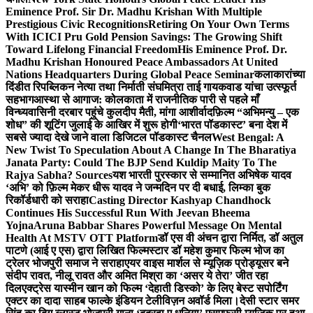
Eminence Prof. Sir Dr. Madhu Krishan With Multiple
Prestigious Civic Recognitions
Retiring On Your Own Terms
With ICICI Pru Gold Pension Savings: The Growing Shift
Toward Lifelong Financial Freedom
His Eminence Prof. Dr.
Madhu Krishan Honoured Peace Ambassadors At United
Nations Headquarters During Global Peace Seminar
कलाकारांच्या
दिंडीत रिपब्लिकन नेत्या तथा निर्माती संघमित्रा ताई गायकवाड यांचा उत्स्फूर्त
सहभाग
आस्था से आगाज: कोलकाता में राजनीतिक पारी से पहले माँ
विन्ध्यवासिनी दरबार पहुंचे कुलदीप मैती, मांगा आशीर्वाद
फ़िल्म “अभिमन्यु – एक
शोध” की शूटिंग जुलाई के आखिर में शुरू होगी
‘भारत पॉडकास्ट’ बना देश में
सबसे ज्यादा देखे जाने वाला डिजिटल पॉडकास्ट चैनल
West Bengal: A
New Twist To Speculation About A Change In The Bharatiya
Janata Party: Could The BJP Send Kuldip Maity To The
Rajya Sabha? Sources
यश भारती पुरस्कार से सम्मानित अभिषेक यादव
‘अभि’ को फ़िल्म मेकर धीरू यादव ने जन्मदिन पर दी बधाई, लिम्का बुक
रिकॉर्डधारी को सराहा
Casting Director Kashyap Chandhock
Continues His Successful Run With Jeevan Bheema
Yojna
Aruna Babbar Shares Powerful Message On Mental
Health At MSTV OTT Platform
डॉ एस वी अंचन द्वारा निर्मित, डॉ अतुल
पाटणे (आई ए एस) द्वारा लिखित फिल्मस्टार डॉ महेश कुमार फिल्म भोज का
ट्रेलर भोजपुरी समाज ने सराहा
एयर वाइस मार्शल से म्यूज़िक प्रोड्यूसर बने
संदीप रावत, नीलू रावत और अमित मिश्रा का ‘असर ये तेरा’ जीत रहा
दिल
एक्ट्रेस यास्मीन खान को फिल्म ‘देहाती डिस्को’ के लिए बेस्ट सपोर्टिंग
एक्टर का दादा साहब फाल्के इंडियन टेलीविज़न अवॉर्ड मिला।
देसी स्टार समर