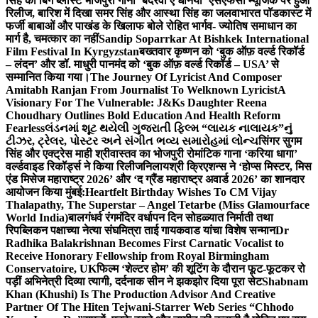
सिंह का बिग ब्लास्ट भोजपुरी गाना ‘बदरवा ए धनिया’ एसएफसी म्यूजिक पर हुआ
रिलीज, बारिश में दिखा समर सिंह और आस्था सिंह का जलवा
भारत पॉडकास्ट में
फर्जी बाबाओं और पाखंड के खिलाफ बोले रोहित भार्गव- ज्योतिष समाधान का
मार्ग है, चमत्कार का नहीं
Sandip Soparrkar At Bishkek International
Film Festival In Kyrgyzstan
बख्तवार कृष्णन को ‘बुक ऑफ़ वर्ल्ड रिकॉर्ड
– लंदन’ और डॉ. माधुरी पानमंद को ‘बुक ऑफ़ वर्ल्ड रिकॉर्ड – USA’ से
सम्मानित किया गया।
The Journey Of Lyricist And Composer
Amitabh Ranjan From Journalist To Welknown Lyricist
A
Visionary For The Vulnerable: J&Ks Daughter Reena
Choudhary Outlines Bold Education And Health Reform
Fearless
લંડનમાં શૂટ થયેલી ગુજરાતી ફિલ્મ “લાયક નાલાયક”નું
ટીઝર, ટ્રેલર, પોસ્ટર અને સંગીત ભવ્ય સમારોહમાં લોન્ચ
सिंगर सुगम
सिंह और एक्ट्रेस माही श्रीवास्तव का भोजपुरी रोमांटिक गाना ‘करिया धागा’
वर्ल्डवाइड रिकॉर्ड्स ने किया रिलीज
निलायश्री क्रिएशन्स ने ‘होप्स मिस्टर, मिस
एंड मिसेज महाराष्ट्र 2026’ और ‘द ग्रैंड महाराष्ट्र अवार्ड 2026’ का शानदार
आयोजन किया मुंबई:
Heartfelt Birthday Wishes To CM Vijay
Thalapathy, The Superstar – Angel Tetarbe (Miss Glamourface
World India)
बालगंधर्व रंगमंदिर वर्धापन दिन सोहळ्यात निर्माती तथा
रिपब्लिकन पक्षाच्या नेत्या संघमित्रा ताई गायकवाड यांचा विशेष सन्मान
Dr
Radhika Balakrishnan Becomes First Carnatic Vocalist to
Receive Honorary Fellowship from Royal Birmingham
Conservatoire, UK
फिल्म ‘शेल्टर होम’ की शूटिंग के दौरान फूट-फूटकर रो
पड़ीं अभिनेत्री दिव्या त्यागी, दर्दनाक सीन ने झकझोर दिया पूरा सेट
Shabnam
Khan (Khushi) Is The Production Advisor And Creative
Partner Of The Hiten Tejwani-Starrer Web Series “Chhodo