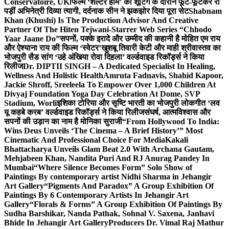
Conservatoire, UK
फिल्म ‘शेल्टर होम’ की शूटिंग के दौरान फूट-फूटकर रो
पड़ीं अभिनेत्री दिव्या त्यागी, दर्दनाक सीन ने झकझोर दिया पूरा सेट
Shabnam
Khan (Khushi) Is The Production Advisor And Creative
Partner Of The Hiten Tejwani-Starrer Web Series “Chhodo
Yaar Jaane Do”
सपनों, पक्के इरादे और उम्मीद की कहानी है मोहित एम राय
और ऐश्याना राय की फिल्म ‘स्वेटर’
खुशबू तिवारी केटी और माही श्रीवास्तव का
भोजपुरी सैड सांग ‘उहे अंखिया रोवा दिहला’ वर्ल्डवाइड रिकॉर्ड्स ने किया
रिलीज
Dr. DIPTII SINGH – A Dedicated Specialist In Healing,
Wellness And Holistic Health
Amruta Fadnavis, Shahid Kapoor,
Jackie Shroff, Sreeleela To Empower Over 1,000 Children At
Divyaj Foundation Yoga Day Celebration At Dome, SVP
Stadium, Worli
इशिका टोरिया और सृष्टि भारती का भोजपुरी लोकगीत ‘लव
यू कहबे करब’ वर्ल्डवाइड रिकॉर्ड्स ने किया रिलीज
संघर्ष, आत्मविश्वास और
सपनों की उड़ान का नाम है मोनिका सुराजी
“From Hollywood To India:
Wins Deus Unveils ‘The Cinema – A Brief History’” Most
Cinematic And Professional Choice For Media
Kakali
Bhattacharya Unveils Glam Beat 2.0 With Archana Gautam,
Mehjabeen Khan, Nandita Puri And RJ Anurag Pandey In
Mumbai
“Where Silence Becomes Form” Solo Show of
Paintings By contemporary artist Nidhi Sharma in Jehangir
Art Gallery
“Pigments And Paradox” A Group Exhibition Of
Paintings By 6 Contemporary Artists In Jehangir Art
Gallery
“Florals & Forms” A Group Exhibition Of Paintings By
Sudha Barshikar, Nanda Pathak, Sohnal V. Saxena, Janhavi
Bhide In Jehangir Art Gallery
Producers Dr. Vimal Raj Mathur