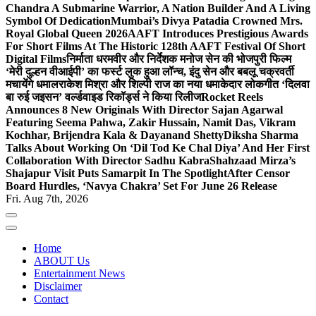
Chandra A Submarine Warrior, A Nation Builder And A Living
Symbol Of Dedication
Mumbai’s Divya Patadia Crowned Mrs.
Royal Global Queen 2026
AAFT Introduces Prestigious Awards
For Short Films At The Historic 128th AAFT Festival Of Short
Digital Films
निर्माता धरमवीर और निर्देशक मनोज सेन की भोजपुरी फिल्म
‘मेरी दुल्हन वीआईपी’ का फर्स्ट लुक हुआ लॉन्च, इंदु सेन और बबलू चक्रवर्ती
मचायेंगे धमाल
राकेश मिश्रा और शिल्पी राज का नया धमाकेदार लोकगीत ‘दिलवा
बा रुई जइसन’ वर्ल्डवाइड रिकॉर्ड्स ने किया रिलीज
Rocket Reels
Announces 8 New Originals With Director Sajan Agarwal
Featuring Seema Pahwa, Zakir Hussain, Namit Das, Vikram
Kochhar, Brijendra Kala & Dayanand Shetty
Diksha Sharma
Talks About Working On ‘Dil Tod Ke Chal Diya’ And Her First
Collaboration With Director Sadhu Kabra
Shahzaad Mirza’s
Shajapur Visit Puts Samarpit In The Spotlight
After Censor
Board Hurdles, ‘Navya Chakra’ Set For June 26 Release
Fri. Aug 7th, 2026
Home
ABOUT Us
Entertainment News
Disclaimer
Contact