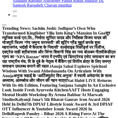
Amitabh Ranjan
# Astrologer Pandit Rahul Shastri
# Dr.
Santosh Raosaheb Chavan mumbai
Trending News:
Sachiin Joshi: Jodhpur’s Own Who
Transformed Kingfisher Villa Into King’s Mansion In Goa
सुर
म्यूजिक वर्ल्ड प्रा.लि., निर्माता सुरिंदर यादव और निर्देशक विजय यादव की
भोजपुरी फिल्म ‘गंगा जमुना सरस्वती’ की शूटिंग ग्रैंड मुहूर्त करके शुरू
महराजगंज, भदोही में
‘कैलाश के निवासी’ वर्ल्डवाइड रिकॉर्ड्स पर रिलीज,
एक्ट्रेस माही श्रीवास्तव और सिंगर शिवानी सिंह का नया बोलबम गीत
वीकेडीएल
ग्रुप का ‘NPA Bazaar’ भारत में एनपीए एवं डिस्ट्रेस्ड एसेट समाधान का बन
रहा राष्ट्रीय मंच, वि के दुबे के नेतृत्व में बैंकिंग एवं वित्तीय क्षेत्र के लिए समग्र
समाधान उपलब्ध कराने की पहल i
Anuja Sahai Explores Spiritual
Wisdom With Swami Abhedananda On Articulate With
Anuja
अनुजा सहाई के ‘आर्टिक्युलेट विद अनुजा’ में स्वामी अभेदानंद के साथ
अध्यात्म, आत्मबोध और जीवन की गहन यात्रा
Nat Habit LIVE Returns
With Its 4th Edition, Featuring Sanjana Sanghi In An Exclusive
Look Inside Fresh Ayurveda Kitchen
AAFT Hosts Engaging
Mental Health Workshop By Aruna Babbar At Marwah
Studios
Kalyanji Jana’s 5th Bharat Gaurav Icon Award 2026
Held In Delhi
7th DPIAF Lifestyle Iconic Award & 3rd DPIAF
OTT Influencer & Youtuber Iconic Award 2026 In
Delhi
Rupesh Pandey – Bihar 2026 A Rising Force At The