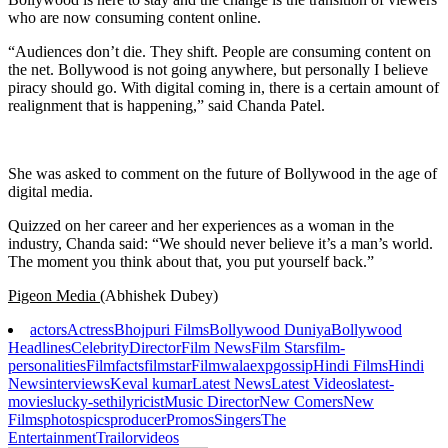
who are now consuming content online.
“Audiences don’t die. They shift. People are consuming content on
the net. Bollywood is not going anywhere, but personally I believe
piracy should go. With digital coming in, there is a certain amount of
realignment that is happening,” said Chanda Patel.
She was asked to comment on the future of Bollywood in the age of
digital media.
Quizzed on her career and her experiences as a woman in the
industry, Chanda said: “We should never believe it’s a man’s world.
The moment you think about that, you put yourself back.”
Pigeon Media (
Abhishek Dubey)
actors
Actress
Bhojpuri Films
Bollywood Duniya
Bollywood
Headlines
Celebrity
Director
Film News
Film Stars
film-
personalities
Filmfacts
filmstar
Filmwalaexp
gossip
Hindi Films
Hindi
News
interviews
Keval kumar
Latest News
Latest Videos
latest-
movies
lucky-sethi
lyricist
Music Director
New Comers
New
Films
photos
pics
producer
Promos
Singers
The
Entertainment
Trailor
videos