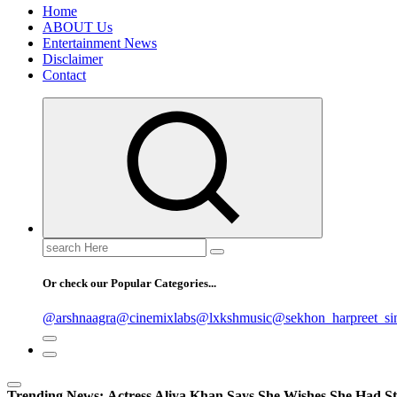
Home
ABOUT Us
Entertainment News
Disclaimer
Contact
Search
for:
Or check our Popular Categories...
@arshnaagra
@cinemixlabs
@lxkshmusic
@sekhon_harpreet_si
Trending News:
Actress Aliya Khan Says She Wishes She Had St