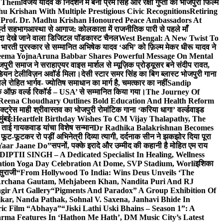
e Them
विजय यादव के निर्देशन में बनी प्रेम सिंह और रक्षा गुप्ता की भोजपुरी फिल्म
u Krishan With Multiple Prestigious Civic Recognitions
Retiring
 Prof. Dr. Madhu Krishan Honoured Peace Ambassadors At
ूर्त सहभाग
आस्था से आगाज: कोलकाता में राजनीतिक पारी से पहले माँ
यादा देखे जाने वाला डिजिटल पॉडकास्ट चैनल
West Bengal: A New Twist To
भारती पुरस्कार से सम्मानित अभिषेक यादव ‘अभि’ को फ़िल्म मेकर धीरू यादव ने
eema Yojna
Aruna Babbar Shares Powerful Message On Mental
ोजपुरी समाज ने सराहा
एयर वाइस मार्शल से म्यूज़िक प्रोड्यूसर बने संदीप रावत,
इंडियन टेलीविज़न अवॉर्ड मिला।
देसी स्टार समर सिंह का बिग ब्लास्ट भोजपुरी गाना
 रोहित भार्गव- ज्योतिष समाधान का मार्ग है, चमत्कार का नहीं
Sandip
ुक ऑफ़ वर्ल्ड रिकॉर्ड – USA’ से सम्मानित किया गया।
The Journey Of
 Reena Choudhary Outlines Bold Education And Health Reform
्ट्रेस माही श्रीवास्तव का भोजपुरी रोमांटिक गाना ‘करिया धागा’ वर्ल्डवाइड
ुंबई:
Heartfelt Birthday Wishes To CM Vijay Thalapathy, The
्रा ताई गायकवाड यांचा विशेष सन्मान
Dr Radhika Balakrishnan Becomes
 फूट-फूटकर रो पड़ीं अभिनेत्री दिव्या त्यागी, दर्दनाक सीन ने झकझोर दिया पूरा
Yaar Jaane Do”
सपनों, पक्के इरादे और उम्मीद की कहानी है मोहित एम राय
 DIPTII SINGH – A Dedicated Specialist In Healing, Wellness
ation Yoga Day Celebration At Dome, SVP Stadium, Worli
इशिका
सुराजी
“From Hollywood To India: Wins Deus Unveils ‘The
 Archana Gautam, Mehjabeen Khan, Nandita Puri And RJ
gir Art Gallery
“Pigments And Paradox” A Group Exhibition Of
kar, Nanda Pathak, Sohnal V. Saxena, Janhavi Bhide In
ric Film “Abhaya”
“Jiski Lathi Uski Bhains – Season 1”: A
rma Features In ‘Hathon Me Hath’, DM Music City’s Latest