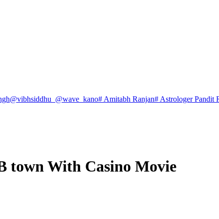
ngh
@vibhsiddhu_
@wave_kano
# Amitabh Ranjan
# Astrologer Pandit 
 B town With Casino Movie