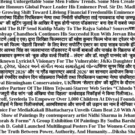
g Unforgettable Some Men Follow Trends. Some Men Creat
te Honours Global Peace Leader His Eminence Prof. Sir Dr. Madh
 Growing Shift Toward Lifelong Financial Freedom
His Eminence
रांच्या दिंडीत रिपब्लिकन नेत्या तथा निर्माती संघमित्रा ताई गायकवाड यांचा उत्स्फ
ध” की शूटिंग जुलाई के आखिर में शुरू होगी
‘भारत पॉडकास्ट’ बना देश में सबसे ज्
ould The BJP Send Kuldip Maity To The Rajya Sabha? Sources
यश 
ashyap Chandhock Continues His Successful Run With Jeevan Bh
 पाटणे (आई ए एस) द्वारा लिखित फिल्मस्टार डॉ महेश कुमार फिल्म भोज का ट्रेलर भ
ान को फिल्म ‘देहाती डिस्को’ के लिए बेस्ट सपोर्टिंग एक्टर का दादा साहब फाल्के 
 और आस्था सिंह का जलवा
भारत पॉडकास्ट में फर्जी बाबाओं और पाखंड के खिलाफ बोले
बख्तवार कृष्णन को ‘बुक ऑफ़ वर्ल्ड रिकॉर्ड – लंदन’ और डॉ. माधुरी पानमंद को ‘ब
known Lyricist
A Visionary For The Vulnerable: J&Ks Daughter
 ટ્રેલર, પોસ્ટર અને સંગીત ભવ્ય સમારોહમાં લોન્ચ
सिंगर सुगम सिंह और एक
महाराष्ट्र 2026’ और ‘द ग्रैंड महाराष्ट्र अवार्ड 2026’ का शानदार आयोजन किया म
र्व रंगमंदिर वर्धापन दिन सोहळ्यात निर्माती तथा रिपब्लिकन पक्षाच्या नेत्या संघमित
oyal Birmingham Conservatoire, UK
फिल्म ‘शेल्टर होम’ की शूटिंग के दौरान
tive Partner Of The Hiten Tejwani-Starrer Web Series “Chhodo 
जपुरी सैड सांग ‘उहे अंखिया रोवा दिहला’ वर्ल्डवाइड रिकॉर्ड्स ने किया रिलीज
Dr.
off, Sreeleela To Empower Over 1,000 Children At Divyaj Found
ॉर्ड्स ने किया रिलीज
संघर्ष, आत्मविश्वास और सपनों की उड़ान का नाम है मोनिका 
hoice For Media
Kakali Bhattacharya Unveils Glam Beat 2.0 With
Show of Paintings By contemporary artist Nidhi Sharma in Jehan
orals & Forms” A Group Exhibition Of Paintings By Sudha Barshi
sh D. Gohil Launched Multilingual Posters For The Women-Cent
The Truth Between Power, Authority, And Humanity…
Diksha Sha