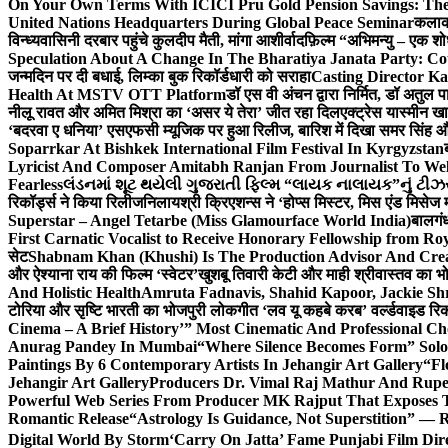
On Your Own Terms With ICICI Pru Gold Pension Savings: The
United Nations Headquarters During Global Peace Seminar
कलाका
विन्ध्यवासिनी दरबार पहुंचे कुलदीप मैती, मांगा आशीर्वाद
फ़िल्म “अभिमन्यु – एक शो
Speculation About A Change In The Bharatiya Janata Party: C
जन्मदिन पर दी बधाई, लिम्का बुक रिकॉर्डधारी को सराहा
Casting Director K
Health At MSTV OTT Platform
डॉ एस वी अंचन द्वारा निर्मित, डॉ अतुल
नीलू रावत और अमित मिश्रा का ‘असर ये तेरा’ जीत रहा दिल
एक्ट्रेस यास्मीन ख
‘बदरवा ए धनिया’ एसएफसी म्यूजिक पर हुआ रिलीज, बारिश में दिखा समर सिंह
Soparrkar At Bishkek International Film Festival In Kyrgyzstan
Lyricist And Composer Amitabh Ranjan From Journalist To Wel
Fearless
લંડનમાં શૂટ થયેલી ગુજરાતી ફિલ્મ “લાયક નાલાયક”નું ટીઝર,
रिकॉर्ड्स ने किया रिलीज
निलायश्री क्रिएशन्स ने ‘होप्स मिस्टर, मिस एंड मिसेज 
Superstar – Angel Tetarbe (Miss Glamourface World India)
बालगंध
First Carnatic Vocalist to Receive Honorary Fellowship from R
सेट
Shabnam Khan (Khushi) Is The Production Advisor And Crea
और ऐश्याना राय की फिल्म ‘स्वेटर’
खुशबू तिवारी केटी और माही श्रीवास्तव का भो
And Holistic Health
Amruta Fadnavis, Shahid Kapoor, Jackie Shr
टोरिया और सृष्टि भारती का भोजपुरी लोकगीत ‘लव यू कहबे करब’ वर्ल्डवाइड रिक
Cinema – A Brief History’” Most Cinematic And Professional C
Anurag Pandey In Mumbai
“Where Silence Becomes Form” Solo 
Paintings By 6 Contemporary Artists In Jehangir Art Gallery
“Fl
Jehangir Art Gallery
Producers Dr. Vimal Raj Mathur And Rupe
Powerful Web Series From Producer MK Rajput That Exposes 
Romantic Release
“Astrology Is Guidance, Not Superstition” — R
Digital World By Storm
‘Carry On Jatta’ Fame Punjabi Film Dir