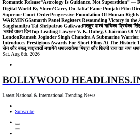
Romantic Release
“Astrology Is Guidance, Not Superstition” — R
Digital World By Storm
‘Carry On Jatta’ Fame Punjabi Film Dir
Supreme Court Order
Progressive Foundation Of Human Rights
WARMING
Samarth Panel Registers Resounding Victory in the
Sanghamitra Tai Shripatrao Gaikwad
मशहूर पार्श्व गायिका प्रियंका स
‘बर्थडे वाला दिन
Top Leading Lawyer V. K. Dubey, Chairman Of Vkd
London
Ramesh Joginder Singh Chandra A Submarine Warrior, 
Introduces Prestigious Awards For Short Films At The Historic 1
सेन और बबलू चक्रवर्ती मचायेंगे धमाल
राकेश मिश्रा और शिल्पी राज का नया धमा
Sat. Aug 8th, 2026
BOLLYWOOD HEADLINES.I
Latest National & International Trending News
Subscribe