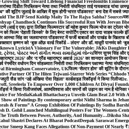
 Growing Shift Toward Lifelong Financial Freedom
His Eminence
रांच्या दिंडीत रिपब्लिकन नेत्या तथा निर्माती संघमित्रा ताई गायकवाड यांचा उत्स्फ
ध” की शूटिंग जुलाई के आखिर में शुरू होगी
‘भारत पॉडकास्ट’ बना देश में सबसे ज्
ould The BJP Send Kuldip Maity To The Rajya Sabha? Sources
यश 
ashyap Chandhock Continues His Successful Run With Jeevan Bh
 पाटणे (आई ए एस) द्वारा लिखित फिल्मस्टार डॉ महेश कुमार फिल्म भोज का ट्रेलर भ
ान को फिल्म ‘देहाती डिस्को’ के लिए बेस्ट सपोर्टिंग एक्टर का दादा साहब फाल्के 
 और आस्था सिंह का जलवा
भारत पॉडकास्ट में फर्जी बाबाओं और पाखंड के खिलाफ बोले
बख्तवार कृष्णन को ‘बुक ऑफ़ वर्ल्ड रिकॉर्ड – लंदन’ और डॉ. माधुरी पानमंद को ‘ब
known Lyricist
A Visionary For The Vulnerable: J&Ks Daughter
 ટ્રેલર, પોસ્ટર અને સંગીત ભવ્ય સમારોહમાં લોન્ચ
सिंगर सुगम सिंह और एक
महाराष्ट्र 2026’ और ‘द ग्रैंड महाराष्ट्र अवार्ड 2026’ का शानदार आयोजन किया म
र्व रंगमंदिर वर्धापन दिन सोहळ्यात निर्माती तथा रिपब्लिकन पक्षाच्या नेत्या संघमित
oyal Birmingham Conservatoire, UK
फिल्म ‘शेल्टर होम’ की शूटिंग के दौरान
tive Partner Of The Hiten Tejwani-Starrer Web Series “Chhodo 
जपुरी सैड सांग ‘उहे अंखिया रोवा दिहला’ वर्ल्डवाइड रिकॉर्ड्स ने किया रिलीज
Dr.
off, Sreeleela To Empower Over 1,000 Children At Divyaj Found
ॉर्ड्स ने किया रिलीज
संघर्ष, आत्मविश्वास और सपनों की उड़ान का नाम है मोनिका 
hoice For Media
Kakali Bhattacharya Unveils Glam Beat 2.0 With
Show of Paintings By contemporary artist Nidhi Sharma in Jehan
orals & Forms” A Group Exhibition Of Paintings By Sudha Barshi
sh D. Gohil Launched Multilingual Posters For The Women-Cent
The Truth Between Power, Authority, And Humanity…
Diksha Sha
ahul Shastri Declares At Bharat Podcast
Deepak Saraswat Emerges
ector Smeep Kang Faces Allegations Of Non-Payment Of Nearly ₹1