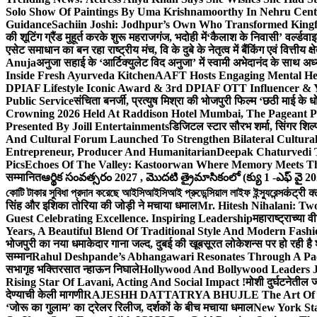
Solo Show Of Paintings By Uma Krishnamoorthy In Nehru Centr
Guidance
Sachiin Joshi: Jodhpur’s Own Who Transformed Kingfi
की शूटिंग ग्रैंड मुहूर्त करके शुरू महराजगंज, भदोही में
‘कैलाश के निवासी’ वर्ल्डवा
एसेट समाधान का बन रहा राष्ट्रीय मंच, वि के दुबे के नेतृत्व में बैंकिंग एवं वित्त
Anuja
अनुजा सहाई के ‘आर्टिक्युलेट विद अनुजा’ में स्वामी अभेदानंद के साथ 
Inside Fresh Ayurveda Kitchen
AAFT Hosts Engaging Mental He
DPIAF Lifestyle Iconic Award & 3rd DPIAF OTT Influencer & Y
Public Service
संचिता बनर्जी, प्रत्युष मिश्रा की भोजपुरी फिल्म ‘छठी माई के 
Crowning 2026 Held At Raddison Hotel Mumbai, The Pageant Pr
Presented By Joill Entertainments
डिजिटल स्टार सौरभ शर्मा, सिंगर शिल्
And Cultural Forum Launched To Strengthen Bilateral Cultural
Entrepreneur, Producer And Humanitarian
Deepak Chaturvedi 
Pics
Echoes Of The Valley: Kastoorwan Where Memory Meets Th
सम्मानित
ఆర్థిక సంవత్సరం 2027 , మొదటి త్రైమాసికంలో (క్యు 1 -ఎఫ్ వై 2
কোটি টাকার সুবিধা প্রদান করেছে আইসিআইসিআই প্রুডেন্সিয়াল লাইফ ইন্স্যুরেন্স
कंट्री क
सिंह और इशिका तोरिया की जोड़ी ने मचाया धमाल
Mr. Hitesh Nihalani: Two
Guest Celebrating Excellence. Inspiring Leadership
महाराष्ट्राच्या
Years, A Beautiful Blend Of Traditional Style And Modern Fashi
भोजपुरी का नया धमाकेदार गाना जल्द, दुबई की खूबसूरत लोकेशन्स पर हो रही है श
सम्मान
Rahul Deshpande’s Abhangawari Resonates Through A P
सभागृह भक्तिरसात न्हाऊन निघाले
Hollywood And Bollywood Leaders J
Rising Star Of Lavani, Acting And Social Impact !
मोशी दुर्घटनेतील
देण्याची केली मागणी
RAJESHH DATTATRYA BHUJLE The Art Of Bein
‘जोरू का गुलाम’ का ट्रेलर रिलीज, दर्शकों के बीच मचाया धमाल
New York Sta