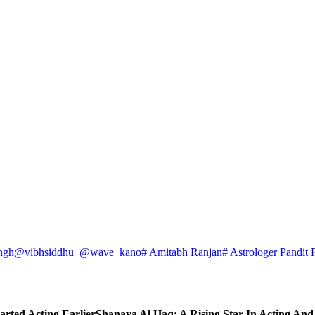
ngh
@vibhsiddhu_
@wave_kano
# Amitabh Ranjan
# Astrologer Pandit 
arted Acting Earlier
Shanaya Al Haq: A Rising Star In Acting An