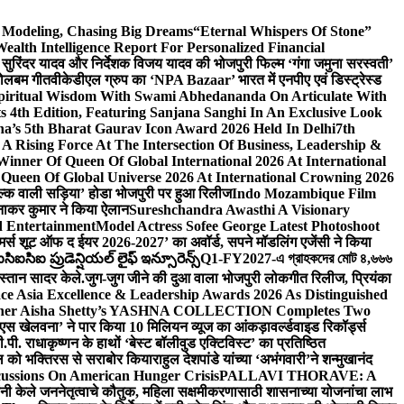
d Modeling, Chasing Big Dreams
“Eternal Whispers Of Stone”
lth Intelligence Report For Personalized Financial
्माता सुरिंदर यादव और निर्देशक विजय यादव की भोजपुरी फिल्म ‘गंगा जमुना सरस्वती’
 बोलबम गीत
वीकेडीएल ग्रुप का ‘NPA Bazaar’ भारत में एनपीए एवं डिस्ट्रेस्ड
Spiritual Wisdom With Swami Abhedananda On Articulate With
s 4th Edition, Featuring Sanjana Sanghi In An Exclusive Look
na’s 5th Bharat Gaurav Icon Award 2026 Held In Delhi
7th
A Rising Force At The Intersection Of Business, Leadership &
inner Of Queen Of Global International 2026 At International
Queen Of Global Universe 2026 At International Crowning 2026
‘सिल्क वाली सड़िया’ होडा भोजपुरी पर हुआ रिलीज
Indo Mozambique Film
रत्नाकर कुमार ने किया ऐलान
Sureshchandra Awasthi A Visionary
d Entertainment
Model Actress Sofee George Latest Photoshoot
ॉमर्स शूट ऑफ द ईयर 2026-2027’ का अवॉर्ड, सपने मॉडलिंग एजेंसी ने किया
ఐసిఐ ప్రుడెన్షియల్ లైఫ్ ఇన్సూరెన్స్
Q1-FY2027-এ গ্রাহকদের মোট ৪,৬৬৬
कस्तान सादर केले.
जुग-जुग जीने की दुआ वाला भोजपुरी लोकगीत रिलीज, प्रियंका
ce Asia Excellence & Leadership Awards 2026 As Distinguished
gner Aisha Shetty’s YASHNA COLLECTION Completes Two
 वीएस खेलवना’ ने पार किया 10 मिलियन व्यूज का आंकड़ा
वर्ल्डवाइड रिकॉर्ड्स
. राधाकृष्णन के हाथों ‘बेस्ट बॉलीवुड एक्टिविस्ट’ का प्रतिष्ठित
हॉल को भक्तिरस से सराबोर किया
राहुल देशपांडे यांच्या ‘अभंगवारी’ने शन्मुखानंद
ussions On American Hunger Crisis
PALLAVI THORAVE: A
ांनी केले जननेतृत्वाचे कौतुक, महिला सक्षमीकरणासाठी शासनाच्या योजनांचा लाभ