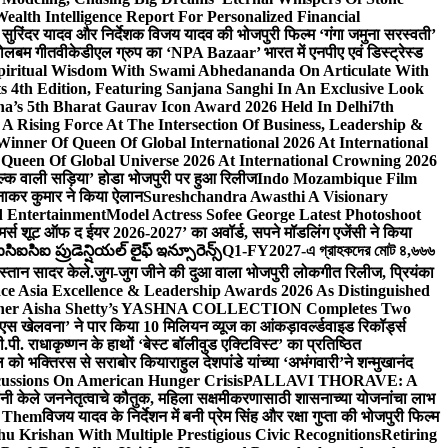
lth Intelligence Report For Personalized Financial
्माता सुरिंदर यादव और निर्देशक विजय यादव की भोजपुरी फिल्म ‘गंगा जमुना सरस्वती’
 बोलबम गीत
वीकेडीएल ग्रुप का ‘NPA Bazaar’ भारत में एनपीए एवं डिस्ट्रेस्ड
Spiritual Wisdom With Swami Abhedananda On Articulate With
s 4th Edition, Featuring Sanjana Sanghi In An Exclusive Look
na’s 5th Bharat Gaurav Icon Award 2026 Held In Delhi
7th
A Rising Force At The Intersection Of Business, Leadership &
inner Of Queen Of Global International 2026 At International
Queen Of Global Universe 2026 At International Crowning 2026
‘सिल्क वाली सड़िया’ होडा भोजपुरी पर हुआ रिलीज
Indo Mozambique Film
रत्नाकर कुमार ने किया ऐलान
Sureshchandra Awasthi A Visionary
d Entertainment
Model Actress Sofee George Latest Photoshoot
ॉमर्स शूट ऑफ द ईयर 2026-2027’ का अवॉर्ड, सपने मॉडलिंग एजेंसी ने किया
ఐసిఐ ప్రుడెన్షియల్ లైఫ్ ఇన్సూరెన్స్
Q1-FY2027-এ গ্রাহকদের মোট ৪,৬৬৬
कस्तान सादर केले.
जुग-जुग जीने की दुआ वाला भोजपुरी लोकगीत रिलीज, प्रियंका
ce Asia Excellence & Leadership Awards 2026 As Distinguished
gner Aisha Shetty’s YASHNA COLLECTION Completes Two
 वीएस खेलवना’ ने पार किया 10 मिलियन व्यूज का आंकड़ा
वर्ल्डवाइड रिकॉर्ड्स
. राधाकृष्णन के हाथों ‘बेस्ट बॉलीवुड एक्टिविस्ट’ का प्रतिष्ठित
हॉल को भक्तिरस से सराबोर किया
राहुल देशपांडे यांच्या ‘अभंगवारी’ने शन्मुखानंद
ussions On American Hunger Crisis
PALLAVI THORAVE: A
ांनी केले जननेतृत्वाचे कौतुक, महिला सक्षमीकरणासाठी शासनाच्या योजनांचा लाभ
e Them
विजय यादव के निर्देशन में बनी प्रेम सिंह और रक्षा गुप्ता की भोजपुरी फिल्म
u Krishan With Multiple Prestigious Civic Recognitions
Retiring