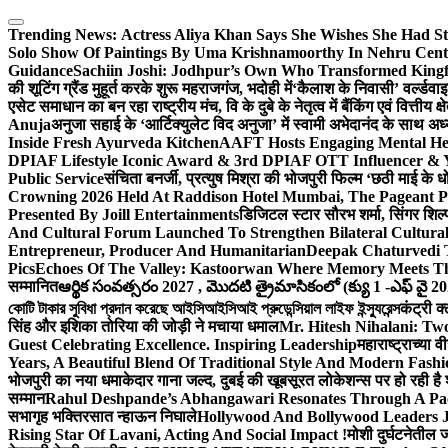
Skip
to
Trending News:
Actress Aliya Khan Says She Wishes She Had St
content
Solo Show Of Paintings By Uma Krishnamoorthy In Nehru Centr
Guidance
Sachiin Joshi: Jodhpur’s Own Who Transformed Kingfi
की शूटिंग ग्रैंड मुहूर्त करके शुरू महराजगंज, भदोही में
‘कैलाश के निवासी’ वर्ल्डवा
एसेट समाधान का बन रहा राष्ट्रीय मंच, वि के दुबे के नेतृत्व में बैंकिंग एवं वित्त
Anuja
अनुजा सहाई के ‘आर्टिक्युलेट विद अनुजा’ में स्वामी अभेदानंद के साथ 
Inside Fresh Ayurveda Kitchen
AAFT Hosts Engaging Mental He
DPIAF Lifestyle Iconic Award & 3rd DPIAF OTT Influencer & Y
Public Service
संचिता बनर्जी, प्रत्युष मिश्रा की भोजपुरी फिल्म ‘छठी माई के 
Crowning 2026 Held At Raddison Hotel Mumbai, The Pageant Pr
Presented By Joill Entertainments
डिजिटल स्टार सौरभ शर्मा, सिंगर शिल्
And Cultural Forum Launched To Strengthen Bilateral Cultural
Entrepreneur, Producer And Humanitarian
Deepak Chaturvedi 
Pics
Echoes Of The Valley: Kastoorwan Where Memory Meets Th
सम्मानित
ఆర్థిక సంవత్సరం 2027 , మొదటి త్రైమాసికంలో (క్యు 1 -ఎఫ్ వై 2
কোটি টাকার সুবিধা প্রদান করেছে আইসিআইসিআই প্রুডেন্সিয়াল লাইফ ইন্স্যুরেন্স
कंट्री क
सिंह और इशिका तोरिया की जोड़ी ने मचाया धमाल
Mr. Hitesh Nihalani: Two
Guest Celebrating Excellence. Inspiring Leadership
महाराष्ट्राच्या
Years, A Beautiful Blend Of Traditional Style And Modern Fashi
भोजपुरी का नया धमाकेदार गाना जल्द, दुबई की खूबसूरत लोकेशन्स पर हो रही है श
सम्मान
Rahul Deshpande’s Abhangawari Resonates Through A P
सभागृह भक्तिरसात न्हाऊन निघाले
Hollywood And Bollywood Leaders J
Rising Star Of Lavani, Acting And Social Impact !
मोशी दुर्घटनेतील