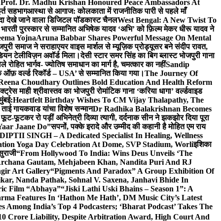
 Prof. Dr. Madhu Krishan Honoured Peace Ambassadors At
ूर्त सहभाग
आस्था से आगाज: कोलकाता में राजनीतिक पारी से पहले माँ
यादा देखे जाने वाला डिजिटल पॉडकास्ट चैनल
West Bengal: A New Twist To
भारती पुरस्कार से सम्मानित अभिषेक यादव ‘अभि’ को फ़िल्म मेकर धीरू यादव ने
eema Yojna
Aruna Babbar Shares Powerful Message On Mental
ोजपुरी समाज ने सराहा
एयर वाइस मार्शल से म्यूज़िक प्रोड्यूसर बने संदीप रावत,
इंडियन टेलीविज़न अवॉर्ड मिला।
देसी स्टार समर सिंह का बिग ब्लास्ट भोजपुरी गाना
 रोहित भार्गव- ज्योतिष समाधान का मार्ग है, चमत्कार का नहीं
Sandip
ुक ऑफ़ वर्ल्ड रिकॉर्ड – USA’ से सम्मानित किया गया।
The Journey Of
 Reena Choudhary Outlines Bold Education And Health Reform
्ट्रेस माही श्रीवास्तव का भोजपुरी रोमांटिक गाना ‘करिया धागा’ वर्ल्डवाइड
ुंबई:
Heartfelt Birthday Wishes To CM Vijay Thalapathy, The
्रा ताई गायकवाड यांचा विशेष सन्मान
Dr Radhika Balakrishnan Becomes
 फूट-फूटकर रो पड़ीं अभिनेत्री दिव्या त्यागी, दर्दनाक सीन ने झकझोर दिया पूरा
Yaar Jaane Do”
सपनों, पक्के इरादे और उम्मीद की कहानी है मोहित एम राय
 DIPTII SINGH – A Dedicated Specialist In Healing, Wellness
ation Yoga Day Celebration At Dome, SVP Stadium, Worli
इशिका
सुराजी
“From Hollywood To India: Wins Deus Unveils ‘The
 Archana Gautam, Mehjabeen Khan, Nandita Puri And RJ
gir Art Gallery
“Pigments And Paradox” A Group Exhibition Of
kar, Nanda Pathak, Sohnal V. Saxena, Janhavi Bhide In
ric Film “Abhaya”
“Jiski Lathi Uski Bhains – Season 1”: A
rma Features In ‘Hathon Me Hath’, DM Music City’s Latest
 Among India’s Top 4 Podcasters; ‘Bharat Podcast’ Takes The
0 Crore Liability, Despite Arbitration Award, High Court And