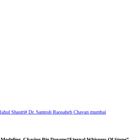
Rahul Shastri
# Dr. Santosh Raosaheb Chavan mumbai
d Modeling, Chasing Big Dreams
“Eternal Whispers Of Stone”