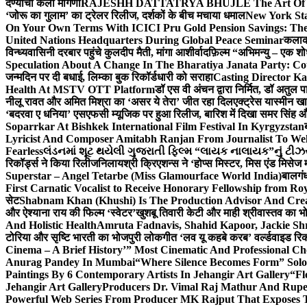
देण्याची केली मागणी
RAJESHH DATTATRYA BHUJLE The Art Of Bein
‘जोरू का गुलाम’ का ट्रेलर रिलीज, दर्शकों के बीच मचाया धमाल
New York Sta
On Your Own Terms With ICICI Pru Gold Pension Savings: The
United Nations Headquarters During Global Peace Seminar
कलाका
विन्ध्यवासिनी दरबार पहुंचे कुलदीप मैती, मांगा आशीर्वाद
फ़िल्म “अभिमन्यु – एक शो
Speculation About A Change In The Bharatiya Janata Party: C
जन्मदिन पर दी बधाई, लिम्का बुक रिकॉर्डधारी को सराहा
Casting Director K
Health At MSTV OTT Platform
डॉ एस वी अंचन द्वारा निर्मित, डॉ अतुल
नीलू रावत और अमित मिश्रा का ‘असर ये तेरा’ जीत रहा दिल
एक्ट्रेस यास्मीन ख
‘बदरवा ए धनिया’ एसएफसी म्यूजिक पर हुआ रिलीज, बारिश में दिखा समर सिंह
Soparrkar At Bishkek International Film Festival In Kyrgyzstan
Lyricist And Composer Amitabh Ranjan From Journalist To Wel
Fearless
લંડનમાં શૂટ થયેલી ગુજરાતી ફિલ્મ “લાયક નાલાયક”નું ટીઝર,
रिकॉर्ड्स ने किया रिलीज
निलायश्री क्रिएशन्स ने ‘होप्स मिस्टर, मिस एंड मिसेज 
Superstar – Angel Tetarbe (Miss Glamourface World India)
बालगंध
First Carnatic Vocalist to Receive Honorary Fellowship from R
सेट
Shabnam Khan (Khushi) Is The Production Advisor And Crea
और ऐश्याना राय की फिल्म ‘स्वेटर’
खुशबू तिवारी केटी और माही श्रीवास्तव का भो
And Holistic Health
Amruta Fadnavis, Shahid Kapoor, Jackie Shr
टोरिया और सृष्टि भारती का भोजपुरी लोकगीत ‘लव यू कहबे करब’ वर्ल्डवाइड रिक
Cinema – A Brief History’” Most Cinematic And Professional C
Anurag Pandey In Mumbai
“Where Silence Becomes Form” Solo 
Paintings By 6 Contemporary Artists In Jehangir Art Gallery
“Fl
Jehangir Art Gallery
Producers Dr. Vimal Raj Mathur And Rupe
Powerful Web Series From Producer MK Rajput That Exposes 