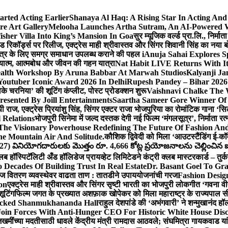
arted Acting Earlier
Shanaya Al Haq: A Rising Star In Acting An
e Art Gallery
Melooha Launches Artha Sutram, An AI-Powered Wea
sher Villa Into King’s Mansion In Goa
सुर म्यूजिक वर्ल्ड प्रा.लि., निर
इड रिकॉर्ड्स पर रिलीज, एक्ट्रेस माही श्रीवास्तव और सिंगर शिवानी सिंह का नया
ीय क्षेत्र के लिए समग्र समाधान उपलब्ध कराने की पहल i
Anuja Sahai Explores 
अध्यात्म, आत्मबोध और जीवन की गहन यात्रा
Nat Habit LIVE Returns With It
alth Workshop By Aruna Babbar At Marwah Studios
Kalyanji Ja
outuber Iconic Award 2026 In Delhi
Rupesh Pandey – Bihar 2026 
धोके चरनिया’ की शूटिंग कंप्लीट, पोस्ट प्रोडक्शन शुरू
Vaishnavi Chalke The W
esented By Joill Entertainments
Saartha Sameer Gore Winner Of 
पी राज, एक्ट्रेस प्रियांशु सिंह, सिंगर एक्टर राजा भोजपुरिया का रोमांटिक गाना 
 Relations
भोजपुरी सिनेमा में जल्द दस्तक देगी नई फिल्म ‘मंगलसूत्र’, निर्माता 
The Visionary Powerhouse Redefining The Future Of Fashion An
e Mountain Air And Solitude.
कौशिक द्विवेदी को मिला ‘आउटस्टैंडिंग ई-क
027) వినియోగదారులకు మొత్తం రూ. 4,666 కోట్ల ప్రయోజనాలను చెల్లించిన ఐసి
्लब हॉस्पिटॅलिटी अँड हॉलिडेज प्रायव्हेट लिमिटेडने कंट्री क्लब मास्टरकार्ड – तुर्
 Decades Of Building Trust In Real Estate
Dr. Basant Goel To Gra
 वीज वितरण व्यवस्थेवर वाढता ताण : तातडीने उपाययोजनांची गरज
Fashion Desi
on
एक्ट्रेस माही श्रीवास्तव और सिंगर सृष्टी भारती का भोजपुरी लोकगीत ‘गवना
ूटिंग
फिल्म जगत के प्रख्यात अशफ़ाक खोपेकर को मिला महाराष्ट्र के राज्यपाल सी.पी
acked Shanmukhananda Hall
राहुल देशपांडे की ‘अभंगवारी’ ने शन्मुखानंद 
oin Forces With Anti-Hunger CEO For Historic White House Disc
 जखमींच्या मदतीसाठी धावले केंद्रीय मंत्री रामदास आठवले; संघमित्रा गायकवाड य