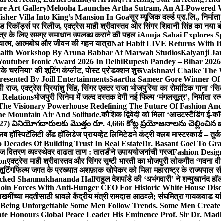
e Art Gallery
Melooha Launches Artha Sutram, An AI-Powered Wea
sher Villa Into King’s Mansion In Goa
सुर म्यूजिक वर्ल्ड प्रा.लि., निर
इड रिकॉर्ड्स पर रिलीज, एक्ट्रेस माही श्रीवास्तव और सिंगर शिवानी सिंह का नया
ीय क्षेत्र के लिए समग्र समाधान उपलब्ध कराने की पहल i
Anuja Sahai Explores 
अध्यात्म, आत्मबोध और जीवन की गहन यात्रा
Nat Habit LIVE Returns With It
alth Workshop By Aruna Babbar At Marwah Studios
Kalyanji Ja
outuber Iconic Award 2026 In Delhi
Rupesh Pandey – Bihar 2026 
धोके चरनिया’ की शूटिंग कंप्लीट, पोस्ट प्रोडक्शन शुरू
Vaishnavi Chalke The W
esented By Joill Entertainments
Saartha Sameer Gore Winner Of 
पी राज, एक्ट्रेस प्रियांशु सिंह, सिंगर एक्टर राजा भोजपुरिया का रोमांटिक गाना 
 Relations
भोजपुरी सिनेमा में जल्द दस्तक देगी नई फिल्म ‘मंगलसूत्र’, निर्माता 
The Visionary Powerhouse Redefining The Future Of Fashion An
e Mountain Air And Solitude.
कौशिक द्विवेदी को मिला ‘आउटस्टैंडिंग ई-क
027) వినియోగదారులకు మొత్తం రూ. 4,666 కోట్ల ప్రయోజనాలను చెల్లించిన ఐసి
्लब हॉस्पिटॅलिटी अँड हॉलिडेज प्रायव्हेट लिमिटेडने कंट्री क्लब मास्टरकार्ड – तुर्
 Decades Of Building Trust In Real Estate
Dr. Basant Goel To Gra
 वीज वितरण व्यवस्थेवर वाढता ताण : तातडीने उपाययोजनांची गरज
Fashion Desi
on
एक्ट्रेस माही श्रीवास्तव और सिंगर सृष्टी भारती का भोजपुरी लोकगीत ‘गवना
ूटिंग
फिल्म जगत के प्रख्यात अशफ़ाक खोपेकर को मिला महाराष्ट्र के राज्यपाल सी.पी
acked Shanmukhananda Hall
राहुल देशपांडे की ‘अभंगवारी’ ने शन्मुखानंद 
oin Forces With Anti-Hunger CEO For Historic White House Disc
 जखमींच्या मदतीसाठी धावले केंद्रीय मंत्री रामदास आठवले; संघमित्रा गायकवाड य
g Unforgettable Some Men Follow Trends. Some Men Creat
te Honours Global Peace Leader His Eminence Prof. Sir Dr. Madh