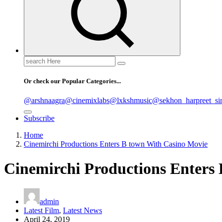
Search
for:
Or check our Popular Categories...
@arshnaagra
@cinemixlabs
@lxkshmusic
@sekhon_harpreet_si
Subscribe
Home
Cinemirchi Productions Enters B town With Casino Movie
Cinemirchi Productions Enters
admin
Latest Film
,
Latest News
April 24, 2019