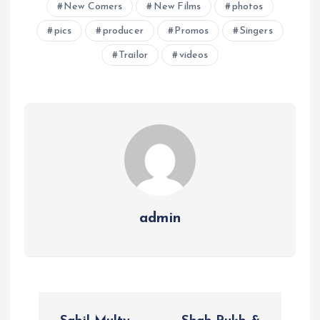
New Comers
New Films
photos
pics
producer
Promos
Singers
Trailor
videos
admin
P