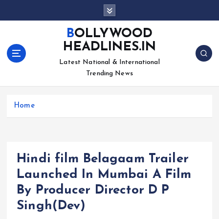
S
k
i
BOLLYWOOD
p
HEADLINES.IN
t
o
Latest National & International
c
Trending News
o
n
Home
t
e
n
t
Hindi film Belagaam Trailer
Launched In Mumbai A Film
By Producer Director D P
Singh(Dev)