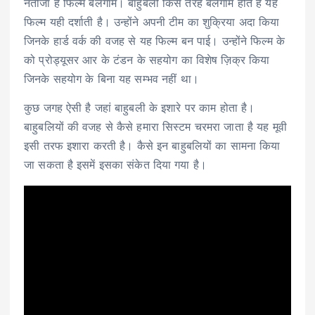
नतीजा है फिल्म बेलगाम। बाहुबली किस तरह बेलगाम होते हैं यह
फिल्म यही दर्शाती है। उन्होंने अपनी टीम का शुक्रिया अदा किया
जिनके हार्ड वर्क की वजह से यह फिल्म बन पाई। उन्होंने फिल्म के
को प्रोड्यूसर आर के टंडन के सहयोग का विशेष ज़िक्र किया
जिनके सहयोग के बिना यह सम्भव नहीं था।
कुछ जगह ऐसी है जहां बाहुबली के इशारे पर काम होता है।
बाहुबलियों की वजह से कैसे हमारा सिस्टम चरमरा जाता है यह मूवी
इसी तरफ इशारा करती है। कैसे इन बाहुबलियों का सामना किया
जा सकता है इसमें इसका संकेत दिया गया है।