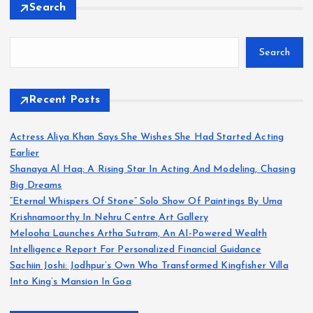
Search
Search
Recent Posts
Actress Aliya Khan Says She Wishes She Had Started Acting
Earlier
Shanaya Al Haq: A Rising Star In Acting And Modeling, Chasing
Big Dreams
“Eternal Whispers Of Stone” Solo Show Of Paintings By Uma
Krishnamoorthy In Nehru Centre Art Gallery
Melooha Launches Artha Sutram, An AI-Powered Wealth
Intelligence Report For Personalized Financial Guidance
Sachiin Joshi: Jodhpur’s Own Who Transformed Kingfisher Villa
Into King’s Mansion In Goa