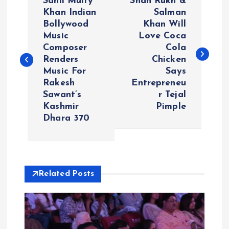
Sahil Multy
Shah Rukh &
o
Khan Indian
Salman
Bollywood
Khan Will
Music
Love Coca
s
Composer
Cola
Renders
Chicken
t
Music For
Says
Rakesh
Entrepreneu
n
Sawant’s
r Tejal
Kashmir
Pimple
a
Dhara 370
v
i
Related Posts
g
a