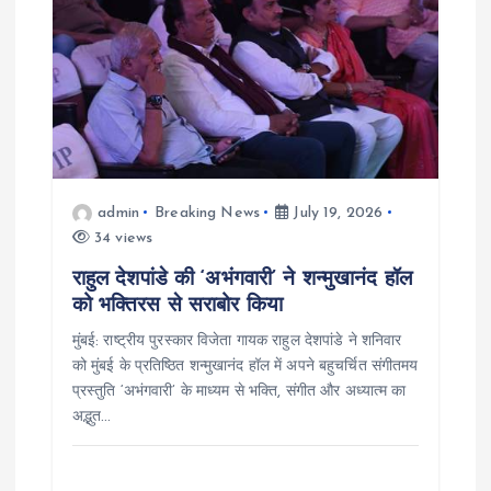
t
i
o
n
admin
Breaking News
July 19, 2026
34 views
राहुल देशपांडे की ‘अभंगवारी’ ने शन्मुखानंद हॉल
को भक्तिरस से सराबोर किया
मुंबई: राष्ट्रीय पुरस्कार विजेता गायक राहुल देशपांडे ने शनिवार
को मुंबई के प्रतिष्ठित शन्मुखानंद हॉल में अपने बहुचर्चित संगीतमय
प्रस्तुति ‘अभंगवारी’ के माध्यम से भक्ति, संगीत और अध्यात्म का
अद्भुत…