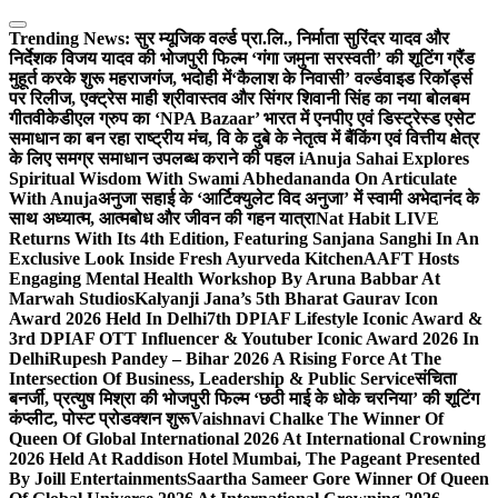
Skip
to
Trending News:
सुर म्यूजिक वर्ल्ड प्रा.लि., निर्माता सुरिंदर यादव और
content
निर्देशक विजय यादव की भोजपुरी फिल्म ‘गंगा जमुना सरस्वती’ की शूटिंग ग्रैंड
मुहूर्त करके शुरू महराजगंज, भदोही में
‘कैलाश के निवासी’ वर्ल्डवाइड रिकॉर्ड्स
पर रिलीज, एक्ट्रेस माही श्रीवास्तव और सिंगर शिवानी सिंह का नया बोलबम
गीत
वीकेडीएल ग्रुप का ‘NPA Bazaar’ भारत में एनपीए एवं डिस्ट्रेस्ड एसेट
समाधान का बन रहा राष्ट्रीय मंच, वि के दुबे के नेतृत्व में बैंकिंग एवं वित्तीय क्षेत्र
के लिए समग्र समाधान उपलब्ध कराने की पहल i
Anuja Sahai Explores
Spiritual Wisdom With Swami Abhedananda On Articulate
With Anuja
अनुजा सहाई के ‘आर्टिक्युलेट विद अनुजा’ में स्वामी अभेदानंद के
साथ अध्यात्म, आत्मबोध और जीवन की गहन यात्रा
Nat Habit LIVE
Returns With Its 4th Edition, Featuring Sanjana Sanghi In An
Exclusive Look Inside Fresh Ayurveda Kitchen
AAFT Hosts
Engaging Mental Health Workshop By Aruna Babbar At
Marwah Studios
Kalyanji Jana’s 5th Bharat Gaurav Icon
Award 2026 Held In Delhi
7th DPIAF Lifestyle Iconic Award &
3rd DPIAF OTT Influencer & Youtuber Iconic Award 2026 In
Delhi
Rupesh Pandey – Bihar 2026 A Rising Force At The
Intersection Of Business, Leadership & Public Service
संचिता
बनर्जी, प्रत्युष मिश्रा की भोजपुरी फिल्म ‘छठी माई के धोके चरनिया’ की शूटिंग
कंप्लीट, पोस्ट प्रोडक्शन शुरू
Vaishnavi Chalke The Winner Of
Queen Of Global International 2026 At International Crowning
2026 Held At Raddison Hotel Mumbai, The Pageant Presented
By Joill Entertainments
Saartha Sameer Gore Winner Of Queen