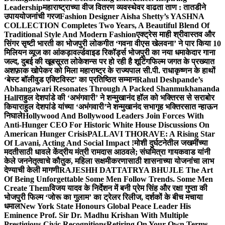
Leadership
महाराष्ट्राच्या वीज वितरण व्यवस्थेवर वाढता ताण : तातडीने
उपाययोजनांची गरज
Fashion Designer Aisha Shetty’s YASHNA
COLLECTION Completes Two Years, A Beautiful Blend Of
Traditional Style And Modern Fashion
एक्ट्रेस माही श्रीवास्तव और
सिंगर सृष्टी भारती का भोजपुरी लोकगीत ‘गवना वीएस खेलवना’ ने पार किया 10
मिलियन व्यूज का आंकड़ा
वर्ल्डवाइड रिकॉर्ड्स भोजपुरी का नया धमाकेदार गाना
जल्द, दुबई की खूबसूरत लोकेशन्स पर हो रही है शूटिंग
फिल्म जगत के प्रख्यात
अशफ़ाक खोपेकर को मिला महाराष्ट्र के राज्यपाल सी.पी. राधाकृष्णन के हाथों
‘बेस्ट बॉलीवुड एक्टिविस्ट’ का प्रतिष्ठित सम्मान
Rahul Deshpande’s
Abhangawari Resonates Through A Packed Shanmukhananda
Hall
राहुल देशपांडे की ‘अभंगवारी’ ने शन्मुखानंद हॉल को भक्तिरस से सराबोर
किया
राहुल देशपांडे यांच्या ‘अभंगवारी’ने शन्मुखानंद सभागृह भक्तिरसात न्हाऊन
निघाले
Hollywood And Bollywood Leaders Join Forces With
Anti-Hunger CEO For Historic White House Discussions On
American Hunger Crisis
PALLAVI THORAVE: A Rising Star
Of Lavani, Acting And Social Impact !
मोशी दुर्घटनेतील जखमींच्या
मदतीसाठी धावले केंद्रीय मंत्री रामदास आठवले; संघमित्रा गायकवाड यांनी
केले जननेतृत्वाचे कौतुक, महिला सक्षमीकरणासाठी शासनाच्या योजनांचा लाभ
देण्याची केली मागणी
RAJESHH DATTATRYA BHUJLE The Art
Of Being Unforgettable Some Men Follow Trends. Some Men
Create Them
विजय यादव के निर्देशन में बनी प्रेम सिंह और रक्षा गुप्ता की
भोजपुरी फिल्म ‘जोरू का गुलाम’ का ट्रेलर रिलीज, दर्शकों के बीच मचाया
धमाल
New York State Honours Global Peace Leader His
Eminence Prof. Sir Dr. Madhu Krishan With Multiple
Prestigious Civic Recognitions
Retiring On Your Own Terms