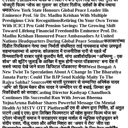
भोजपुरी फिल्म ‘जोरू का गुलाम’ का ट्रेलर रिलीज, दर्शकों के बीच मचाया
धमाल
New York State Honours Global Peace Leader His
Eminence Prof. Sir Dr. Madhu Krishan With Multiple
Prestigious Civic Recognitions
Retiring On Your Own Terms
With ICICI Pru Gold Pension Savings: The Growing Shift
Toward Lifelong Financial Freedom
His Eminence Prof. Dr.
Madhu Krishan Honoured Peace Ambassadors At United
Nations Headquarters During Global Peace Seminar
कलाकारांच्या
दिंडीत रिपब्लिकन नेत्या तथा निर्माती संघमित्रा ताई गायकवाड यांचा उत्स्फूर्त
सहभाग
आस्था से आगाज: कोलकाता में राजनीतिक पारी से पहले माँ
विन्ध्यवासिनी दरबार पहुंचे कुलदीप मैती, मांगा आशीर्वाद
फ़िल्म “अभिमन्यु – एक
शोध” की शूटिंग जुलाई के आखिर में शुरू होगी
‘भारत पॉडकास्ट’ बना देश में
सबसे ज्यादा देखे जाने वाला डिजिटल पॉडकास्ट चैनल
West Bengal: A
New Twist To Speculation About A Change In The Bharatiya
Janata Party: Could The BJP Send Kuldip Maity To The
Rajya Sabha? Sources
यश भारती पुरस्कार से सम्मानित अभिषेक यादव
‘अभि’ को फ़िल्म मेकर धीरू यादव ने जन्मदिन पर दी बधाई, लिम्का बुक
रिकॉर्डधारी को सराहा
Casting Director Kashyap Chandhock
Continues His Successful Run With Jeevan Bheema
Yojna
Aruna Babbar Shares Powerful Message On Mental
Health At MSTV OTT Platform
डॉ एस वी अंचन द्वारा निर्मित, डॉ अतुल
पाटणे (आई ए एस) द्वारा लिखित फिल्मस्टार डॉ महेश कुमार फिल्म भोज का
ट्रेलर भोजपुरी समाज ने सराहा
एयर वाइस मार्शल से म्यूज़िक प्रोड्यूसर बने
संदीप रावत, नीलू रावत और अमित मिश्रा का ‘असर ये तेरा’ जीत रहा