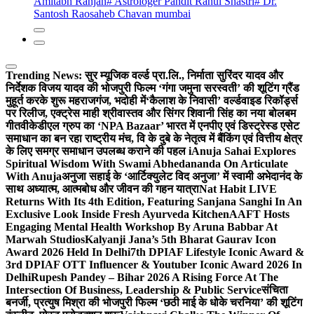
Amitabh Ranjan
# Astrologer Pandit Rahul Shastri
# Dr.
Santosh Raosaheb Chavan mumbai
Trending News:
सुर म्यूजिक वर्ल्ड प्रा.लि., निर्माता सुरिंदर यादव और
निर्देशक विजय यादव की भोजपुरी फिल्म ‘गंगा जमुना सरस्वती’ की शूटिंग ग्रैंड
मुहूर्त करके शुरू महराजगंज, भदोही में
‘कैलाश के निवासी’ वर्ल्डवाइड रिकॉर्ड्स
पर रिलीज, एक्ट्रेस माही श्रीवास्तव और सिंगर शिवानी सिंह का नया बोलबम
गीत
वीकेडीएल ग्रुप का ‘NPA Bazaar’ भारत में एनपीए एवं डिस्ट्रेस्ड एसेट
समाधान का बन रहा राष्ट्रीय मंच, वि के दुबे के नेतृत्व में बैंकिंग एवं वित्तीय क्षेत्र
के लिए समग्र समाधान उपलब्ध कराने की पहल i
Anuja Sahai Explores
Spiritual Wisdom With Swami Abhedananda On Articulate
With Anuja
अनुजा सहाई के ‘आर्टिक्युलेट विद अनुजा’ में स्वामी अभेदानंद के
साथ अध्यात्म, आत्मबोध और जीवन की गहन यात्रा
Nat Habit LIVE
Returns With Its 4th Edition, Featuring Sanjana Sanghi In An
Exclusive Look Inside Fresh Ayurveda Kitchen
AAFT Hosts
Engaging Mental Health Workshop By Aruna Babbar At
Marwah Studios
Kalyanji Jana’s 5th Bharat Gaurav Icon
Award 2026 Held In Delhi
7th DPIAF Lifestyle Iconic Award &
3rd DPIAF OTT Influencer & Youtuber Iconic Award 2026 In
Delhi
Rupesh Pandey – Bihar 2026 A Rising Force At The
Intersection Of Business, Leadership & Public Service
संचिता
बनर्जी, प्रत्युष मिश्रा की भोजपुरी फिल्म ‘छठी माई के धोके चरनिया’ की शूटिंग