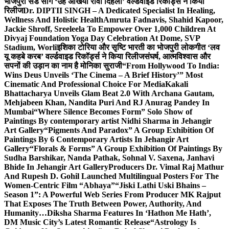
भोजपुरी सैड सांग ‘उहे अंखिया रोवा दिहला’ वर्ल्डवाइड रिकॉर्ड्स ने किया
रिलीज
Dr. DIPTII SINGH – A Dedicated Specialist In Healing,
Wellness And Holistic Health
Amruta Fadnavis, Shahid Kapoor,
Jackie Shroff, Sreeleela To Empower Over 1,000 Children At
Divyaj Foundation Yoga Day Celebration At Dome, SVP
Stadium, Worli
इशिका टोरिया और सृष्टि भारती का भोजपुरी लोकगीत ‘लव
यू कहबे करब’ वर्ल्डवाइड रिकॉर्ड्स ने किया रिलीज
संघर्ष, आत्मविश्वास और
सपनों की उड़ान का नाम है मोनिका सुराजी
“From Hollywood To India:
Wins Deus Unveils ‘The Cinema – A Brief History’” Most
Cinematic And Professional Choice For Media
Kakali
Bhattacharya Unveils Glam Beat 2.0 With Archana Gautam,
Mehjabeen Khan, Nandita Puri And RJ Anurag Pandey In
Mumbai
“Where Silence Becomes Form” Solo Show of
Paintings By contemporary artist Nidhi Sharma in Jehangir
Art Gallery
“Pigments And Paradox” A Group Exhibition Of
Paintings By 6 Contemporary Artists In Jehangir Art
Gallery
“Florals & Forms” A Group Exhibition Of Paintings By
Sudha Barshikar, Nanda Pathak, Sohnal V. Saxena, Janhavi
Bhide In Jehangir Art Gallery
Producers Dr. Vimal Raj Mathur
And Rupesh D. Gohil Launched Multilingual Posters For The
Women-Centric Film “Abhaya”
“Jiski Lathi Uski Bhains –
Season 1”: A Powerful Web Series From Producer MK Rajput
That Exposes The Truth Between Power, Authority, And
Humanity…
Diksha Sharma Features In ‘Hathon Me Hath’,
DM Music City’s Latest Romantic Release
“Astrology Is