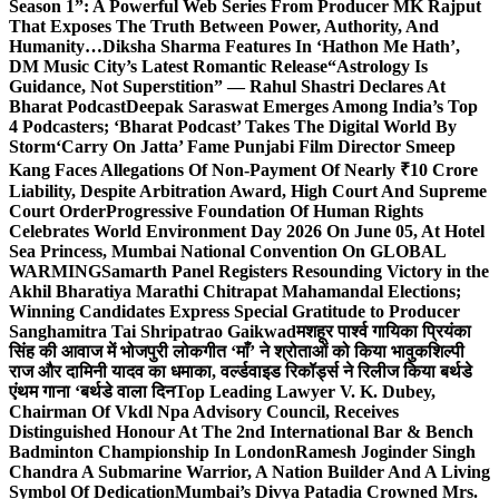
Season 1”: A Powerful Web Series From Producer MK Rajput
That Exposes The Truth Between Power, Authority, And
Humanity…
Diksha Sharma Features In ‘Hathon Me Hath’,
DM Music City’s Latest Romantic Release
“Astrology Is
Guidance, Not Superstition” — Rahul Shastri Declares At
Bharat Podcast
Deepak Saraswat Emerges Among India’s Top
4 Podcasters; ‘Bharat Podcast’ Takes The Digital World By
Storm
‘Carry On Jatta’ Fame Punjabi Film Director Smeep
Kang Faces Allegations Of Non-Payment Of Nearly ₹10 Crore
Liability, Despite Arbitration Award, High Court And Supreme
Court Order
Progressive Foundation Of Human Rights
Celebrates World Environment Day 2026 On June 05, At Hotel
Sea Princess, Mumbai National Convention On GLOBAL
WARMING
Samarth Panel Registers Resounding Victory in the
Akhil Bharatiya Marathi Chitrapat Mahamandal Elections;
Winning Candidates Express Special Gratitude to Producer
Sanghamitra Tai Shripatrao Gaikwad
मशहूर पार्श्व गायिका प्रियंका
सिंह की आवाज में भोजपुरी लोकगीत ‘माँ’ ने श्रोताओं को किया भावुक
शिल्पी
राज और दामिनी यादव का धमाका, वर्ल्डवाइड रिकॉर्ड्स ने रिलीज किया बर्थडे
एंथम गाना ‘बर्थडे वाला दिन
Top Leading Lawyer V. K. Dubey,
Chairman Of Vkdl Npa Advisory Council, Receives
Distinguished Honour At The 2nd International Bar & Bench
Badminton Championship In London
Ramesh Joginder Singh
Chandra A Submarine Warrior, A Nation Builder And A Living
Symbol Of Dedication
Mumbai’s Divya Patadia Crowned Mrs.