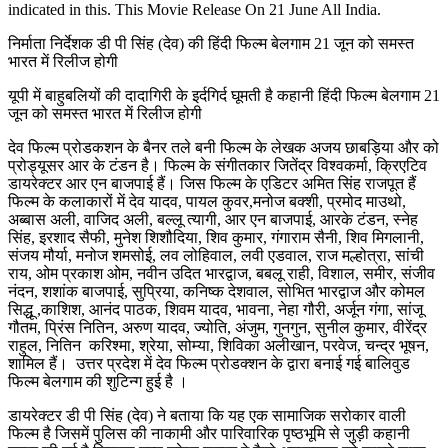
indicated in this. This Movie Release On 21 June All India.
निर्माता निर्देशक डी पी सिंह (देव) की हिंदी फिल्म बेलगाम 21 जून को समस्त
भारत में रिलीज होगी
यूपी में बाहुबलियों की दादागिरी के इर्दगिर्द घूमती है कहानी हिंदी फिल्म बेलगाम 21
जून को समस्त भारत में रिलीज होगी
देव फिल्म प्रोडकशन के बैनर तले बनी फिल्म के लेखक अजय छाबड़िया और को
प्रोड्यूसर आर के टंडन है। फिल्म के संगीतकार जितेंद्र विश्वकर्मा, क्रिएटिव
डायरेक्टर आर एन बाजपाई हैं। जिस फिल्म के एडिटर अमित सिंह राजपूत हैं
फिल्म के कलाकारों में देव यादव, पायल कुवर,मनोज बक्शी, प्रमोद माउथो,
अब्बास अली, वाजिद अली, बल्लू त्यागी, आर एन बाजपाई, आरके टंडन, स्नेह
सिंह, इरशाद सैफी, मुनेश शिशौदिया, शिव कुमार, गंगाराम सैनी, शिव मिगलानी,
संजय मौर्या, मनोज शमसोई, लव लोहिवाल, लवी एडवाल, राज मल्होत्रा, सांची
राय, ओम प्रकाश ओम, नवीन उदित भारद्वाज, बबलू राही, विशाल, समीर, संजीव
नंदन, शशांक बाजपाई, सुप्रिया, कनिष्क देशवाल, सोभित भारद्वाज और कोमल
सिद्धू ,काशिश, आनंद पाठक, शिवम यादव, भावना, नेहा गौरी, अर्जून गंगा, सांजू
गौतम, प्रिंस नितिन, अरुण यादव, ज्योति, अंजुम, गुनगुन, सुनील कुमार, वीरेंद्र
राहुल, नितिन करिश्मा, श्रेया, सोम्या, शिविका अलीखान, परवेज, चन्द्र भूषन,
शामिल हैं। उत्तर प्रदेश में देव फिल्म प्रोडक्शन के द्वारा बनाई गई बालिवुड
फिल्म बेलगाम की शुटिन्ग हुई है ।
डायरेक्टर डी पी सिंह (देव) ने बताया कि यह एक सामाजिक सरोकार वाली
फिल्म है जिसमें पुलिस की नाकामी और पारिवारिक पृष्ठभूमि से जुड़ी कहानी