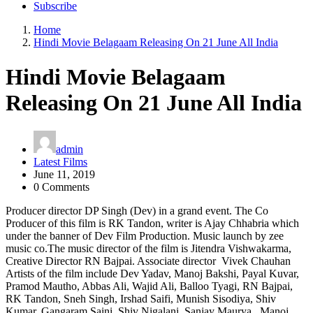
Subscribe
Home
Hindi Movie Belagaam Releasing On 21 June All India
Hindi Movie Belagaam
Releasing On 21 June All India
admin
Latest Films
June 11, 2019
0 Comments
Producer director DP Singh (Dev) in a grand event. The Co
Producer of this film is RK Tandon, writer is Ajay Chhabria which
under the banner of Dev Film Production. Music launch by zee
music co.The music director of the film is Jitendra Vishwakarma,
Creative Director RN Bajpai. Associate director Vivek Chauhan
Artists of the film include Dev Yadav, Manoj Bakshi, Payal Kuvar,
Pramod Mautho, Abbas Ali, Wajid Ali, Balloo Tyagi, RN Bajpai,
RK Tandon, Sneh Singh, Irshad Saifi, Munish Sisodiya, Shiv
Kumar, Gangaram Saini, Shiv Nigalani, Sanjay Maurya , Manoj