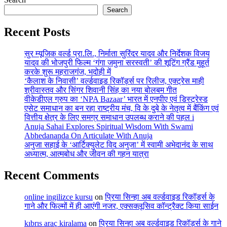
Search
Recent Posts
सुर म्यूजिक वर्ल्ड प्रा.लि., निर्माता सुरिंदर यादव और निर्देशक विजय
यादव की भोजपुरी फिल्म ‘गंगा जमुना सरस्वती’ की शूटिंग ग्रैंड मुहूर्त
करके शुरू महराजगंज, भदोही में
‘कैलाश के निवासी’ वर्ल्डवाइड रिकॉर्ड्स पर रिलीज, एक्ट्रेस माही
श्रीवास्तव और सिंगर शिवानी सिंह का नया बोलबम गीत
वीकेडीएल ग्रुप का ‘NPA Bazaar’ भारत में एनपीए एवं डिस्ट्रेस्ड
एसेट समाधान का बन रहा राष्ट्रीय मंच, वि के दुबे के नेतृत्व में बैंकिंग एवं
वित्तीय क्षेत्र के लिए समग्र समाधान उपलब्ध कराने की पहल i
Anuja Sahai Explores Spiritual Wisdom With Swami
Abhedananda On Articulate With Anuja
अनुजा सहाई के ‘आर्टिक्युलेट विद अनुजा’ में स्वामी अभेदानंद के साथ
अध्यात्म, आत्मबोध और जीवन की गहन यात्रा
Recent Comments
online ingilizce kursu
on
प्रिया सिन्हा अब वर्ल्डवाइड रिकॉर्ड्स के
गाने और फिल्मों में ही आएंगी नजर, एक्सक्लूसिव कॉन्ट्रैक्ट किया साईन
kıbrıs araç kiralama
on
प्रिया सिन्हा अब वर्ल्डवाइड रिकॉर्ड्स के गाने