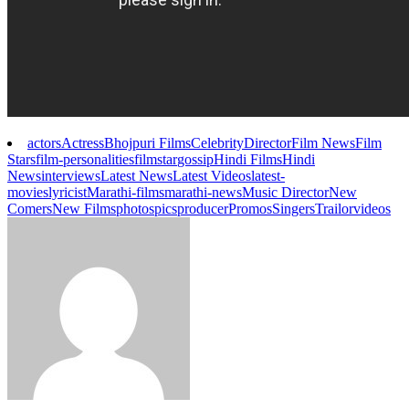
actors
Actress
Bhojpuri Films
Celebrity
Director
Film News
Film
Stars
film-personalities
filmstar
gossip
Hindi Films
Hindi
News
interviews
Latest News
Latest Videos
latest-
movies
lyricist
Marathi-films
marathi-news
Music Director
New
Comers
New Films
photos
pics
producer
Promos
Singers
Trailor
videos