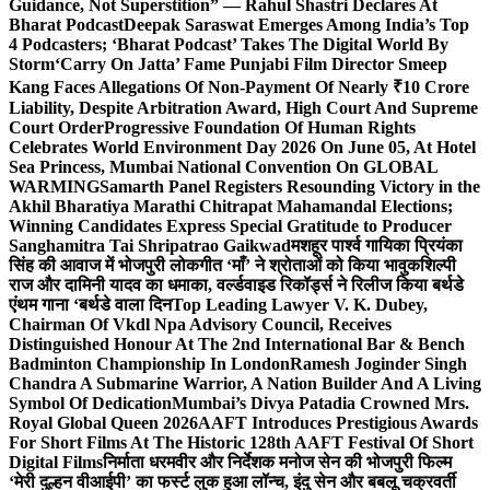
Guidance, Not Superstition” — Rahul Shastri Declares At
Bharat Podcast
Deepak Saraswat Emerges Among India’s Top
4 Podcasters; ‘Bharat Podcast’ Takes The Digital World By
Storm
‘Carry On Jatta’ Fame Punjabi Film Director Smeep
Kang Faces Allegations Of Non-Payment Of Nearly ₹10 Crore
Liability, Despite Arbitration Award, High Court And Supreme
Court Order
Progressive Foundation Of Human Rights
Celebrates World Environment Day 2026 On June 05, At Hotel
Sea Princess, Mumbai National Convention On GLOBAL
WARMING
Samarth Panel Registers Resounding Victory in the
Akhil Bharatiya Marathi Chitrapat Mahamandal Elections;
Winning Candidates Express Special Gratitude to Producer
Sanghamitra Tai Shripatrao Gaikwad
मशहूर पार्श्व गायिका प्रियंका
सिंह की आवाज में भोजपुरी लोकगीत ‘माँ’ ने श्रोताओं को किया भावुक
शिल्पी
राज और दामिनी यादव का धमाका, वर्ल्डवाइड रिकॉर्ड्स ने रिलीज किया बर्थडे
एंथम गाना ‘बर्थडे वाला दिन
Top Leading Lawyer V. K. Dubey,
Chairman Of Vkdl Npa Advisory Council, Receives
Distinguished Honour At The 2nd International Bar & Bench
Badminton Championship In London
Ramesh Joginder Singh
Chandra A Submarine Warrior, A Nation Builder And A Living
Symbol Of Dedication
Mumbai’s Divya Patadia Crowned Mrs.
Royal Global Queen 2026
AAFT Introduces Prestigious Awards
For Short Films At The Historic 128th AAFT Festival Of Short
Digital Films
निर्माता धरमवीर और निर्देशक मनोज सेन की भोजपुरी फिल्म
‘मेरी दुल्हन वीआईपी’ का फर्स्ट लुक हुआ लॉन्च, इंदु सेन और बबलू चक्रवर्ती