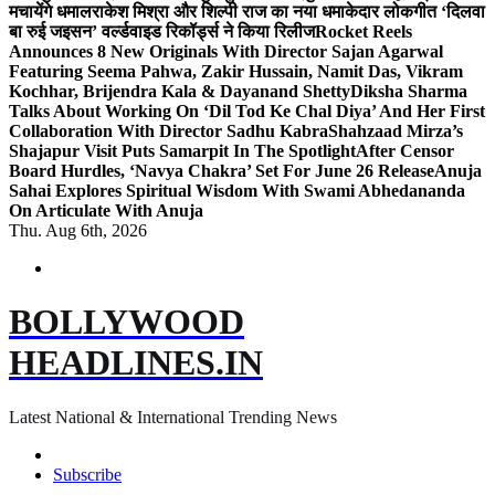
मचायेंगे धमाल
राकेश मिश्रा और शिल्पी राज का नया धमाकेदार लोकगीत ‘दिलवा
बा रुई जइसन’ वर्ल्डवाइड रिकॉर्ड्स ने किया रिलीज
Rocket Reels
Announces 8 New Originals With Director Sajan Agarwal
Featuring Seema Pahwa, Zakir Hussain, Namit Das, Vikram
Kochhar, Brijendra Kala & Dayanand Shetty
Diksha Sharma
Talks About Working On ‘Dil Tod Ke Chal Diya’ And Her First
Collaboration With Director Sadhu Kabra
Shahzaad Mirza’s
Shajapur Visit Puts Samarpit In The Spotlight
After Censor
Board Hurdles, ‘Navya Chakra’ Set For June 26 Release
Anuja
Sahai Explores Spiritual Wisdom With Swami Abhedananda
On Articulate With Anuja
Thu. Aug 6th, 2026
BOLLYWOOD
HEADLINES.IN
Latest National & International Trending News
Subscribe