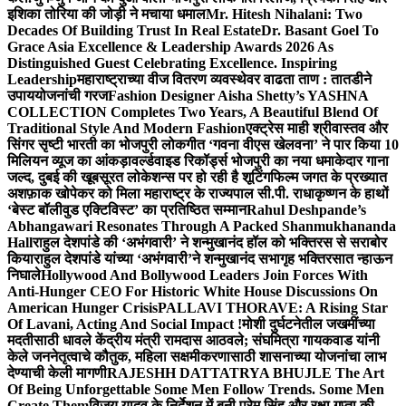
इशिका तोरिया की जोड़ी ने मचाया धमाल
Mr. Hitesh Nihalani: Two
Decades Of Building Trust In Real Estate
Dr. Basant Goel To
Grace Asia Excellence & Leadership Awards 2026 As
Distinguished Guest Celebrating Excellence. Inspiring
Leadership
महाराष्ट्राच्या वीज वितरण व्यवस्थेवर वाढता ताण : तातडीने
उपाययोजनांची गरज
Fashion Designer Aisha Shetty’s YASHNA
COLLECTION Completes Two Years, A Beautiful Blend Of
Traditional Style And Modern Fashion
एक्ट्रेस माही श्रीवास्तव और
सिंगर सृष्टी भारती का भोजपुरी लोकगीत ‘गवना वीएस खेलवना’ ने पार किया 10
मिलियन व्यूज का आंकड़ा
वर्ल्डवाइड रिकॉर्ड्स भोजपुरी का नया धमाकेदार गाना
जल्द, दुबई की खूबसूरत लोकेशन्स पर हो रही है शूटिंग
फिल्म जगत के प्रख्यात
अशफ़ाक खोपेकर को मिला महाराष्ट्र के राज्यपाल सी.पी. राधाकृष्णन के हाथों
‘बेस्ट बॉलीवुड एक्टिविस्ट’ का प्रतिष्ठित सम्मान
Rahul Deshpande’s
Abhangawari Resonates Through A Packed Shanmukhananda
Hall
राहुल देशपांडे की ‘अभंगवारी’ ने शन्मुखानंद हॉल को भक्तिरस से सराबोर
किया
राहुल देशपांडे यांच्या ‘अभंगवारी’ने शन्मुखानंद सभागृह भक्तिरसात न्हाऊन
निघाले
Hollywood And Bollywood Leaders Join Forces With
Anti-Hunger CEO For Historic White House Discussions On
American Hunger Crisis
PALLAVI THORAVE: A Rising Star
Of Lavani, Acting And Social Impact !
मोशी दुर्घटनेतील जखमींच्या
मदतीसाठी धावले केंद्रीय मंत्री रामदास आठवले; संघमित्रा गायकवाड यांनी
केले जननेतृत्वाचे कौतुक, महिला सक्षमीकरणासाठी शासनाच्या योजनांचा लाभ
देण्याची केली मागणी
RAJESHH DATTATRYA BHUJLE The Art
Of Being Unforgettable Some Men Follow Trends. Some Men
Create Them
विजय यादव के निर्देशन में बनी प्रेम सिंह और रक्षा गुप्ता की