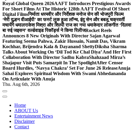
Royal Global Queen 2026
AAFT Introduces Prestigious Awards
For Short Films At The Historic 128th AAFT Festival Of Short
Digital Films
निर्माता धरमवीर और निर्देशक मनोज सेन की भोजपुरी फिल्म
‘मेरी दुल्हन वीआईपी’ का फर्स्ट लुक हुआ लॉन्च, इंदु सेन और बबलू चक्रवर्ती
मचायेंगे धमाल
राकेश मिश्रा और शिल्पी राज का नया धमाकेदार लोकगीत ‘दिलवा
बा रुई जइसन’ वर्ल्डवाइड रिकॉर्ड्स ने किया रिलीज
Rocket Reels
Announces 8 New Originals With Director Sajan Agarwal
Featuring Seema Pahwa, Zakir Hussain, Namit Das, Vikram
Kochhar, Brijendra Kala & Dayanand Shetty
Diksha Sharma
Talks About Working On ‘Dil Tod Ke Chal Diya’ And Her First
Collaboration With Director Sadhu Kabra
Shahzaad Mirza’s
Shajapur Visit Puts Samarpit In The Spotlight
After Censor
Board Hurdles, ‘Navya Chakra’ Set For June 26 Release
Anuja
Sahai Explores Spiritual Wisdom With Swami Abhedananda
On Articulate With Anuja
Thu. Aug 6th, 2026
Home
ABOUT Us
Entertainment News
Disclaimer
Contact