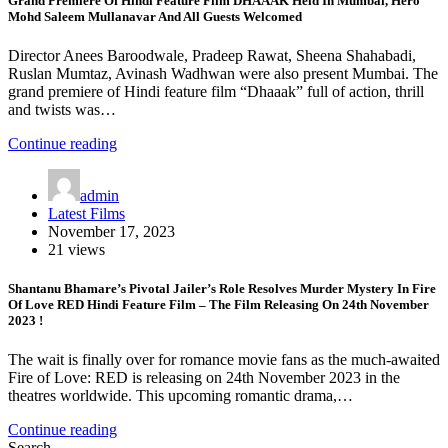
Grand Premiere Of Hindi Feature Film DHAAAK Held In Mumbai, Hero
Mohd Saleem Mullanavar And All Guests Welcomed
Director Anees Baroodwale, Pradeep Rawat, Sheena Shahabadi,
Ruslan Mumtaz, Avinash Wadhwan were also present Mumbai. The
grand premiere of Hindi feature film “Dhaaak” full of action, thrill
and twists was…
Continue reading
admin
Latest Films
November 17, 2023
21 views
Shantanu Bhamare’s Pivotal Jailer’s Role Resolves Murder Mystery In Fire
Of Love RED Hindi Feature Film – The Film Releasing On 24th November
2023 !
The wait is finally over for romance movie fans as the much-awaited
Fire of Love: RED is releasing on 24th November 2023 in the
theatres worldwide. This upcoming romantic drama,…
Continue reading
Search