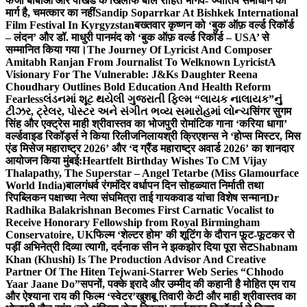
फर्जी बाबाओं और पाखंड के खिलाफ बोले रोहित भार्गव- ज्योतिष समाधान का
मार्ग है, चमत्कार का नहीं
Sandip Soparrkar At Bishkek International
Film Festival In Kyrgyzstan
बख्तवार कृष्णन को ‘बुक ऑफ़ वर्ल्ड रिकॉर्ड
– लंदन’ और डॉ. माधुरी पानमंद को ‘बुक ऑफ़ वर्ल्ड रिकॉर्ड – USA’ से
सम्मानित किया गया।
The Journey Of Lyricist And Composer
Amitabh Ranjan From Journalist To Welknown Lyricist
A
Visionary For The Vulnerable: J&Ks Daughter Reena
Choudhary Outlines Bold Education And Health Reform
Fearless
લંડનમાં શૂટ થયેલી ગુજરાતી ફિલ્મ “લાયક નાલાયક”નું
ટીઝર, ટ્રેલર, પોસ્ટર અને સંગીત ભવ્ય સમારોહમાં લોન્ચ
सिंगर सुगम
सिंह और एक्ट्रेस माही श्रीवास्तव का भोजपुरी रोमांटिक गाना ‘करिया धागा’
वर्ल्डवाइड रिकॉर्ड्स ने किया रिलीज
निलायश्री क्रिएशन्स ने ‘होप्स मिस्टर, मिस
एंड मिसेज महाराष्ट्र 2026’ और ‘द ग्रैंड महाराष्ट्र अवार्ड 2026’ का शानदार
आयोजन किया मुंबई:
Heartfelt Birthday Wishes To CM Vijay
Thalapathy, The Superstar – Angel Tetarbe (Miss Glamourface
World India)
बालगंधर्व रंगमंदिर वर्धापन दिन सोहळ्यात निर्माती तथा
रिपब्लिकन पक्षाच्या नेत्या संघमित्रा ताई गायकवाड यांचा विशेष सन्मान
Dr
Radhika Balakrishnan Becomes First Carnatic Vocalist to
Receive Honorary Fellowship from Royal Birmingham
Conservatoire, UK
फिल्म ‘शेल्टर होम’ की शूटिंग के दौरान फूट-फूटकर रो
पड़ीं अभिनेत्री दिव्या त्यागी, दर्दनाक सीन ने झकझोर दिया पूरा सेट
Shabnam
Khan (Khushi) Is The Production Advisor And Creative
Partner Of The Hiten Tejwani-Starrer Web Series “Chhodo
Yaar Jaane Do”
सपनों, पक्के इरादे और उम्मीद की कहानी है मोहित एम राय
और ऐश्याना राय की फिल्म ‘स्वेटर’
खुशबू तिवारी केटी और माही श्रीवास्तव का