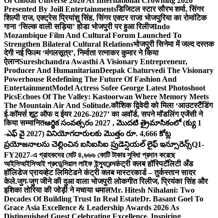
Of Global Universe 2026 At International Crowning 2026
Presented By Joill Entertainments
डिजिटल स्टार सौरभ शर्मा, सिंगर
शिल्पी राज, एक्ट्रेस प्रियांशु सिंह, सिंगर एक्टर राजा भोजपुरिया का रोमांटिक
गाना ‘सिल्क वाली सड़िया’ होडा भोजपुरी पर हुआ रिलीज
Indo
Mozambique Film And Cultural Forum Launched To
Strengthen Bilateral Cultural Relations
भोजपुरी सिनेमा में जल्द दस्तक
देगी नई फिल्म ‘मंगलसूत्र’, निर्माता रत्नाकर कुमार ने किया
ऐलान
Sureshchandra Awasthi A Visionary Entrepreneur,
Producer And Humanitarian
Deepak Chaturvedi The Visionary
Powerhouse Redefining The Future Of Fashion And
Entertainment
Model Actress Sofee George Latest Photoshoot
Pics
Echoes Of The Valley: Kastoorwan Where Memory Meets
The Mountain Air And Solitude.
कौशिक द्विवेदी को मिला ‘आउटस्टैंडिंग
ई-कॉमर्स शूट ऑफ द ईयर 2026-2027’ का अवॉर्ड, सपने मॉडलिंग एजेंसी ने
किया सम्मानित
ఆర్థిక సంవత్సరం 2027 , మొదటి త్రైమాసికంలో (క్యు 1
-ఎఫ్ వై 2027) వినియోగదారులకు మొత్తం రూ. 4,666 కోట్ల
ప్రయోజనాలను చెల్లించిన ఐసిఐసిఐ ప్రుడెన్షియల్ లైఫ్ ఇన్సూరెన్స్
Q1-
FY2027-এ গ্রাহকদের মোট ৪,৬৬৬ কোটি টাকার সুবিধা প্রদান করেছে
আইসিআইসিআই প্রুডেন্সিয়াল লাইফ ইন্স্যুরেন্স
कंट्री क्लब हॉस्पिटॅलिटी अँड
हॉलिडेज प्रायव्हेट लिमिटेडने कंट्री क्लब मास्टरकार्ड – तुर्कस्तान सादर
केले.
जुग-जुग जीने की दुआ वाला भोजपुरी लोकगीत रिलीज, प्रियंका सिंह और
इशिका तोरिया की जोड़ी ने मचाया धमाल
Mr. Hitesh Nihalani: Two
Decades Of Building Trust In Real Estate
Dr. Basant Goel To
Grace Asia Excellence & Leadership Awards 2026 As
Distinguished Guest Celebrating Excellence. Inspiring