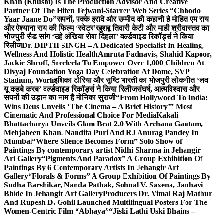
Khan (Khushi) Is The Production Advisor And Creative
Partner Of The Hiten Tejwani-Starrer Web Series “Chhodo
Yaar Jaane Do”
सपनों, पक्के इरादे और उम्मीद की कहानी है मोहित एम राय
और ऐश्याना राय की फिल्म ‘स्वेटर’
खुशबू तिवारी केटी और माही श्रीवास्तव का
भोजपुरी सैड सांग ‘उहे अंखिया रोवा दिहला’ वर्ल्डवाइड रिकॉर्ड्स ने किया
रिलीज
Dr. DIPTII SINGH – A Dedicated Specialist In Healing,
Wellness And Holistic Health
Amruta Fadnavis, Shahid Kapoor,
Jackie Shroff, Sreeleela To Empower Over 1,000 Children At
Divyaj Foundation Yoga Day Celebration At Dome, SVP
Stadium, Worli
इशिका टोरिया और सृष्टि भारती का भोजपुरी लोकगीत ‘लव
यू कहबे करब’ वर्ल्डवाइड रिकॉर्ड्स ने किया रिलीज
संघर्ष, आत्मविश्वास और
सपनों की उड़ान का नाम है मोनिका सुराजी
“From Hollywood To India:
Wins Deus Unveils ‘The Cinema – A Brief History’” Most
Cinematic And Professional Choice For Media
Kakali
Bhattacharya Unveils Glam Beat 2.0 With Archana Gautam,
Mehjabeen Khan, Nandita Puri And RJ Anurag Pandey In
Mumbai
“Where Silence Becomes Form” Solo Show of
Paintings By contemporary artist Nidhi Sharma in Jehangir
Art Gallery
“Pigments And Paradox” A Group Exhibition Of
Paintings By 6 Contemporary Artists In Jehangir Art
Gallery
“Florals & Forms” A Group Exhibition Of Paintings By
Sudha Barshikar, Nanda Pathak, Sohnal V. Saxena, Janhavi
Bhide In Jehangir Art Gallery
Producers Dr. Vimal Raj Mathur
And Rupesh D. Gohil Launched Multilingual Posters For The
Women-Centric Film “Abhaya”
“Jiski Lathi Uski Bhains –