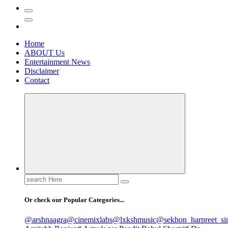
Home
ABOUT Us
Entertainment News
Disclaimer
Contact
Search
for:
Or check our Popular Categories...
@arshnaagra
@cinemixlabs
@lxkshmusic
@sekhon_harpreet_si