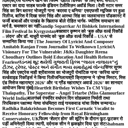
दिल
एक्ट्रेस यास्मीन खान को फिल्म ‘देहाती डिस्को’ के लिए बेस्ट सपोर्टिंग
एक्टर का दादा साहब फाल्के इंडियन टेलीविज़न अवॉर्ड मिला।
देसी स्टार समर
सिंह का बिग ब्लास्ट भोजपुरी गाना ‘बदरवा ए धनिया’ एसएफसी म्यूजिक पर हुआ
रिलीज, बारिश में दिखा समर सिंह और आस्था सिंह का जलवा
भारत पॉडकास्ट में
फर्जी बाबाओं और पाखंड के खिलाफ बोले रोहित भार्गव- ज्योतिष समाधान का
मार्ग है, चमत्कार का नहीं
Sandip Soparrkar At Bishkek International
Film Festival In Kyrgyzstan
बख्तवार कृष्णन को ‘बुक ऑफ़ वर्ल्ड रिकॉर्ड
– लंदन’ और डॉ. माधुरी पानमंद को ‘बुक ऑफ़ वर्ल्ड रिकॉर्ड – USA’ से
सम्मानित किया गया।
The Journey Of Lyricist And Composer
Amitabh Ranjan From Journalist To Welknown Lyricist
A
Visionary For The Vulnerable: J&Ks Daughter Reena
Choudhary Outlines Bold Education And Health Reform
Fearless
લંડનમાં શૂટ થયેલી ગુજરાતી ફિલ્મ “લાયક નાલાયક”નું
ટીઝર, ટ્રેલર, પોસ્ટર અને સંગીત ભવ્ય સમારોહમાં લોન્ચ
सिंगर सुगम
सिंह और एक्ट्रेस माही श्रीवास्तव का भोजपुरी रोमांटिक गाना ‘करिया धागा’
वर्ल्डवाइड रिकॉर्ड्स ने किया रिलीज
निलायश्री क्रिएशन्स ने ‘होप्स मिस्टर, मिस
एंड मिसेज महाराष्ट्र 2026’ और ‘द ग्रैंड महाराष्ट्र अवार्ड 2026’ का शानदार
आयोजन किया मुंबई:
Heartfelt Birthday Wishes To CM Vijay
Thalapathy, The Superstar – Angel Tetarbe (Miss Glamourface
World India)
बालगंधर्व रंगमंदिर वर्धापन दिन सोहळ्यात निर्माती तथा
रिपब्लिकन पक्षाच्या नेत्या संघमित्रा ताई गायकवाड यांचा विशेष सन्मान
Dr
Radhika Balakrishnan Becomes First Carnatic Vocalist to
Receive Honorary Fellowship from Royal Birmingham
Conservatoire, UK
फिल्म ‘शेल्टर होम’ की शूटिंग के दौरान फूट-फूटकर रो
पड़ीं अभिनेत्री दिव्या त्यागी, दर्दनाक सीन ने झकझोर दिया पूरा सेट
Shabnam