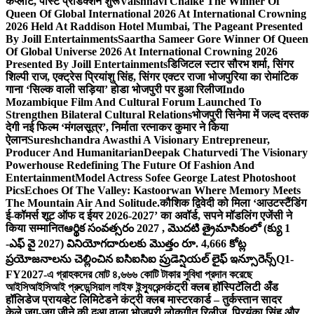
कंप्लीट, पोस्ट प्रोडक्शन शुरू
Vaishnavi Chalke The Winner Of
Queen Of Global International 2026 At International Crowning
2026 Held At Raddison Hotel Mumbai, The Pageant Presented
By Joill Entertainments
Saartha Sameer Gore Winner Of Queen
Of Global Universe 2026 At International Crowning 2026
Presented By Joill Entertainments
डिजिटल स्टार सौरभ शर्मा, सिंगर
शिल्पी राज, एक्ट्रेस प्रियांशु सिंह, सिंगर एक्टर राजा भोजपुरिया का रोमांटिक
गाना ‘सिल्क वाली सड़िया’ होडा भोजपुरी पर हुआ रिलीज
Indo
Mozambique Film And Cultural Forum Launched To
Strengthen Bilateral Cultural Relations
भोजपुरी सिनेमा में जल्द दस्तक
देगी नई फिल्म ‘मंगलसूत्र’, निर्माता रत्नाकर कुमार ने किया
ऐलान
Sureshchandra Awasthi A Visionary Entrepreneur,
Producer And Humanitarian
Deepak Chaturvedi The Visionary
Powerhouse Redefining The Future Of Fashion And
Entertainment
Model Actress Sofee George Latest Photoshoot
Pics
Echoes Of The Valley: Kastoorwan Where Memory Meets
The Mountain Air And Solitude.
कौशिक द्विवेदी को मिला ‘आउटस्टैंडिंग
ई-कॉमर्स शूट ऑफ द ईयर 2026-2027’ का अवॉर्ड, सपने मॉडलिंग एजेंसी ने
किया सम्मानित
ఆర్థిక సంవత్సరం 2027 , మొదటి త్రైమాసికంలో (క్యు 1
-ఎఫ్ వై 2027) వినియోగదారులకు మొత్తం రూ. 4,666 కోట్ల
ప్రయోజనాలను చెల్లించిన ఐసిఐసిఐ ప్రుడెన్షియల్ లైఫ్ ఇన్సూరెన్స్
Q1-
FY2027-এ গ্রাহকদের মোট ৪,৬৬৬ কোটি টাকার সুবিধা প্রদান করেছে
আইসিআইসিআই প্রুডেন্সিয়াল লাইফ ইন্স্যুরেন্স
कंट्री क्लब हॉस्पिटॅलिटी अँड
हॉलिडेज प्रायव्हेट लिमिटेडने कंट्री क्लब मास्टरकार्ड – तुर्कस्तान सादर
केले.
जुग-जुग जीने की दुआ वाला भोजपुरी लोकगीत रिलीज, प्रियंका सिंह और