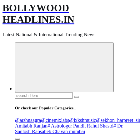
BOLLYWOOD
HEADLINES.IN
Latest National & International Trending News
Search
for:
Or check our Popular Categories...
@arshnaagra
@cinemixlabs
@lxkshmusic
@sekhon_harpreet_si
Amitabh Ranjan
# Astrologer Pandit Rahul Shastri
# Dr.
Santosh Raosaheb Chavan mumbai