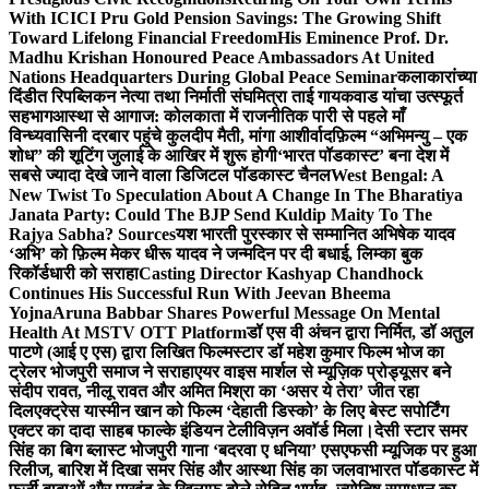
With ICICI Pru Gold Pension Savings: The Growing Shift
Toward Lifelong Financial Freedom
His Eminence Prof. Dr.
Madhu Krishan Honoured Peace Ambassadors At United
Nations Headquarters During Global Peace Seminar
कलाकारांच्या
दिंडीत रिपब्लिकन नेत्या तथा निर्माती संघमित्रा ताई गायकवाड यांचा उत्स्फूर्त
सहभाग
आस्था से आगाज: कोलकाता में राजनीतिक पारी से पहले माँ
विन्ध्यवासिनी दरबार पहुंचे कुलदीप मैती, मांगा आशीर्वाद
फ़िल्म “अभिमन्यु – एक
शोध” की शूटिंग जुलाई के आखिर में शुरू होगी
‘भारत पॉडकास्ट’ बना देश में
सबसे ज्यादा देखे जाने वाला डिजिटल पॉडकास्ट चैनल
West Bengal: A
New Twist To Speculation About A Change In The Bharatiya
Janata Party: Could The BJP Send Kuldip Maity To The
Rajya Sabha? Sources
यश भारती पुरस्कार से सम्मानित अभिषेक यादव
‘अभि’ को फ़िल्म मेकर धीरू यादव ने जन्मदिन पर दी बधाई, लिम्का बुक
रिकॉर्डधारी को सराहा
Casting Director Kashyap Chandhock
Continues His Successful Run With Jeevan Bheema
Yojna
Aruna Babbar Shares Powerful Message On Mental
Health At MSTV OTT Platform
डॉ एस वी अंचन द्वारा निर्मित, डॉ अतुल
पाटणे (आई ए एस) द्वारा लिखित फिल्मस्टार डॉ महेश कुमार फिल्म भोज का
ट्रेलर भोजपुरी समाज ने सराहा
एयर वाइस मार्शल से म्यूज़िक प्रोड्यूसर बने
संदीप रावत, नीलू रावत और अमित मिश्रा का ‘असर ये तेरा’ जीत रहा
दिल
एक्ट्रेस यास्मीन खान को फिल्म ‘देहाती डिस्को’ के लिए बेस्ट सपोर्टिंग
एक्टर का दादा साहब फाल्के इंडियन टेलीविज़न अवॉर्ड मिला।
देसी स्टार समर
सिंह का बिग ब्लास्ट भोजपुरी गाना ‘बदरवा ए धनिया’ एसएफसी म्यूजिक पर हुआ
रिलीज, बारिश में दिखा समर सिंह और आस्था सिंह का जलवा
भारत पॉडकास्ट में