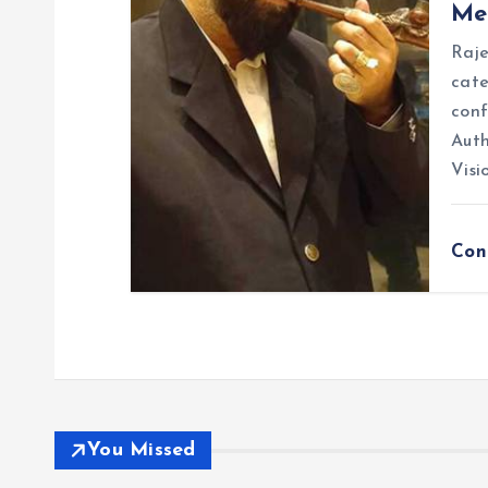
Me
Raje
cate
conf
Auth
Visi
Con
You Missed