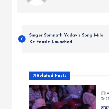
P
Singer Somnath Yadav’s Song Milo
o
Ke Faasle Launched
s
t
Related Posts
n
a
a
33
राहु