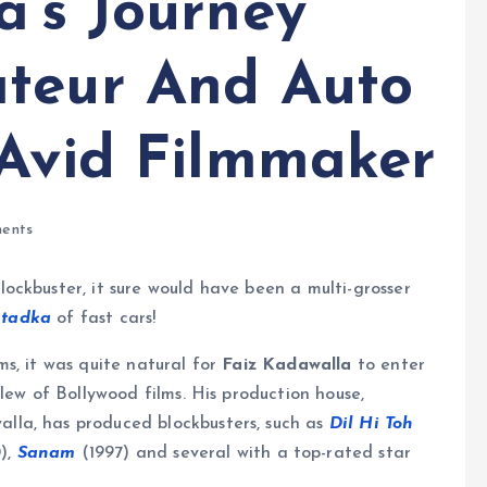
a’s Journey
ateur And Auto
 Avid Filmmaker
ents
ckbuster, it sure would have been a multi-grosser
e
tadka
of fast cars!
s, it was quite natural for
Faiz Kadawalla
to enter
lew of Bollywood films. His production house,
lla, has produced blockbusters, such as
Dil Hi Toh
),
Sanam
(1997) and several with a top-rated star