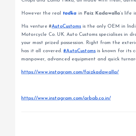
Chops and Lamb Tikka, all made with fresh, authe
However the real
tadka
in
Faiz Kadawalla
’s life
His venture #
AutoCustoms
is the only OEM in Ind
Motorcycle Co. UK. Auto Customs specialises in dr
your most prized possession. Right from the exteri
has it all covered.
#AutoCustoms
is known for its c
manpower, advanced equipment and quick turnar
https://www.instagram.com/faizkadawalla/
https://www.instagram.com/arbab.co.in/