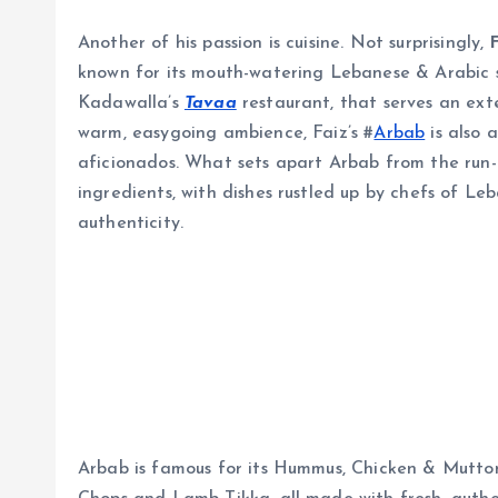
Another of his passion is cuisine. Not surprisingly,
known for its mouth-watering Lebanese & Arabic s
Kadawalla’s
Tavaa
restaurant, that serves an exte
warm, easygoing ambience, Faiz’s #
Arbab
is also 
aficionados. What sets apart Arbab from the run-o
ingredients, with dishes rustled up by chefs of Le
authenticity.
Arbab is famous for its Hummus, Chicken & Mutton