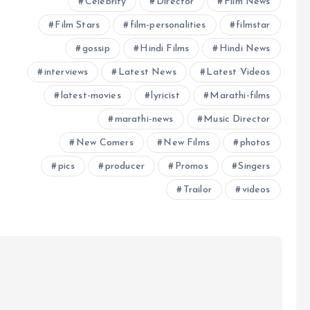
Celebrity
Director
Film News
Film Stars
film-personalities
filmstar
gossip
Hindi Films
Hindi News
interviews
Latest News
Latest Videos
latest-movies
lyricist
Marathi-films
marathi-news
Music Director
New Comers
New Films
photos
pics
producer
Promos
Singers
Trailor
videos