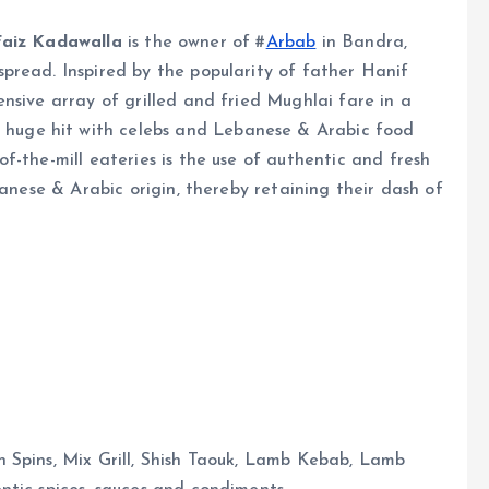
Faiz Kadawalla
is the owner of #
Arbab
in Bandra,
pread. Inspired by the popularity of father Hanif
nsive array of grilled and fried Mughlai fare in a
a huge hit with celebs and Lebanese & Arabic food
f-the-mill eateries is the use of authentic and fresh
banese & Arabic origin, thereby retaining their dash of
 Spins, Mix Grill, Shish Taouk, Lamb Kebab, Lamb