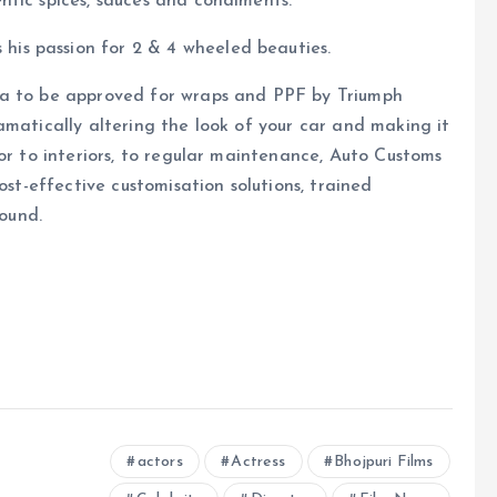
ntic spices, sauces and condiments.
 is his passion for 2 & 4 wheeled beauties.
ia to be approved for wraps and PPF by Triumph
amatically altering the look of your car and making it
or to interiors, to regular maintenance, Auto Customs
ost-effective customisation solutions, trained
ound.
actors
Actress
Bhojpuri Films