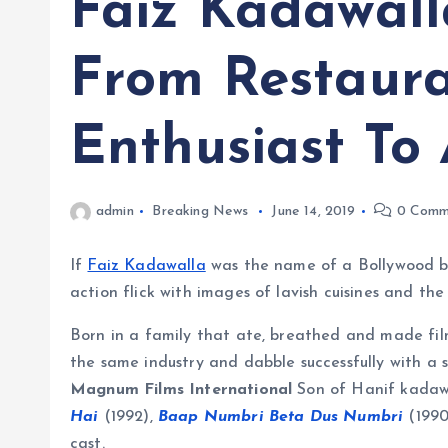
Faiz Kadawall
From Restaur
Enthusiast To
admin
Breaking News
June 14, 2019
0 Comm
If
Faiz Kadawalla
was the name of a Bollywood blo
action flick with images of lavish cuisines and th
Born in a family that ate, breathed and made film
the same industry and dabble successfully with a s
Magnum Films International
Son of Hanif kadawa
Hai
(1992),
Baap Numbri Beta Dus Numbri
(1990
cast.