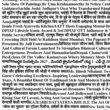
Solo Show Of Paintings By Uma Krishnamoorthy In Nehru Centr
Guidance
Sachiin Joshi: Jodhpur’s Own Who Transformed Kingfi
की शूटिंग ग्रैंड मुहूर्त करके शुरू महराजगंज, भदोही में
‘कैलाश के निवासी’ वर्ल्डवा
एसेट समाधान का बन रहा राष्ट्रीय मंच, वि के दुबे के नेतृत्व में बैंकिंग एवं वित्त
Anuja
अनुजा सहाई के ‘आर्टिक्युलेट विद अनुजा’ में स्वामी अभेदानंद के साथ 
Inside Fresh Ayurveda Kitchen
AAFT Hosts Engaging Mental He
DPIAF Lifestyle Iconic Award & 3rd DPIAF OTT Influencer & Y
Public Service
संचिता बनर्जी, प्रत्युष मिश्रा की भोजपुरी फिल्म ‘छठी माई के 
Crowning 2026 Held At Raddison Hotel Mumbai, The Pageant Pr
Presented By Joill Entertainments
डिजिटल स्टार सौरभ शर्मा, सिंगर शिल्
And Cultural Forum Launched To Strengthen Bilateral Cultural
Entrepreneur, Producer And Humanitarian
Deepak Chaturvedi 
Pics
Echoes Of The Valley: Kastoorwan Where Memory Meets Th
सम्मानित
ఆర్థిక సంవత్సరం 2027 , మొదటి త్రైమాసికంలో (క్యు 1 -ఎఫ్ వై 2
কোটি টাকার সুবিধা প্রদান করেছে আইসিআইসিআই প্রুডেন্সিয়াল লাইফ ইন্স্যুরেন্স
कंट्री क
सिंह और इशिका तोरिया की जोड़ी ने मचाया धमाल
Mr. Hitesh Nihalani: Two
Guest Celebrating Excellence. Inspiring Leadership
महाराष्ट्राच्या
Years, A Beautiful Blend Of Traditional Style And Modern Fashi
भोजपुरी का नया धमाकेदार गाना जल्द, दुबई की खूबसूरत लोकेशन्स पर हो रही है श
सम्मान
Rahul Deshpande’s Abhangawari Resonates Through A P
सभागृह भक्तिरसात न्हाऊन निघाले
Hollywood And Bollywood Leaders J
Rising Star Of Lavani, Acting And Social Impact !
मोशी दुर्घटनेतील
देण्याची केली मागणी
RAJESHH DATTATRYA BHUJLE The Art Of Bein
‘जोरू का गुलाम’ का ट्रेलर रिलीज, दर्शकों के बीच मचाया धमाल
New York Sta