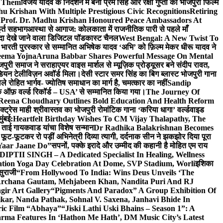
e Them
विजय यादव के निर्देशन में बनी प्रेम सिंह और रक्षा गुप्ता की भोजपुरी फिल्म
u Krishan With Multiple Prestigious Civic Recognitions
Retiring
 Prof. Dr. Madhu Krishan Honoured Peace Ambassadors At
ूर्त सहभाग
आस्था से आगाज: कोलकाता में राजनीतिक पारी से पहले माँ
यादा देखे जाने वाला डिजिटल पॉडकास्ट चैनल
West Bengal: A New Twist To
भारती पुरस्कार से सम्मानित अभिषेक यादव ‘अभि’ को फ़िल्म मेकर धीरू यादव ने
eema Yojna
Aruna Babbar Shares Powerful Message On Mental
ोजपुरी समाज ने सराहा
एयर वाइस मार्शल से म्यूज़िक प्रोड्यूसर बने संदीप रावत,
इंडियन टेलीविज़न अवॉर्ड मिला।
देसी स्टार समर सिंह का बिग ब्लास्ट भोजपुरी गाना
 रोहित भार्गव- ज्योतिष समाधान का मार्ग है, चमत्कार का नहीं
Sandip
ुक ऑफ़ वर्ल्ड रिकॉर्ड – USA’ से सम्मानित किया गया।
The Journey Of
 Reena Choudhary Outlines Bold Education And Health Reform
्ट्रेस माही श्रीवास्तव का भोजपुरी रोमांटिक गाना ‘करिया धागा’ वर्ल्डवाइड
ुंबई:
Heartfelt Birthday Wishes To CM Vijay Thalapathy, The
्रा ताई गायकवाड यांचा विशेष सन्मान
Dr Radhika Balakrishnan Becomes
 फूट-फूटकर रो पड़ीं अभिनेत्री दिव्या त्यागी, दर्दनाक सीन ने झकझोर दिया पूरा
Yaar Jaane Do”
सपनों, पक्के इरादे और उम्मीद की कहानी है मोहित एम राय
 DIPTII SINGH – A Dedicated Specialist In Healing, Wellness
ation Yoga Day Celebration At Dome, SVP Stadium, Worli
इशिका
सुराजी
“From Hollywood To India: Wins Deus Unveils ‘The
 Archana Gautam, Mehjabeen Khan, Nandita Puri And RJ
gir Art Gallery
“Pigments And Paradox” A Group Exhibition Of
kar, Nanda Pathak, Sohnal V. Saxena, Janhavi Bhide In
ric Film “Abhaya”
“Jiski Lathi Uski Bhains – Season 1”: A
rma Features In ‘Hathon Me Hath’, DM Music City’s Latest