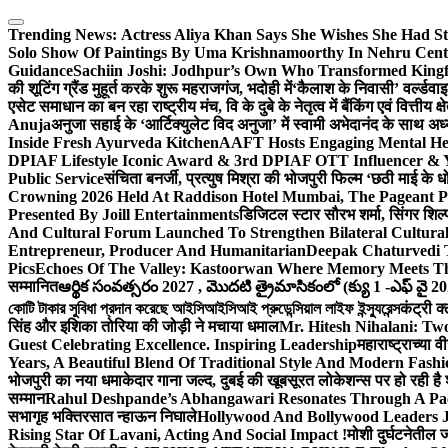
Skip
to
Trending News:
Actress Aliya Khan Says She Wishes She Had St
content
Solo Show Of Paintings By Uma Krishnamoorthy In Nehru Centr
Guidance
Sachiin Joshi: Jodhpur’s Own Who Transformed Kingfi
की शूटिंग ग्रैंड मुहूर्त करके शुरू महराजगंज, भदोही में
‘कैलाश के निवासी’ वर्ल्डवा
एसेट समाधान का बन रहा राष्ट्रीय मंच, वि के दुबे के नेतृत्व में बैंकिंग एवं वित्त
Anuja
अनुजा सहाई के ‘आर्टिक्युलेट विद अनुजा’ में स्वामी अभेदानंद के साथ 
Inside Fresh Ayurveda Kitchen
AAFT Hosts Engaging Mental He
DPIAF Lifestyle Iconic Award & 3rd DPIAF OTT Influencer & Y
Public Service
संचिता बनर्जी, प्रत्युष मिश्रा की भोजपुरी फिल्म ‘छठी माई के 
Crowning 2026 Held At Raddison Hotel Mumbai, The Pageant Pr
Presented By Joill Entertainments
डिजिटल स्टार सौरभ शर्मा, सिंगर शिल्
And Cultural Forum Launched To Strengthen Bilateral Cultural
Entrepreneur, Producer And Humanitarian
Deepak Chaturvedi 
Pics
Echoes Of The Valley: Kastoorwan Where Memory Meets Th
सम्मानित
ఆర్థిక సంవత్సరం 2027 , మొదటి త్రైమాసికంలో (క్యు 1 -ఎఫ్ వై 2
কোটি টাকার সুবিধা প্রদান করেছে আইসিআইসিআই প্রুডেন্সিয়াল লাইফ ইন্স্যুরেন্স
कंट्री क
सिंह और इशिका तोरिया की जोड़ी ने मचाया धमाल
Mr. Hitesh Nihalani: Two
Guest Celebrating Excellence. Inspiring Leadership
महाराष्ट्राच्या
Years, A Beautiful Blend Of Traditional Style And Modern Fashi
भोजपुरी का नया धमाकेदार गाना जल्द, दुबई की खूबसूरत लोकेशन्स पर हो रही है श
सम्मान
Rahul Deshpande’s Abhangawari Resonates Through A P
सभागृह भक्तिरसात न्हाऊन निघाले
Hollywood And Bollywood Leaders J
Rising Star Of Lavani, Acting And Social Impact !
मोशी दुर्घटनेतील