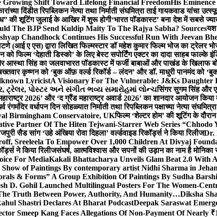
 Growing Shift Toward Lifelong Financial Freedom
His Eminence
रांच्या दिंडीत रिपब्लिकन नेत्या तथा निर्माती संघमित्रा ताई गायकवाड यांचा उत्स्फ
ध” की शूटिंग जुलाई के आखिर में शुरू होगी
‘भारत पॉडकास्ट’ बना देश में सबसे ज्
ould The BJP Send Kuldip Maity To The Rajya Sabha? Sources
यश 
ashyap Chandhock Continues His Successful Run With Jeevan Bh
 पाटणे (आई ए एस) द्वारा लिखित फिल्मस्टार डॉ महेश कुमार फिल्म भोज का ट्रेलर भ
ान को फिल्म ‘देहाती डिस्को’ के लिए बेस्ट सपोर्टिंग एक्टर का दादा साहब फाल्के 
 और आस्था सिंह का जलवा
भारत पॉडकास्ट में फर्जी बाबाओं और पाखंड के खिलाफ बोले
बख्तवार कृष्णन को ‘बुक ऑफ़ वर्ल्ड रिकॉर्ड – लंदन’ और डॉ. माधुरी पानमंद को ‘ब
known Lyricist
A Visionary For The Vulnerable: J&Ks Daughter
 ટ્રેલર, પોસ્ટર અને સંગીત ભવ્ય સમારોહમાં લોન્ચ
सिंगर सुगम सिंह और एक
महाराष्ट्र 2026’ और ‘द ग्रैंड महाराष्ट्र अवार्ड 2026’ का शानदार आयोजन किया म
र्व रंगमंदिर वर्धापन दिन सोहळ्यात निर्माती तथा रिपब्लिकन पक्षाच्या नेत्या संघमित
oyal Birmingham Conservatoire, UK
फिल्म ‘शेल्टर होम’ की शूटिंग के दौरान
tive Partner Of The Hiten Tejwani-Starrer Web Series “Chhodo 
जपुरी सैड सांग ‘उहे अंखिया रोवा दिहला’ वर्ल्डवाइड रिकॉर्ड्स ने किया रिलीज
Dr.
off, Sreeleela To Empower Over 1,000 Children At Divyaj Found
ॉर्ड्स ने किया रिलीज
संघर्ष, आत्मविश्वास और सपनों की उड़ान का नाम है मोनिका 
hoice For Media
Kakali Bhattacharya Unveils Glam Beat 2.0 With
Show of Paintings By contemporary artist Nidhi Sharma in Jehan
orals & Forms” A Group Exhibition Of Paintings By Sudha Barshi
sh D. Gohil Launched Multilingual Posters For The Women-Cent
The Truth Between Power, Authority, And Humanity…
Diksha Sha
ahul Shastri Declares At Bharat Podcast
Deepak Saraswat Emerges
ector Smeep Kang Faces Allegations Of Non-Payment Of Nearly ₹1