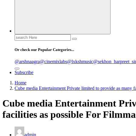
Search
for:
Or check our Popular Categories...
@arshnaagra
@cinemixlabs
@lxkshmusic
@sekhon_harpreet_si
Subscribe
Home
Cube media Entertainment Private limited to provide as many fa
Cube media Entertainment Priva
facilities as possible For Filmm
admin