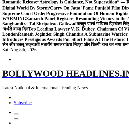
Romantic Release
“Astrology Is Guidance, Not Superstition” — R
Digital World By Storm
‘Carry On Jatta’ Fame Punjabi Film Dir
Supreme Court Order
Progressive Foundation Of Human Rights
WARMING
Samarth Panel Registers Resounding Victory in the
Sanghamitra Tai Shripatrao Gaikwad
मशहूर पार्श्व गायिका प्रियंका स
‘बर्थडे वाला दिन
Top Leading Lawyer V. K. Dubey, Chairman Of Vkd
London
Ramesh Joginder Singh Chandra A Submarine Warrior, 
Introduces Prestigious Awards For Short Films At The Historic 1
सेन और बबलू चक्रवर्ती मचायेंगे धमाल
राकेश मिश्रा और शिल्पी राज का नया धमा
Sat. Aug 8th, 2026
BOLLYWOOD HEADLINES.I
Latest National & International Trending News
Subscribe