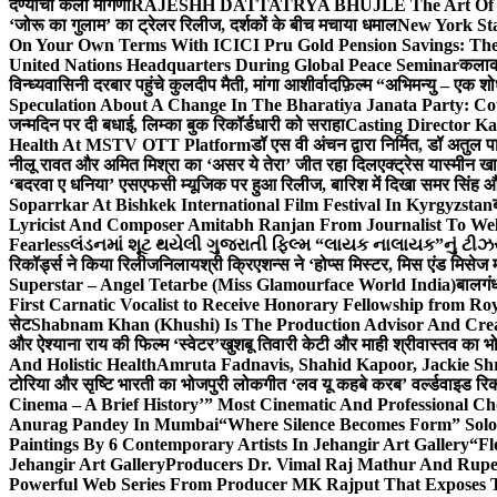
देण्याची केली मागणी
RAJESHH DATTATRYA BHUJLE The Art Of Bein
‘जोरू का गुलाम’ का ट्रेलर रिलीज, दर्शकों के बीच मचाया धमाल
New York Sta
On Your Own Terms With ICICI Pru Gold Pension Savings: The
United Nations Headquarters During Global Peace Seminar
कलाका
विन्ध्यवासिनी दरबार पहुंचे कुलदीप मैती, मांगा आशीर्वाद
फ़िल्म “अभिमन्यु – एक शो
Speculation About A Change In The Bharatiya Janata Party: C
जन्मदिन पर दी बधाई, लिम्का बुक रिकॉर्डधारी को सराहा
Casting Director K
Health At MSTV OTT Platform
डॉ एस वी अंचन द्वारा निर्मित, डॉ अतुल
नीलू रावत और अमित मिश्रा का ‘असर ये तेरा’ जीत रहा दिल
एक्ट्रेस यास्मीन ख
‘बदरवा ए धनिया’ एसएफसी म्यूजिक पर हुआ रिलीज, बारिश में दिखा समर सिंह
Soparrkar At Bishkek International Film Festival In Kyrgyzstan
Lyricist And Composer Amitabh Ranjan From Journalist To Wel
Fearless
લંડનમાં શૂટ થયેલી ગુજરાતી ફિલ્મ “લાયક નાલાયક”નું ટીઝર,
रिकॉर्ड्स ने किया रिलीज
निलायश्री क्रिएशन्स ने ‘होप्स मिस्टर, मिस एंड मिसेज 
Superstar – Angel Tetarbe (Miss Glamourface World India)
बालगंध
First Carnatic Vocalist to Receive Honorary Fellowship from R
सेट
Shabnam Khan (Khushi) Is The Production Advisor And Crea
और ऐश्याना राय की फिल्म ‘स्वेटर’
खुशबू तिवारी केटी और माही श्रीवास्तव का भो
And Holistic Health
Amruta Fadnavis, Shahid Kapoor, Jackie Shr
टोरिया और सृष्टि भारती का भोजपुरी लोकगीत ‘लव यू कहबे करब’ वर्ल्डवाइड रिक
Cinema – A Brief History’” Most Cinematic And Professional C
Anurag Pandey In Mumbai
“Where Silence Becomes Form” Solo 
Paintings By 6 Contemporary Artists In Jehangir Art Gallery
“Fl
Jehangir Art Gallery
Producers Dr. Vimal Raj Mathur And Rupe
Powerful Web Series From Producer MK Rajput That Exposes 