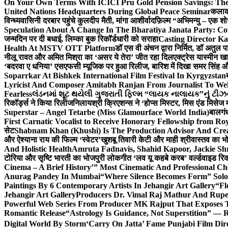
On Your Own Terms With ICICI Pru Gold Pension Savings: The
United Nations Headquarters During Global Peace Seminar
कलाका
विन्ध्यवासिनी दरबार पहुंचे कुलदीप मैती, मांगा आशीर्वाद
फ़िल्म “अभिमन्यु – एक शो
Speculation About A Change In The Bharatiya Janata Party: C
जन्मदिन पर दी बधाई, लिम्का बुक रिकॉर्डधारी को सराहा
Casting Director K
Health At MSTV OTT Platform
डॉ एस वी अंचन द्वारा निर्मित, डॉ अतुल
नीलू रावत और अमित मिश्रा का ‘असर ये तेरा’ जीत रहा दिल
एक्ट्रेस यास्मीन ख
‘बदरवा ए धनिया’ एसएफसी म्यूजिक पर हुआ रिलीज, बारिश में दिखा समर सिंह
Soparrkar At Bishkek International Film Festival In Kyrgyzstan
Lyricist And Composer Amitabh Ranjan From Journalist To Wel
Fearless
લંડનમાં શૂટ થયેલી ગુજરાતી ફિલ્મ “લાયક નાલાયક”નું ટીઝર,
रिकॉर्ड्स ने किया रिलीज
निलायश्री क्रिएशन्स ने ‘होप्स मिस्टर, मिस एंड मिसेज 
Superstar – Angel Tetarbe (Miss Glamourface World India)
बालगंध
First Carnatic Vocalist to Receive Honorary Fellowship from R
सेट
Shabnam Khan (Khushi) Is The Production Advisor And Crea
और ऐश्याना राय की फिल्म ‘स्वेटर’
खुशबू तिवारी केटी और माही श्रीवास्तव का भो
And Holistic Health
Amruta Fadnavis, Shahid Kapoor, Jackie Shr
टोरिया और सृष्टि भारती का भोजपुरी लोकगीत ‘लव यू कहबे करब’ वर्ल्डवाइड रिक
Cinema – A Brief History’” Most Cinematic And Professional C
Anurag Pandey In Mumbai
“Where Silence Becomes Form” Solo 
Paintings By 6 Contemporary Artists In Jehangir Art Gallery
“Fl
Jehangir Art Gallery
Producers Dr. Vimal Raj Mathur And Rupe
Powerful Web Series From Producer MK Rajput That Exposes 
Romantic Release
“Astrology Is Guidance, Not Superstition” — R
Digital World By Storm
‘Carry On Jatta’ Fame Punjabi Film Dir