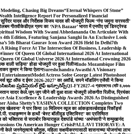
d Modeling, Chasing Big Dreams
“Eternal Whispers Of Stone”
lth Intelligence Report For Personalized Financial
्माता सुरिंदर यादव और निर्देशक विजय यादव की भोजपुरी फिल्म ‘गंगा जमुना सरस्वती’
 बोलबम गीत
वीकेडीएल ग्रुप का ‘NPA Bazaar’ भारत में एनपीए एवं डिस्ट्रेस्ड
Spiritual Wisdom With Swami Abhedananda On Articulate With
s 4th Edition, Featuring Sanjana Sanghi In An Exclusive Look
na’s 5th Bharat Gaurav Icon Award 2026 Held In Delhi
7th
A Rising Force At The Intersection Of Business, Leadership &
inner Of Queen Of Global International 2026 At International
Queen Of Global Universe 2026 At International Crowning 2026
‘सिल्क वाली सड़िया’ होडा भोजपुरी पर हुआ रिलीज
Indo Mozambique Film
रत्नाकर कुमार ने किया ऐलान
Sureshchandra Awasthi A Visionary
d Entertainment
Model Actress Sofee George Latest Photoshoot
ॉमर्स शूट ऑफ द ईयर 2026-2027’ का अवॉर्ड, सपने मॉडलिंग एजेंसी ने किया
ఐసిఐ ప్రుడెన్షియల్ లైఫ్ ఇన్సూరెన్స్
Q1-FY2027-এ গ্রাহকদের মোট ৪,৬৬৬
कस्तान सादर केले.
जुग-जुग जीने की दुआ वाला भोजपुरी लोकगीत रिलीज, प्रियंका
ce Asia Excellence & Leadership Awards 2026 As Distinguished
gner Aisha Shetty’s YASHNA COLLECTION Completes Two
 वीएस खेलवना’ ने पार किया 10 मिलियन व्यूज का आंकड़ा
वर्ल्डवाइड रिकॉर्ड्स
. राधाकृष्णन के हाथों ‘बेस्ट बॉलीवुड एक्टिविस्ट’ का प्रतिष्ठित
हॉल को भक्तिरस से सराबोर किया
राहुल देशपांडे यांच्या ‘अभंगवारी’ने शन्मुखानंद
ussions On American Hunger Crisis
PALLAVI THORAVE: A
ांनी केले जननेतृत्वाचे कौतुक, महिला सक्षमीकरणासाठी शासनाच्या योजनांचा लाभ