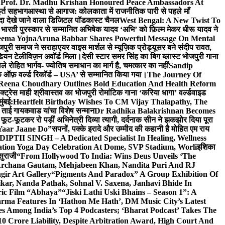
 Prof. Dr. Madhu Krishan Honoured Peace Ambassadors At
ूर्त सहभाग
आस्था से आगाज: कोलकाता में राजनीतिक पारी से पहले माँ
यादा देखे जाने वाला डिजिटल पॉडकास्ट चैनल
West Bengal: A New Twist To
भारती पुरस्कार से सम्मानित अभिषेक यादव ‘अभि’ को फ़िल्म मेकर धीरू यादव ने
eema Yojna
Aruna Babbar Shares Powerful Message On Mental
ोजपुरी समाज ने सराहा
एयर वाइस मार्शल से म्यूज़िक प्रोड्यूसर बने संदीप रावत,
इंडियन टेलीविज़न अवॉर्ड मिला।
देसी स्टार समर सिंह का बिग ब्लास्ट भोजपुरी गाना
 रोहित भार्गव- ज्योतिष समाधान का मार्ग है, चमत्कार का नहीं
Sandip
ुक ऑफ़ वर्ल्ड रिकॉर्ड – USA’ से सम्मानित किया गया।
The Journey Of
 Reena Choudhary Outlines Bold Education And Health Reform
्ट्रेस माही श्रीवास्तव का भोजपुरी रोमांटिक गाना ‘करिया धागा’ वर्ल्डवाइड
ुंबई:
Heartfelt Birthday Wishes To CM Vijay Thalapathy, The
्रा ताई गायकवाड यांचा विशेष सन्मान
Dr Radhika Balakrishnan Becomes
 फूट-फूटकर रो पड़ीं अभिनेत्री दिव्या त्यागी, दर्दनाक सीन ने झकझोर दिया पूरा
Yaar Jaane Do”
सपनों, पक्के इरादे और उम्मीद की कहानी है मोहित एम राय
 DIPTII SINGH – A Dedicated Specialist In Healing, Wellness
ation Yoga Day Celebration At Dome, SVP Stadium, Worli
इशिका
सुराजी
“From Hollywood To India: Wins Deus Unveils ‘The
 Archana Gautam, Mehjabeen Khan, Nandita Puri And RJ
gir Art Gallery
“Pigments And Paradox” A Group Exhibition Of
kar, Nanda Pathak, Sohnal V. Saxena, Janhavi Bhide In
ric Film “Abhaya”
“Jiski Lathi Uski Bhains – Season 1”: A
rma Features In ‘Hathon Me Hath’, DM Music City’s Latest
 Among India’s Top 4 Podcasters; ‘Bharat Podcast’ Takes The
0 Crore Liability, Despite Arbitration Award, High Court And