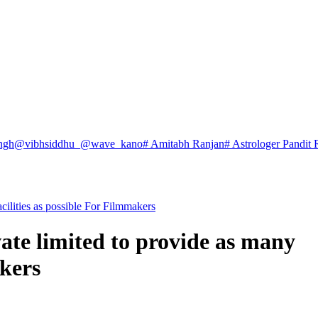
ngh
@vibhsiddhu_
@wave_kano
# Amitabh Ranjan
# Astrologer Pandit 
cilities as possible For Filmmakers
te limited to provide as many
akers