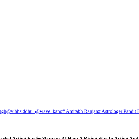
ngh
@vibhsiddhu_
@wave_kano
# Amitabh Ranjan
# Astrologer Pandit 
arted Acting Earlier
Shanaya Al Haq: A Rising Star In Acting An