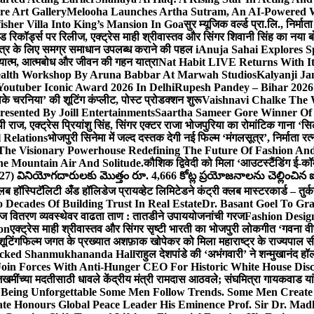
e Art Gallery
Melooha Launches Artha Sutram, An AI-Powered Wea
sher Villa Into King’s Mansion In Goa
सुर म्यूजिक वर्ल्ड प्रा.लि., निर
इड रिकॉर्ड्स पर रिलीज, एक्ट्रेस माही श्रीवास्तव और सिंगर शिवानी सिंह का नया
ीय क्षेत्र के लिए समग्र समाधान उपलब्ध कराने की पहल i
Anuja Sahai Explores 
अध्यात्म, आत्मबोध और जीवन की गहन यात्रा
Nat Habit LIVE Returns With It
alth Workshop By Aruna Babbar At Marwah Studios
Kalyanji Ja
outuber Iconic Award 2026 In Delhi
Rupesh Pandey – Bihar 2026 
धोके चरनिया’ की शूटिंग कंप्लीट, पोस्ट प्रोडक्शन शुरू
Vaishnavi Chalke The W
esented By Joill Entertainments
Saartha Sameer Gore Winner Of 
पी राज, एक्ट्रेस प्रियांशु सिंह, सिंगर एक्टर राजा भोजपुरिया का रोमांटिक गाना 
 Relations
भोजपुरी सिनेमा में जल्द दस्तक देगी नई फिल्म ‘मंगलसूत्र’, निर्माता 
The Visionary Powerhouse Redefining The Future Of Fashion An
e Mountain Air And Solitude.
कौशिक द्विवेदी को मिला ‘आउटस्टैंडिंग ई-क
027) వినియోగదారులకు మొత్తం రూ. 4,666 కోట్ల ప్రయోజనాలను చెల్లించిన ఐసి
्लब हॉस्पिटॅलिटी अँड हॉलिडेज प्रायव्हेट लिमिटेडने कंट्री क्लब मास्टरकार्ड – तुर्
 Decades Of Building Trust In Real Estate
Dr. Basant Goel To Gra
 वीज वितरण व्यवस्थेवर वाढता ताण : तातडीने उपाययोजनांची गरज
Fashion Desi
on
एक्ट्रेस माही श्रीवास्तव और सिंगर सृष्टी भारती का भोजपुरी लोकगीत ‘गवना
ूटिंग
फिल्म जगत के प्रख्यात अशफ़ाक खोपेकर को मिला महाराष्ट्र के राज्यपाल सी.पी
acked Shanmukhananda Hall
राहुल देशपांडे की ‘अभंगवारी’ ने शन्मुखानंद 
oin Forces With Anti-Hunger CEO For Historic White House Disc
 जखमींच्या मदतीसाठी धावले केंद्रीय मंत्री रामदास आठवले; संघमित्रा गायकवाड य
g Unforgettable Some Men Follow Trends. Some Men Creat
te Honours Global Peace Leader His Eminence Prof. Sir Dr. Madh