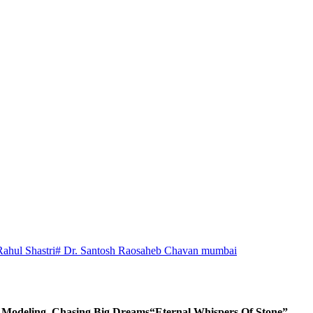
Rahul Shastri
# Dr. Santosh Raosaheb Chavan mumbai
d Modeling, Chasing Big Dreams
“Eternal Whispers Of Stone”