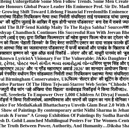
g Unforgettable Some Men Follow Trends. Some Men Creat
te Honours Global Peace Leader His Eminence Prof. Sir Dr. Madh
 Growing Shift Toward Lifelong Financial Freedom
His Eminence
रांच्या दिंडीत रिपब्लिकन नेत्या तथा निर्माती संघमित्रा ताई गायकवाड यांचा उत्स्फ
ध” की शूटिंग जुलाई के आखिर में शुरू होगी
‘भारत पॉडकास्ट’ बना देश में सबसे ज्
ould The BJP Send Kuldip Maity To The Rajya Sabha? Sources
यश 
ashyap Chandhock Continues His Successful Run With Jeevan Bh
 पाटणे (आई ए एस) द्वारा लिखित फिल्मस्टार डॉ महेश कुमार फिल्म भोज का ट्रेलर भ
ान को फिल्म ‘देहाती डिस्को’ के लिए बेस्ट सपोर्टिंग एक्टर का दादा साहब फाल्के 
 और आस्था सिंह का जलवा
भारत पॉडकास्ट में फर्जी बाबाओं और पाखंड के खिलाफ बोले
बख्तवार कृष्णन को ‘बुक ऑफ़ वर्ल्ड रिकॉर्ड – लंदन’ और डॉ. माधुरी पानमंद को ‘ब
known Lyricist
A Visionary For The Vulnerable: J&Ks Daughter
 ટ્રેલર, પોસ્ટર અને સંગીત ભવ્ય સમારોહમાં લોન્ચ
सिंगर सुगम सिंह और एक
महाराष्ट्र 2026’ और ‘द ग्रैंड महाराष्ट्र अवार्ड 2026’ का शानदार आयोजन किया म
र्व रंगमंदिर वर्धापन दिन सोहळ्यात निर्माती तथा रिपब्लिकन पक्षाच्या नेत्या संघमित
oyal Birmingham Conservatoire, UK
फिल्म ‘शेल्टर होम’ की शूटिंग के दौरान
tive Partner Of The Hiten Tejwani-Starrer Web Series “Chhodo 
जपुरी सैड सांग ‘उहे अंखिया रोवा दिहला’ वर्ल्डवाइड रिकॉर्ड्स ने किया रिलीज
Dr.
off, Sreeleela To Empower Over 1,000 Children At Divyaj Found
ॉर्ड्स ने किया रिलीज
संघर्ष, आत्मविश्वास और सपनों की उड़ान का नाम है मोनिका 
hoice For Media
Kakali Bhattacharya Unveils Glam Beat 2.0 With
Show of Paintings By contemporary artist Nidhi Sharma in Jehan
orals & Forms” A Group Exhibition Of Paintings By Sudha Barshi
sh D. Gohil Launched Multilingual Posters For The Women-Cent
The Truth Between Power, Authority, And Humanity…
Diksha Sha