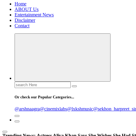
Home
ABOUT Us
Entertainment News
Disclaimer
Contact
Search
for:
Or check our Popular Categories...
@arshnaagra
@cinemixlabs
@lxkshmusic
@sekhon_harpreet_si
Trending News:
Actress Aliya Khan Says She Wishes She Had St