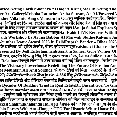
arted Acting Earlier
Shanaya Al Haq: A Rising Star In Acting An
e Art Gallery
Melooha Launches Artha Sutram, An AI-Powered Wea
sher Villa Into King’s Mansion In Goa
सुर म्यूजिक वर्ल्ड प्रा.लि., निर
इड रिकॉर्ड्स पर रिलीज, एक्ट्रेस माही श्रीवास्तव और सिंगर शिवानी सिंह का नया
ीय क्षेत्र के लिए समग्र समाधान उपलब्ध कराने की पहल i
Anuja Sahai Explores 
अध्यात्म, आत्मबोध और जीवन की गहन यात्रा
Nat Habit LIVE Returns With It
alth Workshop By Aruna Babbar At Marwah Studios
Kalyanji Ja
outuber Iconic Award 2026 In Delhi
Rupesh Pandey – Bihar 2026 
धोके चरनिया’ की शूटिंग कंप्लीट, पोस्ट प्रोडक्शन शुरू
Vaishnavi Chalke The W
esented By Joill Entertainments
Saartha Sameer Gore Winner Of 
पी राज, एक्ट्रेस प्रियांशु सिंह, सिंगर एक्टर राजा भोजपुरिया का रोमांटिक गाना 
 Relations
भोजपुरी सिनेमा में जल्द दस्तक देगी नई फिल्म ‘मंगलसूत्र’, निर्माता 
The Visionary Powerhouse Redefining The Future Of Fashion An
e Mountain Air And Solitude.
कौशिक द्विवेदी को मिला ‘आउटस्टैंडिंग ई-क
027) వినియోగదారులకు మొత్తం రూ. 4,666 కోట్ల ప్రయోజనాలను చెల్లించిన ఐసి
्लब हॉस्पिटॅलिटी अँड हॉलिडेज प्रायव्हेट लिमिटेडने कंट्री क्लब मास्टरकार्ड – तुर्
 Decades Of Building Trust In Real Estate
Dr. Basant Goel To Gra
 वीज वितरण व्यवस्थेवर वाढता ताण : तातडीने उपाययोजनांची गरज
Fashion Desi
on
एक्ट्रेस माही श्रीवास्तव और सिंगर सृष्टी भारती का भोजपुरी लोकगीत ‘गवना
ूटिंग
फिल्म जगत के प्रख्यात अशफ़ाक खोपेकर को मिला महाराष्ट्र के राज्यपाल सी.पी
acked Shanmukhananda Hall
राहुल देशपांडे की ‘अभंगवारी’ ने शन्मुखानंद 
oin Forces With Anti-Hunger CEO For Historic White House Disc
 जखमींच्या मदतीसाठी धावले केंद्रीय मंत्री रामदास आठवले; संघमित्रा गायकवाड य