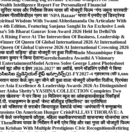
lth Intelligence Report For Personalized Financial
्माता सुरिंदर यादव और निर्देशक विजय यादव की भोजपुरी फिल्म ‘गंगा जमुना सरस्वती’
 बोलबम गीत
वीकेडीएल ग्रुप का ‘NPA Bazaar’ भारत में एनपीए एवं डिस्ट्रेस्ड
Spiritual Wisdom With Swami Abhedananda On Articulate With
s 4th Edition, Featuring Sanjana Sanghi In An Exclusive Look
na’s 5th Bharat Gaurav Icon Award 2026 Held In Delhi
7th
A Rising Force At The Intersection Of Business, Leadership &
inner Of Queen Of Global International 2026 At International
Queen Of Global Universe 2026 At International Crowning 2026
‘सिल्क वाली सड़िया’ होडा भोजपुरी पर हुआ रिलीज
Indo Mozambique Film
रत्नाकर कुमार ने किया ऐलान
Sureshchandra Awasthi A Visionary
d Entertainment
Model Actress Sofee George Latest Photoshoot
ॉमर्स शूट ऑफ द ईयर 2026-2027’ का अवॉर्ड, सपने मॉडलिंग एजेंसी ने किया
ఐసిఐ ప్రుడెన్షియల్ లైఫ్ ఇన్సూరెన్స్
Q1-FY2027-এ গ্রাহকদের মোট ৪,৬৬৬
कस्तान सादर केले.
जुग-जुग जीने की दुआ वाला भोजपुरी लोकगीत रिलीज, प्रियंका
ce Asia Excellence & Leadership Awards 2026 As Distinguished
gner Aisha Shetty’s YASHNA COLLECTION Completes Two
 वीएस खेलवना’ ने पार किया 10 मिलियन व्यूज का आंकड़ा
वर्ल्डवाइड रिकॉर्ड्स
. राधाकृष्णन के हाथों ‘बेस्ट बॉलीवुड एक्टिविस्ट’ का प्रतिष्ठित
हॉल को भक्तिरस से सराबोर किया
राहुल देशपांडे यांच्या ‘अभंगवारी’ने शन्मुखानंद
ussions On American Hunger Crisis
PALLAVI THORAVE: A
ांनी केले जननेतृत्वाचे कौतुक, महिला सक्षमीकरणासाठी शासनाच्या योजनांचा लाभ
e Them
विजय यादव के निर्देशन में बनी प्रेम सिंह और रक्षा गुप्ता की भोजपुरी फिल्म
u Krishan With Multiple Prestigious Civic Recognitions
Retiring