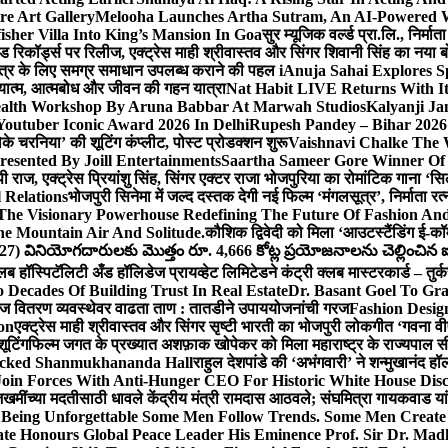
e Art Gallery
Melooha Launches Artha Sutram, An AI-Powered Wea
sher Villa Into King’s Mansion In Goa
सुर म्यूजिक वर्ल्ड प्रा.लि., निर
इड रिकॉर्ड्स पर रिलीज, एक्ट्रेस माही श्रीवास्तव और सिंगर शिवानी सिंह का नया
ीय क्षेत्र के लिए समग्र समाधान उपलब्ध कराने की पहल i
Anuja Sahai Explores 
अध्यात्म, आत्मबोध और जीवन की गहन यात्रा
Nat Habit LIVE Returns With It
alth Workshop By Aruna Babbar At Marwah Studios
Kalyanji Ja
outuber Iconic Award 2026 In Delhi
Rupesh Pandey – Bihar 2026 
धोके चरनिया’ की शूटिंग कंप्लीट, पोस्ट प्रोडक्शन शुरू
Vaishnavi Chalke The W
esented By Joill Entertainments
Saartha Sameer Gore Winner Of 
पी राज, एक्ट्रेस प्रियांशु सिंह, सिंगर एक्टर राजा भोजपुरिया का रोमांटिक गाना 
 Relations
भोजपुरी सिनेमा में जल्द दस्तक देगी नई फिल्म ‘मंगलसूत्र’, निर्माता 
The Visionary Powerhouse Redefining The Future Of Fashion An
e Mountain Air And Solitude.
कौशिक द्विवेदी को मिला ‘आउटस्टैंडिंग ई-क
027) వినియోగదారులకు మొత్తం రూ. 4,666 కోట్ల ప్రయోజనాలను చెల్లించిన ఐసి
्लब हॉस्पिटॅलिटी अँड हॉलिडेज प्रायव्हेट लिमिटेडने कंट्री क्लब मास्टरकार्ड – तुर्
 Decades Of Building Trust In Real Estate
Dr. Basant Goel To Gra
 वीज वितरण व्यवस्थेवर वाढता ताण : तातडीने उपाययोजनांची गरज
Fashion Desi
on
एक्ट्रेस माही श्रीवास्तव और सिंगर सृष्टी भारती का भोजपुरी लोकगीत ‘गवना
ूटिंग
फिल्म जगत के प्रख्यात अशफ़ाक खोपेकर को मिला महाराष्ट्र के राज्यपाल सी.पी
acked Shanmukhananda Hall
राहुल देशपांडे की ‘अभंगवारी’ ने शन्मुखानंद 
oin Forces With Anti-Hunger CEO For Historic White House Disc
 जखमींच्या मदतीसाठी धावले केंद्रीय मंत्री रामदास आठवले; संघमित्रा गायकवाड य
g Unforgettable Some Men Follow Trends. Some Men Creat
te Honours Global Peace Leader His Eminence Prof. Sir Dr. Madh