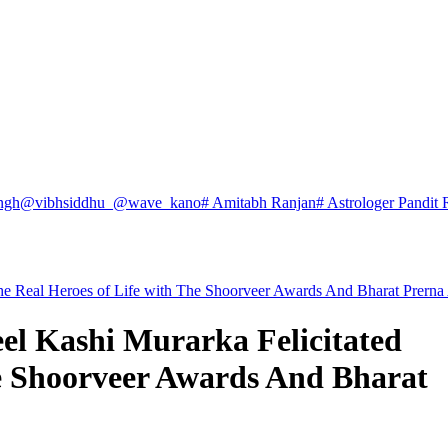
ngh
@vibhsiddhu_
@wave_kano
# Amitabh Ranjan
# Astrologer Pandit 
the Real Heroes of Life with The Shoorveer Awards And Bharat Prern
el Kashi Murarka Felicitated
he Shoorveer Awards And Bharat