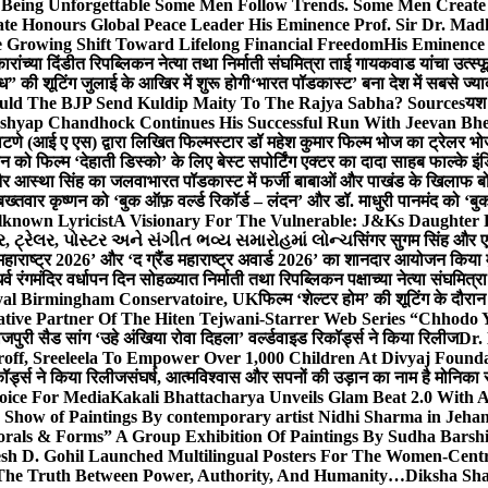
g Unforgettable Some Men Follow Trends. Some Men Creat
te Honours Global Peace Leader His Eminence Prof. Sir Dr. Madh
 Growing Shift Toward Lifelong Financial Freedom
His Eminence
रांच्या दिंडीत रिपब्लिकन नेत्या तथा निर्माती संघमित्रा ताई गायकवाड यांचा उत्स्फ
ध” की शूटिंग जुलाई के आखिर में शुरू होगी
‘भारत पॉडकास्ट’ बना देश में सबसे ज्
ould The BJP Send Kuldip Maity To The Rajya Sabha? Sources
यश 
ashyap Chandhock Continues His Successful Run With Jeevan Bh
 पाटणे (आई ए एस) द्वारा लिखित फिल्मस्टार डॉ महेश कुमार फिल्म भोज का ट्रेलर भ
ान को फिल्म ‘देहाती डिस्को’ के लिए बेस्ट सपोर्टिंग एक्टर का दादा साहब फाल्के 
 और आस्था सिंह का जलवा
भारत पॉडकास्ट में फर्जी बाबाओं और पाखंड के खिलाफ बोले
बख्तवार कृष्णन को ‘बुक ऑफ़ वर्ल्ड रिकॉर्ड – लंदन’ और डॉ. माधुरी पानमंद को ‘ब
known Lyricist
A Visionary For The Vulnerable: J&Ks Daughter
 ટ્રેલર, પોસ્ટર અને સંગીત ભવ્ય સમારોહમાં લોન્ચ
सिंगर सुगम सिंह और एक
महाराष्ट्र 2026’ और ‘द ग्रैंड महाराष्ट्र अवार्ड 2026’ का शानदार आयोजन किया म
र्व रंगमंदिर वर्धापन दिन सोहळ्यात निर्माती तथा रिपब्लिकन पक्षाच्या नेत्या संघमित
oyal Birmingham Conservatoire, UK
फिल्म ‘शेल्टर होम’ की शूटिंग के दौरान
tive Partner Of The Hiten Tejwani-Starrer Web Series “Chhodo 
जपुरी सैड सांग ‘उहे अंखिया रोवा दिहला’ वर्ल्डवाइड रिकॉर्ड्स ने किया रिलीज
Dr.
off, Sreeleela To Empower Over 1,000 Children At Divyaj Found
ॉर्ड्स ने किया रिलीज
संघर्ष, आत्मविश्वास और सपनों की उड़ान का नाम है मोनिका 
hoice For Media
Kakali Bhattacharya Unveils Glam Beat 2.0 With
Show of Paintings By contemporary artist Nidhi Sharma in Jehan
orals & Forms” A Group Exhibition Of Paintings By Sudha Barshi
sh D. Gohil Launched Multilingual Posters For The Women-Cent
The Truth Between Power, Authority, And Humanity…
Diksha Sha