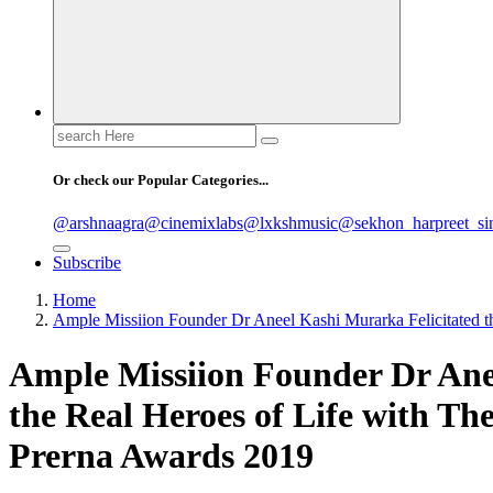
Search
for:
Or check our Popular Categories...
@arshnaagra
@cinemixlabs
@lxkshmusic
@sekhon_harpreet_si
Subscribe
Home
Ample Missiion Founder Dr Aneel Kashi Murarka Felicitated 
Ample Missiion Founder Dr Ane
the Real Heroes of Life with T
Prerna Awards 2019