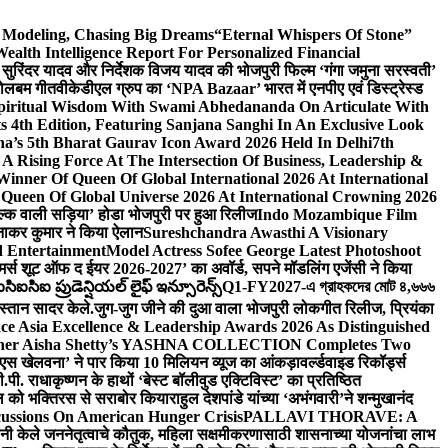
d Modeling, Chasing Big Dreams
“Eternal Whispers Of Stone”
lth Intelligence Report For Personalized Financial
्माता सुरिंदर यादव और निर्देशक विजय यादव की भोजपुरी फिल्म ‘गंगा जमुना सरस्वती’
 बोलबम गीत
वीकेडीएल ग्रुप का ‘NPA Bazaar’ भारत में एनपीए एवं डिस्ट्रेस्ड
Spiritual Wisdom With Swami Abhedananda On Articulate With
s 4th Edition, Featuring Sanjana Sanghi In An Exclusive Look
na’s 5th Bharat Gaurav Icon Award 2026 Held In Delhi
7th
A Rising Force At The Intersection Of Business, Leadership &
inner Of Queen Of Global International 2026 At International
Queen Of Global Universe 2026 At International Crowning 2026
‘सिल्क वाली सड़िया’ होडा भोजपुरी पर हुआ रिलीज
Indo Mozambique Film
रत्नाकर कुमार ने किया ऐलान
Sureshchandra Awasthi A Visionary
d Entertainment
Model Actress Sofee George Latest Photoshoot
ॉमर्स शूट ऑफ द ईयर 2026-2027’ का अवॉर्ड, सपने मॉडलिंग एजेंसी ने किया
ఐసిఐ ప్రుడెన్షియల్ లైఫ్ ఇన్సూరెన్స్
Q1-FY2027-এ গ্রাহকদের মোট ৪,৬৬৬
कस्तान सादर केले.
जुग-जुग जीने की दुआ वाला भोजपुरी लोकगीत रिलीज, प्रियंका
ce Asia Excellence & Leadership Awards 2026 As Distinguished
gner Aisha Shetty’s YASHNA COLLECTION Completes Two
 वीएस खेलवना’ ने पार किया 10 मिलियन व्यूज का आंकड़ा
वर्ल्डवाइड रिकॉर्ड्स
. राधाकृष्णन के हाथों ‘बेस्ट बॉलीवुड एक्टिविस्ट’ का प्रतिष्ठित
हॉल को भक्तिरस से सराबोर किया
राहुल देशपांडे यांच्या ‘अभंगवारी’ने शन्मुखानंद
ussions On American Hunger Crisis
PALLAVI THORAVE: A
ांनी केले जननेतृत्वाचे कौतुक, महिला सक्षमीकरणासाठी शासनाच्या योजनांचा लाभ