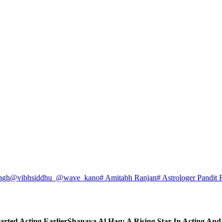
ngh
@vibhsiddhu_
@wave_kano
# Amitabh Ranjan
# Astrologer Pandit 
arted Acting Earlier
Shanaya Al Haq: A Rising Star In Acting An