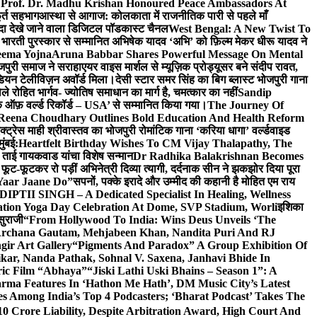
 Prof. Dr. Madhu Krishan Honoured Peace Ambassadors At
ूर्त सहभाग
आस्था से आगाज: कोलकाता में राजनीतिक पारी से पहले माँ
यादा देखे जाने वाला डिजिटल पॉडकास्ट चैनल
West Bengal: A New Twist To
भारती पुरस्कार से सम्मानित अभिषेक यादव ‘अभि’ को फ़िल्म मेकर धीरू यादव ने
eema Yojna
Aruna Babbar Shares Powerful Message On Mental
ोजपुरी समाज ने सराहा
एयर वाइस मार्शल से म्यूज़िक प्रोड्यूसर बने संदीप रावत,
इंडियन टेलीविज़न अवॉर्ड मिला।
देसी स्टार समर सिंह का बिग ब्लास्ट भोजपुरी गाना
 रोहित भार्गव- ज्योतिष समाधान का मार्ग है, चमत्कार का नहीं
Sandip
ुक ऑफ़ वर्ल्ड रिकॉर्ड – USA’ से सम्मानित किया गया।
The Journey Of
 Reena Choudhary Outlines Bold Education And Health Reform
्ट्रेस माही श्रीवास्तव का भोजपुरी रोमांटिक गाना ‘करिया धागा’ वर्ल्डवाइड
ुंबई:
Heartfelt Birthday Wishes To CM Vijay Thalapathy, The
्रा ताई गायकवाड यांचा विशेष सन्मान
Dr Radhika Balakrishnan Becomes
 फूट-फूटकर रो पड़ीं अभिनेत्री दिव्या त्यागी, दर्दनाक सीन ने झकझोर दिया पूरा
Yaar Jaane Do”
सपनों, पक्के इरादे और उम्मीद की कहानी है मोहित एम राय
 DIPTII SINGH – A Dedicated Specialist In Healing, Wellness
ation Yoga Day Celebration At Dome, SVP Stadium, Worli
इशिका
सुराजी
“From Hollywood To India: Wins Deus Unveils ‘The
 Archana Gautam, Mehjabeen Khan, Nandita Puri And RJ
gir Art Gallery
“Pigments And Paradox” A Group Exhibition Of
kar, Nanda Pathak, Sohnal V. Saxena, Janhavi Bhide In
ric Film “Abhaya”
“Jiski Lathi Uski Bhains – Season 1”: A
rma Features In ‘Hathon Me Hath’, DM Music City’s Latest
 Among India’s Top 4 Podcasters; ‘Bharat Podcast’ Takes The
0 Crore Liability, Despite Arbitration Award, High Court And