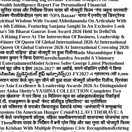
lth Intelligence Report For Personalized Financial
्माता सुरिंदर यादव और निर्देशक विजय यादव की भोजपुरी फिल्म ‘गंगा जमुना सरस्वती’
 बोलबम गीत
वीकेडीएल ग्रुप का ‘NPA Bazaar’ भारत में एनपीए एवं डिस्ट्रेस्ड
Spiritual Wisdom With Swami Abhedananda On Articulate With
s 4th Edition, Featuring Sanjana Sanghi In An Exclusive Look
na’s 5th Bharat Gaurav Icon Award 2026 Held In Delhi
7th
A Rising Force At The Intersection Of Business, Leadership &
inner Of Queen Of Global International 2026 At International
Queen Of Global Universe 2026 At International Crowning 2026
‘सिल्क वाली सड़िया’ होडा भोजपुरी पर हुआ रिलीज
Indo Mozambique Film
रत्नाकर कुमार ने किया ऐलान
Sureshchandra Awasthi A Visionary
d Entertainment
Model Actress Sofee George Latest Photoshoot
ॉमर्स शूट ऑफ द ईयर 2026-2027’ का अवॉर्ड, सपने मॉडलिंग एजेंसी ने किया
ఐసిఐ ప్రుడెన్షియల్ లైఫ్ ఇన్సూరెన్స్
Q1-FY2027-এ গ্রাহকদের মোট ৪,৬৬৬
कस्तान सादर केले.
जुग-जुग जीने की दुआ वाला भोजपुरी लोकगीत रिलीज, प्रियंका
ce Asia Excellence & Leadership Awards 2026 As Distinguished
gner Aisha Shetty’s YASHNA COLLECTION Completes Two
 वीएस खेलवना’ ने पार किया 10 मिलियन व्यूज का आंकड़ा
वर्ल्डवाइड रिकॉर्ड्स
. राधाकृष्णन के हाथों ‘बेस्ट बॉलीवुड एक्टिविस्ट’ का प्रतिष्ठित
हॉल को भक्तिरस से सराबोर किया
राहुल देशपांडे यांच्या ‘अभंगवारी’ने शन्मुखानंद
ussions On American Hunger Crisis
PALLAVI THORAVE: A
ांनी केले जननेतृत्वाचे कौतुक, महिला सक्षमीकरणासाठी शासनाच्या योजनांचा लाभ
e Them
विजय यादव के निर्देशन में बनी प्रेम सिंह और रक्षा गुप्ता की भोजपुरी फिल्म
u Krishan With Multiple Prestigious Civic Recognitions
Retiring