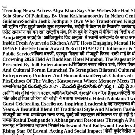
Skip
to
Trending News:
Actress Aliya Khan Says She Wishes She Had St
content
Solo Show Of Paintings By Uma Krishnamoorthy In Nehru Centr
Guidance
Sachiin Joshi: Jodhpur’s Own Who Transformed Kingfi
की शूटिंग ग्रैंड मुहूर्त करके शुरू महराजगंज, भदोही में
‘कैलाश के निवासी’ वर्ल्डवा
एसेट समाधान का बन रहा राष्ट्रीय मंच, वि के दुबे के नेतृत्व में बैंकिंग एवं वित्त
Anuja
अनुजा सहाई के ‘आर्टिक्युलेट विद अनुजा’ में स्वामी अभेदानंद के साथ 
Inside Fresh Ayurveda Kitchen
AAFT Hosts Engaging Mental He
DPIAF Lifestyle Iconic Award & 3rd DPIAF OTT Influencer & Y
Public Service
संचिता बनर्जी, प्रत्युष मिश्रा की भोजपुरी फिल्म ‘छठी माई के 
Crowning 2026 Held At Raddison Hotel Mumbai, The Pageant Pr
Presented By Joill Entertainments
डिजिटल स्टार सौरभ शर्मा, सिंगर शिल्
And Cultural Forum Launched To Strengthen Bilateral Cultural
Entrepreneur, Producer And Humanitarian
Deepak Chaturvedi 
Pics
Echoes Of The Valley: Kastoorwan Where Memory Meets Th
सम्मानित
ఆర్థిక సంవత్సరం 2027 , మొదటి త్రైమాసికంలో (క్యు 1 -ఎఫ్ వై 2
কোটি টাকার সুবিধা প্রদান করেছে আইসিআইসিআই প্রুডেন্সিয়াল লাইফ ইন্স্যুরেন্স
कंट्री क
सिंह और इशिका तोरिया की जोड़ी ने मचाया धमाल
Mr. Hitesh Nihalani: Two
Guest Celebrating Excellence. Inspiring Leadership
महाराष्ट्राच्या
Years, A Beautiful Blend Of Traditional Style And Modern Fashi
भोजपुरी का नया धमाकेदार गाना जल्द, दुबई की खूबसूरत लोकेशन्स पर हो रही है श
सम्मान
Rahul Deshpande’s Abhangawari Resonates Through A P
सभागृह भक्तिरसात न्हाऊन निघाले
Hollywood And Bollywood Leaders J
Rising Star Of Lavani, Acting And Social Impact !
मोशी दुर्घटनेतील