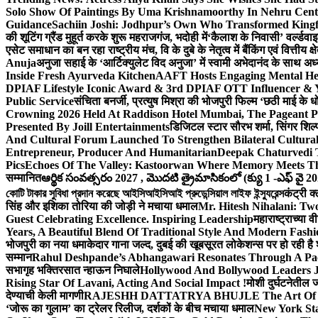
Solo Show Of Paintings By Uma Krishnamoorthy In Nehru Centr
Guidance
Sachiin Joshi: Jodhpur’s Own Who Transformed Kingfi
की शूटिंग ग्रैंड मुहूर्त करके शुरू महराजगंज, भदोही में
‘कैलाश के निवासी’ वर्ल्डवा
एसेट समाधान का बन रहा राष्ट्रीय मंच, वि के दुबे के नेतृत्व में बैंकिंग एवं वित्त
Anuja
अनुजा सहाई के ‘आर्टिक्युलेट विद अनुजा’ में स्वामी अभेदानंद के साथ 
Inside Fresh Ayurveda Kitchen
AAFT Hosts Engaging Mental He
DPIAF Lifestyle Iconic Award & 3rd DPIAF OTT Influencer & Y
Public Service
संचिता बनर्जी, प्रत्युष मिश्रा की भोजपुरी फिल्म ‘छठी माई के 
Crowning 2026 Held At Raddison Hotel Mumbai, The Pageant Pr
Presented By Joill Entertainments
डिजिटल स्टार सौरभ शर्मा, सिंगर शिल्
And Cultural Forum Launched To Strengthen Bilateral Cultural
Entrepreneur, Producer And Humanitarian
Deepak Chaturvedi 
Pics
Echoes Of The Valley: Kastoorwan Where Memory Meets Th
सम्मानित
ఆర్థిక సంవత్సరం 2027 , మొదటి త్రైమాసికంలో (క్యు 1 -ఎఫ్ వై 2
কোটি টাকার সুবিধা প্রদান করেছে আইসিআইসিআই প্রুডেন্সিয়াল লাইফ ইন্স্যুরেন্স
कंट्री क
सिंह और इशिका तोरिया की जोड़ी ने मचाया धमाल
Mr. Hitesh Nihalani: Two
Guest Celebrating Excellence. Inspiring Leadership
महाराष्ट्राच्या
Years, A Beautiful Blend Of Traditional Style And Modern Fashi
भोजपुरी का नया धमाकेदार गाना जल्द, दुबई की खूबसूरत लोकेशन्स पर हो रही है श
सम्मान
Rahul Deshpande’s Abhangawari Resonates Through A P
सभागृह भक्तिरसात न्हाऊन निघाले
Hollywood And Bollywood Leaders J
Rising Star Of Lavani, Acting And Social Impact !
मोशी दुर्घटनेतील
देण्याची केली मागणी
RAJESHH DATTATRYA BHUJLE The Art Of Bein
‘जोरू का गुलाम’ का ट्रेलर रिलीज, दर्शकों के बीच मचाया धमाल
New York Sta