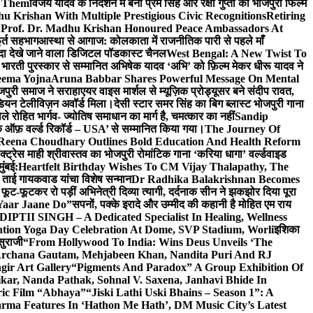
e Them
विजय यादव के निर्देशन में बनी प्रेम सिंह और रक्षा गुप्ता की भोजपुरी फिल्म
u Krishan With Multiple Prestigious Civic Recognitions
Retiring
 Prof. Dr. Madhu Krishan Honoured Peace Ambassadors At
ूर्त सहभाग
आस्था से आगाज: कोलकाता में राजनीतिक पारी से पहले माँ
यादा देखे जाने वाला डिजिटल पॉडकास्ट चैनल
West Bengal: A New Twist To
भारती पुरस्कार से सम्मानित अभिषेक यादव ‘अभि’ को फ़िल्म मेकर धीरू यादव ने
eema Yojna
Aruna Babbar Shares Powerful Message On Mental
ोजपुरी समाज ने सराहा
एयर वाइस मार्शल से म्यूज़िक प्रोड्यूसर बने संदीप रावत,
इंडियन टेलीविज़न अवॉर्ड मिला।
देसी स्टार समर सिंह का बिग ब्लास्ट भोजपुरी गाना
 रोहित भार्गव- ज्योतिष समाधान का मार्ग है, चमत्कार का नहीं
Sandip
ुक ऑफ़ वर्ल्ड रिकॉर्ड – USA’ से सम्मानित किया गया।
The Journey Of
 Reena Choudhary Outlines Bold Education And Health Reform
्ट्रेस माही श्रीवास्तव का भोजपुरी रोमांटिक गाना ‘करिया धागा’ वर्ल्डवाइड
ुंबई:
Heartfelt Birthday Wishes To CM Vijay Thalapathy, The
्रा ताई गायकवाड यांचा विशेष सन्मान
Dr Radhika Balakrishnan Becomes
 फूट-फूटकर रो पड़ीं अभिनेत्री दिव्या त्यागी, दर्दनाक सीन ने झकझोर दिया पूरा
Yaar Jaane Do”
सपनों, पक्के इरादे और उम्मीद की कहानी है मोहित एम राय
 DIPTII SINGH – A Dedicated Specialist In Healing, Wellness
ation Yoga Day Celebration At Dome, SVP Stadium, Worli
इशिका
सुराजी
“From Hollywood To India: Wins Deus Unveils ‘The
 Archana Gautam, Mehjabeen Khan, Nandita Puri And RJ
gir Art Gallery
“Pigments And Paradox” A Group Exhibition Of
kar, Nanda Pathak, Sohnal V. Saxena, Janhavi Bhide In
ric Film “Abhaya”
“Jiski Lathi Uski Bhains – Season 1”: A
rma Features In ‘Hathon Me Hath’, DM Music City’s Latest