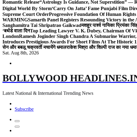
Romantic Release
“Astrology Is Guidance, Not Superstition” — R
Digital World By Storm
‘Carry On Jatta’ Fame Punjabi Film Dir
Supreme Court Order
Progressive Foundation Of Human Rights
WARMING
Samarth Panel Registers Resounding Victory in the
Sanghamitra Tai Shripatrao Gaikwad
मशहूर पार्श्व गायिका प्रियंका स
‘बर्थडे वाला दिन
Top Leading Lawyer V. K. Dubey, Chairman Of Vkd
London
Ramesh Joginder Singh Chandra A Submarine Warrior, 
Introduces Prestigious Awards For Short Films At The Historic 1
सेन और बबलू चक्रवर्ती मचायेंगे धमाल
राकेश मिश्रा और शिल्पी राज का नया धमा
Sat. Aug 8th, 2026
BOLLYWOOD HEADLINES.I
Latest National & International Trending News
Subscribe