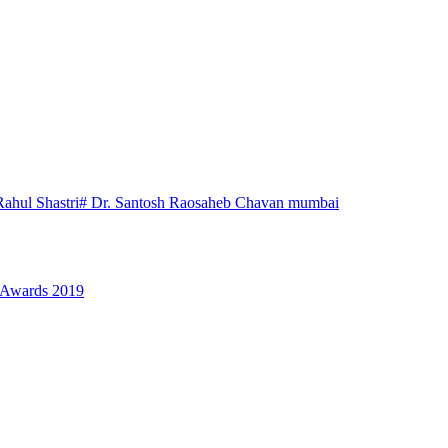
Rahul Shastri
# Dr. Santosh Raosaheb Chavan mumbai
a Awards 2019