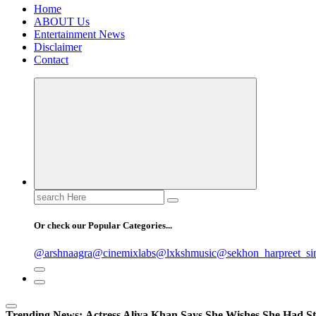
Home
ABOUT Us
Entertainment News
Disclaimer
Contact
Search
for:
Or check our Popular Categories...
@arshnaagra
@cinemixlabs
@lxkshmusic
@sekhon_harpreet_si
Trending News:
Actress Aliya Khan Says She Wishes She Had St