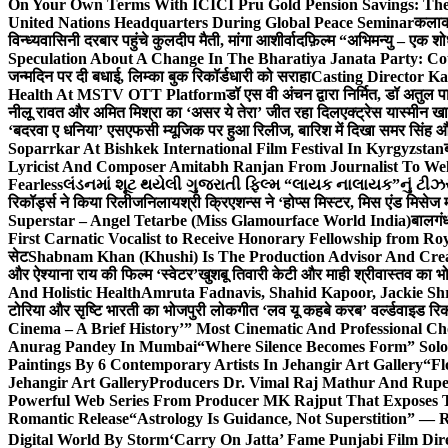
On Your Own Terms With ICICI Pru Gold Pension Savings: The
United Nations Headquarters During Global Peace Seminar
कलाका
विन्ध्यवासिनी दरबार पहुंचे कुलदीप मैती, मांगा आशीर्वाद
फ़िल्म “अभिमन्यु – एक शो
Speculation About A Change In The Bharatiya Janata Party: C
जन्मदिन पर दी बधाई, लिम्का बुक रिकॉर्डधारी को सराहा
Casting Director K
Health At MSTV OTT Platform
डॉ एस वी अंचन द्वारा निर्मित, डॉ अतुल
नीलू रावत और अमित मिश्रा का ‘असर ये तेरा’ जीत रहा दिल
एक्ट्रेस यास्मीन ख
‘बदरवा ए धनिया’ एसएफसी म्यूजिक पर हुआ रिलीज, बारिश में दिखा समर सिंह
Soparrkar At Bishkek International Film Festival In Kyrgyzstan
Lyricist And Composer Amitabh Ranjan From Journalist To Wel
Fearless
લંડનમાં શૂટ થયેલી ગુજરાતી ફિલ્મ “લાયક નાલાયક”નું ટીઝર,
रिकॉर्ड्स ने किया रिलीज
निलायश्री क्रिएशन्स ने ‘होप्स मिस्टर, मिस एंड मिसेज 
Superstar – Angel Tetarbe (Miss Glamourface World India)
बालगंध
First Carnatic Vocalist to Receive Honorary Fellowship from R
सेट
Shabnam Khan (Khushi) Is The Production Advisor And Crea
और ऐश्याना राय की फिल्म ‘स्वेटर’
खुशबू तिवारी केटी और माही श्रीवास्तव का भो
And Holistic Health
Amruta Fadnavis, Shahid Kapoor, Jackie Shr
टोरिया और सृष्टि भारती का भोजपुरी लोकगीत ‘लव यू कहबे करब’ वर्ल्डवाइड रिक
Cinema – A Brief History’” Most Cinematic And Professional C
Anurag Pandey In Mumbai
“Where Silence Becomes Form” Solo 
Paintings By 6 Contemporary Artists In Jehangir Art Gallery
“Fl
Jehangir Art Gallery
Producers Dr. Vimal Raj Mathur And Rupe
Powerful Web Series From Producer MK Rajput That Exposes 
Romantic Release
“Astrology Is Guidance, Not Superstition” — R
Digital World By Storm
‘Carry On Jatta’ Fame Punjabi Film Dir