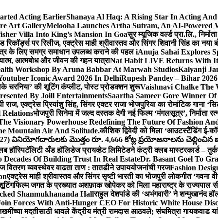
arted Acting Earlier
Shanaya Al Haq: A Rising Star In Acting An
e Art Gallery
Melooha Launches Artha Sutram, An AI-Powered Wea
sher Villa Into King’s Mansion In Goa
सुर म्यूजिक वर्ल्ड प्रा.लि., निर
इड रिकॉर्ड्स पर रिलीज, एक्ट्रेस माही श्रीवास्तव और सिंगर शिवानी सिंह का नया
ीय क्षेत्र के लिए समग्र समाधान उपलब्ध कराने की पहल i
Anuja Sahai Explores 
अध्यात्म, आत्मबोध और जीवन की गहन यात्रा
Nat Habit LIVE Returns With It
alth Workshop By Aruna Babbar At Marwah Studios
Kalyanji Ja
outuber Iconic Award 2026 In Delhi
Rupesh Pandey – Bihar 2026 
धोके चरनिया’ की शूटिंग कंप्लीट, पोस्ट प्रोडक्शन शुरू
Vaishnavi Chalke The W
esented By Joill Entertainments
Saartha Sameer Gore Winner Of 
पी राज, एक्ट्रेस प्रियांशु सिंह, सिंगर एक्टर राजा भोजपुरिया का रोमांटिक गाना 
 Relations
भोजपुरी सिनेमा में जल्द दस्तक देगी नई फिल्म ‘मंगलसूत्र’, निर्माता 
The Visionary Powerhouse Redefining The Future Of Fashion An
e Mountain Air And Solitude.
कौशिक द्विवेदी को मिला ‘आउटस्टैंडिंग ई-क
027) వినియోగదారులకు మొత్తం రూ. 4,666 కోట్ల ప్రయోజనాలను చెల్లించిన ఐసి
्लब हॉस्पिटॅलिटी अँड हॉलिडेज प्रायव्हेट लिमिटेडने कंट्री क्लब मास्टरकार्ड – तुर्
 Decades Of Building Trust In Real Estate
Dr. Basant Goel To Gra
 वीज वितरण व्यवस्थेवर वाढता ताण : तातडीने उपाययोजनांची गरज
Fashion Desi
on
एक्ट्रेस माही श्रीवास्तव और सिंगर सृष्टी भारती का भोजपुरी लोकगीत ‘गवना
ूटिंग
फिल्म जगत के प्रख्यात अशफ़ाक खोपेकर को मिला महाराष्ट्र के राज्यपाल सी.पी
acked Shanmukhananda Hall
राहुल देशपांडे की ‘अभंगवारी’ ने शन्मुखानंद 
oin Forces With Anti-Hunger CEO For Historic White House Disc
 जखमींच्या मदतीसाठी धावले केंद्रीय मंत्री रामदास आठवले; संघमित्रा गायकवाड य