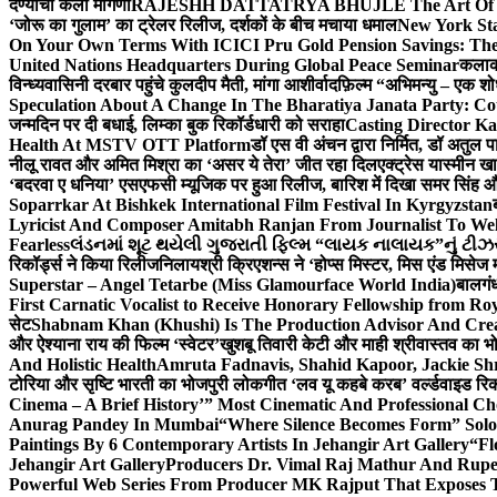
देण्याची केली मागणी
RAJESHH DATTATRYA BHUJLE The Art Of Bein
‘जोरू का गुलाम’ का ट्रेलर रिलीज, दर्शकों के बीच मचाया धमाल
New York Sta
On Your Own Terms With ICICI Pru Gold Pension Savings: The
United Nations Headquarters During Global Peace Seminar
कलाका
विन्ध्यवासिनी दरबार पहुंचे कुलदीप मैती, मांगा आशीर्वाद
फ़िल्म “अभिमन्यु – एक शो
Speculation About A Change In The Bharatiya Janata Party: C
जन्मदिन पर दी बधाई, लिम्का बुक रिकॉर्डधारी को सराहा
Casting Director K
Health At MSTV OTT Platform
डॉ एस वी अंचन द्वारा निर्मित, डॉ अतुल
नीलू रावत और अमित मिश्रा का ‘असर ये तेरा’ जीत रहा दिल
एक्ट्रेस यास्मीन ख
‘बदरवा ए धनिया’ एसएफसी म्यूजिक पर हुआ रिलीज, बारिश में दिखा समर सिंह
Soparrkar At Bishkek International Film Festival In Kyrgyzstan
Lyricist And Composer Amitabh Ranjan From Journalist To Wel
Fearless
લંડનમાં શૂટ થયેલી ગુજરાતી ફિલ્મ “લાયક નાલાયક”નું ટીઝર,
रिकॉर्ड्स ने किया रिलीज
निलायश्री क्रिएशन्स ने ‘होप्स मिस्टर, मिस एंड मिसेज 
Superstar – Angel Tetarbe (Miss Glamourface World India)
बालगंध
First Carnatic Vocalist to Receive Honorary Fellowship from R
सेट
Shabnam Khan (Khushi) Is The Production Advisor And Crea
और ऐश्याना राय की फिल्म ‘स्वेटर’
खुशबू तिवारी केटी और माही श्रीवास्तव का भो
And Holistic Health
Amruta Fadnavis, Shahid Kapoor, Jackie Shr
टोरिया और सृष्टि भारती का भोजपुरी लोकगीत ‘लव यू कहबे करब’ वर्ल्डवाइड रिक
Cinema – A Brief History’” Most Cinematic And Professional C
Anurag Pandey In Mumbai
“Where Silence Becomes Form” Solo 
Paintings By 6 Contemporary Artists In Jehangir Art Gallery
“Fl
Jehangir Art Gallery
Producers Dr. Vimal Raj Mathur And Rupe
Powerful Web Series From Producer MK Rajput That Exposes 