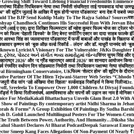
 Growing Shift Toward Lifelong Financial Freedom
His Eminence
रांच्या दिंडीत रिपब्लिकन नेत्या तथा निर्माती संघमित्रा ताई गायकवाड यांचा उत्स्फ
ध” की शूटिंग जुलाई के आखिर में शुरू होगी
‘भारत पॉडकास्ट’ बना देश में सबसे ज्
ould The BJP Send Kuldip Maity To The Rajya Sabha? Sources
यश 
ashyap Chandhock Continues His Successful Run With Jeevan Bh
 पाटणे (आई ए एस) द्वारा लिखित फिल्मस्टार डॉ महेश कुमार फिल्म भोज का ट्रेलर भ
ान को फिल्म ‘देहाती डिस्को’ के लिए बेस्ट सपोर्टिंग एक्टर का दादा साहब फाल्के 
 और आस्था सिंह का जलवा
भारत पॉडकास्ट में फर्जी बाबाओं और पाखंड के खिलाफ बोले
बख्तवार कृष्णन को ‘बुक ऑफ़ वर्ल्ड रिकॉर्ड – लंदन’ और डॉ. माधुरी पानमंद को ‘ब
known Lyricist
A Visionary For The Vulnerable: J&Ks Daughter
 ટ્રેલર, પોસ્ટર અને સંગીત ભવ્ય સમારોહમાં લોન્ચ
सिंगर सुगम सिंह और एक
महाराष्ट्र 2026’ और ‘द ग्रैंड महाराष्ट्र अवार्ड 2026’ का शानदार आयोजन किया म
र्व रंगमंदिर वर्धापन दिन सोहळ्यात निर्माती तथा रिपब्लिकन पक्षाच्या नेत्या संघमित
oyal Birmingham Conservatoire, UK
फिल्म ‘शेल्टर होम’ की शूटिंग के दौरान
tive Partner Of The Hiten Tejwani-Starrer Web Series “Chhodo 
जपुरी सैड सांग ‘उहे अंखिया रोवा दिहला’ वर्ल्डवाइड रिकॉर्ड्स ने किया रिलीज
Dr.
off, Sreeleela To Empower Over 1,000 Children At Divyaj Found
ॉर्ड्स ने किया रिलीज
संघर्ष, आत्मविश्वास और सपनों की उड़ान का नाम है मोनिका 
hoice For Media
Kakali Bhattacharya Unveils Glam Beat 2.0 With
Show of Paintings By contemporary artist Nidhi Sharma in Jehan
orals & Forms” A Group Exhibition Of Paintings By Sudha Barshi
sh D. Gohil Launched Multilingual Posters For The Women-Cent
The Truth Between Power, Authority, And Humanity…
Diksha Sha
ahul Shastri Declares At Bharat Podcast
Deepak Saraswat Emerges
ector Smeep Kang Faces Allegations Of Non-Payment Of Nearly ₹1