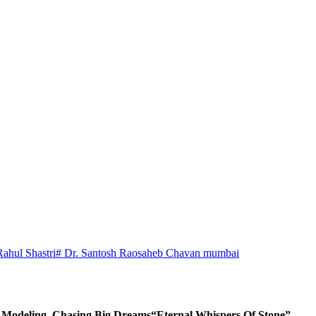
Rahul Shastri
# Dr. Santosh Raosaheb Chavan mumbai
d Modeling, Chasing Big Dreams
“Eternal Whispers Of Stone”