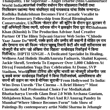
Thalapathy, The Superstar – Angel Tetarbe (Miss Glamourface
World India)
बालगंधर्व रंगमंदिर वर्धापन दिन सोहळ्यात निर्माती तथा
रिपब्लिकन पक्षाच्या नेत्या संघमित्रा ताई गायकवाड यांचा विशेष सन्मान
Dr
Radhika Balakrishnan Becomes First Carnatic Vocalist to
Receive Honorary Fellowship from Royal Birmingham
Conservatoire, UK
फिल्म ‘शेल्टर होम’ की शूटिंग के दौरान फूट-फूटकर रो
पड़ीं अभिनेत्री दिव्या त्यागी, दर्दनाक सीन ने झकझोर दिया पूरा सेट
Shabnam
Khan (Khushi) Is The Production Advisor And Creative
Partner Of The Hiten Tejwani-Starrer Web Series “Chhodo
Yaar Jaane Do”
सपनों, पक्के इरादे और उम्मीद की कहानी है मोहित एम राय
और ऐश्याना राय की फिल्म ‘स्वेटर’
खुशबू तिवारी केटी और माही श्रीवास्तव का
भोजपुरी सैड सांग ‘उहे अंखिया रोवा दिहला’ वर्ल्डवाइड रिकॉर्ड्स ने किया
रिलीज
Dr. DIPTII SINGH – A Dedicated Specialist In Healing,
Wellness And Holistic Health
Amruta Fadnavis, Shahid Kapoor,
Jackie Shroff, Sreeleela To Empower Over 1,000 Children At
Divyaj Foundation Yoga Day Celebration At Dome, SVP
Stadium, Worli
इशिका टोरिया और सृष्टि भारती का भोजपुरी लोकगीत ‘लव
यू कहबे करब’ वर्ल्डवाइड रिकॉर्ड्स ने किया रिलीज
संघर्ष, आत्मविश्वास और
सपनों की उड़ान का नाम है मोनिका सुराजी
“From Hollywood To India:
Wins Deus Unveils ‘The Cinema – A Brief History’” Most
Cinematic And Professional Choice For Media
Kakali
Bhattacharya Unveils Glam Beat 2.0 With Archana Gautam,
Mehjabeen Khan, Nandita Puri And RJ Anurag Pandey In
Mumbai
“Where Silence Becomes Form” Solo Show of
Paintings By contemporary artist Nidhi Sharma in Jehangir