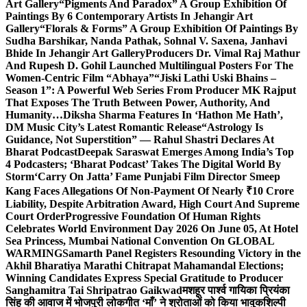
Art Gallery
“Pigments And Paradox” A Group Exhibition Of
Paintings By 6 Contemporary Artists In Jehangir Art
Gallery
“Florals & Forms” A Group Exhibition Of Paintings By
Sudha Barshikar, Nanda Pathak, Sohnal V. Saxena, Janhavi
Bhide In Jehangir Art Gallery
Producers Dr. Vimal Raj Mathur
And Rupesh D. Gohil Launched Multilingual Posters For The
Women-Centric Film “Abhaya”
“Jiski Lathi Uski Bhains –
Season 1”: A Powerful Web Series From Producer MK Rajput
That Exposes The Truth Between Power, Authority, And
Humanity…
Diksha Sharma Features In ‘Hathon Me Hath’,
DM Music City’s Latest Romantic Release
“Astrology Is
Guidance, Not Superstition” — Rahul Shastri Declares At
Bharat Podcast
Deepak Saraswat Emerges Among India’s Top
4 Podcasters; ‘Bharat Podcast’ Takes The Digital World By
Storm
‘Carry On Jatta’ Fame Punjabi Film Director Smeep
Kang Faces Allegations Of Non-Payment Of Nearly ₹10 Crore
Liability, Despite Arbitration Award, High Court And Supreme
Court Order
Progressive Foundation Of Human Rights
Celebrates World Environment Day 2026 On June 05, At Hotel
Sea Princess, Mumbai National Convention On GLOBAL
WARMING
Samarth Panel Registers Resounding Victory in the
Akhil Bharatiya Marathi Chitrapat Mahamandal Elections;
Winning Candidates Express Special Gratitude to Producer
Sanghamitra Tai Shripatrao Gaikwad
मशहूर पार्श्व गायिका प्रियंका
सिंह की आवाज में भोजपुरी लोकगीत ‘माँ’ ने श्रोताओं को किया भावुक
शिल्पी