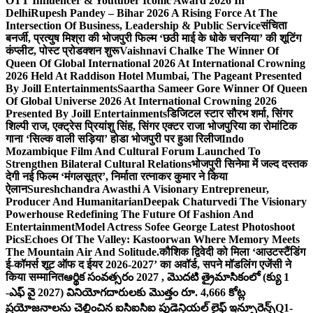
OTT Influencer & Youtuber Iconic Award 2026 In
Delhi
Rupesh Pandey – Bihar 2026 A Rising Force At The
Intersection Of Business, Leadership & Public Service
संचिता
बनर्जी, प्रत्युष मिश्रा की भोजपुरी फिल्म ‘छठी माई के धोके चरनिया’ की शूटिंग
कंप्लीट, पोस्ट प्रोडक्शन शुरू
Vaishnavi Chalke The Winner Of
Queen Of Global International 2026 At International Crowning
2026 Held At Raddison Hotel Mumbai, The Pageant Presented
By Joill Entertainments
Saartha Sameer Gore Winner Of Queen
Of Global Universe 2026 At International Crowning 2026
Presented By Joill Entertainments
डिजिटल स्टार सौरभ शर्मा, सिंगर
शिल्पी राज, एक्ट्रेस प्रियांशु सिंह, सिंगर एक्टर राजा भोजपुरिया का रोमांटिक
गाना ‘सिल्क वाली सड़िया’ होडा भोजपुरी पर हुआ रिलीज
Indo
Mozambique Film And Cultural Forum Launched To
Strengthen Bilateral Cultural Relations
भोजपुरी सिनेमा में जल्द दस्तक
देगी नई फिल्म ‘मंगलसूत्र’, निर्माता रत्नाकर कुमार ने किया
ऐलान
Sureshchandra Awasthi A Visionary Entrepreneur,
Producer And Humanitarian
Deepak Chaturvedi The Visionary
Powerhouse Redefining The Future Of Fashion And
Entertainment
Model Actress Sofee George Latest Photoshoot
Pics
Echoes Of The Valley: Kastoorwan Where Memory Meets
The Mountain Air And Solitude.
कौशिक द्विवेदी को मिला ‘आउटस्टैंडिंग
ई-कॉमर्स शूट ऑफ द ईयर 2026-2027’ का अवॉर्ड, सपने मॉडलिंग एजेंसी ने
किया सम्मानित
ఆర్థిక సంవత్సరం 2027 , మొదటి త్రైమాసికంలో (క్యు 1
-ఎఫ్ వై 2027) వినియోగదారులకు మొత్తం రూ. 4,666 కోట్ల
ప్రయోజనాలను చెల్లించిన ఐసిఐసిఐ ప్రుడెన్షియల్ లైఫ్ ఇన్సూరెన్స్
Q1-