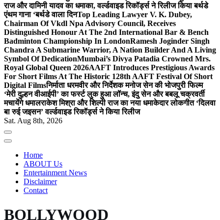
राज और दामिनी यादव का धमाका, वर्ल्डवाइड रिकॉर्ड्स ने रिलीज किया बर्थडे
एंथम गाना ‘बर्थडे वाला दिन
Top Leading Lawyer V. K. Dubey,
Chairman Of Vkdl Npa Advisory Council, Receives
Distinguished Honour At The 2nd International Bar & Bench
Badminton Championship In London
Ramesh Joginder Singh
Chandra A Submarine Warrior, A Nation Builder And A Living
Symbol Of Dedication
Mumbai’s Divya Patadia Crowned Mrs.
Royal Global Queen 2026
AAFT Introduces Prestigious Awards
For Short Films At The Historic 128th AAFT Festival Of Short
Digital Films
निर्माता धरमवीर और निर्देशक मनोज सेन की भोजपुरी फिल्म
‘मेरी दुल्हन वीआईपी’ का फर्स्ट लुक हुआ लॉन्च, इंदु सेन और बबलू चक्रवर्ती
मचायेंगे धमाल
राकेश मिश्रा और शिल्पी राज का नया धमाकेदार लोकगीत ‘दिलवा
बा रुई जइसन’ वर्ल्डवाइड रिकॉर्ड्स ने किया रिलीज
Sat. Aug 8th, 2026
Home
ABOUT Us
Entertainment News
Disclaimer
Contact
BOLLYWOOD