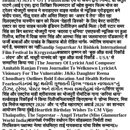
Health At MSTV OTT Platform
डॉ एस वी अंचन द्वारा निर्मित, डॉ अतुल
पाटणे (आई ए एस) द्वारा लिखित फिल्मस्टार डॉ महेश कुमार फिल्म भोज का
ट्रेलर भोजपुरी समाज ने सराहा
एयर वाइस मार्शल से म्यूज़िक प्रोड्यूसर बने
संदीप रावत, नीलू रावत और अमित मिश्रा का ‘असर ये तेरा’ जीत रहा
दिल
एक्ट्रेस यास्मीन खान को फिल्म ‘देहाती डिस्को’ के लिए बेस्ट सपोर्टिंग
एक्टर का दादा साहब फाल्के इंडियन टेलीविज़न अवॉर्ड मिला।
देसी स्टार समर
सिंह का बिग ब्लास्ट भोजपुरी गाना ‘बदरवा ए धनिया’ एसएफसी म्यूजिक पर हुआ
रिलीज, बारिश में दिखा समर सिंह और आस्था सिंह का जलवा
भारत पॉडकास्ट में
फर्जी बाबाओं और पाखंड के खिलाफ बोले रोहित भार्गव- ज्योतिष समाधान का
मार्ग है, चमत्कार का नहीं
Sandip Soparrkar At Bishkek International
Film Festival In Kyrgyzstan
बख्तवार कृष्णन को ‘बुक ऑफ़ वर्ल्ड रिकॉर्ड
– लंदन’ और डॉ. माधुरी पानमंद को ‘बुक ऑफ़ वर्ल्ड रिकॉर्ड – USA’ से
सम्मानित किया गया।
The Journey Of Lyricist And Composer
Amitabh Ranjan From Journalist To Welknown Lyricist
A
Visionary For The Vulnerable: J&Ks Daughter Reena
Choudhary Outlines Bold Education And Health Reform
Fearless
લંડનમાં શૂટ થયેલી ગુજરાતી ફિલ્મ “લાયક નાલાયક”નું
ટીઝર, ટ્રેલર, પોસ્ટર અને સંગીત ભવ્ય સમારોહમાં લોન્ચ
सिंगर सुगम
सिंह और एक्ट्रेस माही श्रीवास्तव का भोजपुरी रोमांटिक गाना ‘करिया धागा’
वर्ल्डवाइड रिकॉर्ड्स ने किया रिलीज
निलायश्री क्रिएशन्स ने ‘होप्स मिस्टर, मिस
एंड मिसेज महाराष्ट्र 2026’ और ‘द ग्रैंड महाराष्ट्र अवार्ड 2026’ का शानदार
आयोजन किया मुंबई:
Heartfelt Birthday Wishes To CM Vijay
Thalapathy, The Superstar – Angel Tetarbe (Miss Glamourface
World India)
बालगंधर्व रंगमंदिर वर्धापन दिन सोहळ्यात निर्माती तथा
रिपब्लिकन पक्षाच्या नेत्या संघमित्रा ताई गायकवाड यांचा विशेष सन्मान
Dr