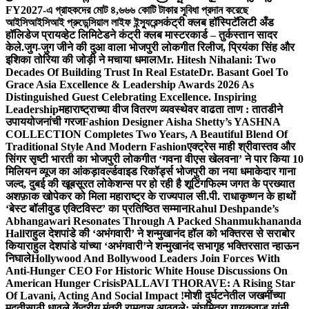
FY2027-এ গ্রাহকদের মোট ৪,৬৬৬ কোটি টাকার সুবিধা প্রদান করেছে
আইসিআইসিআই প্রুডেন্সিয়াল লাইফ ইন্স্যুরেন্স
कंट्री क्लब हॉस्पिटॅलिटी अँड
हॉलिडेज प्रायव्हेट लिमिटेडने कंट्री क्लब मास्टरकार्ड – तुर्कस्तान सादर
केले.
जुग-जुग जीने की दुआ वाला भोजपुरी लोकगीत रिलीज, प्रियंका सिंह और
इशिका तोरिया की जोड़ी ने मचाया धमाल
Mr. Hitesh Nihalani: Two
Decades Of Building Trust In Real Estate
Dr. Basant Goel To
Grace Asia Excellence & Leadership Awards 2026 As
Distinguished Guest Celebrating Excellence. Inspiring
Leadership
महाराष्ट्राच्या वीज वितरण व्यवस्थेवर वाढता ताण : तातडीने
उपाययोजनांची गरज
Fashion Designer Aisha Shetty’s YASHNA
COLLECTION Completes Two Years, A Beautiful Blend Of
Traditional Style And Modern Fashion
एक्ट्रेस माही श्रीवास्तव और
सिंगर सृष्टी भारती का भोजपुरी लोकगीत ‘गवना वीएस खेलवना’ ने पार किया 10
मिलियन व्यूज का आंकड़ा
वर्ल्डवाइड रिकॉर्ड्स भोजपुरी का नया धमाकेदार गाना
जल्द, दुबई की खूबसूरत लोकेशन्स पर हो रही है शूटिंग
फिल्म जगत के प्रख्यात
अशफ़ाक खोपेकर को मिला महाराष्ट्र के राज्यपाल सी.पी. राधाकृष्णन के हाथों
‘बेस्ट बॉलीवुड एक्टिविस्ट’ का प्रतिष्ठित सम्मान
Rahul Deshpande’s
Abhangawari Resonates Through A Packed Shanmukhananda
Hall
राहुल देशपांडे की ‘अभंगवारी’ ने शन्मुखानंद हॉल को भक्तिरस से सराबोर
किया
राहुल देशपांडे यांच्या ‘अभंगवारी’ने शन्मुखानंद सभागृह भक्तिरसात न्हाऊन
निघाले
Hollywood And Bollywood Leaders Join Forces With
Anti-Hunger CEO For Historic White House Discussions On
American Hunger Crisis
PALLAVI THORAVE: A Rising Star
Of Lavani, Acting And Social Impact !
मोशी दुर्घटनेतील जखमींच्या
मदतीसाठी धावले केंद्रीय मंत्री रामदास आठवले; संघमित्रा गायकवाड यांनी