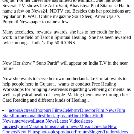
Gujrat. For her career she has shifted to Mumbai. She has done
Several T.V. shows like AstroVani, Bhavishya Phal Sitaronse Hal to
name a few on News24, NDTV etc. Besides this her predictions are
regular on ICWAI, Online magazine Soul Steer, Amar Ujala’s
Prayukti Newspaper to name a few…
Many accolades, rewards, awards, she has to her credit for her
work in the field of Tarot n Spiritual Healing. She has been awarded
twice amongst India’s Top 50 ICONS…
Now Her show ” Suno Parth” will appear on India T.V in the near
future.
Now she wants to serve her own motherland.. I.e Gujrat..wants to
help people here in Gujarat.. wants to conduct Free Healing
Workshops for bringing awareness regarding wellbeing of mental as
well as physical health of people. Making them aware through her
Card Reading and different kinds of Healing .
actors
Actress
Bhojpuri Films
Celebrity
Director
Film News
Film
Stars
film-personalities
filmstar
gossip
Hindi Films
Hindi
News
interviews
Latest News
Latest Videos
latest-
movies
lyricist
Marathi-films
marathi-news
Music Director
New
Comers
New Films
photos
pics
producer
Promos
Singers
Trailor
videos