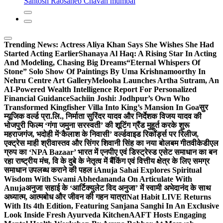
Santosh Raosaheb Chavan mumbai
Trending News:
Actress Aliya Khan Says She Wishes She Had
Started Acting Earlier
Shanaya Al Haq: A Rising Star In Acting
And Modeling, Chasing Big Dreams
“Eternal Whispers Of
Stone” Solo Show Of Paintings By Uma Krishnamoorthy In
Nehru Centre Art Gallery
Melooha Launches Artha Sutram, An
AI-Powered Wealth Intelligence Report For Personalized
Financial Guidance
Sachiin Joshi: Jodhpur’s Own Who
Transformed Kingfisher Villa Into King’s Mansion In Goa
सुर
म्यूजिक वर्ल्ड प्रा.लि., निर्माता सुरिंदर यादव और निर्देशक विजय यादव की
भोजपुरी फिल्म ‘गंगा जमुना सरस्वती’ की शूटिंग ग्रैंड मुहूर्त करके शुरू
महराजगंज, भदोही में
‘कैलाश के निवासी’ वर्ल्डवाइड रिकॉर्ड्स पर रिलीज,
एक्ट्रेस माही श्रीवास्तव और सिंगर शिवानी सिंह का नया बोलबम गीत
वीकेडीएल
ग्रुप का ‘NPA Bazaar’ भारत में एनपीए एवं डिस्ट्रेस्ड एसेट समाधान का बन
रहा राष्ट्रीय मंच, वि के दुबे के नेतृत्व में बैंकिंग एवं वित्तीय क्षेत्र के लिए समग्र
समाधान उपलब्ध कराने की पहल i
Anuja Sahai Explores Spiritual
Wisdom With Swami Abhedananda On Articulate With
Anuja
अनुजा सहाई के ‘आर्टिक्युलेट विद अनुजा’ में स्वामी अभेदानंद के साथ
अध्यात्म, आत्मबोध और जीवन की गहन यात्रा
Nat Habit LIVE Returns
With Its 4th Edition, Featuring Sanjana Sanghi In An Exclusive
Look Inside Fresh Ayurveda Kitchen
AAFT Hosts Engaging