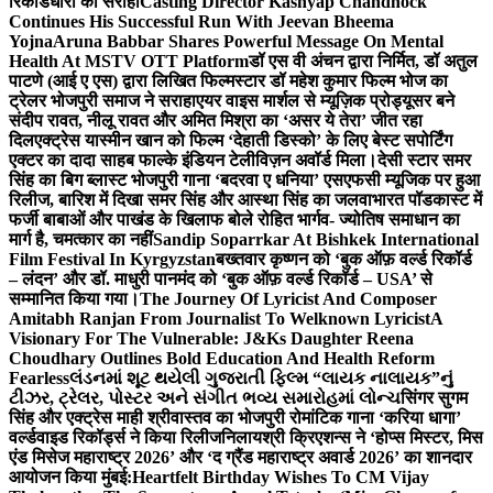
रिकॉर्डधारी को सराहा
Casting Director Kashyap Chandhock
Continues His Successful Run With Jeevan Bheema
Yojna
Aruna Babbar Shares Powerful Message On Mental
Health At MSTV OTT Platform
डॉ एस वी अंचन द्वारा निर्मित, डॉ अतुल
पाटणे (आई ए एस) द्वारा लिखित फिल्मस्टार डॉ महेश कुमार फिल्म भोज का
ट्रेलर भोजपुरी समाज ने सराहा
एयर वाइस मार्शल से म्यूज़िक प्रोड्यूसर बने
संदीप रावत, नीलू रावत और अमित मिश्रा का ‘असर ये तेरा’ जीत रहा
दिल
एक्ट्रेस यास्मीन खान को फिल्म ‘देहाती डिस्को’ के लिए बेस्ट सपोर्टिंग
एक्टर का दादा साहब फाल्के इंडियन टेलीविज़न अवॉर्ड मिला।
देसी स्टार समर
सिंह का बिग ब्लास्ट भोजपुरी गाना ‘बदरवा ए धनिया’ एसएफसी म्यूजिक पर हुआ
रिलीज, बारिश में दिखा समर सिंह और आस्था सिंह का जलवा
भारत पॉडकास्ट में
फर्जी बाबाओं और पाखंड के खिलाफ बोले रोहित भार्गव- ज्योतिष समाधान का
मार्ग है, चमत्कार का नहीं
Sandip Soparrkar At Bishkek International
Film Festival In Kyrgyzstan
बख्तवार कृष्णन को ‘बुक ऑफ़ वर्ल्ड रिकॉर्ड
– लंदन’ और डॉ. माधुरी पानमंद को ‘बुक ऑफ़ वर्ल्ड रिकॉर्ड – USA’ से
सम्मानित किया गया।
The Journey Of Lyricist And Composer
Amitabh Ranjan From Journalist To Welknown Lyricist
A
Visionary For The Vulnerable: J&Ks Daughter Reena
Choudhary Outlines Bold Education And Health Reform
Fearless
લંડનમાં શૂટ થયેલી ગુજરાતી ફિલ્મ “લાયક નાલાયક”નું
ટીઝર, ટ્રેલર, પોસ્ટર અને સંગીત ભવ્ય સમારોહમાં લોન્ચ
सिंगर सुगम
सिंह और एक्ट्रेस माही श्रीवास्तव का भोजपुरी रोमांटिक गाना ‘करिया धागा’
वर्ल्डवाइड रिकॉर्ड्स ने किया रिलीज
निलायश्री क्रिएशन्स ने ‘होप्स मिस्टर, मिस
एंड मिसेज महाराष्ट्र 2026’ और ‘द ग्रैंड महाराष्ट्र अवार्ड 2026’ का शानदार
आयोजन किया मुंबई:
Heartfelt Birthday Wishes To CM Vijay