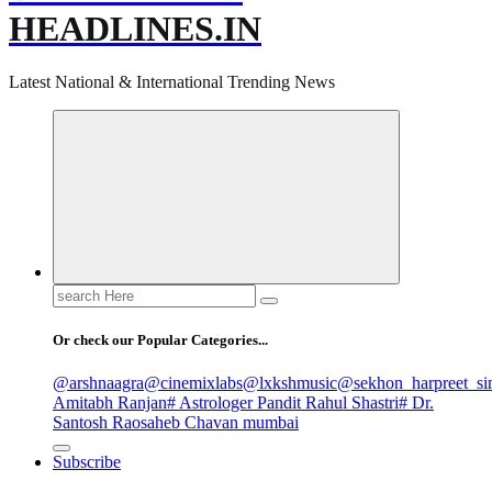
HEADLINES.IN
Latest National & International Trending News
Search
for:
Or check our Popular Categories...
@arshnaagra
@cinemixlabs
@lxkshmusic
@sekhon_harpreet_si
Amitabh Ranjan
# Astrologer Pandit Rahul Shastri
# Dr.
Santosh Raosaheb Chavan mumbai
Subscribe