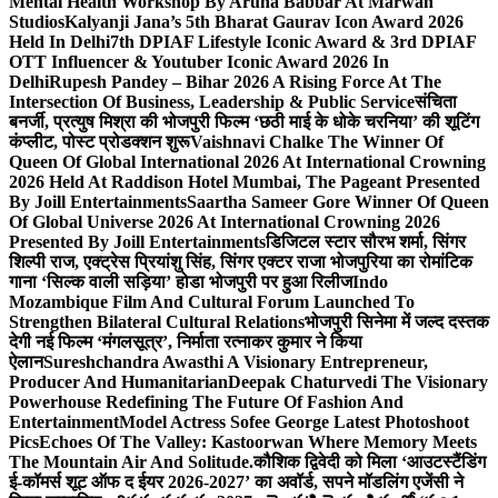
Mental Health Workshop By Aruna Babbar At Marwah
Studios
Kalyanji Jana’s 5th Bharat Gaurav Icon Award 2026
Held In Delhi
7th DPIAF Lifestyle Iconic Award & 3rd DPIAF
OTT Influencer & Youtuber Iconic Award 2026 In
Delhi
Rupesh Pandey – Bihar 2026 A Rising Force At The
Intersection Of Business, Leadership & Public Service
संचिता
बनर्जी, प्रत्युष मिश्रा की भोजपुरी फिल्म ‘छठी माई के धोके चरनिया’ की शूटिंग
कंप्लीट, पोस्ट प्रोडक्शन शुरू
Vaishnavi Chalke The Winner Of
Queen Of Global International 2026 At International Crowning
2026 Held At Raddison Hotel Mumbai, The Pageant Presented
By Joill Entertainments
Saartha Sameer Gore Winner Of Queen
Of Global Universe 2026 At International Crowning 2026
Presented By Joill Entertainments
डिजिटल स्टार सौरभ शर्मा, सिंगर
शिल्पी राज, एक्ट्रेस प्रियांशु सिंह, सिंगर एक्टर राजा भोजपुरिया का रोमांटिक
गाना ‘सिल्क वाली सड़िया’ होडा भोजपुरी पर हुआ रिलीज
Indo
Mozambique Film And Cultural Forum Launched To
Strengthen Bilateral Cultural Relations
भोजपुरी सिनेमा में जल्द दस्तक
देगी नई फिल्म ‘मंगलसूत्र’, निर्माता रत्नाकर कुमार ने किया
ऐलान
Sureshchandra Awasthi A Visionary Entrepreneur,
Producer And Humanitarian
Deepak Chaturvedi The Visionary
Powerhouse Redefining The Future Of Fashion And
Entertainment
Model Actress Sofee George Latest Photoshoot
Pics
Echoes Of The Valley: Kastoorwan Where Memory Meets
The Mountain Air And Solitude.
कौशिक द्विवेदी को मिला ‘आउटस्टैंडिंग
ई-कॉमर्स शूट ऑफ द ईयर 2026-2027’ का अवॉर्ड, सपने मॉडलिंग एजेंसी ने