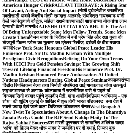
American Hunger Crisis
PALLAVI THORAVE: A Rising Star
Of Lavani, Acting And Social Impact !
मोशी दुर्घटनेतील जखमींच्या
मदतीसाठी धावले केंद्रीय मंत्री रामदास आठवले; संघमित्रा गायकवाड यांनी
केले जननेतृत्वाचे कौतुक, महिला सक्षमीकरणासाठी शासनाच्या योजनांचा लाभ
देण्याची केली मागणी
RAJESHH DATTATRYA BHUJLE The Art
Of Being Unforgettable Some Men Follow Trends. Some Men
Create Them
विजय यादव के निर्देशन में बनी प्रेम सिंह और रक्षा गुप्ता की
भोजपुरी फिल्म ‘जोरू का गुलाम’ का ट्रेलर रिलीज, दर्शकों के बीच मचाया
धमाल
New York State Honours Global Peace Leader His
Eminence Prof. Sir Dr. Madhu Krishan With Multiple
Prestigious Civic Recognitions
Retiring On Your Own Terms
With ICICI Pru Gold Pension Savings: The Growing Shift
Toward Lifelong Financial Freedom
His Eminence Prof. Dr.
Madhu Krishan Honoured Peace Ambassadors At United
Nations Headquarters During Global Peace Seminar
कलाकारांच्या
दिंडीत रिपब्लिकन नेत्या तथा निर्माती संघमित्रा ताई गायकवाड यांचा उत्स्फूर्त
सहभाग
आस्था से आगाज: कोलकाता में राजनीतिक पारी से पहले माँ
विन्ध्यवासिनी दरबार पहुंचे कुलदीप मैती, मांगा आशीर्वाद
फ़िल्म “अभिमन्यु – एक
शोध” की शूटिंग जुलाई के आखिर में शुरू होगी
‘भारत पॉडकास्ट’ बना देश में
सबसे ज्यादा देखे जाने वाला डिजिटल पॉडकास्ट चैनल
West Bengal: A
New Twist To Speculation About A Change In The Bharatiya
Janata Party: Could The BJP Send Kuldip Maity To The
Rajya Sabha? Sources
यश भारती पुरस्कार से सम्मानित अभिषेक यादव
‘अभि’ को फ़िल्म मेकर धीरू यादव ने जन्मदिन पर दी बधाई, लिम्का बुक