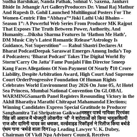
Sudha Barshikar, Nanda Pathak, Sohnal V. Saxena, Janhavi
Bhide In Jehangir Art Gallery
Producers Dr. Vimal Raj Mathur
And Rupesh D. Gohil Launched Multilingual Posters For The
Women-Centric Film “Abhaya”
“Jiski Lathi Uski Bhains –
Season 1”: A Powerful Web Series From Producer MK Rajput
That Exposes The Truth Between Power, Authority, And
Humanity…
Diksha Sharma Features In ‘Hathon Me Hath’,
DM Music City’s Latest Romantic Release
“Astrology Is
Guidance, Not Superstition” — Rahul Shastri Declares At
Bharat Podcast
Deepak Saraswat Emerges Among India’s Top
4 Podcasters; ‘Bharat Podcast’ Takes The Digital World By
Storm
‘Carry On Jatta’ Fame Punjabi Film Director Smeep
Kang Faces Allegations Of Non-Payment Of Nearly ₹10 Crore
Liability, Despite Arbitration Award, High Court And Supreme
Court Order
Progressive Foundation Of Human Rights
Celebrates World Environment Day 2026 On June 05, At Hotel
Sea Princess, Mumbai National Convention On GLOBAL
WARMING
Samarth Panel Registers Resounding Victory in the
Akhil Bharatiya Marathi Chitrapat Mahamandal Elections;
Winning Candidates Express Special Gratitude to Producer
Sanghamitra Tai Shripatrao Gaikwad
मशहूर पार्श्व गायिका प्रियंका
सिंह की आवाज में भोजपुरी लोकगीत ‘माँ’ ने श्रोताओं को किया भावुक
शिल्पी
राज और दामिनी यादव का धमाका, वर्ल्डवाइड रिकॉर्ड्स ने रिलीज किया बर्थडे
एंथम गाना ‘बर्थडे वाला दिन
Top Leading Lawyer V. K. Dubey,
Chairman Of Vkdl Npa Advisory Council, Receives