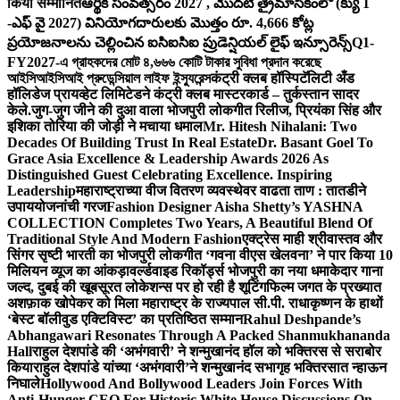
किया सम्मानित
ఆర్థిక సంవత్సరం 2027 , మొదటి త్రైమాసికంలో (క్యు 1
-ఎఫ్ వై 2027) వినియోగదారులకు మొత్తం రూ. 4,666 కోట్ల
ప్రయోజనాలను చెల్లించిన ఐసిఐసిఐ ప్రుడెన్షియల్ లైఫ్ ఇన్సూరెన్స్
Q1-
FY2027-এ গ্রাহকদের মোট ৪,৬৬৬ কোটি টাকার সুবিধা প্রদান করেছে
আইসিআইসিআই প্রুডেন্সিয়াল লাইফ ইন্স্যুরেন্স
कंट्री क्लब हॉस्पिटॅलिटी अँड
हॉलिडेज प्रायव्हेट लिमिटेडने कंट्री क्लब मास्टरकार्ड – तुर्कस्तान सादर
केले.
जुग-जुग जीने की दुआ वाला भोजपुरी लोकगीत रिलीज, प्रियंका सिंह और
इशिका तोरिया की जोड़ी ने मचाया धमाल
Mr. Hitesh Nihalani: Two
Decades Of Building Trust In Real Estate
Dr. Basant Goel To
Grace Asia Excellence & Leadership Awards 2026 As
Distinguished Guest Celebrating Excellence. Inspiring
Leadership
महाराष्ट्राच्या वीज वितरण व्यवस्थेवर वाढता ताण : तातडीने
उपाययोजनांची गरज
Fashion Designer Aisha Shetty’s YASHNA
COLLECTION Completes Two Years, A Beautiful Blend Of
Traditional Style And Modern Fashion
एक्ट्रेस माही श्रीवास्तव और
सिंगर सृष्टी भारती का भोजपुरी लोकगीत ‘गवना वीएस खेलवना’ ने पार किया 10
मिलियन व्यूज का आंकड़ा
वर्ल्डवाइड रिकॉर्ड्स भोजपुरी का नया धमाकेदार गाना
जल्द, दुबई की खूबसूरत लोकेशन्स पर हो रही है शूटिंग
फिल्म जगत के प्रख्यात
अशफ़ाक खोपेकर को मिला महाराष्ट्र के राज्यपाल सी.पी. राधाकृष्णन के हाथों
‘बेस्ट बॉलीवुड एक्टिविस्ट’ का प्रतिष्ठित सम्मान
Rahul Deshpande’s
Abhangawari Resonates Through A Packed Shanmukhananda
Hall
राहुल देशपांडे की ‘अभंगवारी’ ने शन्मुखानंद हॉल को भक्तिरस से सराबोर
किया
राहुल देशपांडे यांच्या ‘अभंगवारी’ने शन्मुखानंद सभागृह भक्तिरसात न्हाऊन
निघाले
Hollywood And Bollywood Leaders Join Forces With
Anti-Hunger CEO For Historic White House Discussions On