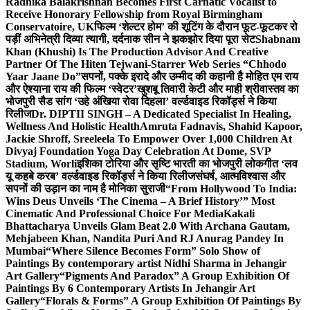
Radhika Balakrishnan Becomes First Carnatic Vocalist to
Receive Honorary Fellowship from Royal Birmingham
Conservatoire, UK
फिल्म ‘शेल्टर होम’ की शूटिंग के दौरान फूट-फूटकर रो
पड़ीं अभिनेत्री दिव्या त्यागी, दर्दनाक सीन ने झकझोर दिया पूरा सेट
Shabnam
Khan (Khushi) Is The Production Advisor And Creative
Partner Of The Hiten Tejwani-Starrer Web Series “Chhodo
Yaar Jaane Do”
सपनों, पक्के इरादे और उम्मीद की कहानी है मोहित एम राय
और ऐश्याना राय की फिल्म ‘स्वेटर’
खुशबू तिवारी केटी और माही श्रीवास्तव का
भोजपुरी सैड सांग ‘उहे अंखिया रोवा दिहला’ वर्ल्डवाइड रिकॉर्ड्स ने किया
रिलीज
Dr. DIPTII SINGH – A Dedicated Specialist In Healing,
Wellness And Holistic Health
Amruta Fadnavis, Shahid Kapoor,
Jackie Shroff, Sreeleela To Empower Over 1,000 Children At
Divyaj Foundation Yoga Day Celebration At Dome, SVP
Stadium, Worli
इशिका टोरिया और सृष्टि भारती का भोजपुरी लोकगीत ‘लव
यू कहबे करब’ वर्ल्डवाइड रिकॉर्ड्स ने किया रिलीज
संघर्ष, आत्मविश्वास और
सपनों की उड़ान का नाम है मोनिका सुराजी
“From Hollywood To India:
Wins Deus Unveils ‘The Cinema – A Brief History’” Most
Cinematic And Professional Choice For Media
Kakali
Bhattacharya Unveils Glam Beat 2.0 With Archana Gautam,
Mehjabeen Khan, Nandita Puri And RJ Anurag Pandey In
Mumbai
“Where Silence Becomes Form” Solo Show of
Paintings By contemporary artist Nidhi Sharma in Jehangir
Art Gallery
“Pigments And Paradox” A Group Exhibition Of
Paintings By 6 Contemporary Artists In Jehangir Art
Gallery
“Florals & Forms” A Group Exhibition Of Paintings By