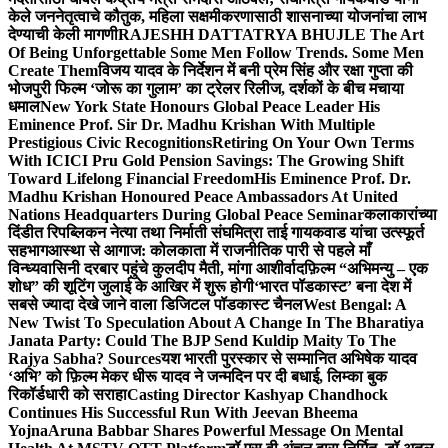
केले जननेतृत्वाचे कौतुक, महिला सक्षमीकरणासाठी शासनाच्या योजनांचा लाभ
देण्याची केली मागणी
RAJESHH DATTATRYA BHUJLE The Art
Of Being Unforgettable Some Men Follow Trends. Some Men
Create Them
विजय यादव के निर्देशन में बनी प्रेम सिंह और रक्षा गुप्ता की
भोजपुरी फिल्म ‘जोरू का गुलाम’ का ट्रेलर रिलीज, दर्शकों के बीच मचाया
धमाल
New York State Honours Global Peace Leader His
Eminence Prof. Sir Dr. Madhu Krishan With Multiple
Prestigious Civic Recognitions
Retiring On Your Own Terms
With ICICI Pru Gold Pension Savings: The Growing Shift
Toward Lifelong Financial Freedom
His Eminence Prof. Dr.
Madhu Krishan Honoured Peace Ambassadors At United
Nations Headquarters During Global Peace Seminar
कलाकारांच्या
दिंडीत रिपब्लिकन नेत्या तथा निर्माती संघमित्रा ताई गायकवाड यांचा उत्स्फूर्त
सहभाग
आस्था से आगाज: कोलकाता में राजनीतिक पारी से पहले माँ
विन्ध्यवासिनी दरबार पहुंचे कुलदीप मैती, मांगा आशीर्वाद
फ़िल्म “अभिमन्यु – एक
शोध” की शूटिंग जुलाई के आखिर में शुरू होगी
‘भारत पॉडकास्ट’ बना देश में
सबसे ज्यादा देखे जाने वाला डिजिटल पॉडकास्ट चैनल
West Bengal: A
New Twist To Speculation About A Change In The Bharatiya
Janata Party: Could The BJP Send Kuldip Maity To The
Rajya Sabha? Sources
यश भारती पुरस्कार से सम्मानित अभिषेक यादव
‘अभि’ को फ़िल्म मेकर धीरू यादव ने जन्मदिन पर दी बधाई, लिम्का बुक
रिकॉर्डधारी को सराहा
Casting Director Kashyap Chandhock
Continues His Successful Run With Jeevan Bheema
Yojna
Aruna Babbar Shares Powerful Message On Mental