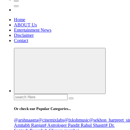
Home
ABOUT Us
Entertainment News
Disclaimer
Contact
Search
for:
Or check our Popular Categories...
@arshnaagra
@cinemixlabs
@lxkshmusic
@sekhon_harpreet_si
Amitabh Ranjan
# Astrologer Pandit Rahul Shastri
# Dr.