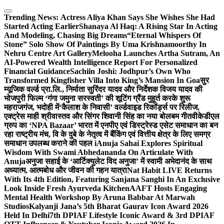
Skip
to
Trending News:
Actress Aliya Khan Says She Wishes She Had
content
Started Acting Earlier
Shanaya Al Haq: A Rising Star In Acting
And Modeling, Chasing Big Dreams
“Eternal Whispers Of
Stone” Solo Show Of Paintings By Uma Krishnamoorthy In
Nehru Centre Art Gallery
Melooha Launches Artha Sutram, An
AI-Powered Wealth Intelligence Report For Personalized
Financial Guidance
Sachiin Joshi: Jodhpur’s Own Who
Transformed Kingfisher Villa Into King’s Mansion In Goa
सुर
म्यूजिक वर्ल्ड प्रा.लि., निर्माता सुरिंदर यादव और निर्देशक विजय यादव की
भोजपुरी फिल्म ‘गंगा जमुना सरस्वती’ की शूटिंग ग्रैंड मुहूर्त करके शुरू
महराजगंज, भदोही में
‘कैलाश के निवासी’ वर्ल्डवाइड रिकॉर्ड्स पर रिलीज,
एक्ट्रेस माही श्रीवास्तव और सिंगर शिवानी सिंह का नया बोलबम गीत
वीकेडीएल
ग्रुप का ‘NPA Bazaar’ भारत में एनपीए एवं डिस्ट्रेस्ड एसेट समाधान का बन
रहा राष्ट्रीय मंच, वि के दुबे के नेतृत्व में बैंकिंग एवं वित्तीय क्षेत्र के लिए समग्र
समाधान उपलब्ध कराने की पहल i
Anuja Sahai Explores Spiritual
Wisdom With Swami Abhedananda On Articulate With
Anuja
अनुजा सहाई के ‘आर्टिक्युलेट विद अनुजा’ में स्वामी अभेदानंद के साथ
अध्यात्म, आत्मबोध और जीवन की गहन यात्रा
Nat Habit LIVE Returns
With Its 4th Edition, Featuring Sanjana Sanghi In An Exclusive
Look Inside Fresh Ayurveda Kitchen
AAFT Hosts Engaging
Mental Health Workshop By Aruna Babbar At Marwah
Studios
Kalyanji Jana’s 5th Bharat Gaurav Icon Award 2026
Held In Delhi
7th DPIAF Lifestyle Iconic Award & 3rd DPIAF